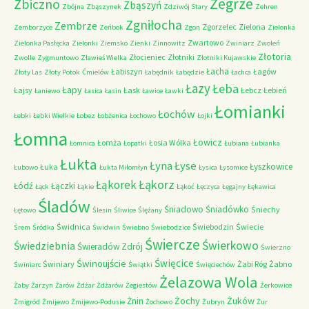
Zegrze
Zbiczno
Zbąszyń
Zbójna
Zbąszynek
Zdziwój Stary
Zehren
Zgniłocha
Zembrze
Zgorzelec
Zielona
Zemborzyce
Zeńbok
Zgon
Zielonka
Zwartowo
Zielonka Pasłęcka
Zielonki
Ziemsko
Zienki
Zinnowitz
Zwiniarz
Zwoleń
Złotoria
Złocieniec
Złotniki
Zwolle
Zygmuntowo
Zławieś Wielka
Złotniki Kujawskie
Łacha
Łabiszyn
Łagów
Złoty Las
Złoty Potok
Ćmielów
Łabędnik
Łabędzie
Łachca
Łazy
Łeba
Łapy
Łajsy
Łask
Łebcz
Łebień
Łaniewo
Łasica
Łasin
Ławice
Ławki
Łomianki
Łochów
Łebki
Łebki Wielkie
Łobez
Łobżenica
Łochowo
Łojki
Łomna
Łowicz
Łomża
Łosia Wólka
Łomnica
Łopatki
Łubiana
Łubianka
Łukta
Łyna
Łyse
Łyszkowice
Łuka
Łubowo
Łukta Miłomłyn
Łysica
Łysomice
Łąkorz
Łąkorek
Łódź
Łączki
Łąck
Łąkie
Łąkoć
Łęczyca
Łęgajny
Łękawica
Śladów
Śniadowo
Śniadówko
Śniechy
Łętowo
Ślesin
Śliwice
Ślężany
Świdnica
Świebodzin
Świecie
Śrem
Śródka
Świdwin
Świebno
Świebodzice
Świercze
Świerkowo
Świedziebnia
Świeradów Zdrój
Świerzno
Świnoujście
Święcice
Świniary
Żabi Róg
Żabno
Świniarc
Świątki
Święciechów
Żelazowa Wola
Żaby
Żarzyn
Żarów
Żdżar
Żdżarów
Żegiestów
Żerkowice
Żochy
Żuków
Żnin
Żmigród
Żmijewo
Żmijewo-Podusie
Żochowo
Żubryn
Żur