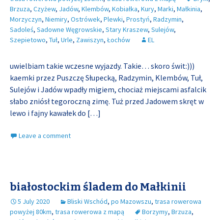
Brzuza
,
Czyżew
,
Jadów
,
Klembów
,
Kobiałka
,
Kury
,
Marki
,
Małkinia
,
Morzyczyn
,
Niemiry
,
Ostrówek
,
Plewki
,
Prostyń
,
Radzymin
,
Sadoleś
,
Sadowne Węgrowskie
,
Stary Kraszew
,
Sulejów
,
Szepietowo
,
Tuł
,
Urle
,
Zawiszyn
,
Łochów
EL
uwielbiam takie wczesne wyjazdy. Takie… skoro świt:)))
kaemki przez Puszczę Słupecką, Radzymin, Klembów, Tuł,
Sulejów i Jadów wpadły migiem, chociaż miejscami asfalcik
słabo zniósł tegoroczną zimę. Tuż przed Jadowem skręt w
lewo i fajny kawałek do
[…]
Leave a comment
białostockim śladem do Małkinii
5 July 2020
Bliski Wschód
,
po Mazowszu
,
trasa rowerowa
powyżej 80km
,
trasa rowerowa z mapą
Borzymy
,
Brzuza
,