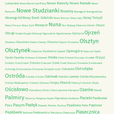
Nowe Ramoty
Nowe Ramuki
Lubawskie
Nowe Miasto nad Pilicą
Nowe
Nowe Studzianki
Nowiny
Rumunki
Nowogard
Nowogrodziec
Nowogród
Nowy Dwór Gdański
Nowy Tomyśl
Nowy Korczyn
Nowy Sącz
Nuna
Nowęcin
Obryte
Nowy Troszyn
Nowy Zyck
Nur
Nyborg
Obierwia
Obroki
Ojrzeń
Obrąb
Ojerzyce
Ocięte
Ocypel
Odrowąż
Ogorzelnik
Ogrodzieniec
Olsztyn
Okuninka
Oleszno
Okalewo
Olecko
Olendy
Olpuch
Olszewka
Olsztynek
Opinogóra
Opalenica
Olędzkie
Opaleń
Opoczno
Opoki
Orneta
Orzysz
Opole
Oporów
Orchowo
Orchówek
Ortel
Ortrand
Oryszew
Orzełek
Osiecko
Osiek
Oschatz
Osie
Osieck
Osieczek
Osiek Drawski
Osmolice
Osnabrueck
Ostrołęka
Ostrowite
Ostroróg
Ostroszowice
Ostrowiec Świętokrzyski
Ostróda
Ostrówek
Ostrów Lubelski
Ostrów Mazowiecka
Ostródy
Ostrów
Otwock
Otręba
Ostrów Wielkopolski
Osówka
Otorowo
Otłoczyn
Owińsk
Ołuda
Ościsłowo
Ożarów
Ośmiałowo
Ośniki
Ośno Lubuskie
Oświęcim
Pakość
Palmiry
Pasieki
Pasikonie
Paprotnia
Palmiryy
Palędzie
Paplin
Parłówko
Pasłęk
Pasym
Pawłowo
Pass
Pepłowo
Peitz
Paterek
Patków
Paulina
Piasecznica
Pepłówek
Pestkownica
Perkowo
Petrykozy
Piaecznica