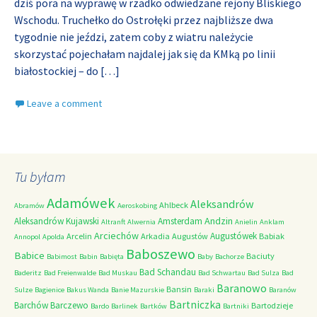
dziś pora na wyprawę w rzadko odwiedzane rejony Bliskiego
Wschodu. Truchełko do Ostrołęki przez najbliższe dwa
tygodnie nie jeździ, zatem coby z wiatru należycie
skorzystać pojechałam najdalej jak się da KMką po linii
białostockiej – do
[…]
Leave a comment
Tu byłam
Adamówek
Aleksandrów
Ahlbeck
Abramów
Aeroskobing
Andzin
Aleksandrów Kujawski
Amsterdam
Altranft
Alwernia
Anielin
Anklam
Arciechów
Augustówek
Arcelin
Arkadia
Augustów
Babiak
Annopol
Apolda
Baboszewo
Babice
Baciuty
Babimost
Babin
Babięta
Baby
Bachorze
Bad Schandau
Baderitz
Bad Freienwalde
Bad Muskau
Bad Schwartau
Bad Sulza
Bad
Baranowo
Bansin
Sulze
Bagienice
Bakus Wanda
Banie Mazurskie
Baraki
Baranów
Bartniczka
Barchów
Barczewo
Bartodzieje
Bardo
Barlinek
Bartków
Bartniki