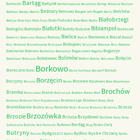
Bartąg
Bartążek
Bartoszki
Bartłomiejowice
Baruchowo
Barłogi
Batowice
Bautzen
Bednary
Bełchów
Bemowo
Bergen am Rugen
Bałdowo
Becejły
Bedlno
Berlin
Białobrzegi
Biała Podlaska
Bełżyce
Biała Góra
Biała Piska
Białe Błoto
Białka
Białutki
Bibiampol
Białogóra
Białołęka
Białuty
Białystok
Biedaszek
Bielice
Bieniewice
Biesal
Bielawy
Bieżuń
Biederitz
Biedrusko
Bielawa
Bielnik
Biskupiec
Binz
Birkerod
Bischofswerda
Biskupice
Bisztynek
Bledzew
Bnin
Bobolice
Bogurzyn
Bobrowniki
Bobrowo
Bogaczewo
Bochotnica
Bodzentyn
Bogatka
Bolimów
Bolęcin
Bolesławiec
Bolino
Bolechowo
Boleszyno
Bolków
Bolszewo
Borkowo
Boreczno
Borki
Borsuki
Borne Sulinowo
Borsdorf
Borzęcin
Borzymy
Bosewo
Boszkowo
Borzyny
Borów
Boże
Bożenkowo
Brochów
Bramka
Brańsk
Bratuszewo
Brańszczyk
Breddin
Brema
Breń
Brodowe Łąki
Brodowo
Brodnica
Brodnicki Park Krajobrazowy
Brody
Brok
Bronisławów
Brzoza
Bruliny
Brwinów
Brusy
Bryki
Brzezie
Brzeziny
Brzeźnica
Brzozówka
Brzozie
Brzydowo
Brzuza
Buckow
Budy
Budy
Burdąg
Bulkowo
Busko Zdrój
Sulkowskie
Budzów
Buk Pomorski
Burg
Butryny
Bystre Chrzany
Bydgoszcz
Bydlino
Butzow
Bydlin
Bytów