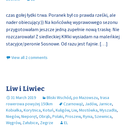
czas gołej łydki trwa. Poranek był co prawda rześki, ale
nader obiecujący:)) Na końcówkę wyprawowego sezonu
przygotowałam jeszcze jedną zupełnie nową traskę. Nie
rozczarowała! Z siedleckiej KMki wysiadam na maleńkiej
stacyjce/peronie Sosnowe. Od razu jest fajnie.
[…]
View all 2 comments
Liw i Liwiec
31 March 2019
Bliski Wschód
,
po Mazowszu
,
trasa
rowerowa powyżej 150km
Czarnowąż
,
Jadów
,
Jarnice
,
Kobiałka
,
Korytnica
,
Kotuń
,
Kuligów
,
Liw
,
Mostówka
,
Myszadła
,
Niegów
,
Nieporęt
,
Obrąb
,
Polaki
,
Proszew
,
Rynia
,
Szewnica
,
Węgrów
,
Załubice
,
Zegrze
EL