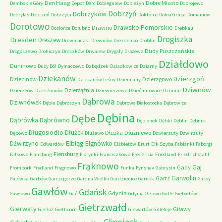
Den Haag
Dobre Miasto
Dembskie Góry
Depot
Derc
Dobiegniew
Dobieżyn
Dobrojewo
Dobrzyń
Dobrzyków
Dobrylas
Dobrzeń
Dobrzyca
Doktorce
Dolna Grupa
Domaniew
Dorotowo
Drawsko Pomorskie
Drawno
Dosłońce
Dołubno
Drebkau
Drogiszka
Dresden
Dreszew
Drewniaczki
Drewnów
Drezdenko
Droblin
Dudy Puszczańskie
Drogoszewo
Drohiczyn
Droszków
Drwalew
Drygały
Drążewo
Działdowo
Duninowo
Duży Dół
Dymaczewo
Dzbądzek
Dziadkowice
Dziarny
Dziekanów
Dzierzgoń
Dziecinów
Dzierzgowo
Dziekanów Leśny
Dziemiany
Dziwnów
Dzierżążnia
Dzierzgów
Dzierżoniów
Dziewierzewo
Dziećmirowice
Dziunin
Dąbrowa
Dziwnówek
Dąbie
Dąbroszyn
Dąbrowa Białostocka
Dąbrowice
Dębina
Dębe
Dąbrówno
Dąbrówka
Dębionek
Dębki
Dęblin
Dębniki
Długosiodło
Dłużek
Dłużka
Dłużniewo
Dębowo
Dłużewo
Dźwierzuty
Dźwirzuty
Elbląg
Dźwirzyno
Elgnówko
Edwardów
Elżbietów
Erurt
Ełk Szyba
Fabianki
Faborgi
Flensburg
Falkowo
Flansburg
Florynki
Franciszkowo
Fredericia
Friedland
Friedrichstahl
Frąknowo
Gaj
Gady
Frombork
Frydland
Frygnowo
Funka
Fynshav
Gabrysin
Garwolin
Gartz
Gajówka
Garbów
Garczegorze
Gardna Wielka
Gardzienice
Garnek
Gassy
Gawłów
Gdańsk
Gdynia
Gawłowo
Gać
Gdynia Orłowo
Gidle
Giebałtów
Gietrzwałd
Gierwaty
Giławy
Gierłoż
Giethoorn
Giewartów
Gilleleje
Glinojeck