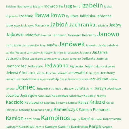
Izabelin
Isąg
Inowrocław
Iwno
Szklana
Ibramowice
Idzbark
Izbica
Iława
Iłowo
Iłów
Jabłonka
Izdebno
Jabłonna
Iły
Kujawska
Jabłoń
Jachranka
Jadów
Jabłonowo
Jabłonowo Pomorskie
Jadwisin
Janowo
Jajkowo
Jaktorów
Janowiec
Janowiec Kościelny
Jamniki
Janówek
Janów
Januszew
Januszewice
Jany
Janówko
Janów Lubelski
Jastarnia
Janów Podlaski
Jarmatów
Jarnatów
Jarnice
Jarosławiec
Jasionna
Jastrzębia Góra
Jedlanka
Jaszkowo
Jawiszowice
Jawor
Jaworze
Jedliński
Jedwabno
Jednorożec
Jedwabne
Jeglin
Jeglijowiec
Jelcz-Laskowice
Jerzwałd
Jelenia Góra
Jeziorany
Jeleń
Jemna
Jerichov
Jerwałd
Jezierzyce
Jeżewo
Jeże
Jezioro
Jezioro Rożnowskie
jezioro Wulpińskie
Jeziorszczyzna
Jeżów
Joniec
Jurzyn
Jurata
Jugowice
Jonava
Julinek
Juliszew
Jurki
Józefkowo
Józefów
Jędrzejów
Kaczorowo
Kaczory
Kaczkowo
Kaczorowy
Kadyny
Kadzidło
Kaliszki
Kalisz
Kadłubówka
Kajetany
Kajkowo
Kalisko
Kalisz
Kamieńczyk
Kamień Pomorski
Pomorski
Kalvarija
Kamienna Knieja
Kampinos
Kamion
Karaś
Kamionka
Karczmisko
Kaputy
Karczew
Karpa
Karniewo
Karolew
Karolino
Karolinowo
Karlsdorf
Karnin
Karpacz