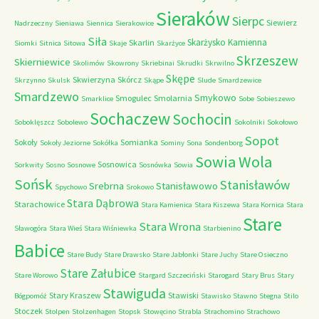
Sieraków
Sierpc
Siewierz
Nadrzeczny
Sieniawa
Siennica
Sierakowice
Siła
Skarżysko Kamienna
Skarlin
Siomki
Sitnica
Sitowa
Skaje
Skarżyce
Skrzeszew
Skierniewice
Skolimów
Skowrony
Skriebinai
Skrudki
Skrwilno
Skępe
Skwierzyna
Skórcz
Skrzynno
Skulsk
Skąpe
Slude
Smardzewice
Smardzewo
Smykowo
Smogulec
Smolarnia
Smarklice
Sobe
Sobieszewo
Sochaczew
Sochocin
Soboklęszcz
Sobolewo
Sokolniki
Sokołowo
Sopot
Sokoły
Somianka
Sokoły Jeziorne
Sokółka
Sominy
Sona
Sondenborg
Sowia Wola
Sosnowica
Sorkwity
Sosno
Sosnowe
Sosnówka
Sowia
Sońsk
Stanisławów
Srebrna
Stanisławowo
Spychowo
Srokowo
Stara Dąbrowa
Starachowice
Stara Kamienica
Stara Kiszewa
Stara Kornica
Stara
Stare
Stara Wrona
Sławogóra
Stara Wieś
Stara Wiśniewka
Starbienino
Babice
Stare Budy
Stare Drawsko
Stare Jabłonki
Stare Juchy
Stare Osieczno
Stare Załubice
Stare Worowo
Stargard Szczeciński
Starogard
Stary Brus
Stary
Stawiguda
Stary Kraszew
Stawiski
Bógpomóż
Stawisko
Stawno
Stegna
Stilo
Stoczek
Stolpen
Stolzenhagen
Stopsk
Stowęcino
Strabla
Strachomino
Strachowo