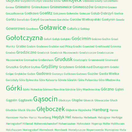
Giżycko
Giżycko Olsztyn
Glaucha
Glina
Glodowo
Gnaty Szczerbaki
Gniewino
Gniewniewice
Gniewoszów
Gniewkowo
Gniezno
Gniew
Gnoien
Goerlitz
Godkowo
Golub-Dobrzyń
Goczałkowice
Golczewo
Goleniów
Golesze
Gorlice
Gorlitz
Goryń
Gorzów Wielkopolski
Gostynin
Goruńsko
Gorzechowo
Gorzków
Gouda
Goławice
Goworowo
Gołańcz
Gozdowo
Gołdap
Gołotczyzna
Gościmin
Gołuń
Gołąb
Gołąbki
Gościno
Goźlin
Graal
Grabie
Muritz
Grabin
Grabowo
Grabów nad Pilicą
Gradki
Graested
Greifswald
Grimma
Grodziczno
Grodno
Grodzisk
Grodzisk Mazowiecki
Grodziszcze
Grodziszcze
Grudusk
Mazowieckie
Gromadno
Großenhain
Grudziądz
Gruenewald
Grunwald
Gryźliny
Gruszka
Gryfice
Grzybowo
Gródek nad Dunajcem
Gryfino
Gródki
Gudowo
Guzów
Gwda Wielka
Grójec
Grębków
Gubin
Guronys
Gutkowo
Gutowo
Gwizdały
Góra Dylewska
Góra Kalwaria
Górale
Góraliki
Góra Puławska
Góra Włodowska
Górki
Górzno
Gąbin
Górki Noteckie
Górowo Iławskie
Górskie
Góry Miechowskie
Gąsocin
Gągolin
Gągławki
Głogów
Gładczyn
Głomsk
Głowaczów
Głuch
Głęboczek
Hamburg
Głuchów
Głusk
Głusko
Głębokie
Hajnówka
Hanna
Hejdyk
Hel
Hannover
Harlev
Harsz
Havelberg
Helenka
Hellebaek
Helsignor
Herfolge
Heringsdorf
Hillerod
Hohenreichendorf
Hohensaaten
Hohnstein
Hojerup
Holte
Holthusen
Holzhausen
Horingsdorf
Hormówek
Hornbaek
Horodyszcze
Hoyerswerda
Humięcino
Huta