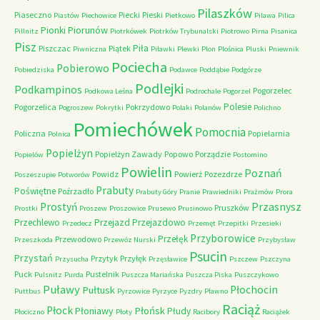
Pilaszków
Piaseczno
Piecki
Pieski
Piastów
Piechowice
Pietkowo
Pilawa
Pilica
Piorunów
Pionki
Pillnitz
Piotrkówek
Piotrków Trybunalski
Piotrowo
Pirna
Pisanica
Pisz
Piła
Piszczac
Piątek
Piwniczna
Piławki
Plewki
Plon
Plośnica
Pluski
Pniewnik
Pociecha
Pobierowo
Pobiedziska
Podawce
Poddąbie
Podgórze
Podlejki
Podkampinos
Pogorzelec
Podkowa Leśna
Podrochale
Pogorzel
Polesie
Pogorzelica
Pokrzydowo
Pogroszew
Pokrytki
Polaki
Polanów
Polichno
Pomiechówek
Pomocnia
Policzna
Popielarnia
Polnica
Popielżyn
Popielżyn Zawady
Popowo
Porządzie
Popielów
Postomino
Powielin
Poznań
Powidz
Powierż
Pozezdrze
Poszeszupie
Potworów
Prabuty
Poświętne
Poźrzadło
Prabuty Góry
Pranie
Prawiedniki
Prażmów
Prora
Przasnysz
Prostyń
Pruszków
Prostki
Proszew
Proszowice
Prusewo
Prusinowo
Przechlewo
Przejazd
Przejazdowo
Przedecz
Przemęt
Przepitki
Przesieki
Przyborowice
Przełęk
Przewodowo
Przeszkoda
Przewóz Nurski
Przybysław
Psucin
Przystań
Przytyk
Przyłęk
Przysucha
Przęsławice
Pszczew
Pszczyna
Puck
Pustelnik
Pulsnitz
Purda
Puszcza Mariańska
Puszcza Piska
Puszczykowo
Puławy
Pułtusk
Płochocin
Puttbus
Pyrzowice
Pyrzyce
Pyzdry
Pławno
Raciąż
Płock
Płońsk
Płoniawy
Płudy
Płociczno
Płoty
Racibory
Raciążek