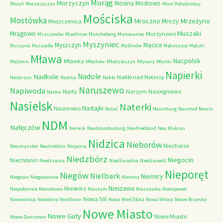
Morąg
Morzyczyn
Mosina
Mostowo
Moryń
Morzeszczyn
Most Południowy
Mościska
Mostówka
Mrzeżyno
Mroczno
Mrozy
Moszczenica
Muszaki
Mrągowo
Murzynowo
Mszczonów
Muellrose
Muncheberg
Murowaniec
Myszyniec
Myszczyn
Mącice
Muszyna
Myszadła
Myślinów
Mąkoszyce
Mątyki
Mława
Nacpolsk
Mławka
Mężenin
Młochów
Młodzieszyn
Młynary
Młynki
Napierki
Nadkole
Nadole
Nakło nad Notecią
Nadarzyn
Nadma
Nakło
Naruszewo
Napiwoda
Narty
Narzym
Nasiegniewo
Narew
Nasielsk
Naterki
Nastajki
Nasierowo
Natać
Naumburg
Naunhof
Nawra
NDM
Nałęczów
Nerwik
Neubrandenburg
Neufriedland
Neu Mukran
Nidzica
Nieborów
Niechorze
Neumunster
Neutrebbin
Nicponia
Niedzbórz
Niegocin
Niechłonin
Niedrzwica
Niedźwiadna
Niedźwiedź
Nieporęt
Niegów
Nielbark
Niemiry
Niegowa
Niegowonice
Niemica
Nieszawa
Nieskórz
Niepołomice
Nieradowo
Niestum
Nieszawka
Nietoperek
Nowa Sól
Niewodnica
Nootdorp
Nordhavn
Nowa Wieś Ełcka
Nowa Wrona
Nowe Brzesko
Nowe Miasto
Nowe Guty
Nowe Miasto
Nowe Duninowo