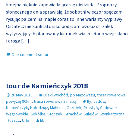
kolejna pięknie zapowiadająca się niedziela. Prognozy
słonecznego dnia sprawiają, że sobotni wieczór spędzam
rysując palcem na mapie coraz to inne warianty wyprawy.
Ostatecznie kunktatorsko podążam wzdłuż strzałek
wytyczających planowany kierunek wiatru. Rano wieje słabo
i droga
[…]
One comment so far
tour de Kamieńczyk 2018
20 May 2018
Bliski Wschód
,
po Mazowszu
,
trasa rowerowa
powyżej 80km
,
trasa rowerowa z mapą
Iły
,
Jadów
,
Kamieńczyk
,
Kołodziąż
,
Małkinia
,
Orzełek
,
Prostyń
,
Sadowne
Węgrowskie
,
Sokółka
,
Stoczek
,
Strachów
,
Sulejów
,
Szynkarzyzna
,
Tłuszcz
,
Urle
EL