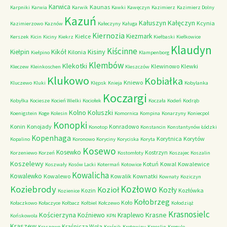
Karwica
Kaunas
Karpniki
Karwia
Karwik
Kawki
Kawęczyn
Kazimierz
Kazimierz Dolny
Kazuń
Kałuszyn
Kałęczyn
Kcynia
Kazimierzowo
Kaznów
Kałeczyny
Kaługa
Kiernozia
Kiezmark
Kielce
Kerszek
Kicin
Kiciny
Kiekrz
Kiełbaski
Kiełkowice
Klaudyn
Kiścinne
Kikół
Kisiny
Kiełpin
Kilonia
Kiełpino
Klampenborg
Klembów
Klekotki
Klewinowo
Klewki
Kleczew
Kleinkoschen
Kleszczów
Klukowo
Kobiałka
Kniewo
Kluczewo
Kluki
Klępsk
Knieja
Kobylanka
Koczargi
Kobyłka
Kociesze
Kocień Wielki
Kociołek
Koczała
Kodeń
Kodrąb
Kolno
Koluszki
Koenigstein
Koge
Kolesin
Komornica
Kompina
Konarzyny
Koniecpol
Konopki
Konin
Konojady
Konradowo
Konotop
Konstancin
Konstantynów Łódzki
Kopenhaga
Korytnica
Korytów
Kopalino
Koronowo
Koryciny
Koryciska
Koryta
Kosewo
Kosewko
Kostrzyn
Korzeniewo
Korzeń
Kostomłoty
Koszajec
Koszalin
Koszelewy
Kotuń
Kowal
Kowalewice
Koszwały
Kosów Lacki
Kotermań
Kotowice
Kowalicha
Kowalewko
Kowalewo
Kowalik
Kownatki
Kownaty
Koziczyn
Kozłowo
Koziebrody
Kozioł
Kozły
Kozin
Kozłówka
Kozienice
Kołobrzeg
Koło
Kołaczkowo
Kołaczyce
Kołbacz
Kołbiel
Kołczewo
Kołodziąż
Krasnosielc
Kościerzyna
Krasne
Koźniewo
Kraplewo
Końskowola
KPN
Kraszew
Kraśnicza Wola
Kraszewo
Kraśnik
Kretowiny
Kroeslin
Krogule