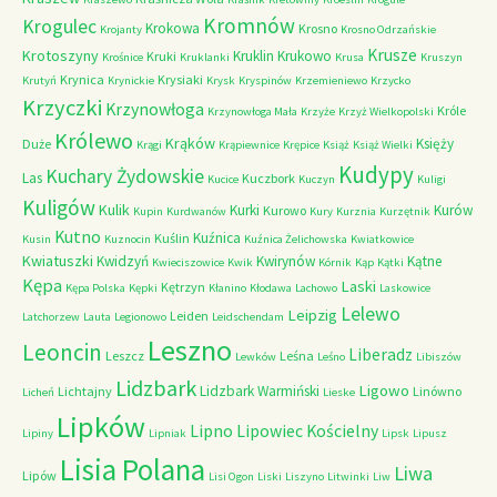
Kromnów
Krogulec
Krokowa
Krosno
Krojanty
Krosno Odrzańskie
Krusze
Krotoszyny
Kruklin
Krukowo
Kruki
Krośnice
Kruklanki
Krusa
Kruszyn
Krynica
Krysiaki
Krutyń
Krynickie
Krysk
Kryspinów
Krzemieniewo
Krzycko
Krzyczki
Krzynowłoga
Króle
Krzynowłoga Mała
Krzyże
Krzyż Wielkopolski
Królewo
Krąków
Księży
Duże
Krągi
Krąpiewnice
Krępice
Książ
Książ Wielki
Kudypy
Kuchary Żydowskie
Las
Kuczbork
Kucice
Kuczyn
Kuligi
Kuligów
Kulik
Kurki
Kurów
Kurowo
Kupin
Kurdwanów
Kury
Kurznia
Kurzętnik
Kutno
Kuźnica
Kuślin
Kusin
Kuznocin
Kuźnica Żelichowska
Kwiatkowice
Kwiatuszki
Kwidzyń
Kwirynów
Kątne
Kwieciszowice
Kwik
Kórnik
Kąp
Kątki
Kępa
Laski
Kętrzyn
Kępa Polska
Kępki
Kłanino
Kłodawa
Lachowo
Laskowice
Lelewo
Leipzig
Leiden
Latchorzew
Lauta
Legionowo
Leidschendam
Leszno
Leoncin
Liberadz
Leszcz
Leśna
Lewków
Leśno
Libiszów
Lidzbark
Ligowo
Lidzbark Warmiński
Lichtajny
Linówno
Licheń
Lieske
Lipków
Lipno
Lipowiec Kościelny
Lipiny
Lipniak
Lipsk
Lipusz
Lisia Polana
Liwa
Lipów
Lisi Ogon
Liski
Liszyno
Litwinki
Liw