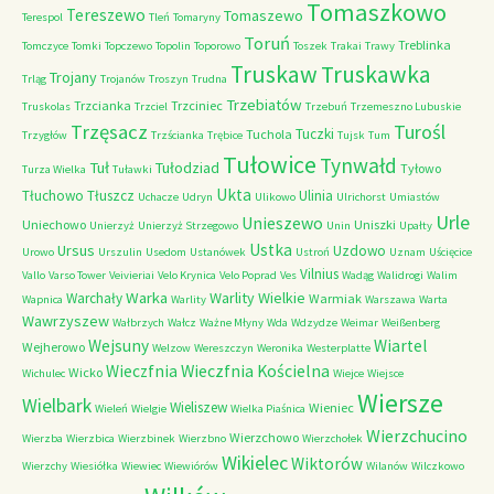
Tomaszkowo
Tereszewo
Tomaszewo
Terespol
Tleń
Tomaryny
Toruń
Treblinka
Tomczyce
Tomki
Topczewo
Topolin
Toporowo
Toszek
Trakai
Trawy
Truskaw
Truskawka
Trojany
Trląg
Trojanów
Troszyn
Trudna
Trzebiatów
Trzcianka
Trzciniec
Truskolas
Trzciel
Trzebuń
Trzemeszno Lubuskie
Trzęsacz
Turośl
Tuczki
Tuchola
Trzygłów
Trzścianka
Trębice
Tujsk
Tum
Tułowice
Tynwałd
Tuł
Tułodziad
Tyłowo
Turza Wielka
Tuławki
Ukta
Tłuchowo
Tłuszcz
Ulinia
Uchacze
Udryn
Ulikowo
Ulrichorst
Umiastów
Urle
Unieszewo
Uniechowo
Uniszki
Unierzyż
Unierzyż Strzegowo
Unin
Upałty
Ustka
Ursus
Uzdowo
Urowo
Urszulin
Usedom
Ustanówek
Ustroń
Uznam
Uścięcice
Vilnius
Vallo
Varso Tower
Veivieriai
Velo Krynica
Velo Poprad
Ves
Wadąg
Walidrogi
Walim
Warka
Warlity Wielkie
Warchały
Warmiak
Wapnica
Warlity
Warszawa
Warta
Wawrzyszew
Wałbrzych
Wałcz
Ważne Młyny
Wda
Wdzydze
Weimar
Weißenberg
Wejsuny
Wiartel
Wejherowo
Welzow
Wereszczyn
Weronika
Westerplatte
Wieczfnia Kościelna
Wieczfnia
Wicko
Wichulec
Wiejce
Wiejsce
Wiersze
Wielbark
Wieliszew
Wieniec
Wieleń
Wielgie
Wielka Piaśnica
Wierzchucino
Wierzchowo
Wierzba
Wierzbica
Wierzbinek
Wierzbno
Wierzchołek
Wikielec
Wiktorów
Wierzchy
Wiesiółka
Wiewiec
Wiewiórów
Wilanów
Wilczkowo