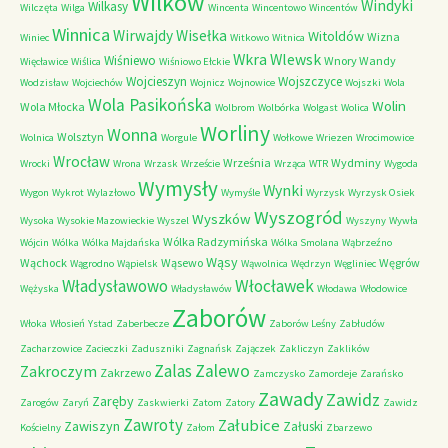
Wilków
Windyki
Wilkasy
Wilczęta
Wilga
Wincenta
Wincentowo
Wincentów
Winnica
Wirwajdy
Wisełka
Witoldów
Wizna
Winiec
Witkowo
Witnica
Wkra
Wlewsk
Wiśniewo
Wnory Wandy
Więcławice
Wiślica
Wiśniowo Ełckie
Wojcieszyn
Wojszczyce
Wodzisław
Wojciechów
Wojnicz
Wojnowice
Wojszki
Wola
Wola Pasikońska
Wolin
Wola Młocka
Wolbrom
Wolbórka
Wolgast
Wolica
Worliny
Wonna
Wolsztyn
Wolnica
Worgule
Wołkowe
Wriezen
Wrocimowice
Wrocław
Września
Wydminy
Wrocki
Wrona
Wrzask
Wrzeście
Wrząca
WTR
Wygoda
Wymysły
Wynki
Wygon
Wykrot
Wylazłowo
Wymyśle
Wyrzysk
Wyrzysk Osiek
Wyszogród
Wyszków
Wysoka
Wysokie Mazowieckie
Wyszel
Wyszyny
Wywła
Wólka Radzymińska
Wójcin
Wólka
Wólka Majdańska
Wólka Smolana
Wąbrzeźno
Wąsy
Wąchock
Wąsewo
Węgrów
Wągrodno
Wąpielsk
Wąwolnica
Wędrzyn
Węgliniec
Władysławowo
Włocławek
Wężyska
Władysławów
Włodawa
Włodowice
Zaborów
Włoka
Włosień
Ystad
Zaberbecze
Zaborów Leśny
Zabłudów
Zacharzowice
Zacieczki
Zaduszniki
Zagnańsk
Zajączek
Zakliczyn
Zaklików
Zalas
Zalewo
Zakroczym
Zakrzewo
Zamczysko
Zamordeje
Zarańsko
Zawady
Zawidz
Zaręby
Zarogów
Zaryń
Zaskwierki
Zatom
Zatory
Zawidz
Zawroty
Załubice
Zawiszyn
Załuski
Kościelny
Załom
Zbarzewo