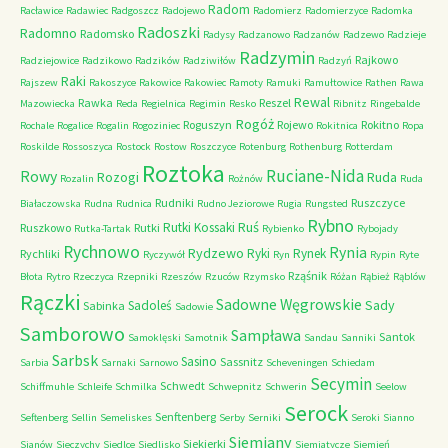
Radom
Racławice
Radawiec
Radgoszcz
Radojewo
Radomierz
Radomierzyce
Radomka
Radoszki
Radomno
Radomsko
Radysy
Radzanowo
Radzanów
Radzewo
Radzieje
Radzymin
Rajkowo
Radziejowice
Radzikowo
Radzików
Radziwiłów
Radzyń
Raki
Rajszew
Rakoszyce
Rakowice
Rakowiec
Ramoty
Ramuki
Ramułtowice
Rathen
Rawa
Rewal
Rawka
Reszel
Mazowiecka
Reda
Regielnica
Regimin
Resko
Ribnitz
Ringebalde
Rogóż
Roguszyn
Rojewo
Rokitno
Rochale
Rogalice
Rogalin
Rogoziniec
Rokitnica
Ropa
Roskilde
Rossoszyca
Rostock
Rostow
Roszczyce
Rotenburg
Rothenburg
Rotterdam
Roztoka
Ruciane-Nida
Rowy
Rozogi
Ruda
Rozalin
Rożnów
Ruda
Rudniki
Ruszczyce
Białaczowska
Rudna
Rudnica
Rudno Jeziorowe
Rugia
Rungsted
Rybno
Ruś
Rutki Kossaki
Ruszkowo
Rutki
Rutka-Tartak
Rybienko
Rybojady
Rychnowo
Rynia
Rydzewo
Ryki
Rynek
Rychliki
Ryczywół
Ryn
Rypin
Ryte
Rząśnik
Błota
Rytro
Rzeczyca
Rzepniki
Rzeszów
Rzuców
Rzymsko
Różan
Rąbież
Rąblów
Rączki
Sadowne Węgrowskie
Sady
Sadoleś
Sabinka
Sadowie
Samborowo
Sampława
Santok
Samoklęski
Samotnik
Sandau
Sanniki
Sarbsk
Sasino
Sassnitz
Sarbia
Sarnaki
Sarnowo
Scheveningen
Schiedam
Secymin
Schwedt
Schiffmuhle
Schleife
Schmilka
Schwepnitz
Schwerin
Seelow
Serock
Senftenberg
Seftenberg
Sellin
Semeliskes
Serby
Serniki
Seroki
Sianno
Siemiany
Siekierki
Sianów
Sieczychy
Siedlce
Siedlisko
Siemiatycze
Siemień