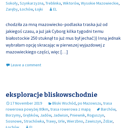
Sokoły
,
Szynkarzyzna
,
Treblinka
,
Wiktorów
,
Wysokie Mazowieckie
,
Zaręby
,
Łochów
,
Łojki
EL
chodziła za mną mazowiecko-podlaska traska już od
jakiegoś czasu, a już jak Cyborg kilka tygodni temu
białostockie 250 stuknął to już mus był jechać:)) Inną jednak
wybrałam opcję skracając w pierwszej wyjazdowej z
mazowieckiego części, więc
[…]
Leave a comment
eksploracje bliskowschodnie
17 November 2019
Bliski Wschód
,
po Mazowszu
,
trasa
rowerowa powyżej 80km
,
trasa rowerowa z mapą
Barchów
,
Borzymy
,
Grębków
,
Jadów
,
Jadwisin
,
Pniewnik
,
Roguszyn
,
Sosnowe
,
Strachówka
,
Trawy
,
Urle
,
Wierzbno
,
Zawiszyn
,
Żdżar
,
Łochów
EL