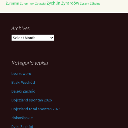
Żychlin
Żyrardów
Żuromin
Żurominek
Żuławki
Żyrzyn
Żółwino
Archives
Archives
Kategoria wpisu
bez roweru
Bliski Wschód
Daleki Zachód
Dojczland spontan 2026
Dojczland total spontan 2025
dolnośląskie
Dziki Zachód