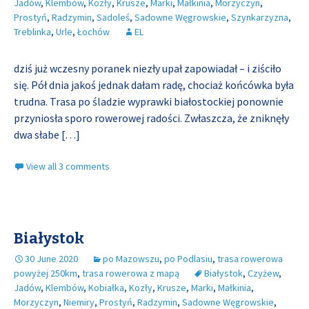
Jadów
,
Klembów
,
Kozły
,
Krusze
,
Marki
,
Małkinia
,
Morzyczyn
,
Prostyń
,
Radzymin
,
Sadoleś
,
Sadowne Węgrowskie
,
Szynkarzyzna
,
Treblinka
,
Urle
,
Łochów
EL
dziś już wczesny poranek niezły upał zapowiadał – i ziściło
się. Pół dnia jakoś jednak dałam radę, chociaż końcówka była
trudna. Trasa po śladzie wyprawki białostockiej ponownie
przyniosła sporo rowerowej radości. Zwłaszcza, że zniknęły
dwa słabe
[…]
View all 3 comments
Białystok
30 June 2020
po Mazowszu
,
po Podlasiu
,
trasa rowerowa
powyżej 250km
,
trasa rowerowa z mapą
Białystok
,
Czyżew
,
Jadów
,
Klembów
,
Kobiałka
,
Kozły
,
Krusze
,
Marki
,
Małkinia
,
Morzyczyn
,
Niemiry
,
Prostyń
,
Radzymin
,
Sadowne Węgrowskie
,