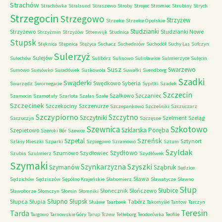
Strachów
Strachówka
Stralsund
Straszewo
Stroby
Strojec
Stromiec
Strubiny
Strych
Strzegocin
Strzegowo
Strzyżew
Strzelce
Strzelce Opolskie
Studzianki
Strzyżewo
Studzianki Nowe
Strzyżmin
Strzyżów
Sttenwijk
Studnica
Stupsk
Stęknica
Stępnica
Stężyca
Suchacz
Suchedniów
Suchodół
Suchy Las
Sufczyn
Sulerzyż
Sulejów
Sulechów
Sulibórz
Sulinowo
Sulisławice
Sulmierzyce
Sulęcin
Susz
Swarzewo
Sumowo
Sumówko
Suradówek
Suskowola
Suwałki
Svendborg
Szadki
Swąderki
Swędkowo
Syberia
Swarzędz
Swornegacie
Sypitki
Szadek
Szczecin
Szałkowo
Szczaniec
Szamocin
Szamotuły
Szarlota
Szałas
Szałe
Szczecinek
Szczekociny
Szczenurze
Szczepankowo
Szcześniki
Szczuczarz
Szczypiorno
Szczytno
Szczytniki
Szelment
Szeląg
Szczuczyn
Szczęsne
Szkotowo
Szewnica
Szklarska Poręba
Szepietowo
Szeroki Bór
Szewce
Szreńsk
Szpetal
Sztynort
Szlasy Mieszki
Szparki
Szpiegowo
Szramowo
Sztum
Szyldak
Szydłowo
Szumowo
Szydłowiec
Szubin
Szulmierz
Szydłówek
Szymaki
Szyszki
Szynkarzyzna
Szymanów
Sząbruk
Sędzice
Sława
Sędzichów
Sędziszów
Sępólno Krajeńskie
Słabomierz
Sławatycze
Sławno
Słup
Słubice
Słonecznik
Słończewo
Sławoborze
Słomczyn
Słomin
Słomniki
Słupno
Słupsk
Słupca
Słupia
Tabórz
Służew
Taarbaek
Takomyśle
Tantow
Tarczyn
Teresin
Tarda
Targowo
Tarnowskie Góry
Tarup
Tczew
Telleborg
Teodorówka
Teofile