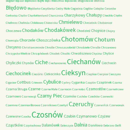
Bąki
Bógdał
Bączal
Bądkowo
Bąki Wieczfnia
Bąkowiec
Błogosławie
Błotnica
Błędowo
Błędówko
Cecylówka
Cedry Małe
Cegielnia
Cegłów
Celejów
Ceranów
Chałupy
Charzykowy
Cerkwica
Chalin
Charlottenlund
Charsznica
Chechło
Chełm
Chmielewo
Chełmno
Chełmża
Chlebowo
Chlewiska
Chmielnik
Chobienice
Chodakówek
Chodaków
Chojnice
Choczewo
Chodzież
Chojny
Chotomów
Chotum
Chorzele
Choszczówka
Chomiąża
Chrcynno
Christiansminde
Chrośle
Chruszczobród
Chruściele
Chruśle
Chrzanowo
Chwaliszewo
Chylice
Chrzypsko Wielkie
Chrząchówek
Chudek
Chudki
Chycina
Ciechanów
Ciche
Chyliczki
Chynów
Ciechocin
Ciechanowiec
Cieksyn
Ciechocinek
Ciekocinko
Cieciórki
Cieplice
Cierpice
Cieszyno
Cybulice
Cottbus
Cyganka
Czaplinek
Cigacice
Criewen
Cychry
Czaplin
Czarna
Czarne
Czarnostów
Czarna Struga
Czarne Małe
Czarnocin
Czarnolas
Czarnotrzew
Czarny Piec
Czarnowo
Czarnów
Czarnowąż
Czchów
Czechów
Czerewki
Czeruchy
Czermno
Czernice Borowe
Czernikowo
Czertyń
Czerwińsk
Czerwonak
Czosnów
Czubin
Czymanowo
Czyżew
Czerwone
Czocha
Dalnia
Cząstków
Dalanówek
Daniłowo
Częstochowa
Daleszyce
Debrzno
Delft