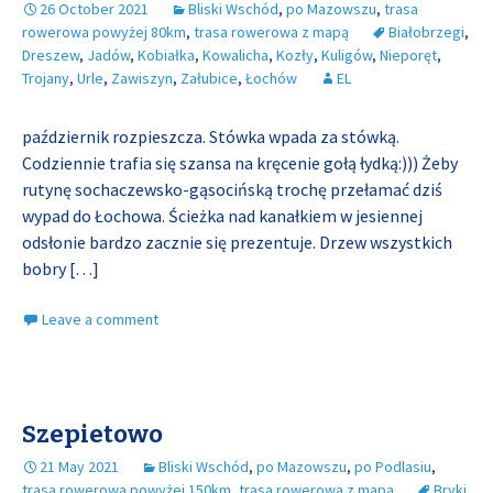
26 October 2021
Bliski Wschód
,
po Mazowszu
,
trasa
rowerowa powyżej 80km
,
trasa rowerowa z mapą
Białobrzegi
,
Dreszew
,
Jadów
,
Kobiałka
,
Kowalicha
,
Kozły
,
Kuligów
,
Nieporęt
,
Trojany
,
Urle
,
Zawiszyn
,
Załubice
,
Łochów
EL
październik rozpieszcza. Stówka wpada za stówką.
Codziennie trafia się szansa na kręcenie gołą łydką:))) Żeby
rutynę sochaczewsko-gąsocińską trochę przełamać dziś
wypad do Łochowa. Ścieżka nad kanałkiem w jesiennej
odsłonie bardzo zacznie się prezentuje. Drzew wszystkich
bobry
[…]
Leave a comment
Szepietowo
21 May 2021
Bliski Wschód
,
po Mazowszu
,
po Podlasiu
,
trasa rowerowa powyżej 150km
,
trasa rowerowa z mapą
Bryki
,