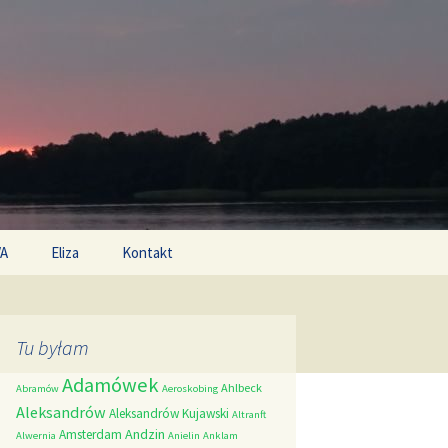
Search
/A
Eliza
Kontakt
for:
Tu byłam
Adamówek
Ahlbeck
Abramów
Aeroskobing
Aleksandrów
Aleksandrów Kujawski
Altranft
Andzin
Amsterdam
Alwernia
Anielin
Anklam