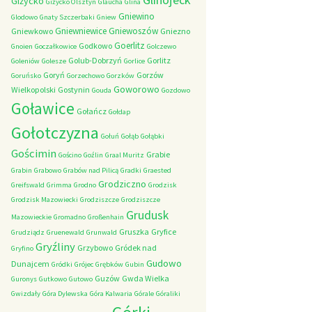
Giżycko
Giżycko Olsztyn
Glaucha
Glina
Gniewino
Glodowo
Gnaty Szczerbaki
Gniew
Gniewniewice
Gniewoszów
Gniewkowo
Gniezno
Goerlitz
Godkowo
Gnoien
Goczałkowice
Golczewo
Golub-Dobrzyń
Gorlitz
Goleniów
Golesze
Gorlice
Goryń
Gorzów
Goruńsko
Gorzechowo
Gorzków
Goworowo
Wielkopolski
Gostynin
Gouda
Gozdowo
Goławice
Gołańcz
Gołdap
Gołotczyzna
Gołuń
Gołąb
Gołąbki
Gościmin
Grabie
Gościno
Goźlin
Graal Muritz
Grabin
Grabowo
Grabów nad Pilicą
Gradki
Graested
Grodziczno
Greifswald
Grimma
Grodno
Grodzisk
Grodzisk Mazowiecki
Grodziszcze
Grodziszcze
Grudusk
Mazowieckie
Gromadno
Großenhain
Gruszka
Gryfice
Grudziądz
Gruenewald
Grunwald
Gryźliny
Grzybowo
Gródek nad
Gryfino
Gudowo
Dunajcem
Gródki
Grójec
Grębków
Gubin
Guzów
Gwda Wielka
Guronys
Gutkowo
Gutowo
Gwizdały
Góra Dylewska
Góra Kalwaria
Górale
Góraliki