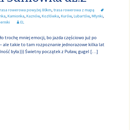
trasa rowerowa powyżej 80km
,
trasa rowerowa z mapą
nka
,
Kamionka
,
Kaznów
,
Kozłówka
,
Kurów
,
Lubartów
,
Młynki
,
erniki
EL
yło trochę mniej emocji, bo jazda częściowo już po
 ale takie to tam rozpoznanie jednorazowe kilka lat
ność była:))) Świetny początek z Puław, gugel
[…]