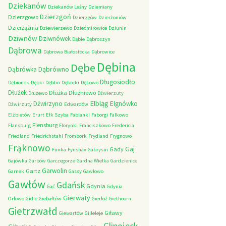
Dziekanów
Dziekanów Leśny
Dziemiany
Dzierzgoń
Dzierzgowo
Dzierzgów
Dzierżoniów
Dzierżążnia
Dziewierzewo
Dziećmirowice
Dziunin
Dziwnów
Dziwnówek
Dąbie
Dąbroszyn
Dąbrowa
Dąbrowa Białostocka
Dąbrowice
Dębina
Dębe
Dąbrówno
Dąbrówka
Długosiodło
Dębionek
Dębki
Dęblin
Dębniki
Dębowo
Dłużek
Dłużka
Dłużniewo
Dłużewo
Dźwierzuty
Elbląg
Dźwirzyno
Elgnówko
Dźwirzuty
Edwardów
Elżbietów
Erurt
Ełk Szyba
Fabianki
Faborgi
Falkowo
Flensburg
Flansburg
Florynki
Franciszkowo
Fredericia
Friedland
Friedrichstahl
Frombork
Frydland
Frygnowo
Frąknowo
Gaj
Gady
Funka
Fynshav
Gabrysin
Gajówka
Garbów
Garczegorze
Gardna Wielka
Gardzienice
Garwolin
Gartz
Garnek
Gassy
Gawłowo
Gawłów
Gdańsk
Gdynia
Gać
Gdynia
Gierwaty
Orłowo
Gidle
Giebałtów
Gierłoż
Giethoorn
Gietrzwałd
Giławy
Giewartów
Gilleleje
Glinojeck