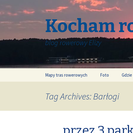
Kocham r
blog rowerowy Elizy
Skip
Mapy tras rowerowych
Foto
Gdzie
to
content
Tag Archives: Barłogi
przez 3 par