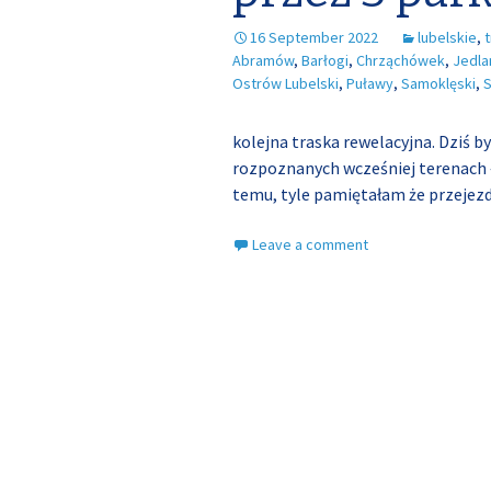
16 September 2022
lubelskie
,
Abramów
,
Barłogi
,
Chrząchówek
,
Jedla
Ostrów Lubelski
,
Puławy
,
Samoklęski
,
S
kolejna traska rewelacyjna. Dziś b
rozpoznanych wcześniej terenach –
temu, tyle pamiętałam że przejezd
Leave a comment