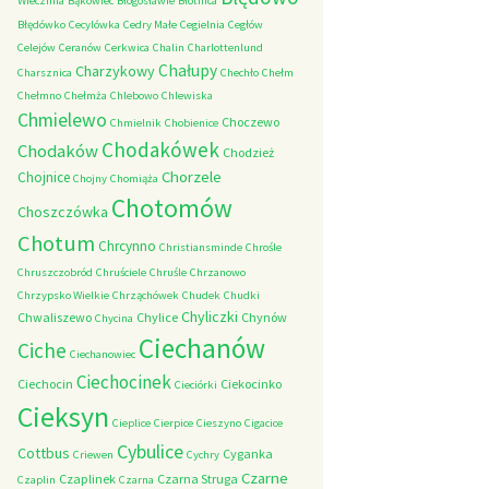
Wieczfnia
Bąkowiec
Błogosławie
Błotnica
Błędówko
Cecylówka
Cedry Małe
Cegielnia
Cegłów
Celejów
Ceranów
Cerkwica
Chalin
Charlottenlund
Chałupy
Charzykowy
Charsznica
Chechło
Chełm
Chełmno
Chełmża
Chlebowo
Chlewiska
Chmielewo
Choczewo
Chmielnik
Chobienice
Chodakówek
Chodaków
Chodzież
Chorzele
Chojnice
Chojny
Chomiąża
Chotomów
Choszczówka
Chotum
Chrcynno
Christiansminde
Chrośle
Chruszczobród
Chruściele
Chruśle
Chrzanowo
Chrzypsko Wielkie
Chrząchówek
Chudek
Chudki
Chyliczki
Chwaliszewo
Chylice
Chynów
Chycina
Ciechanów
Ciche
Ciechanowiec
Ciechocinek
Ciechocin
Ciekocinko
Cieciórki
Cieksyn
Cieplice
Cierpice
Cieszyno
Cigacice
Cybulice
Cottbus
Cyganka
Criewen
Cychry
Czarne
Czaplinek
Czarna Struga
Czaplin
Czarna