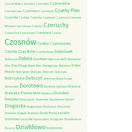
Czarnostów
Czarne Małe
Czarnocin
Czarnolas
Czarny Piec
Czarnowo
Czarnotrzew
Czarnowąż
Czarnów
Czchów
Czechów
Czerewki
Czermno
Czernice
Czeruchy
Borowe
Czernikowo
Czertyń
Czerwone
Czerwińsk
Czerwonak
Czocha
Czosnów
Czubin
Czymanowo
Cząstków
Czyżew
Dalanówek
Częstochowa
Dalnia
Daniłowo
Daleszyce
Debrzno
Delft
Dembskie
Den Haag
Dobre
Góry
Depot
Derc
Dobiegniew
Dobieżyn
Miasto
Dobrojewo
Dobrylas
Dobrzeń
Dobrzyca
Dobrzyń
Dobrzyków
Doktorce
Dolna Grupa
Dorotowo
Drawno
Domaniew
Dosłońce
Dołubno
Dresden
Drawsko Pomorskie
Drebkau
Dreszew
Drewniaczki
Drewnów
Drezdenko
Droblin
Drogiszka
Drogoszewo
Drohiczyn
Droszków
Dudy Puszczańskie
Drwalew
Drygały
Drążewo
Duninowo
Duży Dół
Dymaczewo
Dzbądzek
Dziadkowice
Działdowo
Dziecinów
Dziarny