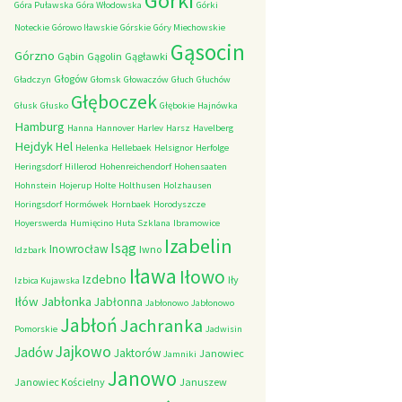
Górki
Góra Puławska
Góra Włodowska
Górki
Noteckie
Górowo Iławskie
Górskie
Góry Miechowskie
Gąsocin
Górzno
Gąbin
Gągolin
Gągławki
Głogów
Gładczyn
Głomsk
Głowaczów
Głuch
Głuchów
Głęboczek
Głusk
Głusko
Głębokie
Hajnówka
Hamburg
Hanna
Hannover
Harlev
Harsz
Havelberg
Hejdyk
Hel
Helenka
Hellebaek
Helsignor
Herfolge
Heringsdorf
Hillerod
Hohenreichendorf
Hohensaaten
Hohnstein
Hojerup
Holte
Holthusen
Holzhausen
Horingsdorf
Hormówek
Hornbaek
Horodyszcze
Hoyerswerda
Humięcino
Huta Szklana
Ibramowice
Izabelin
Isąg
Inowrocław
Iwno
Idzbark
Iława
Iłowo
Izdebno
Iły
Izbica Kujawska
Iłów
Jabłonka
Jabłonna
Jabłonowo
Jabłonowo
Jabłoń
Jachranka
Pomorskie
Jadwisin
Jajkowo
Jadów
Jaktorów
Janowiec
Jamniki
Janowo
Janowiec Kościelny
Januszew