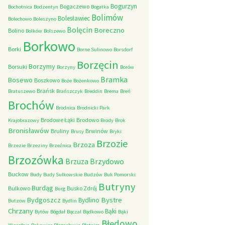
Bogurzyn
Bogaczewo
Bochotnica
Bodzentyn
Bogatka
Bolimów
Bolesławiec
Bolechowo
Boleszyno
Bolęcin
Boreczno
Bolino
Bolków
Bolszewo
Borkowo
Borki
Borne Sulinowo
Borsdorf
Borzęcin
Borzymy
Borsuki
Borzyny
Borów
Bramka
Bosewo
Boszkowo
Boże
Bożenkowo
Brańsk
Bratuszewo
Brańszczyk
Breddin
Brema
Breń
Brochów
Brodnica
Brodnicki Park
Brodowe Łąki
Brodowo
Krajobrazowy
Brody
Brok
Bronisławów
Bruliny
Brwinów
Brusy
Bryki
Brzozie
Brzoza
Brzezie
Brzeziny
Brzeźnica
Brzozówka
Brzydowo
Brzuza
Buckow
Budy
Budy Sulkowskie
Budzów
Buk Pomorski
Butryny
Burdąg
Bulkowo
Busko Zdrój
Burg
Bystre
Bydgoszcz
Bydlino
Butzow
Bydlin
Chrzany
Bąki
Bytów
Bógdał
Bączal
Bądkowo
Bąki
Błędowo