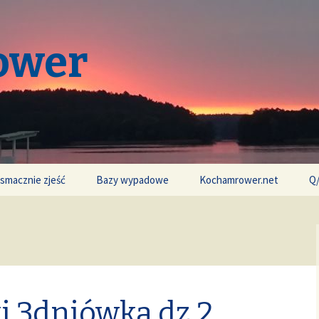
ower
 smacznie zjeść
Bazy wypadowe
Kochamrower.net
Q
ki 3dniówka dz.2