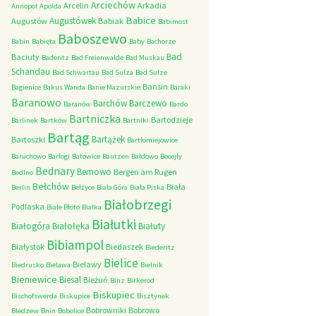
Arciechów
Arcelin
Arkadia
Annopol
Apolda
Babice
Augustówek
Augustów
Babiak
Babimost
Baboszewo
Babin
Babięta
Baby
Bachorze
Bad
Baciuty
Baderitz
Bad Freienwalde
Bad Muskau
Schandau
Bad Schwartau
Bad Sulza
Bad Sulze
Bansin
Bagienice
Bakus Wanda
Banie Mazurskie
Baraki
Baranowo
Barchów
Barczewo
Baranów
Bardo
Bartniczka
Bartodzieje
Barlinek
Bartków
Bartniki
Bartąg
Bartążek
Bartoszki
Bartłomiejowice
Baruchowo
Barłogi
Batowice
Bautzen
Bałdowo
Becejły
Bednary
Bemowo
Bergen am Rugen
Bedlno
Bełchów
Biała
Berlin
Bełżyce
Biała Góra
Biała Piska
Białobrzegi
Podlaska
Białe Błoto
Białka
Białutki
Białogóra
Białołęka
Białuty
Bibiampol
Białystok
Biedaszek
Biederitz
Bielice
Bielawy
Biedrusko
Bielawa
Bielnik
Bieniewice
Biesal
Bieżuń
Binz
Birkerod
Biskupiec
Bischofswerda
Biskupice
Bisztynek
Bobrowniki
Bobrowo
Bledzew
Bnin
Bobolice