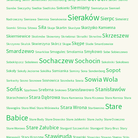
Siemiany
Siekierki
Sianów
Sieczychy
Siedlce
Siedlisko
Siemiatycze
Siemień
Sieraków
Sierpc
Siewierz
Nadrzeczny
Sieniawa
Siennica
Sierakowice
Siła
Skarżysko Kamienna
Skarlin
Siomki
Sitnica
Sitowa
Skaje
Skarżyce
Skrzeszew
Skierniewice
Skolimów
Skowrony
Skriebinai
Skrudki
Skrwilno
Skępe
Skwierzyna
Skórcz
Skrzynno
Skulsk
Skąpe
Slude
Smardzewice
Smardzewo
Smykowo
Smogulec
Smolarnia
Smarklice
Sobe
Sobieszewo
Sochaczew
Sochocin
Soboklęszcz
Sobolewo
Sokolniki
Sokołowo
Sopot
Sokoły
Somianka
Sokoły Jeziorne
Sokółka
Sominy
Sona
Sondenborg
Sowia Wola
Sosnowica
Sorkwity
Sosno
Sosnowe
Sosnówka
Sowia
Sońsk
Stanisławów
Srebrna
Stanisławowo
Spychowo
Srokowo
Stara Dąbrowa
Starachowice
Stara Kamienica
Stara Kiszewa
Stara Kornica
Stara
Stare
Stara Wrona
Sławogóra
Stara Wieś
Stara Wiśniewka
Starbienino
Babice
Stare Budy
Stare Drawsko
Stare Jabłonki
Stare Juchy
Stare Osieczno
Stare Załubice
Stare Worowo
Stargard Szczeciński
Starogard
Stary Brus
Stary
Stawiguda
Stary Kraszew
Stawiski
Bógpomóż
Stawisko
Stawno
Stegna
Stilo