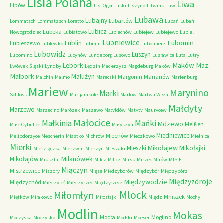
Lisia Polana
Liwa
Lipów
Lisi Ogon
Liski
Liszyno
Litwinki
Liw
Lubawa
Lubajny
Lubartów
Lommatsch
Lommatzsch
Loretto
Lubań
Lubań
Lubicz
Lubeka
Nowogrodziec
Lubiatowo
Lubiechów
Lubiejew
Lubiejewo
Lubiel
Lubniewice
Lubomin
Lublin
Lubieszewo
Lublewko
Lubmin
Lubomierz
Lubowidz
Luszyn
Lubomino
Lucynów
Lundeborg
Lusowo
Lusławice
Luta
Lutry
Maków Maz.
Lębork
Lwówek Śląski
Lyndby
Lędzin
Macierzysz
Magdeburg
Maków
Malbork
Malużyn
Margonin
Marianów
Malchin
Malmo
Mareczki
Marienburg
Mariew
Marynino
Marki
Schloss
Marijampole
Marlow
Martwa Wisła
Małdyty
Marzewo
Marzęcino
Marózek
Maszewo
Matyldów
Matyty
Maurycew
Małocice
Małkinia
Mańki
Mdzewo
Meißen
Małe Cybulice
Małyszyn
Miedniewice
Miechów
Melibdorzyce
Mescherin
Miastko
Michrów
Mieczkowo
Mielnica
Mierki
Mikołajew
Mikołajki
Mieszki
Mierziączka
Mierzwin
Mierzyn
Mieszaki
Milanówek
Mikołajów
Miksztal
Milcz
Milicz
Mirsk
Mirzec
Mirów
MISIE
Miączyn
Mistrzewice
Miszory
Miąse
Międzyborów
Międzybór
Międzybórz
Międzyzdroje
Międzywodzie
Międzychód
Międzyleś
Międzyrzec
Międzyrzecz
Mlock
Miłomłyn
Mniszek
Miętków
Miłakowo
Miłostajki
Mlądz
Mochy
Modlin
Mokas
Modła
Mogilno
Moczyska
Moczysko
Modłki
Moeser