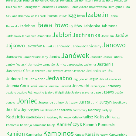
Heringsdorf
Hillerod
Hohenreichendorf
Hohensaaten
Hohnstein
Hojerup
Holte
Holthusen
Holzhausen
Horingsdorf
Hormówek
Hornbaek
Horodyszcze
Hoyerswerda
Humięcino
Huta
Izabelin
Isąg
Inowrocław
Iwno
Szklana
Ibramowice
Idzbark
Izbica
Iława
Iłowo
Iłów
Jabłonka
Izdebno
Jabłonna
Iły
Kujawska
Jabłoń
Jachranka
Jadów
Jabłonowo
Jabłonowo Pomorskie
Jadwisin
Janowo
Jajkowo
Jaktorów
Janowiec
Janowiec Kościelny
Jamniki
Janówek
Janów
Januszew
Januszewice
Jany
Janówko
Janów Lubelski
Jastarnia
Janów Podlaski
Jarmatów
Jarnatów
Jarnice
Jarosławiec
Jasionna
Jastrzębia Góra
Jedlanka
Jaszkowo
Jawiszowice
Jawor
Jaworze
Jedliński
Jedwabno
Jednorożec
Jedwabne
Jeglin
Jeglijowiec
Jelcz-Laskowice
Jerzwałd
Jelenia Góra
Jeziorany
Jeleń
Jemna
Jerichov
Jerwałd
Jezierzyce
Jeżewo
Jeże
Jezioro
Jezioro Rożnowskie
jezioro Wulpińskie
Jeziorszczyzna
Jeżów
Joniec
Jurzyn
Jurata
Jugowice
Jonava
Julinek
Juliszew
Jurki
Józefkowo
Józefów
Jędrzejów
Kaczorowo
Kaczory
Kaczkowo
Kaczorowy
Kadyny
Kadzidło
Kaliszki
Kalisz
Kadłubówka
Kajetany
Kajkowo
Kalisko
Kalisz
Kamieńczyk
Kamień Pomorski
Pomorski
Kalvarija
Kamienna Knieja
Kampinos
Kamion
Karaś
Kamionka
Karczmisko
Kaputy
Karczew