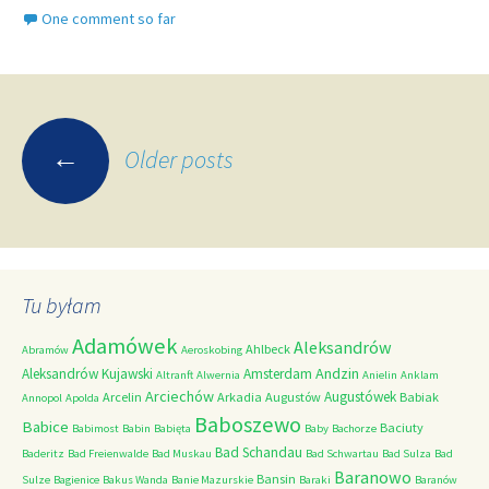
One comment so far
Posts
←
Older posts
navigation
Tu byłam
Adamówek
Aleksandrów
Ahlbeck
Abramów
Aeroskobing
Andzin
Aleksandrów Kujawski
Amsterdam
Altranft
Alwernia
Anielin
Anklam
Arciechów
Augustówek
Arcelin
Arkadia
Augustów
Babiak
Annopol
Apolda
Baboszewo
Babice
Baciuty
Babimost
Babin
Babięta
Baby
Bachorze
Bad Schandau
Baderitz
Bad Freienwalde
Bad Muskau
Bad Schwartau
Bad Sulza
Bad
Baranowo
Bansin
Sulze
Bagienice
Bakus Wanda
Banie Mazurskie
Baraki
Baranów