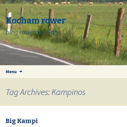
Kocham rower
blog rowerowy Elizy
Skip
Search
Menu
to
for:
content
Tag Archives: Kampinos
Big Kampi