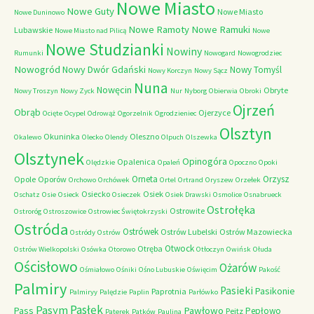
Nowe Miasto
Nowe Guty
Nowe Miasto
Nowe Duninowo
Nowe Ramoty
Nowe Ramuki
Lubawskie
Nowe Miasto nad Pilicą
Nowe
Nowe Studzianki
Nowiny
Rumunki
Nowogard
Nowogrodziec
Nowogród
Nowy Dwór Gdański
Nowy Tomyśl
Nowy Korczyn
Nowy Sącz
Nuna
Nowęcin
Obryte
Nowy Troszyn
Nowy Zyck
Nur
Nyborg
Obierwia
Obroki
Ojrzeń
Obrąb
Ojerzyce
Ocięte
Ocypel
Odrowąż
Ogorzelnik
Ogrodzieniec
Olsztyn
Okuninka
Oleszno
Okalewo
Olecko
Olendy
Olpuch
Olszewka
Olsztynek
Opinogóra
Opalenica
Olędzkie
Opaleń
Opoczno
Opoki
Orneta
Orzysz
Opole
Oporów
Orchowo
Orchówek
Ortel
Ortrand
Oryszew
Orzełek
Osiecko
Osiek
Oschatz
Osie
Osieck
Osieczek
Osiek Drawski
Osmolice
Osnabrueck
Ostrołęka
Ostrowite
Ostroróg
Ostroszowice
Ostrowiec Świętokrzyski
Ostróda
Ostrówek
Ostrów Lubelski
Ostrów Mazowiecka
Ostródy
Ostrów
Otwock
Otręba
Ostrów Wielkopolski
Osówka
Otorowo
Otłoczyn
Owińsk
Ołuda
Ościsłowo
Ożarów
Ośmiałowo
Ośniki
Ośno Lubuskie
Oświęcim
Pakość
Palmiry
Pasieki
Pasikonie
Paprotnia
Palmiryy
Palędzie
Paplin
Parłówko
Pasłęk
Pasym
Pawłowo
Pass
Pepłowo
Peitz
Paterek
Patków
Paulina