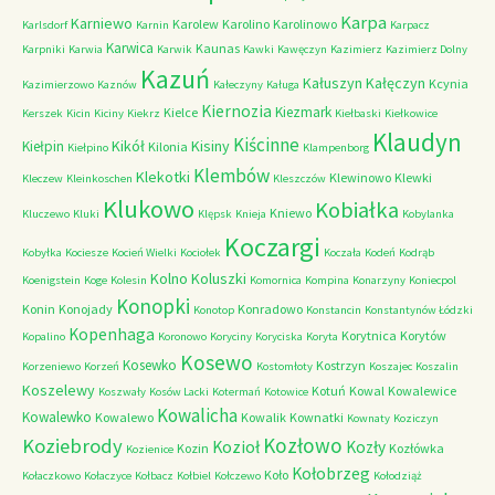
Karpa
Karniewo
Karolew
Karolino
Karolinowo
Karlsdorf
Karnin
Karpacz
Karwica
Kaunas
Karpniki
Karwia
Karwik
Kawki
Kawęczyn
Kazimierz
Kazimierz Dolny
Kazuń
Kałuszyn
Kałęczyn
Kcynia
Kazimierzowo
Kaznów
Kałeczyny
Kaługa
Kiernozia
Kiezmark
Kielce
Kerszek
Kicin
Kiciny
Kiekrz
Kiełbaski
Kiełkowice
Klaudyn
Kiścinne
Kikół
Kisiny
Kiełpin
Kilonia
Kiełpino
Klampenborg
Klembów
Klekotki
Klewinowo
Klewki
Kleczew
Kleinkoschen
Kleszczów
Klukowo
Kobiałka
Kniewo
Kluczewo
Kluki
Klępsk
Knieja
Kobylanka
Koczargi
Kobyłka
Kociesze
Kocień Wielki
Kociołek
Koczała
Kodeń
Kodrąb
Kolno
Koluszki
Koenigstein
Koge
Kolesin
Komornica
Kompina
Konarzyny
Koniecpol
Konopki
Konin
Konojady
Konradowo
Konotop
Konstancin
Konstantynów Łódzki
Kopenhaga
Korytnica
Korytów
Kopalino
Koronowo
Koryciny
Koryciska
Koryta
Kosewo
Kosewko
Kostrzyn
Korzeniewo
Korzeń
Kostomłoty
Koszajec
Koszalin
Koszelewy
Kotuń
Kowal
Kowalewice
Koszwały
Kosów Lacki
Kotermań
Kotowice
Kowalicha
Kowalewko
Kowalewo
Kowalik
Kownatki
Kownaty
Koziczyn
Kozłowo
Koziebrody
Kozioł
Kozły
Kozin
Kozłówka
Kozienice
Kołobrzeg
Koło
Kołaczkowo
Kołaczyce
Kołbacz
Kołbiel
Kołczewo
Kołodziąż