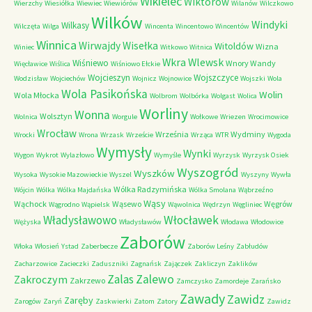
Wikielec
Wiktorów
Wierzchy
Wiesiółka
Wiewiec
Wiewiórów
Wilanów
Wilczkowo
Wilków
Windyki
Wilkasy
Wilczęta
Wilga
Wincenta
Wincentowo
Wincentów
Winnica
Wirwajdy
Wisełka
Witoldów
Wizna
Winiec
Witkowo
Witnica
Wkra
Wlewsk
Wiśniewo
Wnory Wandy
Więcławice
Wiślica
Wiśniowo Ełckie
Wojcieszyn
Wojszczyce
Wodzisław
Wojciechów
Wojnicz
Wojnowice
Wojszki
Wola
Wola Pasikońska
Wolin
Wola Młocka
Wolbrom
Wolbórka
Wolgast
Wolica
Worliny
Wonna
Wolsztyn
Wolnica
Worgule
Wołkowe
Wriezen
Wrocimowice
Wrocław
Września
Wydminy
Wrocki
Wrona
Wrzask
Wrzeście
Wrząca
WTR
Wygoda
Wymysły
Wynki
Wygon
Wykrot
Wylazłowo
Wymyśle
Wyrzysk
Wyrzysk Osiek
Wyszogród
Wyszków
Wysoka
Wysokie Mazowieckie
Wyszel
Wyszyny
Wywła
Wólka Radzymińska
Wójcin
Wólka
Wólka Majdańska
Wólka Smolana
Wąbrzeźno
Wąsy
Wąchock
Wąsewo
Węgrów
Wągrodno
Wąpielsk
Wąwolnica
Wędrzyn
Węgliniec
Władysławowo
Włocławek
Wężyska
Władysławów
Włodawa
Włodowice
Zaborów
Włoka
Włosień
Ystad
Zaberbecze
Zaborów Leśny
Zabłudów
Zacharzowice
Zacieczki
Zaduszniki
Zagnańsk
Zajączek
Zakliczyn
Zaklików
Zalas
Zalewo
Zakroczym
Zakrzewo
Zamczysko
Zamordeje
Zarańsko
Zawady
Zawidz
Zaręby
Zarogów
Zaryń
Zaskwierki
Zatom
Zatory
Zawidz