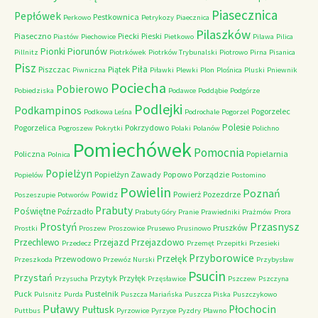
Piasecznica
Pepłówek
Pestkownica
Perkowo
Petrykozy
Piaecznica
Pilaszków
Piaseczno
Piecki
Pieski
Piastów
Piechowice
Pietkowo
Pilawa
Pilica
Piorunów
Pionki
Pillnitz
Piotrkówek
Piotrków Trybunalski
Piotrowo
Pirna
Pisanica
Pisz
Piła
Piszczac
Piątek
Piwniczna
Piławki
Plewki
Plon
Plośnica
Pluski
Pniewnik
Pociecha
Pobierowo
Pobiedziska
Podawce
Poddąbie
Podgórze
Podlejki
Podkampinos
Pogorzelec
Podkowa Leśna
Podrochale
Pogorzel
Polesie
Pogorzelica
Pokrzydowo
Pogroszew
Pokrytki
Polaki
Polanów
Polichno
Pomiechówek
Pomocnia
Policzna
Popielarnia
Polnica
Popielżyn
Popielżyn Zawady
Popowo
Porządzie
Popielów
Postomino
Powielin
Poznań
Powidz
Powierż
Pozezdrze
Poszeszupie
Potworów
Prabuty
Poświętne
Poźrzadło
Prabuty Góry
Pranie
Prawiedniki
Prażmów
Prora
Przasnysz
Prostyń
Pruszków
Prostki
Proszew
Proszowice
Prusewo
Prusinowo
Przechlewo
Przejazd
Przejazdowo
Przedecz
Przemęt
Przepitki
Przesieki
Przyborowice
Przełęk
Przewodowo
Przeszkoda
Przewóz Nurski
Przybysław
Psucin
Przystań
Przytyk
Przyłęk
Przysucha
Przęsławice
Pszczew
Pszczyna
Puck
Pustelnik
Pulsnitz
Purda
Puszcza Mariańska
Puszcza Piska
Puszczykowo
Puławy
Pułtusk
Płochocin
Puttbus
Pyrzowice
Pyrzyce
Pyzdry
Pławno