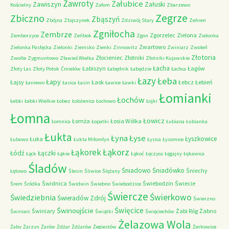
Zawroty
Załubice
Zawiszyn
Załuski
Kościelny
Załom
Zbarzewo
Zegrze
Zbiczno
Zbąszyń
Zbójna
Zbąszynek
Zdziwój Stary
Zehren
Zgniłocha
Zembrze
Zgorzelec
Zielona
Zemborzyce
Zeńbok
Zgon
Zielonka
Zwartowo
Zielonka Pasłęcka
Zielonki
Ziemsko
Zienki
Zinnowitz
Zwiniarz
Zwoleń
Złotoria
Złocieniec
Złotniki
Zwolle
Zygmuntowo
Zławieś Wielka
Złotniki Kujawskie
Łacha
Łabiszyn
Łagów
Złoty Las
Złoty Potok
Ćmielów
Łabędnik
Łabędzie
Łachca
Łazy
Łeba
Łapy
Łajsy
Łask
Łebcz
Łebień
Łaniewo
Łasica
Łasin
Ławice
Ławki
Łomianki
Łochów
Łebki
Łebki Wielkie
Łobez
Łobżenica
Łochowo
Łojki
Łomna
Łowicz
Łomża
Łosia Wólka
Łomnica
Łopatki
Łubiana
Łubianka
Łukta
Łyna
Łyse
Łyszkowice
Łuka
Łubowo
Łukta Miłomłyn
Łysica
Łysomice
Łąkorz
Łąkorek
Łódź
Łączki
Łąck
Łąkie
Łąkoć
Łęczyca
Łęgajny
Łękawica
Śladów
Śniadowo
Śniadówko
Śniechy
Łętowo
Ślesin
Śliwice
Ślężany
Świdnica
Świebodzin
Świecie
Śrem
Śródka
Świdwin
Świebno
Świebodzice
Świercze
Świerkowo
Świedziebnia
Świeradów Zdrój
Świerzno
Świnoujście
Święcice
Świniary
Żabi Róg
Żabno
Świniarc
Świątki
Święciechów
Żelazowa Wola
Żaby
Żarzyn
Żarów
Żdżar
Żdżarów
Żegiestów
Żerkowice