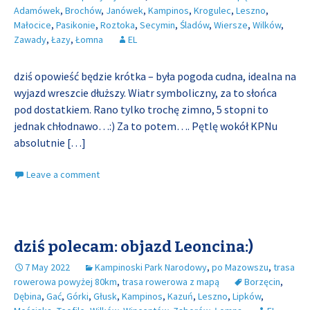
Adamówek
,
Brochów
,
Janówek
,
Kampinos
,
Krogulec
,
Leszno
,
Małocice
,
Pasikonie
,
Roztoka
,
Secymin
,
Śladów
,
Wiersze
,
Wilków
,
Zawady
,
Łazy
,
Łomna
EL
dziś opowieść będzie krótka – była pogoda cudna, idealna na
wyjazd wreszcie dłuższy. Wiatr symboliczny, za to słońca
pod dostatkiem. Rano tylko trochę zimno, 5 stopni to
jednak chłodnawo…:) Za to potem…. Pętlę wokół KPNu
absolutnie
[…]
Leave a comment
dziś polecam: objazd Leoncina:)
7 May 2022
Kampinoski Park Narodowy
,
po Mazowszu
,
trasa
rowerowa powyżej 80km
,
trasa rowerowa z mapą
Borzęcin
,
Dębina
,
Gać
,
Górki
,
Głusk
,
Kampinos
,
Kazuń
,
Leszno
,
Lipków
,