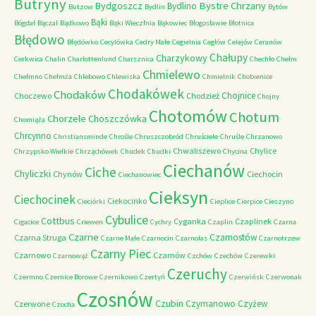
Butryny
Bystre Chrzany
Bydgoszcz
Bydlino
Butzow
Bydlin
Bytów
Bąki
Bógdał
Bączal
Bądkowo
Bąki Wieczfnia
Bąkowiec
Błogosławie
Błotnica
Błędowo
Błędówko
Cecylówka
Cedry Małe
Cegielnia
Cegłów
Celejów
Ceranów
Chałupy
Charzykowy
Cerkwica
Chalin
Charlottenlund
Charsznica
Chechło
Chełm
Chmielewo
Chełmno
Chełmża
Chlebowo
Chlewiska
Chmielnik
Chobienice
Chodakówek
Chodaków
Chojnice
Choczewo
Chodzież
Chojny
Chotomów
Chotum
Chorzele
Choszczówka
Chomiąża
Chrcynno
Christiansminde
Chrośle
Chruszczobród
Chruściele
Chruśle
Chrzanowo
Chwaliszewo
Chylice
Chrzypsko Wielkie
Chrząchówek
Chudek
Chudki
Chycina
Ciechanów
Ciche
Chyliczki
Chynów
Ciechocin
Ciechanowiec
Cieksyn
Ciechocinek
Ciekocinko
Cieciórki
Cieplice
Cierpice
Cieszyno
Cybulice
Cottbus
Cyganka
Czaplinek
Cigacice
Criewen
Cychry
Czaplin
Czarna
Czarne
Czarnostów
Czarna Struga
Czarne Małe
Czarnocin
Czarnolas
Czarnotrzew
Czarny Piec
Czarnowo
Czarnów
Czarnowąż
Czchów
Czechów
Czerewki
Czeruchy
Czermno
Czernice Borowe
Czernikowo
Czertyń
Czerwińsk
Czerwonak
Czosnów
Czubin
Czymanowo
Czyżew
Czerwone
Czocha