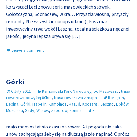
korzystać! Leci znowu seria mazowieckich stówek,
Gołotczyzna, Sochaczew, Wkra… Przyszła wiosna, przyszły
remonty. Nie wszystkie uuuups udane:(( koszmar
inwestycyjny trwa wokół Leszna, totalna ścieżkoza nędznej
jakości, jedyna lepsza urywa się
[…]
Leave a comment
Górki
6 July 2021
Kampinoski Park Narodowy
,
po Mazowszu
,
trasa
rowerowa powyżej 80km
,
trasa rowerowa z mapą
Borzęcin
,
Dębina
,
Górki
,
Izabelin
,
Kampinos
,
Kazuń
,
Koczargi
,
Leszno
,
Lipków
,
Mościska
,
Sady
,
Wilków
,
Zaborów
,
Łomna
EL
mało mam ostatnio czasu na rower. A i pogoda nie taka
znów zachęcająca żeby się na dłuższą jazdę napinać. Oprócz