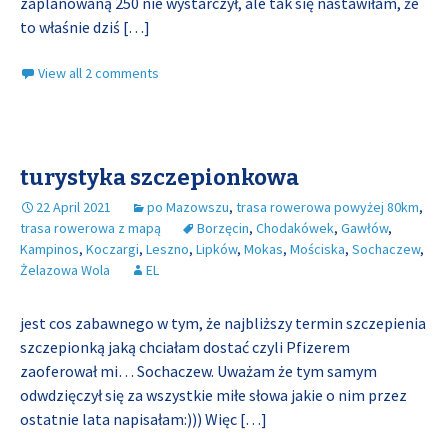
zaplanowaną 250 nie wystarczył, ale tak się nastawiłam, że
to właśnie dziś
[…]
View all 2 comments
turystyka szczepionkowa
22 April 2021
po Mazowszu
,
trasa rowerowa powyżej 80km
,
trasa rowerowa z mapą
Borzęcin
,
Chodakówek
,
Gawłów
,
Kampinos
,
Koczargi
,
Leszno
,
Lipków
,
Mokas
,
Mościska
,
Sochaczew
,
Żelazowa Wola
EL
jest cos zabawnego w tym, że najbliższy termin szczepienia
szczepionką jaką chciałam dostać czyli Pfizerem
zaoferował mi… Sochaczew. Uważam że tym samym
odwdzięczył się za wszystkie miłe słowa jakie o nim przez
ostatnie lata napisałam:))) Więc
[…]