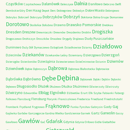
Dalnia
Cząstków
Dalanówek
Daniłowo
Częstochowa
Daleszyce
Debrzno
Delft
Den Haag
Dobre Miasto
Dembskie Góry
Depot
Derc
Dobiegniew
Dobieżyn
Dobrojewo
Dobrzyń
Dobrzyków
Dobrylas
Dobrzeń
Dobrzyca
Doktorce
Dolna Grupa
Domaniew
Dorotowo
Drawsko Pomorskie
Drawno
Dosłońce
Dołubno
Drebkau
Drogiszka
Dresden
Dreszew
Drewniaczki
Drewnów
Drezdenko
Droblin
Dudy Puszczańskie
Drogoszewo
Drohiczyn
Droszków
Drwalew
Drygały
Drążewo
Działdowo
Duninowo
Duży Dół
Dymaczewo
Dzbądzek
Dziadkowice
Dziarny
Dziekanów
Dzierzgoń
Dziecinów
Dzierzgowo
Dziekanów Leśny
Dziemiany
Dziwnów
Dzierżążnia
Dzierzgów
Dzierżoniów
Dziewierzewo
Dziećmirowice
Dziunin
Dąbrowa
Dziwnówek
Dąbie
Dąbroszyn
Dąbrowa Białostocka
Dąbrowice
Dębina
Dębe
Dąbrówno
Dąbrówka
Dębionek
Dębki
Dęblin
Dębniki
Długosiodło
Dłużek
Dłużka
Dłużniewo
Dębowo
Dłużewo
Dźwierzuty
Dźwirzuty
Elbląg
Dźwirzyno
Elgnówko
Edwardów
Elżbietów
Erurt
Ełk Szyba
Fabianki
Faborgi
Flensburg
Falkowo
Flansburg
Florynki
Franciszkowo
Fredericia
Friedland
Friedrichstahl
Frąknowo
Gaj
Gady
Frombork
Frydland
Frygnowo
Funka
Fynshav
Gabrysin
Garwolin
Gartz
Gajówka
Garbów
Garczegorze
Gardna Wielka
Gardzienice
Garnek
Gassy
Gawłów
Gdańsk
Gdynia
Gawłowo
Gać
Gdynia Orłowo
Gidle
Giebałtów