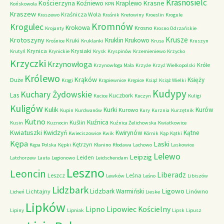
Krasnosielc
Kościerzyna
Krasne
Koźniewo
Kraplewo
Końskowola
KPN
Kraszew
Kraśnicza Wola
Kraszewo
Kraśnik
Kretowiny
Kroeslin
Krogule
Kromnów
Krogulec
Krokowa
Krosno
Krojanty
Krosno Odrzańskie
Krusze
Krotoszyny
Kruklin
Krukowo
Kruki
Krośnice
Kruklanki
Krusa
Kruszyn
Krynica
Krysiaki
Krutyń
Krynickie
Krysk
Kryspinów
Krzemieniewo
Krzycko
Krzyczki
Krzynowłoga
Króle
Krzynowłoga Mała
Krzyże
Krzyż Wielkopolski
Królewo
Krąków
Księży
Duże
Krągi
Krąpiewnice
Krępice
Książ
Książ Wielki
Kudypy
Kuchary Żydowskie
Las
Kuczbork
Kucice
Kuczyn
Kuligi
Kuligów
Kulik
Kurki
Kurów
Kurowo
Kupin
Kurdwanów
Kury
Kurznia
Kurzętnik
Kutno
Kuźnica
Kuślin
Kusin
Kuznocin
Kuźnica Żelichowska
Kwiatkowice
Kwiatuszki
Kwidzyń
Kwirynów
Kątne
Kwieciszowice
Kwik
Kórnik
Kąp
Kątki
Kępa
Laski
Kętrzyn
Kępa Polska
Kępki
Kłanino
Kłodawa
Lachowo
Laskowice
Lelewo
Leipzig
Leiden
Latchorzew
Lauta
Legionowo
Leidschendam
Leszno
Leoncin
Liberadz
Leszcz
Leśna
Lewków
Leśno
Libiszów
Lidzbark
Ligowo
Lidzbark Warmiński
Lichtajny
Linówno
Licheń
Lieske
Lipków
Lipno
Lipowiec Kościelny
Lipiny
Lipniak
Lipsk
Lipusz