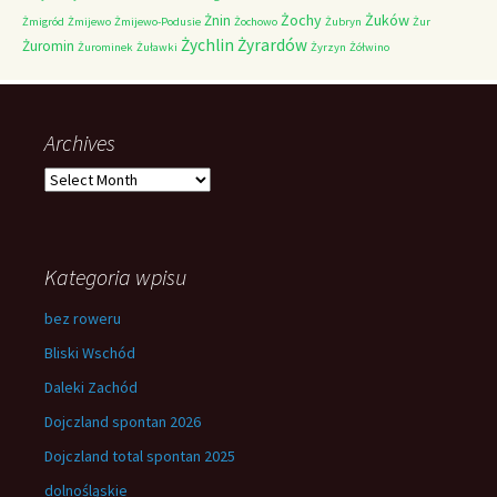
Żochy
Żuków
Żnin
Żmigród
Żmijewo
Żmijewo-Podusie
Żochowo
Żubryn
Żur
Żychlin
Żyrardów
Żuromin
Żurominek
Żuławki
Żyrzyn
Żółwino
Archives
Archives
Kategoria wpisu
bez roweru
Bliski Wschód
Daleki Zachód
Dojczland spontan 2026
Dojczland total spontan 2025
dolnośląskie