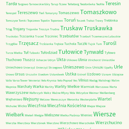
Teresin
Tarda
Targowo
Tarnowskie Góry
Tarup
Tczew
Telleborg
Teodorówka
Teofile
Tomaszkowo
Tereszewo
Tomaszewo
Terespol
Tleń
Tomaryny
Toruń
Treblinka
Tomczyce
Tomki
Topczewo
Topolin
Toporowo
Toszek
Trakai
Trawy
Truskaw
Truskawka
Trojany
Trląg
Trojanów
Troszyn
Trudna
Trzebiatów
Trzcianka
Trzciniec
Truskolas
Trzciel
Trzebuń
Trzemeszno Lubuskie
Trzęsacz
Turośl
Tuczki
Tuchola
Trzygłów
Trzścianka
Trębice
Tujsk
Tum
Tułowice
Tynwałd
Tuł
Tułodziad
Tyłowo
Turza Wielka
Tuławki
Ukta
Tłuchowo
Tłuszcz
Ulinia
Uchacze
Udryn
Ulikowo
Ulrichorst
Umiastów
Urle
Unieszewo
Uniechowo
Uniszki
Unierzyż
Unierzyż Strzegowo
Unin
Upałty
Ustka
Ursus
Uzdowo
Urowo
Urszulin
Usedom
Ustanówek
Ustroń
Uznam
Uścięcice
Vilnius
Vallo
Varso Tower
Veivieriai
Velo Krynica
Velo Poprad
Ves
Wadąg
Walidrogi
Walim
Warka
Warlity Wielkie
Warchały
Warmiak
Wapnica
Warlity
Warszawa
Warta
Wawrzyszew
Wałbrzych
Wałcz
Ważne Młyny
Wda
Wdzydze
Weimar
Weißenberg
Wejsuny
Wiartel
Wejherowo
Welzow
Wereszczyn
Weronika
Westerplatte
Wieczfnia Kościelna
Wieczfnia
Wicko
Wichulec
Wiejce
Wiejsce
Wiersze
Wielbark
Wieliszew
Wieniec
Wieleń
Wielgie
Wielka Piaśnica
Wierzchucino
Wierzchowo
Wierzba
Wierzbica
Wierzbinek
Wierzbno
Wierzchołek