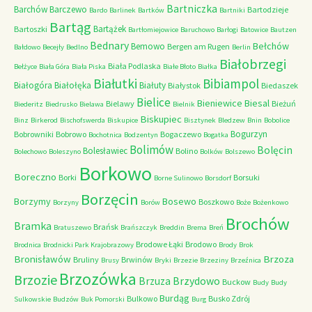
Bartniczka
Barchów
Barczewo
Bartodzieje
Bardo
Barlinek
Bartków
Bartniki
Bartąg
Bartążek
Bartoszki
Bartłomiejowice
Baruchowo
Barłogi
Batowice
Bautzen
Bednary
Bełchów
Bemowo
Bergen am Rugen
Bałdowo
Becejły
Bedlno
Berlin
Białobrzegi
Biała Podlaska
Bełżyce
Biała Góra
Biała Piska
Białe Błoto
Białka
Białutki
Bibiampol
Białogóra
Białołęka
Białuty
Białystok
Biedaszek
Bielice
Bieniewice
Biesal
Bielawy
Bieżuń
Biederitz
Biedrusko
Bielawa
Bielnik
Biskupiec
Binz
Birkerod
Bischofswerda
Biskupice
Bisztynek
Bledzew
Bnin
Bobolice
Bogurzyn
Bobrowniki
Bobrowo
Bogaczewo
Bochotnica
Bodzentyn
Bogatka
Bolimów
Bolęcin
Bolesławiec
Bolino
Bolechowo
Boleszyno
Bolków
Bolszewo
Borkowo
Boreczno
Borki
Borsuki
Borne Sulinowo
Borsdorf
Borzęcin
Borzymy
Bosewo
Boszkowo
Borzyny
Borów
Boże
Bożenkowo
Brochów
Bramka
Brańsk
Bratuszewo
Brańszczyk
Breddin
Brema
Breń
Brodowe Łąki
Brodowo
Brodnica
Brodnicki Park Krajobrazowy
Brody
Brok
Bronisławów
Brzoza
Bruliny
Brwinów
Brusy
Bryki
Brzezie
Brzeziny
Brzeźnica
Brzozówka
Brzozie
Brzydowo
Brzuza
Buckow
Budy
Budy
Burdąg
Bulkowo
Busko Zdrój
Sulkowskie
Budzów
Buk Pomorski
Burg