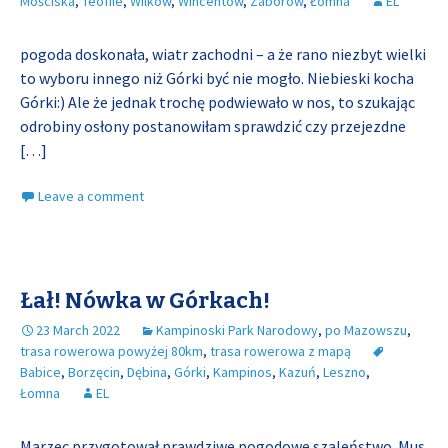
Mościska
,
Teofile
,
Wilków
,
Wincentów
,
Zaborów
,
Łomna
EL
pogoda doskonała, wiatr zachodni – a że rano niezbyt wielki
to wyboru innego niż Górki być nie mogło. Niebieski kocha
Górki:) Ale że jednak trochę podwiewało w nos, to szukając
odrobiny osłony postanowiłam sprawdzić czy przejezdne
[…]
Leave a comment
Łał! Nówka w Górkach!
23 March 2022
Kampinoski Park Narodowy
,
po Mazowszu
,
trasa rowerowa powyżej 80km
,
trasa rowerowa z mapą
Babice
,
Borzęcin
,
Dębina
,
Górki
,
Kampinos
,
Kazuń
,
Leszno
,
Łomna
EL
Marzec przygotował prawdziwe pogodowe szaleństwo. Mus