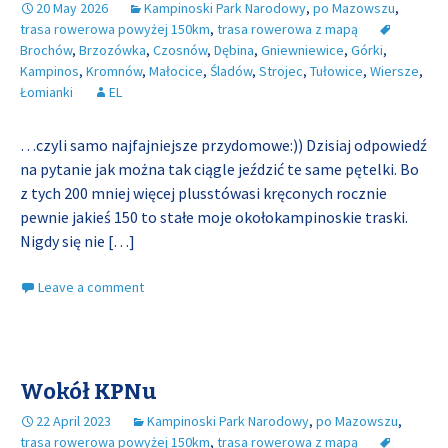
20 May 2026
Kampinoski Park Narodowy
,
po Mazowszu
,
trasa rowerowa powyżej 150km
,
trasa rowerowa z mapą
Brochów
,
Brzozówka
,
Czosnów
,
Dębina
,
Gniewniewice
,
Górki
,
Kampinos
,
Kromnów
,
Małocice
,
Śladów
,
Strojec
,
Tułowice
,
Wiersze
,
Łomianki
EL
…czyli samo najfajniejsze przydomowe:)) Dzisiaj odpowiedź
na pytanie jak można tak ciągle jeździć te same pętelki. Bo
z tych 200 mniej więcej plusstówasi kręconych rocznie
pewnie jakieś 150 to stałe moje okołokampinoskie traski.
Nigdy się nie
[…]
Leave a comment
Wokół KPNu
22 April 2023
Kampinoski Park Narodowy
,
po Mazowszu
,
trasa rowerowa powyżej 150km
,
trasa rowerowa z mapą