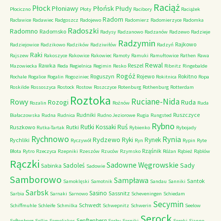
Raciąż
Płock
Płońsk
Płoniawy
Płudy
Płociczno
Płoty
Racibory
Raciążek
Radom
Racławice
Radawiec
Radgoszcz
Radojewo
Radomierz
Radomierzyce
Radomka
Radoszki
Radomno
Radomsko
Radysy
Radzanowo
Radzanów
Radzewo
Radzieje
Radzymin
Rajkowo
Radziejowice
Radzikowo
Radzików
Radziwiłów
Radzyń
Raki
Rajszew
Rakoszyce
Rakowice
Rakowiec
Ramoty
Ramuki
Ramułtowice
Rathen
Rawa
Rewal
Rawka
Reszel
Mazowiecka
Reda
Regielnica
Regimin
Resko
Ribnitz
Ringebalde
Rogóż
Roguszyn
Rojewo
Rokitno
Rochale
Rogalice
Rogalin
Rogoziniec
Rokitnica
Ropa
Roskilde
Rossoszyca
Rostock
Rostow
Roszczyce
Rotenburg
Rothenburg
Rotterdam
Roztoka
Ruciane-Nida
Rowy
Rozogi
Ruda
Rozalin
Rożnów
Ruda
Rudniki
Ruszczyce
Białaczowska
Rudna
Rudnica
Rudno Jeziorowe
Rugia
Rungsted
Rybno
Ruś
Rutki Kossaki
Ruszkowo
Rutki
Rutka-Tartak
Rybienko
Rybojady
Rychnowo
Rynia
Rydzewo
Ryki
Rynek
Rychliki
Ryczywół
Ryn
Rypin
Ryte
Rząśnik
Błota
Rytro
Rzeczyca
Rzepniki
Rzeszów
Rzuców
Rzymsko
Różan
Rąbież
Rąblów
Rączki
Sadowne Węgrowskie
Sady
Sadoleś
Sabinka
Sadowie
Samborowo
Sampława
Santok
Samoklęski
Samotnik
Sandau
Sanniki
Sarbsk
Sasino
Sassnitz
Sarbia
Sarnaki
Sarnowo
Scheveningen
Schiedam
Secymin
Schwedt
Schiffmuhle
Schleife
Schmilka
Schwepnitz
Schwerin
Seelow
Serock
Senftenberg
Seftenberg
Sellin
Semeliskes
Serby
Serniki
Seroki
Sianno