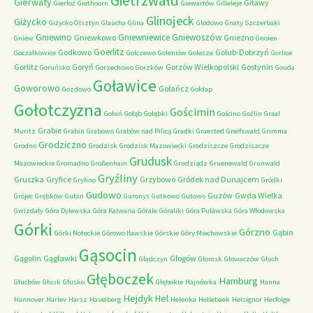
Gietrzwałd
Gierwaty
Giławy
Gierłoż
Giethoorn
Giewartów
Gilleleje
Glinojeck
Giżycko
Giżycko Olsztyn
Glaucha
Glina
Glodowo
Gnaty Szczerbaki
Gniewino
Gniewniewice
Gniewoszów
Gniewkowo
Gniezno
Gniew
Gnoien
Goerlitz
Godkowo
Golub-Dobrzyń
Goczałkowice
Golczewo
Goleniów
Golesze
Gorlice
Gorlitz
Goryń
Gorzów Wielkopolski
Gostynin
Goruńsko
Gorzechowo
Gorzków
Gouda
Goławice
Goworowo
Gołańcz
Gozdowo
Gołdap
Gołotczyzna
Gościmin
Gołuń
Gołąb
Gołąbki
Gościno
Goźlin
Graal
Grabie
Muritz
Grabin
Grabowo
Grabów nad Pilicą
Gradki
Graested
Greifswald
Grimma
Grodziczno
Grodno
Grodzisk
Grodzisk Mazowiecki
Grodziszcze
Grodziszcze
Grudusk
Mazowieckie
Gromadno
Großenhain
Grudziądz
Gruenewald
Grunwald
Gryźliny
Gruszka
Gryfice
Grzybowo
Gródek nad Dunajcem
Gryfino
Gródki
Gudowo
Guzów
Gwda Wielka
Grójec
Grębków
Gubin
Guronys
Gutkowo
Gutowo
Gwizdały
Góra Dylewska
Góra Kalwaria
Górale
Góraliki
Góra Puławska
Góra Włodowska
Górki
Górzno
Gąbin
Górki Noteckie
Górowo Iławskie
Górskie
Góry Miechowskie
Gąsocin
Gągolin
Gągławki
Głogów
Gładczyn
Głomsk
Głowaczów
Głuch
Głęboczek
Hamburg
Głuchów
Głusk
Głusko
Głębokie
Hajnówka
Hanna
Hejdyk
Hel
Hannover
Harlev
Harsz
Havelberg
Helenka
Hellebaek
Helsignor
Herfolge