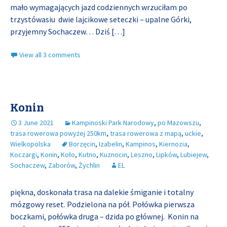
mało wymagających jazd codziennych wrzuciłam po
trzystówasiu dwie lajcikowe seteczki – upalne Górki,
przyjemny Sochaczew… Dziś
[…]
View all 3 comments
Konin
3 June 2021
Kampinoski Park Narodowy
,
po Mazowszu
,
trasa rowerowa powyżej 250km
,
trasa rowerowa z mapą
,
uckie
,
Wielkopolska
Borzęcin
,
Izabelin
,
Kampinos
,
Kiernozia
,
Koczargi
,
Konin
,
Koło
,
Kutno
,
Kuznocin
,
Leszno
,
Lipków
,
Lubiejew
,
Sochaczew
,
Zaborów
,
Żychlin
EL
piękna, doskonała trasa na dalekie śmiganie i totalny
mózgowy reset. Podzielona na pół. Połówka pierwsza
boczkami, połówka druga – dzida po głównej. Konin na