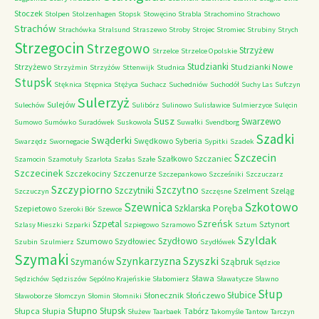
Stoczek
Stolpen
Stolzenhagen
Stopsk
Stowęcino
Strabla
Strachomino
Strachowo
Strachów
Strachówka
Stralsund
Straszewo
Stroby
Strojec
Stromiec
Strubiny
Strych
Strzegocin
Strzegowo
Strzyżew
Strzelce
Strzelce Opolskie
Studzianki
Strzyżewo
Studzianki Nowe
Strzyżmin
Strzyżów
Sttenwijk
Studnica
Stupsk
Stęknica
Stępnica
Stężyca
Suchacz
Suchedniów
Suchodół
Suchy Las
Sufczyn
Sulerzyż
Sulejów
Sulechów
Sulibórz
Sulinowo
Sulisławice
Sulmierzyce
Sulęcin
Susz
Swarzewo
Sumowo
Sumówko
Suradówek
Suskowola
Suwałki
Svendborg
Szadki
Swąderki
Swędkowo
Syberia
Swarzędz
Swornegacie
Sypitki
Szadek
Szczecin
Szałkowo
Szczaniec
Szamocin
Szamotuły
Szarlota
Szałas
Szałe
Szczecinek
Szczekociny
Szczenurze
Szczepankowo
Szcześniki
Szczuczarz
Szczypiorno
Szczytno
Szczytniki
Szelment
Szeląg
Szczuczyn
Szczęsne
Szkotowo
Szewnica
Szklarska Poręba
Szepietowo
Szeroki Bór
Szewce
Szreńsk
Szpetal
Sztynort
Szlasy Mieszki
Szparki
Szpiegowo
Szramowo
Sztum
Szyldak
Szydłowo
Szumowo
Szydłowiec
Szubin
Szulmierz
Szydłówek
Szymaki
Szyszki
Szynkarzyzna
Szymanów
Sząbruk
Sędzice
Sława
Sędzichów
Sędziszów
Sępólno Krajeńskie
Słabomierz
Sławatycze
Sławno
Słup
Słubice
Słonecznik
Słończewo
Sławoborze
Słomczyn
Słomin
Słomniki
Słupno
Słupsk
Słupca
Słupia
Tabórz
Służew
Taarbaek
Takomyśle
Tantow
Tarczyn