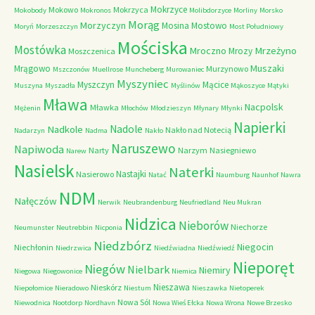
Mokrzyce
Mokowo
Mokrzyca
Mokobody
Mokronos
Molibdorzyce
Morliny
Morsko
Morąg
Morzyczyn
Mosina
Mostowo
Moryń
Morzeszczyn
Most Południowy
Mościska
Mostówka
Mrzeżyno
Mroczno
Mrozy
Moszczenica
Muszaki
Mrągowo
Murzynowo
Mszczonów
Muellrose
Muncheberg
Murowaniec
Myszyniec
Myszczyn
Mącice
Muszyna
Myszadła
Myślinów
Mąkoszyce
Mątyki
Mława
Nacpolsk
Mławka
Mężenin
Młochów
Młodzieszyn
Młynary
Młynki
Napierki
Nadkole
Nadole
Nakło nad Notecią
Nadarzyn
Nadma
Nakło
Naruszewo
Napiwoda
Narty
Narzym
Nasiegniewo
Narew
Nasielsk
Naterki
Nastajki
Nasierowo
Natać
Naumburg
Naunhof
Nawra
NDM
Nałęczów
Nerwik
Neubrandenburg
Neufriedland
Neu Mukran
Nidzica
Nieborów
Niechorze
Neumunster
Neutrebbin
Nicponia
Niedzbórz
Niegocin
Niechłonin
Niedrzwica
Niedźwiadna
Niedźwiedź
Nieporęt
Niegów
Nielbark
Niemiry
Niegowa
Niegowonice
Niemica
Nieszawa
Nieskórz
Niepołomice
Nieradowo
Niestum
Nieszawka
Nietoperek
Nowa Sól
Niewodnica
Nootdorp
Nordhavn
Nowa Wieś Ełcka
Nowa Wrona
Nowe Brzesko