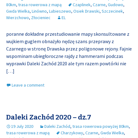
80km
,
trasa rowerowa z mapą
Czaplinek
,
Czarne
,
Gudowo
,
Gwda Wielka
,
Linówno
,
Lubieszewo
,
Osiek Drawski
,
Szczecinek
,
Wierzchowo
,
Złocieniec
EL
poranne dokładne przestudiowanie mapy skonsultowane z
wujkiem guglem obnażyło nędzę szans przeprawy z
Czarnego w stronę Drawska przez poligonowe rejony. Fajnie
wspominam ubiegłoroczne rajdy z hammerami podczas
wyprawki Daleki Zachód 2020 ale tym razem powtórki nie
[…]
Leave a comment
Daleki Zachód 2020 – dz.7
19 July 2020
Daleki Zachód
,
trasa rowerowa powyżej 80km
,
trasa rowerowa z mapą
Charzykowy
,
Czarne
,
Gwda Wielka
,