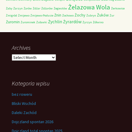
Żelazowa Wola
Żaby
Żarzyn
Żarów
Żdżar
Żdżarów
Żegiestów
Żerkowice
Żochy
Żuków
Żnin
Żmigród
Żmijewo
Żmijewo-Podusie
Żochowo
Żubryn
Żur
Żychlin
Żyrardów
Żuromin
Żurominek
Żuławki
Żyrzyn
Żółwino
Archives
Archives
Kategoria wpisu
bez roweru
Bliski Wschód
Daleki Zachód
Dojczland spontan 2026
Dojczland total spontan 2025