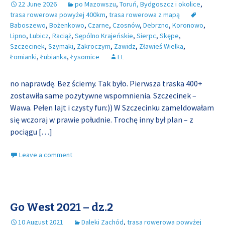
22 June 2026
po Mazowszu
,
Toruń, Bydgoszcz i okolice
,
trasa rowerowa powyżej 400km
,
trasa rowerowa z mapą
Baboszewo
,
Bożenkowo
,
Czarne
,
Czosnów
,
Debrzno
,
Koronowo
,
Lipno
,
Lubicz
,
Raciąż
,
Sępólno Krajeńskie
,
Sierpc
,
Skępe
,
Szczecinek
,
Szymaki
,
Zakroczym
,
Zawidz
,
Zławieś Wielka
,
Łomianki
,
Łubianka
,
Łysomice
EL
no naprawdę. Bez ściemy. Tak było. Pierwsza traska 400+
zostawiła same pozytywne wspomnienia. Szczecinek –
Wawa. Pełen lajt i czysty fun:)) W Szczecinku zameldowałam
się wczoraj w prawie południe. Trochę inny był plan – z
pociągu
[…]
Leave a comment
Go West 2021 – dz.2
10 August 2021
Daleki Zachód
,
trasa rowerowa powyżej