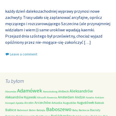
każdy dzień dalekozachodniej wyprawy przynosi nowe
zachwyty. Trasy udało się zaplanować arcyfajne, oprócz
męczącego i rozczarowującego Szczecina (ale przynajmniej
widziałam i wiem:)) same urokliwe wpadają kaemki.
Przejazd dnia szóstego był prześwietny, chociaż wyjazd
opóźniony przez nie-mogące-się-zakończyć
[…]
Leave a comment
Tu byłam
Adamówek
Aleksandrów
Ahlbeck
Abramów
Aeroskobing
Andzin
Aleksandrów Kujawski
Amsterdam
Altranft
Alwernia
Anielin
Anklam
Arciechów
Augustówek
Arcelin
Arkadia
Augustów
Babiak
Annopol
Apolda
Baboszewo
Babice
Baciuty
Babimost
Babin
Babięta
Baby
Bachorze
Bad Schandau