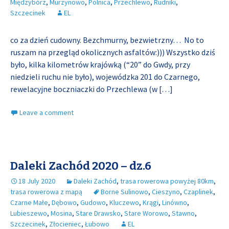
Międzybórz
,
Murzynowo
,
Polnica
,
Przechlewo
,
Rudniki
,
Szczecinek
EL
co za dzień cudowny. Bezchmurny, bezwietrzny… No to
ruszam na przegląd okolicznych asfaltów:))) Wszystko dziś
było, kilka kilometrów krajówką (“20” do Gwdy, przy
niedzieli ruchu nie było), wojewódzka 201 do Czarnego,
rewelacyjne boczniaczki do Przechlewa (w
[…]
Leave a comment
Daleki Zachód 2020 – dz.6
18 July 2020
Daleki Zachód
,
trasa rowerowa powyżej 80km
,
trasa rowerowa z mapą
Borne Sulinowo
,
Cieszyno
,
Czaplinek
,
Czarne Małe
,
Dębowo
,
Gudowo
,
Kluczewo
,
Krągi
,
Linówno
,
Lubieszewo
,
Mosina
,
Stare Drawsko
,
Stare Worowo
,
Stawno
,
Szczecinek
,
Złocieniec
,
Łubowo
EL