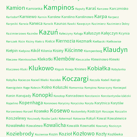
Kampinos
Kamion
Karaś
Kamionka
Karczmisko
Kaputy
Karczew
Karpa
Karniewo
Karolew
Karolino
Karolinowo
Karlsdorf
Karnin
Karpacz
Karwica
Kaunas
Karpniki
Karwia
Karwik
Kawki
Kawęczyn
Kazimierz
Kazimierz Dolny
Kazuń
Kałuszyn
Kałęczyn
Kcynia
Kazimierzowo
Kaznów
Kałeczyny
Kaługa
Kiernozia
Kiezmark
Kielce
Kerszek
Kicin
Kiciny
Kiekrz
Kiełbaski
Kiełkowice
Klaudyn
Kiścinne
Kikół
Kisiny
Kiełpin
Kilonia
Kiełpino
Klampenborg
Klembów
Klekotki
Klewinowo
Klewki
Kleczew
Kleinkoschen
Kleszczów
Klukowo
Kobiałka
Kniewo
Kluczewo
Kluki
Klępsk
Knieja
Kobylanka
Koczargi
Kobyłka
Kociesze
Kocień Wielki
Kociołek
Koczała
Kodeń
Kodrąb
Kolno
Koluszki
Koenigstein
Koge
Kolesin
Komornica
Kompina
Konarzyny
Koniecpol
Konopki
Konin
Konojady
Konradowo
Konotop
Konstancin
Konstantynów Łódzki
Kopenhaga
Korytnica
Korytów
Kopalino
Koronowo
Koryciny
Koryciska
Koryta
Kosewo
Kosewko
Kostrzyn
Korzeniewo
Korzeń
Kostomłoty
Koszajec
Koszalin
Koszelewy
Kotuń
Kowal
Kowalewice
Koszwały
Kosów Lacki
Kotermań
Kotowice
Kowalicha
Kowalewko
Kowalewo
Kowalik
Kownatki
Kownaty
Koziczyn
Kozłowo
Koziebrody
Kozioł
Kozły
Kozin
Kozłówka
Kozienice