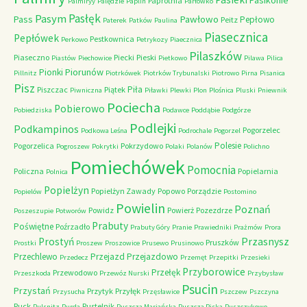
Pasikonie
Paprotnia
Palmiryy
Palędzie
Paplin
Parłówko
Pasłęk
Pasym
Pawłowo
Pass
Pepłowo
Peitz
Paterek
Patków
Paulina
Piasecznica
Pepłówek
Pestkownica
Perkowo
Petrykozy
Piaecznica
Pilaszków
Piaseczno
Piecki
Pieski
Piastów
Piechowice
Pietkowo
Pilawa
Pilica
Piorunów
Pionki
Pillnitz
Piotrkówek
Piotrków Trybunalski
Piotrowo
Pirna
Pisanica
Pisz
Piła
Piszczac
Piątek
Piwniczna
Piławki
Plewki
Plon
Plośnica
Pluski
Pniewnik
Pociecha
Pobierowo
Pobiedziska
Podawce
Poddąbie
Podgórze
Podlejki
Podkampinos
Pogorzelec
Podkowa Leśna
Podrochale
Pogorzel
Polesie
Pogorzelica
Pokrzydowo
Pogroszew
Pokrytki
Polaki
Polanów
Polichno
Pomiechówek
Pomocnia
Policzna
Popielarnia
Polnica
Popielżyn
Popielżyn Zawady
Popowo
Porządzie
Popielów
Postomino
Powielin
Poznań
Powidz
Powierż
Pozezdrze
Poszeszupie
Potworów
Prabuty
Poświętne
Poźrzadło
Prabuty Góry
Pranie
Prawiedniki
Prażmów
Prora
Przasnysz
Prostyń
Pruszków
Prostki
Proszew
Proszowice
Prusewo
Prusinowo
Przechlewo
Przejazd
Przejazdowo
Przedecz
Przemęt
Przepitki
Przesieki
Przyborowice
Przełęk
Przewodowo
Przeszkoda
Przewóz Nurski
Przybysław
Psucin
Przystań
Przytyk
Przyłęk
Przysucha
Przęsławice
Pszczew
Pszczyna
Puck
Pustelnik
Pulsnitz
Purda
Puszcza Mariańska
Puszcza Piska
Puszczykowo