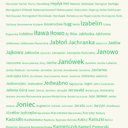
Hejdyk
Hel
Hannover
Harlev
Harsz
Havelberg
Helenka
Hellebaek
Helsignor
Herfolge
Heringsdorf
Hillerod
Hohenreichendorf
Hohensaaten
Hohnstein
Hojerup
Holte
Holthusen
Holzhausen
Horingsdorf
Hormówek
Hornbaek
Horodyszcze
Hoyerswerda
Humięcino
Huta
Izabelin
Isąg
Inowrocław
Iwno
Szklana
Ibramowice
Idzbark
Izbica
Iława
Iłowo
Iłów
Jabłonka
Izdebno
Jabłonna
Iły
Kujawska
Jabłoń
Jachranka
Jadów
Jabłonowo
Jabłonowo Pomorskie
Jadwisin
Janowo
Jajkowo
Jaktorów
Janowiec
Janowiec Kościelny
Jamniki
Janówek
Janów
Januszew
Januszewice
Jany
Janówko
Janów Lubelski
Jastarnia
Janów Podlaski
Jarmatów
Jarnatów
Jarnice
Jarosławiec
Jasionna
Jastrzębia Góra
Jedlanka
Jaszkowo
Jawiszowice
Jawor
Jaworze
Jedliński
Jedwabno
Jednorożec
Jedwabne
Jeglin
Jeglijowiec
Jelcz-Laskowice
Jerzwałd
Jelenia Góra
Jeziorany
Jeleń
Jemna
Jerichov
Jerwałd
Jezierzyce
Jeżewo
Jeże
Jezioro
Jezioro Rożnowskie
jezioro Wulpińskie
Jeziorszczyzna
Jeżów
Joniec
Jurzyn
Jurata
Jugowice
Jonava
Julinek
Juliszew
Jurki
Józefkowo
Józefów
Jędrzejów
Kaczorowo
Kaczory
Kaczkowo
Kaczorowy
Kadyny
Kadzidło
Kaliszki
Kalisz
Kadłubówka
Kajetany
Kajkowo
Kalisko
Kalisz
Kamieńczyk
Kamień Pomorski
Pomorski
Kalvarija
Kamienna Knieja