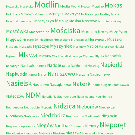
Modlin
Mokas
Modła
Mogilno
Moczyska
Moczysko
Modłki
Moeser
Mokrzyce
Mokowo
Mokrzyca
Mokobody
Mokronos
Molibdorzyce
Morliny
Morsko
Morąg
Morzyczyn
Mosina
Mostowo
Moryń
Morzeszczyn
Most Południowy
Mościska
Mostówka
Mrzeżyno
Mroczno
Mrozy
Moszczenica
Muszaki
Mrągowo
Murzynowo
Mszczonów
Muellrose
Muncheberg
Murowaniec
Myszyniec
Myszczyn
Mącice
Muszyna
Myszadła
Myślinów
Mąkoszyce
Mątyki
Mława
Nacpolsk
Mławka
Mężenin
Młochów
Młodzieszyn
Młynary
Młynki
Napierki
Nadkole
Nadole
Nakło nad Notecią
Nadarzyn
Nadma
Nakło
Naruszewo
Napiwoda
Narty
Narzym
Nasiegniewo
Narew
Nasielsk
Naterki
Nastajki
Nasierowo
Natać
Naumburg
Naunhof
Nawra
NDM
Nałęczów
Nerwik
Neubrandenburg
Neufriedland
Neu Mukran
Nidzica
Nieborów
Niechorze
Neumunster
Neutrebbin
Nicponia
Niedzbórz
Niegocin
Niechłonin
Niedrzwica
Niedźwiadna
Niedźwiedź
Nieporęt
Niegów
Nielbark
Niemiry
Niegowa
Niegowonice
Niemica
Nieszawa
Nieskórz
Niepołomice
Nieradowo
Niestum
Nieszawka
Nietoperek