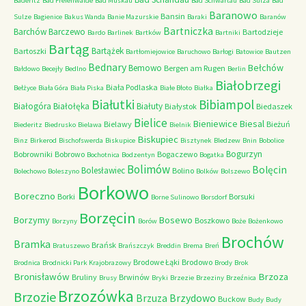
Baderitz
Bad Freienwalde
Bad Muskau
Bad Schwartau
Bad Sulza
Bad
Baranowo
Bansin
Sulze
Bagienice
Bakus Wanda
Banie Mazurskie
Baraki
Baranów
Bartniczka
Barchów
Barczewo
Bartodzieje
Bardo
Barlinek
Bartków
Bartniki
Bartąg
Bartążek
Bartoszki
Bartłomiejowice
Baruchowo
Barłogi
Batowice
Bautzen
Bednary
Bełchów
Bemowo
Bergen am Rugen
Bałdowo
Becejły
Bedlno
Berlin
Białobrzegi
Biała Podlaska
Bełżyce
Biała Góra
Biała Piska
Białe Błoto
Białka
Białutki
Bibiampol
Białogóra
Białołęka
Białuty
Białystok
Biedaszek
Bielice
Bieniewice
Biesal
Bielawy
Bieżuń
Biederitz
Biedrusko
Bielawa
Bielnik
Biskupiec
Binz
Birkerod
Bischofswerda
Biskupice
Bisztynek
Bledzew
Bnin
Bobolice
Bogurzyn
Bobrowniki
Bobrowo
Bogaczewo
Bochotnica
Bodzentyn
Bogatka
Bolimów
Bolęcin
Bolesławiec
Bolino
Bolechowo
Boleszyno
Bolków
Bolszewo
Borkowo
Boreczno
Borki
Borsuki
Borne Sulinowo
Borsdorf
Borzęcin
Borzymy
Bosewo
Boszkowo
Borzyny
Borów
Boże
Bożenkowo
Brochów
Bramka
Brańsk
Bratuszewo
Brańszczyk
Breddin
Brema
Breń
Brodowe Łąki
Brodowo
Brodnica
Brodnicki Park Krajobrazowy
Brody
Brok
Bronisławów
Brzoza
Bruliny
Brwinów
Brusy
Bryki
Brzezie
Brzeziny
Brzeźnica
Brzozówka
Brzozie
Brzydowo
Brzuza
Buckow
Budy
Budy