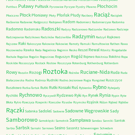
Puławy
Pułtusk
Płochocin
Puttbus
Pyrzowice
Pyrzyce
Pyzdry
Pławno
Raciąż
Płock
Płońsk
Płoniawy
Płudy
Płociczno
Płoty
Racibory
Raciążek
Radom
Racławice
Radawiec
Radgoszcz
Radojewo
Radomierz
Radomierzyce
Radomka
Radoszki
Radomno
Radomsko
Radysy
Radzanowo
Radzanów
Radzewo
Radzieje
Radzymin
Rajkowo
Radziejowice
Radzikowo
Radzików
Radziwiłów
Radzyń
Raki
Rajszew
Rakoszyce
Rakowice
Rakowiec
Ramoty
Ramuki
Ramułtowice
Rathen
Rawa
Rewal
Rawka
Reszel
Mazowiecka
Reda
Regielnica
Regimin
Resko
Ribnitz
Ringebalde
Rogóż
Roguszyn
Rojewo
Rokitno
Rochale
Rogalice
Rogalin
Rogoziniec
Rokitnica
Ropa
Roskilde
Rossoszyca
Rostock
Rostow
Roszczyce
Rotenburg
Rothenburg
Rotterdam
Roztoka
Ruciane-Nida
Rowy
Rozogi
Ruda
Rozalin
Rożnów
Ruda
Rudniki
Ruszczyce
Białaczowska
Rudna
Rudnica
Rudno Jeziorowe
Rugia
Rungsted
Rybno
Ruś
Rutki Kossaki
Ruszkowo
Rutki
Rutka-Tartak
Rybienko
Rybojady
Rychnowo
Rynia
Rydzewo
Ryki
Rynek
Rychliki
Ryczywół
Ryn
Rypin
Ryte
Rząśnik
Błota
Rytro
Rzeczyca
Rzepniki
Rzeszów
Rzuców
Rzymsko
Różan
Rąbież
Rąblów
Rączki
Sadowne Węgrowskie
Sady
Sadoleś
Sabinka
Sadowie
Samborowo
Sampława
Santok
Samoklęski
Samotnik
Sandau
Sanniki
Sarbsk
Sasino
Sassnitz
Sarbia
Sarnaki
Sarnowo
Scheveningen
Schiedam
Secymin