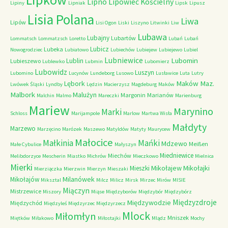
Lipno
Lipowiec Kościelny
Lipiny
Lipniak
Lipsk
Lipusz
Lisia Polana
Liwa
Lipów
Lisi Ogon
Liski
Liszyno
Litwinki
Liw
Lubawa
Lubajny
Lubartów
Lommatsch
Lommatzsch
Loretto
Lubań
Lubań
Lubicz
Lubeka
Nowogrodziec
Lubiatowo
Lubiechów
Lubiejew
Lubiejewo
Lubiel
Lubniewice
Lubomin
Lublin
Lubieszewo
Lublewko
Lubmin
Lubomierz
Lubowidz
Luszyn
Lubomino
Lucynów
Lundeborg
Lusowo
Lusławice
Luta
Lutry
Maków Maz.
Lębork
Lwówek Śląski
Lyndby
Lędzin
Macierzysz
Magdeburg
Maków
Malbork
Malużyn
Margonin
Marianów
Malchin
Malmo
Mareczki
Marienburg
Mariew
Marynino
Marki
Schloss
Marijampole
Marlow
Martwa Wisła
Małdyty
Marzewo
Marzęcino
Marózek
Maszewo
Matyldów
Matyty
Maurycew
Małocice
Małkinia
Mańki
Mdzewo
Meißen
Małe Cybulice
Małyszyn
Miedniewice
Miechów
Melibdorzyce
Mescherin
Miastko
Michrów
Mieczkowo
Mielnica
Mierki
Mikołajew
Mikołajki
Mieszki
Mierziączka
Mierzwin
Mierzyn
Mieszaki
Milanówek
Mikołajów
Miksztal
Milcz
Milicz
Mirsk
Mirzec
Mirów
MISIE
Miączyn
Mistrzewice
Miszory
Miąse
Międzyborów
Międzybór
Międzybórz
Międzyzdroje
Międzywodzie
Międzychód
Międzyleś
Międzyrzec
Międzyrzecz
Mlock
Miłomłyn
Mniszek
Miętków
Miłakowo
Miłostajki
Mlądz
Mochy