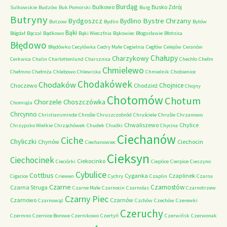
Burdąg
Bulkowo
Busko Zdrój
Sulkowskie
Budzów
Buk Pomorski
Burg
Butryny
Bystre Chrzany
Bydgoszcz
Bydlino
Butzow
Bydlin
Bytów
Bąki
Bógdał
Bączal
Bądkowo
Bąki Wieczfnia
Bąkowiec
Błogosławie
Błotnica
Błędowo
Błędówko
Cecylówka
Cedry Małe
Cegielnia
Cegłów
Celejów
Ceranów
Chałupy
Charzykowy
Cerkwica
Chalin
Charlottenlund
Charsznica
Chechło
Chełm
Chmielewo
Chełmno
Chełmża
Chlebowo
Chlewiska
Chmielnik
Chobienice
Chodakówek
Chodaków
Chojnice
Choczewo
Chodzież
Chojny
Chotomów
Chotum
Chorzele
Choszczówka
Chomiąża
Chrcynno
Christiansminde
Chrośle
Chruszczobród
Chruściele
Chruśle
Chrzanowo
Chwaliszewo
Chylice
Chrzypsko Wielkie
Chrząchówek
Chudek
Chudki
Chycina
Ciechanów
Ciche
Chyliczki
Chynów
Ciechocin
Ciechanowiec
Cieksyn
Ciechocinek
Ciekocinko
Cieciórki
Cieplice
Cierpice
Cieszyno
Cybulice
Cottbus
Cyganka
Czaplinek
Cigacice
Criewen
Cychry
Czaplin
Czarna
Czarne
Czarnostów
Czarna Struga
Czarne Małe
Czarnocin
Czarnolas
Czarnotrzew
Czarny Piec
Czarnowo
Czarnów
Czarnowąż
Czchów
Czechów
Czerewki
Czeruchy
Czermno
Czernice Borowe
Czernikowo
Czertyń
Czerwińsk
Czerwonak