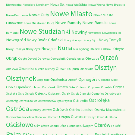
Nowa Sól
Niewodnica
Nootdorp
Nordhavn
Nowa Wieś Ełcka
Nowa Wrona
Nowe Brzesko
Nowe Miasto
Nowe Guty
Nowe Miasto
Nowe Duninowo
Nowe Ramoty
Nowe Ramuki
Lubawskie
Nowe Miasto nad Pilicą
Nowe
Nowe Studzianki
Nowiny
Rumunki
Nowogard
Nowogrodziec
Nowogród
Nowy Dwór Gdański
Nowy Tomyśl
Nowy Korczyn
Nowy Sącz
Nuna
Nowęcin
Obryte
Nowy Troszyn
Nowy Zyck
Nur
Nyborg
Obierwia
Obroki
Ojrzeń
Obrąb
Ojerzyce
Ocięte
Ocypel
Odrowąż
Ogorzelnik
Ogrodzieniec
Olsztyn
Okuninka
Oleszno
Okalewo
Olecko
Olendy
Olpuch
Olszewka
Olsztynek
Opinogóra
Opalenica
Olędzkie
Opaleń
Opoczno
Opoki
Orneta
Orzysz
Opole
Oporów
Orchowo
Orchówek
Ortel
Ortrand
Oryszew
Orzełek
Osiecko
Osiek
Oschatz
Osie
Osieck
Osieczek
Osiek Drawski
Osmolice
Osnabrueck
Ostrołęka
Ostrowite
Ostroróg
Ostroszowice
Ostrowiec Świętokrzyski
Ostróda
Ostrówek
Ostrów Lubelski
Ostrów Mazowiecka
Ostródy
Ostrów
Otwock
Otręba
Ostrów Wielkopolski
Osówka
Otorowo
Otłoczyn
Owińsk
Ołuda
Ościsłowo
Ożarów
Ośmiałowo
Ośniki
Ośno Lubuskie
Oświęcim
Pakość
Palmiry
Pasieki