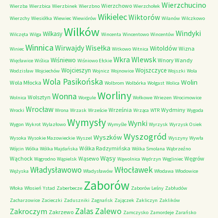
Wierzchucino
Wierzchowo
Wierzba
Wierzbica
Wierzbinek
Wierzbno
Wierzchołek
Wikielec
Wiktorów
Wierzchy
Wiesiółka
Wiewiec
Wiewiórów
Wilanów
Wilczkowo
Wilków
Windyki
Wilkasy
Wilczęta
Wilga
Wincenta
Wincentowo
Wincentów
Winnica
Wirwajdy
Wisełka
Witoldów
Wizna
Winiec
Witkowo
Witnica
Wkra
Wlewsk
Wiśniewo
Wnory Wandy
Więcławice
Wiślica
Wiśniowo Ełckie
Wojcieszyn
Wojszczyce
Wodzisław
Wojciechów
Wojnicz
Wojnowice
Wojszki
Wola
Wola Pasikońska
Wolin
Wola Młocka
Wolbrom
Wolbórka
Wolgast
Wolica
Worliny
Wonna
Wolsztyn
Wolnica
Worgule
Wołkowe
Wriezen
Wrocimowice
Wrocław
Września
Wydminy
Wrocki
Wrona
Wrzask
Wrzeście
Wrząca
WTR
Wygoda
Wymysły
Wynki
Wygon
Wykrot
Wylazłowo
Wymyśle
Wyrzysk
Wyrzysk Osiek
Wyszogród
Wyszków
Wysoka
Wysokie Mazowieckie
Wyszel
Wyszyny
Wywła
Wólka Radzymińska
Wójcin
Wólka
Wólka Majdańska
Wólka Smolana
Wąbrzeźno
Wąsy
Wąchock
Wąsewo
Węgrów
Wągrodno
Wąpielsk
Wąwolnica
Wędrzyn
Węgliniec
Władysławowo
Włocławek
Wężyska
Władysławów
Włodawa
Włodowice
Zaborów
Włoka
Włosień
Ystad
Zaberbecze
Zaborów Leśny
Zabłudów
Zacharzowice
Zacieczki
Zaduszniki
Zagnańsk
Zajączek
Zakliczyn
Zaklików
Zalas
Zalewo
Zakroczym
Zakrzewo
Zamczysko
Zamordeje
Zarańsko