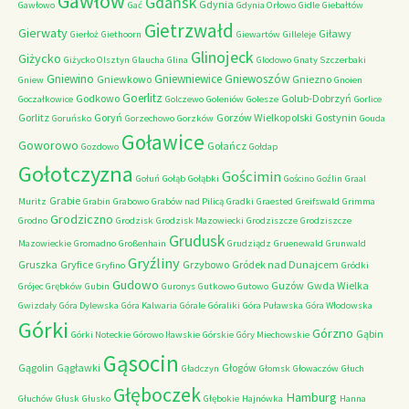
Gawłów
Gdańsk
Gdynia
Gawłowo
Gać
Gdynia Orłowo
Gidle
Giebałtów
Gietrzwałd
Gierwaty
Giławy
Gierłoż
Giethoorn
Giewartów
Gilleleje
Glinojeck
Giżycko
Giżycko Olsztyn
Glaucha
Glina
Glodowo
Gnaty Szczerbaki
Gniewino
Gniewniewice
Gniewoszów
Gniewkowo
Gniezno
Gniew
Gnoien
Goerlitz
Godkowo
Golub-Dobrzyń
Goczałkowice
Golczewo
Goleniów
Golesze
Gorlice
Gorlitz
Goryń
Gorzów Wielkopolski
Gostynin
Goruńsko
Gorzechowo
Gorzków
Gouda
Goławice
Goworowo
Gołańcz
Gozdowo
Gołdap
Gołotczyzna
Gościmin
Gołuń
Gołąb
Gołąbki
Gościno
Goźlin
Graal
Grabie
Muritz
Grabin
Grabowo
Grabów nad Pilicą
Gradki
Graested
Greifswald
Grimma
Grodziczno
Grodno
Grodzisk
Grodzisk Mazowiecki
Grodziszcze
Grodziszcze
Grudusk
Mazowieckie
Gromadno
Großenhain
Grudziądz
Gruenewald
Grunwald
Gryźliny
Gruszka
Gryfice
Grzybowo
Gródek nad Dunajcem
Gryfino
Gródki
Gudowo
Guzów
Gwda Wielka
Grójec
Grębków
Gubin
Guronys
Gutkowo
Gutowo
Gwizdały
Góra Dylewska
Góra Kalwaria
Górale
Góraliki
Góra Puławska
Góra Włodowska
Górki
Górzno
Gąbin
Górki Noteckie
Górowo Iławskie
Górskie
Góry Miechowskie
Gąsocin
Gągolin
Gągławki
Głogów
Gładczyn
Głomsk
Głowaczów
Głuch
Głęboczek
Hamburg
Głuchów
Głusk
Głusko
Głębokie
Hajnówka
Hanna