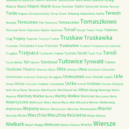
Sławoborze
Słomczyn
Słomin
Słomniki
Słupno
Słupsk
Słupca
Słupia
Tabórz
Służew
Taarbaek
Takomyśle
Tantow
Tarczyn
Teresin
Tarda
Targowo
Tarnowskie Góry
Tarup
Tczew
Telleborg
Teodorówka
Teofile
Tomaszkowo
Tereszewo
Tomaszewo
Terespol
Tleń
Tomaryny
Toruń
Treblinka
Tomczyce
Tomki
Topczewo
Topolin
Toporowo
Toszek
Trakai
Trawy
Truskaw
Truskawka
Trojany
Trląg
Trojanów
Troszyn
Trudna
Trzebiatów
Trzcianka
Trzciniec
Truskolas
Trzciel
Trzebuń
Trzemeszno Lubuskie
Trzęsacz
Turośl
Tuczki
Tuchola
Trzygłów
Trzścianka
Trębice
Tujsk
Tum
Tułowice
Tynwałd
Tuł
Tułodziad
Tyłowo
Turza Wielka
Tuławki
Ukta
Tłuchowo
Tłuszcz
Ulinia
Uchacze
Udryn
Ulikowo
Ulrichorst
Umiastów
Urle
Unieszewo
Uniechowo
Uniszki
Unierzyż
Unierzyż Strzegowo
Unin
Upałty
Ustka
Ursus
Uzdowo
Urowo
Urszulin
Usedom
Ustanówek
Ustroń
Uznam
Uścięcice
Vilnius
Vallo
Varso Tower
Veivieriai
Velo Krynica
Velo Poprad
Ves
Wadąg
Walidrogi
Walim
Warka
Warlity Wielkie
Warchały
Warmiak
Wapnica
Warlity
Warszawa
Warta
Wawrzyszew
Wałbrzych
Wałcz
Ważne Młyny
Wda
Wdzydze
Weimar
Weißenberg
Wejsuny
Wiartel
Wejherowo
Welzow
Wereszczyn
Weronika
Westerplatte
Wieczfnia Kościelna
Wieczfnia
Wicko
Wichulec
Wiejce
Wiejsce
Wiersze
Wielbark
Wieliszew
Wieniec
Wieleń
Wielgie
Wielka Piaśnica