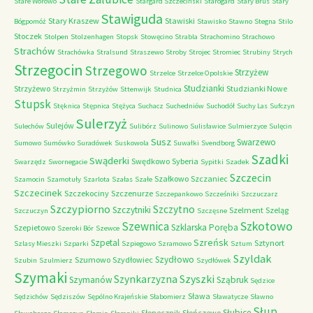
Stare Worowo
Stargard Szczeciński
Starogard
Stary Brus
Stary
Stawiguda
Stary Kraszew
Stawiski
Bógpomóż
Stawisko
Stawno
Stegna
Stilo
Stoczek
Stolpen
Stolzenhagen
Stopsk
Stowęcino
Strabla
Strachomino
Strachowo
Strachów
Strachówka
Stralsund
Straszewo
Stroby
Strojec
Stromiec
Strubiny
Strych
Strzegocin
Strzegowo
Strzyżew
Strzelce
Strzelce Opolskie
Studzianki
Strzyżewo
Studzianki Nowe
Strzyżmin
Strzyżów
Sttenwijk
Studnica
Stupsk
Stęknica
Stępnica
Stężyca
Suchacz
Suchedniów
Suchodół
Suchy Las
Sufczyn
Sulerzyż
Sulejów
Sulechów
Sulibórz
Sulinowo
Sulisławice
Sulmierzyce
Sulęcin
Susz
Swarzewo
Sumowo
Sumówko
Suradówek
Suskowola
Suwałki
Svendborg
Szadki
Swąderki
Swędkowo
Syberia
Swarzędz
Swornegacie
Sypitki
Szadek
Szczecin
Szałkowo
Szczaniec
Szamocin
Szamotuły
Szarlota
Szałas
Szałe
Szczecinek
Szczekociny
Szczenurze
Szczepankowo
Szcześniki
Szczuczarz
Szczypiorno
Szczytno
Szczytniki
Szelment
Szeląg
Szczuczyn
Szczęsne
Szkotowo
Szewnica
Szklarska Poręba
Szepietowo
Szeroki Bór
Szewce
Szreńsk
Szpetal
Sztynort
Szlasy Mieszki
Szparki
Szpiegowo
Szramowo
Sztum
Szyldak
Szydłowo
Szumowo
Szydłowiec
Szubin
Szulmierz
Szydłówek
Szymaki
Szyszki
Szynkarzyzna
Szymanów
Sząbruk
Sędzice
Sława
Sędzichów
Sędziszów
Sępólno Krajeńskie
Słabomierz
Sławatycze
Sławno
Słup
Słubice
Słonecznik
Słończewo