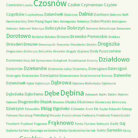
Czosnów
Czubin
Czymanowo
Czyżew
Czerwone
Czocha
Dalnia
Cząstków
Dalanówek
Daniłowo
Częstochowa
Daleszyce
Debrzno
Delft
Den Haag
Dobre Miasto
Dembskie Góry
Depot
Derc
Dobiegniew
Dobieżyn
Dobrojewo
Dobrzyń
Dobrzyków
Dobrylas
Dobrzeń
Dobrzyca
Doktorce
Dolna Grupa
Domaniew
Dorotowo
Drawsko Pomorskie
Drawno
Dosłońce
Dołubno
Drebkau
Drogiszka
Dresden
Dreszew
Drewniaczki
Drewnów
Drezdenko
Droblin
Dudy Puszczańskie
Drogoszewo
Drohiczyn
Droszków
Drwalew
Drygały
Drążewo
Działdowo
Duninowo
Duży Dół
Dymaczewo
Dzbądzek
Dziadkowice
Dziarny
Dziekanów
Dzierzgoń
Dziecinów
Dzierzgowo
Dziekanów Leśny
Dziemiany
Dziwnów
Dzierżążnia
Dzierzgów
Dzierżoniów
Dziewierzewo
Dziećmirowice
Dziunin
Dąbrowa
Dziwnówek
Dąbie
Dąbroszyn
Dąbrowa Białostocka
Dąbrowice
Dębina
Dębe
Dąbrówno
Dąbrówka
Dębionek
Dębki
Dęblin
Dębniki
Długosiodło
Dłużek
Dłużka
Dłużniewo
Dębowo
Dłużewo
Dźwierzuty
Dźwirzuty
Elbląg
Dźwirzyno
Elgnówko
Edwardów
Elżbietów
Erurt
Ełk Szyba
Fabianki
Faborgi
Flensburg
Falkowo
Flansburg
Florynki
Franciszkowo
Fredericia
Friedland
Friedrichstahl
Frąknowo
Gaj
Gady
Frombork
Frydland
Frygnowo
Funka
Fynshav
Gabrysin
Garwolin
Gartz
Gajówka
Garbów
Garczegorze
Gardna Wielka
Gardzienice
Garnek
Gassy