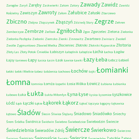
Zawady
Zawidz
Zaręby
Zarogów
Zaryń
Zaskwierki
Zatom
Zatory
Zawidz
Zawroty
Załubice
Zawiszyn
Załuski
Kościelny
Załom
Zbarzewo
Zegrze
Zbiczno
Zbąszyń
Zbójna
Zbąszynek
Zdziwój Stary
Zehren
Zgniłocha
Zembrze
Zgorzelec
Zielona
Zemborzyce
Zeńbok
Zgon
Zielonka
Zwartowo
Zielonka Pasłęcka
Zielonki
Ziemsko
Zienki
Zinnowitz
Zwiniarz
Zwoleń
Złotoria
Złocieniec
Złotniki
Zwolle
Zygmuntowo
Zławieś Wielka
Złotniki Kujawskie
Łacha
Łabiszyn
Łagów
Złoty Las
Złoty Potok
Ćmielów
Łabędnik
Łabędzie
Łachca
Łazy
Łeba
Łapy
Łajsy
Łask
Łebcz
Łebień
Łaniewo
Łasica
Łasin
Ławice
Ławki
Łomianki
Łochów
Łebki
Łebki Wielkie
Łobez
Łobżenica
Łochowo
Łojki
Łomna
Łowicz
Łomża
Łosia Wólka
Łomnica
Łopatki
Łubiana
Łubianka
Łukta
Łyna
Łyse
Łyszkowice
Łuka
Łubowo
Łukta Miłomłyn
Łysica
Łysomice
Łąkorz
Łąkorek
Łódź
Łączki
Łąck
Łąkie
Łąkoć
Łęczyca
Łęgajny
Łękawica
Śladów
Śniadowo
Śniadówko
Śniechy
Łętowo
Ślesin
Śliwice
Ślężany
Świdnica
Świebodzin
Świecie
Śrem
Śródka
Świdwin
Świebno
Świebodzice
Świercze
Świerkowo
Świedziebnia
Świeradów Zdrój
Świerzno
Świnoujście
Święcice
Świniary
Żabi Róg
Żabno
Świniarc
Świątki
Święciechów