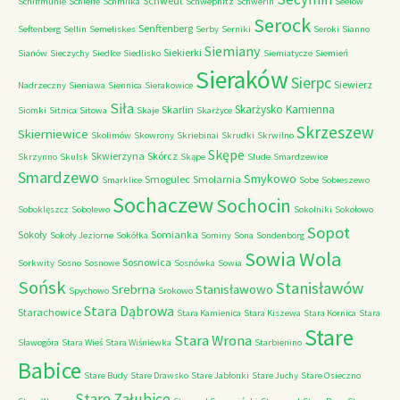
Schwedt
Schiffmuhle
Schleife
Schmilka
Schwepnitz
Schwerin
Seelow
Serock
Senftenberg
Seftenberg
Sellin
Semeliskes
Serby
Serniki
Seroki
Sianno
Siemiany
Siekierki
Sianów
Sieczychy
Siedlce
Siedlisko
Siemiatycze
Siemień
Sieraków
Sierpc
Siewierz
Nadrzeczny
Sieniawa
Siennica
Sierakowice
Siła
Skarżysko Kamienna
Skarlin
Siomki
Sitnica
Sitowa
Skaje
Skarżyce
Skrzeszew
Skierniewice
Skolimów
Skowrony
Skriebinai
Skrudki
Skrwilno
Skępe
Skwierzyna
Skórcz
Skrzynno
Skulsk
Skąpe
Slude
Smardzewice
Smardzewo
Smykowo
Smogulec
Smolarnia
Smarklice
Sobe
Sobieszewo
Sochaczew
Sochocin
Soboklęszcz
Sobolewo
Sokolniki
Sokołowo
Sopot
Sokoły
Somianka
Sokoły Jeziorne
Sokółka
Sominy
Sona
Sondenborg
Sowia Wola
Sosnowica
Sorkwity
Sosno
Sosnowe
Sosnówka
Sowia
Sońsk
Stanisławów
Srebrna
Stanisławowo
Spychowo
Srokowo
Stara Dąbrowa
Starachowice
Stara Kamienica
Stara Kiszewa
Stara Kornica
Stara
Stare
Stara Wrona
Sławogóra
Stara Wieś
Stara Wiśniewka
Starbienino
Babice
Stare Budy
Stare Drawsko
Stare Jabłonki
Stare Juchy
Stare Osieczno
Stare Załubice