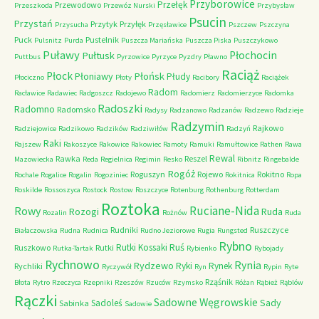
Przyborowice
Przełęk
Przewodowo
Przeszkoda
Przewóz Nurski
Przybysław
Psucin
Przystań
Przytyk
Przyłęk
Przysucha
Przęsławice
Pszczew
Pszczyna
Puck
Pustelnik
Pulsnitz
Purda
Puszcza Mariańska
Puszcza Piska
Puszczykowo
Puławy
Pułtusk
Płochocin
Puttbus
Pyrzowice
Pyrzyce
Pyzdry
Pławno
Raciąż
Płock
Płońsk
Płoniawy
Płudy
Płociczno
Płoty
Racibory
Raciążek
Radom
Racławice
Radawiec
Radgoszcz
Radojewo
Radomierz
Radomierzyce
Radomka
Radoszki
Radomno
Radomsko
Radysy
Radzanowo
Radzanów
Radzewo
Radzieje
Radzymin
Rajkowo
Radziejowice
Radzikowo
Radzików
Radziwiłów
Radzyń
Raki
Rajszew
Rakoszyce
Rakowice
Rakowiec
Ramoty
Ramuki
Ramułtowice
Rathen
Rawa
Rewal
Rawka
Reszel
Mazowiecka
Reda
Regielnica
Regimin
Resko
Ribnitz
Ringebalde
Rogóż
Roguszyn
Rojewo
Rokitno
Rochale
Rogalice
Rogalin
Rogoziniec
Rokitnica
Ropa
Roskilde
Rossoszyca
Rostock
Rostow
Roszczyce
Rotenburg
Rothenburg
Rotterdam
Roztoka
Ruciane-Nida
Rowy
Rozogi
Ruda
Rozalin
Rożnów
Ruda
Rudniki
Ruszczyce
Białaczowska
Rudna
Rudnica
Rudno Jeziorowe
Rugia
Rungsted
Rybno
Ruś
Rutki Kossaki
Ruszkowo
Rutki
Rutka-Tartak
Rybienko
Rybojady
Rychnowo
Rynia
Rydzewo
Ryki
Rynek
Rychliki
Ryczywół
Ryn
Rypin
Ryte
Rząśnik
Błota
Rytro
Rzeczyca
Rzepniki
Rzeszów
Rzuców
Rzymsko
Różan
Rąbież
Rąblów
Rączki
Sadowne Węgrowskie
Sady
Sadoleś
Sabinka
Sadowie