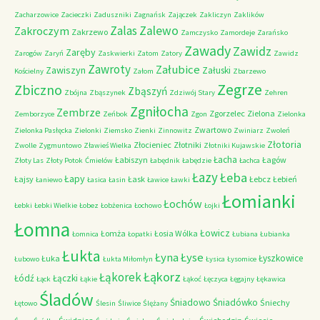
Zacharzowice
Zacieczki
Zaduszniki
Zagnańsk
Zajączek
Zakliczyn
Zaklików
Zalas
Zalewo
Zakroczym
Zakrzewo
Zamczysko
Zamordeje
Zarańsko
Zawady
Zawidz
Zaręby
Zarogów
Zaryń
Zaskwierki
Zatom
Zatory
Zawidz
Zawroty
Załubice
Zawiszyn
Załuski
Kościelny
Załom
Zbarzewo
Zegrze
Zbiczno
Zbąszyń
Zbójna
Zbąszynek
Zdziwój Stary
Zehren
Zgniłocha
Zembrze
Zgorzelec
Zielona
Zemborzyce
Zeńbok
Zgon
Zielonka
Zwartowo
Zielonka Pasłęcka
Zielonki
Ziemsko
Zienki
Zinnowitz
Zwiniarz
Zwoleń
Złotoria
Złocieniec
Złotniki
Zwolle
Zygmuntowo
Zławieś Wielka
Złotniki Kujawskie
Łacha
Łabiszyn
Łagów
Złoty Las
Złoty Potok
Ćmielów
Łabędnik
Łabędzie
Łachca
Łazy
Łeba
Łapy
Łajsy
Łask
Łebcz
Łebień
Łaniewo
Łasica
Łasin
Ławice
Ławki
Łomianki
Łochów
Łebki
Łebki Wielkie
Łobez
Łobżenica
Łochowo
Łojki
Łomna
Łowicz
Łomża
Łosia Wólka
Łomnica
Łopatki
Łubiana
Łubianka
Łukta
Łyna
Łyse
Łyszkowice
Łuka
Łubowo
Łukta Miłomłyn
Łysica
Łysomice
Łąkorz
Łąkorek
Łódź
Łączki
Łąck
Łąkie
Łąkoć
Łęczyca
Łęgajny
Łękawica
Śladów
Śniadowo
Śniadówko
Śniechy
Łętowo
Ślesin
Śliwice
Ślężany