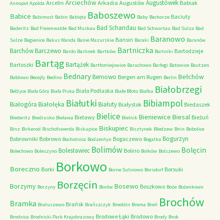
Arciechów
Augustówek
Arcelin
Arkadia
Augustów
Babiak
Annopol
Apolda
Baboszewo
Babice
Baciuty
Babimost
Babin
Babięta
Baby
Bachorze
Bad Schandau
Baderitz
Bad Freienwalde
Bad Muskau
Bad Schwartau
Bad Sulza
Bad
Baranowo
Bansin
Sulze
Bagienice
Bakus Wanda
Banie Mazurskie
Baraki
Baranów
Bartniczka
Barchów
Barczewo
Bartodzieje
Bardo
Barlinek
Bartków
Bartniki
Bartąg
Bartążek
Bartoszki
Bartłomiejowice
Baruchowo
Barłogi
Batowice
Bautzen
Bednary
Bełchów
Bemowo
Bergen am Rugen
Bałdowo
Becejły
Bedlno
Berlin
Białobrzegi
Biała Podlaska
Bełżyce
Biała Góra
Biała Piska
Białe Błoto
Białka
Białutki
Bibiampol
Białogóra
Białołęka
Białuty
Białystok
Biedaszek
Bielice
Bieniewice
Biesal
Bielawy
Bieżuń
Biederitz
Biedrusko
Bielawa
Bielnik
Biskupiec
Binz
Birkerod
Bischofswerda
Biskupice
Bisztynek
Bledzew
Bnin
Bobolice
Bogurzyn
Bobrowniki
Bobrowo
Bogaczewo
Bochotnica
Bodzentyn
Bogatka
Bolimów
Bolęcin
Bolesławiec
Bolino
Bolechowo
Boleszyno
Bolków
Bolszewo
Borkowo
Boreczno
Borki
Borsuki
Borne Sulinowo
Borsdorf
Borzęcin
Borzymy
Bosewo
Boszkowo
Borzyny
Borów
Boże
Bożenkowo
Brochów
Bramka
Brańsk
Bratuszewo
Brańszczyk
Breddin
Brema
Breń
Brodowe Łąki
Brodowo
Brodnica
Brodnicki Park Krajobrazowy
Brody
Brok