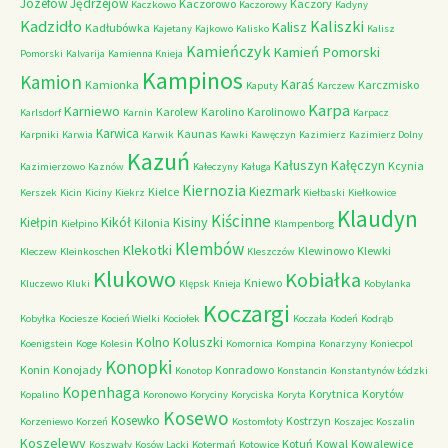
Józefów
Jędrzejów
Kaczorowo
Kaczory
Kaczkowo
Kaczorowy
Kadyny
Kadzidło
Kaliszki
Kalisz
Kadłubówka
Kajetany
Kajkowo
Kalisko
Kalisz
Kamieńczyk
Kamień Pomorski
Pomorski
Kalvarija
Kamienna Knieja
Kampinos
Kamion
Karaś
Kamionka
Karczmisko
Kaputy
Karczew
Karpa
Karniewo
Karolew
Karolino
Karolinowo
Karlsdorf
Karnin
Karpacz
Karwica
Kaunas
Karpniki
Karwia
Karwik
Kawki
Kawęczyn
Kazimierz
Kazimierz Dolny
Kazuń
Kałuszyn
Kałęczyn
Kcynia
Kazimierzowo
Kaznów
Kałeczyny
Kaługa
Kiernozia
Kiezmark
Kielce
Kerszek
Kicin
Kiciny
Kiekrz
Kiełbaski
Kiełkowice
Klaudyn
Kiścinne
Kikół
Kisiny
Kiełpin
Kilonia
Kiełpino
Klampenborg
Klembów
Klekotki
Klewinowo
Klewki
Kleczew
Kleinkoschen
Kleszczów
Klukowo
Kobiałka
Kniewo
Kluczewo
Kluki
Klępsk
Knieja
Kobylanka
Koczargi
Kobyłka
Kociesze
Kocień Wielki
Kociołek
Koczała
Kodeń
Kodrąb
Kolno
Koluszki
Koenigstein
Koge
Kolesin
Komornica
Kompina
Konarzyny
Koniecpol
Konopki
Konin
Konojady
Konradowo
Konotop
Konstancin
Konstantynów Łódzki
Kopenhaga
Korytnica
Korytów
Kopalino
Koronowo
Koryciny
Koryciska
Koryta
Kosewo
Kosewko
Kostrzyn
Korzeniewo
Korzeń
Kostomłoty
Koszajec
Koszalin
Koszelewy
Kotuń
Kowal
Kowalewice
Koszwały
Kosów Lacki
Kotermań
Kotowice