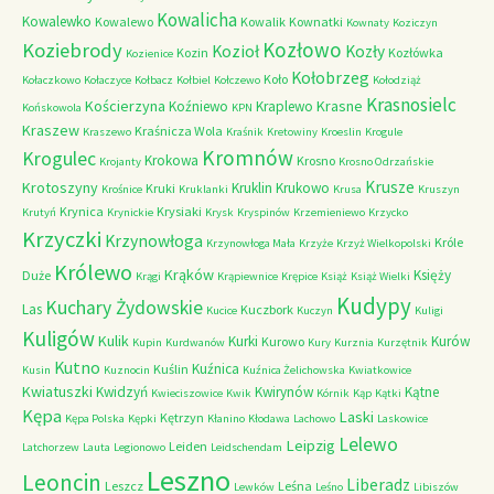
Kowalicha
Kowalewko
Kowalewo
Kowalik
Kownatki
Kownaty
Koziczyn
Kozłowo
Koziebrody
Kozioł
Kozły
Kozin
Kozłówka
Kozienice
Kołobrzeg
Koło
Kołaczkowo
Kołaczyce
Kołbacz
Kołbiel
Kołczewo
Kołodziąż
Krasnosielc
Kościerzyna
Krasne
Koźniewo
Kraplewo
Końskowola
KPN
Kraszew
Kraśnicza Wola
Kraszewo
Kraśnik
Kretowiny
Kroeslin
Krogule
Kromnów
Krogulec
Krokowa
Krosno
Krojanty
Krosno Odrzańskie
Krusze
Krotoszyny
Kruklin
Krukowo
Kruki
Krośnice
Kruklanki
Krusa
Kruszyn
Krynica
Krysiaki
Krutyń
Krynickie
Krysk
Kryspinów
Krzemieniewo
Krzycko
Krzyczki
Krzynowłoga
Króle
Krzynowłoga Mała
Krzyże
Krzyż Wielkopolski
Królewo
Krąków
Księży
Duże
Krągi
Krąpiewnice
Krępice
Książ
Książ Wielki
Kudypy
Kuchary Żydowskie
Las
Kuczbork
Kucice
Kuczyn
Kuligi
Kuligów
Kulik
Kurki
Kurów
Kurowo
Kupin
Kurdwanów
Kury
Kurznia
Kurzętnik
Kutno
Kuźnica
Kuślin
Kusin
Kuznocin
Kuźnica Żelichowska
Kwiatkowice
Kwiatuszki
Kwidzyń
Kwirynów
Kątne
Kwieciszowice
Kwik
Kórnik
Kąp
Kątki
Kępa
Laski
Kętrzyn
Kępa Polska
Kępki
Kłanino
Kłodawa
Lachowo
Laskowice
Lelewo
Leipzig
Leiden
Latchorzew
Lauta
Legionowo
Leidschendam
Leszno
Leoncin
Liberadz
Leszcz
Leśna
Lewków
Leśno
Libiszów