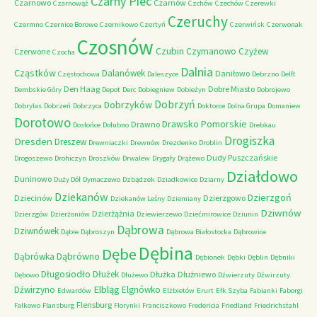
Czarny Piec
Czarnowo
Czarnów
Czarnowąż
Czchów
Czechów
Czerewki
Czeruchy
Czermno
Czernice Borowe
Czernikowo
Czertyń
Czerwińsk
Czerwonak
Czosnów
Czubin
Czymanowo
Czyżew
Czerwone
Czocha
Dalnia
Cząstków
Dalanówek
Daniłowo
Częstochowa
Daleszyce
Debrzno
Delft
Den Haag
Dobre Miasto
Dembskie Góry
Depot
Derc
Dobiegniew
Dobieżyn
Dobrojewo
Dobrzyń
Dobrzyków
Dobrylas
Dobrzeń
Dobrzyca
Doktorce
Dolna Grupa
Domaniew
Dorotowo
Drawsko Pomorskie
Drawno
Dosłońce
Dołubno
Drebkau
Drogiszka
Dresden
Dreszew
Drewniaczki
Drewnów
Drezdenko
Droblin
Dudy Puszczańskie
Drogoszewo
Drohiczyn
Droszków
Drwalew
Drygały
Drążewo
Działdowo
Duninowo
Duży Dół
Dymaczewo
Dzbądzek
Dziadkowice
Dziarny
Dziekanów
Dzierzgoń
Dziecinów
Dzierzgowo
Dziekanów Leśny
Dziemiany
Dziwnów
Dzierżążnia
Dzierzgów
Dzierżoniów
Dziewierzewo
Dziećmirowice
Dziunin
Dąbrowa
Dziwnówek
Dąbie
Dąbroszyn
Dąbrowa Białostocka
Dąbrowice
Dębina
Dębe
Dąbrówno
Dąbrówka
Dębionek
Dębki
Dęblin
Dębniki
Długosiodło
Dłużek
Dłużka
Dłużniewo
Dębowo
Dłużewo
Dźwierzuty
Dźwirzuty
Elbląg
Dźwirzyno
Elgnówko
Edwardów
Elżbietów
Erurt
Ełk Szyba
Fabianki
Faborgi
Flensburg
Falkowo
Flansburg
Florynki
Franciszkowo
Fredericia
Friedland
Friedrichstahl