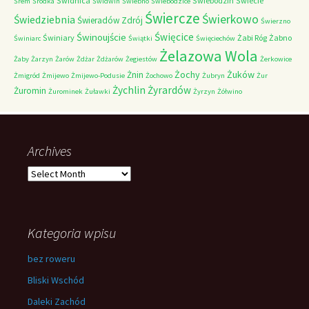
Świdnica
Świebodzin
Świecie
Śrem
Śródka
Świdwin
Świebno
Świebodzice
Świercze
Świerkowo
Świedziebnia
Świeradów Zdrój
Świerzno
Świnoujście
Święcice
Świniary
Żabi Róg
Żabno
Świniarc
Świątki
Święciechów
Żelazowa Wola
Żaby
Żarzyn
Żarów
Żdżar
Żdżarów
Żegiestów
Żerkowice
Żochy
Żuków
Żnin
Żmigród
Żmijewo
Żmijewo-Podusie
Żochowo
Żubryn
Żur
Żychlin
Żyrardów
Żuromin
Żurominek
Żuławki
Żyrzyn
Żółwino
Archives
Archives
Kategoria wpisu
bez roweru
Bliski Wschód
Daleki Zachód