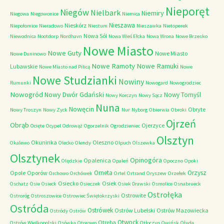
Nieporęt
Niegów
Nielbark
Niemiry
Niegowa
Niegowonice
Niemica
Nieszawa
Nieskórz
Niepołomice
Nieradowo
Niestum
Nieszawka
Nietoperek
Nowa Sól
Niewodnica
Nootdorp
Nordhavn
Nowa Wieś Ełcka
Nowa Wrona
Nowe Brzesko
Nowe Miasto
Nowe Guty
Nowe Miasto
Nowe Duninowo
Nowe Ramoty
Nowe Ramuki
Lubawskie
Nowe Miasto nad Pilicą
Nowe
Nowe Studzianki
Nowiny
Rumunki
Nowogard
Nowogrodziec
Nowogród
Nowy Dwór Gdański
Nowy Tomyśl
Nowy Korczyn
Nowy Sącz
Nuna
Nowęcin
Obryte
Nowy Troszyn
Nowy Zyck
Nur
Nyborg
Obierwia
Obroki
Ojrzeń
Obrąb
Ojerzyce
Ocięte
Ocypel
Odrowąż
Ogorzelnik
Ogrodzieniec
Olsztyn
Okuninka
Oleszno
Okalewo
Olecko
Olendy
Olpuch
Olszewka
Olsztynek
Opinogóra
Opalenica
Olędzkie
Opaleń
Opoczno
Opoki
Orneta
Orzysz
Opole
Oporów
Orchowo
Orchówek
Ortel
Ortrand
Oryszew
Orzełek
Osiecko
Osiek
Oschatz
Osie
Osieck
Osieczek
Osiek Drawski
Osmolice
Osnabrueck
Ostrołęka
Ostrowite
Ostroróg
Ostroszowice
Ostrowiec Świętokrzyski
Ostróda
Ostrówek
Ostrów Lubelski
Ostrów Mazowiecka
Ostródy
Ostrów
Otwock
Otręba
Ostrów Wielkopolski
Osówka
Otorowo
Otłoczyn
Owińsk
Ołuda