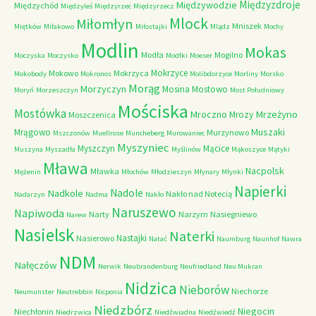
Międzyzdroje
Międzywodzie
Międzychód
Międzyleś
Międzyrzec
Międzyrzecz
Mlock
Miłomłyn
Mniszek
Miętków
Miłakowo
Miłostajki
Mlądz
Mochy
Modlin
Mokas
Modła
Mogilno
Moczyska
Moczysko
Modłki
Moeser
Mokrzyce
Mokowo
Mokrzyca
Mokobody
Mokronos
Molibdorzyce
Morliny
Morsko
Morąg
Morzyczyn
Mosina
Mostowo
Moryń
Morzeszczyn
Most Południowy
Mościska
Mostówka
Mrzeżyno
Mroczno
Mrozy
Moszczenica
Muszaki
Mrągowo
Murzynowo
Mszczonów
Muellrose
Muncheberg
Murowaniec
Myszyniec
Myszczyn
Mącice
Muszyna
Myszadła
Myślinów
Mąkoszyce
Mątyki
Mława
Nacpolsk
Mławka
Mężenin
Młochów
Młodzieszyn
Młynary
Młynki
Napierki
Nadkole
Nadole
Nakło nad Notecią
Nadarzyn
Nadma
Nakło
Naruszewo
Napiwoda
Narty
Narzym
Nasiegniewo
Narew
Nasielsk
Naterki
Nastajki
Nasierowo
Natać
Naumburg
Naunhof
Nawra
NDM
Nałęczów
Nerwik
Neubrandenburg
Neufriedland
Neu Mukran
Nidzica
Nieborów
Niechorze
Neumunster
Neutrebbin
Nicponia
Niedzbórz
Niegocin
Niechłonin
Niedrzwica
Niedźwiadna
Niedźwiedź