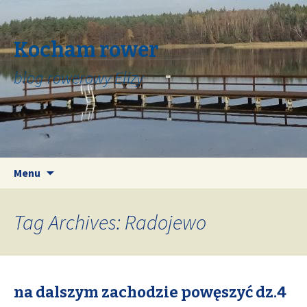
Kocham rower
blog rowerowy Elizy
Skip
Search
Menu
to
for:
content
Tag Archives: Radojewo
na dalszym zachodzie powęszyć dz.4