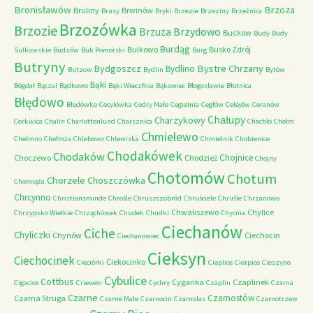
Bronisławów
Brzoza
Bruliny
Brwinów
Brusy
Bryki
Brzezie
Brzeziny
Brzeźnica
Brzozówka
Brzozie
Brzydowo
Brzuza
Buckow
Budy
Budy
Burdąg
Bulkowo
Busko Zdrój
Sulkowskie
Budzów
Buk Pomorski
Burg
Butryny
Bystre Chrzany
Bydgoszcz
Bydlino
Butzow
Bydlin
Bytów
Bąki
Bógdał
Bączal
Bądkowo
Bąki Wieczfnia
Bąkowiec
Błogosławie
Błotnica
Błędowo
Błędówko
Cecylówka
Cedry Małe
Cegielnia
Cegłów
Celejów
Ceranów
Chałupy
Charzykowy
Cerkwica
Chalin
Charlottenlund
Charsznica
Chechło
Chełm
Chmielewo
Chełmno
Chełmża
Chlebowo
Chlewiska
Chmielnik
Chobienice
Chodakówek
Chodaków
Chojnice
Choczewo
Chodzież
Chojny
Chotomów
Chotum
Chorzele
Choszczówka
Chomiąża
Chrcynno
Christiansminde
Chrośle
Chruszczobród
Chruściele
Chruśle
Chrzanowo
Chwaliszewo
Chylice
Chrzypsko Wielkie
Chrząchówek
Chudek
Chudki
Chycina
Ciechanów
Ciche
Chyliczki
Chynów
Ciechocin
Ciechanowiec
Cieksyn
Ciechocinek
Ciekocinko
Cieciórki
Cieplice
Cierpice
Cieszyno
Cybulice
Cottbus
Cyganka
Czaplinek
Cigacice
Criewen
Cychry
Czaplin
Czarna
Czarne
Czarnostów
Czarna Struga
Czarne Małe
Czarnocin
Czarnolas
Czarnotrzew