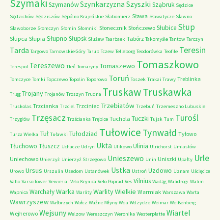
Szymaki
Szyszki
Szynkarzyzna
Szymanów
Sząbruk
Sędzice
Sława
Sędzichów
Sędziszów
Sępólno Krajeńskie
Słabomierz
Sławatycze
Sławno
Słup
Słubice
Słonecznik
Słończewo
Sławoborze
Słomczyn
Słomin
Słomniki
Słupno
Słupsk
Słupca
Słupia
Tabórz
Służew
Taarbaek
Takomyśle
Tantow
Tarczyn
Teresin
Tarda
Targowo
Tarnowskie Góry
Tarup
Tczew
Telleborg
Teodorówka
Teofile
Tomaszkowo
Tereszewo
Tomaszewo
Terespol
Tleń
Tomaryny
Toruń
Treblinka
Tomczyce
Tomki
Topczewo
Topolin
Toporowo
Toszek
Trakai
Trawy
Truskaw
Truskawka
Trojany
Trląg
Trojanów
Troszyn
Trudna
Trzebiatów
Trzcianka
Trzciniec
Truskolas
Trzciel
Trzebuń
Trzemeszno Lubuskie
Trzęsacz
Turośl
Tuczki
Tuchola
Trzygłów
Trzścianka
Trębice
Tujsk
Tum
Tułowice
Tynwałd
Tuł
Tułodziad
Tyłowo
Turza Wielka
Tuławki
Ukta
Tłuchowo
Tłuszcz
Ulinia
Uchacze
Udryn
Ulikowo
Ulrichorst
Umiastów
Urle
Unieszewo
Uniechowo
Uniszki
Unierzyż
Unierzyż Strzegowo
Unin
Upałty
Ustka
Ursus
Uzdowo
Urowo
Urszulin
Usedom
Ustanówek
Ustroń
Uznam
Uścięcice
Vilnius
Vallo
Varso Tower
Veivieriai
Velo Krynica
Velo Poprad
Ves
Wadąg
Walidrogi
Walim
Warka
Warlity Wielkie
Warchały
Warmiak
Wapnica
Warlity
Warszawa
Warta
Wawrzyszew
Wałbrzych
Wałcz
Ważne Młyny
Wda
Wdzydze
Weimar
Weißenberg
Wejsuny
Wiartel
Wejherowo
Welzow
Wereszczyn
Weronika
Westerplatte