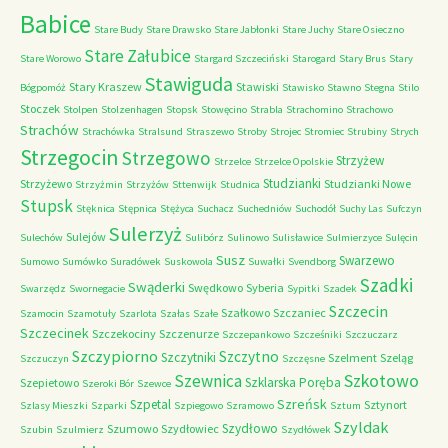
Babice
Stare Budy
Stare Drawsko
Stare Jabłonki
Stare Juchy
Stare Osieczno
Stare Załubice
Stare Worowo
Stargard Szczeciński
Starogard
Stary Brus
Stary
Stawiguda
Stary Kraszew
Stawiski
Bógpomóż
Stawisko
Stawno
Stegna
Stilo
Stoczek
Stolpen
Stolzenhagen
Stopsk
Stowęcino
Strabla
Strachomino
Strachowo
Strachów
Strachówka
Stralsund
Straszewo
Stroby
Strojec
Stromiec
Strubiny
Strych
Strzegocin
Strzegowo
Strzyżew
Strzelce
Strzelce Opolskie
Studzianki
Strzyżewo
Studzianki Nowe
Strzyżmin
Strzyżów
Sttenwijk
Studnica
Stupsk
Stęknica
Stępnica
Stężyca
Suchacz
Suchedniów
Suchodół
Suchy Las
Sufczyn
Sulerzyż
Sulejów
Sulechów
Sulibórz
Sulinowo
Sulisławice
Sulmierzyce
Sulęcin
Susz
Swarzewo
Sumowo
Sumówko
Suradówek
Suskowola
Suwałki
Svendborg
Szadki
Swąderki
Swędkowo
Syberia
Swarzędz
Swornegacie
Sypitki
Szadek
Szczecin
Szałkowo
Szczaniec
Szamocin
Szamotuły
Szarlota
Szałas
Szałe
Szczecinek
Szczekociny
Szczenurze
Szczepankowo
Szcześniki
Szczuczarz
Szczypiorno
Szczytno
Szczytniki
Szelment
Szeląg
Szczuczyn
Szczęsne
Szkotowo
Szewnica
Szklarska Poręba
Szepietowo
Szeroki Bór
Szewce
Szreńsk
Szpetal
Sztynort
Szlasy Mieszki
Szparki
Szpiegowo
Szramowo
Sztum
Szyldak
Szydłowo
Szumowo
Szydłowiec
Szubin
Szulmierz
Szydłówek