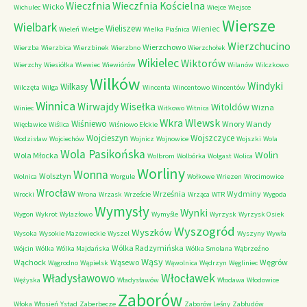
Wieczfnia Kościelna
Wieczfnia
Wicko
Wichulec
Wiejce
Wiejsce
Wiersze
Wielbark
Wieliszew
Wieniec
Wieleń
Wielgie
Wielka Piaśnica
Wierzchucino
Wierzchowo
Wierzba
Wierzbica
Wierzbinek
Wierzbno
Wierzchołek
Wikielec
Wiktorów
Wierzchy
Wiesiółka
Wiewiec
Wiewiórów
Wilanów
Wilczkowo
Wilków
Windyki
Wilkasy
Wilczęta
Wilga
Wincenta
Wincentowo
Wincentów
Winnica
Wirwajdy
Wisełka
Witoldów
Wizna
Winiec
Witkowo
Witnica
Wkra
Wlewsk
Wiśniewo
Wnory Wandy
Więcławice
Wiślica
Wiśniowo Ełckie
Wojcieszyn
Wojszczyce
Wodzisław
Wojciechów
Wojnicz
Wojnowice
Wojszki
Wola
Wola Pasikońska
Wolin
Wola Młocka
Wolbrom
Wolbórka
Wolgast
Wolica
Worliny
Wonna
Wolsztyn
Wolnica
Worgule
Wołkowe
Wriezen
Wrocimowice
Wrocław
Września
Wydminy
Wrocki
Wrona
Wrzask
Wrzeście
Wrząca
WTR
Wygoda
Wymysły
Wynki
Wygon
Wykrot
Wylazłowo
Wymyśle
Wyrzysk
Wyrzysk Osiek
Wyszogród
Wyszków
Wysoka
Wysokie Mazowieckie
Wyszel
Wyszyny
Wywła
Wólka Radzymińska
Wójcin
Wólka
Wólka Majdańska
Wólka Smolana
Wąbrzeźno
Wąsy
Wąchock
Wąsewo
Węgrów
Wągrodno
Wąpielsk
Wąwolnica
Wędrzyn
Węgliniec
Władysławowo
Włocławek
Wężyska
Władysławów
Włodawa
Włodowice
Zaborów
Włoka
Włosień
Ystad
Zaberbecze
Zaborów Leśny
Zabłudów