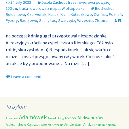
14 July 2022
Daleki Zachód
,
trasa rowerowa powyżej
150km
,
trasa rowerowa z mapą
,
Wielkopolska
Biedrusko
,
Bolechowo
,
Czerwonak
,
Kalisz
,
Kicin
,
Kołaczkowo
,
Owińsk
,
Poznań
,
Pyzdry
,
Radojewo
,
Suchy Las
,
Swarzędz
,
Września
,
Złotniki
EL
na początek dnia gugel przygotował niespodziankę.
Atrakcyjny skrócik na cypel jeziora Kierskiego. Cóż było
robić, skorzystałam:)) Niespodzianek – jak się wkrótce
okaże – został przygotowany cały worek. Co i rusz jakieś
atrakcje były proponowane… Na razie
[…]
Leave a comment
Tu byłam
Adamówek
Aleksandrów
Ahlbeck
Abramów
Aeroskobing
Andzin
Aleksandrów Kujawski
Amsterdam
Altranft
Alwernia
Anielin
Anklam