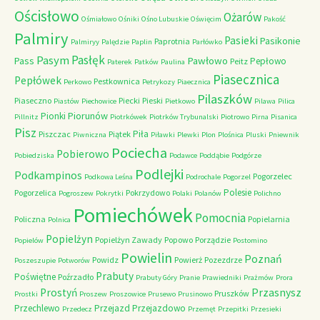
Ościsłowo
Ożarów
Ośmiałowo
Ośniki
Ośno Lubuskie
Oświęcim
Pakość
Palmiry
Pasieki
Pasikonie
Paprotnia
Palmiryy
Palędzie
Paplin
Parłówko
Pasłęk
Pasym
Pawłowo
Pass
Pepłowo
Peitz
Paterek
Patków
Paulina
Piasecznica
Pepłówek
Pestkownica
Perkowo
Petrykozy
Piaecznica
Pilaszków
Piaseczno
Piecki
Pieski
Piastów
Piechowice
Pietkowo
Pilawa
Pilica
Piorunów
Pionki
Pillnitz
Piotrkówek
Piotrków Trybunalski
Piotrowo
Pirna
Pisanica
Pisz
Piła
Piszczac
Piątek
Piwniczna
Piławki
Plewki
Plon
Plośnica
Pluski
Pniewnik
Pociecha
Pobierowo
Pobiedziska
Podawce
Poddąbie
Podgórze
Podlejki
Podkampinos
Pogorzelec
Podkowa Leśna
Podrochale
Pogorzel
Polesie
Pogorzelica
Pokrzydowo
Pogroszew
Pokrytki
Polaki
Polanów
Polichno
Pomiechówek
Pomocnia
Policzna
Popielarnia
Polnica
Popielżyn
Popielżyn Zawady
Popowo
Porządzie
Popielów
Postomino
Powielin
Poznań
Powidz
Powierż
Pozezdrze
Poszeszupie
Potworów
Prabuty
Poświętne
Poźrzadło
Prabuty Góry
Pranie
Prawiedniki
Prażmów
Prora
Przasnysz
Prostyń
Pruszków
Prostki
Proszew
Proszowice
Prusewo
Prusinowo
Przechlewo
Przejazd
Przejazdowo
Przedecz
Przemęt
Przepitki
Przesieki