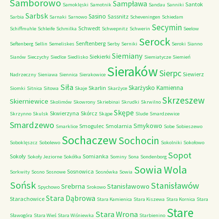
Samborowo
Sampława
Santok
Samoklęski
Samotnik
Sandau
Sanniki
Sarbsk
Sasino
Sassnitz
Sarbia
Sarnaki
Sarnowo
Scheveningen
Schiedam
Secymin
Schwedt
Schiffmuhle
Schleife
Schmilka
Schwepnitz
Schwerin
Seelow
Serock
Senftenberg
Seftenberg
Sellin
Semeliskes
Serby
Serniki
Seroki
Sianno
Siemiany
Siekierki
Sianów
Sieczychy
Siedlce
Siedlisko
Siemiatycze
Siemień
Sieraków
Sierpc
Siewierz
Nadrzeczny
Sieniawa
Siennica
Sierakowice
Siła
Skarżysko Kamienna
Skarlin
Siomki
Sitnica
Sitowa
Skaje
Skarżyce
Skrzeszew
Skierniewice
Skolimów
Skowrony
Skriebinai
Skrudki
Skrwilno
Skępe
Skwierzyna
Skórcz
Skrzynno
Skulsk
Skąpe
Slude
Smardzewice
Smardzewo
Smykowo
Smogulec
Smolarnia
Smarklice
Sobe
Sobieszewo
Sochaczew
Sochocin
Soboklęszcz
Sobolewo
Sokolniki
Sokołowo
Sopot
Sokoły
Somianka
Sokoły Jeziorne
Sokółka
Sominy
Sona
Sondenborg
Sowia Wola
Sosnowica
Sorkwity
Sosno
Sosnowe
Sosnówka
Sowia
Sońsk
Stanisławów
Srebrna
Stanisławowo
Spychowo
Srokowo
Stara Dąbrowa
Starachowice
Stara Kamienica
Stara Kiszewa
Stara Kornica
Stara
Stare
Stara Wrona
Sławogóra
Stara Wieś
Stara Wiśniewka
Starbienino