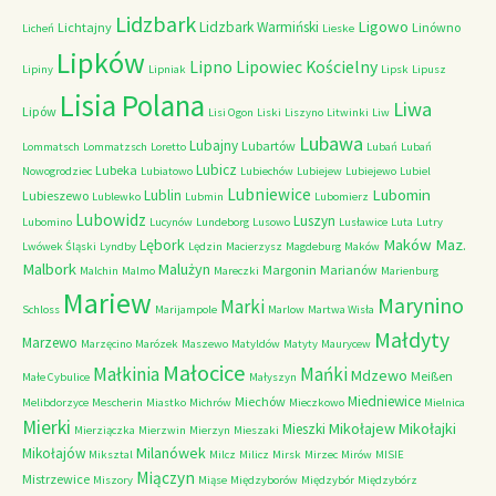
Lidzbark
Ligowo
Lidzbark Warmiński
Lichtajny
Linówno
Licheń
Lieske
Lipków
Lipno
Lipowiec Kościelny
Lipiny
Lipniak
Lipsk
Lipusz
Lisia Polana
Liwa
Lipów
Lisi Ogon
Liski
Liszyno
Litwinki
Liw
Lubawa
Lubajny
Lubartów
Lommatsch
Lommatzsch
Loretto
Lubań
Lubań
Lubicz
Lubeka
Nowogrodziec
Lubiatowo
Lubiechów
Lubiejew
Lubiejewo
Lubiel
Lubniewice
Lubomin
Lublin
Lubieszewo
Lublewko
Lubmin
Lubomierz
Lubowidz
Luszyn
Lubomino
Lucynów
Lundeborg
Lusowo
Lusławice
Luta
Lutry
Maków Maz.
Lębork
Lwówek Śląski
Lyndby
Lędzin
Macierzysz
Magdeburg
Maków
Malbork
Malużyn
Margonin
Marianów
Malchin
Malmo
Mareczki
Marienburg
Mariew
Marynino
Marki
Schloss
Marijampole
Marlow
Martwa Wisła
Małdyty
Marzewo
Marzęcino
Marózek
Maszewo
Matyldów
Matyty
Maurycew
Małocice
Małkinia
Mańki
Mdzewo
Meißen
Małe Cybulice
Małyszyn
Miedniewice
Miechów
Melibdorzyce
Mescherin
Miastko
Michrów
Mieczkowo
Mielnica
Mierki
Mikołajew
Mikołajki
Mieszki
Mierziączka
Mierzwin
Mierzyn
Mieszaki
Milanówek
Mikołajów
Miksztal
Milcz
Milicz
Mirsk
Mirzec
Mirów
MISIE
Miączyn
Mistrzewice
Miszory
Miąse
Międzyborów
Międzybór
Międzybórz