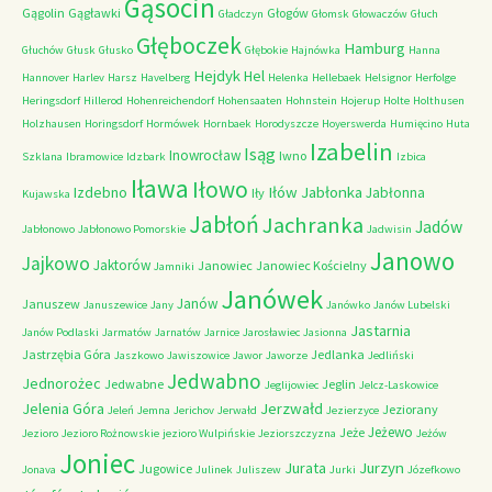
Gąsocin
Gągolin
Gągławki
Głogów
Gładczyn
Głomsk
Głowaczów
Głuch
Głęboczek
Hamburg
Głuchów
Głusk
Głusko
Głębokie
Hajnówka
Hanna
Hejdyk
Hel
Hannover
Harlev
Harsz
Havelberg
Helenka
Hellebaek
Helsignor
Herfolge
Heringsdorf
Hillerod
Hohenreichendorf
Hohensaaten
Hohnstein
Hojerup
Holte
Holthusen
Holzhausen
Horingsdorf
Hormówek
Hornbaek
Horodyszcze
Hoyerswerda
Humięcino
Huta
Izabelin
Isąg
Inowrocław
Iwno
Szklana
Ibramowice
Idzbark
Izbica
Iława
Iłowo
Iłów
Jabłonka
Izdebno
Jabłonna
Iły
Kujawska
Jabłoń
Jachranka
Jadów
Jabłonowo
Jabłonowo Pomorskie
Jadwisin
Janowo
Jajkowo
Jaktorów
Janowiec
Janowiec Kościelny
Jamniki
Janówek
Janów
Januszew
Januszewice
Jany
Janówko
Janów Lubelski
Jastarnia
Janów Podlaski
Jarmatów
Jarnatów
Jarnice
Jarosławiec
Jasionna
Jastrzębia Góra
Jedlanka
Jaszkowo
Jawiszowice
Jawor
Jaworze
Jedliński
Jedwabno
Jednorożec
Jedwabne
Jeglin
Jeglijowiec
Jelcz-Laskowice
Jerzwałd
Jelenia Góra
Jeziorany
Jeleń
Jemna
Jerichov
Jerwałd
Jezierzyce
Jeżewo
Jeże
Jezioro
Jezioro Rożnowskie
jezioro Wulpińskie
Jeziorszczyzna
Jeżów
Joniec
Jurzyn
Jurata
Jugowice
Jonava
Julinek
Juliszew
Jurki
Józefkowo