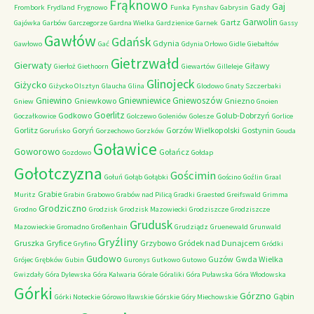
Frąknowo
Gaj
Gady
Frombork
Frydland
Frygnowo
Funka
Fynshav
Gabrysin
Garwolin
Gartz
Gajówka
Garbów
Garczegorze
Gardna Wielka
Gardzienice
Garnek
Gassy
Gawłów
Gdańsk
Gdynia
Gawłowo
Gać
Gdynia Orłowo
Gidle
Giebałtów
Gietrzwałd
Gierwaty
Giławy
Gierłoż
Giethoorn
Giewartów
Gilleleje
Glinojeck
Giżycko
Giżycko Olsztyn
Glaucha
Glina
Glodowo
Gnaty Szczerbaki
Gniewino
Gniewniewice
Gniewoszów
Gniewkowo
Gniezno
Gniew
Gnoien
Goerlitz
Godkowo
Golub-Dobrzyń
Goczałkowice
Golczewo
Goleniów
Golesze
Gorlice
Gorlitz
Goryń
Gorzów Wielkopolski
Gostynin
Goruńsko
Gorzechowo
Gorzków
Gouda
Goławice
Goworowo
Gołańcz
Gozdowo
Gołdap
Gołotczyzna
Gościmin
Gołuń
Gołąb
Gołąbki
Gościno
Goźlin
Graal
Grabie
Muritz
Grabin
Grabowo
Grabów nad Pilicą
Gradki
Graested
Greifswald
Grimma
Grodziczno
Grodno
Grodzisk
Grodzisk Mazowiecki
Grodziszcze
Grodziszcze
Grudusk
Mazowieckie
Gromadno
Großenhain
Grudziądz
Gruenewald
Grunwald
Gryźliny
Gruszka
Gryfice
Grzybowo
Gródek nad Dunajcem
Gryfino
Gródki
Gudowo
Guzów
Gwda Wielka
Grójec
Grębków
Gubin
Guronys
Gutkowo
Gutowo
Gwizdały
Góra Dylewska
Góra Kalwaria
Górale
Góraliki
Góra Puławska
Góra Włodowska
Górki
Górzno
Gąbin
Górki Noteckie
Górowo Iławskie
Górskie
Góry Miechowskie