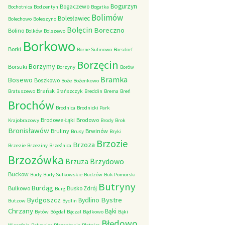
Bogurzyn
Bogaczewo
Bochotnica
Bodzentyn
Bogatka
Bolimów
Bolesławiec
Bolechowo
Boleszyno
Bolęcin
Boreczno
Bolino
Bolków
Bolszewo
Borkowo
Borki
Borne Sulinowo
Borsdorf
Borzęcin
Borzymy
Borsuki
Borzyny
Borów
Bramka
Bosewo
Boszkowo
Boże
Bożenkowo
Brańsk
Bratuszewo
Brańszczyk
Breddin
Brema
Breń
Brochów
Brodnica
Brodnicki Park
Brodowe Łąki
Brodowo
Krajobrazowy
Brody
Brok
Bronisławów
Bruliny
Brwinów
Brusy
Bryki
Brzozie
Brzoza
Brzezie
Brzeziny
Brzeźnica
Brzozówka
Brzydowo
Brzuza
Buckow
Budy
Budy Sulkowskie
Budzów
Buk Pomorski
Butryny
Burdąg
Bulkowo
Busko Zdrój
Burg
Bystre
Bydgoszcz
Bydlino
Butzow
Bydlin
Chrzany
Bąki
Bytów
Bógdał
Bączal
Bądkowo
Bąki
Błędowo