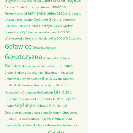
Giżycko
Giżycko Olsztyn
Glaucha
Glina
Gniewino
Glodowo
Gnaty Szczerbaki
Gniew
Gniewniewice
Gniewoszów
Gniewkowo
Gniezno
Goerlitz
Godkowo
Gnoien
Goczałkowice
Golczewo
Golub-Dobrzyń
Gorlitz
Goleniów
Golesze
Gorlice
Goryń
Gorzów
Goruńsko
Gorzechowo
Gorzków
Goworowo
Wielkopolski
Gostynin
Gouda
Gozdowo
Goławice
Gołańcz
Gołdap
Gołotczyzna
Gołuń
Gołąb
Gołąbki
Gościmin
Grabie
Gościno
Goźlin
Graal Muritz
Grabin
Grabowo
Grabów nad Pilicą
Gradki
Graested
Grodziczno
Greifswald
Grimma
Grodno
Grodzisk
Grodzisk Mazowiecki
Grodziszcze
Grodziszcze
Grudusk
Mazowieckie
Gromadno
Großenhain
Gruszka
Gryfice
Grudziądz
Gruenewald
Grunwald
Gryźliny
Grzybowo
Gródek nad
Gryfino
Gudowo
Dunajcem
Gródki
Grójec
Grębków
Gubin
Guzów
Gwda Wielka
Guronys
Gutkowo
Gutowo
Gwizdały
Góra Dylewska
Góra Kalwaria
Górale
Góraliki