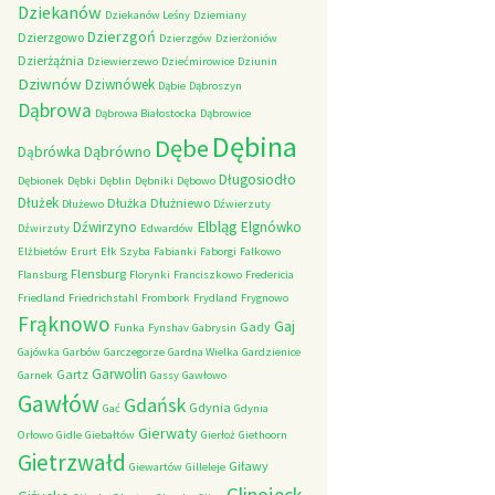
Dziekanów
Dziekanów Leśny
Dziemiany
Dzierzgoń
Dzierzgowo
Dzierzgów
Dzierżoniów
Dzierżążnia
Dziewierzewo
Dziećmirowice
Dziunin
Dziwnów
Dziwnówek
Dąbie
Dąbroszyn
Dąbrowa
Dąbrowa Białostocka
Dąbrowice
Dębina
Dębe
Dąbrówno
Dąbrówka
Długosiodło
Dębionek
Dębki
Dęblin
Dębniki
Dębowo
Dłużek
Dłużka
Dłużniewo
Dłużewo
Dźwierzuty
Elbląg
Dźwirzyno
Elgnówko
Dźwirzuty
Edwardów
Elżbietów
Erurt
Ełk Szyba
Fabianki
Faborgi
Falkowo
Flensburg
Flansburg
Florynki
Franciszkowo
Fredericia
Friedland
Friedrichstahl
Frombork
Frydland
Frygnowo
Frąknowo
Gaj
Gady
Funka
Fynshav
Gabrysin
Gajówka
Garbów
Garczegorze
Gardna Wielka
Gardzienice
Garwolin
Gartz
Garnek
Gassy
Gawłowo
Gawłów
Gdańsk
Gdynia
Gać
Gdynia
Gierwaty
Orłowo
Gidle
Giebałtów
Gierłoż
Giethoorn
Gietrzwałd
Giławy
Giewartów
Gilleleje
Glinojeck