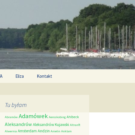
Search
/A
Eliza
Kontakt
for:
Tu byłam
Adamówek
Ahlbeck
Abramów
Aeroskobing
Aleksandrów
Aleksandrów Kujawski
Altranft
Andzin
Amsterdam
Alwernia
Anielin
Anklam