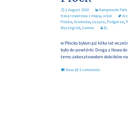
2 August 2020
Kampinoski Par
trasa rowerowa z mapą
,
uckie
Ar
Polska
,
Kromnów
,
Liszyno
,
Podgórze
,
P
Wyszogród
,
Łomna
EL
w Płocku byłam już kilka lat wcześn
było do powtórki. Droga z Iłowa do
temu zakosztowałam dukcików na
View all 3 comments