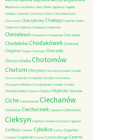
Wieczfnia
Bąkowiec
Błogosławie
Błotnica
Błędówko
Cecylówka
Cedry Małe
Cegielnia
Cegłów
Celejów
Ceranów
Cerkwica
Chalin
Charlottenlund
Chałupy
Charzykowy
Charsznica
Chechło
Chełm
Chełmno
Chełmża
Chlebowo
Chlewiska
Chmielewo
Choczewo
Chmielnik
Chobienice
Chodakówek
Chodaków
Chodzież
Chorzele
Chojnice
Chojny
Chomiąża
Chotomów
Choszczówka
Chotum
Chrcynno
Christiansminde
Chrośle
Chruszczobród
Chruściele
Chruśle
Chrzanowo
Chrzypsko Wielkie
Chrząchówek
Chudek
Chudki
Chyliczki
Chwaliszewo
Chylice
Chynów
Chycina
Ciechanów
Ciche
Ciechanowiec
Ciechocinek
Ciechocin
Ciekocinko
Cieciórki
Cieksyn
Cieplice
Cierpice
Cieszyno
Cigacice
Cybulice
Cottbus
Cyganka
Criewen
Cychry
Czarne
Czaplinek
Czarna Struga
Czaplin
Czarna