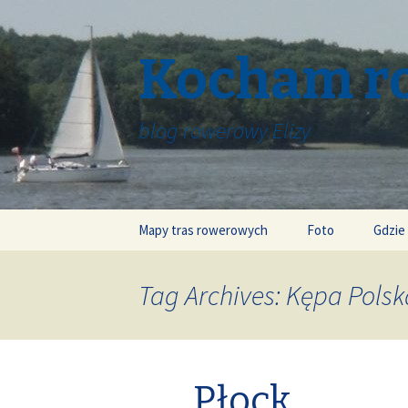
Kocham r
blog rowerowy Elizy
Skip
Mapy tras rowerowych
Foto
Gdzie
to
content
Tag Archives: Kępa Polsk
Płock