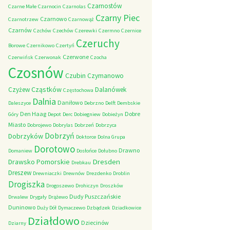
Czarnostów
Czarne Małe
Czarnocin
Czarnolas
Czarny Piec
Czarnowo
Czarnotrzew
Czarnowąż
Czarnów
Czchów
Czechów
Czerewki
Czermno
Czernice
Czeruchy
Borowe
Czernikowo
Czertyń
Czerwone
Czerwińsk
Czerwonak
Czocha
Czosnów
Czubin
Czymanowo
Cząstków
Czyżew
Dalanówek
Częstochowa
Dalnia
Daniłowo
Daleszyce
Debrzno
Delft
Dembskie
Den Haag
Dobre
Góry
Depot
Derc
Dobiegniew
Dobieżyn
Miasto
Dobrojewo
Dobrylas
Dobrzeń
Dobrzyca
Dobrzyń
Dobrzyków
Doktorce
Dolna Grupa
Dorotowo
Drawno
Domaniew
Dosłońce
Dołubno
Dresden
Drawsko Pomorskie
Drebkau
Dreszew
Drewniaczki
Drewnów
Drezdenko
Droblin
Drogiszka
Drogoszewo
Drohiczyn
Droszków
Dudy Puszczańskie
Drwalew
Drygały
Drążewo
Duninowo
Duży Dół
Dymaczewo
Dzbądzek
Dziadkowice
Działdowo
Dziecinów
Dziarny