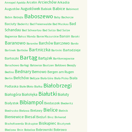
Arciechów
Arcelin
Arkadia
Annopol
Apolda
Babice
Augustówek
Augustów
Babiak
Babimost
Baboszewo
Babin
Babięta
Baby
Bachorze
Bad
Baciuty
Baderitz
Bad Freienwalde
Bad Muskau
Schandau
Bad Schwartau
Bad Sulza
Bad Sulze
Bansin
Bagienice
Bakus Wanda
Banie Mazurskie
Baraki
Baranowo
Barchów
Barczewo
Baranów
Bardo
Bartniczka
Bartodzieje
Barlinek
Bartków
Bartniki
Bartąg
Bartążek
Bartoszki
Bartłomiejowice
Baruchowo
Barłogi
Batowice
Bautzen
Bałdowo
Becejły
Bednary
Bemowo
Bergen am Rugen
Bedlno
Bełchów
Biała
Berlin
Bełżyce
Biała Góra
Biała Piska
Białobrzegi
Podlaska
Białe Błoto
Białka
Białutki
Białogóra
Białołęka
Białuty
Bibiampol
Białystok
Biedaszek
Biederitz
Bielice
Bielawy
Biedrusko
Bielawa
Bielnik
Bieniewice
Biesal
Bieżuń
Binz
Birkerod
Biskupiec
Bischofswerda
Biskupice
Bisztynek
Bobrowniki
Bobrowo
Bledzew
Bnin
Bobolice