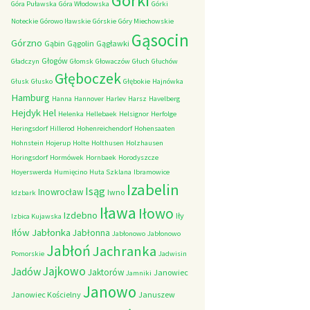
Górki
Góra Puławska
Góra Włodowska
Górki
Noteckie
Górowo Iławskie
Górskie
Góry Miechowskie
Gąsocin
Górzno
Gąbin
Gągolin
Gągławki
Głogów
Gładczyn
Głomsk
Głowaczów
Głuch
Głuchów
Głęboczek
Głusk
Głusko
Głębokie
Hajnówka
Hamburg
Hanna
Hannover
Harlev
Harsz
Havelberg
Hejdyk
Hel
Helenka
Hellebaek
Helsignor
Herfolge
Heringsdorf
Hillerod
Hohenreichendorf
Hohensaaten
Hohnstein
Hojerup
Holte
Holthusen
Holzhausen
Horingsdorf
Hormówek
Hornbaek
Horodyszcze
Hoyerswerda
Humięcino
Huta Szklana
Ibramowice
Izabelin
Isąg
Inowrocław
Iwno
Idzbark
Iława
Iłowo
Izdebno
Iły
Izbica Kujawska
Iłów
Jabłonka
Jabłonna
Jabłonowo
Jabłonowo
Jabłoń
Jachranka
Pomorskie
Jadwisin
Jajkowo
Jadów
Jaktorów
Janowiec
Jamniki
Janowo
Janowiec Kościelny
Januszew