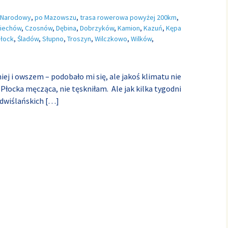
k Narodowy
,
po Mazowszu
,
trasa rowerowa powyżej 200km
,
ciechów
,
Czosnów
,
Dębina
,
Dobrzyków
,
Kamion
,
Kazuń
,
Kępa
łock
,
Śladów
,
Słupno
,
Troszyn
,
Wilczkowo
,
Wilków
,
iej i owszem – podobało mi się, ale jakoś klimatu nie
 Płocka męcząca, nie tęskniłam. Ale jak kilka tygodni
dwiślańskich
[…]