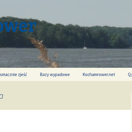
ower
 smacznie zjeść
Bazy wypadowe
Kochamrower.net
Q
a