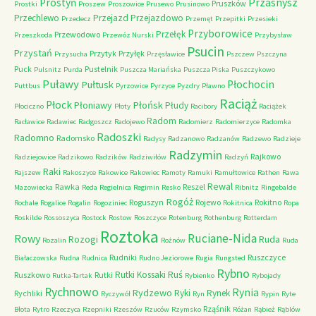
Przasnysz
Prostyń
Pruszków
Prostki
Proszew
Proszowice
Prusewo
Prusinowo
Przechlewo
Przejazd
Przejazdowo
Przedecz
Przemęt
Przepitki
Przesieki
Przyborowice
Przełęk
Przewodowo
Przeszkoda
Przewóz Nurski
Przybysław
Psucin
Przystań
Przytyk
Przyłęk
Przysucha
Przęsławice
Pszczew
Pszczyna
Puck
Pustelnik
Pulsnitz
Purda
Puszcza Mariańska
Puszcza Piska
Puszczykowo
Puławy
Pułtusk
Płochocin
Puttbus
Pyrzowice
Pyrzyce
Pyzdry
Pławno
Raciąż
Płock
Płońsk
Płoniawy
Płudy
Płociczno
Płoty
Racibory
Raciążek
Radom
Racławice
Radawiec
Radgoszcz
Radojewo
Radomierz
Radomierzyce
Radomka
Radoszki
Radomno
Radomsko
Radysy
Radzanowo
Radzanów
Radzewo
Radzieje
Radzymin
Rajkowo
Radziejowice
Radzikowo
Radzików
Radziwiłów
Radzyń
Raki
Rajszew
Rakoszyce
Rakowice
Rakowiec
Ramoty
Ramuki
Ramułtowice
Rathen
Rawa
Rewal
Rawka
Reszel
Mazowiecka
Reda
Regielnica
Regimin
Resko
Ribnitz
Ringebalde
Rogóż
Roguszyn
Rojewo
Rokitno
Rochale
Rogalice
Rogalin
Rogoziniec
Rokitnica
Ropa
Roskilde
Rossoszyca
Rostock
Rostow
Roszczyce
Rotenburg
Rothenburg
Rotterdam
Roztoka
Ruciane-Nida
Rowy
Rozogi
Ruda
Rozalin
Rożnów
Ruda
Rudniki
Ruszczyce
Białaczowska
Rudna
Rudnica
Rudno Jeziorowe
Rugia
Rungsted
Rybno
Ruś
Rutki Kossaki
Ruszkowo
Rutki
Rutka-Tartak
Rybienko
Rybojady
Rychnowo
Rynia
Rydzewo
Ryki
Rynek
Rychliki
Ryczywół
Ryn
Rypin
Ryte
Rząśnik
Błota
Rytro
Rzeczyca
Rzepniki
Rzeszów
Rzuców
Rzymsko
Różan
Rąbież
Rąblów