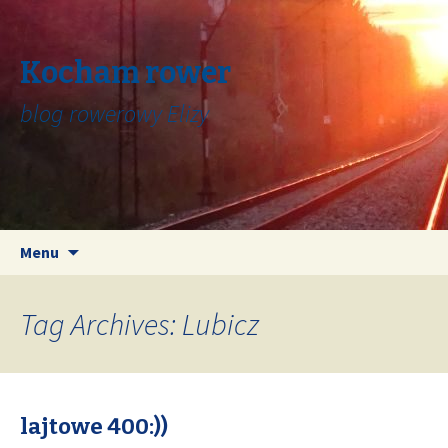
Kocham rower
blog rowerowy Elizy
Skip
Search
Menu
to
for:
content
Tag Archives: Lubicz
lajtowe 400:))