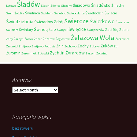
Śladów
Śniadowo
Śniadówko
Śniechy
Łętowo
Ślesin
Śliwice
Ślężany
Świdnica
Świebodzin
Świecie
Śrem
Śródka
Świdwin
Świebno
Świebodzice
Świercze
Świerkowo
Świedziebnia
Świeradów Zdrój
Świerzno
Świnoujście
Święcice
Świniary
Żabi Róg
Żabno
Świniarc
Świątki
Święciechów
Żelazowa Wola
Żaby
Żarzyn
Żarów
Żdżar
Żdżarów
Żegiestów
Żerkowice
Żochy
Żuków
Żnin
Żmigród
Żmijewo
Żmijewo-Podusie
Żochowo
Żubryn
Żur
Żychlin
Żyrardów
Żuromin
Żurominek
Żuławki
Żyrzyn
Żółwino
Archives
Archives
Kategoria wpisu
bez roweru