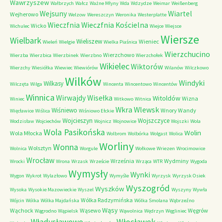
Wawrzyszew
Wałbrzych
Wałcz
Ważne Młyny
Wda
Wdzydze
Weimar
Weißenberg
Wejsuny
Wiartel
Wejherowo
Welzow
Wereszczyn
Weronika
Westerplatte
Wieczfnia Kościelna
Wieczfnia
Wicko
Wichulec
Wiejce
Wiejsce
Wiersze
Wielbark
Wieliszew
Wieniec
Wieleń
Wielgie
Wielka Piaśnica
Wierzchucino
Wierzchowo
Wierzba
Wierzbica
Wierzbinek
Wierzbno
Wierzchołek
Wikielec
Wiktorów
Wierzchy
Wiesiółka
Wiewiec
Wiewiórów
Wilanów
Wilczkowo
Wilków
Windyki
Wilkasy
Wilczęta
Wilga
Wincenta
Wincentowo
Wincentów
Winnica
Wirwajdy
Wisełka
Witoldów
Wizna
Winiec
Witkowo
Witnica
Wkra
Wlewsk
Wiśniewo
Wnory Wandy
Więcławice
Wiślica
Wiśniowo Ełckie
Wojcieszyn
Wojszczyce
Wodzisław
Wojciechów
Wojnicz
Wojnowice
Wojszki
Wola
Wola Pasikońska
Wolin
Wola Młocka
Wolbrom
Wolbórka
Wolgast
Wolica
Worliny
Wonna
Wolsztyn
Wolnica
Worgule
Wołkowe
Wriezen
Wrocimowice
Wrocław
Września
Wydminy
Wrocki
Wrona
Wrzask
Wrzeście
Wrząca
WTR
Wygoda
Wymysły
Wynki
Wygon
Wykrot
Wylazłowo
Wymyśle
Wyrzysk
Wyrzysk Osiek
Wyszogród
Wyszków
Wysoka
Wysokie Mazowieckie
Wyszel
Wyszyny
Wywła
Wólka Radzymińska
Wójcin
Wólka
Wólka Majdańska
Wólka Smolana
Wąbrzeźno
Wąsy
Wąchock
Wąsewo
Węgrów
Wągrodno
Wąpielsk
Wąwolnica
Wędrzyn
Węgliniec