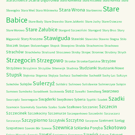
Starachowice
Stara Kamienica
Stara Kiszewa
Stara Kornica
Stara
Stare
Stara Wrona
Sławogóra
Stara Wieś
Stara Wiśniewka
Starbienino
Babice
Stare Budy
Stare Drawsko
Stare Jabłonki
Stare Juchy
Stare Osieczno
Stare Załubice
Stare Worowo
Stargard Szczeciński
Starogard
Stary Brus
Stary
Stawiguda
Stary Kraszew
Stawiski
Bógpomóż
Stawisko
Stawno
Stegna
Stilo
Stoczek
Stolpen
Stolzenhagen
Stopsk
Stowęcino
Strabla
Strachomino
Strachowo
Strachów
Strachówka
Stralsund
Straszewo
Stroby
Strojec
Stromiec
Strubiny
Strych
Strzegocin
Strzegowo
Strzyżew
Strzelce
Strzelce Opolskie
Studzianki
Strzyżewo
Studzianki Nowe
Strzyżmin
Strzyżów
Sttenwijk
Studnica
Stupsk
Stęknica
Stępnica
Stężyca
Suchacz
Suchedniów
Suchodół
Suchy Las
Sufczyn
Sulerzyż
Sulejów
Sulechów
Sulibórz
Sulinowo
Sulisławice
Sulmierzyce
Sulęcin
Susz
Swarzewo
Sumowo
Sumówko
Suradówek
Suskowola
Suwałki
Svendborg
Szadki
Swąderki
Swędkowo
Syberia
Swarzędz
Swornegacie
Sypitki
Szadek
Szczecin
Szałkowo
Szczaniec
Szamocin
Szamotuły
Szarlota
Szałas
Szałe
Szczecinek
Szczekociny
Szczenurze
Szczepankowo
Szcześniki
Szczuczarz
Szczypiorno
Szczytno
Szczytniki
Szelment
Szeląg
Szczuczyn
Szczęsne
Szkotowo
Szewnica
Szklarska Poręba
Szepietowo
Szeroki Bór
Szewce
Szreńsk
Szpetal
Sztynort
Szlasy Mieszki
Szparki
Szpiegowo
Szramowo
Sztum