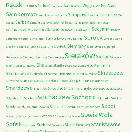
Rączki
Sadowne Węgrowskie
Sady
Sadoleś
Sabinka
Sadowie
Samborowo
Sampława
Santok
Samoklęski
Samotnik
Sandau
Sanniki
Sarbsk
Sasino
Sassnitz
Sarbia
Sarnaki
Sarnowo
Scheveningen
Schiedam
Secymin
Schwedt
Schiffmuhle
Schleife
Schmilka
Schwepnitz
Schwerin
Seelow
Serock
Senftenberg
Seftenberg
Sellin
Semeliskes
Serby
Serniki
Seroki
Sianno
Siemiany
Siekierki
Sianów
Sieczychy
Siedlce
Siedlisko
Siemiatycze
Siemień
Sieraków
Sierpc
Siewierz
Nadrzeczny
Sieniawa
Siennica
Sierakowice
Siła
Skarżysko Kamienna
Skarlin
Siomki
Sitnica
Sitowa
Skaje
Skarżyce
Skrzeszew
Skierniewice
Skolimów
Skowrony
Skriebinai
Skrudki
Skrwilno
Skępe
Skwierzyna
Skórcz
Skrzynno
Skulsk
Skąpe
Slude
Smardzewice
Smardzewo
Smykowo
Smogulec
Smolarnia
Smarklice
Sobe
Sobieszewo
Sochaczew
Sochocin
Soboklęszcz
Sobolewo
Sokolniki
Sokołowo
Sopot
Sokoły
Somianka
Sokoły Jeziorne
Sokółka
Sominy
Sona
Sondenborg
Sowia Wola
Sosnowica
Sorkwity
Sosno
Sosnowe
Sosnówka
Sowia
Sońsk
Stanisławów
Srebrna
Stanisławowo
Spychowo
Srokowo
Stara Dąbrowa