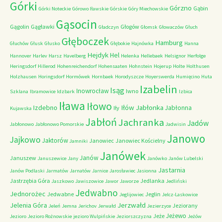
Górki
Górzno
Gąbin
Górki Noteckie
Górowo Iławskie
Górskie
Góry Miechowskie
Gąsocin
Gągolin
Gągławki
Głogów
Gładczyn
Głomsk
Głowaczów
Głuch
Głęboczek
Hamburg
Głuchów
Głusk
Głusko
Głębokie
Hajnówka
Hanna
Hejdyk
Hel
Hannover
Harlev
Harsz
Havelberg
Helenka
Hellebaek
Helsignor
Herfolge
Heringsdorf
Hillerod
Hohenreichendorf
Hohensaaten
Hohnstein
Hojerup
Holte
Holthusen
Holzhausen
Horingsdorf
Hormówek
Hornbaek
Horodyszcze
Hoyerswerda
Humięcino
Huta
Izabelin
Isąg
Inowrocław
Iwno
Szklana
Ibramowice
Idzbark
Izbica
Iława
Iłowo
Iłów
Jabłonka
Izdebno
Jabłonna
Iły
Kujawska
Jabłoń
Jachranka
Jadów
Jabłonowo
Jabłonowo Pomorskie
Jadwisin
Janowo
Jajkowo
Jaktorów
Janowiec
Janowiec Kościelny
Jamniki
Janówek
Janów
Januszew
Januszewice
Jany
Janówko
Janów Lubelski
Jastarnia
Janów Podlaski
Jarmatów
Jarnatów
Jarnice
Jarosławiec
Jasionna
Jastrzębia Góra
Jedlanka
Jaszkowo
Jawiszowice
Jawor
Jaworze
Jedliński
Jedwabno
Jednorożec
Jedwabne
Jeglin
Jeglijowiec
Jelcz-Laskowice
Jerzwałd
Jelenia Góra
Jeziorany
Jeleń
Jemna
Jerichov
Jerwałd
Jezierzyce
Jeżewo
Jeże
Jezioro
Jezioro Rożnowskie
jezioro Wulpińskie
Jeziorszczyzna
Jeżów