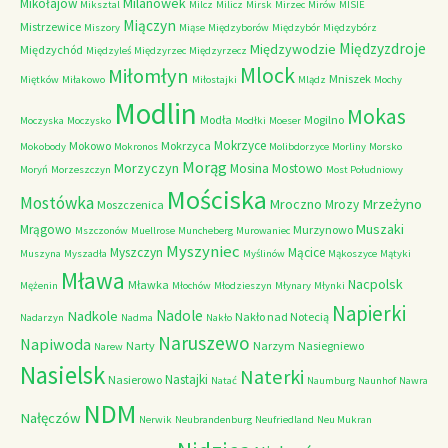
Milanówek
Mikołajów
Miksztal
Milcz
Milicz
Mirsk
Mirzec
Mirów
MISIE
Miączyn
Mistrzewice
Miszory
Miąse
Międzyborów
Międzybór
Międzybórz
Międzyzdroje
Międzywodzie
Międzychód
Międzyleś
Międzyrzec
Międzyrzecz
Mlock
Miłomłyn
Mniszek
Miętków
Miłakowo
Miłostajki
Mlądz
Mochy
Modlin
Mokas
Modła
Mogilno
Moczyska
Moczysko
Modłki
Moeser
Mokrzyce
Mokowo
Mokrzyca
Mokobody
Mokronos
Molibdorzyce
Morliny
Morsko
Morąg
Morzyczyn
Mosina
Mostowo
Moryń
Morzeszczyn
Most Południowy
Mościska
Mostówka
Mrzeżyno
Mroczno
Mrozy
Moszczenica
Muszaki
Mrągowo
Murzynowo
Mszczonów
Muellrose
Muncheberg
Murowaniec
Myszyniec
Myszczyn
Mącice
Muszyna
Myszadła
Myślinów
Mąkoszyce
Mątyki
Mława
Nacpolsk
Mławka
Mężenin
Młochów
Młodzieszyn
Młynary
Młynki
Napierki
Nadkole
Nadole
Nakło nad Notecią
Nadarzyn
Nadma
Nakło
Naruszewo
Napiwoda
Narty
Narzym
Nasiegniewo
Narew
Nasielsk
Naterki
Nastajki
Nasierowo
Natać
Naumburg
Naunhof
Nawra
NDM
Nałęczów
Nerwik
Neubrandenburg
Neufriedland
Neu Mukran