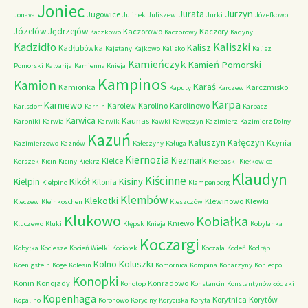
Joniec
Jurzyn
Jurata
Jugowice
Jonava
Julinek
Juliszew
Jurki
Józefkowo
Józefów
Jędrzejów
Kaczorowo
Kaczory
Kaczkowo
Kaczorowy
Kadyny
Kadzidło
Kaliszki
Kalisz
Kadłubówka
Kajetany
Kajkowo
Kalisko
Kalisz
Kamieńczyk
Kamień Pomorski
Pomorski
Kalvarija
Kamienna Knieja
Kampinos
Kamion
Karaś
Kamionka
Karczmisko
Kaputy
Karczew
Karpa
Karniewo
Karolew
Karolino
Karolinowo
Karlsdorf
Karnin
Karpacz
Karwica
Kaunas
Karpniki
Karwia
Karwik
Kawki
Kawęczyn
Kazimierz
Kazimierz Dolny
Kazuń
Kałuszyn
Kałęczyn
Kcynia
Kazimierzowo
Kaznów
Kałeczyny
Kaługa
Kiernozia
Kiezmark
Kielce
Kerszek
Kicin
Kiciny
Kiekrz
Kiełbaski
Kiełkowice
Klaudyn
Kiścinne
Kikół
Kisiny
Kiełpin
Kilonia
Kiełpino
Klampenborg
Klembów
Klekotki
Klewinowo
Klewki
Kleczew
Kleinkoschen
Kleszczów
Klukowo
Kobiałka
Kniewo
Kluczewo
Kluki
Klępsk
Knieja
Kobylanka
Koczargi
Kobyłka
Kociesze
Kocień Wielki
Kociołek
Koczała
Kodeń
Kodrąb
Kolno
Koluszki
Koenigstein
Koge
Kolesin
Komornica
Kompina
Konarzyny
Koniecpol
Konopki
Konin
Konojady
Konradowo
Konotop
Konstancin
Konstantynów Łódzki
Kopenhaga
Korytnica
Korytów
Kopalino
Koronowo
Koryciny
Koryciska
Koryta