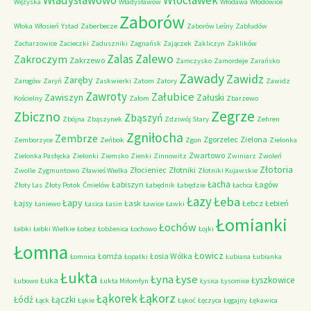
Władysławowo
Włocławek
Wężyska
Władysławów
Włodawa
Włodowice
Zaborów
Włoka
Włosień
Ystad
Zaberbecze
Zaborów Leśny
Zabłudów
Zacharzowice
Zacieczki
Zaduszniki
Zagnańsk
Zajączek
Zakliczyn
Zaklików
Zalas
Zalewo
Zakroczym
Zakrzewo
Zamczysko
Zamordeje
Zarańsko
Zawady
Zawidz
Zaręby
Zarogów
Zaryń
Zaskwierki
Zatom
Zatory
Zawidz
Zawroty
Załubice
Zawiszyn
Załuski
Kościelny
Załom
Zbarzewo
Zegrze
Zbiczno
Zbąszyń
Zbójna
Zbąszynek
Zdziwój Stary
Zehren
Zgniłocha
Zembrze
Zgorzelec
Zielona
Zemborzyce
Zeńbok
Zgon
Zielonka
Zwartowo
Zielonka Pasłęcka
Zielonki
Ziemsko
Zienki
Zinnowitz
Zwiniarz
Zwoleń
Złotoria
Złocieniec
Złotniki
Zwolle
Zygmuntowo
Zławieś Wielka
Złotniki Kujawskie
Łacha
Łabiszyn
Łagów
Złoty Las
Złoty Potok
Ćmielów
Łabędnik
Łabędzie
Łachca
Łazy
Łeba
Łapy
Łajsy
Łask
Łebcz
Łebień
Łaniewo
Łasica
Łasin
Ławice
Ławki
Łomianki
Łochów
Łebki
Łebki Wielkie
Łobez
Łobżenica
Łochowo
Łojki
Łomna
Łowicz
Łomża
Łosia Wólka
Łomnica
Łopatki
Łubiana
Łubianka
Łukta
Łyna
Łyse
Łyszkowice
Łuka
Łubowo
Łukta Miłomłyn
Łysica
Łysomice
Łąkorz
Łąkorek
Łódź
Łączki
Łąck
Łąkie
Łąkoć
Łęczyca
Łęgajny
Łękawica