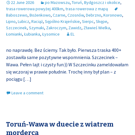
22 June 2026
po Mazowszu
,
Toruń, Bydgoszcz i okolice
,
trasa rowerowa powyżej 400km
,
trasa rowerowa z mapą
Baboszewo
,
Bożenkowo
,
Czarne
,
Czosnów
,
Debrzno
,
Koronowo
,
Lipno
,
Lubicz
,
Raciąż
,
Sępólno Krajeńskie
,
Sierpc
,
Skępe
,
Szczecinek
,
Szymaki
,
Zakroczym
,
Zawidz
,
Zławieś Wielka
,
Łomianki
,
Łubianka
,
Łysomice
EL
no naprawdę. Bez ściemy. Tak było. Pierwsza traska 400+
zostawiła same pozytywne wspomnienia. Szczecinek –
Wawa. Pełen lajt i czysty fun:)) W Szczecinku zameldowałam
się wczoraj w prawie południe. Trochę inny był plan – z
pociągu
[…]
Leave a comment
Toruń-Wawa w duecie z wiatrem
mordercą