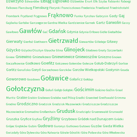
Elbląg
Dźwirzyno
Elgnówko
Edwardów
Elżbietów
Erurt
Ełk Szyba
Fabianki
Faborgi
Flensburg
Falkowo
Flansburg
Florynki
Franciszkowo
Fredericia
Friedland
Friedrichstahl
Frąknowo
Gaj
Gady
Frombork
Frydland
Frygnowo
Funka
Fynshav
Gabrysin
Garwolin
Gartz
Gajówka
Garbów
Garczegorze
Gardna Wielka
Gardzienice
Garnek
Gassy
Gawłów
Gdańsk
Gdynia
Gawłowo
Gać
Gdynia Orłowo
Gidle
Giebałtów
Gietrzwałd
Gierwaty
Giławy
Gierłoż
Giethoorn
Giewartów
Gilleleje
Glinojeck
Giżycko
Giżycko Olsztyn
Glaucha
Glina
Glodowo
Gnaty Szczerbaki
Gniewino
Gniewniewice
Gniewoszów
Gniewkowo
Gniezno
Gniew
Gnoien
Goerlitz
Godkowo
Golub-Dobrzyń
Goczałkowice
Golczewo
Goleniów
Golesze
Gorlice
Gorlitz
Goryń
Gorzów Wielkopolski
Gostynin
Goruńsko
Gorzechowo
Gorzków
Gouda
Goławice
Goworowo
Gołańcz
Gozdowo
Gołdap
Gołotczyzna
Gościmin
Gołuń
Gołąb
Gołąbki
Gościno
Goźlin
Graal
Grabie
Muritz
Grabin
Grabowo
Grabów nad Pilicą
Gradki
Graested
Greifswald
Grimma
Grodziczno
Grodno
Grodzisk
Grodzisk Mazowiecki
Grodziszcze
Grodziszcze
Grudusk
Mazowieckie
Gromadno
Großenhain
Grudziądz
Gruenewald
Grunwald
Gryźliny
Gruszka
Gryfice
Grzybowo
Gródek nad Dunajcem
Gryfino
Gródki
Gudowo
Guzów
Gwda Wielka
Grójec
Grębków
Gubin
Guronys
Gutkowo
Gutowo
Gwizdały
Góra Dylewska
Góra Kalwaria
Górale
Góraliki
Góra Puławska
Góra Włodowska