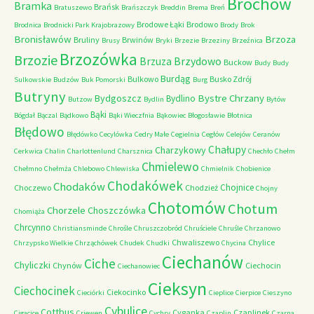
Brochów
Bramka
Brańsk
Bratuszewo
Brańszczyk
Breddin
Brema
Breń
Brodowe Łąki
Brodowo
Brodnica
Brodnicki Park Krajobrazowy
Brody
Brok
Bronisławów
Brzoza
Bruliny
Brwinów
Brusy
Bryki
Brzezie
Brzeziny
Brzeźnica
Brzozówka
Brzozie
Brzydowo
Brzuza
Buckow
Budy
Budy
Burdąg
Bulkowo
Busko Zdrój
Sulkowskie
Budzów
Buk Pomorski
Burg
Butryny
Bystre Chrzany
Bydgoszcz
Bydlino
Butzow
Bydlin
Bytów
Bąki
Bógdał
Bączal
Bądkowo
Bąki Wieczfnia
Bąkowiec
Błogosławie
Błotnica
Błędowo
Błędówko
Cecylówka
Cedry Małe
Cegielnia
Cegłów
Celejów
Ceranów
Chałupy
Charzykowy
Cerkwica
Chalin
Charlottenlund
Charsznica
Chechło
Chełm
Chmielewo
Chełmno
Chełmża
Chlebowo
Chlewiska
Chmielnik
Chobienice
Chodakówek
Chodaków
Chojnice
Choczewo
Chodzież
Chojny
Chotomów
Chotum
Chorzele
Choszczówka
Chomiąża
Chrcynno
Christiansminde
Chrośle
Chruszczobród
Chruściele
Chruśle
Chrzanowo
Chwaliszewo
Chylice
Chrzypsko Wielkie
Chrząchówek
Chudek
Chudki
Chycina
Ciechanów
Ciche
Chyliczki
Chynów
Ciechocin
Ciechanowiec
Cieksyn
Ciechocinek
Ciekocinko
Cieciórki
Cieplice
Cierpice
Cieszyno
Cybulice
Cottbus
Cyganka
Czaplinek
Cigacice
Criewen
Cychry
Czaplin
Czarna