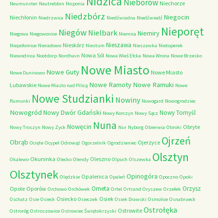
Nidzica
Nieborów
Niechorze
Neumunster
Neutrebbin
Nicponia
Niedzbórz
Niegocin
Niechłonin
Niedrzwica
Niedźwiadna
Niedźwiedź
Nieporęt
Niegów
Nielbark
Niemiry
Niegowa
Niegowonice
Niemica
Nieszawa
Nieskórz
Niepołomice
Nieradowo
Niestum
Nieszawka
Nietoperek
Nowa Sól
Niewodnica
Nootdorp
Nordhavn
Nowa Wieś Ełcka
Nowa Wrona
Nowe Brzesko
Nowe Miasto
Nowe Guty
Nowe Miasto
Nowe Duninowo
Nowe Ramoty
Nowe Ramuki
Lubawskie
Nowe Miasto nad Pilicą
Nowe
Nowe Studzianki
Nowiny
Rumunki
Nowogard
Nowogrodziec
Nowogród
Nowy Dwór Gdański
Nowy Tomyśl
Nowy Korczyn
Nowy Sącz
Nuna
Nowęcin
Obryte
Nowy Troszyn
Nowy Zyck
Nur
Nyborg
Obierwia
Obroki
Ojrzeń
Obrąb
Ojerzyce
Ocięte
Ocypel
Odrowąż
Ogorzelnik
Ogrodzieniec
Olsztyn
Okuninka
Oleszno
Okalewo
Olecko
Olendy
Olpuch
Olszewka
Olsztynek
Opinogóra
Opalenica
Olędzkie
Opaleń
Opoczno
Opoki
Orneta
Orzysz
Opole
Oporów
Orchowo
Orchówek
Ortel
Ortrand
Oryszew
Orzełek
Osiecko
Osiek
Oschatz
Osie
Osieck
Osieczek
Osiek Drawski
Osmolice
Osnabrueck
Ostrołęka
Ostrowite
Ostroróg
Ostroszowice
Ostrowiec Świętokrzyski