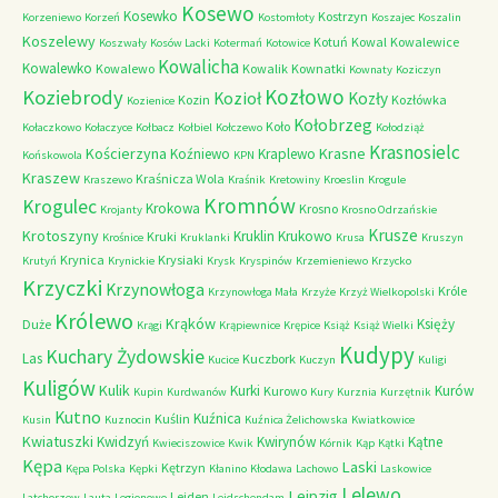
Kosewo
Kosewko
Kostrzyn
Korzeniewo
Korzeń
Kostomłoty
Koszajec
Koszalin
Koszelewy
Kotuń
Kowal
Kowalewice
Koszwały
Kosów Lacki
Kotermań
Kotowice
Kowalicha
Kowalewko
Kowalewo
Kowalik
Kownatki
Kownaty
Koziczyn
Kozłowo
Koziebrody
Kozioł
Kozły
Kozin
Kozłówka
Kozienice
Kołobrzeg
Koło
Kołaczkowo
Kołaczyce
Kołbacz
Kołbiel
Kołczewo
Kołodziąż
Krasnosielc
Kościerzyna
Krasne
Koźniewo
Kraplewo
Końskowola
KPN
Kraszew
Kraśnicza Wola
Kraszewo
Kraśnik
Kretowiny
Kroeslin
Krogule
Kromnów
Krogulec
Krokowa
Krosno
Krojanty
Krosno Odrzańskie
Krusze
Krotoszyny
Kruklin
Krukowo
Kruki
Krośnice
Kruklanki
Krusa
Kruszyn
Krynica
Krysiaki
Krutyń
Krynickie
Krysk
Kryspinów
Krzemieniewo
Krzycko
Krzyczki
Krzynowłoga
Króle
Krzynowłoga Mała
Krzyże
Krzyż Wielkopolski
Królewo
Krąków
Księży
Duże
Krągi
Krąpiewnice
Krępice
Książ
Książ Wielki
Kudypy
Kuchary Żydowskie
Las
Kuczbork
Kucice
Kuczyn
Kuligi
Kuligów
Kulik
Kurki
Kurów
Kurowo
Kupin
Kurdwanów
Kury
Kurznia
Kurzętnik
Kutno
Kuźnica
Kuślin
Kusin
Kuznocin
Kuźnica Żelichowska
Kwiatkowice
Kwiatuszki
Kwidzyń
Kwirynów
Kątne
Kwieciszowice
Kwik
Kórnik
Kąp
Kątki
Kępa
Laski
Kętrzyn
Kępa Polska
Kępki
Kłanino
Kłodawa
Lachowo
Laskowice
Lelewo
Leipzig
Leiden
Latchorzew
Lauta
Legionowo
Leidschendam