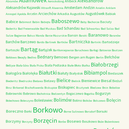
Adamówek
Aleksandrów
Ahlbeck
Abramów
Aeroskobing
Andzin
Aleksandrów Kujawski
Amsterdam
Altranft
Alwernia
Anielin
Anklam
Arciechów
Augustówek
Arcelin
Arkadia
Augustów
Babiak
Annopol
Apolda
Baboszewo
Babice
Baciuty
Babimost
Babin
Babięta
Baby
Bachorze
Bad Schandau
Baderitz
Bad Freienwalde
Bad Muskau
Bad Schwartau
Bad Sulza
Bad
Baranowo
Bansin
Sulze
Bagienice
Bakus Wanda
Banie Mazurskie
Baraki
Baranów
Bartniczka
Barchów
Barczewo
Bartodzieje
Bardo
Barlinek
Bartków
Bartniki
Bartąg
Bartążek
Bartoszki
Bartłomiejowice
Baruchowo
Barłogi
Batowice
Bautzen
Bednary
Bełchów
Bemowo
Bergen am Rugen
Bałdowo
Becejły
Bedlno
Berlin
Białobrzegi
Biała Podlaska
Bełżyce
Biała Góra
Biała Piska
Białe Błoto
Białka
Białutki
Bibiampol
Białogóra
Białołęka
Białuty
Białystok
Biedaszek
Bielice
Bieniewice
Biesal
Bielawy
Bieżuń
Biederitz
Biedrusko
Bielawa
Bielnik
Biskupiec
Binz
Birkerod
Bischofswerda
Biskupice
Bisztynek
Bledzew
Bnin
Bobolice
Bogurzyn
Bobrowniki
Bobrowo
Bogaczewo
Bochotnica
Bodzentyn
Bogatka
Bolimów
Bolęcin
Bolesławiec
Bolino
Bolechowo
Boleszyno
Bolków
Bolszewo
Borkowo
Boreczno
Borki
Borsuki
Borne Sulinowo
Borsdorf
Borzęcin
Borzymy
Bosewo
Boszkowo
Borzyny
Borów
Boże
Bożenkowo