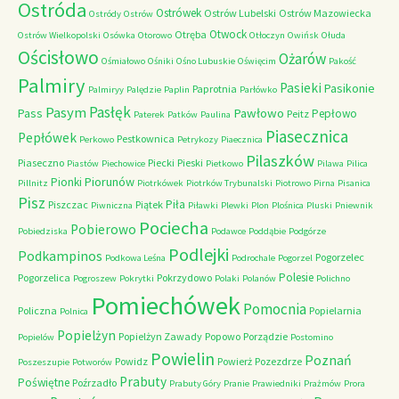
Ostróda
Ostrówek
Ostrów Lubelski
Ostrów Mazowiecka
Ostródy
Ostrów
Otwock
Otręba
Ostrów Wielkopolski
Osówka
Otorowo
Otłoczyn
Owińsk
Ołuda
Ościsłowo
Ożarów
Ośmiałowo
Ośniki
Ośno Lubuskie
Oświęcim
Pakość
Palmiry
Pasieki
Pasikonie
Paprotnia
Palmiryy
Palędzie
Paplin
Parłówko
Pasłęk
Pasym
Pawłowo
Pass
Pepłowo
Peitz
Paterek
Patków
Paulina
Piasecznica
Pepłówek
Pestkownica
Perkowo
Petrykozy
Piaecznica
Pilaszków
Piaseczno
Piecki
Pieski
Piastów
Piechowice
Pietkowo
Pilawa
Pilica
Piorunów
Pionki
Pillnitz
Piotrkówek
Piotrków Trybunalski
Piotrowo
Pirna
Pisanica
Pisz
Piła
Piszczac
Piątek
Piwniczna
Piławki
Plewki
Plon
Plośnica
Pluski
Pniewnik
Pociecha
Pobierowo
Pobiedziska
Podawce
Poddąbie
Podgórze
Podlejki
Podkampinos
Pogorzelec
Podkowa Leśna
Podrochale
Pogorzel
Polesie
Pogorzelica
Pokrzydowo
Pogroszew
Pokrytki
Polaki
Polanów
Polichno
Pomiechówek
Pomocnia
Policzna
Popielarnia
Polnica
Popielżyn
Popielżyn Zawady
Popowo
Porządzie
Popielów
Postomino
Powielin
Poznań
Powidz
Powierż
Pozezdrze
Poszeszupie
Potworów
Prabuty
Poświętne
Poźrzadło
Prabuty Góry
Pranie
Prawiedniki
Prażmów
Prora