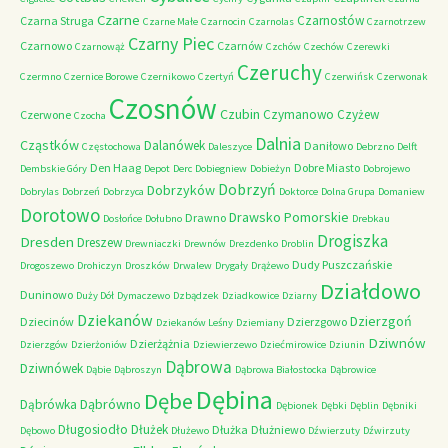
Czarne
Czarnostów
Czarna Struga
Czarne Małe
Czarnocin
Czarnolas
Czarnotrzew
Czarny Piec
Czarnowo
Czarnów
Czarnowąż
Czchów
Czechów
Czerewki
Czeruchy
Czermno
Czernice Borowe
Czernikowo
Czertyń
Czerwińsk
Czerwonak
Czosnów
Czubin
Czymanowo
Czyżew
Czerwone
Czocha
Dalnia
Cząstków
Dalanówek
Daniłowo
Częstochowa
Daleszyce
Debrzno
Delft
Den Haag
Dobre Miasto
Dembskie Góry
Depot
Derc
Dobiegniew
Dobieżyn
Dobrojewo
Dobrzyń
Dobrzyków
Dobrylas
Dobrzeń
Dobrzyca
Doktorce
Dolna Grupa
Domaniew
Dorotowo
Drawsko Pomorskie
Drawno
Dosłońce
Dołubno
Drebkau
Drogiszka
Dresden
Dreszew
Drewniaczki
Drewnów
Drezdenko
Droblin
Dudy Puszczańskie
Drogoszewo
Drohiczyn
Droszków
Drwalew
Drygały
Drążewo
Działdowo
Duninowo
Duży Dół
Dymaczewo
Dzbądzek
Dziadkowice
Dziarny
Dziekanów
Dzierzgoń
Dziecinów
Dzierzgowo
Dziekanów Leśny
Dziemiany
Dziwnów
Dzierżążnia
Dzierzgów
Dzierżoniów
Dziewierzewo
Dziećmirowice
Dziunin
Dąbrowa
Dziwnówek
Dąbie
Dąbroszyn
Dąbrowa Białostocka
Dąbrowice
Dębina
Dębe
Dąbrówno
Dąbrówka
Dębionek
Dębki
Dęblin
Dębniki
Długosiodło
Dłużek
Dłużka
Dłużniewo
Dębowo
Dłużewo
Dźwierzuty
Dźwirzuty