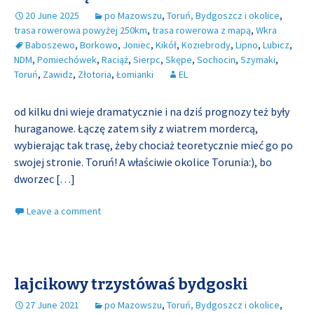
20 June 2025
po Mazowszu
,
Toruń, Bydgoszcz i okolice
,
trasa rowerowa powyżej 250km
,
trasa rowerowa z mapą
,
Wkra
Baboszewo
,
Borkowo
,
Joniec
,
Kikół
,
Koziebrody
,
Lipno
,
Lubicz
,
NDM
,
Pomiechówek
,
Raciąż
,
Sierpc
,
Skępe
,
Sochocin
,
Szymaki
,
Toruń
,
Zawidz
,
Złotoria
,
Łomianki
EL
od kilku dni wieje dramatycznie i na dziś prognozy też były
huraganowe. Łączę zatem siły z wiatrem mordercą,
wybierając tak trasę, żeby chociaż teoretycznie mieć go po
swojej stronie. Toruń! A właściwie okolice Torunia:), bo
dworzec
[…]
Leave a comment
lajcikowy trzystówaś bydgoski
27 June 2021
po Mazowszu
,
Toruń, Bydgoszcz i okolice
,