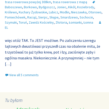
trasa rowerowa powyżej 300km
,
trasa rowerowa z mapą
Baboszewo
,
Borkowo
,
Bydgoszcz
,
Joniec
,
Kikół
,
Koziebrody
,
Królewo
,
Kuchary Żydowskie
,
Lubicz
,
Modlin
,
Nieszawka
,
Otorowo
,
Pomiechówek
,
Raciąż
,
Sierpc
,
Skępe
,
Smardzewo
,
Sochocin
,
Szymaki
,
Toruń
,
Zawidz Kościelny
,
Złotoria
,
Łomianki
,
Łomna
EL
więc otóż TAK. To JEST możliwe. Po zaliczeniu szeregu
lajtowych dwustówasi przyszedł czas na obalenie mitu, że
trzystówaś to już tylko krew, pot i łzy, zaciśnięte zęby i
ogólna masakra. Niekoniecznie. A przynajmniej – nie tym
[…]
View all 5 comments
Tu byłam