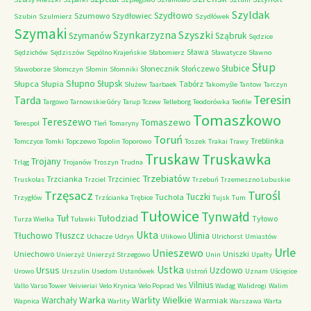
Szyldak
Szydłowo
Szumowo
Szydłowiec
Szubin
Szulmierz
Szydłówek
Szymaki
Szyszki
Szynkarzyzna
Szymanów
Sząbruk
Sędzice
Sława
Sędzichów
Sędziszów
Sępólno Krajeńskie
Słabomierz
Sławatycze
Sławno
Słup
Słubice
Słonecznik
Słończewo
Sławoborze
Słomczyn
Słomin
Słomniki
Słupno
Słupsk
Słupca
Słupia
Tabórz
Służew
Taarbaek
Takomyśle
Tantow
Tarczyn
Teresin
Tarda
Targowo
Tarnowskie Góry
Tarup
Tczew
Telleborg
Teodorówka
Teofile
Tomaszkowo
Tereszewo
Tomaszewo
Terespol
Tleń
Tomaryny
Toruń
Treblinka
Tomczyce
Tomki
Topczewo
Topolin
Toporowo
Toszek
Trakai
Trawy
Truskaw
Truskawka
Trojany
Trląg
Trojanów
Troszyn
Trudna
Trzebiatów
Trzcianka
Trzciniec
Truskolas
Trzciel
Trzebuń
Trzemeszno Lubuskie
Trzęsacz
Turośl
Tuczki
Tuchola
Trzygłów
Trzścianka
Trębice
Tujsk
Tum
Tułowice
Tynwałd
Tuł
Tułodziad
Tyłowo
Turza Wielka
Tuławki
Ukta
Tłuchowo
Tłuszcz
Ulinia
Uchacze
Udryn
Ulikowo
Ulrichorst
Umiastów
Urle
Unieszewo
Uniechowo
Uniszki
Unierzyż
Unierzyż Strzegowo
Unin
Upałty
Ustka
Ursus
Uzdowo
Urowo
Urszulin
Usedom
Ustanówek
Ustroń
Uznam
Uścięcice
Vilnius
Vallo
Varso Tower
Veivieriai
Velo Krynica
Velo Poprad
Ves
Wadąg
Walidrogi
Walim
Warka
Warlity Wielkie
Warchały
Warmiak
Wapnica
Warlity
Warszawa
Warta