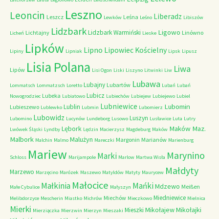
Leszno
Leoncin
Liberadz
Leszcz
Leśna
Lewków
Leśno
Libiszów
Lidzbark
Ligowo
Lidzbark Warmiński
Lichtajny
Linówno
Licheń
Lieske
Lipków
Lipno
Lipowiec Kościelny
Lipiny
Lipniak
Lipsk
Lipusz
Lisia Polana
Liwa
Lipów
Lisi Ogon
Liski
Liszyno
Litwinki
Liw
Lubawa
Lubajny
Lubartów
Lommatsch
Lommatzsch
Loretto
Lubań
Lubań
Lubicz
Lubeka
Nowogrodziec
Lubiatowo
Lubiechów
Lubiejew
Lubiejewo
Lubiel
Lubniewice
Lubomin
Lublin
Lubieszewo
Lublewko
Lubmin
Lubomierz
Lubowidz
Luszyn
Lubomino
Lucynów
Lundeborg
Lusowo
Lusławice
Luta
Lutry
Maków Maz.
Lębork
Lwówek Śląski
Lyndby
Lędzin
Macierzysz
Magdeburg
Maków
Malbork
Malużyn
Margonin
Marianów
Malchin
Malmo
Mareczki
Marienburg
Mariew
Marynino
Marki
Schloss
Marijampole
Marlow
Martwa Wisła
Małdyty
Marzewo
Marzęcino
Marózek
Maszewo
Matyldów
Matyty
Maurycew
Małocice
Małkinia
Mańki
Mdzewo
Meißen
Małe Cybulice
Małyszyn
Miedniewice
Miechów
Melibdorzyce
Mescherin
Miastko
Michrów
Mieczkowo
Mielnica
Mierki
Mikołajew
Mikołajki
Mieszki
Mierziączka
Mierzwin
Mierzyn
Mieszaki