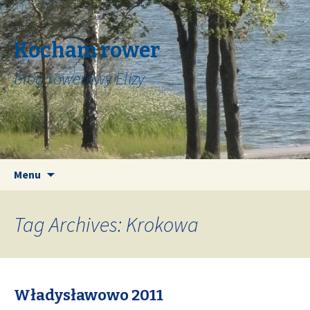
Kocham rower
blog rowerowy Elizy
Skip
Search
Menu
to
for:
content
Tag Archives: Krokowa
Władysławowo 2011