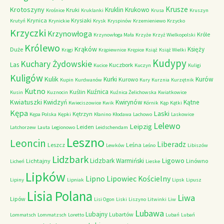
Krusze
Krotoszyny
Kruklin
Krukowo
Kruki
Krośnice
Kruklanki
Krusa
Kruszyn
Krynica
Krysiaki
Krutyń
Krynickie
Krysk
Kryspinów
Krzemieniewo
Krzycko
Krzyczki
Krzynowłoga
Króle
Krzynowłoga Mała
Krzyże
Krzyż Wielkopolski
Królewo
Krąków
Księży
Duże
Krągi
Krąpiewnice
Krępice
Książ
Książ Wielki
Kudypy
Kuchary Żydowskie
Las
Kuczbork
Kucice
Kuczyn
Kuligi
Kuligów
Kulik
Kurki
Kurów
Kurowo
Kupin
Kurdwanów
Kury
Kurznia
Kurzętnik
Kutno
Kuźnica
Kuślin
Kusin
Kuznocin
Kuźnica Żelichowska
Kwiatkowice
Kwiatuszki
Kwidzyń
Kwirynów
Kątne
Kwieciszowice
Kwik
Kórnik
Kąp
Kątki
Kępa
Laski
Kętrzyn
Kępa Polska
Kępki
Kłanino
Kłodawa
Lachowo
Laskowice
Lelewo
Leipzig
Leiden
Latchorzew
Lauta
Legionowo
Leidschendam
Leszno
Leoncin
Liberadz
Leszcz
Leśna
Lewków
Leśno
Libiszów
Lidzbark
Ligowo
Lidzbark Warmiński
Lichtajny
Linówno
Licheń
Lieske
Lipków
Lipno
Lipowiec Kościelny
Lipiny
Lipniak
Lipsk
Lipusz
Lisia Polana
Liwa
Lipów
Lisi Ogon
Liski
Liszyno
Litwinki
Liw
Lubawa
Lubajny
Lubartów
Lommatsch
Lommatzsch
Loretto
Lubań
Lubań