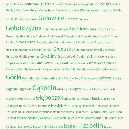
Goerlitz
Godkowo
Golub-Dobrzyń
Goczałkowice
Golczewo
Goleniów
Golesze
Gorlice
Gorlitz
Goryń
Gorzów Wielkopolski
Gostynin
Goruńsko
Gorzechowo
Gorzków
Gouda
Goławice
Goworowo
Gołańcz
Gozdowo
Gołdap
Gołotczyzna
Gościmin
Gołuń
Gołąb
Gołąbki
Gościno
Goźlin
Graal
Grabie
Muritz
Grabin
Grabowo
Grabów nad Pilicą
Gradki
Graested
Greifswald
Grimma
Grodziczno
Grodno
Grodzisk
Grodzisk Mazowiecki
Grodziszcze
Grodziszcze
Grudusk
Mazowieckie
Gromadno
Großenhain
Grudziądz
Gruenewald
Grunwald
Gryźliny
Gruszka
Gryfice
Grzybowo
Gródek nad Dunajcem
Gryfino
Gródki
Gudowo
Guzów
Gwda Wielka
Grójec
Grębków
Gubin
Guronys
Gutkowo
Gutowo
Gwizdały
Góra Dylewska
Góra Kalwaria
Górale
Góraliki
Góra Puławska
Góra Włodowska
Górki
Górzno
Gąbin
Górki Noteckie
Górowo Iławskie
Górskie
Góry Miechowskie
Gąsocin
Gągolin
Gągławki
Głogów
Gładczyn
Głomsk
Głowaczów
Głuch
Głęboczek
Hamburg
Głuchów
Głusk
Głusko
Głębokie
Hajnówka
Hanna
Hejdyk
Hel
Hannover
Harlev
Harsz
Havelberg
Helenka
Hellebaek
Helsignor
Herfolge
Heringsdorf
Hillerod
Hohenreichendorf
Hohensaaten
Hohnstein
Hojerup
Holte
Holthusen
Holzhausen
Horingsdorf
Hormówek
Hornbaek
Horodyszcze
Hoyerswerda
Humięcino
Huta
Izabelin
Isąg
Inowrocław
Iwno
Szklana
Ibramowice
Idzbark
Izbica