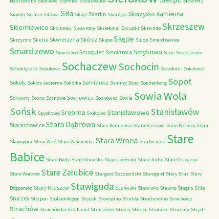
Siewierz
Nadrzeczny
Sieniawa
Siennica
Sierakowice
Siła
Skarżysko Kamienna
Skarlin
Siomki
Sitnica
Sitowa
Skaje
Skarżyce
Skrzeszew
Skierniewice
Skolimów
Skowrony
Skriebinai
Skrudki
Skrwilno
Skępe
Skwierzyna
Skórcz
Skrzynno
Skulsk
Skąpe
Slude
Smardzewice
Smardzewo
Smykowo
Smogulec
Smolarnia
Smarklice
Sobe
Sobieszewo
Sochaczew
Sochocin
Soboklęszcz
Sobolewo
Sokolniki
Sokołowo
Sopot
Sokoły
Somianka
Sokoły Jeziorne
Sokółka
Sominy
Sona
Sondenborg
Sowia Wola
Sosnowica
Sorkwity
Sosno
Sosnowe
Sosnówka
Sowia
Sońsk
Stanisławów
Srebrna
Stanisławowo
Spychowo
Srokowo
Stara Dąbrowa
Starachowice
Stara Kamienica
Stara Kiszewa
Stara Kornica
Stara
Stare
Stara Wrona
Sławogóra
Stara Wieś
Stara Wiśniewka
Starbienino
Babice
Stare Budy
Stare Drawsko
Stare Jabłonki
Stare Juchy
Stare Osieczno
Stare Załubice
Stare Worowo
Stargard Szczeciński
Starogard
Stary Brus
Stary
Stawiguda
Stary Kraszew
Stawiski
Bógpomóż
Stawisko
Stawno
Stegna
Stilo
Stoczek
Stolpen
Stolzenhagen
Stopsk
Stowęcino
Strabla
Strachomino
Strachowo
Strachów
Strachówka
Stralsund
Straszewo
Stroby
Strojec
Stromiec
Strubiny
Strych