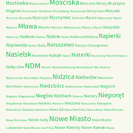
Mościska
Mostówka
Mrzeżyno
Mroczno
Mrozy
Moszczenica
Muszaki
Mrągowo
Murzynowo
Mszczonów
Muellrose
Muncheberg
Murowaniec
Myszyniec
Myszczyn
Mącice
Muszyna
Myszadła
Myślinów
Mąkoszyce
Mątyki
Mława
Nacpolsk
Mławka
Mężenin
Młochów
Młodzieszyn
Młynary
Młynki
Napierki
Nadkole
Nadole
Nakło nad Notecią
Nadarzyn
Nadma
Nakło
Naruszewo
Napiwoda
Narty
Narzym
Nasiegniewo
Narew
Nasielsk
Naterki
Nastajki
Nasierowo
Natać
Naumburg
Naunhof
Nawra
NDM
Nałęczów
Nerwik
Neubrandenburg
Neufriedland
Neu Mukran
Nidzica
Nieborów
Niechorze
Neumunster
Neutrebbin
Nicponia
Niedzbórz
Niegocin
Niechłonin
Niedrzwica
Niedźwiadna
Niedźwiedź
Nieporęt
Niegów
Nielbark
Niemiry
Niegowa
Niegowonice
Niemica
Nieszawa
Nieskórz
Niepołomice
Nieradowo
Niestum
Nieszawka
Nietoperek
Nowa Sól
Niewodnica
Nootdorp
Nordhavn
Nowa Wieś Ełcka
Nowa Wrona
Nowe Brzesko
Nowe Miasto
Nowe Guty
Nowe Miasto
Nowe Duninowo
Nowe Ramoty
Nowe Ramuki
Lubawskie
Nowe Miasto nad Pilicą
Nowe