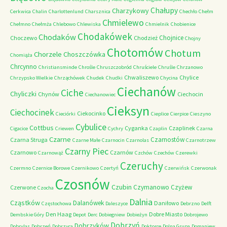
Chałupy
Charzykowy
Cerkwica
Chalin
Charlottenlund
Charsznica
Chechło
Chełm
Chmielewo
Chełmno
Chełmża
Chlebowo
Chlewiska
Chmielnik
Chobienice
Chodakówek
Chodaków
Chojnice
Choczewo
Chodzież
Chojny
Chotomów
Chotum
Chorzele
Choszczówka
Chomiąża
Chrcynno
Christiansminde
Chrośle
Chruszczobród
Chruściele
Chruśle
Chrzanowo
Chwaliszewo
Chylice
Chrzypsko Wielkie
Chrząchówek
Chudek
Chudki
Chycina
Ciechanów
Ciche
Chyliczki
Chynów
Ciechocin
Ciechanowiec
Cieksyn
Ciechocinek
Ciekocinko
Cieciórki
Cieplice
Cierpice
Cieszyno
Cybulice
Cottbus
Cyganka
Czaplinek
Cigacice
Criewen
Cychry
Czaplin
Czarna
Czarne
Czarnostów
Czarna Struga
Czarne Małe
Czarnocin
Czarnolas
Czarnotrzew
Czarny Piec
Czarnowo
Czarnów
Czarnowąż
Czchów
Czechów
Czerewki
Czeruchy
Czermno
Czernice Borowe
Czernikowo
Czertyń
Czerwińsk
Czerwonak
Czosnów
Czubin
Czymanowo
Czyżew
Czerwone
Czocha
Dalnia
Cząstków
Dalanówek
Daniłowo
Częstochowa
Daleszyce
Debrzno
Delft
Den Haag
Dobre Miasto
Dembskie Góry
Depot
Derc
Dobiegniew
Dobieżyn
Dobrojewo
Dobrzyń
Dobrzyków
Dobrylas
Dobrzeń
Dobrzyca
Doktorce
Dolna Grupa
Domaniew