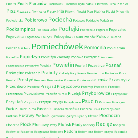
Piorunów
Pionki
Pillnitz
Piotrkówek
Piotrków Trybunalski
Piotrowo
Pirna
Pisanica
Pisz
Piła
Piszczac
Piątek
Piwniczna
Piławki
Plewki
Plon
Plośnica
Pluski
Pniewnik
Pociecha
Pobierowo
Pobiedziska
Podawce
Poddąbie
Podgórze
Podlejki
Podkampinos
Pogorzelec
Podkowa Leśna
Podrochale
Pogorzel
Polesie
Pogorzelica
Pokrzydowo
Pogroszew
Pokrytki
Polaki
Polanów
Polichno
Pomiechówek
Pomocnia
Policzna
Popielarnia
Polnica
Popielżyn
Popielżyn Zawady
Popowo
Porządzie
Popielów
Postomino
Powielin
Poznań
Powidz
Powierż
Pozezdrze
Poszeszupie
Potworów
Prabuty
Poświętne
Poźrzadło
Prabuty Góry
Pranie
Prawiedniki
Prażmów
Prora
Przasnysz
Prostyń
Pruszków
Prostki
Proszew
Proszowice
Prusewo
Prusinowo
Przechlewo
Przejazd
Przejazdowo
Przedecz
Przemęt
Przepitki
Przesieki
Przyborowice
Przełęk
Przewodowo
Przeszkoda
Przewóz Nurski
Przybysław
Psucin
Przystań
Przytyk
Przyłęk
Przysucha
Przęsławice
Pszczew
Pszczyna
Puck
Pustelnik
Pulsnitz
Purda
Puszcza Mariańska
Puszcza Piska
Puszczykowo
Puławy
Pułtusk
Płochocin
Puttbus
Pyrzowice
Pyrzyce
Pyzdry
Pławno
Raciąż
Płock
Płońsk
Płoniawy
Płudy
Płociczno
Płoty
Racibory
Raciążek
Radom
Racławice
Radawiec
Radgoszcz
Radojewo
Radomierz
Radomierzyce
Radomka