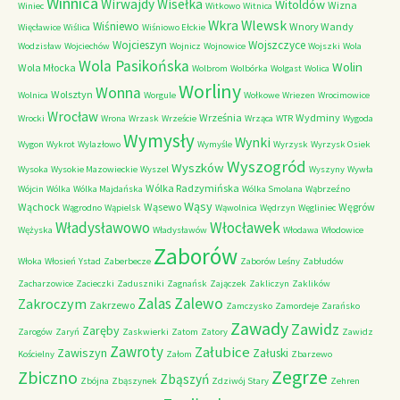
Winnica
Wirwajdy
Wisełka
Witoldów
Wizna
Winiec
Witkowo
Witnica
Wkra
Wlewsk
Wiśniewo
Wnory Wandy
Więcławice
Wiślica
Wiśniowo Ełckie
Wojcieszyn
Wojszczyce
Wodzisław
Wojciechów
Wojnicz
Wojnowice
Wojszki
Wola
Wola Pasikońska
Wolin
Wola Młocka
Wolbrom
Wolbórka
Wolgast
Wolica
Worliny
Wonna
Wolsztyn
Wolnica
Worgule
Wołkowe
Wriezen
Wrocimowice
Wrocław
Września
Wydminy
Wrocki
Wrona
Wrzask
Wrzeście
Wrząca
WTR
Wygoda
Wymysły
Wynki
Wygon
Wykrot
Wylazłowo
Wymyśle
Wyrzysk
Wyrzysk Osiek
Wyszogród
Wyszków
Wysoka
Wysokie Mazowieckie
Wyszel
Wyszyny
Wywła
Wólka Radzymińska
Wójcin
Wólka
Wólka Majdańska
Wólka Smolana
Wąbrzeźno
Wąsy
Wąchock
Wąsewo
Węgrów
Wągrodno
Wąpielsk
Wąwolnica
Wędrzyn
Węgliniec
Władysławowo
Włocławek
Wężyska
Władysławów
Włodawa
Włodowice
Zaborów
Włoka
Włosień
Ystad
Zaberbecze
Zaborów Leśny
Zabłudów
Zacharzowice
Zacieczki
Zaduszniki
Zagnańsk
Zajączek
Zakliczyn
Zaklików
Zalas
Zalewo
Zakroczym
Zakrzewo
Zamczysko
Zamordeje
Zarańsko
Zawady
Zawidz
Zaręby
Zarogów
Zaryń
Zaskwierki
Zatom
Zatory
Zawidz
Zawroty
Załubice
Zawiszyn
Załuski
Kościelny
Załom
Zbarzewo
Zegrze
Zbiczno
Zbąszyń
Zbójna
Zbąszynek
Zdziwój Stary
Zehren