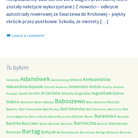
zostały należycie wykorzystane:) Z nowości – odkrycie
autostrady rowerowej ze Swarzewa do Krokowej – piękny
skrócik przez pustkowie. Szkoda, że niestety
[…]
Leave a comment
Tu byłam
Adamówek
Aleksandrów
Ahlbeck
Abramów
Aeroskobing
Andzin
Aleksandrów Kujawski
Amsterdam
Altranft
Alwernia
Anielin
Anklam
Arciechów
Augustówek
Arcelin
Arkadia
Augustów
Babiak
Annopol
Apolda
Baboszewo
Babice
Baciuty
Babimost
Babin
Babięta
Baby
Bachorze
Bad Schandau
Baderitz
Bad Freienwalde
Bad Muskau
Bad Schwartau
Bad Sulza
Bad
Baranowo
Bansin
Sulze
Bagienice
Bakus Wanda
Banie Mazurskie
Baraki
Baranów
Bartniczka
Barchów
Barczewo
Bartodzieje
Bardo
Barlinek
Bartków
Bartniki
Bartąg
Bartążek
Bartoszki
Bartłomiejowice
Baruchowo
Barłogi
Batowice
Bautzen