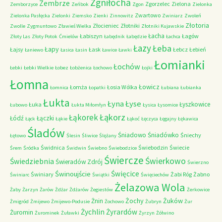
Zgniłocha
Zembrze
Zgorzelec
Zielona
Zemborzyce
Zeńbok
Zgon
Zielonka
Zwartowo
Zielonka Pasłęcka
Zielonki
Ziemsko
Zienki
Zinnowitz
Zwiniarz
Zwoleń
Złotoria
Złocieniec
Złotniki
Zwolle
Zygmuntowo
Zławieś Wielka
Złotniki Kujawskie
Łacha
Łabiszyn
Łagów
Złoty Las
Złoty Potok
Ćmielów
Łabędnik
Łabędzie
Łachca
Łazy
Łeba
Łapy
Łajsy
Łask
Łebcz
Łebień
Łaniewo
Łasica
Łasin
Ławice
Ławki
Łomianki
Łochów
Łebki
Łebki Wielkie
Łobez
Łobżenica
Łochowo
Łojki
Łomna
Łowicz
Łomża
Łosia Wólka
Łomnica
Łopatki
Łubiana
Łubianka
Łukta
Łyna
Łyse
Łyszkowice
Łuka
Łubowo
Łukta Miłomłyn
Łysica
Łysomice
Łąkorz
Łąkorek
Łódź
Łączki
Łąck
Łąkie
Łąkoć
Łęczyca
Łęgajny
Łękawica
Śladów
Śniadowo
Śniadówko
Śniechy
Łętowo
Ślesin
Śliwice
Ślężany
Świdnica
Świebodzin
Świecie
Śrem
Śródka
Świdwin
Świebno
Świebodzice
Świercze
Świerkowo
Świedziebnia
Świeradów Zdrój
Świerzno
Świnoujście
Święcice
Świniary
Żabi Róg
Żabno
Świniarc
Świątki
Święciechów
Żelazowa Wola
Żaby
Żarzyn
Żarów
Żdżar
Żdżarów
Żegiestów
Żerkowice
Żochy
Żuków
Żnin
Żmigród
Żmijewo
Żmijewo-Podusie
Żochowo
Żubryn
Żur
Żychlin
Żyrardów
Żuromin
Żurominek
Żuławki
Żyrzyn
Żółwino