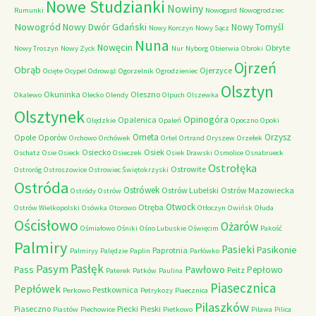
Nowe Studzianki
Nowiny
Rumunki
Nowogard
Nowogrodziec
Nowogród
Nowy Dwór Gdański
Nowy Tomyśl
Nowy Korczyn
Nowy Sącz
Nuna
Nowęcin
Obryte
Nowy Troszyn
Nowy Zyck
Nur
Nyborg
Obierwia
Obroki
Ojrzeń
Obrąb
Ojerzyce
Ocięte
Ocypel
Odrowąż
Ogorzelnik
Ogrodzieniec
Olsztyn
Okuninka
Oleszno
Okalewo
Olecko
Olendy
Olpuch
Olszewka
Olsztynek
Opinogóra
Opalenica
Olędzkie
Opaleń
Opoczno
Opoki
Orneta
Orzysz
Opole
Oporów
Orchowo
Orchówek
Ortel
Ortrand
Oryszew
Orzełek
Osiecko
Osiek
Oschatz
Osie
Osieck
Osieczek
Osiek Drawski
Osmolice
Osnabrueck
Ostrołęka
Ostrowite
Ostroróg
Ostroszowice
Ostrowiec Świętokrzyski
Ostróda
Ostrówek
Ostrów Lubelski
Ostrów Mazowiecka
Ostródy
Ostrów
Otwock
Otręba
Ostrów Wielkopolski
Osówka
Otorowo
Otłoczyn
Owińsk
Ołuda
Ościsłowo
Ożarów
Ośmiałowo
Ośniki
Ośno Lubuskie
Oświęcim
Pakość
Palmiry
Pasieki
Pasikonie
Paprotnia
Palmiryy
Palędzie
Paplin
Parłówko
Pasłęk
Pasym
Pawłowo
Pass
Pepłowo
Peitz
Paterek
Patków
Paulina
Piasecznica
Pepłówek
Pestkownica
Perkowo
Petrykozy
Piaecznica
Pilaszków
Piaseczno
Piecki
Pieski
Piastów
Piechowice
Pietkowo
Pilawa
Pilica