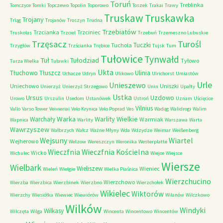
Toruń
Treblinka
Tomczyce
Tomki
Topczewo
Topolin
Toporowo
Toszek
Trakai
Trawy
Truskaw
Truskawka
Trojany
Trląg
Trojanów
Troszyn
Trudna
Trzebiatów
Trzcianka
Trzciniec
Truskolas
Trzciel
Trzebuń
Trzemeszno Lubuskie
Trzęsacz
Turośl
Tuczki
Tuchola
Trzygłów
Trzścianka
Trębice
Tujsk
Tum
Tułowice
Tynwałd
Tuł
Tułodziad
Tyłowo
Turza Wielka
Tuławki
Ukta
Tłuchowo
Tłuszcz
Ulinia
Uchacze
Udryn
Ulikowo
Ulrichorst
Umiastów
Urle
Unieszewo
Uniechowo
Uniszki
Unierzyż
Unierzyż Strzegowo
Unin
Upałty
Ustka
Ursus
Uzdowo
Urowo
Urszulin
Usedom
Ustanówek
Ustroń
Uznam
Uścięcice
Vilnius
Vallo
Varso Tower
Veivieriai
Velo Krynica
Velo Poprad
Ves
Wadąg
Walidrogi
Walim
Warka
Warlity Wielkie
Warchały
Warmiak
Wapnica
Warlity
Warszawa
Warta
Wawrzyszew
Wałbrzych
Wałcz
Ważne Młyny
Wda
Wdzydze
Weimar
Weißenberg
Wejsuny
Wiartel
Wejherowo
Welzow
Wereszczyn
Weronika
Westerplatte
Wieczfnia Kościelna
Wieczfnia
Wicko
Wichulec
Wiejce
Wiejsce
Wiersze
Wielbark
Wieliszew
Wieniec
Wieleń
Wielgie
Wielka Piaśnica
Wierzchucino
Wierzchowo
Wierzba
Wierzbica
Wierzbinek
Wierzbno
Wierzchołek
Wikielec
Wiktorów
Wierzchy
Wiesiółka
Wiewiec
Wiewiórów
Wilanów
Wilczkowo
Wilków
Windyki
Wilkasy
Wilczęta
Wilga
Wincenta
Wincentowo
Wincentów