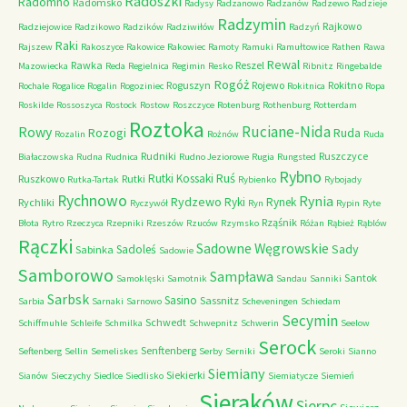
Radoszki
Radomno
Radomsko
Radysy
Radzanowo
Radzanów
Radzewo
Radzieje
Radzymin
Rajkowo
Radziejowice
Radzikowo
Radzików
Radziwiłów
Radzyń
Raki
Rajszew
Rakoszyce
Rakowice
Rakowiec
Ramoty
Ramuki
Ramułtowice
Rathen
Rawa
Rewal
Rawka
Reszel
Mazowiecka
Reda
Regielnica
Regimin
Resko
Ribnitz
Ringebalde
Rogóż
Roguszyn
Rojewo
Rokitno
Rochale
Rogalice
Rogalin
Rogoziniec
Rokitnica
Ropa
Roskilde
Rossoszyca
Rostock
Rostow
Roszczyce
Rotenburg
Rothenburg
Rotterdam
Roztoka
Ruciane-Nida
Rowy
Rozogi
Ruda
Rozalin
Rożnów
Ruda
Rudniki
Ruszczyce
Białaczowska
Rudna
Rudnica
Rudno Jeziorowe
Rugia
Rungsted
Rybno
Ruś
Rutki Kossaki
Ruszkowo
Rutki
Rutka-Tartak
Rybienko
Rybojady
Rychnowo
Rynia
Rydzewo
Ryki
Rynek
Rychliki
Ryczywół
Ryn
Rypin
Ryte
Rząśnik
Błota
Rytro
Rzeczyca
Rzepniki
Rzeszów
Rzuców
Rzymsko
Różan
Rąbież
Rąblów
Rączki
Sadowne Węgrowskie
Sady
Sadoleś
Sabinka
Sadowie
Samborowo
Sampława
Santok
Samoklęski
Samotnik
Sandau
Sanniki
Sarbsk
Sasino
Sassnitz
Sarbia
Sarnaki
Sarnowo
Scheveningen
Schiedam
Secymin
Schwedt
Schiffmuhle
Schleife
Schmilka
Schwepnitz
Schwerin
Seelow
Serock
Senftenberg
Seftenberg
Sellin
Semeliskes
Serby
Serniki
Seroki
Sianno
Siemiany
Siekierki
Sianów
Sieczychy
Siedlce
Siedlisko
Siemiatycze
Siemień
Sieraków
Sierpc