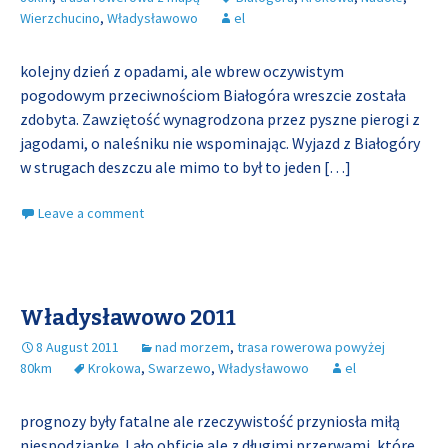
Wierzchucino
,
Władysławowo
el
kolejny dzień z opadami, ale wbrew oczywistym
pogodowym przeciwnościom Białogóra wreszcie została
zdobyta. Zawziętość wynagrodzona przez pyszne pierogi z
jagodami, o naleśniku nie wspominając. Wyjazd z Białogóry
w strugach deszczu ale mimo to był to jeden
[…]
Leave a comment
Władysławowo 2011
8 August 2011
nad morzem
,
trasa rowerowa powyżej
80km
Krokowa
,
Swarzewo
,
Władysławowo
el
prognozy były fatalne ale rzeczywistość przyniosła miłą
niespodziankę. Lało obficie ale z długimi przerwami, które