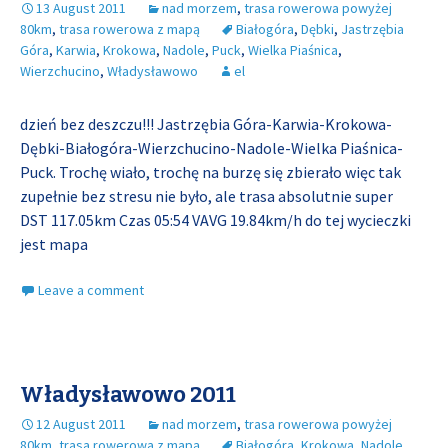
13 August 2011
nad morzem
,
trasa rowerowa powyżej
80km
,
trasa rowerowa z mapą
Białogóra
,
Dębki
,
Jastrzębia
Góra
,
Karwia
,
Krokowa
,
Nadole
,
Puck
,
Wielka Piaśnica
,
Wierzchucino
,
Władysławowo
el
dzień bez deszczu!!! Jastrzębia Góra-Karwia-Krokowa-
Dębki-Białogóra-Wierzchucino-Nadole-Wielka Piaśnica-
Puck. Trochę wiało, trochę na burzę się zbierało więc tak
zupełnie bez stresu nie było, ale trasa absolutnie super
DST 117.05km Czas 05:54 VAVG 19.84km/h do tej wycieczki
jest mapa
Leave a comment
Władysławowo 2011
12 August 2011
nad morzem
,
trasa rowerowa powyżej
80km
,
trasa rowerowa z mapą
Białogóra
,
Krokowa
,
Nadole
,