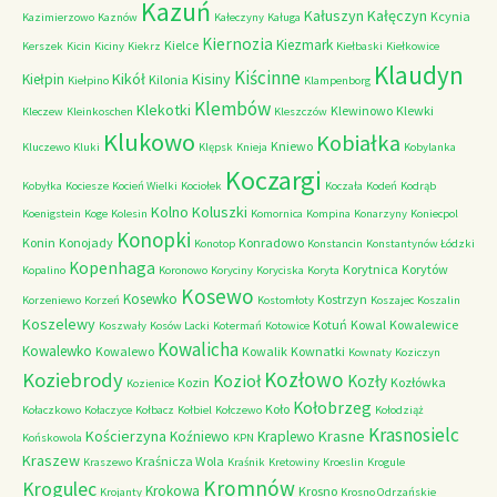
Kazuń
Kałuszyn
Kałęczyn
Kcynia
Kazimierzowo
Kaznów
Kałeczyny
Kaługa
Kiernozia
Kiezmark
Kielce
Kerszek
Kicin
Kiciny
Kiekrz
Kiełbaski
Kiełkowice
Klaudyn
Kiścinne
Kikół
Kisiny
Kiełpin
Kilonia
Kiełpino
Klampenborg
Klembów
Klekotki
Klewinowo
Klewki
Kleczew
Kleinkoschen
Kleszczów
Klukowo
Kobiałka
Kniewo
Kluczewo
Kluki
Klępsk
Knieja
Kobylanka
Koczargi
Kobyłka
Kociesze
Kocień Wielki
Kociołek
Koczała
Kodeń
Kodrąb
Kolno
Koluszki
Koenigstein
Koge
Kolesin
Komornica
Kompina
Konarzyny
Koniecpol
Konopki
Konin
Konojady
Konradowo
Konotop
Konstancin
Konstantynów Łódzki
Kopenhaga
Korytnica
Korytów
Kopalino
Koronowo
Koryciny
Koryciska
Koryta
Kosewo
Kosewko
Kostrzyn
Korzeniewo
Korzeń
Kostomłoty
Koszajec
Koszalin
Koszelewy
Kotuń
Kowal
Kowalewice
Koszwały
Kosów Lacki
Kotermań
Kotowice
Kowalicha
Kowalewko
Kowalewo
Kowalik
Kownatki
Kownaty
Koziczyn
Kozłowo
Koziebrody
Kozioł
Kozły
Kozin
Kozłówka
Kozienice
Kołobrzeg
Koło
Kołaczkowo
Kołaczyce
Kołbacz
Kołbiel
Kołczewo
Kołodziąż
Krasnosielc
Kościerzyna
Krasne
Koźniewo
Kraplewo
Końskowola
KPN
Kraszew
Kraśnicza Wola
Kraszewo
Kraśnik
Kretowiny
Kroeslin
Krogule
Kromnów
Krogulec
Krokowa
Krosno
Krojanty
Krosno Odrzańskie