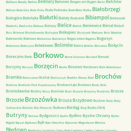
Bednary
Bełchów
Bemowo
Bergen am Rugen
Bałdowo
Becejły
Bedlno
Berlin
Białobrzegi
Biała Podlaska
Bełżyce
Biała Góra
Biała Piska
Białe Błoto
Białka
Białutki
Bibiampol
Białogóra
Białołęka
Białuty
Białystok
Biedaszek
Bielice
Bieniewice
Biesal
Bielawy
Bieżuń
Biederitz
Biedrusko
Bielawa
Bielnik
Biskupiec
Binz
Birkerod
Bischofswerda
Biskupice
Bisztynek
Bledzew
Bnin
Bobolice
Bogurzyn
Bobrowniki
Bobrowo
Bogaczewo
Bochotnica
Bodzentyn
Bogatka
Bolimów
Bolęcin
Bolesławiec
Bolino
Bolechowo
Boleszyno
Bolków
Bolszewo
Borkowo
Boreczno
Borki
Borsuki
Borne Sulinowo
Borsdorf
Borzęcin
Borzymy
Bosewo
Boszkowo
Borzyny
Borów
Boże
Bożenkowo
Brochów
Bramka
Brańsk
Bratuszewo
Brańszczyk
Breddin
Brema
Breń
Brodowe Łąki
Brodowo
Brodnica
Brodnicki Park Krajobrazowy
Brody
Brok
Bronisławów
Brzoza
Bruliny
Brwinów
Brusy
Bryki
Brzezie
Brzeziny
Brzeźnica
Brzozówka
Brzozie
Brzydowo
Brzuza
Buckow
Budy
Budy
Burdąg
Bulkowo
Busko Zdrój
Sulkowskie
Budzów
Buk Pomorski
Burg
Butryny
Bystre Chrzany
Bydgoszcz
Bydlino
Butzow
Bydlin
Bytów
Bąki
Bógdał
Bączal
Bądkowo
Bąki Wieczfnia
Bąkowiec
Błogosławie
Błotnica
Błędowo
Błędówko
Cecylówka
Cedry Małe
Cegielnia
Cegłów
Celejów
Ceranów