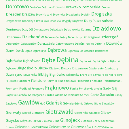
Dorotowo
Drawsko Pomorskie
Drawno
Dosłońce
Dołubno
Drebkau
Drogiszka
Dresden
Dreszew
Drewniaczki
Drewnów
Drezdenko
Droblin
Dudy Puszczańskie
Drogoszewo
Drohiczyn
Droszków
Drwalew
Drygały
Drążewo
Działdowo
Duninowo
Duży Dół
Dymaczewo
Dzbądzek
Dziadkowice
Dziarny
Dziekanów
Dzierzgoń
Dziecinów
Dzierzgowo
Dziekanów Leśny
Dziemiany
Dziwnów
Dzierżążnia
Dzierzgów
Dzierżoniów
Dziewierzewo
Dziećmirowice
Dziunin
Dąbrowa
Dziwnówek
Dąbie
Dąbroszyn
Dąbrowa Białostocka
Dąbrowice
Dębina
Dębe
Dąbrówno
Dąbrówka
Dębionek
Dębki
Dęblin
Dębniki
Długosiodło
Dłużek
Dłużka
Dłużniewo
Dębowo
Dłużewo
Dźwierzuty
Dźwirzuty
Elbląg
Dźwirzyno
Elgnówko
Edwardów
Elżbietów
Erurt
Ełk Szyba
Fabianki
Faborgi
Flensburg
Falkowo
Flansburg
Florynki
Franciszkowo
Fredericia
Friedland
Friedrichstahl
Frąknowo
Gaj
Gady
Frombork
Frydland
Frygnowo
Funka
Fynshav
Gabrysin
Garwolin
Gartz
Gajówka
Garbów
Garczegorze
Gardna Wielka
Gardzienice
Garnek
Gassy
Gawłów
Gdańsk
Gdynia
Gawłowo
Gać
Gdynia Orłowo
Gidle
Giebałtów
Gietrzwałd
Gierwaty
Giławy
Gierłoż
Giethoorn
Giewartów
Gilleleje
Glinojeck
Giżycko
Giżycko Olsztyn
Glaucha
Glina
Glodowo
Gnaty Szczerbaki
Gniewino
Gniewniewice
Gniewoszów
Gniewkowo
Gniezno
Gniew
Gnoien