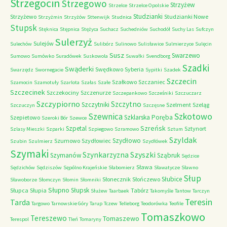
Strzegocin
Strzegowo
Strzyżew
Strzelce
Strzelce Opolskie
Studzianki
Strzyżewo
Studzianki Nowe
Strzyżmin
Strzyżów
Sttenwijk
Studnica
Stupsk
Stęknica
Stępnica
Stężyca
Suchacz
Suchedniów
Suchodół
Suchy Las
Sufczyn
Sulerzyż
Sulejów
Sulechów
Sulibórz
Sulinowo
Sulisławice
Sulmierzyce
Sulęcin
Susz
Swarzewo
Sumowo
Sumówko
Suradówek
Suskowola
Suwałki
Svendborg
Szadki
Swąderki
Swędkowo
Syberia
Swarzędz
Swornegacie
Sypitki
Szadek
Szczecin
Szałkowo
Szczaniec
Szamocin
Szamotuły
Szarlota
Szałas
Szałe
Szczecinek
Szczekociny
Szczenurze
Szczepankowo
Szcześniki
Szczuczarz
Szczypiorno
Szczytno
Szczytniki
Szelment
Szeląg
Szczuczyn
Szczęsne
Szkotowo
Szewnica
Szklarska Poręba
Szepietowo
Szeroki Bór
Szewce
Szreńsk
Szpetal
Sztynort
Szlasy Mieszki
Szparki
Szpiegowo
Szramowo
Sztum
Szyldak
Szydłowo
Szumowo
Szydłowiec
Szubin
Szulmierz
Szydłówek
Szymaki
Szyszki
Szynkarzyzna
Szymanów
Sząbruk
Sędzice
Sława
Sędzichów
Sędziszów
Sępólno Krajeńskie
Słabomierz
Sławatycze
Sławno
Słup
Słubice
Słonecznik
Słończewo
Sławoborze
Słomczyn
Słomin
Słomniki
Słupno
Słupsk
Słupca
Słupia
Tabórz
Służew
Taarbaek
Takomyśle
Tantow
Tarczyn
Teresin
Tarda
Targowo
Tarnowskie Góry
Tarup
Tczew
Telleborg
Teodorówka
Teofile
Tomaszkowo
Tereszewo
Tomaszewo
Terespol
Tleń
Tomaryny