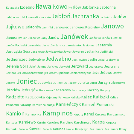
Iława
Iłowo
Iłów
Jabłonka
Izdebno
Jabłonna
Iły
Kujawska
Jabłoń
Jachranka
Jadów
Jabłonowo
Jabłonowo Pomorskie
Jadwisin
Janowo
Jajkowo
Jaktorów
Janowiec
Janowiec Kościelny
Jamniki
Janówek
Janów
Januszew
Januszewice
Jany
Janówko
Janów Lubelski
Jastarnia
Janów Podlaski
Jarmatów
Jarnatów
Jarnice
Jarosławiec
Jasionna
Jastrzębia Góra
Jedlanka
Jaszkowo
Jawiszowice
Jawor
Jaworze
Jedliński
Jedwabno
Jednorożec
Jedwabne
Jeglin
Jeglijowiec
Jelcz-Laskowice
Jerzwałd
Jelenia Góra
Jeziorany
Jeleń
Jemna
Jerichov
Jerwałd
Jezierzyce
Jeżewo
Jeże
Jezioro
Jezioro Rożnowskie
jezioro Wulpińskie
Jeziorszczyzna
Jeżów
Joniec
Jurzyn
Jurata
Jugowice
Jonava
Julinek
Juliszew
Jurki
Józefkowo
Józefów
Jędrzejów
Kaczorowo
Kaczory
Kaczkowo
Kaczorowy
Kadyny
Kadzidło
Kaliszki
Kalisz
Kadłubówka
Kajetany
Kajkowo
Kalisko
Kalisz
Kamieńczyk
Kamień Pomorski
Pomorski
Kalvarija
Kamienna Knieja
Kampinos
Kamion
Karaś
Kamionka
Karczmisko
Kaputy
Karczew
Karpa
Karniewo
Karolew
Karolino
Karolinowo
Karlsdorf
Karnin
Karpacz
Karwica
Kaunas
Karpniki
Karwia
Karwik
Kawki
Kawęczyn
Kazimierz
Kazimierz Dolny