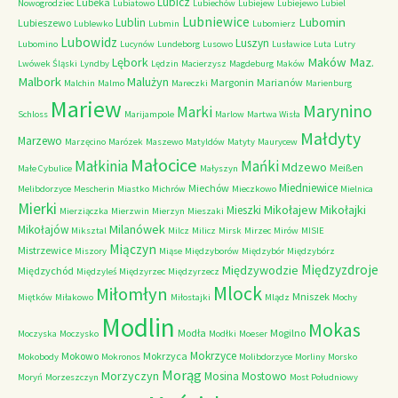
Lubicz
Lubeka
Nowogrodziec
Lubiatowo
Lubiechów
Lubiejew
Lubiejewo
Lubiel
Lubniewice
Lubomin
Lublin
Lubieszewo
Lublewko
Lubmin
Lubomierz
Lubowidz
Luszyn
Lubomino
Lucynów
Lundeborg
Lusowo
Lusławice
Luta
Lutry
Maków Maz.
Lębork
Lwówek Śląski
Lyndby
Lędzin
Macierzysz
Magdeburg
Maków
Malbork
Malużyn
Margonin
Marianów
Malchin
Malmo
Mareczki
Marienburg
Mariew
Marynino
Marki
Schloss
Marijampole
Marlow
Martwa Wisła
Małdyty
Marzewo
Marzęcino
Marózek
Maszewo
Matyldów
Matyty
Maurycew
Małocice
Małkinia
Mańki
Mdzewo
Meißen
Małe Cybulice
Małyszyn
Miedniewice
Miechów
Melibdorzyce
Mescherin
Miastko
Michrów
Mieczkowo
Mielnica
Mierki
Mikołajew
Mikołajki
Mieszki
Mierziączka
Mierzwin
Mierzyn
Mieszaki
Milanówek
Mikołajów
Miksztal
Milcz
Milicz
Mirsk
Mirzec
Mirów
MISIE
Miączyn
Mistrzewice
Miszory
Miąse
Międzyborów
Międzybór
Międzybórz
Międzyzdroje
Międzywodzie
Międzychód
Międzyleś
Międzyrzec
Międzyrzecz
Mlock
Miłomłyn
Mniszek
Miętków
Miłakowo
Miłostajki
Mlądz
Mochy
Modlin
Mokas
Modła
Mogilno
Moczyska
Moczysko
Modłki
Moeser
Mokrzyce
Mokowo
Mokrzyca
Mokobody
Mokronos
Molibdorzyce
Morliny
Morsko
Morąg
Morzyczyn
Mosina
Mostowo
Moryń
Morzeszczyn
Most Południowy