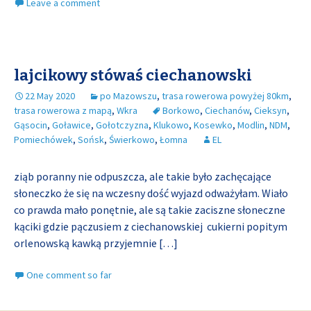
Leave a comment
lajcikowy stówaś ciechanowski
22 May 2020
po Mazowszu
,
trasa rowerowa powyżej 80km
,
trasa rowerowa z mapą
,
Wkra
Borkowo
,
Ciechanów
,
Cieksyn
,
Gąsocin
,
Goławice
,
Gołotczyzna
,
Klukowo
,
Kosewko
,
Modlin
,
NDM
,
Pomiechówek
,
Sońsk
,
Świerkowo
,
Łomna
EL
ziąb poranny nie odpuszcza, ale takie było zachęcające
słoneczko że się na wczesny dość wyjazd odważyłam. Wiało
co prawda mało ponętnie, ale są takie zaciszne słoneczne
kąciki gdzie pączusiem z ciechanowskiej cukierni popitym
orlenowską kawką przyjemnie
[…]
One comment so far