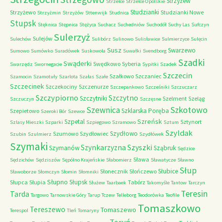
Strzyżew
Strzelce
Strzelce Opolskie
Studzianki
Strzyżewo
Studzianki Nowe
Strzyżmin
Strzyżów
Sttenwijk
Studnica
Stupsk
Stęknica
Stępnica
Stężyca
Suchacz
Suchedniów
Suchodół
Suchy Las
Sufczyn
Sulerzyż
Sulejów
Sulechów
Sulibórz
Sulinowo
Sulisławice
Sulmierzyce
Sulęcin
Susz
Swarzewo
Sumowo
Sumówko
Suradówek
Suskowola
Suwałki
Svendborg
Szadki
Swąderki
Swędkowo
Syberia
Swarzędz
Swornegacie
Sypitki
Szadek
Szczecin
Szałkowo
Szczaniec
Szamocin
Szamotuły
Szarlota
Szałas
Szałe
Szczecinek
Szczekociny
Szczenurze
Szczepankowo
Szcześniki
Szczuczarz
Szczypiorno
Szczytno
Szczytniki
Szelment
Szeląg
Szczuczyn
Szczęsne
Szkotowo
Szewnica
Szklarska Poręba
Szepietowo
Szeroki Bór
Szewce
Szreńsk
Szpetal
Sztynort
Szlasy Mieszki
Szparki
Szpiegowo
Szramowo
Sztum
Szyldak
Szydłowo
Szumowo
Szydłowiec
Szubin
Szulmierz
Szydłówek
Szymaki
Szyszki
Szynkarzyzna
Szymanów
Sząbruk
Sędzice
Sława
Sędzichów
Sędziszów
Sępólno Krajeńskie
Słabomierz
Sławatycze
Sławno
Słup
Słubice
Słonecznik
Słończewo
Sławoborze
Słomczyn
Słomin
Słomniki
Słupno
Słupsk
Słupca
Słupia
Tabórz
Służew
Taarbaek
Takomyśle
Tantow
Tarczyn
Teresin
Tarda
Targowo
Tarnowskie Góry
Tarup
Tczew
Telleborg
Teodorówka
Teofile
Tomaszkowo
Tereszewo
Tomaszewo
Terespol
Tleń
Tomaryny