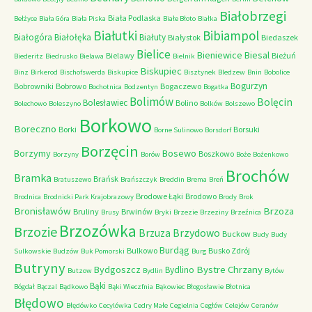
Białobrzegi
Biała Podlaska
Bełżyce
Biała Góra
Biała Piska
Białe Błoto
Białka
Białutki
Bibiampol
Białogóra
Białołęka
Białuty
Białystok
Biedaszek
Bielice
Bieniewice
Biesal
Bielawy
Bieżuń
Biederitz
Biedrusko
Bielawa
Bielnik
Biskupiec
Binz
Birkerod
Bischofswerda
Biskupice
Bisztynek
Bledzew
Bnin
Bobolice
Bogurzyn
Bobrowniki
Bobrowo
Bogaczewo
Bochotnica
Bodzentyn
Bogatka
Bolimów
Bolęcin
Bolesławiec
Bolino
Bolechowo
Boleszyno
Bolków
Bolszewo
Borkowo
Boreczno
Borki
Borsuki
Borne Sulinowo
Borsdorf
Borzęcin
Borzymy
Bosewo
Boszkowo
Borzyny
Borów
Boże
Bożenkowo
Brochów
Bramka
Brańsk
Bratuszewo
Brańszczyk
Breddin
Brema
Breń
Brodowe Łąki
Brodowo
Brodnica
Brodnicki Park Krajobrazowy
Brody
Brok
Bronisławów
Brzoza
Bruliny
Brwinów
Brusy
Bryki
Brzezie
Brzeziny
Brzeźnica
Brzozówka
Brzozie
Brzydowo
Brzuza
Buckow
Budy
Budy
Burdąg
Bulkowo
Busko Zdrój
Sulkowskie
Budzów
Buk Pomorski
Burg
Butryny
Bystre Chrzany
Bydgoszcz
Bydlino
Butzow
Bydlin
Bytów
Bąki
Bógdał
Bączal
Bądkowo
Bąki Wieczfnia
Bąkowiec
Błogosławie
Błotnica
Błędowo
Błędówko
Cecylówka
Cedry Małe
Cegielnia
Cegłów
Celejów
Ceranów