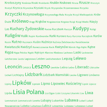
Krusze
Krotoszyny
Kruklin
Krukowo
Kruki
Krośnice
Kruklanki
Krusa
Kruszyn
Krynica
Krysiaki
Krutyń
Krynickie
Krysk
Kryspinów
Krzemieniewo
Krzycko
Krzyczki
Krzynowłoga
Króle
Krzynowłoga Mała
Krzyże
Krzyż Wielkopolski
Królewo
Krąków
Księży
Duże
Krągi
Krąpiewnice
Krępice
Książ
Książ Wielki
Kudypy
Kuchary Żydowskie
Las
Kuczbork
Kucice
Kuczyn
Kuligi
Kuligów
Kulik
Kurki
Kurów
Kurowo
Kupin
Kurdwanów
Kury
Kurznia
Kurzętnik
Kutno
Kuźnica
Kuślin
Kusin
Kuznocin
Kuźnica Żelichowska
Kwiatkowice
Kwiatuszki
Kwidzyń
Kwirynów
Kątne
Kwieciszowice
Kwik
Kórnik
Kąp
Kątki
Kępa
Laski
Kętrzyn
Kępa Polska
Kępki
Kłanino
Kłodawa
Lachowo
Laskowice
Lelewo
Leipzig
Leiden
Latchorzew
Lauta
Legionowo
Leidschendam
Leszno
Leoncin
Liberadz
Leszcz
Leśna
Lewków
Leśno
Libiszów
Lidzbark
Ligowo
Lidzbark Warmiński
Lichtajny
Linówno
Licheń
Lieske
Lipków
Lipno
Lipowiec Kościelny
Lipiny
Lipniak
Lipsk
Lipusz
Lisia Polana
Liwa
Lipów
Lisi Ogon
Liski
Liszyno
Litwinki
Liw
Lubawa
Lubajny
Lubartów
Lommatsch
Lommatzsch
Loretto
Lubań
Lubań
Lubicz
Lubeka
Nowogrodziec
Lubiatowo
Lubiechów
Lubiejew
Lubiejewo
Lubiel