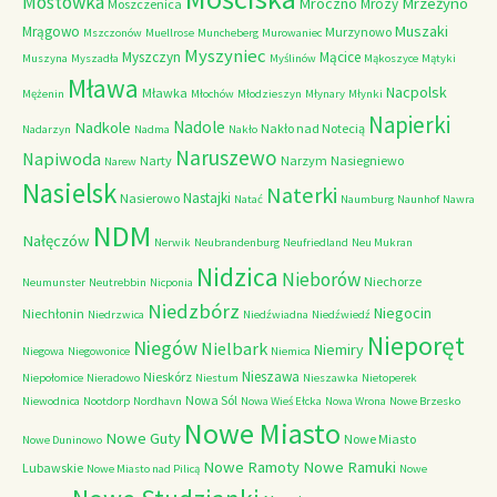
Mostówka
Mrzeżyno
Mroczno
Mrozy
Moszczenica
Muszaki
Mrągowo
Murzynowo
Mszczonów
Muellrose
Muncheberg
Murowaniec
Myszyniec
Myszczyn
Mącice
Muszyna
Myszadła
Myślinów
Mąkoszyce
Mątyki
Mława
Nacpolsk
Mławka
Mężenin
Młochów
Młodzieszyn
Młynary
Młynki
Napierki
Nadkole
Nadole
Nakło nad Notecią
Nadarzyn
Nadma
Nakło
Naruszewo
Napiwoda
Narty
Narzym
Nasiegniewo
Narew
Nasielsk
Naterki
Nastajki
Nasierowo
Natać
Naumburg
Naunhof
Nawra
NDM
Nałęczów
Nerwik
Neubrandenburg
Neufriedland
Neu Mukran
Nidzica
Nieborów
Niechorze
Neumunster
Neutrebbin
Nicponia
Niedzbórz
Niegocin
Niechłonin
Niedrzwica
Niedźwiadna
Niedźwiedź
Nieporęt
Niegów
Nielbark
Niemiry
Niegowa
Niegowonice
Niemica
Nieszawa
Nieskórz
Niepołomice
Nieradowo
Niestum
Nieszawka
Nietoperek
Nowa Sól
Niewodnica
Nootdorp
Nordhavn
Nowa Wieś Ełcka
Nowa Wrona
Nowe Brzesko
Nowe Miasto
Nowe Guty
Nowe Miasto
Nowe Duninowo
Nowe Ramoty
Nowe Ramuki
Lubawskie
Nowe Miasto nad Pilicą
Nowe