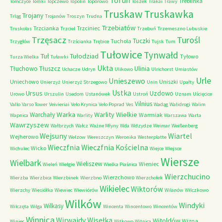
Toruń
Treblinka
Tomczyce
Tomki
Topczewo
Topolin
Toporowo
Toszek
Trakai
Trawy
Truskaw
Truskawka
Trojany
Trląg
Trojanów
Troszyn
Trudna
Trzebiatów
Trzcianka
Trzciniec
Truskolas
Trzciel
Trzebuń
Trzemeszno Lubuskie
Trzęsacz
Turośl
Tuczki
Tuchola
Trzygłów
Trzścianka
Trębice
Tujsk
Tum
Tułowice
Tynwałd
Tuł
Tułodziad
Tyłowo
Turza Wielka
Tuławki
Ukta
Tłuchowo
Tłuszcz
Ulinia
Uchacze
Udryn
Ulikowo
Ulrichorst
Umiastów
Urle
Unieszewo
Uniechowo
Uniszki
Unierzyż
Unierzyż Strzegowo
Unin
Upałty
Ustka
Ursus
Uzdowo
Urowo
Urszulin
Usedom
Ustanówek
Ustroń
Uznam
Uścięcice
Vilnius
Vallo
Varso Tower
Veivieriai
Velo Krynica
Velo Poprad
Ves
Wadąg
Walidrogi
Walim
Warka
Warlity Wielkie
Warchały
Warmiak
Wapnica
Warlity
Warszawa
Warta
Wawrzyszew
Wałbrzych
Wałcz
Ważne Młyny
Wda
Wdzydze
Weimar
Weißenberg
Wejsuny
Wiartel
Wejherowo
Welzow
Wereszczyn
Weronika
Westerplatte
Wieczfnia Kościelna
Wieczfnia
Wicko
Wichulec
Wiejce
Wiejsce
Wiersze
Wielbark
Wieliszew
Wieniec
Wieleń
Wielgie
Wielka Piaśnica
Wierzchucino
Wierzchowo
Wierzba
Wierzbica
Wierzbinek
Wierzbno
Wierzchołek
Wikielec
Wiktorów
Wierzchy
Wiesiółka
Wiewiec
Wiewiórów
Wilanów
Wilczkowo
Wilków
Windyki
Wilkasy
Wilczęta
Wilga
Wincenta
Wincentowo
Wincentów
Winnica
Wirwajdy
Wisełka
Witoldów
Wizna
Winiec
Witkowo
Witnica