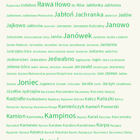
Iława
Iłowo
Iłów
Jabłonka
Izdebno
Jabłonna
Iły
Kujawska
Jabłoń
Jachranka
Jadów
Jabłonowo
Jabłonowo Pomorskie
Jadwisin
Janowo
Jajkowo
Jaktorów
Janowiec
Janowiec Kościelny
Jamniki
Janówek
Janów
Januszew
Januszewice
Jany
Janówko
Janów Lubelski
Jastarnia
Janów Podlaski
Jarmatów
Jarnatów
Jarnice
Jarosławiec
Jasionna
Jastrzębia Góra
Jedlanka
Jaszkowo
Jawiszowice
Jawor
Jaworze
Jedliński
Jedwabno
Jednorożec
Jedwabne
Jeglin
Jeglijowiec
Jelcz-Laskowice
Jerzwałd
Jelenia Góra
Jeziorany
Jeleń
Jemna
Jerichov
Jerwałd
Jezierzyce
Jeżewo
Jeże
Jezioro
Jezioro Rożnowskie
jezioro Wulpińskie
Jeziorszczyzna
Jeżów
Joniec
Jurzyn
Jurata
Jugowice
Jonava
Julinek
Juliszew
Jurki
Józefkowo
Józefów
Jędrzejów
Kaczorowo
Kaczory
Kaczkowo
Kaczorowy
Kadyny
Kadzidło
Kaliszki
Kalisz
Kadłubówka
Kajetany
Kajkowo
Kalisko
Kalisz
Kamieńczyk
Kamień Pomorski
Pomorski
Kalvarija
Kamienna Knieja
Kampinos
Kamion
Karaś
Kamionka
Karczmisko
Kaputy
Karczew
Karpa
Karniewo
Karolew
Karolino
Karolinowo
Karlsdorf
Karnin
Karpacz
Karwica
Kaunas
Karpniki
Karwia
Karwik
Kawki
Kawęczyn
Kazimierz
Kazimierz Dolny