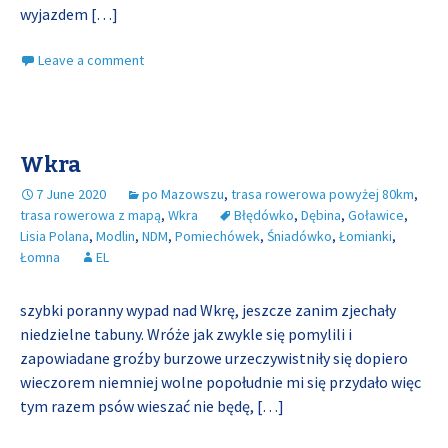
wyjazdem
[…]
Leave a comment
Wkra
7 June 2020
po Mazowszu
,
trasa rowerowa powyżej 80km
,
trasa rowerowa z mapą
,
Wkra
Błędówko
,
Dębina
,
Goławice
,
Lisia Polana
,
Modlin
,
NDM
,
Pomiechówek
,
Śniadówko
,
Łomianki
,
Łomna
EL
szybki poranny wypad nad Wkrę, jeszcze zanim zjechały
niedzielne tabuny. Wróże jak zwykle się pomylili i
zapowiadane groźby burzowe urzeczywistniły się dopiero
wieczorem niemniej wolne popołudnie mi się przydało więc
tym razem psów wieszać nie będę,
[…]