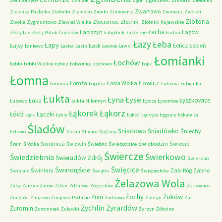
Zemborzyce
Zeńbok
Zgon
Zielonka
Zwartowo
Zielonka Pasłęcka
Zielonki
Ziemsko
Zienki
Zinnowitz
Zwiniarz
Zwoleń
Złotoria
Złocieniec
Złotniki
Zwolle
Zygmuntowo
Zławieś Wielka
Złotniki Kujawskie
Łacha
Łabiszyn
Łagów
Złoty Las
Złoty Potok
Ćmielów
Łabędnik
Łabędzie
Łachca
Łazy
Łeba
Łapy
Łajsy
Łask
Łebcz
Łebień
Łaniewo
Łasica
Łasin
Ławice
Ławki
Łomianki
Łochów
Łebki
Łebki Wielkie
Łobez
Łobżenica
Łochowo
Łojki
Łomna
Łowicz
Łomża
Łosia Wólka
Łomnica
Łopatki
Łubiana
Łubianka
Łukta
Łyna
Łyse
Łyszkowice
Łuka
Łubowo
Łukta Miłomłyn
Łysica
Łysomice
Łąkorz
Łąkorek
Łódź
Łączki
Łąck
Łąkie
Łąkoć
Łęczyca
Łęgajny
Łękawica
Śladów
Śniadowo
Śniadówko
Śniechy
Łętowo
Ślesin
Śliwice
Ślężany
Świdnica
Świebodzin
Świecie
Śrem
Śródka
Świdwin
Świebno
Świebodzice
Świercze
Świerkowo
Świedziebnia
Świeradów Zdrój
Świerzno
Świnoujście
Święcice
Świniary
Żabi Róg
Żabno
Świniarc
Świątki
Święciechów
Żelazowa Wola
Żaby
Żarzyn
Żarów
Żdżar
Żdżarów
Żegiestów
Żerkowice
Żochy
Żuków
Żnin
Żmigród
Żmijewo
Żmijewo-Podusie
Żochowo
Żubryn
Żur
Żychlin
Żyrardów
Żuromin
Żurominek
Żuławki
Żyrzyn
Żółwino