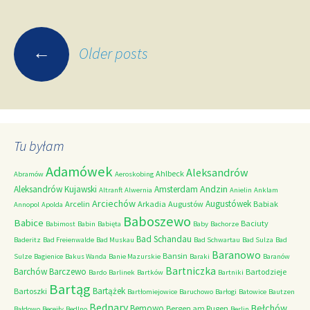
Posts
←
Older posts
navigation
Tu byłam
Adamówek
Aleksandrów
Ahlbeck
Abramów
Aeroskobing
Andzin
Aleksandrów Kujawski
Amsterdam
Altranft
Alwernia
Anielin
Anklam
Arciechów
Augustówek
Arcelin
Arkadia
Augustów
Babiak
Annopol
Apolda
Baboszewo
Babice
Baciuty
Babimost
Babin
Babięta
Baby
Bachorze
Bad Schandau
Baderitz
Bad Freienwalde
Bad Muskau
Bad Schwartau
Bad Sulza
Bad
Baranowo
Bansin
Sulze
Bagienice
Bakus Wanda
Banie Mazurskie
Baraki
Baranów
Bartniczka
Barchów
Barczewo
Bartodzieje
Bardo
Barlinek
Bartków
Bartniki
Bartąg
Bartążek
Bartoszki
Bartłomiejowice
Baruchowo
Barłogi
Batowice
Bautzen
Bednary
Bełchów
Bemowo
Bergen am Rugen
Bałdowo
Becejły
Bedlno
Berlin