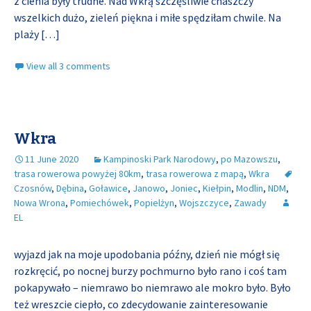
z cienia były trudne. Nad Wkrą szczęśliwie chaszczy
wszelkich dużo, zieleń piękna i miłe spędziłam chwile. Na
plaży
[…]
View all 3 comments
Wkra
11 June 2020
Kampinoski Park Narodowy
,
po Mazowszu
,
trasa rowerowa powyżej 80km
,
trasa rowerowa z mapą
,
Wkra
Czosnów
,
Dębina
,
Goławice
,
Janowo
,
Joniec
,
Kiełpin
,
Modlin
,
NDM
,
Nowa Wrona
,
Pomiechówek
,
Popielżyn
,
Wojszczyce
,
Zawady
EL
wyjazd jak na moje upodobania późny, dzień nie mógł się
rozkręcić, po nocnej burzy pochmurno było rano i coś tam
pokapywało – niemrawo bo niemrawo ale mokro było. Było
też wreszcie ciepło, co zdecydowanie zainteresowanie