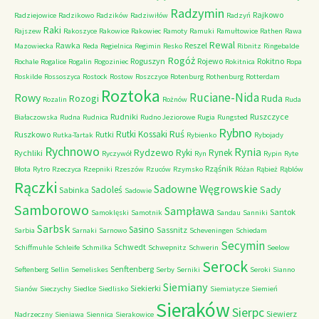
Radzymin
Rajkowo
Radziejowice
Radzikowo
Radzików
Radziwiłów
Radzyń
Raki
Rajszew
Rakoszyce
Rakowice
Rakowiec
Ramoty
Ramuki
Ramułtowice
Rathen
Rawa
Rewal
Rawka
Reszel
Mazowiecka
Reda
Regielnica
Regimin
Resko
Ribnitz
Ringebalde
Rogóż
Roguszyn
Rojewo
Rokitno
Rochale
Rogalice
Rogalin
Rogoziniec
Rokitnica
Ropa
Roskilde
Rossoszyca
Rostock
Rostow
Roszczyce
Rotenburg
Rothenburg
Rotterdam
Roztoka
Ruciane-Nida
Rowy
Rozogi
Ruda
Rozalin
Rożnów
Ruda
Rudniki
Ruszczyce
Białaczowska
Rudna
Rudnica
Rudno Jeziorowe
Rugia
Rungsted
Rybno
Ruś
Rutki Kossaki
Ruszkowo
Rutki
Rutka-Tartak
Rybienko
Rybojady
Rychnowo
Rynia
Rydzewo
Ryki
Rynek
Rychliki
Ryczywół
Ryn
Rypin
Ryte
Rząśnik
Błota
Rytro
Rzeczyca
Rzepniki
Rzeszów
Rzuców
Rzymsko
Różan
Rąbież
Rąblów
Rączki
Sadowne Węgrowskie
Sady
Sadoleś
Sabinka
Sadowie
Samborowo
Sampława
Santok
Samoklęski
Samotnik
Sandau
Sanniki
Sarbsk
Sasino
Sassnitz
Sarbia
Sarnaki
Sarnowo
Scheveningen
Schiedam
Secymin
Schwedt
Schiffmuhle
Schleife
Schmilka
Schwepnitz
Schwerin
Seelow
Serock
Senftenberg
Seftenberg
Sellin
Semeliskes
Serby
Serniki
Seroki
Sianno
Siemiany
Siekierki
Sianów
Sieczychy
Siedlce
Siedlisko
Siemiatycze
Siemień
Sieraków
Sierpc
Siewierz
Nadrzeczny
Sieniawa
Siennica
Sierakowice