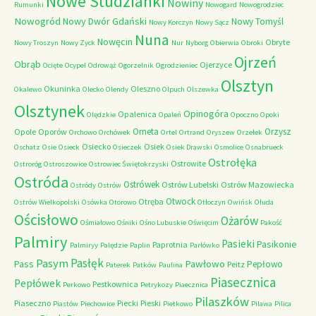
Nowe Studzianki
Nowiny
Rumunki
Nowogard
Nowogrodziec
Nowogród
Nowy Dwór Gdański
Nowy Tomyśl
Nowy Korczyn
Nowy Sącz
Nuna
Nowęcin
Obryte
Nowy Troszyn
Nowy Zyck
Nur
Nyborg
Obierwia
Obroki
Ojrzeń
Obrąb
Ojerzyce
Ocięte
Ocypel
Odrowąż
Ogorzelnik
Ogrodzieniec
Olsztyn
Okuninka
Oleszno
Okalewo
Olecko
Olendy
Olpuch
Olszewka
Olsztynek
Opinogóra
Opalenica
Olędzkie
Opaleń
Opoczno
Opoki
Orneta
Orzysz
Opole
Oporów
Orchowo
Orchówek
Ortel
Ortrand
Oryszew
Orzełek
Osiecko
Osiek
Oschatz
Osie
Osieck
Osieczek
Osiek Drawski
Osmolice
Osnabrueck
Ostrołęka
Ostrowite
Ostroróg
Ostroszowice
Ostrowiec Świętokrzyski
Ostróda
Ostrówek
Ostrów Lubelski
Ostrów Mazowiecka
Ostródy
Ostrów
Otwock
Otręba
Ostrów Wielkopolski
Osówka
Otorowo
Otłoczyn
Owińsk
Ołuda
Ościsłowo
Ożarów
Ośmiałowo
Ośniki
Ośno Lubuskie
Oświęcim
Pakość
Palmiry
Pasieki
Pasikonie
Paprotnia
Palmiryy
Palędzie
Paplin
Parłówko
Pasłęk
Pasym
Pawłowo
Pass
Pepłowo
Peitz
Paterek
Patków
Paulina
Piasecznica
Pepłówek
Pestkownica
Perkowo
Petrykozy
Piaecznica
Pilaszków
Piaseczno
Piecki
Pieski
Piastów
Piechowice
Pietkowo
Pilawa
Pilica