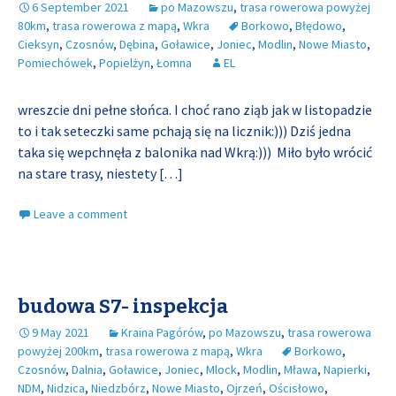
6 September 2021
po Mazowszu
,
trasa rowerowa powyżej
80km
,
trasa rowerowa z mapą
,
Wkra
Borkowo
,
Błędowo
,
Cieksyn
,
Czosnów
,
Dębina
,
Goławice
,
Joniec
,
Modlin
,
Nowe Miasto
,
Pomiechówek
,
Popielżyn
,
Łomna
EL
wreszcie dni pełne słońca. I choć rano ziąb jak w listopadzie
to i tak seteczki same pchają się na licznik:))) Dziś jedna
taka się wepchnęła z balonika nad Wkrą:))) Miło było wrócić
na stare trasy, niestety
[…]
Leave a comment
budowa S7- inspekcja
9 May 2021
Kraina Pagórów
,
po Mazowszu
,
trasa rowerowa
powyżej 200km
,
trasa rowerowa z mapą
,
Wkra
Borkowo
,
Czosnów
,
Dalnia
,
Goławice
,
Joniec
,
Mlock
,
Modlin
,
Mława
,
Napierki
,
NDM
,
Nidzica
,
Niedzbórz
,
Nowe Miasto
,
Ojrzeń
,
Ościsłowo
,