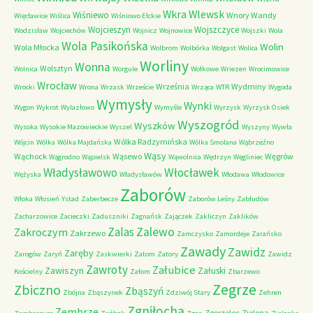
Wkra
Wlewsk
Wiśniewo
Wnory Wandy
Więcławice
Wiślica
Wiśniowo Ełckie
Wojcieszyn
Wojszczyce
Wodzisław
Wojciechów
Wojnicz
Wojnowice
Wojszki
Wola
Wola Pasikońska
Wolin
Wola Młocka
Wolbrom
Wolbórka
Wolgast
Wolica
Worliny
Wonna
Wolsztyn
Wolnica
Worgule
Wołkowe
Wriezen
Wrocimowice
Wrocław
Września
Wydminy
Wrocki
Wrona
Wrzask
Wrzeście
Wrząca
WTR
Wygoda
Wymysły
Wynki
Wygon
Wykrot
Wylazłowo
Wymyśle
Wyrzysk
Wyrzysk Osiek
Wyszogród
Wyszków
Wysoka
Wysokie Mazowieckie
Wyszel
Wyszyny
Wywła
Wólka Radzymińska
Wójcin
Wólka
Wólka Majdańska
Wólka Smolana
Wąbrzeźno
Wąsy
Wąchock
Wąsewo
Węgrów
Wągrodno
Wąpielsk
Wąwolnica
Wędrzyn
Węgliniec
Władysławowo
Włocławek
Wężyska
Władysławów
Włodawa
Włodowice
Zaborów
Włoka
Włosień
Ystad
Zaberbecze
Zaborów Leśny
Zabłudów
Zacharzowice
Zacieczki
Zaduszniki
Zagnańsk
Zajączek
Zakliczyn
Zaklików
Zalas
Zalewo
Zakroczym
Zakrzewo
Zamczysko
Zamordeje
Zarańsko
Zawady
Zawidz
Zaręby
Zarogów
Zaryń
Zaskwierki
Zatom
Zatory
Zawidz
Zawroty
Załubice
Zawiszyn
Załuski
Kościelny
Załom
Zbarzewo
Zegrze
Zbiczno
Zbąszyń
Zbójna
Zbąszynek
Zdziwój Stary
Zehren
Zgniłocha
Zembrze
Zgorzelec
Zielona