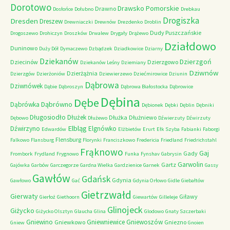
Dorotowo
Drawsko Pomorskie
Drawno
Dosłońce
Dołubno
Drebkau
Drogiszka
Dresden
Dreszew
Drewniaczki
Drewnów
Drezdenko
Droblin
Dudy Puszczańskie
Drogoszewo
Drohiczyn
Droszków
Drwalew
Drygały
Drążewo
Działdowo
Duninowo
Duży Dół
Dymaczewo
Dzbądzek
Dziadkowice
Dziarny
Dziekanów
Dzierzgoń
Dziecinów
Dzierzgowo
Dziekanów Leśny
Dziemiany
Dziwnów
Dzierżążnia
Dzierzgów
Dzierżoniów
Dziewierzewo
Dziećmirowice
Dziunin
Dąbrowa
Dziwnówek
Dąbie
Dąbroszyn
Dąbrowa Białostocka
Dąbrowice
Dębina
Dębe
Dąbrówno
Dąbrówka
Dębionek
Dębki
Dęblin
Dębniki
Długosiodło
Dłużek
Dłużka
Dłużniewo
Dębowo
Dłużewo
Dźwierzuty
Dźwirzuty
Elbląg
Dźwirzyno
Elgnówko
Edwardów
Elżbietów
Erurt
Ełk Szyba
Fabianki
Faborgi
Flensburg
Falkowo
Flansburg
Florynki
Franciszkowo
Fredericia
Friedland
Friedrichstahl
Frąknowo
Gaj
Gady
Frombork
Frydland
Frygnowo
Funka
Fynshav
Gabrysin
Garwolin
Gartz
Gajówka
Garbów
Garczegorze
Gardna Wielka
Gardzienice
Garnek
Gassy
Gawłów
Gdańsk
Gdynia
Gawłowo
Gać
Gdynia Orłowo
Gidle
Giebałtów
Gietrzwałd
Gierwaty
Giławy
Gierłoż
Giethoorn
Giewartów
Gilleleje
Glinojeck
Giżycko
Giżycko Olsztyn
Glaucha
Glina
Glodowo
Gnaty Szczerbaki
Gniewino
Gniewniewice
Gniewoszów
Gniewkowo
Gniezno
Gniew
Gnoien