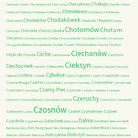
Chałupy
Charzykowy
Cerkwica
Chalin
Charlottenlund
Charsznica
Chechło
Chełm
Chmielewo
Chełmno
Chełmża
Chlebowo
Chlewiska
Chmielnik
Chobienice
Chodakówek
Chodaków
Chojnice
Choczewo
Chodzież
Chojny
Chotomów
Chotum
Chorzele
Choszczówka
Chomiąża
Chrcynno
Christiansminde
Chrośle
Chruszczobród
Chruściele
Chruśle
Chrzanowo
Chwaliszewo
Chylice
Chrzypsko Wielkie
Chrząchówek
Chudek
Chudki
Chycina
Ciechanów
Ciche
Chyliczki
Chynów
Ciechocin
Ciechanowiec
Cieksyn
Ciechocinek
Ciekocinko
Cieciórki
Cieplice
Cierpice
Cieszyno
Cybulice
Cottbus
Cyganka
Czaplinek
Cigacice
Criewen
Cychry
Czaplin
Czarna
Czarne
Czarnostów
Czarna Struga
Czarne Małe
Czarnocin
Czarnolas
Czarnotrzew
Czarny Piec
Czarnowo
Czarnów
Czarnowąż
Czchów
Czechów
Czerewki
Czeruchy
Czermno
Czernice Borowe
Czernikowo
Czertyń
Czerwińsk
Czerwonak
Czosnów
Czubin
Czymanowo
Czyżew
Czerwone
Czocha
Dalnia
Cząstków
Dalanówek
Daniłowo
Częstochowa
Daleszyce
Debrzno
Delft
Den Haag
Dobre Miasto
Dembskie Góry
Depot
Derc
Dobiegniew
Dobieżyn
Dobrojewo
Dobrzyń
Dobrzyków
Dobrylas
Dobrzeń
Dobrzyca
Doktorce
Dolna Grupa
Domaniew