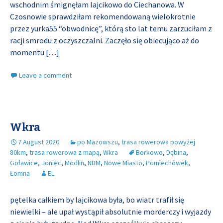
wschodnim śmignęłam lajcikowo do Ciechanowa. W
Czosnowie sprawdziłam rekomendowaną wielokrotnie
przez yurka55 “obwodnicę”, którą sto lat temu zarzuciłam z
racji smrodu z oczyszczalni. Zaczęło się obiecująco aż do
momentu
[…]
Leave a comment
Wkra
7 August 2020
po Mazowszu
,
trasa rowerowa powyżej
80km
,
trasa rowerowa z mapą
,
Wkra
Borkowo
,
Dębina
,
Goławice
,
Joniec
,
Modlin
,
NDM
,
Nowe Miasto
,
Pomiechówek
,
Łomna
EL
pętelka całkiem by lajcikowa była, bo wiatr trafił się
niewielki – ale upał wystąpił absolutnie morderczy i wyjazdy