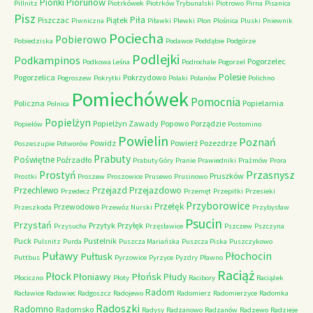
Piorunów
Pionki
Pillnitz
Piotrkówek
Piotrków Trybunalski
Piotrowo
Pirna
Pisanica
Pisz
Piła
Piszczac
Piątek
Piwniczna
Piławki
Plewki
Plon
Plośnica
Pluski
Pniewnik
Pociecha
Pobierowo
Pobiedziska
Podawce
Poddąbie
Podgórze
Podlejki
Podkampinos
Pogorzelec
Podkowa Leśna
Podrochale
Pogorzel
Polesie
Pogorzelica
Pokrzydowo
Pogroszew
Pokrytki
Polaki
Polanów
Polichno
Pomiechówek
Pomocnia
Policzna
Popielarnia
Polnica
Popielżyn
Popielżyn Zawady
Popowo
Porządzie
Popielów
Postomino
Powielin
Poznań
Powidz
Powierż
Pozezdrze
Poszeszupie
Potworów
Prabuty
Poświętne
Poźrzadło
Prabuty Góry
Pranie
Prawiedniki
Prażmów
Prora
Przasnysz
Prostyń
Pruszków
Prostki
Proszew
Proszowice
Prusewo
Prusinowo
Przechlewo
Przejazd
Przejazdowo
Przedecz
Przemęt
Przepitki
Przesieki
Przyborowice
Przełęk
Przewodowo
Przeszkoda
Przewóz Nurski
Przybysław
Psucin
Przystań
Przytyk
Przyłęk
Przysucha
Przęsławice
Pszczew
Pszczyna
Puck
Pustelnik
Pulsnitz
Purda
Puszcza Mariańska
Puszcza Piska
Puszczykowo
Puławy
Pułtusk
Płochocin
Puttbus
Pyrzowice
Pyrzyce
Pyzdry
Pławno
Raciąż
Płock
Płońsk
Płoniawy
Płudy
Płociczno
Płoty
Racibory
Raciążek
Radom
Racławice
Radawiec
Radgoszcz
Radojewo
Radomierz
Radomierzyce
Radomka
Radoszki
Radomno
Radomsko
Radysy
Radzanowo
Radzanów
Radzewo
Radzieje