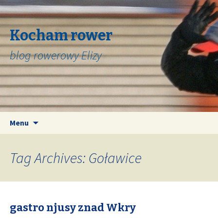
Kocham rower
blog rowerowy Elizy
Skip
Search
Menu
to
for:
content
Tag Archives: Goławice
gastro njusy znad Wkry