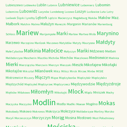
Lubniewice
Lubomin
Lublin
Lubieszewo
Lublewko
Lubmin
Lubomierz
Lubowidz
Luszyn
Lubomino
Lucynów
Lundeborg
Lusowo
Lusławice
Luta
Lutry
Maków Maz.
Lębork
Lwówek Śląski
Lyndby
Lędzin
Macierzysz
Magdeburg
Maków
Malbork
Malużyn
Margonin
Marianów
Malchin
Malmo
Mareczki
Marienburg
Mariew
Marynino
Marki
Schloss
Marijampole
Marlow
Martwa Wisła
Małdyty
Marzewo
Marzęcino
Marózek
Maszewo
Matyldów
Matyty
Maurycew
Małocice
Małkinia
Mańki
Mdzewo
Meißen
Małe Cybulice
Małyszyn
Miedniewice
Miechów
Melibdorzyce
Mescherin
Miastko
Michrów
Mieczkowo
Mielnica
Mierki
Mikołajew
Mikołajki
Mieszki
Mierziączka
Mierzwin
Mierzyn
Mieszaki
Milanówek
Mikołajów
Miksztal
Milcz
Milicz
Mirsk
Mirzec
Mirów
MISIE
Miączyn
Mistrzewice
Miszory
Miąse
Międzyborów
Międzybór
Międzybórz
Międzyzdroje
Międzywodzie
Międzychód
Międzyleś
Międzyrzec
Międzyrzecz
Mlock
Miłomłyn
Mniszek
Miętków
Miłakowo
Miłostajki
Mlądz
Mochy
Modlin
Mokas
Modła
Mogilno
Moczyska
Moczysko
Modłki
Moeser
Mokrzyce
Mokowo
Mokrzyca
Mokobody
Mokronos
Molibdorzyce
Morliny
Morsko
Morąg
Morzyczyn
Mosina
Mostowo
Moryń
Morzeszczyn
Most Południowy
Mościska