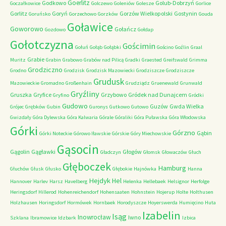
Goerlitz
Godkowo
Golub-Dobrzyń
Goczałkowice
Golczewo
Goleniów
Golesze
Gorlice
Gorlitz
Goryń
Gorzów Wielkopolski
Gostynin
Goruńsko
Gorzechowo
Gorzków
Gouda
Goławice
Goworowo
Gołańcz
Gozdowo
Gołdap
Gołotczyzna
Gościmin
Gołuń
Gołąb
Gołąbki
Gościno
Goźlin
Graal
Grabie
Muritz
Grabin
Grabowo
Grabów nad Pilicą
Gradki
Graested
Greifswald
Grimma
Grodziczno
Grodno
Grodzisk
Grodzisk Mazowiecki
Grodziszcze
Grodziszcze
Grudusk
Mazowieckie
Gromadno
Großenhain
Grudziądz
Gruenewald
Grunwald
Gryźliny
Gruszka
Gryfice
Grzybowo
Gródek nad Dunajcem
Gryfino
Gródki
Gudowo
Guzów
Gwda Wielka
Grójec
Grębków
Gubin
Guronys
Gutkowo
Gutowo
Gwizdały
Góra Dylewska
Góra Kalwaria
Górale
Góraliki
Góra Puławska
Góra Włodowska
Górki
Górzno
Gąbin
Górki Noteckie
Górowo Iławskie
Górskie
Góry Miechowskie
Gąsocin
Gągolin
Gągławki
Głogów
Gładczyn
Głomsk
Głowaczów
Głuch
Głęboczek
Hamburg
Głuchów
Głusk
Głusko
Głębokie
Hajnówka
Hanna
Hejdyk
Hel
Hannover
Harlev
Harsz
Havelberg
Helenka
Hellebaek
Helsignor
Herfolge
Heringsdorf
Hillerod
Hohenreichendorf
Hohensaaten
Hohnstein
Hojerup
Holte
Holthusen
Holzhausen
Horingsdorf
Hormówek
Hornbaek
Horodyszcze
Hoyerswerda
Humięcino
Huta
Izabelin
Isąg
Inowrocław
Iwno
Szklana
Ibramowice
Idzbark
Izbica