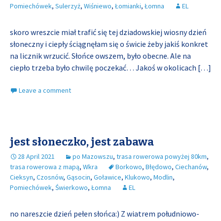
Pomiechówek
,
Sulerzyż
,
Wiśniewo
,
Łomianki
,
Łomna
EL
skoro wreszcie miał trafić się tej dziadowskiej wiosny dzień
słoneczny i ciepły ściągnęłam się o świcie żeby jakiś konkret
na licznik wrzucić. Słońce owszem, było obecne. Ale na
ciepło trzeba było chwilę poczekać… Jakoś w okolicach
[…]
Leave a comment
jest słoneczko, jest zabawa
28 April 2021
po Mazowszu
,
trasa rowerowa powyżej 80km
,
trasa rowerowa z mapą
,
Wkra
Borkowo
,
Błędowo
,
Ciechanów
,
Cieksyn
,
Czosnów
,
Gąsocin
,
Goławice
,
Klukowo
,
Modlin
,
Pomiechówek
,
Świerkowo
,
Łomna
EL
no nareszcie dzień pełen słońca:) Z wiatrem południowo-