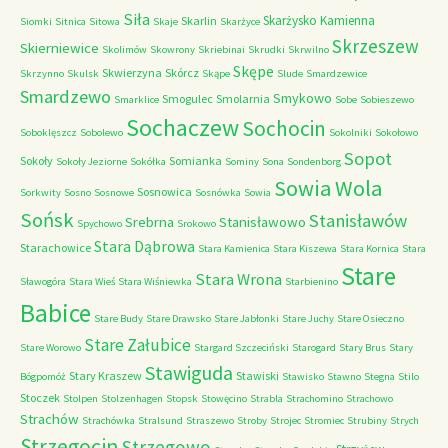
Siła
Skarżysko Kamienna
Skarlin
Siomki
Sitnica
Sitowa
Skaje
Skarżyce
Skrzeszew
Skierniewice
Skolimów
Skowrony
Skriebinai
Skrudki
Skrwilno
Skępe
Skwierzyna
Skórcz
Skrzynno
Skulsk
Skąpe
Slude
Smardzewice
Smardzewo
Smykowo
Smogulec
Smolarnia
Smarklice
Sobe
Sobieszewo
Sochaczew
Sochocin
Soboklęszcz
Sobolewo
Sokolniki
Sokołowo
Sopot
Sokoły
Somianka
Sokoły Jeziorne
Sokółka
Sominy
Sona
Sondenborg
Sowia Wola
Sosnowica
Sorkwity
Sosno
Sosnowe
Sosnówka
Sowia
Sońsk
Stanisławów
Srebrna
Stanisławowo
Spychowo
Srokowo
Stara Dąbrowa
Starachowice
Stara Kamienica
Stara Kiszewa
Stara Kornica
Stara
Stare
Stara Wrona
Sławogóra
Stara Wieś
Stara Wiśniewka
Starbienino
Babice
Stare Budy
Stare Drawsko
Stare Jabłonki
Stare Juchy
Stare Osieczno
Stare Załubice
Stare Worowo
Stargard Szczeciński
Starogard
Stary Brus
Stary
Stawiguda
Stary Kraszew
Stawiski
Bógpomóż
Stawisko
Stawno
Stegna
Stilo
Stoczek
Stolpen
Stolzenhagen
Stopsk
Stowęcino
Strabla
Strachomino
Strachowo
Strachów
Strachówka
Stralsund
Straszewo
Stroby
Strojec
Stromiec
Strubiny
Strych
Strzegocin
Strzegowo