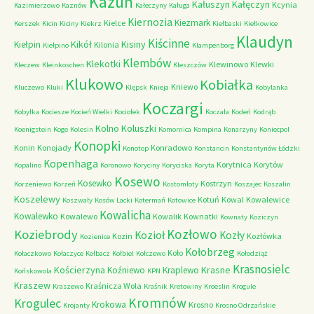
Kazuń
Kałuszyn
Kałęczyn
Kcynia
Kazimierzowo
Kaznów
Kałeczyny
Kaługa
Kiernozia
Kiezmark
Kielce
Kerszek
Kicin
Kiciny
Kiekrz
Kiełbaski
Kiełkowice
Klaudyn
Kiścinne
Kikół
Kisiny
Kiełpin
Kilonia
Kiełpino
Klampenborg
Klembów
Klekotki
Klewinowo
Klewki
Kleczew
Kleinkoschen
Kleszczów
Klukowo
Kobiałka
Kniewo
Kluczewo
Kluki
Klępsk
Knieja
Kobylanka
Koczargi
Kobyłka
Kociesze
Kocień Wielki
Kociołek
Koczała
Kodeń
Kodrąb
Kolno
Koluszki
Koenigstein
Koge
Kolesin
Komornica
Kompina
Konarzyny
Koniecpol
Konopki
Konin
Konojady
Konradowo
Konotop
Konstancin
Konstantynów Łódzki
Kopenhaga
Korytnica
Korytów
Kopalino
Koronowo
Koryciny
Koryciska
Koryta
Kosewo
Kosewko
Kostrzyn
Korzeniewo
Korzeń
Kostomłoty
Koszajec
Koszalin
Koszelewy
Kotuń
Kowal
Kowalewice
Koszwały
Kosów Lacki
Kotermań
Kotowice
Kowalicha
Kowalewko
Kowalewo
Kowalik
Kownatki
Kownaty
Koziczyn
Kozłowo
Koziebrody
Kozioł
Kozły
Kozin
Kozłówka
Kozienice
Kołobrzeg
Koło
Kołaczkowo
Kołaczyce
Kołbacz
Kołbiel
Kołczewo
Kołodziąż
Krasnosielc
Kościerzyna
Krasne
Koźniewo
Kraplewo
Końskowola
KPN
Kraszew
Kraśnicza Wola
Kraszewo
Kraśnik
Kretowiny
Kroeslin
Krogule
Kromnów
Krogulec
Krokowa
Krosno
Krojanty
Krosno Odrzańskie