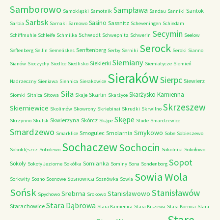
Samborowo
Sampława
Santok
Samoklęski
Samotnik
Sandau
Sanniki
Sarbsk
Sasino
Sassnitz
Sarbia
Sarnaki
Sarnowo
Scheveningen
Schiedam
Secymin
Schwedt
Schiffmuhle
Schleife
Schmilka
Schwepnitz
Schwerin
Seelow
Serock
Senftenberg
Seftenberg
Sellin
Semeliskes
Serby
Serniki
Seroki
Sianno
Siemiany
Siekierki
Sianów
Sieczychy
Siedlce
Siedlisko
Siemiatycze
Siemień
Sieraków
Sierpc
Siewierz
Nadrzeczny
Sieniawa
Siennica
Sierakowice
Siła
Skarżysko Kamienna
Skarlin
Siomki
Sitnica
Sitowa
Skaje
Skarżyce
Skrzeszew
Skierniewice
Skolimów
Skowrony
Skriebinai
Skrudki
Skrwilno
Skępe
Skwierzyna
Skórcz
Skrzynno
Skulsk
Skąpe
Slude
Smardzewice
Smardzewo
Smykowo
Smogulec
Smolarnia
Smarklice
Sobe
Sobieszewo
Sochaczew
Sochocin
Soboklęszcz
Sobolewo
Sokolniki
Sokołowo
Sopot
Sokoły
Somianka
Sokoły Jeziorne
Sokółka
Sominy
Sona
Sondenborg
Sowia Wola
Sosnowica
Sorkwity
Sosno
Sosnowe
Sosnówka
Sowia
Sońsk
Stanisławów
Srebrna
Stanisławowo
Spychowo
Srokowo
Stara Dąbrowa
Starachowice
Stara Kamienica
Stara Kiszewa
Stara Kornica
Stara