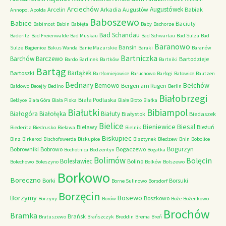
Arciechów
Augustówek
Arcelin
Arkadia
Augustów
Babiak
Annopol
Apolda
Baboszewo
Babice
Baciuty
Babimost
Babin
Babięta
Baby
Bachorze
Bad Schandau
Baderitz
Bad Freienwalde
Bad Muskau
Bad Schwartau
Bad Sulza
Bad
Baranowo
Bansin
Sulze
Bagienice
Bakus Wanda
Banie Mazurskie
Baraki
Baranów
Bartniczka
Barchów
Barczewo
Bartodzieje
Bardo
Barlinek
Bartków
Bartniki
Bartąg
Bartążek
Bartoszki
Bartłomiejowice
Baruchowo
Barłogi
Batowice
Bautzen
Bednary
Bełchów
Bemowo
Bergen am Rugen
Bałdowo
Becejły
Bedlno
Berlin
Białobrzegi
Biała Podlaska
Bełżyce
Biała Góra
Biała Piska
Białe Błoto
Białka
Białutki
Bibiampol
Białogóra
Białołęka
Białuty
Białystok
Biedaszek
Bielice
Bieniewice
Biesal
Bielawy
Bieżuń
Biederitz
Biedrusko
Bielawa
Bielnik
Biskupiec
Binz
Birkerod
Bischofswerda
Biskupice
Bisztynek
Bledzew
Bnin
Bobolice
Bogurzyn
Bobrowniki
Bobrowo
Bogaczewo
Bochotnica
Bodzentyn
Bogatka
Bolimów
Bolęcin
Bolesławiec
Bolino
Bolechowo
Boleszyno
Bolków
Bolszewo
Borkowo
Boreczno
Borki
Borsuki
Borne Sulinowo
Borsdorf
Borzęcin
Borzymy
Bosewo
Boszkowo
Borzyny
Borów
Boże
Bożenkowo
Brochów
Bramka
Brańsk
Bratuszewo
Brańszczyk
Breddin
Brema
Breń