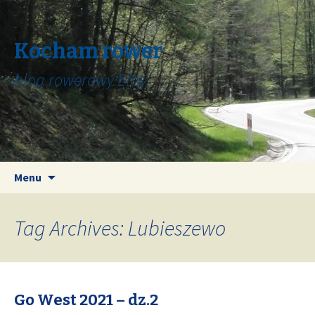
Kocham rower
blog rowerowy Elizy
Skip
Search
Menu
to
for:
content
Tag Archives: Lubieszewo
Go West 2021 – dz.2