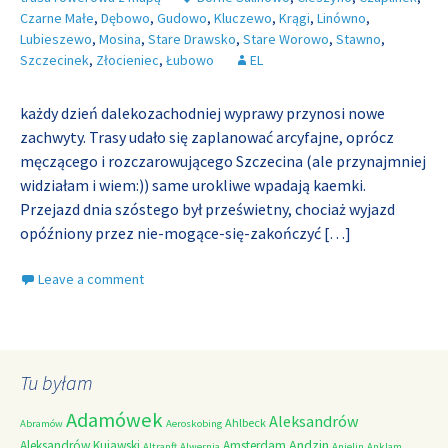
Czarne Małe
,
Dębowo
,
Gudowo
,
Kluczewo
,
Krągi
,
Linówno
,
Lubieszewo
,
Mosina
,
Stare Drawsko
,
Stare Worowo
,
Stawno
,
Szczecinek
,
Złocieniec
,
Łubowo
EL
każdy dzień dalekozachodniej wyprawy przynosi nowe
zachwyty. Trasy udało się zaplanować arcyfajne, oprócz
męczącego i rozczarowującego Szczecina (ale przynajmniej
widziałam i wiem:)) same urokliwe wpadają kaemki.
Przejazd dnia szóstego był prześwietny, chociaż wyjazd
opóźniony przez nie-mogące-się-zakończyć
[…]
Leave a comment
Tu byłam
Adamówek
Aleksandrów
Ahlbeck
Abramów
Aeroskobing
Andzin
Aleksandrów Kujawski
Amsterdam
Altranft
Alwernia
Anielin
Anklam