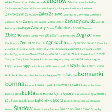
Zaborów
Włoka
Włosień
Ystad
Zaberbecze
Zaborów Leśny
Zabłudów
Zacharzowice
Zacieczki
Zaduszniki
Zagnańsk
Zajączek
Zakliczyn
Zaklików
Zalas
Zalewo
Zakroczym
Zakrzewo
Zamczysko
Zamordeje
Zarańsko
Zawady
Zawidz
Zaręby
Zarogów
Zaryń
Zaskwierki
Zatom
Zatory
Zawidz
Zawroty
Załubice
Zawiszyn
Załuski
Kościelny
Załom
Zbarzewo
Zegrze
Zbiczno
Zbąszyń
Zbójna
Zbąszynek
Zdziwój Stary
Zehren
Zgniłocha
Zembrze
Zgorzelec
Zielona
Zemborzyce
Zeńbok
Zgon
Zielonka
Zwartowo
Zielonka Pasłęcka
Zielonki
Ziemsko
Zienki
Zinnowitz
Zwiniarz
Zwoleń
Złotoria
Złocieniec
Złotniki
Zwolle
Zygmuntowo
Zławieś Wielka
Złotniki Kujawskie
Łacha
Łabiszyn
Łagów
Złoty Las
Złoty Potok
Ćmielów
Łabędnik
Łabędzie
Łachca
Łazy
Łeba
Łapy
Łajsy
Łask
Łebcz
Łebień
Łaniewo
Łasica
Łasin
Ławice
Ławki
Łomianki
Łochów
Łebki
Łebki Wielkie
Łobez
Łobżenica
Łochowo
Łojki
Łomna
Łowicz
Łomża
Łosia Wólka
Łomnica
Łopatki
Łubiana
Łubianka
Łukta
Łyna
Łyse
Łyszkowice
Łuka
Łubowo
Łukta Miłomłyn
Łysica
Łysomice
Łąkorz
Łąkorek
Łódź
Łączki
Łąck
Łąkie
Łąkoć
Łęczyca
Łęgajny
Łękawica
Śladów
Śniadowo
Śniadówko
Śniechy
Łętowo
Ślesin
Śliwice
Ślężany