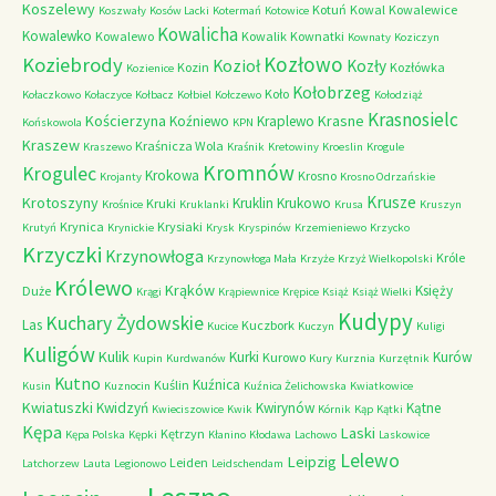
Koszelewy
Kotuń
Kowal
Kowalewice
Koszwały
Kosów Lacki
Kotermań
Kotowice
Kowalicha
Kowalewko
Kowalewo
Kowalik
Kownatki
Kownaty
Koziczyn
Kozłowo
Koziebrody
Kozioł
Kozły
Kozin
Kozłówka
Kozienice
Kołobrzeg
Koło
Kołaczkowo
Kołaczyce
Kołbacz
Kołbiel
Kołczewo
Kołodziąż
Krasnosielc
Kościerzyna
Krasne
Koźniewo
Kraplewo
Końskowola
KPN
Kraszew
Kraśnicza Wola
Kraszewo
Kraśnik
Kretowiny
Kroeslin
Krogule
Kromnów
Krogulec
Krokowa
Krosno
Krojanty
Krosno Odrzańskie
Krusze
Krotoszyny
Kruklin
Krukowo
Kruki
Krośnice
Kruklanki
Krusa
Kruszyn
Krynica
Krysiaki
Krutyń
Krynickie
Krysk
Kryspinów
Krzemieniewo
Krzycko
Krzyczki
Krzynowłoga
Króle
Krzynowłoga Mała
Krzyże
Krzyż Wielkopolski
Królewo
Krąków
Księży
Duże
Krągi
Krąpiewnice
Krępice
Książ
Książ Wielki
Kudypy
Kuchary Żydowskie
Las
Kuczbork
Kucice
Kuczyn
Kuligi
Kuligów
Kulik
Kurki
Kurów
Kurowo
Kupin
Kurdwanów
Kury
Kurznia
Kurzętnik
Kutno
Kuźnica
Kuślin
Kusin
Kuznocin
Kuźnica Żelichowska
Kwiatkowice
Kwiatuszki
Kwidzyń
Kwirynów
Kątne
Kwieciszowice
Kwik
Kórnik
Kąp
Kątki
Kępa
Laski
Kętrzyn
Kępa Polska
Kępki
Kłanino
Kłodawa
Lachowo
Laskowice
Lelewo
Leipzig
Leiden
Latchorzew
Lauta
Legionowo
Leidschendam