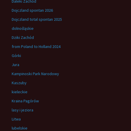
Daleki Zachód
Dojczland spontan 2026
Dojczland total spontan 2025
dolnośląskie
Dziki Zachód
from Poland to Holland 2024
Górki
Jura
Kampinoski Park Narodowy
Kaszuby
kieleckie
Kraina Pagórów
lasy i jeziora
Litwa
lubelskie