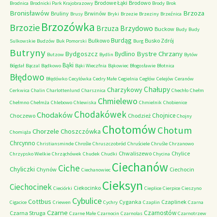
Brodowe Łąki
Brodowo
Brodnica
Brodnicki Park Krajobrazowy
Brody
Brok
Bronisławów
Brzoza
Bruliny
Brwinów
Brusy
Bryki
Brzezie
Brzeziny
Brzeźnica
Brzozówka
Brzozie
Brzydowo
Brzuza
Buckow
Budy
Budy
Burdąg
Bulkowo
Busko Zdrój
Sulkowskie
Budzów
Buk Pomorski
Burg
Butryny
Bystre Chrzany
Bydgoszcz
Bydlino
Butzow
Bydlin
Bytów
Bąki
Bógdał
Bączal
Bądkowo
Bąki Wieczfnia
Bąkowiec
Błogosławie
Błotnica
Błędowo
Błędówko
Cecylówka
Cedry Małe
Cegielnia
Cegłów
Celejów
Ceranów
Chałupy
Charzykowy
Cerkwica
Chalin
Charlottenlund
Charsznica
Chechło
Chełm
Chmielewo
Chełmno
Chełmża
Chlebowo
Chlewiska
Chmielnik
Chobienice
Chodakówek
Chodaków
Chojnice
Choczewo
Chodzież
Chojny
Chotomów
Chotum
Chorzele
Choszczówka
Chomiąża
Chrcynno
Christiansminde
Chrośle
Chruszczobród
Chruściele
Chruśle
Chrzanowo
Chwaliszewo
Chylice
Chrzypsko Wielkie
Chrząchówek
Chudek
Chudki
Chycina
Ciechanów
Ciche
Chyliczki
Chynów
Ciechocin
Ciechanowiec
Cieksyn
Ciechocinek
Ciekocinko
Cieciórki
Cieplice
Cierpice
Cieszyno
Cybulice
Cottbus
Cyganka
Czaplinek
Cigacice
Criewen
Cychry
Czaplin
Czarna
Czarne
Czarnostów
Czarna Struga
Czarne Małe
Czarnocin
Czarnolas
Czarnotrzew