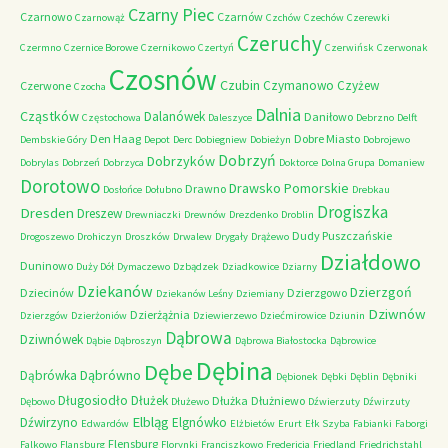
Czarny Piec
Czarnowo
Czarnów
Czarnowąż
Czchów
Czechów
Czerewki
Czeruchy
Czermno
Czernice Borowe
Czernikowo
Czertyń
Czerwińsk
Czerwonak
Czosnów
Czubin
Czymanowo
Czyżew
Czerwone
Czocha
Dalnia
Cząstków
Dalanówek
Daniłowo
Częstochowa
Daleszyce
Debrzno
Delft
Den Haag
Dobre Miasto
Dembskie Góry
Depot
Derc
Dobiegniew
Dobieżyn
Dobrojewo
Dobrzyń
Dobrzyków
Dobrylas
Dobrzeń
Dobrzyca
Doktorce
Dolna Grupa
Domaniew
Dorotowo
Drawsko Pomorskie
Drawno
Dosłońce
Dołubno
Drebkau
Drogiszka
Dresden
Dreszew
Drewniaczki
Drewnów
Drezdenko
Droblin
Dudy Puszczańskie
Drogoszewo
Drohiczyn
Droszków
Drwalew
Drygały
Drążewo
Działdowo
Duninowo
Duży Dół
Dymaczewo
Dzbądzek
Dziadkowice
Dziarny
Dziekanów
Dzierzgoń
Dziecinów
Dzierzgowo
Dziekanów Leśny
Dziemiany
Dziwnów
Dzierżążnia
Dzierzgów
Dzierżoniów
Dziewierzewo
Dziećmirowice
Dziunin
Dąbrowa
Dziwnówek
Dąbie
Dąbroszyn
Dąbrowa Białostocka
Dąbrowice
Dębina
Dębe
Dąbrówno
Dąbrówka
Dębionek
Dębki
Dęblin
Dębniki
Długosiodło
Dłużek
Dłużka
Dłużniewo
Dębowo
Dłużewo
Dźwierzuty
Dźwirzuty
Elbląg
Dźwirzyno
Elgnówko
Edwardów
Elżbietów
Erurt
Ełk Szyba
Fabianki
Faborgi
Flensburg
Falkowo
Flansburg
Florynki
Franciszkowo
Fredericia
Friedland
Friedrichstahl