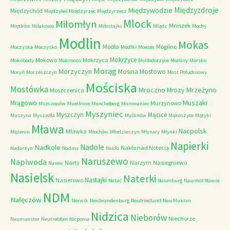
Międzyzdroje
Międzywodzie
Międzychód
Międzyleś
Międzyrzec
Międzyrzecz
Mlock
Miłomłyn
Mniszek
Miętków
Miłakowo
Miłostajki
Mlądz
Mochy
Modlin
Mokas
Modła
Mogilno
Moczyska
Moczysko
Modłki
Moeser
Mokrzyce
Mokowo
Mokrzyca
Mokobody
Mokronos
Molibdorzyce
Morliny
Morsko
Morąg
Morzyczyn
Mosina
Mostowo
Moryń
Morzeszczyn
Most Południowy
Mościska
Mostówka
Mrzeżyno
Mroczno
Mrozy
Moszczenica
Muszaki
Mrągowo
Murzynowo
Mszczonów
Muellrose
Muncheberg
Murowaniec
Myszyniec
Myszczyn
Mącice
Muszyna
Myszadła
Myślinów
Mąkoszyce
Mątyki
Mława
Nacpolsk
Mławka
Mężenin
Młochów
Młodzieszyn
Młynary
Młynki
Napierki
Nadkole
Nadole
Nakło nad Notecią
Nadarzyn
Nadma
Nakło
Naruszewo
Napiwoda
Narty
Narzym
Nasiegniewo
Narew
Nasielsk
Naterki
Nastajki
Nasierowo
Natać
Naumburg
Naunhof
Nawra
NDM
Nałęczów
Nerwik
Neubrandenburg
Neufriedland
Neu Mukran
Nidzica
Nieborów
Niechorze
Neumunster
Neutrebbin
Nicponia