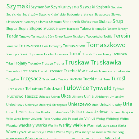
Szymaki
Szyszki
Szynkarzyzna
Szymanów
Sząbruk
Sędzice
Sława
Sędzichów
Sędziszów
Sępólno Krajeńskie
Słabomierz
Sławatycze
Sławno
Słup
Słubice
Słonecznik
Słończewo
Sławoborze
Słomczyn
Słomin
Słomniki
Słupno
Słupsk
Słupca
Słupia
Tabórz
Służew
Taarbaek
Takomyśle
Tantow
Tarczyn
Teresin
Tarda
Targowo
Tarnowskie Góry
Tarup
Tczew
Telleborg
Teodorówka
Teofile
Tomaszkowo
Tereszewo
Tomaszewo
Terespol
Tleń
Tomaryny
Toruń
Treblinka
Tomczyce
Tomki
Topczewo
Topolin
Toporowo
Toszek
Trakai
Trawy
Truskaw
Truskawka
Trojany
Trląg
Trojanów
Troszyn
Trudna
Trzebiatów
Trzcianka
Trzciniec
Truskolas
Trzciel
Trzebuń
Trzemeszno Lubuskie
Trzęsacz
Turośl
Tuczki
Tuchola
Trzygłów
Trzścianka
Trębice
Tujsk
Tum
Tułowice
Tynwałd
Tuł
Tułodziad
Tyłowo
Turza Wielka
Tuławki
Ukta
Tłuchowo
Tłuszcz
Ulinia
Uchacze
Udryn
Ulikowo
Ulrichorst
Umiastów
Urle
Unieszewo
Uniechowo
Uniszki
Unierzyż
Unierzyż Strzegowo
Unin
Upałty
Ustka
Ursus
Uzdowo
Urowo
Urszulin
Usedom
Ustanówek
Ustroń
Uznam
Uścięcice
Vilnius
Vallo
Varso Tower
Veivieriai
Velo Krynica
Velo Poprad
Ves
Wadąg
Walidrogi
Walim
Warka
Warlity Wielkie
Warchały
Warmiak
Wapnica
Warlity
Warszawa
Warta
Wawrzyszew
Wałbrzych
Wałcz
Ważne Młyny
Wda
Wdzydze
Weimar
Weißenberg
Wejsuny
Wiartel
Wejherowo