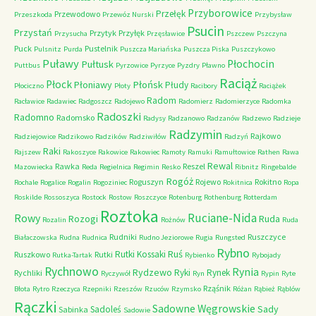
Przyborowice
Przełęk
Przewodowo
Przeszkoda
Przewóz Nurski
Przybysław
Psucin
Przystań
Przytyk
Przyłęk
Przysucha
Przęsławice
Pszczew
Pszczyna
Puck
Pustelnik
Pulsnitz
Purda
Puszcza Mariańska
Puszcza Piska
Puszczykowo
Puławy
Pułtusk
Płochocin
Puttbus
Pyrzowice
Pyrzyce
Pyzdry
Pławno
Raciąż
Płock
Płońsk
Płoniawy
Płudy
Płociczno
Płoty
Racibory
Raciążek
Radom
Racławice
Radawiec
Radgoszcz
Radojewo
Radomierz
Radomierzyce
Radomka
Radoszki
Radomno
Radomsko
Radysy
Radzanowo
Radzanów
Radzewo
Radzieje
Radzymin
Rajkowo
Radziejowice
Radzikowo
Radzików
Radziwiłów
Radzyń
Raki
Rajszew
Rakoszyce
Rakowice
Rakowiec
Ramoty
Ramuki
Ramułtowice
Rathen
Rawa
Rewal
Rawka
Reszel
Mazowiecka
Reda
Regielnica
Regimin
Resko
Ribnitz
Ringebalde
Rogóż
Roguszyn
Rojewo
Rokitno
Rochale
Rogalice
Rogalin
Rogoziniec
Rokitnica
Ropa
Roskilde
Rossoszyca
Rostock
Rostow
Roszczyce
Rotenburg
Rothenburg
Rotterdam
Roztoka
Ruciane-Nida
Rowy
Rozogi
Ruda
Rozalin
Rożnów
Ruda
Rudniki
Ruszczyce
Białaczowska
Rudna
Rudnica
Rudno Jeziorowe
Rugia
Rungsted
Rybno
Ruś
Rutki Kossaki
Ruszkowo
Rutki
Rutka-Tartak
Rybienko
Rybojady
Rychnowo
Rynia
Rydzewo
Ryki
Rynek
Rychliki
Ryczywół
Ryn
Rypin
Ryte
Rząśnik
Błota
Rytro
Rzeczyca
Rzepniki
Rzeszów
Rzuców
Rzymsko
Różan
Rąbież
Rąblów
Rączki
Sadowne Węgrowskie
Sady
Sadoleś
Sabinka
Sadowie