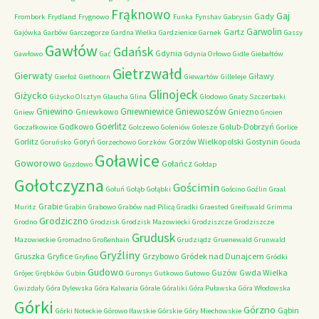
Frąknowo
Gaj
Gady
Frombork
Frydland
Frygnowo
Funka
Fynshav
Gabrysin
Garwolin
Gartz
Gajówka
Garbów
Garczegorze
Gardna Wielka
Gardzienice
Garnek
Gassy
Gawłów
Gdańsk
Gdynia
Gawłowo
Gać
Gdynia Orłowo
Gidle
Giebałtów
Gietrzwałd
Gierwaty
Giławy
Gierłoż
Giethoorn
Giewartów
Gilleleje
Glinojeck
Giżycko
Giżycko Olsztyn
Glaucha
Glina
Glodowo
Gnaty Szczerbaki
Gniewino
Gniewniewice
Gniewoszów
Gniewkowo
Gniezno
Gniew
Gnoien
Goerlitz
Godkowo
Golub-Dobrzyń
Goczałkowice
Golczewo
Goleniów
Golesze
Gorlice
Gorlitz
Goryń
Gorzów Wielkopolski
Gostynin
Goruńsko
Gorzechowo
Gorzków
Gouda
Goławice
Goworowo
Gołańcz
Gozdowo
Gołdap
Gołotczyzna
Gościmin
Gołuń
Gołąb
Gołąbki
Gościno
Goźlin
Graal
Grabie
Muritz
Grabin
Grabowo
Grabów nad Pilicą
Gradki
Graested
Greifswald
Grimma
Grodziczno
Grodno
Grodzisk
Grodzisk Mazowiecki
Grodziszcze
Grodziszcze
Grudusk
Mazowieckie
Gromadno
Großenhain
Grudziądz
Gruenewald
Grunwald
Gryźliny
Gruszka
Gryfice
Grzybowo
Gródek nad Dunajcem
Gryfino
Gródki
Gudowo
Guzów
Gwda Wielka
Grójec
Grębków
Gubin
Guronys
Gutkowo
Gutowo
Gwizdały
Góra Dylewska
Góra Kalwaria
Górale
Góraliki
Góra Puławska
Góra Włodowska
Górki
Górzno
Gąbin
Górki Noteckie
Górowo Iławskie
Górskie
Góry Miechowskie