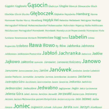
Gąsocin
Gągolin
Gągławki
Głogów
Gładczyn
Głomsk
Głowaczów
Głuch
Głęboczek
Hamburg
Głuchów
Głusk
Głusko
Głębokie
Hajnówka
Hanna
Hejdyk
Hel
Hannover
Harlev
Harsz
Havelberg
Helenka
Hellebaek
Helsignor
Herfolge
Heringsdorf
Hillerod
Hohenreichendorf
Hohensaaten
Hohnstein
Hojerup
Holte
Holthusen
Holzhausen
Horingsdorf
Hormówek
Hornbaek
Horodyszcze
Hoyerswerda
Humięcino
Huta
Izabelin
Isąg
Inowrocław
Iwno
Szklana
Ibramowice
Idzbark
Izbica
Iława
Iłowo
Iłów
Jabłonka
Izdebno
Jabłonna
Iły
Kujawska
Jabłoń
Jachranka
Jadów
Jabłonowo
Jabłonowo Pomorskie
Jadwisin
Janowo
Jajkowo
Jaktorów
Janowiec
Janowiec Kościelny
Jamniki
Janówek
Janów
Januszew
Januszewice
Jany
Janówko
Janów Lubelski
Jastarnia
Janów Podlaski
Jarmatów
Jarnatów
Jarnice
Jarosławiec
Jasionna
Jastrzębia Góra
Jedlanka
Jaszkowo
Jawiszowice
Jawor
Jaworze
Jedliński
Jedwabno
Jednorożec
Jedwabne
Jeglin
Jeglijowiec
Jelcz-Laskowice
Jerzwałd
Jelenia Góra
Jeziorany
Jeleń
Jemna
Jerichov
Jerwałd
Jezierzyce
Jeżewo
Jeże
Jezioro
Jezioro Rożnowskie
jezioro Wulpińskie
Jeziorszczyzna
Jeżów
Joniec
Jurzyn
Jurata
Jugowice
Jonava
Julinek
Juliszew
Jurki
Józefkowo