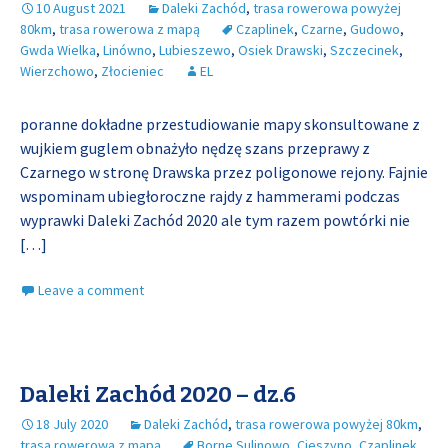
10 August 2021
Daleki Zachód
,
trasa rowerowa powyżej
80km
,
trasa rowerowa z mapą
Czaplinek
,
Czarne
,
Gudowo
,
Gwda Wielka
,
Linówno
,
Lubieszewo
,
Osiek Drawski
,
Szczecinek
,
Wierzchowo
,
Złocieniec
EL
poranne dokładne przestudiowanie mapy skonsultowane z
wujkiem guglem obnażyło nędzę szans przeprawy z
Czarnego w stronę Drawska przez poligonowe rejony. Fajnie
wspominam ubiegłoroczne rajdy z hammerami podczas
wyprawki Daleki Zachód 2020 ale tym razem powtórki nie
[…]
Leave a comment
Daleki Zachód 2020 – dz.6
18 July 2020
Daleki Zachód
,
trasa rowerowa powyżej 80km
,
trasa rowerowa z mapą
Borne Sulinowo
,
Cieszyno
,
Czaplinek
,