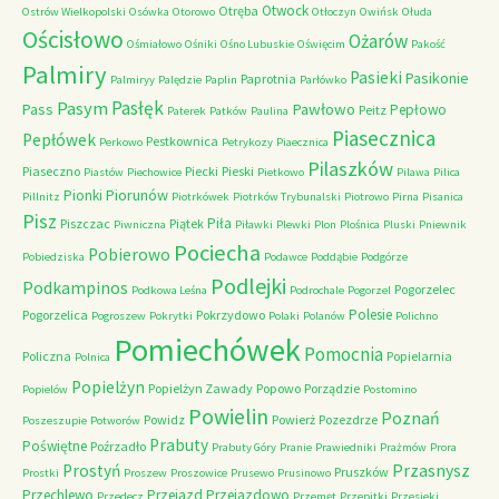
Otwock
Otręba
Ostrów Wielkopolski
Osówka
Otorowo
Otłoczyn
Owińsk
Ołuda
Ościsłowo
Ożarów
Ośmiałowo
Ośniki
Ośno Lubuskie
Oświęcim
Pakość
Palmiry
Pasieki
Pasikonie
Paprotnia
Palmiryy
Palędzie
Paplin
Parłówko
Pasłęk
Pasym
Pawłowo
Pass
Pepłowo
Peitz
Paterek
Patków
Paulina
Piasecznica
Pepłówek
Pestkownica
Perkowo
Petrykozy
Piaecznica
Pilaszków
Piaseczno
Piecki
Pieski
Piastów
Piechowice
Pietkowo
Pilawa
Pilica
Piorunów
Pionki
Pillnitz
Piotrkówek
Piotrków Trybunalski
Piotrowo
Pirna
Pisanica
Pisz
Piła
Piszczac
Piątek
Piwniczna
Piławki
Plewki
Plon
Plośnica
Pluski
Pniewnik
Pociecha
Pobierowo
Pobiedziska
Podawce
Poddąbie
Podgórze
Podlejki
Podkampinos
Pogorzelec
Podkowa Leśna
Podrochale
Pogorzel
Polesie
Pogorzelica
Pokrzydowo
Pogroszew
Pokrytki
Polaki
Polanów
Polichno
Pomiechówek
Pomocnia
Policzna
Popielarnia
Polnica
Popielżyn
Popielżyn Zawady
Popowo
Porządzie
Popielów
Postomino
Powielin
Poznań
Powidz
Powierż
Pozezdrze
Poszeszupie
Potworów
Prabuty
Poświętne
Poźrzadło
Prabuty Góry
Pranie
Prawiedniki
Prażmów
Prora
Przasnysz
Prostyń
Pruszków
Prostki
Proszew
Proszowice
Prusewo
Prusinowo
Przechlewo
Przejazd
Przejazdowo
Przedecz
Przemęt
Przepitki
Przesieki