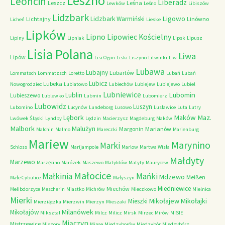
Leszno
Leoncin
Liberadz
Leszcz
Leśna
Lewków
Leśno
Libiszów
Lidzbark
Ligowo
Lidzbark Warmiński
Lichtajny
Linówno
Licheń
Lieske
Lipków
Lipno
Lipowiec Kościelny
Lipiny
Lipniak
Lipsk
Lipusz
Lisia Polana
Liwa
Lipów
Lisi Ogon
Liski
Liszyno
Litwinki
Liw
Lubawa
Lubajny
Lubartów
Lommatsch
Lommatzsch
Loretto
Lubań
Lubań
Lubicz
Lubeka
Nowogrodziec
Lubiatowo
Lubiechów
Lubiejew
Lubiejewo
Lubiel
Lubniewice
Lubomin
Lublin
Lubieszewo
Lublewko
Lubmin
Lubomierz
Lubowidz
Luszyn
Lubomino
Lucynów
Lundeborg
Lusowo
Lusławice
Luta
Lutry
Maków Maz.
Lębork
Lwówek Śląski
Lyndby
Lędzin
Macierzysz
Magdeburg
Maków
Malbork
Malużyn
Margonin
Marianów
Malchin
Malmo
Mareczki
Marienburg
Mariew
Marynino
Marki
Schloss
Marijampole
Marlow
Martwa Wisła
Małdyty
Marzewo
Marzęcino
Marózek
Maszewo
Matyldów
Matyty
Maurycew
Małocice
Małkinia
Mańki
Mdzewo
Meißen
Małe Cybulice
Małyszyn
Miedniewice
Miechów
Melibdorzyce
Mescherin
Miastko
Michrów
Mieczkowo
Mielnica
Mierki
Mikołajew
Mikołajki
Mieszki
Mierziączka
Mierzwin
Mierzyn
Mieszaki
Milanówek
Mikołajów
Miksztal
Milcz
Milicz
Mirsk
Mirzec
Mirów
MISIE
Miączyn
Mistrzewice
Miszory
Miąse
Międzyborów
Międzybór
Międzybórz