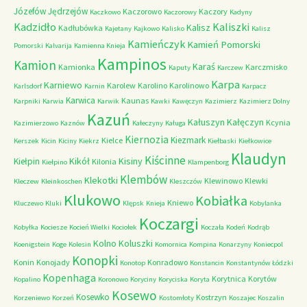
Józefów
Jędrzejów
Kaczorowo
Kaczory
Kaczkowo
Kaczorowy
Kadyny
Kadzidło
Kaliszki
Kalisz
Kadłubówka
Kajetany
Kajkowo
Kalisko
Kalisz
Kamieńczyk
Kamień Pomorski
Pomorski
Kalvarija
Kamienna Knieja
Kampinos
Kamion
Karaś
Kamionka
Karczmisko
Kaputy
Karczew
Karpa
Karniewo
Karolew
Karolino
Karolinowo
Karlsdorf
Karnin
Karpacz
Karwica
Kaunas
Karpniki
Karwia
Karwik
Kawki
Kawęczyn
Kazimierz
Kazimierz Dolny
Kazuń
Kałuszyn
Kałęczyn
Kcynia
Kazimierzowo
Kaznów
Kałeczyny
Kaługa
Kiernozia
Kiezmark
Kielce
Kerszek
Kicin
Kiciny
Kiekrz
Kiełbaski
Kiełkowice
Klaudyn
Kiścinne
Kikół
Kisiny
Kiełpin
Kilonia
Kiełpino
Klampenborg
Klembów
Klekotki
Klewinowo
Klewki
Kleczew
Kleinkoschen
Kleszczów
Klukowo
Kobiałka
Kniewo
Kluczewo
Kluki
Klępsk
Knieja
Kobylanka
Koczargi
Kobyłka
Kociesze
Kocień Wielki
Kociołek
Koczała
Kodeń
Kodrąb
Kolno
Koluszki
Koenigstein
Koge
Kolesin
Komornica
Kompina
Konarzyny
Koniecpol
Konopki
Konin
Konojady
Konradowo
Konotop
Konstancin
Konstantynów Łódzki
Kopenhaga
Korytnica
Korytów
Kopalino
Koronowo
Koryciny
Koryciska
Koryta
Kosewo
Kosewko
Kostrzyn
Korzeniewo
Korzeń
Kostomłoty
Koszajec
Koszalin