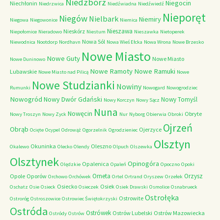
Niedzbórz
Niegocin
Niechłonin
Niedrzwica
Niedźwiadna
Niedźwiedź
Nieporęt
Niegów
Nielbark
Niemiry
Niegowa
Niegowonice
Niemica
Nieszawa
Nieskórz
Niepołomice
Nieradowo
Niestum
Nieszawka
Nietoperek
Nowa Sól
Niewodnica
Nootdorp
Nordhavn
Nowa Wieś Ełcka
Nowa Wrona
Nowe Brzesko
Nowe Miasto
Nowe Guty
Nowe Miasto
Nowe Duninowo
Nowe Ramoty
Nowe Ramuki
Lubawskie
Nowe Miasto nad Pilicą
Nowe
Nowe Studzianki
Nowiny
Rumunki
Nowogard
Nowogrodziec
Nowogród
Nowy Dwór Gdański
Nowy Tomyśl
Nowy Korczyn
Nowy Sącz
Nuna
Nowęcin
Obryte
Nowy Troszyn
Nowy Zyck
Nur
Nyborg
Obierwia
Obroki
Ojrzeń
Obrąb
Ojerzyce
Ocięte
Ocypel
Odrowąż
Ogorzelnik
Ogrodzieniec
Olsztyn
Okuninka
Oleszno
Okalewo
Olecko
Olendy
Olpuch
Olszewka
Olsztynek
Opinogóra
Opalenica
Olędzkie
Opaleń
Opoczno
Opoki
Orneta
Orzysz
Opole
Oporów
Orchowo
Orchówek
Ortel
Ortrand
Oryszew
Orzełek
Osiecko
Osiek
Oschatz
Osie
Osieck
Osieczek
Osiek Drawski
Osmolice
Osnabrueck
Ostrołęka
Ostrowite
Ostroróg
Ostroszowice
Ostrowiec Świętokrzyski
Ostróda
Ostrówek
Ostrów Lubelski
Ostrów Mazowiecka
Ostródy
Ostrów