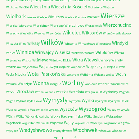
Welzow
Wereszczyn
Weronika
Westerplatte
Wieczfnia Kościelna
Wieczfnia
Wicko
Wichulec
Wiejce
Wiejsce
Wiersze
Wielbark
Wieliszew
Wieniec
Wieleń
Wielgie
Wielka Piaśnica
Wierzchucino
Wierzchowo
Wierzba
Wierzbica
Wierzbinek
Wierzbno
Wierzchołek
Wikielec
Wiktorów
Wierzchy
Wiesiółka
Wiewiec
Wiewiórów
Wilanów
Wilczkowo
Wilków
Windyki
Wilkasy
Wilczęta
Wilga
Wincenta
Wincentowo
Wincentów
Winnica
Wirwajdy
Wisełka
Witoldów
Wizna
Winiec
Witkowo
Witnica
Wkra
Wlewsk
Wiśniewo
Wnory Wandy
Więcławice
Wiślica
Wiśniowo Ełckie
Wojcieszyn
Wojszczyce
Wodzisław
Wojciechów
Wojnicz
Wojnowice
Wojszki
Wola
Wola Pasikońska
Wolin
Wola Młocka
Wolbrom
Wolbórka
Wolgast
Wolica
Worliny
Wonna
Wolsztyn
Wolnica
Worgule
Wołkowe
Wriezen
Wrocimowice
Wrocław
Września
Wydminy
Wrocki
Wrona
Wrzask
Wrzeście
Wrząca
WTR
Wygoda
Wymysły
Wynki
Wygon
Wykrot
Wylazłowo
Wymyśle
Wyrzysk
Wyrzysk Osiek
Wyszogród
Wyszków
Wysoka
Wysokie Mazowieckie
Wyszel
Wyszyny
Wywła
Wólka Radzymińska
Wójcin
Wólka
Wólka Majdańska
Wólka Smolana
Wąbrzeźno
Wąsy
Wąchock
Wąsewo
Węgrów
Wągrodno
Wąpielsk
Wąwolnica
Wędrzyn
Węgliniec
Władysławowo
Włocławek
Wężyska
Władysławów
Włodawa
Włodowice