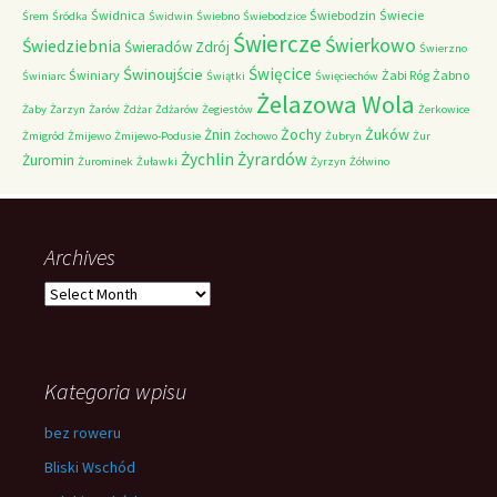
Świdnica
Świebodzin
Świecie
Śrem
Śródka
Świdwin
Świebno
Świebodzice
Świercze
Świerkowo
Świedziebnia
Świeradów Zdrój
Świerzno
Świnoujście
Święcice
Świniary
Żabi Róg
Żabno
Świniarc
Świątki
Święciechów
Żelazowa Wola
Żaby
Żarzyn
Żarów
Żdżar
Żdżarów
Żegiestów
Żerkowice
Żochy
Żuków
Żnin
Żmigród
Żmijewo
Żmijewo-Podusie
Żochowo
Żubryn
Żur
Żychlin
Żyrardów
Żuromin
Żurominek
Żuławki
Żyrzyn
Żółwino
Archives
Archives
Kategoria wpisu
bez roweru
Bliski Wschód