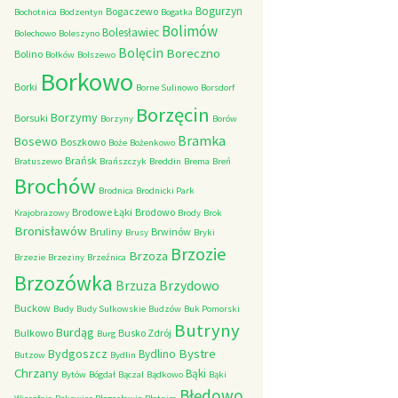
Bogurzyn
Bogaczewo
Bochotnica
Bodzentyn
Bogatka
Bolimów
Bolesławiec
Bolechowo
Boleszyno
Bolęcin
Boreczno
Bolino
Bolków
Bolszewo
Borkowo
Borki
Borne Sulinowo
Borsdorf
Borzęcin
Borzymy
Borsuki
Borzyny
Borów
Bramka
Bosewo
Boszkowo
Boże
Bożenkowo
Brańsk
Bratuszewo
Brańszczyk
Breddin
Brema
Breń
Brochów
Brodnica
Brodnicki Park
Brodowe Łąki
Brodowo
Krajobrazowy
Brody
Brok
Bronisławów
Bruliny
Brwinów
Brusy
Bryki
Brzozie
Brzoza
Brzezie
Brzeziny
Brzeźnica
Brzozówka
Brzydowo
Brzuza
Buckow
Budy
Budy Sulkowskie
Budzów
Buk Pomorski
Butryny
Burdąg
Bulkowo
Busko Zdrój
Burg
Bystre
Bydgoszcz
Bydlino
Butzow
Bydlin
Chrzany
Bąki
Bytów
Bógdał
Bączal
Bądkowo
Bąki
Błędowo