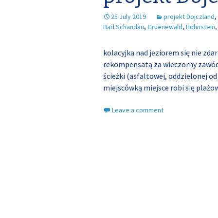
25 July 2019
projekt Dojczland
,
Bad Schandau
,
Gruenewald
,
Hohnstein
kolacyjka nad jeziorem się nie zda
rekompensatą za wieczorny zawód. 
ścieżki (asfaltowej, oddzielonej o
miejscówką miejsce robi się pla
Leave a comment