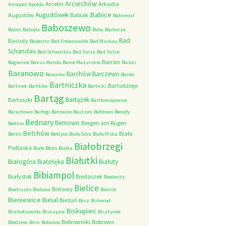
Arciechów
Arcelin
Arkadia
Annopol
Apolda
Babice
Augustówek
Augustów
Babiak
Babimost
Baboszewo
Babin
Babięta
Baby
Bachorze
Bad
Baciuty
Baderitz
Bad Freienwalde
Bad Muskau
Schandau
Bad Schwartau
Bad Sulza
Bad Sulze
Bansin
Bagienice
Bakus Wanda
Banie Mazurskie
Baraki
Baranowo
Barchów
Barczewo
Baranów
Bardo
Bartniczka
Bartodzieje
Barlinek
Bartków
Bartniki
Bartąg
Bartążek
Bartoszki
Bartłomiejowice
Baruchowo
Barłogi
Batowice
Bautzen
Bałdowo
Becejły
Bednary
Bemowo
Bergen am Rugen
Bedlno
Bełchów
Biała
Berlin
Bełżyce
Biała Góra
Biała Piska
Białobrzegi
Podlaska
Białe Błoto
Białka
Białutki
Białogóra
Białołęka
Białuty
Bibiampol
Białystok
Biedaszek
Biederitz
Bielice
Bielawy
Biedrusko
Bielawa
Bielnik
Bieniewice
Biesal
Bieżuń
Binz
Birkerod
Biskupiec
Bischofswerda
Biskupice
Bisztynek
Bobrowniki
Bobrowo
Bledzew
Bnin
Bobolice