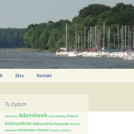
Search
/A
Eliza
Kontakt
for:
Tu byłam
Adamówek
Ahlbeck
Abramów
Aeroskobing
Aleksandrów
Aleksandrów Kujawski
Altranft
Andzin
Amsterdam
Alwernia
Anielin
Anklam