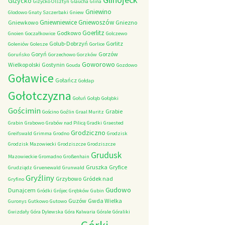
Giżycko
Giżycko Olsztyn
Glaucha
Glina
Gniewino
Glodowo
Gnaty Szczerbaki
Gniew
Gniewniewice
Gniewoszów
Gniewkowo
Gniezno
Goerlitz
Godkowo
Gnoien
Goczałkowice
Golczewo
Golub-Dobrzyń
Gorlitz
Goleniów
Golesze
Gorlice
Goryń
Gorzów
Goruńsko
Gorzechowo
Gorzków
Goworowo
Wielkopolski
Gostynin
Gouda
Gozdowo
Goławice
Gołańcz
Gołdap
Gołotczyzna
Gołuń
Gołąb
Gołąbki
Gościmin
Grabie
Gościno
Goźlin
Graal Muritz
Grabin
Grabowo
Grabów nad Pilicą
Gradki
Graested
Grodziczno
Greifswald
Grimma
Grodno
Grodzisk
Grodzisk Mazowiecki
Grodziszcze
Grodziszcze
Grudusk
Mazowieckie
Gromadno
Großenhain
Gruszka
Gryfice
Grudziądz
Gruenewald
Grunwald
Gryźliny
Grzybowo
Gródek nad
Gryfino
Gudowo
Dunajcem
Gródki
Grójec
Grębków
Gubin
Guzów
Gwda Wielka
Guronys
Gutkowo
Gutowo
Gwizdały
Góra Dylewska
Góra Kalwaria
Górale
Góraliki