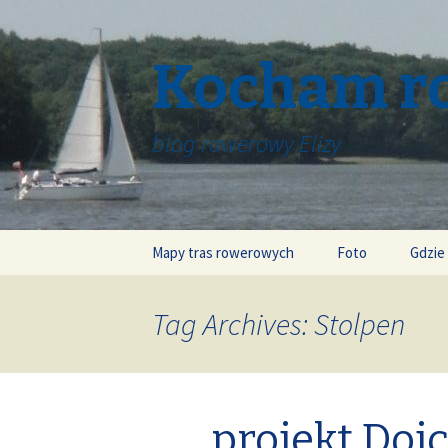
Kocham r
blog rowerowy Elizy
Skip
Mapy tras rowerowych
Foto
Gdzie
to
content
Tag Archives: Stolpen
projekt Doj