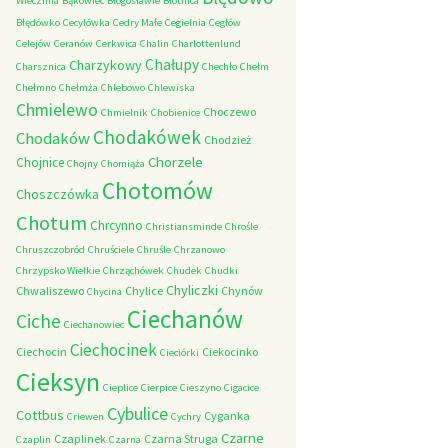
Wieczfnia
Bąkowiec
Błogosławie
Błotnica
Błędówko
Cecylówka
Cedry Małe
Cegielnia
Cegłów
Celejów
Ceranów
Cerkwica
Chalin
Charlottenlund
Chałupy
Charzykowy
Charsznica
Chechło
Chełm
Chełmno
Chełmża
Chlebowo
Chlewiska
Chmielewo
Choczewo
Chmielnik
Chobienice
Chodakówek
Chodaków
Chodzież
Chorzele
Chojnice
Chojny
Chomiąża
Chotomów
Choszczówka
Chotum
Chrcynno
Christiansminde
Chrośle
Chruszczobród
Chruściele
Chruśle
Chrzanowo
Chrzypsko Wielkie
Chrząchówek
Chudek
Chudki
Chyliczki
Chwaliszewo
Chylice
Chynów
Chycina
Ciechanów
Ciche
Ciechanowiec
Ciechocinek
Ciechocin
Ciekocinko
Cieciórki
Cieksyn
Cieplice
Cierpice
Cieszyno
Cigacice
Cybulice
Cottbus
Cyganka
Criewen
Cychry
Czarne
Czaplinek
Czarna Struga
Czaplin
Czarna