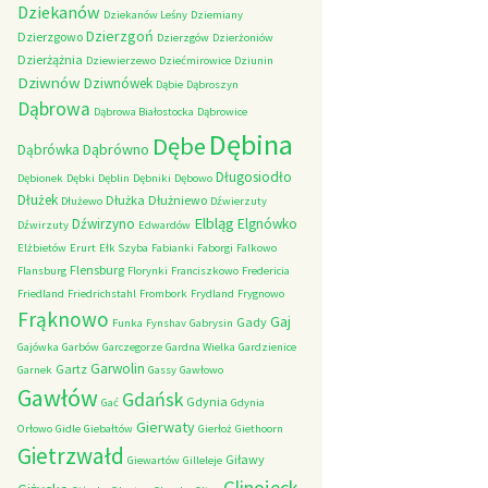
Dziekanów
Dziekanów Leśny
Dziemiany
Dzierzgoń
Dzierzgowo
Dzierzgów
Dzierżoniów
Dzierżążnia
Dziewierzewo
Dziećmirowice
Dziunin
Dziwnów
Dziwnówek
Dąbie
Dąbroszyn
Dąbrowa
Dąbrowa Białostocka
Dąbrowice
Dębina
Dębe
Dąbrówno
Dąbrówka
Długosiodło
Dębionek
Dębki
Dęblin
Dębniki
Dębowo
Dłużek
Dłużka
Dłużniewo
Dłużewo
Dźwierzuty
Elbląg
Dźwirzyno
Elgnówko
Dźwirzuty
Edwardów
Elżbietów
Erurt
Ełk Szyba
Fabianki
Faborgi
Falkowo
Flensburg
Flansburg
Florynki
Franciszkowo
Fredericia
Friedland
Friedrichstahl
Frombork
Frydland
Frygnowo
Frąknowo
Gaj
Gady
Funka
Fynshav
Gabrysin
Gajówka
Garbów
Garczegorze
Gardna Wielka
Gardzienice
Garwolin
Gartz
Garnek
Gassy
Gawłowo
Gawłów
Gdańsk
Gdynia
Gać
Gdynia
Gierwaty
Orłowo
Gidle
Giebałtów
Gierłoż
Giethoorn
Gietrzwałd
Giławy
Giewartów
Gilleleje
Glinojeck