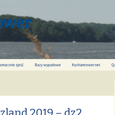
ower
 smacznie zjeść
Bazy wypadowe
Kochamrower.net
Q
czland 2019 – dz2