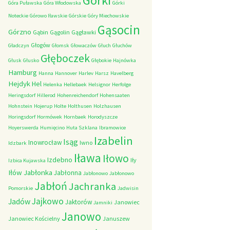
Górki
Góra Puławska
Góra Włodowska
Górki
Noteckie
Górowo Iławskie
Górskie
Góry Miechowskie
Gąsocin
Górzno
Gąbin
Gągolin
Gągławki
Głogów
Gładczyn
Głomsk
Głowaczów
Głuch
Głuchów
Głęboczek
Głusk
Głusko
Głębokie
Hajnówka
Hamburg
Hanna
Hannover
Harlev
Harsz
Havelberg
Hejdyk
Hel
Helenka
Hellebaek
Helsignor
Herfolge
Heringsdorf
Hillerod
Hohenreichendorf
Hohensaaten
Hohnstein
Hojerup
Holte
Holthusen
Holzhausen
Horingsdorf
Hormówek
Hornbaek
Horodyszcze
Hoyerswerda
Humięcino
Huta Szklana
Ibramowice
Izabelin
Isąg
Inowrocław
Iwno
Idzbark
Iława
Iłowo
Izdebno
Iły
Izbica Kujawska
Iłów
Jabłonka
Jabłonna
Jabłonowo
Jabłonowo
Jabłoń
Jachranka
Pomorskie
Jadwisin
Jajkowo
Jadów
Jaktorów
Janowiec
Jamniki
Janowo
Janowiec Kościelny
Januszew