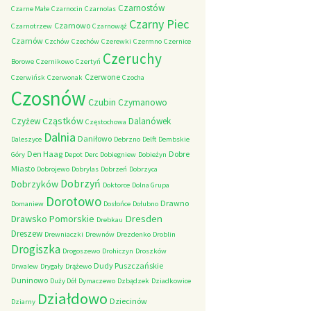
Czarnostów
Czarne Małe
Czarnocin
Czarnolas
Czarny Piec
Czarnowo
Czarnotrzew
Czarnowąż
Czarnów
Czchów
Czechów
Czerewki
Czermno
Czernice
Czeruchy
Borowe
Czernikowo
Czertyń
Czerwone
Czerwińsk
Czerwonak
Czocha
Czosnów
Czubin
Czymanowo
Cząstków
Czyżew
Dalanówek
Częstochowa
Dalnia
Daniłowo
Daleszyce
Debrzno
Delft
Dembskie
Den Haag
Dobre
Góry
Depot
Derc
Dobiegniew
Dobieżyn
Miasto
Dobrojewo
Dobrylas
Dobrzeń
Dobrzyca
Dobrzyń
Dobrzyków
Doktorce
Dolna Grupa
Dorotowo
Drawno
Domaniew
Dosłońce
Dołubno
Dresden
Drawsko Pomorskie
Drebkau
Dreszew
Drewniaczki
Drewnów
Drezdenko
Droblin
Drogiszka
Drogoszewo
Drohiczyn
Droszków
Dudy Puszczańskie
Drwalew
Drygały
Drążewo
Duninowo
Duży Dół
Dymaczewo
Dzbądzek
Dziadkowice
Działdowo
Dziecinów
Dziarny