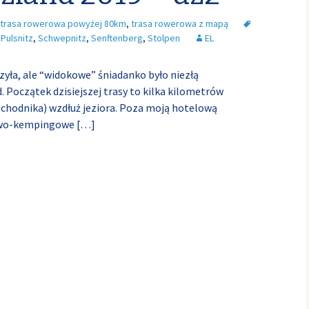
trasa rowerowa powyżej 80km
,
trasa rowerowa z mapą
,
Pulsnitz
,
Schwepnitz
,
Senftenberg
,
Stolpen
EL
rzyła, ale “widokowe” śniadanko było niezłą
Początek dzisiejszej trasy to kilka kilometrów
d chodnika) wzdłuż jeziora. Poza moją hotelową
żowo-kempingowe
[…]