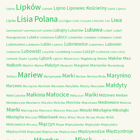
Lipków
Lipno
Lipowiec Kościelny
Lipiny
Lipniak
Lipsk
Lipusz
Lisia Polana
Liwa
Lipów
Lisi Ogon
Liski
Liszyno
Litwinki
Liw
Lubawa
Lubajny
Lubartów
Lommatsch
Lommatzsch
Loretto
Lubań
Lubań
Lubicz
Lubeka
Nowogrodziec
Lubiatowo
Lubiechów
Lubiejew
Lubiejewo
Lubiel
Lubniewice
Lubomin
Lublin
Lubieszewo
Lublewko
Lubmin
Lubomierz
Lubowidz
Luszyn
Lubomino
Lucynów
Lundeborg
Lusowo
Lusławice
Luta
Lutry
Maków Maz.
Lębork
Lwówek Śląski
Lyndby
Lędzin
Macierzysz
Magdeburg
Maków
Malbork
Malużyn
Margonin
Marianów
Malchin
Malmo
Mareczki
Marienburg
Mariew
Marynino
Marki
Schloss
Marijampole
Marlow
Martwa Wisła
Małdyty
Marzewo
Marzęcino
Marózek
Maszewo
Matyldów
Matyty
Maurycew
Małocice
Małkinia
Mańki
Mdzewo
Meißen
Małe Cybulice
Małyszyn
Miedniewice
Miechów
Melibdorzyce
Mescherin
Miastko
Michrów
Mieczkowo
Mielnica
Mierki
Mikołajew
Mikołajki
Mieszki
Mierziączka
Mierzwin
Mierzyn
Mieszaki
Milanówek
Mikołajów
Miksztal
Milcz
Milicz
Mirsk
Mirzec
Mirów
MISIE
Miączyn
Mistrzewice
Miszory
Miąse
Międzyborów
Międzybór
Międzybórz
Międzyzdroje
Międzywodzie
Międzychód
Międzyleś
Międzyrzec
Międzyrzecz
Mlock
Miłomłyn