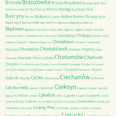
Brzozówka
Brzozie
Brzydowo
Brzuza
Buckow
Budy
Budy
Burdąg
Bulkowo
Busko Zdrój
Sulkowskie
Budzów
Buk Pomorski
Burg
Butryny
Bystre Chrzany
Bydgoszcz
Bydlino
Butzow
Bydlin
Bytów
Bąki
Bógdał
Bączal
Bądkowo
Bąki Wieczfnia
Bąkowiec
Błogosławie
Błotnica
Błędowo
Błędówko
Cecylówka
Cedry Małe
Cegielnia
Cegłów
Celejów
Ceranów
Chałupy
Charzykowy
Cerkwica
Chalin
Charlottenlund
Charsznica
Chechło
Chełm
Chmielewo
Chełmno
Chełmża
Chlebowo
Chlewiska
Chmielnik
Chobienice
Chodakówek
Chodaków
Chojnice
Choczewo
Chodzież
Chojny
Chotomów
Chotum
Chorzele
Choszczówka
Chomiąża
Chrcynno
Christiansminde
Chrośle
Chruszczobród
Chruściele
Chruśle
Chrzanowo
Chwaliszewo
Chylice
Chrzypsko Wielkie
Chrząchówek
Chudek
Chudki
Chycina
Ciechanów
Ciche
Chyliczki
Chynów
Ciechocin
Ciechanowiec
Cieksyn
Ciechocinek
Ciekocinko
Cieciórki
Cieplice
Cierpice
Cieszyno
Cybulice
Cottbus
Cyganka
Czaplinek
Cigacice
Criewen
Cychry
Czaplin
Czarna
Czarne
Czarnostów
Czarna Struga
Czarne Małe
Czarnocin
Czarnolas
Czarnotrzew
Czarny Piec
Czarnowo
Czarnów
Czarnowąż
Czchów
Czechów
Czerewki
Czeruchy
Czermno
Czernice Borowe
Czernikowo
Czertyń
Czerwińsk
Czerwonak