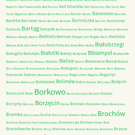
Bad Schandau
Baderitz
Bad Freienwalde
Bad Muskau
Bad Schwartau
Bad Sulza
Bad
Baranowo
Bansin
Sulze
Bagienice
Bakus Wanda
Banie Mazurskie
Baraki
Baranów
Bartniczka
Barchów
Barczewo
Bartodzieje
Bardo
Barlinek
Bartków
Bartniki
Bartąg
Bartążek
Bartoszki
Bartłomiejowice
Baruchowo
Barłogi
Batowice
Bautzen
Bednary
Bełchów
Bemowo
Bergen am Rugen
Bałdowo
Becejły
Bedlno
Berlin
Białobrzegi
Biała Podlaska
Bełżyce
Biała Góra
Biała Piska
Białe Błoto
Białka
Białutki
Bibiampol
Białogóra
Białołęka
Białuty
Białystok
Biedaszek
Bielice
Bieniewice
Biesal
Bielawy
Bieżuń
Biederitz
Biedrusko
Bielawa
Bielnik
Biskupiec
Binz
Birkerod
Bischofswerda
Biskupice
Bisztynek
Bledzew
Bnin
Bobolice
Bogurzyn
Bobrowniki
Bobrowo
Bogaczewo
Bochotnica
Bodzentyn
Bogatka
Bolimów
Bolęcin
Bolesławiec
Bolino
Bolechowo
Boleszyno
Bolków
Bolszewo
Borkowo
Boreczno
Borki
Borsuki
Borne Sulinowo
Borsdorf
Borzęcin
Borzymy
Bosewo
Boszkowo
Borzyny
Borów
Boże
Bożenkowo
Brochów
Bramka
Brańsk
Bratuszewo
Brańszczyk
Breddin
Brema
Breń
Brodowe Łąki
Brodowo
Brodnica
Brodnicki Park Krajobrazowy
Brody
Brok
Bronisławów
Brzoza
Bruliny
Brwinów
Brusy
Bryki
Brzezie
Brzeziny
Brzeźnica