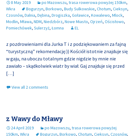
8 May 2019
po Mazowszu
,
trasa rowerowa powyżej 150km
,
Wkra
Bogurzyn
,
Borkowo
,
Budy Sulkowskie
,
Chotum
,
Cieksyn
,
Czosnów
,
Dalnia
,
Dębina
,
Drogiszka
,
Goławice
,
Kowalewo
,
Mlock
,
Modlin
,
Mława
,
NDM
,
Niedzbórz
,
Nowe Miasto
,
Ojrzeń
,
Ościsłowo
,
Pomiechówek
,
Sulerzyż
,
Łomna
EL
z pozdrowieniami dla Jurka T i z podziękowaniem za fajną
“turystyczną” rekomendację:)) Kościół istotnie znajduje się
w gaju, na uboczu totalnym gdzie nigdzie by mnie nie
zawiało – skądkolwiek wiatr by wiał. Gaj znajduje się przed
[…]
View all 2 comments
z Wawy do Mławy
24 April 2019
po Mazowszu
,
trasa rowerowa powyżej
150km
,
Wkra
Bogurzyn
,
Borkowo
,
Chotum
,
Cieksyn
,
Czosnów
,