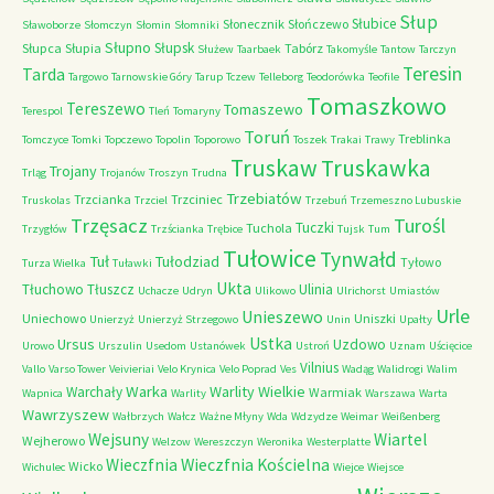
Słup
Słubice
Słonecznik
Słończewo
Sławoborze
Słomczyn
Słomin
Słomniki
Słupno
Słupsk
Słupca
Słupia
Tabórz
Służew
Taarbaek
Takomyśle
Tantow
Tarczyn
Teresin
Tarda
Targowo
Tarnowskie Góry
Tarup
Tczew
Telleborg
Teodorówka
Teofile
Tomaszkowo
Tereszewo
Tomaszewo
Terespol
Tleń
Tomaryny
Toruń
Treblinka
Tomczyce
Tomki
Topczewo
Topolin
Toporowo
Toszek
Trakai
Trawy
Truskaw
Truskawka
Trojany
Trląg
Trojanów
Troszyn
Trudna
Trzebiatów
Trzcianka
Trzciniec
Truskolas
Trzciel
Trzebuń
Trzemeszno Lubuskie
Trzęsacz
Turośl
Tuczki
Tuchola
Trzygłów
Trzścianka
Trębice
Tujsk
Tum
Tułowice
Tynwałd
Tuł
Tułodziad
Tyłowo
Turza Wielka
Tuławki
Ukta
Tłuchowo
Tłuszcz
Ulinia
Uchacze
Udryn
Ulikowo
Ulrichorst
Umiastów
Urle
Unieszewo
Uniechowo
Uniszki
Unierzyż
Unierzyż Strzegowo
Unin
Upałty
Ustka
Ursus
Uzdowo
Urowo
Urszulin
Usedom
Ustanówek
Ustroń
Uznam
Uścięcice
Vilnius
Vallo
Varso Tower
Veivieriai
Velo Krynica
Velo Poprad
Ves
Wadąg
Walidrogi
Walim
Warka
Warlity Wielkie
Warchały
Warmiak
Wapnica
Warlity
Warszawa
Warta
Wawrzyszew
Wałbrzych
Wałcz
Ważne Młyny
Wda
Wdzydze
Weimar
Weißenberg
Wejsuny
Wiartel
Wejherowo
Welzow
Wereszczyn
Weronika
Westerplatte
Wieczfnia Kościelna
Wieczfnia
Wicko
Wichulec
Wiejce
Wiejsce