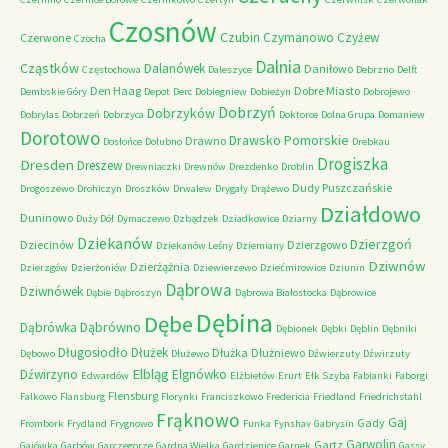
Czosnów
Czubin
Czymanowo
Czyżew
Czerwone
Czocha
Dalnia
Cząstków
Dalanówek
Daniłowo
Częstochowa
Daleszyce
Debrzno
Delft
Den Haag
Dobre Miasto
Dembskie Góry
Depot
Derc
Dobiegniew
Dobieżyn
Dobrojewo
Dobrzyń
Dobrzyków
Dobrylas
Dobrzeń
Dobrzyca
Doktorce
Dolna Grupa
Domaniew
Dorotowo
Drawsko Pomorskie
Drawno
Dosłońce
Dołubno
Drebkau
Drogiszka
Dresden
Dreszew
Drewniaczki
Drewnów
Drezdenko
Droblin
Dudy Puszczańskie
Drogoszewo
Drohiczyn
Droszków
Drwalew
Drygały
Drążewo
Działdowo
Duninowo
Duży Dół
Dymaczewo
Dzbądzek
Dziadkowice
Dziarny
Dziekanów
Dzierzgoń
Dziecinów
Dzierzgowo
Dziekanów Leśny
Dziemiany
Dziwnów
Dzierżążnia
Dzierzgów
Dzierżoniów
Dziewierzewo
Dziećmirowice
Dziunin
Dąbrowa
Dziwnówek
Dąbie
Dąbroszyn
Dąbrowa Białostocka
Dąbrowice
Dębina
Dębe
Dąbrówno
Dąbrówka
Dębionek
Dębki
Dęblin
Dębniki
Długosiodło
Dłużek
Dłużka
Dłużniewo
Dębowo
Dłużewo
Dźwierzuty
Dźwirzuty
Elbląg
Dźwirzyno
Elgnówko
Edwardów
Elżbietów
Erurt
Ełk Szyba
Fabianki
Faborgi
Flensburg
Falkowo
Flansburg
Florynki
Franciszkowo
Fredericia
Friedland
Friedrichstahl
Frąknowo
Gaj
Gady
Frombork
Frydland
Frygnowo
Funka
Fynshav
Gabrysin
Garwolin
Gartz
Gajówka
Garbów
Garczegorze
Gardna Wielka
Gardzienice
Garnek
Gassy