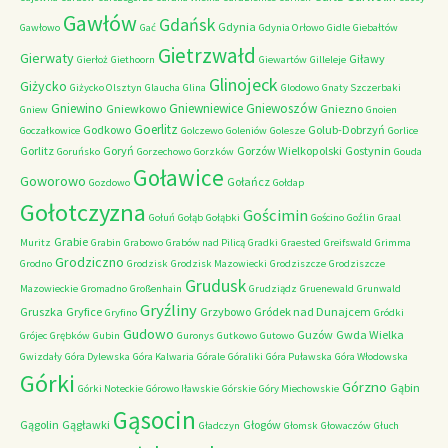
Gawłów
Gdańsk
Gdynia
Gawłowo
Gać
Gdynia Orłowo
Gidle
Giebałtów
Gietrzwałd
Gierwaty
Giławy
Gierłoż
Giethoorn
Giewartów
Gilleleje
Glinojeck
Giżycko
Giżycko Olsztyn
Glaucha
Glina
Glodowo
Gnaty Szczerbaki
Gniewino
Gniewniewice
Gniewoszów
Gniewkowo
Gniezno
Gniew
Gnoien
Goerlitz
Godkowo
Golub-Dobrzyń
Goczałkowice
Golczewo
Goleniów
Golesze
Gorlice
Gorlitz
Goryń
Gorzów Wielkopolski
Gostynin
Goruńsko
Gorzechowo
Gorzków
Gouda
Goławice
Goworowo
Gołańcz
Gozdowo
Gołdap
Gołotczyzna
Gościmin
Gołuń
Gołąb
Gołąbki
Gościno
Goźlin
Graal
Grabie
Muritz
Grabin
Grabowo
Grabów nad Pilicą
Gradki
Graested
Greifswald
Grimma
Grodziczno
Grodno
Grodzisk
Grodzisk Mazowiecki
Grodziszcze
Grodziszcze
Grudusk
Mazowieckie
Gromadno
Großenhain
Grudziądz
Gruenewald
Grunwald
Gryźliny
Gruszka
Gryfice
Grzybowo
Gródek nad Dunajcem
Gryfino
Gródki
Gudowo
Guzów
Gwda Wielka
Grójec
Grębków
Gubin
Guronys
Gutkowo
Gutowo
Gwizdały
Góra Dylewska
Góra Kalwaria
Górale
Góraliki
Góra Puławska
Góra Włodowska
Górki
Górzno
Gąbin
Górki Noteckie
Górowo Iławskie
Górskie
Góry Miechowskie
Gąsocin
Gągolin
Gągławki
Głogów
Gładczyn
Głomsk
Głowaczów
Głuch