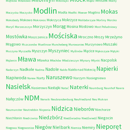
Mniszek
Miętków
Miłakowo
Miłostajki
Mlądz
Mochy
Modlin
Mokas
Modła
Mogilno
Moczyska
Moczysko
Modłki
Moeser
Mokrzyce
Mokowo
Mokrzyca
Mokobody
Mokronos
Molibdorzyce
Morliny
Morsko
Morąg
Morzyczyn
Mosina
Mostowo
Moryń
Morzeszczyn
Most Południowy
Mościska
Mostówka
Mrzeżyno
Mroczno
Mrozy
Moszczenica
Muszaki
Mrągowo
Murzynowo
Mszczonów
Muellrose
Muncheberg
Murowaniec
Myszyniec
Myszczyn
Mącice
Muszyna
Myszadła
Myślinów
Mąkoszyce
Mątyki
Mława
Nacpolsk
Mławka
Mężenin
Młochów
Młodzieszyn
Młynary
Młynki
Napierki
Nadkole
Nadole
Nakło nad Notecią
Nadarzyn
Nadma
Nakło
Naruszewo
Napiwoda
Narty
Narzym
Nasiegniewo
Narew
Nasielsk
Naterki
Nastajki
Nasierowo
Natać
Naumburg
Naunhof
Nawra
NDM
Nałęczów
Nerwik
Neubrandenburg
Neufriedland
Neu Mukran
Nidzica
Nieborów
Niechorze
Neumunster
Neutrebbin
Nicponia
Niedzbórz
Niegocin
Niechłonin
Niedrzwica
Niedźwiadna
Niedźwiedź
Nieporęt
Niegów
Nielbark
Niemiry
Niegowa
Niegowonice
Niemica