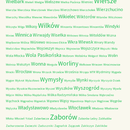
Wiersze
Wielbark
Wieliszew
Wieniec
Wieleń
Wielgie
Wielka Piaśnica
Wierzchucino
Wierzchowo
Wierzba
Wierzbica
Wierzbinek
Wierzbno
Wierzchołek
Wikielec
Wiktorów
Wierzchy
Wiesiółka
Wiewiec
Wiewiórów
Wilanów
Wilczkowo
Wilków
Windyki
Wilkasy
Wilczęta
Wilga
Wincenta
Wincentowo
Wincentów
Winnica
Wirwajdy
Wisełka
Witoldów
Wizna
Winiec
Witkowo
Witnica
Wkra
Wlewsk
Wiśniewo
Wnory Wandy
Więcławice
Wiślica
Wiśniowo Ełckie
Wojcieszyn
Wojszczyce
Wodzisław
Wojciechów
Wojnicz
Wojnowice
Wojszki
Wola
Wola Pasikońska
Wolin
Wola Młocka
Wolbrom
Wolbórka
Wolgast
Wolica
Worliny
Wonna
Wolsztyn
Wolnica
Worgule
Wołkowe
Wriezen
Wrocimowice
Wrocław
Września
Wydminy
Wrocki
Wrona
Wrzask
Wrzeście
Wrząca
WTR
Wygoda
Wymysły
Wynki
Wygon
Wykrot
Wylazłowo
Wymyśle
Wyrzysk
Wyrzysk Osiek
Wyszogród
Wyszków
Wysoka
Wysokie Mazowieckie
Wyszel
Wyszyny
Wywła
Wólka Radzymińska
Wójcin
Wólka
Wólka Majdańska
Wólka Smolana
Wąbrzeźno
Wąsy
Wąchock
Wąsewo
Węgrów
Wągrodno
Wąpielsk
Wąwolnica
Wędrzyn
Węgliniec
Władysławowo
Włocławek
Wężyska
Władysławów
Włodawa
Włodowice
Zaborów
Włoka
Włosień
Ystad
Zaberbecze
Zaborów Leśny
Zabłudów
Zacharzowice
Zacieczki
Zaduszniki
Zagnańsk
Zajączek
Zakliczyn
Zaklików