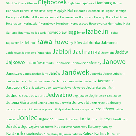
Głęboczek
Hamburg
Głuchów
Głusk
Głusko
Głębokie
Hajnówka
Hanna
Hejdyk
Hel
Hannover
Harlev
Harsz
Havelberg
Helenka
Hellebaek
Helsignor
Herfolge
Heringsdorf
Hillerod
Hohenreichendorf
Hohensaaten
Hohnstein
Hojerup
Holte
Holthusen
Holzhausen
Horingsdorf
Hormówek
Hornbaek
Horodyszcze
Hoyerswerda
Humięcino
Huta
Izabelin
Isąg
Inowrocław
Iwno
Szklana
Ibramowice
Idzbark
Izbica
Iława
Iłowo
Iłów
Jabłonka
Izdebno
Jabłonna
Iły
Kujawska
Jabłoń
Jachranka
Jadów
Jabłonowo
Jabłonowo Pomorskie
Jadwisin
Janowo
Jajkowo
Jaktorów
Janowiec
Janowiec Kościelny
Jamniki
Janówek
Janów
Januszew
Januszewice
Jany
Janówko
Janów Lubelski
Jastarnia
Janów Podlaski
Jarmatów
Jarnatów
Jarnice
Jarosławiec
Jasionna
Jastrzębia Góra
Jedlanka
Jaszkowo
Jawiszowice
Jawor
Jaworze
Jedliński
Jedwabno
Jednorożec
Jedwabne
Jeglin
Jeglijowiec
Jelcz-Laskowice
Jerzwałd
Jelenia Góra
Jeziorany
Jeleń
Jemna
Jerichov
Jerwałd
Jezierzyce
Jeżewo
Jeże
Jezioro
Jezioro Rożnowskie
jezioro Wulpińskie
Jeziorszczyzna
Jeżów
Joniec
Jurzyn
Jurata
Jugowice
Jonava
Julinek
Juliszew
Jurki
Józefkowo
Józefów
Jędrzejów
Kaczorowo
Kaczory
Kaczkowo
Kaczorowy
Kadyny
Kadzidło
Kaliszki
Kalisz
Kadłubówka
Kajetany
Kajkowo
Kalisko
Kalisz