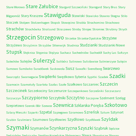
Stare Załubice
Stare Worowo
Stargard Szczeciński
Starogard
Stary Brus
Stary
Stawiguda
Stary Kraszew
Stawiski
Bógpomóż
Stawisko
Stawno
Stegna
Stilo
Stoczek
Stolpen
Stolzenhagen
Stopsk
Stowęcino
Strabla
Strachomino
Strachowo
Strachów
Strachówka
Stralsund
Straszewo
Stroby
Strojec
Stromiec
Strubiny
Strych
Strzegocin
Strzegowo
Strzyżew
Strzelce
Strzelce Opolskie
Studzianki
Strzyżewo
Studzianki Nowe
Strzyżmin
Strzyżów
Sttenwijk
Studnica
Stupsk
Stęknica
Stępnica
Stężyca
Suchacz
Suchedniów
Suchodół
Suchy Las
Sufczyn
Sulerzyż
Sulejów
Sulechów
Sulibórz
Sulinowo
Sulisławice
Sulmierzyce
Sulęcin
Susz
Swarzewo
Sumowo
Sumówko
Suradówek
Suskowola
Suwałki
Svendborg
Szadki
Swąderki
Swędkowo
Syberia
Swarzędz
Swornegacie
Sypitki
Szadek
Szczecin
Szałkowo
Szczaniec
Szamocin
Szamotuły
Szarlota
Szałas
Szałe
Szczecinek
Szczekociny
Szczenurze
Szczepankowo
Szcześniki
Szczuczarz
Szczypiorno
Szczytno
Szczytniki
Szelment
Szeląg
Szczuczyn
Szczęsne
Szkotowo
Szewnica
Szklarska Poręba
Szepietowo
Szeroki Bór
Szewce
Szreńsk
Szpetal
Sztynort
Szlasy Mieszki
Szparki
Szpiegowo
Szramowo
Sztum
Szyldak
Szydłowo
Szumowo
Szydłowiec
Szubin
Szulmierz
Szydłówek
Szymaki
Szyszki
Szynkarzyzna
Szymanów
Sząbruk
Sędzice
Sława
Sędzichów
Sędziszów
Sępólno Krajeńskie
Słabomierz
Sławatycze
Sławno