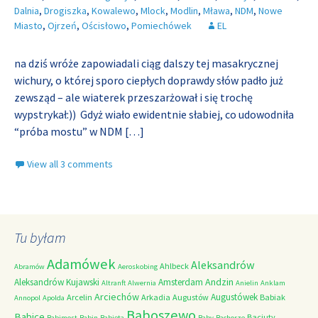
Dalnia
,
Drogiszka
,
Kowalewo
,
Mlock
,
Modlin
,
Mława
,
NDM
,
Nowe
Miasto
,
Ojrzeń
,
Ościsłowo
,
Pomiechówek
EL
na dziś wróże zapowiadali ciąg dalszy tej masakrycznej
wichury, o której sporo ciepłych doprawdy słów padło już
zewsząd – ale wiaterek przeszarżował i się trochę
wypstrykał:)) Gdyż wiało ewidentnie słabiej, co udowodniła
“próba mostu” w NDM
[…]
View all 3 comments
Tu byłam
Adamówek
Aleksandrów
Ahlbeck
Abramów
Aeroskobing
Andzin
Aleksandrów Kujawski
Amsterdam
Altranft
Alwernia
Anielin
Anklam
Arciechów
Augustówek
Arcelin
Arkadia
Augustów
Babiak
Annopol
Apolda
Baboszewo
Babice
Baciuty
Babimost
Babin
Babięta
Baby
Bachorze