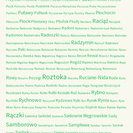
Puck
Pustelnik
Pulsnitz
Purda
Puszcza Mariańska
Puszcza Piska
Puszczykowo
Puławy
Pułtusk
Płochocin
Puttbus
Pyrzowice
Pyrzyce
Pyzdry
Pławno
Raciąż
Płock
Płońsk
Płoniawy
Płudy
Płociczno
Płoty
Racibory
Raciążek
Radom
Racławice
Radawiec
Radgoszcz
Radojewo
Radomierz
Radomierzyce
Radomka
Radoszki
Radomno
Radomsko
Radysy
Radzanowo
Radzanów
Radzewo
Radzieje
Radzymin
Rajkowo
Radziejowice
Radzikowo
Radzików
Radziwiłów
Radzyń
Raki
Rajszew
Rakoszyce
Rakowice
Rakowiec
Ramoty
Ramuki
Ramułtowice
Rathen
Rawa
Rewal
Rawka
Reszel
Mazowiecka
Reda
Regielnica
Regimin
Resko
Ribnitz
Ringebalde
Rogóż
Roguszyn
Rojewo
Rokitno
Rochale
Rogalice
Rogalin
Rogoziniec
Rokitnica
Ropa
Roskilde
Rossoszyca
Rostock
Rostow
Roszczyce
Rotenburg
Rothenburg
Rotterdam
Roztoka
Ruciane-Nida
Rowy
Rozogi
Ruda
Rozalin
Rożnów
Ruda
Rudniki
Ruszczyce
Białaczowska
Rudna
Rudnica
Rudno Jeziorowe
Rugia
Rungsted
Rybno
Ruś
Rutki Kossaki
Ruszkowo
Rutki
Rutka-Tartak
Rybienko
Rybojady
Rychnowo
Rynia
Rydzewo
Ryki
Rynek
Rychliki
Ryczywół
Ryn
Rypin
Ryte
Rząśnik
Błota
Rytro
Rzeczyca
Rzepniki
Rzeszów
Rzuców
Rzymsko
Różan
Rąbież
Rąblów
Rączki
Sadowne Węgrowskie
Sady
Sadoleś
Sabinka
Sadowie
Samborowo
Sampława
Santok
Samoklęski
Samotnik
Sandau
Sanniki
Sarbsk
Sasino
Sassnitz
Sarbia
Sarnaki
Sarnowo
Scheveningen
Schiedam