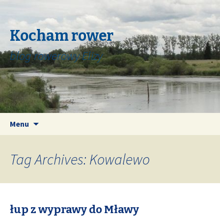
Kocham rower
blog rowerowy Elizy
Skip
Search
Menu
to
for:
content
Tag Archives: Kowalewo
łup z wyprawy do Mławy