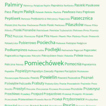
Palmiry
Pasieki
Pasikonie
Paprotnia
Palmiryy
Palędzie
Paplin
Parłówko
Pasłęk
Pasym
Pawłowo
Pass
Pepłowo
Peitz
Paterek
Patków
Paulina
Piasecznica
Pepłówek
Pestkownica
Perkowo
Petrykozy
Piaecznica
Pilaszków
Piaseczno
Piecki
Pieski
Piastów
Piechowice
Pietkowo
Pilawa
Pilica
Piorunów
Pionki
Pillnitz
Piotrkówek
Piotrków Trybunalski
Piotrowo
Pirna
Pisanica
Pisz
Piła
Piszczac
Piątek
Piwniczna
Piławki
Plewki
Plon
Plośnica
Pluski
Pniewnik
Pociecha
Pobierowo
Pobiedziska
Podawce
Poddąbie
Podgórze
Podlejki
Podkampinos
Pogorzelec
Podkowa Leśna
Podrochale
Pogorzel
Polesie
Pogorzelica
Pokrzydowo
Pogroszew
Pokrytki
Polaki
Polanów
Polichno
Pomiechówek
Pomocnia
Policzna
Popielarnia
Polnica
Popielżyn
Popielżyn Zawady
Popowo
Porządzie
Popielów
Postomino
Powielin
Poznań
Powidz
Powierż
Pozezdrze
Poszeszupie
Potworów
Prabuty
Poświętne
Poźrzadło
Prabuty Góry
Pranie
Prawiedniki
Prażmów
Prora
Przasnysz
Prostyń
Pruszków
Prostki
Proszew
Proszowice
Prusewo
Prusinowo
Przechlewo
Przejazd
Przejazdowo
Przedecz
Przemęt
Przepitki
Przesieki
Przyborowice
Przełęk
Przewodowo
Przeszkoda
Przewóz Nurski
Przybysław
Psucin
Przystań
Przytyk
Przyłęk
Przysucha
Przęsławice
Pszczew
Pszczyna