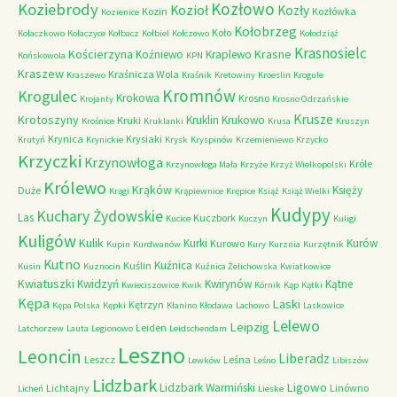
Kozłowo
Koziebrody
Kozioł
Kozły
Kozin
Kozłówka
Kozienice
Kołobrzeg
Koło
Kołaczkowo
Kołaczyce
Kołbacz
Kołbiel
Kołczewo
Kołodziąż
Krasnosielc
Kościerzyna
Krasne
Koźniewo
Kraplewo
Końskowola
KPN
Kraszew
Kraśnicza Wola
Kraszewo
Kraśnik
Kretowiny
Kroeslin
Krogule
Kromnów
Krogulec
Krokowa
Krosno
Krojanty
Krosno Odrzańskie
Krusze
Krotoszyny
Kruklin
Krukowo
Kruki
Krośnice
Kruklanki
Krusa
Kruszyn
Krynica
Krysiaki
Krutyń
Krynickie
Krysk
Kryspinów
Krzemieniewo
Krzycko
Krzyczki
Krzynowłoga
Króle
Krzynowłoga Mała
Krzyże
Krzyż Wielkopolski
Królewo
Krąków
Księży
Duże
Krągi
Krąpiewnice
Krępice
Książ
Książ Wielki
Kudypy
Kuchary Żydowskie
Las
Kuczbork
Kucice
Kuczyn
Kuligi
Kuligów
Kulik
Kurki
Kurów
Kurowo
Kupin
Kurdwanów
Kury
Kurznia
Kurzętnik
Kutno
Kuźnica
Kuślin
Kusin
Kuznocin
Kuźnica Żelichowska
Kwiatkowice
Kwiatuszki
Kwidzyń
Kwirynów
Kątne
Kwieciszowice
Kwik
Kórnik
Kąp
Kątki
Kępa
Laski
Kętrzyn
Kępa Polska
Kępki
Kłanino
Kłodawa
Lachowo
Laskowice
Lelewo
Leipzig
Leiden
Latchorzew
Lauta
Legionowo
Leidschendam
Leszno
Leoncin
Liberadz
Leszcz
Leśna
Lewków
Leśno
Libiszów
Lidzbark
Ligowo
Lidzbark Warmiński
Lichtajny
Linówno
Licheń
Lieske