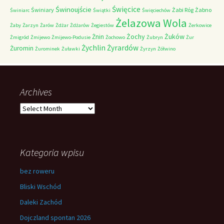
Świnoujście
Święcice
Świniary
Żabi Róg
Żabno
Świniarc
Świątki
Święciechów
Żelazowa Wola
Żaby
Żarzyn
Żarów
Żdżar
Żdżarów
Żegiestów
Żerkowice
Żochy
Żuków
Żnin
Żmigród
Żmijewo
Żmijewo-Podusie
Żochowo
Żubryn
Żur
Żychlin
Żyrardów
Żuromin
Żurominek
Żuławki
Żyrzyn
Żółwino
Archives
Archives
Kategoria wpisu
bez roweru
Bliski Wschód
Daleki Zachód
Dojczland spontan 2026