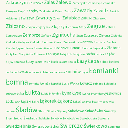
Zalas
Zalewo
Zakroczym
Zakrzewo
Zamczysko
Zamordeje
Zarańsko
Zawady
Zawidz
Zaręby
Zarogów
Zaryń
Zaskwierki
Zatom
Zatory
Zawidz
Zawroty
Załubice
Zawiszyn
Załuski
Kościelny
Załom
Zbarzewo
Zegrze
Zbiczno
Zbąszyń
Zbójna
Zbąszynek
Zdziwój Stary
Zehren
Zgniłocha
Zembrze
Zgorzelec
Zielona
Zemborzyce
Zeńbok
Zgon
Zielonka
Zwartowo
Zielonka Pasłęcka
Zielonki
Ziemsko
Zienki
Zinnowitz
Zwiniarz
Zwoleń
Złotoria
Złocieniec
Złotniki
Zwolle
Zygmuntowo
Zławieś Wielka
Złotniki Kujawskie
Łacha
Łabiszyn
Łagów
Złoty Las
Złoty Potok
Ćmielów
Łabędnik
Łabędzie
Łachca
Łazy
Łeba
Łapy
Łajsy
Łask
Łebcz
Łebień
Łaniewo
Łasica
Łasin
Ławice
Ławki
Łomianki
Łochów
Łebki
Łebki Wielkie
Łobez
Łobżenica
Łochowo
Łojki
Łomna
Łowicz
Łomża
Łosia Wólka
Łomnica
Łopatki
Łubiana
Łubianka
Łukta
Łyna
Łyse
Łyszkowice
Łuka
Łubowo
Łukta Miłomłyn
Łysica
Łysomice
Łąkorz
Łąkorek
Łódź
Łączki
Łąck
Łąkie
Łąkoć
Łęczyca
Łęgajny
Łękawica
Śladów
Śniadowo
Śniadówko
Śniechy
Łętowo
Ślesin
Śliwice
Ślężany
Świdnica
Świebodzin
Świecie
Śrem
Śródka
Świdwin
Świebno
Świebodzice
Świercze
Świerkowo
Świedziebnia
Świeradów Zdrój
Świerzno