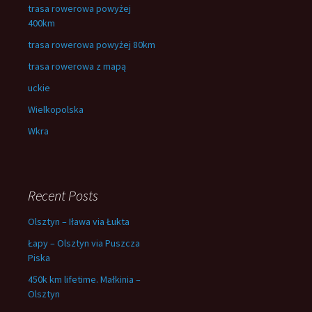
trasa rowerowa powyżej
400km
trasa rowerowa powyżej 80km
trasa rowerowa z mapą
uckie
Wielkopolska
Wkra
Recent Posts
Olsztyn – Iława via Łukta
Łapy – Olsztyn via Puszcza
Piska
450k km lifetime. Małkinia –
Olsztyn