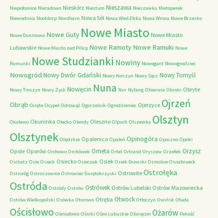
Nieszawa
Nieskórz
Niepołomice
Nieradowo
Niestum
Nieszawka
Nietoperek
Nowa Sól
Niewodnica
Nootdorp
Nordhavn
Nowa Wieś Ełcka
Nowa Wrona
Nowe Brzesko
Nowe Miasto
Nowe Guty
Nowe Miasto
Nowe Duninowo
Nowe Ramoty
Nowe Ramuki
Lubawskie
Nowe Miasto nad Pilicą
Nowe
Nowe Studzianki
Nowiny
Rumunki
Nowogard
Nowogrodziec
Nowogród
Nowy Dwór Gdański
Nowy Tomyśl
Nowy Korczyn
Nowy Sącz
Nuna
Nowęcin
Obryte
Nowy Troszyn
Nowy Zyck
Nur
Nyborg
Obierwia
Obroki
Ojrzeń
Obrąb
Ojerzyce
Ocięte
Ocypel
Odrowąż
Ogorzelnik
Ogrodzieniec
Olsztyn
Okuninka
Oleszno
Okalewo
Olecko
Olendy
Olpuch
Olszewka
Olsztynek
Opinogóra
Opalenica
Olędzkie
Opaleń
Opoczno
Opoki
Orneta
Orzysz
Opole
Oporów
Orchowo
Orchówek
Ortel
Ortrand
Oryszew
Orzełek
Osiecko
Osiek
Oschatz
Osie
Osieck
Osieczek
Osiek Drawski
Osmolice
Osnabrueck
Ostrołęka
Ostrowite
Ostroróg
Ostroszowice
Ostrowiec Świętokrzyski
Ostróda
Ostrówek
Ostrów Lubelski
Ostrów Mazowiecka
Ostródy
Ostrów
Otwock
Otręba
Ostrów Wielkopolski
Osówka
Otorowo
Otłoczyn
Owińsk
Ołuda
Ościsłowo
Ożarów
Ośmiałowo
Ośniki
Ośno Lubuskie
Oświęcim
Pakość