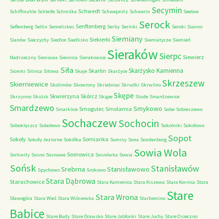
Secymin
Schwedt
Schiffmuhle
Schleife
Schmilka
Schwepnitz
Schwerin
Seelow
Serock
Senftenberg
Seftenberg
Sellin
Semeliskes
Serby
Serniki
Seroki
Sianno
Siemiany
Siekierki
Sianów
Sieczychy
Siedlce
Siedlisko
Siemiatycze
Siemień
Sieraków
Sierpc
Siewierz
Nadrzeczny
Sieniawa
Siennica
Sierakowice
Siła
Skarżysko Kamienna
Skarlin
Siomki
Sitnica
Sitowa
Skaje
Skarżyce
Skrzeszew
Skierniewice
Skolimów
Skowrony
Skriebinai
Skrudki
Skrwilno
Skępe
Skwierzyna
Skórcz
Skrzynno
Skulsk
Skąpe
Slude
Smardzewice
Smardzewo
Smykowo
Smogulec
Smolarnia
Smarklice
Sobe
Sobieszewo
Sochaczew
Sochocin
Soboklęszcz
Sobolewo
Sokolniki
Sokołowo
Sopot
Sokoły
Somianka
Sokoły Jeziorne
Sokółka
Sominy
Sona
Sondenborg
Sowia Wola
Sosnowica
Sorkwity
Sosno
Sosnowe
Sosnówka
Sowia
Sońsk
Stanisławów
Srebrna
Stanisławowo
Spychowo
Srokowo
Stara Dąbrowa
Starachowice
Stara Kamienica
Stara Kiszewa
Stara Kornica
Stara
Stare
Stara Wrona
Sławogóra
Stara Wieś
Stara Wiśniewka
Starbienino
Babice
Stare Budy
Stare Drawsko
Stare Jabłonki
Stare Juchy
Stare Osieczno