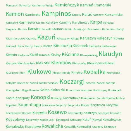
Kamieńczyk
Kamień Pomorski
Pomorski
Kalvarija
Kamienna Knieja
Kampinos
Kamion
Karaś
Kamionka
Karczmisko
Kaputy
Karczew
Karpa
Karniewo
Karolew
Karolino
Karolinowo
Karlsdorf
Karnin
Karpacz
Karwica
Kaunas
Karpniki
Karwia
Karwik
Kawki
Kawęczyn
Kazimierz
Kazimierz Dolny
Kazuń
Kałuszyn
Kałęczyn
Kcynia
Kazimierzowo
Kaznów
Kałeczyny
Kaługa
Kiernozia
Kiezmark
Kielce
Kerszek
Kicin
Kiciny
Kiekrz
Kiełbaski
Kiełkowice
Klaudyn
Kiścinne
Kikół
Kisiny
Kiełpin
Kilonia
Kiełpino
Klampenborg
Klembów
Klekotki
Klewinowo
Klewki
Kleczew
Kleinkoschen
Kleszczów
Klukowo
Kobiałka
Kniewo
Kluczewo
Kluki
Klępsk
Knieja
Kobylanka
Koczargi
Kobyłka
Kociesze
Kocień Wielki
Kociołek
Koczała
Kodeń
Kodrąb
Kolno
Koluszki
Koenigstein
Koge
Kolesin
Komornica
Kompina
Konarzyny
Koniecpol
Konopki
Konin
Konojady
Konradowo
Konotop
Konstancin
Konstantynów Łódzki
Kopenhaga
Korytnica
Korytów
Kopalino
Koronowo
Koryciny
Koryciska
Koryta
Kosewo
Kosewko
Kostrzyn
Korzeniewo
Korzeń
Kostomłoty
Koszajec
Koszalin
Koszelewy
Kotuń
Kowal
Kowalewice
Koszwały
Kosów Lacki
Kotermań
Kotowice
Kowalicha
Kowalewko
Kowalewo
Kowalik
Kownatki
Kownaty
Koziczyn