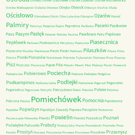
Ostrówek
Ostrów Lubelski
Ostrów Mazowiecka
Ostródy
Ostrów
Otwock
Otręba
Ostrów Wielkopolski
Osówka
Otorowo
Otłoczyn
Owińsk
Ołuda
Ościsłowo
Ożarów
Ośmiałowo
Ośniki
Ośno Lubuskie
Oświęcim
Pakość
Palmiry
Pasieki
Pasikonie
Paprotnia
Palmiryy
Palędzie
Paplin
Parłówko
Pasłęk
Pasym
Pawłowo
Pass
Pepłowo
Peitz
Paterek
Patków
Paulina
Piasecznica
Pepłówek
Pestkownica
Perkowo
Petrykozy
Piaecznica
Pilaszków
Piaseczno
Piecki
Pieski
Piastów
Piechowice
Pietkowo
Pilawa
Pilica
Piorunów
Pionki
Pillnitz
Piotrkówek
Piotrków Trybunalski
Piotrowo
Pirna
Pisanica
Pisz
Piła
Piszczac
Piątek
Piwniczna
Piławki
Plewki
Plon
Plośnica
Pluski
Pniewnik
Pociecha
Pobierowo
Pobiedziska
Podawce
Poddąbie
Podgórze
Podlejki
Podkampinos
Pogorzelec
Podkowa Leśna
Podrochale
Pogorzel
Polesie
Pogorzelica
Pokrzydowo
Pogroszew
Pokrytki
Polaki
Polanów
Polichno
Pomiechówek
Pomocnia
Policzna
Popielarnia
Polnica
Popielżyn
Popielżyn Zawady
Popowo
Porządzie
Popielów
Postomino
Powielin
Poznań
Powidz
Powierż
Pozezdrze
Poszeszupie
Potworów
Prabuty
Poświętne
Poźrzadło
Prabuty Góry
Pranie
Prawiedniki
Prażmów
Prora
Przasnysz
Prostyń
Pruszków
Prostki
Proszew
Proszowice
Prusewo
Prusinowo