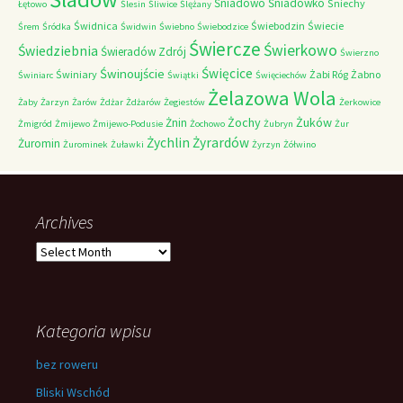
Śniadowo
Śniadówko
Śniechy
Łętowo
Ślesin
Śliwice
Ślężany
Świdnica
Świebodzin
Świecie
Śrem
Śródka
Świdwin
Świebno
Świebodzice
Świercze
Świerkowo
Świedziebnia
Świeradów Zdrój
Świerzno
Świnoujście
Święcice
Świniary
Żabi Róg
Żabno
Świniarc
Świątki
Święciechów
Żelazowa Wola
Żaby
Żarzyn
Żarów
Żdżar
Żdżarów
Żegiestów
Żerkowice
Żochy
Żuków
Żnin
Żmigród
Żmijewo
Żmijewo-Podusie
Żochowo
Żubryn
Żur
Żychlin
Żyrardów
Żuromin
Żurominek
Żuławki
Żyrzyn
Żółwino
Archives
Archives
Kategoria wpisu
bez roweru
Bliski Wschód