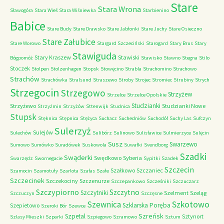
Stare
Stara Wrona
Sławogóra
Stara Wieś
Stara Wiśniewka
Starbienino
Babice
Stare Budy
Stare Drawsko
Stare Jabłonki
Stare Juchy
Stare Osieczno
Stare Załubice
Stare Worowo
Stargard Szczeciński
Starogard
Stary Brus
Stary
Stawiguda
Stary Kraszew
Stawiski
Bógpomóż
Stawisko
Stawno
Stegna
Stilo
Stoczek
Stolpen
Stolzenhagen
Stopsk
Stowęcino
Strabla
Strachomino
Strachowo
Strachów
Strachówka
Stralsund
Straszewo
Stroby
Strojec
Stromiec
Strubiny
Strych
Strzegocin
Strzegowo
Strzyżew
Strzelce
Strzelce Opolskie
Studzianki
Strzyżewo
Studzianki Nowe
Strzyżmin
Strzyżów
Sttenwijk
Studnica
Stupsk
Stęknica
Stępnica
Stężyca
Suchacz
Suchedniów
Suchodół
Suchy Las
Sufczyn
Sulerzyż
Sulejów
Sulechów
Sulibórz
Sulinowo
Sulisławice
Sulmierzyce
Sulęcin
Susz
Swarzewo
Sumowo
Sumówko
Suradówek
Suskowola
Suwałki
Svendborg
Szadki
Swąderki
Swędkowo
Syberia
Swarzędz
Swornegacie
Sypitki
Szadek
Szczecin
Szałkowo
Szczaniec
Szamocin
Szamotuły
Szarlota
Szałas
Szałe
Szczecinek
Szczekociny
Szczenurze
Szczepankowo
Szcześniki
Szczuczarz
Szczypiorno
Szczytno
Szczytniki
Szelment
Szeląg
Szczuczyn
Szczęsne
Szkotowo
Szewnica
Szklarska Poręba
Szepietowo
Szeroki Bór
Szewce
Szreńsk
Szpetal
Sztynort
Szlasy Mieszki
Szparki
Szpiegowo
Szramowo
Sztum