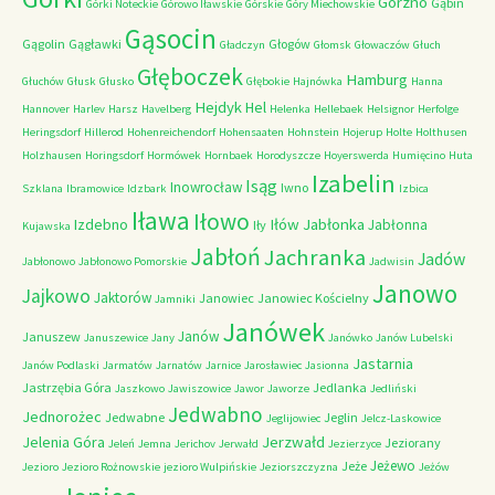
Górzno
Gąbin
Górki Noteckie
Górowo Iławskie
Górskie
Góry Miechowskie
Gąsocin
Gągolin
Gągławki
Głogów
Gładczyn
Głomsk
Głowaczów
Głuch
Głęboczek
Hamburg
Głuchów
Głusk
Głusko
Głębokie
Hajnówka
Hanna
Hejdyk
Hel
Hannover
Harlev
Harsz
Havelberg
Helenka
Hellebaek
Helsignor
Herfolge
Heringsdorf
Hillerod
Hohenreichendorf
Hohensaaten
Hohnstein
Hojerup
Holte
Holthusen
Holzhausen
Horingsdorf
Hormówek
Hornbaek
Horodyszcze
Hoyerswerda
Humięcino
Huta
Izabelin
Isąg
Inowrocław
Iwno
Szklana
Ibramowice
Idzbark
Izbica
Iława
Iłowo
Iłów
Jabłonka
Izdebno
Jabłonna
Iły
Kujawska
Jabłoń
Jachranka
Jadów
Jabłonowo
Jabłonowo Pomorskie
Jadwisin
Janowo
Jajkowo
Jaktorów
Janowiec
Janowiec Kościelny
Jamniki
Janówek
Janów
Januszew
Januszewice
Jany
Janówko
Janów Lubelski
Jastarnia
Janów Podlaski
Jarmatów
Jarnatów
Jarnice
Jarosławiec
Jasionna
Jastrzębia Góra
Jedlanka
Jaszkowo
Jawiszowice
Jawor
Jaworze
Jedliński
Jedwabno
Jednorożec
Jedwabne
Jeglin
Jeglijowiec
Jelcz-Laskowice
Jerzwałd
Jelenia Góra
Jeziorany
Jeleń
Jemna
Jerichov
Jerwałd
Jezierzyce
Jeżewo
Jeże
Jezioro
Jezioro Rożnowskie
jezioro Wulpińskie
Jeziorszczyzna
Jeżów