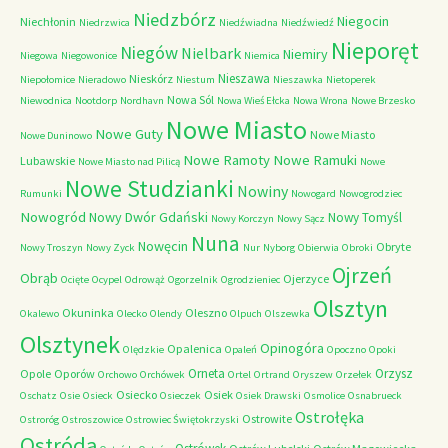
Niedzbórz
Niegocin
Niechłonin
Niedrzwica
Niedźwiadna
Niedźwiedź
Nieporęt
Niegów
Nielbark
Niemiry
Niegowa
Niegowonice
Niemica
Nieszawa
Nieskórz
Niepołomice
Nieradowo
Niestum
Nieszawka
Nietoperek
Nowa Sól
Niewodnica
Nootdorp
Nordhavn
Nowa Wieś Ełcka
Nowa Wrona
Nowe Brzesko
Nowe Miasto
Nowe Guty
Nowe Miasto
Nowe Duninowo
Nowe Ramoty
Nowe Ramuki
Lubawskie
Nowe Miasto nad Pilicą
Nowe
Nowe Studzianki
Nowiny
Rumunki
Nowogard
Nowogrodziec
Nowogród
Nowy Dwór Gdański
Nowy Tomyśl
Nowy Korczyn
Nowy Sącz
Nuna
Nowęcin
Obryte
Nowy Troszyn
Nowy Zyck
Nur
Nyborg
Obierwia
Obroki
Ojrzeń
Obrąb
Ojerzyce
Ocięte
Ocypel
Odrowąż
Ogorzelnik
Ogrodzieniec
Olsztyn
Okuninka
Oleszno
Okalewo
Olecko
Olendy
Olpuch
Olszewka
Olsztynek
Opinogóra
Opalenica
Olędzkie
Opaleń
Opoczno
Opoki
Orneta
Orzysz
Opole
Oporów
Orchowo
Orchówek
Ortel
Ortrand
Oryszew
Orzełek
Osiecko
Osiek
Oschatz
Osie
Osieck
Osieczek
Osiek Drawski
Osmolice
Osnabrueck
Ostrołęka
Ostrowite
Ostroróg
Ostroszowice
Ostrowiec Świętokrzyski
Ostróda