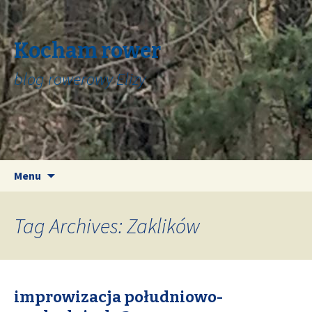
Kocham rower
blog rowerowy Elizy
Skip
Search
Menu
to
for:
content
Tag Archives: Zaklików
improwizacja południowo-