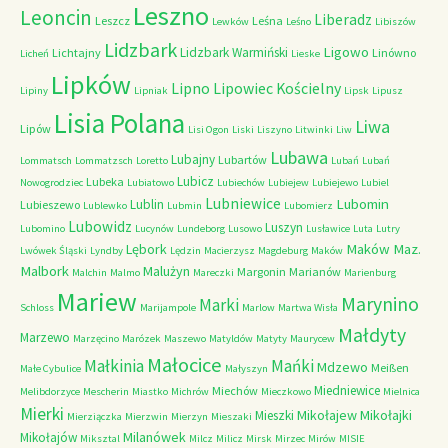
Leszno
Leoncin
Liberadz
Leszcz
Leśna
Lewków
Leśno
Libiszów
Lidzbark
Ligowo
Lidzbark Warmiński
Lichtajny
Linówno
Licheń
Lieske
Lipków
Lipno
Lipowiec Kościelny
Lipiny
Lipniak
Lipsk
Lipusz
Lisia Polana
Liwa
Lipów
Lisi Ogon
Liski
Liszyno
Litwinki
Liw
Lubawa
Lubajny
Lubartów
Lommatsch
Lommatzsch
Loretto
Lubań
Lubań
Lubicz
Lubeka
Nowogrodziec
Lubiatowo
Lubiechów
Lubiejew
Lubiejewo
Lubiel
Lubniewice
Lubomin
Lublin
Lubieszewo
Lublewko
Lubmin
Lubomierz
Lubowidz
Luszyn
Lubomino
Lucynów
Lundeborg
Lusowo
Lusławice
Luta
Lutry
Maków Maz.
Lębork
Lwówek Śląski
Lyndby
Lędzin
Macierzysz
Magdeburg
Maków
Malbork
Malużyn
Margonin
Marianów
Malchin
Malmo
Mareczki
Marienburg
Mariew
Marynino
Marki
Schloss
Marijampole
Marlow
Martwa Wisła
Małdyty
Marzewo
Marzęcino
Marózek
Maszewo
Matyldów
Matyty
Maurycew
Małocice
Małkinia
Mańki
Mdzewo
Meißen
Małe Cybulice
Małyszyn
Miedniewice
Miechów
Melibdorzyce
Mescherin
Miastko
Michrów
Mieczkowo
Mielnica
Mierki
Mikołajew
Mikołajki
Mieszki
Mierziączka
Mierzwin
Mierzyn
Mieszaki
Milanówek
Mikołajów
Miksztal
Milcz
Milicz
Mirsk
Mirzec
Mirów
MISIE