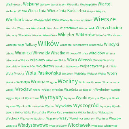
Wejsuny
Wiartel
Wejherowo
Welzow
Wereszczyn
Weronika
Westerplatte
Wieczfnia Kościelna
Wieczfnia
Wicko
Wichulec
Wiejce
Wiejsce
Wiersze
Wielbark
Wieliszew
Wieniec
Wieleń
Wielgie
Wielka Piaśnica
Wierzchucino
Wierzchowo
Wierzba
Wierzbica
Wierzbinek
Wierzbno
Wierzchołek
Wikielec
Wiktorów
Wierzchy
Wiesiółka
Wiewiec
Wiewiórów
Wilanów
Wilczkowo
Wilków
Windyki
Wilkasy
Wilczęta
Wilga
Wincenta
Wincentowo
Wincentów
Winnica
Wirwajdy
Wisełka
Witoldów
Wizna
Winiec
Witkowo
Witnica
Wkra
Wlewsk
Wiśniewo
Wnory Wandy
Więcławice
Wiślica
Wiśniowo Ełckie
Wojcieszyn
Wojszczyce
Wodzisław
Wojciechów
Wojnicz
Wojnowice
Wojszki
Wola
Wola Pasikońska
Wolin
Wola Młocka
Wolbrom
Wolbórka
Wolgast
Wolica
Worliny
Wonna
Wolsztyn
Wolnica
Worgule
Wołkowe
Wriezen
Wrocimowice
Wrocław
Września
Wydminy
Wrocki
Wrona
Wrzask
Wrzeście
Wrząca
WTR
Wygoda
Wymysły
Wynki
Wygon
Wykrot
Wylazłowo
Wymyśle
Wyrzysk
Wyrzysk Osiek
Wyszogród
Wyszków
Wysoka
Wysokie Mazowieckie
Wyszel
Wyszyny
Wywła
Wólka Radzymińska
Wójcin
Wólka
Wólka Majdańska
Wólka Smolana
Wąbrzeźno
Wąsy
Wąchock
Wąsewo
Węgrów
Wągrodno
Wąpielsk
Wąwolnica
Wędrzyn
Węgliniec
Władysławowo
Włocławek
Wężyska
Władysławów
Włodawa
Włodowice