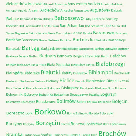
Andzin
Aleksandrów Kujawski
Amsterdam
Altranft
Alwernia
Anielin
Anklam
Arciechów
Augustówek
Arcelin
Arkadia
Augustów
Babiak
Annopol
Apolda
Baboszewo
Babice
Baciuty
Babimost
Babin
Babięta
Baby
Bachorze
Bad Schandau
Baderitz
Bad Freienwalde
Bad Muskau
Bad Schwartau
Bad Sulza
Bad
Baranowo
Bansin
Sulze
Bagienice
Bakus Wanda
Banie Mazurskie
Baraki
Baranów
Bartniczka
Barchów
Barczewo
Bartodzieje
Bardo
Barlinek
Bartków
Bartniki
Bartąg
Bartążek
Bartoszki
Bartłomiejowice
Baruchowo
Barłogi
Batowice
Bautzen
Bednary
Bełchów
Bemowo
Bergen am Rugen
Bałdowo
Becejły
Bedlno
Berlin
Białobrzegi
Biała Podlaska
Bełżyce
Biała Góra
Biała Piska
Białe Błoto
Białka
Białutki
Bibiampol
Białogóra
Białołęka
Białuty
Białystok
Biedaszek
Bielice
Bieniewice
Biesal
Bielawy
Bieżuń
Biederitz
Biedrusko
Bielawa
Bielnik
Biskupiec
Binz
Birkerod
Bischofswerda
Biskupice
Bisztynek
Bledzew
Bnin
Bobolice
Bogurzyn
Bobrowniki
Bobrowo
Bogaczewo
Bochotnica
Bodzentyn
Bogatka
Bolimów
Bolęcin
Bolesławiec
Bolino
Bolechowo
Boleszyno
Bolków
Bolszewo
Borkowo
Boreczno
Borki
Borsuki
Borne Sulinowo
Borsdorf
Borzęcin
Borzymy
Bosewo
Boszkowo
Borzyny
Borów
Boże
Bożenkowo
Brochów
Bramka
Brańsk
Bratuszewo
Brańszczyk
Breddin
Brema
Breń