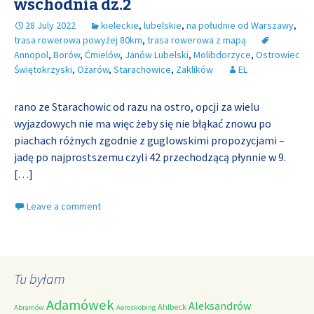
wschodnia dz.2
28 July 2022
kieleckie
,
lubelskie
,
na południe od Warszawy
,
trasa rowerowa powyżej 80km
,
trasa rowerowa z mapą
Annopol
,
Borów
,
Ćmielów
,
Janów Lubelski
,
Molibdorzyce
,
Ostrowiec
Świętokrzyski
,
Ożarów
,
Starachowice
,
Zaklików
EL
rano ze Starachowic od razu na ostro, opcji za wielu
wyjazdowych nie ma więc żeby się nie błąkać znowu po
piachach różnych zgodnie z guglowskimi propozycjami –
jadę po najprostszemu czyli 42 przechodzącą płynnie w 9.
[…]
Leave a comment
Tu byłam
Adamówek
Aleksandrów
Ahlbeck
Abramów
Aeroskobing