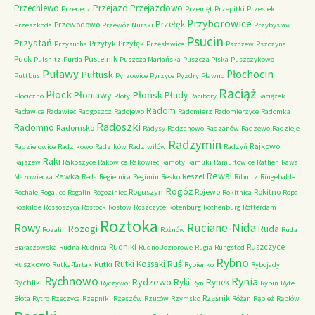
Przechlewo
Przejazd
Przejazdowo
Przedecz
Przemęt
Przepitki
Przesieki
Przyborowice
Przełęk
Przewodowo
Przeszkoda
Przewóz Nurski
Przybysław
Psucin
Przystań
Przytyk
Przyłęk
Przysucha
Przęsławice
Pszczew
Pszczyna
Puck
Pustelnik
Pulsnitz
Purda
Puszcza Mariańska
Puszcza Piska
Puszczykowo
Puławy
Pułtusk
Płochocin
Puttbus
Pyrzowice
Pyrzyce
Pyzdry
Pławno
Raciąż
Płock
Płońsk
Płoniawy
Płudy
Płociczno
Płoty
Racibory
Raciążek
Radom
Racławice
Radawiec
Radgoszcz
Radojewo
Radomierz
Radomierzyce
Radomka
Radoszki
Radomno
Radomsko
Radysy
Radzanowo
Radzanów
Radzewo
Radzieje
Radzymin
Rajkowo
Radziejowice
Radzikowo
Radzików
Radziwiłów
Radzyń
Raki
Rajszew
Rakoszyce
Rakowice
Rakowiec
Ramoty
Ramuki
Ramułtowice
Rathen
Rawa
Rewal
Rawka
Reszel
Mazowiecka
Reda
Regielnica
Regimin
Resko
Ribnitz
Ringebalde
Rogóż
Roguszyn
Rojewo
Rokitno
Rochale
Rogalice
Rogalin
Rogoziniec
Rokitnica
Ropa
Roskilde
Rossoszyca
Rostock
Rostow
Roszczyce
Rotenburg
Rothenburg
Rotterdam
Roztoka
Ruciane-Nida
Rowy
Rozogi
Ruda
Rozalin
Rożnów
Ruda
Rudniki
Ruszczyce
Białaczowska
Rudna
Rudnica
Rudno Jeziorowe
Rugia
Rungsted
Rybno
Ruś
Rutki Kossaki
Ruszkowo
Rutki
Rutka-Tartak
Rybienko
Rybojady
Rychnowo
Rynia
Rydzewo
Ryki
Rynek
Rychliki
Ryczywół
Ryn
Rypin
Ryte
Rząśnik
Błota
Rytro
Rzeczyca
Rzepniki
Rzeszów
Rzuców
Rzymsko
Różan
Rąbież
Rąblów