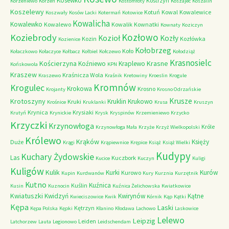
Kosewko
Kostrzyn
Korzeniewo
Korzeń
Kostomłoty
Koszajec
Koszalin
Koszelewy
Kotuń
Kowal
Kowalewice
Koszwały
Kosów Lacki
Kotermań
Kotowice
Kowalicha
Kowalewko
Kowalewo
Kowalik
Kownatki
Kownaty
Koziczyn
Kozłowo
Koziebrody
Kozioł
Kozły
Kozin
Kozłówka
Kozienice
Kołobrzeg
Koło
Kołaczkowo
Kołaczyce
Kołbacz
Kołbiel
Kołczewo
Kołodziąż
Krasnosielc
Kościerzyna
Krasne
Koźniewo
Kraplewo
Końskowola
KPN
Kraszew
Kraśnicza Wola
Kraszewo
Kraśnik
Kretowiny
Kroeslin
Krogule
Kromnów
Krogulec
Krokowa
Krosno
Krojanty
Krosno Odrzańskie
Krusze
Krotoszyny
Kruklin
Krukowo
Kruki
Krośnice
Kruklanki
Krusa
Kruszyn
Krynica
Krysiaki
Krutyń
Krynickie
Krysk
Kryspinów
Krzemieniewo
Krzycko
Krzyczki
Krzynowłoga
Króle
Krzynowłoga Mała
Krzyże
Krzyż Wielkopolski
Królewo
Krąków
Księży
Duże
Krągi
Krąpiewnice
Krępice
Książ
Książ Wielki
Kudypy
Kuchary Żydowskie
Las
Kuczbork
Kucice
Kuczyn
Kuligi
Kuligów
Kulik
Kurki
Kurów
Kurowo
Kupin
Kurdwanów
Kury
Kurznia
Kurzętnik
Kutno
Kuźnica
Kuślin
Kusin
Kuznocin
Kuźnica Żelichowska
Kwiatkowice
Kwiatuszki
Kwidzyń
Kwirynów
Kątne
Kwieciszowice
Kwik
Kórnik
Kąp
Kątki
Kępa
Laski
Kętrzyn
Kępa Polska
Kępki
Kłanino
Kłodawa
Lachowo
Laskowice
Lelewo
Leipzig
Leiden
Latchorzew
Lauta
Legionowo
Leidschendam