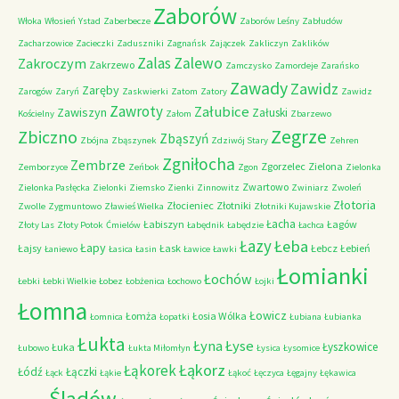
Zaborów
Włoka
Włosień
Ystad
Zaberbecze
Zaborów Leśny
Zabłudów
Zacharzowice
Zacieczki
Zaduszniki
Zagnańsk
Zajączek
Zakliczyn
Zaklików
Zalas
Zalewo
Zakroczym
Zakrzewo
Zamczysko
Zamordeje
Zarańsko
Zawady
Zawidz
Zaręby
Zarogów
Zaryń
Zaskwierki
Zatom
Zatory
Zawidz
Zawroty
Załubice
Zawiszyn
Załuski
Kościelny
Załom
Zbarzewo
Zegrze
Zbiczno
Zbąszyń
Zbójna
Zbąszynek
Zdziwój Stary
Zehren
Zgniłocha
Zembrze
Zgorzelec
Zielona
Zemborzyce
Zeńbok
Zgon
Zielonka
Zwartowo
Zielonka Pasłęcka
Zielonki
Ziemsko
Zienki
Zinnowitz
Zwiniarz
Zwoleń
Złotoria
Złocieniec
Złotniki
Zwolle
Zygmuntowo
Zławieś Wielka
Złotniki Kujawskie
Łacha
Łabiszyn
Łagów
Złoty Las
Złoty Potok
Ćmielów
Łabędnik
Łabędzie
Łachca
Łazy
Łeba
Łapy
Łajsy
Łask
Łebcz
Łebień
Łaniewo
Łasica
Łasin
Ławice
Ławki
Łomianki
Łochów
Łebki
Łebki Wielkie
Łobez
Łobżenica
Łochowo
Łojki
Łomna
Łowicz
Łomża
Łosia Wólka
Łomnica
Łopatki
Łubiana
Łubianka
Łukta
Łyna
Łyse
Łyszkowice
Łuka
Łubowo
Łukta Miłomłyn
Łysica
Łysomice
Łąkorz
Łąkorek
Łódź
Łączki
Łąck
Łąkie
Łąkoć
Łęczyca
Łęgajny
Łękawica
Śladów