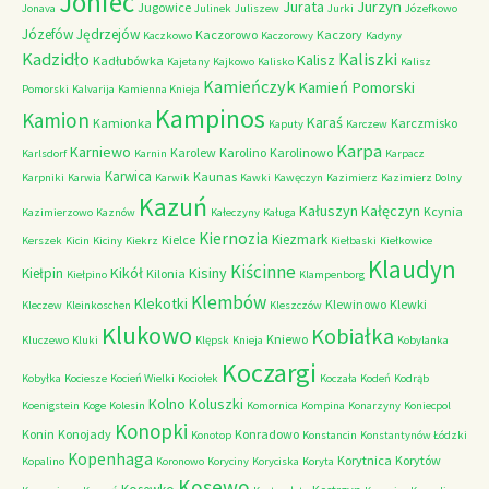
Joniec
Jurzyn
Jurata
Jugowice
Jonava
Julinek
Juliszew
Jurki
Józefkowo
Józefów
Jędrzejów
Kaczorowo
Kaczory
Kaczkowo
Kaczorowy
Kadyny
Kadzidło
Kaliszki
Kalisz
Kadłubówka
Kajetany
Kajkowo
Kalisko
Kalisz
Kamieńczyk
Kamień Pomorski
Pomorski
Kalvarija
Kamienna Knieja
Kampinos
Kamion
Karaś
Kamionka
Karczmisko
Kaputy
Karczew
Karpa
Karniewo
Karolew
Karolino
Karolinowo
Karlsdorf
Karnin
Karpacz
Karwica
Kaunas
Karpniki
Karwia
Karwik
Kawki
Kawęczyn
Kazimierz
Kazimierz Dolny
Kazuń
Kałuszyn
Kałęczyn
Kcynia
Kazimierzowo
Kaznów
Kałeczyny
Kaługa
Kiernozia
Kiezmark
Kielce
Kerszek
Kicin
Kiciny
Kiekrz
Kiełbaski
Kiełkowice
Klaudyn
Kiścinne
Kikół
Kisiny
Kiełpin
Kilonia
Kiełpino
Klampenborg
Klembów
Klekotki
Klewinowo
Klewki
Kleczew
Kleinkoschen
Kleszczów
Klukowo
Kobiałka
Kniewo
Kluczewo
Kluki
Klępsk
Knieja
Kobylanka
Koczargi
Kobyłka
Kociesze
Kocień Wielki
Kociołek
Koczała
Kodeń
Kodrąb
Kolno
Koluszki
Koenigstein
Koge
Kolesin
Komornica
Kompina
Konarzyny
Koniecpol
Konopki
Konin
Konojady
Konradowo
Konotop
Konstancin
Konstantynów Łódzki
Kopenhaga
Korytnica
Korytów
Kopalino
Koronowo
Koryciny
Koryciska
Koryta
Kosewo