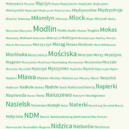
Miączyn
Mistrzewice
Miszory
Miąse
Międzyborów
Międzybór
Międzybórz
Międzyzdroje
Międzywodzie
Międzychód
Międzyleś
Międzyrzec
Międzyrzecz
Mlock
Miłomłyn
Mniszek
Miętków
Miłakowo
Miłostajki
Mlądz
Mochy
Modlin
Mokas
Modła
Mogilno
Moczyska
Moczysko
Modłki
Moeser
Mokrzyce
Mokowo
Mokrzyca
Mokobody
Mokronos
Molibdorzyce
Morliny
Morsko
Morąg
Morzyczyn
Mosina
Mostowo
Moryń
Morzeszczyn
Most Południowy
Mościska
Mostówka
Mrzeżyno
Mroczno
Mrozy
Moszczenica
Muszaki
Mrągowo
Murzynowo
Mszczonów
Muellrose
Muncheberg
Murowaniec
Myszyniec
Myszczyn
Mącice
Muszyna
Myszadła
Myślinów
Mąkoszyce
Mątyki
Mława
Nacpolsk
Mławka
Mężenin
Młochów
Młodzieszyn
Młynary
Młynki
Napierki
Nadkole
Nadole
Nakło nad Notecią
Nadarzyn
Nadma
Nakło
Naruszewo
Napiwoda
Narty
Narzym
Nasiegniewo
Narew
Nasielsk
Naterki
Nastajki
Nasierowo
Natać
Naumburg
Naunhof
Nawra
NDM
Nałęczów
Nerwik
Neubrandenburg
Neufriedland
Neu Mukran
Nidzica
Nieborów
Niechorze
Neumunster
Neutrebbin
Nicponia