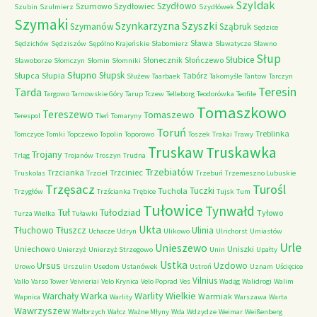
Szyldak
Szydłowo
Szumowo
Szydłowiec
Szubin
Szulmierz
Szydłówek
Szymaki
Szyszki
Szynkarzyzna
Szymanów
Sząbruk
Sędzice
Sława
Sędzichów
Sędziszów
Sępólno Krajeńskie
Słabomierz
Sławatycze
Sławno
Słup
Słubice
Słonecznik
Słończewo
Sławoborze
Słomczyn
Słomin
Słomniki
Słupno
Słupsk
Słupca
Słupia
Tabórz
Służew
Taarbaek
Takomyśle
Tantow
Tarczyn
Teresin
Tarda
Targowo
Tarnowskie Góry
Tarup
Tczew
Telleborg
Teodorówka
Teofile
Tomaszkowo
Tereszewo
Tomaszewo
Terespol
Tleń
Tomaryny
Toruń
Treblinka
Tomczyce
Tomki
Topczewo
Topolin
Toporowo
Toszek
Trakai
Trawy
Truskaw
Truskawka
Trojany
Trląg
Trojanów
Troszyn
Trudna
Trzebiatów
Trzcianka
Trzciniec
Truskolas
Trzciel
Trzebuń
Trzemeszno Lubuskie
Trzęsacz
Turośl
Tuczki
Tuchola
Trzygłów
Trzścianka
Trębice
Tujsk
Tum
Tułowice
Tynwałd
Tuł
Tułodziad
Tyłowo
Turza Wielka
Tuławki
Ukta
Tłuchowo
Tłuszcz
Ulinia
Uchacze
Udryn
Ulikowo
Ulrichorst
Umiastów
Urle
Unieszewo
Uniechowo
Uniszki
Unierzyż
Unierzyż Strzegowo
Unin
Upałty
Ustka
Ursus
Uzdowo
Urowo
Urszulin
Usedom
Ustanówek
Ustroń
Uznam
Uścięcice
Vilnius
Vallo
Varso Tower
Veivieriai
Velo Krynica
Velo Poprad
Ves
Wadąg
Walidrogi
Walim
Warka
Warlity Wielkie
Warchały
Warmiak
Wapnica
Warlity
Warszawa
Warta
Wawrzyszew
Wałbrzych
Wałcz
Ważne Młyny
Wda
Wdzydze
Weimar
Weißenberg