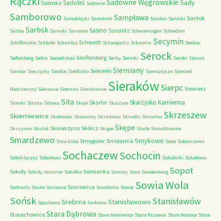
Rączki
Sadowne Węgrowskie
Sady
Sadoleś
Sabinka
Sadowie
Samborowo
Sampława
Santok
Samoklęski
Samotnik
Sandau
Sanniki
Sarbsk
Sasino
Sassnitz
Sarbia
Sarnaki
Sarnowo
Scheveningen
Schiedam
Secymin
Schwedt
Schiffmuhle
Schleife
Schmilka
Schwepnitz
Schwerin
Seelow
Serock
Senftenberg
Seftenberg
Sellin
Semeliskes
Serby
Serniki
Seroki
Sianno
Siemiany
Siekierki
Sianów
Sieczychy
Siedlce
Siedlisko
Siemiatycze
Siemień
Sieraków
Sierpc
Siewierz
Nadrzeczny
Sieniawa
Siennica
Sierakowice
Siła
Skarżysko Kamienna
Skarlin
Siomki
Sitnica
Sitowa
Skaje
Skarżyce
Skrzeszew
Skierniewice
Skolimów
Skowrony
Skriebinai
Skrudki
Skrwilno
Skępe
Skwierzyna
Skórcz
Skrzynno
Skulsk
Skąpe
Slude
Smardzewice
Smardzewo
Smykowo
Smogulec
Smolarnia
Smarklice
Sobe
Sobieszewo
Sochaczew
Sochocin
Soboklęszcz
Sobolewo
Sokolniki
Sokołowo
Sopot
Sokoły
Somianka
Sokoły Jeziorne
Sokółka
Sominy
Sona
Sondenborg
Sowia Wola
Sosnowica
Sorkwity
Sosno
Sosnowe
Sosnówka
Sowia
Sońsk
Stanisławów
Srebrna
Stanisławowo
Spychowo
Srokowo
Stara Dąbrowa
Starachowice
Stara Kamienica
Stara Kiszewa
Stara Kornica
Stara