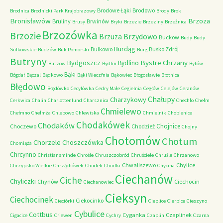
Brodowe Łąki
Brodowo
Brodnica
Brodnicki Park Krajobrazowy
Brody
Brok
Bronisławów
Brzoza
Bruliny
Brwinów
Brusy
Bryki
Brzezie
Brzeziny
Brzeźnica
Brzozówka
Brzozie
Brzydowo
Brzuza
Buckow
Budy
Budy
Burdąg
Bulkowo
Busko Zdrój
Sulkowskie
Budzów
Buk Pomorski
Burg
Butryny
Bystre Chrzany
Bydgoszcz
Bydlino
Butzow
Bydlin
Bytów
Bąki
Bógdał
Bączal
Bądkowo
Bąki Wieczfnia
Bąkowiec
Błogosławie
Błotnica
Błędowo
Błędówko
Cecylówka
Cedry Małe
Cegielnia
Cegłów
Celejów
Ceranów
Chałupy
Charzykowy
Cerkwica
Chalin
Charlottenlund
Charsznica
Chechło
Chełm
Chmielewo
Chełmno
Chełmża
Chlebowo
Chlewiska
Chmielnik
Chobienice
Chodakówek
Chodaków
Chojnice
Choczewo
Chodzież
Chojny
Chotomów
Chotum
Chorzele
Choszczówka
Chomiąża
Chrcynno
Christiansminde
Chrośle
Chruszczobród
Chruściele
Chruśle
Chrzanowo
Chwaliszewo
Chylice
Chrzypsko Wielkie
Chrząchówek
Chudek
Chudki
Chycina
Ciechanów
Ciche
Chyliczki
Chynów
Ciechocin
Ciechanowiec
Cieksyn
Ciechocinek
Ciekocinko
Cieciórki
Cieplice
Cierpice
Cieszyno
Cybulice
Cottbus
Cyganka
Czaplinek
Cigacice
Criewen
Cychry
Czaplin
Czarna