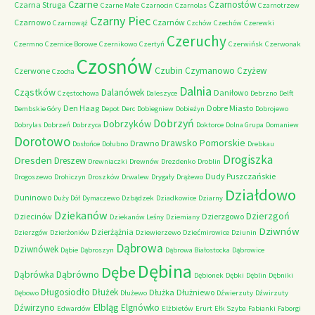
Czarne
Czarnostów
Czarna Struga
Czarne Małe
Czarnocin
Czarnolas
Czarnotrzew
Czarny Piec
Czarnowo
Czarnów
Czarnowąż
Czchów
Czechów
Czerewki
Czeruchy
Czermno
Czernice Borowe
Czernikowo
Czertyń
Czerwińsk
Czerwonak
Czosnów
Czubin
Czymanowo
Czyżew
Czerwone
Czocha
Dalnia
Cząstków
Dalanówek
Daniłowo
Częstochowa
Daleszyce
Debrzno
Delft
Den Haag
Dobre Miasto
Dembskie Góry
Depot
Derc
Dobiegniew
Dobieżyn
Dobrojewo
Dobrzyń
Dobrzyków
Dobrylas
Dobrzeń
Dobrzyca
Doktorce
Dolna Grupa
Domaniew
Dorotowo
Drawsko Pomorskie
Drawno
Dosłońce
Dołubno
Drebkau
Drogiszka
Dresden
Dreszew
Drewniaczki
Drewnów
Drezdenko
Droblin
Dudy Puszczańskie
Drogoszewo
Drohiczyn
Droszków
Drwalew
Drygały
Drążewo
Działdowo
Duninowo
Duży Dół
Dymaczewo
Dzbądzek
Dziadkowice
Dziarny
Dziekanów
Dzierzgoń
Dziecinów
Dzierzgowo
Dziekanów Leśny
Dziemiany
Dziwnów
Dzierżążnia
Dzierzgów
Dzierżoniów
Dziewierzewo
Dziećmirowice
Dziunin
Dąbrowa
Dziwnówek
Dąbie
Dąbroszyn
Dąbrowa Białostocka
Dąbrowice
Dębina
Dębe
Dąbrówno
Dąbrówka
Dębionek
Dębki
Dęblin
Dębniki
Długosiodło
Dłużek
Dłużka
Dłużniewo
Dębowo
Dłużewo
Dźwierzuty
Dźwirzuty
Elbląg
Dźwirzyno
Elgnówko
Edwardów
Elżbietów
Erurt
Ełk Szyba
Fabianki
Faborgi