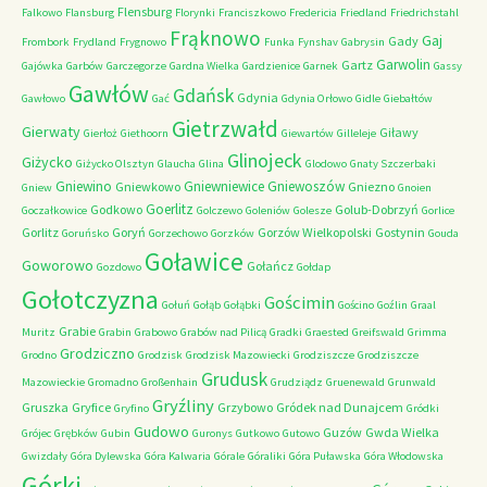
Flensburg
Falkowo
Flansburg
Florynki
Franciszkowo
Fredericia
Friedland
Friedrichstahl
Frąknowo
Gaj
Gady
Frombork
Frydland
Frygnowo
Funka
Fynshav
Gabrysin
Garwolin
Gartz
Gajówka
Garbów
Garczegorze
Gardna Wielka
Gardzienice
Garnek
Gassy
Gawłów
Gdańsk
Gdynia
Gawłowo
Gać
Gdynia Orłowo
Gidle
Giebałtów
Gietrzwałd
Gierwaty
Giławy
Gierłoż
Giethoorn
Giewartów
Gilleleje
Glinojeck
Giżycko
Giżycko Olsztyn
Glaucha
Glina
Glodowo
Gnaty Szczerbaki
Gniewino
Gniewniewice
Gniewoszów
Gniewkowo
Gniezno
Gniew
Gnoien
Goerlitz
Godkowo
Golub-Dobrzyń
Goczałkowice
Golczewo
Goleniów
Golesze
Gorlice
Gorlitz
Goryń
Gorzów Wielkopolski
Gostynin
Goruńsko
Gorzechowo
Gorzków
Gouda
Goławice
Goworowo
Gołańcz
Gozdowo
Gołdap
Gołotczyzna
Gościmin
Gołuń
Gołąb
Gołąbki
Gościno
Goźlin
Graal
Grabie
Muritz
Grabin
Grabowo
Grabów nad Pilicą
Gradki
Graested
Greifswald
Grimma
Grodziczno
Grodno
Grodzisk
Grodzisk Mazowiecki
Grodziszcze
Grodziszcze
Grudusk
Mazowieckie
Gromadno
Großenhain
Grudziądz
Gruenewald
Grunwald
Gryźliny
Gruszka
Gryfice
Grzybowo
Gródek nad Dunajcem
Gryfino
Gródki
Gudowo
Guzów
Gwda Wielka
Grójec
Grębków
Gubin
Guronys
Gutkowo
Gutowo
Gwizdały
Góra Dylewska
Góra Kalwaria
Górale
Góraliki
Góra Puławska
Góra Włodowska
Górki