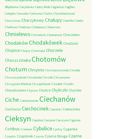
Wieczfnia
Bąkowiec
Błogosławie
Błotnica
Błędówko
Cecylówka
Cedry Małe
Cegielnia
Cegłów
Celejów
Ceranów
Cerkwica
Chalin
Charlottenlund
Chałupy
Charzykowy
Charsznica
Chechło
Chełm
Chełmno
Chełmża
Chlebowo
Chlewiska
Chmielewo
Choczewo
Chmielnik
Chobienice
Chodakówek
Chodaków
Chodzież
Chorzele
Chojnice
Chojny
Chomiąża
Chotomów
Choszczówka
Chotum
Chrcynno
Christiansminde
Chrośle
Chruszczobród
Chruściele
Chruśle
Chrzanowo
Chrzypsko Wielkie
Chrząchówek
Chudek
Chudki
Chyliczki
Chwaliszewo
Chylice
Chynów
Chycina
Ciechanów
Ciche
Ciechanowiec
Ciechocinek
Ciechocin
Ciekocinko
Cieciórki
Cieksyn
Cieplice
Cierpice
Cieszyno
Cigacice
Cybulice
Cottbus
Cyganka
Criewen
Cychry
Czarne
Czaplinek
Czarna Struga
Czaplin
Czarna