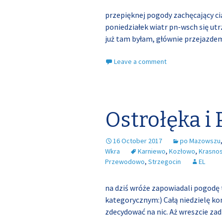
przepięknej pogody zachęcający cią
poniedziałek wiatr pn-wsch się ut
już tam byłam, głównie przejazde
Leave a comment
Ostrołęka i 
16 October 2017
po Mazowszu
Wkra
Karniewo
,
Kozłowo
,
Krasnos
Przewodowo
,
Strzegocin
EL
na dziś wróże zapowiadali pogodę 
kategorycznym:) Całą niedzielę ko
zdecydować na nic. Aż wreszcie zad