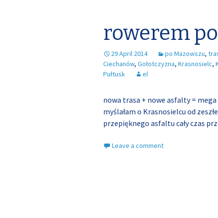
rowerem po
29 April 2014
po Mazowszu
,
tr
Ciechanów
,
Gołotczyzna
,
Krasnosielc
,
Pułtusk
el
nowa trasa + nowe asfalty = mega 
myślałam o Krasnosielcu od zeszłe
przepięknego asfaltu cały czas pr
Leave a comment