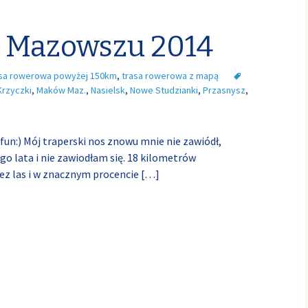
 Mazowszu 2014
asa rowerowa powyżej 150km
,
trasa rowerowa z mapą
Krzyczki
,
Maków Maz.
,
Nasielsk
,
Nowe Studzianki
,
Przasnysz
,
fun:) Mój traperski nos znowu mnie nie zawiódł,
go lata i nie zawiodłam się. 18 kilometrów
zez las i w znacznym procencie
[…]