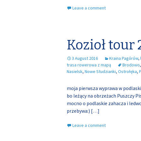
Leave a comment
Kozioł tour
3 August 2016
Kraina Pagórów
,
trasa rowerowa z mapą
Brodowo
Nasielsk
,
Nowe Studzianki
,
Ostrołęka
,
moja pierwsza wyprawa w podlaskie
bo leżący na obrzeżach Puszczy Pi
mocno o podlaskie zahacza i led
przebywa:)
[…]
Leave a comment