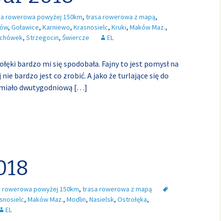
sa rowerowa powyżej 150km
,
trasa rowerowa z mapą
,
tów
,
Goławice
,
Karniewo
,
Krasnosielc
,
Kruki
,
Maków Maz.
,
chówek
,
Strzegocin
,
Świercze
EL
łęki bardzo mi się spodobała. Fajny to jest pomysł na
ie bardzo jest co zrobić. A jako że turlające się do
e miało dwutygodniową
[…]
018
a rowerowa powyżej 150km
,
trasa rowerowa z mapą
snosielc
,
Maków Maz.
,
Modlin
,
Nasielsk
,
Ostrołęka
,
EL