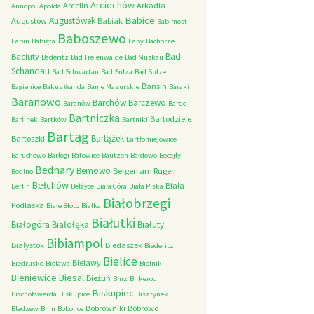
Arciechów
Arcelin
Arkadia
Annopol
Apolda
Babice
Augustówek
Augustów
Babiak
Babimost
Baboszewo
Babin
Babięta
Baby
Bachorze
Bad
Baciuty
Baderitz
Bad Freienwalde
Bad Muskau
Schandau
Bad Schwartau
Bad Sulza
Bad Sulze
Bansin
Bagienice
Bakus Wanda
Banie Mazurskie
Baraki
Baranowo
Barchów
Barczewo
Baranów
Bardo
Bartniczka
Bartodzieje
Barlinek
Bartków
Bartniki
Bartąg
Bartążek
Bartoszki
Bartłomiejowice
Baruchowo
Barłogi
Batowice
Bautzen
Bałdowo
Becejły
Bednary
Bemowo
Bergen am Rugen
Bedlno
Bełchów
Biała
Berlin
Bełżyce
Biała Góra
Biała Piska
Białobrzegi
Podlaska
Białe Błoto
Białka
Białutki
Białogóra
Białołęka
Białuty
Bibiampol
Białystok
Biedaszek
Biederitz
Bielice
Bielawy
Biedrusko
Bielawa
Bielnik
Bieniewice
Biesal
Bieżuń
Binz
Birkerod
Biskupiec
Bischofswerda
Biskupice
Bisztynek
Bobrowniki
Bobrowo
Bledzew
Bnin
Bobolice