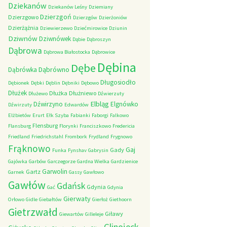
Dziekanów
Dziekanów Leśny
Dziemiany
Dzierzgoń
Dzierzgowo
Dzierzgów
Dzierżoniów
Dzierżążnia
Dziewierzewo
Dziećmirowice
Dziunin
Dziwnów
Dziwnówek
Dąbie
Dąbroszyn
Dąbrowa
Dąbrowa Białostocka
Dąbrowice
Dębina
Dębe
Dąbrówno
Dąbrówka
Długosiodło
Dębionek
Dębki
Dęblin
Dębniki
Dębowo
Dłużek
Dłużka
Dłużniewo
Dłużewo
Dźwierzuty
Elbląg
Dźwirzyno
Elgnówko
Dźwirzuty
Edwardów
Elżbietów
Erurt
Ełk Szyba
Fabianki
Faborgi
Falkowo
Flensburg
Flansburg
Florynki
Franciszkowo
Fredericia
Friedland
Friedrichstahl
Frombork
Frydland
Frygnowo
Frąknowo
Gaj
Gady
Funka
Fynshav
Gabrysin
Gajówka
Garbów
Garczegorze
Gardna Wielka
Gardzienice
Garwolin
Gartz
Garnek
Gassy
Gawłowo
Gawłów
Gdańsk
Gdynia
Gać
Gdynia
Gierwaty
Orłowo
Gidle
Giebałtów
Gierłoż
Giethoorn
Gietrzwałd
Giławy
Giewartów
Gilleleje
Glinojeck