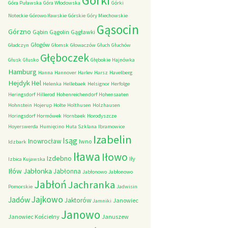
Górki
Góra Puławska
Góra Włodowska
Górki
Noteckie
Górowo Iławskie
Górskie
Góry Miechowskie
Gąsocin
Górzno
Gąbin
Gągolin
Gągławki
Głogów
Gładczyn
Głomsk
Głowaczów
Głuch
Głuchów
Głęboczek
Głusk
Głusko
Głębokie
Hajnówka
Hamburg
Hanna
Hannover
Harlev
Harsz
Havelberg
Hejdyk
Hel
Helenka
Hellebaek
Helsignor
Herfolge
Heringsdorf
Hillerod
Hohenreichendorf
Hohensaaten
Hohnstein
Hojerup
Holte
Holthusen
Holzhausen
Horingsdorf
Hormówek
Hornbaek
Horodyszcze
Hoyerswerda
Humięcino
Huta Szklana
Ibramowice
Izabelin
Isąg
Inowrocław
Iwno
Idzbark
Iława
Iłowo
Izdebno
Iły
Izbica Kujawska
Iłów
Jabłonka
Jabłonna
Jabłonowo
Jabłonowo
Jabłoń
Jachranka
Pomorskie
Jadwisin
Jajkowo
Jadów
Jaktorów
Janowiec
Jamniki
Janowo
Janowiec Kościelny
Januszew