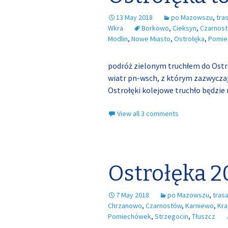
13 May 2018
po Mazowszu
,
tra
Wkra
Borkowo
,
Cieksyn
,
Czarnos
Modlin
,
Nowe Miasto
,
Ostrołęka
,
Pomie
podróż zielonym truchłem do Ostro
wiatr pn-wsch, z którym zazwyczaj n
Ostrołęki kolejowe truchło będzi
View all 3 comments
Ostrołęka 2
7 May 2018
po Mazowszu
,
tras
Chrzanowo
,
Czarnostów
,
Karniewo
,
Kra
Pomiechówek
,
Strzegocin
,
Tłuszcz