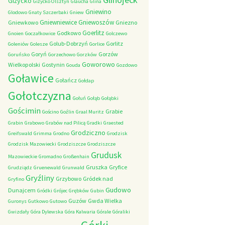
Giżycko
Giżycko Olsztyn
Glaucha
Glina
Gniewino
Glodowo
Gnaty Szczerbaki
Gniew
Gniewniewice
Gniewoszów
Gniewkowo
Gniezno
Goerlitz
Godkowo
Gnoien
Goczałkowice
Golczewo
Golub-Dobrzyń
Gorlitz
Goleniów
Golesze
Gorlice
Goryń
Gorzów
Goruńsko
Gorzechowo
Gorzków
Goworowo
Wielkopolski
Gostynin
Gouda
Gozdowo
Goławice
Gołańcz
Gołdap
Gołotczyzna
Gołuń
Gołąb
Gołąbki
Gościmin
Grabie
Gościno
Goźlin
Graal Muritz
Grabin
Grabowo
Grabów nad Pilicą
Gradki
Graested
Grodziczno
Greifswald
Grimma
Grodno
Grodzisk
Grodzisk Mazowiecki
Grodziszcze
Grodziszcze
Grudusk
Mazowieckie
Gromadno
Großenhain
Gruszka
Gryfice
Grudziądz
Gruenewald
Grunwald
Gryźliny
Grzybowo
Gródek nad
Gryfino
Gudowo
Dunajcem
Gródki
Grójec
Grębków
Gubin
Guzów
Gwda Wielka
Guronys
Gutkowo
Gutowo
Gwizdały
Góra Dylewska
Góra Kalwaria
Górale
Góraliki