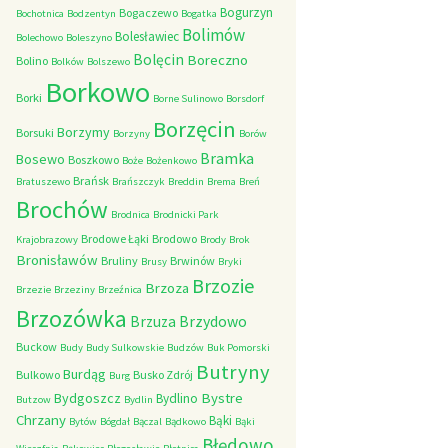
Bogurzyn
Bogaczewo
Bochotnica
Bodzentyn
Bogatka
Bolimów
Bolesławiec
Bolechowo
Boleszyno
Bolęcin
Boreczno
Bolino
Bolków
Bolszewo
Borkowo
Borki
Borne Sulinowo
Borsdorf
Borzęcin
Borzymy
Borsuki
Borzyny
Borów
Bramka
Bosewo
Boszkowo
Boże
Bożenkowo
Brańsk
Bratuszewo
Brańszczyk
Breddin
Brema
Breń
Brochów
Brodnica
Brodnicki Park
Brodowe Łąki
Brodowo
Krajobrazowy
Brody
Brok
Bronisławów
Bruliny
Brwinów
Brusy
Bryki
Brzozie
Brzoza
Brzezie
Brzeziny
Brzeźnica
Brzozówka
Brzydowo
Brzuza
Buckow
Budy
Budy Sulkowskie
Budzów
Buk Pomorski
Butryny
Burdąg
Bulkowo
Busko Zdrój
Burg
Bystre
Bydgoszcz
Bydlino
Butzow
Bydlin
Chrzany
Bąki
Bytów
Bógdał
Bączal
Bądkowo
Bąki
Błędowo