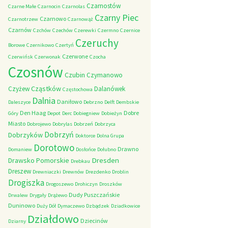
Czarnostów
Czarne Małe
Czarnocin
Czarnolas
Czarny Piec
Czarnowo
Czarnotrzew
Czarnowąż
Czarnów
Czchów
Czechów
Czerewki
Czermno
Czernice
Czeruchy
Borowe
Czernikowo
Czertyń
Czerwone
Czerwińsk
Czerwonak
Czocha
Czosnów
Czubin
Czymanowo
Cząstków
Czyżew
Dalanówek
Częstochowa
Dalnia
Daniłowo
Daleszyce
Debrzno
Delft
Dembskie
Den Haag
Dobre
Góry
Depot
Derc
Dobiegniew
Dobieżyn
Miasto
Dobrojewo
Dobrylas
Dobrzeń
Dobrzyca
Dobrzyń
Dobrzyków
Doktorce
Dolna Grupa
Dorotowo
Drawno
Domaniew
Dosłońce
Dołubno
Dresden
Drawsko Pomorskie
Drebkau
Dreszew
Drewniaczki
Drewnów
Drezdenko
Droblin
Drogiszka
Drogoszewo
Drohiczyn
Droszków
Dudy Puszczańskie
Drwalew
Drygały
Drążewo
Duninowo
Duży Dół
Dymaczewo
Dzbądzek
Dziadkowice
Działdowo
Dziecinów
Dziarny