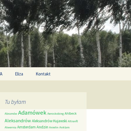
Search
/A
Eliza
Kontakt
for:
Tu byłam
Adamówek
Ahlbeck
Abramów
Aeroskobing
Aleksandrów
Aleksandrów Kujawski
Altranft
Andzin
Amsterdam
Alwernia
Anielin
Anklam