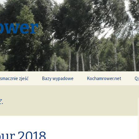
ower
 smacznie zjeść
Bazy wypadowe
Kochamrower.net
Q
.
our 2018