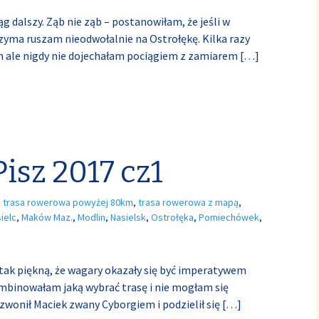
g dalszy. Ząb nie ząb – postanowiłam, że jeśli w
rzyma ruszam nieodwołalnie na Ostrołękę. Kilka razy
m ale nigdy nie dojechałam pociągiem z zamiarem
[…]
Pisz 2017 cz1
,
trasa rowerowa powyżej 80km
,
trasa rowerowa z mapą
,
ielc
,
Maków Maz.
,
Modlin
,
Nasielsk
,
Ostrołęka
,
Pomiechówek
,
tak piękną, że wagary okazały się być imperatywem
mbinowałam jaką wybrać trasę i nie mogłam się
zwonił Maciek zwany Cyborgiem i podzielił się
[…]