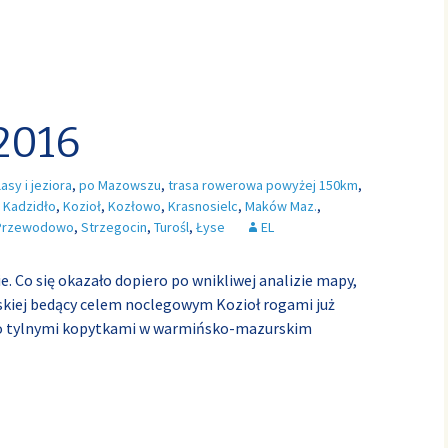
 2016
lasy i jeziora
,
po Mazowszu
,
trasa rowerowa powyżej 150km
,
,
Kadzidło
,
Kozioł
,
Kozłowo
,
Krasnosielc
,
Maków Maz.
,
Przewodowo
,
Strzegocin
,
Turośl
,
Łyse
EL
. Co się okazało dopiero po wnikliwej analizie mapy,
skiej bedący celem noclegowym Kozioł rogami już
wo tylnymi kopytkami w warmińsko-mazurskim