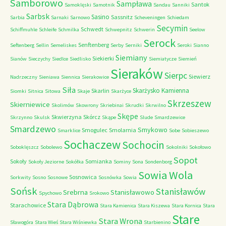
Samborowo
Sampława
Santok
Samoklęski
Samotnik
Sandau
Sanniki
Sarbsk
Sasino
Sassnitz
Sarbia
Sarnaki
Sarnowo
Scheveningen
Schiedam
Secymin
Schwedt
Schiffmuhle
Schleife
Schmilka
Schwepnitz
Schwerin
Seelow
Serock
Senftenberg
Seftenberg
Sellin
Semeliskes
Serby
Serniki
Seroki
Sianno
Siemiany
Siekierki
Sianów
Sieczychy
Siedlce
Siedlisko
Siemiatycze
Siemień
Sieraków
Sierpc
Siewierz
Nadrzeczny
Sieniawa
Siennica
Sierakowice
Siła
Skarżysko Kamienna
Skarlin
Siomki
Sitnica
Sitowa
Skaje
Skarżyce
Skrzeszew
Skierniewice
Skolimów
Skowrony
Skriebinai
Skrudki
Skrwilno
Skępe
Skwierzyna
Skórcz
Skrzynno
Skulsk
Skąpe
Slude
Smardzewice
Smardzewo
Smykowo
Smogulec
Smolarnia
Smarklice
Sobe
Sobieszewo
Sochaczew
Sochocin
Soboklęszcz
Sobolewo
Sokolniki
Sokołowo
Sopot
Sokoły
Somianka
Sokoły Jeziorne
Sokółka
Sominy
Sona
Sondenborg
Sowia Wola
Sosnowica
Sorkwity
Sosno
Sosnowe
Sosnówka
Sowia
Sońsk
Stanisławów
Srebrna
Stanisławowo
Spychowo
Srokowo
Stara Dąbrowa
Starachowice
Stara Kamienica
Stara Kiszewa
Stara Kornica
Stara
Stare
Stara Wrona
Sławogóra
Stara Wieś
Stara Wiśniewka
Starbienino