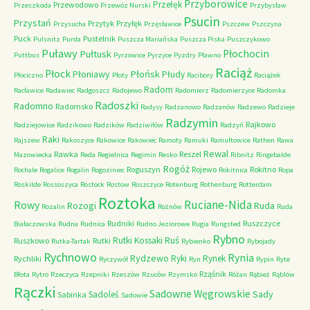
Przyborowice
Przełęk
Przewodowo
Przeszkoda
Przewóz Nurski
Przybysław
Psucin
Przystań
Przytyk
Przyłęk
Przysucha
Przęsławice
Pszczew
Pszczyna
Puck
Pustelnik
Pulsnitz
Purda
Puszcza Mariańska
Puszcza Piska
Puszczykowo
Puławy
Pułtusk
Płochocin
Puttbus
Pyrzowice
Pyrzyce
Pyzdry
Pławno
Raciąż
Płock
Płońsk
Płoniawy
Płudy
Płociczno
Płoty
Racibory
Raciążek
Radom
Racławice
Radawiec
Radgoszcz
Radojewo
Radomierz
Radomierzyce
Radomka
Radoszki
Radomno
Radomsko
Radysy
Radzanowo
Radzanów
Radzewo
Radzieje
Radzymin
Rajkowo
Radziejowice
Radzikowo
Radzików
Radziwiłów
Radzyń
Raki
Rajszew
Rakoszyce
Rakowice
Rakowiec
Ramoty
Ramuki
Ramułtowice
Rathen
Rawa
Rewal
Rawka
Reszel
Mazowiecka
Reda
Regielnica
Regimin
Resko
Ribnitz
Ringebalde
Rogóż
Roguszyn
Rojewo
Rokitno
Rochale
Rogalice
Rogalin
Rogoziniec
Rokitnica
Ropa
Roskilde
Rossoszyca
Rostock
Rostow
Roszczyce
Rotenburg
Rothenburg
Rotterdam
Roztoka
Ruciane-Nida
Rowy
Rozogi
Ruda
Rozalin
Rożnów
Ruda
Rudniki
Ruszczyce
Białaczowska
Rudna
Rudnica
Rudno Jeziorowe
Rugia
Rungsted
Rybno
Ruś
Rutki Kossaki
Ruszkowo
Rutki
Rutka-Tartak
Rybienko
Rybojady
Rychnowo
Rynia
Rydzewo
Ryki
Rynek
Rychliki
Ryczywół
Ryn
Rypin
Ryte
Rząśnik
Błota
Rytro
Rzeczyca
Rzepniki
Rzeszów
Rzuców
Rzymsko
Różan
Rąbież
Rąblów
Rączki
Sadowne Węgrowskie
Sady
Sadoleś
Sabinka
Sadowie