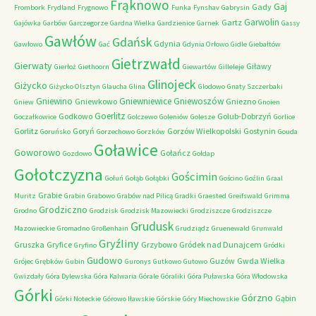
Frąknowo
Gaj
Gady
Frombork
Frydland
Frygnowo
Funka
Fynshav
Gabrysin
Garwolin
Gartz
Gajówka
Garbów
Garczegorze
Gardna Wielka
Gardzienice
Garnek
Gassy
Gawłów
Gdańsk
Gdynia
Gawłowo
Gać
Gdynia Orłowo
Gidle
Giebałtów
Gietrzwałd
Gierwaty
Giławy
Gierłoż
Giethoorn
Giewartów
Gilleleje
Glinojeck
Giżycko
Giżycko Olsztyn
Glaucha
Glina
Glodowo
Gnaty Szczerbaki
Gniewino
Gniewniewice
Gniewoszów
Gniewkowo
Gniezno
Gniew
Gnoien
Goerlitz
Godkowo
Golub-Dobrzyń
Goczałkowice
Golczewo
Goleniów
Golesze
Gorlice
Gorlitz
Goryń
Gorzów Wielkopolski
Gostynin
Goruńsko
Gorzechowo
Gorzków
Gouda
Goławice
Goworowo
Gołańcz
Gozdowo
Gołdap
Gołotczyzna
Gościmin
Gołuń
Gołąb
Gołąbki
Gościno
Goźlin
Graal
Grabie
Muritz
Grabin
Grabowo
Grabów nad Pilicą
Gradki
Graested
Greifswald
Grimma
Grodziczno
Grodno
Grodzisk
Grodzisk Mazowiecki
Grodziszcze
Grodziszcze
Grudusk
Mazowieckie
Gromadno
Großenhain
Grudziądz
Gruenewald
Grunwald
Gryźliny
Gruszka
Gryfice
Grzybowo
Gródek nad Dunajcem
Gryfino
Gródki
Gudowo
Guzów
Gwda Wielka
Grójec
Grębków
Gubin
Guronys
Gutkowo
Gutowo
Gwizdały
Góra Dylewska
Góra Kalwaria
Górale
Góraliki
Góra Puławska
Góra Włodowska
Górki
Górzno
Gąbin
Górki Noteckie
Górowo Iławskie
Górskie
Góry Miechowskie