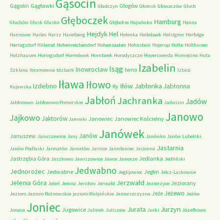
Gąsocin
Gągolin
Gągławki
Głogów
Gładczyn
Głomsk
Głowaczów
Głuch
Głęboczek
Hamburg
Głuchów
Głusk
Głusko
Głębokie
Hajnówka
Hanna
Hejdyk
Hel
Hannover
Harlev
Harsz
Havelberg
Helenka
Hellebaek
Helsignor
Herfolge
Heringsdorf
Hillerod
Hohenreichendorf
Hohensaaten
Hohnstein
Hojerup
Holte
Holthusen
Holzhausen
Horingsdorf
Hormówek
Hornbaek
Horodyszcze
Hoyerswerda
Humięcino
Huta
Izabelin
Isąg
Inowrocław
Iwno
Szklana
Ibramowice
Idzbark
Izbica
Iława
Iłowo
Iłów
Jabłonka
Izdebno
Jabłonna
Iły
Kujawska
Jabłoń
Jachranka
Jadów
Jabłonowo
Jabłonowo Pomorskie
Jadwisin
Janowo
Jajkowo
Jaktorów
Janowiec
Janowiec Kościelny
Jamniki
Janówek
Janów
Januszew
Januszewice
Jany
Janówko
Janów Lubelski
Jastarnia
Janów Podlaski
Jarmatów
Jarnatów
Jarnice
Jarosławiec
Jasionna
Jastrzębia Góra
Jedlanka
Jaszkowo
Jawiszowice
Jawor
Jaworze
Jedliński
Jedwabno
Jednorożec
Jedwabne
Jeglin
Jeglijowiec
Jelcz-Laskowice
Jerzwałd
Jelenia Góra
Jeziorany
Jeleń
Jemna
Jerichov
Jerwałd
Jezierzyce
Jeżewo
Jeże
Jezioro
Jezioro Rożnowskie
jezioro Wulpińskie
Jeziorszczyzna
Jeżów
Joniec
Jurzyn
Jurata
Jugowice
Jonava
Julinek
Juliszew
Jurki
Józefkowo