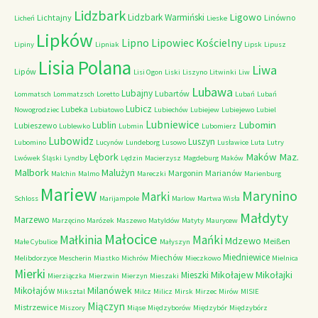
Lidzbark
Ligowo
Lidzbark Warmiński
Lichtajny
Linówno
Licheń
Lieske
Lipków
Lipno
Lipowiec Kościelny
Lipiny
Lipniak
Lipsk
Lipusz
Lisia Polana
Liwa
Lipów
Lisi Ogon
Liski
Liszyno
Litwinki
Liw
Lubawa
Lubajny
Lubartów
Lommatsch
Lommatzsch
Loretto
Lubań
Lubań
Lubicz
Lubeka
Nowogrodziec
Lubiatowo
Lubiechów
Lubiejew
Lubiejewo
Lubiel
Lubniewice
Lubomin
Lublin
Lubieszewo
Lublewko
Lubmin
Lubomierz
Lubowidz
Luszyn
Lubomino
Lucynów
Lundeborg
Lusowo
Lusławice
Luta
Lutry
Maków Maz.
Lębork
Lwówek Śląski
Lyndby
Lędzin
Macierzysz
Magdeburg
Maków
Malbork
Malużyn
Margonin
Marianów
Malchin
Malmo
Mareczki
Marienburg
Mariew
Marynino
Marki
Schloss
Marijampole
Marlow
Martwa Wisła
Małdyty
Marzewo
Marzęcino
Marózek
Maszewo
Matyldów
Matyty
Maurycew
Małocice
Małkinia
Mańki
Mdzewo
Meißen
Małe Cybulice
Małyszyn
Miedniewice
Miechów
Melibdorzyce
Mescherin
Miastko
Michrów
Mieczkowo
Mielnica
Mierki
Mikołajew
Mikołajki
Mieszki
Mierziączka
Mierzwin
Mierzyn
Mieszaki
Milanówek
Mikołajów
Miksztal
Milcz
Milicz
Mirsk
Mirzec
Mirów
MISIE
Miączyn
Mistrzewice
Miszory
Miąse
Międzyborów
Międzybór
Międzybórz