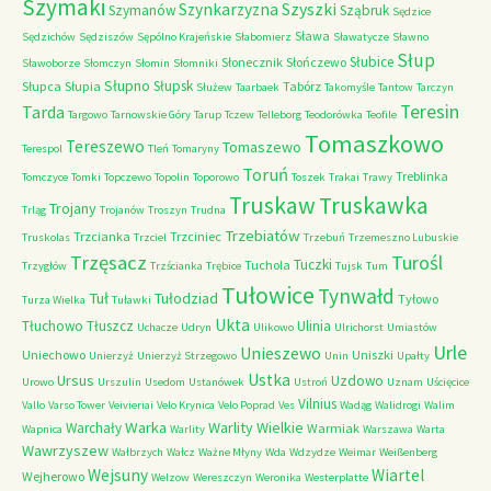
Szymaki
Szyszki
Szynkarzyzna
Szymanów
Sząbruk
Sędzice
Sława
Sędzichów
Sędziszów
Sępólno Krajeńskie
Słabomierz
Sławatycze
Sławno
Słup
Słubice
Słonecznik
Słończewo
Sławoborze
Słomczyn
Słomin
Słomniki
Słupno
Słupsk
Słupca
Słupia
Tabórz
Służew
Taarbaek
Takomyśle
Tantow
Tarczyn
Teresin
Tarda
Targowo
Tarnowskie Góry
Tarup
Tczew
Telleborg
Teodorówka
Teofile
Tomaszkowo
Tereszewo
Tomaszewo
Terespol
Tleń
Tomaryny
Toruń
Treblinka
Tomczyce
Tomki
Topczewo
Topolin
Toporowo
Toszek
Trakai
Trawy
Truskaw
Truskawka
Trojany
Trląg
Trojanów
Troszyn
Trudna
Trzebiatów
Trzcianka
Trzciniec
Truskolas
Trzciel
Trzebuń
Trzemeszno Lubuskie
Trzęsacz
Turośl
Tuczki
Tuchola
Trzygłów
Trzścianka
Trębice
Tujsk
Tum
Tułowice
Tynwałd
Tuł
Tułodziad
Tyłowo
Turza Wielka
Tuławki
Ukta
Tłuchowo
Tłuszcz
Ulinia
Uchacze
Udryn
Ulikowo
Ulrichorst
Umiastów
Urle
Unieszewo
Uniechowo
Uniszki
Unierzyż
Unierzyż Strzegowo
Unin
Upałty
Ustka
Ursus
Uzdowo
Urowo
Urszulin
Usedom
Ustanówek
Ustroń
Uznam
Uścięcice
Vilnius
Vallo
Varso Tower
Veivieriai
Velo Krynica
Velo Poprad
Ves
Wadąg
Walidrogi
Walim
Warka
Warlity Wielkie
Warchały
Warmiak
Wapnica
Warlity
Warszawa
Warta
Wawrzyszew
Wałbrzych
Wałcz
Ważne Młyny
Wda
Wdzydze
Weimar
Weißenberg
Wejsuny
Wiartel
Wejherowo
Welzow
Wereszczyn
Weronika
Westerplatte