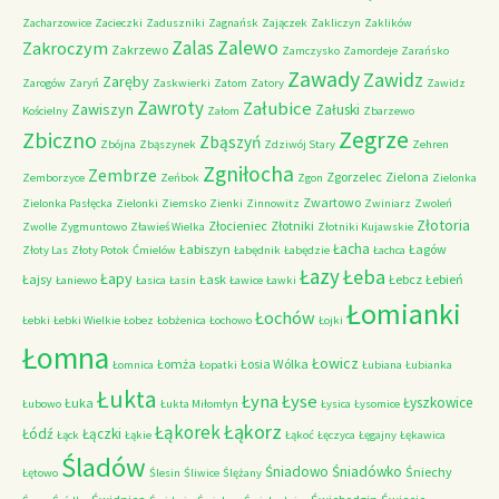
Zacharzowice
Zacieczki
Zaduszniki
Zagnańsk
Zajączek
Zakliczyn
Zaklików
Zalas
Zalewo
Zakroczym
Zakrzewo
Zamczysko
Zamordeje
Zarańsko
Zawady
Zawidz
Zaręby
Zarogów
Zaryń
Zaskwierki
Zatom
Zatory
Zawidz
Zawroty
Załubice
Zawiszyn
Załuski
Kościelny
Załom
Zbarzewo
Zegrze
Zbiczno
Zbąszyń
Zbójna
Zbąszynek
Zdziwój Stary
Zehren
Zgniłocha
Zembrze
Zgorzelec
Zielona
Zemborzyce
Zeńbok
Zgon
Zielonka
Zwartowo
Zielonka Pasłęcka
Zielonki
Ziemsko
Zienki
Zinnowitz
Zwiniarz
Zwoleń
Złotoria
Złocieniec
Złotniki
Zwolle
Zygmuntowo
Zławieś Wielka
Złotniki Kujawskie
Łacha
Łabiszyn
Łagów
Złoty Las
Złoty Potok
Ćmielów
Łabędnik
Łabędzie
Łachca
Łazy
Łeba
Łapy
Łajsy
Łask
Łebcz
Łebień
Łaniewo
Łasica
Łasin
Ławice
Ławki
Łomianki
Łochów
Łebki
Łebki Wielkie
Łobez
Łobżenica
Łochowo
Łojki
Łomna
Łowicz
Łomża
Łosia Wólka
Łomnica
Łopatki
Łubiana
Łubianka
Łukta
Łyna
Łyse
Łyszkowice
Łuka
Łubowo
Łukta Miłomłyn
Łysica
Łysomice
Łąkorz
Łąkorek
Łódź
Łączki
Łąck
Łąkie
Łąkoć
Łęczyca
Łęgajny
Łękawica
Śladów
Śniadowo
Śniadówko
Śniechy
Łętowo
Ślesin
Śliwice
Ślężany