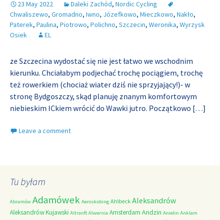
23 May 2022
Daleki Zachód
,
Nordic Cycling
Chwaliszewo
,
Gromadno
,
Iwno
,
Józefkowo
,
Mieczkowo
,
Nakło
,
Paterek
,
Paulina
,
Piotrowo
,
Polichno
,
Szczecin
,
Weronika
,
Wyrzysk
Osiek
EL
ze Szczecina wydostać się nie jest łatwo we wschodnim
kierunku. Chciałabym podjechać trochę pociągiem, trochę
też rowerkiem (chociaż wiater dziś nie sprzyjający!)- w
stronę Bydgoszczy, skąd planuję znanym komfortowym
niebieskim ICkiem wrócić do Wawki jutro. Początkowo
[…]
Leave a comment
Tu byłam
Adamówek
Aleksandrów
Ahlbeck
Abramów
Aeroskobing
Andzin
Aleksandrów Kujawski
Amsterdam
Altranft
Alwernia
Anielin
Anklam