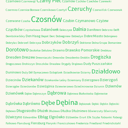
Czarny Piec
Czarnowo
Czarnów
Czarnowąż
Czchów
Czechów
Czerewki
Czeruchy
Czermno
Czernice Borowe
Czernikowo
Czertyń
Czerwińsk
Czerwonak
Czosnów
Czubin
Czymanowo
Czyżew
Czerwone
Czocha
Dalnia
Cząstków
Dalanówek
Daniłowo
Częstochowa
Daleszyce
Debrzno
Delft
Den Haag
Dobre Miasto
Dembskie Góry
Depot
Derc
Dobiegniew
Dobieżyn
Dobrojewo
Dobrzyń
Dobrzyków
Dobrylas
Dobrzeń
Dobrzyca
Doktorce
Dolna Grupa
Domaniew
Dorotowo
Drawsko Pomorskie
Drawno
Dosłońce
Dołubno
Drebkau
Drogiszka
Dresden
Dreszew
Drewniaczki
Drewnów
Drezdenko
Droblin
Dudy Puszczańskie
Drogoszewo
Drohiczyn
Droszków
Drwalew
Drygały
Drążewo
Działdowo
Duninowo
Duży Dół
Dymaczewo
Dzbądzek
Dziadkowice
Dziarny
Dziekanów
Dzierzgoń
Dziecinów
Dzierzgowo
Dziekanów Leśny
Dziemiany
Dziwnów
Dzierżążnia
Dzierzgów
Dzierżoniów
Dziewierzewo
Dziećmirowice
Dziunin
Dąbrowa
Dziwnówek
Dąbie
Dąbroszyn
Dąbrowa Białostocka
Dąbrowice
Dębina
Dębe
Dąbrówno
Dąbrówka
Dębionek
Dębki
Dęblin
Dębniki
Długosiodło
Dłużek
Dłużka
Dłużniewo
Dębowo
Dłużewo
Dźwierzuty
Dźwirzuty
Elbląg
Dźwirzyno
Elgnówko
Edwardów
Elżbietów
Erurt
Ełk Szyba
Fabianki
Faborgi
Flensburg
Falkowo
Flansburg
Florynki
Franciszkowo
Fredericia
Friedland
Friedrichstahl