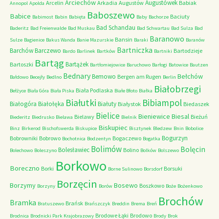
Arciechów
Augustówek
Arcelin
Arkadia
Augustów
Babiak
Annopol
Apolda
Baboszewo
Babice
Baciuty
Babimost
Babin
Babięta
Baby
Bachorze
Bad Schandau
Baderitz
Bad Freienwalde
Bad Muskau
Bad Schwartau
Bad Sulza
Bad
Baranowo
Bansin
Sulze
Bagienice
Bakus Wanda
Banie Mazurskie
Baraki
Baranów
Bartniczka
Barchów
Barczewo
Bartodzieje
Bardo
Barlinek
Bartków
Bartniki
Bartąg
Bartążek
Bartoszki
Bartłomiejowice
Baruchowo
Barłogi
Batowice
Bautzen
Bednary
Bełchów
Bemowo
Bergen am Rugen
Bałdowo
Becejły
Bedlno
Berlin
Białobrzegi
Biała Podlaska
Bełżyce
Biała Góra
Biała Piska
Białe Błoto
Białka
Białutki
Bibiampol
Białogóra
Białołęka
Białuty
Białystok
Biedaszek
Bielice
Bieniewice
Biesal
Bielawy
Bieżuń
Biederitz
Biedrusko
Bielawa
Bielnik
Biskupiec
Binz
Birkerod
Bischofswerda
Biskupice
Bisztynek
Bledzew
Bnin
Bobolice
Bogurzyn
Bobrowniki
Bobrowo
Bogaczewo
Bochotnica
Bodzentyn
Bogatka
Bolimów
Bolęcin
Bolesławiec
Bolino
Bolechowo
Boleszyno
Bolków
Bolszewo
Borkowo
Boreczno
Borki
Borsuki
Borne Sulinowo
Borsdorf
Borzęcin
Borzymy
Bosewo
Boszkowo
Borzyny
Borów
Boże
Bożenkowo
Brochów
Bramka
Brańsk
Bratuszewo
Brańszczyk
Breddin
Brema
Breń
Brodowe Łąki
Brodowo
Brodnica
Brodnicki Park Krajobrazowy
Brody
Brok