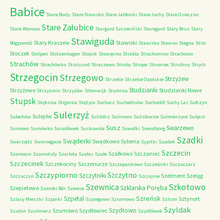
Babice
Stare Budy
Stare Drawsko
Stare Jabłonki
Stare Juchy
Stare Osieczno
Stare Załubice
Stare Worowo
Stargard Szczeciński
Starogard
Stary Brus
Stary
Stawiguda
Stary Kraszew
Stawiski
Bógpomóż
Stawisko
Stawno
Stegna
Stilo
Stoczek
Stolpen
Stolzenhagen
Stopsk
Stowęcino
Strabla
Strachomino
Strachowo
Strachów
Strachówka
Stralsund
Straszewo
Stroby
Strojec
Stromiec
Strubiny
Strych
Strzegocin
Strzegowo
Strzyżew
Strzelce
Strzelce Opolskie
Studzianki
Strzyżewo
Studzianki Nowe
Strzyżmin
Strzyżów
Sttenwijk
Studnica
Stupsk
Stęknica
Stępnica
Stężyca
Suchacz
Suchedniów
Suchodół
Suchy Las
Sufczyn
Sulerzyż
Sulejów
Sulechów
Sulibórz
Sulinowo
Sulisławice
Sulmierzyce
Sulęcin
Susz
Swarzewo
Sumowo
Sumówko
Suradówek
Suskowola
Suwałki
Svendborg
Szadki
Swąderki
Swędkowo
Syberia
Swarzędz
Swornegacie
Sypitki
Szadek
Szczecin
Szałkowo
Szczaniec
Szamocin
Szamotuły
Szarlota
Szałas
Szałe
Szczecinek
Szczekociny
Szczenurze
Szczepankowo
Szcześniki
Szczuczarz
Szczypiorno
Szczytno
Szczytniki
Szelment
Szeląg
Szczuczyn
Szczęsne
Szkotowo
Szewnica
Szklarska Poręba
Szepietowo
Szeroki Bór
Szewce
Szreńsk
Szpetal
Sztynort
Szlasy Mieszki
Szparki
Szpiegowo
Szramowo
Sztum
Szyldak
Szydłowo
Szumowo
Szydłowiec
Szubin
Szulmierz
Szydłówek