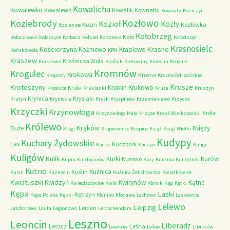
Kowalicha
Kowalewko
Kowalewo
Kowalik
Kownatki
Kownaty
Koziczyn
Kozłowo
Koziebrody
Kozioł
Kozły
Kozin
Kozłówka
Kozienice
Kołobrzeg
Koło
Kołaczkowo
Kołaczyce
Kołbacz
Kołbiel
Kołczewo
Kołodziąż
Krasnosielc
Kościerzyna
Krasne
Koźniewo
Kraplewo
Końskowola
KPN
Kraszew
Kraśnicza Wola
Kraszewo
Kraśnik
Kretowiny
Kroeslin
Krogule
Kromnów
Krogulec
Krokowa
Krosno
Krojanty
Krosno Odrzańskie
Krusze
Krotoszyny
Kruklin
Krukowo
Kruki
Krośnice
Kruklanki
Krusa
Kruszyn
Krynica
Krysiaki
Krutyń
Krynickie
Krysk
Kryspinów
Krzemieniewo
Krzycko
Krzyczki
Krzynowłoga
Króle
Krzynowłoga Mała
Krzyże
Krzyż Wielkopolski
Królewo
Krąków
Księży
Duże
Krągi
Krąpiewnice
Krępice
Książ
Książ Wielki
Kudypy
Kuchary Żydowskie
Las
Kuczbork
Kucice
Kuczyn
Kuligi
Kuligów
Kulik
Kurki
Kurów
Kurowo
Kupin
Kurdwanów
Kury
Kurznia
Kurzętnik
Kutno
Kuźnica
Kuślin
Kusin
Kuznocin
Kuźnica Żelichowska
Kwiatkowice
Kwiatuszki
Kwidzyń
Kwirynów
Kątne
Kwieciszowice
Kwik
Kórnik
Kąp
Kątki
Kępa
Laski
Kętrzyn
Kępa Polska
Kępki
Kłanino
Kłodawa
Lachowo
Laskowice
Lelewo
Leipzig
Leiden
Latchorzew
Lauta
Legionowo
Leidschendam
Leszno
Leoncin
Liberadz
Leszcz
Leśna
Lewków
Leśno
Libiszów