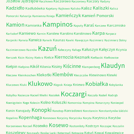
Józefów
Jędrzejów
Kaczorowo
Kaczory
Kaczkowo
Kaczorowy
Kadyny
Kadzidło
Kaliszki
Kalisz
Kadłubówka
Kajetany
Kajkowo
Kalisko
Kalisz
Kamieńczyk
Kamień Pomorski
Pomorski
Kalvarija
Kamienna Knieja
Kampinos
Kamion
Karaś
Kamionka
Karczmisko
Kaputy
Karczew
Karpa
Karniewo
Karolew
Karolino
Karolinowo
Karlsdorf
Karnin
Karpacz
Karwica
Kaunas
Karpniki
Karwia
Karwik
Kawki
Kawęczyn
Kazimierz
Kazimierz Dolny
Kazuń
Kałuszyn
Kałęczyn
Kcynia
Kazimierzowo
Kaznów
Kałeczyny
Kaługa
Kiernozia
Kiezmark
Kielce
Kerszek
Kicin
Kiciny
Kiekrz
Kiełbaski
Kiełkowice
Klaudyn
Kiścinne
Kikół
Kisiny
Kiełpin
Kilonia
Kiełpino
Klampenborg
Klembów
Klekotki
Klewinowo
Klewki
Kleczew
Kleinkoschen
Kleszczów
Klukowo
Kobiałka
Kniewo
Kluczewo
Kluki
Klępsk
Knieja
Kobylanka
Koczargi
Kobyłka
Kociesze
Kocień Wielki
Kociołek
Koczała
Kodeń
Kodrąb
Kolno
Koluszki
Koenigstein
Koge
Kolesin
Komornica
Kompina
Konarzyny
Koniecpol
Konopki
Konin
Konojady
Konradowo
Konotop
Konstancin
Konstantynów Łódzki
Kopenhaga
Korytnica
Korytów
Kopalino
Koronowo
Koryciny
Koryciska
Koryta
Kosewo
Kosewko
Kostrzyn
Korzeniewo
Korzeń
Kostomłoty
Koszajec
Koszalin
Koszelewy
Kotuń
Kowal
Kowalewice
Koszwały
Kosów Lacki
Kotermań
Kotowice