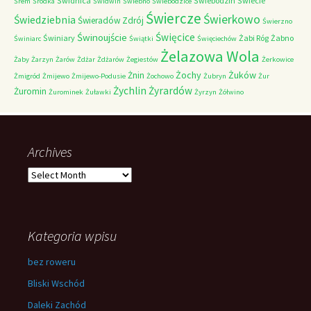
Świdnica
Świebodzin
Świecie
Śrem
Śródka
Świdwin
Świebno
Świebodzice
Świercze
Świerkowo
Świedziebnia
Świeradów Zdrój
Świerzno
Świnoujście
Święcice
Świniary
Żabi Róg
Żabno
Świniarc
Świątki
Święciechów
Żelazowa Wola
Żaby
Żarzyn
Żarów
Żdżar
Żdżarów
Żegiestów
Żerkowice
Żochy
Żuków
Żnin
Żmigród
Żmijewo
Żmijewo-Podusie
Żochowo
Żubryn
Żur
Żychlin
Żyrardów
Żuromin
Żurominek
Żuławki
Żyrzyn
Żółwino
Archives
Archives
Kategoria wpisu
bez roweru
Bliski Wschód
Daleki Zachód