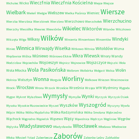
Wieczfnia Kościelna
Wieczfnia
Wicko
Wichulec
Wiejce
Wiejsce
Wiersze
Wielbark
Wieliszew
Wieniec
Wieleń
Wielgie
Wielka Piaśnica
Wierzchucino
Wierzchowo
Wierzba
Wierzbica
Wierzbinek
Wierzbno
Wierzchołek
Wikielec
Wiktorów
Wierzchy
Wiesiółka
Wiewiec
Wiewiórów
Wilanów
Wilczkowo
Wilków
Windyki
Wilkasy
Wilczęta
Wilga
Wincenta
Wincentowo
Wincentów
Winnica
Wirwajdy
Wisełka
Witoldów
Wizna
Winiec
Witkowo
Witnica
Wkra
Wlewsk
Wiśniewo
Wnory Wandy
Więcławice
Wiślica
Wiśniowo Ełckie
Wojcieszyn
Wojszczyce
Wodzisław
Wojciechów
Wojnicz
Wojnowice
Wojszki
Wola
Wola Pasikońska
Wolin
Wola Młocka
Wolbrom
Wolbórka
Wolgast
Wolica
Worliny
Wonna
Wolsztyn
Wolnica
Worgule
Wołkowe
Wriezen
Wrocimowice
Wrocław
Września
Wydminy
Wrocki
Wrona
Wrzask
Wrzeście
Wrząca
WTR
Wygoda
Wymysły
Wynki
Wygon
Wykrot
Wylazłowo
Wymyśle
Wyrzysk
Wyrzysk Osiek
Wyszogród
Wyszków
Wysoka
Wysokie Mazowieckie
Wyszel
Wyszyny
Wywła
Wólka Radzymińska
Wójcin
Wólka
Wólka Majdańska
Wólka Smolana
Wąbrzeźno
Wąsy
Wąchock
Wąsewo
Węgrów
Wągrodno
Wąpielsk
Wąwolnica
Wędrzyn
Węgliniec
Władysławowo
Włocławek
Wężyska
Władysławów
Włodawa
Włodowice
Zaborów
Włoka
Włosień
Ystad
Zaberbecze
Zaborów Leśny
Zabłudów