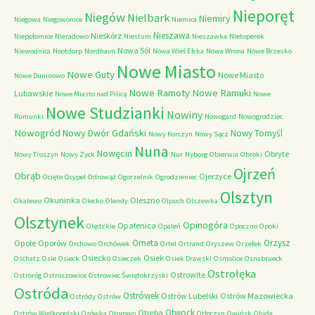
Nieporęt
Niegów
Nielbark
Niemiry
Niegowa
Niegowonice
Niemica
Nieszawa
Nieskórz
Niepołomice
Nieradowo
Niestum
Nieszawka
Nietoperek
Nowa Sól
Niewodnica
Nootdorp
Nordhavn
Nowa Wieś Ełcka
Nowa Wrona
Nowe Brzesko
Nowe Miasto
Nowe Guty
Nowe Miasto
Nowe Duninowo
Nowe Ramoty
Nowe Ramuki
Lubawskie
Nowe Miasto nad Pilicą
Nowe
Nowe Studzianki
Nowiny
Rumunki
Nowogard
Nowogrodziec
Nowogród
Nowy Dwór Gdański
Nowy Tomyśl
Nowy Korczyn
Nowy Sącz
Nuna
Nowęcin
Obryte
Nowy Troszyn
Nowy Zyck
Nur
Nyborg
Obierwia
Obroki
Ojrzeń
Obrąb
Ojerzyce
Ocięte
Ocypel
Odrowąż
Ogorzelnik
Ogrodzieniec
Olsztyn
Okuninka
Oleszno
Okalewo
Olecko
Olendy
Olpuch
Olszewka
Olsztynek
Opinogóra
Opalenica
Olędzkie
Opaleń
Opoczno
Opoki
Orneta
Orzysz
Opole
Oporów
Orchowo
Orchówek
Ortel
Ortrand
Oryszew
Orzełek
Osiecko
Osiek
Oschatz
Osie
Osieck
Osieczek
Osiek Drawski
Osmolice
Osnabrueck
Ostrołęka
Ostrowite
Ostroróg
Ostroszowice
Ostrowiec Świętokrzyski
Ostróda
Ostrówek
Ostrów Lubelski
Ostrów Mazowiecka
Ostródy
Ostrów
Otwock
Otręba
Ostrów Wielkopolski
Osówka
Otorowo
Otłoczyn
Owińsk
Ołuda