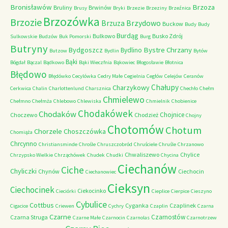
Bronisławów
Brzoza
Bruliny
Brwinów
Brusy
Bryki
Brzezie
Brzeziny
Brzeźnica
Brzozówka
Brzozie
Brzydowo
Brzuza
Buckow
Budy
Budy
Burdąg
Bulkowo
Busko Zdrój
Sulkowskie
Budzów
Buk Pomorski
Burg
Butryny
Bystre Chrzany
Bydgoszcz
Bydlino
Butzow
Bydlin
Bytów
Bąki
Bógdał
Bączal
Bądkowo
Bąki Wieczfnia
Bąkowiec
Błogosławie
Błotnica
Błędowo
Błędówko
Cecylówka
Cedry Małe
Cegielnia
Cegłów
Celejów
Ceranów
Chałupy
Charzykowy
Cerkwica
Chalin
Charlottenlund
Charsznica
Chechło
Chełm
Chmielewo
Chełmno
Chełmża
Chlebowo
Chlewiska
Chmielnik
Chobienice
Chodakówek
Chodaków
Chojnice
Choczewo
Chodzież
Chojny
Chotomów
Chotum
Chorzele
Choszczówka
Chomiąża
Chrcynno
Christiansminde
Chrośle
Chruszczobród
Chruściele
Chruśle
Chrzanowo
Chwaliszewo
Chylice
Chrzypsko Wielkie
Chrząchówek
Chudek
Chudki
Chycina
Ciechanów
Ciche
Chyliczki
Chynów
Ciechocin
Ciechanowiec
Cieksyn
Ciechocinek
Ciekocinko
Cieciórki
Cieplice
Cierpice
Cieszyno
Cybulice
Cottbus
Cyganka
Czaplinek
Cigacice
Criewen
Cychry
Czaplin
Czarna
Czarne
Czarnostów
Czarna Struga
Czarne Małe
Czarnocin
Czarnolas
Czarnotrzew