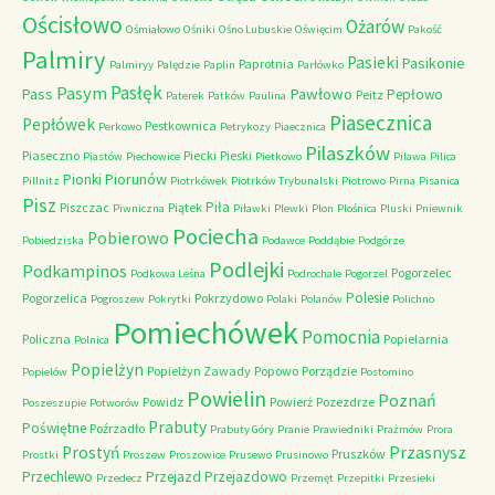
Ościsłowo
Ożarów
Ośmiałowo
Ośniki
Ośno Lubuskie
Oświęcim
Pakość
Palmiry
Pasieki
Pasikonie
Paprotnia
Palmiryy
Palędzie
Paplin
Parłówko
Pasłęk
Pasym
Pawłowo
Pass
Pepłowo
Peitz
Paterek
Patków
Paulina
Piasecznica
Pepłówek
Pestkownica
Perkowo
Petrykozy
Piaecznica
Pilaszków
Piaseczno
Piecki
Pieski
Piastów
Piechowice
Pietkowo
Pilawa
Pilica
Piorunów
Pionki
Pillnitz
Piotrkówek
Piotrków Trybunalski
Piotrowo
Pirna
Pisanica
Pisz
Piła
Piszczac
Piątek
Piwniczna
Piławki
Plewki
Plon
Plośnica
Pluski
Pniewnik
Pociecha
Pobierowo
Pobiedziska
Podawce
Poddąbie
Podgórze
Podlejki
Podkampinos
Pogorzelec
Podkowa Leśna
Podrochale
Pogorzel
Polesie
Pogorzelica
Pokrzydowo
Pogroszew
Pokrytki
Polaki
Polanów
Polichno
Pomiechówek
Pomocnia
Policzna
Popielarnia
Polnica
Popielżyn
Popielżyn Zawady
Popowo
Porządzie
Popielów
Postomino
Powielin
Poznań
Powidz
Powierż
Pozezdrze
Poszeszupie
Potworów
Prabuty
Poświętne
Poźrzadło
Prabuty Góry
Pranie
Prawiedniki
Prażmów
Prora
Przasnysz
Prostyń
Pruszków
Prostki
Proszew
Proszowice
Prusewo
Prusinowo
Przechlewo
Przejazd
Przejazdowo
Przedecz
Przemęt
Przepitki
Przesieki