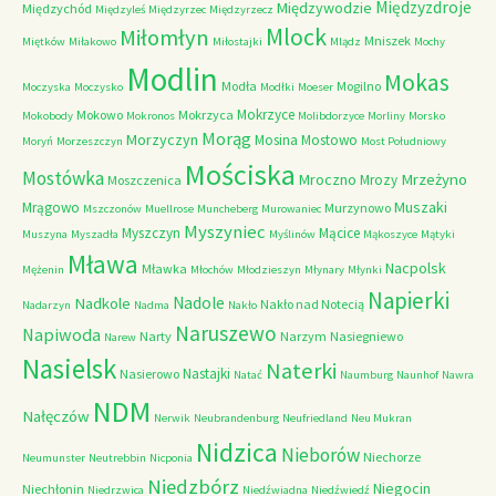
Międzyzdroje
Międzywodzie
Międzychód
Międzyleś
Międzyrzec
Międzyrzecz
Mlock
Miłomłyn
Mniszek
Miętków
Miłakowo
Miłostajki
Mlądz
Mochy
Modlin
Mokas
Modła
Mogilno
Moczyska
Moczysko
Modłki
Moeser
Mokrzyce
Mokowo
Mokrzyca
Mokobody
Mokronos
Molibdorzyce
Morliny
Morsko
Morąg
Morzyczyn
Mosina
Mostowo
Moryń
Morzeszczyn
Most Południowy
Mościska
Mostówka
Mrzeżyno
Mroczno
Mrozy
Moszczenica
Muszaki
Mrągowo
Murzynowo
Mszczonów
Muellrose
Muncheberg
Murowaniec
Myszyniec
Myszczyn
Mącice
Muszyna
Myszadła
Myślinów
Mąkoszyce
Mątyki
Mława
Nacpolsk
Mławka
Mężenin
Młochów
Młodzieszyn
Młynary
Młynki
Napierki
Nadkole
Nadole
Nakło nad Notecią
Nadarzyn
Nadma
Nakło
Naruszewo
Napiwoda
Narty
Narzym
Nasiegniewo
Narew
Nasielsk
Naterki
Nastajki
Nasierowo
Natać
Naumburg
Naunhof
Nawra
NDM
Nałęczów
Nerwik
Neubrandenburg
Neufriedland
Neu Mukran
Nidzica
Nieborów
Niechorze
Neumunster
Neutrebbin
Nicponia
Niedzbórz
Niegocin
Niechłonin
Niedrzwica
Niedźwiadna
Niedźwiedź