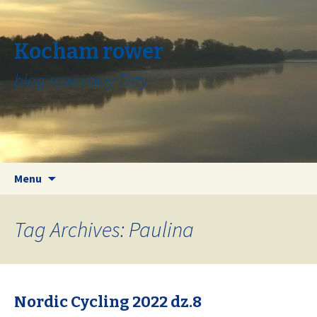
Kocham rower
blog rowerowy Elizy
Skip
Search
Menu
to
for:
content
Tag Archives: Paulina
Nordic Cycling 2022 dz.8