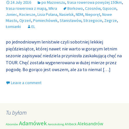
24 July 2016
po Mazowszu
,
trasa rowerowa powyżej 150km
,
trasa rowerowa z mapą
,
Wkra
Borkowo
,
Czosnów
,
Gąsocin
,
Joniec
,
Kociesze
,
Lisia Polana
,
Nasielsk
,
NDM
,
Nieporęt
,
Nowe
Miasto
,
Ojrzeń
,
Pomiechówek
,
Stanisławów
,
Strzegocin
,
Zegrze
,
Łomianki
EL
po jednodniowym lenistwie czyli sobotniej lekkiej
pięćdziesiątce, której nawet nie warto w gorącym letnim
sezonie zapisywać niedziela przyniosła zaskakującą chęć na
TOUR. Chęć została wygenerowana w dużej mierze przez
pogodę. Bo gorąco jest owszem, ale za to niemal
[…]
Leave a comment
Tu byłam
Adamówek
Aleksandrów
Ahlbeck
Abramów
Aeroskobing