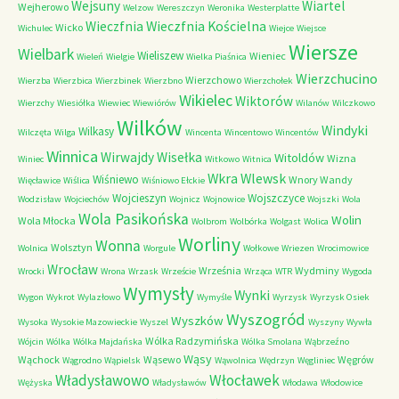
Wejsuny
Wiartel
Wejherowo
Welzow
Wereszczyn
Weronika
Westerplatte
Wieczfnia Kościelna
Wieczfnia
Wicko
Wichulec
Wiejce
Wiejsce
Wiersze
Wielbark
Wieliszew
Wieniec
Wieleń
Wielgie
Wielka Piaśnica
Wierzchucino
Wierzchowo
Wierzba
Wierzbica
Wierzbinek
Wierzbno
Wierzchołek
Wikielec
Wiktorów
Wierzchy
Wiesiółka
Wiewiec
Wiewiórów
Wilanów
Wilczkowo
Wilków
Windyki
Wilkasy
Wilczęta
Wilga
Wincenta
Wincentowo
Wincentów
Winnica
Wirwajdy
Wisełka
Witoldów
Wizna
Winiec
Witkowo
Witnica
Wkra
Wlewsk
Wiśniewo
Wnory Wandy
Więcławice
Wiślica
Wiśniowo Ełckie
Wojcieszyn
Wojszczyce
Wodzisław
Wojciechów
Wojnicz
Wojnowice
Wojszki
Wola
Wola Pasikońska
Wolin
Wola Młocka
Wolbrom
Wolbórka
Wolgast
Wolica
Worliny
Wonna
Wolsztyn
Wolnica
Worgule
Wołkowe
Wriezen
Wrocimowice
Wrocław
Września
Wydminy
Wrocki
Wrona
Wrzask
Wrzeście
Wrząca
WTR
Wygoda
Wymysły
Wynki
Wygon
Wykrot
Wylazłowo
Wymyśle
Wyrzysk
Wyrzysk Osiek
Wyszogród
Wyszków
Wysoka
Wysokie Mazowieckie
Wyszel
Wyszyny
Wywła
Wólka Radzymińska
Wójcin
Wólka
Wólka Majdańska
Wólka Smolana
Wąbrzeźno
Wąsy
Wąchock
Wąsewo
Węgrów
Wągrodno
Wąpielsk
Wąwolnica
Wędrzyn
Węgliniec
Władysławowo
Włocławek
Wężyska
Władysławów
Włodawa
Włodowice