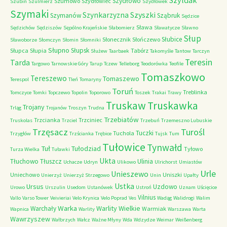
Szyldak
Szydłowo
Szumowo
Szydłowiec
Szubin
Szulmierz
Szydłówek
Szymaki
Szyszki
Szynkarzyzna
Szymanów
Sząbruk
Sędzice
Sława
Sędzichów
Sędziszów
Sępólno Krajeńskie
Słabomierz
Sławatycze
Sławno
Słup
Słubice
Słonecznik
Słończewo
Sławoborze
Słomczyn
Słomin
Słomniki
Słupno
Słupsk
Słupca
Słupia
Tabórz
Służew
Taarbaek
Takomyśle
Tantow
Tarczyn
Teresin
Tarda
Targowo
Tarnowskie Góry
Tarup
Tczew
Telleborg
Teodorówka
Teofile
Tomaszkowo
Tereszewo
Tomaszewo
Terespol
Tleń
Tomaryny
Toruń
Treblinka
Tomczyce
Tomki
Topczewo
Topolin
Toporowo
Toszek
Trakai
Trawy
Truskaw
Truskawka
Trojany
Trląg
Trojanów
Troszyn
Trudna
Trzebiatów
Trzcianka
Trzciniec
Truskolas
Trzciel
Trzebuń
Trzemeszno Lubuskie
Trzęsacz
Turośl
Tuczki
Tuchola
Trzygłów
Trzścianka
Trębice
Tujsk
Tum
Tułowice
Tynwałd
Tuł
Tułodziad
Tyłowo
Turza Wielka
Tuławki
Ukta
Tłuchowo
Tłuszcz
Ulinia
Uchacze
Udryn
Ulikowo
Ulrichorst
Umiastów
Urle
Unieszewo
Uniechowo
Uniszki
Unierzyż
Unierzyż Strzegowo
Unin
Upałty
Ustka
Ursus
Uzdowo
Urowo
Urszulin
Usedom
Ustanówek
Ustroń
Uznam
Uścięcice
Vilnius
Vallo
Varso Tower
Veivieriai
Velo Krynica
Velo Poprad
Ves
Wadąg
Walidrogi
Walim
Warka
Warlity Wielkie
Warchały
Warmiak
Wapnica
Warlity
Warszawa
Warta
Wawrzyszew
Wałbrzych
Wałcz
Ważne Młyny
Wda
Wdzydze
Weimar
Weißenberg