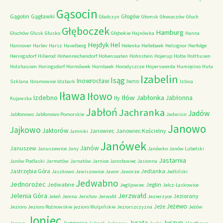
Gąsocin
Gągolin
Gągławki
Głogów
Gładczyn
Głomsk
Głowaczów
Głuch
Głęboczek
Hamburg
Głuchów
Głusk
Głusko
Głębokie
Hajnówka
Hanna
Hejdyk
Hel
Hannover
Harlev
Harsz
Havelberg
Helenka
Hellebaek
Helsignor
Herfolge
Heringsdorf
Hillerod
Hohenreichendorf
Hohensaaten
Hohnstein
Hojerup
Holte
Holthusen
Holzhausen
Horingsdorf
Hormówek
Hornbaek
Horodyszcze
Hoyerswerda
Humięcino
Huta
Izabelin
Isąg
Inowrocław
Iwno
Szklana
Ibramowice
Idzbark
Izbica
Iława
Iłowo
Iłów
Jabłonka
Izdebno
Jabłonna
Iły
Kujawska
Jabłoń
Jachranka
Jadów
Jabłonowo
Jabłonowo Pomorskie
Jadwisin
Janowo
Jajkowo
Jaktorów
Janowiec
Janowiec Kościelny
Jamniki
Janówek
Janów
Januszew
Januszewice
Jany
Janówko
Janów Lubelski
Jastarnia
Janów Podlaski
Jarmatów
Jarnatów
Jarnice
Jarosławiec
Jasionna
Jastrzębia Góra
Jedlanka
Jaszkowo
Jawiszowice
Jawor
Jaworze
Jedliński
Jedwabno
Jednorożec
Jedwabne
Jeglin
Jeglijowiec
Jelcz-Laskowice
Jerzwałd
Jelenia Góra
Jeziorany
Jeleń
Jemna
Jerichov
Jerwałd
Jezierzyce
Jeżewo
Jeże
Jezioro
Jezioro Rożnowskie
jezioro Wulpińskie
Jeziorszczyzna
Jeżów
Joniec
Jurzyn
Jurata
Jugowice