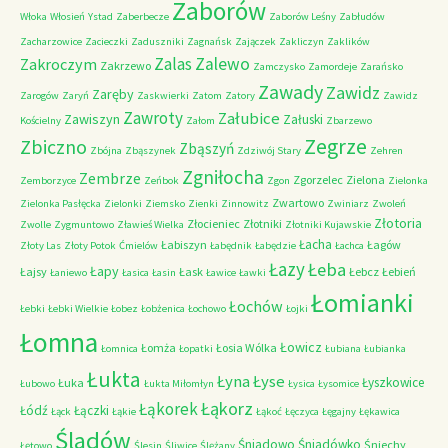
Zaborów
Włoka
Włosień
Ystad
Zaberbecze
Zaborów Leśny
Zabłudów
Zacharzowice
Zacieczki
Zaduszniki
Zagnańsk
Zajączek
Zakliczyn
Zaklików
Zalas
Zalewo
Zakroczym
Zakrzewo
Zamczysko
Zamordeje
Zarańsko
Zawady
Zawidz
Zaręby
Zarogów
Zaryń
Zaskwierki
Zatom
Zatory
Zawidz
Zawroty
Załubice
Zawiszyn
Załuski
Kościelny
Załom
Zbarzewo
Zegrze
Zbiczno
Zbąszyń
Zbójna
Zbąszynek
Zdziwój Stary
Zehren
Zgniłocha
Zembrze
Zgorzelec
Zielona
Zemborzyce
Zeńbok
Zgon
Zielonka
Zwartowo
Zielonka Pasłęcka
Zielonki
Ziemsko
Zienki
Zinnowitz
Zwiniarz
Zwoleń
Złotoria
Złocieniec
Złotniki
Zwolle
Zygmuntowo
Zławieś Wielka
Złotniki Kujawskie
Łacha
Łabiszyn
Łagów
Złoty Las
Złoty Potok
Ćmielów
Łabędnik
Łabędzie
Łachca
Łazy
Łeba
Łapy
Łajsy
Łask
Łebcz
Łebień
Łaniewo
Łasica
Łasin
Ławice
Ławki
Łomianki
Łochów
Łebki
Łebki Wielkie
Łobez
Łobżenica
Łochowo
Łojki
Łomna
Łowicz
Łomża
Łosia Wólka
Łomnica
Łopatki
Łubiana
Łubianka
Łukta
Łyna
Łyse
Łyszkowice
Łuka
Łubowo
Łukta Miłomłyn
Łysica
Łysomice
Łąkorz
Łąkorek
Łódź
Łączki
Łąck
Łąkie
Łąkoć
Łęczyca
Łęgajny
Łękawica
Śladów
Śniadowo
Śniadówko
Śniechy
Łętowo
Ślesin
Śliwice
Ślężany