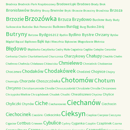
Brodowe Łąki
Brodowo
Brodnica
Brodnicki Park Krajobrazowy
Brody
Brok
Bronisławów
Brzoza
Bruliny
Brwinów
Brusy
Bryki
Brzezie
Brzeziny
Brzeźnica
Brzozówka
Brzozie
Brzydowo
Brzuza
Buckow
Budy
Budy
Burdąg
Bulkowo
Busko Zdrój
Sulkowskie
Budzów
Buk Pomorski
Burg
Butryny
Bystre Chrzany
Bydgoszcz
Bydlino
Butzow
Bydlin
Bytów
Bąki
Bógdał
Bączal
Bądkowo
Bąki Wieczfnia
Bąkowiec
Błogosławie
Błotnica
Błędowo
Błędówko
Cecylówka
Cedry Małe
Cegielnia
Cegłów
Celejów
Ceranów
Chałupy
Charzykowy
Cerkwica
Chalin
Charlottenlund
Charsznica
Chechło
Chełm
Chmielewo
Chełmno
Chełmża
Chlebowo
Chlewiska
Chmielnik
Chobienice
Chodakówek
Chodaków
Chojnice
Choczewo
Chodzież
Chojny
Chotomów
Chotum
Chorzele
Choszczówka
Chomiąża
Chrcynno
Christiansminde
Chrośle
Chruszczobród
Chruściele
Chruśle
Chrzanowo
Chwaliszewo
Chylice
Chrzypsko Wielkie
Chrząchówek
Chudek
Chudki
Chycina
Ciechanów
Ciche
Chyliczki
Chynów
Ciechocin
Ciechanowiec
Cieksyn
Ciechocinek
Ciekocinko
Cieciórki
Cieplice
Cierpice
Cieszyno
Cybulice
Cottbus
Cyganka
Czaplinek
Cigacice
Criewen
Cychry
Czaplin
Czarna
Czarne
Czarnostów
Czarna Struga