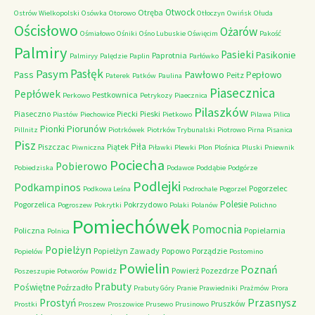
Otwock
Otręba
Ostrów Wielkopolski
Osówka
Otorowo
Otłoczyn
Owińsk
Ołuda
Ościsłowo
Ożarów
Ośmiałowo
Ośniki
Ośno Lubuskie
Oświęcim
Pakość
Palmiry
Pasieki
Pasikonie
Paprotnia
Palmiryy
Palędzie
Paplin
Parłówko
Pasłęk
Pasym
Pawłowo
Pass
Pepłowo
Peitz
Paterek
Patków
Paulina
Piasecznica
Pepłówek
Pestkownica
Perkowo
Petrykozy
Piaecznica
Pilaszków
Piaseczno
Piecki
Pieski
Piastów
Piechowice
Pietkowo
Pilawa
Pilica
Piorunów
Pionki
Pillnitz
Piotrkówek
Piotrków Trybunalski
Piotrowo
Pirna
Pisanica
Pisz
Piła
Piszczac
Piątek
Piwniczna
Piławki
Plewki
Plon
Plośnica
Pluski
Pniewnik
Pociecha
Pobierowo
Pobiedziska
Podawce
Poddąbie
Podgórze
Podlejki
Podkampinos
Pogorzelec
Podkowa Leśna
Podrochale
Pogorzel
Polesie
Pogorzelica
Pokrzydowo
Pogroszew
Pokrytki
Polaki
Polanów
Polichno
Pomiechówek
Pomocnia
Policzna
Popielarnia
Polnica
Popielżyn
Popielżyn Zawady
Popowo
Porządzie
Popielów
Postomino
Powielin
Poznań
Powidz
Powierż
Pozezdrze
Poszeszupie
Potworów
Prabuty
Poświętne
Poźrzadło
Prabuty Góry
Pranie
Prawiedniki
Prażmów
Prora
Przasnysz
Prostyń
Pruszków
Prostki
Proszew
Proszowice
Prusewo
Prusinowo