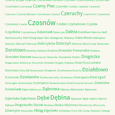
Czarne Małe
Czarnocin
Czarnolas
Czarnotrzew
Czarny Piec
Czarnowo
Czarnów
Czarnowąż
Czchów
Czechów
Czerewki
Czeruchy
Czermno
Czernice Borowe
Czernikowo
Czertyń
Czerwińsk
Czerwonak
Czosnów
Czubin
Czymanowo
Czyżew
Czerwone
Czocha
Dalnia
Cząstków
Dalanówek
Daniłowo
Częstochowa
Daleszyce
Debrzno
Delft
Den Haag
Dobre Miasto
Dembskie Góry
Depot
Derc
Dobiegniew
Dobieżyn
Dobrojewo
Dobrzyń
Dobrzyków
Dobrylas
Dobrzeń
Dobrzyca
Doktorce
Dolna Grupa
Domaniew
Dorotowo
Drawsko Pomorskie
Drawno
Dosłońce
Dołubno
Drebkau
Drogiszka
Dresden
Dreszew
Drewniaczki
Drewnów
Drezdenko
Droblin
Dudy Puszczańskie
Drogoszewo
Drohiczyn
Droszków
Drwalew
Drygały
Drążewo
Działdowo
Duninowo
Duży Dół
Dymaczewo
Dzbądzek
Dziadkowice
Dziarny
Dziekanów
Dzierzgoń
Dziecinów
Dzierzgowo
Dziekanów Leśny
Dziemiany
Dziwnów
Dzierżążnia
Dzierzgów
Dzierżoniów
Dziewierzewo
Dziećmirowice
Dziunin
Dąbrowa
Dziwnówek
Dąbie
Dąbroszyn
Dąbrowa Białostocka
Dąbrowice
Dębina
Dębe
Dąbrówno
Dąbrówka
Dębionek
Dębki
Dęblin
Dębniki
Długosiodło
Dłużek
Dłużka
Dłużniewo
Dębowo
Dłużewo
Dźwierzuty
Dźwirzuty
Elbląg
Dźwirzyno
Elgnówko
Edwardów
Elżbietów
Erurt
Ełk Szyba
Fabianki
Faborgi