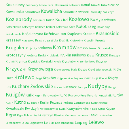
Koszelewy
Kotuń
Kowal
Kowalewice
Koszwały
Kosów Lacki
Kotermań
Kotowice
Kowalicha
Kowalewko
Kowalewo
Kowalik
Kownatki
Kownaty
Koziczyn
Kozłowo
Koziebrody
Kozioł
Kozły
Kozin
Kozłówka
Kozienice
Kołobrzeg
Koło
Kołaczkowo
Kołaczyce
Kołbacz
Kołbiel
Kołczewo
Kołodziąż
Krasnosielc
Kościerzyna
Krasne
Koźniewo
Kraplewo
Końskowola
KPN
Kraszew
Kraśnicza Wola
Kraszewo
Kraśnik
Kretowiny
Kroeslin
Krogule
Kromnów
Krogulec
Krokowa
Krosno
Krojanty
Krosno Odrzańskie
Krusze
Krotoszyny
Kruklin
Krukowo
Kruki
Krośnice
Kruklanki
Krusa
Kruszyn
Krynica
Krysiaki
Krutyń
Krynickie
Krysk
Kryspinów
Krzemieniewo
Krzycko
Krzyczki
Krzynowłoga
Króle
Krzynowłoga Mała
Krzyże
Krzyż Wielkopolski
Królewo
Krąków
Księży
Duże
Krągi
Krąpiewnice
Krępice
Książ
Książ Wielki
Kudypy
Kuchary Żydowskie
Las
Kuczbork
Kucice
Kuczyn
Kuligi
Kuligów
Kulik
Kurki
Kurów
Kurowo
Kupin
Kurdwanów
Kury
Kurznia
Kurzętnik
Kutno
Kuźnica
Kuślin
Kusin
Kuznocin
Kuźnica Żelichowska
Kwiatkowice
Kwiatuszki
Kwidzyń
Kwirynów
Kątne
Kwieciszowice
Kwik
Kórnik
Kąp
Kątki
Kępa
Laski
Kętrzyn
Kępa Polska
Kępki
Kłanino
Kłodawa
Lachowo
Laskowice
Lelewo
Leipzig
Leiden
Latchorzew
Lauta
Legionowo
Leidschendam