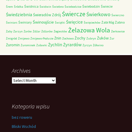
Świdnica
Świebodzin
Świecie
Śrem
Śródka
Świdwin
Świebno
Świebodzice
Świercze
Świerkowo
Świedziebnia
Świeradów Zdrój
Świerzno
Świnoujście
Święcice
Świniary
Żabi Róg
Żabno
Świniarc
Świątki
Święciechów
Żelazowa Wola
Żaby
Żarzyn
Żarów
Żdżar
Żdżarów
Żegiestów
Żerkowice
Żochy
Żuków
Żnin
Żmigród
Żmijewo
Żmijewo-Podusie
Żochowo
Żubryn
Żur
Żychlin
Żyrardów
Żuromin
Żurominek
Żuławki
Żyrzyn
Żółwino
Archives
Archives
Kategoria wpisu
bez roweru
Bliski Wschód