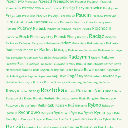
Przechlewo
Przejazd
Przejazdowo
Przedecz
Przemęt
Przepitki
Przesieki
Przyborowice
Przełęk
Przewodowo
Przeszkoda
Przewóz Nurski
Przybysław
Psucin
Przystań
Przytyk
Przyłęk
Przysucha
Przęsławice
Pszczew
Pszczyna
Puck
Pustelnik
Pulsnitz
Purda
Puszcza Mariańska
Puszcza Piska
Puszczykowo
Puławy
Pułtusk
Płochocin
Puttbus
Pyrzowice
Pyrzyce
Pyzdry
Pławno
Raciąż
Płock
Płońsk
Płoniawy
Płudy
Płociczno
Płoty
Racibory
Raciążek
Radom
Racławice
Radawiec
Radgoszcz
Radojewo
Radomierz
Radomierzyce
Radomka
Radoszki
Radomno
Radomsko
Radysy
Radzanowo
Radzanów
Radzewo
Radzieje
Radzymin
Rajkowo
Radziejowice
Radzikowo
Radzików
Radziwiłów
Radzyń
Raki
Rajszew
Rakoszyce
Rakowice
Rakowiec
Ramoty
Ramuki
Ramułtowice
Rathen
Rawa
Rewal
Rawka
Reszel
Mazowiecka
Reda
Regielnica
Regimin
Resko
Ribnitz
Ringebalde
Rogóż
Roguszyn
Rojewo
Rokitno
Rochale
Rogalice
Rogalin
Rogoziniec
Rokitnica
Ropa
Roskilde
Rossoszyca
Rostock
Rostow
Roszczyce
Rotenburg
Rothenburg
Rotterdam
Roztoka
Ruciane-Nida
Rowy
Rozogi
Ruda
Rozalin
Rożnów
Ruda
Rudniki
Ruszczyce
Białaczowska
Rudna
Rudnica
Rudno Jeziorowe
Rugia
Rungsted
Rybno
Ruś
Rutki Kossaki
Ruszkowo
Rutki
Rutka-Tartak
Rybienko
Rybojady
Rychnowo
Rynia
Rydzewo
Ryki
Rynek
Rychliki
Ryczywół
Ryn
Rypin
Ryte
Rząśnik
Błota
Rytro
Rzeczyca
Rzepniki
Rzeszów
Rzuców
Rzymsko
Różan
Rąbież
Rąblów
Rączki
Sadowne Węgrowskie
Sady
Sadoleś
Sabinka
Sadowie