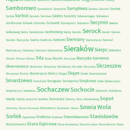
Samborowo
Sampława
Santok
Samoklęski
Samotnik
Sandau
Sanniki
Sarbsk
Sasino
Sassnitz
Sarbia
Sarnaki
Sarnowo
Scheveningen
Schiedam
Secymin
Schwedt
Schiffmuhle
Schleife
Schmilka
Schwepnitz
Schwerin
Seelow
Serock
Senftenberg
Seftenberg
Sellin
Semeliskes
Serby
Serniki
Seroki
Sianno
Siemiany
Siekierki
Sianów
Sieczychy
Siedlce
Siedlisko
Siemiatycze
Siemień
Sieraków
Sierpc
Siewierz
Nadrzeczny
Sieniawa
Siennica
Sierakowice
Siła
Skarżysko Kamienna
Skarlin
Siomki
Sitnica
Sitowa
Skaje
Skarżyce
Skrzeszew
Skierniewice
Skolimów
Skowrony
Skriebinai
Skrudki
Skrwilno
Skępe
Skwierzyna
Skórcz
Skrzynno
Skulsk
Skąpe
Slude
Smardzewice
Smardzewo
Smykowo
Smogulec
Smolarnia
Smarklice
Sobe
Sobieszewo
Sochaczew
Sochocin
Soboklęszcz
Sobolewo
Sokolniki
Sokołowo
Sopot
Sokoły
Somianka
Sokoły Jeziorne
Sokółka
Sominy
Sona
Sondenborg
Sowia Wola
Sosnowica
Sorkwity
Sosno
Sosnowe
Sosnówka
Sowia
Sońsk
Stanisławów
Srebrna
Stanisławowo
Spychowo
Srokowo
Stara Dąbrowa
Starachowice
Stara Kamienica
Stara Kiszewa
Stara Kornica
Stara