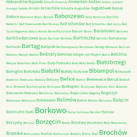
Andzin
Aleksandrów Kujawski
Amsterdam
Altranft
Alwernia
Anielin
Anklam
Arciechów
Augustówek
Arcelin
Arkadia
Augustów
Babiak
Annopol
Apolda
Baboszewo
Babice
Baciuty
Babimost
Babin
Babięta
Baby
Bachorze
Bad Schandau
Baderitz
Bad Freienwalde
Bad Muskau
Bad Schwartau
Bad Sulza
Bad
Baranowo
Bansin
Sulze
Bagienice
Bakus Wanda
Banie Mazurskie
Baraki
Baranów
Bartniczka
Barchów
Barczewo
Bartodzieje
Bardo
Barlinek
Bartków
Bartniki
Bartąg
Bartążek
Bartoszki
Bartłomiejowice
Baruchowo
Barłogi
Batowice
Bautzen
Bednary
Bełchów
Bemowo
Bergen am Rugen
Bałdowo
Becejły
Bedlno
Berlin
Białobrzegi
Biała Podlaska
Bełżyce
Biała Góra
Biała Piska
Białe Błoto
Białka
Białutki
Bibiampol
Białogóra
Białołęka
Białuty
Białystok
Biedaszek
Bielice
Bieniewice
Biesal
Bielawy
Bieżuń
Biederitz
Biedrusko
Bielawa
Bielnik
Biskupiec
Binz
Birkerod
Bischofswerda
Biskupice
Bisztynek
Bledzew
Bnin
Bobolice
Bogurzyn
Bobrowniki
Bobrowo
Bogaczewo
Bochotnica
Bodzentyn
Bogatka
Bolimów
Bolęcin
Bolesławiec
Bolino
Bolechowo
Boleszyno
Bolków
Bolszewo
Borkowo
Boreczno
Borki
Borsuki
Borne Sulinowo
Borsdorf
Borzęcin
Borzymy
Bosewo
Boszkowo
Borzyny
Borów
Boże
Bożenkowo
Brochów
Bramka
Brańsk
Bratuszewo
Brańszczyk
Breddin
Brema
Breń