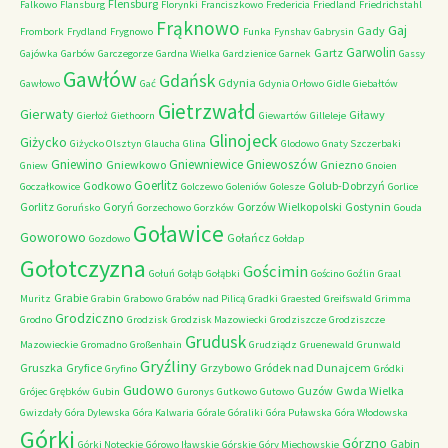
Flensburg
Falkowo
Flansburg
Florynki
Franciszkowo
Fredericia
Friedland
Friedrichstahl
Frąknowo
Gaj
Gady
Frombork
Frydland
Frygnowo
Funka
Fynshav
Gabrysin
Garwolin
Gartz
Gajówka
Garbów
Garczegorze
Gardna Wielka
Gardzienice
Garnek
Gassy
Gawłów
Gdańsk
Gdynia
Gawłowo
Gać
Gdynia Orłowo
Gidle
Giebałtów
Gietrzwałd
Gierwaty
Giławy
Gierłoż
Giethoorn
Giewartów
Gilleleje
Glinojeck
Giżycko
Giżycko Olsztyn
Glaucha
Glina
Glodowo
Gnaty Szczerbaki
Gniewino
Gniewniewice
Gniewoszów
Gniewkowo
Gniezno
Gniew
Gnoien
Goerlitz
Godkowo
Golub-Dobrzyń
Goczałkowice
Golczewo
Goleniów
Golesze
Gorlice
Gorlitz
Goryń
Gorzów Wielkopolski
Gostynin
Goruńsko
Gorzechowo
Gorzków
Gouda
Goławice
Goworowo
Gołańcz
Gozdowo
Gołdap
Gołotczyzna
Gościmin
Gołuń
Gołąb
Gołąbki
Gościno
Goźlin
Graal
Grabie
Muritz
Grabin
Grabowo
Grabów nad Pilicą
Gradki
Graested
Greifswald
Grimma
Grodziczno
Grodno
Grodzisk
Grodzisk Mazowiecki
Grodziszcze
Grodziszcze
Grudusk
Mazowieckie
Gromadno
Großenhain
Grudziądz
Gruenewald
Grunwald
Gryźliny
Gruszka
Gryfice
Grzybowo
Gródek nad Dunajcem
Gryfino
Gródki
Gudowo
Guzów
Gwda Wielka
Grójec
Grębków
Gubin
Guronys
Gutkowo
Gutowo
Gwizdały
Góra Dylewska
Góra Kalwaria
Górale
Góraliki
Góra Puławska
Góra Włodowska
Górki
Górzno
Gąbin
Górki Noteckie
Górowo Iławskie
Górskie
Góry Miechowskie