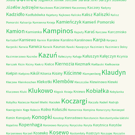
Jonava
Julinek
Juliszew
Jurki
Józefkowo
Józefów
Jędrzejów
Kaczorowo
Kaczory
Kaczkowo
Kaczorowy
Kadyny
Kadzidło
Kaliszki
Kalisz
Kadłubówka
Kajetany
Kajkowo
Kalisko
Kalisz
Kamieńczyk
Kamień Pomorski
Pomorski
Kalvarija
Kamienna Knieja
Kampinos
Kamion
Karaś
Kamionka
Karczmisko
Kaputy
Karczew
Karpa
Karniewo
Karolew
Karolino
Karolinowo
Karlsdorf
Karnin
Karpacz
Karwica
Kaunas
Karpniki
Karwia
Karwik
Kawki
Kawęczyn
Kazimierz
Kazimierz Dolny
Kazuń
Kałuszyn
Kałęczyn
Kcynia
Kazimierzowo
Kaznów
Kałeczyny
Kaługa
Kiernozia
Kiezmark
Kielce
Kerszek
Kicin
Kiciny
Kiekrz
Kiełbaski
Kiełkowice
Klaudyn
Kiścinne
Kikół
Kisiny
Kiełpin
Kilonia
Kiełpino
Klampenborg
Klembów
Klekotki
Klewinowo
Klewki
Kleczew
Kleinkoschen
Kleszczów
Klukowo
Kobiałka
Kniewo
Kluczewo
Kluki
Klępsk
Knieja
Kobylanka
Koczargi
Kobyłka
Kociesze
Kocień Wielki
Kociołek
Koczała
Kodeń
Kodrąb
Kolno
Koluszki
Koenigstein
Koge
Kolesin
Komornica
Kompina
Konarzyny
Koniecpol
Konopki
Konin
Konojady
Konradowo
Konotop
Konstancin
Konstantynów Łódzki
Kopenhaga
Korytnica
Korytów
Kopalino
Koronowo
Koryciny
Koryciska
Koryta
Kosewo
Kosewko
Kostrzyn
Korzeniewo
Korzeń
Kostomłoty
Koszajec
Koszalin