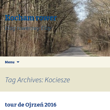
Kocham rower
blog rowerowy Elizy
Skip
Search
Menu
to
for:
content
Tag Archives: Kociesze
tour de Ojrzeń 2016