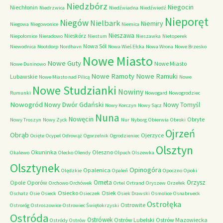
Niedzbórz
Niegocin
Niechłonin
Niedrzwica
Niedźwiadna
Niedźwiedź
Nieporęt
Niegów
Nielbark
Niemiry
Niegowa
Niegowonice
Niemica
Nieszawa
Nieskórz
Niepołomice
Nieradowo
Niestum
Nieszawka
Nietoperek
Nowa Sól
Niewodnica
Nootdorp
Nordhavn
Nowa Wieś Ełcka
Nowa Wrona
Nowe Brzesko
Nowe Miasto
Nowe Guty
Nowe Miasto
Nowe Duninowo
Nowe Ramoty
Nowe Ramuki
Lubawskie
Nowe Miasto nad Pilicą
Nowe
Nowe Studzianki
Nowiny
Rumunki
Nowogard
Nowogrodziec
Nowogród
Nowy Dwór Gdański
Nowy Tomyśl
Nowy Korczyn
Nowy Sącz
Nuna
Nowęcin
Obryte
Nowy Troszyn
Nowy Zyck
Nur
Nyborg
Obierwia
Obroki
Ojrzeń
Obrąb
Ojerzyce
Ocięte
Ocypel
Odrowąż
Ogorzelnik
Ogrodzieniec
Olsztyn
Okuninka
Oleszno
Okalewo
Olecko
Olendy
Olpuch
Olszewka
Olsztynek
Opinogóra
Opalenica
Olędzkie
Opaleń
Opoczno
Opoki
Orneta
Orzysz
Opole
Oporów
Orchowo
Orchówek
Ortel
Ortrand
Oryszew
Orzełek
Osiecko
Osiek
Oschatz
Osie
Osieck
Osieczek
Osiek Drawski
Osmolice
Osnabrueck
Ostrołęka
Ostrowite
Ostroróg
Ostroszowice
Ostrowiec Świętokrzyski
Ostróda
Ostrówek
Ostrów Lubelski
Ostrów Mazowiecka
Ostródy
Ostrów