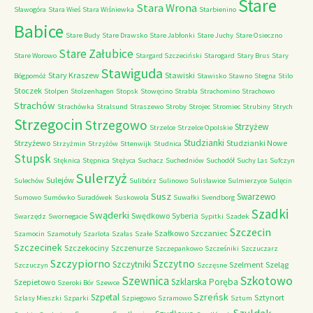
Stare
Stara Wrona
Sławogóra
Stara Wieś
Stara Wiśniewka
Starbienino
Babice
Stare Budy
Stare Drawsko
Stare Jabłonki
Stare Juchy
Stare Osieczno
Stare Załubice
Stare Worowo
Stargard Szczeciński
Starogard
Stary Brus
Stary
Stawiguda
Stary Kraszew
Stawiski
Bógpomóż
Stawisko
Stawno
Stegna
Stilo
Stoczek
Stolpen
Stolzenhagen
Stopsk
Stowęcino
Strabla
Strachomino
Strachowo
Strachów
Strachówka
Stralsund
Straszewo
Stroby
Strojec
Stromiec
Strubiny
Strych
Strzegocin
Strzegowo
Strzyżew
Strzelce
Strzelce Opolskie
Studzianki
Strzyżewo
Studzianki Nowe
Strzyżmin
Strzyżów
Sttenwijk
Studnica
Stupsk
Stęknica
Stępnica
Stężyca
Suchacz
Suchedniów
Suchodół
Suchy Las
Sufczyn
Sulerzyż
Sulejów
Sulechów
Sulibórz
Sulinowo
Sulisławice
Sulmierzyce
Sulęcin
Susz
Swarzewo
Sumowo
Sumówko
Suradówek
Suskowola
Suwałki
Svendborg
Szadki
Swąderki
Swędkowo
Syberia
Swarzędz
Swornegacie
Sypitki
Szadek
Szczecin
Szałkowo
Szczaniec
Szamocin
Szamotuły
Szarlota
Szałas
Szałe
Szczecinek
Szczekociny
Szczenurze
Szczepankowo
Szcześniki
Szczuczarz
Szczypiorno
Szczytno
Szczytniki
Szelment
Szeląg
Szczuczyn
Szczęsne
Szkotowo
Szewnica
Szklarska Poręba
Szepietowo
Szeroki Bór
Szewce
Szreńsk
Szpetal
Sztynort
Szlasy Mieszki
Szparki
Szpiegowo
Szramowo
Sztum