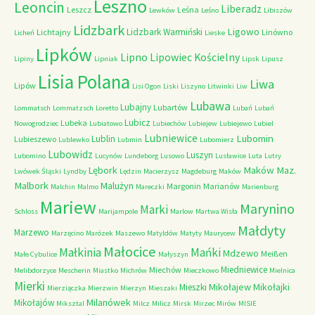
Leszno
Leoncin
Liberadz
Leszcz
Leśna
Lewków
Leśno
Libiszów
Lidzbark
Ligowo
Lidzbark Warmiński
Lichtajny
Linówno
Licheń
Lieske
Lipków
Lipno
Lipowiec Kościelny
Lipiny
Lipniak
Lipsk
Lipusz
Lisia Polana
Liwa
Lipów
Lisi Ogon
Liski
Liszyno
Litwinki
Liw
Lubawa
Lubajny
Lubartów
Lommatsch
Lommatzsch
Loretto
Lubań
Lubań
Lubicz
Lubeka
Nowogrodziec
Lubiatowo
Lubiechów
Lubiejew
Lubiejewo
Lubiel
Lubniewice
Lubomin
Lublin
Lubieszewo
Lublewko
Lubmin
Lubomierz
Lubowidz
Luszyn
Lubomino
Lucynów
Lundeborg
Lusowo
Lusławice
Luta
Lutry
Maków Maz.
Lębork
Lwówek Śląski
Lyndby
Lędzin
Macierzysz
Magdeburg
Maków
Malbork
Malużyn
Margonin
Marianów
Malchin
Malmo
Mareczki
Marienburg
Mariew
Marynino
Marki
Schloss
Marijampole
Marlow
Martwa Wisła
Małdyty
Marzewo
Marzęcino
Marózek
Maszewo
Matyldów
Matyty
Maurycew
Małocice
Małkinia
Mańki
Mdzewo
Meißen
Małe Cybulice
Małyszyn
Miedniewice
Miechów
Melibdorzyce
Mescherin
Miastko
Michrów
Mieczkowo
Mielnica
Mierki
Mikołajew
Mikołajki
Mieszki
Mierziączka
Mierzwin
Mierzyn
Mieszaki
Milanówek
Mikołajów
Miksztal
Milcz
Milicz
Mirsk
Mirzec
Mirów
MISIE