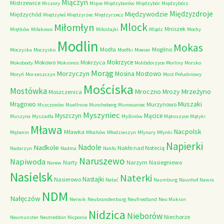
Miączyn
Mistrzewice
Miszory
Miąse
Międzyborów
Międzybór
Międzybórz
Międzyzdroje
Międzywodzie
Międzychód
Międzyleś
Międzyrzec
Międzyrzecz
Mlock
Miłomłyn
Mniszek
Miętków
Miłakowo
Miłostajki
Mlądz
Mochy
Modlin
Mokas
Modła
Mogilno
Moczyska
Moczysko
Modłki
Moeser
Mokrzyce
Mokowo
Mokrzyca
Mokobody
Mokronos
Molibdorzyce
Morliny
Morsko
Morąg
Morzyczyn
Mosina
Mostowo
Moryń
Morzeszczyn
Most Południowy
Mościska
Mostówka
Mrzeżyno
Mroczno
Mrozy
Moszczenica
Muszaki
Mrągowo
Murzynowo
Mszczonów
Muellrose
Muncheberg
Murowaniec
Myszyniec
Myszczyn
Mącice
Muszyna
Myszadła
Myślinów
Mąkoszyce
Mątyki
Mława
Nacpolsk
Mławka
Mężenin
Młochów
Młodzieszyn
Młynary
Młynki
Napierki
Nadkole
Nadole
Nakło nad Notecią
Nadarzyn
Nadma
Nakło
Naruszewo
Napiwoda
Narty
Narzym
Nasiegniewo
Narew
Nasielsk
Naterki
Nastajki
Nasierowo
Natać
Naumburg
Naunhof
Nawra
NDM
Nałęczów
Nerwik
Neubrandenburg
Neufriedland
Neu Mukran
Nidzica
Nieborów
Niechorze
Neumunster
Neutrebbin
Nicponia