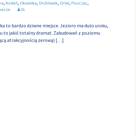
na
,
Kodeń
,
Okuninka
,
Orchówek
,
Ortel
,
Piszczac
,
becze
EL
inka to bardzo dziwne miejsce. Jezioro ma dużo uroku,
egu to jakiś totalny dramat. Zabudowań z poziomu
jącą atrakcyjnością zerową)
[…]