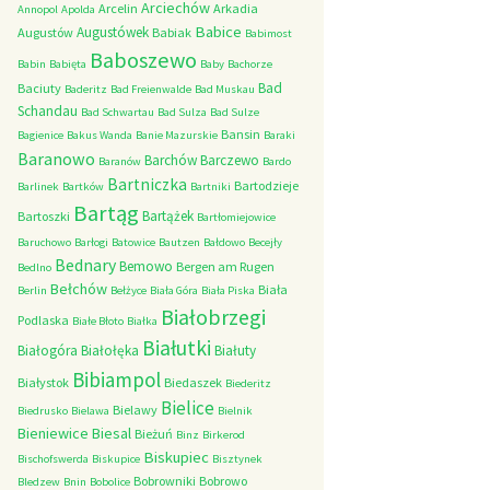
Arciechów
Arcelin
Arkadia
Annopol
Apolda
Babice
Augustówek
Augustów
Babiak
Babimost
Baboszewo
Babin
Babięta
Baby
Bachorze
Bad
Baciuty
Baderitz
Bad Freienwalde
Bad Muskau
Schandau
Bad Schwartau
Bad Sulza
Bad Sulze
Bansin
Bagienice
Bakus Wanda
Banie Mazurskie
Baraki
Baranowo
Barchów
Barczewo
Baranów
Bardo
Bartniczka
Bartodzieje
Barlinek
Bartków
Bartniki
Bartąg
Bartążek
Bartoszki
Bartłomiejowice
Baruchowo
Barłogi
Batowice
Bautzen
Bałdowo
Becejły
Bednary
Bemowo
Bergen am Rugen
Bedlno
Bełchów
Biała
Berlin
Bełżyce
Biała Góra
Biała Piska
Białobrzegi
Podlaska
Białe Błoto
Białka
Białutki
Białogóra
Białołęka
Białuty
Bibiampol
Białystok
Biedaszek
Biederitz
Bielice
Bielawy
Biedrusko
Bielawa
Bielnik
Bieniewice
Biesal
Bieżuń
Binz
Birkerod
Biskupiec
Bischofswerda
Biskupice
Bisztynek
Bobrowniki
Bobrowo
Bledzew
Bnin
Bobolice