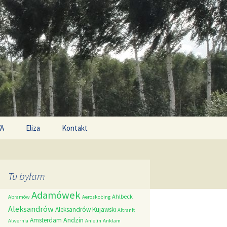
Search
/A
Eliza
Kontakt
for:
Tu byłam
Adamówek
Ahlbeck
Abramów
Aeroskobing
Aleksandrów
Aleksandrów Kujawski
Altranft
Andzin
Amsterdam
Alwernia
Anielin
Anklam