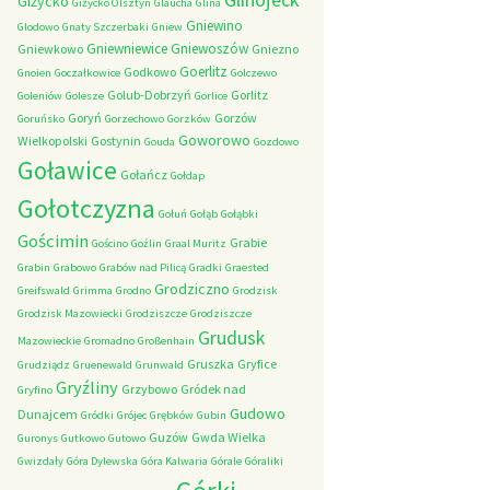
Giżycko
Giżycko Olsztyn
Glaucha
Glina
Gniewino
Glodowo
Gnaty Szczerbaki
Gniew
Gniewniewice
Gniewoszów
Gniewkowo
Gniezno
Goerlitz
Godkowo
Gnoien
Goczałkowice
Golczewo
Golub-Dobrzyń
Gorlitz
Goleniów
Golesze
Gorlice
Goryń
Gorzów
Goruńsko
Gorzechowo
Gorzków
Goworowo
Wielkopolski
Gostynin
Gouda
Gozdowo
Goławice
Gołańcz
Gołdap
Gołotczyzna
Gołuń
Gołąb
Gołąbki
Gościmin
Grabie
Gościno
Goźlin
Graal Muritz
Grabin
Grabowo
Grabów nad Pilicą
Gradki
Graested
Grodziczno
Greifswald
Grimma
Grodno
Grodzisk
Grodzisk Mazowiecki
Grodziszcze
Grodziszcze
Grudusk
Mazowieckie
Gromadno
Großenhain
Gruszka
Gryfice
Grudziądz
Gruenewald
Grunwald
Gryźliny
Grzybowo
Gródek nad
Gryfino
Gudowo
Dunajcem
Gródki
Grójec
Grębków
Gubin
Guzów
Gwda Wielka
Guronys
Gutkowo
Gutowo
Gwizdały
Góra Dylewska
Góra Kalwaria
Górale
Góraliki