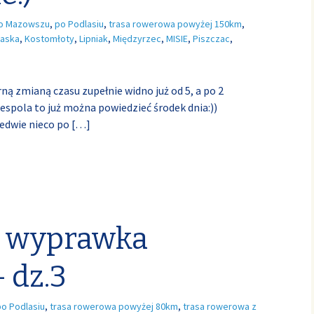
o Mazowszu
,
po Podlasiu
,
trasa rowerowa powyżej 150km
,
laska
,
Kostomłoty
,
Lipniak
,
Międzyrzec
,
MISIE
,
Piszczac
,
rną zmianą czasu zupełnie widno już od 5, a po 2
espola to już można powiedzieć środek dnia:))
ledwie nieco po
[…]
 wyprawka
 dz.3
po Podlasiu
,
trasa rowerowa powyżej 80km
,
trasa rowerowa z