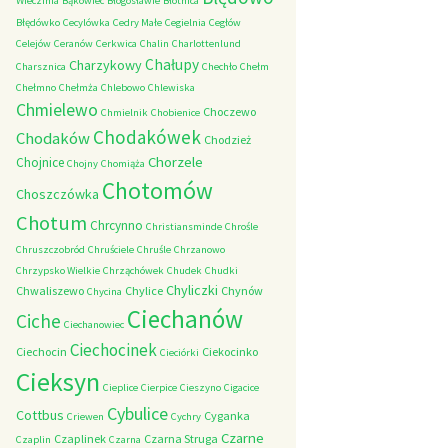
Wieczfnia
Bąkowiec
Błogosławie
Błotnica
Błędówko
Cecylówka
Cedry Małe
Cegielnia
Cegłów
Celejów
Ceranów
Cerkwica
Chalin
Charlottenlund
Chałupy
Charzykowy
Charsznica
Chechło
Chełm
Chełmno
Chełmża
Chlebowo
Chlewiska
Chmielewo
Choczewo
Chmielnik
Chobienice
Chodakówek
Chodaków
Chodzież
Chorzele
Chojnice
Chojny
Chomiąża
Chotomów
Choszczówka
Chotum
Chrcynno
Christiansminde
Chrośle
Chruszczobród
Chruściele
Chruśle
Chrzanowo
Chrzypsko Wielkie
Chrząchówek
Chudek
Chudki
Chyliczki
Chwaliszewo
Chylice
Chynów
Chycina
Ciechanów
Ciche
Ciechanowiec
Ciechocinek
Ciechocin
Ciekocinko
Cieciórki
Cieksyn
Cieplice
Cierpice
Cieszyno
Cigacice
Cybulice
Cottbus
Cyganka
Criewen
Cychry
Czarne
Czaplinek
Czarna Struga
Czaplin
Czarna