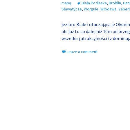
mapą
Biała Podlaska
,
Droblin
,
Han
Sławatycze
,
Worgule
,
Włodawa
,
Zaber
jezioro Białe i otaczająca je Okun
ale już to co dalej niż 10m od brz
wszelkiej atrakcyjności (z dominu
Leave a comment