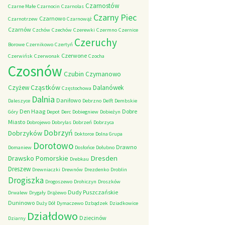
Czarnostów
Czarne Małe
Czarnocin
Czarnolas
Czarny Piec
Czarnowo
Czarnotrzew
Czarnowąż
Czarnów
Czchów
Czechów
Czerewki
Czermno
Czernice
Czeruchy
Borowe
Czernikowo
Czertyń
Czerwone
Czerwińsk
Czerwonak
Czocha
Czosnów
Czubin
Czymanowo
Cząstków
Czyżew
Dalanówek
Częstochowa
Dalnia
Daniłowo
Daleszyce
Debrzno
Delft
Dembskie
Den Haag
Dobre
Góry
Depot
Derc
Dobiegniew
Dobieżyn
Miasto
Dobrojewo
Dobrylas
Dobrzeń
Dobrzyca
Dobrzyń
Dobrzyków
Doktorce
Dolna Grupa
Dorotowo
Drawno
Domaniew
Dosłońce
Dołubno
Dresden
Drawsko Pomorskie
Drebkau
Dreszew
Drewniaczki
Drewnów
Drezdenko
Droblin
Drogiszka
Drogoszewo
Drohiczyn
Droszków
Dudy Puszczańskie
Drwalew
Drygały
Drążewo
Duninowo
Duży Dół
Dymaczewo
Dzbądzek
Dziadkowice
Działdowo
Dziecinów
Dziarny