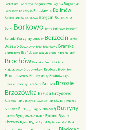
Bogurzyn
Bogaczewo
Bochotnica
Bodzentyn
Bogatka
Bolimów
Bolesławiec
Bolechowo
Boleszyno
Bolęcin
Boreczno
Bolino
Bolków
Bolszewo
Borkowo
Borki
Borne Sulinowo
Borsdorf
Borzęcin
Borzymy
Borsuki
Borzyny
Borów
Bramka
Bosewo
Boszkowo
Boże
Bożenkowo
Brańsk
Bratuszewo
Brańszczyk
Breddin
Brema
Breń
Brochów
Brodnica
Brodnicki Park
Brodowe Łąki
Brodowo
Krajobrazowy
Brody
Brok
Bronisławów
Bruliny
Brwinów
Brusy
Bryki
Brzozie
Brzoza
Brzezie
Brzeziny
Brzeźnica
Brzozówka
Brzydowo
Brzuza
Buckow
Budy
Budy Sulkowskie
Budzów
Buk Pomorski
Butryny
Burdąg
Bulkowo
Busko Zdrój
Burg
Bystre
Bydgoszcz
Bydlino
Butzow
Bydlin
Chrzany
Bąki
Bytów
Bógdał
Bączal
Bądkowo
Bąki
Błędowo