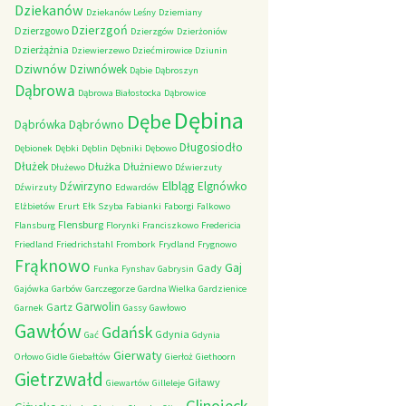
Dziekanów
Dziekanów Leśny
Dziemiany
Dzierzgoń
Dzierzgowo
Dzierzgów
Dzierżoniów
Dzierżążnia
Dziewierzewo
Dziećmirowice
Dziunin
Dziwnów
Dziwnówek
Dąbie
Dąbroszyn
Dąbrowa
Dąbrowa Białostocka
Dąbrowice
Dębina
Dębe
Dąbrówno
Dąbrówka
Długosiodło
Dębionek
Dębki
Dęblin
Dębniki
Dębowo
Dłużek
Dłużka
Dłużniewo
Dłużewo
Dźwierzuty
Elbląg
Dźwirzyno
Elgnówko
Dźwirzuty
Edwardów
Elżbietów
Erurt
Ełk Szyba
Fabianki
Faborgi
Falkowo
Flensburg
Flansburg
Florynki
Franciszkowo
Fredericia
Friedland
Friedrichstahl
Frombork
Frydland
Frygnowo
Frąknowo
Gaj
Gady
Funka
Fynshav
Gabrysin
Gajówka
Garbów
Garczegorze
Gardna Wielka
Gardzienice
Garwolin
Gartz
Garnek
Gassy
Gawłowo
Gawłów
Gdańsk
Gdynia
Gać
Gdynia
Gierwaty
Orłowo
Gidle
Giebałtów
Gierłoż
Giethoorn
Gietrzwałd
Giławy
Giewartów
Gilleleje
Glinojeck