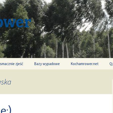
ower
 smacznie zjeść
Bazy wypadowe
Kochamrower.net
Q
aska
e:)