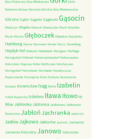
Górki
Góra Puławska
Góra Włodowska
Górki
Noteckie
Górowo Iławskie
Górskie
Góry Miechowskie
Gąsocin
Górzno
Gąbin
Gągolin
Gągławki
Głogów
Gładczyn
Głomsk
Głowaczów
Głuch
Głuchów
Głęboczek
Głusk
Głusko
Głębokie
Hajnówka
Hamburg
Hanna
Hannover
Harlev
Harsz
Havelberg
Hejdyk
Hel
Helenka
Hellebaek
Helsignor
Herfolge
Heringsdorf
Hillerod
Hohenreichendorf
Hohensaaten
Hohnstein
Hojerup
Holte
Holthusen
Holzhausen
Horingsdorf
Hormówek
Hornbaek
Horodyszcze
Hoyerswerda
Humięcino
Huta Szklana
Ibramowice
Izabelin
Isąg
Inowrocław
Iwno
Idzbark
Iława
Iłowo
Izdebno
Iły
Izbica Kujawska
Iłów
Jabłonka
Jabłonna
Jabłonowo
Jabłonowo
Jabłoń
Jachranka
Pomorskie
Jadwisin
Jajkowo
Jadów
Jaktorów
Janowiec
Jamniki
Janowo
Janowiec Kościelny
Januszew