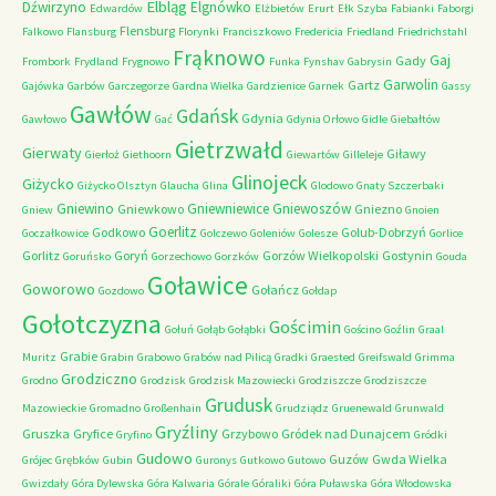
Elbląg
Dźwirzyno
Elgnówko
Edwardów
Elżbietów
Erurt
Ełk Szyba
Fabianki
Faborgi
Flensburg
Falkowo
Flansburg
Florynki
Franciszkowo
Fredericia
Friedland
Friedrichstahl
Frąknowo
Gaj
Gady
Frombork
Frydland
Frygnowo
Funka
Fynshav
Gabrysin
Garwolin
Gartz
Gajówka
Garbów
Garczegorze
Gardna Wielka
Gardzienice
Garnek
Gassy
Gawłów
Gdańsk
Gdynia
Gawłowo
Gać
Gdynia Orłowo
Gidle
Giebałtów
Gietrzwałd
Gierwaty
Giławy
Gierłoż
Giethoorn
Giewartów
Gilleleje
Glinojeck
Giżycko
Giżycko Olsztyn
Glaucha
Glina
Glodowo
Gnaty Szczerbaki
Gniewino
Gniewniewice
Gniewoszów
Gniewkowo
Gniezno
Gniew
Gnoien
Goerlitz
Godkowo
Golub-Dobrzyń
Goczałkowice
Golczewo
Goleniów
Golesze
Gorlice
Gorlitz
Goryń
Gorzów Wielkopolski
Gostynin
Goruńsko
Gorzechowo
Gorzków
Gouda
Goławice
Goworowo
Gołańcz
Gozdowo
Gołdap
Gołotczyzna
Gościmin
Gołuń
Gołąb
Gołąbki
Gościno
Goźlin
Graal
Grabie
Muritz
Grabin
Grabowo
Grabów nad Pilicą
Gradki
Graested
Greifswald
Grimma
Grodziczno
Grodno
Grodzisk
Grodzisk Mazowiecki
Grodziszcze
Grodziszcze
Grudusk
Mazowieckie
Gromadno
Großenhain
Grudziądz
Gruenewald
Grunwald
Gryźliny
Gruszka
Gryfice
Grzybowo
Gródek nad Dunajcem
Gryfino
Gródki
Gudowo
Guzów
Gwda Wielka
Grójec
Grębków
Gubin
Guronys
Gutkowo
Gutowo
Gwizdały
Góra Dylewska
Góra Kalwaria
Górale
Góraliki
Góra Puławska
Góra Włodowska