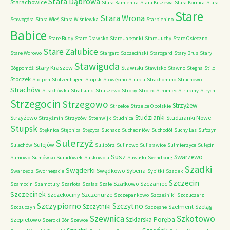
Stara Dąbrowa
Starachowice
Stara Kamienica
Stara Kiszewa
Stara Kornica
Stara
Stare
Stara Wrona
Sławogóra
Stara Wieś
Stara Wiśniewka
Starbienino
Babice
Stare Budy
Stare Drawsko
Stare Jabłonki
Stare Juchy
Stare Osieczno
Stare Załubice
Stare Worowo
Stargard Szczeciński
Starogard
Stary Brus
Stary
Stawiguda
Stary Kraszew
Stawiski
Bógpomóż
Stawisko
Stawno
Stegna
Stilo
Stoczek
Stolpen
Stolzenhagen
Stopsk
Stowęcino
Strabla
Strachomino
Strachowo
Strachów
Strachówka
Stralsund
Straszewo
Stroby
Strojec
Stromiec
Strubiny
Strych
Strzegocin
Strzegowo
Strzyżew
Strzelce
Strzelce Opolskie
Studzianki
Strzyżewo
Studzianki Nowe
Strzyżmin
Strzyżów
Sttenwijk
Studnica
Stupsk
Stęknica
Stępnica
Stężyca
Suchacz
Suchedniów
Suchodół
Suchy Las
Sufczyn
Sulerzyż
Sulejów
Sulechów
Sulibórz
Sulinowo
Sulisławice
Sulmierzyce
Sulęcin
Susz
Swarzewo
Sumowo
Sumówko
Suradówek
Suskowola
Suwałki
Svendborg
Szadki
Swąderki
Swędkowo
Syberia
Swarzędz
Swornegacie
Sypitki
Szadek
Szczecin
Szałkowo
Szczaniec
Szamocin
Szamotuły
Szarlota
Szałas
Szałe
Szczecinek
Szczekociny
Szczenurze
Szczepankowo
Szcześniki
Szczuczarz
Szczypiorno
Szczytno
Szczytniki
Szelment
Szeląg
Szczuczyn
Szczęsne
Szkotowo
Szewnica
Szklarska Poręba
Szepietowo
Szeroki Bór
Szewce