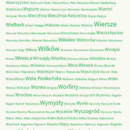
Wawrzyszew
Wałbrzych
Wałcz
Ważne Młyny
Wda
Wdzydze
Weimar
Weißenberg
Wejsuny
Wiartel
Wejherowo
Welzow
Wereszczyn
Weronika
Westerplatte
Wieczfnia Kościelna
Wieczfnia
Wicko
Wichulec
Wiejce
Wiejsce
Wiersze
Wielbark
Wieliszew
Wieniec
Wieleń
Wielgie
Wielka Piaśnica
Wierzchucino
Wierzchowo
Wierzba
Wierzbica
Wierzbinek
Wierzbno
Wierzchołek
Wikielec
Wiktorów
Wierzchy
Wiesiółka
Wiewiec
Wiewiórów
Wilanów
Wilczkowo
Wilków
Windyki
Wilkasy
Wilczęta
Wilga
Wincenta
Wincentowo
Wincentów
Winnica
Wirwajdy
Wisełka
Witoldów
Wizna
Winiec
Witkowo
Witnica
Wkra
Wlewsk
Wiśniewo
Wnory Wandy
Więcławice
Wiślica
Wiśniowo Ełckie
Wojcieszyn
Wojszczyce
Wodzisław
Wojciechów
Wojnicz
Wojnowice
Wojszki
Wola
Wola Pasikońska
Wolin
Wola Młocka
Wolbrom
Wolbórka
Wolgast
Wolica
Worliny
Wonna
Wolsztyn
Wolnica
Worgule
Wołkowe
Wriezen
Wrocimowice
Wrocław
Września
Wydminy
Wrocki
Wrona
Wrzask
Wrzeście
Wrząca
WTR
Wygoda
Wymysły
Wynki
Wygon
Wykrot
Wylazłowo
Wymyśle
Wyrzysk
Wyrzysk Osiek
Wyszogród
Wyszków
Wysoka
Wysokie Mazowieckie
Wyszel
Wyszyny
Wywła
Wólka Radzymińska
Wójcin
Wólka
Wólka Majdańska
Wólka Smolana
Wąbrzeźno
Wąsy
Wąchock
Wąsewo
Węgrów
Wągrodno
Wąpielsk
Wąwolnica
Wędrzyn
Węgliniec