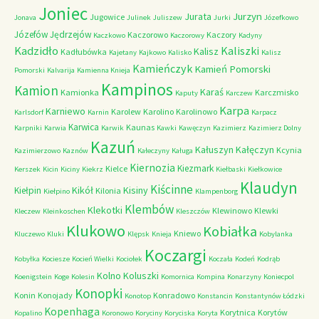
Joniec
Jurzyn
Jurata
Jugowice
Jonava
Julinek
Juliszew
Jurki
Józefkowo
Józefów
Jędrzejów
Kaczorowo
Kaczory
Kaczkowo
Kaczorowy
Kadyny
Kadzidło
Kaliszki
Kalisz
Kadłubówka
Kajetany
Kajkowo
Kalisko
Kalisz
Kamieńczyk
Kamień Pomorski
Pomorski
Kalvarija
Kamienna Knieja
Kampinos
Kamion
Karaś
Kamionka
Karczmisko
Kaputy
Karczew
Karpa
Karniewo
Karolew
Karolino
Karolinowo
Karlsdorf
Karnin
Karpacz
Karwica
Kaunas
Karpniki
Karwia
Karwik
Kawki
Kawęczyn
Kazimierz
Kazimierz Dolny
Kazuń
Kałuszyn
Kałęczyn
Kcynia
Kazimierzowo
Kaznów
Kałeczyny
Kaługa
Kiernozia
Kiezmark
Kielce
Kerszek
Kicin
Kiciny
Kiekrz
Kiełbaski
Kiełkowice
Klaudyn
Kiścinne
Kikół
Kisiny
Kiełpin
Kilonia
Kiełpino
Klampenborg
Klembów
Klekotki
Klewinowo
Klewki
Kleczew
Kleinkoschen
Kleszczów
Klukowo
Kobiałka
Kniewo
Kluczewo
Kluki
Klępsk
Knieja
Kobylanka
Koczargi
Kobyłka
Kociesze
Kocień Wielki
Kociołek
Koczała
Kodeń
Kodrąb
Kolno
Koluszki
Koenigstein
Koge
Kolesin
Komornica
Kompina
Konarzyny
Koniecpol
Konopki
Konin
Konojady
Konradowo
Konotop
Konstancin
Konstantynów Łódzki
Kopenhaga
Korytnica
Korytów
Kopalino
Koronowo
Koryciny
Koryciska
Koryta