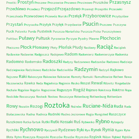
Przasnysz
Prostyń
Pruszków
Prostki
Proszew
Proszowice
Prusewo
Prusinowo
Przechlewo
Przejazd
Przejazdowo
Przedecz
Przemęt
Przepitki
Przesieki
Przyborowice
Przełęk
Przewodowo
Przeszkoda
Przewóz Nurski
Przybysław
Psucin
Przystań
Przytyk
Przyłęk
Przysucha
Przęsławice
Pszczew
Pszczyna
Puck
Pustelnik
Pulsnitz
Purda
Puszcza Mariańska
Puszcza Piska
Puszczykowo
Puławy
Pułtusk
Płochocin
Puttbus
Pyrzowice
Pyrzyce
Pyzdry
Pławno
Raciąż
Płock
Płońsk
Płoniawy
Płudy
Płociczno
Płoty
Racibory
Raciążek
Radom
Racławice
Radawiec
Radgoszcz
Radojewo
Radomierz
Radomierzyce
Radomka
Radoszki
Radomno
Radomsko
Radysy
Radzanowo
Radzanów
Radzewo
Radzieje
Radzymin
Rajkowo
Radziejowice
Radzikowo
Radzików
Radziwiłów
Radzyń
Raki
Rajszew
Rakoszyce
Rakowice
Rakowiec
Ramoty
Ramuki
Ramułtowice
Rathen
Rawa
Rewal
Rawka
Reszel
Mazowiecka
Reda
Regielnica
Regimin
Resko
Ribnitz
Ringebalde
Rogóż
Roguszyn
Rojewo
Rokitno
Rochale
Rogalice
Rogalin
Rogoziniec
Rokitnica
Ropa
Roskilde
Rossoszyca
Rostock
Rostow
Roszczyce
Rotenburg
Rothenburg
Rotterdam
Roztoka
Ruciane-Nida
Rowy
Rozogi
Ruda
Rozalin
Rożnów
Ruda
Rudniki
Ruszczyce
Białaczowska
Rudna
Rudnica
Rudno Jeziorowe
Rugia
Rungsted
Rybno
Ruś
Rutki Kossaki
Ruszkowo
Rutki
Rutka-Tartak
Rybienko
Rybojady
Rychnowo
Rynia
Rydzewo
Ryki
Rynek
Rychliki
Ryczywół
Ryn
Rypin
Ryte
Rząśnik
Błota
Rytro
Rzeczyca
Rzepniki
Rzeszów
Rzuców
Rzymsko
Różan
Rąbież
Rąblów