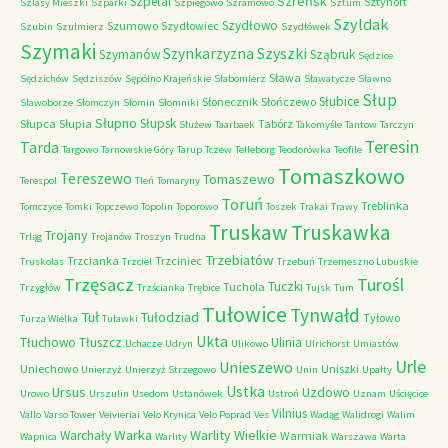
Szreńsk
Szpetal
Sztynort
Szlasy Mieszki
Szparki
Szpiegowo
Szramowo
Sztum
Szyldak
Szydłowo
Szumowo
Szydłowiec
Szubin
Szulmierz
Szydłówek
Szymaki
Szyszki
Szynkarzyzna
Szymanów
Sząbruk
Sędzice
Sława
Sędzichów
Sędziszów
Sępólno Krajeńskie
Słabomierz
Sławatycze
Sławno
Słup
Słubice
Słonecznik
Słończewo
Sławoborze
Słomczyn
Słomin
Słomniki
Słupno
Słupsk
Słupca
Słupia
Tabórz
Służew
Taarbaek
Takomyśle
Tantow
Tarczyn
Teresin
Tarda
Targowo
Tarnowskie Góry
Tarup
Tczew
Telleborg
Teodorówka
Teofile
Tomaszkowo
Tereszewo
Tomaszewo
Terespol
Tleń
Tomaryny
Toruń
Treblinka
Tomczyce
Tomki
Topczewo
Topolin
Toporowo
Toszek
Trakai
Trawy
Truskaw
Truskawka
Trojany
Trląg
Trojanów
Troszyn
Trudna
Trzebiatów
Trzcianka
Trzciniec
Truskolas
Trzciel
Trzebuń
Trzemeszno Lubuskie
Trzęsacz
Turośl
Tuczki
Tuchola
Trzygłów
Trzścianka
Trębice
Tujsk
Tum
Tułowice
Tynwałd
Tuł
Tułodziad
Tyłowo
Turza Wielka
Tuławki
Ukta
Tłuchowo
Tłuszcz
Ulinia
Uchacze
Udryn
Ulikowo
Ulrichorst
Umiastów
Urle
Unieszewo
Uniechowo
Uniszki
Unierzyż
Unierzyż Strzegowo
Unin
Upałty
Ustka
Ursus
Uzdowo
Urowo
Urszulin
Usedom
Ustanówek
Ustroń
Uznam
Uścięcice
Vilnius
Vallo
Varso Tower
Veivieriai
Velo Krynica
Velo Poprad
Ves
Wadąg
Walidrogi
Walim
Warka
Warlity Wielkie
Warchały
Warmiak
Wapnica
Warlity
Warszawa
Warta