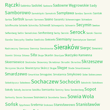
Rączki
Sadowne Węgrowskie
Sady
Sadoleś
Sabinka
Sadowie
Samborowo
Sampława
Santok
Samoklęski
Samotnik
Sandau
Sanniki
Sarbsk
Sasino
Sassnitz
Sarbia
Sarnaki
Sarnowo
Scheveningen
Schiedam
Secymin
Schwedt
Schiffmuhle
Schleife
Schmilka
Schwepnitz
Schwerin
Seelow
Serock
Senftenberg
Seftenberg
Sellin
Semeliskes
Serby
Serniki
Seroki
Sianno
Siemiany
Siekierki
Sianów
Sieczychy
Siedlce
Siedlisko
Siemiatycze
Siemień
Sieraków
Sierpc
Siewierz
Nadrzeczny
Sieniawa
Siennica
Sierakowice
Siła
Skarżysko Kamienna
Skarlin
Siomki
Sitnica
Sitowa
Skaje
Skarżyce
Skrzeszew
Skierniewice
Skolimów
Skowrony
Skriebinai
Skrudki
Skrwilno
Skępe
Skwierzyna
Skórcz
Skrzynno
Skulsk
Skąpe
Slude
Smardzewice
Smardzewo
Smykowo
Smogulec
Smolarnia
Smarklice
Sobe
Sobieszewo
Sochaczew
Sochocin
Soboklęszcz
Sobolewo
Sokolniki
Sokołowo
Sopot
Sokoły
Somianka
Sokoły Jeziorne
Sokółka
Sominy
Sona
Sondenborg
Sowia Wola
Sosnowica
Sorkwity
Sosno
Sosnowe
Sosnówka
Sowia
Sońsk
Stanisławów
Srebrna
Stanisławowo
Spychowo
Srokowo