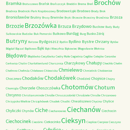
Brochów
Bramka
Brańsk
Bratuszewo
Brańszczyk
Breddin
Brema
Breń
Brodowe Łąki
Brodowo
Brodnica
Brodnicki Park Krajobrazowy
Brody
Brok
Bronisławów
Brzoza
Bruliny
Brwinów
Brusy
Bryki
Brzezie
Brzeziny
Brzeźnica
Brzozówka
Brzozie
Brzydowo
Brzuza
Buckow
Budy
Budy
Burdąg
Bulkowo
Busko Zdrój
Sulkowskie
Budzów
Buk Pomorski
Burg
Butryny
Bystre Chrzany
Bydgoszcz
Bydlino
Butzow
Bydlin
Bytów
Bąki
Bógdał
Bączal
Bądkowo
Bąki Wieczfnia
Bąkowiec
Błogosławie
Błotnica
Błędowo
Błędówko
Cecylówka
Cedry Małe
Cegielnia
Cegłów
Celejów
Ceranów
Chałupy
Charzykowy
Cerkwica
Chalin
Charlottenlund
Charsznica
Chechło
Chełm
Chmielewo
Chełmno
Chełmża
Chlebowo
Chlewiska
Chmielnik
Chobienice
Chodakówek
Chodaków
Chojnice
Choczewo
Chodzież
Chojny
Chotomów
Chotum
Chorzele
Choszczówka
Chomiąża
Chrcynno
Christiansminde
Chrośle
Chruszczobród
Chruściele
Chruśle
Chrzanowo
Chwaliszewo
Chylice
Chrzypsko Wielkie
Chrząchówek
Chudek
Chudki
Chycina
Ciechanów
Ciche
Chyliczki
Chynów
Ciechocin
Ciechanowiec
Cieksyn
Ciechocinek
Ciekocinko
Cieciórki
Cieplice
Cierpice
Cieszyno
Cybulice