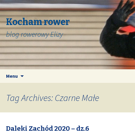
Kocham rower
blog rowerowy Elizy
Skip
Search
Menu
to
for:
content
Tag Archives: Czarne Małe
Daleki Zachód 2020 – dz.6