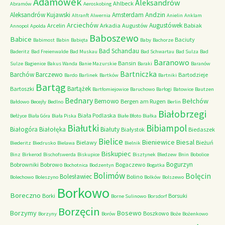
Adamówek
Aleksandrów
Ahlbeck
Abramów
Aeroskobing
Andzin
Aleksandrów Kujawski
Amsterdam
Altranft
Alwernia
Anielin
Anklam
Arciechów
Augustówek
Arcelin
Arkadia
Augustów
Babiak
Annopol
Apolda
Baboszewo
Babice
Baciuty
Babimost
Babin
Babięta
Baby
Bachorze
Bad Schandau
Baderitz
Bad Freienwalde
Bad Muskau
Bad Schwartau
Bad Sulza
Bad
Baranowo
Bansin
Sulze
Bagienice
Bakus Wanda
Banie Mazurskie
Baraki
Baranów
Bartniczka
Barchów
Barczewo
Bartodzieje
Bardo
Barlinek
Bartków
Bartniki
Bartąg
Bartążek
Bartoszki
Bartłomiejowice
Baruchowo
Barłogi
Batowice
Bautzen
Bednary
Bełchów
Bemowo
Bergen am Rugen
Bałdowo
Becejły
Bedlno
Berlin
Białobrzegi
Biała Podlaska
Bełżyce
Biała Góra
Biała Piska
Białe Błoto
Białka
Białutki
Bibiampol
Białogóra
Białołęka
Białuty
Białystok
Biedaszek
Bielice
Bieniewice
Biesal
Bielawy
Bieżuń
Biederitz
Biedrusko
Bielawa
Bielnik
Biskupiec
Binz
Birkerod
Bischofswerda
Biskupice
Bisztynek
Bledzew
Bnin
Bobolice
Bogurzyn
Bobrowniki
Bobrowo
Bogaczewo
Bochotnica
Bodzentyn
Bogatka
Bolimów
Bolęcin
Bolesławiec
Bolino
Bolechowo
Boleszyno
Bolków
Bolszewo
Borkowo
Boreczno
Borki
Borsuki
Borne Sulinowo
Borsdorf
Borzęcin
Borzymy
Bosewo
Boszkowo
Borzyny
Borów
Boże
Bożenkowo