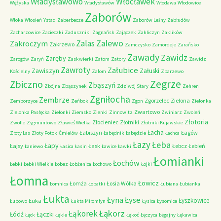
Władysławowo
Włocławek
Wężyska
Władysławów
Włodawa
Włodowice
Zaborów
Włoka
Włosień
Ystad
Zaberbecze
Zaborów Leśny
Zabłudów
Zacharzowice
Zacieczki
Zaduszniki
Zagnańsk
Zajączek
Zakliczyn
Zaklików
Zalas
Zalewo
Zakroczym
Zakrzewo
Zamczysko
Zamordeje
Zarańsko
Zawady
Zawidz
Zaręby
Zarogów
Zaryń
Zaskwierki
Zatom
Zatory
Zawidz
Zawroty
Załubice
Zawiszyn
Załuski
Kościelny
Załom
Zbarzewo
Zegrze
Zbiczno
Zbąszyń
Zbójna
Zbąszynek
Zdziwój Stary
Zehren
Zgniłocha
Zembrze
Zgorzelec
Zielona
Zemborzyce
Zeńbok
Zgon
Zielonka
Zwartowo
Zielonka Pasłęcka
Zielonki
Ziemsko
Zienki
Zinnowitz
Zwiniarz
Zwoleń
Złotoria
Złocieniec
Złotniki
Zwolle
Zygmuntowo
Zławieś Wielka
Złotniki Kujawskie
Łacha
Łabiszyn
Łagów
Złoty Las
Złoty Potok
Ćmielów
Łabędnik
Łabędzie
Łachca
Łazy
Łeba
Łapy
Łajsy
Łask
Łebcz
Łebień
Łaniewo
Łasica
Łasin
Ławice
Ławki
Łomianki
Łochów
Łebki
Łebki Wielkie
Łobez
Łobżenica
Łochowo
Łojki
Łomna
Łowicz
Łomża
Łosia Wólka
Łomnica
Łopatki
Łubiana
Łubianka
Łukta
Łyna
Łyse
Łyszkowice
Łuka
Łubowo
Łukta Miłomłyn
Łysica
Łysomice
Łąkorz
Łąkorek
Łódź
Łączki
Łąck
Łąkie
Łąkoć
Łęczyca
Łęgajny
Łękawica