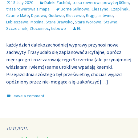
18 July 2020
Daleki Zachód
,
trasa rowerowa powyżej 80km
,
trasa rowerowa z mapą
Borne Sulinowo
,
Cieszyno
,
Czaplinek
,
Czarne Małe
,
Dębowo
,
Gudowo
,
Kluczewo
,
Krągi
,
Linówno
,
Lubieszewo
,
Mosina
,
Stare Drawsko
,
Stare Worowo
,
Stawno
,
Szczecinek
,
Złocieniec
,
Łubowo
EL
każdy dzień dalekozachodniej wyprawy przynosi nowe
zachwyty. Trasy udało się zaplanować arcyfajne, oprócz
męczącego i rozczarowującego Szczecina (ale przynajmniej
widziałam i wiem:)) same urokliwe wpadają kaemki.
Przejazd dnia szóstego był prześwietny, chociaż wyjazd
opóźniony przez nie-mogące-się-zakończyć
[…]
Leave a comment
Tu byłam