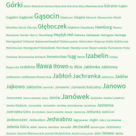
Górki
Górzno
Gąbin
Górki Noteckie
Górowo Iławskie
Górskie
Góry Miechowskie
Gąsocin
Gągolin
Gągławki
Głogów
Gładczyn
Głomsk
Głowaczów
Głuch
Głęboczek
Hamburg
Głuchów
Głusk
Głusko
Głębokie
Hajnówka
Hanna
Hejdyk
Hel
Hannover
Harlev
Harsz
Havelberg
Helenka
Hellebaek
Helsignor
Herfolge
Heringsdorf
Hillerod
Hohenreichendorf
Hohensaaten
Hohnstein
Hojerup
Holte
Holthusen
Holzhausen
Horingsdorf
Hormówek
Hornbaek
Horodyszcze
Hoyerswerda
Humięcino
Huta
Izabelin
Isąg
Inowrocław
Iwno
Szklana
Ibramowice
Idzbark
Izbica
Iława
Iłowo
Iłów
Jabłonka
Izdebno
Jabłonna
Iły
Kujawska
Jabłoń
Jachranka
Jadów
Jabłonowo
Jabłonowo Pomorskie
Jadwisin
Janowo
Jajkowo
Jaktorów
Janowiec
Janowiec Kościelny
Jamniki
Janówek
Janów
Januszew
Januszewice
Jany
Janówko
Janów Lubelski
Jastarnia
Janów Podlaski
Jarmatów
Jarnatów
Jarnice
Jarosławiec
Jasionna
Jastrzębia Góra
Jedlanka
Jaszkowo
Jawiszowice
Jawor
Jaworze
Jedliński
Jedwabno
Jednorożec
Jedwabne
Jeglin
Jeglijowiec
Jelcz-Laskowice
Jerzwałd
Jelenia Góra
Jeziorany
Jeleń
Jemna
Jerichov
Jerwałd
Jezierzyce
Jeżewo
Jeże
Jezioro
Jezioro Rożnowskie
jezioro Wulpińskie
Jeziorszczyzna
Jeżów