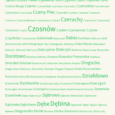
Cottbus
Cyganka
Czaplinek
Cigacice
Criewen
Cychry
Czaplin
Czarna
Czarne
Czarnostów
Czarna Struga
Czarne Małe
Czarnocin
Czarnolas
Czarnotrzew
Czarny Piec
Czarnowo
Czarnów
Czarnowąż
Czchów
Czechów
Czerewki
Czeruchy
Czermno
Czernice Borowe
Czernikowo
Czertyń
Czerwińsk
Czerwonak
Czosnów
Czubin
Czymanowo
Czyżew
Czerwone
Czocha
Dalnia
Cząstków
Dalanówek
Daniłowo
Częstochowa
Daleszyce
Debrzno
Delft
Den Haag
Dobre Miasto
Dembskie Góry
Depot
Derc
Dobiegniew
Dobieżyn
Dobrojewo
Dobrzyń
Dobrzyków
Dobrylas
Dobrzeń
Dobrzyca
Doktorce
Dolna Grupa
Domaniew
Dorotowo
Drawsko Pomorskie
Drawno
Dosłońce
Dołubno
Drebkau
Drogiszka
Dresden
Dreszew
Drewniaczki
Drewnów
Drezdenko
Droblin
Dudy Puszczańskie
Drogoszewo
Drohiczyn
Droszków
Drwalew
Drygały
Drążewo
Działdowo
Duninowo
Duży Dół
Dymaczewo
Dzbądzek
Dziadkowice
Dziarny
Dziekanów
Dzierzgoń
Dziecinów
Dzierzgowo
Dziekanów Leśny
Dziemiany
Dziwnów
Dzierżążnia
Dzierzgów
Dzierżoniów
Dziewierzewo
Dziećmirowice
Dziunin
Dąbrowa
Dziwnówek
Dąbie
Dąbroszyn
Dąbrowa Białostocka
Dąbrowice
Dębina
Dębe
Dąbrówno
Dąbrówka
Dębionek
Dębki
Dęblin
Dębniki
Długosiodło
Dłużek
Dłużka
Dłużniewo
Dębowo
Dłużewo
Dźwierzuty
Dźwirzuty