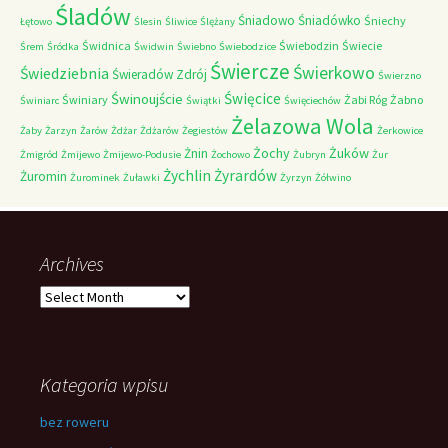
Śladów
Śniadowo
Śniadówko
Śniechy
Łętowo
Ślesin
Śliwice
Ślężany
Świdnica
Świebodzin
Świecie
Śrem
Śródka
Świdwin
Świebno
Świebodzice
Świercze
Świerkowo
Świedziebnia
Świeradów Zdrój
Świerzno
Świnoujście
Święcice
Świniary
Żabi Róg
Żabno
Świniarc
Świątki
Święciechów
Żelazowa Wola
Żaby
Żarzyn
Żarów
Żdżar
Żdżarów
Żegiestów
Żerkowice
Żochy
Żuków
Żnin
Żmigród
Żmijewo
Żmijewo-Podusie
Żochowo
Żubryn
Żur
Żychlin
Żyrardów
Żuromin
Żurominek
Żuławki
Żyrzyn
Żółwino
Archives
Archives
Kategoria wpisu
bez roweru