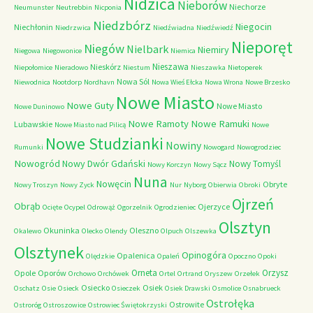
Nidzica
Nieborów
Niechorze
Neumunster
Neutrebbin
Nicponia
Niedzbórz
Niegocin
Niechłonin
Niedrzwica
Niedźwiadna
Niedźwiedź
Nieporęt
Niegów
Nielbark
Niemiry
Niegowa
Niegowonice
Niemica
Nieszawa
Nieskórz
Niepołomice
Nieradowo
Niestum
Nieszawka
Nietoperek
Nowa Sól
Niewodnica
Nootdorp
Nordhavn
Nowa Wieś Ełcka
Nowa Wrona
Nowe Brzesko
Nowe Miasto
Nowe Guty
Nowe Miasto
Nowe Duninowo
Nowe Ramoty
Nowe Ramuki
Lubawskie
Nowe Miasto nad Pilicą
Nowe
Nowe Studzianki
Nowiny
Rumunki
Nowogard
Nowogrodziec
Nowogród
Nowy Dwór Gdański
Nowy Tomyśl
Nowy Korczyn
Nowy Sącz
Nuna
Nowęcin
Obryte
Nowy Troszyn
Nowy Zyck
Nur
Nyborg
Obierwia
Obroki
Ojrzeń
Obrąb
Ojerzyce
Ocięte
Ocypel
Odrowąż
Ogorzelnik
Ogrodzieniec
Olsztyn
Okuninka
Oleszno
Okalewo
Olecko
Olendy
Olpuch
Olszewka
Olsztynek
Opinogóra
Opalenica
Olędzkie
Opaleń
Opoczno
Opoki
Orneta
Orzysz
Opole
Oporów
Orchowo
Orchówek
Ortel
Ortrand
Oryszew
Orzełek
Osiecko
Osiek
Oschatz
Osie
Osieck
Osieczek
Osiek Drawski
Osmolice
Osnabrueck
Ostrołęka
Ostrowite
Ostroróg
Ostroszowice
Ostrowiec Świętokrzyski