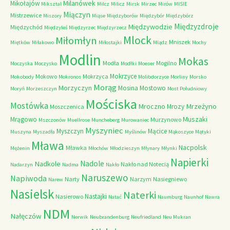
Milanówek
Mikołajów
Miksztal
Milcz
Milicz
Mirsk
Mirzec
Mirów
MISIE
Miączyn
Mistrzewice
Miszory
Miąse
Międzyborów
Międzybór
Międzybórz
Międzyzdroje
Międzywodzie
Międzychód
Międzyleś
Międzyrzec
Międzyrzecz
Mlock
Miłomłyn
Mniszek
Miętków
Miłakowo
Miłostajki
Mlądz
Mochy
Modlin
Mokas
Modła
Mogilno
Moczyska
Moczysko
Modłki
Moeser
Mokrzyce
Mokowo
Mokrzyca
Mokobody
Mokronos
Molibdorzyce
Morliny
Morsko
Morąg
Morzyczyn
Mosina
Mostowo
Moryń
Morzeszczyn
Most Południowy
Mościska
Mostówka
Mrzeżyno
Mroczno
Mrozy
Moszczenica
Muszaki
Mrągowo
Murzynowo
Mszczonów
Muellrose
Muncheberg
Murowaniec
Myszyniec
Myszczyn
Mącice
Muszyna
Myszadła
Myślinów
Mąkoszyce
Mątyki
Mława
Nacpolsk
Mławka
Mężenin
Młochów
Młodzieszyn
Młynary
Młynki
Napierki
Nadkole
Nadole
Nakło nad Notecią
Nadarzyn
Nadma
Nakło
Naruszewo
Napiwoda
Narty
Narzym
Nasiegniewo
Narew
Nasielsk
Naterki
Nastajki
Nasierowo
Natać
Naumburg
Naunhof
Nawra
NDM
Nałęczów
Nerwik
Neubrandenburg
Neufriedland
Neu Mukran