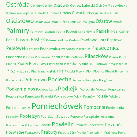
Ostróda
Ostrówek
Ostrów Lubelski
Ostrów Mazowiecka
Ostródy
Ostrów
Otwock
Otręba
Ostrów Wielkopolski
Osówka
Otorowo
Otłoczyn
Owińsk
Ołuda
Ościsłowo
Ożarów
Ośmiałowo
Ośniki
Ośno Lubuskie
Oświęcim
Pakość
Palmiry
Pasieki
Pasikonie
Paprotnia
Palmiryy
Palędzie
Paplin
Parłówko
Pasłęk
Pasym
Pawłowo
Pass
Pepłowo
Peitz
Paterek
Patków
Paulina
Piasecznica
Pepłówek
Pestkownica
Perkowo
Petrykozy
Piaecznica
Pilaszków
Piaseczno
Piecki
Pieski
Piastów
Piechowice
Pietkowo
Pilawa
Pilica
Piorunów
Pionki
Pillnitz
Piotrkówek
Piotrków Trybunalski
Piotrowo
Pirna
Pisanica
Pisz
Piła
Piszczac
Piątek
Piwniczna
Piławki
Plewki
Plon
Plośnica
Pluski
Pniewnik
Pociecha
Pobierowo
Pobiedziska
Podawce
Poddąbie
Podgórze
Podlejki
Podkampinos
Pogorzelec
Podkowa Leśna
Podrochale
Pogorzel
Polesie
Pogorzelica
Pokrzydowo
Pogroszew
Pokrytki
Polaki
Polanów
Polichno
Pomiechówek
Pomocnia
Policzna
Popielarnia
Polnica
Popielżyn
Popielżyn Zawady
Popowo
Porządzie
Popielów
Postomino
Powielin
Poznań
Powidz
Powierż
Pozezdrze
Poszeszupie
Potworów
Prabuty
Poświętne
Poźrzadło
Prabuty Góry
Pranie
Prawiedniki
Prażmów
Prora