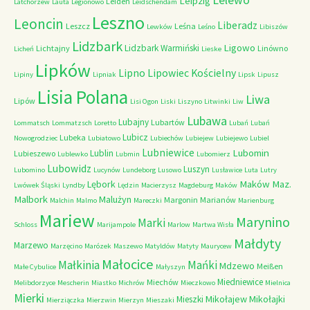
Lelewo
Leipzig
Leiden
Latchorzew
Lauta
Legionowo
Leidschendam
Leszno
Leoncin
Liberadz
Leszcz
Leśna
Lewków
Leśno
Libiszów
Lidzbark
Ligowo
Lidzbark Warmiński
Lichtajny
Linówno
Licheń
Lieske
Lipków
Lipno
Lipowiec Kościelny
Lipiny
Lipniak
Lipsk
Lipusz
Lisia Polana
Liwa
Lipów
Lisi Ogon
Liski
Liszyno
Litwinki
Liw
Lubawa
Lubajny
Lubartów
Lommatsch
Lommatzsch
Loretto
Lubań
Lubań
Lubicz
Lubeka
Nowogrodziec
Lubiatowo
Lubiechów
Lubiejew
Lubiejewo
Lubiel
Lubniewice
Lubomin
Lublin
Lubieszewo
Lublewko
Lubmin
Lubomierz
Lubowidz
Luszyn
Lubomino
Lucynów
Lundeborg
Lusowo
Lusławice
Luta
Lutry
Maków Maz.
Lębork
Lwówek Śląski
Lyndby
Lędzin
Macierzysz
Magdeburg
Maków
Malbork
Malużyn
Margonin
Marianów
Malchin
Malmo
Mareczki
Marienburg
Mariew
Marynino
Marki
Schloss
Marijampole
Marlow
Martwa Wisła
Małdyty
Marzewo
Marzęcino
Marózek
Maszewo
Matyldów
Matyty
Maurycew
Małocice
Małkinia
Mańki
Mdzewo
Meißen
Małe Cybulice
Małyszyn
Miedniewice
Miechów
Melibdorzyce
Mescherin
Miastko
Michrów
Mieczkowo
Mielnica
Mierki
Mikołajew
Mikołajki
Mieszki
Mierziączka
Mierzwin
Mierzyn
Mieszaki