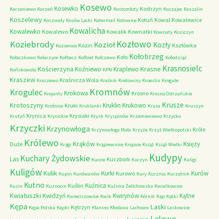
Kosewo
Kosewko
Kostrzyn
Korzeniewo
Korzeń
Kostomłoty
Koszajec
Koszalin
Koszelewy
Kotuń
Kowal
Kowalewice
Koszwały
Kosów Lacki
Kotermań
Kotowice
Kowalicha
Kowalewko
Kowalewo
Kowalik
Kownatki
Kownaty
Koziczyn
Kozłowo
Koziebrody
Kozioł
Kozły
Kozin
Kozłówka
Kozienice
Kołobrzeg
Koło
Kołaczkowo
Kołaczyce
Kołbacz
Kołbiel
Kołczewo
Kołodziąż
Krasnosielc
Kościerzyna
Krasne
Koźniewo
Kraplewo
Końskowola
KPN
Kraszew
Kraśnicza Wola
Kraszewo
Kraśnik
Kretowiny
Kroeslin
Krogule
Kromnów
Krogulec
Krokowa
Krosno
Krojanty
Krosno Odrzańskie
Krusze
Krotoszyny
Kruklin
Krukowo
Kruki
Krośnice
Kruklanki
Krusa
Kruszyn
Krynica
Krysiaki
Krutyń
Krynickie
Krysk
Kryspinów
Krzemieniewo
Krzycko
Krzyczki
Krzynowłoga
Króle
Krzynowłoga Mała
Krzyże
Krzyż Wielkopolski
Królewo
Krąków
Księży
Duże
Krągi
Krąpiewnice
Krępice
Książ
Książ Wielki
Kudypy
Kuchary Żydowskie
Las
Kuczbork
Kucice
Kuczyn
Kuligi
Kuligów
Kulik
Kurki
Kurów
Kurowo
Kupin
Kurdwanów
Kury
Kurznia
Kurzętnik
Kutno
Kuźnica
Kuślin
Kusin
Kuznocin
Kuźnica Żelichowska
Kwiatkowice
Kwiatuszki
Kwidzyń
Kwirynów
Kątne
Kwieciszowice
Kwik
Kórnik
Kąp
Kątki
Kępa
Laski
Kętrzyn
Kępa Polska
Kępki
Kłanino
Kłodawa
Lachowo
Laskowice