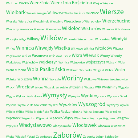
Wieczfnia Kościelna
Wieczfnia
Wicko
Wichulec
Wiejce
Wiejsce
Wiersze
Wielbark
Wieliszew
Wieniec
Wieleń
Wielgie
Wielka Piaśnica
Wierzchucino
Wierzchowo
Wierzba
Wierzbica
Wierzbinek
Wierzbno
Wierzchołek
Wikielec
Wiktorów
Wierzchy
Wiesiółka
Wiewiec
Wiewiórów
Wilanów
Wilczkowo
Wilków
Windyki
Wilkasy
Wilczęta
Wilga
Wincenta
Wincentowo
Wincentów
Winnica
Wirwajdy
Wisełka
Witoldów
Wizna
Winiec
Witkowo
Witnica
Wkra
Wlewsk
Wiśniewo
Wnory Wandy
Więcławice
Wiślica
Wiśniowo Ełckie
Wojcieszyn
Wojszczyce
Wodzisław
Wojciechów
Wojnicz
Wojnowice
Wojszki
Wola
Wola Pasikońska
Wolin
Wola Młocka
Wolbrom
Wolbórka
Wolgast
Wolica
Worliny
Wonna
Wolsztyn
Wolnica
Worgule
Wołkowe
Wriezen
Wrocimowice
Wrocław
Września
Wydminy
Wrocki
Wrona
Wrzask
Wrzeście
Wrząca
WTR
Wygoda
Wymysły
Wynki
Wygon
Wykrot
Wylazłowo
Wymyśle
Wyrzysk
Wyrzysk Osiek
Wyszogród
Wyszków
Wysoka
Wysokie Mazowieckie
Wyszel
Wyszyny
Wywła
Wólka Radzymińska
Wójcin
Wólka
Wólka Majdańska
Wólka Smolana
Wąbrzeźno
Wąsy
Wąchock
Wąsewo
Węgrów
Wągrodno
Wąpielsk
Wąwolnica
Wędrzyn
Węgliniec
Władysławowo
Włocławek
Wężyska
Władysławów
Włodawa
Włodowice
Zaborów
Włoka
Włosień
Ystad
Zaberbecze
Zaborów Leśny
Zabłudów