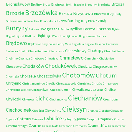
Bronisławów
Brzoza
Bruliny
Brwinów
Brusy
Bryki
Brzezie
Brzeziny
Brzeźnica
Brzozówka
Brzozie
Brzydowo
Brzuza
Buckow
Budy
Budy
Burdąg
Bulkowo
Busko Zdrój
Sulkowskie
Budzów
Buk Pomorski
Burg
Butryny
Bystre Chrzany
Bydgoszcz
Bydlino
Butzow
Bydlin
Bytów
Bąki
Bógdał
Bączal
Bądkowo
Bąki Wieczfnia
Bąkowiec
Błogosławie
Błotnica
Błędowo
Błędówko
Cecylówka
Cedry Małe
Cegielnia
Cegłów
Celejów
Ceranów
Chałupy
Charzykowy
Cerkwica
Chalin
Charlottenlund
Charsznica
Chechło
Chełm
Chmielewo
Chełmno
Chełmża
Chlebowo
Chlewiska
Chmielnik
Chobienice
Chodakówek
Chodaków
Chojnice
Choczewo
Chodzież
Chojny
Chotomów
Chotum
Chorzele
Choszczówka
Chomiąża
Chrcynno
Christiansminde
Chrośle
Chruszczobród
Chruściele
Chruśle
Chrzanowo
Chwaliszewo
Chylice
Chrzypsko Wielkie
Chrząchówek
Chudek
Chudki
Chycina
Ciechanów
Ciche
Chyliczki
Chynów
Ciechocin
Ciechanowiec
Cieksyn
Ciechocinek
Ciekocinko
Cieciórki
Cieplice
Cierpice
Cieszyno
Cybulice
Cottbus
Cyganka
Czaplinek
Cigacice
Criewen
Cychry
Czaplin
Czarna
Czarne
Czarnostów
Czarna Struga
Czarne Małe
Czarnocin
Czarnolas
Czarnotrzew