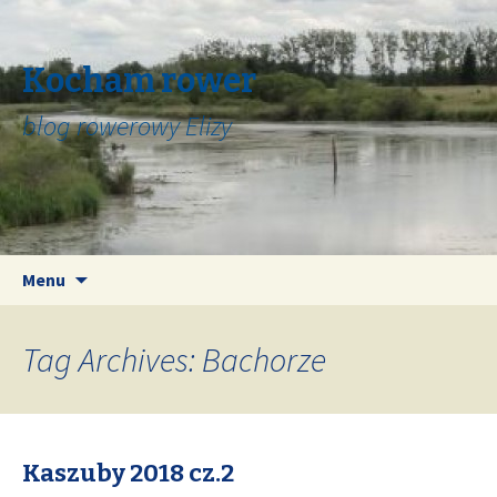
Kocham rower
blog rowerowy Elizy
Skip
Search
Menu
to
for:
content
Tag Archives: Bachorze
Kaszuby 2018 cz.2