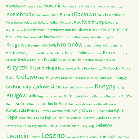
Kowalicha
Kowalewko
Kowalewo
Kowalik
Kownatki
Kownaty
Koziczyn
Kozłowo
Koziebrody
Kozioł
Kozły
Kozin
Kozłówka
Kozienice
Kołobrzeg
Koło
Kołaczkowo
Kołaczyce
Kołbacz
Kołbiel
Kołczewo
Kołodziąż
Krasnosielc
Kościerzyna
Krasne
Koźniewo
Kraplewo
Końskowola
KPN
Kraszew
Kraśnicza Wola
Kraszewo
Kraśnik
Kretowiny
Kroeslin
Krogule
Kromnów
Krogulec
Krokowa
Krosno
Krojanty
Krosno Odrzańskie
Krusze
Krotoszyny
Kruklin
Krukowo
Kruki
Krośnice
Kruklanki
Krusa
Kruszyn
Krynica
Krysiaki
Krutyń
Krynickie
Krysk
Kryspinów
Krzemieniewo
Krzycko
Krzyczki
Krzynowłoga
Króle
Krzynowłoga Mała
Krzyże
Krzyż Wielkopolski
Królewo
Krąków
Księży
Duże
Krągi
Krąpiewnice
Krępice
Książ
Książ Wielki
Kudypy
Kuchary Żydowskie
Las
Kuczbork
Kucice
Kuczyn
Kuligi
Kuligów
Kulik
Kurki
Kurów
Kurowo
Kupin
Kurdwanów
Kury
Kurznia
Kurzętnik
Kutno
Kuźnica
Kuślin
Kusin
Kuznocin
Kuźnica Żelichowska
Kwiatkowice
Kwiatuszki
Kwidzyń
Kwirynów
Kątne
Kwieciszowice
Kwik
Kórnik
Kąp
Kątki
Kępa
Laski
Kętrzyn
Kępa Polska
Kępki
Kłanino
Kłodawa
Lachowo
Laskowice
Lelewo
Leipzig
Leiden
Latchorzew
Lauta
Legionowo
Leidschendam
Leszno
Leoncin
Liberadz
Leszcz
Leśna
Lewków
Leśno
Libiszów