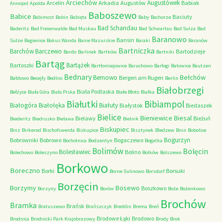
Arciechów
Augustówek
Arcelin
Arkadia
Augustów
Babiak
Annopol
Apolda
Baboszewo
Babice
Baciuty
Babimost
Babin
Babięta
Baby
Bachorze
Bad Schandau
Baderitz
Bad Freienwalde
Bad Muskau
Bad Schwartau
Bad Sulza
Bad
Baranowo
Bansin
Sulze
Bagienice
Bakus Wanda
Banie Mazurskie
Baraki
Baranów
Bartniczka
Barchów
Barczewo
Bartodzieje
Bardo
Barlinek
Bartków
Bartniki
Bartąg
Bartążek
Bartoszki
Bartłomiejowice
Baruchowo
Barłogi
Batowice
Bautzen
Bednary
Bełchów
Bemowo
Bergen am Rugen
Bałdowo
Becejły
Bedlno
Berlin
Białobrzegi
Biała Podlaska
Bełżyce
Biała Góra
Biała Piska
Białe Błoto
Białka
Białutki
Bibiampol
Białogóra
Białołęka
Białuty
Białystok
Biedaszek
Bielice
Bieniewice
Biesal
Bielawy
Bieżuń
Biederitz
Biedrusko
Bielawa
Bielnik
Biskupiec
Binz
Birkerod
Bischofswerda
Biskupice
Bisztynek
Bledzew
Bnin
Bobolice
Bogurzyn
Bobrowniki
Bobrowo
Bogaczewo
Bochotnica
Bodzentyn
Bogatka
Bolimów
Bolęcin
Bolesławiec
Bolino
Bolechowo
Boleszyno
Bolków
Bolszewo
Borkowo
Boreczno
Borki
Borsuki
Borne Sulinowo
Borsdorf
Borzęcin
Borzymy
Bosewo
Boszkowo
Borzyny
Borów
Boże
Bożenkowo
Brochów
Bramka
Brańsk
Bratuszewo
Brańszczyk
Breddin
Brema
Breń
Brodowe Łąki
Brodowo
Brodnica
Brodnicki Park Krajobrazowy
Brody
Brok