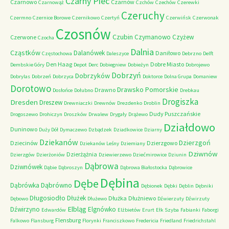
Czarny Piec
Czarnowo
Czarnów
Czarnowąż
Czchów
Czechów
Czerewki
Czeruchy
Czermno
Czernice Borowe
Czernikowo
Czertyń
Czerwińsk
Czerwonak
Czosnów
Czubin
Czymanowo
Czyżew
Czerwone
Czocha
Dalnia
Cząstków
Dalanówek
Daniłowo
Częstochowa
Daleszyce
Debrzno
Delft
Den Haag
Dobre Miasto
Dembskie Góry
Depot
Derc
Dobiegniew
Dobieżyn
Dobrojewo
Dobrzyń
Dobrzyków
Dobrylas
Dobrzeń
Dobrzyca
Doktorce
Dolna Grupa
Domaniew
Dorotowo
Drawsko Pomorskie
Drawno
Dosłońce
Dołubno
Drebkau
Drogiszka
Dresden
Dreszew
Drewniaczki
Drewnów
Drezdenko
Droblin
Dudy Puszczańskie
Drogoszewo
Drohiczyn
Droszków
Drwalew
Drygały
Drążewo
Działdowo
Duninowo
Duży Dół
Dymaczewo
Dzbądzek
Dziadkowice
Dziarny
Dziekanów
Dzierzgoń
Dziecinów
Dzierzgowo
Dziekanów Leśny
Dziemiany
Dziwnów
Dzierżążnia
Dzierzgów
Dzierżoniów
Dziewierzewo
Dziećmirowice
Dziunin
Dąbrowa
Dziwnówek
Dąbie
Dąbroszyn
Dąbrowa Białostocka
Dąbrowice
Dębina
Dębe
Dąbrówno
Dąbrówka
Dębionek
Dębki
Dęblin
Dębniki
Długosiodło
Dłużek
Dłużka
Dłużniewo
Dębowo
Dłużewo
Dźwierzuty
Dźwirzuty
Elbląg
Dźwirzyno
Elgnówko
Edwardów
Elżbietów
Erurt
Ełk Szyba
Fabianki
Faborgi
Flensburg
Falkowo
Flansburg
Florynki
Franciszkowo
Fredericia
Friedland
Friedrichstahl