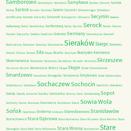
Samborowo
Sampława
Santok
Samoklęski
Samotnik
Sandau
Sanniki
Sarbsk
Sasino
Sassnitz
Sarbia
Sarnaki
Sarnowo
Scheveningen
Schiedam
Secymin
Schwedt
Schiffmuhle
Schleife
Schmilka
Schwepnitz
Schwerin
Seelow
Serock
Senftenberg
Seftenberg
Sellin
Semeliskes
Serby
Serniki
Seroki
Sianno
Siemiany
Siekierki
Sianów
Sieczychy
Siedlce
Siedlisko
Siemiatycze
Siemień
Sieraków
Sierpc
Siewierz
Nadrzeczny
Sieniawa
Siennica
Sierakowice
Siła
Skarżysko Kamienna
Skarlin
Siomki
Sitnica
Sitowa
Skaje
Skarżyce
Skrzeszew
Skierniewice
Skolimów
Skowrony
Skriebinai
Skrudki
Skrwilno
Skępe
Skwierzyna
Skórcz
Skrzynno
Skulsk
Skąpe
Slude
Smardzewice
Smardzewo
Smykowo
Smogulec
Smolarnia
Smarklice
Sobe
Sobieszewo
Sochaczew
Sochocin
Soboklęszcz
Sobolewo
Sokolniki
Sokołowo
Sopot
Sokoły
Somianka
Sokoły Jeziorne
Sokółka
Sominy
Sona
Sondenborg
Sowia Wola
Sosnowica
Sorkwity
Sosno
Sosnowe
Sosnówka
Sowia
Sońsk
Stanisławów
Srebrna
Stanisławowo
Spychowo
Srokowo
Stara Dąbrowa
Starachowice
Stara Kamienica
Stara Kiszewa
Stara Kornica
Stara
Stare
Stara Wrona
Sławogóra
Stara Wieś
Stara Wiśniewka
Starbienino