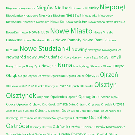
Nieporęt
Niegów
Nielbark
Niemiry
Niegowa
Niegowonice
Niemica
Nieszawa
Nieskórz
Niepołomice
Nieradowo
Niestum
Nieszawka
Nietoperek
Nowa Sól
Niewodnica
Nootdorp
Nordhavn
Nowa Wieś Ełcka
Nowa Wrona
Nowe Brzesko
Nowe Miasto
Nowe Guty
Nowe Miasto
Nowe Duninowo
Nowe Ramoty
Nowe Ramuki
Lubawskie
Nowe Miasto nad Pilicą
Nowe
Nowe Studzianki
Nowiny
Rumunki
Nowogard
Nowogrodziec
Nowogród
Nowy Dwór Gdański
Nowy Tomyśl
Nowy Korczyn
Nowy Sącz
Nuna
Nowęcin
Obryte
Nowy Troszyn
Nowy Zyck
Nur
Nyborg
Obierwia
Obroki
Ojrzeń
Obrąb
Ojerzyce
Ocięte
Ocypel
Odrowąż
Ogorzelnik
Ogrodzieniec
Olsztyn
Okuninka
Oleszno
Okalewo
Olecko
Olendy
Olpuch
Olszewka
Olsztynek
Opinogóra
Opalenica
Olędzkie
Opaleń
Opoczno
Opoki
Orneta
Orzysz
Opole
Oporów
Orchowo
Orchówek
Ortel
Ortrand
Oryszew
Orzełek
Osiecko
Osiek
Oschatz
Osie
Osieck
Osieczek
Osiek Drawski
Osmolice
Osnabrueck
Ostrołęka
Ostrowite
Ostroróg
Ostroszowice
Ostrowiec Świętokrzyski
Ostróda
Ostrówek
Ostrów Lubelski
Ostrów Mazowiecka
Ostródy
Ostrów
Otwock
Otręba
Ostrów Wielkopolski
Osówka
Otorowo
Otłoczyn
Owińsk
Ołuda