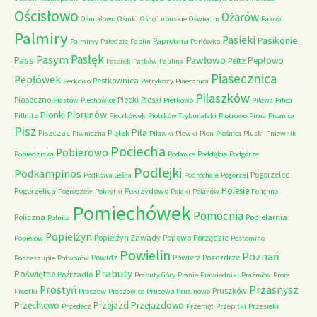
Ościsłowo
Ożarów
Ośmiałowo
Ośniki
Ośno Lubuskie
Oświęcim
Pakość
Palmiry
Pasieki
Pasikonie
Paprotnia
Palmiryy
Palędzie
Paplin
Parłówko
Pasłęk
Pasym
Pawłowo
Pass
Pepłowo
Peitz
Paterek
Patków
Paulina
Piasecznica
Pepłówek
Pestkownica
Perkowo
Petrykozy
Piaecznica
Pilaszków
Piaseczno
Piecki
Pieski
Piastów
Piechowice
Pietkowo
Pilawa
Pilica
Piorunów
Pionki
Pillnitz
Piotrkówek
Piotrków Trybunalski
Piotrowo
Pirna
Pisanica
Pisz
Piła
Piszczac
Piątek
Piwniczna
Piławki
Plewki
Plon
Plośnica
Pluski
Pniewnik
Pociecha
Pobierowo
Pobiedziska
Podawce
Poddąbie
Podgórze
Podlejki
Podkampinos
Pogorzelec
Podkowa Leśna
Podrochale
Pogorzel
Polesie
Pogorzelica
Pokrzydowo
Pogroszew
Pokrytki
Polaki
Polanów
Polichno
Pomiechówek
Pomocnia
Policzna
Popielarnia
Polnica
Popielżyn
Popielżyn Zawady
Popowo
Porządzie
Popielów
Postomino
Powielin
Poznań
Powidz
Powierż
Pozezdrze
Poszeszupie
Potworów
Prabuty
Poświętne
Poźrzadło
Prabuty Góry
Pranie
Prawiedniki
Prażmów
Prora
Przasnysz
Prostyń
Pruszków
Prostki
Proszew
Proszowice
Prusewo
Prusinowo
Przechlewo
Przejazd
Przejazdowo
Przedecz
Przemęt
Przepitki
Przesieki