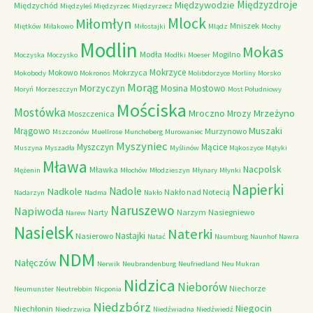
Międzyzdroje
Międzywodzie
Międzychód
Międzyleś
Międzyrzec
Międzyrzecz
Mlock
Miłomłyn
Mniszek
Miętków
Miłakowo
Miłostajki
Mlądz
Mochy
Modlin
Mokas
Modła
Mogilno
Moczyska
Moczysko
Modłki
Moeser
Mokrzyce
Mokowo
Mokrzyca
Mokobody
Mokronos
Molibdorzyce
Morliny
Morsko
Morąg
Morzyczyn
Mosina
Mostowo
Moryń
Morzeszczyn
Most Południowy
Mościska
Mostówka
Mrzeżyno
Mroczno
Mrozy
Moszczenica
Muszaki
Mrągowo
Murzynowo
Mszczonów
Muellrose
Muncheberg
Murowaniec
Myszyniec
Myszczyn
Mącice
Muszyna
Myszadła
Myślinów
Mąkoszyce
Mątyki
Mława
Nacpolsk
Mławka
Mężenin
Młochów
Młodzieszyn
Młynary
Młynki
Napierki
Nadkole
Nadole
Nakło nad Notecią
Nadarzyn
Nadma
Nakło
Naruszewo
Napiwoda
Narty
Narzym
Nasiegniewo
Narew
Nasielsk
Naterki
Nastajki
Nasierowo
Natać
Naumburg
Naunhof
Nawra
NDM
Nałęczów
Nerwik
Neubrandenburg
Neufriedland
Neu Mukran
Nidzica
Nieborów
Niechorze
Neumunster
Neutrebbin
Nicponia
Niedzbórz
Niegocin
Niechłonin
Niedrzwica
Niedźwiadna
Niedźwiedź