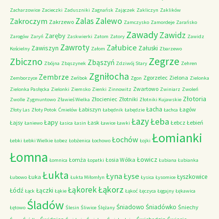
Zacharzowice
Zacieczki
Zaduszniki
Zagnańsk
Zajączek
Zakliczyn
Zaklików
Zalas
Zalewo
Zakroczym
Zakrzewo
Zamczysko
Zamordeje
Zarańsko
Zawady
Zawidz
Zaręby
Zarogów
Zaryń
Zaskwierki
Zatom
Zatory
Zawidz
Zawroty
Załubice
Zawiszyn
Załuski
Kościelny
Załom
Zbarzewo
Zegrze
Zbiczno
Zbąszyń
Zbójna
Zbąszynek
Zdziwój Stary
Zehren
Zgniłocha
Zembrze
Zgorzelec
Zielona
Zemborzyce
Zeńbok
Zgon
Zielonka
Zwartowo
Zielonka Pasłęcka
Zielonki
Ziemsko
Zienki
Zinnowitz
Zwiniarz
Zwoleń
Złotoria
Złocieniec
Złotniki
Zwolle
Zygmuntowo
Zławieś Wielka
Złotniki Kujawskie
Łacha
Łabiszyn
Łagów
Złoty Las
Złoty Potok
Ćmielów
Łabędnik
Łabędzie
Łachca
Łazy
Łeba
Łapy
Łajsy
Łask
Łebcz
Łebień
Łaniewo
Łasica
Łasin
Ławice
Ławki
Łomianki
Łochów
Łebki
Łebki Wielkie
Łobez
Łobżenica
Łochowo
Łojki
Łomna
Łowicz
Łomża
Łosia Wólka
Łomnica
Łopatki
Łubiana
Łubianka
Łukta
Łyna
Łyse
Łyszkowice
Łuka
Łubowo
Łukta Miłomłyn
Łysica
Łysomice
Łąkorz
Łąkorek
Łódź
Łączki
Łąck
Łąkie
Łąkoć
Łęczyca
Łęgajny
Łękawica
Śladów
Śniadowo
Śniadówko
Śniechy
Łętowo
Ślesin
Śliwice
Ślężany