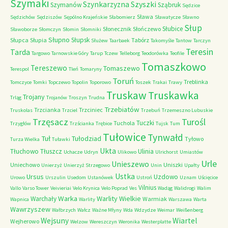
Szymaki
Szyszki
Szynkarzyzna
Szymanów
Sząbruk
Sędzice
Sława
Sędzichów
Sędziszów
Sępólno Krajeńskie
Słabomierz
Sławatycze
Sławno
Słup
Słubice
Słonecznik
Słończewo
Sławoborze
Słomczyn
Słomin
Słomniki
Słupno
Słupsk
Słupca
Słupia
Tabórz
Służew
Taarbaek
Takomyśle
Tantow
Tarczyn
Teresin
Tarda
Targowo
Tarnowskie Góry
Tarup
Tczew
Telleborg
Teodorówka
Teofile
Tomaszkowo
Tereszewo
Tomaszewo
Terespol
Tleń
Tomaryny
Toruń
Treblinka
Tomczyce
Tomki
Topczewo
Topolin
Toporowo
Toszek
Trakai
Trawy
Truskaw
Truskawka
Trojany
Trląg
Trojanów
Troszyn
Trudna
Trzebiatów
Trzcianka
Trzciniec
Truskolas
Trzciel
Trzebuń
Trzemeszno Lubuskie
Trzęsacz
Turośl
Tuczki
Tuchola
Trzygłów
Trzścianka
Trębice
Tujsk
Tum
Tułowice
Tynwałd
Tuł
Tułodziad
Tyłowo
Turza Wielka
Tuławki
Ukta
Tłuchowo
Tłuszcz
Ulinia
Uchacze
Udryn
Ulikowo
Ulrichorst
Umiastów
Urle
Unieszewo
Uniechowo
Uniszki
Unierzyż
Unierzyż Strzegowo
Unin
Upałty
Ustka
Ursus
Uzdowo
Urowo
Urszulin
Usedom
Ustanówek
Ustroń
Uznam
Uścięcice
Vilnius
Vallo
Varso Tower
Veivieriai
Velo Krynica
Velo Poprad
Ves
Wadąg
Walidrogi
Walim
Warka
Warlity Wielkie
Warchały
Warmiak
Wapnica
Warlity
Warszawa
Warta
Wawrzyszew
Wałbrzych
Wałcz
Ważne Młyny
Wda
Wdzydze
Weimar
Weißenberg
Wejsuny
Wiartel
Wejherowo
Welzow
Wereszczyn
Weronika
Westerplatte