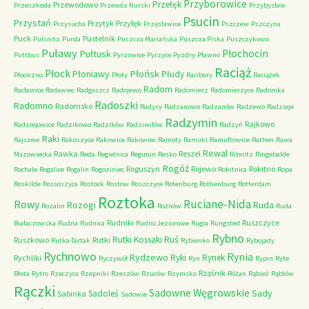
Przyborowice
Przełęk
Przewodowo
Przeszkoda
Przewóz Nurski
Przybysław
Psucin
Przystań
Przytyk
Przyłęk
Przysucha
Przęsławice
Pszczew
Pszczyna
Puck
Pustelnik
Pulsnitz
Purda
Puszcza Mariańska
Puszcza Piska
Puszczykowo
Puławy
Pułtusk
Płochocin
Puttbus
Pyrzowice
Pyrzyce
Pyzdry
Pławno
Raciąż
Płock
Płońsk
Płoniawy
Płudy
Płociczno
Płoty
Racibory
Raciążek
Radom
Racławice
Radawiec
Radgoszcz
Radojewo
Radomierz
Radomierzyce
Radomka
Radoszki
Radomno
Radomsko
Radysy
Radzanowo
Radzanów
Radzewo
Radzieje
Radzymin
Rajkowo
Radziejowice
Radzikowo
Radzików
Radziwiłów
Radzyń
Raki
Rajszew
Rakoszyce
Rakowice
Rakowiec
Ramoty
Ramuki
Ramułtowice
Rathen
Rawa
Rewal
Rawka
Reszel
Mazowiecka
Reda
Regielnica
Regimin
Resko
Ribnitz
Ringebalde
Rogóż
Roguszyn
Rojewo
Rokitno
Rochale
Rogalice
Rogalin
Rogoziniec
Rokitnica
Ropa
Roskilde
Rossoszyca
Rostock
Rostow
Roszczyce
Rotenburg
Rothenburg
Rotterdam
Roztoka
Ruciane-Nida
Rowy
Rozogi
Ruda
Rozalin
Rożnów
Ruda
Rudniki
Ruszczyce
Białaczowska
Rudna
Rudnica
Rudno Jeziorowe
Rugia
Rungsted
Rybno
Ruś
Rutki Kossaki
Ruszkowo
Rutki
Rutka-Tartak
Rybienko
Rybojady
Rychnowo
Rynia
Rydzewo
Ryki
Rynek
Rychliki
Ryczywół
Ryn
Rypin
Ryte
Rząśnik
Błota
Rytro
Rzeczyca
Rzepniki
Rzeszów
Rzuców
Rzymsko
Różan
Rąbież
Rąblów
Rączki
Sadowne Węgrowskie
Sady
Sadoleś
Sabinka
Sadowie