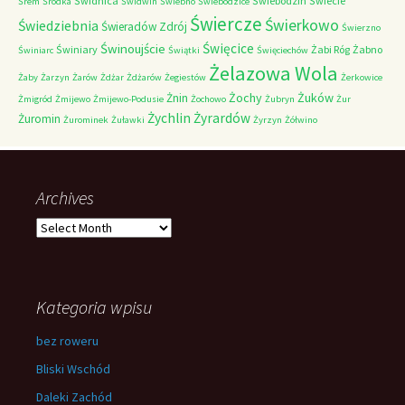
Świdnica
Świebodzin
Świecie
Śrem
Śródka
Świdwin
Świebno
Świebodzice
Świercze
Świerkowo
Świedziebnia
Świeradów Zdrój
Świerzno
Świnoujście
Święcice
Świniary
Żabi Róg
Żabno
Świniarc
Świątki
Święciechów
Żelazowa Wola
Żaby
Żarzyn
Żarów
Żdżar
Żdżarów
Żegiestów
Żerkowice
Żochy
Żuków
Żnin
Żmigród
Żmijewo
Żmijewo-Podusie
Żochowo
Żubryn
Żur
Żychlin
Żyrardów
Żuromin
Żurominek
Żuławki
Żyrzyn
Żółwino
Archives
Archives
Kategoria wpisu
bez roweru
Bliski Wschód
Daleki Zachód