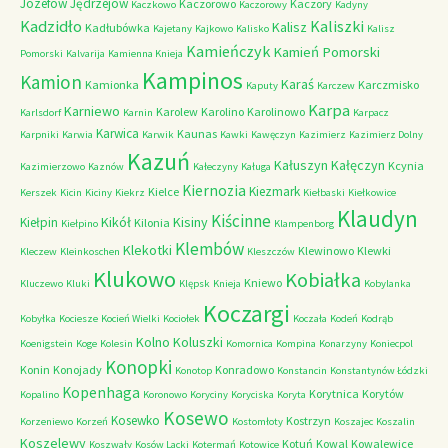
Józefów
Jędrzejów
Kaczorowo
Kaczory
Kaczkowo
Kaczorowy
Kadyny
Kadzidło
Kaliszki
Kalisz
Kadłubówka
Kajetany
Kajkowo
Kalisko
Kalisz
Kamieńczyk
Kamień Pomorski
Pomorski
Kalvarija
Kamienna Knieja
Kampinos
Kamion
Karaś
Kamionka
Karczmisko
Kaputy
Karczew
Karpa
Karniewo
Karolew
Karolino
Karolinowo
Karlsdorf
Karnin
Karpacz
Karwica
Kaunas
Karpniki
Karwia
Karwik
Kawki
Kawęczyn
Kazimierz
Kazimierz Dolny
Kazuń
Kałuszyn
Kałęczyn
Kcynia
Kazimierzowo
Kaznów
Kałeczyny
Kaługa
Kiernozia
Kiezmark
Kielce
Kerszek
Kicin
Kiciny
Kiekrz
Kiełbaski
Kiełkowice
Klaudyn
Kiścinne
Kikół
Kisiny
Kiełpin
Kilonia
Kiełpino
Klampenborg
Klembów
Klekotki
Klewinowo
Klewki
Kleczew
Kleinkoschen
Kleszczów
Klukowo
Kobiałka
Kniewo
Kluczewo
Kluki
Klępsk
Knieja
Kobylanka
Koczargi
Kobyłka
Kociesze
Kocień Wielki
Kociołek
Koczała
Kodeń
Kodrąb
Kolno
Koluszki
Koenigstein
Koge
Kolesin
Komornica
Kompina
Konarzyny
Koniecpol
Konopki
Konin
Konojady
Konradowo
Konotop
Konstancin
Konstantynów Łódzki
Kopenhaga
Korytnica
Korytów
Kopalino
Koronowo
Koryciny
Koryciska
Koryta
Kosewo
Kosewko
Kostrzyn
Korzeniewo
Korzeń
Kostomłoty
Koszajec
Koszalin
Koszelewy
Kotuń
Kowal
Kowalewice
Koszwały
Kosów Lacki
Kotermań
Kotowice