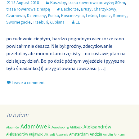
18 August 2018
Kaszuby
,
trasa rowerowa powyżej 80km
,
trasa rowerowa z mapą
Bachorze
,
Brusy
,
Charzykowy
,
Czarnowo
,
Dziemiany
,
Funka
,
Kościerzyna
,
Leśno
,
Lipusz
,
Sominy
,
Swornegacie
,
Trzebuń
,
Łubiana
EL
po cudownie ciepłym, bardzo pogodnym wieczorze rano
powitał mnie deszcz. Nie był groźny, zdecydowanie
przelotny ale momentami rzęsisty – no i ustawił plan na
dzisiejszy dzień. Bo po dość późnym wyjeździe (pyyyszne
było śniadanko:))) przygotowana zawczasu
[…]
Leave a comment
Tu byłam
Adamówek
Aleksandrów
Ahlbeck
Abramów
Aeroskobing
Andzin
Aleksandrów Kujawski
Amsterdam
Altranft
Alwernia
Anielin
Anklam