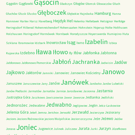
Gąsocin
Gągolin
Gągławki
Głogów
Gładczyn
Głomsk
Głowaczów
Głuch
Głęboczek
Hamburg
Głuchów
Głusk
Głusko
Głębokie
Hajnówka
Hanna
Hejdyk
Hel
Hannover
Harlev
Harsz
Havelberg
Helenka
Hellebaek
Helsignor
Herfolge
Heringsdorf
Hillerod
Hohenreichendorf
Hohensaaten
Hohnstein
Hojerup
Holte
Holthusen
Holzhausen
Horingsdorf
Hormówek
Hornbaek
Horodyszcze
Hoyerswerda
Humięcino
Huta
Izabelin
Isąg
Inowrocław
Iwno
Szklana
Ibramowice
Idzbark
Izbica
Iława
Iłowo
Iłów
Jabłonka
Izdebno
Jabłonna
Iły
Kujawska
Jabłoń
Jachranka
Jadów
Jabłonowo
Jabłonowo Pomorskie
Jadwisin
Janowo
Jajkowo
Jaktorów
Janowiec
Janowiec Kościelny
Jamniki
Janówek
Janów
Januszew
Januszewice
Jany
Janówko
Janów Lubelski
Jastarnia
Janów Podlaski
Jarmatów
Jarnatów
Jarnice
Jarosławiec
Jasionna
Jastrzębia Góra
Jedlanka
Jaszkowo
Jawiszowice
Jawor
Jaworze
Jedliński
Jedwabno
Jednorożec
Jedwabne
Jeglin
Jeglijowiec
Jelcz-Laskowice
Jerzwałd
Jelenia Góra
Jeziorany
Jeleń
Jemna
Jerichov
Jerwałd
Jezierzyce
Jeżewo
Jeże
Jezioro
Jezioro Rożnowskie
jezioro Wulpińskie
Jeziorszczyzna
Jeżów
Joniec
Jurzyn
Jurata
Jugowice
Jonava
Julinek
Juliszew
Jurki
Józefkowo