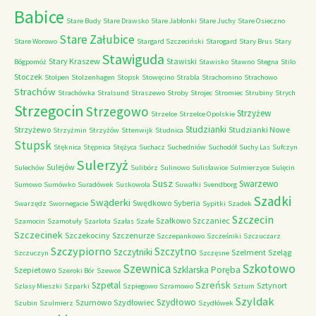
Babice
Stare Budy
Stare Drawsko
Stare Jabłonki
Stare Juchy
Stare Osieczno
Stare Załubice
Stare Worowo
Stargard Szczeciński
Starogard
Stary Brus
Stary
Stawiguda
Stary Kraszew
Stawiski
Bógpomóż
Stawisko
Stawno
Stegna
Stilo
Stoczek
Stolpen
Stolzenhagen
Stopsk
Stowęcino
Strabla
Strachomino
Strachowo
Strachów
Strachówka
Stralsund
Straszewo
Stroby
Strojec
Stromiec
Strubiny
Strych
Strzegocin
Strzegowo
Strzyżew
Strzelce
Strzelce Opolskie
Studzianki
Strzyżewo
Studzianki Nowe
Strzyżmin
Strzyżów
Sttenwijk
Studnica
Stupsk
Stęknica
Stępnica
Stężyca
Suchacz
Suchedniów
Suchodół
Suchy Las
Sufczyn
Sulerzyż
Sulejów
Sulechów
Sulibórz
Sulinowo
Sulisławice
Sulmierzyce
Sulęcin
Susz
Swarzewo
Sumowo
Sumówko
Suradówek
Suskowola
Suwałki
Svendborg
Szadki
Swąderki
Swędkowo
Syberia
Swarzędz
Swornegacie
Sypitki
Szadek
Szczecin
Szałkowo
Szczaniec
Szamocin
Szamotuły
Szarlota
Szałas
Szałe
Szczecinek
Szczekociny
Szczenurze
Szczepankowo
Szcześniki
Szczuczarz
Szczypiorno
Szczytno
Szczytniki
Szelment
Szeląg
Szczuczyn
Szczęsne
Szkotowo
Szewnica
Szklarska Poręba
Szepietowo
Szeroki Bór
Szewce
Szreńsk
Szpetal
Sztynort
Szlasy Mieszki
Szparki
Szpiegowo
Szramowo
Sztum
Szyldak
Szydłowo
Szumowo
Szydłowiec
Szubin
Szulmierz
Szydłówek