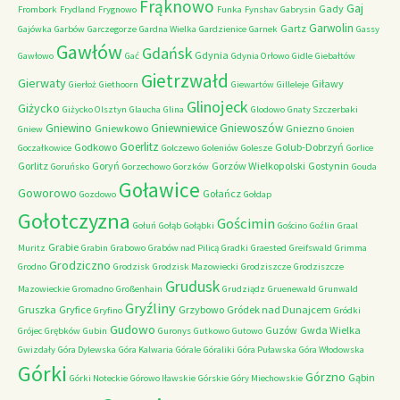
Frąknowo
Gaj
Gady
Frombork
Frydland
Frygnowo
Funka
Fynshav
Gabrysin
Garwolin
Gartz
Gajówka
Garbów
Garczegorze
Gardna Wielka
Gardzienice
Garnek
Gassy
Gawłów
Gdańsk
Gdynia
Gawłowo
Gać
Gdynia Orłowo
Gidle
Giebałtów
Gietrzwałd
Gierwaty
Giławy
Gierłoż
Giethoorn
Giewartów
Gilleleje
Glinojeck
Giżycko
Giżycko Olsztyn
Glaucha
Glina
Glodowo
Gnaty Szczerbaki
Gniewino
Gniewniewice
Gniewoszów
Gniewkowo
Gniezno
Gniew
Gnoien
Goerlitz
Godkowo
Golub-Dobrzyń
Goczałkowice
Golczewo
Goleniów
Golesze
Gorlice
Gorlitz
Goryń
Gorzów Wielkopolski
Gostynin
Goruńsko
Gorzechowo
Gorzków
Gouda
Goławice
Goworowo
Gołańcz
Gozdowo
Gołdap
Gołotczyzna
Gościmin
Gołuń
Gołąb
Gołąbki
Gościno
Goźlin
Graal
Grabie
Muritz
Grabin
Grabowo
Grabów nad Pilicą
Gradki
Graested
Greifswald
Grimma
Grodziczno
Grodno
Grodzisk
Grodzisk Mazowiecki
Grodziszcze
Grodziszcze
Grudusk
Mazowieckie
Gromadno
Großenhain
Grudziądz
Gruenewald
Grunwald
Gryźliny
Gruszka
Gryfice
Grzybowo
Gródek nad Dunajcem
Gryfino
Gródki
Gudowo
Guzów
Gwda Wielka
Grójec
Grębków
Gubin
Guronys
Gutkowo
Gutowo
Gwizdały
Góra Dylewska
Góra Kalwaria
Górale
Góraliki
Góra Puławska
Góra Włodowska
Górki
Górzno
Gąbin
Górki Noteckie
Górowo Iławskie
Górskie
Góry Miechowskie