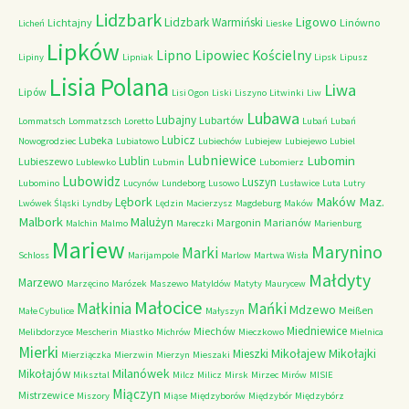
Lidzbark
Ligowo
Lidzbark Warmiński
Lichtajny
Linówno
Licheń
Lieske
Lipków
Lipno
Lipowiec Kościelny
Lipiny
Lipniak
Lipsk
Lipusz
Lisia Polana
Liwa
Lipów
Lisi Ogon
Liski
Liszyno
Litwinki
Liw
Lubawa
Lubajny
Lubartów
Lommatsch
Lommatzsch
Loretto
Lubań
Lubań
Lubicz
Lubeka
Nowogrodziec
Lubiatowo
Lubiechów
Lubiejew
Lubiejewo
Lubiel
Lubniewice
Lubomin
Lublin
Lubieszewo
Lublewko
Lubmin
Lubomierz
Lubowidz
Luszyn
Lubomino
Lucynów
Lundeborg
Lusowo
Lusławice
Luta
Lutry
Maków Maz.
Lębork
Lwówek Śląski
Lyndby
Lędzin
Macierzysz
Magdeburg
Maków
Malbork
Malużyn
Margonin
Marianów
Malchin
Malmo
Mareczki
Marienburg
Mariew
Marynino
Marki
Schloss
Marijampole
Marlow
Martwa Wisła
Małdyty
Marzewo
Marzęcino
Marózek
Maszewo
Matyldów
Matyty
Maurycew
Małocice
Małkinia
Mańki
Mdzewo
Meißen
Małe Cybulice
Małyszyn
Miedniewice
Miechów
Melibdorzyce
Mescherin
Miastko
Michrów
Mieczkowo
Mielnica
Mierki
Mikołajew
Mikołajki
Mieszki
Mierziączka
Mierzwin
Mierzyn
Mieszaki
Milanówek
Mikołajów
Miksztal
Milcz
Milicz
Mirsk
Mirzec
Mirów
MISIE
Miączyn
Mistrzewice
Miszory
Miąse
Międzyborów
Międzybór
Międzybórz