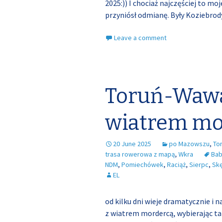
2025:)) I chociaż najczęściej to mo
przyniósł odmianę. Były Koziebrody
Leave a comment
Toruń-Wawa
wiatrem mo
20 June 2025
po Mazowszu
,
To
trasa rowerowa z mapą
,
Wkra
Ba
NDM
,
Pomiechówek
,
Raciąż
,
Sierpc
,
Sk
EL
od kilku dni wieje dramatycznie i 
z wiatrem mordercą, wybierając tak