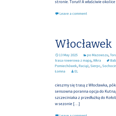
stronie. Toruń! A właściwie okolic
Leave a comment
Włocławek
13 May 2025
po Mazowszu
,
Tor
trasa rowerowa z mapą
,
Wkra
Ba
Pomiechówek
,
Raciąż
,
Sierpc
,
Sochoci
Łomna
EL
cieszmy się trasą z Włocławka, pók
sensowna poranna opcja do Kutna
szczeciniaka z przedłużką do Kołob
w sezonie
[…]
Leave a comment