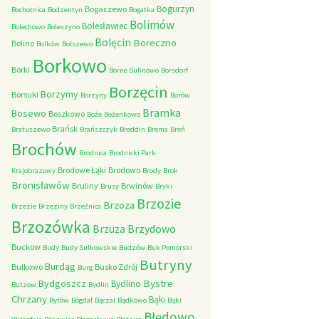
Bogurzyn
Bogaczewo
Bochotnica
Bodzentyn
Bogatka
Bolimów
Bolesławiec
Bolechowo
Boleszyno
Bolęcin
Boreczno
Bolino
Bolków
Bolszewo
Borkowo
Borki
Borne Sulinowo
Borsdorf
Borzęcin
Borzymy
Borsuki
Borzyny
Borów
Bramka
Bosewo
Boszkowo
Boże
Bożenkowo
Brańsk
Bratuszewo
Brańszczyk
Breddin
Brema
Breń
Brochów
Brodnica
Brodnicki Park
Brodowe Łąki
Brodowo
Krajobrazowy
Brody
Brok
Bronisławów
Bruliny
Brwinów
Brusy
Bryki
Brzozie
Brzoza
Brzezie
Brzeziny
Brzeźnica
Brzozówka
Brzydowo
Brzuza
Buckow
Budy
Budy Sulkowskie
Budzów
Buk Pomorski
Butryny
Burdąg
Bulkowo
Busko Zdrój
Burg
Bystre
Bydgoszcz
Bydlino
Butzow
Bydlin
Chrzany
Bąki
Bytów
Bógdał
Bączal
Bądkowo
Bąki
Błędowo