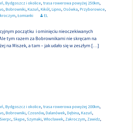
uń, Bydgoszcz i okolice
,
trasa rowerowa powyżej 250km
,
wo
,
Bobrowniki
,
Kazuń
,
Kikół
,
Lipno
,
Osówka
,
Przyborowice
,
kroczym
,
Łomianki
EL
cyjnym początku i ominięciu nieoczekiwanych
 Ale tym razem za Bobrownikami nie skręcam na
żej na Miszek, a tam – jak udało się w zeszłym
[…]
uń, Bydgoszcz i okolice
,
trasa rowerowa powyżej 200km
,
wo
,
Bobrowniki
,
Czosnów
,
Dalanówek
,
Dębina
,
Kazuń
,
Sierpc
,
Skępe
,
Szymaki
,
Włocławek
,
Zakroczym
,
Zawidz
,