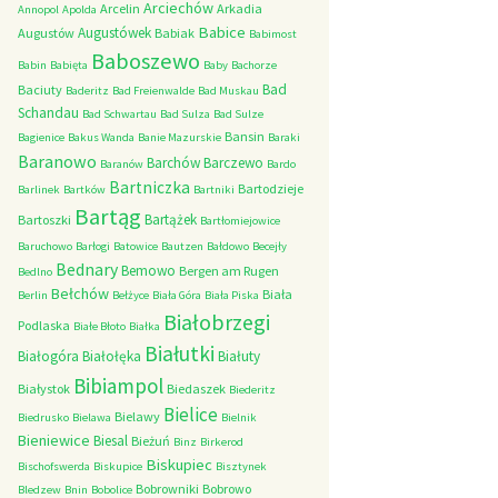
Arciechów
Arcelin
Arkadia
Annopol
Apolda
Babice
Augustówek
Augustów
Babiak
Babimost
Baboszewo
Babin
Babięta
Baby
Bachorze
Bad
Baciuty
Baderitz
Bad Freienwalde
Bad Muskau
Schandau
Bad Schwartau
Bad Sulza
Bad Sulze
Bansin
Bagienice
Bakus Wanda
Banie Mazurskie
Baraki
Baranowo
Barchów
Barczewo
Baranów
Bardo
Bartniczka
Bartodzieje
Barlinek
Bartków
Bartniki
Bartąg
Bartążek
Bartoszki
Bartłomiejowice
Baruchowo
Barłogi
Batowice
Bautzen
Bałdowo
Becejły
Bednary
Bemowo
Bergen am Rugen
Bedlno
Bełchów
Biała
Berlin
Bełżyce
Biała Góra
Biała Piska
Białobrzegi
Podlaska
Białe Błoto
Białka
Białutki
Białogóra
Białołęka
Białuty
Bibiampol
Białystok
Biedaszek
Biederitz
Bielice
Bielawy
Biedrusko
Bielawa
Bielnik
Bieniewice
Biesal
Bieżuń
Binz
Birkerod
Biskupiec
Bischofswerda
Biskupice
Bisztynek
Bobrowniki
Bobrowo
Bledzew
Bnin
Bobolice