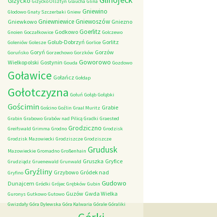
Giżycko
Giżycko Olsztyn
Glaucha
Glina
Gniewino
Glodowo
Gnaty Szczerbaki
Gniew
Gniewniewice
Gniewoszów
Gniewkowo
Gniezno
Goerlitz
Godkowo
Gnoien
Goczałkowice
Golczewo
Golub-Dobrzyń
Gorlitz
Goleniów
Golesze
Gorlice
Goryń
Gorzów
Goruńsko
Gorzechowo
Gorzków
Goworowo
Wielkopolski
Gostynin
Gouda
Gozdowo
Goławice
Gołańcz
Gołdap
Gołotczyzna
Gołuń
Gołąb
Gołąbki
Gościmin
Grabie
Gościno
Goźlin
Graal Muritz
Grabin
Grabowo
Grabów nad Pilicą
Gradki
Graested
Grodziczno
Greifswald
Grimma
Grodno
Grodzisk
Grodzisk Mazowiecki
Grodziszcze
Grodziszcze
Grudusk
Mazowieckie
Gromadno
Großenhain
Gruszka
Gryfice
Grudziądz
Gruenewald
Grunwald
Gryźliny
Grzybowo
Gródek nad
Gryfino
Gudowo
Dunajcem
Gródki
Grójec
Grębków
Gubin
Guzów
Gwda Wielka
Guronys
Gutkowo
Gutowo
Gwizdały
Góra Dylewska
Góra Kalwaria
Górale
Góraliki