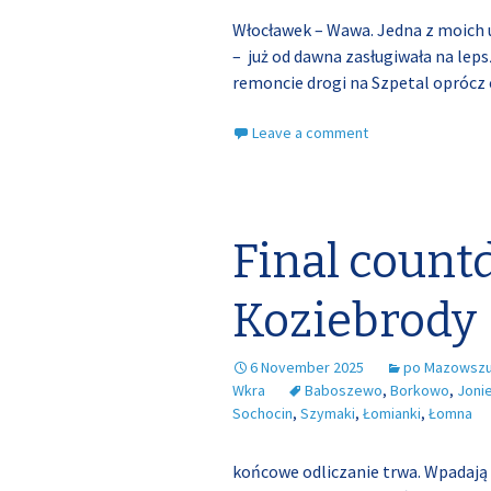
Włocławek – Wawa. Jedna z moich u
– już od dawna zasługiwała na lep
remoncie drogi na Szpetal oprócz
Leave a comment
Final count
Koziebrody
6 November 2025
po Mazowsz
Wkra
Baboszewo
,
Borkowo
,
Joni
Sochocin
,
Szymaki
,
Łomianki
,
Łomna
końcowe odliczanie trwa. Wpadają 