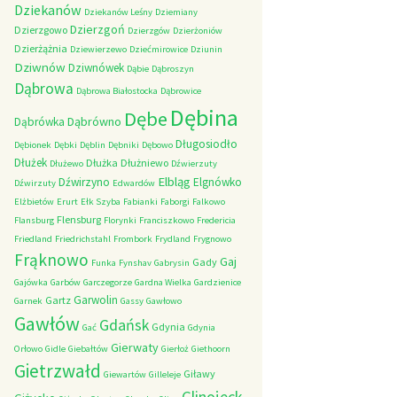
Dziekanów
Dziekanów Leśny
Dziemiany
Dzierzgoń
Dzierzgowo
Dzierzgów
Dzierżoniów
Dzierżążnia
Dziewierzewo
Dziećmirowice
Dziunin
Dziwnów
Dziwnówek
Dąbie
Dąbroszyn
Dąbrowa
Dąbrowa Białostocka
Dąbrowice
Dębina
Dębe
Dąbrówno
Dąbrówka
Długosiodło
Dębionek
Dębki
Dęblin
Dębniki
Dębowo
Dłużek
Dłużka
Dłużniewo
Dłużewo
Dźwierzuty
Elbląg
Dźwirzyno
Elgnówko
Dźwirzuty
Edwardów
Elżbietów
Erurt
Ełk Szyba
Fabianki
Faborgi
Falkowo
Flensburg
Flansburg
Florynki
Franciszkowo
Fredericia
Friedland
Friedrichstahl
Frombork
Frydland
Frygnowo
Frąknowo
Gaj
Gady
Funka
Fynshav
Gabrysin
Gajówka
Garbów
Garczegorze
Gardna Wielka
Gardzienice
Garwolin
Gartz
Garnek
Gassy
Gawłowo
Gawłów
Gdańsk
Gdynia
Gać
Gdynia
Gierwaty
Orłowo
Gidle
Giebałtów
Gierłoż
Giethoorn
Gietrzwałd
Giławy
Giewartów
Gilleleje
Glinojeck