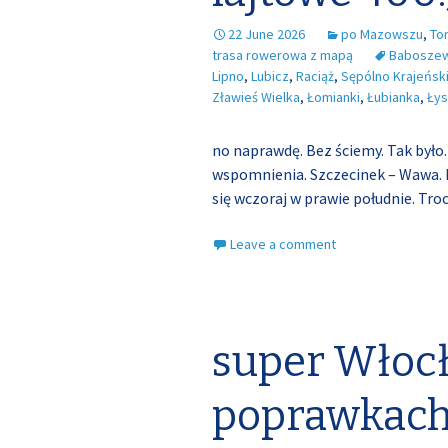
22 June 2026
po Mazowszu
,
To
trasa rowerowa z mapą
Babosze
Lipno
,
Lubicz
,
Raciąż
,
Sępólno Krajeńsk
Zławieś Wielka
,
Łomianki
,
Łubianka
,
Ły
no naprawdę. Bez ściemy. Tak było
wspomnienia. Szczecinek – Wawa. P
się wczoraj w prawie południe. Tro
Leave a comment
super Włoc
poprawkac