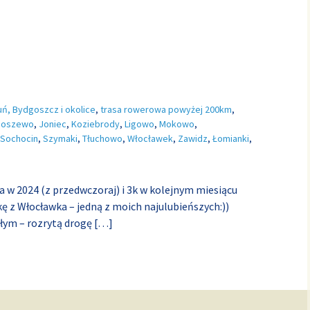
uń, Bydgoszcz i okolice
,
trasa rowerowa powyżej 200km
,
boszewo
,
Joniec
,
Koziebrody
,
Ligowo
,
Mokowo
,
Sochocin
,
Szymaki
,
Tłuchowo
,
Włocławek
,
Zawidz
,
Łomianki
,
 w 2024 (z przedwczoraj) i 3k w kolejnym miesiącu
skę z Włocławka – jedną z moich najulubieńszych:))
ezłym – rozrytą drogę
[…]