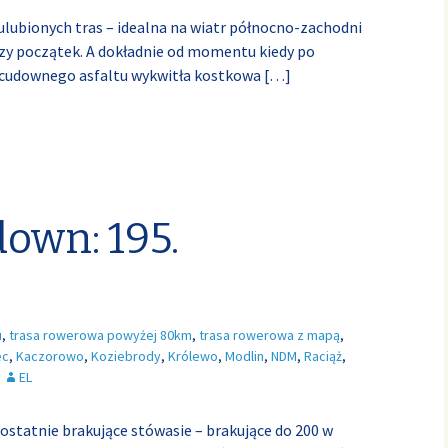
lubionych tras – idealna na wiatr północno-zachodni
szy początek. A dokładnie od momentu kiedy po
 cudownego asfaltu wykwitła kostkowa
[…]
down: 195.
u
,
trasa rowerowa powyżej 80km
,
trasa rowerowa z mapą
,
ec
,
Kaczorowo
,
Koziebrody
,
Królewo
,
Modlin
,
NDM
,
Raciąż
,
EL
ostatnie brakujące stówasie – brakujące do 200 w