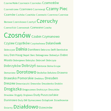
Czarnostów
Czarne Małe
Czarnocin
Czarnolas
Czarny Piec
Czarnowo
Czarnotrzew
Czarnowąż
Czarnów
Czchów
Czechów
Czerewki
Czermno
Czernice
Czeruchy
Borowe
Czernikowo
Czertyń
Czerwone
Czerwińsk
Czerwonak
Czocha
Czosnów
Czubin
Czymanowo
Cząstków
Czyżew
Dalanówek
Częstochowa
Dalnia
Daniłowo
Daleszyce
Debrzno
Delft
Dembskie
Den Haag
Dobre
Góry
Depot
Derc
Dobiegniew
Dobieżyn
Miasto
Dobrojewo
Dobrylas
Dobrzeń
Dobrzyca
Dobrzyń
Dobrzyków
Doktorce
Dolna Grupa
Dorotowo
Drawno
Domaniew
Dosłońce
Dołubno
Dresden
Drawsko Pomorskie
Drebkau
Dreszew
Drewniaczki
Drewnów
Drezdenko
Droblin
Drogiszka
Drogoszewo
Drohiczyn
Droszków
Dudy Puszczańskie
Drwalew
Drygały
Drążewo
Duninowo
Duży Dół
Dymaczewo
Dzbądzek
Dziadkowice
Działdowo
Dziecinów
Dziarny