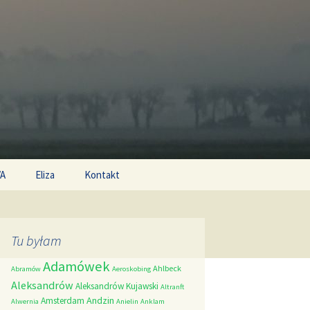
Search
/A
Eliza
Kontakt
for:
Tu byłam
Adamówek
Ahlbeck
Abramów
Aeroskobing
Aleksandrów
Aleksandrów Kujawski
Altranft
Andzin
Amsterdam
Alwernia
Anielin
Anklam