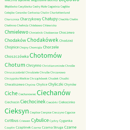
Wieczfnia
Bąkowiec
Błogosławie
Błotnica
Błędówko
Cecylówka
Cedry Małe
Cegielnia
Cegłów
Celejów
Ceranów
Cerkwica
Chalin
Charlottenlund
Chałupy
Charzykowy
Charsznica
Chechło
Chełm
Chełmno
Chełmża
Chlebowo
Chlewiska
Chmielewo
Choczewo
Chmielnik
Chobienice
Chodakówek
Chodaków
Chodzież
Chorzele
Chojnice
Chojny
Chomiąża
Chotomów
Choszczówka
Chotum
Chrcynno
Christiansminde
Chrośle
Chruszczobród
Chruściele
Chruśle
Chrzanowo
Chrzypsko Wielkie
Chrząchówek
Chudek
Chudki
Chyliczki
Chwaliszewo
Chylice
Chynów
Chycina
Ciechanów
Ciche
Ciechanowiec
Ciechocinek
Ciechocin
Ciekocinko
Cieciórki
Cieksyn
Cieplice
Cierpice
Cieszyno
Cigacice
Cybulice
Cottbus
Cyganka
Criewen
Cychry
Czarne
Czaplinek
Czarna Struga
Czaplin
Czarna