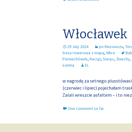
Włocławek
29 July 2024
po Mazowszu
,
Tor
trasa rowerowa z mapą
,
Wkra
Ba
Pomiechówek
,
Raciąż
,
Sierpc
,
Śniechy
,
Łomna
EL
w nagrodę za setnego plusstówasia
(czerwiec i lipiec) pojechałam tra
Zalali wreszcie asfaltem – i to ni
One comment so far