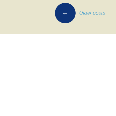
Posts
←
Older posts
navigation