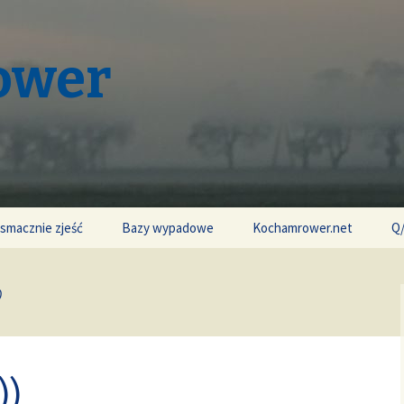
ower
 smacznie zjeść
Bazy wypadowe
Kochamrower.net
Q
o
))