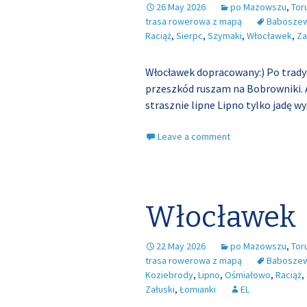
26 May 2026
po Mazowszu
,
Tor
trasa rowerowa z mapą
Babosze
Raciąż
,
Sierpc
,
Szymaki
,
Włocławek
,
Za
Włocławek dopracowany:) Po trady
przeszkód ruszam na Bobrowniki.
strasznie lipne Lipno tylko jadę wy
Leave a comment
Włocławek
22 May 2026
po Mazowszu
,
Tor
trasa rowerowa z mapą
Babosze
Koziebrody
,
Lipno
,
Ośmiałowo
,
Raciąż
,
Załuski
,
Łomianki
EL