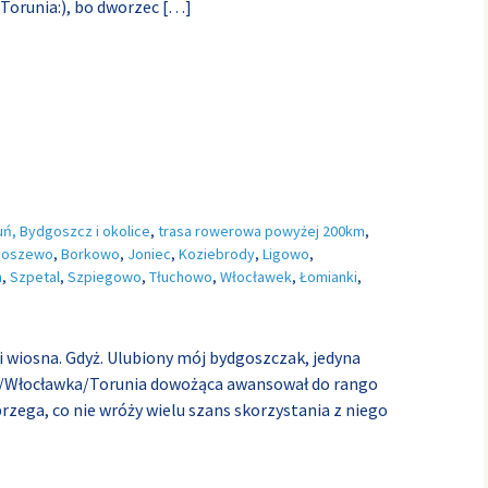
e Torunia:), bo dworzec
[…]
uń, Bydgoszcz i okolice
,
trasa rowerowa powyżej 200km
,
boszewo
,
Borkowo
,
Joniec
,
Koziebrody
,
Ligowo
,
n
,
Szpetal
,
Szpiegowo
,
Tłuchowo
,
Włocławek
,
Łomianki
,
i wiosna. Gdyż. Ulubiony mój bydgoszczak, jedyna
/Włocławka/Torunia dowożąca awansował do rango
rzega, co nie wróży wielu szans skorzystania z niego