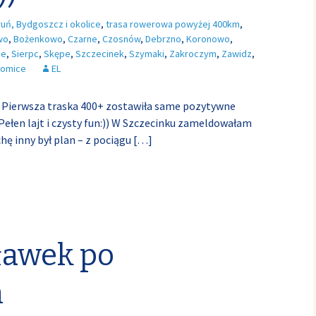
ruń, Bydgoszcz i okolice
,
trasa rowerowa powyżej 400km
,
wo
,
Bożenkowo
,
Czarne
,
Czosnów
,
Debrzno
,
Koronowo
,
ie
,
Sierpc
,
Skępe
,
Szczecinek
,
Szymaki
,
Zakroczym
,
Zawidz
,
somice
EL
. Pierwsza traska 400+ zostawiła same pozytywne
ełen lajt i czysty fun:)) W Szczecinku zameldowałam
chę inny był plan – z pociągu
[…]
ławek po
h