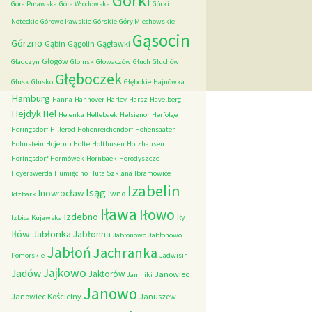
Górki
Góra Puławska
Góra Włodowska
Górki
Noteckie
Górowo Iławskie
Górskie
Góry Miechowskie
Gąsocin
Górzno
Gąbin
Gągolin
Gągławki
Głogów
Gładczyn
Głomsk
Głowaczów
Głuch
Głuchów
Głęboczek
Głusk
Głusko
Głębokie
Hajnówka
Hamburg
Hanna
Hannover
Harlev
Harsz
Havelberg
Hejdyk
Hel
Helenka
Hellebaek
Helsignor
Herfolge
Heringsdorf
Hillerod
Hohenreichendorf
Hohensaaten
Hohnstein
Hojerup
Holte
Holthusen
Holzhausen
Horingsdorf
Hormówek
Hornbaek
Horodyszcze
Hoyerswerda
Humięcino
Huta Szklana
Ibramowice
Izabelin
Isąg
Inowrocław
Iwno
Idzbark
Iława
Iłowo
Izdebno
Iły
Izbica Kujawska
Iłów
Jabłonka
Jabłonna
Jabłonowo
Jabłonowo
Jabłoń
Jachranka
Pomorskie
Jadwisin
Jajkowo
Jadów
Jaktorów
Janowiec
Jamniki
Janowo
Janowiec Kościelny
Januszew