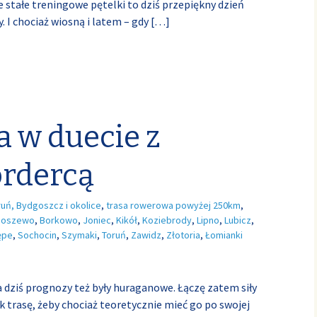
je stałe treningowe pętelki to dziś przepiękny dzień
. I chociaż wiosną i latem – gdy
[…]
 w duecie z
rdercą
ruń, Bydgoszcz i okolice
,
trasa rowerowa powyżej 250km
,
boszewo
,
Borkowo
,
Joniec
,
Kikół
,
Koziebrody
,
Lipno
,
Lubicz
,
ępe
,
Sochocin
,
Szymaki
,
Toruń
,
Zawidz
,
Złotoria
,
Łomianki
na dziś prognozy też były huraganowe. Łączę zatem siły
 trasę, żeby chociaż teoretycznie mieć go po swojej