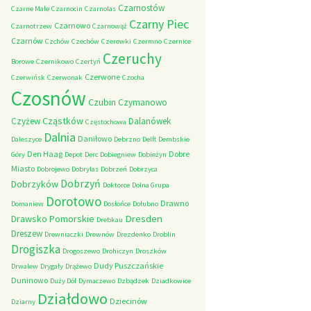
Czarnostów
Czarne Małe
Czarnocin
Czarnolas
Czarny Piec
Czarnowo
Czarnotrzew
Czarnowąż
Czarnów
Czchów
Czechów
Czerewki
Czermno
Czernice
Czeruchy
Borowe
Czernikowo
Czertyń
Czerwone
Czerwińsk
Czerwonak
Czocha
Czosnów
Czubin
Czymanowo
Cząstków
Czyżew
Dalanówek
Częstochowa
Dalnia
Daniłowo
Daleszyce
Debrzno
Delft
Dembskie
Den Haag
Dobre
Góry
Depot
Derc
Dobiegniew
Dobieżyn
Miasto
Dobrojewo
Dobrylas
Dobrzeń
Dobrzyca
Dobrzyń
Dobrzyków
Doktorce
Dolna Grupa
Dorotowo
Drawno
Domaniew
Dosłońce
Dołubno
Dresden
Drawsko Pomorskie
Drebkau
Dreszew
Drewniaczki
Drewnów
Drezdenko
Droblin
Drogiszka
Drogoszewo
Drohiczyn
Droszków
Dudy Puszczańskie
Drwalew
Drygały
Drążewo
Duninowo
Duży Dół
Dymaczewo
Dzbądzek
Dziadkowice
Działdowo
Dziecinów
Dziarny