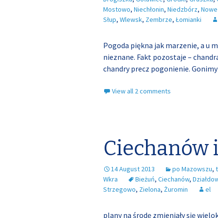
Mostowo
,
Niechłonin
,
Niedzbórz
,
Nowe 
Słup
,
Wlewsk
,
Zembrze
,
Łomianki
Pogoda piękna jak marzenie, a u m
nieznane. Fakt pozostaje – chandra 
chandry precz pogonienie. Gonimy
View all 2 comments
Ciechanów i
14 August 2013
po Mazowszu
,
Wkra
Bieżuń
,
Ciechanów
,
Działdo
Strzegowo
,
Zielona
,
Żuromin
el
plany na środę zmieniały się wiel