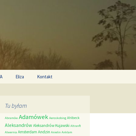
Search
/A
Eliza
Kontakt
for:
Tu byłam
Adamówek
Ahlbeck
Abramów
Aeroskobing
Aleksandrów
Aleksandrów Kujawski
Altranft
Andzin
Amsterdam
Alwernia
Anielin
Anklam