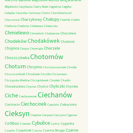
Wieczfnia
Bąkowiec
Błogosławie
Błotnica
Błędówko
Cecylówka
Cedry Małe
Cegielnia
Cegłów
Celejów
Ceranów
Cerkwica
Chalin
Charlottenlund
Chałupy
Charzykowy
Charsznica
Chechło
Chełm
Chełmno
Chełmża
Chlebowo
Chlewiska
Chmielewo
Choczewo
Chmielnik
Chobienice
Chodakówek
Chodaków
Chodzież
Chorzele
Chojnice
Chojny
Chomiąża
Chotomów
Choszczówka
Chotum
Chrcynno
Christiansminde
Chrośle
Chruszczobród
Chruściele
Chruśle
Chrzanowo
Chrzypsko Wielkie
Chrząchówek
Chudek
Chudki
Chyliczki
Chwaliszewo
Chylice
Chynów
Chycina
Ciechanów
Ciche
Ciechanowiec
Ciechocinek
Ciechocin
Ciekocinko
Cieciórki
Cieksyn
Cieplice
Cierpice
Cieszyno
Cigacice
Cybulice
Cottbus
Cyganka
Criewen
Cychry
Czarne
Czaplinek
Czarna Struga
Czaplin
Czarna