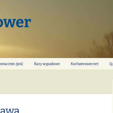
ower
 smacznie zjeść
Bazy wypadowe
Kochamrower.net
Q
ława