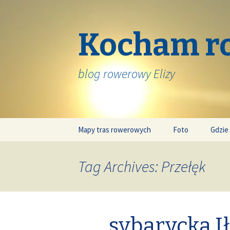
Kocham r
blog rowerowy Elizy
Skip
Mapy tras rowerowych
Foto
Gdzie
to
content
Tag Archives: Przełęk
sybarycka I