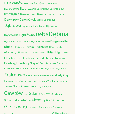
Dziekanów
Dziekanów Leśny
Dziemiany
Dzierzgoń
Dzierzgowo
Dzierzgów
Dzierżoniów
Dzierżążnia
Dziewierzewo
Dziećmirowice
Dziunin
Dziwnów
Dziwnówek
Dąbie
Dąbroszyn
Dąbrowa
Dąbrowa Białostocka
Dąbrowice
Dębina
Dębe
Dąbrówno
Dąbrówka
Długosiodło
Dębionek
Dębki
Dęblin
Dębniki
Dębowo
Dłużek
Dłużka
Dłużniewo
Dłużewo
Dźwierzuty
Elbląg
Dźwirzyno
Elgnówko
Dźwirzuty
Edwardów
Elżbietów
Erurt
Ełk Szyba
Fabianki
Faborgi
Falkowo
Flensburg
Flansburg
Florynki
Franciszkowo
Fredericia
Friedland
Friedrichstahl
Frombork
Frydland
Frygnowo
Frąknowo
Gaj
Gady
Funka
Fynshav
Gabrysin
Gajówka
Garbów
Garczegorze
Gardna Wielka
Gardzienice
Garwolin
Gartz
Garnek
Gassy
Gawłowo
Gawłów
Gdańsk
Gdynia
Gać
Gdynia
Gierwaty
Orłowo
Gidle
Giebałtów
Gierłoż
Giethoorn
Gietrzwałd
Giławy
Giewartów
Gilleleje
Glinojeck