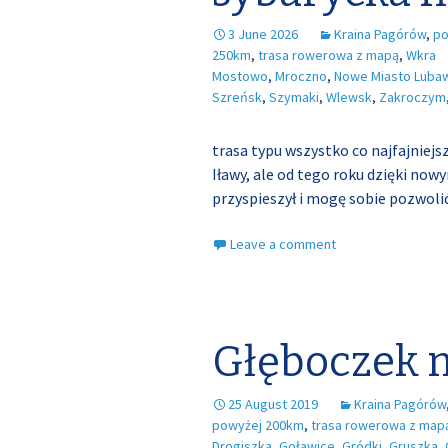
3 June 2026
Kraina Pagórów
,
po
250km
,
trasa rowerowa z mapą
,
Wkra
Mostowo
,
Mroczno
,
Nowe Miasto Luba
Szreńsk
,
Szymaki
,
Wlewsk
,
Zakroczym
trasa typu wszystko co najfajniejs
Iławy, ale od tego roku dzięki n
przyspieszył i mogę sobie pozwolić
Leave a comment
Głęboczek 
25 August 2019
Kraina Pagórów
powyżej 200km
,
trasa rowerowa z map
Drogiszka
,
Goławice
,
Gródki
,
Gruszka
,