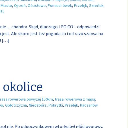
Miasto
,
Ojrzeń
,
Ościsłowo
,
Pomiechówek
,
Przełęk
,
Szreńsk
,
EL
nie… chandra. Skąd, dlaczego i PO CO – odpowiedzi
jest. Ale skoro jest też pogoda to i od razu szansa na
!
[…]
 okolice
trasa rowerowa powyżej 150km
,
trasa rowerowa z mapą
,
wo
,
Gołotczyzna
,
Niedzbórz
,
Pokrytki
,
Przełęk
,
Radzanów
,
okrotnie. Po odpoczynkowym wtorku był głód wyprawy,