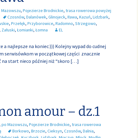
 Mazowszu
,
Pojezierze Brodnickie
,
trasa rowerowa powyżej
Czosnów
,
Dalanówek
,
Glinojeck
,
Iława
,
Kazuń
,
Lidzbark
,
wskie
,
Przełęk
,
Przyborowice
,
Radomno
,
Strzegowo
,
,
Załuski
,
Łomianki
,
Łomna
EL
ze a najlepsze na koniec:))) Kolejny wypad do cudnej
owym serwisówkom w początkowej części znacznie
 na start nieco później niż “skoro
[…]
mon amour – dz.1
,
po Mazowszu
,
Pojezierze Brodnickie
,
trasa rowerowa
ą
Borkowo
,
Brzozie
,
Cieksyn
,
Czosnów
,
Dalnia
,
Głęboczek
,
Kuczbork
,
Lidzbark
,
Miączyn
,
Mlock
,
Modlin
,