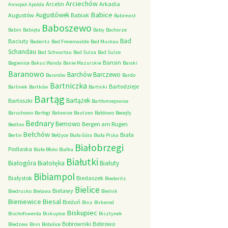
Arciechów
Arcelin
Arkadia
Annopol
Apolda
Babice
Augustówek
Augustów
Babiak
Babimost
Baboszewo
Babin
Babięta
Baby
Bachorze
Bad
Baciuty
Baderitz
Bad Freienwalde
Bad Muskau
Schandau
Bad Schwartau
Bad Sulza
Bad Sulze
Bansin
Bagienice
Bakus Wanda
Banie Mazurskie
Baraki
Baranowo
Barchów
Barczewo
Baranów
Bardo
Bartniczka
Bartodzieje
Barlinek
Bartków
Bartniki
Bartąg
Bartążek
Bartoszki
Bartłomiejowice
Baruchowo
Barłogi
Batowice
Bautzen
Bałdowo
Becejły
Bednary
Bemowo
Bergen am Rugen
Bedlno
Bełchów
Biała
Berlin
Bełżyce
Biała Góra
Biała Piska
Białobrzegi
Podlaska
Białe Błoto
Białka
Białutki
Białogóra
Białołęka
Białuty
Bibiampol
Białystok
Biedaszek
Biederitz
Bielice
Bielawy
Biedrusko
Bielawa
Bielnik
Bieniewice
Biesal
Bieżuń
Binz
Birkerod
Biskupiec
Bischofswerda
Biskupice
Bisztynek
Bobrowniki
Bobrowo
Bledzew
Bnin
Bobolice