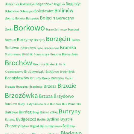
Bogurzyn
Bogaczewo
Bochotnica
Bodzentyn
Bogatka
Bolimów
Bolesławiec
Bolechowo
Boleszyno
Bolęcin
Boreczno
Bolino
Bolków
Bolszewo
Borkowo
Borki
Borne Sulinowo
Borsdorf
Borzęcin
Borzymy
Borsuki
Borzyny
Borów
Bramka
Bosewo
Boszkowo
Boże
Bożenkowo
Brańsk
Bratuszewo
Brańszczyk
Breddin
Brema
Breń
Brochów
Brodnica
Brodnicki Park
Brodowe Łąki
Brodowo
Krajobrazowy
Brody
Brok
Bronisławów
Bruliny
Brwinów
Brusy
Bryki
Brzozie
Brzoza
Brzezie
Brzeziny
Brzeźnica
Brzozówka
Brzydowo
Brzuza
Buckow
Budy
Budy Sulkowskie
Budzów
Buk Pomorski
Butryny
Burdąg
Bulkowo
Busko Zdrój
Burg
Bystre
Bydgoszcz
Bydlino
Butzow
Bydlin
Chrzany
Bąki
Bytów
Bógdał
Bączal
Bądkowo
Bąki
Błędowo