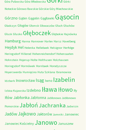
Górki
Góra Puławska
Góra Włodowska
Górki
Noteckie
Górowo Iławskie
Górskie
Góry Miechowskie
Gąsocin
Górzno
Gąbin
Gągolin
Gągławki
Głogów
Gładczyn
Głomsk
Głowaczów
Głuch
Głuchów
Głęboczek
Głusk
Głusko
Głębokie
Hajnówka
Hamburg
Hanna
Hannover
Harlev
Harsz
Havelberg
Hejdyk
Hel
Helenka
Hellebaek
Helsignor
Herfolge
Heringsdorf
Hillerod
Hohenreichendorf
Hohensaaten
Hohnstein
Hojerup
Holte
Holthusen
Holzhausen
Horingsdorf
Hormówek
Hornbaek
Horodyszcze
Hoyerswerda
Humięcino
Huta Szklana
Ibramowice
Izabelin
Isąg
Inowrocław
Iwno
Idzbark
Iława
Iłowo
Izdebno
Iły
Izbica Kujawska
Iłów
Jabłonka
Jabłonna
Jabłonowo
Jabłonowo
Jabłoń
Jachranka
Pomorskie
Jadwisin
Jajkowo
Jadów
Jaktorów
Janowiec
Jamniki
Janowo
Janowiec Kościelny
Januszew