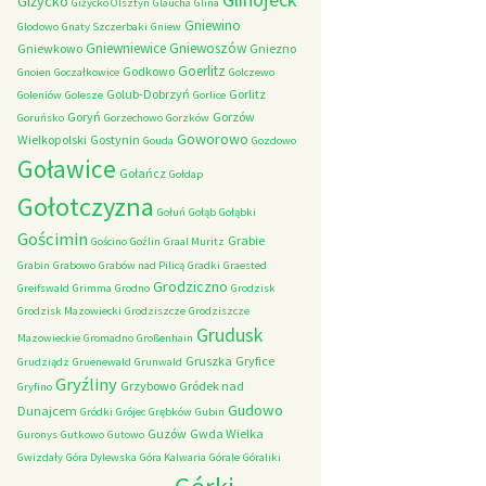
Giżycko
Giżycko Olsztyn
Glaucha
Glina
Gniewino
Glodowo
Gnaty Szczerbaki
Gniew
Gniewniewice
Gniewoszów
Gniewkowo
Gniezno
Goerlitz
Godkowo
Gnoien
Goczałkowice
Golczewo
Golub-Dobrzyń
Gorlitz
Goleniów
Golesze
Gorlice
Goryń
Gorzów
Goruńsko
Gorzechowo
Gorzków
Goworowo
Wielkopolski
Gostynin
Gouda
Gozdowo
Goławice
Gołańcz
Gołdap
Gołotczyzna
Gołuń
Gołąb
Gołąbki
Gościmin
Grabie
Gościno
Goźlin
Graal Muritz
Grabin
Grabowo
Grabów nad Pilicą
Gradki
Graested
Grodziczno
Greifswald
Grimma
Grodno
Grodzisk
Grodzisk Mazowiecki
Grodziszcze
Grodziszcze
Grudusk
Mazowieckie
Gromadno
Großenhain
Gruszka
Gryfice
Grudziądz
Gruenewald
Grunwald
Gryźliny
Grzybowo
Gródek nad
Gryfino
Gudowo
Dunajcem
Gródki
Grójec
Grębków
Gubin
Guzów
Gwda Wielka
Guronys
Gutkowo
Gutowo
Gwizdały
Góra Dylewska
Góra Kalwaria
Górale
Góraliki