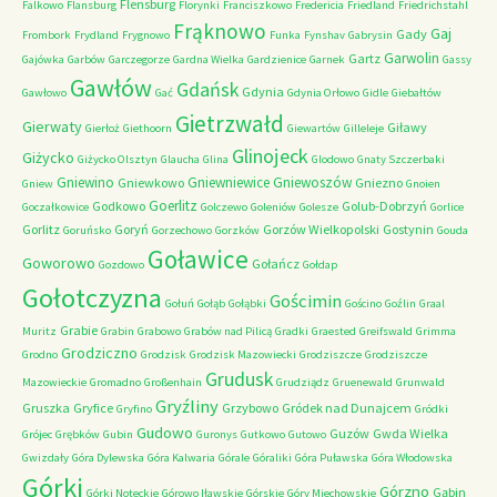
Flensburg
Falkowo
Flansburg
Florynki
Franciszkowo
Fredericia
Friedland
Friedrichstahl
Frąknowo
Gaj
Gady
Frombork
Frydland
Frygnowo
Funka
Fynshav
Gabrysin
Garwolin
Gartz
Gajówka
Garbów
Garczegorze
Gardna Wielka
Gardzienice
Garnek
Gassy
Gawłów
Gdańsk
Gdynia
Gawłowo
Gać
Gdynia Orłowo
Gidle
Giebałtów
Gietrzwałd
Gierwaty
Giławy
Gierłoż
Giethoorn
Giewartów
Gilleleje
Glinojeck
Giżycko
Giżycko Olsztyn
Glaucha
Glina
Glodowo
Gnaty Szczerbaki
Gniewino
Gniewniewice
Gniewoszów
Gniewkowo
Gniezno
Gniew
Gnoien
Goerlitz
Godkowo
Golub-Dobrzyń
Goczałkowice
Golczewo
Goleniów
Golesze
Gorlice
Gorlitz
Goryń
Gorzów Wielkopolski
Gostynin
Goruńsko
Gorzechowo
Gorzków
Gouda
Goławice
Goworowo
Gołańcz
Gozdowo
Gołdap
Gołotczyzna
Gościmin
Gołuń
Gołąb
Gołąbki
Gościno
Goźlin
Graal
Grabie
Muritz
Grabin
Grabowo
Grabów nad Pilicą
Gradki
Graested
Greifswald
Grimma
Grodziczno
Grodno
Grodzisk
Grodzisk Mazowiecki
Grodziszcze
Grodziszcze
Grudusk
Mazowieckie
Gromadno
Großenhain
Grudziądz
Gruenewald
Grunwald
Gryźliny
Gruszka
Gryfice
Grzybowo
Gródek nad Dunajcem
Gryfino
Gródki
Gudowo
Guzów
Gwda Wielka
Grójec
Grębków
Gubin
Guronys
Gutkowo
Gutowo
Gwizdały
Góra Dylewska
Góra Kalwaria
Górale
Góraliki
Góra Puławska
Góra Włodowska
Górki
Górzno
Gąbin
Górki Noteckie
Górowo Iławskie
Górskie
Góry Miechowskie