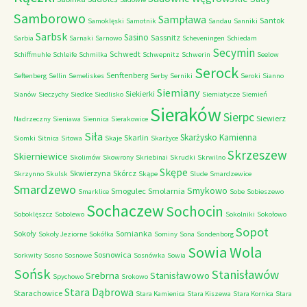
Samborowo
Sampława
Santok
Samoklęski
Samotnik
Sandau
Sanniki
Sarbsk
Sasino
Sassnitz
Sarbia
Sarnaki
Sarnowo
Scheveningen
Schiedam
Secymin
Schwedt
Schiffmuhle
Schleife
Schmilka
Schwepnitz
Schwerin
Seelow
Serock
Senftenberg
Seftenberg
Sellin
Semeliskes
Serby
Serniki
Seroki
Sianno
Siemiany
Siekierki
Sianów
Sieczychy
Siedlce
Siedlisko
Siemiatycze
Siemień
Sieraków
Sierpc
Siewierz
Nadrzeczny
Sieniawa
Siennica
Sierakowice
Siła
Skarżysko Kamienna
Skarlin
Siomki
Sitnica
Sitowa
Skaje
Skarżyce
Skrzeszew
Skierniewice
Skolimów
Skowrony
Skriebinai
Skrudki
Skrwilno
Skępe
Skwierzyna
Skórcz
Skrzynno
Skulsk
Skąpe
Slude
Smardzewice
Smardzewo
Smykowo
Smogulec
Smolarnia
Smarklice
Sobe
Sobieszewo
Sochaczew
Sochocin
Soboklęszcz
Sobolewo
Sokolniki
Sokołowo
Sopot
Sokoły
Somianka
Sokoły Jeziorne
Sokółka
Sominy
Sona
Sondenborg
Sowia Wola
Sosnowica
Sorkwity
Sosno
Sosnowe
Sosnówka
Sowia
Sońsk
Stanisławów
Srebrna
Stanisławowo
Spychowo
Srokowo
Stara Dąbrowa
Starachowice
Stara Kamienica
Stara Kiszewa
Stara Kornica
Stara