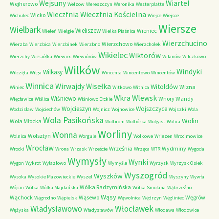
Wejsuny
Wiartel
Wejherowo
Welzow
Wereszczyn
Weronika
Westerplatte
Wieczfnia Kościelna
Wieczfnia
Wicko
Wichulec
Wiejce
Wiejsce
Wiersze
Wielbark
Wieliszew
Wieniec
Wieleń
Wielgie
Wielka Piaśnica
Wierzchucino
Wierzchowo
Wierzba
Wierzbica
Wierzbinek
Wierzbno
Wierzchołek
Wikielec
Wiktorów
Wierzchy
Wiesiółka
Wiewiec
Wiewiórów
Wilanów
Wilczkowo
Wilków
Windyki
Wilkasy
Wilczęta
Wilga
Wincenta
Wincentowo
Wincentów
Winnica
Wirwajdy
Wisełka
Witoldów
Wizna
Winiec
Witkowo
Witnica
Wkra
Wlewsk
Wiśniewo
Wnory Wandy
Więcławice
Wiślica
Wiśniowo Ełckie
Wojcieszyn
Wojszczyce
Wodzisław
Wojciechów
Wojnicz
Wojnowice
Wojszki
Wola
Wola Pasikońska
Wolin
Wola Młocka
Wolbrom
Wolbórka
Wolgast
Wolica
Worliny
Wonna
Wolsztyn
Wolnica
Worgule
Wołkowe
Wriezen
Wrocimowice
Wrocław
Września
Wydminy
Wrocki
Wrona
Wrzask
Wrzeście
Wrząca
WTR
Wygoda
Wymysły
Wynki
Wygon
Wykrot
Wylazłowo
Wymyśle
Wyrzysk
Wyrzysk Osiek
Wyszogród
Wyszków
Wysoka
Wysokie Mazowieckie
Wyszel
Wyszyny
Wywła
Wólka Radzymińska
Wójcin
Wólka
Wólka Majdańska
Wólka Smolana
Wąbrzeźno
Wąsy
Wąchock
Wąsewo
Węgrów
Wągrodno
Wąpielsk
Wąwolnica
Wędrzyn
Węgliniec
Władysławowo
Włocławek
Wężyska
Władysławów
Włodawa
Włodowice