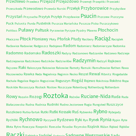
Przechlewo
Przejazd
Przejazdowo
Przedecz
Przemęt
Przepitki
Przesieki
Przyborowice
Przełęk
Przewodowo
Przeszkoda
Przewóz Nurski
Przybysław
Psucin
Przystań
Przytyk
Przyłęk
Przysucha
Przęsławice
Pszczew
Pszczyna
Puck
Pustelnik
Pulsnitz
Purda
Puszcza Mariańska
Puszcza Piska
Puszczykowo
Puławy
Pułtusk
Płochocin
Puttbus
Pyrzowice
Pyrzyce
Pyzdry
Pławno
Raciąż
Płock
Płońsk
Płoniawy
Płudy
Płociczno
Płoty
Racibory
Raciążek
Radom
Racławice
Radawiec
Radgoszcz
Radojewo
Radomierz
Radomierzyce
Radomka
Radoszki
Radomno
Radomsko
Radysy
Radzanowo
Radzanów
Radzewo
Radzieje
Radzymin
Rajkowo
Radziejowice
Radzikowo
Radzików
Radziwiłów
Radzyń
Raki
Rajszew
Rakoszyce
Rakowice
Rakowiec
Ramoty
Ramuki
Ramułtowice
Rathen
Rawa
Rewal
Rawka
Reszel
Mazowiecka
Reda
Regielnica
Regimin
Resko
Ribnitz
Ringebalde
Rogóż
Roguszyn
Rojewo
Rokitno
Rochale
Rogalice
Rogalin
Rogoziniec
Rokitnica
Ropa
Roskilde
Rossoszyca
Rostock
Rostow
Roszczyce
Rotenburg
Rothenburg
Rotterdam
Roztoka
Ruciane-Nida
Rowy
Rozogi
Ruda
Rozalin
Rożnów
Ruda
Rudniki
Ruszczyce
Białaczowska
Rudna
Rudnica
Rudno Jeziorowe
Rugia
Rungsted
Rybno
Ruś
Rutki Kossaki
Ruszkowo
Rutki
Rutka-Tartak
Rybienko
Rybojady
Rychnowo
Rynia
Rydzewo
Ryki
Rynek
Rychliki
Ryczywół
Ryn
Rypin
Ryte
Rząśnik
Błota
Rytro
Rzeczyca
Rzepniki
Rzeszów
Rzuców
Rzymsko
Różan
Rąbież
Rąblów
Rączki
Sadowne Węgrowskie
Sady
Sadoleś
Sabinka
Sadowie