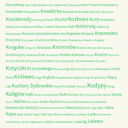
Koszelewy
Kotuń
Kowal
Kowalewice
Koszwały
Kosów Lacki
Kotermań
Kotowice
Kowalicha
Kowalewko
Kowalewo
Kowalik
Kownatki
Kownaty
Koziczyn
Kozłowo
Koziebrody
Kozioł
Kozły
Kozin
Kozłówka
Kozienice
Kołobrzeg
Koło
Kołaczkowo
Kołaczyce
Kołbacz
Kołbiel
Kołczewo
Kołodziąż
Krasnosielc
Kościerzyna
Krasne
Koźniewo
Kraplewo
Końskowola
KPN
Kraszew
Kraśnicza Wola
Kraszewo
Kraśnik
Kretowiny
Kroeslin
Krogule
Kromnów
Krogulec
Krokowa
Krosno
Krojanty
Krosno Odrzańskie
Krusze
Krotoszyny
Kruklin
Krukowo
Kruki
Krośnice
Kruklanki
Krusa
Kruszyn
Krynica
Krysiaki
Krutyń
Krynickie
Krysk
Kryspinów
Krzemieniewo
Krzycko
Krzyczki
Krzynowłoga
Króle
Krzynowłoga Mała
Krzyże
Krzyż Wielkopolski
Królewo
Krąków
Księży
Duże
Krągi
Krąpiewnice
Krępice
Książ
Książ Wielki
Kudypy
Kuchary Żydowskie
Las
Kuczbork
Kucice
Kuczyn
Kuligi
Kuligów
Kulik
Kurki
Kurów
Kurowo
Kupin
Kurdwanów
Kury
Kurznia
Kurzętnik
Kutno
Kuźnica
Kuślin
Kusin
Kuznocin
Kuźnica Żelichowska
Kwiatkowice
Kwiatuszki
Kwidzyń
Kwirynów
Kątne
Kwieciszowice
Kwik
Kórnik
Kąp
Kątki
Kępa
Laski
Kętrzyn
Kępa Polska
Kępki
Kłanino
Kłodawa
Lachowo
Laskowice
Lelewo
Leipzig
Leiden
Latchorzew
Lauta
Legionowo
Leidschendam