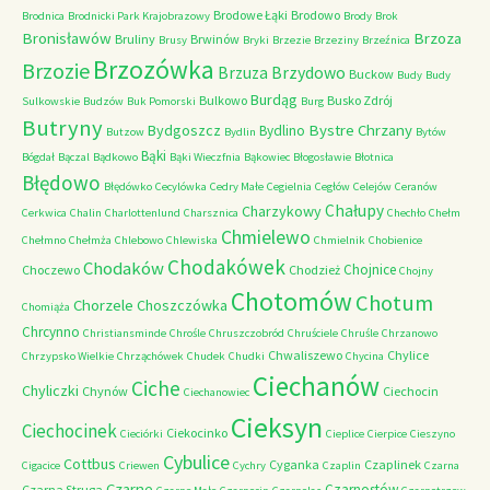
Brodowe Łąki
Brodowo
Brodnica
Brodnicki Park Krajobrazowy
Brody
Brok
Bronisławów
Brzoza
Bruliny
Brwinów
Brusy
Bryki
Brzezie
Brzeziny
Brzeźnica
Brzozówka
Brzozie
Brzydowo
Brzuza
Buckow
Budy
Budy
Burdąg
Bulkowo
Busko Zdrój
Sulkowskie
Budzów
Buk Pomorski
Burg
Butryny
Bystre Chrzany
Bydgoszcz
Bydlino
Butzow
Bydlin
Bytów
Bąki
Bógdał
Bączal
Bądkowo
Bąki Wieczfnia
Bąkowiec
Błogosławie
Błotnica
Błędowo
Błędówko
Cecylówka
Cedry Małe
Cegielnia
Cegłów
Celejów
Ceranów
Chałupy
Charzykowy
Cerkwica
Chalin
Charlottenlund
Charsznica
Chechło
Chełm
Chmielewo
Chełmno
Chełmża
Chlebowo
Chlewiska
Chmielnik
Chobienice
Chodakówek
Chodaków
Chojnice
Choczewo
Chodzież
Chojny
Chotomów
Chotum
Chorzele
Choszczówka
Chomiąża
Chrcynno
Christiansminde
Chrośle
Chruszczobród
Chruściele
Chruśle
Chrzanowo
Chwaliszewo
Chylice
Chrzypsko Wielkie
Chrząchówek
Chudek
Chudki
Chycina
Ciechanów
Ciche
Chyliczki
Chynów
Ciechocin
Ciechanowiec
Cieksyn
Ciechocinek
Ciekocinko
Cieciórki
Cieplice
Cierpice
Cieszyno
Cybulice
Cottbus
Cyganka
Czaplinek
Cigacice
Criewen
Cychry
Czaplin
Czarna
Czarne
Czarnostów
Czarna Struga