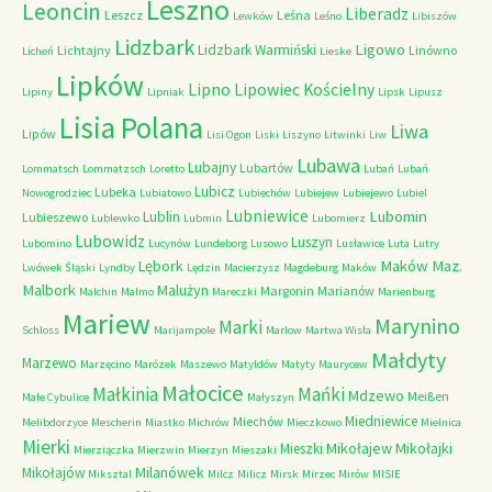
Leszno
Leoncin
Liberadz
Leszcz
Leśna
Lewków
Leśno
Libiszów
Lidzbark
Ligowo
Lidzbark Warmiński
Lichtajny
Linówno
Licheń
Lieske
Lipków
Lipno
Lipowiec Kościelny
Lipiny
Lipniak
Lipsk
Lipusz
Lisia Polana
Liwa
Lipów
Lisi Ogon
Liski
Liszyno
Litwinki
Liw
Lubawa
Lubajny
Lubartów
Lommatsch
Lommatzsch
Loretto
Lubań
Lubań
Lubicz
Lubeka
Nowogrodziec
Lubiatowo
Lubiechów
Lubiejew
Lubiejewo
Lubiel
Lubniewice
Lubomin
Lublin
Lubieszewo
Lublewko
Lubmin
Lubomierz
Lubowidz
Luszyn
Lubomino
Lucynów
Lundeborg
Lusowo
Lusławice
Luta
Lutry
Maków Maz.
Lębork
Lwówek Śląski
Lyndby
Lędzin
Macierzysz
Magdeburg
Maków
Malbork
Malużyn
Margonin
Marianów
Malchin
Malmo
Mareczki
Marienburg
Mariew
Marynino
Marki
Schloss
Marijampole
Marlow
Martwa Wisła
Małdyty
Marzewo
Marzęcino
Marózek
Maszewo
Matyldów
Matyty
Maurycew
Małocice
Małkinia
Mańki
Mdzewo
Meißen
Małe Cybulice
Małyszyn
Miedniewice
Miechów
Melibdorzyce
Mescherin
Miastko
Michrów
Mieczkowo
Mielnica
Mierki
Mikołajew
Mikołajki
Mieszki
Mierziączka
Mierzwin
Mierzyn
Mieszaki
Milanówek
Mikołajów
Miksztal
Milcz
Milicz
Mirsk
Mirzec
Mirów
MISIE