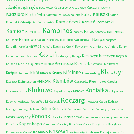
Jonava
Julinek
Juliszew
Jurki
Józefkowo
Józefów
Jędrzejów
Kaczorowo
Kaczory
Kaczkowo
Kaczorowy
Kadyny
Kadzidło
Kaliszki
Kalisz
Kadłubówka
Kajetany
Kajkowo
Kalisko
Kalisz
Kamieńczyk
Kamień Pomorski
Pomorski
Kalvarija
Kamienna Knieja
Kampinos
Kamion
Karaś
Kamionka
Karczmisko
Kaputy
Karczew
Karpa
Karniewo
Karolew
Karolino
Karolinowo
Karlsdorf
Karnin
Karpacz
Karwica
Kaunas
Karpniki
Karwia
Karwik
Kawki
Kawęczyn
Kazimierz
Kazimierz Dolny
Kazuń
Kałuszyn
Kałęczyn
Kcynia
Kazimierzowo
Kaznów
Kałeczyny
Kaługa
Kiernozia
Kiezmark
Kielce
Kerszek
Kicin
Kiciny
Kiekrz
Kiełbaski
Kiełkowice
Klaudyn
Kiścinne
Kikół
Kisiny
Kiełpin
Kilonia
Kiełpino
Klampenborg
Klembów
Klekotki
Klewinowo
Klewki
Kleczew
Kleinkoschen
Kleszczów
Klukowo
Kobiałka
Kniewo
Kluczewo
Kluki
Klępsk
Knieja
Kobylanka
Koczargi
Kobyłka
Kociesze
Kocień Wielki
Kociołek
Koczała
Kodeń
Kodrąb
Kolno
Koluszki
Koenigstein
Koge
Kolesin
Komornica
Kompina
Konarzyny
Koniecpol
Konopki
Konin
Konojady
Konradowo
Konotop
Konstancin
Konstantynów Łódzki
Kopenhaga
Korytnica
Korytów
Kopalino
Koronowo
Koryciny
Koryciska
Koryta
Kosewo
Kosewko
Kostrzyn
Korzeniewo
Korzeń
Kostomłoty
Koszajec
Koszalin