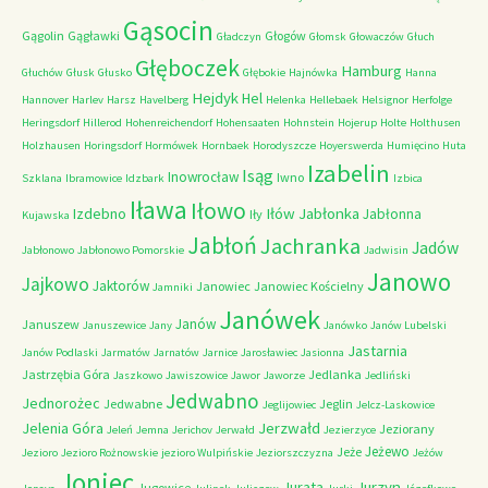
Gąsocin
Gągolin
Gągławki
Głogów
Gładczyn
Głomsk
Głowaczów
Głuch
Głęboczek
Hamburg
Głuchów
Głusk
Głusko
Głębokie
Hajnówka
Hanna
Hejdyk
Hel
Hannover
Harlev
Harsz
Havelberg
Helenka
Hellebaek
Helsignor
Herfolge
Heringsdorf
Hillerod
Hohenreichendorf
Hohensaaten
Hohnstein
Hojerup
Holte
Holthusen
Holzhausen
Horingsdorf
Hormówek
Hornbaek
Horodyszcze
Hoyerswerda
Humięcino
Huta
Izabelin
Isąg
Inowrocław
Iwno
Szklana
Ibramowice
Idzbark
Izbica
Iława
Iłowo
Iłów
Jabłonka
Izdebno
Jabłonna
Iły
Kujawska
Jabłoń
Jachranka
Jadów
Jabłonowo
Jabłonowo Pomorskie
Jadwisin
Janowo
Jajkowo
Jaktorów
Janowiec
Janowiec Kościelny
Jamniki
Janówek
Janów
Januszew
Januszewice
Jany
Janówko
Janów Lubelski
Jastarnia
Janów Podlaski
Jarmatów
Jarnatów
Jarnice
Jarosławiec
Jasionna
Jastrzębia Góra
Jedlanka
Jaszkowo
Jawiszowice
Jawor
Jaworze
Jedliński
Jedwabno
Jednorożec
Jedwabne
Jeglin
Jeglijowiec
Jelcz-Laskowice
Jerzwałd
Jelenia Góra
Jeziorany
Jeleń
Jemna
Jerichov
Jerwałd
Jezierzyce
Jeżewo
Jeże
Jezioro
Jezioro Rożnowskie
jezioro Wulpińskie
Jeziorszczyzna
Jeżów
Joniec
Jurzyn
Jurata
Jugowice