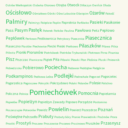
Otwock
Otręba
Ostrów Wielkopolski
Osówka
Otorowo
Otłoczyn
Owińsk
Ołuda
Ościsłowo
Ożarów
Ośmiałowo
Ośniki
Ośno Lubuskie
Oświęcim
Pakość
Palmiry
Pasieki
Pasikonie
Paprotnia
Palmiryy
Palędzie
Paplin
Parłówko
Pasłęk
Pasym
Pawłowo
Pass
Pepłowo
Peitz
Paterek
Patków
Paulina
Piasecznica
Pepłówek
Pestkownica
Perkowo
Petrykozy
Piaecznica
Pilaszków
Piaseczno
Piecki
Pieski
Piastów
Piechowice
Pietkowo
Pilawa
Pilica
Piorunów
Pionki
Pillnitz
Piotrkówek
Piotrków Trybunalski
Piotrowo
Pirna
Pisanica
Pisz
Piła
Piszczac
Piątek
Piwniczna
Piławki
Plewki
Plon
Plośnica
Pluski
Pniewnik
Pociecha
Pobierowo
Pobiedziska
Podawce
Poddąbie
Podgórze
Podlejki
Podkampinos
Pogorzelec
Podkowa Leśna
Podrochale
Pogorzel
Polesie
Pogorzelica
Pokrzydowo
Pogroszew
Pokrytki
Polaki
Polanów
Polichno
Pomiechówek
Pomocnia
Policzna
Popielarnia
Polnica
Popielżyn
Popielżyn Zawady
Popowo
Porządzie
Popielów
Postomino
Powielin
Poznań
Powidz
Powierż
Pozezdrze
Poszeszupie
Potworów
Prabuty
Poświętne
Poźrzadło
Prabuty Góry
Pranie
Prawiedniki
Prażmów
Prora
Przasnysz
Prostyń
Pruszków
Prostki
Proszew
Proszowice
Prusewo
Prusinowo