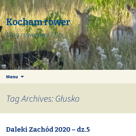
Kocham rower
blog rowerowy Elizy
Skip
Search
Menu
to
for:
content
Tag Archives: Głusko
Daleki Zachód 2020 – dz.5