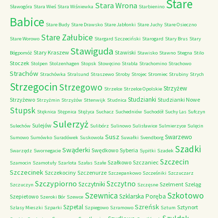
Stare
Stara Wrona
Sławogóra
Stara Wieś
Stara Wiśniewka
Starbienino
Babice
Stare Budy
Stare Drawsko
Stare Jabłonki
Stare Juchy
Stare Osieczno
Stare Załubice
Stare Worowo
Stargard Szczeciński
Starogard
Stary Brus
Stary
Stawiguda
Stary Kraszew
Stawiski
Bógpomóż
Stawisko
Stawno
Stegna
Stilo
Stoczek
Stolpen
Stolzenhagen
Stopsk
Stowęcino
Strabla
Strachomino
Strachowo
Strachów
Strachówka
Stralsund
Straszewo
Stroby
Strojec
Stromiec
Strubiny
Strych
Strzegocin
Strzegowo
Strzyżew
Strzelce
Strzelce Opolskie
Studzianki
Strzyżewo
Studzianki Nowe
Strzyżmin
Strzyżów
Sttenwijk
Studnica
Stupsk
Stęknica
Stępnica
Stężyca
Suchacz
Suchedniów
Suchodół
Suchy Las
Sufczyn
Sulerzyż
Sulejów
Sulechów
Sulibórz
Sulinowo
Sulisławice
Sulmierzyce
Sulęcin
Susz
Swarzewo
Sumowo
Sumówko
Suradówek
Suskowola
Suwałki
Svendborg
Szadki
Swąderki
Swędkowo
Syberia
Swarzędz
Swornegacie
Sypitki
Szadek
Szczecin
Szałkowo
Szczaniec
Szamocin
Szamotuły
Szarlota
Szałas
Szałe
Szczecinek
Szczekociny
Szczenurze
Szczepankowo
Szcześniki
Szczuczarz
Szczypiorno
Szczytno
Szczytniki
Szelment
Szeląg
Szczuczyn
Szczęsne
Szkotowo
Szewnica
Szklarska Poręba
Szepietowo
Szeroki Bór
Szewce
Szreńsk
Szpetal
Sztynort
Szlasy Mieszki
Szparki
Szpiegowo
Szramowo
Sztum