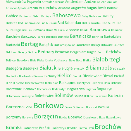
Andzin
Aleksandrów Kujawski
Amsterdam
Altranft
Alwernia
Anielin
Anklam
Arciechów
Augustówek
Arcelin
Arkadia
Augustów
Babiak
Annopol
Apolda
Baboszewo
Babice
Baciuty
Babimost
Babin
Babięta
Baby
Bachorze
Bad Schandau
Baderitz
Bad Freienwalde
Bad Muskau
Bad Schwartau
Bad Sulza
Bad
Baranowo
Bansin
Sulze
Bagienice
Bakus Wanda
Banie Mazurskie
Baraki
Baranów
Bartniczka
Barchów
Barczewo
Bartodzieje
Bardo
Barlinek
Bartków
Bartniki
Bartąg
Bartążek
Bartoszki
Bartłomiejowice
Baruchowo
Barłogi
Batowice
Bautzen
Bednary
Bełchów
Bemowo
Bergen am Rugen
Bałdowo
Becejły
Bedlno
Berlin
Białobrzegi
Biała Podlaska
Bełżyce
Biała Góra
Biała Piska
Białe Błoto
Białka
Białutki
Bibiampol
Białogóra
Białołęka
Białuty
Białystok
Biedaszek
Bielice
Bieniewice
Biesal
Bielawy
Bieżuń
Biederitz
Biedrusko
Bielawa
Bielnik
Biskupiec
Binz
Birkerod
Bischofswerda
Biskupice
Bisztynek
Bledzew
Bnin
Bobolice
Bogurzyn
Bobrowniki
Bobrowo
Bogaczewo
Bochotnica
Bodzentyn
Bogatka
Bolimów
Bolęcin
Bolesławiec
Bolino
Bolechowo
Boleszyno
Bolków
Bolszewo
Borkowo
Boreczno
Borki
Borsuki
Borne Sulinowo
Borsdorf
Borzęcin
Borzymy
Bosewo
Boszkowo
Borzyny
Borów
Boże
Bożenkowo
Brochów
Bramka
Brańsk
Bratuszewo
Brańszczyk
Breddin
Brema
Breń