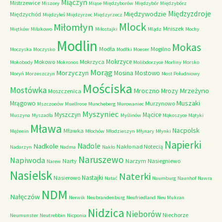
Miączyn
Mistrzewice
Miszory
Miąse
Międzyborów
Międzybór
Międzybórz
Międzyzdroje
Międzywodzie
Międzychód
Międzyleś
Międzyrzec
Międzyrzecz
Mlock
Miłomłyn
Mniszek
Miętków
Miłakowo
Miłostajki
Mlądz
Mochy
Modlin
Mokas
Modła
Mogilno
Moczyska
Moczysko
Modłki
Moeser
Mokrzyce
Mokowo
Mokrzyca
Mokobody
Mokronos
Molibdorzyce
Morliny
Morsko
Morąg
Morzyczyn
Mosina
Mostowo
Moryń
Morzeszczyn
Most Południowy
Mościska
Mostówka
Mrzeżyno
Mroczno
Mrozy
Moszczenica
Muszaki
Mrągowo
Murzynowo
Mszczonów
Muellrose
Muncheberg
Murowaniec
Myszyniec
Myszczyn
Mącice
Muszyna
Myszadła
Myślinów
Mąkoszyce
Mątyki
Mława
Nacpolsk
Mławka
Mężenin
Młochów
Młodzieszyn
Młynary
Młynki
Napierki
Nadkole
Nadole
Nakło nad Notecią
Nadarzyn
Nadma
Nakło
Naruszewo
Napiwoda
Narty
Narzym
Nasiegniewo
Narew
Nasielsk
Naterki
Nastajki
Nasierowo
Natać
Naumburg
Naunhof
Nawra
NDM
Nałęczów
Nerwik
Neubrandenburg
Neufriedland
Neu Mukran
Nidzica
Nieborów
Niechorze
Neumunster
Neutrebbin
Nicponia