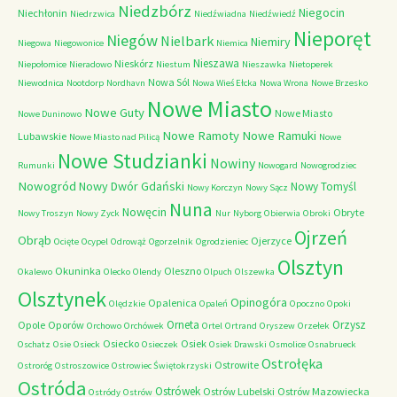
Niedzbórz
Niegocin
Niechłonin
Niedrzwica
Niedźwiadna
Niedźwiedź
Nieporęt
Niegów
Nielbark
Niemiry
Niegowa
Niegowonice
Niemica
Nieszawa
Nieskórz
Niepołomice
Nieradowo
Niestum
Nieszawka
Nietoperek
Nowa Sól
Niewodnica
Nootdorp
Nordhavn
Nowa Wieś Ełcka
Nowa Wrona
Nowe Brzesko
Nowe Miasto
Nowe Guty
Nowe Miasto
Nowe Duninowo
Nowe Ramoty
Nowe Ramuki
Lubawskie
Nowe Miasto nad Pilicą
Nowe
Nowe Studzianki
Nowiny
Rumunki
Nowogard
Nowogrodziec
Nowogród
Nowy Dwór Gdański
Nowy Tomyśl
Nowy Korczyn
Nowy Sącz
Nuna
Nowęcin
Obryte
Nowy Troszyn
Nowy Zyck
Nur
Nyborg
Obierwia
Obroki
Ojrzeń
Obrąb
Ojerzyce
Ocięte
Ocypel
Odrowąż
Ogorzelnik
Ogrodzieniec
Olsztyn
Okuninka
Oleszno
Okalewo
Olecko
Olendy
Olpuch
Olszewka
Olsztynek
Opinogóra
Opalenica
Olędzkie
Opaleń
Opoczno
Opoki
Orneta
Orzysz
Opole
Oporów
Orchowo
Orchówek
Ortel
Ortrand
Oryszew
Orzełek
Osiecko
Osiek
Oschatz
Osie
Osieck
Osieczek
Osiek Drawski
Osmolice
Osnabrueck
Ostrołęka
Ostrowite
Ostroróg
Ostroszowice
Ostrowiec Świętokrzyski
Ostróda
Ostrówek
Ostrów Lubelski
Ostrów Mazowiecka
Ostródy
Ostrów