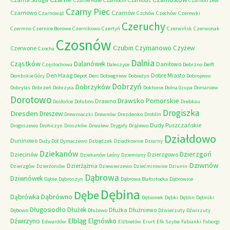
Czarne Małe
Czarnocin
Czarnolas
Czarnotrzew
Czarny Piec
Czarnowo
Czarnów
Czarnowąż
Czchów
Czechów
Czerewki
Czeruchy
Czermno
Czernice Borowe
Czernikowo
Czertyń
Czerwińsk
Czerwonak
Czosnów
Czubin
Czymanowo
Czyżew
Czerwone
Czocha
Dalnia
Cząstków
Dalanówek
Daniłowo
Częstochowa
Daleszyce
Debrzno
Delft
Den Haag
Dobre Miasto
Dembskie Góry
Depot
Derc
Dobiegniew
Dobieżyn
Dobrojewo
Dobrzyń
Dobrzyków
Dobrylas
Dobrzeń
Dobrzyca
Doktorce
Dolna Grupa
Domaniew
Dorotowo
Drawsko Pomorskie
Drawno
Dosłońce
Dołubno
Drebkau
Drogiszka
Dresden
Dreszew
Drewniaczki
Drewnów
Drezdenko
Droblin
Dudy Puszczańskie
Drogoszewo
Drohiczyn
Droszków
Drwalew
Drygały
Drążewo
Działdowo
Duninowo
Duży Dół
Dymaczewo
Dzbądzek
Dziadkowice
Dziarny
Dziekanów
Dzierzgoń
Dziecinów
Dzierzgowo
Dziekanów Leśny
Dziemiany
Dziwnów
Dzierżążnia
Dzierzgów
Dzierżoniów
Dziewierzewo
Dziećmirowice
Dziunin
Dąbrowa
Dziwnówek
Dąbie
Dąbroszyn
Dąbrowa Białostocka
Dąbrowice
Dębina
Dębe
Dąbrówno
Dąbrówka
Dębionek
Dębki
Dęblin
Dębniki
Długosiodło
Dłużek
Dłużka
Dłużniewo
Dębowo
Dłużewo
Dźwierzuty
Dźwirzuty
Elbląg
Dźwirzyno
Elgnówko
Edwardów
Elżbietów
Erurt
Ełk Szyba
Fabianki
Faborgi