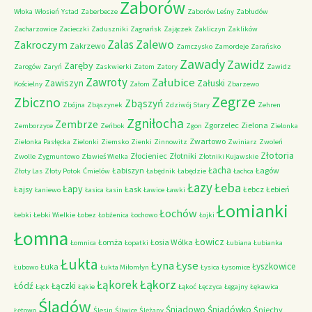
Zaborów
Włoka
Włosień
Ystad
Zaberbecze
Zaborów Leśny
Zabłudów
Zacharzowice
Zacieczki
Zaduszniki
Zagnańsk
Zajączek
Zakliczyn
Zaklików
Zalas
Zalewo
Zakroczym
Zakrzewo
Zamczysko
Zamordeje
Zarańsko
Zawady
Zawidz
Zaręby
Zarogów
Zaryń
Zaskwierki
Zatom
Zatory
Zawidz
Zawroty
Załubice
Zawiszyn
Załuski
Kościelny
Załom
Zbarzewo
Zegrze
Zbiczno
Zbąszyń
Zbójna
Zbąszynek
Zdziwój Stary
Zehren
Zgniłocha
Zembrze
Zgorzelec
Zielona
Zemborzyce
Zeńbok
Zgon
Zielonka
Zwartowo
Zielonka Pasłęcka
Zielonki
Ziemsko
Zienki
Zinnowitz
Zwiniarz
Zwoleń
Złotoria
Złocieniec
Złotniki
Zwolle
Zygmuntowo
Zławieś Wielka
Złotniki Kujawskie
Łacha
Łabiszyn
Łagów
Złoty Las
Złoty Potok
Ćmielów
Łabędnik
Łabędzie
Łachca
Łazy
Łeba
Łapy
Łajsy
Łask
Łebcz
Łebień
Łaniewo
Łasica
Łasin
Ławice
Ławki
Łomianki
Łochów
Łebki
Łebki Wielkie
Łobez
Łobżenica
Łochowo
Łojki
Łomna
Łowicz
Łomża
Łosia Wólka
Łomnica
Łopatki
Łubiana
Łubianka
Łukta
Łyna
Łyse
Łyszkowice
Łuka
Łubowo
Łukta Miłomłyn
Łysica
Łysomice
Łąkorz
Łąkorek
Łódź
Łączki
Łąck
Łąkie
Łąkoć
Łęczyca
Łęgajny
Łękawica
Śladów
Śniadowo
Śniadówko
Śniechy
Łętowo
Ślesin
Śliwice
Ślężany