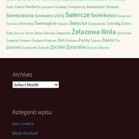
Świdnica
Świebodzin
Świecie
Śrem
Śródka
Świdwin
Świebno
Świebodzice
Świercze
Świerkowo
Świedziebnia
Świeradów Zdrój
Świerzno
Świnoujście
Święcice
Świniary
Żabi Róg
Żabno
Świniarc
Świątki
Święciechów
Żelazowa Wola
Żaby
Żarzyn
Żarów
Żdżar
Żdżarów
Żegiestów
Żerkowice
Żochy
Żuków
Żnin
Żmigród
Żmijewo
Żmijewo-Podusie
Żochowo
Żubryn
Żur
Żychlin
Żyrardów
Żuromin
Żurominek
Żuławki
Żyrzyn
Żółwino
Archives
Archives
Kategoria wpisu
bez roweru
Bliski Wschód