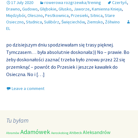
17 July 2020
rowerowa rozgrzewka/trening
Czertyń
,
Drawno
,
Gudowo
,
Głębokie
,
Głusko
,
Jaworze
,
Kamienna Knieja
,
Międzybór
,
Oleszno
,
Pestkownica
,
Przesieki
,
Sitnica
,
Stare
Osieczno
,
Studnica
,
Sulibórz
,
Święciechów
,
Ziemsko
,
Żółwino
EL
po dzisiejszym dniu spodziewałam się trasy pięknej.
Tymczasem… była absolutnie doskonała:)) No – prawie. Bo
żeby doskonałości zaznać trzeba było znowu przez 22 się
przemknąć – powrót do Przesiek i jeszcze kawałek do
Osieczna. No i
[…]
Leave a comment
Tu byłam
Adamówek
Aleksandrów
Ahlbeck
Abramów
Aeroskobing