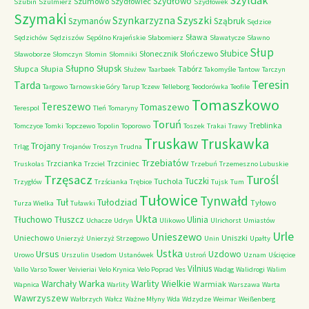
Szyldak
Szydłowo
Szumowo
Szydłowiec
Szubin
Szulmierz
Szydłówek
Szymaki
Szyszki
Szynkarzyzna
Szymanów
Sząbruk
Sędzice
Sława
Sędzichów
Sędziszów
Sępólno Krajeńskie
Słabomierz
Sławatycze
Sławno
Słup
Słubice
Słonecznik
Słończewo
Sławoborze
Słomczyn
Słomin
Słomniki
Słupno
Słupsk
Słupca
Słupia
Tabórz
Służew
Taarbaek
Takomyśle
Tantow
Tarczyn
Teresin
Tarda
Targowo
Tarnowskie Góry
Tarup
Tczew
Telleborg
Teodorówka
Teofile
Tomaszkowo
Tereszewo
Tomaszewo
Terespol
Tleń
Tomaryny
Toruń
Treblinka
Tomczyce
Tomki
Topczewo
Topolin
Toporowo
Toszek
Trakai
Trawy
Truskaw
Truskawka
Trojany
Trląg
Trojanów
Troszyn
Trudna
Trzebiatów
Trzcianka
Trzciniec
Truskolas
Trzciel
Trzebuń
Trzemeszno Lubuskie
Trzęsacz
Turośl
Tuczki
Tuchola
Trzygłów
Trzścianka
Trębice
Tujsk
Tum
Tułowice
Tynwałd
Tuł
Tułodziad
Tyłowo
Turza Wielka
Tuławki
Ukta
Tłuchowo
Tłuszcz
Ulinia
Uchacze
Udryn
Ulikowo
Ulrichorst
Umiastów
Urle
Unieszewo
Uniechowo
Uniszki
Unierzyż
Unierzyż Strzegowo
Unin
Upałty
Ustka
Ursus
Uzdowo
Urowo
Urszulin
Usedom
Ustanówek
Ustroń
Uznam
Uścięcice
Vilnius
Vallo
Varso Tower
Veivieriai
Velo Krynica
Velo Poprad
Ves
Wadąg
Walidrogi
Walim
Warka
Warlity Wielkie
Warchały
Warmiak
Wapnica
Warlity
Warszawa
Warta
Wawrzyszew
Wałbrzych
Wałcz
Ważne Młyny
Wda
Wdzydze
Weimar
Weißenberg