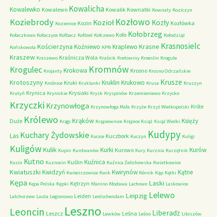
Kowalicha
Kowalewko
Kowalewo
Kowalik
Kownatki
Kownaty
Koziczyn
Kozłowo
Koziebrody
Kozioł
Kozły
Kozin
Kozłówka
Kozienice
Kołobrzeg
Koło
Kołaczkowo
Kołaczyce
Kołbacz
Kołbiel
Kołczewo
Kołodziąż
Krasnosielc
Kościerzyna
Krasne
Koźniewo
Kraplewo
Końskowola
KPN
Kraszew
Kraśnicza Wola
Kraszewo
Kraśnik
Kretowiny
Kroeslin
Krogule
Kromnów
Krogulec
Krokowa
Krosno
Krojanty
Krosno Odrzańskie
Krusze
Krotoszyny
Kruklin
Krukowo
Kruki
Krośnice
Kruklanki
Krusa
Kruszyn
Krynica
Krysiaki
Krutyń
Krynickie
Krysk
Kryspinów
Krzemieniewo
Krzycko
Krzyczki
Krzynowłoga
Króle
Krzynowłoga Mała
Krzyże
Krzyż Wielkopolski
Królewo
Krąków
Księży
Duże
Krągi
Krąpiewnice
Krępice
Książ
Książ Wielki
Kudypy
Kuchary Żydowskie
Las
Kuczbork
Kucice
Kuczyn
Kuligi
Kuligów
Kulik
Kurki
Kurów
Kurowo
Kupin
Kurdwanów
Kury
Kurznia
Kurzętnik
Kutno
Kuźnica
Kuślin
Kusin
Kuznocin
Kuźnica Żelichowska
Kwiatkowice
Kwiatuszki
Kwidzyń
Kwirynów
Kątne
Kwieciszowice
Kwik
Kórnik
Kąp
Kątki
Kępa
Laski
Kętrzyn
Kępa Polska
Kępki
Kłanino
Kłodawa
Lachowo
Laskowice
Lelewo
Leipzig
Leiden
Latchorzew
Lauta
Legionowo
Leidschendam
Leszno
Leoncin
Liberadz
Leszcz
Leśna
Lewków
Leśno
Libiszów