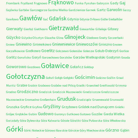
Frąknowo
Gaj
Gady
Frombork
Frydland
Frygnowo
Funka
Fynshav
Gabrysin
Garwolin
Gartz
Gajówka
Garbów
Garczegorze
Gardna Wielka
Gardzienice
Garnek
Gassy
Gawłów
Gdańsk
Gdynia
Gawłowo
Gać
Gdynia Orłowo
Gidle
Giebałtów
Gietrzwałd
Gierwaty
Giławy
Gierłoż
Giethoorn
Giewartów
Gilleleje
Glinojeck
Giżycko
Giżycko Olsztyn
Glaucha
Glina
Glodowo
Gnaty Szczerbaki
Gniewino
Gniewniewice
Gniewoszów
Gniewkowo
Gniezno
Gniew
Gnoien
Goerlitz
Godkowo
Golub-Dobrzyń
Goczałkowice
Golczewo
Goleniów
Golesze
Gorlice
Gorlitz
Goryń
Gorzów Wielkopolski
Gostynin
Goruńsko
Gorzechowo
Gorzków
Gouda
Goławice
Goworowo
Gołańcz
Gozdowo
Gołdap
Gołotczyzna
Gościmin
Gołuń
Gołąb
Gołąbki
Gościno
Goźlin
Graal
Grabie
Muritz
Grabin
Grabowo
Grabów nad Pilicą
Gradki
Graested
Greifswald
Grimma
Grodziczno
Grodno
Grodzisk
Grodzisk Mazowiecki
Grodziszcze
Grodziszcze
Grudusk
Mazowieckie
Gromadno
Großenhain
Grudziądz
Gruenewald
Grunwald
Gryźliny
Gruszka
Gryfice
Grzybowo
Gródek nad Dunajcem
Gryfino
Gródki
Gudowo
Guzów
Gwda Wielka
Grójec
Grębków
Gubin
Guronys
Gutkowo
Gutowo
Gwizdały
Góra Dylewska
Góra Kalwaria
Górale
Góraliki
Góra Puławska
Góra Włodowska
Górki
Górzno
Gąbin
Górki Noteckie
Górowo Iławskie
Górskie
Góry Miechowskie