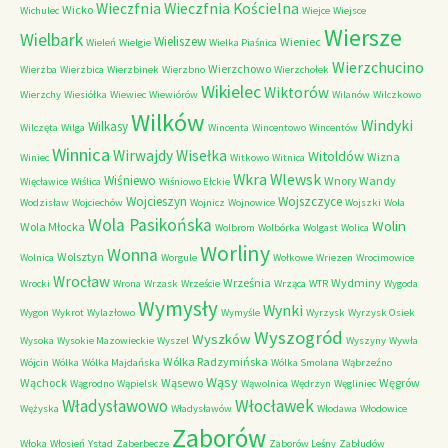
Wieczfnia Kościelna
Wieczfnia
Wicko
Wichulec
Wiejce
Wiejsce
Wiersze
Wielbark
Wieliszew
Wieniec
Wieleń
Wielgie
Wielka Piaśnica
Wierzchucino
Wierzchowo
Wierzba
Wierzbica
Wierzbinek
Wierzbno
Wierzchołek
Wikielec
Wiktorów
Wierzchy
Wiesiółka
Wiewiec
Wiewiórów
Wilanów
Wilczkowo
Wilków
Windyki
Wilkasy
Wilczęta
Wilga
Wincenta
Wincentowo
Wincentów
Winnica
Wirwajdy
Wisełka
Witoldów
Wizna
Winiec
Witkowo
Witnica
Wkra
Wlewsk
Wiśniewo
Wnory Wandy
Więcławice
Wiślica
Wiśniowo Ełckie
Wojcieszyn
Wojszczyce
Wodzisław
Wojciechów
Wojnicz
Wojnowice
Wojszki
Wola
Wola Pasikońska
Wolin
Wola Młocka
Wolbrom
Wolbórka
Wolgast
Wolica
Worliny
Wonna
Wolsztyn
Wolnica
Worgule
Wołkowe
Wriezen
Wrocimowice
Wrocław
Września
Wydminy
Wrocki
Wrona
Wrzask
Wrzeście
Wrząca
WTR
Wygoda
Wymysły
Wynki
Wygon
Wykrot
Wylazłowo
Wymyśle
Wyrzysk
Wyrzysk Osiek
Wyszogród
Wyszków
Wysoka
Wysokie Mazowieckie
Wyszel
Wyszyny
Wywła
Wólka Radzymińska
Wójcin
Wólka
Wólka Majdańska
Wólka Smolana
Wąbrzeźno
Wąsy
Wąchock
Wąsewo
Węgrów
Wągrodno
Wąpielsk
Wąwolnica
Wędrzyn
Węgliniec
Władysławowo
Włocławek
Wężyska
Władysławów
Włodawa
Włodowice
Zaborów
Włoka
Włosień
Ystad
Zaberbecze
Zaborów Leśny
Zabłudów