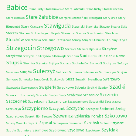
Babice
Stare Budy
Stare Drawsko
Stare Jabłonki
Stare Juchy
Stare Osieczno
Stare Załubice
Stare Worowo
Stargard Szczeciński
Starogard
Stary Brus
Stary
Stawiguda
Stary Kraszew
Stawiski
Bógpomóż
Stawisko
Stawno
Stegna
Stilo
Stoczek
Stolpen
Stolzenhagen
Stopsk
Stowęcino
Strabla
Strachomino
Strachowo
Strachów
Strachówka
Stralsund
Straszewo
Stroby
Strojec
Stromiec
Strubiny
Strych
Strzegocin
Strzegowo
Strzyżew
Strzelce
Strzelce Opolskie
Studzianki
Strzyżewo
Studzianki Nowe
Strzyżmin
Strzyżów
Sttenwijk
Studnica
Stupsk
Stęknica
Stępnica
Stężyca
Suchacz
Suchedniów
Suchodół
Suchy Las
Sufczyn
Sulerzyż
Sulejów
Sulechów
Sulibórz
Sulinowo
Sulisławice
Sulmierzyce
Sulęcin
Susz
Swarzewo
Sumowo
Sumówko
Suradówek
Suskowola
Suwałki
Svendborg
Szadki
Swąderki
Swędkowo
Syberia
Swarzędz
Swornegacie
Sypitki
Szadek
Szczecin
Szałkowo
Szczaniec
Szamocin
Szamotuły
Szarlota
Szałas
Szałe
Szczecinek
Szczekociny
Szczenurze
Szczepankowo
Szcześniki
Szczuczarz
Szczypiorno
Szczytno
Szczytniki
Szelment
Szeląg
Szczuczyn
Szczęsne
Szkotowo
Szewnica
Szklarska Poręba
Szepietowo
Szeroki Bór
Szewce
Szreńsk
Szpetal
Sztynort
Szlasy Mieszki
Szparki
Szpiegowo
Szramowo
Sztum
Szyldak
Szydłowo
Szumowo
Szydłowiec
Szubin
Szulmierz
Szydłówek