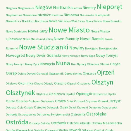
Nieporęt
Niegów
Nielbark
Niemiry
Niegowa
Niegowonice
Niemica
Nieszawa
Nieskórz
Niepołomice
Nieradowo
Niestum
Nieszawka
Nietoperek
Nowa Sól
Niewodnica
Nootdorp
Nordhavn
Nowa Wieś Ełcka
Nowa Wrona
Nowe Brzesko
Nowe Miasto
Nowe Guty
Nowe Miasto
Nowe Duninowo
Nowe Ramoty
Nowe Ramuki
Lubawskie
Nowe Miasto nad Pilicą
Nowe
Nowe Studzianki
Nowiny
Rumunki
Nowogard
Nowogrodziec
Nowogród
Nowy Dwór Gdański
Nowy Tomyśl
Nowy Korczyn
Nowy Sącz
Nuna
Nowęcin
Obryte
Nowy Troszyn
Nowy Zyck
Nur
Nyborg
Obierwia
Obroki
Ojrzeń
Obrąb
Ojerzyce
Ocięte
Ocypel
Odrowąż
Ogorzelnik
Ogrodzieniec
Olsztyn
Okuninka
Oleszno
Okalewo
Olecko
Olendy
Olpuch
Olszewka
Olsztynek
Opinogóra
Opalenica
Olędzkie
Opaleń
Opoczno
Opoki
Orneta
Orzysz
Opole
Oporów
Orchowo
Orchówek
Ortel
Ortrand
Oryszew
Orzełek
Osiecko
Osiek
Oschatz
Osie
Osieck
Osieczek
Osiek Drawski
Osmolice
Osnabrueck
Ostrołęka
Ostrowite
Ostroróg
Ostroszowice
Ostrowiec Świętokrzyski
Ostróda
Ostrówek
Ostrów Lubelski
Ostrów Mazowiecka
Ostródy
Ostrów
Otwock
Otręba
Ostrów Wielkopolski
Osówka
Otorowo
Otłoczyn
Owińsk
Ołuda