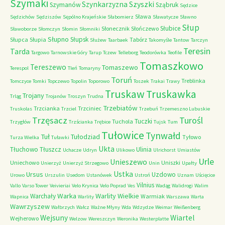
Szymaki
Szyszki
Szynkarzyzna
Szymanów
Sząbruk
Sędzice
Sława
Sędzichów
Sędziszów
Sępólno Krajeńskie
Słabomierz
Sławatycze
Sławno
Słup
Słubice
Słonecznik
Słończewo
Sławoborze
Słomczyn
Słomin
Słomniki
Słupno
Słupsk
Słupca
Słupia
Tabórz
Służew
Taarbaek
Takomyśle
Tantow
Tarczyn
Teresin
Tarda
Targowo
Tarnowskie Góry
Tarup
Tczew
Telleborg
Teodorówka
Teofile
Tomaszkowo
Tereszewo
Tomaszewo
Terespol
Tleń
Tomaryny
Toruń
Treblinka
Tomczyce
Tomki
Topczewo
Topolin
Toporowo
Toszek
Trakai
Trawy
Truskaw
Truskawka
Trojany
Trląg
Trojanów
Troszyn
Trudna
Trzebiatów
Trzcianka
Trzciniec
Truskolas
Trzciel
Trzebuń
Trzemeszno Lubuskie
Trzęsacz
Turośl
Tuczki
Tuchola
Trzygłów
Trzścianka
Trębice
Tujsk
Tum
Tułowice
Tynwałd
Tuł
Tułodziad
Tyłowo
Turza Wielka
Tuławki
Ukta
Tłuchowo
Tłuszcz
Ulinia
Uchacze
Udryn
Ulikowo
Ulrichorst
Umiastów
Urle
Unieszewo
Uniechowo
Uniszki
Unierzyż
Unierzyż Strzegowo
Unin
Upałty
Ustka
Ursus
Uzdowo
Urowo
Urszulin
Usedom
Ustanówek
Ustroń
Uznam
Uścięcice
Vilnius
Vallo
Varso Tower
Veivieriai
Velo Krynica
Velo Poprad
Ves
Wadąg
Walidrogi
Walim
Warka
Warlity Wielkie
Warchały
Warmiak
Wapnica
Warlity
Warszawa
Warta
Wawrzyszew
Wałbrzych
Wałcz
Ważne Młyny
Wda
Wdzydze
Weimar
Weißenberg
Wejsuny
Wiartel
Wejherowo
Welzow
Wereszczyn
Weronika
Westerplatte