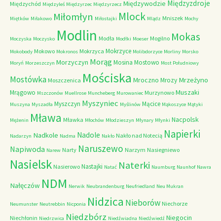
Międzyzdroje
Międzywodzie
Międzychód
Międzyleś
Międzyrzec
Międzyrzecz
Mlock
Miłomłyn
Mniszek
Miętków
Miłakowo
Miłostajki
Mlądz
Mochy
Modlin
Mokas
Modła
Mogilno
Moczyska
Moczysko
Modłki
Moeser
Mokrzyce
Mokowo
Mokrzyca
Mokobody
Mokronos
Molibdorzyce
Morliny
Morsko
Morąg
Morzyczyn
Mosina
Mostowo
Moryń
Morzeszczyn
Most Południowy
Mościska
Mostówka
Mrzeżyno
Mroczno
Mrozy
Moszczenica
Muszaki
Mrągowo
Murzynowo
Mszczonów
Muellrose
Muncheberg
Murowaniec
Myszyniec
Myszczyn
Mącice
Muszyna
Myszadła
Myślinów
Mąkoszyce
Mątyki
Mława
Nacpolsk
Mławka
Mężenin
Młochów
Młodzieszyn
Młynary
Młynki
Napierki
Nadkole
Nadole
Nakło nad Notecią
Nadarzyn
Nadma
Nakło
Naruszewo
Napiwoda
Narty
Narzym
Nasiegniewo
Narew
Nasielsk
Naterki
Nastajki
Nasierowo
Natać
Naumburg
Naunhof
Nawra
NDM
Nałęczów
Nerwik
Neubrandenburg
Neufriedland
Neu Mukran
Nidzica
Nieborów
Niechorze
Neumunster
Neutrebbin
Nicponia
Niedzbórz
Niegocin
Niechłonin
Niedrzwica
Niedźwiadna
Niedźwiedź