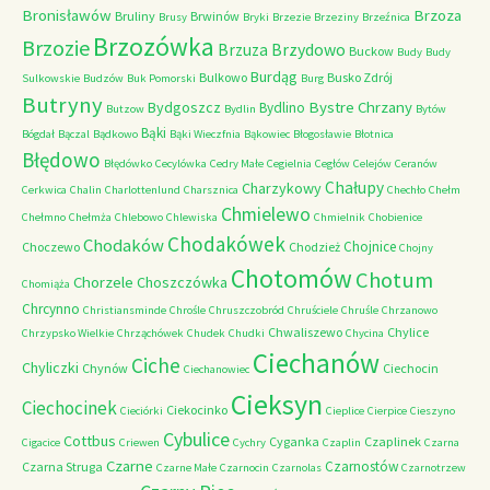
Bronisławów
Brzoza
Bruliny
Brwinów
Brusy
Bryki
Brzezie
Brzeziny
Brzeźnica
Brzozówka
Brzozie
Brzydowo
Brzuza
Buckow
Budy
Budy
Burdąg
Bulkowo
Busko Zdrój
Sulkowskie
Budzów
Buk Pomorski
Burg
Butryny
Bystre Chrzany
Bydgoszcz
Bydlino
Butzow
Bydlin
Bytów
Bąki
Bógdał
Bączal
Bądkowo
Bąki Wieczfnia
Bąkowiec
Błogosławie
Błotnica
Błędowo
Błędówko
Cecylówka
Cedry Małe
Cegielnia
Cegłów
Celejów
Ceranów
Chałupy
Charzykowy
Cerkwica
Chalin
Charlottenlund
Charsznica
Chechło
Chełm
Chmielewo
Chełmno
Chełmża
Chlebowo
Chlewiska
Chmielnik
Chobienice
Chodakówek
Chodaków
Chojnice
Choczewo
Chodzież
Chojny
Chotomów
Chotum
Chorzele
Choszczówka
Chomiąża
Chrcynno
Christiansminde
Chrośle
Chruszczobród
Chruściele
Chruśle
Chrzanowo
Chwaliszewo
Chylice
Chrzypsko Wielkie
Chrząchówek
Chudek
Chudki
Chycina
Ciechanów
Ciche
Chyliczki
Chynów
Ciechocin
Ciechanowiec
Cieksyn
Ciechocinek
Ciekocinko
Cieciórki
Cieplice
Cierpice
Cieszyno
Cybulice
Cottbus
Cyganka
Czaplinek
Cigacice
Criewen
Cychry
Czaplin
Czarna
Czarne
Czarnostów
Czarna Struga
Czarne Małe
Czarnocin
Czarnolas
Czarnotrzew