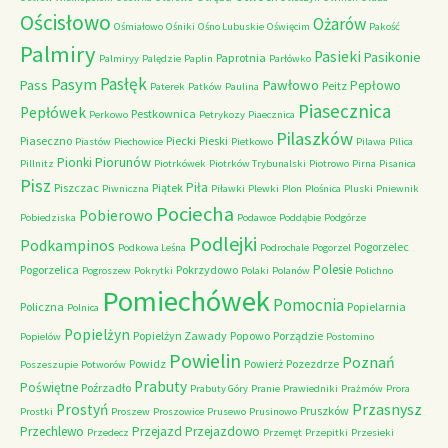
Ościsłowo
Ożarów
Ośmiałowo
Ośniki
Ośno Lubuskie
Oświęcim
Pakość
Palmiry
Pasieki
Pasikonie
Paprotnia
Palmiryy
Palędzie
Paplin
Parłówko
Pasłęk
Pasym
Pawłowo
Pass
Pepłowo
Peitz
Paterek
Patków
Paulina
Piasecznica
Pepłówek
Pestkownica
Perkowo
Petrykozy
Piaecznica
Pilaszków
Piaseczno
Piecki
Pieski
Piastów
Piechowice
Pietkowo
Pilawa
Pilica
Piorunów
Pionki
Pillnitz
Piotrkówek
Piotrków Trybunalski
Piotrowo
Pirna
Pisanica
Pisz
Piła
Piszczac
Piątek
Piwniczna
Piławki
Plewki
Plon
Plośnica
Pluski
Pniewnik
Pociecha
Pobierowo
Pobiedziska
Podawce
Poddąbie
Podgórze
Podlejki
Podkampinos
Pogorzelec
Podkowa Leśna
Podrochale
Pogorzel
Polesie
Pogorzelica
Pokrzydowo
Pogroszew
Pokrytki
Polaki
Polanów
Polichno
Pomiechówek
Pomocnia
Policzna
Popielarnia
Polnica
Popielżyn
Popielżyn Zawady
Popowo
Porządzie
Popielów
Postomino
Powielin
Poznań
Powidz
Powierż
Pozezdrze
Poszeszupie
Potworów
Prabuty
Poświętne
Poźrzadło
Prabuty Góry
Pranie
Prawiedniki
Prażmów
Prora
Przasnysz
Prostyń
Pruszków
Prostki
Proszew
Proszowice
Prusewo
Prusinowo
Przechlewo
Przejazd
Przejazdowo
Przedecz
Przemęt
Przepitki
Przesieki