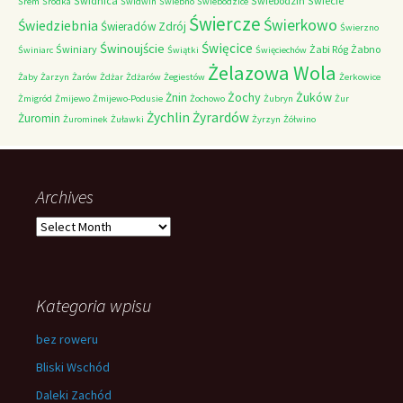
Świdnica
Świebodzin
Świecie
Śrem
Śródka
Świdwin
Świebno
Świebodzice
Świercze
Świerkowo
Świedziebnia
Świeradów Zdrój
Świerzno
Świnoujście
Święcice
Świniary
Żabi Róg
Żabno
Świniarc
Świątki
Święciechów
Żelazowa Wola
Żaby
Żarzyn
Żarów
Żdżar
Żdżarów
Żegiestów
Żerkowice
Żochy
Żuków
Żnin
Żmigród
Żmijewo
Żmijewo-Podusie
Żochowo
Żubryn
Żur
Żychlin
Żyrardów
Żuromin
Żurominek
Żuławki
Żyrzyn
Żółwino
Archives
Archives
Kategoria wpisu
bez roweru
Bliski Wschód
Daleki Zachód