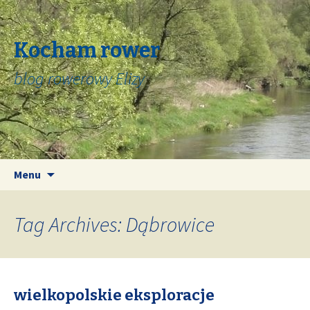
Kocham rower
blog rowerowy Elizy
Skip
Search
Menu
to
for:
content
Tag Archives: Dąbrowice
wielkopolskie eksploracje