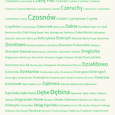
Czarny Piec
Czarnowo
Czarnów
Czarnowąż
Czchów
Czechów
Czerewki
Czeruchy
Czermno
Czernice Borowe
Czernikowo
Czertyń
Czerwińsk
Czerwonak
Czosnów
Czubin
Czymanowo
Czyżew
Czerwone
Czocha
Dalnia
Cząstków
Dalanówek
Daniłowo
Częstochowa
Daleszyce
Debrzno
Delft
Den Haag
Dobre Miasto
Dembskie Góry
Depot
Derc
Dobiegniew
Dobieżyn
Dobrojewo
Dobrzyń
Dobrzyków
Dobrylas
Dobrzeń
Dobrzyca
Doktorce
Dolna Grupa
Domaniew
Dorotowo
Drawsko Pomorskie
Drawno
Dosłońce
Dołubno
Drebkau
Drogiszka
Dresden
Dreszew
Drewniaczki
Drewnów
Drezdenko
Droblin
Dudy Puszczańskie
Drogoszewo
Drohiczyn
Droszków
Drwalew
Drygały
Drążewo
Działdowo
Duninowo
Duży Dół
Dymaczewo
Dzbądzek
Dziadkowice
Dziarny
Dziekanów
Dzierzgoń
Dziecinów
Dzierzgowo
Dziekanów Leśny
Dziemiany
Dziwnów
Dzierżążnia
Dzierzgów
Dzierżoniów
Dziewierzewo
Dziećmirowice
Dziunin
Dąbrowa
Dziwnówek
Dąbie
Dąbroszyn
Dąbrowa Białostocka
Dąbrowice
Dębina
Dębe
Dąbrówno
Dąbrówka
Dębionek
Dębki
Dęblin
Dębniki
Długosiodło
Dłużek
Dłużka
Dłużniewo
Dębowo
Dłużewo
Dźwierzuty
Dźwirzuty
Elbląg
Dźwirzyno
Elgnówko
Edwardów
Elżbietów
Erurt
Ełk Szyba
Fabianki
Faborgi
Flensburg
Falkowo
Flansburg
Florynki
Franciszkowo
Fredericia
Friedland
Friedrichstahl