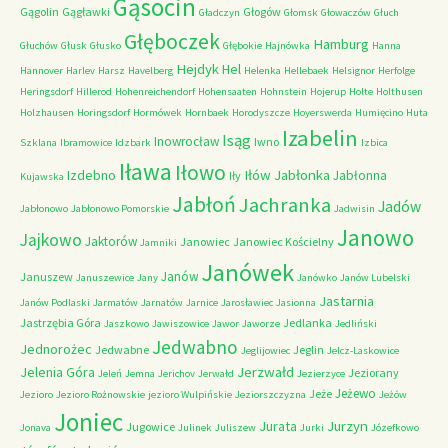
Gąsocin
Gągolin
Gągławki
Głogów
Gładczyn
Głomsk
Głowaczów
Głuch
Głęboczek
Hamburg
Głuchów
Głusk
Głusko
Głębokie
Hajnówka
Hanna
Hejdyk
Hel
Hannover
Harlev
Harsz
Havelberg
Helenka
Hellebaek
Helsignor
Herfolge
Heringsdorf
Hillerod
Hohenreichendorf
Hohensaaten
Hohnstein
Hojerup
Holte
Holthusen
Holzhausen
Horingsdorf
Hormówek
Hornbaek
Horodyszcze
Hoyerswerda
Humięcino
Huta
Izabelin
Isąg
Inowrocław
Iwno
Szklana
Ibramowice
Idzbark
Izbica
Iława
Iłowo
Iłów
Jabłonka
Izdebno
Jabłonna
Iły
Kujawska
Jabłoń
Jachranka
Jadów
Jabłonowo
Jabłonowo Pomorskie
Jadwisin
Janowo
Jajkowo
Jaktorów
Janowiec
Janowiec Kościelny
Jamniki
Janówek
Janów
Januszew
Januszewice
Jany
Janówko
Janów Lubelski
Jastarnia
Janów Podlaski
Jarmatów
Jarnatów
Jarnice
Jarosławiec
Jasionna
Jastrzębia Góra
Jedlanka
Jaszkowo
Jawiszowice
Jawor
Jaworze
Jedliński
Jedwabno
Jednorożec
Jedwabne
Jeglin
Jeglijowiec
Jelcz-Laskowice
Jerzwałd
Jelenia Góra
Jeziorany
Jeleń
Jemna
Jerichov
Jerwałd
Jezierzyce
Jeżewo
Jeże
Jezioro
Jezioro Rożnowskie
jezioro Wulpińskie
Jeziorszczyzna
Jeżów
Joniec
Jurzyn
Jurata
Jugowice
Jonava
Julinek
Juliszew
Jurki
Józefkowo