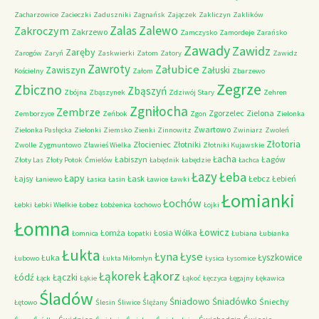
Zacharzowice
Zacieczki
Zaduszniki
Zagnańsk
Zajączek
Zakliczyn
Zaklików
Zalas
Zalewo
Zakroczym
Zakrzewo
Zamczysko
Zamordeje
Zarańsko
Zawady
Zawidz
Zaręby
Zarogów
Zaryń
Zaskwierki
Zatom
Zatory
Zawidz
Zawroty
Załubice
Zawiszyn
Załuski
Kościelny
Załom
Zbarzewo
Zegrze
Zbiczno
Zbąszyń
Zbójna
Zbąszynek
Zdziwój Stary
Zehren
Zgniłocha
Zembrze
Zgorzelec
Zielona
Zemborzyce
Zeńbok
Zgon
Zielonka
Zwartowo
Zielonka Pasłęcka
Zielonki
Ziemsko
Zienki
Zinnowitz
Zwiniarz
Zwoleń
Złotoria
Złocieniec
Złotniki
Zwolle
Zygmuntowo
Zławieś Wielka
Złotniki Kujawskie
Łacha
Łabiszyn
Łagów
Złoty Las
Złoty Potok
Ćmielów
Łabędnik
Łabędzie
Łachca
Łazy
Łeba
Łapy
Łajsy
Łask
Łebcz
Łebień
Łaniewo
Łasica
Łasin
Ławice
Ławki
Łomianki
Łochów
Łebki
Łebki Wielkie
Łobez
Łobżenica
Łochowo
Łojki
Łomna
Łowicz
Łomża
Łosia Wólka
Łomnica
Łopatki
Łubiana
Łubianka
Łukta
Łyna
Łyse
Łyszkowice
Łuka
Łubowo
Łukta Miłomłyn
Łysica
Łysomice
Łąkorz
Łąkorek
Łódź
Łączki
Łąck
Łąkie
Łąkoć
Łęczyca
Łęgajny
Łękawica
Śladów
Śniadowo
Śniadówko
Śniechy
Łętowo
Ślesin
Śliwice
Ślężany