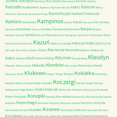
Józefów
Jędrzejów
Kaczorowo
Kaczory
Kaczkowo
Kaczorowy
Kadyny
Kadzidło
Kaliszki
Kalisz
Kadłubówka
Kajetany
Kajkowo
Kalisko
Kalisz
Kamieńczyk
Kamień Pomorski
Pomorski
Kalvarija
Kamienna Knieja
Kampinos
Kamion
Karaś
Kamionka
Karczmisko
Kaputy
Karczew
Karpa
Karniewo
Karolew
Karolino
Karolinowo
Karlsdorf
Karnin
Karpacz
Karwica
Kaunas
Karpniki
Karwia
Karwik
Kawki
Kawęczyn
Kazimierz
Kazimierz Dolny
Kazuń
Kałuszyn
Kałęczyn
Kcynia
Kazimierzowo
Kaznów
Kałeczyny
Kaługa
Kiernozia
Kiezmark
Kielce
Kerszek
Kicin
Kiciny
Kiekrz
Kiełbaski
Kiełkowice
Klaudyn
Kiścinne
Kikół
Kisiny
Kiełpin
Kilonia
Kiełpino
Klampenborg
Klembów
Klekotki
Klewinowo
Klewki
Kleczew
Kleinkoschen
Kleszczów
Klukowo
Kobiałka
Kniewo
Kluczewo
Kluki
Klępsk
Knieja
Kobylanka
Koczargi
Kobyłka
Kociesze
Kocień Wielki
Kociołek
Koczała
Kodeń
Kodrąb
Kolno
Koluszki
Koenigstein
Koge
Kolesin
Komornica
Kompina
Konarzyny
Koniecpol
Konopki
Konin
Konojady
Konradowo
Konotop
Konstancin
Konstantynów Łódzki
Kopenhaga
Korytnica
Korytów
Kopalino
Koronowo
Koryciny
Koryciska
Koryta
Kosewo
Kosewko
Kostrzyn
Korzeniewo
Korzeń
Kostomłoty
Koszajec
Koszalin
Koszelewy
Kotuń
Kowal
Kowalewice
Koszwały
Kosów Lacki
Kotermań
Kotowice