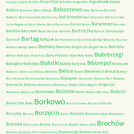
Arciechów
Augustówek
Arcelin
Arkadia
Augustów
Babiak
Annopol
Apolda
Baboszewo
Babice
Baciuty
Babimost
Babin
Babięta
Baby
Bachorze
Bad Schandau
Baderitz
Bad Freienwalde
Bad Muskau
Bad Schwartau
Bad Sulza
Bad
Baranowo
Bansin
Sulze
Bagienice
Bakus Wanda
Banie Mazurskie
Baraki
Baranów
Bartniczka
Barchów
Barczewo
Bartodzieje
Bardo
Barlinek
Bartków
Bartniki
Bartąg
Bartążek
Bartoszki
Bartłomiejowice
Baruchowo
Barłogi
Batowice
Bautzen
Bednary
Bełchów
Bemowo
Bergen am Rugen
Bałdowo
Becejły
Bedlno
Berlin
Białobrzegi
Biała Podlaska
Bełżyce
Biała Góra
Biała Piska
Białe Błoto
Białka
Białutki
Bibiampol
Białogóra
Białołęka
Białuty
Białystok
Biedaszek
Bielice
Bieniewice
Biesal
Bielawy
Bieżuń
Biederitz
Biedrusko
Bielawa
Bielnik
Biskupiec
Binz
Birkerod
Bischofswerda
Biskupice
Bisztynek
Bledzew
Bnin
Bobolice
Bogurzyn
Bobrowniki
Bobrowo
Bogaczewo
Bochotnica
Bodzentyn
Bogatka
Bolimów
Bolęcin
Bolesławiec
Bolino
Bolechowo
Boleszyno
Bolków
Bolszewo
Borkowo
Boreczno
Borki
Borsuki
Borne Sulinowo
Borsdorf
Borzęcin
Borzymy
Bosewo
Boszkowo
Borzyny
Borów
Boże
Bożenkowo
Brochów
Bramka
Brańsk
Bratuszewo
Brańszczyk
Breddin
Brema
Breń
Brodowe Łąki
Brodowo
Brodnica
Brodnicki Park Krajobrazowy
Brody
Brok