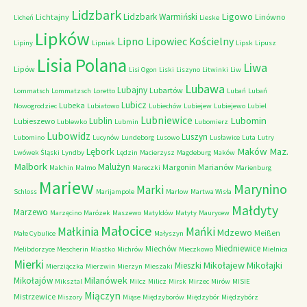
Lidzbark
Ligowo
Lidzbark Warmiński
Lichtajny
Linówno
Licheń
Lieske
Lipków
Lipno
Lipowiec Kościelny
Lipiny
Lipniak
Lipsk
Lipusz
Lisia Polana
Liwa
Lipów
Lisi Ogon
Liski
Liszyno
Litwinki
Liw
Lubawa
Lubajny
Lubartów
Lommatsch
Lommatzsch
Loretto
Lubań
Lubań
Lubicz
Lubeka
Nowogrodziec
Lubiatowo
Lubiechów
Lubiejew
Lubiejewo
Lubiel
Lubniewice
Lubomin
Lublin
Lubieszewo
Lublewko
Lubmin
Lubomierz
Lubowidz
Luszyn
Lubomino
Lucynów
Lundeborg
Lusowo
Lusławice
Luta
Lutry
Maków Maz.
Lębork
Lwówek Śląski
Lyndby
Lędzin
Macierzysz
Magdeburg
Maków
Malbork
Malużyn
Margonin
Marianów
Malchin
Malmo
Mareczki
Marienburg
Mariew
Marynino
Marki
Schloss
Marijampole
Marlow
Martwa Wisła
Małdyty
Marzewo
Marzęcino
Marózek
Maszewo
Matyldów
Matyty
Maurycew
Małocice
Małkinia
Mańki
Mdzewo
Meißen
Małe Cybulice
Małyszyn
Miedniewice
Miechów
Melibdorzyce
Mescherin
Miastko
Michrów
Mieczkowo
Mielnica
Mierki
Mikołajew
Mikołajki
Mieszki
Mierziączka
Mierzwin
Mierzyn
Mieszaki
Milanówek
Mikołajów
Miksztal
Milcz
Milicz
Mirsk
Mirzec
Mirów
MISIE
Miączyn
Mistrzewice
Miszory
Miąse
Międzyborów
Międzybór
Międzybórz