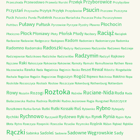
Przyborowice
Przełęk
Przewodowo
Przeszkoda
Przewóz Nurski
Przybysław
Psucin
Przystań
Przytyk
Przyłęk
Przysucha
Przęsławice
Pszczew
Pszczyna
Puck
Pustelnik
Pulsnitz
Purda
Puszcza Mariańska
Puszcza Piska
Puszczykowo
Puławy
Pułtusk
Płochocin
Puttbus
Pyrzowice
Pyrzyce
Pyzdry
Pławno
Raciąż
Płock
Płońsk
Płoniawy
Płudy
Płociczno
Płoty
Racibory
Raciążek
Radom
Racławice
Radawiec
Radgoszcz
Radojewo
Radomierz
Radomierzyce
Radomka
Radoszki
Radomno
Radomsko
Radysy
Radzanowo
Radzanów
Radzewo
Radzieje
Radzymin
Rajkowo
Radziejowice
Radzikowo
Radzików
Radziwiłów
Radzyń
Raki
Rajszew
Rakoszyce
Rakowice
Rakowiec
Ramoty
Ramuki
Ramułtowice
Rathen
Rawa
Rewal
Rawka
Reszel
Mazowiecka
Reda
Regielnica
Regimin
Resko
Ribnitz
Ringebalde
Rogóż
Roguszyn
Rojewo
Rokitno
Rochale
Rogalice
Rogalin
Rogoziniec
Rokitnica
Ropa
Roskilde
Rossoszyca
Rostock
Rostow
Roszczyce
Rotenburg
Rothenburg
Rotterdam
Roztoka
Ruciane-Nida
Rowy
Rozogi
Ruda
Rozalin
Rożnów
Ruda
Rudniki
Ruszczyce
Białaczowska
Rudna
Rudnica
Rudno Jeziorowe
Rugia
Rungsted
Rybno
Ruś
Rutki Kossaki
Ruszkowo
Rutki
Rutka-Tartak
Rybienko
Rybojady
Rychnowo
Rynia
Rydzewo
Ryki
Rynek
Rychliki
Ryczywół
Ryn
Rypin
Ryte
Rząśnik
Błota
Rytro
Rzeczyca
Rzepniki
Rzeszów
Rzuców
Rzymsko
Różan
Rąbież
Rąblów
Rączki
Sadowne Węgrowskie
Sady
Sadoleś
Sabinka
Sadowie