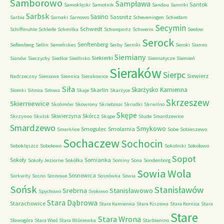
Samborowo
Sampława
Santok
Samoklęski
Samotnik
Sandau
Sanniki
Sarbsk
Sasino
Sassnitz
Sarbia
Sarnaki
Sarnowo
Scheveningen
Schiedam
Secymin
Schwedt
Schiffmuhle
Schleife
Schmilka
Schwepnitz
Schwerin
Seelow
Serock
Senftenberg
Seftenberg
Sellin
Semeliskes
Serby
Serniki
Seroki
Sianno
Siemiany
Siekierki
Sianów
Sieczychy
Siedlce
Siedlisko
Siemiatycze
Siemień
Sieraków
Sierpc
Siewierz
Nadrzeczny
Sieniawa
Siennica
Sierakowice
Siła
Skarżysko Kamienna
Skarlin
Siomki
Sitnica
Sitowa
Skaje
Skarżyce
Skrzeszew
Skierniewice
Skolimów
Skowrony
Skriebinai
Skrudki
Skrwilno
Skępe
Skwierzyna
Skórcz
Skrzynno
Skulsk
Skąpe
Slude
Smardzewice
Smardzewo
Smykowo
Smogulec
Smolarnia
Smarklice
Sobe
Sobieszewo
Sochaczew
Sochocin
Soboklęszcz
Sobolewo
Sokolniki
Sokołowo
Sopot
Sokoły
Somianka
Sokoły Jeziorne
Sokółka
Sominy
Sona
Sondenborg
Sowia Wola
Sosnowica
Sorkwity
Sosno
Sosnowe
Sosnówka
Sowia
Sońsk
Stanisławów
Srebrna
Stanisławowo
Spychowo
Srokowo
Stara Dąbrowa
Starachowice
Stara Kamienica
Stara Kiszewa
Stara Kornica
Stara
Stare
Stara Wrona
Sławogóra
Stara Wieś
Stara Wiśniewka
Starbienino