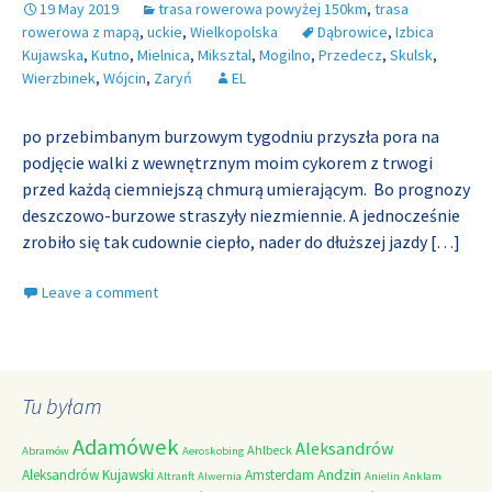
19 May 2019
trasa rowerowa powyżej 150km
,
trasa
rowerowa z mapą
,
uckie
,
Wielkopolska
Dąbrowice
,
Izbica
Kujawska
,
Kutno
,
Mielnica
,
Miksztal
,
Mogilno
,
Przedecz
,
Skulsk
,
Wierzbinek
,
Wójcin
,
Zaryń
EL
po przebimbanym burzowym tygodniu przyszła pora na
podjęcie walki z wewnętrznym moim cykorem z trwogi
przed każdą ciemniejszą chmurą umierającym. Bo prognozy
deszczowo-burzowe straszyły niezmiennie. A jednocześnie
zrobiło się tak cudownie ciepło, nader do dłuższej jazdy
[…]
Leave a comment
Tu byłam
Adamówek
Aleksandrów
Ahlbeck
Abramów
Aeroskobing
Andzin
Aleksandrów Kujawski
Amsterdam
Altranft
Alwernia
Anielin
Anklam