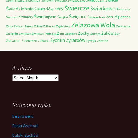
Świdnica
Świebodzin
Świecie
Śrem
Śródka
Świdwin
Świebno
Świebodzice
Świercze
Świerkowo
Świedziebnia
Świeradów Zdrój
Świerzno
Świnoujście
Święcice
Świniary
Żabi Róg
Żabno
Świniarc
Świątki
Święciechów
Żelazowa Wola
Żaby
Żarzyn
Żarów
Żdżar
Żdżarów
Żegiestów
Żerkowice
Żochy
Żuków
Żnin
Żmigród
Żmijewo
Żmijewo-Podusie
Żochowo
Żubryn
Żur
Żychlin
Żyrardów
Żuromin
Żurominek
Żuławki
Żyrzyn
Żółwino
Archives
Archives
Kategoria wpisu
bez roweru
Bliski Wschód
Daleki Zachód