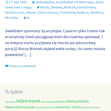
17 July 2023
dolnośląskie
,
na południe od Warszawy
,
trasa
rowerowa z mapą
Bardo
,
Bielawa
,
Budzów
,
Dzierżoniów
,
Grodziszcze
,
Jemna
,
Ostroszowice
,
Potworów
,
Rudnica
,
Świdnica
,
Wrocław
EL
Uwielbiam spontany. Są arcyfajne. Czasem tylko trudno tak
w ostatniej chwili pociągowy bilet dla rowerka upolować. I
na miejsce startu przybywa się mocno już wieczorową
porą:))) Nocny Wrocek objawił wiele uroku, i to samo można
powiedzieć
[…]
Leave a comment
Tu byłam
Adamówek
Aleksandrów
Ahlbeck
Abramów
Aeroskobing
Andzin
Aleksandrów Kujawski
Amsterdam
Altranft
Alwernia
Anielin
Anklam