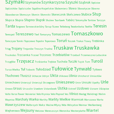
Szymaki
Szyszki
Szynkarzyzna
Szymanów
Sząbruk
Sędzice
Sława
Sędzichów
Sędziszów
Sępólno Krajeńskie
Słabomierz
Sławatycze
Sławno
Słup
Słubice
Słonecznik
Słończewo
Sławoborze
Słomczyn
Słomin
Słomniki
Słupno
Słupsk
Słupca
Słupia
Tabórz
Służew
Taarbaek
Takomyśle
Tantow
Tarczyn
Teresin
Tarda
Targowo
Tarnowskie Góry
Tarup
Tczew
Telleborg
Teodorówka
Teofile
Tomaszkowo
Tereszewo
Tomaszewo
Terespol
Tleń
Tomaryny
Toruń
Treblinka
Tomczyce
Tomki
Topczewo
Topolin
Toporowo
Toszek
Trakai
Trawy
Truskaw
Truskawka
Trojany
Trląg
Trojanów
Troszyn
Trudna
Trzebiatów
Trzcianka
Trzciniec
Truskolas
Trzciel
Trzebuń
Trzemeszno Lubuskie
Trzęsacz
Turośl
Tuczki
Tuchola
Trzygłów
Trzścianka
Trębice
Tujsk
Tum
Tułowice
Tynwałd
Tuł
Tułodziad
Tyłowo
Turza Wielka
Tuławki
Ukta
Tłuchowo
Tłuszcz
Ulinia
Uchacze
Udryn
Ulikowo
Ulrichorst
Umiastów
Urle
Unieszewo
Uniechowo
Uniszki
Unierzyż
Unierzyż Strzegowo
Unin
Upałty
Ustka
Ursus
Uzdowo
Urowo
Urszulin
Usedom
Ustanówek
Ustroń
Uznam
Uścięcice
Vilnius
Vallo
Varso Tower
Veivieriai
Velo Krynica
Velo Poprad
Ves
Wadąg
Walidrogi
Walim
Warka
Warlity Wielkie
Warchały
Warmiak
Wapnica
Warlity
Warszawa
Warta
Wawrzyszew
Wałbrzych
Wałcz
Ważne Młyny
Wda
Wdzydze
Weimar
Weißenberg
Wejsuny
Wiartel
Wejherowo
Welzow
Wereszczyn
Weronika
Westerplatte