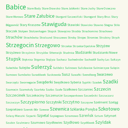
Babice
Stare Budy
Stare Drawsko
Stare Jabłonki
Stare Juchy
Stare Osieczno
Stare Załubice
Stare Worowo
Stargard Szczeciński
Starogard
Stary Brus
Stary
Stawiguda
Stary Kraszew
Stawiski
Bógpomóż
Stawisko
Stawno
Stegna
Stilo
Stoczek
Stolpen
Stolzenhagen
Stopsk
Stowęcino
Strabla
Strachomino
Strachowo
Strachów
Strachówka
Stralsund
Straszewo
Stroby
Strojec
Stromiec
Strubiny
Strych
Strzegocin
Strzegowo
Strzyżew
Strzelce
Strzelce Opolskie
Studzianki
Strzyżewo
Studzianki Nowe
Strzyżmin
Strzyżów
Sttenwijk
Studnica
Stupsk
Stęknica
Stępnica
Stężyca
Suchacz
Suchedniów
Suchodół
Suchy Las
Sufczyn
Sulerzyż
Sulejów
Sulechów
Sulibórz
Sulinowo
Sulisławice
Sulmierzyce
Sulęcin
Susz
Swarzewo
Sumowo
Sumówko
Suradówek
Suskowola
Suwałki
Svendborg
Szadki
Swąderki
Swędkowo
Syberia
Swarzędz
Swornegacie
Sypitki
Szadek
Szczecin
Szałkowo
Szczaniec
Szamocin
Szamotuły
Szarlota
Szałas
Szałe
Szczecinek
Szczekociny
Szczenurze
Szczepankowo
Szcześniki
Szczuczarz
Szczypiorno
Szczytno
Szczytniki
Szelment
Szeląg
Szczuczyn
Szczęsne
Szkotowo
Szewnica
Szklarska Poręba
Szepietowo
Szeroki Bór
Szewce
Szreńsk
Szpetal
Sztynort
Szlasy Mieszki
Szparki
Szpiegowo
Szramowo
Sztum
Szyldak
Szydłowo
Szumowo
Szydłowiec
Szubin
Szulmierz
Szydłówek