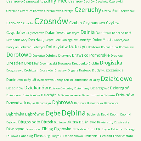
Czarny Piec
Czarnowo
Czarnów
Czarnowąż
Czchów
Czechów
Czerewki
Czeruchy
Czermno
Czernice Borowe
Czernikowo
Czertyń
Czerwińsk
Czerwonak
Czosnów
Czubin
Czymanowo
Czyżew
Czerwone
Czocha
Dalnia
Cząstków
Dalanówek
Daniłowo
Częstochowa
Daleszyce
Debrzno
Delft
Den Haag
Dobre Miasto
Dembskie Góry
Depot
Derc
Dobiegniew
Dobieżyn
Dobrojewo
Dobrzyń
Dobrzyków
Dobrylas
Dobrzeń
Dobrzyca
Doktorce
Dolna Grupa
Domaniew
Dorotowo
Drawsko Pomorskie
Drawno
Dosłońce
Dołubno
Drebkau
Drogiszka
Dresden
Dreszew
Drewniaczki
Drewnów
Drezdenko
Droblin
Dudy Puszczańskie
Drogoszewo
Drohiczyn
Droszków
Drwalew
Drygały
Drążewo
Działdowo
Duninowo
Duży Dół
Dymaczewo
Dzbądzek
Dziadkowice
Dziarny
Dziekanów
Dzierzgoń
Dziecinów
Dzierzgowo
Dziekanów Leśny
Dziemiany
Dziwnów
Dzierżążnia
Dzierzgów
Dzierżoniów
Dziewierzewo
Dziećmirowice
Dziunin
Dąbrowa
Dziwnówek
Dąbie
Dąbroszyn
Dąbrowa Białostocka
Dąbrowice
Dębina
Dębe
Dąbrówno
Dąbrówka
Dębionek
Dębki
Dęblin
Dębniki
Długosiodło
Dłużek
Dłużka
Dłużniewo
Dębowo
Dłużewo
Dźwierzuty
Dźwirzuty
Elbląg
Dźwirzyno
Elgnówko
Edwardów
Elżbietów
Erurt
Ełk Szyba
Fabianki
Faborgi
Flensburg
Falkowo
Flansburg
Florynki
Franciszkowo
Fredericia
Friedland
Friedrichstahl