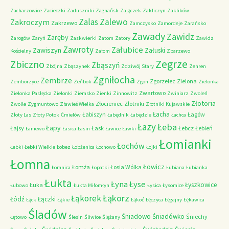
Zacharzowice
Zacieczki
Zaduszniki
Zagnańsk
Zajączek
Zakliczyn
Zaklików
Zalas
Zalewo
Zakroczym
Zakrzewo
Zamczysko
Zamordeje
Zarańsko
Zawady
Zawidz
Zaręby
Zarogów
Zaryń
Zaskwierki
Zatom
Zatory
Zawidz
Zawroty
Załubice
Zawiszyn
Załuski
Kościelny
Załom
Zbarzewo
Zegrze
Zbiczno
Zbąszyń
Zbójna
Zbąszynek
Zdziwój Stary
Zehren
Zgniłocha
Zembrze
Zgorzelec
Zielona
Zemborzyce
Zeńbok
Zgon
Zielonka
Zwartowo
Zielonka Pasłęcka
Zielonki
Ziemsko
Zienki
Zinnowitz
Zwiniarz
Zwoleń
Złotoria
Złocieniec
Złotniki
Zwolle
Zygmuntowo
Zławieś Wielka
Złotniki Kujawskie
Łacha
Łabiszyn
Łagów
Złoty Las
Złoty Potok
Ćmielów
Łabędnik
Łabędzie
Łachca
Łazy
Łeba
Łapy
Łajsy
Łask
Łebcz
Łebień
Łaniewo
Łasica
Łasin
Ławice
Ławki
Łomianki
Łochów
Łebki
Łebki Wielkie
Łobez
Łobżenica
Łochowo
Łojki
Łomna
Łowicz
Łomża
Łosia Wólka
Łomnica
Łopatki
Łubiana
Łubianka
Łukta
Łyna
Łyse
Łyszkowice
Łuka
Łubowo
Łukta Miłomłyn
Łysica
Łysomice
Łąkorz
Łąkorek
Łódź
Łączki
Łąck
Łąkie
Łąkoć
Łęczyca
Łęgajny
Łękawica
Śladów
Śniadowo
Śniadówko
Śniechy
Łętowo
Ślesin
Śliwice
Ślężany