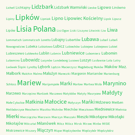
Lidzbark
Ligowo
Lidzbark Warmiński
Lichtajny
Linówno
Licheń
Lieske
Lipków
Lipno
Lipowiec Kościelny
Lipiny
Lipniak
Lipsk
Lipusz
Lisia Polana
Liwa
Lipów
Lisi Ogon
Liski
Liszyno
Litwinki
Liw
Lubawa
Lubajny
Lubartów
Lommatsch
Lommatzsch
Loretto
Lubań
Lubań
Lubicz
Lubeka
Nowogrodziec
Lubiatowo
Lubiechów
Lubiejew
Lubiejewo
Lubiel
Lubniewice
Lubomin
Lublin
Lubieszewo
Lublewko
Lubmin
Lubomierz
Lubowidz
Luszyn
Lubomino
Lucynów
Lundeborg
Lusowo
Lusławice
Luta
Lutry
Maków Maz.
Lębork
Lwówek Śląski
Lyndby
Lędzin
Macierzysz
Magdeburg
Maków
Malbork
Malużyn
Margonin
Marianów
Malchin
Malmo
Mareczki
Marienburg
Mariew
Marynino
Marki
Schloss
Marijampole
Marlow
Martwa Wisła
Małdyty
Marzewo
Marzęcino
Marózek
Maszewo
Matyldów
Matyty
Maurycew
Małocice
Małkinia
Mańki
Mdzewo
Meißen
Małe Cybulice
Małyszyn
Miedniewice
Miechów
Melibdorzyce
Mescherin
Miastko
Michrów
Mieczkowo
Mielnica
Mierki
Mikołajew
Mikołajki
Mieszki
Mierziączka
Mierzwin
Mierzyn
Mieszaki
Milanówek
Mikołajów
Miksztal
Milcz
Milicz
Mirsk
Mirzec
Mirów
MISIE
Miączyn
Mistrzewice
Miszory
Miąse
Międzyborów
Międzybór
Międzybórz