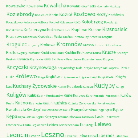
Kowalicha
Kowalewko
Kowalewo
Kowalik
Kownatki
Kownaty
Koziczyn
Kozłowo
Koziebrody
Kozioł
Kozły
Kozin
Kozłówka
Kozienice
Kołobrzeg
Koło
Kołaczkowo
Kołaczyce
Kołbacz
Kołbiel
Kołczewo
Kołodziąż
Krasnosielc
Kościerzyna
Krasne
Koźniewo
Kraplewo
Końskowola
KPN
Kraszew
Kraśnicza Wola
Kraszewo
Kraśnik
Kretowiny
Kroeslin
Krogule
Kromnów
Krogulec
Krokowa
Krosno
Krojanty
Krosno Odrzańskie
Krusze
Krotoszyny
Kruklin
Krukowo
Kruki
Krośnice
Kruklanki
Krusa
Kruszyn
Krynica
Krysiaki
Krutyń
Krynickie
Krysk
Kryspinów
Krzemieniewo
Krzycko
Krzyczki
Krzynowłoga
Króle
Krzynowłoga Mała
Krzyże
Krzyż Wielkopolski
Królewo
Krąków
Księży
Duże
Krągi
Krąpiewnice
Krępice
Książ
Książ Wielki
Kudypy
Kuchary Żydowskie
Las
Kuczbork
Kucice
Kuczyn
Kuligi
Kuligów
Kulik
Kurki
Kurów
Kurowo
Kupin
Kurdwanów
Kury
Kurznia
Kurzętnik
Kutno
Kuźnica
Kuślin
Kusin
Kuznocin
Kuźnica Żelichowska
Kwiatkowice
Kwiatuszki
Kwidzyń
Kwirynów
Kątne
Kwieciszowice
Kwik
Kórnik
Kąp
Kątki
Kępa
Laski
Kętrzyn
Kępa Polska
Kępki
Kłanino
Kłodawa
Lachowo
Laskowice
Lelewo
Leipzig
Leiden
Latchorzew
Lauta
Legionowo
Leidschendam
Leszno
Leoncin
Liberadz
Leszcz
Leśna
Lewków
Leśno
Libiszów