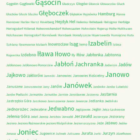
Gąsocin
Gągolin
Gągławki
Głogów
Gładczyn
Głomsk
Głowaczów
Głuch
Głęboczek
Hamburg
Głuchów
Głusk
Głusko
Głębokie
Hajnówka
Hanna
Hejdyk
Hel
Hannover
Harlev
Harsz
Havelberg
Helenka
Hellebaek
Helsignor
Herfolge
Heringsdorf
Hillerod
Hohenreichendorf
Hohensaaten
Hohnstein
Hojerup
Holte
Holthusen
Holzhausen
Horingsdorf
Hormówek
Hornbaek
Horodyszcze
Hoyerswerda
Humięcino
Huta
Izabelin
Isąg
Inowrocław
Iwno
Szklana
Ibramowice
Idzbark
Izbica
Iława
Iłowo
Iłów
Jabłonka
Izdebno
Jabłonna
Iły
Kujawska
Jabłoń
Jachranka
Jadów
Jabłonowo
Jabłonowo Pomorskie
Jadwisin
Janowo
Jajkowo
Jaktorów
Janowiec
Janowiec Kościelny
Jamniki
Janówek
Janów
Januszew
Januszewice
Jany
Janówko
Janów Lubelski
Jastarnia
Janów Podlaski
Jarmatów
Jarnatów
Jarnice
Jarosławiec
Jasionna
Jastrzębia Góra
Jedlanka
Jaszkowo
Jawiszowice
Jawor
Jaworze
Jedliński
Jedwabno
Jednorożec
Jedwabne
Jeglin
Jeglijowiec
Jelcz-Laskowice
Jerzwałd
Jelenia Góra
Jeziorany
Jeleń
Jemna
Jerichov
Jerwałd
Jezierzyce
Jeżewo
Jeże
Jezioro
Jezioro Rożnowskie
jezioro Wulpińskie
Jeziorszczyzna
Jeżów
Joniec
Jurzyn
Jurata
Jugowice
Jonava
Julinek
Juliszew
Jurki
Józefkowo