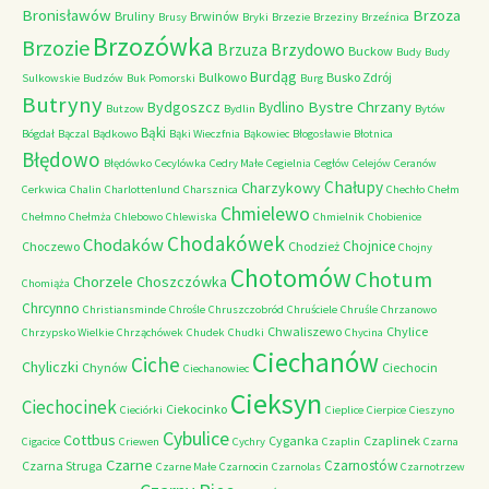
Bronisławów
Brzoza
Bruliny
Brwinów
Brusy
Bryki
Brzezie
Brzeziny
Brzeźnica
Brzozówka
Brzozie
Brzydowo
Brzuza
Buckow
Budy
Budy
Burdąg
Bulkowo
Busko Zdrój
Sulkowskie
Budzów
Buk Pomorski
Burg
Butryny
Bystre Chrzany
Bydgoszcz
Bydlino
Butzow
Bydlin
Bytów
Bąki
Bógdał
Bączal
Bądkowo
Bąki Wieczfnia
Bąkowiec
Błogosławie
Błotnica
Błędowo
Błędówko
Cecylówka
Cedry Małe
Cegielnia
Cegłów
Celejów
Ceranów
Chałupy
Charzykowy
Cerkwica
Chalin
Charlottenlund
Charsznica
Chechło
Chełm
Chmielewo
Chełmno
Chełmża
Chlebowo
Chlewiska
Chmielnik
Chobienice
Chodakówek
Chodaków
Chojnice
Choczewo
Chodzież
Chojny
Chotomów
Chotum
Chorzele
Choszczówka
Chomiąża
Chrcynno
Christiansminde
Chrośle
Chruszczobród
Chruściele
Chruśle
Chrzanowo
Chwaliszewo
Chylice
Chrzypsko Wielkie
Chrząchówek
Chudek
Chudki
Chycina
Ciechanów
Ciche
Chyliczki
Chynów
Ciechocin
Ciechanowiec
Cieksyn
Ciechocinek
Ciekocinko
Cieciórki
Cieplice
Cierpice
Cieszyno
Cybulice
Cottbus
Cyganka
Czaplinek
Cigacice
Criewen
Cychry
Czaplin
Czarna
Czarne
Czarnostów
Czarna Struga
Czarne Małe
Czarnocin
Czarnolas
Czarnotrzew