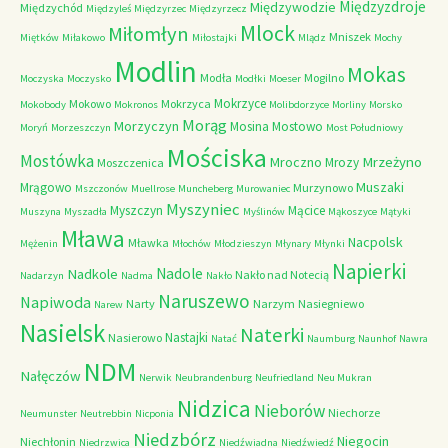
Międzyzdroje
Międzywodzie
Międzychód
Międzyleś
Międzyrzec
Międzyrzecz
Mlock
Miłomłyn
Mniszek
Miętków
Miłakowo
Miłostajki
Mlądz
Mochy
Modlin
Mokas
Modła
Mogilno
Moczyska
Moczysko
Modłki
Moeser
Mokrzyce
Mokowo
Mokrzyca
Mokobody
Mokronos
Molibdorzyce
Morliny
Morsko
Morąg
Morzyczyn
Mosina
Mostowo
Moryń
Morzeszczyn
Most Południowy
Mościska
Mostówka
Mrzeżyno
Mroczno
Mrozy
Moszczenica
Muszaki
Mrągowo
Murzynowo
Mszczonów
Muellrose
Muncheberg
Murowaniec
Myszyniec
Myszczyn
Mącice
Muszyna
Myszadła
Myślinów
Mąkoszyce
Mątyki
Mława
Nacpolsk
Mławka
Mężenin
Młochów
Młodzieszyn
Młynary
Młynki
Napierki
Nadkole
Nadole
Nakło nad Notecią
Nadarzyn
Nadma
Nakło
Naruszewo
Napiwoda
Narty
Narzym
Nasiegniewo
Narew
Nasielsk
Naterki
Nastajki
Nasierowo
Natać
Naumburg
Naunhof
Nawra
NDM
Nałęczów
Nerwik
Neubrandenburg
Neufriedland
Neu Mukran
Nidzica
Nieborów
Niechorze
Neumunster
Neutrebbin
Nicponia
Niedzbórz
Niegocin
Niechłonin
Niedrzwica
Niedźwiadna
Niedźwiedź