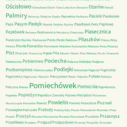
Ościsłowo
Ożarów
Ośmiałowo
Ośniki
Ośno Lubuskie
Oświęcim
Pakość
Palmiry
Pasieki
Pasikonie
Paprotnia
Palmiryy
Palędzie
Paplin
Parłówko
Pasłęk
Pasym
Pawłowo
Pass
Pepłowo
Peitz
Paterek
Patków
Paulina
Piasecznica
Pepłówek
Pestkownica
Perkowo
Petrykozy
Piaecznica
Pilaszków
Piaseczno
Piecki
Pieski
Piastów
Piechowice
Pietkowo
Pilawa
Pilica
Piorunów
Pionki
Pillnitz
Piotrkówek
Piotrków Trybunalski
Piotrowo
Pirna
Pisanica
Pisz
Piła
Piszczac
Piątek
Piwniczna
Piławki
Plewki
Plon
Plośnica
Pluski
Pniewnik
Pociecha
Pobierowo
Pobiedziska
Podawce
Poddąbie
Podgórze
Podlejki
Podkampinos
Pogorzelec
Podkowa Leśna
Podrochale
Pogorzel
Polesie
Pogorzelica
Pokrzydowo
Pogroszew
Pokrytki
Polaki
Polanów
Polichno
Pomiechówek
Pomocnia
Policzna
Popielarnia
Polnica
Popielżyn
Popielżyn Zawady
Popowo
Porządzie
Popielów
Postomino
Powielin
Poznań
Powidz
Powierż
Pozezdrze
Poszeszupie
Potworów
Prabuty
Poświętne
Poźrzadło
Prabuty Góry
Pranie
Prawiedniki
Prażmów
Prora
Przasnysz
Prostyń
Pruszków
Prostki
Proszew
Proszowice
Prusewo
Prusinowo
Przechlewo
Przejazd
Przejazdowo
Przedecz
Przemęt
Przepitki
Przesieki