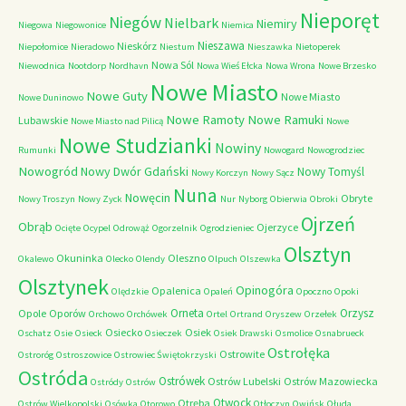
Nieporęt
Niegów
Nielbark
Niemiry
Niegowa
Niegowonice
Niemica
Nieszawa
Nieskórz
Niepołomice
Nieradowo
Niestum
Nieszawka
Nietoperek
Nowa Sól
Niewodnica
Nootdorp
Nordhavn
Nowa Wieś Ełcka
Nowa Wrona
Nowe Brzesko
Nowe Miasto
Nowe Guty
Nowe Miasto
Nowe Duninowo
Nowe Ramoty
Nowe Ramuki
Lubawskie
Nowe Miasto nad Pilicą
Nowe
Nowe Studzianki
Nowiny
Rumunki
Nowogard
Nowogrodziec
Nowogród
Nowy Dwór Gdański
Nowy Tomyśl
Nowy Korczyn
Nowy Sącz
Nuna
Nowęcin
Obryte
Nowy Troszyn
Nowy Zyck
Nur
Nyborg
Obierwia
Obroki
Ojrzeń
Obrąb
Ojerzyce
Ocięte
Ocypel
Odrowąż
Ogorzelnik
Ogrodzieniec
Olsztyn
Okuninka
Oleszno
Okalewo
Olecko
Olendy
Olpuch
Olszewka
Olsztynek
Opinogóra
Opalenica
Olędzkie
Opaleń
Opoczno
Opoki
Orneta
Orzysz
Opole
Oporów
Orchowo
Orchówek
Ortel
Ortrand
Oryszew
Orzełek
Osiecko
Osiek
Oschatz
Osie
Osieck
Osieczek
Osiek Drawski
Osmolice
Osnabrueck
Ostrołęka
Ostrowite
Ostroróg
Ostroszowice
Ostrowiec Świętokrzyski
Ostróda
Ostrówek
Ostrów Lubelski
Ostrów Mazowiecka
Ostródy
Ostrów
Otwock
Otręba
Ostrów Wielkopolski
Osówka
Otorowo
Otłoczyn
Owińsk
Ołuda