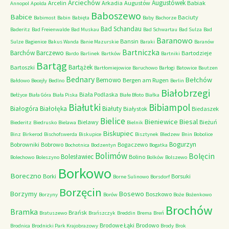
Arciechów
Augustówek
Arcelin
Arkadia
Augustów
Babiak
Annopol
Apolda
Baboszewo
Babice
Baciuty
Babimost
Babin
Babięta
Baby
Bachorze
Bad Schandau
Baderitz
Bad Freienwalde
Bad Muskau
Bad Schwartau
Bad Sulza
Bad
Baranowo
Bansin
Sulze
Bagienice
Bakus Wanda
Banie Mazurskie
Baraki
Baranów
Bartniczka
Barchów
Barczewo
Bartodzieje
Bardo
Barlinek
Bartków
Bartniki
Bartąg
Bartążek
Bartoszki
Bartłomiejowice
Baruchowo
Barłogi
Batowice
Bautzen
Bednary
Bełchów
Bemowo
Bergen am Rugen
Bałdowo
Becejły
Bedlno
Berlin
Białobrzegi
Biała Podlaska
Bełżyce
Biała Góra
Biała Piska
Białe Błoto
Białka
Białutki
Bibiampol
Białogóra
Białołęka
Białuty
Białystok
Biedaszek
Bielice
Bieniewice
Biesal
Bielawy
Bieżuń
Biederitz
Biedrusko
Bielawa
Bielnik
Biskupiec
Binz
Birkerod
Bischofswerda
Biskupice
Bisztynek
Bledzew
Bnin
Bobolice
Bogurzyn
Bobrowniki
Bobrowo
Bogaczewo
Bochotnica
Bodzentyn
Bogatka
Bolimów
Bolęcin
Bolesławiec
Bolino
Bolechowo
Boleszyno
Bolków
Bolszewo
Borkowo
Boreczno
Borki
Borsuki
Borne Sulinowo
Borsdorf
Borzęcin
Borzymy
Bosewo
Boszkowo
Borzyny
Borów
Boże
Bożenkowo
Brochów
Bramka
Brańsk
Bratuszewo
Brańszczyk
Breddin
Brema
Breń
Brodowe Łąki
Brodowo
Brodnica
Brodnicki Park Krajobrazowy
Brody
Brok