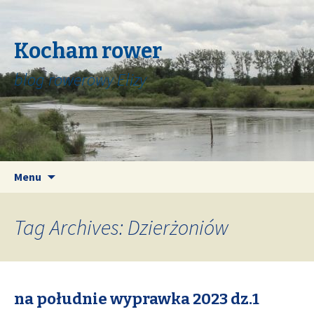
Kocham rower
blog rowerowy Elizy
Skip
Search
Menu
to
for:
content
Tag Archives: Dzierżoniów
na południe wyprawka 2023 dz.1