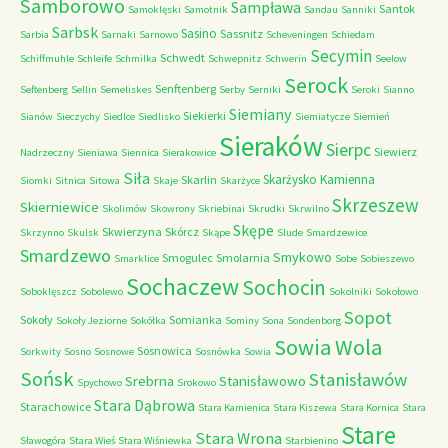
Samborowo
Sampława
Santok
Samoklęski
Samotnik
Sandau
Sanniki
Sarbsk
Sasino
Sassnitz
Sarbia
Sarnaki
Sarnowo
Scheveningen
Schiedam
Secymin
Schwedt
Schiffmuhle
Schleife
Schmilka
Schwepnitz
Schwerin
Seelow
Serock
Senftenberg
Seftenberg
Sellin
Semeliskes
Serby
Serniki
Seroki
Sianno
Siemiany
Siekierki
Sianów
Sieczychy
Siedlce
Siedlisko
Siemiatycze
Siemień
Sieraków
Sierpc
Siewierz
Nadrzeczny
Sieniawa
Siennica
Sierakowice
Siła
Skarżysko Kamienna
Skarlin
Siomki
Sitnica
Sitowa
Skaje
Skarżyce
Skrzeszew
Skierniewice
Skolimów
Skowrony
Skriebinai
Skrudki
Skrwilno
Skępe
Skwierzyna
Skórcz
Skrzynno
Skulsk
Skąpe
Slude
Smardzewice
Smardzewo
Smykowo
Smogulec
Smolarnia
Smarklice
Sobe
Sobieszewo
Sochaczew
Sochocin
Soboklęszcz
Sobolewo
Sokolniki
Sokołowo
Sopot
Sokoły
Somianka
Sokoły Jeziorne
Sokółka
Sominy
Sona
Sondenborg
Sowia Wola
Sosnowica
Sorkwity
Sosno
Sosnowe
Sosnówka
Sowia
Sońsk
Stanisławów
Srebrna
Stanisławowo
Spychowo
Srokowo
Stara Dąbrowa
Starachowice
Stara Kamienica
Stara Kiszewa
Stara Kornica
Stara
Stare
Stara Wrona
Sławogóra
Stara Wieś
Stara Wiśniewka
Starbienino