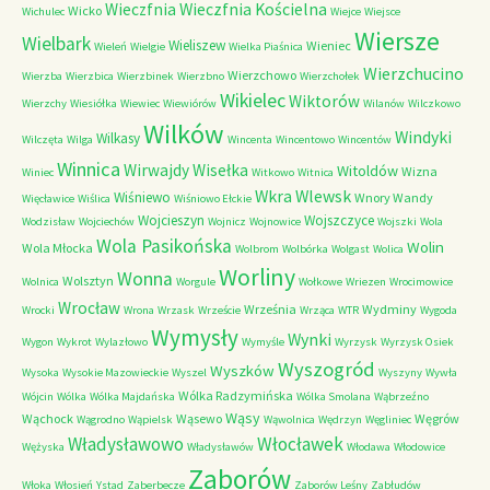
Wieczfnia Kościelna
Wieczfnia
Wicko
Wichulec
Wiejce
Wiejsce
Wiersze
Wielbark
Wieliszew
Wieniec
Wieleń
Wielgie
Wielka Piaśnica
Wierzchucino
Wierzchowo
Wierzba
Wierzbica
Wierzbinek
Wierzbno
Wierzchołek
Wikielec
Wiktorów
Wierzchy
Wiesiółka
Wiewiec
Wiewiórów
Wilanów
Wilczkowo
Wilków
Windyki
Wilkasy
Wilczęta
Wilga
Wincenta
Wincentowo
Wincentów
Winnica
Wirwajdy
Wisełka
Witoldów
Wizna
Winiec
Witkowo
Witnica
Wkra
Wlewsk
Wiśniewo
Wnory Wandy
Więcławice
Wiślica
Wiśniowo Ełckie
Wojcieszyn
Wojszczyce
Wodzisław
Wojciechów
Wojnicz
Wojnowice
Wojszki
Wola
Wola Pasikońska
Wolin
Wola Młocka
Wolbrom
Wolbórka
Wolgast
Wolica
Worliny
Wonna
Wolsztyn
Wolnica
Worgule
Wołkowe
Wriezen
Wrocimowice
Wrocław
Września
Wydminy
Wrocki
Wrona
Wrzask
Wrzeście
Wrząca
WTR
Wygoda
Wymysły
Wynki
Wygon
Wykrot
Wylazłowo
Wymyśle
Wyrzysk
Wyrzysk Osiek
Wyszogród
Wyszków
Wysoka
Wysokie Mazowieckie
Wyszel
Wyszyny
Wywła
Wólka Radzymińska
Wójcin
Wólka
Wólka Majdańska
Wólka Smolana
Wąbrzeźno
Wąsy
Wąchock
Wąsewo
Węgrów
Wągrodno
Wąpielsk
Wąwolnica
Wędrzyn
Węgliniec
Władysławowo
Włocławek
Wężyska
Władysławów
Włodawa
Włodowice
Zaborów
Włoka
Włosień
Ystad
Zaberbecze
Zaborów Leśny
Zabłudów