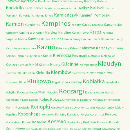
Józefów
Jędrzejów
Kaczorowo
Kaczory
Kaczkowo
Kaczorowy
Kadyny
Kadzidło
Kaliszki
Kalisz
Kadłubówka
Kajetany
Kajkowo
Kalisko
Kalisz
Kamieńczyk
Kamień Pomorski
Pomorski
Kalvarija
Kamienna Knieja
Kampinos
Kamion
Karaś
Kamionka
Karczmisko
Kaputy
Karczew
Karpa
Karniewo
Karolew
Karolino
Karolinowo
Karlsdorf
Karnin
Karpacz
Karwica
Kaunas
Karpniki
Karwia
Karwik
Kawki
Kawęczyn
Kazimierz
Kazimierz Dolny
Kazuń
Kałuszyn
Kałęczyn
Kcynia
Kazimierzowo
Kaznów
Kałeczyny
Kaługa
Kiernozia
Kiezmark
Kielce
Kerszek
Kicin
Kiciny
Kiekrz
Kiełbaski
Kiełkowice
Klaudyn
Kiścinne
Kikół
Kisiny
Kiełpin
Kilonia
Kiełpino
Klampenborg
Klembów
Klekotki
Klewinowo
Klewki
Kleczew
Kleinkoschen
Kleszczów
Klukowo
Kobiałka
Kniewo
Kluczewo
Kluki
Klępsk
Knieja
Kobylanka
Koczargi
Kobyłka
Kociesze
Kocień Wielki
Kociołek
Koczała
Kodeń
Kodrąb
Kolno
Koluszki
Koenigstein
Koge
Kolesin
Komornica
Kompina
Konarzyny
Koniecpol
Konopki
Konin
Konojady
Konradowo
Konotop
Konstancin
Konstantynów Łódzki
Kopenhaga
Korytnica
Korytów
Kopalino
Koronowo
Koryciny
Koryciska
Koryta
Kosewo
Kosewko
Kostrzyn
Korzeniewo
Korzeń
Kostomłoty
Koszajec
Koszalin
Koszelewy
Kotuń
Kowal
Kowalewice
Koszwały
Kosów Lacki
Kotermań
Kotowice