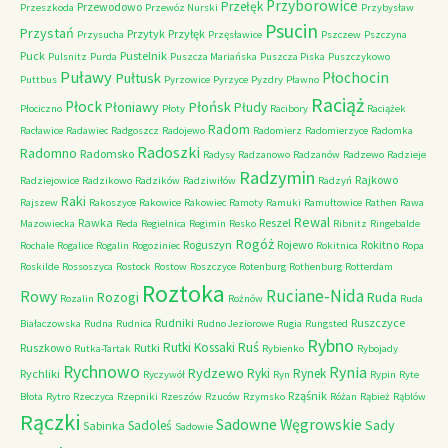
Przyborowice
Przełęk
Przewodowo
Przeszkoda
Przewóz Nurski
Przybysław
Psucin
Przystań
Przytyk
Przyłęk
Przysucha
Przęsławice
Pszczew
Pszczyna
Puck
Pustelnik
Pulsnitz
Purda
Puszcza Mariańska
Puszcza Piska
Puszczykowo
Puławy
Pułtusk
Płochocin
Puttbus
Pyrzowice
Pyrzyce
Pyzdry
Pławno
Raciąż
Płock
Płońsk
Płoniawy
Płudy
Płociczno
Płoty
Racibory
Raciążek
Radom
Racławice
Radawiec
Radgoszcz
Radojewo
Radomierz
Radomierzyce
Radomka
Radoszki
Radomno
Radomsko
Radysy
Radzanowo
Radzanów
Radzewo
Radzieje
Radzymin
Rajkowo
Radziejowice
Radzikowo
Radzików
Radziwiłów
Radzyń
Raki
Rajszew
Rakoszyce
Rakowice
Rakowiec
Ramoty
Ramuki
Ramułtowice
Rathen
Rawa
Rewal
Rawka
Reszel
Mazowiecka
Reda
Regielnica
Regimin
Resko
Ribnitz
Ringebalde
Rogóż
Roguszyn
Rojewo
Rokitno
Rochale
Rogalice
Rogalin
Rogoziniec
Rokitnica
Ropa
Roskilde
Rossoszyca
Rostock
Rostow
Roszczyce
Rotenburg
Rothenburg
Rotterdam
Roztoka
Ruciane-Nida
Rowy
Rozogi
Ruda
Rozalin
Rożnów
Ruda
Rudniki
Ruszczyce
Białaczowska
Rudna
Rudnica
Rudno Jeziorowe
Rugia
Rungsted
Rybno
Ruś
Rutki Kossaki
Ruszkowo
Rutki
Rutka-Tartak
Rybienko
Rybojady
Rychnowo
Rynia
Rydzewo
Ryki
Rynek
Rychliki
Ryczywół
Ryn
Rypin
Ryte
Rząśnik
Błota
Rytro
Rzeczyca
Rzepniki
Rzeszów
Rzuców
Rzymsko
Różan
Rąbież
Rąblów
Rączki
Sadowne Węgrowskie
Sady
Sadoleś
Sabinka
Sadowie