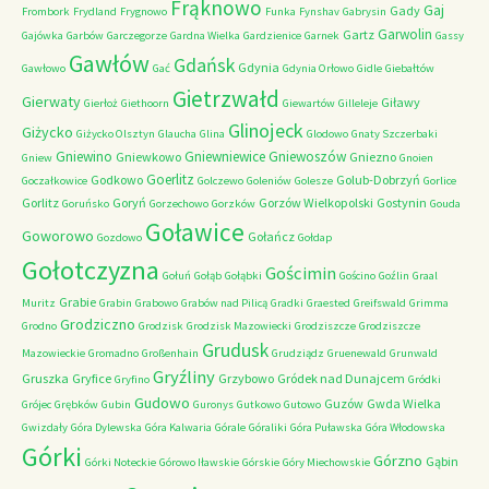
Frąknowo
Gaj
Gady
Frombork
Frydland
Frygnowo
Funka
Fynshav
Gabrysin
Garwolin
Gartz
Gajówka
Garbów
Garczegorze
Gardna Wielka
Gardzienice
Garnek
Gassy
Gawłów
Gdańsk
Gdynia
Gawłowo
Gać
Gdynia Orłowo
Gidle
Giebałtów
Gietrzwałd
Gierwaty
Giławy
Gierłoż
Giethoorn
Giewartów
Gilleleje
Glinojeck
Giżycko
Giżycko Olsztyn
Glaucha
Glina
Glodowo
Gnaty Szczerbaki
Gniewino
Gniewniewice
Gniewoszów
Gniewkowo
Gniezno
Gniew
Gnoien
Goerlitz
Godkowo
Golub-Dobrzyń
Goczałkowice
Golczewo
Goleniów
Golesze
Gorlice
Gorlitz
Goryń
Gorzów Wielkopolski
Gostynin
Goruńsko
Gorzechowo
Gorzków
Gouda
Goławice
Goworowo
Gołańcz
Gozdowo
Gołdap
Gołotczyzna
Gościmin
Gołuń
Gołąb
Gołąbki
Gościno
Goźlin
Graal
Grabie
Muritz
Grabin
Grabowo
Grabów nad Pilicą
Gradki
Graested
Greifswald
Grimma
Grodziczno
Grodno
Grodzisk
Grodzisk Mazowiecki
Grodziszcze
Grodziszcze
Grudusk
Mazowieckie
Gromadno
Großenhain
Grudziądz
Gruenewald
Grunwald
Gryźliny
Gruszka
Gryfice
Grzybowo
Gródek nad Dunajcem
Gryfino
Gródki
Gudowo
Guzów
Gwda Wielka
Grójec
Grębków
Gubin
Guronys
Gutkowo
Gutowo
Gwizdały
Góra Dylewska
Góra Kalwaria
Górale
Góraliki
Góra Puławska
Góra Włodowska
Górki
Górzno
Gąbin
Górki Noteckie
Górowo Iławskie
Górskie
Góry Miechowskie