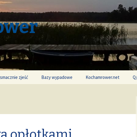
ower
 smacznie zjeść
Bazy wypadowe
Kochamrower.net
Q
a opłotkami