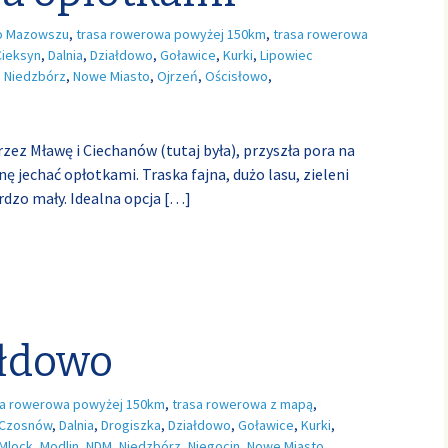
o Mazowszu
,
trasa rowerowa powyżej 150km
,
trasa rowerowa
Cieksyn
,
Dalnia
,
Działdowo
,
Goławice
,
Kurki
,
Lipowiec
,
Niedzbórz
,
Nowe Miasto
,
Ojrzeń
,
Ościsłowo
,
zez Mławę i Ciechanów (tutaj była), przyszła pora na
ę jechać opłotkami. Traska fajna, dużo lasu, zieleni
rdzo mały. Idealna opcja
[…]
ałdowo
sa rowerowa powyżej 150km
,
trasa rowerowa z mapą
,
Czosnów
,
Dalnia
,
Drogiszka
,
Działdowo
,
Goławice
,
Kurki
,
Mlock
,
Modlin
,
NDM
,
Niedzbórz
,
Niegocin
,
Nowe Miasto
,