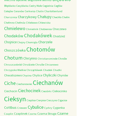
Wieczfnia
Bąkowiec
Błogosławie
Błotnica
Błędówko
Cecylówka
Cedry Małe
Cegielnia
Cegłów
Celejów
Ceranów
Cerkwica
Chalin
Charlottenlund
Chałupy
Charzykowy
Charsznica
Chechło
Chełm
Chełmno
Chełmża
Chlebowo
Chlewiska
Chmielewo
Choczewo
Chmielnik
Chobienice
Chodakówek
Chodaków
Chodzież
Chorzele
Chojnice
Chojny
Chomiąża
Chotomów
Choszczówka
Chotum
Chrcynno
Christiansminde
Chrośle
Chruszczobród
Chruściele
Chruśle
Chrzanowo
Chrzypsko Wielkie
Chrząchówek
Chudek
Chudki
Chyliczki
Chwaliszewo
Chylice
Chynów
Chycina
Ciechanów
Ciche
Ciechanowiec
Ciechocinek
Ciechocin
Ciekocinko
Cieciórki
Cieksyn
Cieplice
Cierpice
Cieszyno
Cigacice
Cybulice
Cottbus
Cyganka
Criewen
Cychry
Czarne
Czaplinek
Czarna Struga
Czaplin
Czarna