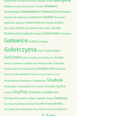
Giżycko
Giżycko Olsztyn
Glaucha
Glina
Gniewino
Glodowo
Gnaty Szczerbaki
Gniew
Gniewniewice
Gniewoszów
Gniewkowo
Gniezno
Goerlitz
Godkowo
Gnoien
Goczałkowice
Golczewo
Golub-Dobrzyń
Gorlitz
Goleniów
Golesze
Gorlice
Goryń
Gorzów
Goruńsko
Gorzechowo
Gorzków
Goworowo
Wielkopolski
Gostynin
Gouda
Gozdowo
Goławice
Gołańcz
Gołdap
Gołotczyzna
Gołuń
Gołąb
Gołąbki
Gościmin
Grabie
Gościno
Goźlin
Graal Muritz
Grabin
Grabowo
Grabów nad Pilicą
Gradki
Graested
Grodziczno
Greifswald
Grimma
Grodno
Grodzisk
Grodzisk Mazowiecki
Grodziszcze
Grodziszcze
Grudusk
Mazowieckie
Gromadno
Großenhain
Gruszka
Gryfice
Grudziądz
Gruenewald
Grunwald
Gryźliny
Grzybowo
Gródek nad
Gryfino
Gudowo
Dunajcem
Gródki
Grójec
Grębków
Gubin
Guzów
Gwda Wielka
Guronys
Gutkowo
Gutowo
Gwizdały
Góra Dylewska
Góra Kalwaria
Górale
Góraliki