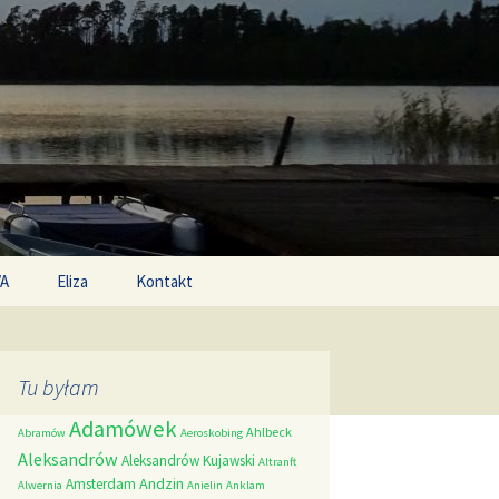
Search
/A
Eliza
Kontakt
for:
Tu byłam
Adamówek
Ahlbeck
Abramów
Aeroskobing
Aleksandrów
Aleksandrów Kujawski
Altranft
Andzin
Amsterdam
Alwernia
Anielin
Anklam