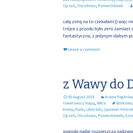
Ojrzeń
,
Ościsłowo
,
Pomiechówek
całą zimę na to czekałam:)) więc n
trójce z przodu było zero zamiast dz
fantastyczna, z jedynym słabym 
Leave a comment
z Wawy do 
30 August 2018
Kraina Pagórów
rowerowa z mapą
,
Wkra
Borkowo
Kisiny
,
Kurki
,
Liberadz
,
Lipowiec Koście
Ojrzeń
,
Ościsłowo
,
Pomiechówek
,
Szr
pogoda nadal rozpieszcza nadzwycz