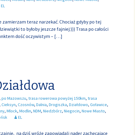
EL
ie zamierzam teraz narzekać. Chociaż gdyby po tej
iewiątki to byłoby jeszcze fajniej:))) Trasa po całości
punktem dość oczywistym –
[…]
Działdowa
,
po Mazowszu
,
trasa rowerowa powyżej 150km
,
trasa
,
Cieksyn
,
Czosnów
,
Dalnia
,
Drogiszka
,
Działdowo
,
Goławice
,
lny
,
Mlock
,
Modlin
,
NDM
,
Niedzbórz
,
Niegocin
,
Nowe Miasto
,
eńsk
EL
ajnie, na dziś wróże zapowiadali nader zachęcające