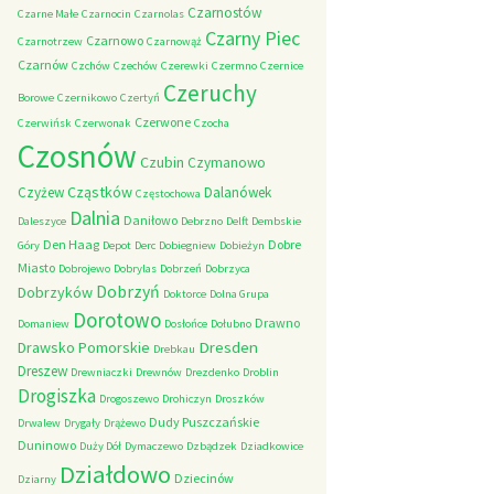
Czarnostów
Czarne Małe
Czarnocin
Czarnolas
Czarny Piec
Czarnowo
Czarnotrzew
Czarnowąż
Czarnów
Czchów
Czechów
Czerewki
Czermno
Czernice
Czeruchy
Borowe
Czernikowo
Czertyń
Czerwone
Czerwińsk
Czerwonak
Czocha
Czosnów
Czubin
Czymanowo
Cząstków
Czyżew
Dalanówek
Częstochowa
Dalnia
Daniłowo
Daleszyce
Debrzno
Delft
Dembskie
Den Haag
Dobre
Góry
Depot
Derc
Dobiegniew
Dobieżyn
Miasto
Dobrojewo
Dobrylas
Dobrzeń
Dobrzyca
Dobrzyń
Dobrzyków
Doktorce
Dolna Grupa
Dorotowo
Drawno
Domaniew
Dosłońce
Dołubno
Dresden
Drawsko Pomorskie
Drebkau
Dreszew
Drewniaczki
Drewnów
Drezdenko
Droblin
Drogiszka
Drogoszewo
Drohiczyn
Droszków
Dudy Puszczańskie
Drwalew
Drygały
Drążewo
Duninowo
Duży Dół
Dymaczewo
Dzbądzek
Dziadkowice
Działdowo
Dziecinów
Dziarny