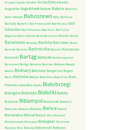
Arciechów
Arcelin
Arkadia
Annopol
Apolda
Babice
Augustówek
Augustów
Babiak
Babimost
Baboszewo
Babin
Babięta
Baby
Bachorze
Bad
Baciuty
Baderitz
Bad Freienwalde
Bad Muskau
Schandau
Bad Schwartau
Bad Sulza
Bad Sulze
Bansin
Bagienice
Bakus Wanda
Banie Mazurskie
Baraki
Baranowo
Barchów
Barczewo
Baranów
Bardo
Bartniczka
Bartodzieje
Barlinek
Bartków
Bartniki
Bartąg
Bartążek
Bartoszki
Bartłomiejowice
Baruchowo
Barłogi
Batowice
Bautzen
Bałdowo
Becejły
Bednary
Bemowo
Bergen am Rugen
Bedlno
Bełchów
Biała
Berlin
Bełżyce
Biała Góra
Biała Piska
Białobrzegi
Podlaska
Białe Błoto
Białka
Białutki
Białogóra
Białołęka
Białuty
Bibiampol
Białystok
Biedaszek
Biederitz
Bielice
Bielawy
Biedrusko
Bielawa
Bielnik
Bieniewice
Biesal
Bieżuń
Binz
Birkerod
Biskupiec
Bischofswerda
Biskupice
Bisztynek
Bobrowniki
Bobrowo
Bledzew
Bnin
Bobolice