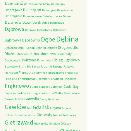
Dziekanów
Dziekanów Leśny
Dziemiany
Dzierzgoń
Dzierzgowo
Dzierzgów
Dzierżoniów
Dzierżążnia
Dziewierzewo
Dziećmirowice
Dziunin
Dziwnów
Dziwnówek
Dąbie
Dąbroszyn
Dąbrowa
Dąbrowa Białostocka
Dąbrowice
Dębina
Dębe
Dąbrówno
Dąbrówka
Długosiodło
Dębionek
Dębki
Dęblin
Dębniki
Dębowo
Dłużek
Dłużka
Dłużniewo
Dłużewo
Dźwierzuty
Elbląg
Dźwirzyno
Elgnówko
Dźwirzuty
Edwardów
Elżbietów
Erurt
Ełk Szyba
Fabianki
Faborgi
Falkowo
Flensburg
Flansburg
Florynki
Franciszkowo
Fredericia
Friedland
Friedrichstahl
Frombork
Frydland
Frygnowo
Frąknowo
Gaj
Gady
Funka
Fynshav
Gabrysin
Gajówka
Garbów
Garczegorze
Gardna Wielka
Gardzienice
Garwolin
Gartz
Garnek
Gassy
Gawłowo
Gawłów
Gdańsk
Gdynia
Gać
Gdynia
Gierwaty
Orłowo
Gidle
Giebałtów
Gierłoż
Giethoorn
Gietrzwałd
Giławy
Giewartów
Gilleleje
Glinojeck