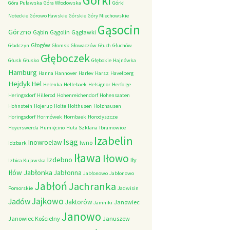
Górki
Góra Puławska
Góra Włodowska
Górki
Noteckie
Górowo Iławskie
Górskie
Góry Miechowskie
Gąsocin
Górzno
Gąbin
Gągolin
Gągławki
Głogów
Gładczyn
Głomsk
Głowaczów
Głuch
Głuchów
Głęboczek
Głusk
Głusko
Głębokie
Hajnówka
Hamburg
Hanna
Hannover
Harlev
Harsz
Havelberg
Hejdyk
Hel
Helenka
Hellebaek
Helsignor
Herfolge
Heringsdorf
Hillerod
Hohenreichendorf
Hohensaaten
Hohnstein
Hojerup
Holte
Holthusen
Holzhausen
Horingsdorf
Hormówek
Hornbaek
Horodyszcze
Hoyerswerda
Humięcino
Huta Szklana
Ibramowice
Izabelin
Isąg
Inowrocław
Iwno
Idzbark
Iława
Iłowo
Izdebno
Iły
Izbica Kujawska
Iłów
Jabłonka
Jabłonna
Jabłonowo
Jabłonowo
Jabłoń
Jachranka
Pomorskie
Jadwisin
Jajkowo
Jadów
Jaktorów
Janowiec
Jamniki
Janowo
Janowiec Kościelny
Januszew