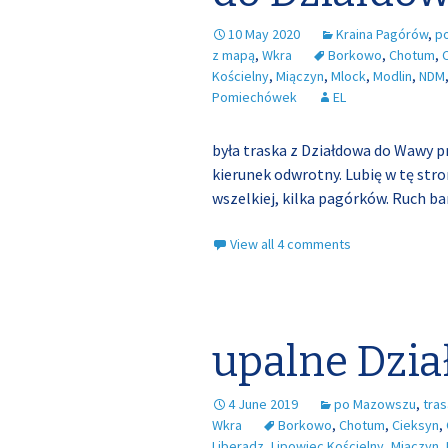
10 May 2020
Kraina Pagórów
,
p
z mapą
,
Wkra
Borkowo
,
Chotum
,
Kościelny
,
Miączyn
,
Mlock
,
Modlin
,
NDM
Pomiechówek
EL
była traska z Działdowa do Wawy pr
kierunek odwrotny. Lubię w tę stron
wszelkiej, kilka pagórków. Ruch ba
View all 4 comments
upalne Dzi
4 June 2019
po Mazowszu
,
tra
Wkra
Borkowo
,
Chotum
,
Cieksyn
,
Liberadz
,
Lipowiec Kościelny
,
Miączyn
,