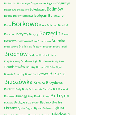
Bogurzyn
Bogaczewo
Bochotnica
Bodzentyn
Bogatka
Bolimów
Bolesławiec
Bolechowo
Boleszyno
Bolęcin
Boreczno
Bolino
Bolków
Bolszewo
Borkowo
Borki
Borne Sulinowo
Borsdorf
Borzęcin
Borzymy
Borsuki
Borzyny
Borów
Bramka
Bosewo
Boszkowo
Boże
Bożenkowo
Brańsk
Bratuszewo
Brańszczyk
Breddin
Brema
Breń
Brochów
Brodnica
Brodnicki Park
Brodowe Łąki
Brodowo
Krajobrazowy
Brody
Brok
Bronisławów
Bruliny
Brwinów
Brusy
Bryki
Brzozie
Brzoza
Brzezie
Brzeziny
Brzeźnica
Brzozówka
Brzydowo
Brzuza
Buckow
Budy
Budy Sulkowskie
Budzów
Buk Pomorski
Butryny
Burdąg
Bulkowo
Busko Zdrój
Burg
Bystre
Bydgoszcz
Bydlino
Butzow
Bydlin
Chrzany
Bąki
Bytów
Bógdał
Bączal
Bądkowo
Bąki
Błędowo