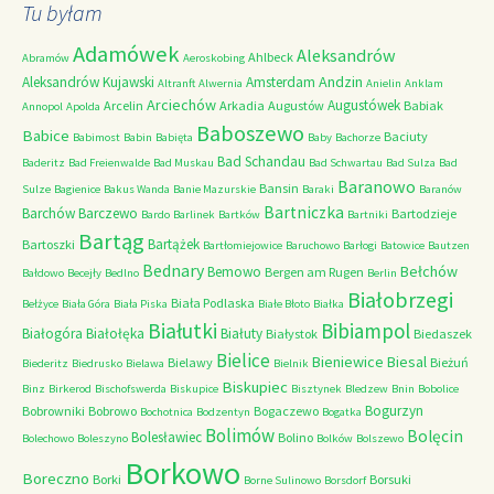
Tu byłam
Adamówek
Aleksandrów
Ahlbeck
Abramów
Aeroskobing
Andzin
Aleksandrów Kujawski
Amsterdam
Altranft
Alwernia
Anielin
Anklam
Arciechów
Augustówek
Arcelin
Arkadia
Augustów
Babiak
Annopol
Apolda
Baboszewo
Babice
Baciuty
Babimost
Babin
Babięta
Baby
Bachorze
Bad Schandau
Baderitz
Bad Freienwalde
Bad Muskau
Bad Schwartau
Bad Sulza
Bad
Baranowo
Bansin
Sulze
Bagienice
Bakus Wanda
Banie Mazurskie
Baraki
Baranów
Bartniczka
Barchów
Barczewo
Bartodzieje
Bardo
Barlinek
Bartków
Bartniki
Bartąg
Bartążek
Bartoszki
Bartłomiejowice
Baruchowo
Barłogi
Batowice
Bautzen
Bednary
Bełchów
Bemowo
Bergen am Rugen
Bałdowo
Becejły
Bedlno
Berlin
Białobrzegi
Biała Podlaska
Bełżyce
Biała Góra
Biała Piska
Białe Błoto
Białka
Białutki
Bibiampol
Białogóra
Białołęka
Białuty
Białystok
Biedaszek
Bielice
Bieniewice
Biesal
Bielawy
Bieżuń
Biederitz
Biedrusko
Bielawa
Bielnik
Biskupiec
Binz
Birkerod
Bischofswerda
Biskupice
Bisztynek
Bledzew
Bnin
Bobolice
Bogurzyn
Bobrowniki
Bobrowo
Bogaczewo
Bochotnica
Bodzentyn
Bogatka
Bolimów
Bolęcin
Bolesławiec
Bolino
Bolechowo
Boleszyno
Bolków
Bolszewo
Borkowo
Boreczno
Borki
Borsuki
Borne Sulinowo
Borsdorf