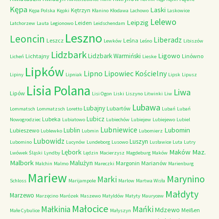
Kępa
Laski
Kętrzyn
Kępa Polska
Kępki
Kłanino
Kłodawa
Lachowo
Laskowice
Lelewo
Leipzig
Leiden
Latchorzew
Lauta
Legionowo
Leidschendam
Leszno
Leoncin
Liberadz
Leszcz
Leśna
Lewków
Leśno
Libiszów
Lidzbark
Ligowo
Lidzbark Warmiński
Lichtajny
Linówno
Licheń
Lieske
Lipków
Lipno
Lipowiec Kościelny
Lipiny
Lipniak
Lipsk
Lipusz
Lisia Polana
Liwa
Lipów
Lisi Ogon
Liski
Liszyno
Litwinki
Liw
Lubawa
Lubajny
Lubartów
Lommatsch
Lommatzsch
Loretto
Lubań
Lubań
Lubicz
Lubeka
Nowogrodziec
Lubiatowo
Lubiechów
Lubiejew
Lubiejewo
Lubiel
Lubniewice
Lubomin
Lublin
Lubieszewo
Lublewko
Lubmin
Lubomierz
Lubowidz
Luszyn
Lubomino
Lucynów
Lundeborg
Lusowo
Lusławice
Luta
Lutry
Maków Maz.
Lębork
Lwówek Śląski
Lyndby
Lędzin
Macierzysz
Magdeburg
Maków
Malbork
Malużyn
Margonin
Marianów
Malchin
Malmo
Mareczki
Marienburg
Mariew
Marynino
Marki
Schloss
Marijampole
Marlow
Martwa Wisła
Małdyty
Marzewo
Marzęcino
Marózek
Maszewo
Matyldów
Matyty
Maurycew
Małocice
Małkinia
Mańki
Mdzewo
Meißen
Małe Cybulice
Małyszyn