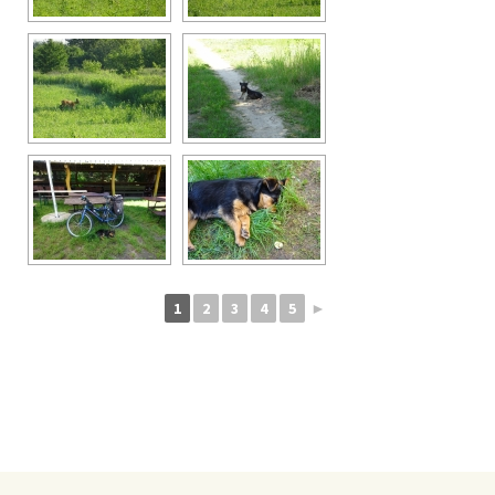
1
2
3
4
5
►