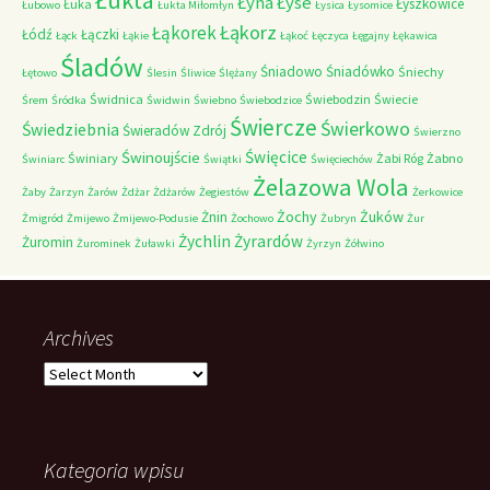
Łukta
Łyna
Łyse
Łyszkowice
Łuka
Łubowo
Łukta Miłomłyn
Łysica
Łysomice
Łąkorz
Łąkorek
Łódź
Łączki
Łąck
Łąkie
Łąkoć
Łęczyca
Łęgajny
Łękawica
Śladów
Śniadowo
Śniadówko
Śniechy
Łętowo
Ślesin
Śliwice
Ślężany
Świdnica
Świebodzin
Świecie
Śrem
Śródka
Świdwin
Świebno
Świebodzice
Świercze
Świerkowo
Świedziebnia
Świeradów Zdrój
Świerzno
Świnoujście
Święcice
Świniary
Żabi Róg
Żabno
Świniarc
Świątki
Święciechów
Żelazowa Wola
Żaby
Żarzyn
Żarów
Żdżar
Żdżarów
Żegiestów
Żerkowice
Żochy
Żuków
Żnin
Żmigród
Żmijewo
Żmijewo-Podusie
Żochowo
Żubryn
Żur
Żychlin
Żyrardów
Żuromin
Żurominek
Żuławki
Żyrzyn
Żółwino
Archives
Archives
Kategoria wpisu