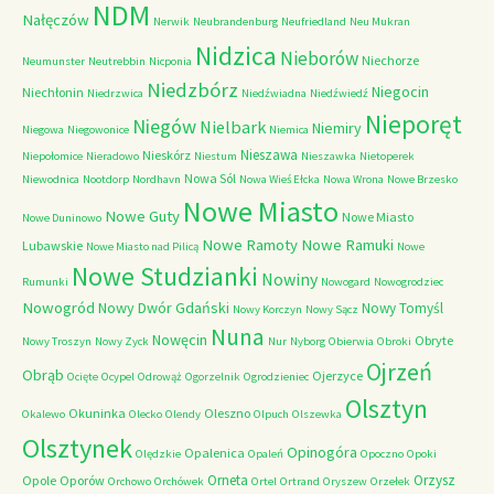
NDM
Nałęczów
Nerwik
Neubrandenburg
Neufriedland
Neu Mukran
Nidzica
Nieborów
Niechorze
Neumunster
Neutrebbin
Nicponia
Niedzbórz
Niegocin
Niechłonin
Niedrzwica
Niedźwiadna
Niedźwiedź
Nieporęt
Niegów
Nielbark
Niemiry
Niegowa
Niegowonice
Niemica
Nieszawa
Nieskórz
Niepołomice
Nieradowo
Niestum
Nieszawka
Nietoperek
Nowa Sól
Niewodnica
Nootdorp
Nordhavn
Nowa Wieś Ełcka
Nowa Wrona
Nowe Brzesko
Nowe Miasto
Nowe Guty
Nowe Miasto
Nowe Duninowo
Nowe Ramoty
Nowe Ramuki
Lubawskie
Nowe Miasto nad Pilicą
Nowe
Nowe Studzianki
Nowiny
Rumunki
Nowogard
Nowogrodziec
Nowogród
Nowy Dwór Gdański
Nowy Tomyśl
Nowy Korczyn
Nowy Sącz
Nuna
Nowęcin
Obryte
Nowy Troszyn
Nowy Zyck
Nur
Nyborg
Obierwia
Obroki
Ojrzeń
Obrąb
Ojerzyce
Ocięte
Ocypel
Odrowąż
Ogorzelnik
Ogrodzieniec
Olsztyn
Okuninka
Oleszno
Okalewo
Olecko
Olendy
Olpuch
Olszewka
Olsztynek
Opinogóra
Opalenica
Olędzkie
Opaleń
Opoczno
Opoki
Orneta
Orzysz
Opole
Oporów
Orchowo
Orchówek
Ortel
Ortrand
Oryszew
Orzełek