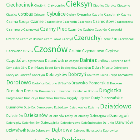
Cieksyn
Ciechocinek
Ciekocinko
Cieciórki
Cieplice
Cierpice
Cieszyno
Cybulice
Cottbus
Cyganka
Czaplinek
Cigacice
Criewen
Cychry
Czaplin
Czarna
Czarne
Czarnostów
Czarna Struga
Czarne Małe
Czarnocin
Czarnolas
Czarnotrzew
Czarny Piec
Czarnowo
Czarnów
Czarnowąż
Czchów
Czechów
Czerewki
Czeruchy
Czermno
Czernice Borowe
Czernikowo
Czertyń
Czerwińsk
Czerwonak
Czosnów
Czubin
Czymanowo
Czyżew
Czerwone
Czocha
Dalnia
Cząstków
Dalanówek
Daniłowo
Częstochowa
Daleszyce
Debrzno
Delft
Den Haag
Dobre Miasto
Dembskie Góry
Depot
Derc
Dobiegniew
Dobieżyn
Dobrojewo
Dobrzyń
Dobrzyków
Dobrylas
Dobrzeń
Dobrzyca
Doktorce
Dolna Grupa
Domaniew
Dorotowo
Drawsko Pomorskie
Drawno
Dosłońce
Dołubno
Drebkau
Drogiszka
Dresden
Dreszew
Drewniaczki
Drewnów
Drezdenko
Droblin
Dudy Puszczańskie
Drogoszewo
Drohiczyn
Droszków
Drwalew
Drygały
Drążewo
Działdowo
Duninowo
Duży Dół
Dymaczewo
Dzbądzek
Dziadkowice
Dziarny
Dziekanów
Dzierzgoń
Dziecinów
Dzierzgowo
Dziekanów Leśny
Dziemiany
Dziwnów
Dzierżążnia
Dzierzgów
Dzierżoniów
Dziewierzewo
Dziećmirowice
Dziunin
Dąbrowa
Dziwnówek
Dąbie
Dąbroszyn
Dąbrowa Białostocka
Dąbrowice
Dębina