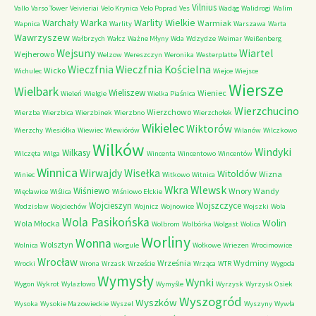
Vilnius
Vallo
Varso Tower
Veivieriai
Velo Krynica
Velo Poprad
Ves
Wadąg
Walidrogi
Walim
Warka
Warlity Wielkie
Warchały
Warmiak
Wapnica
Warlity
Warszawa
Warta
Wawrzyszew
Wałbrzych
Wałcz
Ważne Młyny
Wda
Wdzydze
Weimar
Weißenberg
Wejsuny
Wiartel
Wejherowo
Welzow
Wereszczyn
Weronika
Westerplatte
Wieczfnia Kościelna
Wieczfnia
Wicko
Wichulec
Wiejce
Wiejsce
Wiersze
Wielbark
Wieliszew
Wieniec
Wieleń
Wielgie
Wielka Piaśnica
Wierzchucino
Wierzchowo
Wierzba
Wierzbica
Wierzbinek
Wierzbno
Wierzchołek
Wikielec
Wiktorów
Wierzchy
Wiesiółka
Wiewiec
Wiewiórów
Wilanów
Wilczkowo
Wilków
Windyki
Wilkasy
Wilczęta
Wilga
Wincenta
Wincentowo
Wincentów
Winnica
Wirwajdy
Wisełka
Witoldów
Wizna
Winiec
Witkowo
Witnica
Wkra
Wlewsk
Wiśniewo
Wnory Wandy
Więcławice
Wiślica
Wiśniowo Ełckie
Wojcieszyn
Wojszczyce
Wodzisław
Wojciechów
Wojnicz
Wojnowice
Wojszki
Wola
Wola Pasikońska
Wolin
Wola Młocka
Wolbrom
Wolbórka
Wolgast
Wolica
Worliny
Wonna
Wolsztyn
Wolnica
Worgule
Wołkowe
Wriezen
Wrocimowice
Wrocław
Września
Wydminy
Wrocki
Wrona
Wrzask
Wrzeście
Wrząca
WTR
Wygoda
Wymysły
Wynki
Wygon
Wykrot
Wylazłowo
Wymyśle
Wyrzysk
Wyrzysk Osiek
Wyszogród
Wyszków
Wysoka
Wysokie Mazowieckie
Wyszel
Wyszyny
Wywła