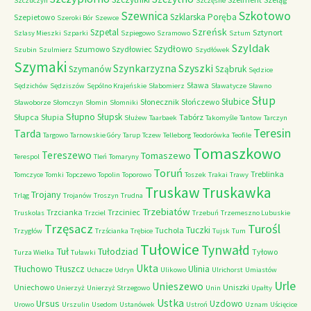
Szczuczyn
Szczęsne
Szkotowo
Szewnica
Szklarska Poręba
Szepietowo
Szeroki Bór
Szewce
Szreńsk
Szpetal
Sztynort
Szlasy Mieszki
Szparki
Szpiegowo
Szramowo
Sztum
Szyldak
Szydłowo
Szumowo
Szydłowiec
Szubin
Szulmierz
Szydłówek
Szymaki
Szyszki
Szynkarzyzna
Szymanów
Sząbruk
Sędzice
Sława
Sędzichów
Sędziszów
Sępólno Krajeńskie
Słabomierz
Sławatycze
Sławno
Słup
Słubice
Słonecznik
Słończewo
Sławoborze
Słomczyn
Słomin
Słomniki
Słupno
Słupsk
Słupca
Słupia
Tabórz
Służew
Taarbaek
Takomyśle
Tantow
Tarczyn
Teresin
Tarda
Targowo
Tarnowskie Góry
Tarup
Tczew
Telleborg
Teodorówka
Teofile
Tomaszkowo
Tereszewo
Tomaszewo
Terespol
Tleń
Tomaryny
Toruń
Treblinka
Tomczyce
Tomki
Topczewo
Topolin
Toporowo
Toszek
Trakai
Trawy
Truskaw
Truskawka
Trojany
Trląg
Trojanów
Troszyn
Trudna
Trzebiatów
Trzcianka
Trzciniec
Truskolas
Trzciel
Trzebuń
Trzemeszno Lubuskie
Trzęsacz
Turośl
Tuczki
Tuchola
Trzygłów
Trzścianka
Trębice
Tujsk
Tum
Tułowice
Tynwałd
Tuł
Tułodziad
Tyłowo
Turza Wielka
Tuławki
Ukta
Tłuchowo
Tłuszcz
Ulinia
Uchacze
Udryn
Ulikowo
Ulrichorst
Umiastów
Urle
Unieszewo
Uniechowo
Uniszki
Unierzyż
Unierzyż Strzegowo
Unin
Upałty
Ustka
Ursus
Uzdowo
Urowo
Urszulin
Usedom
Ustanówek
Ustroń
Uznam
Uścięcice