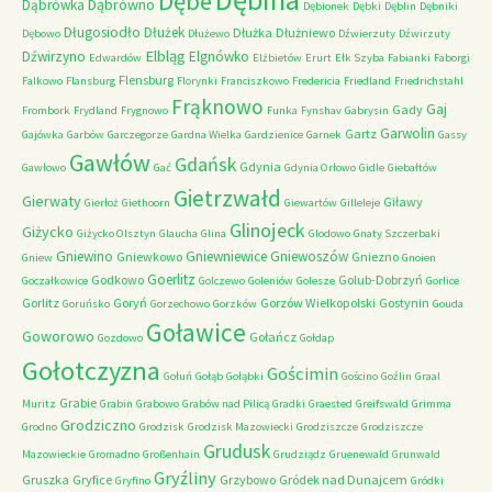
Dębe
Dąbrówno
Dąbrówka
Dębionek
Dębki
Dęblin
Dębniki
Długosiodło
Dłużek
Dłużka
Dłużniewo
Dębowo
Dłużewo
Dźwierzuty
Dźwirzuty
Elbląg
Dźwirzyno
Elgnówko
Edwardów
Elżbietów
Erurt
Ełk Szyba
Fabianki
Faborgi
Flensburg
Falkowo
Flansburg
Florynki
Franciszkowo
Fredericia
Friedland
Friedrichstahl
Frąknowo
Gaj
Gady
Frombork
Frydland
Frygnowo
Funka
Fynshav
Gabrysin
Garwolin
Gartz
Gajówka
Garbów
Garczegorze
Gardna Wielka
Gardzienice
Garnek
Gassy
Gawłów
Gdańsk
Gdynia
Gawłowo
Gać
Gdynia Orłowo
Gidle
Giebałtów
Gietrzwałd
Gierwaty
Giławy
Gierłoż
Giethoorn
Giewartów
Gilleleje
Glinojeck
Giżycko
Giżycko Olsztyn
Glaucha
Glina
Glodowo
Gnaty Szczerbaki
Gniewino
Gniewniewice
Gniewoszów
Gniewkowo
Gniezno
Gniew
Gnoien
Goerlitz
Godkowo
Golub-Dobrzyń
Goczałkowice
Golczewo
Goleniów
Golesze
Gorlice
Gorlitz
Goryń
Gorzów Wielkopolski
Gostynin
Goruńsko
Gorzechowo
Gorzków
Gouda
Goławice
Goworowo
Gołańcz
Gozdowo
Gołdap
Gołotczyzna
Gościmin
Gołuń
Gołąb
Gołąbki
Gościno
Goźlin
Graal
Grabie
Muritz
Grabin
Grabowo
Grabów nad Pilicą
Gradki
Graested
Greifswald
Grimma
Grodziczno
Grodno
Grodzisk
Grodzisk Mazowiecki
Grodziszcze
Grodziszcze
Grudusk
Mazowieckie
Gromadno
Großenhain
Grudziądz
Gruenewald
Grunwald
Gryźliny
Gruszka
Gryfice
Grzybowo
Gródek nad Dunajcem
Gryfino
Gródki