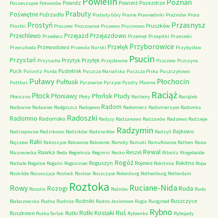
Powielin
Poznań
Powidz
Powierż
Pozezdrze
Poszeszupie
Potworów
Prabuty
Poświętne
Poźrzadło
Prabuty Góry
Pranie
Prawiedniki
Prażmów
Prora
Przasnysz
Prostyń
Pruszków
Prostki
Proszew
Proszowice
Prusewo
Prusinowo
Przechlewo
Przejazd
Przejazdowo
Przedecz
Przemęt
Przepitki
Przesieki
Przyborowice
Przełęk
Przewodowo
Przeszkoda
Przewóz Nurski
Przybysław
Psucin
Przystań
Przytyk
Przyłęk
Przysucha
Przęsławice
Pszczew
Pszczyna
Puck
Pustelnik
Pulsnitz
Purda
Puszcza Mariańska
Puszcza Piska
Puszczykowo
Puławy
Pułtusk
Płochocin
Puttbus
Pyrzowice
Pyrzyce
Pyzdry
Pławno
Raciąż
Płock
Płońsk
Płoniawy
Płudy
Płociczno
Płoty
Racibory
Raciążek
Radom
Racławice
Radawiec
Radgoszcz
Radojewo
Radomierz
Radomierzyce
Radomka
Radoszki
Radomno
Radomsko
Radysy
Radzanowo
Radzanów
Radzewo
Radzieje
Radzymin
Rajkowo
Radziejowice
Radzikowo
Radzików
Radziwiłów
Radzyń
Raki
Rajszew
Rakoszyce
Rakowice
Rakowiec
Ramoty
Ramuki
Ramułtowice
Rathen
Rawa
Rewal
Rawka
Reszel
Mazowiecka
Reda
Regielnica
Regimin
Resko
Ribnitz
Ringebalde
Rogóż
Roguszyn
Rojewo
Rokitno
Rochale
Rogalice
Rogalin
Rogoziniec
Rokitnica
Ropa
Roskilde
Rossoszyca
Rostock
Rostow
Roszczyce
Rotenburg
Rothenburg
Rotterdam
Roztoka
Ruciane-Nida
Rowy
Rozogi
Ruda
Rozalin
Rożnów
Ruda
Rudniki
Ruszczyce
Białaczowska
Rudna
Rudnica
Rudno Jeziorowe
Rugia
Rungsted
Rybno
Ruś
Rutki Kossaki
Ruszkowo
Rutki
Rutka-Tartak
Rybienko
Rybojady