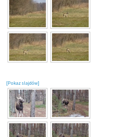
[Pokaz slajdów]