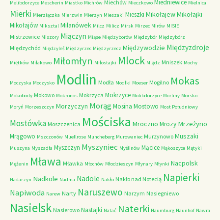
Miedniewice
Miechów
Melibdorzyce
Mescherin
Miastko
Michrów
Mieczkowo
Mielnica
Mierki
Mikołajew
Mikołajki
Mieszki
Mierziączka
Mierzwin
Mierzyn
Mieszaki
Milanówek
Mikołajów
Miksztal
Milcz
Milicz
Mirsk
Mirzec
Mirów
MISIE
Miączyn
Mistrzewice
Miszory
Miąse
Międzyborów
Międzybór
Międzybórz
Międzyzdroje
Międzywodzie
Międzychód
Międzyleś
Międzyrzec
Międzyrzecz
Mlock
Miłomłyn
Mniszek
Miętków
Miłakowo
Miłostajki
Mlądz
Mochy
Modlin
Mokas
Modła
Mogilno
Moczyska
Moczysko
Modłki
Moeser
Mokrzyce
Mokowo
Mokrzyca
Mokobody
Mokronos
Molibdorzyce
Morliny
Morsko
Morąg
Morzyczyn
Mosina
Mostowo
Moryń
Morzeszczyn
Most Południowy
Mościska
Mostówka
Mrzeżyno
Mroczno
Mrozy
Moszczenica
Muszaki
Mrągowo
Murzynowo
Mszczonów
Muellrose
Muncheberg
Murowaniec
Myszyniec
Myszczyn
Mącice
Muszyna
Myszadła
Myślinów
Mąkoszyce
Mątyki
Mława
Nacpolsk
Mławka
Mężenin
Młochów
Młodzieszyn
Młynary
Młynki
Napierki
Nadkole
Nadole
Nakło nad Notecią
Nadarzyn
Nadma
Nakło
Naruszewo
Napiwoda
Narty
Narzym
Nasiegniewo
Narew
Nasielsk
Naterki
Nastajki
Nasierowo
Natać
Naumburg
Naunhof
Nawra