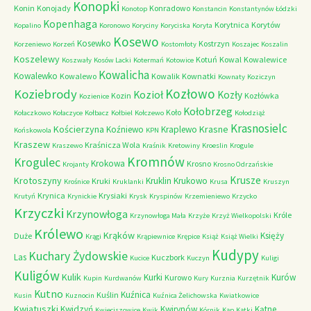
Konopki
Konin
Konojady
Konradowo
Konotop
Konstancin
Konstantynów Łódzki
Kopenhaga
Korytnica
Korytów
Kopalino
Koronowo
Koryciny
Koryciska
Koryta
Kosewo
Kosewko
Kostrzyn
Korzeniewo
Korzeń
Kostomłoty
Koszajec
Koszalin
Koszelewy
Kotuń
Kowal
Kowalewice
Koszwały
Kosów Lacki
Kotermań
Kotowice
Kowalicha
Kowalewko
Kowalewo
Kowalik
Kownatki
Kownaty
Koziczyn
Kozłowo
Koziebrody
Kozioł
Kozły
Kozin
Kozłówka
Kozienice
Kołobrzeg
Koło
Kołaczkowo
Kołaczyce
Kołbacz
Kołbiel
Kołczewo
Kołodziąż
Krasnosielc
Kościerzyna
Krasne
Koźniewo
Kraplewo
Końskowola
KPN
Kraszew
Kraśnicza Wola
Kraszewo
Kraśnik
Kretowiny
Kroeslin
Krogule
Kromnów
Krogulec
Krokowa
Krosno
Krojanty
Krosno Odrzańskie
Krusze
Krotoszyny
Kruklin
Krukowo
Kruki
Krośnice
Kruklanki
Krusa
Kruszyn
Krynica
Krysiaki
Krutyń
Krynickie
Krysk
Kryspinów
Krzemieniewo
Krzycko
Krzyczki
Krzynowłoga
Króle
Krzynowłoga Mała
Krzyże
Krzyż Wielkopolski
Królewo
Krąków
Księży
Duże
Krągi
Krąpiewnice
Krępice
Książ
Książ Wielki
Kudypy
Kuchary Żydowskie
Las
Kuczbork
Kucice
Kuczyn
Kuligi
Kuligów
Kulik
Kurki
Kurów
Kurowo
Kupin
Kurdwanów
Kury
Kurznia
Kurzętnik
Kutno
Kuźnica
Kuślin
Kusin
Kuznocin
Kuźnica Żelichowska
Kwiatkowice
Kwiatuszki
Kwidzyń
Kwirynów
Kątne
Kwieciszowice
Kwik
Kórnik
Kąp
Kątki