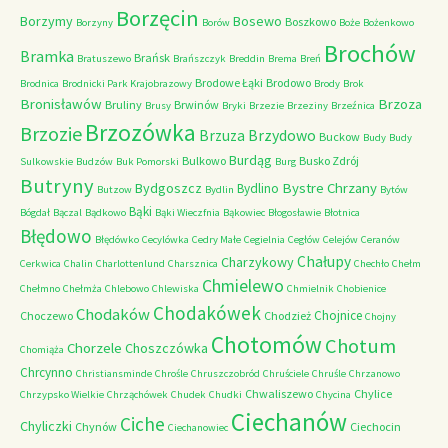
Borzęcin
Borzymy
Bosewo
Boszkowo
Borzyny
Borów
Boże
Bożenkowo
Brochów
Bramka
Brańsk
Bratuszewo
Brańszczyk
Breddin
Brema
Breń
Brodowe Łąki
Brodowo
Brodnica
Brodnicki Park Krajobrazowy
Brody
Brok
Bronisławów
Brzoza
Bruliny
Brwinów
Brusy
Bryki
Brzezie
Brzeziny
Brzeźnica
Brzozówka
Brzozie
Brzydowo
Brzuza
Buckow
Budy
Budy
Burdąg
Bulkowo
Busko Zdrój
Sulkowskie
Budzów
Buk Pomorski
Burg
Butryny
Bystre Chrzany
Bydgoszcz
Bydlino
Butzow
Bydlin
Bytów
Bąki
Bógdał
Bączal
Bądkowo
Bąki Wieczfnia
Bąkowiec
Błogosławie
Błotnica
Błędowo
Błędówko
Cecylówka
Cedry Małe
Cegielnia
Cegłów
Celejów
Ceranów
Chałupy
Charzykowy
Cerkwica
Chalin
Charlottenlund
Charsznica
Chechło
Chełm
Chmielewo
Chełmno
Chełmża
Chlebowo
Chlewiska
Chmielnik
Chobienice
Chodakówek
Chodaków
Chojnice
Choczewo
Chodzież
Chojny
Chotomów
Chotum
Chorzele
Choszczówka
Chomiąża
Chrcynno
Christiansminde
Chrośle
Chruszczobród
Chruściele
Chruśle
Chrzanowo
Chwaliszewo
Chylice
Chrzypsko Wielkie
Chrząchówek
Chudek
Chudki
Chycina
Ciechanów
Ciche
Chyliczki
Chynów
Ciechocin
Ciechanowiec