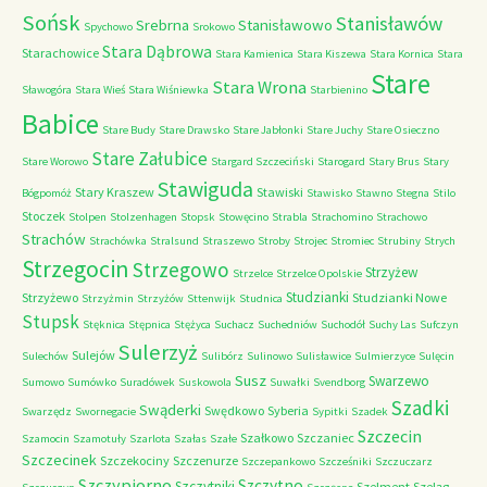
Sońsk
Stanisławów
Srebrna
Stanisławowo
Spychowo
Srokowo
Stara Dąbrowa
Starachowice
Stara Kamienica
Stara Kiszewa
Stara Kornica
Stara
Stare
Stara Wrona
Sławogóra
Stara Wieś
Stara Wiśniewka
Starbienino
Babice
Stare Budy
Stare Drawsko
Stare Jabłonki
Stare Juchy
Stare Osieczno
Stare Załubice
Stare Worowo
Stargard Szczeciński
Starogard
Stary Brus
Stary
Stawiguda
Stary Kraszew
Stawiski
Bógpomóż
Stawisko
Stawno
Stegna
Stilo
Stoczek
Stolpen
Stolzenhagen
Stopsk
Stowęcino
Strabla
Strachomino
Strachowo
Strachów
Strachówka
Stralsund
Straszewo
Stroby
Strojec
Stromiec
Strubiny
Strych
Strzegocin
Strzegowo
Strzyżew
Strzelce
Strzelce Opolskie
Studzianki
Strzyżewo
Studzianki Nowe
Strzyżmin
Strzyżów
Sttenwijk
Studnica
Stupsk
Stęknica
Stępnica
Stężyca
Suchacz
Suchedniów
Suchodół
Suchy Las
Sufczyn
Sulerzyż
Sulejów
Sulechów
Sulibórz
Sulinowo
Sulisławice
Sulmierzyce
Sulęcin
Susz
Swarzewo
Sumowo
Sumówko
Suradówek
Suskowola
Suwałki
Svendborg
Szadki
Swąderki
Swędkowo
Syberia
Swarzędz
Swornegacie
Sypitki
Szadek
Szczecin
Szałkowo
Szczaniec
Szamocin
Szamotuły
Szarlota
Szałas
Szałe
Szczecinek
Szczekociny
Szczenurze
Szczepankowo
Szcześniki
Szczuczarz
Szczypiorno
Szczytno
Szczytniki
Szelment
Szeląg