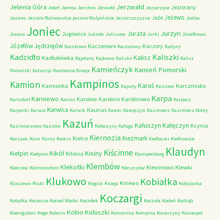
Jerzwałd
Jelenia Góra
Jeziorany
Jeleń
Jemna
Jerichov
Jerwałd
Jezierzyce
Jeżewo
Jeże
Jezioro
Jezioro Rożnowskie
jezioro Wulpińskie
Jeziorszczyzna
Jeżów
Joniec
Jurzyn
Jurata
Jugowice
Jonava
Julinek
Juliszew
Jurki
Józefkowo
Józefów
Jędrzejów
Kaczorowo
Kaczory
Kaczkowo
Kaczorowy
Kadyny
Kadzidło
Kaliszki
Kalisz
Kadłubówka
Kajetany
Kajkowo
Kalisko
Kalisz
Kamieńczyk
Kamień Pomorski
Pomorski
Kalvarija
Kamienna Knieja
Kampinos
Kamion
Karaś
Kamionka
Karczmisko
Kaputy
Karczew
Karpa
Karniewo
Karolew
Karolino
Karolinowo
Karlsdorf
Karnin
Karpacz
Karwica
Kaunas
Karpniki
Karwia
Karwik
Kawki
Kawęczyn
Kazimierz
Kazimierz Dolny
Kazuń
Kałuszyn
Kałęczyn
Kcynia
Kazimierzowo
Kaznów
Kałeczyny
Kaługa
Kiernozia
Kiezmark
Kielce
Kerszek
Kicin
Kiciny
Kiekrz
Kiełbaski
Kiełkowice
Klaudyn
Kiścinne
Kikół
Kisiny
Kiełpin
Kilonia
Kiełpino
Klampenborg
Klembów
Klekotki
Klewinowo
Klewki
Kleczew
Kleinkoschen
Kleszczów
Klukowo
Kobiałka
Kniewo
Kluczewo
Kluki
Klępsk
Knieja
Kobylanka
Koczargi
Kobyłka
Kociesze
Kocień Wielki
Kociołek
Koczała
Kodeń
Kodrąb
Kolno
Koluszki
Koenigstein
Koge
Kolesin
Komornica
Kompina
Konarzyny
Koniecpol