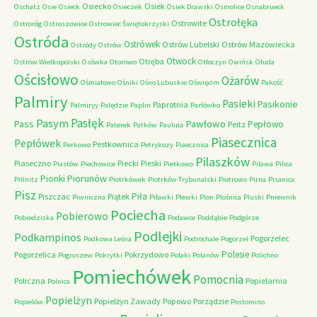
Osiecko
Osiek
Oschatz
Osie
Osieck
Osieczek
Osiek Drawski
Osmolice
Osnabrueck
Ostrołęka
Ostrowite
Ostroróg
Ostroszowice
Ostrowiec Świętokrzyski
Ostróda
Ostrówek
Ostrów Lubelski
Ostrów Mazowiecka
Ostródy
Ostrów
Otwock
Otręba
Ostrów Wielkopolski
Osówka
Otorowo
Otłoczyn
Owińsk
Ołuda
Ościsłowo
Ożarów
Ośmiałowo
Ośniki
Ośno Lubuskie
Oświęcim
Pakość
Palmiry
Pasieki
Pasikonie
Paprotnia
Palmiryy
Palędzie
Paplin
Parłówko
Pasłęk
Pasym
Pawłowo
Pass
Pepłowo
Peitz
Paterek
Patków
Paulina
Piasecznica
Pepłówek
Pestkownica
Perkowo
Petrykozy
Piaecznica
Pilaszków
Piaseczno
Piecki
Pieski
Piastów
Piechowice
Pietkowo
Pilawa
Pilica
Piorunów
Pionki
Pillnitz
Piotrkówek
Piotrków Trybunalski
Piotrowo
Pirna
Pisanica
Pisz
Piła
Piszczac
Piątek
Piwniczna
Piławki
Plewki
Plon
Plośnica
Pluski
Pniewnik
Pociecha
Pobierowo
Pobiedziska
Podawce
Poddąbie
Podgórze
Podlejki
Podkampinos
Pogorzelec
Podkowa Leśna
Podrochale
Pogorzel
Polesie
Pogorzelica
Pokrzydowo
Pogroszew
Pokrytki
Polaki
Polanów
Polichno
Pomiechówek
Pomocnia
Policzna
Popielarnia
Polnica
Popielżyn
Popielżyn Zawady
Popowo
Porządzie
Popielów
Postomino