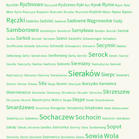
Rychnowo
Rynia
Rydzewo
Ryki
Rynek
Rychliki
Ryczywół
Ryn
Rypin
Ryte
Rząśnik
Błota
Rytro
Rzeczyca
Rzepniki
Rzeszów
Rzuców
Rzymsko
Różan
Rąbież
Rąblów
Rączki
Sadowne Węgrowskie
Sady
Sadoleś
Sabinka
Sadowie
Samborowo
Sampława
Santok
Samoklęski
Samotnik
Sandau
Sanniki
Sarbsk
Sasino
Sassnitz
Sarbia
Sarnaki
Sarnowo
Scheveningen
Schiedam
Secymin
Schwedt
Schiffmuhle
Schleife
Schmilka
Schwepnitz
Schwerin
Seelow
Serock
Senftenberg
Seftenberg
Sellin
Semeliskes
Serby
Serniki
Seroki
Sianno
Siemiany
Siekierki
Sianów
Sieczychy
Siedlce
Siedlisko
Siemiatycze
Siemień
Sieraków
Sierpc
Siewierz
Nadrzeczny
Sieniawa
Siennica
Sierakowice
Siła
Skarżysko Kamienna
Skarlin
Siomki
Sitnica
Sitowa
Skaje
Skarżyce
Skrzeszew
Skierniewice
Skolimów
Skowrony
Skriebinai
Skrudki
Skrwilno
Skępe
Skwierzyna
Skórcz
Skrzynno
Skulsk
Skąpe
Slude
Smardzewice
Smardzewo
Smykowo
Smogulec
Smolarnia
Smarklice
Sobe
Sobieszewo
Sochaczew
Sochocin
Soboklęszcz
Sobolewo
Sokolniki
Sokołowo
Sopot
Sokoły
Somianka
Sokoły Jeziorne
Sokółka
Sominy
Sona
Sondenborg
Sowia Wola
Sosnowica
Sorkwity
Sosno
Sosnowe
Sosnówka
Sowia