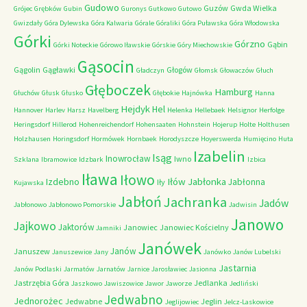
Gudowo
Guzów
Gwda Wielka
Grójec
Grębków
Gubin
Guronys
Gutkowo
Gutowo
Gwizdały
Góra Dylewska
Góra Kalwaria
Górale
Góraliki
Góra Puławska
Góra Włodowska
Górki
Górzno
Gąbin
Górki Noteckie
Górowo Iławskie
Górskie
Góry Miechowskie
Gąsocin
Gągolin
Gągławki
Głogów
Gładczyn
Głomsk
Głowaczów
Głuch
Głęboczek
Hamburg
Głuchów
Głusk
Głusko
Głębokie
Hajnówka
Hanna
Hejdyk
Hel
Hannover
Harlev
Harsz
Havelberg
Helenka
Hellebaek
Helsignor
Herfolge
Heringsdorf
Hillerod
Hohenreichendorf
Hohensaaten
Hohnstein
Hojerup
Holte
Holthusen
Holzhausen
Horingsdorf
Hormówek
Hornbaek
Horodyszcze
Hoyerswerda
Humięcino
Huta
Izabelin
Isąg
Inowrocław
Iwno
Szklana
Ibramowice
Idzbark
Izbica
Iława
Iłowo
Iłów
Jabłonka
Izdebno
Jabłonna
Iły
Kujawska
Jabłoń
Jachranka
Jadów
Jabłonowo
Jabłonowo Pomorskie
Jadwisin
Janowo
Jajkowo
Jaktorów
Janowiec
Janowiec Kościelny
Jamniki
Janówek
Janów
Januszew
Januszewice
Jany
Janówko
Janów Lubelski
Jastarnia
Janów Podlaski
Jarmatów
Jarnatów
Jarnice
Jarosławiec
Jasionna
Jastrzębia Góra
Jedlanka
Jaszkowo
Jawiszowice
Jawor
Jaworze
Jedliński
Jedwabno
Jednorożec
Jedwabne
Jeglin
Jeglijowiec
Jelcz-Laskowice