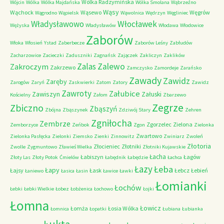
Wólka Radzymińska
Wójcin
Wólka
Wólka Majdańska
Wólka Smolana
Wąbrzeźno
Wąsy
Wąchock
Wąsewo
Węgrów
Wągrodno
Wąpielsk
Wąwolnica
Wędrzyn
Węgliniec
Władysławowo
Włocławek
Wężyska
Władysławów
Włodawa
Włodowice
Zaborów
Włoka
Włosień
Ystad
Zaberbecze
Zaborów Leśny
Zabłudów
Zacharzowice
Zacieczki
Zaduszniki
Zagnańsk
Zajączek
Zakliczyn
Zaklików
Zalas
Zalewo
Zakroczym
Zakrzewo
Zamczysko
Zamordeje
Zarańsko
Zawady
Zawidz
Zaręby
Zarogów
Zaryń
Zaskwierki
Zatom
Zatory
Zawidz
Zawroty
Załubice
Zawiszyn
Załuski
Kościelny
Załom
Zbarzewo
Zegrze
Zbiczno
Zbąszyń
Zbójna
Zbąszynek
Zdziwój Stary
Zehren
Zgniłocha
Zembrze
Zgorzelec
Zielona
Zemborzyce
Zeńbok
Zgon
Zielonka
Zwartowo
Zielonka Pasłęcka
Zielonki
Ziemsko
Zienki
Zinnowitz
Zwiniarz
Zwoleń
Złotoria
Złocieniec
Złotniki
Zwolle
Zygmuntowo
Zławieś Wielka
Złotniki Kujawskie
Łacha
Łabiszyn
Łagów
Złoty Las
Złoty Potok
Ćmielów
Łabędnik
Łabędzie
Łachca
Łazy
Łeba
Łapy
Łajsy
Łask
Łebcz
Łebień
Łaniewo
Łasica
Łasin
Ławice
Ławki
Łomianki
Łochów
Łebki
Łebki Wielkie
Łobez
Łobżenica
Łochowo
Łojki
Łomna
Łowicz
Łomża
Łosia Wólka
Łomnica
Łopatki
Łubiana
Łubianka