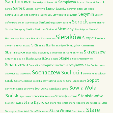
Samborowo
Sampława
Santok
Samoklęski
Samotnik
Sandau
Sanniki
Sarbsk
Sasino
Sassnitz
Sarbia
Sarnaki
Sarnowo
Scheveningen
Schiedam
Secymin
Schwedt
Schiffmuhle
Schleife
Schmilka
Schwepnitz
Schwerin
Seelow
Serock
Senftenberg
Seftenberg
Sellin
Semeliskes
Serby
Serniki
Seroki
Sianno
Siemiany
Siekierki
Sianów
Sieczychy
Siedlce
Siedlisko
Siemiatycze
Siemień
Sieraków
Sierpc
Siewierz
Nadrzeczny
Sieniawa
Siennica
Sierakowice
Siła
Skarżysko Kamienna
Skarlin
Siomki
Sitnica
Sitowa
Skaje
Skarżyce
Skrzeszew
Skierniewice
Skolimów
Skowrony
Skriebinai
Skrudki
Skrwilno
Skępe
Skwierzyna
Skórcz
Skrzynno
Skulsk
Skąpe
Slude
Smardzewice
Smardzewo
Smykowo
Smogulec
Smolarnia
Smarklice
Sobe
Sobieszewo
Sochaczew
Sochocin
Soboklęszcz
Sobolewo
Sokolniki
Sokołowo
Sopot
Sokoły
Somianka
Sokoły Jeziorne
Sokółka
Sominy
Sona
Sondenborg
Sowia Wola
Sosnowica
Sorkwity
Sosno
Sosnowe
Sosnówka
Sowia
Sońsk
Stanisławów
Srebrna
Stanisławowo
Spychowo
Srokowo
Stara Dąbrowa
Starachowice
Stara Kamienica
Stara Kiszewa
Stara Kornica
Stara
Stare
Stara Wrona
Sławogóra
Stara Wieś
Stara Wiśniewka
Starbienino