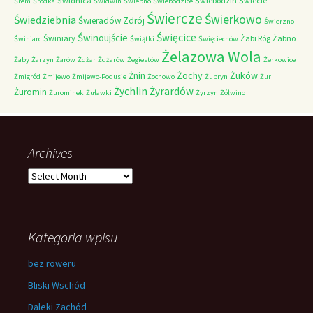
Świdnica
Świebodzin
Świecie
Śrem
Śródka
Świdwin
Świebno
Świebodzice
Świercze
Świerkowo
Świedziebnia
Świeradów Zdrój
Świerzno
Świnoujście
Święcice
Świniary
Żabi Róg
Żabno
Świniarc
Świątki
Święciechów
Żelazowa Wola
Żaby
Żarzyn
Żarów
Żdżar
Żdżarów
Żegiestów
Żerkowice
Żochy
Żuków
Żnin
Żmigród
Żmijewo
Żmijewo-Podusie
Żochowo
Żubryn
Żur
Żychlin
Żyrardów
Żuromin
Żurominek
Żuławki
Żyrzyn
Żółwino
Archives
Archives
Kategoria wpisu
bez roweru
Bliski Wschód
Daleki Zachód