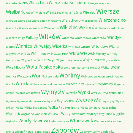
Wieczfnia Kościelna
Wieczfnia
Wicko
Wichulec
Wiejce
Wiejsce
Wiersze
Wielbark
Wieliszew
Wieniec
Wieleń
Wielgie
Wielka Piaśnica
Wierzchucino
Wierzchowo
Wierzba
Wierzbica
Wierzbinek
Wierzbno
Wierzchołek
Wikielec
Wiktorów
Wierzchy
Wiesiółka
Wiewiec
Wiewiórów
Wilanów
Wilczkowo
Wilków
Windyki
Wilkasy
Wilczęta
Wilga
Wincenta
Wincentowo
Wincentów
Winnica
Wirwajdy
Wisełka
Witoldów
Wizna
Winiec
Witkowo
Witnica
Wkra
Wlewsk
Wiśniewo
Wnory Wandy
Więcławice
Wiślica
Wiśniowo Ełckie
Wojcieszyn
Wojszczyce
Wodzisław
Wojciechów
Wojnicz
Wojnowice
Wojszki
Wola
Wola Pasikońska
Wolin
Wola Młocka
Wolbrom
Wolbórka
Wolgast
Wolica
Worliny
Wonna
Wolsztyn
Wolnica
Worgule
Wołkowe
Wriezen
Wrocimowice
Wrocław
Września
Wydminy
Wrocki
Wrona
Wrzask
Wrzeście
Wrząca
WTR
Wygoda
Wymysły
Wynki
Wygon
Wykrot
Wylazłowo
Wymyśle
Wyrzysk
Wyrzysk Osiek
Wyszogród
Wyszków
Wysoka
Wysokie Mazowieckie
Wyszel
Wyszyny
Wywła
Wólka Radzymińska
Wójcin
Wólka
Wólka Majdańska
Wólka Smolana
Wąbrzeźno
Wąsy
Wąchock
Wąsewo
Węgrów
Wągrodno
Wąpielsk
Wąwolnica
Wędrzyn
Węgliniec
Władysławowo
Włocławek
Wężyska
Władysławów
Włodawa
Włodowice
Zaborów
Włoka
Włosień
Ystad
Zaberbecze
Zaborów Leśny
Zabłudów