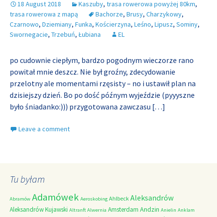
18 August 2018
Kaszuby
,
trasa rowerowa powyżej 80km
,
trasa rowerowa z mapą
Bachorze
,
Brusy
,
Charzykowy
,
Czarnowo
,
Dziemiany
,
Funka
,
Kościerzyna
,
Leśno
,
Lipusz
,
Sominy
,
Swornegacie
,
Trzebuń
,
Łubiana
EL
po cudownie ciepłym, bardzo pogodnym wieczorze rano
powitał mnie deszcz. Nie był groźny, zdecydowanie
przelotny ale momentami rzęsisty – no i ustawił plan na
dzisiejszy dzień. Bo po dość późnym wyjeździe (pyyyszne
było śniadanko:))) przygotowana zawczasu
[…]
Leave a comment
Tu byłam
Adamówek
Aleksandrów
Ahlbeck
Abramów
Aeroskobing
Andzin
Aleksandrów Kujawski
Amsterdam
Altranft
Alwernia
Anielin
Anklam