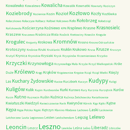
Kowalicha
Kowalewko
Kowalewo
Kowalik
Kownatki
Kownaty
Koziczyn
Kozłowo
Koziebrody
Kozioł
Kozły
Kozin
Kozłówka
Kozienice
Kołobrzeg
Koło
Kołaczkowo
Kołaczyce
Kołbacz
Kołbiel
Kołczewo
Kołodziąż
Krasnosielc
Kościerzyna
Krasne
Koźniewo
Kraplewo
Końskowola
KPN
Kraszew
Kraśnicza Wola
Kraszewo
Kraśnik
Kretowiny
Kroeslin
Krogule
Kromnów
Krogulec
Krokowa
Krosno
Krojanty
Krosno Odrzańskie
Krusze
Krotoszyny
Kruklin
Krukowo
Kruki
Krośnice
Kruklanki
Krusa
Kruszyn
Krynica
Krysiaki
Krutyń
Krynickie
Krysk
Kryspinów
Krzemieniewo
Krzycko
Krzyczki
Krzynowłoga
Króle
Krzynowłoga Mała
Krzyże
Krzyż Wielkopolski
Królewo
Krąków
Księży
Duże
Krągi
Krąpiewnice
Krępice
Książ
Książ Wielki
Kudypy
Kuchary Żydowskie
Las
Kuczbork
Kucice
Kuczyn
Kuligi
Kuligów
Kulik
Kurki
Kurów
Kurowo
Kupin
Kurdwanów
Kury
Kurznia
Kurzętnik
Kutno
Kuźnica
Kuślin
Kusin
Kuznocin
Kuźnica Żelichowska
Kwiatkowice
Kwiatuszki
Kwidzyń
Kwirynów
Kątne
Kwieciszowice
Kwik
Kórnik
Kąp
Kątki
Kępa
Laski
Kętrzyn
Kępa Polska
Kępki
Kłanino
Kłodawa
Lachowo
Laskowice
Lelewo
Leipzig
Leiden
Latchorzew
Lauta
Legionowo
Leidschendam
Leszno
Leoncin
Liberadz
Leszcz
Leśna
Lewków
Leśno
Libiszów