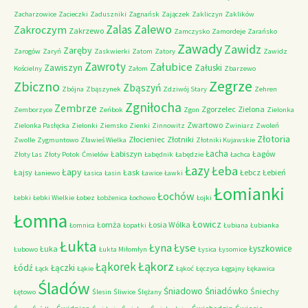
Zacharzowice
Zacieczki
Zaduszniki
Zagnańsk
Zajączek
Zakliczyn
Zaklików
Zalas
Zalewo
Zakroczym
Zakrzewo
Zamczysko
Zamordeje
Zarańsko
Zawady
Zawidz
Zaręby
Zarogów
Zaryń
Zaskwierki
Zatom
Zatory
Zawidz
Zawroty
Załubice
Zawiszyn
Załuski
Kościelny
Załom
Zbarzewo
Zegrze
Zbiczno
Zbąszyń
Zbójna
Zbąszynek
Zdziwój Stary
Zehren
Zgniłocha
Zembrze
Zgorzelec
Zielona
Zemborzyce
Zeńbok
Zgon
Zielonka
Zwartowo
Zielonka Pasłęcka
Zielonki
Ziemsko
Zienki
Zinnowitz
Zwiniarz
Zwoleń
Złotoria
Złocieniec
Złotniki
Zwolle
Zygmuntowo
Zławieś Wielka
Złotniki Kujawskie
Łacha
Łabiszyn
Łagów
Złoty Las
Złoty Potok
Ćmielów
Łabędnik
Łabędzie
Łachca
Łazy
Łeba
Łapy
Łajsy
Łask
Łebcz
Łebień
Łaniewo
Łasica
Łasin
Ławice
Ławki
Łomianki
Łochów
Łebki
Łebki Wielkie
Łobez
Łobżenica
Łochowo
Łojki
Łomna
Łowicz
Łomża
Łosia Wólka
Łomnica
Łopatki
Łubiana
Łubianka
Łukta
Łyna
Łyse
Łyszkowice
Łuka
Łubowo
Łukta Miłomłyn
Łysica
Łysomice
Łąkorz
Łąkorek
Łódź
Łączki
Łąck
Łąkie
Łąkoć
Łęczyca
Łęgajny
Łękawica
Śladów
Śniadowo
Śniadówko
Śniechy
Łętowo
Ślesin
Śliwice
Ślężany