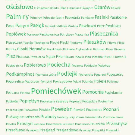
Ościsłowo
Ożarów
Ośmiałowo
Ośniki
Ośno Lubuskie
Oświęcim
Pakość
Palmiry
Pasieki
Pasikonie
Paprotnia
Palmiryy
Palędzie
Paplin
Parłówko
Pasłęk
Pasym
Pawłowo
Pass
Pepłowo
Peitz
Paterek
Patków
Paulina
Piasecznica
Pepłówek
Pestkownica
Perkowo
Petrykozy
Piaecznica
Pilaszków
Piaseczno
Piecki
Pieski
Piastów
Piechowice
Pietkowo
Pilawa
Pilica
Piorunów
Pionki
Pillnitz
Piotrkówek
Piotrków Trybunalski
Piotrowo
Pirna
Pisanica
Pisz
Piła
Piszczac
Piątek
Piwniczna
Piławki
Plewki
Plon
Plośnica
Pluski
Pniewnik
Pociecha
Pobierowo
Pobiedziska
Podawce
Poddąbie
Podgórze
Podlejki
Podkampinos
Pogorzelec
Podkowa Leśna
Podrochale
Pogorzel
Polesie
Pogorzelica
Pokrzydowo
Pogroszew
Pokrytki
Polaki
Polanów
Polichno
Pomiechówek
Pomocnia
Policzna
Popielarnia
Polnica
Popielżyn
Popielżyn Zawady
Popowo
Porządzie
Popielów
Postomino
Powielin
Poznań
Powidz
Powierż
Pozezdrze
Poszeszupie
Potworów
Prabuty
Poświętne
Poźrzadło
Prabuty Góry
Pranie
Prawiedniki
Prażmów
Prora
Przasnysz
Prostyń
Pruszków
Prostki
Proszew
Proszowice
Prusewo
Prusinowo
Przechlewo
Przejazd
Przejazdowo
Przedecz
Przemęt
Przepitki
Przesieki