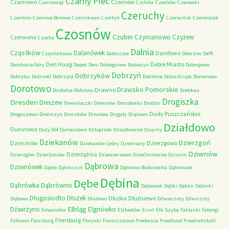
Czarny Piec
Czarnowo
Czarnów
Czarnowąż
Czchów
Czechów
Czerewki
Czeruchy
Czermno
Czernice Borowe
Czernikowo
Czertyń
Czerwińsk
Czerwonak
Czosnów
Czubin
Czymanowo
Czyżew
Czerwone
Czocha
Dalnia
Cząstków
Dalanówek
Daniłowo
Częstochowa
Daleszyce
Debrzno
Delft
Den Haag
Dobre Miasto
Dembskie Góry
Depot
Derc
Dobiegniew
Dobieżyn
Dobrojewo
Dobrzyń
Dobrzyków
Dobrylas
Dobrzeń
Dobrzyca
Doktorce
Dolna Grupa
Domaniew
Dorotowo
Drawsko Pomorskie
Drawno
Dosłońce
Dołubno
Drebkau
Drogiszka
Dresden
Dreszew
Drewniaczki
Drewnów
Drezdenko
Droblin
Dudy Puszczańskie
Drogoszewo
Drohiczyn
Droszków
Drwalew
Drygały
Drążewo
Działdowo
Duninowo
Duży Dół
Dymaczewo
Dzbądzek
Dziadkowice
Dziarny
Dziekanów
Dzierzgoń
Dziecinów
Dzierzgowo
Dziekanów Leśny
Dziemiany
Dziwnów
Dzierżążnia
Dzierzgów
Dzierżoniów
Dziewierzewo
Dziećmirowice
Dziunin
Dąbrowa
Dziwnówek
Dąbie
Dąbroszyn
Dąbrowa Białostocka
Dąbrowice
Dębina
Dębe
Dąbrówno
Dąbrówka
Dębionek
Dębki
Dęblin
Dębniki
Długosiodło
Dłużek
Dłużka
Dłużniewo
Dębowo
Dłużewo
Dźwierzuty
Dźwirzuty
Elbląg
Dźwirzyno
Elgnówko
Edwardów
Elżbietów
Erurt
Ełk Szyba
Fabianki
Faborgi
Flensburg
Falkowo
Flansburg
Florynki
Franciszkowo
Fredericia
Friedland
Friedrichstahl