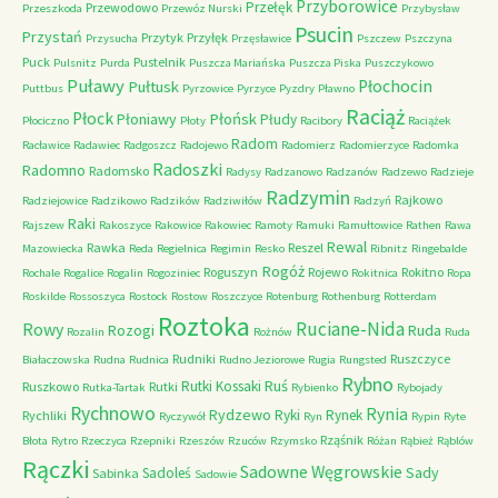
Przyborowice
Przełęk
Przewodowo
Przeszkoda
Przewóz Nurski
Przybysław
Psucin
Przystań
Przytyk
Przyłęk
Przysucha
Przęsławice
Pszczew
Pszczyna
Puck
Pustelnik
Pulsnitz
Purda
Puszcza Mariańska
Puszcza Piska
Puszczykowo
Puławy
Pułtusk
Płochocin
Puttbus
Pyrzowice
Pyrzyce
Pyzdry
Pławno
Raciąż
Płock
Płońsk
Płoniawy
Płudy
Płociczno
Płoty
Racibory
Raciążek
Radom
Racławice
Radawiec
Radgoszcz
Radojewo
Radomierz
Radomierzyce
Radomka
Radoszki
Radomno
Radomsko
Radysy
Radzanowo
Radzanów
Radzewo
Radzieje
Radzymin
Rajkowo
Radziejowice
Radzikowo
Radzików
Radziwiłów
Radzyń
Raki
Rajszew
Rakoszyce
Rakowice
Rakowiec
Ramoty
Ramuki
Ramułtowice
Rathen
Rawa
Rewal
Rawka
Reszel
Mazowiecka
Reda
Regielnica
Regimin
Resko
Ribnitz
Ringebalde
Rogóż
Roguszyn
Rojewo
Rokitno
Rochale
Rogalice
Rogalin
Rogoziniec
Rokitnica
Ropa
Roskilde
Rossoszyca
Rostock
Rostow
Roszczyce
Rotenburg
Rothenburg
Rotterdam
Roztoka
Ruciane-Nida
Rowy
Rozogi
Ruda
Rozalin
Rożnów
Ruda
Rudniki
Ruszczyce
Białaczowska
Rudna
Rudnica
Rudno Jeziorowe
Rugia
Rungsted
Rybno
Ruś
Rutki Kossaki
Ruszkowo
Rutki
Rutka-Tartak
Rybienko
Rybojady
Rychnowo
Rynia
Rydzewo
Ryki
Rynek
Rychliki
Ryczywół
Ryn
Rypin
Ryte
Rząśnik
Błota
Rytro
Rzeczyca
Rzepniki
Rzeszów
Rzuców
Rzymsko
Różan
Rąbież
Rąblów
Rączki
Sadowne Węgrowskie
Sady
Sadoleś
Sabinka
Sadowie