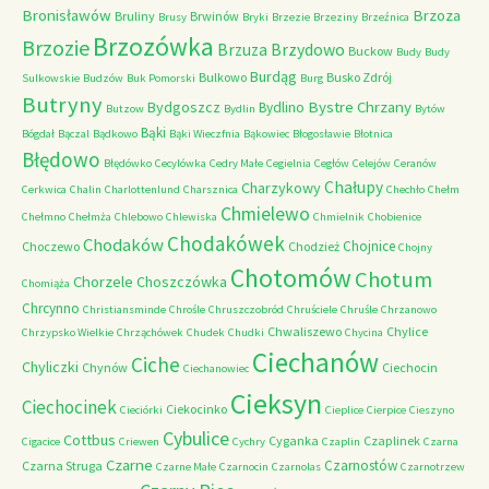
Bronisławów
Brzoza
Bruliny
Brwinów
Brusy
Bryki
Brzezie
Brzeziny
Brzeźnica
Brzozówka
Brzozie
Brzydowo
Brzuza
Buckow
Budy
Budy
Burdąg
Bulkowo
Busko Zdrój
Sulkowskie
Budzów
Buk Pomorski
Burg
Butryny
Bystre Chrzany
Bydgoszcz
Bydlino
Butzow
Bydlin
Bytów
Bąki
Bógdał
Bączal
Bądkowo
Bąki Wieczfnia
Bąkowiec
Błogosławie
Błotnica
Błędowo
Błędówko
Cecylówka
Cedry Małe
Cegielnia
Cegłów
Celejów
Ceranów
Chałupy
Charzykowy
Cerkwica
Chalin
Charlottenlund
Charsznica
Chechło
Chełm
Chmielewo
Chełmno
Chełmża
Chlebowo
Chlewiska
Chmielnik
Chobienice
Chodakówek
Chodaków
Chojnice
Choczewo
Chodzież
Chojny
Chotomów
Chotum
Chorzele
Choszczówka
Chomiąża
Chrcynno
Christiansminde
Chrośle
Chruszczobród
Chruściele
Chruśle
Chrzanowo
Chwaliszewo
Chylice
Chrzypsko Wielkie
Chrząchówek
Chudek
Chudki
Chycina
Ciechanów
Ciche
Chyliczki
Chynów
Ciechocin
Ciechanowiec
Cieksyn
Ciechocinek
Ciekocinko
Cieciórki
Cieplice
Cierpice
Cieszyno
Cybulice
Cottbus
Cyganka
Czaplinek
Cigacice
Criewen
Cychry
Czaplin
Czarna
Czarne
Czarnostów
Czarna Struga
Czarne Małe
Czarnocin
Czarnolas
Czarnotrzew