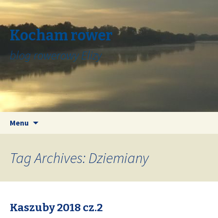
Kocham rower
blog rowerowy Elizy
Skip
Search
Menu
to
for:
content
Tag Archives: Dziemiany
Kaszuby 2018 cz.2