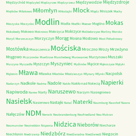
Międzyzdroje
Międzywodzie
Międzychód
Międzyleś
Międzyrzec
Międzyrzecz
Mlock
Miłomłyn
Mniszek
Miętków
Miłakowo
Miłostajki
Mlądz
Mochy
Modlin
Mokas
Modła
Mogilno
Moczyska
Moczysko
Modłki
Moeser
Mokrzyce
Mokowo
Mokrzyca
Mokobody
Mokronos
Molibdorzyce
Morliny
Morsko
Morąg
Morzyczyn
Mosina
Mostowo
Moryń
Morzeszczyn
Most Południowy
Mościska
Mostówka
Mrzeżyno
Mroczno
Mrozy
Moszczenica
Muszaki
Mrągowo
Murzynowo
Mszczonów
Muellrose
Muncheberg
Murowaniec
Myszyniec
Myszczyn
Mącice
Muszyna
Myszadła
Myślinów
Mąkoszyce
Mątyki
Mława
Nacpolsk
Mławka
Mężenin
Młochów
Młodzieszyn
Młynary
Młynki
Napierki
Nadkole
Nadole
Nakło nad Notecią
Nadarzyn
Nadma
Nakło
Naruszewo
Napiwoda
Narty
Narzym
Nasiegniewo
Narew
Nasielsk
Naterki
Nastajki
Nasierowo
Natać
Naumburg
Naunhof
Nawra
NDM
Nałęczów
Nerwik
Neubrandenburg
Neufriedland
Neu Mukran
Nidzica
Nieborów
Niechorze
Neumunster
Neutrebbin
Nicponia
Niedzbórz
Niegocin
Niechłonin
Niedrzwica
Niedźwiadna
Niedźwiedź