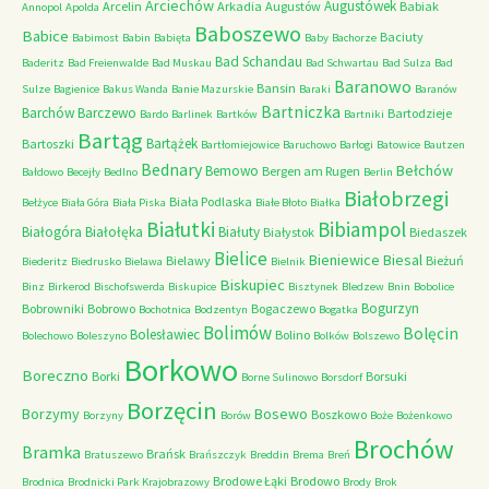
Arciechów
Augustówek
Arcelin
Arkadia
Augustów
Babiak
Annopol
Apolda
Baboszewo
Babice
Baciuty
Babimost
Babin
Babięta
Baby
Bachorze
Bad Schandau
Baderitz
Bad Freienwalde
Bad Muskau
Bad Schwartau
Bad Sulza
Bad
Baranowo
Bansin
Sulze
Bagienice
Bakus Wanda
Banie Mazurskie
Baraki
Baranów
Bartniczka
Barchów
Barczewo
Bartodzieje
Bardo
Barlinek
Bartków
Bartniki
Bartąg
Bartążek
Bartoszki
Bartłomiejowice
Baruchowo
Barłogi
Batowice
Bautzen
Bednary
Bełchów
Bemowo
Bergen am Rugen
Bałdowo
Becejły
Bedlno
Berlin
Białobrzegi
Biała Podlaska
Bełżyce
Biała Góra
Biała Piska
Białe Błoto
Białka
Białutki
Bibiampol
Białogóra
Białołęka
Białuty
Białystok
Biedaszek
Bielice
Bieniewice
Biesal
Bielawy
Bieżuń
Biederitz
Biedrusko
Bielawa
Bielnik
Biskupiec
Binz
Birkerod
Bischofswerda
Biskupice
Bisztynek
Bledzew
Bnin
Bobolice
Bogurzyn
Bobrowniki
Bobrowo
Bogaczewo
Bochotnica
Bodzentyn
Bogatka
Bolimów
Bolęcin
Bolesławiec
Bolino
Bolechowo
Boleszyno
Bolków
Bolszewo
Borkowo
Boreczno
Borki
Borsuki
Borne Sulinowo
Borsdorf
Borzęcin
Borzymy
Bosewo
Boszkowo
Borzyny
Borów
Boże
Bożenkowo
Brochów
Bramka
Brańsk
Bratuszewo
Brańszczyk
Breddin
Brema
Breń
Brodowe Łąki
Brodowo
Brodnica
Brodnicki Park Krajobrazowy
Brody
Brok