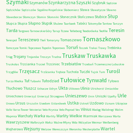
Szymaki
Szyszki
Szynkarzyzna
Szymanów
Sząbruk
Sędzice
Sława
Sędzichów
Sędziszów
Sępólno Krajeńskie
Słabomierz
Sławatycze
Sławno
Słup
Słubice
Słonecznik
Słończewo
Sławoborze
Słomczyn
Słomin
Słomniki
Słupno
Słupsk
Słupca
Słupia
Tabórz
Służew
Taarbaek
Takomyśle
Tantow
Tarczyn
Teresin
Tarda
Targowo
Tarnowskie Góry
Tarup
Tczew
Telleborg
Teodorówka
Teofile
Tomaszkowo
Tereszewo
Tomaszewo
Terespol
Tleń
Tomaryny
Toruń
Treblinka
Tomczyce
Tomki
Topczewo
Topolin
Toporowo
Toszek
Trakai
Trawy
Truskaw
Truskawka
Trojany
Trląg
Trojanów
Troszyn
Trudna
Trzebiatów
Trzcianka
Trzciniec
Truskolas
Trzciel
Trzebuń
Trzemeszno Lubuskie
Trzęsacz
Turośl
Tuczki
Tuchola
Trzygłów
Trzścianka
Trębice
Tujsk
Tum
Tułowice
Tynwałd
Tuł
Tułodziad
Tyłowo
Turza Wielka
Tuławki
Ukta
Tłuchowo
Tłuszcz
Ulinia
Uchacze
Udryn
Ulikowo
Ulrichorst
Umiastów
Urle
Unieszewo
Uniechowo
Uniszki
Unierzyż
Unierzyż Strzegowo
Unin
Upałty
Ustka
Ursus
Uzdowo
Urowo
Urszulin
Usedom
Ustanówek
Ustroń
Uznam
Uścięcice
Vilnius
Vallo
Varso Tower
Veivieriai
Velo Krynica
Velo Poprad
Ves
Wadąg
Walidrogi
Walim
Warka
Warlity Wielkie
Warchały
Warmiak
Wapnica
Warlity
Warszawa
Warta
Wawrzyszew
Wałbrzych
Wałcz
Ważne Młyny
Wda
Wdzydze
Weimar
Weißenberg
Wejsuny
Wiartel
Wejherowo
Welzow
Wereszczyn
Weronika
Westerplatte