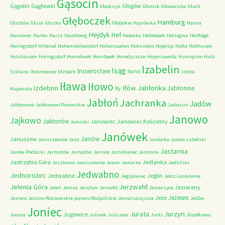
Gąsocin
Gągolin
Gągławki
Głogów
Gładczyn
Głomsk
Głowaczów
Głuch
Głęboczek
Hamburg
Głuchów
Głusk
Głusko
Głębokie
Hajnówka
Hanna
Hejdyk
Hel
Hannover
Harlev
Harsz
Havelberg
Helenka
Hellebaek
Helsignor
Herfolge
Heringsdorf
Hillerod
Hohenreichendorf
Hohensaaten
Hohnstein
Hojerup
Holte
Holthusen
Holzhausen
Horingsdorf
Hormówek
Hornbaek
Horodyszcze
Hoyerswerda
Humięcino
Huta
Izabelin
Isąg
Inowrocław
Iwno
Szklana
Ibramowice
Idzbark
Izbica
Iława
Iłowo
Iłów
Jabłonka
Izdebno
Jabłonna
Iły
Kujawska
Jabłoń
Jachranka
Jadów
Jabłonowo
Jabłonowo Pomorskie
Jadwisin
Janowo
Jajkowo
Jaktorów
Janowiec
Janowiec Kościelny
Jamniki
Janówek
Janów
Januszew
Januszewice
Jany
Janówko
Janów Lubelski
Jastarnia
Janów Podlaski
Jarmatów
Jarnatów
Jarnice
Jarosławiec
Jasionna
Jastrzębia Góra
Jedlanka
Jaszkowo
Jawiszowice
Jawor
Jaworze
Jedliński
Jedwabno
Jednorożec
Jedwabne
Jeglin
Jeglijowiec
Jelcz-Laskowice
Jerzwałd
Jelenia Góra
Jeziorany
Jeleń
Jemna
Jerichov
Jerwałd
Jezierzyce
Jeżewo
Jeże
Jezioro
Jezioro Rożnowskie
jezioro Wulpińskie
Jeziorszczyzna
Jeżów
Joniec
Jurzyn
Jurata
Jugowice
Jonava
Julinek
Juliszew
Jurki
Józefkowo