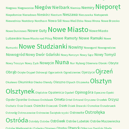
Nieporęt
Niegów
Nielbark
Niemiry
Niegowa
Niegowonice
Niemica
Nieszawa
Nieskórz
Niepołomice
Nieradowo
Niestum
Nieszawka
Nietoperek
Nowa Sól
Niewodnica
Nootdorp
Nordhavn
Nowa Wieś Ełcka
Nowa Wrona
Nowe Brzesko
Nowe Miasto
Nowe Guty
Nowe Miasto
Nowe Duninowo
Nowe Ramoty
Nowe Ramuki
Lubawskie
Nowe Miasto nad Pilicą
Nowe
Nowe Studzianki
Nowiny
Rumunki
Nowogard
Nowogrodziec
Nowogród
Nowy Dwór Gdański
Nowy Tomyśl
Nowy Korczyn
Nowy Sącz
Nuna
Nowęcin
Obryte
Nowy Troszyn
Nowy Zyck
Nur
Nyborg
Obierwia
Obroki
Ojrzeń
Obrąb
Ojerzyce
Ocięte
Ocypel
Odrowąż
Ogorzelnik
Ogrodzieniec
Olsztyn
Okuninka
Oleszno
Okalewo
Olecko
Olendy
Olpuch
Olszewka
Olsztynek
Opinogóra
Opalenica
Olędzkie
Opaleń
Opoczno
Opoki
Orneta
Orzysz
Opole
Oporów
Orchowo
Orchówek
Ortel
Ortrand
Oryszew
Orzełek
Osiecko
Osiek
Oschatz
Osie
Osieck
Osieczek
Osiek Drawski
Osmolice
Osnabrueck
Ostrołęka
Ostrowite
Ostroróg
Ostroszowice
Ostrowiec Świętokrzyski
Ostróda
Ostrówek
Ostrów Lubelski
Ostrów Mazowiecka
Ostródy
Ostrów
Otwock
Otręba
Ostrów Wielkopolski
Osówka
Otorowo
Otłoczyn
Owińsk
Ołuda