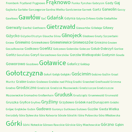
Frąknowo
Gaj
Gady
Frombork
Frydland
Frygnowo
Funka
Fynshav
Gabrysin
Garwolin
Gartz
Gajówka
Garbów
Garczegorze
Gardna Wielka
Gardzienice
Garnek
Gassy
Gawłów
Gdańsk
Gdynia
Gawłowo
Gać
Gdynia Orłowo
Gidle
Giebałtów
Gietrzwałd
Gierwaty
Giławy
Gierłoż
Giethoorn
Giewartów
Gilleleje
Glinojeck
Giżycko
Giżycko Olsztyn
Glaucha
Glina
Glodowo
Gnaty Szczerbaki
Gniewino
Gniewniewice
Gniewoszów
Gniewkowo
Gniezno
Gniew
Gnoien
Goerlitz
Godkowo
Golub-Dobrzyń
Goczałkowice
Golczewo
Goleniów
Golesze
Gorlice
Gorlitz
Goryń
Gorzów Wielkopolski
Gostynin
Goruńsko
Gorzechowo
Gorzków
Gouda
Goławice
Goworowo
Gołańcz
Gozdowo
Gołdap
Gołotczyzna
Gościmin
Gołuń
Gołąb
Gołąbki
Gościno
Goźlin
Graal
Grabie
Muritz
Grabin
Grabowo
Grabów nad Pilicą
Gradki
Graested
Greifswald
Grimma
Grodziczno
Grodno
Grodzisk
Grodzisk Mazowiecki
Grodziszcze
Grodziszcze
Grudusk
Mazowieckie
Gromadno
Großenhain
Grudziądz
Gruenewald
Grunwald
Gryźliny
Gruszka
Gryfice
Grzybowo
Gródek nad Dunajcem
Gryfino
Gródki
Gudowo
Guzów
Gwda Wielka
Grójec
Grębków
Gubin
Guronys
Gutkowo
Gutowo
Gwizdały
Góra Dylewska
Góra Kalwaria
Górale
Góraliki
Góra Puławska
Góra Włodowska
Górki
Górzno
Gąbin
Górki Noteckie
Górowo Iławskie
Górskie
Góry Miechowskie