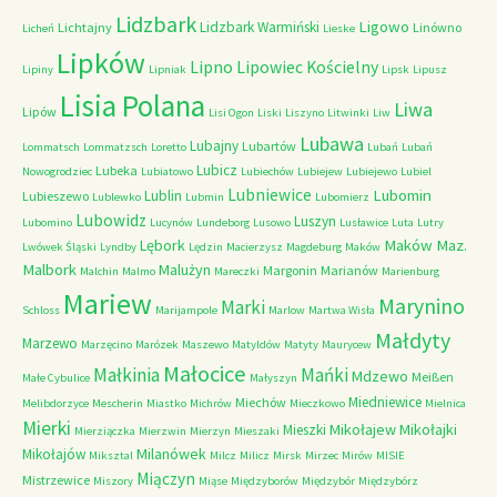
Lidzbark
Ligowo
Lidzbark Warmiński
Lichtajny
Linówno
Licheń
Lieske
Lipków
Lipno
Lipowiec Kościelny
Lipiny
Lipniak
Lipsk
Lipusz
Lisia Polana
Liwa
Lipów
Lisi Ogon
Liski
Liszyno
Litwinki
Liw
Lubawa
Lubajny
Lubartów
Lommatsch
Lommatzsch
Loretto
Lubań
Lubań
Lubicz
Lubeka
Nowogrodziec
Lubiatowo
Lubiechów
Lubiejew
Lubiejewo
Lubiel
Lubniewice
Lubomin
Lublin
Lubieszewo
Lublewko
Lubmin
Lubomierz
Lubowidz
Luszyn
Lubomino
Lucynów
Lundeborg
Lusowo
Lusławice
Luta
Lutry
Maków Maz.
Lębork
Lwówek Śląski
Lyndby
Lędzin
Macierzysz
Magdeburg
Maków
Malbork
Malużyn
Margonin
Marianów
Malchin
Malmo
Mareczki
Marienburg
Mariew
Marynino
Marki
Schloss
Marijampole
Marlow
Martwa Wisła
Małdyty
Marzewo
Marzęcino
Marózek
Maszewo
Matyldów
Matyty
Maurycew
Małocice
Małkinia
Mańki
Mdzewo
Meißen
Małe Cybulice
Małyszyn
Miedniewice
Miechów
Melibdorzyce
Mescherin
Miastko
Michrów
Mieczkowo
Mielnica
Mierki
Mikołajew
Mikołajki
Mieszki
Mierziączka
Mierzwin
Mierzyn
Mieszaki
Milanówek
Mikołajów
Miksztal
Milcz
Milicz
Mirsk
Mirzec
Mirów
MISIE
Miączyn
Mistrzewice
Miszory
Miąse
Międzyborów
Międzybór
Międzybórz