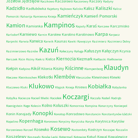
Józefów
Jędrzejów
Kaczorowo
Kaczory
Kaczkowo
Kaczorowy
Kadyny
Kadzidło
Kaliszki
Kalisz
Kadłubówka
Kajetany
Kajkowo
Kalisko
Kalisz
Kamieńczyk
Kamień Pomorski
Pomorski
Kalvarija
Kamienna Knieja
Kampinos
Kamion
Karaś
Kamionka
Karczmisko
Kaputy
Karczew
Karpa
Karniewo
Karolew
Karolino
Karolinowo
Karlsdorf
Karnin
Karpacz
Karwica
Kaunas
Karpniki
Karwia
Karwik
Kawki
Kawęczyn
Kazimierz
Kazimierz Dolny
Kazuń
Kałuszyn
Kałęczyn
Kcynia
Kazimierzowo
Kaznów
Kałeczyny
Kaługa
Kiernozia
Kiezmark
Kielce
Kerszek
Kicin
Kiciny
Kiekrz
Kiełbaski
Kiełkowice
Klaudyn
Kiścinne
Kikół
Kisiny
Kiełpin
Kilonia
Kiełpino
Klampenborg
Klembów
Klekotki
Klewinowo
Klewki
Kleczew
Kleinkoschen
Kleszczów
Klukowo
Kobiałka
Kniewo
Kluczewo
Kluki
Klępsk
Knieja
Kobylanka
Koczargi
Kobyłka
Kociesze
Kocień Wielki
Kociołek
Koczała
Kodeń
Kodrąb
Kolno
Koluszki
Koenigstein
Koge
Kolesin
Komornica
Kompina
Konarzyny
Koniecpol
Konopki
Konin
Konojady
Konradowo
Konotop
Konstancin
Konstantynów Łódzki
Kopenhaga
Korytnica
Korytów
Kopalino
Koronowo
Koryciny
Koryciska
Koryta
Kosewo
Kosewko
Kostrzyn
Korzeniewo
Korzeń
Kostomłoty
Koszajec
Koszalin
Koszelewy
Kotuń
Kowal
Kowalewice
Koszwały
Kosów Lacki
Kotermań
Kotowice