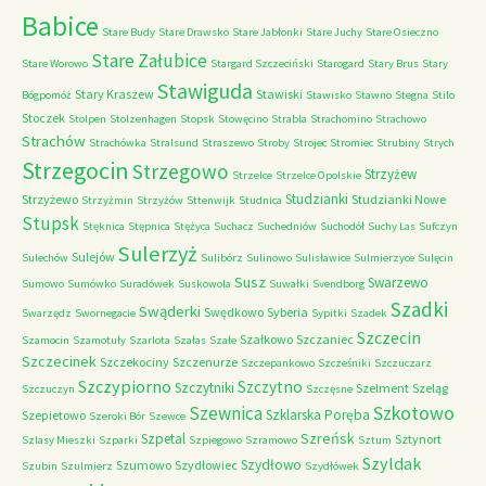
Babice
Stare Budy
Stare Drawsko
Stare Jabłonki
Stare Juchy
Stare Osieczno
Stare Załubice
Stare Worowo
Stargard Szczeciński
Starogard
Stary Brus
Stary
Stawiguda
Stary Kraszew
Stawiski
Bógpomóż
Stawisko
Stawno
Stegna
Stilo
Stoczek
Stolpen
Stolzenhagen
Stopsk
Stowęcino
Strabla
Strachomino
Strachowo
Strachów
Strachówka
Stralsund
Straszewo
Stroby
Strojec
Stromiec
Strubiny
Strych
Strzegocin
Strzegowo
Strzyżew
Strzelce
Strzelce Opolskie
Studzianki
Strzyżewo
Studzianki Nowe
Strzyżmin
Strzyżów
Sttenwijk
Studnica
Stupsk
Stęknica
Stępnica
Stężyca
Suchacz
Suchedniów
Suchodół
Suchy Las
Sufczyn
Sulerzyż
Sulejów
Sulechów
Sulibórz
Sulinowo
Sulisławice
Sulmierzyce
Sulęcin
Susz
Swarzewo
Sumowo
Sumówko
Suradówek
Suskowola
Suwałki
Svendborg
Szadki
Swąderki
Swędkowo
Syberia
Swarzędz
Swornegacie
Sypitki
Szadek
Szczecin
Szałkowo
Szczaniec
Szamocin
Szamotuły
Szarlota
Szałas
Szałe
Szczecinek
Szczekociny
Szczenurze
Szczepankowo
Szcześniki
Szczuczarz
Szczypiorno
Szczytno
Szczytniki
Szelment
Szeląg
Szczuczyn
Szczęsne
Szkotowo
Szewnica
Szklarska Poręba
Szepietowo
Szeroki Bór
Szewce
Szreńsk
Szpetal
Sztynort
Szlasy Mieszki
Szparki
Szpiegowo
Szramowo
Sztum
Szyldak
Szydłowo
Szumowo
Szydłowiec
Szubin
Szulmierz
Szydłówek