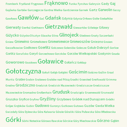
Frąknowo
Gaj
Gady
Frombork
Frydland
Frygnowo
Funka
Fynshav
Gabrysin
Garwolin
Gartz
Gajówka
Garbów
Garczegorze
Gardna Wielka
Gardzienice
Garnek
Gassy
Gawłów
Gdańsk
Gdynia
Gawłowo
Gać
Gdynia Orłowo
Gidle
Giebałtów
Gietrzwałd
Gierwaty
Giławy
Gierłoż
Giethoorn
Giewartów
Gilleleje
Glinojeck
Giżycko
Giżycko Olsztyn
Glaucha
Glina
Glodowo
Gnaty Szczerbaki
Gniewino
Gniewniewice
Gniewoszów
Gniewkowo
Gniezno
Gniew
Gnoien
Goerlitz
Godkowo
Golub-Dobrzyń
Goczałkowice
Golczewo
Goleniów
Golesze
Gorlice
Gorlitz
Goryń
Gorzów Wielkopolski
Gostynin
Goruńsko
Gorzechowo
Gorzków
Gouda
Goławice
Goworowo
Gołańcz
Gozdowo
Gołdap
Gołotczyzna
Gościmin
Gołuń
Gołąb
Gołąbki
Gościno
Goźlin
Graal
Grabie
Muritz
Grabin
Grabowo
Grabów nad Pilicą
Gradki
Graested
Greifswald
Grimma
Grodziczno
Grodno
Grodzisk
Grodzisk Mazowiecki
Grodziszcze
Grodziszcze
Grudusk
Mazowieckie
Gromadno
Großenhain
Grudziądz
Gruenewald
Grunwald
Gryźliny
Gruszka
Gryfice
Grzybowo
Gródek nad Dunajcem
Gryfino
Gródki
Gudowo
Guzów
Gwda Wielka
Grójec
Grębków
Gubin
Guronys
Gutkowo
Gutowo
Gwizdały
Góra Dylewska
Góra Kalwaria
Górale
Góraliki
Góra Puławska
Góra Włodowska
Górki
Górzno
Gąbin
Górki Noteckie
Górowo Iławskie
Górskie
Góry Miechowskie