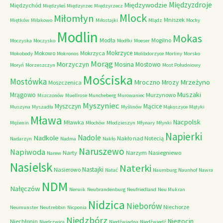
Międzyzdroje
Międzywodzie
Międzychód
Międzyleś
Międzyrzec
Międzyrzecz
Mlock
Miłomłyn
Mniszek
Miętków
Miłakowo
Miłostajki
Mlądz
Mochy
Modlin
Mokas
Modła
Mogilno
Moczyska
Moczysko
Modłki
Moeser
Mokrzyce
Mokowo
Mokrzyca
Mokobody
Mokronos
Molibdorzyce
Morliny
Morsko
Morąg
Morzyczyn
Mosina
Mostowo
Moryń
Morzeszczyn
Most Południowy
Mościska
Mostówka
Mrzeżyno
Mroczno
Mrozy
Moszczenica
Muszaki
Mrągowo
Murzynowo
Mszczonów
Muellrose
Muncheberg
Murowaniec
Myszyniec
Myszczyn
Mącice
Muszyna
Myszadła
Myślinów
Mąkoszyce
Mątyki
Mława
Nacpolsk
Mławka
Mężenin
Młochów
Młodzieszyn
Młynary
Młynki
Napierki
Nadkole
Nadole
Nakło nad Notecią
Nadarzyn
Nadma
Nakło
Naruszewo
Napiwoda
Narty
Narzym
Nasiegniewo
Narew
Nasielsk
Naterki
Nastajki
Nasierowo
Natać
Naumburg
Naunhof
Nawra
NDM
Nałęczów
Nerwik
Neubrandenburg
Neufriedland
Neu Mukran
Nidzica
Nieborów
Niechorze
Neumunster
Neutrebbin
Nicponia
Niedzbórz
Niegocin
Niechłonin
Niedrzwica
Niedźwiadna
Niedźwiedź