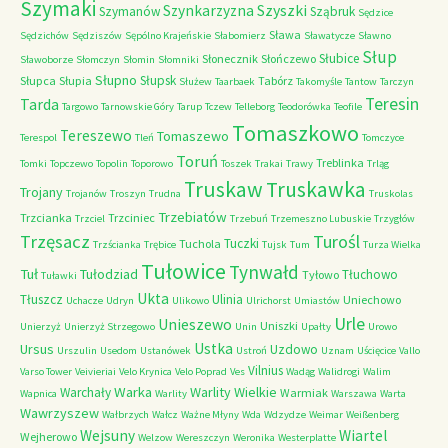
Szymaki
Szyszki
Szynkarzyzna
Szymanów
Sząbruk
Sędzice
Sława
Sędzichów
Sędziszów
Sępólno Krajeńskie
Słabomierz
Sławatycze
Sławno
Słup
Słubice
Słonecznik
Słończewo
Sławoborze
Słomczyn
Słomin
Słomniki
Słupno
Słupsk
Słupca
Słupia
Tabórz
Służew
Taarbaek
Takomyśle
Tantow
Tarczyn
Teresin
Tarda
Targowo
Tarnowskie Góry
Tarup
Tczew
Telleborg
Teodorówka
Teofile
Tomaszkowo
Tereszewo
Tomaszewo
Terespol
Tleń
Tomczyce
Toruń
Treblinka
Tomki
Topczewo
Topolin
Toporowo
Toszek
Trakai
Trawy
Trląg
Truskaw
Truskawka
Trojany
Trojanów
Troszyn
Trudna
Truskolas
Trzebiatów
Trzcianka
Trzciniec
Trzciel
Trzebuń
Trzemeszno Lubuskie
Trzygłów
Trzęsacz
Turośl
Tuczki
Tuchola
Trzścianka
Trębice
Tujsk
Tum
Turza Wielka
Tułowice
Tynwałd
Tuł
Tułodziad
Tłuchowo
Tyłowo
Tuławki
Ukta
Tłuszcz
Ulinia
Uniechowo
Uchacze
Udryn
Ulikowo
Ulrichorst
Umiastów
Urle
Unieszewo
Uniszki
Unierzyż
Unierzyż Strzegowo
Unin
Upałty
Urowo
Ustka
Ursus
Uzdowo
Urszulin
Usedom
Ustanówek
Ustroń
Uznam
Uścięcice
Vallo
Vilnius
Varso Tower
Veivieriai
Velo Krynica
Velo Poprad
Ves
Wadąg
Walidrogi
Walim
Warka
Warlity Wielkie
Warchały
Warmiak
Wapnica
Warlity
Warszawa
Warta
Wawrzyszew
Wałbrzych
Wałcz
Ważne Młyny
Wda
Wdzydze
Weimar
Weißenberg
Wejsuny
Wiartel
Wejherowo
Welzow
Wereszczyn
Weronika
Westerplatte