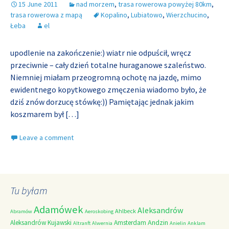
15 June 2011
nad morzem
,
trasa rowerowa powyżej 80km
,
trasa rowerowa z mapą
Kopalino
,
Lubiatowo
,
Wierzchucino
,
Łeba
el
upodlenie na zakończenie:) wiatr nie odpuścił, wręcz
przeciwnie – cały dzień totalne huraganowe szaleństwo.
Niemniej miałam przeogromną ochotę na jazdę, mimo
ewidentnego kopytkowego zmęczenia wiadomo było, że
dziś znów dorzucę stówkę:)) Pamiętając jednak jakim
koszmarem był
[…]
Leave a comment
Tu byłam
Adamówek
Aleksandrów
Ahlbeck
Abramów
Aeroskobing
Andzin
Aleksandrów Kujawski
Amsterdam
Altranft
Alwernia
Anielin
Anklam