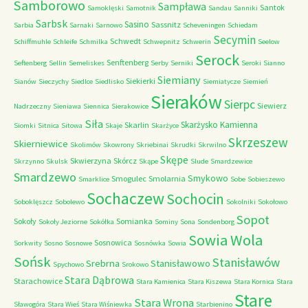
Samborowo
Sampława
Santok
Samoklęski
Samotnik
Sandau
Sanniki
Sarbsk
Sasino
Sassnitz
Sarbia
Sarnaki
Sarnowo
Scheveningen
Schiedam
Secymin
Schwedt
Schiffmuhle
Schleife
Schmilka
Schwepnitz
Schwerin
Seelow
Serock
Senftenberg
Seftenberg
Sellin
Semeliskes
Serby
Serniki
Seroki
Sianno
Siemiany
Siekierki
Sianów
Sieczychy
Siedlce
Siedlisko
Siemiatycze
Siemień
Sieraków
Sierpc
Siewierz
Nadrzeczny
Sieniawa
Siennica
Sierakowice
Siła
Skarżysko Kamienna
Skarlin
Siomki
Sitnica
Sitowa
Skaje
Skarżyce
Skrzeszew
Skierniewice
Skolimów
Skowrony
Skriebinai
Skrudki
Skrwilno
Skępe
Skwierzyna
Skórcz
Skrzynno
Skulsk
Skąpe
Slude
Smardzewice
Smardzewo
Smykowo
Smogulec
Smolarnia
Smarklice
Sobe
Sobieszewo
Sochaczew
Sochocin
Soboklęszcz
Sobolewo
Sokolniki
Sokołowo
Sopot
Sokoły
Somianka
Sokoły Jeziorne
Sokółka
Sominy
Sona
Sondenborg
Sowia Wola
Sosnowica
Sorkwity
Sosno
Sosnowe
Sosnówka
Sowia
Sońsk
Stanisławów
Srebrna
Stanisławowo
Spychowo
Srokowo
Stara Dąbrowa
Starachowice
Stara Kamienica
Stara Kiszewa
Stara Kornica
Stara
Stare
Stara Wrona
Sławogóra
Stara Wieś
Stara Wiśniewka
Starbienino