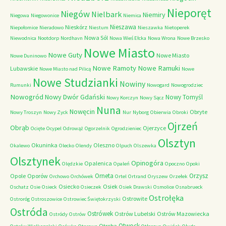
Nieporęt
Niegów
Nielbark
Niemiry
Niegowa
Niegowonice
Niemica
Nieszawa
Nieskórz
Niepołomice
Nieradowo
Niestum
Nieszawka
Nietoperek
Nowa Sól
Niewodnica
Nootdorp
Nordhavn
Nowa Wieś Ełcka
Nowa Wrona
Nowe Brzesko
Nowe Miasto
Nowe Guty
Nowe Miasto
Nowe Duninowo
Nowe Ramoty
Nowe Ramuki
Lubawskie
Nowe Miasto nad Pilicą
Nowe
Nowe Studzianki
Nowiny
Rumunki
Nowogard
Nowogrodziec
Nowogród
Nowy Dwór Gdański
Nowy Tomyśl
Nowy Korczyn
Nowy Sącz
Nuna
Nowęcin
Obryte
Nowy Troszyn
Nowy Zyck
Nur
Nyborg
Obierwia
Obroki
Ojrzeń
Obrąb
Ojerzyce
Ocięte
Ocypel
Odrowąż
Ogorzelnik
Ogrodzieniec
Olsztyn
Okuninka
Oleszno
Okalewo
Olecko
Olendy
Olpuch
Olszewka
Olsztynek
Opinogóra
Opalenica
Olędzkie
Opaleń
Opoczno
Opoki
Orneta
Orzysz
Opole
Oporów
Orchowo
Orchówek
Ortel
Ortrand
Oryszew
Orzełek
Osiecko
Osiek
Oschatz
Osie
Osieck
Osieczek
Osiek Drawski
Osmolice
Osnabrueck
Ostrołęka
Ostrowite
Ostroróg
Ostroszowice
Ostrowiec Świętokrzyski
Ostróda
Ostrówek
Ostrów Lubelski
Ostrów Mazowiecka
Ostródy
Ostrów
Otwock
Otręba