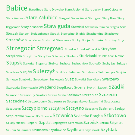
Babice
Stare Budy
Stare Drawsko
Stare Jabłonki
Stare Juchy
Stare Osieczno
Stare Załubice
Stare Worowo
Stargard Szczeciński
Starogard
Stary Brus
Stary
Stawiguda
Stary Kraszew
Stawiski
Bógpomóż
Stawisko
Stawno
Stegna
Stilo
Stoczek
Stolpen
Stolzenhagen
Stopsk
Stowęcino
Strabla
Strachomino
Strachowo
Strachów
Strachówka
Stralsund
Straszewo
Stroby
Strojec
Stromiec
Strubiny
Strych
Strzegocin
Strzegowo
Strzyżew
Strzelce
Strzelce Opolskie
Studzianki
Strzyżewo
Studzianki Nowe
Strzyżmin
Strzyżów
Sttenwijk
Studnica
Stupsk
Stęknica
Stępnica
Stężyca
Suchacz
Suchedniów
Suchodół
Suchy Las
Sufczyn
Sulerzyż
Sulejów
Sulechów
Sulibórz
Sulinowo
Sulisławice
Sulmierzyce
Sulęcin
Susz
Swarzewo
Sumowo
Sumówko
Suradówek
Suskowola
Suwałki
Svendborg
Szadki
Swąderki
Swędkowo
Syberia
Swarzędz
Swornegacie
Sypitki
Szadek
Szczecin
Szałkowo
Szczaniec
Szamocin
Szamotuły
Szarlota
Szałas
Szałe
Szczecinek
Szczekociny
Szczenurze
Szczepankowo
Szcześniki
Szczuczarz
Szczypiorno
Szczytno
Szczytniki
Szelment
Szeląg
Szczuczyn
Szczęsne
Szkotowo
Szewnica
Szklarska Poręba
Szepietowo
Szeroki Bór
Szewce
Szreńsk
Szpetal
Sztynort
Szlasy Mieszki
Szparki
Szpiegowo
Szramowo
Sztum
Szyldak
Szydłowo
Szumowo
Szydłowiec
Szubin
Szulmierz
Szydłówek