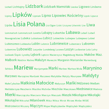
Lidzbark
Ligowo
Lidzbark Warmiński
Lichtajny
Linówno
Licheń
Lieske
Lipków
Lipno
Lipowiec Kościelny
Lipiny
Lipniak
Lipsk
Lipusz
Lisia Polana
Liwa
Lipów
Lisi Ogon
Liski
Liszyno
Litwinki
Liw
Lubawa
Lubajny
Lubartów
Lommatsch
Lommatzsch
Loretto
Lubań
Lubań
Lubicz
Lubeka
Nowogrodziec
Lubiatowo
Lubiechów
Lubiejew
Lubiejewo
Lubiel
Lubniewice
Lubomin
Lublin
Lubieszewo
Lublewko
Lubmin
Lubomierz
Lubowidz
Luszyn
Lubomino
Lucynów
Lundeborg
Lusowo
Lusławice
Luta
Lutry
Maków Maz.
Lębork
Lwówek Śląski
Lyndby
Lędzin
Macierzysz
Magdeburg
Maków
Malbork
Malużyn
Margonin
Marianów
Malchin
Malmo
Mareczki
Marienburg
Mariew
Marynino
Marki
Schloss
Marijampole
Marlow
Martwa Wisła
Małdyty
Marzewo
Marzęcino
Marózek
Maszewo
Matyldów
Matyty
Maurycew
Małocice
Małkinia
Mańki
Mdzewo
Meißen
Małe Cybulice
Małyszyn
Miedniewice
Miechów
Melibdorzyce
Mescherin
Miastko
Michrów
Mieczkowo
Mielnica
Mierki
Mikołajew
Mikołajki
Mieszki
Mierziączka
Mierzwin
Mierzyn
Mieszaki
Milanówek
Mikołajów
Miksztal
Milcz
Milicz
Mirsk
Mirzec
Mirów
MISIE
Miączyn
Mistrzewice
Miszory
Miąse
Międzyborów
Międzybór
Międzybórz