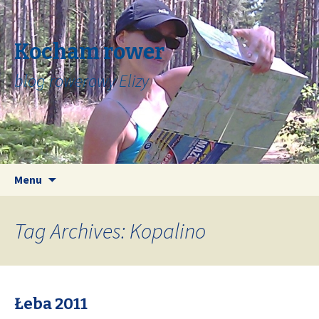
Kocham rower
blog rowerowy Elizy
Skip
Search
Menu
to
for:
content
Tag Archives: Kopalino
Łeba 2011