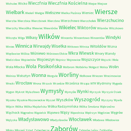
Wieczfnia Kościelna
Wieczfnia
Wicko
Wichulec
Wiejce
Wiejsce
Wiersze
Wielbark
Wieliszew
Wieniec
Wieleń
Wielgie
Wielka Piaśnica
Wierzchucino
Wierzchowo
Wierzba
Wierzbica
Wierzbinek
Wierzbno
Wierzchołek
Wikielec
Wiktorów
Wierzchy
Wiesiółka
Wiewiec
Wiewiórów
Wilanów
Wilczkowo
Wilków
Windyki
Wilkasy
Wilczęta
Wilga
Wincenta
Wincentowo
Wincentów
Winnica
Wirwajdy
Wisełka
Witoldów
Wizna
Winiec
Witkowo
Witnica
Wkra
Wlewsk
Wiśniewo
Wnory Wandy
Więcławice
Wiślica
Wiśniowo Ełckie
Wojcieszyn
Wojszczyce
Wodzisław
Wojciechów
Wojnicz
Wojnowice
Wojszki
Wola
Wola Pasikońska
Wolin
Wola Młocka
Wolbrom
Wolbórka
Wolgast
Wolica
Worliny
Wonna
Wolsztyn
Wolnica
Worgule
Wołkowe
Wriezen
Wrocimowice
Wrocław
Września
Wydminy
Wrocki
Wrona
Wrzask
Wrzeście
Wrząca
WTR
Wygoda
Wymysły
Wynki
Wygon
Wykrot
Wylazłowo
Wymyśle
Wyrzysk
Wyrzysk Osiek
Wyszogród
Wyszków
Wysoka
Wysokie Mazowieckie
Wyszel
Wyszyny
Wywła
Wólka Radzymińska
Wójcin
Wólka
Wólka Majdańska
Wólka Smolana
Wąbrzeźno
Wąsy
Wąchock
Wąsewo
Węgrów
Wągrodno
Wąpielsk
Wąwolnica
Wędrzyn
Węgliniec
Władysławowo
Włocławek
Wężyska
Władysławów
Włodawa
Włodowice
Zaborów
Włoka
Włosień
Ystad
Zaberbecze
Zaborów Leśny
Zabłudów