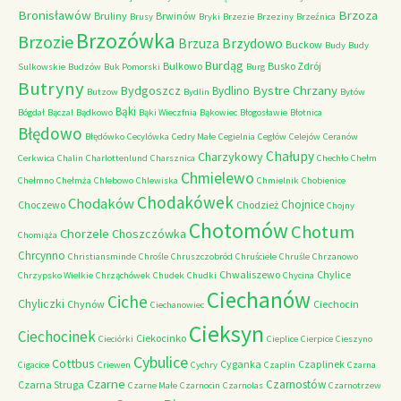
Bronisławów
Brzoza
Bruliny
Brwinów
Brusy
Bryki
Brzezie
Brzeziny
Brzeźnica
Brzozówka
Brzozie
Brzydowo
Brzuza
Buckow
Budy
Budy
Burdąg
Bulkowo
Busko Zdrój
Sulkowskie
Budzów
Buk Pomorski
Burg
Butryny
Bystre Chrzany
Bydgoszcz
Bydlino
Butzow
Bydlin
Bytów
Bąki
Bógdał
Bączal
Bądkowo
Bąki Wieczfnia
Bąkowiec
Błogosławie
Błotnica
Błędowo
Błędówko
Cecylówka
Cedry Małe
Cegielnia
Cegłów
Celejów
Ceranów
Chałupy
Charzykowy
Cerkwica
Chalin
Charlottenlund
Charsznica
Chechło
Chełm
Chmielewo
Chełmno
Chełmża
Chlebowo
Chlewiska
Chmielnik
Chobienice
Chodakówek
Chodaków
Chojnice
Choczewo
Chodzież
Chojny
Chotomów
Chotum
Chorzele
Choszczówka
Chomiąża
Chrcynno
Christiansminde
Chrośle
Chruszczobród
Chruściele
Chruśle
Chrzanowo
Chwaliszewo
Chylice
Chrzypsko Wielkie
Chrząchówek
Chudek
Chudki
Chycina
Ciechanów
Ciche
Chyliczki
Chynów
Ciechocin
Ciechanowiec
Cieksyn
Ciechocinek
Ciekocinko
Cieciórki
Cieplice
Cierpice
Cieszyno
Cybulice
Cottbus
Cyganka
Czaplinek
Cigacice
Criewen
Cychry
Czaplin
Czarna
Czarne
Czarnostów
Czarna Struga
Czarne Małe
Czarnocin
Czarnolas
Czarnotrzew