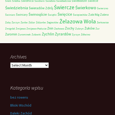
Świdnica
Świebodzin
Świecie
Śrem
Śródka
Świdwin
Świebno
Świebodzice
Świercze
Świerkowo
Świedziebnia
Świeradów Zdrój
Świerzno
Świnoujście
Święcice
Świniary
Żabi Róg
Żabno
Świniarc
Świątki
Święciechów
Żelazowa Wola
Żaby
Żarzyn
Żarów
Żdżar
Żdżarów
Żegiestów
Żerkowice
Żochy
Żuków
Żnin
Żmigród
Żmijewo
Żmijewo-Podusie
Żochowo
Żubryn
Żur
Żychlin
Żyrardów
Żuromin
Żurominek
Żuławki
Żyrzyn
Żółwino
Archives
Archives
Kategoria wpisu
bez roweru
Bliski Wschód
Daleki Zachód