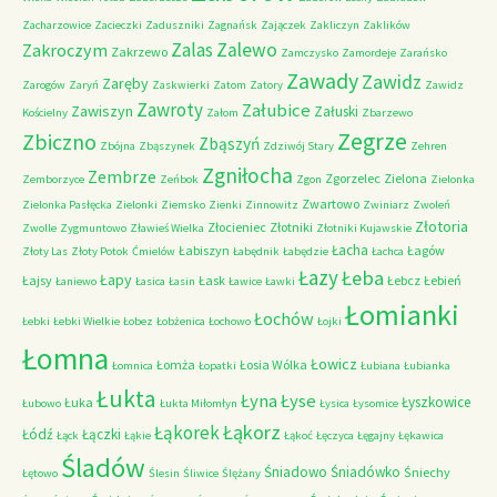
Zacharzowice
Zacieczki
Zaduszniki
Zagnańsk
Zajączek
Zakliczyn
Zaklików
Zalas
Zalewo
Zakroczym
Zakrzewo
Zamczysko
Zamordeje
Zarańsko
Zawady
Zawidz
Zaręby
Zarogów
Zaryń
Zaskwierki
Zatom
Zatory
Zawidz
Zawroty
Załubice
Zawiszyn
Załuski
Kościelny
Załom
Zbarzewo
Zegrze
Zbiczno
Zbąszyń
Zbójna
Zbąszynek
Zdziwój Stary
Zehren
Zgniłocha
Zembrze
Zgorzelec
Zielona
Zemborzyce
Zeńbok
Zgon
Zielonka
Zwartowo
Zielonka Pasłęcka
Zielonki
Ziemsko
Zienki
Zinnowitz
Zwiniarz
Zwoleń
Złotoria
Złocieniec
Złotniki
Zwolle
Zygmuntowo
Zławieś Wielka
Złotniki Kujawskie
Łacha
Łabiszyn
Łagów
Złoty Las
Złoty Potok
Ćmielów
Łabędnik
Łabędzie
Łachca
Łazy
Łeba
Łapy
Łajsy
Łask
Łebcz
Łebień
Łaniewo
Łasica
Łasin
Ławice
Ławki
Łomianki
Łochów
Łebki
Łebki Wielkie
Łobez
Łobżenica
Łochowo
Łojki
Łomna
Łowicz
Łomża
Łosia Wólka
Łomnica
Łopatki
Łubiana
Łubianka
Łukta
Łyna
Łyse
Łyszkowice
Łuka
Łubowo
Łukta Miłomłyn
Łysica
Łysomice
Łąkorz
Łąkorek
Łódź
Łączki
Łąck
Łąkie
Łąkoć
Łęczyca
Łęgajny
Łękawica
Śladów
Śniadowo
Śniadówko
Śniechy
Łętowo
Ślesin
Śliwice
Ślężany