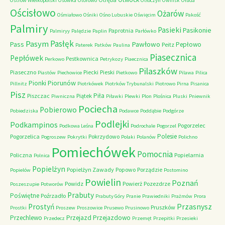
Ostrów Wielkopolski
Osówka
Otorowo
Otłoczyn
Owińsk
Ołuda
Ościsłowo
Ożarów
Ośmiałowo
Ośniki
Ośno Lubuskie
Oświęcim
Pakość
Palmiry
Pasieki
Pasikonie
Paprotnia
Palmiryy
Palędzie
Paplin
Parłówko
Pasłęk
Pasym
Pawłowo
Pass
Pepłowo
Peitz
Paterek
Patków
Paulina
Piasecznica
Pepłówek
Pestkownica
Perkowo
Petrykozy
Piaecznica
Pilaszków
Piaseczno
Piecki
Pieski
Piastów
Piechowice
Pietkowo
Pilawa
Pilica
Piorunów
Pionki
Pillnitz
Piotrkówek
Piotrków Trybunalski
Piotrowo
Pirna
Pisanica
Pisz
Piła
Piszczac
Piątek
Piwniczna
Piławki
Plewki
Plon
Plośnica
Pluski
Pniewnik
Pociecha
Pobierowo
Pobiedziska
Podawce
Poddąbie
Podgórze
Podlejki
Podkampinos
Pogorzelec
Podkowa Leśna
Podrochale
Pogorzel
Polesie
Pogorzelica
Pokrzydowo
Pogroszew
Pokrytki
Polaki
Polanów
Polichno
Pomiechówek
Pomocnia
Policzna
Popielarnia
Polnica
Popielżyn
Popielżyn Zawady
Popowo
Porządzie
Popielów
Postomino
Powielin
Poznań
Powidz
Powierż
Pozezdrze
Poszeszupie
Potworów
Prabuty
Poświętne
Poźrzadło
Prabuty Góry
Pranie
Prawiedniki
Prażmów
Prora
Przasnysz
Prostyń
Pruszków
Prostki
Proszew
Proszowice
Prusewo
Prusinowo
Przechlewo
Przejazd
Przejazdowo
Przedecz
Przemęt
Przepitki
Przesieki