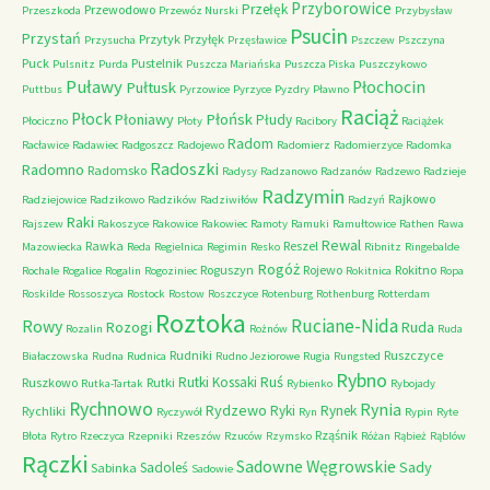
Przyborowice
Przełęk
Przewodowo
Przeszkoda
Przewóz Nurski
Przybysław
Psucin
Przystań
Przytyk
Przyłęk
Przysucha
Przęsławice
Pszczew
Pszczyna
Puck
Pustelnik
Pulsnitz
Purda
Puszcza Mariańska
Puszcza Piska
Puszczykowo
Puławy
Pułtusk
Płochocin
Puttbus
Pyrzowice
Pyrzyce
Pyzdry
Pławno
Raciąż
Płock
Płońsk
Płoniawy
Płudy
Płociczno
Płoty
Racibory
Raciążek
Radom
Racławice
Radawiec
Radgoszcz
Radojewo
Radomierz
Radomierzyce
Radomka
Radoszki
Radomno
Radomsko
Radysy
Radzanowo
Radzanów
Radzewo
Radzieje
Radzymin
Rajkowo
Radziejowice
Radzikowo
Radzików
Radziwiłów
Radzyń
Raki
Rajszew
Rakoszyce
Rakowice
Rakowiec
Ramoty
Ramuki
Ramułtowice
Rathen
Rawa
Rewal
Rawka
Reszel
Mazowiecka
Reda
Regielnica
Regimin
Resko
Ribnitz
Ringebalde
Rogóż
Roguszyn
Rojewo
Rokitno
Rochale
Rogalice
Rogalin
Rogoziniec
Rokitnica
Ropa
Roskilde
Rossoszyca
Rostock
Rostow
Roszczyce
Rotenburg
Rothenburg
Rotterdam
Roztoka
Ruciane-Nida
Rowy
Rozogi
Ruda
Rozalin
Rożnów
Ruda
Rudniki
Ruszczyce
Białaczowska
Rudna
Rudnica
Rudno Jeziorowe
Rugia
Rungsted
Rybno
Ruś
Rutki Kossaki
Ruszkowo
Rutki
Rutka-Tartak
Rybienko
Rybojady
Rychnowo
Rynia
Rydzewo
Ryki
Rynek
Rychliki
Ryczywół
Ryn
Rypin
Ryte
Rząśnik
Błota
Rytro
Rzeczyca
Rzepniki
Rzeszów
Rzuców
Rzymsko
Różan
Rąbież
Rąblów
Rączki
Sadowne Węgrowskie
Sady
Sadoleś
Sabinka
Sadowie