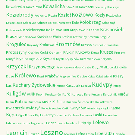
Kowalicha
Kowalewko
Kowalewo
Kowalik
Kownatki
Kownaty
Koziczyn
Kozłowo
Koziebrody
Kozioł
Kozły
Kozin
Kozłówka
Kozienice
Kołobrzeg
Koło
Kołaczkowo
Kołaczyce
Kołbacz
Kołbiel
Kołczewo
Kołodziąż
Krasnosielc
Kościerzyna
Krasne
Koźniewo
Kraplewo
Końskowola
KPN
Kraszew
Kraśnicza Wola
Kraszewo
Kraśnik
Kretowiny
Kroeslin
Krogule
Kromnów
Krogulec
Krokowa
Krosno
Krojanty
Krosno Odrzańskie
Krusze
Krotoszyny
Kruklin
Krukowo
Kruki
Krośnice
Kruklanki
Krusa
Kruszyn
Krynica
Krysiaki
Krutyń
Krynickie
Krysk
Kryspinów
Krzemieniewo
Krzycko
Krzyczki
Krzynowłoga
Króle
Krzynowłoga Mała
Krzyże
Krzyż Wielkopolski
Królewo
Krąków
Księży
Duże
Krągi
Krąpiewnice
Krępice
Książ
Książ Wielki
Kudypy
Kuchary Żydowskie
Las
Kuczbork
Kucice
Kuczyn
Kuligi
Kuligów
Kulik
Kurki
Kurów
Kurowo
Kupin
Kurdwanów
Kury
Kurznia
Kurzętnik
Kutno
Kuźnica
Kuślin
Kusin
Kuznocin
Kuźnica Żelichowska
Kwiatkowice
Kwiatuszki
Kwidzyń
Kwirynów
Kątne
Kwieciszowice
Kwik
Kórnik
Kąp
Kątki
Kępa
Laski
Kętrzyn
Kępa Polska
Kępki
Kłanino
Kłodawa
Lachowo
Laskowice
Lelewo
Leipzig
Leiden
Latchorzew
Lauta
Legionowo
Leidschendam
Leszno
Leoncin
Liberadz
Leszcz
Leśna
Lewków
Leśno
Libiszów