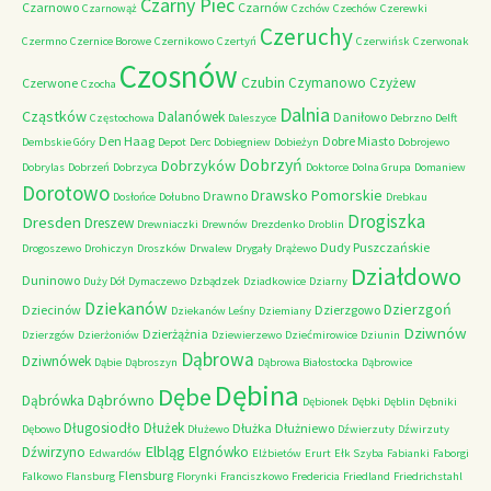
Czarny Piec
Czarnowo
Czarnów
Czarnowąż
Czchów
Czechów
Czerewki
Czeruchy
Czermno
Czernice Borowe
Czernikowo
Czertyń
Czerwińsk
Czerwonak
Czosnów
Czubin
Czymanowo
Czyżew
Czerwone
Czocha
Dalnia
Cząstków
Dalanówek
Daniłowo
Częstochowa
Daleszyce
Debrzno
Delft
Den Haag
Dobre Miasto
Dembskie Góry
Depot
Derc
Dobiegniew
Dobieżyn
Dobrojewo
Dobrzyń
Dobrzyków
Dobrylas
Dobrzeń
Dobrzyca
Doktorce
Dolna Grupa
Domaniew
Dorotowo
Drawsko Pomorskie
Drawno
Dosłońce
Dołubno
Drebkau
Drogiszka
Dresden
Dreszew
Drewniaczki
Drewnów
Drezdenko
Droblin
Dudy Puszczańskie
Drogoszewo
Drohiczyn
Droszków
Drwalew
Drygały
Drążewo
Działdowo
Duninowo
Duży Dół
Dymaczewo
Dzbądzek
Dziadkowice
Dziarny
Dziekanów
Dzierzgoń
Dziecinów
Dzierzgowo
Dziekanów Leśny
Dziemiany
Dziwnów
Dzierżążnia
Dzierzgów
Dzierżoniów
Dziewierzewo
Dziećmirowice
Dziunin
Dąbrowa
Dziwnówek
Dąbie
Dąbroszyn
Dąbrowa Białostocka
Dąbrowice
Dębina
Dębe
Dąbrówno
Dąbrówka
Dębionek
Dębki
Dęblin
Dębniki
Długosiodło
Dłużek
Dłużka
Dłużniewo
Dębowo
Dłużewo
Dźwierzuty
Dźwirzuty
Elbląg
Dźwirzyno
Elgnówko
Edwardów
Elżbietów
Erurt
Ełk Szyba
Fabianki
Faborgi
Flensburg
Falkowo
Flansburg
Florynki
Franciszkowo
Fredericia
Friedland
Friedrichstahl