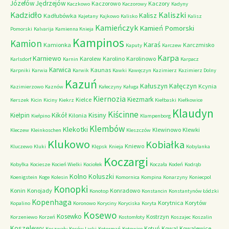
Józefów
Jędrzejów
Kaczorowo
Kaczory
Kaczkowo
Kaczorowy
Kadyny
Kadzidło
Kaliszki
Kalisz
Kadłubówka
Kajetany
Kajkowo
Kalisko
Kalisz
Kamieńczyk
Kamień Pomorski
Pomorski
Kalvarija
Kamienna Knieja
Kampinos
Kamion
Karaś
Kamionka
Karczmisko
Kaputy
Karczew
Karpa
Karniewo
Karolew
Karolino
Karolinowo
Karlsdorf
Karnin
Karpacz
Karwica
Kaunas
Karpniki
Karwia
Karwik
Kawki
Kawęczyn
Kazimierz
Kazimierz Dolny
Kazuń
Kałuszyn
Kałęczyn
Kcynia
Kazimierzowo
Kaznów
Kałeczyny
Kaługa
Kiernozia
Kiezmark
Kielce
Kerszek
Kicin
Kiciny
Kiekrz
Kiełbaski
Kiełkowice
Klaudyn
Kiścinne
Kikół
Kisiny
Kiełpin
Kilonia
Kiełpino
Klampenborg
Klembów
Klekotki
Klewinowo
Klewki
Kleczew
Kleinkoschen
Kleszczów
Klukowo
Kobiałka
Kniewo
Kluczewo
Kluki
Klępsk
Knieja
Kobylanka
Koczargi
Kobyłka
Kociesze
Kocień Wielki
Kociołek
Koczała
Kodeń
Kodrąb
Kolno
Koluszki
Koenigstein
Koge
Kolesin
Komornica
Kompina
Konarzyny
Koniecpol
Konopki
Konin
Konojady
Konradowo
Konotop
Konstancin
Konstantynów Łódzki
Kopenhaga
Korytnica
Korytów
Kopalino
Koronowo
Koryciny
Koryciska
Koryta
Kosewo
Kosewko
Kostrzyn
Korzeniewo
Korzeń
Kostomłoty
Koszajec
Koszalin
Koszelewy
Kotuń
Kowal
Kowalewice
Koszwały
Kosów Lacki
Kotermań
Kotowice