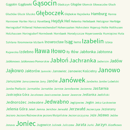
Gąsocin
Gągolin
Gągławki
Głogów
Gładczyn
Głomsk
Głowaczów
Głuch
Głęboczek
Hamburg
Głuchów
Głusk
Głusko
Głębokie
Hajnówka
Hanna
Hejdyk
Hel
Hannover
Harlev
Harsz
Havelberg
Helenka
Hellebaek
Helsignor
Herfolge
Heringsdorf
Hillerod
Hohenreichendorf
Hohensaaten
Hohnstein
Hojerup
Holte
Holthusen
Holzhausen
Horingsdorf
Hormówek
Hornbaek
Horodyszcze
Hoyerswerda
Humięcino
Huta
Izabelin
Isąg
Inowrocław
Iwno
Szklana
Ibramowice
Idzbark
Izbica
Iława
Iłowo
Iłów
Jabłonka
Izdebno
Jabłonna
Iły
Kujawska
Jabłoń
Jachranka
Jadów
Jabłonowo
Jabłonowo Pomorskie
Jadwisin
Janowo
Jajkowo
Jaktorów
Janowiec
Janowiec Kościelny
Jamniki
Janówek
Janów
Januszew
Januszewice
Jany
Janówko
Janów Lubelski
Jastarnia
Janów Podlaski
Jarmatów
Jarnatów
Jarnice
Jarosławiec
Jasionna
Jastrzębia Góra
Jedlanka
Jaszkowo
Jawiszowice
Jawor
Jaworze
Jedliński
Jedwabno
Jednorożec
Jedwabne
Jeglin
Jeglijowiec
Jelcz-Laskowice
Jerzwałd
Jelenia Góra
Jeziorany
Jeleń
Jemna
Jerichov
Jerwałd
Jezierzyce
Jeżewo
Jeże
Jezioro
Jezioro Rożnowskie
jezioro Wulpińskie
Jeziorszczyzna
Jeżów
Joniec
Jurzyn
Jurata
Jugowice
Jonava
Julinek
Juliszew
Jurki
Józefkowo