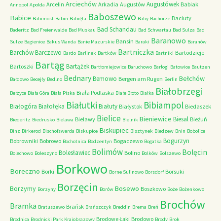
Arciechów
Augustówek
Arcelin
Arkadia
Augustów
Babiak
Annopol
Apolda
Baboszewo
Babice
Baciuty
Babimost
Babin
Babięta
Baby
Bachorze
Bad Schandau
Baderitz
Bad Freienwalde
Bad Muskau
Bad Schwartau
Bad Sulza
Bad
Baranowo
Bansin
Sulze
Bagienice
Bakus Wanda
Banie Mazurskie
Baraki
Baranów
Bartniczka
Barchów
Barczewo
Bartodzieje
Bardo
Barlinek
Bartków
Bartniki
Bartąg
Bartążek
Bartoszki
Bartłomiejowice
Baruchowo
Barłogi
Batowice
Bautzen
Bednary
Bełchów
Bemowo
Bergen am Rugen
Bałdowo
Becejły
Bedlno
Berlin
Białobrzegi
Biała Podlaska
Bełżyce
Biała Góra
Biała Piska
Białe Błoto
Białka
Białutki
Bibiampol
Białogóra
Białołęka
Białuty
Białystok
Biedaszek
Bielice
Bieniewice
Biesal
Bielawy
Bieżuń
Biederitz
Biedrusko
Bielawa
Bielnik
Biskupiec
Binz
Birkerod
Bischofswerda
Biskupice
Bisztynek
Bledzew
Bnin
Bobolice
Bogurzyn
Bobrowniki
Bobrowo
Bogaczewo
Bochotnica
Bodzentyn
Bogatka
Bolimów
Bolęcin
Bolesławiec
Bolino
Bolechowo
Boleszyno
Bolków
Bolszewo
Borkowo
Boreczno
Borki
Borsuki
Borne Sulinowo
Borsdorf
Borzęcin
Borzymy
Bosewo
Boszkowo
Borzyny
Borów
Boże
Bożenkowo
Brochów
Bramka
Brańsk
Bratuszewo
Brańszczyk
Breddin
Brema
Breń
Brodowe Łąki
Brodowo
Brodnica
Brodnicki Park Krajobrazowy
Brody
Brok