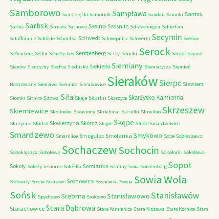
Samborowo
Sampława
Santok
Samoklęski
Samotnik
Sandau
Sanniki
Sarbsk
Sasino
Sassnitz
Sarbia
Sarnaki
Sarnowo
Scheveningen
Schiedam
Secymin
Schwedt
Schiffmuhle
Schleife
Schmilka
Schwepnitz
Schwerin
Seelow
Serock
Senftenberg
Seftenberg
Sellin
Semeliskes
Serby
Serniki
Seroki
Sianno
Siemiany
Siekierki
Sianów
Sieczychy
Siedlce
Siedlisko
Siemiatycze
Siemień
Sieraków
Sierpc
Siewierz
Nadrzeczny
Sieniawa
Siennica
Sierakowice
Siła
Skarżysko Kamienna
Skarlin
Siomki
Sitnica
Sitowa
Skaje
Skarżyce
Skrzeszew
Skierniewice
Skolimów
Skowrony
Skriebinai
Skrudki
Skrwilno
Skępe
Skwierzyna
Skórcz
Skrzynno
Skulsk
Skąpe
Slude
Smardzewice
Smardzewo
Smykowo
Smogulec
Smolarnia
Smarklice
Sobe
Sobieszewo
Sochaczew
Sochocin
Soboklęszcz
Sobolewo
Sokolniki
Sokołowo
Sopot
Sokoły
Somianka
Sokoły Jeziorne
Sokółka
Sominy
Sona
Sondenborg
Sowia Wola
Sosnowica
Sorkwity
Sosno
Sosnowe
Sosnówka
Sowia
Sońsk
Stanisławów
Srebrna
Stanisławowo
Spychowo
Srokowo
Stara Dąbrowa
Starachowice
Stara Kamienica
Stara Kiszewa
Stara Kornica
Stara