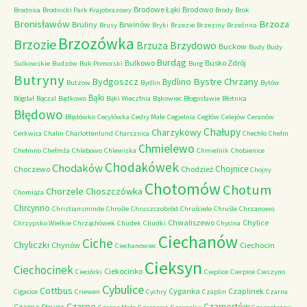
Brodowe Łąki
Brodowo
Brodnica
Brodnicki Park Krajobrazowy
Brody
Brok
Bronisławów
Brzoza
Bruliny
Brwinów
Brusy
Bryki
Brzezie
Brzeziny
Brzeźnica
Brzozówka
Brzozie
Brzydowo
Brzuza
Buckow
Budy
Budy
Burdąg
Bulkowo
Busko Zdrój
Sulkowskie
Budzów
Buk Pomorski
Burg
Butryny
Bystre Chrzany
Bydgoszcz
Bydlino
Butzow
Bydlin
Bytów
Bąki
Bógdał
Bączal
Bądkowo
Bąki Wieczfnia
Bąkowiec
Błogosławie
Błotnica
Błędowo
Błędówko
Cecylówka
Cedry Małe
Cegielnia
Cegłów
Celejów
Ceranów
Chałupy
Charzykowy
Cerkwica
Chalin
Charlottenlund
Charsznica
Chechło
Chełm
Chmielewo
Chełmno
Chełmża
Chlebowo
Chlewiska
Chmielnik
Chobienice
Chodakówek
Chodaków
Chojnice
Choczewo
Chodzież
Chojny
Chotomów
Chotum
Chorzele
Choszczówka
Chomiąża
Chrcynno
Christiansminde
Chrośle
Chruszczobród
Chruściele
Chruśle
Chrzanowo
Chwaliszewo
Chylice
Chrzypsko Wielkie
Chrząchówek
Chudek
Chudki
Chycina
Ciechanów
Ciche
Chyliczki
Chynów
Ciechocin
Ciechanowiec
Cieksyn
Ciechocinek
Ciekocinko
Cieciórki
Cieplice
Cierpice
Cieszyno
Cybulice
Cottbus
Cyganka
Czaplinek
Cigacice
Criewen
Cychry
Czaplin
Czarna
Czarne
Czarnostów
Czarna Struga