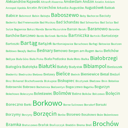
Andzin
Aleksandrów Kujawski
Amsterdam
Altranft
Alwernia
Anielin
Anklam
Arciechów
Augustówek
Arcelin
Arkadia
Augustów
Babiak
Annopol
Apolda
Baboszewo
Babice
Baciuty
Babimost
Babin
Babięta
Baby
Bachorze
Bad Schandau
Baderitz
Bad Freienwalde
Bad Muskau
Bad Schwartau
Bad Sulza
Bad
Baranowo
Bansin
Sulze
Bagienice
Bakus Wanda
Banie Mazurskie
Baraki
Baranów
Bartniczka
Barchów
Barczewo
Bartodzieje
Bardo
Barlinek
Bartków
Bartniki
Bartąg
Bartążek
Bartoszki
Bartłomiejowice
Baruchowo
Barłogi
Batowice
Bautzen
Bednary
Bełchów
Bemowo
Bergen am Rugen
Bałdowo
Becejły
Bedlno
Berlin
Białobrzegi
Biała Podlaska
Bełżyce
Biała Góra
Biała Piska
Białe Błoto
Białka
Białutki
Bibiampol
Białogóra
Białołęka
Białuty
Białystok
Biedaszek
Bielice
Bieniewice
Biesal
Bielawy
Bieżuń
Biederitz
Biedrusko
Bielawa
Bielnik
Biskupiec
Binz
Birkerod
Bischofswerda
Biskupice
Bisztynek
Bledzew
Bnin
Bobolice
Bogurzyn
Bobrowniki
Bobrowo
Bogaczewo
Bochotnica
Bodzentyn
Bogatka
Bolimów
Bolęcin
Bolesławiec
Bolino
Bolechowo
Boleszyno
Bolków
Bolszewo
Borkowo
Boreczno
Borki
Borsuki
Borne Sulinowo
Borsdorf
Borzęcin
Borzymy
Bosewo
Boszkowo
Borzyny
Borów
Boże
Bożenkowo
Brochów
Bramka
Brańsk
Bratuszewo
Brańszczyk
Breddin
Brema
Breń