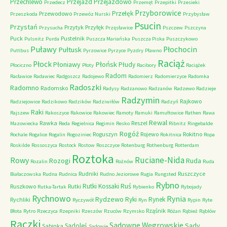
Przechlewo
Przejazd
Przejazdowo
Przedecz
Przemęt
Przepitki
Przesieki
Przyborowice
Przełęk
Przewodowo
Przeszkoda
Przewóz Nurski
Przybysław
Psucin
Przystań
Przytyk
Przyłęk
Przysucha
Przęsławice
Pszczew
Pszczyna
Puck
Pustelnik
Pulsnitz
Purda
Puszcza Mariańska
Puszcza Piska
Puszczykowo
Puławy
Pułtusk
Płochocin
Puttbus
Pyrzowice
Pyrzyce
Pyzdry
Pławno
Raciąż
Płock
Płońsk
Płoniawy
Płudy
Płociczno
Płoty
Racibory
Raciążek
Radom
Racławice
Radawiec
Radgoszcz
Radojewo
Radomierz
Radomierzyce
Radomka
Radoszki
Radomno
Radomsko
Radysy
Radzanowo
Radzanów
Radzewo
Radzieje
Radzymin
Rajkowo
Radziejowice
Radzikowo
Radzików
Radziwiłów
Radzyń
Raki
Rajszew
Rakoszyce
Rakowice
Rakowiec
Ramoty
Ramuki
Ramułtowice
Rathen
Rawa
Rewal
Rawka
Reszel
Mazowiecka
Reda
Regielnica
Regimin
Resko
Ribnitz
Ringebalde
Rogóż
Roguszyn
Rojewo
Rokitno
Rochale
Rogalice
Rogalin
Rogoziniec
Rokitnica
Ropa
Roskilde
Rossoszyca
Rostock
Rostow
Roszczyce
Rotenburg
Rothenburg
Rotterdam
Roztoka
Ruciane-Nida
Rowy
Rozogi
Ruda
Rozalin
Rożnów
Ruda
Rudniki
Ruszczyce
Białaczowska
Rudna
Rudnica
Rudno Jeziorowe
Rugia
Rungsted
Rybno
Ruś
Rutki Kossaki
Ruszkowo
Rutki
Rutka-Tartak
Rybienko
Rybojady
Rychnowo
Rynia
Rydzewo
Ryki
Rynek
Rychliki
Ryczywół
Ryn
Rypin
Ryte
Rząśnik
Błota
Rytro
Rzeczyca
Rzepniki
Rzeszów
Rzuców
Rzymsko
Różan
Rąbież
Rąblów
Rączki
Sadowne Węgrowskie
Sady
Sadoleś
Sabinka
Sadowie