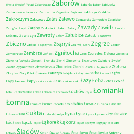
Zaborów
Włoka
Włosień
Ystad
Zaberbecze
Zaborów Leśny
Zabłudów
Zacharzowice
Zacieczki
Zaduszniki
Zagnańsk
Zajączek
Zakliczyn
Zaklików
Zalas
Zalewo
Zakroczym
Zakrzewo
Zamczysko
Zamordeje
Zarańsko
Zawady
Zawidz
Zaręby
Zarogów
Zaryń
Zaskwierki
Zatom
Zatory
Zawidz
Zawroty
Załubice
Zawiszyn
Załuski
Kościelny
Załom
Zbarzewo
Zegrze
Zbiczno
Zbąszyń
Zbójna
Zbąszynek
Zdziwój Stary
Zehren
Zgniłocha
Zembrze
Zgorzelec
Zielona
Zemborzyce
Zeńbok
Zgon
Zielonka
Zwartowo
Zielonka Pasłęcka
Zielonki
Ziemsko
Zienki
Zinnowitz
Zwiniarz
Zwoleń
Złotoria
Złocieniec
Złotniki
Zwolle
Zygmuntowo
Zławieś Wielka
Złotniki Kujawskie
Łacha
Łabiszyn
Łagów
Złoty Las
Złoty Potok
Ćmielów
Łabędnik
Łabędzie
Łachca
Łazy
Łeba
Łapy
Łajsy
Łask
Łebcz
Łebień
Łaniewo
Łasica
Łasin
Ławice
Ławki
Łomianki
Łochów
Łebki
Łebki Wielkie
Łobez
Łobżenica
Łochowo
Łojki
Łomna
Łowicz
Łomża
Łosia Wólka
Łomnica
Łopatki
Łubiana
Łubianka
Łukta
Łyna
Łyse
Łyszkowice
Łuka
Łubowo
Łukta Miłomłyn
Łysica
Łysomice
Łąkorz
Łąkorek
Łódź
Łączki
Łąck
Łąkie
Łąkoć
Łęczyca
Łęgajny
Łękawica
Śladów
Śniadowo
Śniadówko
Śniechy
Łętowo
Ślesin
Śliwice
Ślężany