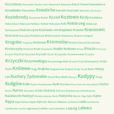
Koszelewy
Kotuń
Kowal
Kowalewice
Koszwały
Kosów Lacki
Kotermań
Kotowice
Kowalicha
Kowalewko
Kowalewo
Kowalik
Kownatki
Kownaty
Koziczyn
Kozłowo
Koziebrody
Kozioł
Kozły
Kozin
Kozłówka
Kozienice
Kołobrzeg
Koło
Kołaczkowo
Kołaczyce
Kołbacz
Kołbiel
Kołczewo
Kołodziąż
Krasnosielc
Kościerzyna
Krasne
Koźniewo
Kraplewo
Końskowola
KPN
Kraszew
Kraśnicza Wola
Kraszewo
Kraśnik
Kretowiny
Kroeslin
Krogule
Kromnów
Krogulec
Krokowa
Krosno
Krojanty
Krosno Odrzańskie
Krusze
Krotoszyny
Kruklin
Krukowo
Kruki
Krośnice
Kruklanki
Krusa
Kruszyn
Krynica
Krysiaki
Krutyń
Krynickie
Krysk
Kryspinów
Krzemieniewo
Krzycko
Krzyczki
Krzynowłoga
Króle
Krzynowłoga Mała
Krzyże
Krzyż Wielkopolski
Królewo
Krąków
Księży
Duże
Krągi
Krąpiewnice
Krępice
Książ
Książ Wielki
Kudypy
Kuchary Żydowskie
Las
Kuczbork
Kucice
Kuczyn
Kuligi
Kuligów
Kulik
Kurki
Kurów
Kurowo
Kupin
Kurdwanów
Kury
Kurznia
Kurzętnik
Kutno
Kuźnica
Kuślin
Kusin
Kuznocin
Kuźnica Żelichowska
Kwiatkowice
Kwiatuszki
Kwidzyń
Kwirynów
Kątne
Kwieciszowice
Kwik
Kórnik
Kąp
Kątki
Kępa
Laski
Kętrzyn
Kępa Polska
Kępki
Kłanino
Kłodawa
Lachowo
Laskowice
Lelewo
Leipzig
Leiden
Latchorzew
Lauta
Legionowo
Leidschendam