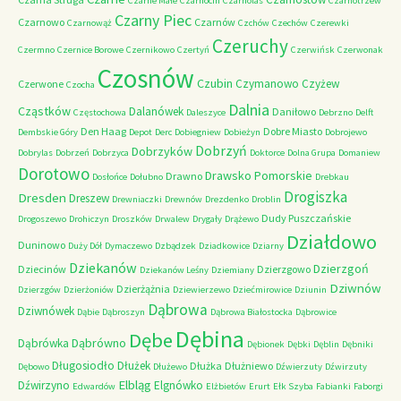
Czarne Małe
Czarnocin
Czarnolas
Czarnotrzew
Czarny Piec
Czarnowo
Czarnów
Czarnowąż
Czchów
Czechów
Czerewki
Czeruchy
Czermno
Czernice Borowe
Czernikowo
Czertyń
Czerwińsk
Czerwonak
Czosnów
Czubin
Czymanowo
Czyżew
Czerwone
Czocha
Dalnia
Cząstków
Dalanówek
Daniłowo
Częstochowa
Daleszyce
Debrzno
Delft
Den Haag
Dobre Miasto
Dembskie Góry
Depot
Derc
Dobiegniew
Dobieżyn
Dobrojewo
Dobrzyń
Dobrzyków
Dobrylas
Dobrzeń
Dobrzyca
Doktorce
Dolna Grupa
Domaniew
Dorotowo
Drawsko Pomorskie
Drawno
Dosłońce
Dołubno
Drebkau
Drogiszka
Dresden
Dreszew
Drewniaczki
Drewnów
Drezdenko
Droblin
Dudy Puszczańskie
Drogoszewo
Drohiczyn
Droszków
Drwalew
Drygały
Drążewo
Działdowo
Duninowo
Duży Dół
Dymaczewo
Dzbądzek
Dziadkowice
Dziarny
Dziekanów
Dzierzgoń
Dziecinów
Dzierzgowo
Dziekanów Leśny
Dziemiany
Dziwnów
Dzierżążnia
Dzierzgów
Dzierżoniów
Dziewierzewo
Dziećmirowice
Dziunin
Dąbrowa
Dziwnówek
Dąbie
Dąbroszyn
Dąbrowa Białostocka
Dąbrowice
Dębina
Dębe
Dąbrówno
Dąbrówka
Dębionek
Dębki
Dęblin
Dębniki
Długosiodło
Dłużek
Dłużka
Dłużniewo
Dębowo
Dłużewo
Dźwierzuty
Dźwirzuty
Elbląg
Dźwirzyno
Elgnówko
Edwardów
Elżbietów
Erurt
Ełk Szyba
Fabianki
Faborgi