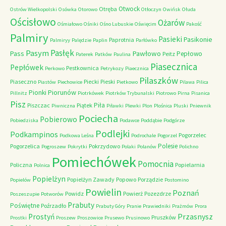
Otwock
Otręba
Ostrów Wielkopolski
Osówka
Otorowo
Otłoczyn
Owińsk
Ołuda
Ościsłowo
Ożarów
Ośmiałowo
Ośniki
Ośno Lubuskie
Oświęcim
Pakość
Palmiry
Pasieki
Pasikonie
Paprotnia
Palmiryy
Palędzie
Paplin
Parłówko
Pasłęk
Pasym
Pawłowo
Pass
Pepłowo
Peitz
Paterek
Patków
Paulina
Piasecznica
Pepłówek
Pestkownica
Perkowo
Petrykozy
Piaecznica
Pilaszków
Piaseczno
Piecki
Pieski
Piastów
Piechowice
Pietkowo
Pilawa
Pilica
Piorunów
Pionki
Pillnitz
Piotrkówek
Piotrków Trybunalski
Piotrowo
Pirna
Pisanica
Pisz
Piła
Piszczac
Piątek
Piwniczna
Piławki
Plewki
Plon
Plośnica
Pluski
Pniewnik
Pociecha
Pobierowo
Pobiedziska
Podawce
Poddąbie
Podgórze
Podlejki
Podkampinos
Pogorzelec
Podkowa Leśna
Podrochale
Pogorzel
Polesie
Pogorzelica
Pokrzydowo
Pogroszew
Pokrytki
Polaki
Polanów
Polichno
Pomiechówek
Pomocnia
Policzna
Popielarnia
Polnica
Popielżyn
Popielżyn Zawady
Popowo
Porządzie
Popielów
Postomino
Powielin
Poznań
Powidz
Powierż
Pozezdrze
Poszeszupie
Potworów
Prabuty
Poświętne
Poźrzadło
Prabuty Góry
Pranie
Prawiedniki
Prażmów
Prora
Przasnysz
Prostyń
Pruszków
Prostki
Proszew
Proszowice
Prusewo
Prusinowo