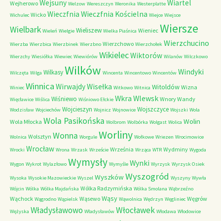
Wejsuny
Wiartel
Wejherowo
Welzow
Wereszczyn
Weronika
Westerplatte
Wieczfnia Kościelna
Wieczfnia
Wicko
Wichulec
Wiejce
Wiejsce
Wiersze
Wielbark
Wieliszew
Wieniec
Wieleń
Wielgie
Wielka Piaśnica
Wierzchucino
Wierzchowo
Wierzba
Wierzbica
Wierzbinek
Wierzbno
Wierzchołek
Wikielec
Wiktorów
Wierzchy
Wiesiółka
Wiewiec
Wiewiórów
Wilanów
Wilczkowo
Wilków
Windyki
Wilkasy
Wilczęta
Wilga
Wincenta
Wincentowo
Wincentów
Winnica
Wirwajdy
Wisełka
Witoldów
Wizna
Winiec
Witkowo
Witnica
Wkra
Wlewsk
Wiśniewo
Wnory Wandy
Więcławice
Wiślica
Wiśniowo Ełckie
Wojcieszyn
Wojszczyce
Wodzisław
Wojciechów
Wojnicz
Wojnowice
Wojszki
Wola
Wola Pasikońska
Wolin
Wola Młocka
Wolbrom
Wolbórka
Wolgast
Wolica
Worliny
Wonna
Wolsztyn
Wolnica
Worgule
Wołkowe
Wriezen
Wrocimowice
Wrocław
Września
Wydminy
Wrocki
Wrona
Wrzask
Wrzeście
Wrząca
WTR
Wygoda
Wymysły
Wynki
Wygon
Wykrot
Wylazłowo
Wymyśle
Wyrzysk
Wyrzysk Osiek
Wyszogród
Wyszków
Wysoka
Wysokie Mazowieckie
Wyszel
Wyszyny
Wywła
Wólka Radzymińska
Wójcin
Wólka
Wólka Majdańska
Wólka Smolana
Wąbrzeźno
Wąsy
Wąchock
Wąsewo
Węgrów
Wągrodno
Wąpielsk
Wąwolnica
Wędrzyn
Węgliniec
Władysławowo
Włocławek
Wężyska
Władysławów
Włodawa
Włodowice