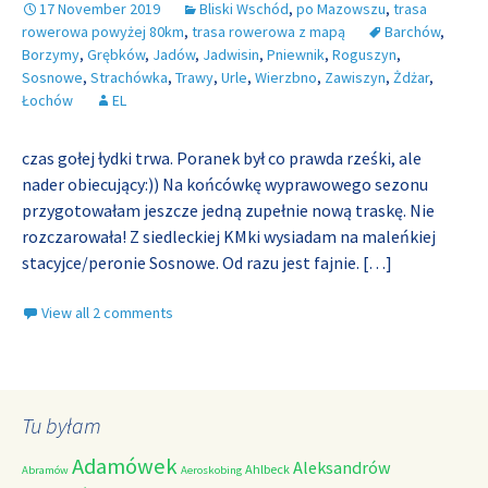
17 November 2019
Bliski Wschód
,
po Mazowszu
,
trasa
rowerowa powyżej 80km
,
trasa rowerowa z mapą
Barchów
,
Borzymy
,
Grębków
,
Jadów
,
Jadwisin
,
Pniewnik
,
Roguszyn
,
Sosnowe
,
Strachówka
,
Trawy
,
Urle
,
Wierzbno
,
Zawiszyn
,
Żdżar
,
Łochów
EL
czas gołej łydki trwa. Poranek był co prawda rześki, ale
nader obiecujący:)) Na końcówkę wyprawowego sezonu
przygotowałam jeszcze jedną zupełnie nową traskę. Nie
rozczarowała! Z siedleckiej KMki wysiadam na maleńkiej
stacyjce/peronie Sosnowe. Od razu jest fajnie.
[…]
View all 2 comments
Tu byłam
Adamówek
Aleksandrów
Ahlbeck
Abramów
Aeroskobing