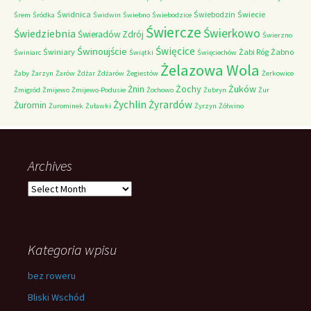
Świdnica
Świebodzin
Świecie
Śrem
Śródka
Świdwin
Świebno
Świebodzice
Świercze
Świerkowo
Świedziebnia
Świeradów Zdrój
Świerzno
Świnoujście
Święcice
Świniary
Żabi Róg
Żabno
Świniarc
Świątki
Święciechów
Żelazowa Wola
Żaby
Żarzyn
Żarów
Żdżar
Żdżarów
Żegiestów
Żerkowice
Żochy
Żuków
Żnin
Żmigród
Żmijewo
Żmijewo-Podusie
Żochowo
Żubryn
Żur
Żychlin
Żyrardów
Żuromin
Żurominek
Żuławki
Żyrzyn
Żółwino
Archives
Archives
Kategoria wpisu
bez roweru
Bliski Wschód