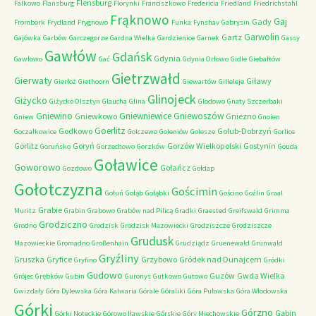
Flensburg
Falkowo
Flansburg
Florynki
Franciszkowo
Fredericia
Friedland
Friedrichstahl
Frąknowo
Gaj
Gady
Frombork
Frydland
Frygnowo
Funka
Fynshav
Gabrysin
Garwolin
Gartz
Gajówka
Garbów
Garczegorze
Gardna Wielka
Gardzienice
Garnek
Gassy
Gawłów
Gdańsk
Gdynia
Gawłowo
Gać
Gdynia Orłowo
Gidle
Giebałtów
Gietrzwałd
Gierwaty
Giławy
Gierłoż
Giethoorn
Giewartów
Gilleleje
Glinojeck
Giżycko
Giżycko Olsztyn
Glaucha
Glina
Glodowo
Gnaty Szczerbaki
Gniewino
Gniewniewice
Gniewoszów
Gniewkowo
Gniezno
Gniew
Gnoien
Goerlitz
Godkowo
Golub-Dobrzyń
Goczałkowice
Golczewo
Goleniów
Golesze
Gorlice
Gorlitz
Goryń
Gorzów Wielkopolski
Gostynin
Goruńsko
Gorzechowo
Gorzków
Gouda
Goławice
Goworowo
Gołańcz
Gozdowo
Gołdap
Gołotczyzna
Gościmin
Gołuń
Gołąb
Gołąbki
Gościno
Goźlin
Graal
Grabie
Muritz
Grabin
Grabowo
Grabów nad Pilicą
Gradki
Graested
Greifswald
Grimma
Grodziczno
Grodno
Grodzisk
Grodzisk Mazowiecki
Grodziszcze
Grodziszcze
Grudusk
Mazowieckie
Gromadno
Großenhain
Grudziądz
Gruenewald
Grunwald
Gryźliny
Gruszka
Gryfice
Grzybowo
Gródek nad Dunajcem
Gryfino
Gródki
Gudowo
Guzów
Gwda Wielka
Grójec
Grębków
Gubin
Guronys
Gutkowo
Gutowo
Gwizdały
Góra Dylewska
Góra Kalwaria
Górale
Góraliki
Góra Puławska
Góra Włodowska
Górki
Górzno
Gąbin
Górki Noteckie
Górowo Iławskie
Górskie
Góry Miechowskie