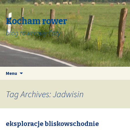
Kocham rower
blog rowerowy Elizy
Skip
Search
Menu
to
for:
content
Tag Archives: Jadwisin
eksploracje bliskowschodnie