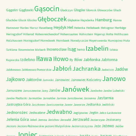
Gąsocin
Gągolin
Gągławki
Głogów
Gładczyn
Głomsk
Głowaczów
Głuch
Głęboczek
Hamburg
Głuchów
Głusk
Głusko
Głębokie
Hajnówka
Hanna
Hejdyk
Hel
Hannover
Harlev
Harsz
Havelberg
Helenka
Hellebaek
Helsignor
Herfolge
Heringsdorf
Hillerod
Hohenreichendorf
Hohensaaten
Hohnstein
Hojerup
Holte
Holthusen
Holzhausen
Horingsdorf
Hormówek
Hornbaek
Horodyszcze
Hoyerswerda
Humięcino
Huta
Izabelin
Isąg
Inowrocław
Iwno
Szklana
Ibramowice
Idzbark
Izbica
Iława
Iłowo
Iłów
Jabłonka
Izdebno
Jabłonna
Iły
Kujawska
Jabłoń
Jachranka
Jadów
Jabłonowo
Jabłonowo Pomorskie
Jadwisin
Janowo
Jajkowo
Jaktorów
Janowiec
Janowiec Kościelny
Jamniki
Janówek
Janów
Januszew
Januszewice
Jany
Janówko
Janów Lubelski
Jastarnia
Janów Podlaski
Jarmatów
Jarnatów
Jarnice
Jarosławiec
Jasionna
Jastrzębia Góra
Jedlanka
Jaszkowo
Jawiszowice
Jawor
Jaworze
Jedliński
Jedwabno
Jednorożec
Jedwabne
Jeglin
Jeglijowiec
Jelcz-Laskowice
Jerzwałd
Jelenia Góra
Jeziorany
Jeleń
Jemna
Jerichov
Jerwałd
Jezierzyce
Jeżewo
Jeże
Jezioro
Jezioro Rożnowskie
jezioro Wulpińskie
Jeziorszczyzna
Jeżów
Joniec
Jurzyn
Jurata
Jugowice