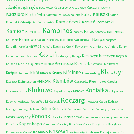
Jonava
Julinek
Juliszew
Jurki
Józefkowo
Józefów
Jędrzejów
Kaczorowo
Kaczory
Kaczkowo
Kaczorowy
Kadyny
Kadzidło
Kaliszki
Kalisz
Kadłubówka
Kajetany
Kajkowo
Kalisko
Kalisz
Kamieńczyk
Kamień Pomorski
Pomorski
Kalvarija
Kamienna Knieja
Kampinos
Kamion
Karaś
Kamionka
Karczmisko
Kaputy
Karczew
Karpa
Karniewo
Karolew
Karolino
Karolinowo
Karlsdorf
Karnin
Karpacz
Karwica
Kaunas
Karpniki
Karwia
Karwik
Kawki
Kawęczyn
Kazimierz
Kazimierz Dolny
Kazuń
Kałuszyn
Kałęczyn
Kcynia
Kazimierzowo
Kaznów
Kałeczyny
Kaługa
Kiernozia
Kiezmark
Kielce
Kerszek
Kicin
Kiciny
Kiekrz
Kiełbaski
Kiełkowice
Klaudyn
Kiścinne
Kikół
Kisiny
Kiełpin
Kilonia
Kiełpino
Klampenborg
Klembów
Klekotki
Klewinowo
Klewki
Kleczew
Kleinkoschen
Kleszczów
Klukowo
Kobiałka
Kniewo
Kluczewo
Kluki
Klępsk
Knieja
Kobylanka
Koczargi
Kobyłka
Kociesze
Kocień Wielki
Kociołek
Koczała
Kodeń
Kodrąb
Kolno
Koluszki
Koenigstein
Koge
Kolesin
Komornica
Kompina
Konarzyny
Koniecpol
Konopki
Konin
Konojady
Konradowo
Konotop
Konstancin
Konstantynów Łódzki
Kopenhaga
Korytnica
Korytów
Kopalino
Koronowo
Koryciny
Koryciska
Koryta
Kosewo
Kosewko
Kostrzyn
Korzeniewo
Korzeń
Kostomłoty
Koszajec
Koszalin