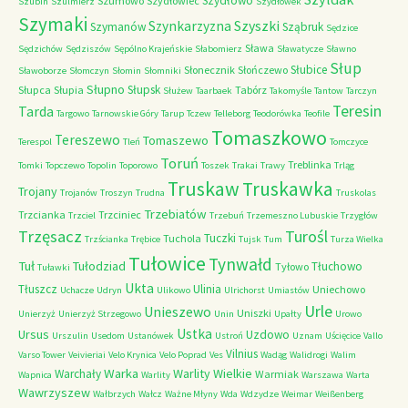
Szydłowo
Szumowo
Szydłowiec
Szubin
Szulmierz
Szydłówek
Szymaki
Szyszki
Szynkarzyzna
Szymanów
Sząbruk
Sędzice
Sława
Sędzichów
Sędziszów
Sępólno Krajeńskie
Słabomierz
Sławatycze
Sławno
Słup
Słubice
Słonecznik
Słończewo
Sławoborze
Słomczyn
Słomin
Słomniki
Słupno
Słupsk
Słupca
Słupia
Tabórz
Służew
Taarbaek
Takomyśle
Tantow
Tarczyn
Teresin
Tarda
Targowo
Tarnowskie Góry
Tarup
Tczew
Telleborg
Teodorówka
Teofile
Tomaszkowo
Tereszewo
Tomaszewo
Terespol
Tleń
Tomczyce
Toruń
Treblinka
Tomki
Topczewo
Topolin
Toporowo
Toszek
Trakai
Trawy
Trląg
Truskaw
Truskawka
Trojany
Trojanów
Troszyn
Trudna
Truskolas
Trzebiatów
Trzcianka
Trzciniec
Trzciel
Trzebuń
Trzemeszno Lubuskie
Trzygłów
Trzęsacz
Turośl
Tuczki
Tuchola
Trzścianka
Trębice
Tujsk
Tum
Turza Wielka
Tułowice
Tynwałd
Tuł
Tułodziad
Tłuchowo
Tyłowo
Tuławki
Ukta
Tłuszcz
Ulinia
Uniechowo
Uchacze
Udryn
Ulikowo
Ulrichorst
Umiastów
Urle
Unieszewo
Uniszki
Unierzyż
Unierzyż Strzegowo
Unin
Upałty
Urowo
Ustka
Ursus
Uzdowo
Urszulin
Usedom
Ustanówek
Ustroń
Uznam
Uścięcice
Vallo
Vilnius
Varso Tower
Veivieriai
Velo Krynica
Velo Poprad
Ves
Wadąg
Walidrogi
Walim
Warka
Warlity Wielkie
Warchały
Warmiak
Wapnica
Warlity
Warszawa
Warta
Wawrzyszew
Wałbrzych
Wałcz
Ważne Młyny
Wda
Wdzydze
Weimar
Weißenberg