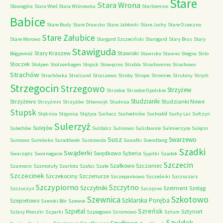
Stare
Stara Wrona
Sławogóra
Stara Wieś
Stara Wiśniewka
Starbienino
Babice
Stare Budy
Stare Drawsko
Stare Jabłonki
Stare Juchy
Stare Osieczno
Stare Załubice
Stare Worowo
Stargard Szczeciński
Starogard
Stary Brus
Stary
Stawiguda
Stary Kraszew
Stawiski
Bógpomóż
Stawisko
Stawno
Stegna
Stilo
Stoczek
Stolpen
Stolzenhagen
Stopsk
Stowęcino
Strabla
Strachomino
Strachowo
Strachów
Strachówka
Stralsund
Straszewo
Stroby
Strojec
Stromiec
Strubiny
Strych
Strzegocin
Strzegowo
Strzyżew
Strzelce
Strzelce Opolskie
Studzianki
Strzyżewo
Studzianki Nowe
Strzyżmin
Strzyżów
Sttenwijk
Studnica
Stupsk
Stęknica
Stępnica
Stężyca
Suchacz
Suchedniów
Suchodół
Suchy Las
Sufczyn
Sulerzyż
Sulejów
Sulechów
Sulibórz
Sulinowo
Sulisławice
Sulmierzyce
Sulęcin
Susz
Swarzewo
Sumowo
Sumówko
Suradówek
Suskowola
Suwałki
Svendborg
Szadki
Swąderki
Swędkowo
Syberia
Swarzędz
Swornegacie
Sypitki
Szadek
Szczecin
Szałkowo
Szczaniec
Szamocin
Szamotuły
Szarlota
Szałas
Szałe
Szczecinek
Szczekociny
Szczenurze
Szczepankowo
Szcześniki
Szczuczarz
Szczypiorno
Szczytno
Szczytniki
Szelment
Szeląg
Szczuczyn
Szczęsne
Szkotowo
Szewnica
Szklarska Poręba
Szepietowo
Szeroki Bór
Szewce
Szreńsk
Szpetal
Sztynort
Szlasy Mieszki
Szparki
Szpiegowo
Szramowo
Sztum
Szyldak