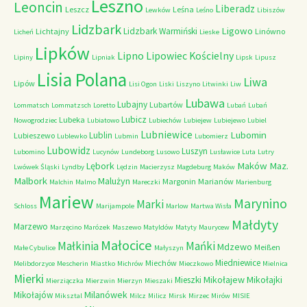
Leszno
Leoncin
Liberadz
Leszcz
Leśna
Lewków
Leśno
Libiszów
Lidzbark
Ligowo
Lidzbark Warmiński
Lichtajny
Linówno
Licheń
Lieske
Lipków
Lipno
Lipowiec Kościelny
Lipiny
Lipniak
Lipsk
Lipusz
Lisia Polana
Liwa
Lipów
Lisi Ogon
Liski
Liszyno
Litwinki
Liw
Lubawa
Lubajny
Lubartów
Lommatsch
Lommatzsch
Loretto
Lubań
Lubań
Lubicz
Lubeka
Nowogrodziec
Lubiatowo
Lubiechów
Lubiejew
Lubiejewo
Lubiel
Lubniewice
Lubomin
Lublin
Lubieszewo
Lublewko
Lubmin
Lubomierz
Lubowidz
Luszyn
Lubomino
Lucynów
Lundeborg
Lusowo
Lusławice
Luta
Lutry
Maków Maz.
Lębork
Lwówek Śląski
Lyndby
Lędzin
Macierzysz
Magdeburg
Maków
Malbork
Malużyn
Margonin
Marianów
Malchin
Malmo
Mareczki
Marienburg
Mariew
Marynino
Marki
Schloss
Marijampole
Marlow
Martwa Wisła
Małdyty
Marzewo
Marzęcino
Marózek
Maszewo
Matyldów
Matyty
Maurycew
Małocice
Małkinia
Mańki
Mdzewo
Meißen
Małe Cybulice
Małyszyn
Miedniewice
Miechów
Melibdorzyce
Mescherin
Miastko
Michrów
Mieczkowo
Mielnica
Mierki
Mikołajew
Mikołajki
Mieszki
Mierziączka
Mierzwin
Mierzyn
Mieszaki
Milanówek
Mikołajów
Miksztal
Milcz
Milicz
Mirsk
Mirzec
Mirów
MISIE