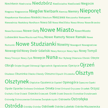
Niedzbórz
Niegocin
Niechłonin
Niedrzwica
Niedźwiadna
Niedźwiedź
Nieporęt
Niegów
Nielbark
Niemiry
Niegowa
Niegowonice
Niemica
Nieszawa
Nieskórz
Niepołomice
Nieradowo
Niestum
Nieszawka
Nietoperek
Nowa Sól
Niewodnica
Nootdorp
Nordhavn
Nowa Wieś Ełcka
Nowa Wrona
Nowe Brzesko
Nowe Miasto
Nowe Guty
Nowe Miasto
Nowe Duninowo
Nowe Ramoty
Nowe Ramuki
Lubawskie
Nowe Miasto nad Pilicą
Nowe
Nowe Studzianki
Nowiny
Rumunki
Nowogard
Nowogrodziec
Nowogród
Nowy Dwór Gdański
Nowy Tomyśl
Nowy Korczyn
Nowy Sącz
Nuna
Nowęcin
Obryte
Nowy Troszyn
Nowy Zyck
Nur
Nyborg
Obierwia
Obroki
Ojrzeń
Obrąb
Ojerzyce
Ocięte
Ocypel
Odrowąż
Ogorzelnik
Ogrodzieniec
Olsztyn
Okuninka
Oleszno
Okalewo
Olecko
Olendy
Olpuch
Olszewka
Olsztynek
Opinogóra
Opalenica
Olędzkie
Opaleń
Opoczno
Opoki
Orneta
Orzysz
Opole
Oporów
Orchowo
Orchówek
Ortel
Ortrand
Oryszew
Orzełek
Osiecko
Osiek
Oschatz
Osie
Osieck
Osieczek
Osiek Drawski
Osmolice
Osnabrueck
Ostrołęka
Ostrowite
Ostroróg
Ostroszowice
Ostrowiec Świętokrzyski
Ostróda
Ostrówek
Ostrów Lubelski
Ostrów Mazowiecka
Ostródy
Ostrów