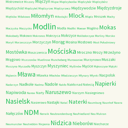
Miączyn
Mistrzewice
Miszory
Miąse
Międzyborów
Międzybór
Międzybórz
Międzyzdroje
Międzywodzie
Międzychód
Międzyleś
Międzyrzec
Międzyrzecz
Mlock
Miłomłyn
Mniszek
Miętków
Miłakowo
Miłostajki
Mlądz
Mochy
Modlin
Mokas
Modła
Mogilno
Moczyska
Moczysko
Modłki
Moeser
Mokrzyce
Mokowo
Mokrzyca
Mokobody
Mokronos
Molibdorzyce
Morliny
Morsko
Morąg
Morzyczyn
Mosina
Mostowo
Moryń
Morzeszczyn
Most Południowy
Mościska
Mostówka
Mrzeżyno
Mroczno
Mrozy
Moszczenica
Muszaki
Mrągowo
Murzynowo
Mszczonów
Muellrose
Muncheberg
Murowaniec
Myszyniec
Myszczyn
Mącice
Muszyna
Myszadła
Myślinów
Mąkoszyce
Mątyki
Mława
Nacpolsk
Mławka
Mężenin
Młochów
Młodzieszyn
Młynary
Młynki
Napierki
Nadkole
Nadole
Nakło nad Notecią
Nadarzyn
Nadma
Nakło
Naruszewo
Napiwoda
Narty
Narzym
Nasiegniewo
Narew
Nasielsk
Naterki
Nastajki
Nasierowo
Natać
Naumburg
Naunhof
Nawra
NDM
Nałęczów
Nerwik
Neubrandenburg
Neufriedland
Neu Mukran
Nidzica
Nieborów
Niechorze
Neumunster
Neutrebbin
Nicponia