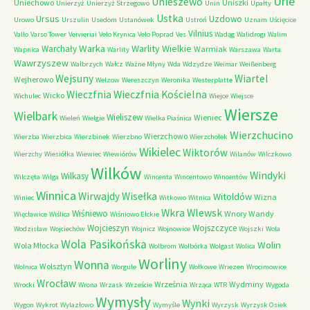
Urle
Unieszewo
Uniechowo
Uniszki
Unierzyż
Unierzyż Strzegowo
Unin
Upałty
Ustka
Ursus
Uzdowo
Urowo
Urszulin
Usedom
Ustanówek
Ustroń
Uznam
Uścięcice
Vilnius
Vallo
Varso Tower
Veivieriai
Velo Krynica
Velo Poprad
Ves
Wadąg
Walidrogi
Walim
Warka
Warlity Wielkie
Warchały
Warmiak
Wapnica
Warlity
Warszawa
Warta
Wawrzyszew
Wałbrzych
Wałcz
Ważne Młyny
Wda
Wdzydze
Weimar
Weißenberg
Wejsuny
Wiartel
Wejherowo
Welzow
Wereszczyn
Weronika
Westerplatte
Wieczfnia Kościelna
Wieczfnia
Wicko
Wichulec
Wiejce
Wiejsce
Wiersze
Wielbark
Wieliszew
Wieniec
Wieleń
Wielgie
Wielka Piaśnica
Wierzchucino
Wierzchowo
Wierzba
Wierzbica
Wierzbinek
Wierzbno
Wierzchołek
Wikielec
Wiktorów
Wierzchy
Wiesiółka
Wiewiec
Wiewiórów
Wilanów
Wilczkowo
Wilków
Windyki
Wilkasy
Wilczęta
Wilga
Wincenta
Wincentowo
Wincentów
Winnica
Wirwajdy
Wisełka
Witoldów
Wizna
Winiec
Witkowo
Witnica
Wkra
Wlewsk
Wiśniewo
Wnory Wandy
Więcławice
Wiślica
Wiśniowo Ełckie
Wojcieszyn
Wojszczyce
Wodzisław
Wojciechów
Wojnicz
Wojnowice
Wojszki
Wola
Wola Pasikońska
Wolin
Wola Młocka
Wolbrom
Wolbórka
Wolgast
Wolica
Worliny
Wonna
Wolsztyn
Wolnica
Worgule
Wołkowe
Wriezen
Wrocimowice
Wrocław
Września
Wydminy
Wrocki
Wrona
Wrzask
Wrzeście
Wrząca
WTR
Wygoda
Wymysły
Wynki
Wygon
Wykrot
Wylazłowo
Wymyśle
Wyrzysk
Wyrzysk Osiek