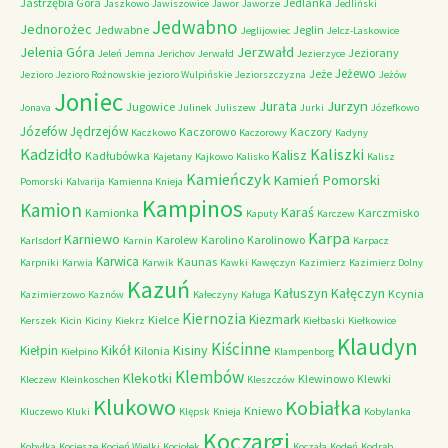
Jastrzębia Góra
Jedlanka
Jaszkowo
Jawiszowice
Jawor
Jaworze
Jedliński
Jedwabno
Jednorożec
Jedwabne
Jeglin
Jeglijowiec
Jelcz-Laskowice
Jerzwałd
Jelenia Góra
Jeziorany
Jeleń
Jemna
Jerichov
Jerwałd
Jezierzyce
Jeżewo
Jeże
Jezioro
Jezioro Rożnowskie
jezioro Wulpińskie
Jeziorszczyzna
Jeżów
Joniec
Jurzyn
Jurata
Jugowice
Jonava
Julinek
Juliszew
Jurki
Józefkowo
Józefów
Jędrzejów
Kaczorowo
Kaczory
Kaczkowo
Kaczorowy
Kadyny
Kadzidło
Kaliszki
Kalisz
Kadłubówka
Kajetany
Kajkowo
Kalisko
Kalisz
Kamieńczyk
Kamień Pomorski
Pomorski
Kalvarija
Kamienna Knieja
Kampinos
Kamion
Karaś
Kamionka
Karczmisko
Kaputy
Karczew
Karpa
Karniewo
Karolew
Karolino
Karolinowo
Karlsdorf
Karnin
Karpacz
Karwica
Kaunas
Karpniki
Karwia
Karwik
Kawki
Kawęczyn
Kazimierz
Kazimierz Dolny
Kazuń
Kałuszyn
Kałęczyn
Kcynia
Kazimierzowo
Kaznów
Kałeczyny
Kaługa
Kiernozia
Kiezmark
Kielce
Kerszek
Kicin
Kiciny
Kiekrz
Kiełbaski
Kiełkowice
Klaudyn
Kiścinne
Kikół
Kisiny
Kiełpin
Kilonia
Kiełpino
Klampenborg
Klembów
Klekotki
Klewinowo
Klewki
Kleczew
Kleinkoschen
Kleszczów
Klukowo
Kobiałka
Kniewo
Kluczewo
Kluki
Klępsk
Knieja
Kobylanka
Koczargi
Kobyłka
Kociesze
Kocień Wielki
Kociołek
Koczała
Kodeń
Kodrąb