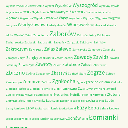
Wyszogród
Wyszków
Wysoka
Wysokie Mazowieckie
Wyszel
Wyszyny
Wywła
Wólka Radzymińska
Wójcin
Wólka
Wólka Majdańska
Wólka Smolana
Wąbrzeźno
Wąsy
Wąchock
Wąsewo
Węgrów
Wągrodno
Wąpielsk
Wąwolnica
Wędrzyn
Węgliniec
Władysławowo
Włocławek
Wężyska
Władysławów
Włodawa
Włodowice
Zaborów
Włoka
Włosień
Ystad
Zaberbecze
Zaborów Leśny
Zabłudów
Zacharzowice
Zacieczki
Zaduszniki
Zagnańsk
Zajączek
Zakliczyn
Zaklików
Zalas
Zalewo
Zakroczym
Zakrzewo
Zamczysko
Zamordeje
Zarańsko
Zawady
Zawidz
Zaręby
Zarogów
Zaryń
Zaskwierki
Zatom
Zatory
Zawidz
Zawroty
Załubice
Zawiszyn
Załuski
Kościelny
Załom
Zbarzewo
Zegrze
Zbiczno
Zbąszyń
Zbójna
Zbąszynek
Zdziwój Stary
Zehren
Zgniłocha
Zembrze
Zgorzelec
Zielona
Zemborzyce
Zeńbok
Zgon
Zielonka
Zwartowo
Zielonka Pasłęcka
Zielonki
Ziemsko
Zienki
Zinnowitz
Zwiniarz
Zwoleń
Złotoria
Złocieniec
Złotniki
Zwolle
Zygmuntowo
Zławieś Wielka
Złotniki Kujawskie
Łacha
Łabiszyn
Łagów
Złoty Las
Złoty Potok
Ćmielów
Łabędnik
Łabędzie
Łachca
Łazy
Łeba
Łapy
Łajsy
Łask
Łebcz
Łebień
Łaniewo
Łasica
Łasin
Ławice
Ławki
Łomianki
Łochów
Łebki
Łebki Wielkie
Łobez
Łobżenica
Łochowo
Łojki