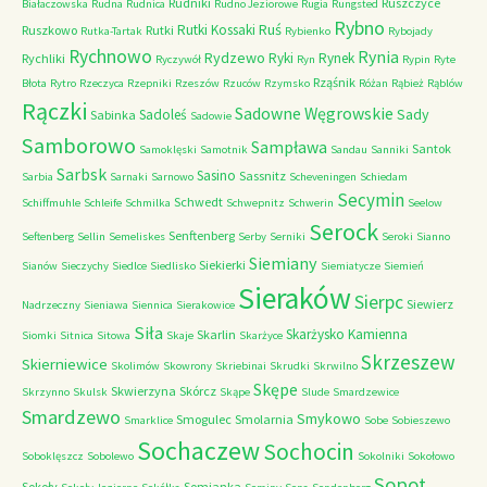
Rudniki
Ruszczyce
Białaczowska
Rudna
Rudnica
Rudno Jeziorowe
Rugia
Rungsted
Rybno
Ruś
Rutki Kossaki
Ruszkowo
Rutki
Rutka-Tartak
Rybienko
Rybojady
Rychnowo
Rynia
Rydzewo
Ryki
Rynek
Rychliki
Ryczywół
Ryn
Rypin
Ryte
Rząśnik
Błota
Rytro
Rzeczyca
Rzepniki
Rzeszów
Rzuców
Rzymsko
Różan
Rąbież
Rąblów
Rączki
Sadowne Węgrowskie
Sady
Sadoleś
Sabinka
Sadowie
Samborowo
Sampława
Santok
Samoklęski
Samotnik
Sandau
Sanniki
Sarbsk
Sasino
Sassnitz
Sarbia
Sarnaki
Sarnowo
Scheveningen
Schiedam
Secymin
Schwedt
Schiffmuhle
Schleife
Schmilka
Schwepnitz
Schwerin
Seelow
Serock
Senftenberg
Seftenberg
Sellin
Semeliskes
Serby
Serniki
Seroki
Sianno
Siemiany
Siekierki
Sianów
Sieczychy
Siedlce
Siedlisko
Siemiatycze
Siemień
Sieraków
Sierpc
Siewierz
Nadrzeczny
Sieniawa
Siennica
Sierakowice
Siła
Skarżysko Kamienna
Skarlin
Siomki
Sitnica
Sitowa
Skaje
Skarżyce
Skrzeszew
Skierniewice
Skolimów
Skowrony
Skriebinai
Skrudki
Skrwilno
Skępe
Skwierzyna
Skórcz
Skrzynno
Skulsk
Skąpe
Slude
Smardzewice
Smardzewo
Smykowo
Smogulec
Smolarnia
Smarklice
Sobe
Sobieszewo
Sochaczew
Sochocin
Soboklęszcz
Sobolewo
Sokolniki
Sokołowo
Sopot
Sokoły
Somianka