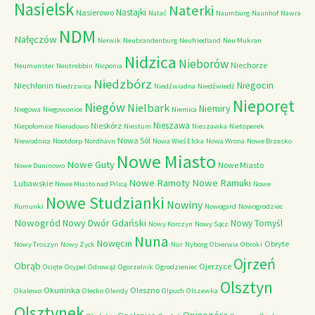
Nasielsk
Naterki
Nastajki
Nasierowo
Natać
Naumburg
Naunhof
Nawra
NDM
Nałęczów
Nerwik
Neubrandenburg
Neufriedland
Neu Mukran
Nidzica
Nieborów
Niechorze
Neumunster
Neutrebbin
Nicponia
Niedzbórz
Niegocin
Niechłonin
Niedrzwica
Niedźwiadna
Niedźwiedź
Nieporęt
Niegów
Nielbark
Niemiry
Niegowa
Niegowonice
Niemica
Nieszawa
Nieskórz
Niepołomice
Nieradowo
Niestum
Nieszawka
Nietoperek
Nowa Sól
Niewodnica
Nootdorp
Nordhavn
Nowa Wieś Ełcka
Nowa Wrona
Nowe Brzesko
Nowe Miasto
Nowe Guty
Nowe Miasto
Nowe Duninowo
Nowe Ramoty
Nowe Ramuki
Lubawskie
Nowe Miasto nad Pilicą
Nowe
Nowe Studzianki
Nowiny
Rumunki
Nowogard
Nowogrodziec
Nowogród
Nowy Dwór Gdański
Nowy Tomyśl
Nowy Korczyn
Nowy Sącz
Nuna
Nowęcin
Obryte
Nowy Troszyn
Nowy Zyck
Nur
Nyborg
Obierwia
Obroki
Ojrzeń
Obrąb
Ojerzyce
Ocięte
Ocypel
Odrowąż
Ogorzelnik
Ogrodzieniec
Olsztyn
Okuninka
Oleszno
Okalewo
Olecko
Olendy
Olpuch
Olszewka
Olsztynek