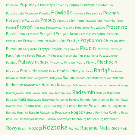
Popielżyn
Popielżyn Zawady
Popowo
Porządzie
Popielów
Postomino
Powielin
Poznań
Powidz
Powierż
Pozezdrze
Poszeszupie
Potworów
Prabuty
Poświętne
Poźrzadło
Prabuty Góry
Pranie
Prawiedniki
Prażmów
Prora
Przasnysz
Prostyń
Pruszków
Prostki
Proszew
Proszowice
Prusewo
Prusinowo
Przechlewo
Przejazd
Przejazdowo
Przedecz
Przemęt
Przepitki
Przesieki
Przyborowice
Przełęk
Przewodowo
Przeszkoda
Przewóz Nurski
Przybysław
Psucin
Przystań
Przytyk
Przyłęk
Przysucha
Przęsławice
Pszczew
Pszczyna
Puck
Pustelnik
Pulsnitz
Purda
Puszcza Mariańska
Puszcza Piska
Puszczykowo
Puławy
Pułtusk
Płochocin
Puttbus
Pyrzowice
Pyrzyce
Pyzdry
Pławno
Raciąż
Płock
Płońsk
Płoniawy
Płudy
Płociczno
Płoty
Racibory
Raciążek
Radom
Racławice
Radawiec
Radgoszcz
Radojewo
Radomierz
Radomierzyce
Radomka
Radoszki
Radomno
Radomsko
Radysy
Radzanowo
Radzanów
Radzewo
Radzieje
Radzymin
Rajkowo
Radziejowice
Radzikowo
Radzików
Radziwiłów
Radzyń
Raki
Rajszew
Rakoszyce
Rakowice
Rakowiec
Ramoty
Ramuki
Ramułtowice
Rathen
Rawa
Rewal
Rawka
Reszel
Mazowiecka
Reda
Regielnica
Regimin
Resko
Ribnitz
Ringebalde
Rogóż
Roguszyn
Rojewo
Rokitno
Rochale
Rogalice
Rogalin
Rogoziniec
Rokitnica
Ropa
Roskilde
Rossoszyca
Rostock
Rostow
Roszczyce
Rotenburg
Rothenburg
Rotterdam
Roztoka
Ruciane-Nida
Rowy
Rozogi
Ruda
Rozalin
Rożnów
Ruda