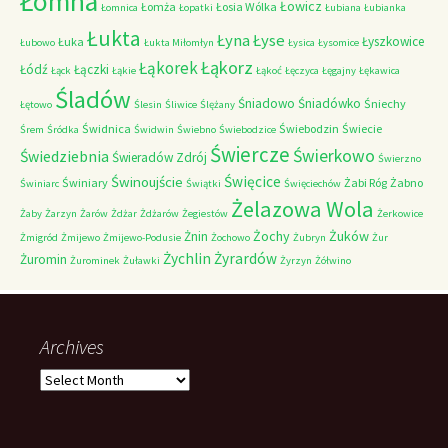
Łomna
Łowicz
Łomża
Łosia Wólka
Łomnica
Łopatki
Łubiana
Łubianka
Łukta
Łyna
Łyse
Łyszkowice
Łuka
Łubowo
Łukta Miłomłyn
Łysica
Łysomice
Łąkorz
Łąkorek
Łódź
Łączki
Łąck
Łąkie
Łąkoć
Łęczyca
Łęgajny
Łękawica
Śladów
Śniadowo
Śniadówko
Śniechy
Łętowo
Ślesin
Śliwice
Ślężany
Świdnica
Świebodzin
Świecie
Śrem
Śródka
Świdwin
Świebno
Świebodzice
Świercze
Świerkowo
Świedziebnia
Świeradów Zdrój
Świerzno
Świnoujście
Święcice
Świniary
Żabi Róg
Żabno
Świniarc
Świątki
Święciechów
Żelazowa Wola
Żaby
Żarzyn
Żarów
Żdżar
Żdżarów
Żegiestów
Żerkowice
Żochy
Żuków
Żnin
Żmigród
Żmijewo
Żmijewo-Podusie
Żochowo
Żubryn
Żur
Żychlin
Żyrardów
Żuromin
Żurominek
Żuławki
Żyrzyn
Żółwino
Archives
Archives