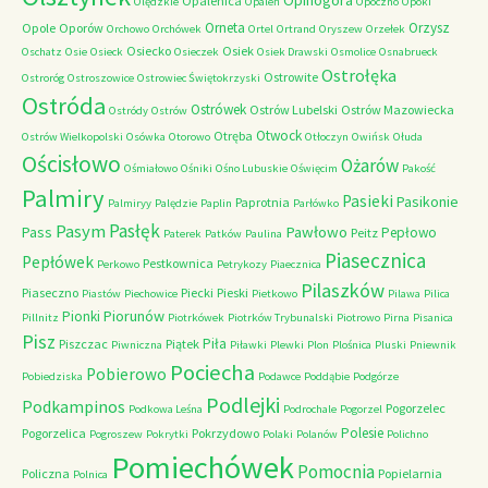
Opinogóra
Opalenica
Olędzkie
Opaleń
Opoczno
Opoki
Orneta
Orzysz
Opole
Oporów
Orchowo
Orchówek
Ortel
Ortrand
Oryszew
Orzełek
Osiecko
Osiek
Oschatz
Osie
Osieck
Osieczek
Osiek Drawski
Osmolice
Osnabrueck
Ostrołęka
Ostrowite
Ostroróg
Ostroszowice
Ostrowiec Świętokrzyski
Ostróda
Ostrówek
Ostrów Lubelski
Ostrów Mazowiecka
Ostródy
Ostrów
Otwock
Otręba
Ostrów Wielkopolski
Osówka
Otorowo
Otłoczyn
Owińsk
Ołuda
Ościsłowo
Ożarów
Ośmiałowo
Ośniki
Ośno Lubuskie
Oświęcim
Pakość
Palmiry
Pasieki
Pasikonie
Paprotnia
Palmiryy
Palędzie
Paplin
Parłówko
Pasłęk
Pasym
Pawłowo
Pass
Pepłowo
Peitz
Paterek
Patków
Paulina
Piasecznica
Pepłówek
Pestkownica
Perkowo
Petrykozy
Piaecznica
Pilaszków
Piaseczno
Piecki
Pieski
Piastów
Piechowice
Pietkowo
Pilawa
Pilica
Piorunów
Pionki
Pillnitz
Piotrkówek
Piotrków Trybunalski
Piotrowo
Pirna
Pisanica
Pisz
Piła
Piszczac
Piątek
Piwniczna
Piławki
Plewki
Plon
Plośnica
Pluski
Pniewnik
Pociecha
Pobierowo
Pobiedziska
Podawce
Poddąbie
Podgórze
Podlejki
Podkampinos
Pogorzelec
Podkowa Leśna
Podrochale
Pogorzel
Polesie
Pogorzelica
Pokrzydowo
Pogroszew
Pokrytki
Polaki
Polanów
Polichno
Pomiechówek
Pomocnia
Policzna
Popielarnia
Polnica