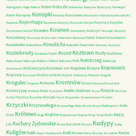
Kolno
Koluszki
Koenigstein
Koge
Kolesin
Komornica
Kompina
Konarzyny
Koniecpol
Konopki
Konin
Konojady
Konradowo
Konotop
Konstancin
Konstantynów Łódzki
Kopenhaga
Korytnica
Korytów
Kopalino
Koronowo
Koryciny
Koryciska
Koryta
Kosewo
Kosewko
Kostrzyn
Korzeniewo
Korzeń
Kostomłoty
Koszajec
Koszalin
Koszelewy
Kotuń
Kowal
Kowalewice
Koszwały
Kosów Lacki
Kotermań
Kotowice
Kowalicha
Kowalewko
Kowalewo
Kowalik
Kownatki
Kownaty
Koziczyn
Kozłowo
Koziebrody
Kozioł
Kozły
Kozin
Kozłówka
Kozienice
Kołobrzeg
Koło
Kołaczkowo
Kołaczyce
Kołbacz
Kołbiel
Kołczewo
Kołodziąż
Krasnosielc
Kościerzyna
Krasne
Koźniewo
Kraplewo
Końskowola
KPN
Kraszew
Kraśnicza Wola
Kraszewo
Kraśnik
Kretowiny
Kroeslin
Krogule
Kromnów
Krogulec
Krokowa
Krosno
Krojanty
Krosno Odrzańskie
Krusze
Krotoszyny
Kruklin
Krukowo
Kruki
Krośnice
Kruklanki
Krusa
Kruszyn
Krynica
Krysiaki
Krutyń
Krynickie
Krysk
Kryspinów
Krzemieniewo
Krzycko
Krzyczki
Krzynowłoga
Króle
Krzynowłoga Mała
Krzyże
Krzyż Wielkopolski
Królewo
Krąków
Księży
Duże
Krągi
Krąpiewnice
Krępice
Książ
Książ Wielki
Kudypy
Kuchary Żydowskie
Las
Kuczbork
Kucice
Kuczyn
Kuligi
Kuligów
Kulik
Kurki
Kurów
Kurowo
Kupin
Kurdwanów
Kury
Kurznia
Kurzętnik