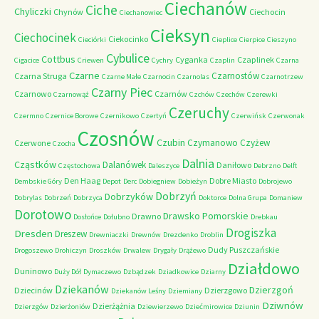
Ciechanów
Ciche
Chyliczki
Chynów
Ciechocin
Ciechanowiec
Cieksyn
Ciechocinek
Ciekocinko
Cieciórki
Cieplice
Cierpice
Cieszyno
Cybulice
Cottbus
Cyganka
Czaplinek
Cigacice
Criewen
Cychry
Czaplin
Czarna
Czarne
Czarnostów
Czarna Struga
Czarne Małe
Czarnocin
Czarnolas
Czarnotrzew
Czarny Piec
Czarnowo
Czarnów
Czarnowąż
Czchów
Czechów
Czerewki
Czeruchy
Czermno
Czernice Borowe
Czernikowo
Czertyń
Czerwińsk
Czerwonak
Czosnów
Czubin
Czymanowo
Czyżew
Czerwone
Czocha
Dalnia
Cząstków
Dalanówek
Daniłowo
Częstochowa
Daleszyce
Debrzno
Delft
Den Haag
Dobre Miasto
Dembskie Góry
Depot
Derc
Dobiegniew
Dobieżyn
Dobrojewo
Dobrzyń
Dobrzyków
Dobrylas
Dobrzeń
Dobrzyca
Doktorce
Dolna Grupa
Domaniew
Dorotowo
Drawsko Pomorskie
Drawno
Dosłońce
Dołubno
Drebkau
Drogiszka
Dresden
Dreszew
Drewniaczki
Drewnów
Drezdenko
Droblin
Dudy Puszczańskie
Drogoszewo
Drohiczyn
Droszków
Drwalew
Drygały
Drążewo
Działdowo
Duninowo
Duży Dół
Dymaczewo
Dzbądzek
Dziadkowice
Dziarny
Dziekanów
Dzierzgoń
Dziecinów
Dzierzgowo
Dziekanów Leśny
Dziemiany
Dziwnów
Dzierżążnia
Dzierzgów
Dzierżoniów
Dziewierzewo
Dziećmirowice
Dziunin