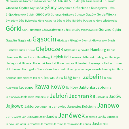
Grudusk
Mazowieckie
Gromadno
Großenhain
Grudziądz
Gruenewald
Grunwald
Gryźliny
Gruszka
Gryfice
Grzybowo
Gródek nad Dunajcem
Gryfino
Gródki
Gudowo
Guzów
Gwda Wielka
Grójec
Grębków
Gubin
Guronys
Gutkowo
Gutowo
Gwizdały
Góra Dylewska
Góra Kalwaria
Górale
Góraliki
Góra Puławska
Góra Włodowska
Górki
Górzno
Gąbin
Górki Noteckie
Górowo Iławskie
Górskie
Góry Miechowskie
Gąsocin
Gągolin
Gągławki
Głogów
Gładczyn
Głomsk
Głowaczów
Głuch
Głęboczek
Hamburg
Głuchów
Głusk
Głusko
Głębokie
Hajnówka
Hanna
Hejdyk
Hel
Hannover
Harlev
Harsz
Havelberg
Helenka
Hellebaek
Helsignor
Herfolge
Heringsdorf
Hillerod
Hohenreichendorf
Hohensaaten
Hohnstein
Hojerup
Holte
Holthusen
Holzhausen
Horingsdorf
Hormówek
Hornbaek
Horodyszcze
Hoyerswerda
Humięcino
Huta
Izabelin
Isąg
Inowrocław
Iwno
Szklana
Ibramowice
Idzbark
Izbica
Iława
Iłowo
Iłów
Jabłonka
Izdebno
Jabłonna
Iły
Kujawska
Jabłoń
Jachranka
Jadów
Jabłonowo
Jabłonowo Pomorskie
Jadwisin
Janowo
Jajkowo
Jaktorów
Janowiec
Janowiec Kościelny
Jamniki
Janówek
Janów
Januszew
Januszewice
Jany
Janówko
Janów Lubelski
Jastarnia
Janów Podlaski
Jarmatów
Jarnatów
Jarnice
Jarosławiec
Jasionna