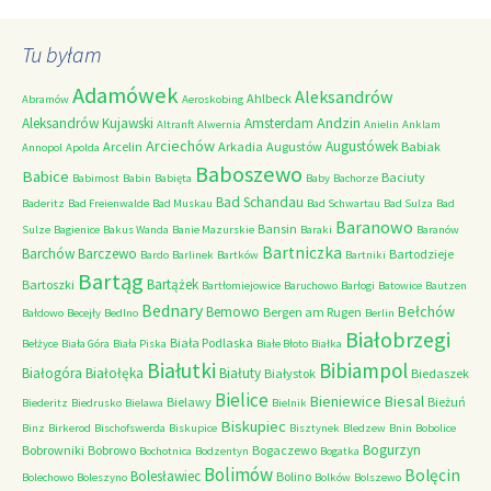
Tu byłam
Adamówek
Aleksandrów
Ahlbeck
Abramów
Aeroskobing
Andzin
Aleksandrów Kujawski
Amsterdam
Altranft
Alwernia
Anielin
Anklam
Arciechów
Augustówek
Arcelin
Arkadia
Augustów
Babiak
Annopol
Apolda
Baboszewo
Babice
Baciuty
Babimost
Babin
Babięta
Baby
Bachorze
Bad Schandau
Baderitz
Bad Freienwalde
Bad Muskau
Bad Schwartau
Bad Sulza
Bad
Baranowo
Bansin
Sulze
Bagienice
Bakus Wanda
Banie Mazurskie
Baraki
Baranów
Bartniczka
Barchów
Barczewo
Bartodzieje
Bardo
Barlinek
Bartków
Bartniki
Bartąg
Bartążek
Bartoszki
Bartłomiejowice
Baruchowo
Barłogi
Batowice
Bautzen
Bednary
Bełchów
Bemowo
Bergen am Rugen
Bałdowo
Becejły
Bedlno
Berlin
Białobrzegi
Biała Podlaska
Bełżyce
Biała Góra
Biała Piska
Białe Błoto
Białka
Białutki
Bibiampol
Białogóra
Białołęka
Białuty
Białystok
Biedaszek
Bielice
Bieniewice
Biesal
Bielawy
Bieżuń
Biederitz
Biedrusko
Bielawa
Bielnik
Biskupiec
Binz
Birkerod
Bischofswerda
Biskupice
Bisztynek
Bledzew
Bnin
Bobolice
Bogurzyn
Bobrowniki
Bobrowo
Bogaczewo
Bochotnica
Bodzentyn
Bogatka
Bolimów
Bolęcin
Bolesławiec
Bolino
Bolechowo
Boleszyno
Bolków
Bolszewo