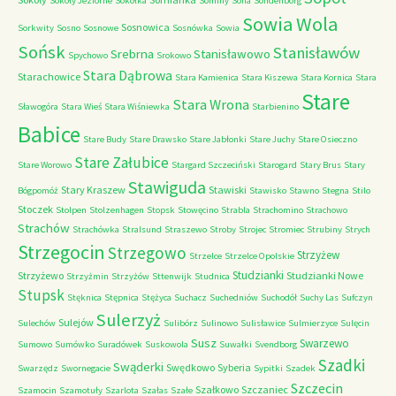
Sokoły Jeziorne
Sokółka
Sominy
Sona
Sondenborg
Sowia Wola
Sosnowica
Sorkwity
Sosno
Sosnowe
Sosnówka
Sowia
Sońsk
Stanisławów
Srebrna
Stanisławowo
Spychowo
Srokowo
Stara Dąbrowa
Starachowice
Stara Kamienica
Stara Kiszewa
Stara Kornica
Stara
Stare
Stara Wrona
Sławogóra
Stara Wieś
Stara Wiśniewka
Starbienino
Babice
Stare Budy
Stare Drawsko
Stare Jabłonki
Stare Juchy
Stare Osieczno
Stare Załubice
Stare Worowo
Stargard Szczeciński
Starogard
Stary Brus
Stary
Stawiguda
Stary Kraszew
Stawiski
Bógpomóż
Stawisko
Stawno
Stegna
Stilo
Stoczek
Stolpen
Stolzenhagen
Stopsk
Stowęcino
Strabla
Strachomino
Strachowo
Strachów
Strachówka
Stralsund
Straszewo
Stroby
Strojec
Stromiec
Strubiny
Strych
Strzegocin
Strzegowo
Strzyżew
Strzelce
Strzelce Opolskie
Studzianki
Strzyżewo
Studzianki Nowe
Strzyżmin
Strzyżów
Sttenwijk
Studnica
Stupsk
Stęknica
Stępnica
Stężyca
Suchacz
Suchedniów
Suchodół
Suchy Las
Sufczyn
Sulerzyż
Sulejów
Sulechów
Sulibórz
Sulinowo
Sulisławice
Sulmierzyce
Sulęcin
Susz
Swarzewo
Sumowo
Sumówko
Suradówek
Suskowola
Suwałki
Svendborg
Szadki
Swąderki
Swędkowo
Syberia
Swarzędz
Swornegacie
Sypitki
Szadek
Szczecin
Szałkowo
Szczaniec
Szamocin
Szamotuły
Szarlota
Szałas
Szałe