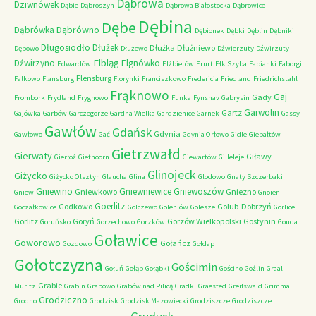
Dąbrowa
Dziwnówek
Dąbie
Dąbroszyn
Dąbrowa Białostocka
Dąbrowice
Dębina
Dębe
Dąbrówno
Dąbrówka
Dębionek
Dębki
Dęblin
Dębniki
Długosiodło
Dłużek
Dłużka
Dłużniewo
Dębowo
Dłużewo
Dźwierzuty
Dźwirzuty
Elbląg
Dźwirzyno
Elgnówko
Edwardów
Elżbietów
Erurt
Ełk Szyba
Fabianki
Faborgi
Flensburg
Falkowo
Flansburg
Florynki
Franciszkowo
Fredericia
Friedland
Friedrichstahl
Frąknowo
Gaj
Gady
Frombork
Frydland
Frygnowo
Funka
Fynshav
Gabrysin
Garwolin
Gartz
Gajówka
Garbów
Garczegorze
Gardna Wielka
Gardzienice
Garnek
Gassy
Gawłów
Gdańsk
Gdynia
Gawłowo
Gać
Gdynia Orłowo
Gidle
Giebałtów
Gietrzwałd
Gierwaty
Giławy
Gierłoż
Giethoorn
Giewartów
Gilleleje
Glinojeck
Giżycko
Giżycko Olsztyn
Glaucha
Glina
Glodowo
Gnaty Szczerbaki
Gniewino
Gniewniewice
Gniewoszów
Gniewkowo
Gniezno
Gniew
Gnoien
Goerlitz
Godkowo
Golub-Dobrzyń
Goczałkowice
Golczewo
Goleniów
Golesze
Gorlice
Gorlitz
Goryń
Gorzów Wielkopolski
Gostynin
Goruńsko
Gorzechowo
Gorzków
Gouda
Goławice
Goworowo
Gołańcz
Gozdowo
Gołdap
Gołotczyzna
Gościmin
Gołuń
Gołąb
Gołąbki
Gościno
Goźlin
Graal
Grabie
Muritz
Grabin
Grabowo
Grabów nad Pilicą
Gradki
Graested
Greifswald
Grimma
Grodziczno
Grodno
Grodzisk
Grodzisk Mazowiecki
Grodziszcze
Grodziszcze