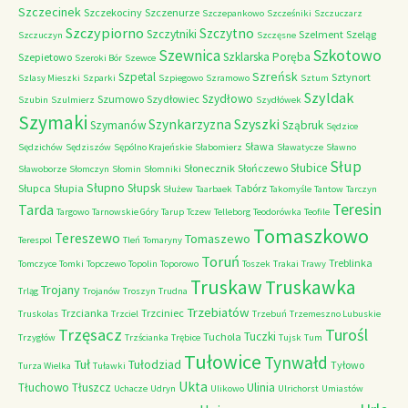
Szczecinek
Szczekociny
Szczenurze
Szczepankowo
Szcześniki
Szczuczarz
Szczypiorno
Szczytno
Szczytniki
Szelment
Szeląg
Szczuczyn
Szczęsne
Szkotowo
Szewnica
Szklarska Poręba
Szepietowo
Szeroki Bór
Szewce
Szreńsk
Szpetal
Sztynort
Szlasy Mieszki
Szparki
Szpiegowo
Szramowo
Sztum
Szyldak
Szydłowo
Szumowo
Szydłowiec
Szubin
Szulmierz
Szydłówek
Szymaki
Szyszki
Szynkarzyzna
Szymanów
Sząbruk
Sędzice
Sława
Sędzichów
Sędziszów
Sępólno Krajeńskie
Słabomierz
Sławatycze
Sławno
Słup
Słubice
Słonecznik
Słończewo
Sławoborze
Słomczyn
Słomin
Słomniki
Słupno
Słupsk
Słupca
Słupia
Tabórz
Służew
Taarbaek
Takomyśle
Tantow
Tarczyn
Teresin
Tarda
Targowo
Tarnowskie Góry
Tarup
Tczew
Telleborg
Teodorówka
Teofile
Tomaszkowo
Tereszewo
Tomaszewo
Terespol
Tleń
Tomaryny
Toruń
Treblinka
Tomczyce
Tomki
Topczewo
Topolin
Toporowo
Toszek
Trakai
Trawy
Truskaw
Truskawka
Trojany
Trląg
Trojanów
Troszyn
Trudna
Trzebiatów
Trzcianka
Trzciniec
Truskolas
Trzciel
Trzebuń
Trzemeszno Lubuskie
Trzęsacz
Turośl
Tuczki
Tuchola
Trzygłów
Trzścianka
Trębice
Tujsk
Tum
Tułowice
Tynwałd
Tuł
Tułodziad
Tyłowo
Turza Wielka
Tuławki
Ukta
Tłuchowo
Tłuszcz
Ulinia
Uchacze
Udryn
Ulikowo
Ulrichorst
Umiastów