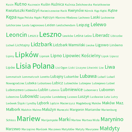
Kutno
Kuźnica
Kuślin
Kusin
Kuznocin
Kuźnica Żelichowska
Kwiatkowice
Kwiatuszki
Kwidzyń
Kwirynów
Kątne
Kwieciszowice
Kwik
Kórnik
Kąp
Kątki
Kępa
Laski
Kętrzyn
Kępa Polska
Kępki
Kłanino
Kłodawa
Lachowo
Laskowice
Lelewo
Leipzig
Leiden
Latchorzew
Lauta
Legionowo
Leidschendam
Leszno
Leoncin
Liberadz
Leszcz
Leśna
Lewków
Leśno
Libiszów
Lidzbark
Ligowo
Lidzbark Warmiński
Lichtajny
Linówno
Licheń
Lieske
Lipków
Lipno
Lipowiec Kościelny
Lipiny
Lipniak
Lipsk
Lipusz
Lisia Polana
Liwa
Lipów
Lisi Ogon
Liski
Liszyno
Litwinki
Liw
Lubawa
Lubajny
Lubartów
Lommatsch
Lommatzsch
Loretto
Lubań
Lubań
Lubicz
Lubeka
Nowogrodziec
Lubiatowo
Lubiechów
Lubiejew
Lubiejewo
Lubiel
Lubniewice
Lubomin
Lublin
Lubieszewo
Lublewko
Lubmin
Lubomierz
Lubowidz
Luszyn
Lubomino
Lucynów
Lundeborg
Lusowo
Lusławice
Luta
Lutry
Maków Maz.
Lębork
Lwówek Śląski
Lyndby
Lędzin
Macierzysz
Magdeburg
Maków
Malbork
Malużyn
Margonin
Marianów
Malchin
Malmo
Mareczki
Marienburg
Mariew
Marynino
Marki
Schloss
Marijampole
Marlow
Martwa Wisła
Małdyty
Marzewo
Marzęcino
Marózek
Maszewo
Matyldów
Matyty
Maurycew