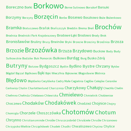
Borkowo
Boreczno
Borki
Borsuki
Borne Sulinowo
Borsdorf
Borzęcin
Borzymy
Bosewo
Boszkowo
Borzyny
Borów
Boże
Bożenkowo
Brochów
Bramka
Brańsk
Bratuszewo
Brańszczyk
Breddin
Brema
Breń
Brodowe Łąki
Brodowo
Brodnica
Brodnicki Park Krajobrazowy
Brody
Brok
Bronisławów
Brzoza
Bruliny
Brwinów
Brusy
Bryki
Brzezie
Brzeziny
Brzeźnica
Brzozówka
Brzozie
Brzydowo
Brzuza
Buckow
Budy
Budy
Burdąg
Bulkowo
Busko Zdrój
Sulkowskie
Budzów
Buk Pomorski
Burg
Butryny
Bystre Chrzany
Bydgoszcz
Bydlino
Butzow
Bydlin
Bytów
Bąki
Bógdał
Bączal
Bądkowo
Bąki Wieczfnia
Bąkowiec
Błogosławie
Błotnica
Błędowo
Błędówko
Cecylówka
Cedry Małe
Cegielnia
Cegłów
Celejów
Ceranów
Chałupy
Charzykowy
Cerkwica
Chalin
Charlottenlund
Charsznica
Chechło
Chełm
Chmielewo
Chełmno
Chełmża
Chlebowo
Chlewiska
Chmielnik
Chobienice
Chodakówek
Chodaków
Chojnice
Choczewo
Chodzież
Chojny
Chotomów
Chotum
Chorzele
Choszczówka
Chomiąża
Chrcynno
Christiansminde
Chrośle
Chruszczobród
Chruściele
Chruśle
Chrzanowo
Chwaliszewo
Chylice
Chrzypsko Wielkie
Chrząchówek
Chudek
Chudki
Chycina