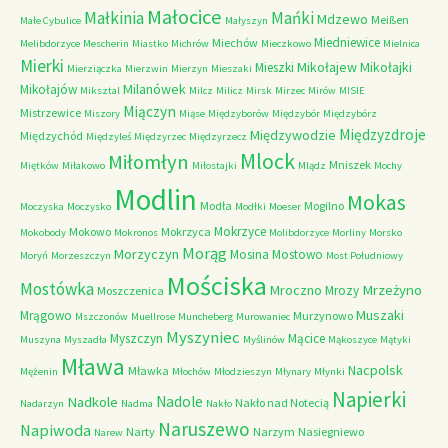
Małocice
Małkinia
Mańki
Mdzewo
Meißen
Małe Cybulice
Małyszyn
Miedniewice
Miechów
Melibdorzyce
Mescherin
Miastko
Michrów
Mieczkowo
Mielnica
Mierki
Mikołajew
Mikołajki
Mieszki
Mierziączka
Mierzwin
Mierzyn
Mieszaki
Milanówek
Mikołajów
Miksztal
Milcz
Milicz
Mirsk
Mirzec
Mirów
MISIE
Miączyn
Mistrzewice
Miszory
Miąse
Międzyborów
Międzybór
Międzybórz
Międzyzdroje
Międzywodzie
Międzychód
Międzyleś
Międzyrzec
Międzyrzecz
Mlock
Miłomłyn
Mniszek
Miętków
Miłakowo
Miłostajki
Mlądz
Mochy
Modlin
Mokas
Modła
Mogilno
Moczyska
Moczysko
Modłki
Moeser
Mokrzyce
Mokowo
Mokrzyca
Mokobody
Mokronos
Molibdorzyce
Morliny
Morsko
Morąg
Morzyczyn
Mosina
Mostowo
Moryń
Morzeszczyn
Most Południowy
Mościska
Mostówka
Mrzeżyno
Mroczno
Mrozy
Moszczenica
Muszaki
Mrągowo
Murzynowo
Mszczonów
Muellrose
Muncheberg
Murowaniec
Myszyniec
Myszczyn
Mącice
Muszyna
Myszadła
Myślinów
Mąkoszyce
Mątyki
Mława
Nacpolsk
Mławka
Mężenin
Młochów
Młodzieszyn
Młynary
Młynki
Napierki
Nadkole
Nadole
Nakło nad Notecią
Nadarzyn
Nadma
Nakło
Naruszewo
Napiwoda
Narty
Narzym
Nasiegniewo
Narew