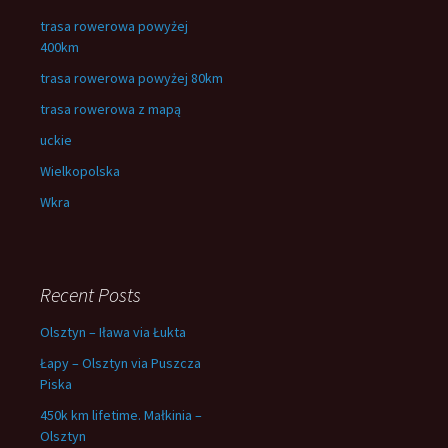
trasa rowerowa powyżej
400km
trasa rowerowa powyżej 80km
trasa rowerowa z mapą
uckie
Wielkopolska
Wkra
Recent Posts
Olsztyn – Iława via Łukta
Łapy – Olsztyn via Puszcza
Piska
450k km lifetime. Małkinia –
Olsztyn