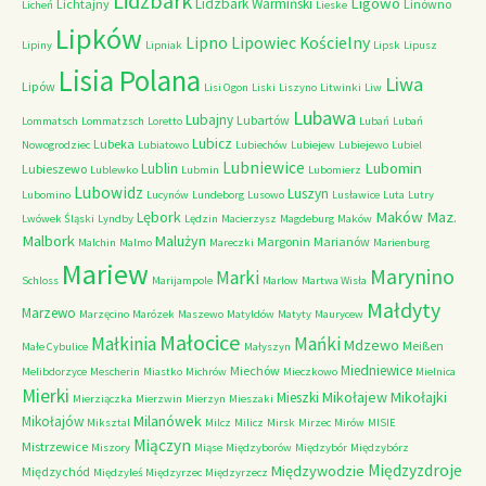
Lidzbark
Ligowo
Lidzbark Warmiński
Lichtajny
Linówno
Licheń
Lieske
Lipków
Lipno
Lipowiec Kościelny
Lipiny
Lipniak
Lipsk
Lipusz
Lisia Polana
Liwa
Lipów
Lisi Ogon
Liski
Liszyno
Litwinki
Liw
Lubawa
Lubajny
Lubartów
Lommatsch
Lommatzsch
Loretto
Lubań
Lubań
Lubicz
Lubeka
Nowogrodziec
Lubiatowo
Lubiechów
Lubiejew
Lubiejewo
Lubiel
Lubniewice
Lubomin
Lublin
Lubieszewo
Lublewko
Lubmin
Lubomierz
Lubowidz
Luszyn
Lubomino
Lucynów
Lundeborg
Lusowo
Lusławice
Luta
Lutry
Maków Maz.
Lębork
Lwówek Śląski
Lyndby
Lędzin
Macierzysz
Magdeburg
Maków
Malbork
Malużyn
Margonin
Marianów
Malchin
Malmo
Mareczki
Marienburg
Mariew
Marynino
Marki
Schloss
Marijampole
Marlow
Martwa Wisła
Małdyty
Marzewo
Marzęcino
Marózek
Maszewo
Matyldów
Matyty
Maurycew
Małocice
Małkinia
Mańki
Mdzewo
Meißen
Małe Cybulice
Małyszyn
Miedniewice
Miechów
Melibdorzyce
Mescherin
Miastko
Michrów
Mieczkowo
Mielnica
Mierki
Mikołajew
Mikołajki
Mieszki
Mierziączka
Mierzwin
Mierzyn
Mieszaki
Milanówek
Mikołajów
Miksztal
Milcz
Milicz
Mirsk
Mirzec
Mirów
MISIE
Miączyn
Mistrzewice
Miszory
Miąse
Międzyborów
Międzybór
Międzybórz
Międzyzdroje
Międzywodzie
Międzychód
Międzyleś
Międzyrzec
Międzyrzecz