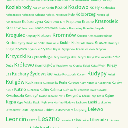
Kozłowo
Koziebrody
Kozioł
Kozły
Kozin
Kozłówka
Kozienice
Kołobrzeg
Koło
Kołaczkowo
Kołaczyce
Kołbacz
Kołbiel
Kołczewo
Kołodziąż
Krasnosielc
Kościerzyna
Krasne
Koźniewo
Kraplewo
Końskowola
KPN
Kraszew
Kraśnicza Wola
Kraszewo
Kraśnik
Kretowiny
Kroeslin
Krogule
Kromnów
Krogulec
Krokowa
Krosno
Krojanty
Krosno Odrzańskie
Krusze
Krotoszyny
Kruklin
Krukowo
Kruki
Krośnice
Kruklanki
Krusa
Kruszyn
Krynica
Krysiaki
Krutyń
Krynickie
Krysk
Kryspinów
Krzemieniewo
Krzycko
Krzyczki
Krzynowłoga
Króle
Krzynowłoga Mała
Krzyże
Krzyż Wielkopolski
Królewo
Krąków
Księży
Duże
Krągi
Krąpiewnice
Krępice
Książ
Książ Wielki
Kudypy
Kuchary Żydowskie
Las
Kuczbork
Kucice
Kuczyn
Kuligi
Kuligów
Kulik
Kurki
Kurów
Kurowo
Kupin
Kurdwanów
Kury
Kurznia
Kurzętnik
Kutno
Kuźnica
Kuślin
Kusin
Kuznocin
Kuźnica Żelichowska
Kwiatkowice
Kwiatuszki
Kwidzyń
Kwirynów
Kątne
Kwieciszowice
Kwik
Kórnik
Kąp
Kątki
Kępa
Laski
Kętrzyn
Kępa Polska
Kępki
Kłanino
Kłodawa
Lachowo
Laskowice
Lelewo
Leipzig
Leiden
Latchorzew
Lauta
Legionowo
Leidschendam
Leszno
Leoncin
Liberadz
Leszcz
Leśna
Lewków
Leśno
Libiszów