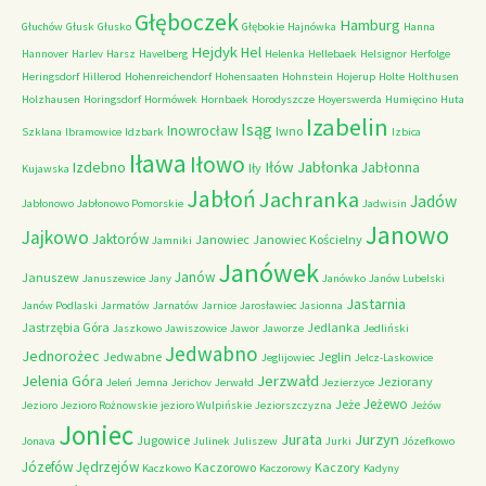
Głęboczek
Hamburg
Głuchów
Głusk
Głusko
Głębokie
Hajnówka
Hanna
Hejdyk
Hel
Hannover
Harlev
Harsz
Havelberg
Helenka
Hellebaek
Helsignor
Herfolge
Heringsdorf
Hillerod
Hohenreichendorf
Hohensaaten
Hohnstein
Hojerup
Holte
Holthusen
Holzhausen
Horingsdorf
Hormówek
Hornbaek
Horodyszcze
Hoyerswerda
Humięcino
Huta
Izabelin
Isąg
Inowrocław
Iwno
Szklana
Ibramowice
Idzbark
Izbica
Iława
Iłowo
Iłów
Jabłonka
Izdebno
Jabłonna
Iły
Kujawska
Jabłoń
Jachranka
Jadów
Jabłonowo
Jabłonowo Pomorskie
Jadwisin
Janowo
Jajkowo
Jaktorów
Janowiec
Janowiec Kościelny
Jamniki
Janówek
Janów
Januszew
Januszewice
Jany
Janówko
Janów Lubelski
Jastarnia
Janów Podlaski
Jarmatów
Jarnatów
Jarnice
Jarosławiec
Jasionna
Jastrzębia Góra
Jedlanka
Jaszkowo
Jawiszowice
Jawor
Jaworze
Jedliński
Jedwabno
Jednorożec
Jedwabne
Jeglin
Jeglijowiec
Jelcz-Laskowice
Jerzwałd
Jelenia Góra
Jeziorany
Jeleń
Jemna
Jerichov
Jerwałd
Jezierzyce
Jeżewo
Jeże
Jezioro
Jezioro Rożnowskie
jezioro Wulpińskie
Jeziorszczyzna
Jeżów
Joniec
Jurzyn
Jurata
Jugowice
Jonava
Julinek
Juliszew
Jurki
Józefkowo
Józefów
Jędrzejów
Kaczorowo
Kaczory
Kaczkowo
Kaczorowy
Kadyny