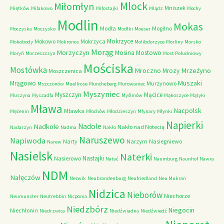
Mlock
Miłomłyn
Mniszek
Miętków
Miłakowo
Miłostajki
Mlądz
Mochy
Modlin
Mokas
Modła
Mogilno
Moczyska
Moczysko
Modłki
Moeser
Mokrzyce
Mokowo
Mokrzyca
Mokobody
Mokronos
Molibdorzyce
Morliny
Morsko
Morąg
Morzyczyn
Mosina
Mostowo
Moryń
Morzeszczyn
Most Południowy
Mościska
Mostówka
Mrzeżyno
Mroczno
Mrozy
Moszczenica
Muszaki
Mrągowo
Murzynowo
Mszczonów
Muellrose
Muncheberg
Murowaniec
Myszyniec
Myszczyn
Mącice
Muszyna
Myszadła
Myślinów
Mąkoszyce
Mątyki
Mława
Nacpolsk
Mławka
Mężenin
Młochów
Młodzieszyn
Młynary
Młynki
Napierki
Nadkole
Nadole
Nakło nad Notecią
Nadarzyn
Nadma
Nakło
Naruszewo
Napiwoda
Narty
Narzym
Nasiegniewo
Narew
Nasielsk
Naterki
Nastajki
Nasierowo
Natać
Naumburg
Naunhof
Nawra
NDM
Nałęczów
Nerwik
Neubrandenburg
Neufriedland
Neu Mukran
Nidzica
Nieborów
Niechorze
Neumunster
Neutrebbin
Nicponia
Niedzbórz
Niegocin
Niechłonin
Niedrzwica
Niedźwiadna
Niedźwiedź