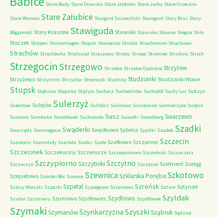
Babice
Stare Budy
Stare Drawsko
Stare Jabłonki
Stare Juchy
Stare Osieczno
Stare Załubice
Stare Worowo
Stargard Szczeciński
Starogard
Stary Brus
Stary
Stawiguda
Stary Kraszew
Stawiski
Bógpomóż
Stawisko
Stawno
Stegna
Stilo
Stoczek
Stolpen
Stolzenhagen
Stopsk
Stowęcino
Strabla
Strachomino
Strachowo
Strachów
Strachówka
Stralsund
Straszewo
Stroby
Strojec
Stromiec
Strubiny
Strych
Strzegocin
Strzegowo
Strzyżew
Strzelce
Strzelce Opolskie
Studzianki
Strzyżewo
Studzianki Nowe
Strzyżmin
Strzyżów
Sttenwijk
Studnica
Stupsk
Stęknica
Stępnica
Stężyca
Suchacz
Suchedniów
Suchodół
Suchy Las
Sufczyn
Sulerzyż
Sulejów
Sulechów
Sulibórz
Sulinowo
Sulisławice
Sulmierzyce
Sulęcin
Susz
Swarzewo
Sumowo
Sumówko
Suradówek
Suskowola
Suwałki
Svendborg
Szadki
Swąderki
Swędkowo
Syberia
Swarzędz
Swornegacie
Sypitki
Szadek
Szczecin
Szałkowo
Szczaniec
Szamocin
Szamotuły
Szarlota
Szałas
Szałe
Szczecinek
Szczekociny
Szczenurze
Szczepankowo
Szcześniki
Szczuczarz
Szczypiorno
Szczytno
Szczytniki
Szelment
Szeląg
Szczuczyn
Szczęsne
Szkotowo
Szewnica
Szklarska Poręba
Szepietowo
Szeroki Bór
Szewce
Szreńsk
Szpetal
Sztynort
Szlasy Mieszki
Szparki
Szpiegowo
Szramowo
Sztum
Szyldak
Szydłowo
Szumowo
Szydłowiec
Szubin
Szulmierz
Szydłówek
Szymaki
Szyszki
Szynkarzyzna
Szymanów
Sząbruk
Sędzice