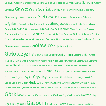
Garwolin
Gartz
Gajówka
Garbów
Garczegorze
Gardna Wielka
Gardzienice
Garnek
Gassy
Gawłów
Gdańsk
Gdynia
Gawłowo
Gać
Gdynia Orłowo
Gidle
Giebałtów
Gietrzwałd
Gierwaty
Giławy
Gierłoż
Giethoorn
Giewartów
Gilleleje
Glinojeck
Giżycko
Giżycko Olsztyn
Glaucha
Glina
Glodowo
Gnaty Szczerbaki
Gniewino
Gniewniewice
Gniewoszów
Gniewkowo
Gniezno
Gniew
Gnoien
Goerlitz
Godkowo
Golub-Dobrzyń
Goczałkowice
Golczewo
Goleniów
Golesze
Gorlice
Gorlitz
Goryń
Gorzów Wielkopolski
Gostynin
Goruńsko
Gorzechowo
Gorzków
Gouda
Goławice
Goworowo
Gołańcz
Gozdowo
Gołdap
Gołotczyzna
Gościmin
Gołuń
Gołąb
Gołąbki
Gościno
Goźlin
Graal
Grabie
Muritz
Grabin
Grabowo
Grabów nad Pilicą
Gradki
Graested
Greifswald
Grimma
Grodziczno
Grodno
Grodzisk
Grodzisk Mazowiecki
Grodziszcze
Grodziszcze
Grudusk
Mazowieckie
Gromadno
Großenhain
Grudziądz
Gruenewald
Grunwald
Gryźliny
Gruszka
Gryfice
Grzybowo
Gródek nad Dunajcem
Gryfino
Gródki
Gudowo
Guzów
Gwda Wielka
Grójec
Grębków
Gubin
Guronys
Gutkowo
Gutowo
Gwizdały
Góra Dylewska
Góra Kalwaria
Górale
Góraliki
Góra Puławska
Góra Włodowska
Górki
Górzno
Gąbin
Górki Noteckie
Górowo Iławskie
Górskie
Góry Miechowskie
Gąsocin
Gągolin
Gągławki
Głogów
Gładczyn
Głomsk
Głowaczów
Głuch