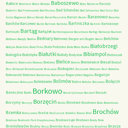
Baboszewo
Babice
Baciuty
Babimost
Babin
Babięta
Baby
Bachorze
Bad Schandau
Baderitz
Bad Freienwalde
Bad Muskau
Bad Schwartau
Bad Sulza
Bad
Baranowo
Bansin
Sulze
Bagienice
Bakus Wanda
Banie Mazurskie
Baraki
Baranów
Bartniczka
Barchów
Barczewo
Bartodzieje
Bardo
Barlinek
Bartków
Bartniki
Bartąg
Bartążek
Bartoszki
Bartłomiejowice
Baruchowo
Barłogi
Batowice
Bautzen
Bednary
Bełchów
Bemowo
Bergen am Rugen
Bałdowo
Becejły
Bedlno
Berlin
Białobrzegi
Biała Podlaska
Bełżyce
Biała Góra
Biała Piska
Białe Błoto
Białka
Białutki
Bibiampol
Białogóra
Białołęka
Białuty
Białystok
Biedaszek
Bielice
Bieniewice
Biesal
Bielawy
Bieżuń
Biederitz
Biedrusko
Bielawa
Bielnik
Biskupiec
Binz
Birkerod
Bischofswerda
Biskupice
Bisztynek
Bledzew
Bnin
Bobolice
Bogurzyn
Bobrowniki
Bobrowo
Bogaczewo
Bochotnica
Bodzentyn
Bogatka
Bolimów
Bolęcin
Bolesławiec
Bolino
Bolechowo
Boleszyno
Bolków
Bolszewo
Borkowo
Boreczno
Borki
Borsuki
Borne Sulinowo
Borsdorf
Borzęcin
Borzymy
Bosewo
Boszkowo
Borzyny
Borów
Boże
Bożenkowo
Brochów
Bramka
Brańsk
Bratuszewo
Brańszczyk
Breddin
Brema
Breń
Brodowe Łąki
Brodowo
Brodnica
Brodnicki Park Krajobrazowy
Brody
Brok
Bronisławów
Brzoza
Bruliny
Brwinów
Brusy
Bryki
Brzezie
Brzeziny
Brzeźnica