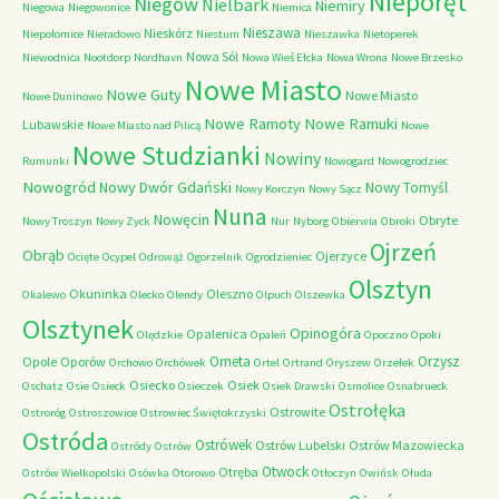
Nieporęt
Niegów
Nielbark
Niemiry
Niegowa
Niegowonice
Niemica
Nieszawa
Nieskórz
Niepołomice
Nieradowo
Niestum
Nieszawka
Nietoperek
Nowa Sól
Niewodnica
Nootdorp
Nordhavn
Nowa Wieś Ełcka
Nowa Wrona
Nowe Brzesko
Nowe Miasto
Nowe Guty
Nowe Miasto
Nowe Duninowo
Nowe Ramoty
Nowe Ramuki
Lubawskie
Nowe Miasto nad Pilicą
Nowe
Nowe Studzianki
Nowiny
Rumunki
Nowogard
Nowogrodziec
Nowogród
Nowy Dwór Gdański
Nowy Tomyśl
Nowy Korczyn
Nowy Sącz
Nuna
Nowęcin
Obryte
Nowy Troszyn
Nowy Zyck
Nur
Nyborg
Obierwia
Obroki
Ojrzeń
Obrąb
Ojerzyce
Ocięte
Ocypel
Odrowąż
Ogorzelnik
Ogrodzieniec
Olsztyn
Okuninka
Oleszno
Okalewo
Olecko
Olendy
Olpuch
Olszewka
Olsztynek
Opinogóra
Opalenica
Olędzkie
Opaleń
Opoczno
Opoki
Orneta
Orzysz
Opole
Oporów
Orchowo
Orchówek
Ortel
Ortrand
Oryszew
Orzełek
Osiecko
Osiek
Oschatz
Osie
Osieck
Osieczek
Osiek Drawski
Osmolice
Osnabrueck
Ostrołęka
Ostrowite
Ostroróg
Ostroszowice
Ostrowiec Świętokrzyski
Ostróda
Ostrówek
Ostrów Lubelski
Ostrów Mazowiecka
Ostródy
Ostrów
Otwock
Otręba
Ostrów Wielkopolski
Osówka
Otorowo
Otłoczyn
Owińsk
Ołuda