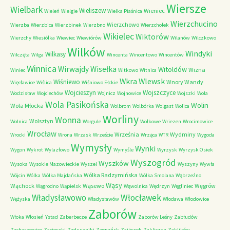
Wiersze
Wielbark
Wieliszew
Wieniec
Wieleń
Wielgie
Wielka Piaśnica
Wierzchucino
Wierzchowo
Wierzba
Wierzbica
Wierzbinek
Wierzbno
Wierzchołek
Wikielec
Wiktorów
Wierzchy
Wiesiółka
Wiewiec
Wiewiórów
Wilanów
Wilczkowo
Wilków
Windyki
Wilkasy
Wilczęta
Wilga
Wincenta
Wincentowo
Wincentów
Winnica
Wirwajdy
Wisełka
Witoldów
Wizna
Winiec
Witkowo
Witnica
Wkra
Wlewsk
Wiśniewo
Wnory Wandy
Więcławice
Wiślica
Wiśniowo Ełckie
Wojcieszyn
Wojszczyce
Wodzisław
Wojciechów
Wojnicz
Wojnowice
Wojszki
Wola
Wola Pasikońska
Wolin
Wola Młocka
Wolbrom
Wolbórka
Wolgast
Wolica
Worliny
Wonna
Wolsztyn
Wolnica
Worgule
Wołkowe
Wriezen
Wrocimowice
Wrocław
Września
Wydminy
Wrocki
Wrona
Wrzask
Wrzeście
Wrząca
WTR
Wygoda
Wymysły
Wynki
Wygon
Wykrot
Wylazłowo
Wymyśle
Wyrzysk
Wyrzysk Osiek
Wyszogród
Wyszków
Wysoka
Wysokie Mazowieckie
Wyszel
Wyszyny
Wywła
Wólka Radzymińska
Wójcin
Wólka
Wólka Majdańska
Wólka Smolana
Wąbrzeźno
Wąsy
Wąchock
Wąsewo
Węgrów
Wągrodno
Wąpielsk
Wąwolnica
Wędrzyn
Węgliniec
Władysławowo
Włocławek
Wężyska
Władysławów
Włodawa
Włodowice
Zaborów
Włoka
Włosień
Ystad
Zaberbecze
Zaborów Leśny
Zabłudów
Zacharzowice
Zacieczki
Zaduszniki
Zagnańsk
Zajączek
Zakliczyn
Zaklików