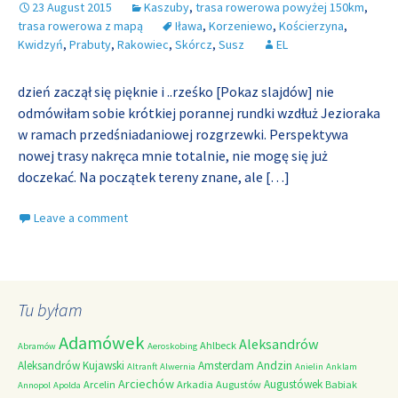
23 August 2015
Kaszuby
,
trasa rowerowa powyżej 150km
,
trasa rowerowa z mapą
Iława
,
Korzeniewo
,
Kościerzyna
,
Kwidzyń
,
Prabuty
,
Rakowiec
,
Skórcz
,
Susz
EL
dzień zaczął się pięknie i ..rześko [Pokaz slajdów] nie
odmówiłam sobie krótkiej porannej rundki wzdłuż Jezioraka
w ramach przedśniadaniowej rozgrzewki. Perspektywa
nowej trasy nakręca mnie totalnie, nie mogę się już
doczekać. Na początek tereny znane, ale
[…]
Leave a comment
Tu byłam
Adamówek
Aleksandrów
Ahlbeck
Abramów
Aeroskobing
Andzin
Aleksandrów Kujawski
Amsterdam
Altranft
Alwernia
Anielin
Anklam
Arciechów
Augustówek
Arcelin
Arkadia
Augustów
Babiak
Annopol
Apolda