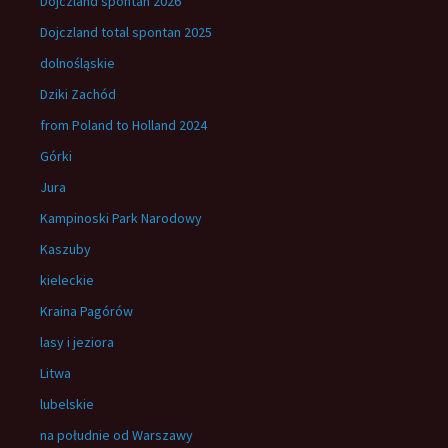
Dojczland spontan 2026
Dojczland total spontan 2025
dolnośląskie
Dziki Zachód
from Poland to Holland 2024
Górki
Jura
Kampinoski Park Narodowy
Kaszuby
kieleckie
Kraina Pagórów
lasy i jeziora
Litwa
lubelskie
na południe od Warszawy