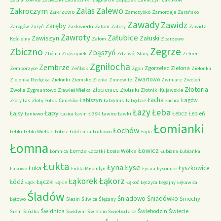
Zalas
Zalewo
Zakroczym
Zakrzewo
Zamczysko
Zamordeje
Zarańsko
Zawady
Zawidz
Zaręby
Zarogów
Zaryń
Zaskwierki
Zatom
Zatory
Zawidz
Zawroty
Załubice
Zawiszyn
Załuski
Kościelny
Załom
Zbarzewo
Zegrze
Zbiczno
Zbąszyń
Zbójna
Zbąszynek
Zdziwój Stary
Zehren
Zgniłocha
Zembrze
Zgorzelec
Zielona
Zemborzyce
Zeńbok
Zgon
Zielonka
Zwartowo
Zielonka Pasłęcka
Zielonki
Ziemsko
Zienki
Zinnowitz
Zwiniarz
Zwoleń
Złotoria
Złocieniec
Złotniki
Zwolle
Zygmuntowo
Zławieś Wielka
Złotniki Kujawskie
Łacha
Łabiszyn
Łagów
Złoty Las
Złoty Potok
Ćmielów
Łabędnik
Łabędzie
Łachca
Łazy
Łeba
Łapy
Łajsy
Łask
Łebcz
Łebień
Łaniewo
Łasica
Łasin
Ławice
Ławki
Łomianki
Łochów
Łebki
Łebki Wielkie
Łobez
Łobżenica
Łochowo
Łojki
Łomna
Łowicz
Łomża
Łosia Wólka
Łomnica
Łopatki
Łubiana
Łubianka
Łukta
Łyna
Łyse
Łyszkowice
Łuka
Łubowo
Łukta Miłomłyn
Łysica
Łysomice
Łąkorz
Łąkorek
Łódź
Łączki
Łąck
Łąkie
Łąkoć
Łęczyca
Łęgajny
Łękawica
Śladów
Śniadowo
Śniadówko
Śniechy
Łętowo
Ślesin
Śliwice
Ślężany
Świdnica
Świebodzin
Świecie
Śrem
Śródka
Świdwin
Świebno
Świebodzice