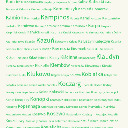
Kadzidło
Kaliszki
Kalisz
Kadłubówka
Kajetany
Kajkowo
Kalisko
Kalisz
Kamieńczyk
Kamień Pomorski
Pomorski
Kalvarija
Kamienna Knieja
Kampinos
Kamion
Karaś
Kamionka
Karczmisko
Kaputy
Karczew
Karpa
Karniewo
Karolew
Karolino
Karolinowo
Karlsdorf
Karnin
Karpacz
Karwica
Kaunas
Karpniki
Karwia
Karwik
Kawki
Kawęczyn
Kazimierz
Kazimierz Dolny
Kazuń
Kałuszyn
Kałęczyn
Kcynia
Kazimierzowo
Kaznów
Kałeczyny
Kaługa
Kiernozia
Kiezmark
Kielce
Kerszek
Kicin
Kiciny
Kiekrz
Kiełbaski
Kiełkowice
Klaudyn
Kiścinne
Kikół
Kisiny
Kiełpin
Kilonia
Kiełpino
Klampenborg
Klembów
Klekotki
Klewinowo
Klewki
Kleczew
Kleinkoschen
Kleszczów
Klukowo
Kobiałka
Kniewo
Kluczewo
Kluki
Klępsk
Knieja
Kobylanka
Koczargi
Kobyłka
Kociesze
Kocień Wielki
Kociołek
Koczała
Kodeń
Kodrąb
Kolno
Koluszki
Koenigstein
Koge
Kolesin
Komornica
Kompina
Konarzyny
Koniecpol
Konopki
Konin
Konojady
Konradowo
Konotop
Konstancin
Konstantynów Łódzki
Kopenhaga
Korytnica
Korytów
Kopalino
Koronowo
Koryciny
Koryciska
Koryta
Kosewo
Kosewko
Kostrzyn
Korzeniewo
Korzeń
Kostomłoty
Koszajec
Koszalin
Koszelewy
Kotuń
Kowal
Kowalewice
Koszwały
Kosów Lacki
Kotermań
Kotowice
Kowalicha
Kowalewko
Kowalewo
Kowalik
Kownatki
Kownaty
Koziczyn