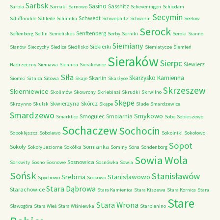
Sarbsk
Sasino
Sassnitz
Sarbia
Sarnaki
Sarnowo
Scheveningen
Schiedam
Secymin
Schwedt
Schiffmuhle
Schleife
Schmilka
Schwepnitz
Schwerin
Seelow
Serock
Senftenberg
Seftenberg
Sellin
Semeliskes
Serby
Serniki
Seroki
Sianno
Siemiany
Siekierki
Sianów
Sieczychy
Siedlce
Siedlisko
Siemiatycze
Siemień
Sieraków
Sierpc
Siewierz
Nadrzeczny
Sieniawa
Siennica
Sierakowice
Siła
Skarżysko Kamienna
Skarlin
Siomki
Sitnica
Sitowa
Skaje
Skarżyce
Skrzeszew
Skierniewice
Skolimów
Skowrony
Skriebinai
Skrudki
Skrwilno
Skępe
Skwierzyna
Skórcz
Skrzynno
Skulsk
Skąpe
Slude
Smardzewice
Smardzewo
Smykowo
Smogulec
Smolarnia
Smarklice
Sobe
Sobieszewo
Sochaczew
Sochocin
Soboklęszcz
Sobolewo
Sokolniki
Sokołowo
Sopot
Sokoły
Somianka
Sokoły Jeziorne
Sokółka
Sominy
Sona
Sondenborg
Sowia Wola
Sosnowica
Sorkwity
Sosno
Sosnowe
Sosnówka
Sowia
Sońsk
Stanisławów
Srebrna
Stanisławowo
Spychowo
Srokowo
Stara Dąbrowa
Starachowice
Stara Kamienica
Stara Kiszewa
Stara Kornica
Stara
Stare
Stara Wrona
Sławogóra
Stara Wieś
Stara Wiśniewka
Starbienino