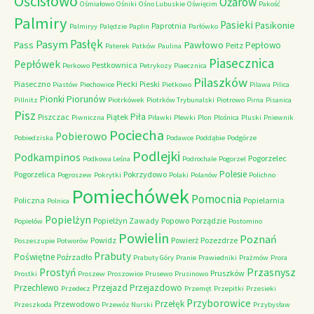
Ościsłowo
Ożarów
Ośmiałowo
Ośniki
Ośno Lubuskie
Oświęcim
Pakość
Palmiry
Pasieki
Pasikonie
Paprotnia
Palmiryy
Palędzie
Paplin
Parłówko
Pasłęk
Pasym
Pawłowo
Pass
Pepłowo
Peitz
Paterek
Patków
Paulina
Piasecznica
Pepłówek
Pestkownica
Perkowo
Petrykozy
Piaecznica
Pilaszków
Piaseczno
Piecki
Pieski
Piastów
Piechowice
Pietkowo
Pilawa
Pilica
Piorunów
Pionki
Pillnitz
Piotrkówek
Piotrków Trybunalski
Piotrowo
Pirna
Pisanica
Pisz
Piła
Piszczac
Piątek
Piwniczna
Piławki
Plewki
Plon
Plośnica
Pluski
Pniewnik
Pociecha
Pobierowo
Pobiedziska
Podawce
Poddąbie
Podgórze
Podlejki
Podkampinos
Pogorzelec
Podkowa Leśna
Podrochale
Pogorzel
Polesie
Pogorzelica
Pokrzydowo
Pogroszew
Pokrytki
Polaki
Polanów
Polichno
Pomiechówek
Pomocnia
Policzna
Popielarnia
Polnica
Popielżyn
Popielżyn Zawady
Popowo
Porządzie
Popielów
Postomino
Powielin
Poznań
Powidz
Powierż
Pozezdrze
Poszeszupie
Potworów
Prabuty
Poświętne
Poźrzadło
Prabuty Góry
Pranie
Prawiedniki
Prażmów
Prora
Przasnysz
Prostyń
Pruszków
Prostki
Proszew
Proszowice
Prusewo
Prusinowo
Przechlewo
Przejazd
Przejazdowo
Przedecz
Przemęt
Przepitki
Przesieki
Przyborowice
Przełęk
Przewodowo
Przeszkoda
Przewóz Nurski
Przybysław