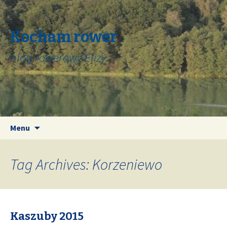
Kocham rower
blog rowerowy Elizy
Skip
Search
Menu
to
for:
content
Tag Archives: Korzeniewo
Kaszuby 2015