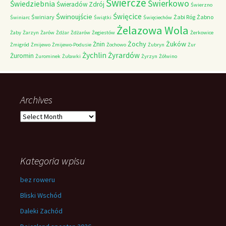
Świercze
Świerkowo
Świedziebnia
Świeradów Zdrój
Świerzno
Świnoujście
Święcice
Świniary
Żabi Róg
Żabno
Świniarc
Świątki
Święciechów
Żelazowa Wola
Żaby
Żarzyn
Żarów
Żdżar
Żdżarów
Żegiestów
Żerkowice
Żochy
Żuków
Żnin
Żmigród
Żmijewo
Żmijewo-Podusie
Żochowo
Żubryn
Żur
Żychlin
Żyrardów
Żuromin
Żurominek
Żuławki
Żyrzyn
Żółwino
Archives
Archives
Kategoria wpisu
bez roweru
Bliski Wschód
Daleki Zachód