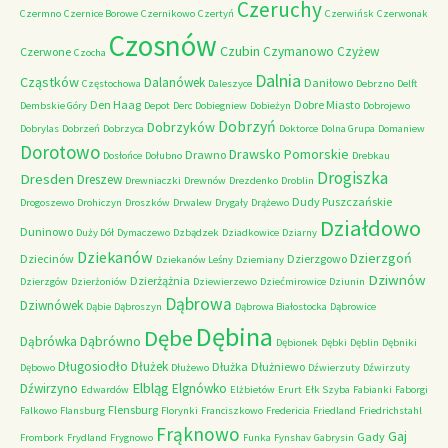
Czeruchy
Czermno
Czernice Borowe
Czernikowo
Czertyń
Czerwińsk
Czerwonak
Czosnów
Czubin
Czymanowo
Czyżew
Czerwone
Czocha
Dalnia
Cząstków
Dalanówek
Daniłowo
Częstochowa
Daleszyce
Debrzno
Delft
Den Haag
Dobre Miasto
Dembskie Góry
Depot
Derc
Dobiegniew
Dobieżyn
Dobrojewo
Dobrzyń
Dobrzyków
Dobrylas
Dobrzeń
Dobrzyca
Doktorce
Dolna Grupa
Domaniew
Dorotowo
Drawsko Pomorskie
Drawno
Dosłońce
Dołubno
Drebkau
Drogiszka
Dresden
Dreszew
Drewniaczki
Drewnów
Drezdenko
Droblin
Dudy Puszczańskie
Drogoszewo
Drohiczyn
Droszków
Drwalew
Drygały
Drążewo
Działdowo
Duninowo
Duży Dół
Dymaczewo
Dzbądzek
Dziadkowice
Dziarny
Dziekanów
Dzierzgoń
Dziecinów
Dzierzgowo
Dziekanów Leśny
Dziemiany
Dziwnów
Dzierżążnia
Dzierzgów
Dzierżoniów
Dziewierzewo
Dziećmirowice
Dziunin
Dąbrowa
Dziwnówek
Dąbie
Dąbroszyn
Dąbrowa Białostocka
Dąbrowice
Dębina
Dębe
Dąbrówno
Dąbrówka
Dębionek
Dębki
Dęblin
Dębniki
Długosiodło
Dłużek
Dłużka
Dłużniewo
Dębowo
Dłużewo
Dźwierzuty
Dźwirzuty
Elbląg
Dźwirzyno
Elgnówko
Edwardów
Elżbietów
Erurt
Ełk Szyba
Fabianki
Faborgi
Flensburg
Falkowo
Flansburg
Florynki
Franciszkowo
Fredericia
Friedland
Friedrichstahl
Frąknowo
Gaj
Gady
Frombork
Frydland
Frygnowo
Funka
Fynshav
Gabrysin