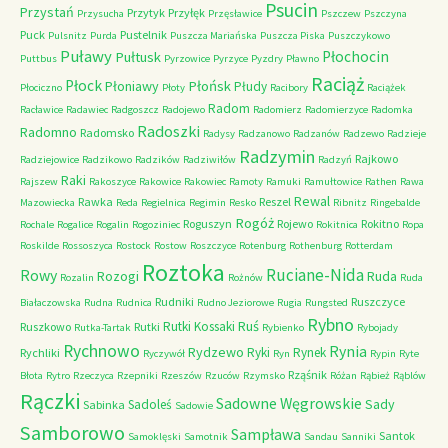
Psucin
Przystań
Przytyk
Przyłęk
Przysucha
Przęsławice
Pszczew
Pszczyna
Puck
Pustelnik
Pulsnitz
Purda
Puszcza Mariańska
Puszcza Piska
Puszczykowo
Puławy
Pułtusk
Płochocin
Puttbus
Pyrzowice
Pyrzyce
Pyzdry
Pławno
Raciąż
Płock
Płońsk
Płoniawy
Płudy
Płociczno
Płoty
Racibory
Raciążek
Radom
Racławice
Radawiec
Radgoszcz
Radojewo
Radomierz
Radomierzyce
Radomka
Radoszki
Radomno
Radomsko
Radysy
Radzanowo
Radzanów
Radzewo
Radzieje
Radzymin
Rajkowo
Radziejowice
Radzikowo
Radzików
Radziwiłów
Radzyń
Raki
Rajszew
Rakoszyce
Rakowice
Rakowiec
Ramoty
Ramuki
Ramułtowice
Rathen
Rawa
Rewal
Rawka
Reszel
Mazowiecka
Reda
Regielnica
Regimin
Resko
Ribnitz
Ringebalde
Rogóż
Roguszyn
Rojewo
Rokitno
Rochale
Rogalice
Rogalin
Rogoziniec
Rokitnica
Ropa
Roskilde
Rossoszyca
Rostock
Rostow
Roszczyce
Rotenburg
Rothenburg
Rotterdam
Roztoka
Ruciane-Nida
Rowy
Rozogi
Ruda
Rozalin
Rożnów
Ruda
Rudniki
Ruszczyce
Białaczowska
Rudna
Rudnica
Rudno Jeziorowe
Rugia
Rungsted
Rybno
Ruś
Rutki Kossaki
Ruszkowo
Rutki
Rutka-Tartak
Rybienko
Rybojady
Rychnowo
Rynia
Rydzewo
Ryki
Rynek
Rychliki
Ryczywół
Ryn
Rypin
Ryte
Rząśnik
Błota
Rytro
Rzeczyca
Rzepniki
Rzeszów
Rzuców
Rzymsko
Różan
Rąbież
Rąblów
Rączki
Sadowne Węgrowskie
Sady
Sadoleś
Sabinka
Sadowie
Samborowo
Sampława
Santok
Samoklęski
Samotnik
Sandau
Sanniki