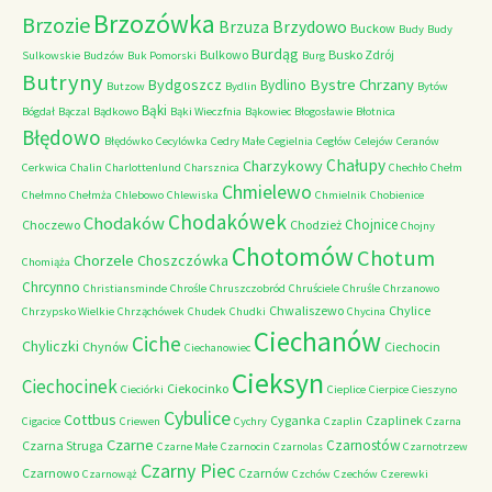
Brzozówka
Brzozie
Brzydowo
Brzuza
Buckow
Budy
Budy
Burdąg
Bulkowo
Busko Zdrój
Sulkowskie
Budzów
Buk Pomorski
Burg
Butryny
Bystre Chrzany
Bydgoszcz
Bydlino
Butzow
Bydlin
Bytów
Bąki
Bógdał
Bączal
Bądkowo
Bąki Wieczfnia
Bąkowiec
Błogosławie
Błotnica
Błędowo
Błędówko
Cecylówka
Cedry Małe
Cegielnia
Cegłów
Celejów
Ceranów
Chałupy
Charzykowy
Cerkwica
Chalin
Charlottenlund
Charsznica
Chechło
Chełm
Chmielewo
Chełmno
Chełmża
Chlebowo
Chlewiska
Chmielnik
Chobienice
Chodakówek
Chodaków
Chojnice
Choczewo
Chodzież
Chojny
Chotomów
Chotum
Chorzele
Choszczówka
Chomiąża
Chrcynno
Christiansminde
Chrośle
Chruszczobród
Chruściele
Chruśle
Chrzanowo
Chwaliszewo
Chylice
Chrzypsko Wielkie
Chrząchówek
Chudek
Chudki
Chycina
Ciechanów
Ciche
Chyliczki
Chynów
Ciechocin
Ciechanowiec
Cieksyn
Ciechocinek
Ciekocinko
Cieciórki
Cieplice
Cierpice
Cieszyno
Cybulice
Cottbus
Cyganka
Czaplinek
Cigacice
Criewen
Cychry
Czaplin
Czarna
Czarne
Czarnostów
Czarna Struga
Czarne Małe
Czarnocin
Czarnolas
Czarnotrzew
Czarny Piec
Czarnowo
Czarnów
Czarnowąż
Czchów
Czechów
Czerewki