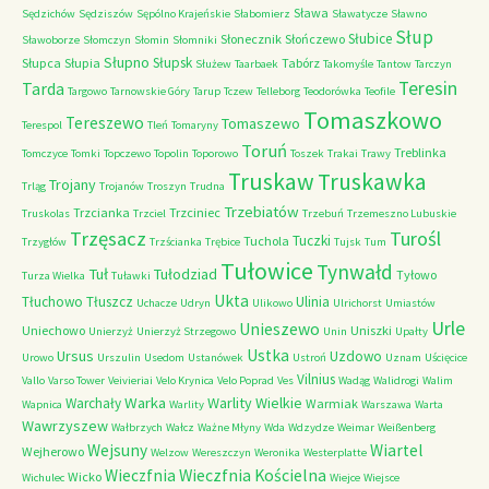
Sława
Sędzichów
Sędziszów
Sępólno Krajeńskie
Słabomierz
Sławatycze
Sławno
Słup
Słubice
Słonecznik
Słończewo
Sławoborze
Słomczyn
Słomin
Słomniki
Słupno
Słupsk
Słupca
Słupia
Tabórz
Służew
Taarbaek
Takomyśle
Tantow
Tarczyn
Teresin
Tarda
Targowo
Tarnowskie Góry
Tarup
Tczew
Telleborg
Teodorówka
Teofile
Tomaszkowo
Tereszewo
Tomaszewo
Terespol
Tleń
Tomaryny
Toruń
Treblinka
Tomczyce
Tomki
Topczewo
Topolin
Toporowo
Toszek
Trakai
Trawy
Truskaw
Truskawka
Trojany
Trląg
Trojanów
Troszyn
Trudna
Trzebiatów
Trzcianka
Trzciniec
Truskolas
Trzciel
Trzebuń
Trzemeszno Lubuskie
Trzęsacz
Turośl
Tuczki
Tuchola
Trzygłów
Trzścianka
Trębice
Tujsk
Tum
Tułowice
Tynwałd
Tuł
Tułodziad
Tyłowo
Turza Wielka
Tuławki
Ukta
Tłuchowo
Tłuszcz
Ulinia
Uchacze
Udryn
Ulikowo
Ulrichorst
Umiastów
Urle
Unieszewo
Uniechowo
Uniszki
Unierzyż
Unierzyż Strzegowo
Unin
Upałty
Ustka
Ursus
Uzdowo
Urowo
Urszulin
Usedom
Ustanówek
Ustroń
Uznam
Uścięcice
Vilnius
Vallo
Varso Tower
Veivieriai
Velo Krynica
Velo Poprad
Ves
Wadąg
Walidrogi
Walim
Warka
Warlity Wielkie
Warchały
Warmiak
Wapnica
Warlity
Warszawa
Warta
Wawrzyszew
Wałbrzych
Wałcz
Ważne Młyny
Wda
Wdzydze
Weimar
Weißenberg
Wejsuny
Wiartel
Wejherowo
Welzow
Wereszczyn
Weronika
Westerplatte
Wieczfnia Kościelna
Wieczfnia
Wicko
Wichulec
Wiejce
Wiejsce