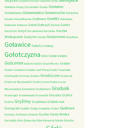
Giżycko
Giżycko Olsztyn
Glaucha
Glina
Gniewino
Glodowo
Gnaty Szczerbaki
Gniew
Gniewniewice
Gniewoszów
Gniewkowo
Gniezno
Goerlitz
Godkowo
Gnoien
Goczałkowice
Golczewo
Golub-Dobrzyń
Gorlitz
Goleniów
Golesze
Gorlice
Goryń
Gorzów
Goruńsko
Gorzechowo
Gorzków
Goworowo
Wielkopolski
Gostynin
Gouda
Gozdowo
Goławice
Gołańcz
Gołdap
Gołotczyzna
Gołuń
Gołąb
Gołąbki
Gościmin
Grabie
Gościno
Goźlin
Graal Muritz
Grabin
Grabowo
Grabów nad Pilicą
Gradki
Graested
Grodziczno
Greifswald
Grimma
Grodno
Grodzisk
Grodzisk Mazowiecki
Grodziszcze
Grodziszcze
Grudusk
Mazowieckie
Gromadno
Großenhain
Gruszka
Gryfice
Grudziądz
Gruenewald
Grunwald
Gryźliny
Grzybowo
Gródek nad
Gryfino
Gudowo
Dunajcem
Gródki
Grójec
Grębków
Gubin
Guzów
Gwda Wielka
Guronys
Gutkowo
Gutowo
Gwizdały
Góra Dylewska
Góra Kalwaria
Górale
Góraliki