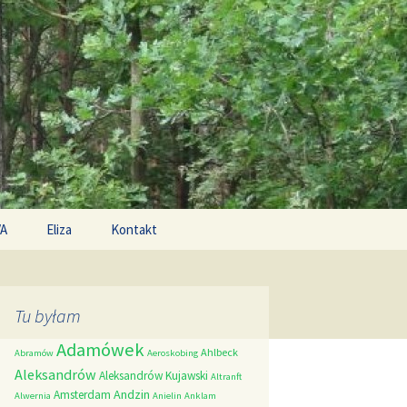
Search
/A
Eliza
Kontakt
for:
Tu byłam
Adamówek
Ahlbeck
Abramów
Aeroskobing
Aleksandrów
Aleksandrów Kujawski
Altranft
Andzin
Amsterdam
Alwernia
Anielin
Anklam