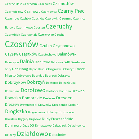
Czarnostów
Czarne Małe
Czarnocin
Czarnolas
Czarny Piec
Czarnowo
Czarnotrzew
Czarnowąż
Czarnów
Czchów
Czechów
Czerewki
Czermno
Czernice
Czeruchy
Borowe
Czernikowo
Czertyń
Czerwone
Czerwińsk
Czerwonak
Czocha
Czosnów
Czubin
Czymanowo
Cząstków
Czyżew
Dalanówek
Częstochowa
Dalnia
Daniłowo
Daleszyce
Debrzno
Delft
Dembskie
Den Haag
Dobre
Góry
Depot
Derc
Dobiegniew
Dobieżyn
Miasto
Dobrojewo
Dobrylas
Dobrzeń
Dobrzyca
Dobrzyń
Dobrzyków
Doktorce
Dolna Grupa
Dorotowo
Drawno
Domaniew
Dosłońce
Dołubno
Dresden
Drawsko Pomorskie
Drebkau
Dreszew
Drewniaczki
Drewnów
Drezdenko
Droblin
Drogiszka
Drogoszewo
Drohiczyn
Droszków
Dudy Puszczańskie
Drwalew
Drygały
Drążewo
Duninowo
Duży Dół
Dymaczewo
Dzbądzek
Dziadkowice
Działdowo
Dziecinów
Dziarny