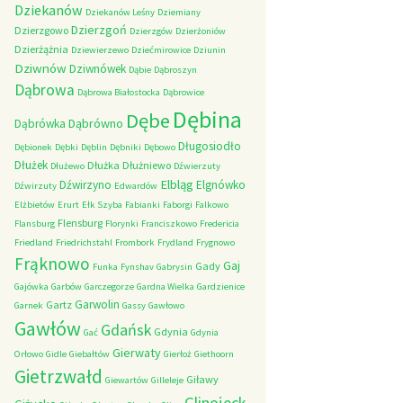
Dziekanów
Dziekanów Leśny
Dziemiany
Dzierzgoń
Dzierzgowo
Dzierzgów
Dzierżoniów
Dzierżążnia
Dziewierzewo
Dziećmirowice
Dziunin
Dziwnów
Dziwnówek
Dąbie
Dąbroszyn
Dąbrowa
Dąbrowa Białostocka
Dąbrowice
Dębina
Dębe
Dąbrówno
Dąbrówka
Długosiodło
Dębionek
Dębki
Dęblin
Dębniki
Dębowo
Dłużek
Dłużka
Dłużniewo
Dłużewo
Dźwierzuty
Elbląg
Dźwirzyno
Elgnówko
Dźwirzuty
Edwardów
Elżbietów
Erurt
Ełk Szyba
Fabianki
Faborgi
Falkowo
Flensburg
Flansburg
Florynki
Franciszkowo
Fredericia
Friedland
Friedrichstahl
Frombork
Frydland
Frygnowo
Frąknowo
Gaj
Gady
Funka
Fynshav
Gabrysin
Gajówka
Garbów
Garczegorze
Gardna Wielka
Gardzienice
Garwolin
Gartz
Garnek
Gassy
Gawłowo
Gawłów
Gdańsk
Gdynia
Gać
Gdynia
Gierwaty
Orłowo
Gidle
Giebałtów
Gierłoż
Giethoorn
Gietrzwałd
Giławy
Giewartów
Gilleleje
Glinojeck