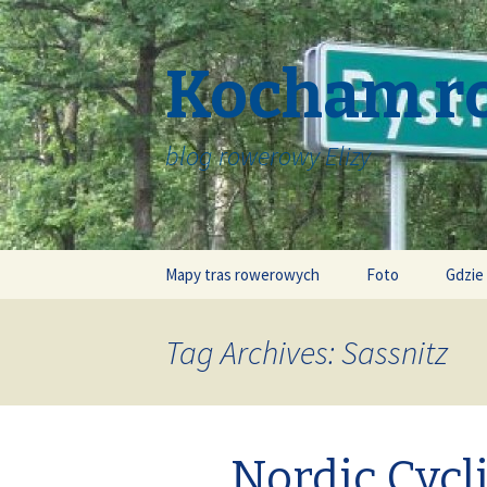
Kocham r
blog rowerowy Elizy
Skip
Mapy tras rowerowych
Foto
Gdzie
to
content
Tag Archives: Sassnitz
Nordic Cycl