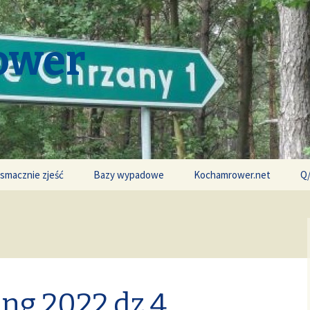
ower
 smacznie zjeść
Bazy wypadowe
Kochamrower.net
Q
ing 2022 dz.4