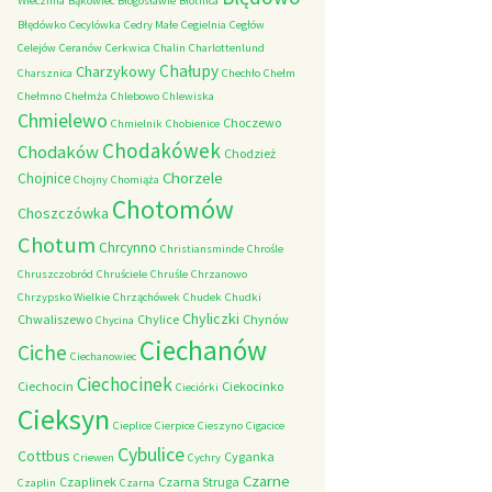
Wieczfnia
Bąkowiec
Błogosławie
Błotnica
Błędówko
Cecylówka
Cedry Małe
Cegielnia
Cegłów
Celejów
Ceranów
Cerkwica
Chalin
Charlottenlund
Chałupy
Charzykowy
Charsznica
Chechło
Chełm
Chełmno
Chełmża
Chlebowo
Chlewiska
Chmielewo
Choczewo
Chmielnik
Chobienice
Chodakówek
Chodaków
Chodzież
Chorzele
Chojnice
Chojny
Chomiąża
Chotomów
Choszczówka
Chotum
Chrcynno
Christiansminde
Chrośle
Chruszczobród
Chruściele
Chruśle
Chrzanowo
Chrzypsko Wielkie
Chrząchówek
Chudek
Chudki
Chyliczki
Chwaliszewo
Chylice
Chynów
Chycina
Ciechanów
Ciche
Ciechanowiec
Ciechocinek
Ciechocin
Ciekocinko
Cieciórki
Cieksyn
Cieplice
Cierpice
Cieszyno
Cigacice
Cybulice
Cottbus
Cyganka
Criewen
Cychry
Czarne
Czaplinek
Czarna Struga
Czaplin
Czarna