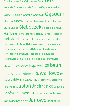
Górki
Góra Puławska
Góra Włodowska
Górki
Noteckie
Górowo Iławskie
Górskie
Góry Miechowskie
Gąsocin
Górzno
Gąbin
Gągolin
Gągławki
Głogów
Gładczyn
Głomsk
Głowaczów
Głuch
Głuchów
Głęboczek
Głusk
Głusko
Głębokie
Hajnówka
Hamburg
Hanna
Hannover
Harlev
Harsz
Havelberg
Hejdyk
Hel
Helenka
Hellebaek
Helsignor
Herfolge
Heringsdorf
Hillerod
Hohenreichendorf
Hohensaaten
Hohnstein
Hojerup
Holte
Holthusen
Holzhausen
Horingsdorf
Hormówek
Hornbaek
Horodyszcze
Hoyerswerda
Humięcino
Huta Szklana
Ibramowice
Izabelin
Isąg
Inowrocław
Iwno
Idzbark
Iława
Iłowo
Izdebno
Iły
Izbica Kujawska
Iłów
Jabłonka
Jabłonna
Jabłonowo
Jabłonowo
Jabłoń
Jachranka
Pomorskie
Jadwisin
Jajkowo
Jadów
Jaktorów
Janowiec
Jamniki
Janowo
Janowiec Kościelny
Januszew