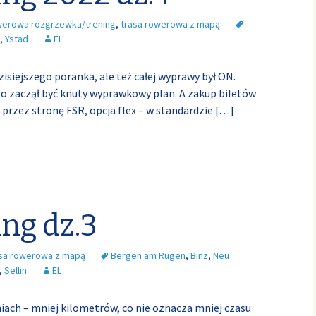
werowa rozgrzewka/trening
,
trasa rowerowa z mapą
,
Ystad
EL
iejszego poranka, ale też całej wyprawy był ON.
o zaczął być knuty wyprawkowy plan. A zakup biletów
o przez stronę FSR, opcja flex – w standardzie
[…]
ing dz.3
asa rowerowa z mapą
Bergen am Rugen
,
Binz
,
Neu
,
Sellin
EL
iach – mniej kilometrów, co nie oznacza mniej czasu