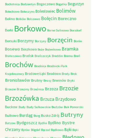
Bogurzyn
Bogaczewo
Bochotnica
Bodzentyn
Bogatka
Bolimów
Bolesławiec
Bolechowo
Boleszyno
Bolęcin
Boreczno
Bolino
Bolków
Bolszewo
Borkowo
Borki
Borne Sulinowo
Borsdorf
Borzęcin
Borzymy
Borsuki
Borzyny
Borów
Bramka
Bosewo
Boszkowo
Boże
Bożenkowo
Brańsk
Bratuszewo
Brańszczyk
Breddin
Brema
Breń
Brochów
Brodnica
Brodnicki Park
Brodowe Łąki
Brodowo
Krajobrazowy
Brody
Brok
Bronisławów
Bruliny
Brwinów
Brusy
Bryki
Brzozie
Brzoza
Brzezie
Brzeziny
Brzeźnica
Brzozówka
Brzydowo
Brzuza
Buckow
Budy
Budy Sulkowskie
Budzów
Buk Pomorski
Butryny
Burdąg
Bulkowo
Busko Zdrój
Burg
Bystre
Bydgoszcz
Bydlino
Butzow
Bydlin
Chrzany
Bąki
Bytów
Bógdał
Bączal
Bądkowo
Bąki
Błędowo