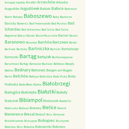
Arciechów
Arcelin
Arkadia
Annopol
Apolda
Babice
Augustówek
Augustów
Babiak
Babimost
Baboszewo
Babin
Babięta
Baby
Bachorze
Bad
Baciuty
Baderitz
Bad Freienwalde
Bad Muskau
Schandau
Bad Schwartau
Bad Sulza
Bad Sulze
Bansin
Bagienice
Bakus Wanda
Banie Mazurskie
Baraki
Baranowo
Barchów
Barczewo
Baranów
Bardo
Bartniczka
Bartodzieje
Barlinek
Bartków
Bartniki
Bartąg
Bartążek
Bartoszki
Bartłomiejowice
Baruchowo
Barłogi
Batowice
Bautzen
Bałdowo
Becejły
Bednary
Bemowo
Bergen am Rugen
Bedlno
Bełchów
Biała
Berlin
Bełżyce
Biała Góra
Biała Piska
Białobrzegi
Podlaska
Białe Błoto
Białka
Białutki
Białogóra
Białołęka
Białuty
Bibiampol
Białystok
Biedaszek
Biederitz
Bielice
Bielawy
Biedrusko
Bielawa
Bielnik
Bieniewice
Biesal
Bieżuń
Binz
Birkerod
Biskupiec
Bischofswerda
Biskupice
Bisztynek
Bobrowniki
Bobrowo
Bledzew
Bnin
Bobolice