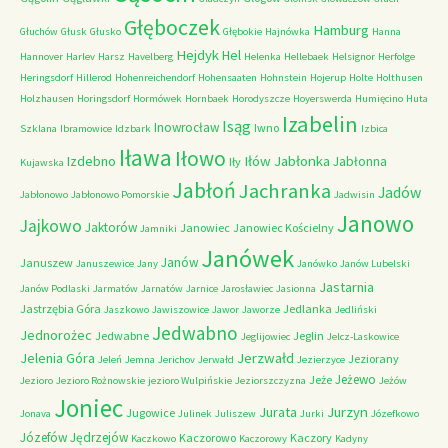
Głęboczek
Hamburg
Głuchów
Głusk
Głusko
Głębokie
Hajnówka
Hanna
Hejdyk
Hel
Hannover
Harlev
Harsz
Havelberg
Helenka
Hellebaek
Helsignor
Herfolge
Heringsdorf
Hillerod
Hohenreichendorf
Hohensaaten
Hohnstein
Hojerup
Holte
Holthusen
Holzhausen
Horingsdorf
Hormówek
Hornbaek
Horodyszcze
Hoyerswerda
Humięcino
Huta
Izabelin
Isąg
Inowrocław
Iwno
Szklana
Ibramowice
Idzbark
Izbica
Iława
Iłowo
Iłów
Jabłonka
Izdebno
Jabłonna
Iły
Kujawska
Jabłoń
Jachranka
Jadów
Jabłonowo
Jabłonowo Pomorskie
Jadwisin
Janowo
Jajkowo
Jaktorów
Janowiec
Janowiec Kościelny
Jamniki
Janówek
Janów
Januszew
Januszewice
Jany
Janówko
Janów Lubelski
Jastarnia
Janów Podlaski
Jarmatów
Jarnatów
Jarnice
Jarosławiec
Jasionna
Jastrzębia Góra
Jedlanka
Jaszkowo
Jawiszowice
Jawor
Jaworze
Jedliński
Jedwabno
Jednorożec
Jedwabne
Jeglin
Jeglijowiec
Jelcz-Laskowice
Jerzwałd
Jelenia Góra
Jeziorany
Jeleń
Jemna
Jerichov
Jerwałd
Jezierzyce
Jeżewo
Jeże
Jezioro
Jezioro Rożnowskie
jezioro Wulpińskie
Jeziorszczyzna
Jeżów
Joniec
Jurzyn
Jurata
Jugowice
Jonava
Julinek
Juliszew
Jurki
Józefkowo
Józefów
Jędrzejów
Kaczorowo
Kaczory
Kaczkowo
Kaczorowy
Kadyny