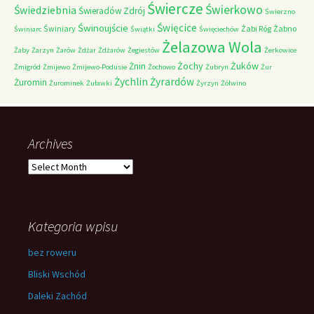
Świercze
Świerkowo
Świedziebnia
Świeradów Zdrój
Świerzno
Świnoujście
Święcice
Świniary
Żabi Róg
Żabno
Świniarc
Świątki
Święciechów
Żelazowa Wola
Żaby
Żarzyn
Żarów
Żdżar
Żdżarów
Żegiestów
Żerkowice
Żochy
Żuków
Żnin
Żmigród
Żmijewo
Żmijewo-Podusie
Żochowo
Żubryn
Żur
Żychlin
Żyrardów
Żuromin
Żurominek
Żuławki
Żyrzyn
Żółwino
Archives
Archives
Kategoria wpisu
bez roweru
Bliski Wschód
Daleki Zachód