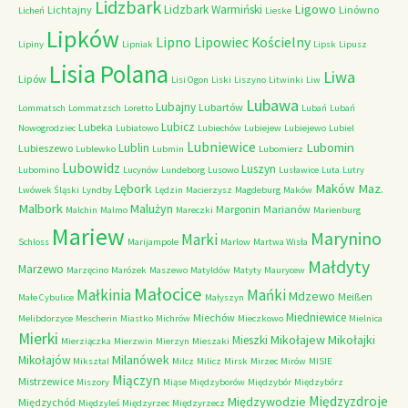
Lidzbark
Ligowo
Lidzbark Warmiński
Lichtajny
Linówno
Licheń
Lieske
Lipków
Lipno
Lipowiec Kościelny
Lipiny
Lipniak
Lipsk
Lipusz
Lisia Polana
Liwa
Lipów
Lisi Ogon
Liski
Liszyno
Litwinki
Liw
Lubawa
Lubajny
Lubartów
Lommatsch
Lommatzsch
Loretto
Lubań
Lubań
Lubicz
Lubeka
Nowogrodziec
Lubiatowo
Lubiechów
Lubiejew
Lubiejewo
Lubiel
Lubniewice
Lubomin
Lublin
Lubieszewo
Lublewko
Lubmin
Lubomierz
Lubowidz
Luszyn
Lubomino
Lucynów
Lundeborg
Lusowo
Lusławice
Luta
Lutry
Maków Maz.
Lębork
Lwówek Śląski
Lyndby
Lędzin
Macierzysz
Magdeburg
Maków
Malbork
Malużyn
Margonin
Marianów
Malchin
Malmo
Mareczki
Marienburg
Mariew
Marynino
Marki
Schloss
Marijampole
Marlow
Martwa Wisła
Małdyty
Marzewo
Marzęcino
Marózek
Maszewo
Matyldów
Matyty
Maurycew
Małocice
Małkinia
Mańki
Mdzewo
Meißen
Małe Cybulice
Małyszyn
Miedniewice
Miechów
Melibdorzyce
Mescherin
Miastko
Michrów
Mieczkowo
Mielnica
Mierki
Mikołajew
Mikołajki
Mieszki
Mierziączka
Mierzwin
Mierzyn
Mieszaki
Milanówek
Mikołajów
Miksztal
Milcz
Milicz
Mirsk
Mirzec
Mirów
MISIE
Miączyn
Mistrzewice
Miszory
Miąse
Międzyborów
Międzybór
Międzybórz
Międzyzdroje
Międzywodzie
Międzychód
Międzyleś
Międzyrzec
Międzyrzecz