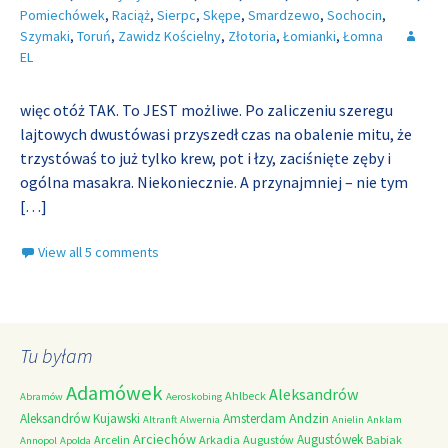
Pomiechówek
,
Raciąż
,
Sierpc
,
Skępe
,
Smardzewo
,
Sochocin
,
Szymaki
,
Toruń
,
Zawidz Kościelny
,
Złotoria
,
Łomianki
,
Łomna
EL
więc otóż TAK. To JEST możliwe. Po zaliczeniu szeregu
lajtowych dwustówasi przyszedł czas na obalenie mitu, że
trzystówaś to już tylko krew, pot i łzy, zaciśnięte zęby i
ogólna masakra. Niekoniecznie. A przynajmniej – nie tym
[…]
View all 5 comments
Tu byłam
Adamówek
Aleksandrów
Ahlbeck
Abramów
Aeroskobing
Andzin
Aleksandrów Kujawski
Amsterdam
Altranft
Alwernia
Anielin
Anklam
Arciechów
Augustówek
Arcelin
Arkadia
Augustów
Babiak
Annopol
Apolda