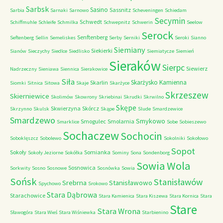
Sarbsk
Sasino
Sassnitz
Sarbia
Sarnaki
Sarnowo
Scheveningen
Schiedam
Secymin
Schwedt
Schiffmuhle
Schleife
Schmilka
Schwepnitz
Schwerin
Seelow
Serock
Senftenberg
Seftenberg
Sellin
Semeliskes
Serby
Serniki
Seroki
Sianno
Siemiany
Siekierki
Sianów
Sieczychy
Siedlce
Siedlisko
Siemiatycze
Siemień
Sieraków
Sierpc
Siewierz
Nadrzeczny
Sieniawa
Siennica
Sierakowice
Siła
Skarżysko Kamienna
Skarlin
Siomki
Sitnica
Sitowa
Skaje
Skarżyce
Skrzeszew
Skierniewice
Skolimów
Skowrony
Skriebinai
Skrudki
Skrwilno
Skępe
Skwierzyna
Skórcz
Skrzynno
Skulsk
Skąpe
Slude
Smardzewice
Smardzewo
Smykowo
Smogulec
Smolarnia
Smarklice
Sobe
Sobieszewo
Sochaczew
Sochocin
Soboklęszcz
Sobolewo
Sokolniki
Sokołowo
Sopot
Sokoły
Somianka
Sokoły Jeziorne
Sokółka
Sominy
Sona
Sondenborg
Sowia Wola
Sosnowica
Sorkwity
Sosno
Sosnowe
Sosnówka
Sowia
Sońsk
Stanisławów
Srebrna
Stanisławowo
Spychowo
Srokowo
Stara Dąbrowa
Starachowice
Stara Kamienica
Stara Kiszewa
Stara Kornica
Stara
Stare
Stara Wrona
Sławogóra
Stara Wieś
Stara Wiśniewka
Starbienino