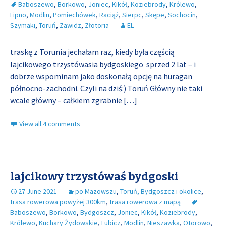
Baboszewo
,
Borkowo
,
Joniec
,
Kikół
,
Koziebrody
,
Królewo
,
Lipno
,
Modlin
,
Pomiechówek
,
Raciąż
,
Sierpc
,
Skępe
,
Sochocin
,
Szymaki
,
Toruń
,
Zawidz
,
Złotoria
EL
traskę z Torunia jechałam raz, kiedy była częścią
lajcikowego trzystówasia bydgoskiego sprzed 2 lat – i
dobrze wspominam jako doskonałą opcję na huragan
północno-zachodni. Czyli na dziś:) Toruń Główny nie taki
wcale główny – całkiem zgrabnie
[…]
View all 4 comments
lajcikowy trzystówaś bydgoski
27 June 2021
po Mazowszu
,
Toruń, Bydgoszcz i okolice
,
trasa rowerowa powyżej 300km
,
trasa rowerowa z mapą
Baboszewo
,
Borkowo
,
Bydgoszcz
,
Joniec
,
Kikół
,
Koziebrody
,
Królewo
,
Kuchary Żydowskie
,
Lubicz
,
Modlin
,
Nieszawka
,
Otorowo
,