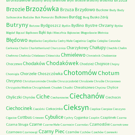
Bruliny
Brwinów
Brusy
Bryki
Brzezie
Brzeziny
Brzeźnica
Brzozówka
Brzozie
Brzydowo
Brzuza
Buckow
Budy
Budy
Burdąg
Bulkowo
Busko Zdrój
Sulkowskie
Budzów
Buk Pomorski
Burg
Butryny
Bystre Chrzany
Bydgoszcz
Bydlino
Butzow
Bydlin
Bytów
Bąki
Bógdał
Bączal
Bądkowo
Bąki Wieczfnia
Bąkowiec
Błogosławie
Błotnica
Błędowo
Błędówko
Cecylówka
Cedry Małe
Cegielnia
Cegłów
Celejów
Ceranów
Chałupy
Charzykowy
Cerkwica
Chalin
Charlottenlund
Charsznica
Chechło
Chełm
Chmielewo
Chełmno
Chełmża
Chlebowo
Chlewiska
Chmielnik
Chobienice
Chodakówek
Chodaków
Chojnice
Choczewo
Chodzież
Chojny
Chotomów
Chotum
Chorzele
Choszczówka
Chomiąża
Chrcynno
Christiansminde
Chrośle
Chruszczobród
Chruściele
Chruśle
Chrzanowo
Chwaliszewo
Chylice
Chrzypsko Wielkie
Chrząchówek
Chudek
Chudki
Chycina
Ciechanów
Ciche
Chyliczki
Chynów
Ciechocin
Ciechanowiec
Cieksyn
Ciechocinek
Ciekocinko
Cieciórki
Cieplice
Cierpice
Cieszyno
Cybulice
Cottbus
Cyganka
Czaplinek
Cigacice
Criewen
Cychry
Czaplin
Czarna
Czarne
Czarnostów
Czarna Struga
Czarne Małe
Czarnocin
Czarnolas
Czarnotrzew
Czarny Piec
Czarnowo
Czarnów
Czarnowąż
Czchów
Czechów
Czerewki