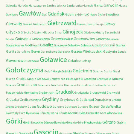
Garwolin
Gartz
Gajówka
Garbów
Garczegorze
Gardna Wielka
Gardzienice
Garnek
Gassy
Gawłów
Gdańsk
Gdynia
Gawłowo
Gać
Gdynia Orłowo
Gidle
Giebałtów
Gietrzwałd
Gierwaty
Giławy
Gierłoż
Giethoorn
Giewartów
Gilleleje
Glinojeck
Giżycko
Giżycko Olsztyn
Glaucha
Glina
Glodowo
Gnaty Szczerbaki
Gniewino
Gniewniewice
Gniewoszów
Gniewkowo
Gniezno
Gniew
Gnoien
Goerlitz
Godkowo
Golub-Dobrzyń
Goczałkowice
Golczewo
Goleniów
Golesze
Gorlice
Gorlitz
Goryń
Gorzów Wielkopolski
Gostynin
Goruńsko
Gorzechowo
Gorzków
Gouda
Goławice
Goworowo
Gołańcz
Gozdowo
Gołdap
Gołotczyzna
Gościmin
Gołuń
Gołąb
Gołąbki
Gościno
Goźlin
Graal
Grabie
Muritz
Grabin
Grabowo
Grabów nad Pilicą
Gradki
Graested
Greifswald
Grimma
Grodziczno
Grodno
Grodzisk
Grodzisk Mazowiecki
Grodziszcze
Grodziszcze
Grudusk
Mazowieckie
Gromadno
Großenhain
Grudziądz
Gruenewald
Grunwald
Gryźliny
Gruszka
Gryfice
Grzybowo
Gródek nad Dunajcem
Gryfino
Gródki
Gudowo
Guzów
Gwda Wielka
Grójec
Grębków
Gubin
Guronys
Gutkowo
Gutowo
Gwizdały
Góra Dylewska
Góra Kalwaria
Górale
Góraliki
Góra Puławska
Góra Włodowska
Górki
Górzno
Gąbin
Górki Noteckie
Górowo Iławskie
Górskie
Góry Miechowskie
Gąsocin
Gągolin
Gągławki
Głogów
Gładczyn
Głomsk
Głowaczów
Głuch