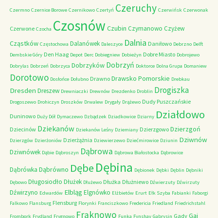
Czeruchy
Czermno
Czernice Borowe
Czernikowo
Czertyń
Czerwińsk
Czerwonak
Czosnów
Czubin
Czymanowo
Czyżew
Czerwone
Czocha
Dalnia
Cząstków
Dalanówek
Daniłowo
Częstochowa
Daleszyce
Debrzno
Delft
Den Haag
Dobre Miasto
Dembskie Góry
Depot
Derc
Dobiegniew
Dobieżyn
Dobrojewo
Dobrzyń
Dobrzyków
Dobrylas
Dobrzeń
Dobrzyca
Doktorce
Dolna Grupa
Domaniew
Dorotowo
Drawsko Pomorskie
Drawno
Dosłońce
Dołubno
Drebkau
Drogiszka
Dresden
Dreszew
Drewniaczki
Drewnów
Drezdenko
Droblin
Dudy Puszczańskie
Drogoszewo
Drohiczyn
Droszków
Drwalew
Drygały
Drążewo
Działdowo
Duninowo
Duży Dół
Dymaczewo
Dzbądzek
Dziadkowice
Dziarny
Dziekanów
Dzierzgoń
Dziecinów
Dzierzgowo
Dziekanów Leśny
Dziemiany
Dziwnów
Dzierżążnia
Dzierzgów
Dzierżoniów
Dziewierzewo
Dziećmirowice
Dziunin
Dąbrowa
Dziwnówek
Dąbie
Dąbroszyn
Dąbrowa Białostocka
Dąbrowice
Dębina
Dębe
Dąbrówno
Dąbrówka
Dębionek
Dębki
Dęblin
Dębniki
Długosiodło
Dłużek
Dłużka
Dłużniewo
Dębowo
Dłużewo
Dźwierzuty
Dźwirzuty
Elbląg
Dźwirzyno
Elgnówko
Edwardów
Elżbietów
Erurt
Ełk Szyba
Fabianki
Faborgi
Flensburg
Falkowo
Flansburg
Florynki
Franciszkowo
Fredericia
Friedland
Friedrichstahl
Frąknowo
Gaj
Gady
Frombork
Frydland
Frygnowo
Funka
Fynshav
Gabrysin