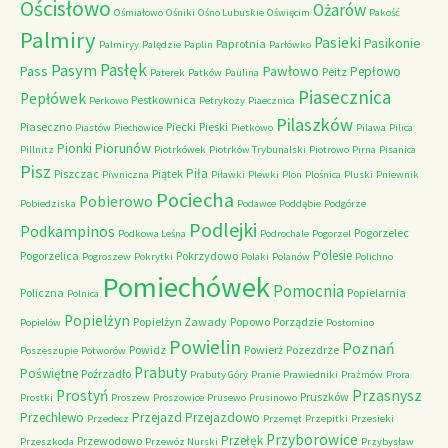
Ościsłowo
Ożarów
Ośmiałowo
Ośniki
Ośno Lubuskie
Oświęcim
Pakość
Palmiry
Pasieki
Pasikonie
Paprotnia
Palmiryy
Palędzie
Paplin
Parłówko
Pasłęk
Pasym
Pawłowo
Pass
Pepłowo
Peitz
Paterek
Patków
Paulina
Piasecznica
Pepłówek
Pestkownica
Perkowo
Petrykozy
Piaecznica
Pilaszków
Piaseczno
Piecki
Pieski
Piastów
Piechowice
Pietkowo
Pilawa
Pilica
Piorunów
Pionki
Pillnitz
Piotrkówek
Piotrków Trybunalski
Piotrowo
Pirna
Pisanica
Pisz
Piła
Piszczac
Piątek
Piwniczna
Piławki
Plewki
Plon
Plośnica
Pluski
Pniewnik
Pociecha
Pobierowo
Pobiedziska
Podawce
Poddąbie
Podgórze
Podlejki
Podkampinos
Pogorzelec
Podkowa Leśna
Podrochale
Pogorzel
Polesie
Pogorzelica
Pokrzydowo
Pogroszew
Pokrytki
Polaki
Polanów
Polichno
Pomiechówek
Pomocnia
Policzna
Popielarnia
Polnica
Popielżyn
Popielżyn Zawady
Popowo
Porządzie
Popielów
Postomino
Powielin
Poznań
Powidz
Powierż
Pozezdrze
Poszeszupie
Potworów
Prabuty
Poświętne
Poźrzadło
Prabuty Góry
Pranie
Prawiedniki
Prażmów
Prora
Przasnysz
Prostyń
Pruszków
Prostki
Proszew
Proszowice
Prusewo
Prusinowo
Przechlewo
Przejazd
Przejazdowo
Przedecz
Przemęt
Przepitki
Przesieki
Przyborowice
Przełęk
Przewodowo
Przeszkoda
Przewóz Nurski
Przybysław