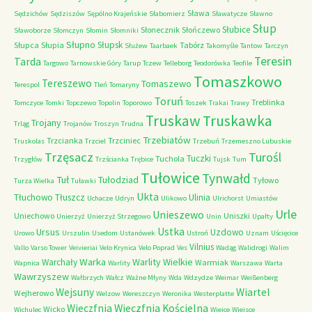
Sława
Sędzichów
Sędziszów
Sępólno Krajeńskie
Słabomierz
Sławatycze
Sławno
Słup
Słubice
Słonecznik
Słończewo
Sławoborze
Słomczyn
Słomin
Słomniki
Słupno
Słupsk
Słupca
Słupia
Tabórz
Służew
Taarbaek
Takomyśle
Tantow
Tarczyn
Teresin
Tarda
Targowo
Tarnowskie Góry
Tarup
Tczew
Telleborg
Teodorówka
Teofile
Tomaszkowo
Tereszewo
Tomaszewo
Terespol
Tleń
Tomaryny
Toruń
Treblinka
Tomczyce
Tomki
Topczewo
Topolin
Toporowo
Toszek
Trakai
Trawy
Truskaw
Truskawka
Trojany
Trląg
Trojanów
Troszyn
Trudna
Trzebiatów
Trzcianka
Trzciniec
Truskolas
Trzciel
Trzebuń
Trzemeszno Lubuskie
Trzęsacz
Turośl
Tuczki
Tuchola
Trzygłów
Trzścianka
Trębice
Tujsk
Tum
Tułowice
Tynwałd
Tuł
Tułodziad
Tyłowo
Turza Wielka
Tuławki
Ukta
Tłuchowo
Tłuszcz
Ulinia
Uchacze
Udryn
Ulikowo
Ulrichorst
Umiastów
Urle
Unieszewo
Uniechowo
Uniszki
Unierzyż
Unierzyż Strzegowo
Unin
Upałty
Ustka
Ursus
Uzdowo
Urowo
Urszulin
Usedom
Ustanówek
Ustroń
Uznam
Uścięcice
Vilnius
Vallo
Varso Tower
Veivieriai
Velo Krynica
Velo Poprad
Ves
Wadąg
Walidrogi
Walim
Warka
Warlity Wielkie
Warchały
Warmiak
Wapnica
Warlity
Warszawa
Warta
Wawrzyszew
Wałbrzych
Wałcz
Ważne Młyny
Wda
Wdzydze
Weimar
Weißenberg
Wejsuny
Wiartel
Wejherowo
Welzow
Wereszczyn
Weronika
Westerplatte
Wieczfnia Kościelna
Wieczfnia
Wicko
Wichulec
Wiejce
Wiejsce