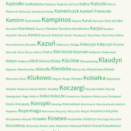
Kadzidło
Kaliszki
Kalisz
Kadłubówka
Kajetany
Kajkowo
Kalisko
Kalisz
Kamieńczyk
Kamień Pomorski
Pomorski
Kalvarija
Kamienna Knieja
Kampinos
Kamion
Karaś
Kamionka
Karczmisko
Kaputy
Karczew
Karpa
Karniewo
Karolew
Karolino
Karolinowo
Karlsdorf
Karnin
Karpacz
Karwica
Kaunas
Karpniki
Karwia
Karwik
Kawki
Kawęczyn
Kazimierz
Kazimierz Dolny
Kazuń
Kałuszyn
Kałęczyn
Kcynia
Kazimierzowo
Kaznów
Kałeczyny
Kaługa
Kiernozia
Kiezmark
Kielce
Kerszek
Kicin
Kiciny
Kiekrz
Kiełbaski
Kiełkowice
Klaudyn
Kiścinne
Kikół
Kisiny
Kiełpin
Kilonia
Kiełpino
Klampenborg
Klembów
Klekotki
Klewinowo
Klewki
Kleczew
Kleinkoschen
Kleszczów
Klukowo
Kobiałka
Kniewo
Kluczewo
Kluki
Klępsk
Knieja
Kobylanka
Koczargi
Kobyłka
Kociesze
Kocień Wielki
Kociołek
Koczała
Kodeń
Kodrąb
Kolno
Koluszki
Koenigstein
Koge
Kolesin
Komornica
Kompina
Konarzyny
Koniecpol
Konopki
Konin
Konojady
Konradowo
Konotop
Konstancin
Konstantynów Łódzki
Kopenhaga
Korytnica
Korytów
Kopalino
Koronowo
Koryciny
Koryciska
Koryta
Kosewo
Kosewko
Kostrzyn
Korzeniewo
Korzeń
Kostomłoty
Koszajec
Koszalin
Koszelewy
Kotuń
Kowal
Kowalewice
Koszwały
Kosów Lacki
Kotermań
Kotowice