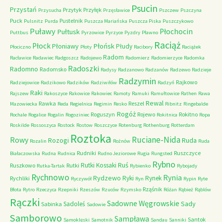
Psucin
Przystań
Przytyk
Przyłęk
Przysucha
Przęsławice
Pszczew
Pszczyna
Puck
Pustelnik
Pulsnitz
Purda
Puszcza Mariańska
Puszcza Piska
Puszczykowo
Puławy
Pułtusk
Płochocin
Puttbus
Pyrzowice
Pyrzyce
Pyzdry
Pławno
Raciąż
Płock
Płońsk
Płoniawy
Płudy
Płociczno
Płoty
Racibory
Raciążek
Radom
Racławice
Radawiec
Radgoszcz
Radojewo
Radomierz
Radomierzyce
Radomka
Radoszki
Radomno
Radomsko
Radysy
Radzanowo
Radzanów
Radzewo
Radzieje
Radzymin
Rajkowo
Radziejowice
Radzikowo
Radzików
Radziwiłów
Radzyń
Raki
Rajszew
Rakoszyce
Rakowice
Rakowiec
Ramoty
Ramuki
Ramułtowice
Rathen
Rawa
Rewal
Rawka
Reszel
Mazowiecka
Reda
Regielnica
Regimin
Resko
Ribnitz
Ringebalde
Rogóż
Roguszyn
Rojewo
Rokitno
Rochale
Rogalice
Rogalin
Rogoziniec
Rokitnica
Ropa
Roskilde
Rossoszyca
Rostock
Rostow
Roszczyce
Rotenburg
Rothenburg
Rotterdam
Roztoka
Ruciane-Nida
Rowy
Rozogi
Ruda
Rozalin
Rożnów
Ruda
Rudniki
Ruszczyce
Białaczowska
Rudna
Rudnica
Rudno Jeziorowe
Rugia
Rungsted
Rybno
Ruś
Rutki Kossaki
Ruszkowo
Rutki
Rutka-Tartak
Rybienko
Rybojady
Rychnowo
Rynia
Rydzewo
Ryki
Rynek
Rychliki
Ryczywół
Ryn
Rypin
Ryte
Rząśnik
Błota
Rytro
Rzeczyca
Rzepniki
Rzeszów
Rzuców
Rzymsko
Różan
Rąbież
Rąblów
Rączki
Sadowne Węgrowskie
Sady
Sadoleś
Sabinka
Sadowie
Samborowo
Sampława
Santok
Samoklęski
Samotnik
Sandau
Sanniki