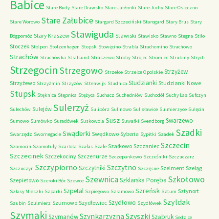
Babice
Stare Budy
Stare Drawsko
Stare Jabłonki
Stare Juchy
Stare Osieczno
Stare Załubice
Stare Worowo
Stargard Szczeciński
Starogard
Stary Brus
Stary
Stawiguda
Stary Kraszew
Stawiski
Bógpomóż
Stawisko
Stawno
Stegna
Stilo
Stoczek
Stolpen
Stolzenhagen
Stopsk
Stowęcino
Strabla
Strachomino
Strachowo
Strachów
Strachówka
Stralsund
Straszewo
Stroby
Strojec
Stromiec
Strubiny
Strych
Strzegocin
Strzegowo
Strzyżew
Strzelce
Strzelce Opolskie
Studzianki
Strzyżewo
Studzianki Nowe
Strzyżmin
Strzyżów
Sttenwijk
Studnica
Stupsk
Stęknica
Stępnica
Stężyca
Suchacz
Suchedniów
Suchodół
Suchy Las
Sufczyn
Sulerzyż
Sulejów
Sulechów
Sulibórz
Sulinowo
Sulisławice
Sulmierzyce
Sulęcin
Susz
Swarzewo
Sumowo
Sumówko
Suradówek
Suskowola
Suwałki
Svendborg
Szadki
Swąderki
Swędkowo
Syberia
Swarzędz
Swornegacie
Sypitki
Szadek
Szczecin
Szałkowo
Szczaniec
Szamocin
Szamotuły
Szarlota
Szałas
Szałe
Szczecinek
Szczekociny
Szczenurze
Szczepankowo
Szcześniki
Szczuczarz
Szczypiorno
Szczytno
Szczytniki
Szelment
Szeląg
Szczuczyn
Szczęsne
Szkotowo
Szewnica
Szklarska Poręba
Szepietowo
Szeroki Bór
Szewce
Szreńsk
Szpetal
Sztynort
Szlasy Mieszki
Szparki
Szpiegowo
Szramowo
Sztum
Szyldak
Szydłowo
Szumowo
Szydłowiec
Szubin
Szulmierz
Szydłówek
Szymaki
Szyszki
Szynkarzyzna
Szymanów
Sząbruk
Sędzice