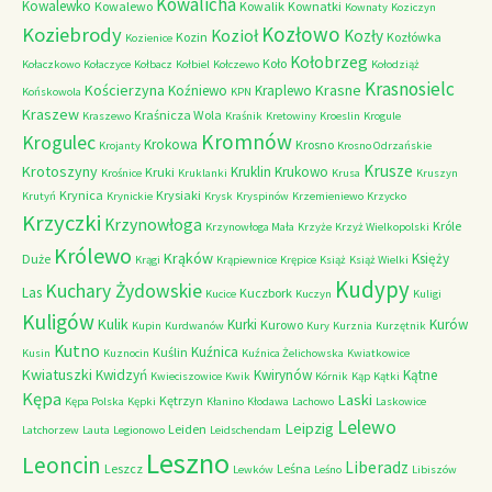
Kowalicha
Kowalewko
Kowalewo
Kowalik
Kownatki
Kownaty
Koziczyn
Kozłowo
Koziebrody
Kozioł
Kozły
Kozin
Kozłówka
Kozienice
Kołobrzeg
Koło
Kołaczkowo
Kołaczyce
Kołbacz
Kołbiel
Kołczewo
Kołodziąż
Krasnosielc
Kościerzyna
Krasne
Koźniewo
Kraplewo
Końskowola
KPN
Kraszew
Kraśnicza Wola
Kraszewo
Kraśnik
Kretowiny
Kroeslin
Krogule
Kromnów
Krogulec
Krokowa
Krosno
Krojanty
Krosno Odrzańskie
Krusze
Krotoszyny
Kruklin
Krukowo
Kruki
Krośnice
Kruklanki
Krusa
Kruszyn
Krynica
Krysiaki
Krutyń
Krynickie
Krysk
Kryspinów
Krzemieniewo
Krzycko
Krzyczki
Krzynowłoga
Króle
Krzynowłoga Mała
Krzyże
Krzyż Wielkopolski
Królewo
Krąków
Księży
Duże
Krągi
Krąpiewnice
Krępice
Książ
Książ Wielki
Kudypy
Kuchary Żydowskie
Las
Kuczbork
Kucice
Kuczyn
Kuligi
Kuligów
Kulik
Kurki
Kurów
Kurowo
Kupin
Kurdwanów
Kury
Kurznia
Kurzętnik
Kutno
Kuźnica
Kuślin
Kusin
Kuznocin
Kuźnica Żelichowska
Kwiatkowice
Kwiatuszki
Kwidzyń
Kwirynów
Kątne
Kwieciszowice
Kwik
Kórnik
Kąp
Kątki
Kępa
Laski
Kętrzyn
Kępa Polska
Kępki
Kłanino
Kłodawa
Lachowo
Laskowice
Lelewo
Leipzig
Leiden
Latchorzew
Lauta
Legionowo
Leidschendam
Leszno
Leoncin
Liberadz
Leszcz
Leśna
Lewków
Leśno
Libiszów