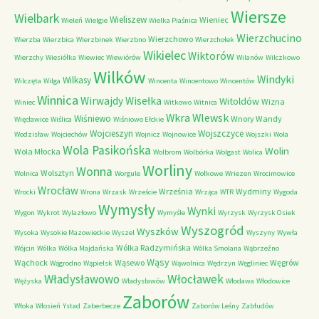
Wiersze
Wielbark
Wieliszew
Wieniec
Wieleń
Wielgie
Wielka Piaśnica
Wierzchucino
Wierzchowo
Wierzba
Wierzbica
Wierzbinek
Wierzbno
Wierzchołek
Wikielec
Wiktorów
Wierzchy
Wiesiółka
Wiewiec
Wiewiórów
Wilanów
Wilczkowo
Wilków
Windyki
Wilkasy
Wilczęta
Wilga
Wincenta
Wincentowo
Wincentów
Winnica
Wirwajdy
Wisełka
Witoldów
Wizna
Winiec
Witkowo
Witnica
Wkra
Wlewsk
Wiśniewo
Wnory Wandy
Więcławice
Wiślica
Wiśniowo Ełckie
Wojcieszyn
Wojszczyce
Wodzisław
Wojciechów
Wojnicz
Wojnowice
Wojszki
Wola
Wola Pasikońska
Wolin
Wola Młocka
Wolbrom
Wolbórka
Wolgast
Wolica
Worliny
Wonna
Wolsztyn
Wolnica
Worgule
Wołkowe
Wriezen
Wrocimowice
Wrocław
Września
Wydminy
Wrocki
Wrona
Wrzask
Wrzeście
Wrząca
WTR
Wygoda
Wymysły
Wynki
Wygon
Wykrot
Wylazłowo
Wymyśle
Wyrzysk
Wyrzysk Osiek
Wyszogród
Wyszków
Wysoka
Wysokie Mazowieckie
Wyszel
Wyszyny
Wywła
Wólka Radzymińska
Wójcin
Wólka
Wólka Majdańska
Wólka Smolana
Wąbrzeźno
Wąsy
Wąchock
Wąsewo
Węgrów
Wągrodno
Wąpielsk
Wąwolnica
Wędrzyn
Węgliniec
Władysławowo
Włocławek
Wężyska
Władysławów
Włodawa
Włodowice
Zaborów
Włoka
Włosień
Ystad
Zaberbecze
Zaborów Leśny
Zabłudów