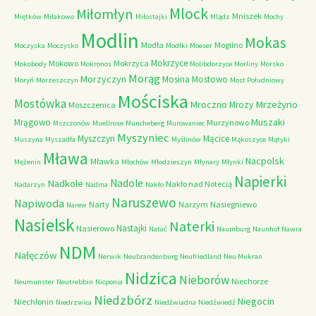
Mlock
Miłomłyn
Mniszek
Miętków
Miłakowo
Miłostajki
Mlądz
Mochy
Modlin
Mokas
Modła
Mogilno
Moczyska
Moczysko
Modłki
Moeser
Mokrzyce
Mokowo
Mokrzyca
Mokobody
Mokronos
Molibdorzyce
Morliny
Morsko
Morąg
Morzyczyn
Mosina
Mostowo
Moryń
Morzeszczyn
Most Południowy
Mościska
Mostówka
Mrzeżyno
Mroczno
Mrozy
Moszczenica
Muszaki
Mrągowo
Murzynowo
Mszczonów
Muellrose
Muncheberg
Murowaniec
Myszyniec
Myszczyn
Mącice
Muszyna
Myszadła
Myślinów
Mąkoszyce
Mątyki
Mława
Nacpolsk
Mławka
Mężenin
Młochów
Młodzieszyn
Młynary
Młynki
Napierki
Nadkole
Nadole
Nakło nad Notecią
Nadarzyn
Nadma
Nakło
Naruszewo
Napiwoda
Narty
Narzym
Nasiegniewo
Narew
Nasielsk
Naterki
Nastajki
Nasierowo
Natać
Naumburg
Naunhof
Nawra
NDM
Nałęczów
Nerwik
Neubrandenburg
Neufriedland
Neu Mukran
Nidzica
Nieborów
Niechorze
Neumunster
Neutrebbin
Nicponia
Niedzbórz
Niegocin
Niechłonin
Niedrzwica
Niedźwiadna
Niedźwiedź