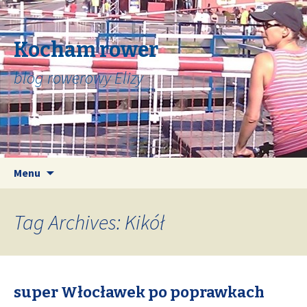
Kocham rower
blog rowerowy Elizy
Skip
Search
Menu
to
for:
content
Tag Archives: Kikół
super Włocławek po poprawkach