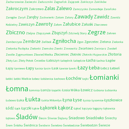
Zacharzowice
Zacieczki
Zaduszniki
Zagnańsk
Zajączek
Zakliczyn
Zaklików
Zalas
Zalewo
Zakroczym
Zakrzewo
Zamczysko
Zamordeje
Zarańsko
Zawady
Zawidz
Zaręby
Zarogów
Zaryń
Zaskwierki
Zatom
Zatory
Zawidz
Zawroty
Załubice
Zawiszyn
Załuski
Kościelny
Załom
Zbarzewo
Zegrze
Zbiczno
Zbąszyń
Zbójna
Zbąszynek
Zdziwój Stary
Zehren
Zgniłocha
Zembrze
Zgorzelec
Zielona
Zemborzyce
Zeńbok
Zgon
Zielonka
Zwartowo
Zielonka Pasłęcka
Zielonki
Ziemsko
Zienki
Zinnowitz
Zwiniarz
Zwoleń
Złotoria
Złocieniec
Złotniki
Zwolle
Zygmuntowo
Zławieś Wielka
Złotniki Kujawskie
Łacha
Łabiszyn
Łagów
Złoty Las
Złoty Potok
Ćmielów
Łabędnik
Łabędzie
Łachca
Łazy
Łeba
Łapy
Łajsy
Łask
Łebcz
Łebień
Łaniewo
Łasica
Łasin
Ławice
Ławki
Łomianki
Łochów
Łebki
Łebki Wielkie
Łobez
Łobżenica
Łochowo
Łojki
Łomna
Łowicz
Łomża
Łosia Wólka
Łomnica
Łopatki
Łubiana
Łubianka
Łukta
Łyna
Łyse
Łyszkowice
Łuka
Łubowo
Łukta Miłomłyn
Łysica
Łysomice
Łąkorz
Łąkorek
Łódź
Łączki
Łąck
Łąkie
Łąkoć
Łęczyca
Łęgajny
Łękawica
Śladów
Śniadowo
Śniadówko
Śniechy
Łętowo
Ślesin
Śliwice
Ślężany
Świdnica
Świebodzin
Świecie
Śrem
Śródka
Świdwin
Świebno
Świebodzice