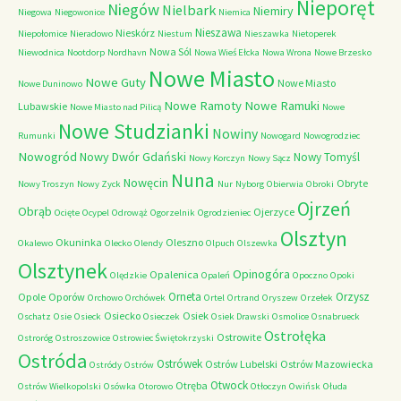
Nieporęt
Niegów
Nielbark
Niemiry
Niegowa
Niegowonice
Niemica
Nieszawa
Nieskórz
Niepołomice
Nieradowo
Niestum
Nieszawka
Nietoperek
Nowa Sól
Niewodnica
Nootdorp
Nordhavn
Nowa Wieś Ełcka
Nowa Wrona
Nowe Brzesko
Nowe Miasto
Nowe Guty
Nowe Miasto
Nowe Duninowo
Nowe Ramoty
Nowe Ramuki
Lubawskie
Nowe Miasto nad Pilicą
Nowe
Nowe Studzianki
Nowiny
Rumunki
Nowogard
Nowogrodziec
Nowogród
Nowy Dwór Gdański
Nowy Tomyśl
Nowy Korczyn
Nowy Sącz
Nuna
Nowęcin
Obryte
Nowy Troszyn
Nowy Zyck
Nur
Nyborg
Obierwia
Obroki
Ojrzeń
Obrąb
Ojerzyce
Ocięte
Ocypel
Odrowąż
Ogorzelnik
Ogrodzieniec
Olsztyn
Okuninka
Oleszno
Okalewo
Olecko
Olendy
Olpuch
Olszewka
Olsztynek
Opinogóra
Opalenica
Olędzkie
Opaleń
Opoczno
Opoki
Orneta
Orzysz
Opole
Oporów
Orchowo
Orchówek
Ortel
Ortrand
Oryszew
Orzełek
Osiecko
Osiek
Oschatz
Osie
Osieck
Osieczek
Osiek Drawski
Osmolice
Osnabrueck
Ostrołęka
Ostrowite
Ostroróg
Ostroszowice
Ostrowiec Świętokrzyski
Ostróda
Ostrówek
Ostrów Lubelski
Ostrów Mazowiecka
Ostródy
Ostrów
Otwock
Otręba
Ostrów Wielkopolski
Osówka
Otorowo
Otłoczyn
Owińsk
Ołuda