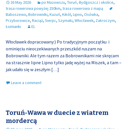
26 May 2026
po Mazowszu
,
Toruń, Bydgoszcz i okolice
,
trasa rowerowa powyżej 250km
,
trasa rowerowa z mapą
Baboszewo
,
Bobrowniki
,
Kazuń
,
Kikół
,
Lipno
,
Osówka
,
Przyborowice
,
Raciąż
,
Sierpc
,
Szymaki
,
Włocławek
,
Zakroczym
,
Łomianki
EL
Włocławek dopracowany:) Po tradycyjnym początku i
ominięciu nieoczekiwanych przeszkód ruszam na
Bobrowniki. Ale tym razem za Bobrownikami nie skręcam
na strasznie lipne Lipno tylko jadę wyżej na Miszek, a tam –
jak udało się w zeszłym
[…]
Leave a comment
Toruń-Wawa w duecie z wiatrem
mordercą