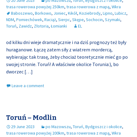
20 June 2025
po Mazowszu
,
Toruń, Bydgoszcz i okolice
,
trasa rowerowa powyżej 250km
,
trasa rowerowa z mapą
,
Wkra
Baboszewo
,
Borkowo
,
Joniec
,
Kikół
,
Koziebrody
,
Lipno
,
Lubicz
,
NDM
,
Pomiechówek
,
Raciąż
,
Sierpc
,
Skępe
,
Sochocin
,
Szymaki
,
Toruń
,
Zawidz
,
Złotoria
,
Łomianki
EL
od kilku dni wieje dramatycznie i na dziś prognozy też były
huraganowe. Łączę zatem siły z wiatrem mordercą,
wybierając tak trasę, żeby chociaż teoretycznie mieć go po
swojej stronie. Toruń! A właściwie okolice Torunia:), bo
dworzec
[…]
Leave a comment
Toruń – Modlin
29 June 2023
po Mazowszu
,
Toruń, Bydgoszcz i okolice
,
trasa rowerowa powyżej 200km
,
trasa rowerowa z mapą
,
Wkra