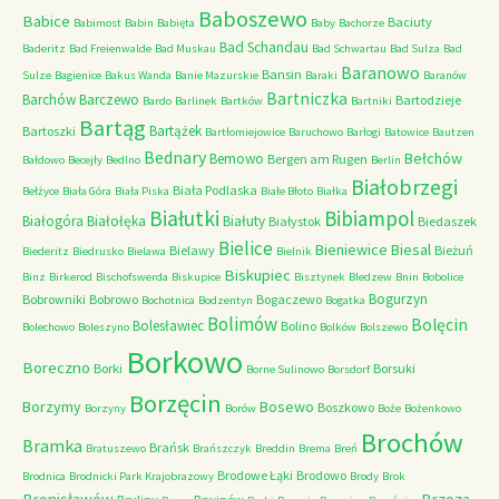
Baboszewo
Babice
Baciuty
Babimost
Babin
Babięta
Baby
Bachorze
Bad Schandau
Baderitz
Bad Freienwalde
Bad Muskau
Bad Schwartau
Bad Sulza
Bad
Baranowo
Bansin
Sulze
Bagienice
Bakus Wanda
Banie Mazurskie
Baraki
Baranów
Bartniczka
Barchów
Barczewo
Bartodzieje
Bardo
Barlinek
Bartków
Bartniki
Bartąg
Bartążek
Bartoszki
Bartłomiejowice
Baruchowo
Barłogi
Batowice
Bautzen
Bednary
Bełchów
Bemowo
Bergen am Rugen
Bałdowo
Becejły
Bedlno
Berlin
Białobrzegi
Biała Podlaska
Bełżyce
Biała Góra
Biała Piska
Białe Błoto
Białka
Białutki
Bibiampol
Białogóra
Białołęka
Białuty
Białystok
Biedaszek
Bielice
Bieniewice
Biesal
Bielawy
Bieżuń
Biederitz
Biedrusko
Bielawa
Bielnik
Biskupiec
Binz
Birkerod
Bischofswerda
Biskupice
Bisztynek
Bledzew
Bnin
Bobolice
Bogurzyn
Bobrowniki
Bobrowo
Bogaczewo
Bochotnica
Bodzentyn
Bogatka
Bolimów
Bolęcin
Bolesławiec
Bolino
Bolechowo
Boleszyno
Bolków
Bolszewo
Borkowo
Boreczno
Borki
Borsuki
Borne Sulinowo
Borsdorf
Borzęcin
Borzymy
Bosewo
Boszkowo
Borzyny
Borów
Boże
Bożenkowo
Brochów
Bramka
Brańsk
Bratuszewo
Brańszczyk
Breddin
Brema
Breń
Brodowe Łąki
Brodowo
Brodnica
Brodnicki Park Krajobrazowy
Brody
Brok
Bronisławów
Brzoza