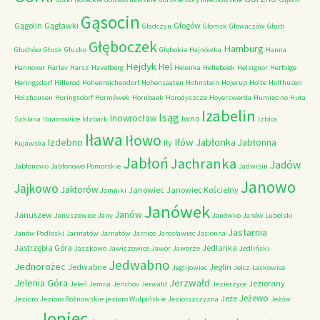
Gąsocin
Gągolin
Gągławki
Głogów
Gładczyn
Głomsk
Głowaczów
Głuch
Głęboczek
Hamburg
Głuchów
Głusk
Głusko
Głębokie
Hajnówka
Hanna
Hejdyk
Hel
Hannover
Harlev
Harsz
Havelberg
Helenka
Hellebaek
Helsignor
Herfolge
Heringsdorf
Hillerod
Hohenreichendorf
Hohensaaten
Hohnstein
Hojerup
Holte
Holthusen
Holzhausen
Horingsdorf
Hormówek
Hornbaek
Horodyszcze
Hoyerswerda
Humięcino
Huta
Izabelin
Isąg
Inowrocław
Iwno
Szklana
Ibramowice
Idzbark
Izbica
Iława
Iłowo
Iłów
Jabłonka
Izdebno
Jabłonna
Iły
Kujawska
Jabłoń
Jachranka
Jadów
Jabłonowo
Jabłonowo Pomorskie
Jadwisin
Janowo
Jajkowo
Jaktorów
Janowiec
Janowiec Kościelny
Jamniki
Janówek
Janów
Januszew
Januszewice
Jany
Janówko
Janów Lubelski
Jastarnia
Janów Podlaski
Jarmatów
Jarnatów
Jarnice
Jarosławiec
Jasionna
Jastrzębia Góra
Jedlanka
Jaszkowo
Jawiszowice
Jawor
Jaworze
Jedliński
Jedwabno
Jednorożec
Jedwabne
Jeglin
Jeglijowiec
Jelcz-Laskowice
Jerzwałd
Jelenia Góra
Jeziorany
Jeleń
Jemna
Jerichov
Jerwałd
Jezierzyce
Jeżewo
Jeże
Jezioro
Jezioro Rożnowskie
jezioro Wulpińskie
Jeziorszczyzna
Jeżów
Joniec