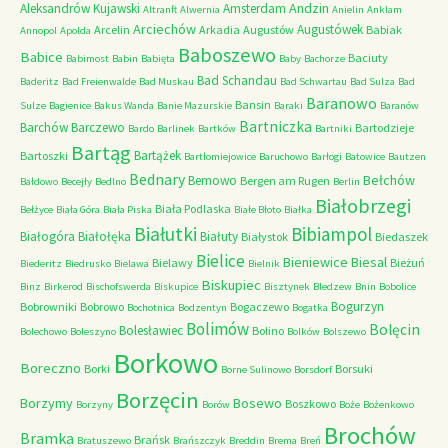
Andzin
Aleksandrów Kujawski
Amsterdam
Altranft
Alwernia
Anielin
Anklam
Arciechów
Augustówek
Arcelin
Arkadia
Augustów
Babiak
Annopol
Apolda
Baboszewo
Babice
Baciuty
Babimost
Babin
Babięta
Baby
Bachorze
Bad Schandau
Baderitz
Bad Freienwalde
Bad Muskau
Bad Schwartau
Bad Sulza
Bad
Baranowo
Bansin
Sulze
Bagienice
Bakus Wanda
Banie Mazurskie
Baraki
Baranów
Bartniczka
Barchów
Barczewo
Bartodzieje
Bardo
Barlinek
Bartków
Bartniki
Bartąg
Bartążek
Bartoszki
Bartłomiejowice
Baruchowo
Barłogi
Batowice
Bautzen
Bednary
Bełchów
Bemowo
Bergen am Rugen
Bałdowo
Becejły
Bedlno
Berlin
Białobrzegi
Biała Podlaska
Bełżyce
Biała Góra
Biała Piska
Białe Błoto
Białka
Białutki
Bibiampol
Białogóra
Białołęka
Białuty
Białystok
Biedaszek
Bielice
Bieniewice
Biesal
Bielawy
Bieżuń
Biederitz
Biedrusko
Bielawa
Bielnik
Biskupiec
Binz
Birkerod
Bischofswerda
Biskupice
Bisztynek
Bledzew
Bnin
Bobolice
Bogurzyn
Bobrowniki
Bobrowo
Bogaczewo
Bochotnica
Bodzentyn
Bogatka
Bolimów
Bolęcin
Bolesławiec
Bolino
Bolechowo
Boleszyno
Bolków
Bolszewo
Borkowo
Boreczno
Borki
Borsuki
Borne Sulinowo
Borsdorf
Borzęcin
Borzymy
Bosewo
Boszkowo
Borzyny
Borów
Boże
Bożenkowo
Brochów
Bramka
Brańsk
Bratuszewo
Brańszczyk
Breddin
Brema
Breń