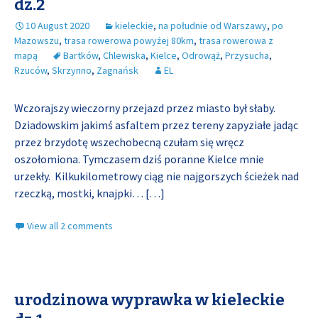
dz.2
10 August 2020
kieleckie
,
na południe od Warszawy
,
po
Mazowszu
,
trasa rowerowa powyżej 80km
,
trasa rowerowa z
mapą
Bartków
,
Chlewiska
,
Kielce
,
Odrowąż
,
Przysucha
,
Rzuców
,
Skrzynno
,
Zagnańsk
EL
Wczorajszy wieczorny przejazd przez miasto był słaby.
Dziadowskim jakimś asfaltem przez tereny zapyziałe jadąc
przez brzydotę wszechobecną czułam się wręcz
oszołomiona. Tymczasem dziś poranne Kielce mnie
urzekły. Kilkukilometrowy ciąg nie najgorszych ścieżek nad
rzeczką, mostki, knajpki…
[…]
View all 2 comments
urodzinowa wyprawka w kieleckie