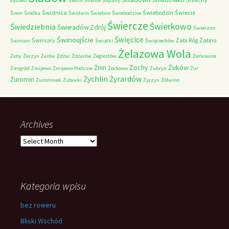
Łętowo
Ślesin
Śliwice
Ślężany
Świdnica
Świebodzin
Świecie
Śrem
Śródka
Świdwin
Świebno
Świebodzice
Świercze
Świerkowo
Świedziebnia
Świeradów Zdrój
Świerzno
Świnoujście
Święcice
Świniary
Żabi Róg
Żabno
Świniarc
Świątki
Święciechów
Żelazowa Wola
Żaby
Żarzyn
Żarów
Żdżar
Żdżarów
Żegiestów
Żerkowice
Żochy
Żuków
Żnin
Żmigród
Żmijewo
Żmijewo-Podusie
Żochowo
Żubryn
Żur
Żychlin
Żyrardów
Żuromin
Żurominek
Żuławki
Żyrzyn
Żółwino
Archives
Archives
Kategoria wpisu
bez roweru
Bliski Wschód