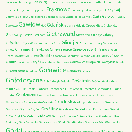
Flensburg
Falkowo
Flansburg
Florynki
Franciszkowo
Fredericia
Friedland
Friedrichstahl
Frąknowo
Gaj
Gady
Frombork
Frydland
Frygnowo
Funka
Fynshav
Gabrysin
Garwolin
Gartz
Gajówka
Garbów
Garczegorze
Gardna Wielka
Gardzienice
Garnek
Gassy
Gawłów
Gdańsk
Gdynia
Gawłowo
Gać
Gdynia Orłowo
Gidle
Giebałtów
Gietrzwałd
Gierwaty
Giławy
Gierłoż
Giethoorn
Giewartów
Gilleleje
Glinojeck
Giżycko
Giżycko Olsztyn
Glaucha
Glina
Glodowo
Gnaty Szczerbaki
Gniewino
Gniewniewice
Gniewoszów
Gniewkowo
Gniezno
Gniew
Gnoien
Goerlitz
Godkowo
Golub-Dobrzyń
Goczałkowice
Golczewo
Goleniów
Golesze
Gorlice
Gorlitz
Goryń
Gorzów Wielkopolski
Gostynin
Goruńsko
Gorzechowo
Gorzków
Gouda
Goławice
Goworowo
Gołańcz
Gozdowo
Gołdap
Gołotczyzna
Gościmin
Gołuń
Gołąb
Gołąbki
Gościno
Goźlin
Graal
Grabie
Muritz
Grabin
Grabowo
Grabów nad Pilicą
Gradki
Graested
Greifswald
Grimma
Grodziczno
Grodno
Grodzisk
Grodzisk Mazowiecki
Grodziszcze
Grodziszcze
Grudusk
Mazowieckie
Gromadno
Großenhain
Grudziądz
Gruenewald
Grunwald
Gryźliny
Gruszka
Gryfice
Grzybowo
Gródek nad Dunajcem
Gryfino
Gródki
Gudowo
Guzów
Gwda Wielka
Grójec
Grębków
Gubin
Guronys
Gutkowo
Gutowo
Gwizdały
Góra Dylewska
Góra Kalwaria
Górale
Góraliki
Góra Puławska
Góra Włodowska
Górki
Górzno
Gąbin
Górki Noteckie
Górowo Iławskie
Górskie
Góry Miechowskie