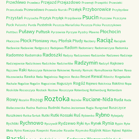
Przechlewo
Przejazd
Przejazdowo
Przedecz
Przemęt
Przepitki
Przesieki
Przyborowice
Przełęk
Przewodowo
Przeszkoda
Przewóz Nurski
Przybysław
Psucin
Przystań
Przytyk
Przyłęk
Przysucha
Przęsławice
Pszczew
Pszczyna
Puck
Pustelnik
Pulsnitz
Purda
Puszcza Mariańska
Puszcza Piska
Puszczykowo
Puławy
Pułtusk
Płochocin
Puttbus
Pyrzowice
Pyrzyce
Pyzdry
Pławno
Raciąż
Płock
Płońsk
Płoniawy
Płudy
Płociczno
Płoty
Racibory
Raciążek
Radom
Racławice
Radawiec
Radgoszcz
Radojewo
Radomierz
Radomierzyce
Radomka
Radoszki
Radomno
Radomsko
Radysy
Radzanowo
Radzanów
Radzewo
Radzieje
Radzymin
Rajkowo
Radziejowice
Radzikowo
Radzików
Radziwiłów
Radzyń
Raki
Rajszew
Rakoszyce
Rakowice
Rakowiec
Ramoty
Ramuki
Ramułtowice
Rathen
Rawa
Rewal
Rawka
Reszel
Mazowiecka
Reda
Regielnica
Regimin
Resko
Ribnitz
Ringebalde
Rogóż
Roguszyn
Rojewo
Rokitno
Rochale
Rogalice
Rogalin
Rogoziniec
Rokitnica
Ropa
Roskilde
Rossoszyca
Rostock
Rostow
Roszczyce
Rotenburg
Rothenburg
Rotterdam
Roztoka
Ruciane-Nida
Rowy
Rozogi
Ruda
Rozalin
Rożnów
Ruda
Rudniki
Ruszczyce
Białaczowska
Rudna
Rudnica
Rudno Jeziorowe
Rugia
Rungsted
Rybno
Ruś
Rutki Kossaki
Ruszkowo
Rutki
Rutka-Tartak
Rybienko
Rybojady
Rychnowo
Rynia
Rydzewo
Ryki
Rynek
Rychliki
Ryczywół
Ryn
Rypin
Ryte
Rząśnik
Błota
Rytro
Rzeczyca
Rzepniki
Rzeszów
Rzuców
Rzymsko
Różan
Rąbież
Rąblów
Rączki