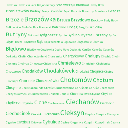
Brodowe Łąki
Brodowo
Brodnica
Brodnicki Park Krajobrazowy
Brody
Brok
Bronisławów
Brzoza
Bruliny
Brwinów
Brusy
Bryki
Brzezie
Brzeziny
Brzeźnica
Brzozówka
Brzozie
Brzydowo
Brzuza
Buckow
Budy
Budy
Burdąg
Bulkowo
Busko Zdrój
Sulkowskie
Budzów
Buk Pomorski
Burg
Butryny
Bystre Chrzany
Bydgoszcz
Bydlino
Butzow
Bydlin
Bytów
Bąki
Bógdał
Bączal
Bądkowo
Bąki Wieczfnia
Bąkowiec
Błogosławie
Błotnica
Błędowo
Błędówko
Cecylówka
Cedry Małe
Cegielnia
Cegłów
Celejów
Ceranów
Chałupy
Charzykowy
Cerkwica
Chalin
Charlottenlund
Charsznica
Chechło
Chełm
Chmielewo
Chełmno
Chełmża
Chlebowo
Chlewiska
Chmielnik
Chobienice
Chodakówek
Chodaków
Chojnice
Choczewo
Chodzież
Chojny
Chotomów
Chotum
Chorzele
Choszczówka
Chomiąża
Chrcynno
Christiansminde
Chrośle
Chruszczobród
Chruściele
Chruśle
Chrzanowo
Chwaliszewo
Chylice
Chrzypsko Wielkie
Chrząchówek
Chudek
Chudki
Chycina
Ciechanów
Ciche
Chyliczki
Chynów
Ciechocin
Ciechanowiec
Cieksyn
Ciechocinek
Ciekocinko
Cieciórki
Cieplice
Cierpice
Cieszyno
Cybulice
Cottbus
Cyganka
Czaplinek
Cigacice
Criewen
Cychry
Czaplin
Czarna