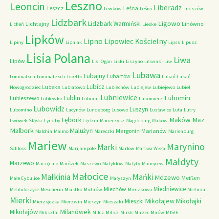
Leszno
Leoncin
Liberadz
Leszcz
Leśna
Lewków
Leśno
Libiszów
Lidzbark
Ligowo
Lidzbark Warmiński
Lichtajny
Linówno
Licheń
Lieske
Lipków
Lipno
Lipowiec Kościelny
Lipiny
Lipniak
Lipsk
Lipusz
Lisia Polana
Liwa
Lipów
Lisi Ogon
Liski
Liszyno
Litwinki
Liw
Lubawa
Lubajny
Lubartów
Lommatsch
Lommatzsch
Loretto
Lubań
Lubań
Lubicz
Lubeka
Nowogrodziec
Lubiatowo
Lubiechów
Lubiejew
Lubiejewo
Lubiel
Lubniewice
Lubomin
Lublin
Lubieszewo
Lublewko
Lubmin
Lubomierz
Lubowidz
Luszyn
Lubomino
Lucynów
Lundeborg
Lusowo
Lusławice
Luta
Lutry
Maków Maz.
Lębork
Lwówek Śląski
Lyndby
Lędzin
Macierzysz
Magdeburg
Maków
Malbork
Malużyn
Margonin
Marianów
Malchin
Malmo
Mareczki
Marienburg
Mariew
Marynino
Marki
Schloss
Marijampole
Marlow
Martwa Wisła
Małdyty
Marzewo
Marzęcino
Marózek
Maszewo
Matyldów
Matyty
Maurycew
Małocice
Małkinia
Mańki
Mdzewo
Meißen
Małe Cybulice
Małyszyn
Miedniewice
Miechów
Melibdorzyce
Mescherin
Miastko
Michrów
Mieczkowo
Mielnica
Mierki
Mikołajew
Mikołajki
Mieszki
Mierziączka
Mierzwin
Mierzyn
Mieszaki
Milanówek
Mikołajów
Miksztal
Milcz
Milicz
Mirsk
Mirzec
Mirów
MISIE