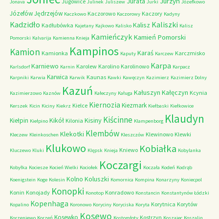
Jurzyn
Jurata
Jugowice
Jonava
Julinek
Juliszew
Jurki
Józefkowo
Józefów
Jędrzejów
Kaczorowo
Kaczory
Kaczkowo
Kaczorowy
Kadyny
Kadzidło
Kaliszki
Kalisz
Kadłubówka
Kajetany
Kajkowo
Kalisko
Kalisz
Kamieńczyk
Kamień Pomorski
Pomorski
Kalvarija
Kamienna Knieja
Kampinos
Kamion
Karaś
Kamionka
Karczmisko
Kaputy
Karczew
Karpa
Karniewo
Karolew
Karolino
Karolinowo
Karlsdorf
Karnin
Karpacz
Karwica
Kaunas
Karpniki
Karwia
Karwik
Kawki
Kawęczyn
Kazimierz
Kazimierz Dolny
Kazuń
Kałuszyn
Kałęczyn
Kcynia
Kazimierzowo
Kaznów
Kałeczyny
Kaługa
Kiernozia
Kiezmark
Kielce
Kerszek
Kicin
Kiciny
Kiekrz
Kiełbaski
Kiełkowice
Klaudyn
Kiścinne
Kikół
Kisiny
Kiełpin
Kilonia
Kiełpino
Klampenborg
Klembów
Klekotki
Klewinowo
Klewki
Kleczew
Kleinkoschen
Kleszczów
Klukowo
Kobiałka
Kniewo
Kluczewo
Kluki
Klępsk
Knieja
Kobylanka
Koczargi
Kobyłka
Kociesze
Kocień Wielki
Kociołek
Koczała
Kodeń
Kodrąb
Kolno
Koluszki
Koenigstein
Koge
Kolesin
Komornica
Kompina
Konarzyny
Koniecpol
Konopki
Konin
Konojady
Konradowo
Konotop
Konstancin
Konstantynów Łódzki
Kopenhaga
Korytnica
Korytów
Kopalino
Koronowo
Koryciny
Koryciska
Koryta
Kosewo
Kosewko
Kostrzyn
Korzeniewo
Korzeń
Kostomłoty
Koszajec
Koszalin