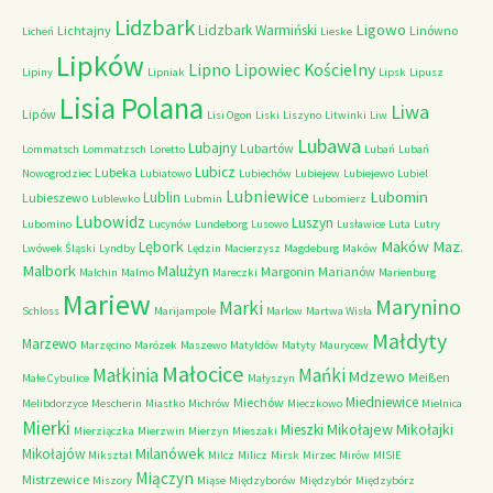
Lidzbark
Ligowo
Lidzbark Warmiński
Lichtajny
Linówno
Licheń
Lieske
Lipków
Lipno
Lipowiec Kościelny
Lipiny
Lipniak
Lipsk
Lipusz
Lisia Polana
Liwa
Lipów
Lisi Ogon
Liski
Liszyno
Litwinki
Liw
Lubawa
Lubajny
Lubartów
Lommatsch
Lommatzsch
Loretto
Lubań
Lubań
Lubicz
Lubeka
Nowogrodziec
Lubiatowo
Lubiechów
Lubiejew
Lubiejewo
Lubiel
Lubniewice
Lubomin
Lublin
Lubieszewo
Lublewko
Lubmin
Lubomierz
Lubowidz
Luszyn
Lubomino
Lucynów
Lundeborg
Lusowo
Lusławice
Luta
Lutry
Maków Maz.
Lębork
Lwówek Śląski
Lyndby
Lędzin
Macierzysz
Magdeburg
Maków
Malbork
Malużyn
Margonin
Marianów
Malchin
Malmo
Mareczki
Marienburg
Mariew
Marynino
Marki
Schloss
Marijampole
Marlow
Martwa Wisła
Małdyty
Marzewo
Marzęcino
Marózek
Maszewo
Matyldów
Matyty
Maurycew
Małocice
Małkinia
Mańki
Mdzewo
Meißen
Małe Cybulice
Małyszyn
Miedniewice
Miechów
Melibdorzyce
Mescherin
Miastko
Michrów
Mieczkowo
Mielnica
Mierki
Mikołajew
Mikołajki
Mieszki
Mierziączka
Mierzwin
Mierzyn
Mieszaki
Milanówek
Mikołajów
Miksztal
Milcz
Milicz
Mirsk
Mirzec
Mirów
MISIE
Miączyn
Mistrzewice
Miszory
Miąse
Międzyborów
Międzybór
Międzybórz