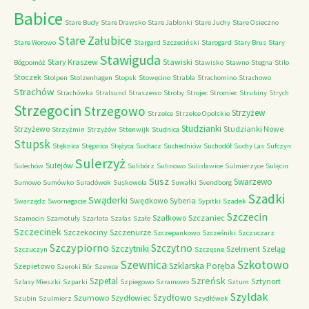
Babice
Stare Budy
Stare Drawsko
Stare Jabłonki
Stare Juchy
Stare Osieczno
Stare Załubice
Stare Worowo
Stargard Szczeciński
Starogard
Stary Brus
Stary
Stawiguda
Stary Kraszew
Stawiski
Bógpomóż
Stawisko
Stawno
Stegna
Stilo
Stoczek
Stolpen
Stolzenhagen
Stopsk
Stowęcino
Strabla
Strachomino
Strachowo
Strachów
Strachówka
Stralsund
Straszewo
Stroby
Strojec
Stromiec
Strubiny
Strych
Strzegocin
Strzegowo
Strzyżew
Strzelce
Strzelce Opolskie
Studzianki
Strzyżewo
Studzianki Nowe
Strzyżmin
Strzyżów
Sttenwijk
Studnica
Stupsk
Stęknica
Stępnica
Stężyca
Suchacz
Suchedniów
Suchodół
Suchy Las
Sufczyn
Sulerzyż
Sulejów
Sulechów
Sulibórz
Sulinowo
Sulisławice
Sulmierzyce
Sulęcin
Susz
Swarzewo
Sumowo
Sumówko
Suradówek
Suskowola
Suwałki
Svendborg
Szadki
Swąderki
Swędkowo
Syberia
Swarzędz
Swornegacie
Sypitki
Szadek
Szczecin
Szałkowo
Szczaniec
Szamocin
Szamotuły
Szarlota
Szałas
Szałe
Szczecinek
Szczekociny
Szczenurze
Szczepankowo
Szcześniki
Szczuczarz
Szczypiorno
Szczytno
Szczytniki
Szelment
Szeląg
Szczuczyn
Szczęsne
Szkotowo
Szewnica
Szklarska Poręba
Szepietowo
Szeroki Bór
Szewce
Szreńsk
Szpetal
Sztynort
Szlasy Mieszki
Szparki
Szpiegowo
Szramowo
Sztum
Szyldak
Szydłowo
Szumowo
Szydłowiec
Szubin
Szulmierz
Szydłówek