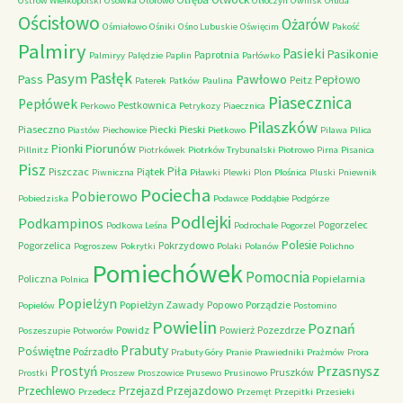
Ostrów Wielkopolski
Osówka
Otorowo
Otłoczyn
Owińsk
Ołuda
Ościsłowo
Ożarów
Ośmiałowo
Ośniki
Ośno Lubuskie
Oświęcim
Pakość
Palmiry
Pasieki
Pasikonie
Paprotnia
Palmiryy
Palędzie
Paplin
Parłówko
Pasłęk
Pasym
Pawłowo
Pass
Pepłowo
Peitz
Paterek
Patków
Paulina
Piasecznica
Pepłówek
Pestkownica
Perkowo
Petrykozy
Piaecznica
Pilaszków
Piaseczno
Piecki
Pieski
Piastów
Piechowice
Pietkowo
Pilawa
Pilica
Piorunów
Pionki
Pillnitz
Piotrkówek
Piotrków Trybunalski
Piotrowo
Pirna
Pisanica
Pisz
Piła
Piszczac
Piątek
Piwniczna
Piławki
Plewki
Plon
Plośnica
Pluski
Pniewnik
Pociecha
Pobierowo
Pobiedziska
Podawce
Poddąbie
Podgórze
Podlejki
Podkampinos
Pogorzelec
Podkowa Leśna
Podrochale
Pogorzel
Polesie
Pogorzelica
Pokrzydowo
Pogroszew
Pokrytki
Polaki
Polanów
Polichno
Pomiechówek
Pomocnia
Policzna
Popielarnia
Polnica
Popielżyn
Popielżyn Zawady
Popowo
Porządzie
Popielów
Postomino
Powielin
Poznań
Powidz
Powierż
Pozezdrze
Poszeszupie
Potworów
Prabuty
Poświętne
Poźrzadło
Prabuty Góry
Pranie
Prawiedniki
Prażmów
Prora
Przasnysz
Prostyń
Pruszków
Prostki
Proszew
Proszowice
Prusewo
Prusinowo
Przechlewo
Przejazd
Przejazdowo
Przedecz
Przemęt
Przepitki
Przesieki