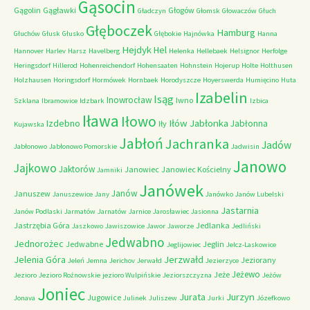
Gąsocin
Gągolin
Gągławki
Głogów
Gładczyn
Głomsk
Głowaczów
Głuch
Głęboczek
Hamburg
Głuchów
Głusk
Głusko
Głębokie
Hajnówka
Hanna
Hejdyk
Hel
Hannover
Harlev
Harsz
Havelberg
Helenka
Hellebaek
Helsignor
Herfolge
Heringsdorf
Hillerod
Hohenreichendorf
Hohensaaten
Hohnstein
Hojerup
Holte
Holthusen
Holzhausen
Horingsdorf
Hormówek
Hornbaek
Horodyszcze
Hoyerswerda
Humięcino
Huta
Izabelin
Isąg
Inowrocław
Iwno
Szklana
Ibramowice
Idzbark
Izbica
Iława
Iłowo
Iłów
Jabłonka
Izdebno
Jabłonna
Iły
Kujawska
Jabłoń
Jachranka
Jadów
Jabłonowo
Jabłonowo Pomorskie
Jadwisin
Janowo
Jajkowo
Jaktorów
Janowiec
Janowiec Kościelny
Jamniki
Janówek
Janów
Januszew
Januszewice
Jany
Janówko
Janów Lubelski
Jastarnia
Janów Podlaski
Jarmatów
Jarnatów
Jarnice
Jarosławiec
Jasionna
Jastrzębia Góra
Jedlanka
Jaszkowo
Jawiszowice
Jawor
Jaworze
Jedliński
Jedwabno
Jednorożec
Jedwabne
Jeglin
Jeglijowiec
Jelcz-Laskowice
Jerzwałd
Jelenia Góra
Jeziorany
Jeleń
Jemna
Jerichov
Jerwałd
Jezierzyce
Jeżewo
Jeże
Jezioro
Jezioro Rożnowskie
jezioro Wulpińskie
Jeziorszczyzna
Jeżów
Joniec
Jurzyn
Jurata
Jugowice
Jonava
Julinek
Juliszew
Jurki
Józefkowo