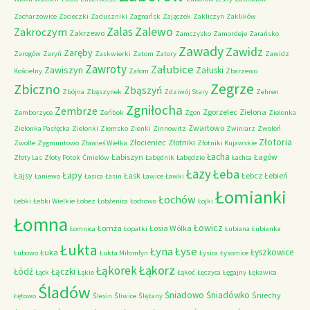
Zacharzowice
Zacieczki
Zaduszniki
Zagnańsk
Zajączek
Zakliczyn
Zaklików
Zalas
Zalewo
Zakroczym
Zakrzewo
Zamczysko
Zamordeje
Zarańsko
Zawady
Zawidz
Zaręby
Zarogów
Zaryń
Zaskwierki
Zatom
Zatory
Zawidz
Zawroty
Załubice
Zawiszyn
Załuski
Kościelny
Załom
Zbarzewo
Zegrze
Zbiczno
Zbąszyń
Zbójna
Zbąszynek
Zdziwój Stary
Zehren
Zgniłocha
Zembrze
Zgorzelec
Zielona
Zemborzyce
Zeńbok
Zgon
Zielonka
Zwartowo
Zielonka Pasłęcka
Zielonki
Ziemsko
Zienki
Zinnowitz
Zwiniarz
Zwoleń
Złotoria
Złocieniec
Złotniki
Zwolle
Zygmuntowo
Zławieś Wielka
Złotniki Kujawskie
Łacha
Łabiszyn
Łagów
Złoty Las
Złoty Potok
Ćmielów
Łabędnik
Łabędzie
Łachca
Łazy
Łeba
Łapy
Łajsy
Łask
Łebcz
Łebień
Łaniewo
Łasica
Łasin
Ławice
Ławki
Łomianki
Łochów
Łebki
Łebki Wielkie
Łobez
Łobżenica
Łochowo
Łojki
Łomna
Łowicz
Łomża
Łosia Wólka
Łomnica
Łopatki
Łubiana
Łubianka
Łukta
Łyna
Łyse
Łyszkowice
Łuka
Łubowo
Łukta Miłomłyn
Łysica
Łysomice
Łąkorz
Łąkorek
Łódź
Łączki
Łąck
Łąkie
Łąkoć
Łęczyca
Łęgajny
Łękawica
Śladów
Śniadowo
Śniadówko
Śniechy
Łętowo
Ślesin
Śliwice
Ślężany