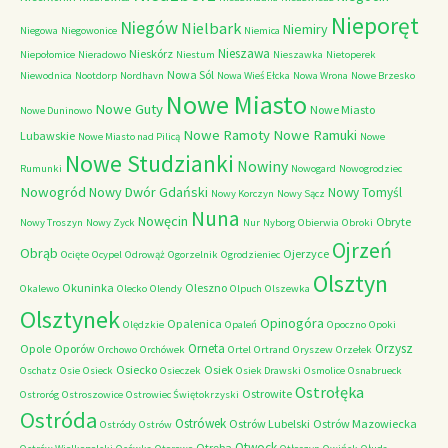
Nieporęt
Niegów
Nielbark
Niemiry
Niegowa
Niegowonice
Niemica
Nieszawa
Nieskórz
Niepołomice
Nieradowo
Niestum
Nieszawka
Nietoperek
Nowa Sól
Niewodnica
Nootdorp
Nordhavn
Nowa Wieś Ełcka
Nowa Wrona
Nowe Brzesko
Nowe Miasto
Nowe Guty
Nowe Miasto
Nowe Duninowo
Nowe Ramoty
Nowe Ramuki
Lubawskie
Nowe Miasto nad Pilicą
Nowe
Nowe Studzianki
Nowiny
Rumunki
Nowogard
Nowogrodziec
Nowogród
Nowy Dwór Gdański
Nowy Tomyśl
Nowy Korczyn
Nowy Sącz
Nuna
Nowęcin
Obryte
Nowy Troszyn
Nowy Zyck
Nur
Nyborg
Obierwia
Obroki
Ojrzeń
Obrąb
Ojerzyce
Ocięte
Ocypel
Odrowąż
Ogorzelnik
Ogrodzieniec
Olsztyn
Okuninka
Oleszno
Okalewo
Olecko
Olendy
Olpuch
Olszewka
Olsztynek
Opinogóra
Opalenica
Olędzkie
Opaleń
Opoczno
Opoki
Orneta
Orzysz
Opole
Oporów
Orchowo
Orchówek
Ortel
Ortrand
Oryszew
Orzełek
Osiecko
Osiek
Oschatz
Osie
Osieck
Osieczek
Osiek Drawski
Osmolice
Osnabrueck
Ostrołęka
Ostrowite
Ostroróg
Ostroszowice
Ostrowiec Świętokrzyski
Ostróda
Ostrówek
Ostrów Lubelski
Ostrów Mazowiecka
Ostródy
Ostrów
Otwock
Otręba