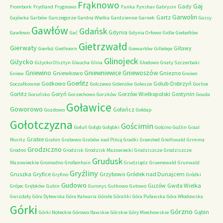
Frąknowo
Gaj
Gady
Frombork
Frydland
Frygnowo
Funka
Fynshav
Gabrysin
Garwolin
Gartz
Gajówka
Garbów
Garczegorze
Gardna Wielka
Gardzienice
Garnek
Gassy
Gawłów
Gdańsk
Gdynia
Gawłowo
Gać
Gdynia Orłowo
Gidle
Giebałtów
Gietrzwałd
Gierwaty
Giławy
Gierłoż
Giethoorn
Giewartów
Gilleleje
Glinojeck
Giżycko
Giżycko Olsztyn
Glaucha
Glina
Glodowo
Gnaty Szczerbaki
Gniewino
Gniewniewice
Gniewoszów
Gniewkowo
Gniezno
Gniew
Gnoien
Goerlitz
Godkowo
Golub-Dobrzyń
Goczałkowice
Golczewo
Goleniów
Golesze
Gorlice
Gorlitz
Goryń
Gorzów Wielkopolski
Gostynin
Goruńsko
Gorzechowo
Gorzków
Gouda
Goławice
Goworowo
Gołańcz
Gozdowo
Gołdap
Gołotczyzna
Gościmin
Gołuń
Gołąb
Gołąbki
Gościno
Goźlin
Graal
Grabie
Muritz
Grabin
Grabowo
Grabów nad Pilicą
Gradki
Graested
Greifswald
Grimma
Grodziczno
Grodno
Grodzisk
Grodzisk Mazowiecki
Grodziszcze
Grodziszcze
Grudusk
Mazowieckie
Gromadno
Großenhain
Grudziądz
Gruenewald
Grunwald
Gryźliny
Gruszka
Gryfice
Grzybowo
Gródek nad Dunajcem
Gryfino
Gródki
Gudowo
Guzów
Gwda Wielka
Grójec
Grębków
Gubin
Guronys
Gutkowo
Gutowo
Gwizdały
Góra Dylewska
Góra Kalwaria
Górale
Góraliki
Góra Puławska
Góra Włodowska
Górki
Górzno
Gąbin
Górki Noteckie
Górowo Iławskie
Górskie
Góry Miechowskie