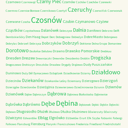
Czarny Piec
Czarnowo
Czarnów
Czarnowąż
Czchów
Czechów
Czerewki
Czeruchy
Czermno
Czernice Borowe
Czernikowo
Czertyń
Czerwińsk
Czerwonak
Czosnów
Czubin
Czymanowo
Czyżew
Czerwone
Czocha
Dalnia
Cząstków
Dalanówek
Daniłowo
Częstochowa
Daleszyce
Debrzno
Delft
Den Haag
Dobre Miasto
Dembskie Góry
Depot
Derc
Dobiegniew
Dobieżyn
Dobrojewo
Dobrzyń
Dobrzyków
Dobrylas
Dobrzeń
Dobrzyca
Doktorce
Dolna Grupa
Domaniew
Dorotowo
Drawsko Pomorskie
Drawno
Dosłońce
Dołubno
Drebkau
Drogiszka
Dresden
Dreszew
Drewniaczki
Drewnów
Drezdenko
Droblin
Dudy Puszczańskie
Drogoszewo
Drohiczyn
Droszków
Drwalew
Drygały
Drążewo
Działdowo
Duninowo
Duży Dół
Dymaczewo
Dzbądzek
Dziadkowice
Dziarny
Dziekanów
Dzierzgoń
Dziecinów
Dzierzgowo
Dziekanów Leśny
Dziemiany
Dziwnów
Dzierżążnia
Dzierzgów
Dzierżoniów
Dziewierzewo
Dziećmirowice
Dziunin
Dąbrowa
Dziwnówek
Dąbie
Dąbroszyn
Dąbrowa Białostocka
Dąbrowice
Dębina
Dębe
Dąbrówno
Dąbrówka
Dębionek
Dębki
Dęblin
Dębniki
Długosiodło
Dłużek
Dłużka
Dłużniewo
Dębowo
Dłużewo
Dźwierzuty
Dźwirzuty
Elbląg
Dźwirzyno
Elgnówko
Edwardów
Elżbietów
Erurt
Ełk Szyba
Fabianki
Faborgi
Flensburg
Falkowo
Flansburg
Florynki
Franciszkowo
Fredericia
Friedland
Friedrichstahl