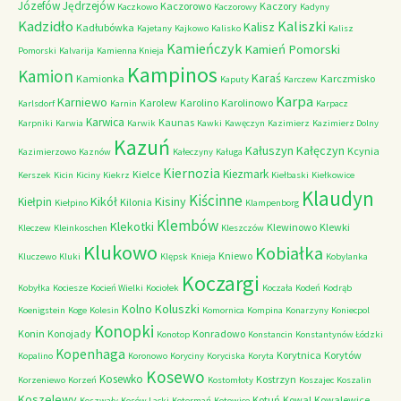
Józefów
Jędrzejów
Kaczorowo
Kaczory
Kaczkowo
Kaczorowy
Kadyny
Kadzidło
Kaliszki
Kalisz
Kadłubówka
Kajetany
Kajkowo
Kalisko
Kalisz
Kamieńczyk
Kamień Pomorski
Pomorski
Kalvarija
Kamienna Knieja
Kampinos
Kamion
Karaś
Kamionka
Karczmisko
Kaputy
Karczew
Karpa
Karniewo
Karolew
Karolino
Karolinowo
Karlsdorf
Karnin
Karpacz
Karwica
Kaunas
Karpniki
Karwia
Karwik
Kawki
Kawęczyn
Kazimierz
Kazimierz Dolny
Kazuń
Kałuszyn
Kałęczyn
Kcynia
Kazimierzowo
Kaznów
Kałeczyny
Kaługa
Kiernozia
Kiezmark
Kielce
Kerszek
Kicin
Kiciny
Kiekrz
Kiełbaski
Kiełkowice
Klaudyn
Kiścinne
Kikół
Kisiny
Kiełpin
Kilonia
Kiełpino
Klampenborg
Klembów
Klekotki
Klewinowo
Klewki
Kleczew
Kleinkoschen
Kleszczów
Klukowo
Kobiałka
Kniewo
Kluczewo
Kluki
Klępsk
Knieja
Kobylanka
Koczargi
Kobyłka
Kociesze
Kocień Wielki
Kociołek
Koczała
Kodeń
Kodrąb
Kolno
Koluszki
Koenigstein
Koge
Kolesin
Komornica
Kompina
Konarzyny
Koniecpol
Konopki
Konin
Konojady
Konradowo
Konotop
Konstancin
Konstantynów Łódzki
Kopenhaga
Korytnica
Korytów
Kopalino
Koronowo
Koryciny
Koryciska
Koryta
Kosewo
Kosewko
Kostrzyn
Korzeniewo
Korzeń
Kostomłoty
Koszajec
Koszalin
Koszelewy
Kotuń
Kowal
Kowalewice
Koszwały
Kosów Lacki
Kotermań
Kotowice