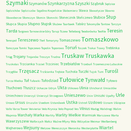
Szymaki
Szyszki
Szynkarzyzna
Szymanów
Sząbruk
Sędzice
Sława
Sędzichów
Sędziszów
Sępólno Krajeńskie
Słabomierz
Sławatycze
Sławno
Słup
Słubice
Słonecznik
Słończewo
Sławoborze
Słomczyn
Słomin
Słomniki
Słupno
Słupsk
Słupca
Słupia
Tabórz
Służew
Taarbaek
Takomyśle
Tantow
Tarczyn
Teresin
Tarda
Targowo
Tarnowskie Góry
Tarup
Tczew
Telleborg
Teodorówka
Teofile
Tomaszkowo
Tereszewo
Tomaszewo
Terespol
Tleń
Tomaryny
Toruń
Treblinka
Tomczyce
Tomki
Topczewo
Topolin
Toporowo
Toszek
Trakai
Trawy
Truskaw
Truskawka
Trojany
Trląg
Trojanów
Troszyn
Trudna
Trzebiatów
Trzcianka
Trzciniec
Truskolas
Trzciel
Trzebuń
Trzemeszno Lubuskie
Trzęsacz
Turośl
Tuczki
Tuchola
Trzygłów
Trzścianka
Trębice
Tujsk
Tum
Tułowice
Tynwałd
Tuł
Tułodziad
Tyłowo
Turza Wielka
Tuławki
Ukta
Tłuchowo
Tłuszcz
Ulinia
Uchacze
Udryn
Ulikowo
Ulrichorst
Umiastów
Urle
Unieszewo
Uniechowo
Uniszki
Unierzyż
Unierzyż Strzegowo
Unin
Upałty
Ustka
Ursus
Uzdowo
Urowo
Urszulin
Usedom
Ustanówek
Ustroń
Uznam
Uścięcice
Vilnius
Vallo
Varso Tower
Veivieriai
Velo Krynica
Velo Poprad
Ves
Wadąg
Walidrogi
Walim
Warka
Warlity Wielkie
Warchały
Warmiak
Wapnica
Warlity
Warszawa
Warta
Wawrzyszew
Wałbrzych
Wałcz
Ważne Młyny
Wda
Wdzydze
Weimar
Weißenberg
Wejsuny
Wiartel
Wejherowo
Welzow
Wereszczyn
Weronika
Westerplatte