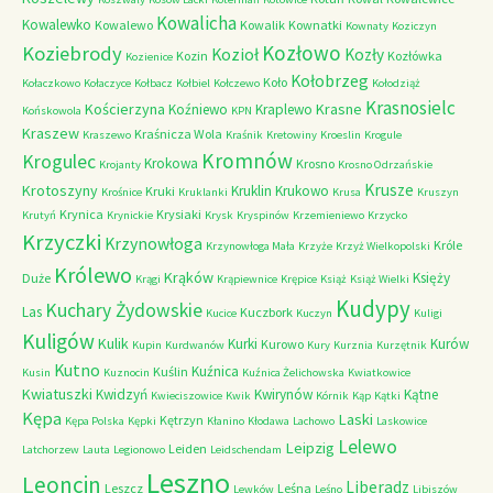
Kowalicha
Kowalewko
Kowalewo
Kowalik
Kownatki
Kownaty
Koziczyn
Kozłowo
Koziebrody
Kozioł
Kozły
Kozin
Kozłówka
Kozienice
Kołobrzeg
Koło
Kołaczkowo
Kołaczyce
Kołbacz
Kołbiel
Kołczewo
Kołodziąż
Krasnosielc
Kościerzyna
Krasne
Koźniewo
Kraplewo
Końskowola
KPN
Kraszew
Kraśnicza Wola
Kraszewo
Kraśnik
Kretowiny
Kroeslin
Krogule
Kromnów
Krogulec
Krokowa
Krosno
Krojanty
Krosno Odrzańskie
Krusze
Krotoszyny
Kruklin
Krukowo
Kruki
Krośnice
Kruklanki
Krusa
Kruszyn
Krynica
Krysiaki
Krutyń
Krynickie
Krysk
Kryspinów
Krzemieniewo
Krzycko
Krzyczki
Krzynowłoga
Króle
Krzynowłoga Mała
Krzyże
Krzyż Wielkopolski
Królewo
Krąków
Księży
Duże
Krągi
Krąpiewnice
Krępice
Książ
Książ Wielki
Kudypy
Kuchary Żydowskie
Las
Kuczbork
Kucice
Kuczyn
Kuligi
Kuligów
Kulik
Kurki
Kurów
Kurowo
Kupin
Kurdwanów
Kury
Kurznia
Kurzętnik
Kutno
Kuźnica
Kuślin
Kusin
Kuznocin
Kuźnica Żelichowska
Kwiatkowice
Kwiatuszki
Kwidzyń
Kwirynów
Kątne
Kwieciszowice
Kwik
Kórnik
Kąp
Kątki
Kępa
Laski
Kętrzyn
Kępa Polska
Kępki
Kłanino
Kłodawa
Lachowo
Laskowice
Lelewo
Leipzig
Leiden
Latchorzew
Lauta
Legionowo
Leidschendam
Leszno
Leoncin
Liberadz
Leszcz
Leśna
Lewków
Leśno
Libiszów