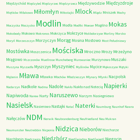
Międzyzdroje
Międzywodzie
Międzychód
Międzyleś
Międzyrzec
Międzyrzecz
Mlock
Miłomłyn
Mniszek
Miętków
Miłakowo
Miłostajki
Mlądz
Mochy
Modlin
Mokas
Modła
Mogilno
Moczyska
Moczysko
Modłki
Moeser
Mokrzyce
Mokowo
Mokrzyca
Mokobody
Mokronos
Molibdorzyce
Morliny
Morsko
Morąg
Morzyczyn
Mosina
Mostowo
Moryń
Morzeszczyn
Most Południowy
Mościska
Mostówka
Mrzeżyno
Mroczno
Mrozy
Moszczenica
Muszaki
Mrągowo
Murzynowo
Mszczonów
Muellrose
Muncheberg
Murowaniec
Myszyniec
Myszczyn
Mącice
Muszyna
Myszadła
Myślinów
Mąkoszyce
Mątyki
Mława
Nacpolsk
Mławka
Mężenin
Młochów
Młodzieszyn
Młynary
Młynki
Napierki
Nadkole
Nadole
Nakło nad Notecią
Nadarzyn
Nadma
Nakło
Naruszewo
Napiwoda
Narty
Narzym
Nasiegniewo
Narew
Nasielsk
Naterki
Nastajki
Nasierowo
Natać
Naumburg
Naunhof
Nawra
NDM
Nałęczów
Nerwik
Neubrandenburg
Neufriedland
Neu Mukran
Nidzica
Nieborów
Niechorze
Neumunster
Neutrebbin
Nicponia
Niedzbórz
Niegocin
Niechłonin
Niedrzwica
Niedźwiadna
Niedźwiedź