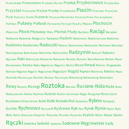
Przyborowice
Przełęk
Przewodowo
Przeszkoda
Przewóz Nurski
Przybysław
Psucin
Przystań
Przytyk
Przyłęk
Przysucha
Przęsławice
Pszczew
Pszczyna
Puck
Pustelnik
Pulsnitz
Purda
Puszcza Mariańska
Puszcza Piska
Puszczykowo
Puławy
Pułtusk
Płochocin
Puttbus
Pyrzowice
Pyrzyce
Pyzdry
Pławno
Raciąż
Płock
Płońsk
Płoniawy
Płudy
Płociczno
Płoty
Racibory
Raciążek
Radom
Racławice
Radawiec
Radgoszcz
Radojewo
Radomierz
Radomierzyce
Radomka
Radoszki
Radomno
Radomsko
Radysy
Radzanowo
Radzanów
Radzewo
Radzieje
Radzymin
Rajkowo
Radziejowice
Radzikowo
Radzików
Radziwiłów
Radzyń
Raki
Rajszew
Rakoszyce
Rakowice
Rakowiec
Ramoty
Ramuki
Ramułtowice
Rathen
Rawa
Rewal
Rawka
Reszel
Mazowiecka
Reda
Regielnica
Regimin
Resko
Ribnitz
Ringebalde
Rogóż
Roguszyn
Rojewo
Rokitno
Rochale
Rogalice
Rogalin
Rogoziniec
Rokitnica
Ropa
Roskilde
Rossoszyca
Rostock
Rostow
Roszczyce
Rotenburg
Rothenburg
Rotterdam
Roztoka
Ruciane-Nida
Rowy
Rozogi
Ruda
Rozalin
Rożnów
Ruda
Rudniki
Ruszczyce
Białaczowska
Rudna
Rudnica
Rudno Jeziorowe
Rugia
Rungsted
Rybno
Ruś
Rutki Kossaki
Ruszkowo
Rutki
Rutka-Tartak
Rybienko
Rybojady
Rychnowo
Rynia
Rydzewo
Ryki
Rynek
Rychliki
Ryczywół
Ryn
Rypin
Ryte
Rząśnik
Błota
Rytro
Rzeczyca
Rzepniki
Rzeszów
Rzuców
Rzymsko
Różan
Rąbież
Rąblów
Rączki
Sadowne Węgrowskie
Sady
Sadoleś
Sabinka
Sadowie