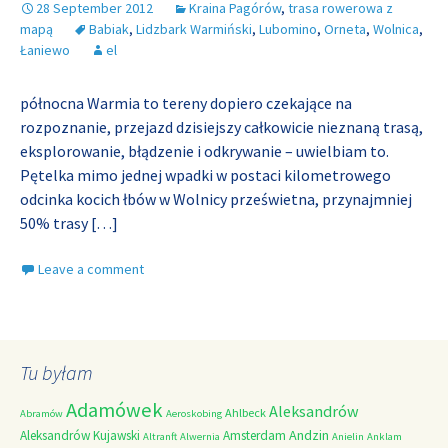
28 September 2012
Kraina Pagórów
,
trasa rowerowa z
mapą
Babiak
,
Lidzbark Warmiński
,
Lubomino
,
Orneta
,
Wolnica
,
Łaniewo
el
północna Warmia to tereny dopiero czekające na
rozpoznanie, przejazd dzisiejszy całkowicie nieznaną trasą,
eksplorowanie, błądzenie i odkrywanie – uwielbiam to.
Pętelka mimo jednej wpadki w postaci kilometrowego
odcinka kocich łbów w Wolnicy prześwietna, przynajmniej
50% trasy
[…]
Leave a comment
Tu byłam
Adamówek
Aleksandrów
Ahlbeck
Abramów
Aeroskobing
Andzin
Aleksandrów Kujawski
Amsterdam
Altranft
Alwernia
Anielin
Anklam