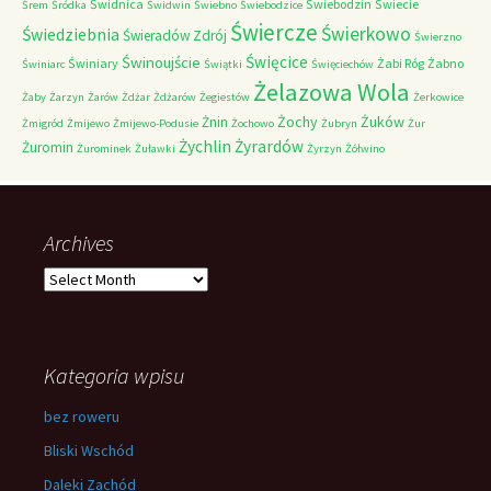
Świdnica
Świebodzin
Świecie
Śrem
Śródka
Świdwin
Świebno
Świebodzice
Świercze
Świerkowo
Świedziebnia
Świeradów Zdrój
Świerzno
Świnoujście
Święcice
Świniary
Żabi Róg
Żabno
Świniarc
Świątki
Święciechów
Żelazowa Wola
Żaby
Żarzyn
Żarów
Żdżar
Żdżarów
Żegiestów
Żerkowice
Żochy
Żuków
Żnin
Żmigród
Żmijewo
Żmijewo-Podusie
Żochowo
Żubryn
Żur
Żychlin
Żyrardów
Żuromin
Żurominek
Żuławki
Żyrzyn
Żółwino
Archives
Archives
Kategoria wpisu
bez roweru
Bliski Wschód
Daleki Zachód