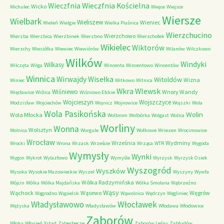
Wieczfnia Kościelna
Wieczfnia
Wicko
Wichulec
Wiejce
Wiejsce
Wiersze
Wielbark
Wieliszew
Wieniec
Wieleń
Wielgie
Wielka Piaśnica
Wierzchucino
Wierzchowo
Wierzba
Wierzbica
Wierzbinek
Wierzbno
Wierzchołek
Wikielec
Wiktorów
Wierzchy
Wiesiółka
Wiewiec
Wiewiórów
Wilanów
Wilczkowo
Wilków
Windyki
Wilkasy
Wilczęta
Wilga
Wincenta
Wincentowo
Wincentów
Winnica
Wirwajdy
Wisełka
Witoldów
Wizna
Winiec
Witkowo
Witnica
Wkra
Wlewsk
Wiśniewo
Wnory Wandy
Więcławice
Wiślica
Wiśniowo Ełckie
Wojcieszyn
Wojszczyce
Wodzisław
Wojciechów
Wojnicz
Wojnowice
Wojszki
Wola
Wola Pasikońska
Wolin
Wola Młocka
Wolbrom
Wolbórka
Wolgast
Wolica
Worliny
Wonna
Wolsztyn
Wolnica
Worgule
Wołkowe
Wriezen
Wrocimowice
Wrocław
Września
Wydminy
Wrocki
Wrona
Wrzask
Wrzeście
Wrząca
WTR
Wygoda
Wymysły
Wynki
Wygon
Wykrot
Wylazłowo
Wymyśle
Wyrzysk
Wyrzysk Osiek
Wyszogród
Wyszków
Wysoka
Wysokie Mazowieckie
Wyszel
Wyszyny
Wywła
Wólka Radzymińska
Wójcin
Wólka
Wólka Majdańska
Wólka Smolana
Wąbrzeźno
Wąsy
Wąchock
Wąsewo
Węgrów
Wągrodno
Wąpielsk
Wąwolnica
Wędrzyn
Węgliniec
Władysławowo
Włocławek
Wężyska
Władysławów
Włodawa
Włodowice
Zaborów
Włoka
Włosień
Ystad
Zaberbecze
Zaborów Leśny
Zabłudów