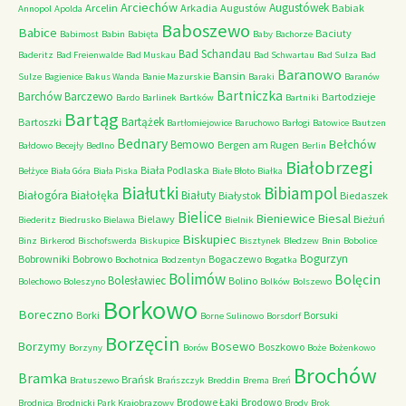
Arciechów
Augustówek
Arcelin
Arkadia
Augustów
Babiak
Annopol
Apolda
Baboszewo
Babice
Baciuty
Babimost
Babin
Babięta
Baby
Bachorze
Bad Schandau
Baderitz
Bad Freienwalde
Bad Muskau
Bad Schwartau
Bad Sulza
Bad
Baranowo
Bansin
Sulze
Bagienice
Bakus Wanda
Banie Mazurskie
Baraki
Baranów
Bartniczka
Barchów
Barczewo
Bartodzieje
Bardo
Barlinek
Bartków
Bartniki
Bartąg
Bartążek
Bartoszki
Bartłomiejowice
Baruchowo
Barłogi
Batowice
Bautzen
Bednary
Bełchów
Bemowo
Bergen am Rugen
Bałdowo
Becejły
Bedlno
Berlin
Białobrzegi
Biała Podlaska
Bełżyce
Biała Góra
Biała Piska
Białe Błoto
Białka
Białutki
Bibiampol
Białogóra
Białołęka
Białuty
Białystok
Biedaszek
Bielice
Bieniewice
Biesal
Bielawy
Bieżuń
Biederitz
Biedrusko
Bielawa
Bielnik
Biskupiec
Binz
Birkerod
Bischofswerda
Biskupice
Bisztynek
Bledzew
Bnin
Bobolice
Bogurzyn
Bobrowniki
Bobrowo
Bogaczewo
Bochotnica
Bodzentyn
Bogatka
Bolimów
Bolęcin
Bolesławiec
Bolino
Bolechowo
Boleszyno
Bolków
Bolszewo
Borkowo
Boreczno
Borki
Borsuki
Borne Sulinowo
Borsdorf
Borzęcin
Borzymy
Bosewo
Boszkowo
Borzyny
Borów
Boże
Bożenkowo
Brochów
Bramka
Brańsk
Bratuszewo
Brańszczyk
Breddin
Brema
Breń
Brodowe Łąki
Brodowo
Brodnica
Brodnicki Park Krajobrazowy
Brody
Brok