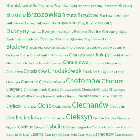
Bronisławów
Brzoza
Bruliny
Brwinów
Brusy
Bryki
Brzezie
Brzeziny
Brzeźnica
Brzozówka
Brzozie
Brzydowo
Brzuza
Buckow
Budy
Budy
Burdąg
Bulkowo
Busko Zdrój
Sulkowskie
Budzów
Buk Pomorski
Burg
Butryny
Bystre Chrzany
Bydgoszcz
Bydlino
Butzow
Bydlin
Bytów
Bąki
Bógdał
Bączal
Bądkowo
Bąki Wieczfnia
Bąkowiec
Błogosławie
Błotnica
Błędowo
Błędówko
Cecylówka
Cedry Małe
Cegielnia
Cegłów
Celejów
Ceranów
Chałupy
Charzykowy
Cerkwica
Chalin
Charlottenlund
Charsznica
Chechło
Chełm
Chmielewo
Chełmno
Chełmża
Chlebowo
Chlewiska
Chmielnik
Chobienice
Chodakówek
Chodaków
Chojnice
Choczewo
Chodzież
Chojny
Chotomów
Chotum
Chorzele
Choszczówka
Chomiąża
Chrcynno
Christiansminde
Chrośle
Chruszczobród
Chruściele
Chruśle
Chrzanowo
Chwaliszewo
Chylice
Chrzypsko Wielkie
Chrząchówek
Chudek
Chudki
Chycina
Ciechanów
Ciche
Chyliczki
Chynów
Ciechocin
Ciechanowiec
Cieksyn
Ciechocinek
Ciekocinko
Cieciórki
Cieplice
Cierpice
Cieszyno
Cybulice
Cottbus
Cyganka
Czaplinek
Cigacice
Criewen
Cychry
Czaplin
Czarna
Czarne
Czarnostów
Czarna Struga
Czarne Małe
Czarnocin
Czarnolas
Czarnotrzew