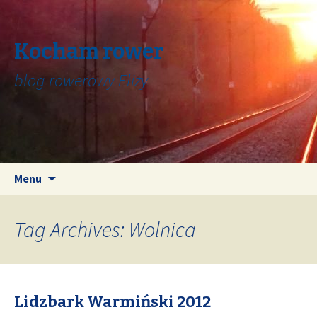
Kocham rower
blog rowerowy Elizy
Skip
Search
Menu
to
for:
content
Tag Archives: Wolnica
Lidzbark Warmiński 2012