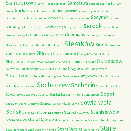
Samborowo
Sampława
Santok
Samoklęski
Samotnik
Sandau
Sanniki
Sarbsk
Sasino
Sassnitz
Sarbia
Sarnaki
Sarnowo
Scheveningen
Schiedam
Secymin
Schwedt
Schiffmuhle
Schleife
Schmilka
Schwepnitz
Schwerin
Seelow
Serock
Senftenberg
Seftenberg
Sellin
Semeliskes
Serby
Serniki
Seroki
Sianno
Siemiany
Siekierki
Sianów
Sieczychy
Siedlce
Siedlisko
Siemiatycze
Siemień
Sieraków
Sierpc
Siewierz
Nadrzeczny
Sieniawa
Siennica
Sierakowice
Siła
Skarżysko Kamienna
Skarlin
Siomki
Sitnica
Sitowa
Skaje
Skarżyce
Skrzeszew
Skierniewice
Skolimów
Skowrony
Skriebinai
Skrudki
Skrwilno
Skępe
Skwierzyna
Skórcz
Skrzynno
Skulsk
Skąpe
Slude
Smardzewice
Smardzewo
Smykowo
Smogulec
Smolarnia
Smarklice
Sobe
Sobieszewo
Sochaczew
Sochocin
Soboklęszcz
Sobolewo
Sokolniki
Sokołowo
Sopot
Sokoły
Somianka
Sokoły Jeziorne
Sokółka
Sominy
Sona
Sondenborg
Sowia Wola
Sosnowica
Sorkwity
Sosno
Sosnowe
Sosnówka
Sowia
Sońsk
Stanisławów
Srebrna
Stanisławowo
Spychowo
Srokowo
Stara Dąbrowa
Starachowice
Stara Kamienica
Stara Kiszewa
Stara Kornica
Stara
Stare
Stara Wrona
Sławogóra
Stara Wieś
Stara Wiśniewka
Starbienino