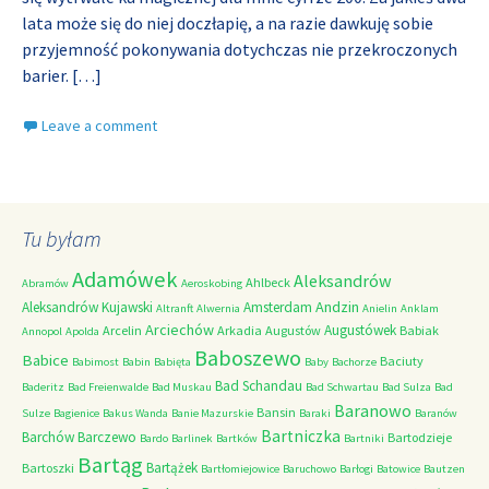
lata może się do niej doczłapię, a na razie dawkuję sobie
przyjemność pokonywania dotychczas nie przekroczonych
barier.
[…]
Leave a comment
Tu byłam
Adamówek
Aleksandrów
Ahlbeck
Abramów
Aeroskobing
Andzin
Aleksandrów Kujawski
Amsterdam
Altranft
Alwernia
Anielin
Anklam
Arciechów
Augustówek
Arcelin
Arkadia
Augustów
Babiak
Annopol
Apolda
Baboszewo
Babice
Baciuty
Babimost
Babin
Babięta
Baby
Bachorze
Bad Schandau
Baderitz
Bad Freienwalde
Bad Muskau
Bad Schwartau
Bad Sulza
Bad
Baranowo
Bansin
Sulze
Bagienice
Bakus Wanda
Banie Mazurskie
Baraki
Baranów
Bartniczka
Barchów
Barczewo
Bartodzieje
Bardo
Barlinek
Bartków
Bartniki
Bartąg
Bartążek
Bartoszki
Bartłomiejowice
Baruchowo
Barłogi
Batowice
Bautzen