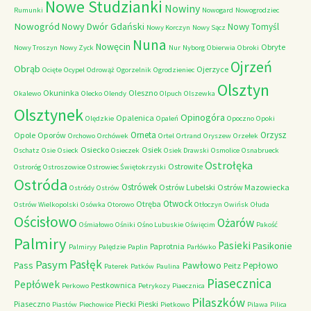
Nowe Studzianki
Nowiny
Rumunki
Nowogard
Nowogrodziec
Nowogród
Nowy Dwór Gdański
Nowy Tomyśl
Nowy Korczyn
Nowy Sącz
Nuna
Nowęcin
Obryte
Nowy Troszyn
Nowy Zyck
Nur
Nyborg
Obierwia
Obroki
Ojrzeń
Obrąb
Ojerzyce
Ocięte
Ocypel
Odrowąż
Ogorzelnik
Ogrodzieniec
Olsztyn
Okuninka
Oleszno
Okalewo
Olecko
Olendy
Olpuch
Olszewka
Olsztynek
Opinogóra
Opalenica
Olędzkie
Opaleń
Opoczno
Opoki
Orneta
Orzysz
Opole
Oporów
Orchowo
Orchówek
Ortel
Ortrand
Oryszew
Orzełek
Osiecko
Osiek
Oschatz
Osie
Osieck
Osieczek
Osiek Drawski
Osmolice
Osnabrueck
Ostrołęka
Ostrowite
Ostroróg
Ostroszowice
Ostrowiec Świętokrzyski
Ostróda
Ostrówek
Ostrów Lubelski
Ostrów Mazowiecka
Ostródy
Ostrów
Otwock
Otręba
Ostrów Wielkopolski
Osówka
Otorowo
Otłoczyn
Owińsk
Ołuda
Ościsłowo
Ożarów
Ośmiałowo
Ośniki
Ośno Lubuskie
Oświęcim
Pakość
Palmiry
Pasieki
Pasikonie
Paprotnia
Palmiryy
Palędzie
Paplin
Parłówko
Pasłęk
Pasym
Pawłowo
Pass
Pepłowo
Peitz
Paterek
Patków
Paulina
Piasecznica
Pepłówek
Pestkownica
Perkowo
Petrykozy
Piaecznica
Pilaszków
Piaseczno
Piecki
Pieski
Piastów
Piechowice
Pietkowo
Pilawa
Pilica