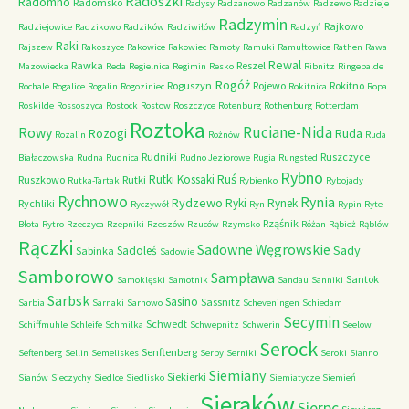
Radoszki
Radomno
Radomsko
Radysy
Radzanowo
Radzanów
Radzewo
Radzieje
Radzymin
Rajkowo
Radziejowice
Radzikowo
Radzików
Radziwiłów
Radzyń
Raki
Rajszew
Rakoszyce
Rakowice
Rakowiec
Ramoty
Ramuki
Ramułtowice
Rathen
Rawa
Rewal
Rawka
Reszel
Mazowiecka
Reda
Regielnica
Regimin
Resko
Ribnitz
Ringebalde
Rogóż
Roguszyn
Rojewo
Rokitno
Rochale
Rogalice
Rogalin
Rogoziniec
Rokitnica
Ropa
Roskilde
Rossoszyca
Rostock
Rostow
Roszczyce
Rotenburg
Rothenburg
Rotterdam
Roztoka
Ruciane-Nida
Rowy
Rozogi
Ruda
Rozalin
Rożnów
Ruda
Rudniki
Ruszczyce
Białaczowska
Rudna
Rudnica
Rudno Jeziorowe
Rugia
Rungsted
Rybno
Ruś
Rutki Kossaki
Ruszkowo
Rutki
Rutka-Tartak
Rybienko
Rybojady
Rychnowo
Rynia
Rydzewo
Ryki
Rynek
Rychliki
Ryczywół
Ryn
Rypin
Ryte
Rząśnik
Błota
Rytro
Rzeczyca
Rzepniki
Rzeszów
Rzuców
Rzymsko
Różan
Rąbież
Rąblów
Rączki
Sadowne Węgrowskie
Sady
Sadoleś
Sabinka
Sadowie
Samborowo
Sampława
Santok
Samoklęski
Samotnik
Sandau
Sanniki
Sarbsk
Sasino
Sassnitz
Sarbia
Sarnaki
Sarnowo
Scheveningen
Schiedam
Secymin
Schwedt
Schiffmuhle
Schleife
Schmilka
Schwepnitz
Schwerin
Seelow
Serock
Senftenberg
Seftenberg
Sellin
Semeliskes
Serby
Serniki
Seroki
Sianno
Siemiany
Siekierki
Sianów
Sieczychy
Siedlce
Siedlisko
Siemiatycze
Siemień
Sieraków
Sierpc