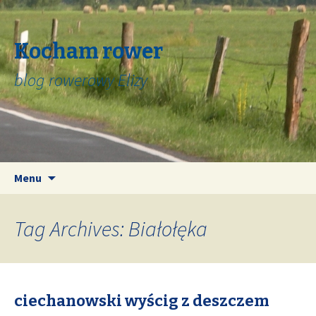
Kocham rower
blog rowerowy Elizy
Skip
Search
Menu
to
for:
content
Tag Archives: Białołęka
ciechanowski wyścig z deszczem