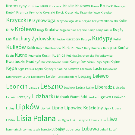
Krusze
Krotoszyny
Kruklin
Krukowo
Kruki
Krośnice
Kruklanki
Krusa
Kruszyn
Krynica
Krysiaki
Krutyń
Krynickie
Krysk
Kryspinów
Krzemieniewo
Krzycko
Krzyczki
Krzynowłoga
Króle
Krzynowłoga Mała
Krzyże
Krzyż Wielkopolski
Królewo
Krąków
Księży
Duże
Krągi
Krąpiewnice
Krępice
Książ
Książ Wielki
Kudypy
Kuchary Żydowskie
Las
Kuczbork
Kucice
Kuczyn
Kuligi
Kuligów
Kulik
Kurki
Kurów
Kurowo
Kupin
Kurdwanów
Kury
Kurznia
Kurzętnik
Kutno
Kuźnica
Kuślin
Kusin
Kuznocin
Kuźnica Żelichowska
Kwiatkowice
Kwiatuszki
Kwidzyń
Kwirynów
Kątne
Kwieciszowice
Kwik
Kórnik
Kąp
Kątki
Kępa
Laski
Kętrzyn
Kępa Polska
Kępki
Kłanino
Kłodawa
Lachowo
Laskowice
Lelewo
Leipzig
Leiden
Latchorzew
Lauta
Legionowo
Leidschendam
Leszno
Leoncin
Liberadz
Leszcz
Leśna
Lewków
Leśno
Libiszów
Lidzbark
Ligowo
Lidzbark Warmiński
Lichtajny
Linówno
Licheń
Lieske
Lipków
Lipno
Lipowiec Kościelny
Lipiny
Lipniak
Lipsk
Lipusz
Lisia Polana
Liwa
Lipów
Lisi Ogon
Liski
Liszyno
Litwinki
Liw
Lubawa
Lubajny
Lubartów
Lommatsch
Lommatzsch
Loretto
Lubań
Lubań