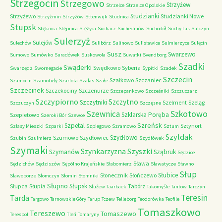
Strzegocin
Strzegowo
Strzyżew
Strzelce
Strzelce Opolskie
Studzianki
Strzyżewo
Studzianki Nowe
Strzyżmin
Strzyżów
Sttenwijk
Studnica
Stupsk
Stęknica
Stępnica
Stężyca
Suchacz
Suchedniów
Suchodół
Suchy Las
Sufczyn
Sulerzyż
Sulejów
Sulechów
Sulibórz
Sulinowo
Sulisławice
Sulmierzyce
Sulęcin
Susz
Swarzewo
Sumowo
Sumówko
Suradówek
Suskowola
Suwałki
Svendborg
Szadki
Swąderki
Swędkowo
Syberia
Swarzędz
Swornegacie
Sypitki
Szadek
Szczecin
Szałkowo
Szczaniec
Szamocin
Szamotuły
Szarlota
Szałas
Szałe
Szczecinek
Szczekociny
Szczenurze
Szczepankowo
Szcześniki
Szczuczarz
Szczypiorno
Szczytno
Szczytniki
Szelment
Szeląg
Szczuczyn
Szczęsne
Szkotowo
Szewnica
Szklarska Poręba
Szepietowo
Szeroki Bór
Szewce
Szreńsk
Szpetal
Sztynort
Szlasy Mieszki
Szparki
Szpiegowo
Szramowo
Sztum
Szyldak
Szydłowo
Szumowo
Szydłowiec
Szubin
Szulmierz
Szydłówek
Szymaki
Szyszki
Szynkarzyzna
Szymanów
Sząbruk
Sędzice
Sława
Sędzichów
Sędziszów
Sępólno Krajeńskie
Słabomierz
Sławatycze
Sławno
Słup
Słubice
Słonecznik
Słończewo
Sławoborze
Słomczyn
Słomin
Słomniki
Słupno
Słupsk
Słupca
Słupia
Tabórz
Służew
Taarbaek
Takomyśle
Tantow
Tarczyn
Teresin
Tarda
Targowo
Tarnowskie Góry
Tarup
Tczew
Telleborg
Teodorówka
Teofile
Tomaszkowo
Tereszewo
Tomaszewo
Terespol
Tleń
Tomaryny