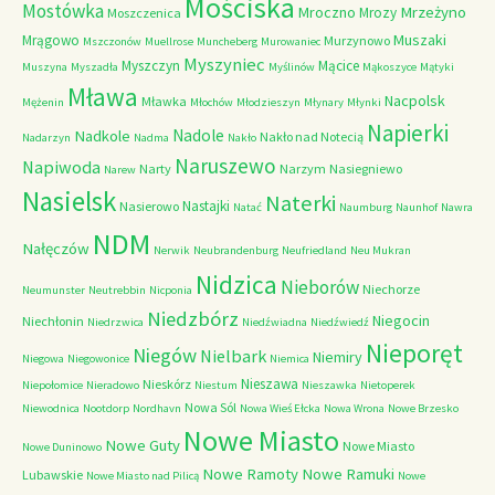
Mościska
Mostówka
Mrzeżyno
Mroczno
Mrozy
Moszczenica
Muszaki
Mrągowo
Murzynowo
Mszczonów
Muellrose
Muncheberg
Murowaniec
Myszyniec
Myszczyn
Mącice
Muszyna
Myszadła
Myślinów
Mąkoszyce
Mątyki
Mława
Nacpolsk
Mławka
Mężenin
Młochów
Młodzieszyn
Młynary
Młynki
Napierki
Nadkole
Nadole
Nakło nad Notecią
Nadarzyn
Nadma
Nakło
Naruszewo
Napiwoda
Narty
Narzym
Nasiegniewo
Narew
Nasielsk
Naterki
Nastajki
Nasierowo
Natać
Naumburg
Naunhof
Nawra
NDM
Nałęczów
Nerwik
Neubrandenburg
Neufriedland
Neu Mukran
Nidzica
Nieborów
Niechorze
Neumunster
Neutrebbin
Nicponia
Niedzbórz
Niegocin
Niechłonin
Niedrzwica
Niedźwiadna
Niedźwiedź
Nieporęt
Niegów
Nielbark
Niemiry
Niegowa
Niegowonice
Niemica
Nieszawa
Nieskórz
Niepołomice
Nieradowo
Niestum
Nieszawka
Nietoperek
Nowa Sól
Niewodnica
Nootdorp
Nordhavn
Nowa Wieś Ełcka
Nowa Wrona
Nowe Brzesko
Nowe Miasto
Nowe Guty
Nowe Miasto
Nowe Duninowo
Nowe Ramoty
Nowe Ramuki
Lubawskie
Nowe Miasto nad Pilicą
Nowe