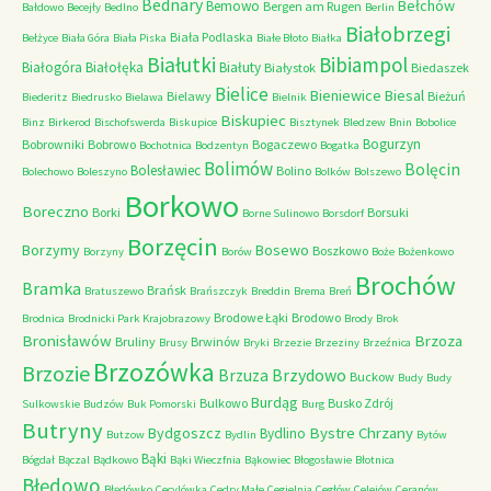
Bednary
Bełchów
Bemowo
Bergen am Rugen
Bałdowo
Becejły
Bedlno
Berlin
Białobrzegi
Biała Podlaska
Bełżyce
Biała Góra
Biała Piska
Białe Błoto
Białka
Białutki
Bibiampol
Białogóra
Białołęka
Białuty
Białystok
Biedaszek
Bielice
Bieniewice
Biesal
Bielawy
Bieżuń
Biederitz
Biedrusko
Bielawa
Bielnik
Biskupiec
Binz
Birkerod
Bischofswerda
Biskupice
Bisztynek
Bledzew
Bnin
Bobolice
Bogurzyn
Bobrowniki
Bobrowo
Bogaczewo
Bochotnica
Bodzentyn
Bogatka
Bolimów
Bolęcin
Bolesławiec
Bolino
Bolechowo
Boleszyno
Bolków
Bolszewo
Borkowo
Boreczno
Borki
Borsuki
Borne Sulinowo
Borsdorf
Borzęcin
Borzymy
Bosewo
Boszkowo
Borzyny
Borów
Boże
Bożenkowo
Brochów
Bramka
Brańsk
Bratuszewo
Brańszczyk
Breddin
Brema
Breń
Brodowe Łąki
Brodowo
Brodnica
Brodnicki Park Krajobrazowy
Brody
Brok
Bronisławów
Brzoza
Bruliny
Brwinów
Brusy
Bryki
Brzezie
Brzeziny
Brzeźnica
Brzozówka
Brzozie
Brzydowo
Brzuza
Buckow
Budy
Budy
Burdąg
Bulkowo
Busko Zdrój
Sulkowskie
Budzów
Buk Pomorski
Burg
Butryny
Bystre Chrzany
Bydgoszcz
Bydlino
Butzow
Bydlin
Bytów
Bąki
Bógdał
Bączal
Bądkowo
Bąki Wieczfnia
Bąkowiec
Błogosławie
Błotnica
Błędowo
Błędówko
Cecylówka
Cedry Małe
Cegielnia
Cegłów
Celejów
Ceranów