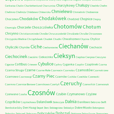
Chałupy
Charzykowy
Cerkwica
Chalin
Charlottenlund
Charsznica
Chechło
Chełm
Chmielewo
Chełmno
Chełmża
Chlebowo
Chlewiska
Chmielnik
Chobienice
Chodakówek
Chodaków
Chojnice
Choczewo
Chodzież
Chojny
Chotomów
Chotum
Chorzele
Choszczówka
Chomiąża
Chrcynno
Christiansminde
Chrośle
Chruszczobród
Chruściele
Chruśle
Chrzanowo
Chwaliszewo
Chylice
Chrzypsko Wielkie
Chrząchówek
Chudek
Chudki
Chycina
Ciechanów
Ciche
Chyliczki
Chynów
Ciechocin
Ciechanowiec
Cieksyn
Ciechocinek
Ciekocinko
Cieciórki
Cieplice
Cierpice
Cieszyno
Cybulice
Cottbus
Cyganka
Czaplinek
Cigacice
Criewen
Cychry
Czaplin
Czarna
Czarne
Czarnostów
Czarna Struga
Czarne Małe
Czarnocin
Czarnolas
Czarnotrzew
Czarny Piec
Czarnowo
Czarnów
Czarnowąż
Czchów
Czechów
Czerewki
Czeruchy
Czermno
Czernice Borowe
Czernikowo
Czertyń
Czerwińsk
Czerwonak
Czosnów
Czubin
Czymanowo
Czyżew
Czerwone
Czocha
Dalnia
Cząstków
Dalanówek
Daniłowo
Częstochowa
Daleszyce
Debrzno
Delft
Den Haag
Dobre Miasto
Dembskie Góry
Depot
Derc
Dobiegniew
Dobieżyn
Dobrojewo
Dobrzyń
Dobrzyków
Dobrylas
Dobrzeń
Dobrzyca
Doktorce
Dolna Grupa
Domaniew