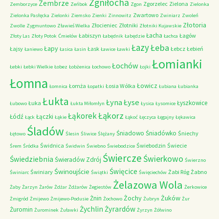
Zgniłocha
Zembrze
Zgorzelec
Zielona
Zemborzyce
Zeńbok
Zgon
Zielonka
Zwartowo
Zielonka Pasłęcka
Zielonki
Ziemsko
Zienki
Zinnowitz
Zwiniarz
Zwoleń
Złotoria
Złocieniec
Złotniki
Zwolle
Zygmuntowo
Zławieś Wielka
Złotniki Kujawskie
Łacha
Łabiszyn
Łagów
Złoty Las
Złoty Potok
Ćmielów
Łabędnik
Łabędzie
Łachca
Łazy
Łeba
Łapy
Łajsy
Łask
Łebcz
Łebień
Łaniewo
Łasica
Łasin
Ławice
Ławki
Łomianki
Łochów
Łebki
Łebki Wielkie
Łobez
Łobżenica
Łochowo
Łojki
Łomna
Łowicz
Łomża
Łosia Wólka
Łomnica
Łopatki
Łubiana
Łubianka
Łukta
Łyna
Łyse
Łyszkowice
Łuka
Łubowo
Łukta Miłomłyn
Łysica
Łysomice
Łąkorz
Łąkorek
Łódź
Łączki
Łąck
Łąkie
Łąkoć
Łęczyca
Łęgajny
Łękawica
Śladów
Śniadowo
Śniadówko
Śniechy
Łętowo
Ślesin
Śliwice
Ślężany
Świdnica
Świebodzin
Świecie
Śrem
Śródka
Świdwin
Świebno
Świebodzice
Świercze
Świerkowo
Świedziebnia
Świeradów Zdrój
Świerzno
Świnoujście
Święcice
Świniary
Żabi Róg
Żabno
Świniarc
Świątki
Święciechów
Żelazowa Wola
Żaby
Żarzyn
Żarów
Żdżar
Żdżarów
Żegiestów
Żerkowice
Żochy
Żuków
Żnin
Żmigród
Żmijewo
Żmijewo-Podusie
Żochowo
Żubryn
Żur
Żychlin
Żyrardów
Żuromin
Żurominek
Żuławki
Żyrzyn
Żółwino