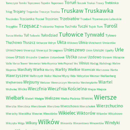
Toruń
Treblinka
Tomczyce
Tomki
Topczewo
Topolin
Toporowo
Toszek
Trakai
Trawy
Truskaw
Truskawka
Trojany
Trląg
Trojanów
Troszyn
Trudna
Trzebiatów
Trzcianka
Trzciniec
Truskolas
Trzciel
Trzebuń
Trzemeszno Lubuskie
Trzęsacz
Turośl
Tuczki
Tuchola
Trzygłów
Trzścianka
Trębice
Tujsk
Tum
Tułowice
Tynwałd
Tuł
Tułodziad
Tyłowo
Turza Wielka
Tuławki
Ukta
Tłuchowo
Tłuszcz
Ulinia
Uchacze
Udryn
Ulikowo
Ulrichorst
Umiastów
Urle
Unieszewo
Uniechowo
Uniszki
Unierzyż
Unierzyż Strzegowo
Unin
Upałty
Ustka
Ursus
Uzdowo
Urowo
Urszulin
Usedom
Ustanówek
Ustroń
Uznam
Uścięcice
Vilnius
Vallo
Varso Tower
Veivieriai
Velo Krynica
Velo Poprad
Ves
Wadąg
Walidrogi
Walim
Warka
Warlity Wielkie
Warchały
Warmiak
Wapnica
Warlity
Warszawa
Warta
Wawrzyszew
Wałbrzych
Wałcz
Ważne Młyny
Wda
Wdzydze
Weimar
Weißenberg
Wejsuny
Wiartel
Wejherowo
Welzow
Wereszczyn
Weronika
Westerplatte
Wieczfnia Kościelna
Wieczfnia
Wicko
Wichulec
Wiejce
Wiejsce
Wiersze
Wielbark
Wieliszew
Wieniec
Wieleń
Wielgie
Wielka Piaśnica
Wierzchucino
Wierzchowo
Wierzba
Wierzbica
Wierzbinek
Wierzbno
Wierzchołek
Wikielec
Wiktorów
Wierzchy
Wiesiółka
Wiewiec
Wiewiórów
Wilanów
Wilczkowo
Wilków
Windyki
Wilkasy
Wilczęta
Wilga
Wincenta
Wincentowo
Wincentów