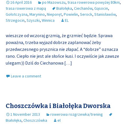
16 April 2016
po Mazowszu
,
trasa rowerowa powyżej 80km
,
trasa rowerowa z mapą
Białołęka
,
Ciechanów
,
Gąsocin
,
Gołotczyzna
,
Marynino
,
Nieporęt
,
Powielin
,
Serock
,
Stanisławów
,
Strzegocin
,
Szyszki
,
Winnica
EL
wieszcze od wczoraj grzmią, że grzmieć będzie. Sprawa
poważna, trzeba wyjazd dobrze zaplanować żeby
przedwczesnego prysznica nie złapać. A “dobrze” oznacza
rano. Ciepło nie jest ale słońce kusi. I oczywiście jak zawsze
ulegam:)) Dziś do Ciechanowa
[…]
Leave a comment
Choszczówka i Białołęka Dworska
1 November 2013
rowerowa rozgrzewka/trening
Białołęka
,
Choszczówka
el