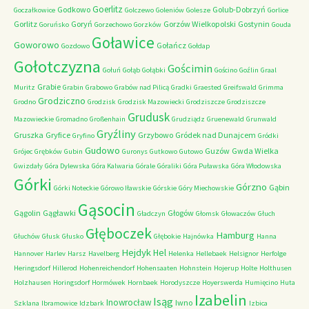
Goerlitz
Godkowo
Golub-Dobrzyń
Goczałkowice
Golczewo
Goleniów
Golesze
Gorlice
Gorlitz
Goryń
Gorzów Wielkopolski
Gostynin
Goruńsko
Gorzechowo
Gorzków
Gouda
Goławice
Goworowo
Gołańcz
Gozdowo
Gołdap
Gołotczyzna
Gościmin
Gołuń
Gołąb
Gołąbki
Gościno
Goźlin
Graal
Grabie
Muritz
Grabin
Grabowo
Grabów nad Pilicą
Gradki
Graested
Greifswald
Grimma
Grodziczno
Grodno
Grodzisk
Grodzisk Mazowiecki
Grodziszcze
Grodziszcze
Grudusk
Mazowieckie
Gromadno
Großenhain
Grudziądz
Gruenewald
Grunwald
Gryźliny
Gruszka
Gryfice
Grzybowo
Gródek nad Dunajcem
Gryfino
Gródki
Gudowo
Guzów
Gwda Wielka
Grójec
Grębków
Gubin
Guronys
Gutkowo
Gutowo
Gwizdały
Góra Dylewska
Góra Kalwaria
Górale
Góraliki
Góra Puławska
Góra Włodowska
Górki
Górzno
Gąbin
Górki Noteckie
Górowo Iławskie
Górskie
Góry Miechowskie
Gąsocin
Gągolin
Gągławki
Głogów
Gładczyn
Głomsk
Głowaczów
Głuch
Głęboczek
Hamburg
Głuchów
Głusk
Głusko
Głębokie
Hajnówka
Hanna
Hejdyk
Hel
Hannover
Harlev
Harsz
Havelberg
Helenka
Hellebaek
Helsignor
Herfolge
Heringsdorf
Hillerod
Hohenreichendorf
Hohensaaten
Hohnstein
Hojerup
Holte
Holthusen
Holzhausen
Horingsdorf
Hormówek
Hornbaek
Horodyszcze
Hoyerswerda
Humięcino
Huta
Izabelin
Isąg
Inowrocław
Iwno
Szklana
Ibramowice
Idzbark
Izbica