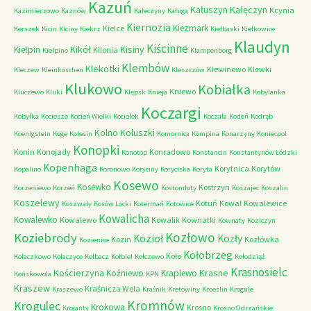
Kazuń
Kałuszyn
Kałęczyn
Kcynia
Kazimierzowo
Kaznów
Kałeczyny
Kaługa
Kiernozia
Kiezmark
Kielce
Kerszek
Kicin
Kiciny
Kiekrz
Kiełbaski
Kiełkowice
Klaudyn
Kiścinne
Kikół
Kisiny
Kiełpin
Kilonia
Kiełpino
Klampenborg
Klembów
Klekotki
Klewinowo
Klewki
Kleczew
Kleinkoschen
Kleszczów
Klukowo
Kobiałka
Kniewo
Kluczewo
Kluki
Klępsk
Knieja
Kobylanka
Koczargi
Kobyłka
Kociesze
Kocień Wielki
Kociołek
Koczała
Kodeń
Kodrąb
Kolno
Koluszki
Koenigstein
Koge
Kolesin
Komornica
Kompina
Konarzyny
Koniecpol
Konopki
Konin
Konojady
Konradowo
Konotop
Konstancin
Konstantynów Łódzki
Kopenhaga
Korytnica
Korytów
Kopalino
Koronowo
Koryciny
Koryciska
Koryta
Kosewo
Kosewko
Kostrzyn
Korzeniewo
Korzeń
Kostomłoty
Koszajec
Koszalin
Koszelewy
Kotuń
Kowal
Kowalewice
Koszwały
Kosów Lacki
Kotermań
Kotowice
Kowalicha
Kowalewko
Kowalewo
Kowalik
Kownatki
Kownaty
Koziczyn
Kozłowo
Koziebrody
Kozioł
Kozły
Kozin
Kozłówka
Kozienice
Kołobrzeg
Koło
Kołaczkowo
Kołaczyce
Kołbacz
Kołbiel
Kołczewo
Kołodziąż
Krasnosielc
Kościerzyna
Krasne
Koźniewo
Kraplewo
Końskowola
KPN
Kraszew
Kraśnicza Wola
Kraszewo
Kraśnik
Kretowiny
Kroeslin
Krogule
Kromnów
Krogulec
Krokowa
Krosno
Krojanty
Krosno Odrzańskie