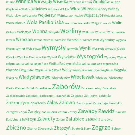
Winnica
Wirwajdy
Wisełka
Witoldów
Wizna
Winiec
Witkowo
Witnica
Wkra
Wlewsk
Wiśniewo
Wnory Wandy
Więcławice
Wiślica
Wiśniowo Ełckie
Wojcieszyn
Wojszczyce
Wodzisław
Wojciechów
Wojnicz
Wojnowice
Wojszki
Wola
Wola Pasikońska
Wolin
Wola Młocka
Wolbrom
Wolbórka
Wolgast
Wolica
Worliny
Wonna
Wolsztyn
Wolnica
Worgule
Wołkowe
Wriezen
Wrocimowice
Wrocław
Września
Wydminy
Wrocki
Wrona
Wrzask
Wrzeście
Wrząca
WTR
Wygoda
Wymysły
Wynki
Wygon
Wykrot
Wylazłowo
Wymyśle
Wyrzysk
Wyrzysk Osiek
Wyszogród
Wyszków
Wysoka
Wysokie Mazowieckie
Wyszel
Wyszyny
Wywła
Wólka Radzymińska
Wójcin
Wólka
Wólka Majdańska
Wólka Smolana
Wąbrzeźno
Wąsy
Wąchock
Wąsewo
Węgrów
Wągrodno
Wąpielsk
Wąwolnica
Wędrzyn
Węgliniec
Władysławowo
Włocławek
Wężyska
Władysławów
Włodawa
Włodowice
Zaborów
Włoka
Włosień
Ystad
Zaberbecze
Zaborów Leśny
Zabłudów
Zacharzowice
Zacieczki
Zaduszniki
Zagnańsk
Zajączek
Zakliczyn
Zaklików
Zalas
Zalewo
Zakroczym
Zakrzewo
Zamczysko
Zamordeje
Zarańsko
Zawady
Zawidz
Zaręby
Zarogów
Zaryń
Zaskwierki
Zatom
Zatory
Zawidz
Zawroty
Załubice
Zawiszyn
Załuski
Kościelny
Załom
Zbarzewo
Zegrze
Zbiczno
Zbąszyń
Zbójna
Zbąszynek
Zdziwój Stary
Zehren