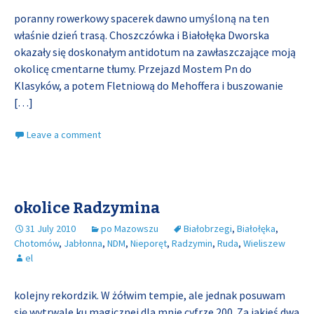
poranny rowerkowy spacerek dawno umyśloną na ten
właśnie dzień trasą. Choszczówka i Białołęka Dworska
okazały się doskonałym antidotum na zawłaszczające moją
okolicę cmentarne tłumy. Przejazd Mostem Pn do
Klasyków, a potem Fletniową do Mehoffera i buszowanie
[…]
Leave a comment
okolice Radzymina
31 July 2010
po Mazowszu
Białobrzegi
,
Białołęka
,
Chotomów
,
Jabłonna
,
NDM
,
Nieporęt
,
Radzymin
,
Ruda
,
Wieliszew
el
kolejny rekordzik. W żółwim tempie, ale jednak posuwam
się wytrwale ku magicznej dla mnie cyfrze 200. Za jakieś dwa