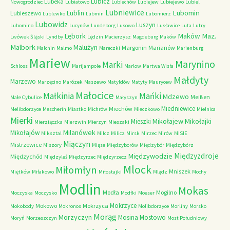
Lubicz
Lubeka
Nowogrodziec
Lubiatowo
Lubiechów
Lubiejew
Lubiejewo
Lubiel
Lubniewice
Lubomin
Lublin
Lubieszewo
Lublewko
Lubmin
Lubomierz
Lubowidz
Luszyn
Lubomino
Lucynów
Lundeborg
Lusowo
Lusławice
Luta
Lutry
Maków Maz.
Lębork
Lwówek Śląski
Lyndby
Lędzin
Macierzysz
Magdeburg
Maków
Malbork
Malużyn
Margonin
Marianów
Malchin
Malmo
Mareczki
Marienburg
Mariew
Marynino
Marki
Schloss
Marijampole
Marlow
Martwa Wisła
Małdyty
Marzewo
Marzęcino
Marózek
Maszewo
Matyldów
Matyty
Maurycew
Małocice
Małkinia
Mańki
Mdzewo
Meißen
Małe Cybulice
Małyszyn
Miedniewice
Miechów
Melibdorzyce
Mescherin
Miastko
Michrów
Mieczkowo
Mielnica
Mierki
Mikołajew
Mikołajki
Mieszki
Mierziączka
Mierzwin
Mierzyn
Mieszaki
Milanówek
Mikołajów
Miksztal
Milcz
Milicz
Mirsk
Mirzec
Mirów
MISIE
Miączyn
Mistrzewice
Miszory
Miąse
Międzyborów
Międzybór
Międzybórz
Międzyzdroje
Międzywodzie
Międzychód
Międzyleś
Międzyrzec
Międzyrzecz
Mlock
Miłomłyn
Mniszek
Miętków
Miłakowo
Miłostajki
Mlądz
Mochy
Modlin
Mokas
Modła
Mogilno
Moczyska
Moczysko
Modłki
Moeser
Mokrzyce
Mokowo
Mokrzyca
Mokobody
Mokronos
Molibdorzyce
Morliny
Morsko
Morąg
Morzyczyn
Mosina
Mostowo
Moryń
Morzeszczyn
Most Południowy