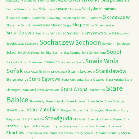
Siewierz
Nadrzeczny
Sieniawa
Siennica
Sierakowice
Siła
Skarżysko Kamienna
Skarlin
Siomki
Sitnica
Sitowa
Skaje
Skarżyce
Skrzeszew
Skierniewice
Skolimów
Skowrony
Skriebinai
Skrudki
Skrwilno
Skępe
Skwierzyna
Skórcz
Skrzynno
Skulsk
Skąpe
Slude
Smardzewice
Smardzewo
Smykowo
Smogulec
Smolarnia
Smarklice
Sobe
Sobieszewo
Sochaczew
Sochocin
Soboklęszcz
Sobolewo
Sokolniki
Sokołowo
Sopot
Sokoły
Somianka
Sokoły Jeziorne
Sokółka
Sominy
Sona
Sondenborg
Sowia Wola
Sosnowica
Sorkwity
Sosno
Sosnowe
Sosnówka
Sowia
Sońsk
Stanisławów
Srebrna
Stanisławowo
Spychowo
Srokowo
Stara Dąbrowa
Starachowice
Stara Kamienica
Stara Kiszewa
Stara Kornica
Stara
Stare
Stara Wrona
Sławogóra
Stara Wieś
Stara Wiśniewka
Starbienino
Babice
Stare Budy
Stare Drawsko
Stare Jabłonki
Stare Juchy
Stare Osieczno
Stare Załubice
Stare Worowo
Stargard Szczeciński
Starogard
Stary Brus
Stary
Stawiguda
Stary Kraszew
Stawiski
Bógpomóż
Stawisko
Stawno
Stegna
Stilo
Stoczek
Stolpen
Stolzenhagen
Stopsk
Stowęcino
Strabla
Strachomino
Strachowo
Strachów
Strachówka
Stralsund
Straszewo
Stroby
Strojec
Stromiec
Strubiny
Strych