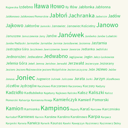
Iława
Iłowo
Iłów
Jabłonka
Izdebno
Jabłonna
Iły
Kujawska
Jabłoń
Jachranka
Jadów
Jabłonowo
Jabłonowo Pomorskie
Jadwisin
Janowo
Jajkowo
Jaktorów
Janowiec
Janowiec Kościelny
Jamniki
Janówek
Janów
Januszew
Januszewice
Jany
Janówko
Janów Lubelski
Jastarnia
Janów Podlaski
Jarmatów
Jarnatów
Jarnice
Jarosławiec
Jasionna
Jastrzębia Góra
Jedlanka
Jaszkowo
Jawiszowice
Jawor
Jaworze
Jedliński
Jedwabno
Jednorożec
Jedwabne
Jeglin
Jeglijowiec
Jelcz-Laskowice
Jerzwałd
Jelenia Góra
Jeziorany
Jeleń
Jemna
Jerichov
Jerwałd
Jezierzyce
Jeżewo
Jeże
Jezioro
Jezioro Rożnowskie
jezioro Wulpińskie
Jeziorszczyzna
Jeżów
Joniec
Jurzyn
Jurata
Jugowice
Jonava
Julinek
Juliszew
Jurki
Józefkowo
Józefów
Jędrzejów
Kaczorowo
Kaczory
Kaczkowo
Kaczorowy
Kadyny
Kadzidło
Kaliszki
Kalisz
Kadłubówka
Kajetany
Kajkowo
Kalisko
Kalisz
Kamieńczyk
Kamień Pomorski
Pomorski
Kalvarija
Kamienna Knieja
Kampinos
Kamion
Karaś
Kamionka
Karczmisko
Kaputy
Karczew
Karpa
Karniewo
Karolew
Karolino
Karolinowo
Karlsdorf
Karnin
Karpacz
Karwica
Kaunas
Karpniki
Karwia
Karwik
Kawki
Kawęczyn
Kazimierz
Kazimierz Dolny