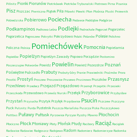
Piorunów
Pionki
Pillnitz
Piotrkówek
Piotrków Trybunalski
Piotrowo
Pirna
Pisanica
Pisz
Piła
Piszczac
Piątek
Piwniczna
Piławki
Plewki
Plon
Plośnica
Pluski
Pniewnik
Pociecha
Pobierowo
Pobiedziska
Podawce
Poddąbie
Podgórze
Podlejki
Podkampinos
Pogorzelec
Podkowa Leśna
Podrochale
Pogorzel
Polesie
Pogorzelica
Pokrzydowo
Pogroszew
Pokrytki
Polaki
Polanów
Polichno
Pomiechówek
Pomocnia
Policzna
Popielarnia
Polnica
Popielżyn
Popielżyn Zawady
Popowo
Porządzie
Popielów
Postomino
Powielin
Poznań
Powidz
Powierż
Pozezdrze
Poszeszupie
Potworów
Prabuty
Poświętne
Poźrzadło
Prabuty Góry
Pranie
Prawiedniki
Prażmów
Prora
Przasnysz
Prostyń
Pruszków
Prostki
Proszew
Proszowice
Prusewo
Prusinowo
Przechlewo
Przejazd
Przejazdowo
Przedecz
Przemęt
Przepitki
Przesieki
Przyborowice
Przełęk
Przewodowo
Przeszkoda
Przewóz Nurski
Przybysław
Psucin
Przystań
Przytyk
Przyłęk
Przysucha
Przęsławice
Pszczew
Pszczyna
Puck
Pustelnik
Pulsnitz
Purda
Puszcza Mariańska
Puszcza Piska
Puszczykowo
Puławy
Pułtusk
Płochocin
Puttbus
Pyrzowice
Pyrzyce
Pyzdry
Pławno
Raciąż
Płock
Płońsk
Płoniawy
Płudy
Płociczno
Płoty
Racibory
Raciążek
Radom
Racławice
Radawiec
Radgoszcz
Radojewo
Radomierz
Radomierzyce
Radomka