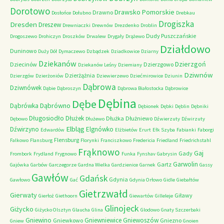
Dorotowo
Drawsko Pomorskie
Drawno
Dosłońce
Dołubno
Drebkau
Drogiszka
Dresden
Dreszew
Drewniaczki
Drewnów
Drezdenko
Droblin
Dudy Puszczańskie
Drogoszewo
Drohiczyn
Droszków
Drwalew
Drygały
Drążewo
Działdowo
Duninowo
Duży Dół
Dymaczewo
Dzbądzek
Dziadkowice
Dziarny
Dziekanów
Dzierzgoń
Dziecinów
Dzierzgowo
Dziekanów Leśny
Dziemiany
Dziwnów
Dzierżążnia
Dzierzgów
Dzierżoniów
Dziewierzewo
Dziećmirowice
Dziunin
Dąbrowa
Dziwnówek
Dąbie
Dąbroszyn
Dąbrowa Białostocka
Dąbrowice
Dębina
Dębe
Dąbrówno
Dąbrówka
Dębionek
Dębki
Dęblin
Dębniki
Długosiodło
Dłużek
Dłużka
Dłużniewo
Dębowo
Dłużewo
Dźwierzuty
Dźwirzuty
Elbląg
Dźwirzyno
Elgnówko
Edwardów
Elżbietów
Erurt
Ełk Szyba
Fabianki
Faborgi
Flensburg
Falkowo
Flansburg
Florynki
Franciszkowo
Fredericia
Friedland
Friedrichstahl
Frąknowo
Gaj
Gady
Frombork
Frydland
Frygnowo
Funka
Fynshav
Gabrysin
Garwolin
Gartz
Gajówka
Garbów
Garczegorze
Gardna Wielka
Gardzienice
Garnek
Gassy
Gawłów
Gdańsk
Gdynia
Gawłowo
Gać
Gdynia Orłowo
Gidle
Giebałtów
Gietrzwałd
Gierwaty
Giławy
Gierłoż
Giethoorn
Giewartów
Gilleleje
Glinojeck
Giżycko
Giżycko Olsztyn
Glaucha
Glina
Glodowo
Gnaty Szczerbaki
Gniewino
Gniewniewice
Gniewoszów
Gniewkowo
Gniezno
Gniew
Gnoien