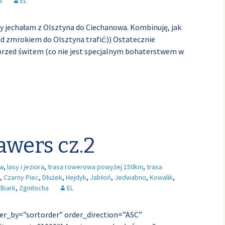
a
EL
edy jechałam z Olsztyna do Ciechanowa. Kombinuję, jak
ed zmrokiem do Olsztyna trafić:)) Ostatecznie
rzed świtem (co nie jest specjalnym bohaterstwem w
awers cz.2
ów
,
lasy i jeziora
,
trasa rowerowa powyżej 150km
,
trasa
,
Czarny Piec
,
Dłużek
,
Hejdyk
,
Jabłoń
,
Jedwabno
,
Kowalik
,
lbark
,
Zgniłocha
EL
der_by=”sortorder” order_direction=”ASC”