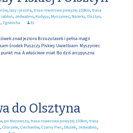
órów
,
lasy i jeziora
,
trasa rowerowa powyżej 150km
,
trasa
,
Jabłoń
,
Jedwabno
,
Kudypy
,
Myszyniec
,
Naterki
,
Olsztyn
,
k
,
Zgniłocha
EL
ówek znad jeziora Brzozolasek i pełna magii
 sam środek Puszczy Piskiej. Uwielbiam. Myszyniec
 punkt ma. A właściwie miał. Bo dziś arcypyszna
a do Olsztyna
ów
,
po Mazowszu
,
trasa rowerowa powyżej 150km
,
trasa
,
Chorzele
,
Ciechanów
,
Czarny Piec
,
Dłużek
,
Jedwabno
,