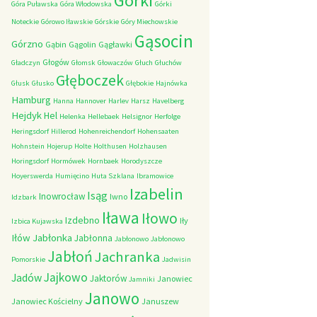
Górki
Góra Puławska
Góra Włodowska
Górki
Noteckie
Górowo Iławskie
Górskie
Góry Miechowskie
Gąsocin
Górzno
Gąbin
Gągolin
Gągławki
Głogów
Gładczyn
Głomsk
Głowaczów
Głuch
Głuchów
Głęboczek
Głusk
Głusko
Głębokie
Hajnówka
Hamburg
Hanna
Hannover
Harlev
Harsz
Havelberg
Hejdyk
Hel
Helenka
Hellebaek
Helsignor
Herfolge
Heringsdorf
Hillerod
Hohenreichendorf
Hohensaaten
Hohnstein
Hojerup
Holte
Holthusen
Holzhausen
Horingsdorf
Hormówek
Hornbaek
Horodyszcze
Hoyerswerda
Humięcino
Huta Szklana
Ibramowice
Izabelin
Isąg
Inowrocław
Iwno
Idzbark
Iława
Iłowo
Izdebno
Iły
Izbica Kujawska
Iłów
Jabłonka
Jabłonna
Jabłonowo
Jabłonowo
Jabłoń
Jachranka
Pomorskie
Jadwisin
Jajkowo
Jadów
Jaktorów
Janowiec
Jamniki
Janowo
Janowiec Kościelny
Januszew