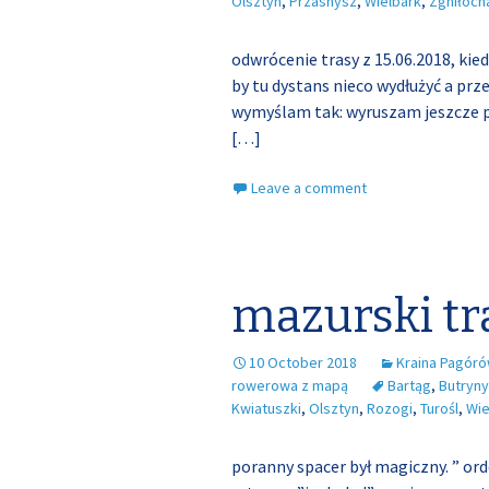
Olsztyn
,
Przasnysz
,
Wielbark
,
Zgniłoch
odwrócenie trasy z 15.06.2018, ki
by tu dystans nieco wydłużyć a prz
wymyślam tak: wyruszam jeszcze p
[…]
Leave a comment
mazurski tr
10 October 2018
Kraina Pagór
rowerowa z mapą
Bartąg
,
Butryny
Kwiatuszki
,
Olsztyn
,
Rozogi
,
Turośl
,
Wie
poranny spacer był magiczny. ” or