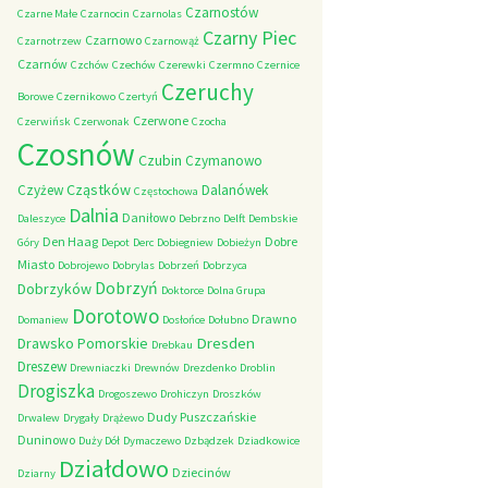
Czarnostów
Czarne Małe
Czarnocin
Czarnolas
Czarny Piec
Czarnowo
Czarnotrzew
Czarnowąż
Czarnów
Czchów
Czechów
Czerewki
Czermno
Czernice
Czeruchy
Borowe
Czernikowo
Czertyń
Czerwone
Czerwińsk
Czerwonak
Czocha
Czosnów
Czubin
Czymanowo
Cząstków
Czyżew
Dalanówek
Częstochowa
Dalnia
Daniłowo
Daleszyce
Debrzno
Delft
Dembskie
Den Haag
Dobre
Góry
Depot
Derc
Dobiegniew
Dobieżyn
Miasto
Dobrojewo
Dobrylas
Dobrzeń
Dobrzyca
Dobrzyń
Dobrzyków
Doktorce
Dolna Grupa
Dorotowo
Drawno
Domaniew
Dosłońce
Dołubno
Dresden
Drawsko Pomorskie
Drebkau
Dreszew
Drewniaczki
Drewnów
Drezdenko
Droblin
Drogiszka
Drogoszewo
Drohiczyn
Droszków
Dudy Puszczańskie
Drwalew
Drygały
Drążewo
Duninowo
Duży Dół
Dymaczewo
Dzbądzek
Dziadkowice
Działdowo
Dziecinów
Dziarny