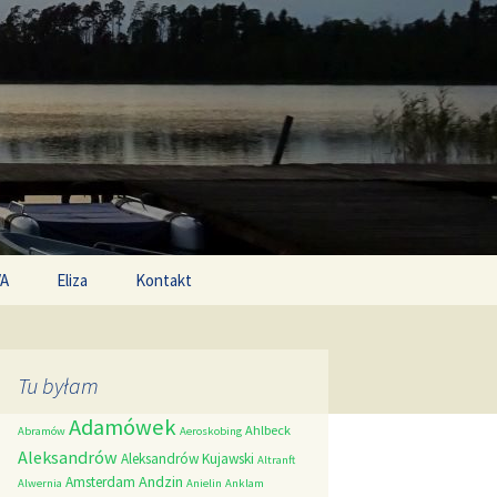
Search
/A
Eliza
Kontakt
for:
Tu byłam
Adamówek
Ahlbeck
Abramów
Aeroskobing
Aleksandrów
Aleksandrów Kujawski
Altranft
Andzin
Amsterdam
Alwernia
Anielin
Anklam