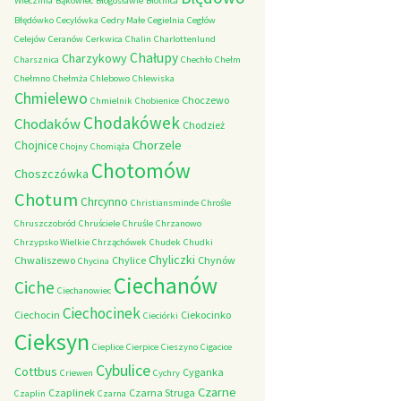
Wieczfnia
Bąkowiec
Błogosławie
Błotnica
Błędówko
Cecylówka
Cedry Małe
Cegielnia
Cegłów
Celejów
Ceranów
Cerkwica
Chalin
Charlottenlund
Chałupy
Charzykowy
Charsznica
Chechło
Chełm
Chełmno
Chełmża
Chlebowo
Chlewiska
Chmielewo
Choczewo
Chmielnik
Chobienice
Chodakówek
Chodaków
Chodzież
Chorzele
Chojnice
Chojny
Chomiąża
Chotomów
Choszczówka
Chotum
Chrcynno
Christiansminde
Chrośle
Chruszczobród
Chruściele
Chruśle
Chrzanowo
Chrzypsko Wielkie
Chrząchówek
Chudek
Chudki
Chyliczki
Chwaliszewo
Chylice
Chynów
Chycina
Ciechanów
Ciche
Ciechanowiec
Ciechocinek
Ciechocin
Ciekocinko
Cieciórki
Cieksyn
Cieplice
Cierpice
Cieszyno
Cigacice
Cybulice
Cottbus
Cyganka
Criewen
Cychry
Czarne
Czaplinek
Czarna Struga
Czaplin
Czarna