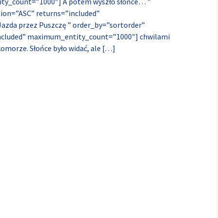
ty_count=”1000″] A potem wyszło słońce… ”
tion=”ASC” returns=”included”
zda przez Puszczę ” order_by=”sortorder”
included” maximum_entity_count=”1000″] chwilami
omorze. Słońce było widać, ale
[…]