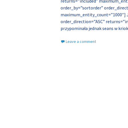
returns=”included” maximum_enti
order_by=”sortorder” order_direc
maximum_entity_count=”1000″] Ja
order_direction=”ASC” returns=”
przypominała jednak seans w kriok
Leave a comment