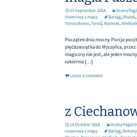
23 September 2024
Kraina Pag
rowerowa z mapą
Bartąg
,
Dłużek
Tomaszkowo
,
Turośl
,
Warmiak
,
Wielbar
Początek dnia mocny. Porcja poczt
pięćdziesiątka do Myszyńca, przez
magiczny nie jest, ale jeden mocny
cukiernia
[…]
Leave a comment
z Ciechanow
14 October 2018
Kraina Pagór
rowerowa z mapą
Bartąg
,
Butryny