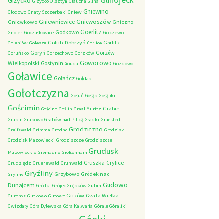
Giżycko
Giżycko Olsztyn
Glaucha
Glina
Gniewino
Glodowo
Gnaty Szczerbaki
Gniew
Gniewniewice
Gniewoszów
Gniewkowo
Gniezno
Goerlitz
Godkowo
Gnoien
Goczałkowice
Golczewo
Golub-Dobrzyń
Gorlitz
Goleniów
Golesze
Gorlice
Goryń
Gorzów
Goruńsko
Gorzechowo
Gorzków
Goworowo
Wielkopolski
Gostynin
Gouda
Gozdowo
Goławice
Gołańcz
Gołdap
Gołotczyzna
Gołuń
Gołąb
Gołąbki
Gościmin
Grabie
Gościno
Goźlin
Graal Muritz
Grabin
Grabowo
Grabów nad Pilicą
Gradki
Graested
Grodziczno
Greifswald
Grimma
Grodno
Grodzisk
Grodzisk Mazowiecki
Grodziszcze
Grodziszcze
Grudusk
Mazowieckie
Gromadno
Großenhain
Gruszka
Gryfice
Grudziądz
Gruenewald
Grunwald
Gryźliny
Grzybowo
Gródek nad
Gryfino
Gudowo
Dunajcem
Gródki
Grójec
Grębków
Gubin
Guzów
Gwda Wielka
Guronys
Gutkowo
Gutowo
Gwizdały
Góra Dylewska
Góra Kalwaria
Górale
Góraliki