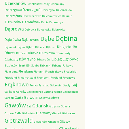
Dziekanów
Dziekanów Leśny
Dziemiany
Dzierzgoń
Dzierzgowo
Dzierzgów
Dzierżoniów
Dzierżążnia
Dziewierzewo
Dziećmirowice
Dziunin
Dziwnów
Dziwnówek
Dąbie
Dąbroszyn
Dąbrowa
Dąbrowa Białostocka
Dąbrowice
Dębina
Dębe
Dąbrówno
Dąbrówka
Długosiodło
Dębionek
Dębki
Dęblin
Dębniki
Dębowo
Dłużek
Dłużka
Dłużniewo
Dłużewo
Dźwierzuty
Elbląg
Dźwirzyno
Elgnówko
Dźwirzuty
Edwardów
Elżbietów
Erurt
Ełk Szyba
Fabianki
Faborgi
Falkowo
Flensburg
Flansburg
Florynki
Franciszkowo
Fredericia
Friedland
Friedrichstahl
Frombork
Frydland
Frygnowo
Frąknowo
Gaj
Gady
Funka
Fynshav
Gabrysin
Gajówka
Garbów
Garczegorze
Gardna Wielka
Gardzienice
Garwolin
Gartz
Garnek
Gassy
Gawłowo
Gawłów
Gdańsk
Gdynia
Gać
Gdynia
Gierwaty
Orłowo
Gidle
Giebałtów
Gierłoż
Giethoorn
Gietrzwałd
Giławy
Giewartów
Gilleleje
Glinojeck