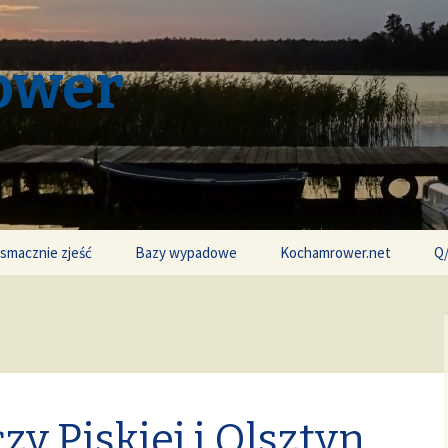
ower
 smacznie zjeść
Bazy wypadowe
Kochamrower.net
Q
y Piskiej i Olsztyn