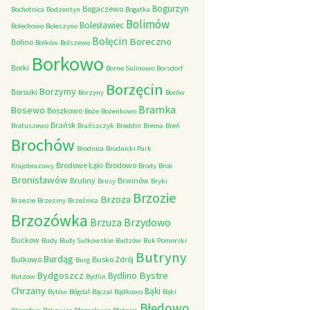
Bogurzyn
Bogaczewo
Bochotnica
Bodzentyn
Bogatka
Bolimów
Bolesławiec
Bolechowo
Boleszyno
Bolęcin
Boreczno
Bolino
Bolków
Bolszewo
Borkowo
Borki
Borne Sulinowo
Borsdorf
Borzęcin
Borzymy
Borsuki
Borzyny
Borów
Bramka
Bosewo
Boszkowo
Boże
Bożenkowo
Brańsk
Bratuszewo
Brańszczyk
Breddin
Brema
Breń
Brochów
Brodnica
Brodnicki Park
Brodowe Łąki
Brodowo
Krajobrazowy
Brody
Brok
Bronisławów
Bruliny
Brwinów
Brusy
Bryki
Brzozie
Brzoza
Brzezie
Brzeziny
Brzeźnica
Brzozówka
Brzydowo
Brzuza
Buckow
Budy
Budy Sulkowskie
Budzów
Buk Pomorski
Butryny
Burdąg
Bulkowo
Busko Zdrój
Burg
Bystre
Bydgoszcz
Bydlino
Butzow
Bydlin
Chrzany
Bąki
Bytów
Bógdał
Bączal
Bądkowo
Bąki
Błędowo