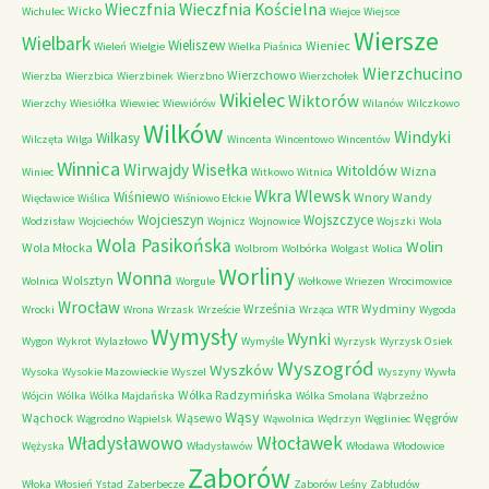
Wieczfnia Kościelna
Wieczfnia
Wicko
Wichulec
Wiejce
Wiejsce
Wiersze
Wielbark
Wieliszew
Wieniec
Wieleń
Wielgie
Wielka Piaśnica
Wierzchucino
Wierzchowo
Wierzba
Wierzbica
Wierzbinek
Wierzbno
Wierzchołek
Wikielec
Wiktorów
Wierzchy
Wiesiółka
Wiewiec
Wiewiórów
Wilanów
Wilczkowo
Wilków
Windyki
Wilkasy
Wilczęta
Wilga
Wincenta
Wincentowo
Wincentów
Winnica
Wirwajdy
Wisełka
Witoldów
Wizna
Winiec
Witkowo
Witnica
Wkra
Wlewsk
Wiśniewo
Wnory Wandy
Więcławice
Wiślica
Wiśniowo Ełckie
Wojcieszyn
Wojszczyce
Wodzisław
Wojciechów
Wojnicz
Wojnowice
Wojszki
Wola
Wola Pasikońska
Wolin
Wola Młocka
Wolbrom
Wolbórka
Wolgast
Wolica
Worliny
Wonna
Wolsztyn
Wolnica
Worgule
Wołkowe
Wriezen
Wrocimowice
Wrocław
Września
Wydminy
Wrocki
Wrona
Wrzask
Wrzeście
Wrząca
WTR
Wygoda
Wymysły
Wynki
Wygon
Wykrot
Wylazłowo
Wymyśle
Wyrzysk
Wyrzysk Osiek
Wyszogród
Wyszków
Wysoka
Wysokie Mazowieckie
Wyszel
Wyszyny
Wywła
Wólka Radzymińska
Wójcin
Wólka
Wólka Majdańska
Wólka Smolana
Wąbrzeźno
Wąsy
Wąchock
Wąsewo
Węgrów
Wągrodno
Wąpielsk
Wąwolnica
Wędrzyn
Węgliniec
Władysławowo
Włocławek
Wężyska
Władysławów
Włodawa
Włodowice
Zaborów
Włoka
Włosień
Ystad
Zaberbecze
Zaborów Leśny
Zabłudów