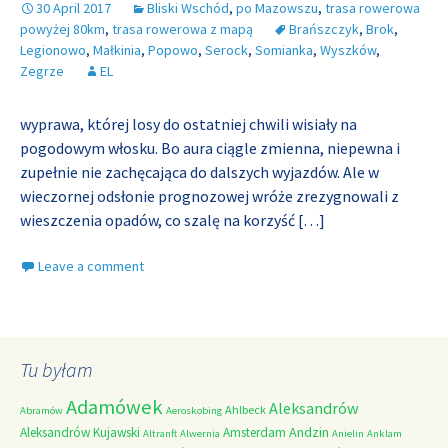
30 April 2017
Bliski Wschód
,
po Mazowszu
,
trasa rowerowa
powyżej 80km
,
trasa rowerowa z mapą
Brańszczyk
,
Brok
,
Legionowo
,
Małkinia
,
Popowo
,
Serock
,
Somianka
,
Wyszków
,
Zegrze
EL
wyprawa, której losy do ostatniej chwili wisiały na
pogodowym włosku. Bo aura ciągle zmienna, niepewna i
zupełnie nie zachęcająca do dalszych wyjazdów. Ale w
wieczornej odsłonie prognozowej wróże zrezygnowali z
wieszczenia opadów, co szalę na korzyść
[…]
Leave a comment
Tu byłam
Adamówek
Aleksandrów
Ahlbeck
Abramów
Aeroskobing
Andzin
Aleksandrów Kujawski
Amsterdam
Altranft
Alwernia
Anielin
Anklam