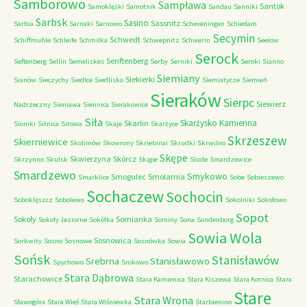
Samborowo
Sampława
Santok
Samoklęski
Samotnik
Sandau
Sanniki
Sarbsk
Sasino
Sassnitz
Sarbia
Sarnaki
Sarnowo
Scheveningen
Schiedam
Secymin
Schwedt
Schiffmuhle
Schleife
Schmilka
Schwepnitz
Schwerin
Seelow
Serock
Senftenberg
Seftenberg
Sellin
Semeliskes
Serby
Serniki
Seroki
Sianno
Siemiany
Siekierki
Sianów
Sieczychy
Siedlce
Siedlisko
Siemiatycze
Siemień
Sieraków
Sierpc
Siewierz
Nadrzeczny
Sieniawa
Siennica
Sierakowice
Siła
Skarżysko Kamienna
Skarlin
Siomki
Sitnica
Sitowa
Skaje
Skarżyce
Skrzeszew
Skierniewice
Skolimów
Skowrony
Skriebinai
Skrudki
Skrwilno
Skępe
Skwierzyna
Skórcz
Skrzynno
Skulsk
Skąpe
Slude
Smardzewice
Smardzewo
Smykowo
Smogulec
Smolarnia
Smarklice
Sobe
Sobieszewo
Sochaczew
Sochocin
Soboklęszcz
Sobolewo
Sokolniki
Sokołowo
Sopot
Sokoły
Somianka
Sokoły Jeziorne
Sokółka
Sominy
Sona
Sondenborg
Sowia Wola
Sosnowica
Sorkwity
Sosno
Sosnowe
Sosnówka
Sowia
Sońsk
Stanisławów
Srebrna
Stanisławowo
Spychowo
Srokowo
Stara Dąbrowa
Starachowice
Stara Kamienica
Stara Kiszewa
Stara Kornica
Stara
Stare
Stara Wrona
Sławogóra
Stara Wieś
Stara Wiśniewka
Starbienino