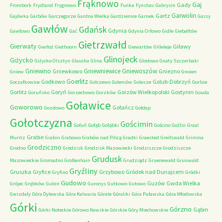
Frąknowo
Gaj
Gady
Frombork
Frydland
Frygnowo
Funka
Fynshav
Gabrysin
Garwolin
Gartz
Gajówka
Garbów
Garczegorze
Gardna Wielka
Gardzienice
Garnek
Gassy
Gawłów
Gdańsk
Gdynia
Gawłowo
Gać
Gdynia Orłowo
Gidle
Giebałtów
Gietrzwałd
Gierwaty
Giławy
Gierłoż
Giethoorn
Giewartów
Gilleleje
Glinojeck
Giżycko
Giżycko Olsztyn
Glaucha
Glina
Glodowo
Gnaty Szczerbaki
Gniewino
Gniewniewice
Gniewoszów
Gniewkowo
Gniezno
Gniew
Gnoien
Goerlitz
Godkowo
Golub-Dobrzyń
Goczałkowice
Golczewo
Goleniów
Golesze
Gorlice
Gorlitz
Goryń
Gorzów Wielkopolski
Gostynin
Goruńsko
Gorzechowo
Gorzków
Gouda
Goławice
Goworowo
Gołańcz
Gozdowo
Gołdap
Gołotczyzna
Gościmin
Gołuń
Gołąb
Gołąbki
Gościno
Goźlin
Graal
Grabie
Muritz
Grabin
Grabowo
Grabów nad Pilicą
Gradki
Graested
Greifswald
Grimma
Grodziczno
Grodno
Grodzisk
Grodzisk Mazowiecki
Grodziszcze
Grodziszcze
Grudusk
Mazowieckie
Gromadno
Großenhain
Grudziądz
Gruenewald
Grunwald
Gryźliny
Gruszka
Gryfice
Grzybowo
Gródek nad Dunajcem
Gryfino
Gródki
Gudowo
Guzów
Gwda Wielka
Grójec
Grębków
Gubin
Guronys
Gutkowo
Gutowo
Gwizdały
Góra Dylewska
Góra Kalwaria
Górale
Góraliki
Góra Puławska
Góra Włodowska
Górki
Górzno
Gąbin
Górki Noteckie
Górowo Iławskie
Górskie
Góry Miechowskie