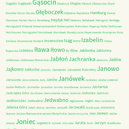
Gąsocin
Gągolin
Gągławki
Głogów
Gładczyn
Głomsk
Głowaczów
Głuch
Głęboczek
Hamburg
Głuchów
Głusk
Głusko
Głębokie
Hajnówka
Hanna
Hejdyk
Hel
Hannover
Harlev
Harsz
Havelberg
Helenka
Hellebaek
Helsignor
Herfolge
Heringsdorf
Hillerod
Hohenreichendorf
Hohensaaten
Hohnstein
Hojerup
Holte
Holthusen
Holzhausen
Horingsdorf
Hormówek
Hornbaek
Horodyszcze
Hoyerswerda
Humięcino
Huta
Izabelin
Isąg
Inowrocław
Iwno
Szklana
Ibramowice
Idzbark
Izbica
Iława
Iłowo
Iłów
Jabłonka
Izdebno
Jabłonna
Iły
Kujawska
Jabłoń
Jachranka
Jadów
Jabłonowo
Jabłonowo Pomorskie
Jadwisin
Janowo
Jajkowo
Jaktorów
Janowiec
Janowiec Kościelny
Jamniki
Janówek
Janów
Januszew
Januszewice
Jany
Janówko
Janów Lubelski
Jastarnia
Janów Podlaski
Jarmatów
Jarnatów
Jarnice
Jarosławiec
Jasionna
Jastrzębia Góra
Jedlanka
Jaszkowo
Jawiszowice
Jawor
Jaworze
Jedliński
Jedwabno
Jednorożec
Jedwabne
Jeglin
Jeglijowiec
Jelcz-Laskowice
Jerzwałd
Jelenia Góra
Jeziorany
Jeleń
Jemna
Jerichov
Jerwałd
Jezierzyce
Jeżewo
Jeże
Jezioro
Jezioro Rożnowskie
jezioro Wulpińskie
Jeziorszczyzna
Jeżów
Joniec
Jurzyn
Jurata
Jugowice
Jonava
Julinek
Juliszew
Jurki
Józefkowo