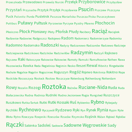
Przyborowice
Przełęk
Przewodowo
Przeszkoda
Przewóz Nurski
Przybysław
Psucin
Przystań
Przytyk
Przyłęk
Przysucha
Przęsławice
Pszczew
Pszczyna
Puck
Pustelnik
Pulsnitz
Purda
Puszcza Mariańska
Puszcza Piska
Puszczykowo
Puławy
Pułtusk
Płochocin
Puttbus
Pyrzowice
Pyrzyce
Pyzdry
Pławno
Raciąż
Płock
Płońsk
Płoniawy
Płudy
Płociczno
Płoty
Racibory
Raciążek
Radom
Racławice
Radawiec
Radgoszcz
Radojewo
Radomierz
Radomierzyce
Radomka
Radoszki
Radomno
Radomsko
Radysy
Radzanowo
Radzanów
Radzewo
Radzieje
Radzymin
Rajkowo
Radziejowice
Radzikowo
Radzików
Radziwiłów
Radzyń
Raki
Rajszew
Rakoszyce
Rakowice
Rakowiec
Ramoty
Ramuki
Ramułtowice
Rathen
Rawa
Rewal
Rawka
Reszel
Mazowiecka
Reda
Regielnica
Regimin
Resko
Ribnitz
Ringebalde
Rogóż
Roguszyn
Rojewo
Rokitno
Rochale
Rogalice
Rogalin
Rogoziniec
Rokitnica
Ropa
Roskilde
Rossoszyca
Rostock
Rostow
Roszczyce
Rotenburg
Rothenburg
Rotterdam
Roztoka
Ruciane-Nida
Rowy
Rozogi
Ruda
Rozalin
Rożnów
Ruda
Rudniki
Ruszczyce
Białaczowska
Rudna
Rudnica
Rudno Jeziorowe
Rugia
Rungsted
Rybno
Ruś
Rutki Kossaki
Ruszkowo
Rutki
Rutka-Tartak
Rybienko
Rybojady
Rychnowo
Rynia
Rydzewo
Ryki
Rynek
Rychliki
Ryczywół
Ryn
Rypin
Ryte
Rząśnik
Błota
Rytro
Rzeczyca
Rzepniki
Rzeszów
Rzuców
Rzymsko
Różan
Rąbież
Rąblów
Rączki
Sadowne Węgrowskie
Sady
Sadoleś
Sabinka
Sadowie