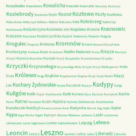
Kowalicha
Kowalewko
Kowalewo
Kowalik
Kownatki
Kownaty
Koziczyn
Kozłowo
Koziebrody
Kozioł
Kozły
Kozin
Kozłówka
Kozienice
Kołobrzeg
Koło
Kołaczkowo
Kołaczyce
Kołbacz
Kołbiel
Kołczewo
Kołodziąż
Krasnosielc
Kościerzyna
Krasne
Koźniewo
Kraplewo
Końskowola
KPN
Kraszew
Kraśnicza Wola
Kraszewo
Kraśnik
Kretowiny
Kroeslin
Krogule
Kromnów
Krogulec
Krokowa
Krosno
Krojanty
Krosno Odrzańskie
Krusze
Krotoszyny
Kruklin
Krukowo
Kruki
Krośnice
Kruklanki
Krusa
Kruszyn
Krynica
Krysiaki
Krutyń
Krynickie
Krysk
Kryspinów
Krzemieniewo
Krzycko
Krzyczki
Krzynowłoga
Króle
Krzynowłoga Mała
Krzyże
Krzyż Wielkopolski
Królewo
Krąków
Księży
Duże
Krągi
Krąpiewnice
Krępice
Książ
Książ Wielki
Kudypy
Kuchary Żydowskie
Las
Kuczbork
Kucice
Kuczyn
Kuligi
Kuligów
Kulik
Kurki
Kurów
Kurowo
Kupin
Kurdwanów
Kury
Kurznia
Kurzętnik
Kutno
Kuźnica
Kuślin
Kusin
Kuznocin
Kuźnica Żelichowska
Kwiatkowice
Kwiatuszki
Kwidzyń
Kwirynów
Kątne
Kwieciszowice
Kwik
Kórnik
Kąp
Kątki
Kępa
Laski
Kętrzyn
Kępa Polska
Kępki
Kłanino
Kłodawa
Lachowo
Laskowice
Lelewo
Leipzig
Leiden
Latchorzew
Lauta
Legionowo
Leidschendam
Leszno
Leoncin
Liberadz
Leszcz
Leśna
Lewków
Leśno
Libiszów