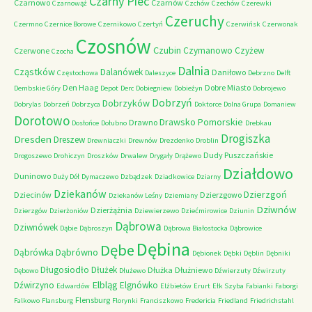
Czarny Piec
Czarnowo
Czarnów
Czarnowąż
Czchów
Czechów
Czerewki
Czeruchy
Czermno
Czernice Borowe
Czernikowo
Czertyń
Czerwińsk
Czerwonak
Czosnów
Czubin
Czymanowo
Czyżew
Czerwone
Czocha
Dalnia
Cząstków
Dalanówek
Daniłowo
Częstochowa
Daleszyce
Debrzno
Delft
Den Haag
Dobre Miasto
Dembskie Góry
Depot
Derc
Dobiegniew
Dobieżyn
Dobrojewo
Dobrzyń
Dobrzyków
Dobrylas
Dobrzeń
Dobrzyca
Doktorce
Dolna Grupa
Domaniew
Dorotowo
Drawsko Pomorskie
Drawno
Dosłońce
Dołubno
Drebkau
Drogiszka
Dresden
Dreszew
Drewniaczki
Drewnów
Drezdenko
Droblin
Dudy Puszczańskie
Drogoszewo
Drohiczyn
Droszków
Drwalew
Drygały
Drążewo
Działdowo
Duninowo
Duży Dół
Dymaczewo
Dzbądzek
Dziadkowice
Dziarny
Dziekanów
Dzierzgoń
Dziecinów
Dzierzgowo
Dziekanów Leśny
Dziemiany
Dziwnów
Dzierżążnia
Dzierzgów
Dzierżoniów
Dziewierzewo
Dziećmirowice
Dziunin
Dąbrowa
Dziwnówek
Dąbie
Dąbroszyn
Dąbrowa Białostocka
Dąbrowice
Dębina
Dębe
Dąbrówno
Dąbrówka
Dębionek
Dębki
Dęblin
Dębniki
Długosiodło
Dłużek
Dłużka
Dłużniewo
Dębowo
Dłużewo
Dźwierzuty
Dźwirzuty
Elbląg
Dźwirzyno
Elgnówko
Edwardów
Elżbietów
Erurt
Ełk Szyba
Fabianki
Faborgi
Flensburg
Falkowo
Flansburg
Florynki
Franciszkowo
Fredericia
Friedland
Friedrichstahl