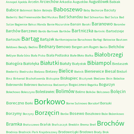
Arciechów
Augustówek
Arcelin
Arkadia
Augustów
Babiak
Annopol
Apolda
Baboszewo
Babice
Baciuty
Babimost
Babin
Babięta
Baby
Bachorze
Bad Schandau
Baderitz
Bad Freienwalde
Bad Muskau
Bad Schwartau
Bad Sulza
Bad
Baranowo
Bansin
Sulze
Bagienice
Bakus Wanda
Banie Mazurskie
Baraki
Baranów
Bartniczka
Barchów
Barczewo
Bartodzieje
Bardo
Barlinek
Bartków
Bartniki
Bartąg
Bartążek
Bartoszki
Bartłomiejowice
Baruchowo
Barłogi
Batowice
Bautzen
Bednary
Bełchów
Bemowo
Bergen am Rugen
Bałdowo
Becejły
Bedlno
Berlin
Białobrzegi
Biała Podlaska
Bełżyce
Biała Góra
Biała Piska
Białe Błoto
Białka
Białutki
Bibiampol
Białogóra
Białołęka
Białuty
Białystok
Biedaszek
Bielice
Bieniewice
Biesal
Bielawy
Bieżuń
Biederitz
Biedrusko
Bielawa
Bielnik
Biskupiec
Binz
Birkerod
Bischofswerda
Biskupice
Bisztynek
Bledzew
Bnin
Bobolice
Bogurzyn
Bobrowniki
Bobrowo
Bogaczewo
Bochotnica
Bodzentyn
Bogatka
Bolimów
Bolęcin
Bolesławiec
Bolino
Bolechowo
Boleszyno
Bolków
Bolszewo
Borkowo
Boreczno
Borki
Borsuki
Borne Sulinowo
Borsdorf
Borzęcin
Borzymy
Bosewo
Boszkowo
Borzyny
Borów
Boże
Bożenkowo
Brochów
Bramka
Brańsk
Bratuszewo
Brańszczyk
Breddin
Brema
Breń
Brodowe Łąki
Brodowo
Brodnica
Brodnicki Park Krajobrazowy
Brody
Brok