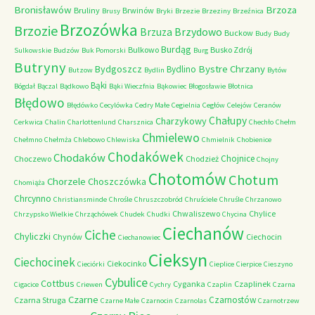
Bronisławów
Brzoza
Bruliny
Brwinów
Brusy
Bryki
Brzezie
Brzeziny
Brzeźnica
Brzozówka
Brzozie
Brzydowo
Brzuza
Buckow
Budy
Budy
Burdąg
Bulkowo
Busko Zdrój
Sulkowskie
Budzów
Buk Pomorski
Burg
Butryny
Bystre Chrzany
Bydgoszcz
Bydlino
Butzow
Bydlin
Bytów
Bąki
Bógdał
Bączal
Bądkowo
Bąki Wieczfnia
Bąkowiec
Błogosławie
Błotnica
Błędowo
Błędówko
Cecylówka
Cedry Małe
Cegielnia
Cegłów
Celejów
Ceranów
Chałupy
Charzykowy
Cerkwica
Chalin
Charlottenlund
Charsznica
Chechło
Chełm
Chmielewo
Chełmno
Chełmża
Chlebowo
Chlewiska
Chmielnik
Chobienice
Chodakówek
Chodaków
Chojnice
Choczewo
Chodzież
Chojny
Chotomów
Chotum
Chorzele
Choszczówka
Chomiąża
Chrcynno
Christiansminde
Chrośle
Chruszczobród
Chruściele
Chruśle
Chrzanowo
Chwaliszewo
Chylice
Chrzypsko Wielkie
Chrząchówek
Chudek
Chudki
Chycina
Ciechanów
Ciche
Chyliczki
Chynów
Ciechocin
Ciechanowiec
Cieksyn
Ciechocinek
Ciekocinko
Cieciórki
Cieplice
Cierpice
Cieszyno
Cybulice
Cottbus
Cyganka
Czaplinek
Cigacice
Criewen
Cychry
Czaplin
Czarna
Czarne
Czarnostów
Czarna Struga
Czarne Małe
Czarnocin
Czarnolas
Czarnotrzew