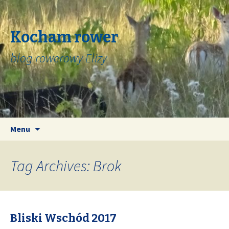
Kocham rower
blog rowerowy Elizy
Skip
Search
Menu
to
for:
content
Tag Archives: Brok
Bliski Wschód 2017