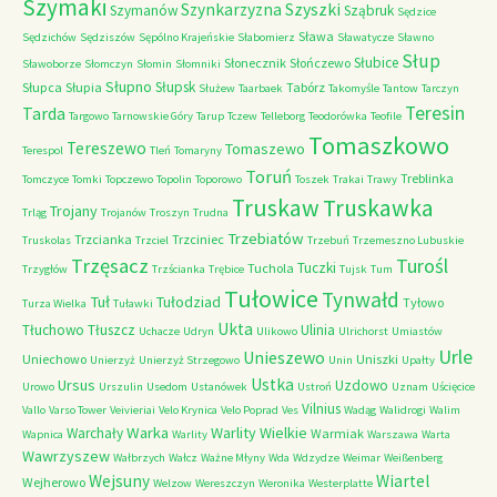
Szymaki
Szyszki
Szynkarzyzna
Szymanów
Sząbruk
Sędzice
Sława
Sędzichów
Sędziszów
Sępólno Krajeńskie
Słabomierz
Sławatycze
Sławno
Słup
Słubice
Słonecznik
Słończewo
Sławoborze
Słomczyn
Słomin
Słomniki
Słupno
Słupsk
Słupca
Słupia
Tabórz
Służew
Taarbaek
Takomyśle
Tantow
Tarczyn
Teresin
Tarda
Targowo
Tarnowskie Góry
Tarup
Tczew
Telleborg
Teodorówka
Teofile
Tomaszkowo
Tereszewo
Tomaszewo
Terespol
Tleń
Tomaryny
Toruń
Treblinka
Tomczyce
Tomki
Topczewo
Topolin
Toporowo
Toszek
Trakai
Trawy
Truskaw
Truskawka
Trojany
Trląg
Trojanów
Troszyn
Trudna
Trzebiatów
Trzcianka
Trzciniec
Truskolas
Trzciel
Trzebuń
Trzemeszno Lubuskie
Trzęsacz
Turośl
Tuczki
Tuchola
Trzygłów
Trzścianka
Trębice
Tujsk
Tum
Tułowice
Tynwałd
Tuł
Tułodziad
Tyłowo
Turza Wielka
Tuławki
Ukta
Tłuchowo
Tłuszcz
Ulinia
Uchacze
Udryn
Ulikowo
Ulrichorst
Umiastów
Urle
Unieszewo
Uniechowo
Uniszki
Unierzyż
Unierzyż Strzegowo
Unin
Upałty
Ustka
Ursus
Uzdowo
Urowo
Urszulin
Usedom
Ustanówek
Ustroń
Uznam
Uścięcice
Vilnius
Vallo
Varso Tower
Veivieriai
Velo Krynica
Velo Poprad
Ves
Wadąg
Walidrogi
Walim
Warka
Warlity Wielkie
Warchały
Warmiak
Wapnica
Warlity
Warszawa
Warta
Wawrzyszew
Wałbrzych
Wałcz
Ważne Młyny
Wda
Wdzydze
Weimar
Weißenberg
Wejsuny
Wiartel
Wejherowo
Welzow
Wereszczyn
Weronika
Westerplatte