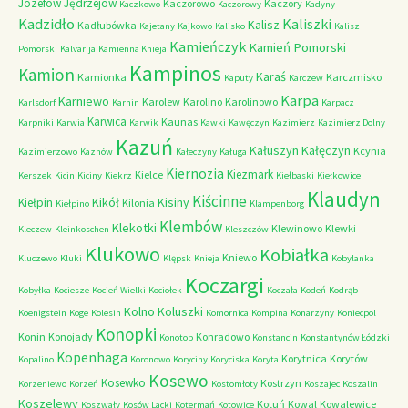
Józefów
Jędrzejów
Kaczorowo
Kaczory
Kaczkowo
Kaczorowy
Kadyny
Kadzidło
Kaliszki
Kalisz
Kadłubówka
Kajetany
Kajkowo
Kalisko
Kalisz
Kamieńczyk
Kamień Pomorski
Pomorski
Kalvarija
Kamienna Knieja
Kampinos
Kamion
Karaś
Kamionka
Karczmisko
Kaputy
Karczew
Karpa
Karniewo
Karolew
Karolino
Karolinowo
Karlsdorf
Karnin
Karpacz
Karwica
Kaunas
Karpniki
Karwia
Karwik
Kawki
Kawęczyn
Kazimierz
Kazimierz Dolny
Kazuń
Kałuszyn
Kałęczyn
Kcynia
Kazimierzowo
Kaznów
Kałeczyny
Kaługa
Kiernozia
Kiezmark
Kielce
Kerszek
Kicin
Kiciny
Kiekrz
Kiełbaski
Kiełkowice
Klaudyn
Kiścinne
Kikół
Kisiny
Kiełpin
Kilonia
Kiełpino
Klampenborg
Klembów
Klekotki
Klewinowo
Klewki
Kleczew
Kleinkoschen
Kleszczów
Klukowo
Kobiałka
Kniewo
Kluczewo
Kluki
Klępsk
Knieja
Kobylanka
Koczargi
Kobyłka
Kociesze
Kocień Wielki
Kociołek
Koczała
Kodeń
Kodrąb
Kolno
Koluszki
Koenigstein
Koge
Kolesin
Komornica
Kompina
Konarzyny
Koniecpol
Konopki
Konin
Konojady
Konradowo
Konotop
Konstancin
Konstantynów Łódzki
Kopenhaga
Korytnica
Korytów
Kopalino
Koronowo
Koryciny
Koryciska
Koryta
Kosewo
Kosewko
Kostrzyn
Korzeniewo
Korzeń
Kostomłoty
Koszajec
Koszalin
Koszelewy
Kotuń
Kowal
Kowalewice
Koszwały
Kosów Lacki
Kotermań
Kotowice