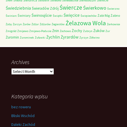
Świdnica
Świebodzin
Świecie
Śrem
Śródka
Świdwin
Świebno
Świebodzice
Świercze
Świerkowo
Świedziebnia
Świeradów Zdrój
Świerzno
Świnoujście
Święcice
Świniary
Żabi Róg
Żabno
Świniarc
Świątki
Święciechów
Żelazowa Wola
Żaby
Żarzyn
Żarów
Żdżar
Żdżarów
Żegiestów
Żerkowice
Żochy
Żuków
Żnin
Żmigród
Żmijewo
Żmijewo-Podusie
Żochowo
Żubryn
Żur
Żychlin
Żyrardów
Żuromin
Żurominek
Żuławki
Żyrzyn
Żółwino
Archives
Archives
Kategoria wpisu
bez roweru
Bliski Wschód
Daleki Zachód