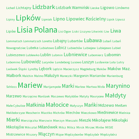
Lidzbark
Ligowo
Lidzbark Warmiński
Lichtajny
Linówno
Licheń
Lieske
Lipków
Lipno
Lipowiec Kościelny
Lipiny
Lipniak
Lipsk
Lipusz
Lisia Polana
Liwa
Lipów
Lisi Ogon
Liski
Liszyno
Litwinki
Liw
Lubawa
Lubajny
Lubartów
Lommatsch
Lommatzsch
Loretto
Lubań
Lubań
Lubicz
Lubeka
Nowogrodziec
Lubiatowo
Lubiechów
Lubiejew
Lubiejewo
Lubiel
Lubniewice
Lubomin
Lublin
Lubieszewo
Lublewko
Lubmin
Lubomierz
Lubowidz
Luszyn
Lubomino
Lucynów
Lundeborg
Lusowo
Lusławice
Luta
Lutry
Maków Maz.
Lębork
Lwówek Śląski
Lyndby
Lędzin
Macierzysz
Magdeburg
Maków
Malbork
Malużyn
Margonin
Marianów
Malchin
Malmo
Mareczki
Marienburg
Mariew
Marynino
Marki
Schloss
Marijampole
Marlow
Martwa Wisła
Małdyty
Marzewo
Marzęcino
Marózek
Maszewo
Matyldów
Matyty
Maurycew
Małocice
Małkinia
Mańki
Mdzewo
Meißen
Małe Cybulice
Małyszyn
Miedniewice
Miechów
Melibdorzyce
Mescherin
Miastko
Michrów
Mieczkowo
Mielnica
Mierki
Mikołajew
Mikołajki
Mieszki
Mierziączka
Mierzwin
Mierzyn
Mieszaki
Milanówek
Mikołajów
Miksztal
Milcz
Milicz
Mirsk
Mirzec
Mirów
MISIE
Miączyn
Mistrzewice
Miszory
Miąse
Międzyborów
Międzybór
Międzybórz