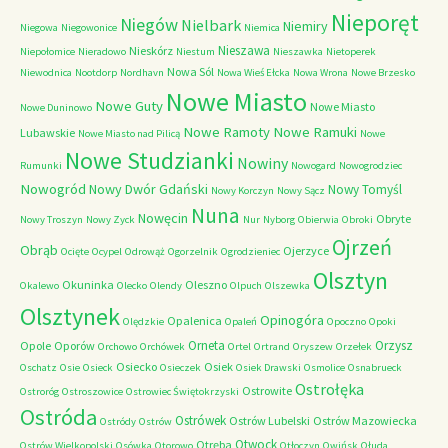
Nieporęt
Niegów
Nielbark
Niemiry
Niegowa
Niegowonice
Niemica
Nieszawa
Nieskórz
Niepołomice
Nieradowo
Niestum
Nieszawka
Nietoperek
Nowa Sól
Niewodnica
Nootdorp
Nordhavn
Nowa Wieś Ełcka
Nowa Wrona
Nowe Brzesko
Nowe Miasto
Nowe Guty
Nowe Miasto
Nowe Duninowo
Nowe Ramoty
Nowe Ramuki
Lubawskie
Nowe Miasto nad Pilicą
Nowe
Nowe Studzianki
Nowiny
Rumunki
Nowogard
Nowogrodziec
Nowogród
Nowy Dwór Gdański
Nowy Tomyśl
Nowy Korczyn
Nowy Sącz
Nuna
Nowęcin
Obryte
Nowy Troszyn
Nowy Zyck
Nur
Nyborg
Obierwia
Obroki
Ojrzeń
Obrąb
Ojerzyce
Ocięte
Ocypel
Odrowąż
Ogorzelnik
Ogrodzieniec
Olsztyn
Okuninka
Oleszno
Okalewo
Olecko
Olendy
Olpuch
Olszewka
Olsztynek
Opinogóra
Opalenica
Olędzkie
Opaleń
Opoczno
Opoki
Orneta
Orzysz
Opole
Oporów
Orchowo
Orchówek
Ortel
Ortrand
Oryszew
Orzełek
Osiecko
Osiek
Oschatz
Osie
Osieck
Osieczek
Osiek Drawski
Osmolice
Osnabrueck
Ostrołęka
Ostrowite
Ostroróg
Ostroszowice
Ostrowiec Świętokrzyski
Ostróda
Ostrówek
Ostrów Lubelski
Ostrów Mazowiecka
Ostródy
Ostrów
Otwock
Otręba
Ostrów Wielkopolski
Osówka
Otorowo
Otłoczyn
Owińsk
Ołuda