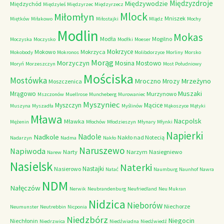
Międzyzdroje
Międzywodzie
Międzychód
Międzyleś
Międzyrzec
Międzyrzecz
Mlock
Miłomłyn
Mniszek
Miętków
Miłakowo
Miłostajki
Mlądz
Mochy
Modlin
Mokas
Modła
Mogilno
Moczyska
Moczysko
Modłki
Moeser
Mokrzyce
Mokowo
Mokrzyca
Mokobody
Mokronos
Molibdorzyce
Morliny
Morsko
Morąg
Morzyczyn
Mosina
Mostowo
Moryń
Morzeszczyn
Most Południowy
Mościska
Mostówka
Mrzeżyno
Mroczno
Mrozy
Moszczenica
Muszaki
Mrągowo
Murzynowo
Mszczonów
Muellrose
Muncheberg
Murowaniec
Myszyniec
Myszczyn
Mącice
Muszyna
Myszadła
Myślinów
Mąkoszyce
Mątyki
Mława
Nacpolsk
Mławka
Mężenin
Młochów
Młodzieszyn
Młynary
Młynki
Napierki
Nadkole
Nadole
Nakło nad Notecią
Nadarzyn
Nadma
Nakło
Naruszewo
Napiwoda
Narty
Narzym
Nasiegniewo
Narew
Nasielsk
Naterki
Nastajki
Nasierowo
Natać
Naumburg
Naunhof
Nawra
NDM
Nałęczów
Nerwik
Neubrandenburg
Neufriedland
Neu Mukran
Nidzica
Nieborów
Niechorze
Neumunster
Neutrebbin
Nicponia
Niedzbórz
Niegocin
Niechłonin
Niedrzwica
Niedźwiadna
Niedźwiedź