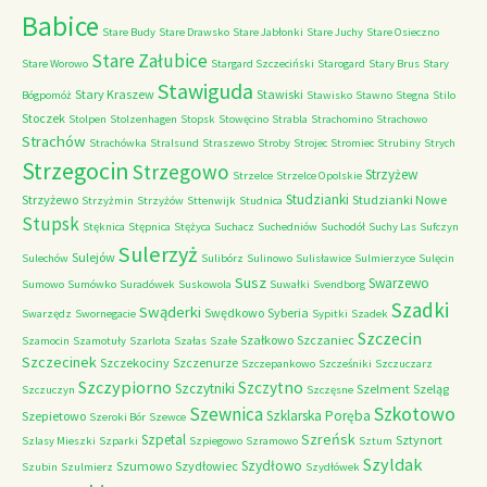
Babice
Stare Budy
Stare Drawsko
Stare Jabłonki
Stare Juchy
Stare Osieczno
Stare Załubice
Stare Worowo
Stargard Szczeciński
Starogard
Stary Brus
Stary
Stawiguda
Stary Kraszew
Stawiski
Bógpomóż
Stawisko
Stawno
Stegna
Stilo
Stoczek
Stolpen
Stolzenhagen
Stopsk
Stowęcino
Strabla
Strachomino
Strachowo
Strachów
Strachówka
Stralsund
Straszewo
Stroby
Strojec
Stromiec
Strubiny
Strych
Strzegocin
Strzegowo
Strzyżew
Strzelce
Strzelce Opolskie
Studzianki
Strzyżewo
Studzianki Nowe
Strzyżmin
Strzyżów
Sttenwijk
Studnica
Stupsk
Stęknica
Stępnica
Stężyca
Suchacz
Suchedniów
Suchodół
Suchy Las
Sufczyn
Sulerzyż
Sulejów
Sulechów
Sulibórz
Sulinowo
Sulisławice
Sulmierzyce
Sulęcin
Susz
Swarzewo
Sumowo
Sumówko
Suradówek
Suskowola
Suwałki
Svendborg
Szadki
Swąderki
Swędkowo
Syberia
Swarzędz
Swornegacie
Sypitki
Szadek
Szczecin
Szałkowo
Szczaniec
Szamocin
Szamotuły
Szarlota
Szałas
Szałe
Szczecinek
Szczekociny
Szczenurze
Szczepankowo
Szcześniki
Szczuczarz
Szczypiorno
Szczytno
Szczytniki
Szelment
Szeląg
Szczuczyn
Szczęsne
Szkotowo
Szewnica
Szklarska Poręba
Szepietowo
Szeroki Bór
Szewce
Szreńsk
Szpetal
Sztynort
Szlasy Mieszki
Szparki
Szpiegowo
Szramowo
Sztum
Szyldak
Szydłowo
Szumowo
Szydłowiec
Szubin
Szulmierz
Szydłówek