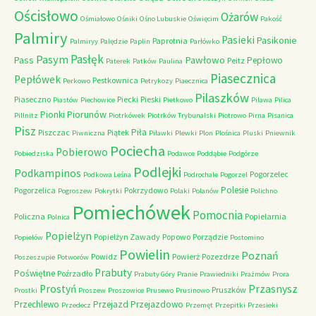
Ościsłowo
Ożarów
Ośmiałowo
Ośniki
Ośno Lubuskie
Oświęcim
Pakość
Palmiry
Pasieki
Pasikonie
Paprotnia
Palmiryy
Palędzie
Paplin
Parłówko
Pasłęk
Pasym
Pawłowo
Pass
Pepłowo
Peitz
Paterek
Patków
Paulina
Piasecznica
Pepłówek
Pestkownica
Perkowo
Petrykozy
Piaecznica
Pilaszków
Piaseczno
Piecki
Pieski
Piastów
Piechowice
Pietkowo
Pilawa
Pilica
Piorunów
Pionki
Pillnitz
Piotrkówek
Piotrków Trybunalski
Piotrowo
Pirna
Pisanica
Pisz
Piła
Piszczac
Piątek
Piwniczna
Piławki
Plewki
Plon
Plośnica
Pluski
Pniewnik
Pociecha
Pobierowo
Pobiedziska
Podawce
Poddąbie
Podgórze
Podlejki
Podkampinos
Pogorzelec
Podkowa Leśna
Podrochale
Pogorzel
Polesie
Pogorzelica
Pokrzydowo
Pogroszew
Pokrytki
Polaki
Polanów
Polichno
Pomiechówek
Pomocnia
Policzna
Popielarnia
Polnica
Popielżyn
Popielżyn Zawady
Popowo
Porządzie
Popielów
Postomino
Powielin
Poznań
Powidz
Powierż
Pozezdrze
Poszeszupie
Potworów
Prabuty
Poświętne
Poźrzadło
Prabuty Góry
Pranie
Prawiedniki
Prażmów
Prora
Przasnysz
Prostyń
Pruszków
Prostki
Proszew
Proszowice
Prusewo
Prusinowo
Przechlewo
Przejazd
Przejazdowo
Przedecz
Przemęt
Przepitki
Przesieki