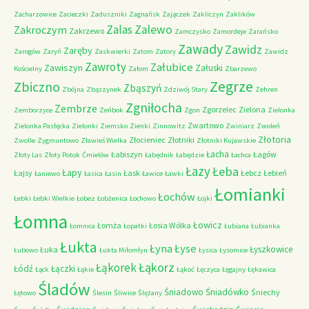
Zacharzowice
Zacieczki
Zaduszniki
Zagnańsk
Zajączek
Zakliczyn
Zaklików
Zalas
Zalewo
Zakroczym
Zakrzewo
Zamczysko
Zamordeje
Zarańsko
Zawady
Zawidz
Zaręby
Zarogów
Zaryń
Zaskwierki
Zatom
Zatory
Zawidz
Zawroty
Załubice
Zawiszyn
Załuski
Kościelny
Załom
Zbarzewo
Zegrze
Zbiczno
Zbąszyń
Zbójna
Zbąszynek
Zdziwój Stary
Zehren
Zgniłocha
Zembrze
Zgorzelec
Zielona
Zemborzyce
Zeńbok
Zgon
Zielonka
Zwartowo
Zielonka Pasłęcka
Zielonki
Ziemsko
Zienki
Zinnowitz
Zwiniarz
Zwoleń
Złotoria
Złocieniec
Złotniki
Zwolle
Zygmuntowo
Zławieś Wielka
Złotniki Kujawskie
Łacha
Łabiszyn
Łagów
Złoty Las
Złoty Potok
Ćmielów
Łabędnik
Łabędzie
Łachca
Łazy
Łeba
Łapy
Łajsy
Łask
Łebcz
Łebień
Łaniewo
Łasica
Łasin
Ławice
Ławki
Łomianki
Łochów
Łebki
Łebki Wielkie
Łobez
Łobżenica
Łochowo
Łojki
Łomna
Łowicz
Łomża
Łosia Wólka
Łomnica
Łopatki
Łubiana
Łubianka
Łukta
Łyna
Łyse
Łyszkowice
Łuka
Łubowo
Łukta Miłomłyn
Łysica
Łysomice
Łąkorz
Łąkorek
Łódź
Łączki
Łąck
Łąkie
Łąkoć
Łęczyca
Łęgajny
Łękawica
Śladów
Śniadowo
Śniadówko
Śniechy
Łętowo
Ślesin
Śliwice
Ślężany