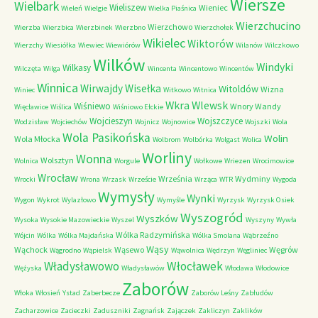
Wiersze
Wielbark
Wieliszew
Wieniec
Wieleń
Wielgie
Wielka Piaśnica
Wierzchucino
Wierzchowo
Wierzba
Wierzbica
Wierzbinek
Wierzbno
Wierzchołek
Wikielec
Wiktorów
Wierzchy
Wiesiółka
Wiewiec
Wiewiórów
Wilanów
Wilczkowo
Wilków
Windyki
Wilkasy
Wilczęta
Wilga
Wincenta
Wincentowo
Wincentów
Winnica
Wirwajdy
Wisełka
Witoldów
Wizna
Winiec
Witkowo
Witnica
Wkra
Wlewsk
Wiśniewo
Wnory Wandy
Więcławice
Wiślica
Wiśniowo Ełckie
Wojcieszyn
Wojszczyce
Wodzisław
Wojciechów
Wojnicz
Wojnowice
Wojszki
Wola
Wola Pasikońska
Wolin
Wola Młocka
Wolbrom
Wolbórka
Wolgast
Wolica
Worliny
Wonna
Wolsztyn
Wolnica
Worgule
Wołkowe
Wriezen
Wrocimowice
Wrocław
Września
Wydminy
Wrocki
Wrona
Wrzask
Wrzeście
Wrząca
WTR
Wygoda
Wymysły
Wynki
Wygon
Wykrot
Wylazłowo
Wymyśle
Wyrzysk
Wyrzysk Osiek
Wyszogród
Wyszków
Wysoka
Wysokie Mazowieckie
Wyszel
Wyszyny
Wywła
Wólka Radzymińska
Wójcin
Wólka
Wólka Majdańska
Wólka Smolana
Wąbrzeźno
Wąsy
Wąchock
Wąsewo
Węgrów
Wągrodno
Wąpielsk
Wąwolnica
Wędrzyn
Węgliniec
Władysławowo
Włocławek
Wężyska
Władysławów
Włodawa
Włodowice
Zaborów
Włoka
Włosień
Ystad
Zaberbecze
Zaborów Leśny
Zabłudów
Zacharzowice
Zacieczki
Zaduszniki
Zagnańsk
Zajączek
Zakliczyn
Zaklików