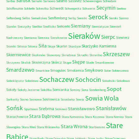
Sarbsk
Sasino
Sassnitz
Sarbia
Sarnaki
Sarnowo
Scheveningen
Schiedam
Secymin
Schwedt
Schiffmuhle
Schleife
Schmilka
Schwepnitz
Schwerin
Seelow
Serock
Senftenberg
Seftenberg
Sellin
Semeliskes
Serby
Serniki
Seroki
Sianno
Siemiany
Siekierki
Sianów
Sieczychy
Siedlce
Siedlisko
Siemiatycze
Siemień
Sieraków
Sierpc
Siewierz
Nadrzeczny
Sieniawa
Siennica
Sierakowice
Siła
Skarżysko Kamienna
Skarlin
Siomki
Sitnica
Sitowa
Skaje
Skarżyce
Skrzeszew
Skierniewice
Skolimów
Skowrony
Skriebinai
Skrudki
Skrwilno
Skępe
Skwierzyna
Skórcz
Skrzynno
Skulsk
Skąpe
Slude
Smardzewice
Smardzewo
Smykowo
Smogulec
Smolarnia
Smarklice
Sobe
Sobieszewo
Sochaczew
Sochocin
Soboklęszcz
Sobolewo
Sokolniki
Sokołowo
Sopot
Sokoły
Somianka
Sokoły Jeziorne
Sokółka
Sominy
Sona
Sondenborg
Sowia Wola
Sosnowica
Sorkwity
Sosno
Sosnowe
Sosnówka
Sowia
Sońsk
Stanisławów
Srebrna
Stanisławowo
Spychowo
Srokowo
Stara Dąbrowa
Starachowice
Stara Kamienica
Stara Kiszewa
Stara Kornica
Stara
Stare
Stara Wrona
Sławogóra
Stara Wieś
Stara Wiśniewka
Starbienino
Babice
Stare Budy
Stare Drawsko
Stare Jabłonki
Stare Juchy
Stare Osieczno