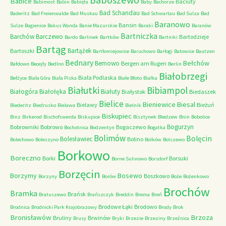
Baboszewo
Babice
Baciuty
Babimost
Babin
Babięta
Baby
Bachorze
Bad Schandau
Baderitz
Bad Freienwalde
Bad Muskau
Bad Schwartau
Bad Sulza
Bad
Baranowo
Bansin
Sulze
Bagienice
Bakus Wanda
Banie Mazurskie
Baraki
Baranów
Bartniczka
Barchów
Barczewo
Bartodzieje
Bardo
Barlinek
Bartków
Bartniki
Bartąg
Bartążek
Bartoszki
Bartłomiejowice
Baruchowo
Barłogi
Batowice
Bautzen
Bednary
Bełchów
Bemowo
Bergen am Rugen
Bałdowo
Becejły
Bedlno
Berlin
Białobrzegi
Biała Podlaska
Bełżyce
Biała Góra
Biała Piska
Białe Błoto
Białka
Białutki
Bibiampol
Białogóra
Białołęka
Białuty
Białystok
Biedaszek
Bielice
Bieniewice
Biesal
Bielawy
Bieżuń
Biederitz
Biedrusko
Bielawa
Bielnik
Biskupiec
Binz
Birkerod
Bischofswerda
Biskupice
Bisztynek
Bledzew
Bnin
Bobolice
Bogurzyn
Bobrowniki
Bobrowo
Bogaczewo
Bochotnica
Bodzentyn
Bogatka
Bolimów
Bolęcin
Bolesławiec
Bolino
Bolechowo
Boleszyno
Bolków
Bolszewo
Borkowo
Boreczno
Borki
Borsuki
Borne Sulinowo
Borsdorf
Borzęcin
Borzymy
Bosewo
Boszkowo
Borzyny
Borów
Boże
Bożenkowo
Brochów
Bramka
Brańsk
Bratuszewo
Brańszczyk
Breddin
Brema
Breń
Brodowe Łąki
Brodowo
Brodnica
Brodnicki Park Krajobrazowy
Brody
Brok
Bronisławów
Brzoza
Bruliny
Brwinów
Brusy
Bryki
Brzezie
Brzeziny
Brzeźnica