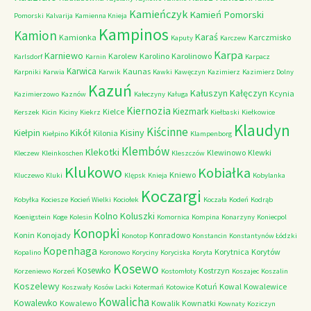
Kamieńczyk
Kamień Pomorski
Pomorski
Kalvarija
Kamienna Knieja
Kampinos
Kamion
Karaś
Kamionka
Karczmisko
Kaputy
Karczew
Karpa
Karniewo
Karolew
Karolino
Karolinowo
Karlsdorf
Karnin
Karpacz
Karwica
Kaunas
Karpniki
Karwia
Karwik
Kawki
Kawęczyn
Kazimierz
Kazimierz Dolny
Kazuń
Kałuszyn
Kałęczyn
Kcynia
Kazimierzowo
Kaznów
Kałeczyny
Kaługa
Kiernozia
Kiezmark
Kielce
Kerszek
Kicin
Kiciny
Kiekrz
Kiełbaski
Kiełkowice
Klaudyn
Kiścinne
Kikół
Kisiny
Kiełpin
Kilonia
Kiełpino
Klampenborg
Klembów
Klekotki
Klewinowo
Klewki
Kleczew
Kleinkoschen
Kleszczów
Klukowo
Kobiałka
Kniewo
Kluczewo
Kluki
Klępsk
Knieja
Kobylanka
Koczargi
Kobyłka
Kociesze
Kocień Wielki
Kociołek
Koczała
Kodeń
Kodrąb
Kolno
Koluszki
Koenigstein
Koge
Kolesin
Komornica
Kompina
Konarzyny
Koniecpol
Konopki
Konin
Konojady
Konradowo
Konotop
Konstancin
Konstantynów Łódzki
Kopenhaga
Korytnica
Korytów
Kopalino
Koronowo
Koryciny
Koryciska
Koryta
Kosewo
Kosewko
Kostrzyn
Korzeniewo
Korzeń
Kostomłoty
Koszajec
Koszalin
Koszelewy
Kotuń
Kowal
Kowalewice
Koszwały
Kosów Lacki
Kotermań
Kotowice
Kowalicha
Kowalewko
Kowalewo
Kowalik
Kownatki
Kownaty
Koziczyn