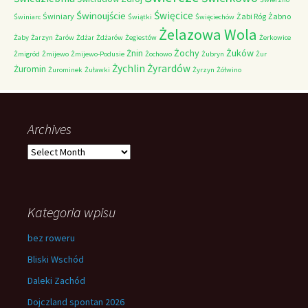
Świnoujście
Święcice
Świniary
Żabi Róg
Żabno
Świniarc
Świątki
Święciechów
Żelazowa Wola
Żaby
Żarzyn
Żarów
Żdżar
Żdżarów
Żegiestów
Żerkowice
Żochy
Żuków
Żnin
Żmigród
Żmijewo
Żmijewo-Podusie
Żochowo
Żubryn
Żur
Żychlin
Żyrardów
Żuromin
Żurominek
Żuławki
Żyrzyn
Żółwino
Archives
Archives
Kategoria wpisu
bez roweru
Bliski Wschód
Daleki Zachód
Dojczland spontan 2026