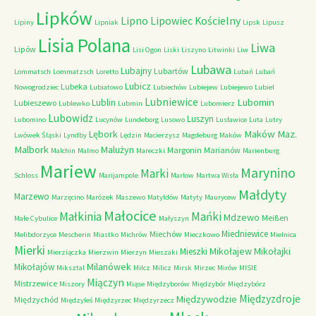
Lipków
Lipno
Lipowiec Kościelny
Lipiny
Lipniak
Lipsk
Lipusz
Lisia Polana
Liwa
Lipów
Lisi Ogon
Liski
Liszyno
Litwinki
Liw
Lubawa
Lubajny
Lubartów
Lommatsch
Lommatzsch
Loretto
Lubań
Lubań
Lubicz
Lubeka
Nowogrodziec
Lubiatowo
Lubiechów
Lubiejew
Lubiejewo
Lubiel
Lubniewice
Lubomin
Lublin
Lubieszewo
Lublewko
Lubmin
Lubomierz
Lubowidz
Luszyn
Lubomino
Lucynów
Lundeborg
Lusowo
Lusławice
Luta
Lutry
Maków Maz.
Lębork
Lwówek Śląski
Lyndby
Lędzin
Macierzysz
Magdeburg
Maków
Malbork
Malużyn
Margonin
Marianów
Malchin
Malmo
Mareczki
Marienburg
Mariew
Marynino
Marki
Schloss
Marijampole
Marlow
Martwa Wisła
Małdyty
Marzewo
Marzęcino
Marózek
Maszewo
Matyldów
Matyty
Maurycew
Małocice
Małkinia
Mańki
Mdzewo
Meißen
Małe Cybulice
Małyszyn
Miedniewice
Miechów
Melibdorzyce
Mescherin
Miastko
Michrów
Mieczkowo
Mielnica
Mierki
Mikołajew
Mikołajki
Mieszki
Mierziączka
Mierzwin
Mierzyn
Mieszaki
Milanówek
Mikołajów
Miksztal
Milcz
Milicz
Mirsk
Mirzec
Mirów
MISIE
Miączyn
Mistrzewice
Miszory
Miąse
Międzyborów
Międzybór
Międzybórz
Międzyzdroje
Międzywodzie
Międzychód
Międzyleś
Międzyrzec
Międzyrzecz