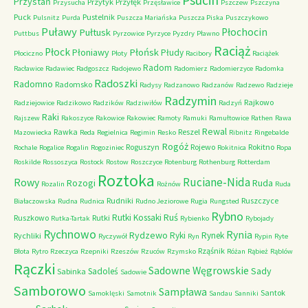
Psucin
Przystań
Przytyk
Przyłęk
Przysucha
Przęsławice
Pszczew
Pszczyna
Puck
Pustelnik
Pulsnitz
Purda
Puszcza Mariańska
Puszcza Piska
Puszczykowo
Puławy
Pułtusk
Płochocin
Puttbus
Pyrzowice
Pyrzyce
Pyzdry
Pławno
Raciąż
Płock
Płońsk
Płoniawy
Płudy
Płociczno
Płoty
Racibory
Raciążek
Radom
Racławice
Radawiec
Radgoszcz
Radojewo
Radomierz
Radomierzyce
Radomka
Radoszki
Radomno
Radomsko
Radysy
Radzanowo
Radzanów
Radzewo
Radzieje
Radzymin
Rajkowo
Radziejowice
Radzikowo
Radzików
Radziwiłów
Radzyń
Raki
Rajszew
Rakoszyce
Rakowice
Rakowiec
Ramoty
Ramuki
Ramułtowice
Rathen
Rawa
Rewal
Rawka
Reszel
Mazowiecka
Reda
Regielnica
Regimin
Resko
Ribnitz
Ringebalde
Rogóż
Roguszyn
Rojewo
Rokitno
Rochale
Rogalice
Rogalin
Rogoziniec
Rokitnica
Ropa
Roskilde
Rossoszyca
Rostock
Rostow
Roszczyce
Rotenburg
Rothenburg
Rotterdam
Roztoka
Ruciane-Nida
Rowy
Rozogi
Ruda
Rozalin
Rożnów
Ruda
Rudniki
Ruszczyce
Białaczowska
Rudna
Rudnica
Rudno Jeziorowe
Rugia
Rungsted
Rybno
Ruś
Rutki Kossaki
Ruszkowo
Rutki
Rutka-Tartak
Rybienko
Rybojady
Rychnowo
Rynia
Rydzewo
Ryki
Rynek
Rychliki
Ryczywół
Ryn
Rypin
Ryte
Rząśnik
Błota
Rytro
Rzeczyca
Rzepniki
Rzeszów
Rzuców
Rzymsko
Różan
Rąbież
Rąblów
Rączki
Sadowne Węgrowskie
Sady
Sadoleś
Sabinka
Sadowie
Samborowo
Sampława
Santok
Samoklęski
Samotnik
Sandau
Sanniki