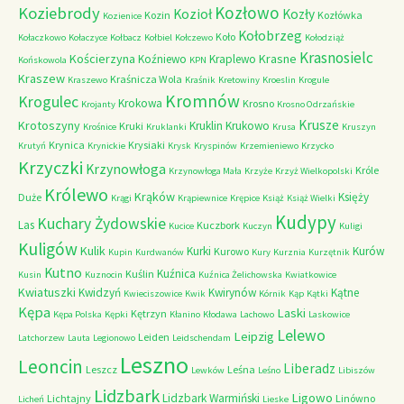
Kozłowo
Koziebrody
Kozioł
Kozły
Kozin
Kozłówka
Kozienice
Kołobrzeg
Koło
Kołaczkowo
Kołaczyce
Kołbacz
Kołbiel
Kołczewo
Kołodziąż
Krasnosielc
Kościerzyna
Krasne
Koźniewo
Kraplewo
Końskowola
KPN
Kraszew
Kraśnicza Wola
Kraszewo
Kraśnik
Kretowiny
Kroeslin
Krogule
Kromnów
Krogulec
Krokowa
Krosno
Krojanty
Krosno Odrzańskie
Krusze
Krotoszyny
Kruklin
Krukowo
Kruki
Krośnice
Kruklanki
Krusa
Kruszyn
Krynica
Krysiaki
Krutyń
Krynickie
Krysk
Kryspinów
Krzemieniewo
Krzycko
Krzyczki
Krzynowłoga
Króle
Krzynowłoga Mała
Krzyże
Krzyż Wielkopolski
Królewo
Krąków
Księży
Duże
Krągi
Krąpiewnice
Krępice
Książ
Książ Wielki
Kudypy
Kuchary Żydowskie
Las
Kuczbork
Kucice
Kuczyn
Kuligi
Kuligów
Kulik
Kurki
Kurów
Kurowo
Kupin
Kurdwanów
Kury
Kurznia
Kurzętnik
Kutno
Kuźnica
Kuślin
Kusin
Kuznocin
Kuźnica Żelichowska
Kwiatkowice
Kwiatuszki
Kwidzyń
Kwirynów
Kątne
Kwieciszowice
Kwik
Kórnik
Kąp
Kątki
Kępa
Laski
Kętrzyn
Kępa Polska
Kępki
Kłanino
Kłodawa
Lachowo
Laskowice
Lelewo
Leipzig
Leiden
Latchorzew
Lauta
Legionowo
Leidschendam
Leszno
Leoncin
Liberadz
Leszcz
Leśna
Lewków
Leśno
Libiszów
Lidzbark
Ligowo
Lidzbark Warmiński
Lichtajny
Linówno
Licheń
Lieske