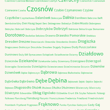
Czermno
Czernice Borowe
Czernikowo
Czertyń
Czerwińsk
Czerwonak
Czosnów
Czubin
Czymanowo
Czyżew
Czerwone
Czocha
Dalnia
Cząstków
Dalanówek
Daniłowo
Częstochowa
Daleszyce
Debrzno
Delft
Den Haag
Dobre Miasto
Dembskie Góry
Depot
Derc
Dobiegniew
Dobieżyn
Dobrojewo
Dobrzyń
Dobrzyków
Dobrylas
Dobrzeń
Dobrzyca
Doktorce
Dolna Grupa
Domaniew
Dorotowo
Drawsko Pomorskie
Drawno
Dosłońce
Dołubno
Drebkau
Drogiszka
Dresden
Dreszew
Drewniaczki
Drewnów
Drezdenko
Droblin
Dudy Puszczańskie
Drogoszewo
Drohiczyn
Droszków
Drwalew
Drygały
Drążewo
Działdowo
Duninowo
Duży Dół
Dymaczewo
Dzbądzek
Dziadkowice
Dziarny
Dziekanów
Dzierzgoń
Dziecinów
Dzierzgowo
Dziekanów Leśny
Dziemiany
Dziwnów
Dzierżążnia
Dzierzgów
Dzierżoniów
Dziewierzewo
Dziećmirowice
Dziunin
Dąbrowa
Dziwnówek
Dąbie
Dąbroszyn
Dąbrowa Białostocka
Dąbrowice
Dębina
Dębe
Dąbrówno
Dąbrówka
Dębionek
Dębki
Dęblin
Dębniki
Długosiodło
Dłużek
Dłużka
Dłużniewo
Dębowo
Dłużewo
Dźwierzuty
Dźwirzuty
Elbląg
Dźwirzyno
Elgnówko
Edwardów
Elżbietów
Erurt
Ełk Szyba
Fabianki
Faborgi
Flensburg
Falkowo
Flansburg
Florynki
Franciszkowo
Fredericia
Friedland
Friedrichstahl
Frąknowo
Gaj
Gady
Frombork
Frydland
Frygnowo
Funka
Fynshav
Gabrysin