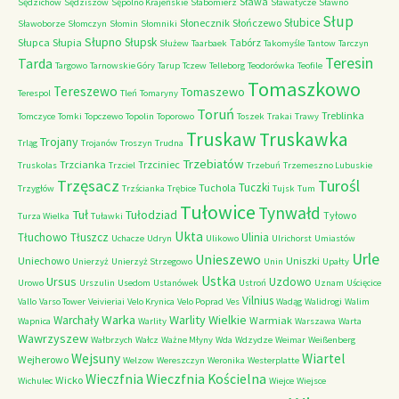
Sława
Sędzichów
Sędziszów
Sępólno Krajeńskie
Słabomierz
Sławatycze
Sławno
Słup
Słubice
Słonecznik
Słończewo
Sławoborze
Słomczyn
Słomin
Słomniki
Słupno
Słupsk
Słupca
Słupia
Tabórz
Służew
Taarbaek
Takomyśle
Tantow
Tarczyn
Teresin
Tarda
Targowo
Tarnowskie Góry
Tarup
Tczew
Telleborg
Teodorówka
Teofile
Tomaszkowo
Tereszewo
Tomaszewo
Terespol
Tleń
Tomaryny
Toruń
Treblinka
Tomczyce
Tomki
Topczewo
Topolin
Toporowo
Toszek
Trakai
Trawy
Truskaw
Truskawka
Trojany
Trląg
Trojanów
Troszyn
Trudna
Trzebiatów
Trzcianka
Trzciniec
Truskolas
Trzciel
Trzebuń
Trzemeszno Lubuskie
Trzęsacz
Turośl
Tuczki
Tuchola
Trzygłów
Trzścianka
Trębice
Tujsk
Tum
Tułowice
Tynwałd
Tuł
Tułodziad
Tyłowo
Turza Wielka
Tuławki
Ukta
Tłuchowo
Tłuszcz
Ulinia
Uchacze
Udryn
Ulikowo
Ulrichorst
Umiastów
Urle
Unieszewo
Uniechowo
Uniszki
Unierzyż
Unierzyż Strzegowo
Unin
Upałty
Ustka
Ursus
Uzdowo
Urowo
Urszulin
Usedom
Ustanówek
Ustroń
Uznam
Uścięcice
Vilnius
Vallo
Varso Tower
Veivieriai
Velo Krynica
Velo Poprad
Ves
Wadąg
Walidrogi
Walim
Warka
Warlity Wielkie
Warchały
Warmiak
Wapnica
Warlity
Warszawa
Warta
Wawrzyszew
Wałbrzych
Wałcz
Ważne Młyny
Wda
Wdzydze
Weimar
Weißenberg
Wejsuny
Wiartel
Wejherowo
Welzow
Wereszczyn
Weronika
Westerplatte
Wieczfnia Kościelna
Wieczfnia
Wicko
Wichulec
Wiejce
Wiejsce