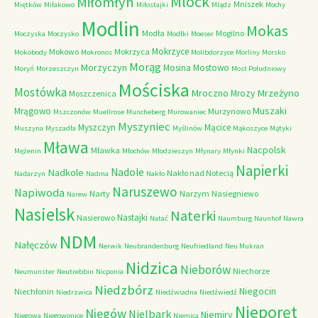
Mlock
Miłomłyn
Mniszek
Miętków
Miłakowo
Miłostajki
Mlądz
Mochy
Modlin
Mokas
Modła
Mogilno
Moczyska
Moczysko
Modłki
Moeser
Mokrzyce
Mokowo
Mokrzyca
Mokobody
Mokronos
Molibdorzyce
Morliny
Morsko
Morąg
Morzyczyn
Mosina
Mostowo
Moryń
Morzeszczyn
Most Południowy
Mościska
Mostówka
Mrzeżyno
Mroczno
Mrozy
Moszczenica
Muszaki
Mrągowo
Murzynowo
Mszczonów
Muellrose
Muncheberg
Murowaniec
Myszyniec
Myszczyn
Mącice
Muszyna
Myszadła
Myślinów
Mąkoszyce
Mątyki
Mława
Nacpolsk
Mławka
Mężenin
Młochów
Młodzieszyn
Młynary
Młynki
Napierki
Nadkole
Nadole
Nakło nad Notecią
Nadarzyn
Nadma
Nakło
Naruszewo
Napiwoda
Narty
Narzym
Nasiegniewo
Narew
Nasielsk
Naterki
Nastajki
Nasierowo
Natać
Naumburg
Naunhof
Nawra
NDM
Nałęczów
Nerwik
Neubrandenburg
Neufriedland
Neu Mukran
Nidzica
Nieborów
Niechorze
Neumunster
Neutrebbin
Nicponia
Niedzbórz
Niegocin
Niechłonin
Niedrzwica
Niedźwiadna
Niedźwiedź
Nieporęt
Niegów
Nielbark
Niemiry
Niegowa
Niegowonice
Niemica