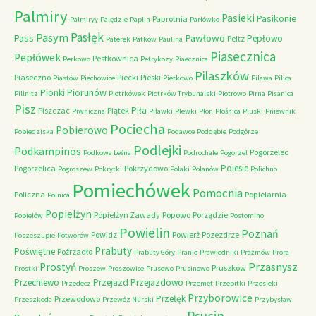
Palmiry
Pasieki
Pasikonie
Paprotnia
Palmiryy
Palędzie
Paplin
Parłówko
Pasłęk
Pasym
Pawłowo
Pass
Pepłowo
Peitz
Paterek
Patków
Paulina
Piasecznica
Pepłówek
Pestkownica
Perkowo
Petrykozy
Piaecznica
Pilaszków
Piaseczno
Piecki
Pieski
Piastów
Piechowice
Pietkowo
Pilawa
Pilica
Piorunów
Pionki
Pillnitz
Piotrkówek
Piotrków Trybunalski
Piotrowo
Pirna
Pisanica
Pisz
Piła
Piszczac
Piątek
Piwniczna
Piławki
Plewki
Plon
Plośnica
Pluski
Pniewnik
Pociecha
Pobierowo
Pobiedziska
Podawce
Poddąbie
Podgórze
Podlejki
Podkampinos
Pogorzelec
Podkowa Leśna
Podrochale
Pogorzel
Polesie
Pogorzelica
Pokrzydowo
Pogroszew
Pokrytki
Polaki
Polanów
Polichno
Pomiechówek
Pomocnia
Policzna
Popielarnia
Polnica
Popielżyn
Popielżyn Zawady
Popowo
Porządzie
Popielów
Postomino
Powielin
Poznań
Powidz
Powierż
Pozezdrze
Poszeszupie
Potworów
Prabuty
Poświętne
Poźrzadło
Prabuty Góry
Pranie
Prawiedniki
Prażmów
Prora
Przasnysz
Prostyń
Pruszków
Prostki
Proszew
Proszowice
Prusewo
Prusinowo
Przechlewo
Przejazd
Przejazdowo
Przedecz
Przemęt
Przepitki
Przesieki
Przyborowice
Przełęk
Przewodowo
Przeszkoda
Przewóz Nurski
Przybysław