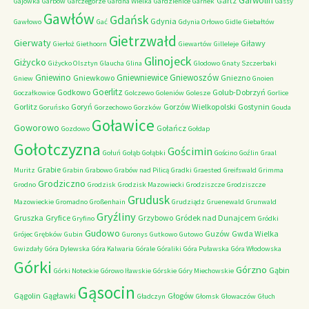
Garwolin
Gartz
Gajówka
Garbów
Garczegorze
Gardna Wielka
Gardzienice
Garnek
Gassy
Gawłów
Gdańsk
Gdynia
Gawłowo
Gać
Gdynia Orłowo
Gidle
Giebałtów
Gietrzwałd
Gierwaty
Giławy
Gierłoż
Giethoorn
Giewartów
Gilleleje
Glinojeck
Giżycko
Giżycko Olsztyn
Glaucha
Glina
Glodowo
Gnaty Szczerbaki
Gniewino
Gniewniewice
Gniewoszów
Gniewkowo
Gniezno
Gniew
Gnoien
Goerlitz
Godkowo
Golub-Dobrzyń
Goczałkowice
Golczewo
Goleniów
Golesze
Gorlice
Gorlitz
Goryń
Gorzów Wielkopolski
Gostynin
Goruńsko
Gorzechowo
Gorzków
Gouda
Goławice
Goworowo
Gołańcz
Gozdowo
Gołdap
Gołotczyzna
Gościmin
Gołuń
Gołąb
Gołąbki
Gościno
Goźlin
Graal
Grabie
Muritz
Grabin
Grabowo
Grabów nad Pilicą
Gradki
Graested
Greifswald
Grimma
Grodziczno
Grodno
Grodzisk
Grodzisk Mazowiecki
Grodziszcze
Grodziszcze
Grudusk
Mazowieckie
Gromadno
Großenhain
Grudziądz
Gruenewald
Grunwald
Gryźliny
Gruszka
Gryfice
Grzybowo
Gródek nad Dunajcem
Gryfino
Gródki
Gudowo
Guzów
Gwda Wielka
Grójec
Grębków
Gubin
Guronys
Gutkowo
Gutowo
Gwizdały
Góra Dylewska
Góra Kalwaria
Górale
Góraliki
Góra Puławska
Góra Włodowska
Górki
Górzno
Gąbin
Górki Noteckie
Górowo Iławskie
Górskie
Góry Miechowskie
Gąsocin
Gągolin
Gągławki
Głogów
Gładczyn
Głomsk
Głowaczów
Głuch