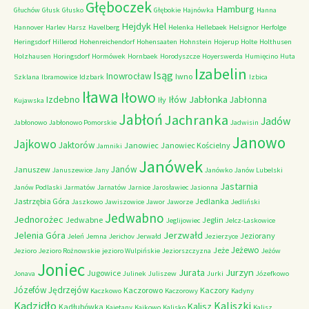
Głęboczek
Hamburg
Głuchów
Głusk
Głusko
Głębokie
Hajnówka
Hanna
Hejdyk
Hel
Hannover
Harlev
Harsz
Havelberg
Helenka
Hellebaek
Helsignor
Herfolge
Heringsdorf
Hillerod
Hohenreichendorf
Hohensaaten
Hohnstein
Hojerup
Holte
Holthusen
Holzhausen
Horingsdorf
Hormówek
Hornbaek
Horodyszcze
Hoyerswerda
Humięcino
Huta
Izabelin
Isąg
Inowrocław
Iwno
Szklana
Ibramowice
Idzbark
Izbica
Iława
Iłowo
Iłów
Jabłonka
Izdebno
Jabłonna
Iły
Kujawska
Jabłoń
Jachranka
Jadów
Jabłonowo
Jabłonowo Pomorskie
Jadwisin
Janowo
Jajkowo
Jaktorów
Janowiec
Janowiec Kościelny
Jamniki
Janówek
Janów
Januszew
Januszewice
Jany
Janówko
Janów Lubelski
Jastarnia
Janów Podlaski
Jarmatów
Jarnatów
Jarnice
Jarosławiec
Jasionna
Jastrzębia Góra
Jedlanka
Jaszkowo
Jawiszowice
Jawor
Jaworze
Jedliński
Jedwabno
Jednorożec
Jedwabne
Jeglin
Jeglijowiec
Jelcz-Laskowice
Jerzwałd
Jelenia Góra
Jeziorany
Jeleń
Jemna
Jerichov
Jerwałd
Jezierzyce
Jeżewo
Jeże
Jezioro
Jezioro Rożnowskie
jezioro Wulpińskie
Jeziorszczyzna
Jeżów
Joniec
Jurzyn
Jurata
Jugowice
Jonava
Julinek
Juliszew
Jurki
Józefkowo
Józefów
Jędrzejów
Kaczorowo
Kaczory
Kaczkowo
Kaczorowy
Kadyny
Kadzidło
Kaliszki
Kalisz
Kadłubówka
Kajetany
Kajkowo
Kalisko
Kalisz