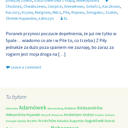
powyżej 150km
,
trasa rowerowa z mapą
,
Wielkopolska
Chodzież
,
Chwaliszewo
,
Cierpice
,
Gniewkowo
,
Gołańcz
,
Kaczkowo
,
Kaczory
,
Kcynia
,
Margonin
,
Milcz
,
Piła
,
Rojewo
,
Smogulec
,
Szubin
,
Złotniki Kujawskie
,
Łabiszyn
EL
Poranek przynosi poczucie dopełnienia, że już nie tylko w
Spale… wiadomo co ale i w Pile to, co trzeba:) Z Piły
jednakże za dużo poza spaniem nie zaznaję, bo zaraz za
rogiem jest moja droga na
[…]
Leave a comment
Tu byłam
Adamówek
Aleksandrów
Ahlbeck
Abramów
Aeroskobing
Andzin
Aleksandrów Kujawski
Amsterdam
Altranft
Alwernia
Anielin
Anklam
Arciechów
Augustówek
Arcelin
Arkadia
Augustów
Babiak
Annopol
Apolda