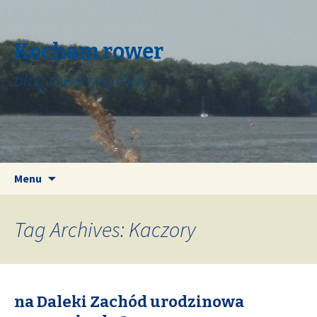
Kocham rower
blog rowerowy Elizy
Skip
Search
Menu
to
for:
content
Tag Archives: Kaczory
na Daleki Zachód urodzinowa