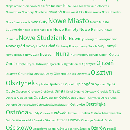
Nieszawa
Nieskórz
Niepołomice
Nieradowo
Niestum
Nieszawka
Nietoperek
Nowa Sól
Niewodnica
Nootdorp
Nordhavn
Nowa Wieś Ełcka
Nowa Wrona
Nowe Brzesko
Nowe Miasto
Nowe Guty
Nowe Miasto
Nowe Duninowo
Nowe Ramoty
Nowe Ramuki
Lubawskie
Nowe Miasto nad Pilicą
Nowe
Nowe Studzianki
Nowiny
Rumunki
Nowogard
Nowogrodziec
Nowogród
Nowy Dwór Gdański
Nowy Tomyśl
Nowy Korczyn
Nowy Sącz
Nuna
Nowęcin
Obryte
Nowy Troszyn
Nowy Zyck
Nur
Nyborg
Obierwia
Obroki
Ojrzeń
Obrąb
Ojerzyce
Ocięte
Ocypel
Odrowąż
Ogorzelnik
Ogrodzieniec
Olsztyn
Okuninka
Oleszno
Okalewo
Olecko
Olendy
Olpuch
Olszewka
Olsztynek
Opinogóra
Opalenica
Olędzkie
Opaleń
Opoczno
Opoki
Orneta
Orzysz
Opole
Oporów
Orchowo
Orchówek
Ortel
Ortrand
Oryszew
Orzełek
Osiecko
Osiek
Oschatz
Osie
Osieck
Osieczek
Osiek Drawski
Osmolice
Osnabrueck
Ostrołęka
Ostrowite
Ostroróg
Ostroszowice
Ostrowiec Świętokrzyski
Ostróda
Ostrówek
Ostrów Lubelski
Ostrów Mazowiecka
Ostródy
Ostrów
Otwock
Otręba
Ostrów Wielkopolski
Osówka
Otorowo
Otłoczyn
Owińsk
Ołuda
Ościsłowo
Ożarów
Ośmiałowo
Ośniki
Ośno Lubuskie
Oświęcim
Pakość