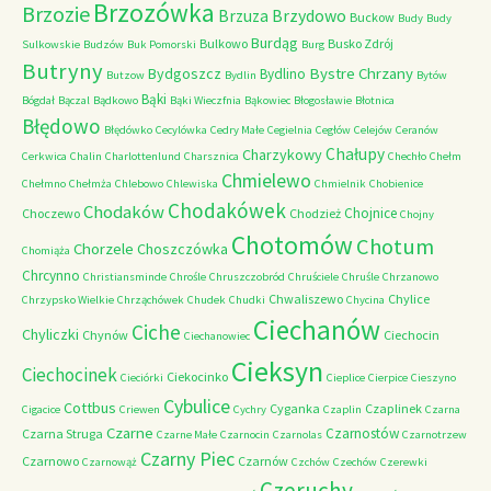
Brzozówka
Brzozie
Brzydowo
Brzuza
Buckow
Budy
Budy
Burdąg
Bulkowo
Busko Zdrój
Sulkowskie
Budzów
Buk Pomorski
Burg
Butryny
Bystre Chrzany
Bydgoszcz
Bydlino
Butzow
Bydlin
Bytów
Bąki
Bógdał
Bączal
Bądkowo
Bąki Wieczfnia
Bąkowiec
Błogosławie
Błotnica
Błędowo
Błędówko
Cecylówka
Cedry Małe
Cegielnia
Cegłów
Celejów
Ceranów
Chałupy
Charzykowy
Cerkwica
Chalin
Charlottenlund
Charsznica
Chechło
Chełm
Chmielewo
Chełmno
Chełmża
Chlebowo
Chlewiska
Chmielnik
Chobienice
Chodakówek
Chodaków
Chojnice
Choczewo
Chodzież
Chojny
Chotomów
Chotum
Chorzele
Choszczówka
Chomiąża
Chrcynno
Christiansminde
Chrośle
Chruszczobród
Chruściele
Chruśle
Chrzanowo
Chwaliszewo
Chylice
Chrzypsko Wielkie
Chrząchówek
Chudek
Chudki
Chycina
Ciechanów
Ciche
Chyliczki
Chynów
Ciechocin
Ciechanowiec
Cieksyn
Ciechocinek
Ciekocinko
Cieciórki
Cieplice
Cierpice
Cieszyno
Cybulice
Cottbus
Cyganka
Czaplinek
Cigacice
Criewen
Cychry
Czaplin
Czarna
Czarne
Czarnostów
Czarna Struga
Czarne Małe
Czarnocin
Czarnolas
Czarnotrzew
Czarny Piec
Czarnowo
Czarnów
Czarnowąż
Czchów
Czechów
Czerewki
Czeruchy