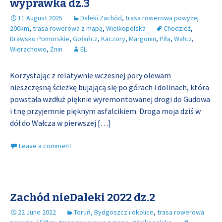
wyprawka dz.3
11 August 2025
Daleki Zachód
,
trasa rowerowa powyżej
200km
,
trasa rowerowa z mapą
,
Wielkopolska
Chodzież
,
Drawsko Pomorskie
,
Gołańcz
,
Kaczory
,
Margonin
,
Piła
,
Wałcz
,
Wierzchowo
,
Żnin
EL
Korzystając z relatywnie wczesnej pory olewam
nieszczęsną ścieżkę bujającą się po górach i dolinach, która
powstała wzdłuż pięknie wyremontowanej drogi do Gudowa
i tnę przyjemnie pięknym asfalcikiem. Droga moja dziś w
dół do Wałcza w pierwszej
[…]
Leave a comment
Zachód nieDaleki 2022 dz.2
22 June 2022
Toruń, Bydgoszcz i okolice
,
trasa rowerowa