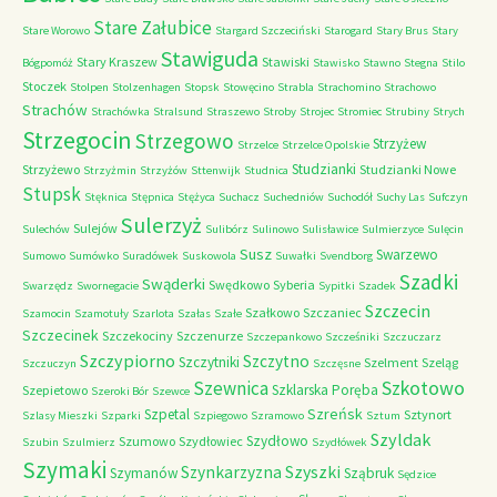
Stare Załubice
Stare Worowo
Stargard Szczeciński
Starogard
Stary Brus
Stary
Stawiguda
Stary Kraszew
Stawiski
Bógpomóż
Stawisko
Stawno
Stegna
Stilo
Stoczek
Stolpen
Stolzenhagen
Stopsk
Stowęcino
Strabla
Strachomino
Strachowo
Strachów
Strachówka
Stralsund
Straszewo
Stroby
Strojec
Stromiec
Strubiny
Strych
Strzegocin
Strzegowo
Strzyżew
Strzelce
Strzelce Opolskie
Studzianki
Strzyżewo
Studzianki Nowe
Strzyżmin
Strzyżów
Sttenwijk
Studnica
Stupsk
Stęknica
Stępnica
Stężyca
Suchacz
Suchedniów
Suchodół
Suchy Las
Sufczyn
Sulerzyż
Sulejów
Sulechów
Sulibórz
Sulinowo
Sulisławice
Sulmierzyce
Sulęcin
Susz
Swarzewo
Sumowo
Sumówko
Suradówek
Suskowola
Suwałki
Svendborg
Szadki
Swąderki
Swędkowo
Syberia
Swarzędz
Swornegacie
Sypitki
Szadek
Szczecin
Szałkowo
Szczaniec
Szamocin
Szamotuły
Szarlota
Szałas
Szałe
Szczecinek
Szczekociny
Szczenurze
Szczepankowo
Szcześniki
Szczuczarz
Szczypiorno
Szczytno
Szczytniki
Szelment
Szeląg
Szczuczyn
Szczęsne
Szkotowo
Szewnica
Szklarska Poręba
Szepietowo
Szeroki Bór
Szewce
Szreńsk
Szpetal
Sztynort
Szlasy Mieszki
Szparki
Szpiegowo
Szramowo
Sztum
Szyldak
Szydłowo
Szumowo
Szydłowiec
Szubin
Szulmierz
Szydłówek
Szymaki
Szyszki
Szynkarzyzna
Szymanów
Sząbruk
Sędzice