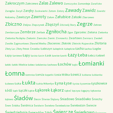
Zalas
Zalewo
Zakroczym
Zakrzewo
Zamczysko
Zamordeje
Zarańsko
Zawady
Zawidz
Zaręby
Zarogów
Zaryń
Zaskwierki
Zatom
Zatory
Zawidz
Zawroty
Załubice
Zawiszyn
Załuski
Kościelny
Załom
Zbarzewo
Zegrze
Zbiczno
Zbąszyń
Zbójna
Zbąszynek
Zdziwój Stary
Zehren
Zgniłocha
Zembrze
Zgorzelec
Zielona
Zemborzyce
Zeńbok
Zgon
Zielonka
Zwartowo
Zielonka Pasłęcka
Zielonki
Ziemsko
Zienki
Zinnowitz
Zwiniarz
Zwoleń
Złotoria
Złocieniec
Złotniki
Zwolle
Zygmuntowo
Zławieś Wielka
Złotniki Kujawskie
Łacha
Łabiszyn
Łagów
Złoty Las
Złoty Potok
Ćmielów
Łabędnik
Łabędzie
Łachca
Łazy
Łeba
Łapy
Łajsy
Łask
Łebcz
Łebień
Łaniewo
Łasica
Łasin
Ławice
Ławki
Łomianki
Łochów
Łebki
Łebki Wielkie
Łobez
Łobżenica
Łochowo
Łojki
Łomna
Łowicz
Łomża
Łosia Wólka
Łomnica
Łopatki
Łubiana
Łubianka
Łukta
Łyna
Łyse
Łyszkowice
Łuka
Łubowo
Łukta Miłomłyn
Łysica
Łysomice
Łąkorz
Łąkorek
Łódź
Łączki
Łąck
Łąkie
Łąkoć
Łęczyca
Łęgajny
Łękawica
Śladów
Śniadowo
Śniadówko
Śniechy
Łętowo
Ślesin
Śliwice
Ślężany
Świdnica
Świebodzin
Świecie
Śrem
Śródka
Świdwin
Świebno
Świebodzice
Świercze
Świerkowo
Świedziebnia
Świeradów Zdrój
Świerzno