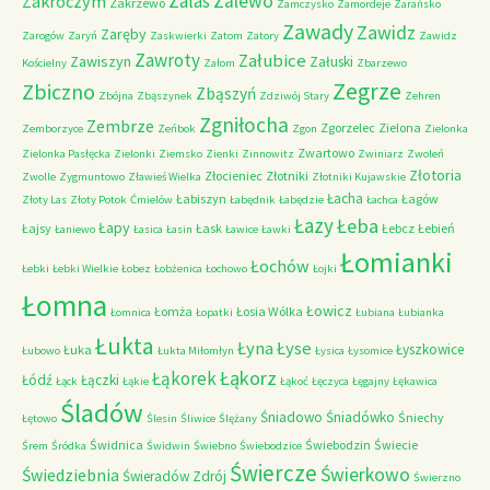
Zalas
Zalewo
Zakroczym
Zakrzewo
Zamczysko
Zamordeje
Zarańsko
Zawady
Zawidz
Zaręby
Zarogów
Zaryń
Zaskwierki
Zatom
Zatory
Zawidz
Zawroty
Załubice
Zawiszyn
Załuski
Kościelny
Załom
Zbarzewo
Zegrze
Zbiczno
Zbąszyń
Zbójna
Zbąszynek
Zdziwój Stary
Zehren
Zgniłocha
Zembrze
Zgorzelec
Zielona
Zemborzyce
Zeńbok
Zgon
Zielonka
Zwartowo
Zielonka Pasłęcka
Zielonki
Ziemsko
Zienki
Zinnowitz
Zwiniarz
Zwoleń
Złotoria
Złocieniec
Złotniki
Zwolle
Zygmuntowo
Zławieś Wielka
Złotniki Kujawskie
Łacha
Łabiszyn
Łagów
Złoty Las
Złoty Potok
Ćmielów
Łabędnik
Łabędzie
Łachca
Łazy
Łeba
Łapy
Łajsy
Łask
Łebcz
Łebień
Łaniewo
Łasica
Łasin
Ławice
Ławki
Łomianki
Łochów
Łebki
Łebki Wielkie
Łobez
Łobżenica
Łochowo
Łojki
Łomna
Łowicz
Łomża
Łosia Wólka
Łomnica
Łopatki
Łubiana
Łubianka
Łukta
Łyna
Łyse
Łyszkowice
Łuka
Łubowo
Łukta Miłomłyn
Łysica
Łysomice
Łąkorz
Łąkorek
Łódź
Łączki
Łąck
Łąkie
Łąkoć
Łęczyca
Łęgajny
Łękawica
Śladów
Śniadowo
Śniadówko
Śniechy
Łętowo
Ślesin
Śliwice
Ślężany
Świdnica
Świebodzin
Świecie
Śrem
Śródka
Świdwin
Świebno
Świebodzice
Świercze
Świerkowo
Świedziebnia
Świeradów Zdrój
Świerzno