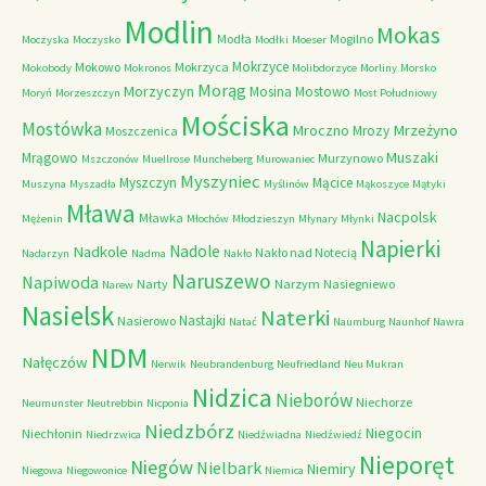
Modlin
Mokas
Modła
Mogilno
Moczyska
Moczysko
Modłki
Moeser
Mokrzyce
Mokowo
Mokrzyca
Mokobody
Mokronos
Molibdorzyce
Morliny
Morsko
Morąg
Morzyczyn
Mosina
Mostowo
Moryń
Morzeszczyn
Most Południowy
Mościska
Mostówka
Mrzeżyno
Mroczno
Mrozy
Moszczenica
Muszaki
Mrągowo
Murzynowo
Mszczonów
Muellrose
Muncheberg
Murowaniec
Myszyniec
Myszczyn
Mącice
Muszyna
Myszadła
Myślinów
Mąkoszyce
Mątyki
Mława
Nacpolsk
Mławka
Mężenin
Młochów
Młodzieszyn
Młynary
Młynki
Napierki
Nadkole
Nadole
Nakło nad Notecią
Nadarzyn
Nadma
Nakło
Naruszewo
Napiwoda
Narty
Narzym
Nasiegniewo
Narew
Nasielsk
Naterki
Nastajki
Nasierowo
Natać
Naumburg
Naunhof
Nawra
NDM
Nałęczów
Nerwik
Neubrandenburg
Neufriedland
Neu Mukran
Nidzica
Nieborów
Niechorze
Neumunster
Neutrebbin
Nicponia
Niedzbórz
Niegocin
Niechłonin
Niedrzwica
Niedźwiadna
Niedźwiedź
Nieporęt
Niegów
Nielbark
Niemiry
Niegowa
Niegowonice
Niemica