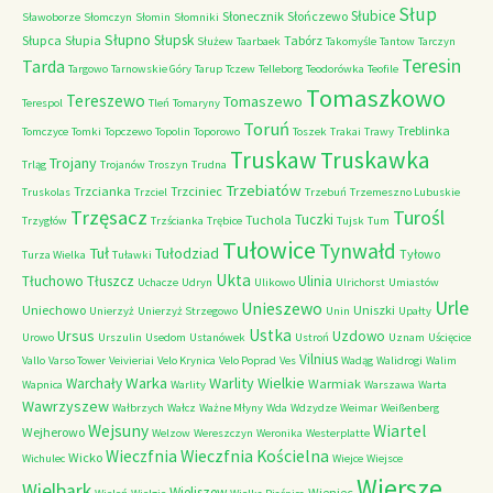
Słup
Słubice
Słonecznik
Słończewo
Sławoborze
Słomczyn
Słomin
Słomniki
Słupno
Słupsk
Słupca
Słupia
Tabórz
Służew
Taarbaek
Takomyśle
Tantow
Tarczyn
Teresin
Tarda
Targowo
Tarnowskie Góry
Tarup
Tczew
Telleborg
Teodorówka
Teofile
Tomaszkowo
Tereszewo
Tomaszewo
Terespol
Tleń
Tomaryny
Toruń
Treblinka
Tomczyce
Tomki
Topczewo
Topolin
Toporowo
Toszek
Trakai
Trawy
Truskaw
Truskawka
Trojany
Trląg
Trojanów
Troszyn
Trudna
Trzebiatów
Trzcianka
Trzciniec
Truskolas
Trzciel
Trzebuń
Trzemeszno Lubuskie
Trzęsacz
Turośl
Tuczki
Tuchola
Trzygłów
Trzścianka
Trębice
Tujsk
Tum
Tułowice
Tynwałd
Tuł
Tułodziad
Tyłowo
Turza Wielka
Tuławki
Ukta
Tłuchowo
Tłuszcz
Ulinia
Uchacze
Udryn
Ulikowo
Ulrichorst
Umiastów
Urle
Unieszewo
Uniechowo
Uniszki
Unierzyż
Unierzyż Strzegowo
Unin
Upałty
Ustka
Ursus
Uzdowo
Urowo
Urszulin
Usedom
Ustanówek
Ustroń
Uznam
Uścięcice
Vilnius
Vallo
Varso Tower
Veivieriai
Velo Krynica
Velo Poprad
Ves
Wadąg
Walidrogi
Walim
Warka
Warlity Wielkie
Warchały
Warmiak
Wapnica
Warlity
Warszawa
Warta
Wawrzyszew
Wałbrzych
Wałcz
Ważne Młyny
Wda
Wdzydze
Weimar
Weißenberg
Wejsuny
Wiartel
Wejherowo
Welzow
Wereszczyn
Weronika
Westerplatte
Wieczfnia Kościelna
Wieczfnia
Wicko
Wichulec
Wiejce
Wiejsce
Wiersze
Wielbark
Wieliszew
Wieniec