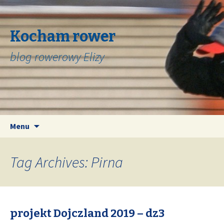
Kocham rower
blog rowerowy Elizy
Skip
Search
Menu
to
for:
content
Tag Archives: Pirna
projekt Dojczland 2019 – dz3