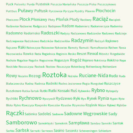
Puck
Pustelnik
Pulsnitz
Purda
Puszcza Mariańska
Puszcza Piska
Puszczykowo
Puławy
Pułtusk
Płochocin
Puttbus
Pyrzowice
Pyrzyce
Pyzdry
Pławno
Raciąż
Płock
Płońsk
Płoniawy
Płudy
Płociczno
Płoty
Racibory
Raciążek
Radom
Racławice
Radawiec
Radgoszcz
Radojewo
Radomierz
Radomierzyce
Radomka
Radoszki
Radomno
Radomsko
Radysy
Radzanowo
Radzanów
Radzewo
Radzieje
Radzymin
Rajkowo
Radziejowice
Radzikowo
Radzików
Radziwiłów
Radzyń
Raki
Rajszew
Rakoszyce
Rakowice
Rakowiec
Ramoty
Ramuki
Ramułtowice
Rathen
Rawa
Rewal
Rawka
Reszel
Mazowiecka
Reda
Regielnica
Regimin
Resko
Ribnitz
Ringebalde
Rogóż
Roguszyn
Rojewo
Rokitno
Rochale
Rogalice
Rogalin
Rogoziniec
Rokitnica
Ropa
Roskilde
Rossoszyca
Rostock
Rostow
Roszczyce
Rotenburg
Rothenburg
Rotterdam
Roztoka
Ruciane-Nida
Rowy
Rozogi
Ruda
Rozalin
Rożnów
Ruda
Rudniki
Ruszczyce
Białaczowska
Rudna
Rudnica
Rudno Jeziorowe
Rugia
Rungsted
Rybno
Ruś
Rutki Kossaki
Ruszkowo
Rutki
Rutka-Tartak
Rybienko
Rybojady
Rychnowo
Rynia
Rydzewo
Ryki
Rynek
Rychliki
Ryczywół
Ryn
Rypin
Ryte
Rząśnik
Błota
Rytro
Rzeczyca
Rzepniki
Rzeszów
Rzuców
Rzymsko
Różan
Rąbież
Rąblów
Rączki
Sadowne Węgrowskie
Sady
Sadoleś
Sabinka
Sadowie
Samborowo
Sampława
Santok
Samoklęski
Samotnik
Sandau
Sanniki
Sarbsk
Sasino
Sassnitz
Sarbia
Sarnaki
Sarnowo
Scheveningen
Schiedam