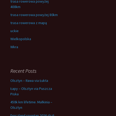
trasa rowerowa powyżej
400km
trasa rowerowa powyżej 80km
trasa rowerowa z mapą
uckie
Wielkopolska
Wkra
Recent Posts
Olsztyn – Iława via Łukta
Łapy – Olsztyn via Puszcza
Piska
450k km lifetime. Małkinia –
Olsztyn
Dojczland spontan 2026 dz.6