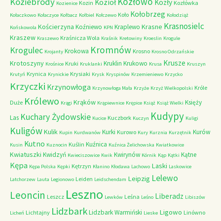
Kozłowo
Koziebrody
Kozioł
Kozły
Kozin
Kozłówka
Kozienice
Kołobrzeg
Koło
Kołaczkowo
Kołaczyce
Kołbacz
Kołbiel
Kołczewo
Kołodziąż
Krasnosielc
Kościerzyna
Krasne
Koźniewo
Kraplewo
Końskowola
KPN
Kraszew
Kraśnicza Wola
Kraszewo
Kraśnik
Kretowiny
Kroeslin
Krogule
Kromnów
Krogulec
Krokowa
Krosno
Krojanty
Krosno Odrzańskie
Krusze
Krotoszyny
Kruklin
Krukowo
Kruki
Krośnice
Kruklanki
Krusa
Kruszyn
Krynica
Krysiaki
Krutyń
Krynickie
Krysk
Kryspinów
Krzemieniewo
Krzycko
Krzyczki
Krzynowłoga
Króle
Krzynowłoga Mała
Krzyże
Krzyż Wielkopolski
Królewo
Krąków
Księży
Duże
Krągi
Krąpiewnice
Krępice
Książ
Książ Wielki
Kudypy
Kuchary Żydowskie
Las
Kuczbork
Kucice
Kuczyn
Kuligi
Kuligów
Kulik
Kurki
Kurów
Kurowo
Kupin
Kurdwanów
Kury
Kurznia
Kurzętnik
Kutno
Kuźnica
Kuślin
Kusin
Kuznocin
Kuźnica Żelichowska
Kwiatkowice
Kwiatuszki
Kwidzyń
Kwirynów
Kątne
Kwieciszowice
Kwik
Kórnik
Kąp
Kątki
Kępa
Laski
Kętrzyn
Kępa Polska
Kępki
Kłanino
Kłodawa
Lachowo
Laskowice
Lelewo
Leipzig
Leiden
Latchorzew
Lauta
Legionowo
Leidschendam
Leszno
Leoncin
Liberadz
Leszcz
Leśna
Lewków
Leśno
Libiszów
Lidzbark
Ligowo
Lidzbark Warmiński
Lichtajny
Linówno
Licheń
Lieske