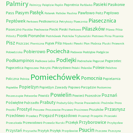
Palmiry
Pasieki
Pasikonie
Paprotnia
Palmiryy
Palędzie
Paplin
Parłówko
Pasłęk
Pasym
Pawłowo
Pass
Pepłowo
Peitz
Paterek
Patków
Paulina
Piasecznica
Pepłówek
Pestkownica
Perkowo
Petrykozy
Piaecznica
Pilaszków
Piaseczno
Piecki
Pieski
Piastów
Piechowice
Pietkowo
Pilawa
Pilica
Piorunów
Pionki
Pillnitz
Piotrkówek
Piotrków Trybunalski
Piotrowo
Pirna
Pisanica
Pisz
Piła
Piszczac
Piątek
Piwniczna
Piławki
Plewki
Plon
Plośnica
Pluski
Pniewnik
Pociecha
Pobierowo
Pobiedziska
Podawce
Poddąbie
Podgórze
Podlejki
Podkampinos
Pogorzelec
Podkowa Leśna
Podrochale
Pogorzel
Polesie
Pogorzelica
Pokrzydowo
Pogroszew
Pokrytki
Polaki
Polanów
Polichno
Pomiechówek
Pomocnia
Policzna
Popielarnia
Polnica
Popielżyn
Popielżyn Zawady
Popowo
Porządzie
Popielów
Postomino
Powielin
Poznań
Powidz
Powierż
Pozezdrze
Poszeszupie
Potworów
Prabuty
Poświętne
Poźrzadło
Prabuty Góry
Pranie
Prawiedniki
Prażmów
Prora
Przasnysz
Prostyń
Pruszków
Prostki
Proszew
Proszowice
Prusewo
Prusinowo
Przechlewo
Przejazd
Przejazdowo
Przedecz
Przemęt
Przepitki
Przesieki
Przyborowice
Przełęk
Przewodowo
Przeszkoda
Przewóz Nurski
Przybysław
Psucin
Przystań
Przytyk
Przyłęk
Przysucha
Przęsławice
Pszczew
Pszczyna