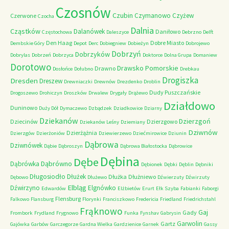
Czosnów
Czubin
Czymanowo
Czyżew
Czerwone
Czocha
Dalnia
Cząstków
Dalanówek
Daniłowo
Częstochowa
Daleszyce
Debrzno
Delft
Den Haag
Dobre Miasto
Dembskie Góry
Depot
Derc
Dobiegniew
Dobieżyn
Dobrojewo
Dobrzyń
Dobrzyków
Dobrylas
Dobrzeń
Dobrzyca
Doktorce
Dolna Grupa
Domaniew
Dorotowo
Drawsko Pomorskie
Drawno
Dosłońce
Dołubno
Drebkau
Drogiszka
Dresden
Dreszew
Drewniaczki
Drewnów
Drezdenko
Droblin
Dudy Puszczańskie
Drogoszewo
Drohiczyn
Droszków
Drwalew
Drygały
Drążewo
Działdowo
Duninowo
Duży Dół
Dymaczewo
Dzbądzek
Dziadkowice
Dziarny
Dziekanów
Dzierzgoń
Dziecinów
Dzierzgowo
Dziekanów Leśny
Dziemiany
Dziwnów
Dzierżążnia
Dzierzgów
Dzierżoniów
Dziewierzewo
Dziećmirowice
Dziunin
Dąbrowa
Dziwnówek
Dąbie
Dąbroszyn
Dąbrowa Białostocka
Dąbrowice
Dębina
Dębe
Dąbrówno
Dąbrówka
Dębionek
Dębki
Dęblin
Dębniki
Długosiodło
Dłużek
Dłużka
Dłużniewo
Dębowo
Dłużewo
Dźwierzuty
Dźwirzuty
Elbląg
Dźwirzyno
Elgnówko
Edwardów
Elżbietów
Erurt
Ełk Szyba
Fabianki
Faborgi
Flensburg
Falkowo
Flansburg
Florynki
Franciszkowo
Fredericia
Friedland
Friedrichstahl
Frąknowo
Gaj
Gady
Frombork
Frydland
Frygnowo
Funka
Fynshav
Gabrysin
Garwolin
Gartz
Gajówka
Garbów
Garczegorze
Gardna Wielka
Gardzienice
Garnek
Gassy