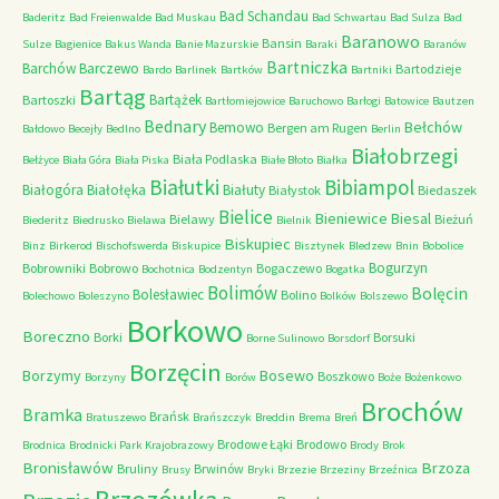
Bad Schandau
Baderitz
Bad Freienwalde
Bad Muskau
Bad Schwartau
Bad Sulza
Bad
Baranowo
Bansin
Sulze
Bagienice
Bakus Wanda
Banie Mazurskie
Baraki
Baranów
Bartniczka
Barchów
Barczewo
Bartodzieje
Bardo
Barlinek
Bartków
Bartniki
Bartąg
Bartążek
Bartoszki
Bartłomiejowice
Baruchowo
Barłogi
Batowice
Bautzen
Bednary
Bełchów
Bemowo
Bergen am Rugen
Bałdowo
Becejły
Bedlno
Berlin
Białobrzegi
Biała Podlaska
Bełżyce
Biała Góra
Biała Piska
Białe Błoto
Białka
Białutki
Bibiampol
Białogóra
Białołęka
Białuty
Białystok
Biedaszek
Bielice
Bieniewice
Biesal
Bielawy
Bieżuń
Biederitz
Biedrusko
Bielawa
Bielnik
Biskupiec
Binz
Birkerod
Bischofswerda
Biskupice
Bisztynek
Bledzew
Bnin
Bobolice
Bogurzyn
Bobrowniki
Bobrowo
Bogaczewo
Bochotnica
Bodzentyn
Bogatka
Bolimów
Bolęcin
Bolesławiec
Bolino
Bolechowo
Boleszyno
Bolków
Bolszewo
Borkowo
Boreczno
Borki
Borsuki
Borne Sulinowo
Borsdorf
Borzęcin
Borzymy
Bosewo
Boszkowo
Borzyny
Borów
Boże
Bożenkowo
Brochów
Bramka
Brańsk
Bratuszewo
Brańszczyk
Breddin
Brema
Breń
Brodowe Łąki
Brodowo
Brodnica
Brodnicki Park Krajobrazowy
Brody
Brok
Bronisławów
Brzoza
Bruliny
Brwinów
Brusy
Bryki
Brzezie
Brzeziny
Brzeźnica