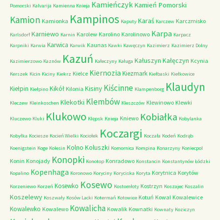
Kamieńczyk
Kamień Pomorski
Pomorski
Kalvarija
Kamienna Knieja
Kampinos
Kamion
Karaś
Kamionka
Karczmisko
Kaputy
Karczew
Karpa
Karniewo
Karolew
Karolino
Karolinowo
Karlsdorf
Karnin
Karpacz
Karwica
Kaunas
Karpniki
Karwia
Karwik
Kawki
Kawęczyn
Kazimierz
Kazimierz Dolny
Kazuń
Kałuszyn
Kałęczyn
Kcynia
Kazimierzowo
Kaznów
Kałeczyny
Kaługa
Kiernozia
Kiezmark
Kielce
Kerszek
Kicin
Kiciny
Kiekrz
Kiełbaski
Kiełkowice
Klaudyn
Kiścinne
Kikół
Kisiny
Kiełpin
Kilonia
Kiełpino
Klampenborg
Klembów
Klekotki
Klewinowo
Klewki
Kleczew
Kleinkoschen
Kleszczów
Klukowo
Kobiałka
Kniewo
Kluczewo
Kluki
Klępsk
Knieja
Kobylanka
Koczargi
Kobyłka
Kociesze
Kocień Wielki
Kociołek
Koczała
Kodeń
Kodrąb
Kolno
Koluszki
Koenigstein
Koge
Kolesin
Komornica
Kompina
Konarzyny
Koniecpol
Konopki
Konin
Konojady
Konradowo
Konotop
Konstancin
Konstantynów Łódzki
Kopenhaga
Korytnica
Korytów
Kopalino
Koronowo
Koryciny
Koryciska
Koryta
Kosewo
Kosewko
Kostrzyn
Korzeniewo
Korzeń
Kostomłoty
Koszajec
Koszalin
Koszelewy
Kotuń
Kowal
Kowalewice
Koszwały
Kosów Lacki
Kotermań
Kotowice
Kowalicha
Kowalewko
Kowalewo
Kowalik
Kownatki
Kownaty
Koziczyn