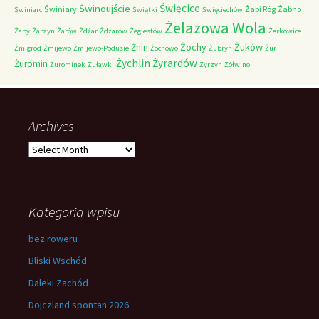
Świnoujście
Święcice
Świniary
Żabi Róg
Żabno
Świniarc
Świątki
Święciechów
Żelazowa Wola
Żaby
Żarzyn
Żarów
Żdżar
Żdżarów
Żegiestów
Żerkowice
Żochy
Żuków
Żnin
Żmigród
Żmijewo
Żmijewo-Podusie
Żochowo
Żubryn
Żur
Żychlin
Żyrardów
Żuromin
Żurominek
Żuławki
Żyrzyn
Żółwino
Archives
Archives
Kategoria wpisu
bez roweru
Bliski Wschód
Daleki Zachód
Dojczland spontan 2026