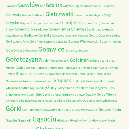
Gawłów
Gdańsk
Gdynia
Gawłowo
Gać
Gdynia Orłowo
Gidle
Giebałtów
Gietrzwałd
Gierwaty
Giławy
Gierłoż
Giethoorn
Giewartów
Gilleleje
Glinojeck
Giżycko
Giżycko Olsztyn
Glaucha
Glina
Glodowo
Gnaty Szczerbaki
Gniewino
Gniewniewice
Gniewoszów
Gniewkowo
Gniezno
Gniew
Gnoien
Goerlitz
Godkowo
Golub-Dobrzyń
Goczałkowice
Golczewo
Goleniów
Golesze
Gorlice
Gorlitz
Goryń
Gorzów Wielkopolski
Gostynin
Goruńsko
Gorzechowo
Gorzków
Gouda
Goławice
Goworowo
Gołańcz
Gozdowo
Gołdap
Gołotczyzna
Gościmin
Gołuń
Gołąb
Gołąbki
Gościno
Goźlin
Graal
Grabie
Muritz
Grabin
Grabowo
Grabów nad Pilicą
Gradki
Graested
Greifswald
Grimma
Grodziczno
Grodno
Grodzisk
Grodzisk Mazowiecki
Grodziszcze
Grodziszcze
Grudusk
Mazowieckie
Gromadno
Großenhain
Grudziądz
Gruenewald
Grunwald
Gryźliny
Gruszka
Gryfice
Grzybowo
Gródek nad Dunajcem
Gryfino
Gródki
Gudowo
Guzów
Gwda Wielka
Grójec
Grębków
Gubin
Guronys
Gutkowo
Gutowo
Gwizdały
Góra Dylewska
Góra Kalwaria
Górale
Góraliki
Góra Puławska
Góra Włodowska
Górki
Górzno
Gąbin
Górki Noteckie
Górowo Iławskie
Górskie
Góry Miechowskie
Gąsocin
Gągolin
Gągławki
Głogów
Gładczyn
Głomsk
Głowaczów
Głuch
Głęboczek