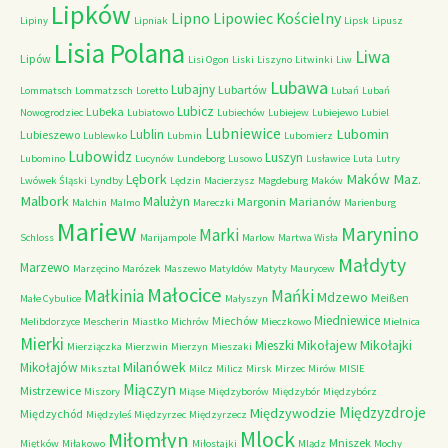
Lipków
Lipno
Lipowiec Kościelny
Lipiny
Lipniak
Lipsk
Lipusz
Lisia Polana
Liwa
Lipów
Lisi Ogon
Liski
Liszyno
Litwinki
Liw
Lubawa
Lubajny
Lubartów
Lommatsch
Lommatzsch
Loretto
Lubań
Lubań
Lubicz
Lubeka
Nowogrodziec
Lubiatowo
Lubiechów
Lubiejew
Lubiejewo
Lubiel
Lubniewice
Lubomin
Lublin
Lubieszewo
Lublewko
Lubmin
Lubomierz
Lubowidz
Luszyn
Lubomino
Lucynów
Lundeborg
Lusowo
Lusławice
Luta
Lutry
Maków Maz.
Lębork
Lwówek Śląski
Lyndby
Lędzin
Macierzysz
Magdeburg
Maków
Malbork
Malużyn
Margonin
Marianów
Malchin
Malmo
Mareczki
Marienburg
Mariew
Marynino
Marki
Schloss
Marijampole
Marlow
Martwa Wisła
Małdyty
Marzewo
Marzęcino
Marózek
Maszewo
Matyldów
Matyty
Maurycew
Małocice
Małkinia
Mańki
Mdzewo
Meißen
Małe Cybulice
Małyszyn
Miedniewice
Miechów
Melibdorzyce
Mescherin
Miastko
Michrów
Mieczkowo
Mielnica
Mierki
Mikołajew
Mikołajki
Mieszki
Mierziączka
Mierzwin
Mierzyn
Mieszaki
Milanówek
Mikołajów
Miksztal
Milcz
Milicz
Mirsk
Mirzec
Mirów
MISIE
Miączyn
Mistrzewice
Miszory
Miąse
Międzyborów
Międzybór
Międzybórz
Międzyzdroje
Międzywodzie
Międzychód
Międzyleś
Międzyrzec
Międzyrzecz
Mlock
Miłomłyn
Mniszek
Miętków
Miłakowo
Miłostajki
Mlądz
Mochy