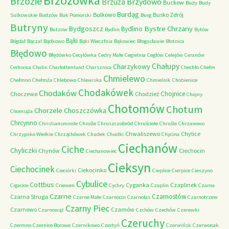
Brzozówka
Brzozie
Brzydowo
Brzuza
Buckow
Budy
Budy
Burdąg
Bulkowo
Busko Zdrój
Sulkowskie
Budzów
Buk Pomorski
Burg
Butryny
Bystre Chrzany
Bydgoszcz
Bydlino
Butzow
Bydlin
Bytów
Bąki
Bógdał
Bączal
Bądkowo
Bąki Wieczfnia
Bąkowiec
Błogosławie
Błotnica
Błędowo
Błędówko
Cecylówka
Cedry Małe
Cegielnia
Cegłów
Celejów
Ceranów
Chałupy
Charzykowy
Cerkwica
Chalin
Charlottenlund
Charsznica
Chechło
Chełm
Chmielewo
Chełmno
Chełmża
Chlebowo
Chlewiska
Chmielnik
Chobienice
Chodakówek
Chodaków
Chojnice
Choczewo
Chodzież
Chojny
Chotomów
Chotum
Chorzele
Choszczówka
Chomiąża
Chrcynno
Christiansminde
Chrośle
Chruszczobród
Chruściele
Chruśle
Chrzanowo
Chwaliszewo
Chylice
Chrzypsko Wielkie
Chrząchówek
Chudek
Chudki
Chycina
Ciechanów
Ciche
Chyliczki
Chynów
Ciechocin
Ciechanowiec
Cieksyn
Ciechocinek
Ciekocinko
Cieciórki
Cieplice
Cierpice
Cieszyno
Cybulice
Cottbus
Cyganka
Czaplinek
Cigacice
Criewen
Cychry
Czaplin
Czarna
Czarne
Czarnostów
Czarna Struga
Czarne Małe
Czarnocin
Czarnolas
Czarnotrzew
Czarny Piec
Czarnowo
Czarnów
Czarnowąż
Czchów
Czechów
Czerewki
Czeruchy
Czermno
Czernice Borowe
Czernikowo
Czertyń
Czerwińsk
Czerwonak