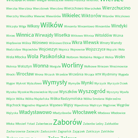
Wieleń
Wielgie
Wielka Piaśnica
Wierzchucino
Wierzchowo
Wierzba
Wierzbica
Wierzbinek
Wierzbno
Wierzchołek
Wikielec
Wiktorów
Wierzchy
Wiesiółka
Wiewiec
Wiewiórów
Wilanów
Wilczkowo
Wilków
Windyki
Wilkasy
Wilczęta
Wilga
Wincenta
Wincentowo
Wincentów
Winnica
Wirwajdy
Wisełka
Witoldów
Wizna
Winiec
Witkowo
Witnica
Wkra
Wlewsk
Wiśniewo
Wnory Wandy
Więcławice
Wiślica
Wiśniowo Ełckie
Wojcieszyn
Wojszczyce
Wodzisław
Wojciechów
Wojnicz
Wojnowice
Wojszki
Wola
Wola Pasikońska
Wolin
Wola Młocka
Wolbrom
Wolbórka
Wolgast
Wolica
Worliny
Wonna
Wolsztyn
Wolnica
Worgule
Wołkowe
Wriezen
Wrocimowice
Wrocław
Września
Wydminy
Wrocki
Wrona
Wrzask
Wrzeście
Wrząca
WTR
Wygoda
Wymysły
Wynki
Wygon
Wykrot
Wylazłowo
Wymyśle
Wyrzysk
Wyrzysk Osiek
Wyszogród
Wyszków
Wysoka
Wysokie Mazowieckie
Wyszel
Wyszyny
Wywła
Wólka Radzymińska
Wójcin
Wólka
Wólka Majdańska
Wólka Smolana
Wąbrzeźno
Wąsy
Wąchock
Wąsewo
Węgrów
Wągrodno
Wąpielsk
Wąwolnica
Wędrzyn
Węgliniec
Władysławowo
Włocławek
Wężyska
Władysławów
Włodawa
Włodowice
Zaborów
Włoka
Włosień
Ystad
Zaberbecze
Zaborów Leśny
Zabłudów
Zacharzowice
Zacieczki
Zaduszniki
Zagnańsk
Zajączek
Zakliczyn
Zaklików