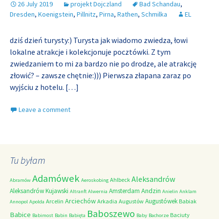
26 July 2019
projekt Dojczland
Bad Schandau
,
Dresden
,
Koenigstein
,
Pillnitz
,
Pirna
,
Rathen
,
Schmilka
EL
dziś dzień turysty:) Turysta jak wiadomo zwiedza, łowi
lokalne atrakcje i kolekcjonuje pocztówki. Z tym
zwiedzaniem to mi za bardzo nie po drodze, ale atrakcję
złowić? – zawsze chętnie:))) Pierwsza złapana zaraz po
wyjściu z hotelu.
[…]
Leave a comment
Tu byłam
Adamówek
Aleksandrów
Ahlbeck
Abramów
Aeroskobing
Andzin
Aleksandrów Kujawski
Amsterdam
Altranft
Alwernia
Anielin
Anklam
Arciechów
Augustówek
Arcelin
Arkadia
Augustów
Babiak
Annopol
Apolda
Baboszewo
Babice
Baciuty
Babimost
Babin
Babięta
Baby
Bachorze