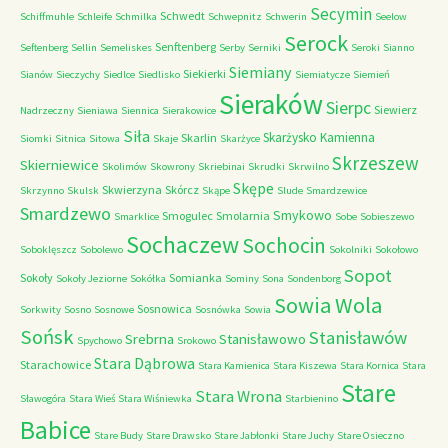
Secymin
Schwedt
Schiffmuhle
Schleife
Schmilka
Schwepnitz
Schwerin
Seelow
Serock
Senftenberg
Seftenberg
Sellin
Semeliskes
Serby
Serniki
Seroki
Sianno
Siemiany
Siekierki
Sianów
Sieczychy
Siedlce
Siedlisko
Siemiatycze
Siemień
Sieraków
Sierpc
Siewierz
Nadrzeczny
Sieniawa
Siennica
Sierakowice
Siła
Skarżysko Kamienna
Skarlin
Siomki
Sitnica
Sitowa
Skaje
Skarżyce
Skrzeszew
Skierniewice
Skolimów
Skowrony
Skriebinai
Skrudki
Skrwilno
Skępe
Skwierzyna
Skórcz
Skrzynno
Skulsk
Skąpe
Slude
Smardzewice
Smardzewo
Smykowo
Smogulec
Smolarnia
Smarklice
Sobe
Sobieszewo
Sochaczew
Sochocin
Soboklęszcz
Sobolewo
Sokolniki
Sokołowo
Sopot
Sokoły
Somianka
Sokoły Jeziorne
Sokółka
Sominy
Sona
Sondenborg
Sowia Wola
Sosnowica
Sorkwity
Sosno
Sosnowe
Sosnówka
Sowia
Sońsk
Stanisławów
Srebrna
Stanisławowo
Spychowo
Srokowo
Stara Dąbrowa
Starachowice
Stara Kamienica
Stara Kiszewa
Stara Kornica
Stara
Stare
Stara Wrona
Sławogóra
Stara Wieś
Stara Wiśniewka
Starbienino
Babice
Stare Budy
Stare Drawsko
Stare Jabłonki
Stare Juchy
Stare Osieczno