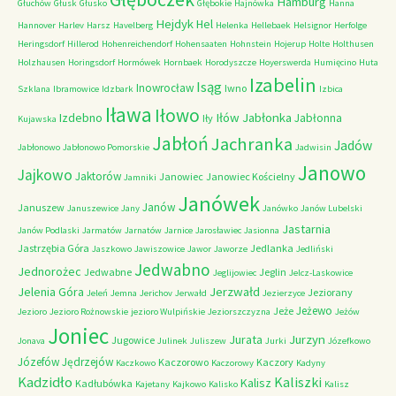
Hamburg
Głuchów
Głusk
Głusko
Głębokie
Hajnówka
Hanna
Hejdyk
Hel
Hannover
Harlev
Harsz
Havelberg
Helenka
Hellebaek
Helsignor
Herfolge
Heringsdorf
Hillerod
Hohenreichendorf
Hohensaaten
Hohnstein
Hojerup
Holte
Holthusen
Holzhausen
Horingsdorf
Hormówek
Hornbaek
Horodyszcze
Hoyerswerda
Humięcino
Huta
Izabelin
Isąg
Inowrocław
Iwno
Szklana
Ibramowice
Idzbark
Izbica
Iława
Iłowo
Iłów
Jabłonka
Izdebno
Jabłonna
Iły
Kujawska
Jabłoń
Jachranka
Jadów
Jabłonowo
Jabłonowo Pomorskie
Jadwisin
Janowo
Jajkowo
Jaktorów
Janowiec
Janowiec Kościelny
Jamniki
Janówek
Janów
Januszew
Januszewice
Jany
Janówko
Janów Lubelski
Jastarnia
Janów Podlaski
Jarmatów
Jarnatów
Jarnice
Jarosławiec
Jasionna
Jastrzębia Góra
Jedlanka
Jaszkowo
Jawiszowice
Jawor
Jaworze
Jedliński
Jedwabno
Jednorożec
Jedwabne
Jeglin
Jeglijowiec
Jelcz-Laskowice
Jerzwałd
Jelenia Góra
Jeziorany
Jeleń
Jemna
Jerichov
Jerwałd
Jezierzyce
Jeżewo
Jeże
Jezioro
Jezioro Rożnowskie
jezioro Wulpińskie
Jeziorszczyzna
Jeżów
Joniec
Jurzyn
Jurata
Jugowice
Jonava
Julinek
Juliszew
Jurki
Józefkowo
Józefów
Jędrzejów
Kaczorowo
Kaczory
Kaczkowo
Kaczorowy
Kadyny
Kadzidło
Kaliszki
Kalisz
Kadłubówka
Kajetany
Kajkowo
Kalisko
Kalisz