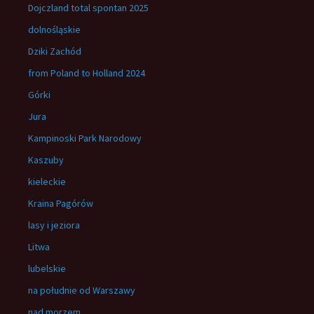
Dojczland total spontan 2025
dolnośląskie
Dziki Zachód
from Poland to Holland 2024
Górki
Jura
Kampinoski Park Narodowy
Kaszuby
kieleckie
Kraina Pagórów
lasy i jeziora
Litwa
lubelskie
na południe od Warszawy
nad morzem