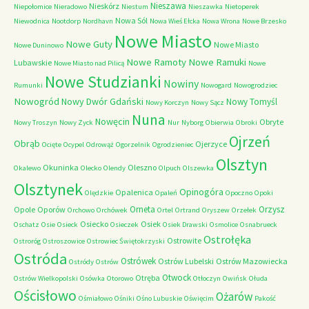
Nieszawa
Nieskórz
Niepołomice
Nieradowo
Niestum
Nieszawka
Nietoperek
Nowa Sól
Niewodnica
Nootdorp
Nordhavn
Nowa Wieś Ełcka
Nowa Wrona
Nowe Brzesko
Nowe Miasto
Nowe Guty
Nowe Miasto
Nowe Duninowo
Nowe Ramoty
Nowe Ramuki
Lubawskie
Nowe Miasto nad Pilicą
Nowe
Nowe Studzianki
Nowiny
Rumunki
Nowogard
Nowogrodziec
Nowogród
Nowy Dwór Gdański
Nowy Tomyśl
Nowy Korczyn
Nowy Sącz
Nuna
Nowęcin
Obryte
Nowy Troszyn
Nowy Zyck
Nur
Nyborg
Obierwia
Obroki
Ojrzeń
Obrąb
Ojerzyce
Ocięte
Ocypel
Odrowąż
Ogorzelnik
Ogrodzieniec
Olsztyn
Okuninka
Oleszno
Okalewo
Olecko
Olendy
Olpuch
Olszewka
Olsztynek
Opinogóra
Opalenica
Olędzkie
Opaleń
Opoczno
Opoki
Orneta
Orzysz
Opole
Oporów
Orchowo
Orchówek
Ortel
Ortrand
Oryszew
Orzełek
Osiecko
Osiek
Oschatz
Osie
Osieck
Osieczek
Osiek Drawski
Osmolice
Osnabrueck
Ostrołęka
Ostrowite
Ostroróg
Ostroszowice
Ostrowiec Świętokrzyski
Ostróda
Ostrówek
Ostrów Lubelski
Ostrów Mazowiecka
Ostródy
Ostrów
Otwock
Otręba
Ostrów Wielkopolski
Osówka
Otorowo
Otłoczyn
Owińsk
Ołuda
Ościsłowo
Ożarów
Ośmiałowo
Ośniki
Ośno Lubuskie
Oświęcim
Pakość