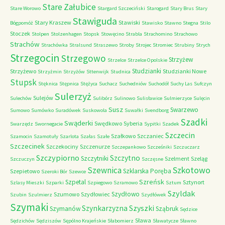
Stare Załubice
Stare Worowo
Stargard Szczeciński
Starogard
Stary Brus
Stary
Stawiguda
Stary Kraszew
Stawiski
Bógpomóż
Stawisko
Stawno
Stegna
Stilo
Stoczek
Stolpen
Stolzenhagen
Stopsk
Stowęcino
Strabla
Strachomino
Strachowo
Strachów
Strachówka
Stralsund
Straszewo
Stroby
Strojec
Stromiec
Strubiny
Strych
Strzegocin
Strzegowo
Strzyżew
Strzelce
Strzelce Opolskie
Studzianki
Strzyżewo
Studzianki Nowe
Strzyżmin
Strzyżów
Sttenwijk
Studnica
Stupsk
Stęknica
Stępnica
Stężyca
Suchacz
Suchedniów
Suchodół
Suchy Las
Sufczyn
Sulerzyż
Sulejów
Sulechów
Sulibórz
Sulinowo
Sulisławice
Sulmierzyce
Sulęcin
Susz
Swarzewo
Sumowo
Sumówko
Suradówek
Suskowola
Suwałki
Svendborg
Szadki
Swąderki
Swędkowo
Syberia
Swarzędz
Swornegacie
Sypitki
Szadek
Szczecin
Szałkowo
Szczaniec
Szamocin
Szamotuły
Szarlota
Szałas
Szałe
Szczecinek
Szczekociny
Szczenurze
Szczepankowo
Szcześniki
Szczuczarz
Szczypiorno
Szczytno
Szczytniki
Szelment
Szeląg
Szczuczyn
Szczęsne
Szkotowo
Szewnica
Szklarska Poręba
Szepietowo
Szeroki Bór
Szewce
Szreńsk
Szpetal
Sztynort
Szlasy Mieszki
Szparki
Szpiegowo
Szramowo
Sztum
Szyldak
Szydłowo
Szumowo
Szydłowiec
Szubin
Szulmierz
Szydłówek
Szymaki
Szyszki
Szynkarzyzna
Szymanów
Sząbruk
Sędzice
Sława
Sędzichów
Sędziszów
Sępólno Krajeńskie
Słabomierz
Sławatycze
Sławno