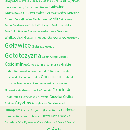
Giżycko
Giżycko Olsztyn
Glaucha
Glina
Gniewino
Glodowo
Gnaty Szczerbaki
Gniew
Gniewniewice
Gniewoszów
Gniewkowo
Gniezno
Goerlitz
Godkowo
Gnoien
Goczałkowice
Golczewo
Golub-Dobrzyń
Gorlitz
Goleniów
Golesze
Gorlice
Goryń
Gorzów
Goruńsko
Gorzechowo
Gorzków
Goworowo
Wielkopolski
Gostynin
Gouda
Gozdowo
Goławice
Gołańcz
Gołdap
Gołotczyzna
Gołuń
Gołąb
Gołąbki
Gościmin
Grabie
Gościno
Goźlin
Graal Muritz
Grabin
Grabowo
Grabów nad Pilicą
Gradki
Graested
Grodziczno
Greifswald
Grimma
Grodno
Grodzisk
Grodzisk Mazowiecki
Grodziszcze
Grodziszcze
Grudusk
Mazowieckie
Gromadno
Großenhain
Gruszka
Gryfice
Grudziądz
Gruenewald
Grunwald
Gryźliny
Grzybowo
Gródek nad
Gryfino
Gudowo
Dunajcem
Gródki
Grójec
Grębków
Gubin
Guzów
Gwda Wielka
Guronys
Gutkowo
Gutowo
Gwizdały
Góra Dylewska
Góra Kalwaria
Górale
Góraliki