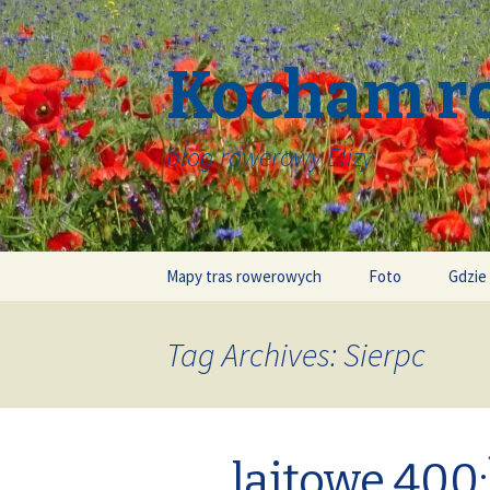
Kocham r
blog rowerowy Elizy
Skip
Mapy tras rowerowych
Foto
Gdzie
to
content
Tag Archives: Sierpc
lajtowe 400: