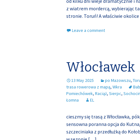
od kilku dni wieje dramatycznie i 
z wiatrem mordercą, wybierając tak
stronie. Toruń! A właściwie okolic
Leave a comment
Włocławek
13 May 2025
po Mazowszu
,
Tor
trasa rowerowa z mapą
,
Wkra
Ba
Pomiechówek
,
Raciąż
,
Sierpc
,
Sochoci
Łomna
EL
cieszmy się trasą z Włocławka, pók
sensowna poranna opcja do Kutna
szczeciniaka z przedłużką do Kołob
w sezonie
[…]