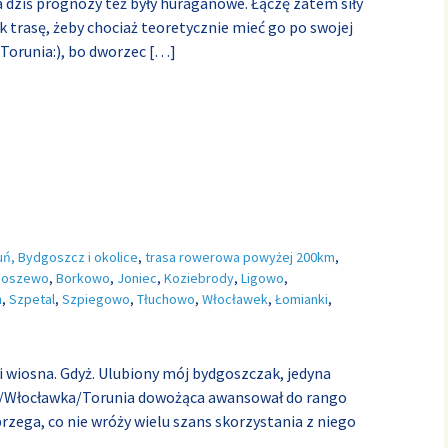
na dziś prognozy też były huraganowe. Łączę zatem siły
 trasę, żeby chociaż teoretycznie mieć go po swojej
e Torunia:), bo dworzec
[…]
uń, Bydgoszcz i okolice
,
trasa rowerowa powyżej 200km
,
boszewo
,
Borkowo
,
Joniec
,
Koziebrody
,
Ligowo
,
n
,
Szpetal
,
Szpiegowo
,
Tłuchowo
,
Włocławek
,
Łomianki
,
i wiosna. Gdyż. Ulubiony mój bydgoszczak, jedyna
/Włocławka/Torunia dowożąca awansował do rango
rzega, co nie wróży wielu szans skorzystania z niego