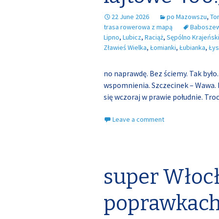
22 June 2026
po Mazowszu
,
To
trasa rowerowa z mapą
Babosze
Lipno
,
Lubicz
,
Raciąż
,
Sępólno Krajeńsk
Zławieś Wielka
,
Łomianki
,
Łubianka
,
Ły
no naprawdę. Bez ściemy. Tak było
wspomnienia. Szczecinek – Wawa. P
się wczoraj w prawie południe. Tro
Leave a comment
super Włoc
poprawkac