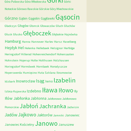
Górki
Góra Puławska
Góra Włodowska
Górki
Noteckie
Górowo Iławskie
Górskie
Góry Miechowskie
Gąsocin
Górzno
Gąbin
Gągolin
Gągławki
Głogów
Gładczyn
Głomsk
Głowaczów
Głuch
Głuchów
Głęboczek
Głusk
Głusko
Głębokie
Hajnówka
Hamburg
Hanna
Hannover
Harlev
Harsz
Havelberg
Hejdyk
Hel
Helenka
Hellebaek
Helsignor
Herfolge
Heringsdorf
Hillerod
Hohenreichendorf
Hohensaaten
Hohnstein
Hojerup
Holte
Holthusen
Holzhausen
Horingsdorf
Hormówek
Hornbaek
Horodyszcze
Hoyerswerda
Humięcino
Huta Szklana
Ibramowice
Izabelin
Isąg
Inowrocław
Iwno
Idzbark
Iława
Iłowo
Izdebno
Iły
Izbica Kujawska
Iłów
Jabłonka
Jabłonna
Jabłonowo
Jabłonowo
Jabłoń
Jachranka
Pomorskie
Jadwisin
Jajkowo
Jadów
Jaktorów
Janowiec
Jamniki
Janowo
Janowiec Kościelny
Januszew