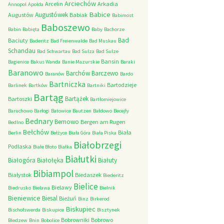
Arciechów
Arcelin
Arkadia
Annopol
Apolda
Babice
Augustówek
Augustów
Babiak
Babimost
Baboszewo
Babin
Babięta
Baby
Bachorze
Bad
Baciuty
Baderitz
Bad Freienwalde
Bad Muskau
Schandau
Bad Schwartau
Bad Sulza
Bad Sulze
Bansin
Bagienice
Bakus Wanda
Banie Mazurskie
Baraki
Baranowo
Barchów
Barczewo
Baranów
Bardo
Bartniczka
Bartodzieje
Barlinek
Bartków
Bartniki
Bartąg
Bartążek
Bartoszki
Bartłomiejowice
Baruchowo
Barłogi
Batowice
Bautzen
Bałdowo
Becejły
Bednary
Bemowo
Bergen am Rugen
Bedlno
Bełchów
Biała
Berlin
Bełżyce
Biała Góra
Biała Piska
Białobrzegi
Podlaska
Białe Błoto
Białka
Białutki
Białogóra
Białołęka
Białuty
Bibiampol
Białystok
Biedaszek
Biederitz
Bielice
Bielawy
Biedrusko
Bielawa
Bielnik
Bieniewice
Biesal
Bieżuń
Binz
Birkerod
Biskupiec
Bischofswerda
Biskupice
Bisztynek
Bobrowniki
Bobrowo
Bledzew
Bnin
Bobolice