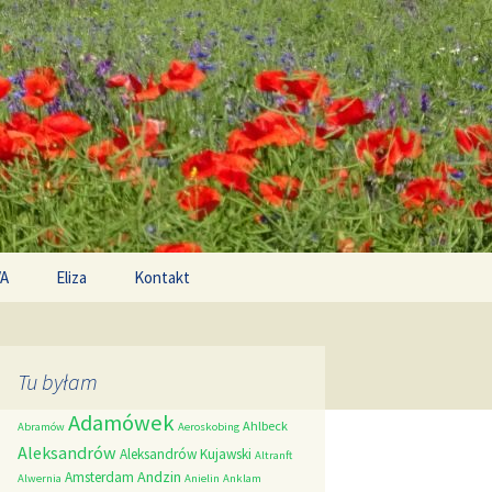
Search
/A
Eliza
Kontakt
for:
Tu byłam
Adamówek
Ahlbeck
Abramów
Aeroskobing
Aleksandrów
Aleksandrów Kujawski
Altranft
Andzin
Amsterdam
Alwernia
Anielin
Anklam