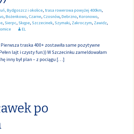
ruń, Bydgoszcz i okolice
,
trasa rowerowa powyżej 400km
,
wo
,
Bożenkowo
,
Czarne
,
Czosnów
,
Debrzno
,
Koronowo
,
ie
,
Sierpc
,
Skępe
,
Szczecinek
,
Szymaki
,
Zakroczym
,
Zawidz
,
somice
EL
. Pierwsza traska 400+ zostawiła same pozytywne
ełen lajt i czysty fun:)) W Szczecinku zameldowałam
chę inny był plan – z pociągu
[…]
ławek po
h