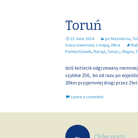
Toruń
23 June 2024
po Mazowszu
,
To
trasa rowerowa z mapą
,
Wkra
Ba
Pomiechówek
,
Raciąż
,
Sierpc
,
Skępe
,
T
dziś kotlecik odgrzewany niemniej
szybkie 250, bo od razu po wyjeźdz
20km przyjemniej drogi przez Zło
Leave a comment
Posts
←
Older posts