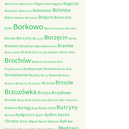
Bogurzyn
Bogaczewo
Bochotnica
Bodzentyn
Bogatka
Bolimów
Bolesławiec
Bolechowo
Boleszyno
Bolęcin
Boreczno
Bolino
Bolków
Bolszewo
Borkowo
Borki
Borne Sulinowo
Borsdorf
Borzęcin
Borzymy
Borsuki
Borzyny
Borów
Bramka
Bosewo
Boszkowo
Boże
Bożenkowo
Brańsk
Bratuszewo
Brańszczyk
Breddin
Brema
Breń
Brochów
Brodnica
Brodnicki Park
Brodowe Łąki
Brodowo
Krajobrazowy
Brody
Brok
Bronisławów
Bruliny
Brwinów
Brusy
Bryki
Brzozie
Brzoza
Brzezie
Brzeziny
Brzeźnica
Brzozówka
Brzydowo
Brzuza
Buckow
Budy
Budy Sulkowskie
Budzów
Buk Pomorski
Butryny
Burdąg
Bulkowo
Busko Zdrój
Burg
Bystre
Bydgoszcz
Bydlino
Butzow
Bydlin
Chrzany
Bąki
Bytów
Bógdał
Bączal
Bądkowo
Bąki
Błędowo