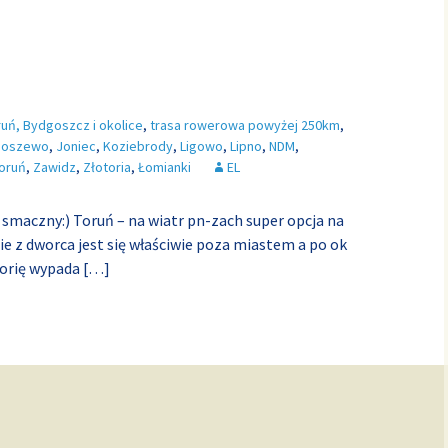
ruń, Bydgoszcz i okolice
,
trasa rowerowa powyżej 250km
,
boszewo
,
Joniec
,
Koziebrody
,
Ligowo
,
Lipno
,
NDM
,
oruń
,
Zawidz
,
Złotoria
,
Łomianki
EL
 smaczny:) Toruń – na wiatr pn-zach super opcja na
ie z dworca jest się właściwie poza miastem a po ok
torię wypada
[…]