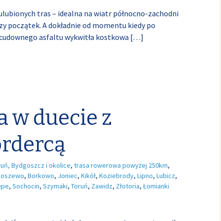
lubionych tras – idealna na wiatr północno-zachodni
szy początek. A dokładnie od momentu kiedy po
 cudownego asfaltu wykwitła kostkowa
[…]
 w duecie z
rdercą
ruń, Bydgoszcz i okolice
,
trasa rowerowa powyżej 250km
,
boszewo
,
Borkowo
,
Joniec
,
Kikół
,
Koziebrody
,
Lipno
,
Lubicz
,
ępe
,
Sochocin
,
Szymaki
,
Toruń
,
Zawidz
,
Złotoria
,
Łomianki