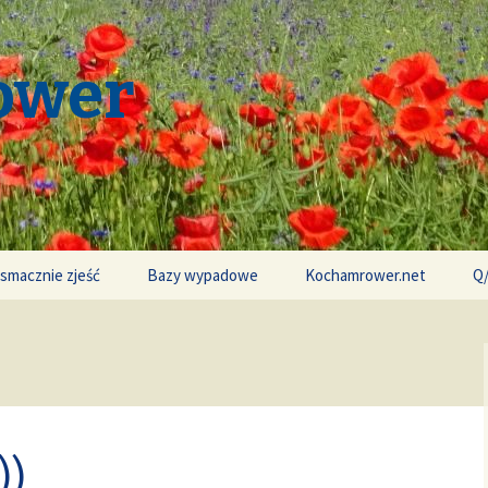
ower
 smacznie zjeść
Bazy wypadowe
Kochamrower.net
Q
))