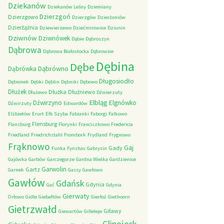
Dziekanów
Dziekanów Leśny
Dziemiany
Dzierzgoń
Dzierzgowo
Dzierzgów
Dzierżoniów
Dzierżążnia
Dziewierzewo
Dziećmirowice
Dziunin
Dziwnów
Dziwnówek
Dąbie
Dąbroszyn
Dąbrowa
Dąbrowa Białostocka
Dąbrowice
Dębina
Dębe
Dąbrówno
Dąbrówka
Długosiodło
Dębionek
Dębki
Dęblin
Dębniki
Dębowo
Dłużek
Dłużka
Dłużniewo
Dłużewo
Dźwierzuty
Elbląg
Dźwirzyno
Elgnówko
Dźwirzuty
Edwardów
Elżbietów
Erurt
Ełk Szyba
Fabianki
Faborgi
Falkowo
Flensburg
Flansburg
Florynki
Franciszkowo
Fredericia
Friedland
Friedrichstahl
Frombork
Frydland
Frygnowo
Frąknowo
Gaj
Gady
Funka
Fynshav
Gabrysin
Gajówka
Garbów
Garczegorze
Gardna Wielka
Gardzienice
Garwolin
Gartz
Garnek
Gassy
Gawłowo
Gawłów
Gdańsk
Gdynia
Gać
Gdynia
Gierwaty
Orłowo
Gidle
Giebałtów
Gierłoż
Giethoorn
Gietrzwałd
Giławy
Giewartów
Gilleleje
Glinojeck