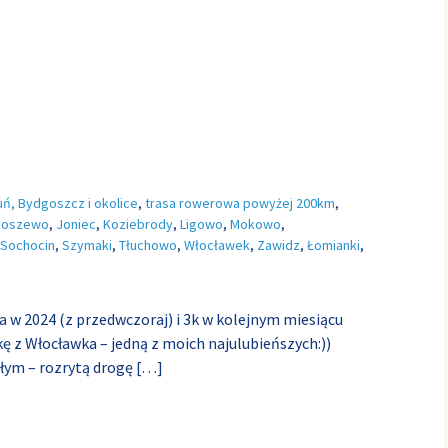
uń, Bydgoszcz i okolice
,
trasa rowerowa powyżej 200km
,
boszewo
,
Joniec
,
Koziebrody
,
Ligowo
,
Mokowo
,
Sochocin
,
Szymaki
,
Tłuchowo
,
Włocławek
,
Zawidz
,
Łomianki
,
 w 2024 (z przedwczoraj) i 3k w kolejnym miesiącu
skę z Włocławka – jedną z moich najulubieńszych:))
ezłym – rozrytą drogę
[…]