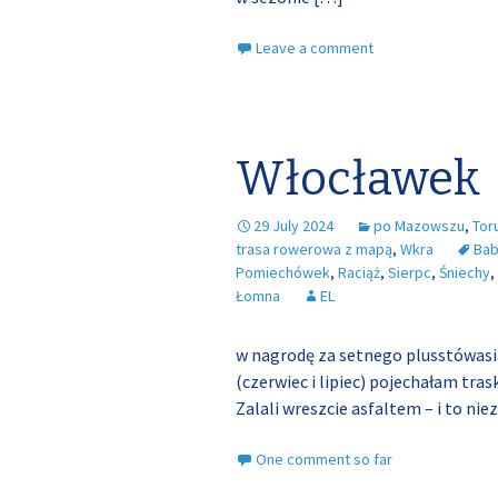
Leave a comment
Włocławek
29 July 2024
po Mazowszu
,
Tor
trasa rowerowa z mapą
,
Wkra
Ba
Pomiechówek
,
Raciąż
,
Sierpc
,
Śniechy
,
Łomna
EL
w nagrodę za setnego plusstówasia
(czerwiec i lipiec) pojechałam tra
Zalali wreszcie asfaltem – i to ni
One comment so far