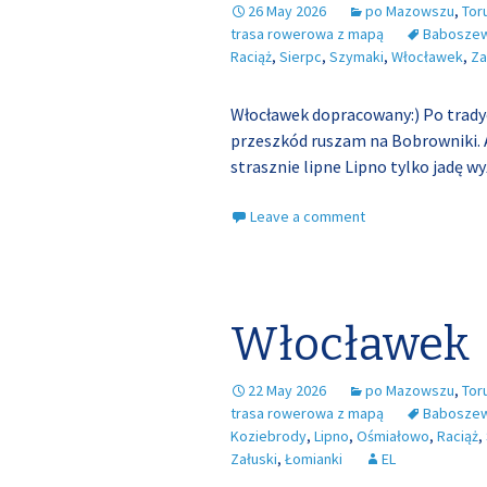
26 May 2026
po Mazowszu
,
Tor
trasa rowerowa z mapą
Babosze
Raciąż
,
Sierpc
,
Szymaki
,
Włocławek
,
Za
Włocławek dopracowany:) Po trady
przeszkód ruszam na Bobrowniki.
strasznie lipne Lipno tylko jadę wy
Leave a comment
Włocławek
22 May 2026
po Mazowszu
,
Tor
trasa rowerowa z mapą
Babosze
Koziebrody
,
Lipno
,
Ośmiałowo
,
Raciąż
,
Załuski
,
Łomianki
EL