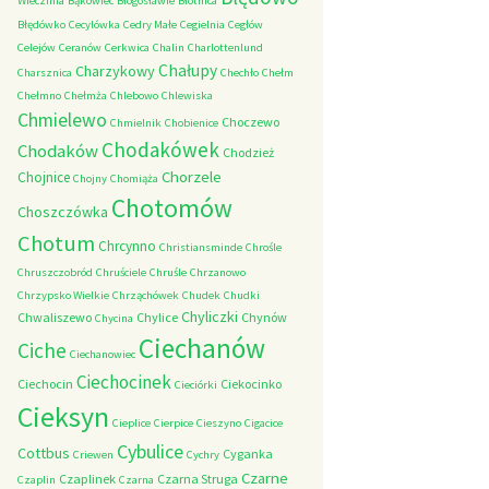
Wieczfnia
Bąkowiec
Błogosławie
Błotnica
Błędówko
Cecylówka
Cedry Małe
Cegielnia
Cegłów
Celejów
Ceranów
Cerkwica
Chalin
Charlottenlund
Chałupy
Charzykowy
Charsznica
Chechło
Chełm
Chełmno
Chełmża
Chlebowo
Chlewiska
Chmielewo
Choczewo
Chmielnik
Chobienice
Chodakówek
Chodaków
Chodzież
Chorzele
Chojnice
Chojny
Chomiąża
Chotomów
Choszczówka
Chotum
Chrcynno
Christiansminde
Chrośle
Chruszczobród
Chruściele
Chruśle
Chrzanowo
Chrzypsko Wielkie
Chrząchówek
Chudek
Chudki
Chyliczki
Chwaliszewo
Chylice
Chynów
Chycina
Ciechanów
Ciche
Ciechanowiec
Ciechocinek
Ciechocin
Ciekocinko
Cieciórki
Cieksyn
Cieplice
Cierpice
Cieszyno
Cigacice
Cybulice
Cottbus
Cyganka
Criewen
Cychry
Czarne
Czaplinek
Czarna Struga
Czaplin
Czarna