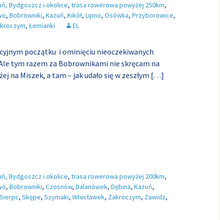
uń, Bydgoszcz i okolice
,
trasa rowerowa powyżej 250km
,
wo
,
Bobrowniki
,
Kazuń
,
Kikół
,
Lipno
,
Osówka
,
Przyborowice
,
kroczym
,
Łomianki
EL
cyjnym początku i ominięciu nieoczekiwanych
 Ale tym razem za Bobrownikami nie skręcam na
żej na Miszek, a tam – jak udało się w zeszłym
[…]
uń, Bydgoszcz i okolice
,
trasa rowerowa powyżej 200km
,
wo
,
Bobrowniki
,
Czosnów
,
Dalanówek
,
Dębina
,
Kazuń
,
Sierpc
,
Skępe
,
Szymaki
,
Włocławek
,
Zakroczym
,
Zawidz
,