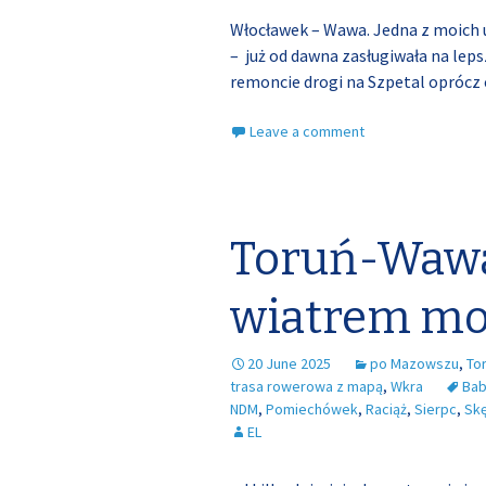
Włocławek – Wawa. Jedna z moich u
– już od dawna zasługiwała na lep
remoncie drogi na Szpetal oprócz
Leave a comment
Toruń-Wawa
wiatrem mo
20 June 2025
po Mazowszu
,
To
trasa rowerowa z mapą
,
Wkra
Ba
NDM
,
Pomiechówek
,
Raciąż
,
Sierpc
,
Sk
EL