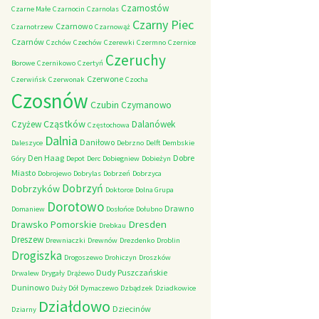
Czarnostów
Czarne Małe
Czarnocin
Czarnolas
Czarny Piec
Czarnowo
Czarnotrzew
Czarnowąż
Czarnów
Czchów
Czechów
Czerewki
Czermno
Czernice
Czeruchy
Borowe
Czernikowo
Czertyń
Czerwone
Czerwińsk
Czerwonak
Czocha
Czosnów
Czubin
Czymanowo
Cząstków
Czyżew
Dalanówek
Częstochowa
Dalnia
Daniłowo
Daleszyce
Debrzno
Delft
Dembskie
Den Haag
Dobre
Góry
Depot
Derc
Dobiegniew
Dobieżyn
Miasto
Dobrojewo
Dobrylas
Dobrzeń
Dobrzyca
Dobrzyń
Dobrzyków
Doktorce
Dolna Grupa
Dorotowo
Drawno
Domaniew
Dosłońce
Dołubno
Dresden
Drawsko Pomorskie
Drebkau
Dreszew
Drewniaczki
Drewnów
Drezdenko
Droblin
Drogiszka
Drogoszewo
Drohiczyn
Droszków
Dudy Puszczańskie
Drwalew
Drygały
Drążewo
Duninowo
Duży Dół
Dymaczewo
Dzbądzek
Dziadkowice
Działdowo
Dziecinów
Dziarny