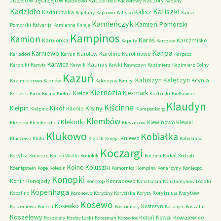
Józefów
Jędrzejów
Kaczorowo
Kaczory
Kaczkowo
Kaczorowy
Kadyny
Kadzidło
Kaliszki
Kalisz
Kadłubówka
Kajetany
Kajkowo
Kalisko
Kalisz
Kamieńczyk
Kamień Pomorski
Pomorski
Kalvarija
Kamienna Knieja
Kampinos
Kamion
Karaś
Kamionka
Karczmisko
Kaputy
Karczew
Karpa
Karniewo
Karolew
Karolino
Karolinowo
Karlsdorf
Karnin
Karpacz
Karwica
Kaunas
Karpniki
Karwia
Karwik
Kawki
Kawęczyn
Kazimierz
Kazimierz Dolny
Kazuń
Kałuszyn
Kałęczyn
Kcynia
Kazimierzowo
Kaznów
Kałeczyny
Kaługa
Kiernozia
Kiezmark
Kielce
Kerszek
Kicin
Kiciny
Kiekrz
Kiełbaski
Kiełkowice
Klaudyn
Kiścinne
Kikół
Kisiny
Kiełpin
Kilonia
Kiełpino
Klampenborg
Klembów
Klekotki
Klewinowo
Klewki
Kleczew
Kleinkoschen
Kleszczów
Klukowo
Kobiałka
Kniewo
Kluczewo
Kluki
Klępsk
Knieja
Kobylanka
Koczargi
Kobyłka
Kociesze
Kocień Wielki
Kociołek
Koczała
Kodeń
Kodrąb
Kolno
Koluszki
Koenigstein
Koge
Kolesin
Komornica
Kompina
Konarzyny
Koniecpol
Konopki
Konin
Konojady
Konradowo
Konotop
Konstancin
Konstantynów Łódzki
Kopenhaga
Korytnica
Korytów
Kopalino
Koronowo
Koryciny
Koryciska
Koryta
Kosewo
Kosewko
Kostrzyn
Korzeniewo
Korzeń
Kostomłoty
Koszajec
Koszalin
Koszelewy
Kotuń
Kowal
Kowalewice
Koszwały
Kosów Lacki
Kotermań
Kotowice