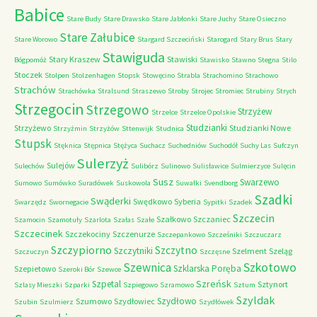
Babice
Stare Budy
Stare Drawsko
Stare Jabłonki
Stare Juchy
Stare Osieczno
Stare Załubice
Stare Worowo
Stargard Szczeciński
Starogard
Stary Brus
Stary
Stawiguda
Stary Kraszew
Stawiski
Bógpomóż
Stawisko
Stawno
Stegna
Stilo
Stoczek
Stolpen
Stolzenhagen
Stopsk
Stowęcino
Strabla
Strachomino
Strachowo
Strachów
Strachówka
Stralsund
Straszewo
Stroby
Strojec
Stromiec
Strubiny
Strych
Strzegocin
Strzegowo
Strzyżew
Strzelce
Strzelce Opolskie
Studzianki
Strzyżewo
Studzianki Nowe
Strzyżmin
Strzyżów
Sttenwijk
Studnica
Stupsk
Stęknica
Stępnica
Stężyca
Suchacz
Suchedniów
Suchodół
Suchy Las
Sufczyn
Sulerzyż
Sulejów
Sulechów
Sulibórz
Sulinowo
Sulisławice
Sulmierzyce
Sulęcin
Susz
Swarzewo
Sumowo
Sumówko
Suradówek
Suskowola
Suwałki
Svendborg
Szadki
Swąderki
Swędkowo
Syberia
Swarzędz
Swornegacie
Sypitki
Szadek
Szczecin
Szałkowo
Szczaniec
Szamocin
Szamotuły
Szarlota
Szałas
Szałe
Szczecinek
Szczekociny
Szczenurze
Szczepankowo
Szcześniki
Szczuczarz
Szczypiorno
Szczytno
Szczytniki
Szelment
Szeląg
Szczuczyn
Szczęsne
Szkotowo
Szewnica
Szklarska Poręba
Szepietowo
Szeroki Bór
Szewce
Szreńsk
Szpetal
Sztynort
Szlasy Mieszki
Szparki
Szpiegowo
Szramowo
Sztum
Szyldak
Szydłowo
Szumowo
Szydłowiec
Szubin
Szulmierz
Szydłówek