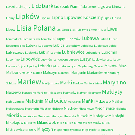
Lidzbark
Ligowo
Lidzbark Warmiński
Lichtajny
Linówno
Licheń
Lieske
Lipków
Lipno
Lipowiec Kościelny
Lipiny
Lipniak
Lipsk
Lipusz
Lisia Polana
Liwa
Lipów
Lisi Ogon
Liski
Liszyno
Litwinki
Liw
Lubawa
Lubajny
Lubartów
Lommatsch
Lommatzsch
Loretto
Lubań
Lubań
Lubicz
Lubeka
Nowogrodziec
Lubiatowo
Lubiechów
Lubiejew
Lubiejewo
Lubiel
Lubniewice
Lubomin
Lublin
Lubieszewo
Lublewko
Lubmin
Lubomierz
Lubowidz
Luszyn
Lubomino
Lucynów
Lundeborg
Lusowo
Lusławice
Luta
Lutry
Maków Maz.
Lębork
Lwówek Śląski
Lyndby
Lędzin
Macierzysz
Magdeburg
Maków
Malbork
Malużyn
Margonin
Marianów
Malchin
Malmo
Mareczki
Marienburg
Mariew
Marynino
Marki
Schloss
Marijampole
Marlow
Martwa Wisła
Małdyty
Marzewo
Marzęcino
Marózek
Maszewo
Matyldów
Matyty
Maurycew
Małocice
Małkinia
Mańki
Mdzewo
Meißen
Małe Cybulice
Małyszyn
Miedniewice
Miechów
Melibdorzyce
Mescherin
Miastko
Michrów
Mieczkowo
Mielnica
Mierki
Mikołajew
Mikołajki
Mieszki
Mierziączka
Mierzwin
Mierzyn
Mieszaki
Milanówek
Mikołajów
Miksztal
Milcz
Milicz
Mirsk
Mirzec
Mirów
MISIE
Miączyn
Mistrzewice
Miszory
Miąse
Międzyborów
Międzybór
Międzybórz