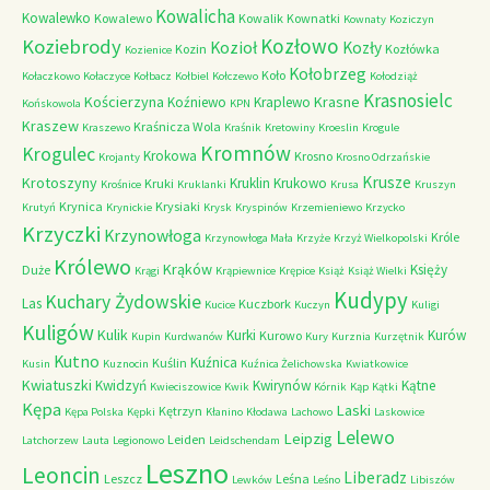
Kowalicha
Kowalewko
Kowalewo
Kowalik
Kownatki
Kownaty
Koziczyn
Kozłowo
Koziebrody
Kozioł
Kozły
Kozin
Kozłówka
Kozienice
Kołobrzeg
Koło
Kołaczkowo
Kołaczyce
Kołbacz
Kołbiel
Kołczewo
Kołodziąż
Krasnosielc
Kościerzyna
Krasne
Koźniewo
Kraplewo
Końskowola
KPN
Kraszew
Kraśnicza Wola
Kraszewo
Kraśnik
Kretowiny
Kroeslin
Krogule
Kromnów
Krogulec
Krokowa
Krosno
Krojanty
Krosno Odrzańskie
Krusze
Krotoszyny
Kruklin
Krukowo
Kruki
Krośnice
Kruklanki
Krusa
Kruszyn
Krynica
Krysiaki
Krutyń
Krynickie
Krysk
Kryspinów
Krzemieniewo
Krzycko
Krzyczki
Krzynowłoga
Króle
Krzynowłoga Mała
Krzyże
Krzyż Wielkopolski
Królewo
Krąków
Księży
Duże
Krągi
Krąpiewnice
Krępice
Książ
Książ Wielki
Kudypy
Kuchary Żydowskie
Las
Kuczbork
Kucice
Kuczyn
Kuligi
Kuligów
Kulik
Kurki
Kurów
Kurowo
Kupin
Kurdwanów
Kury
Kurznia
Kurzętnik
Kutno
Kuźnica
Kuślin
Kusin
Kuznocin
Kuźnica Żelichowska
Kwiatkowice
Kwiatuszki
Kwidzyń
Kwirynów
Kątne
Kwieciszowice
Kwik
Kórnik
Kąp
Kątki
Kępa
Laski
Kętrzyn
Kępa Polska
Kępki
Kłanino
Kłodawa
Lachowo
Laskowice
Lelewo
Leipzig
Leiden
Latchorzew
Lauta
Legionowo
Leidschendam
Leszno
Leoncin
Liberadz
Leszcz
Leśna
Lewków
Leśno
Libiszów