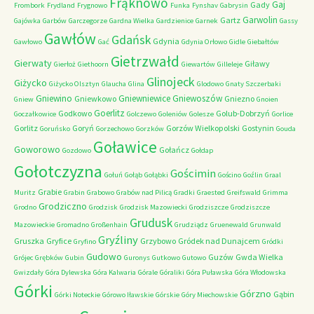
Frąknowo
Gaj
Gady
Frombork
Frydland
Frygnowo
Funka
Fynshav
Gabrysin
Garwolin
Gartz
Gajówka
Garbów
Garczegorze
Gardna Wielka
Gardzienice
Garnek
Gassy
Gawłów
Gdańsk
Gdynia
Gawłowo
Gać
Gdynia Orłowo
Gidle
Giebałtów
Gietrzwałd
Gierwaty
Giławy
Gierłoż
Giethoorn
Giewartów
Gilleleje
Glinojeck
Giżycko
Giżycko Olsztyn
Glaucha
Glina
Glodowo
Gnaty Szczerbaki
Gniewino
Gniewniewice
Gniewoszów
Gniewkowo
Gniezno
Gniew
Gnoien
Goerlitz
Godkowo
Golub-Dobrzyń
Goczałkowice
Golczewo
Goleniów
Golesze
Gorlice
Gorlitz
Goryń
Gorzów Wielkopolski
Gostynin
Goruńsko
Gorzechowo
Gorzków
Gouda
Goławice
Goworowo
Gołańcz
Gozdowo
Gołdap
Gołotczyzna
Gościmin
Gołuń
Gołąb
Gołąbki
Gościno
Goźlin
Graal
Grabie
Muritz
Grabin
Grabowo
Grabów nad Pilicą
Gradki
Graested
Greifswald
Grimma
Grodziczno
Grodno
Grodzisk
Grodzisk Mazowiecki
Grodziszcze
Grodziszcze
Grudusk
Mazowieckie
Gromadno
Großenhain
Grudziądz
Gruenewald
Grunwald
Gryźliny
Gruszka
Gryfice
Grzybowo
Gródek nad Dunajcem
Gryfino
Gródki
Gudowo
Guzów
Gwda Wielka
Grójec
Grębków
Gubin
Guronys
Gutkowo
Gutowo
Gwizdały
Góra Dylewska
Góra Kalwaria
Górale
Góraliki
Góra Puławska
Góra Włodowska
Górki
Górzno
Gąbin
Górki Noteckie
Górowo Iławskie
Górskie
Góry Miechowskie