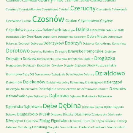
Czarnowo
Czarnów
Czarnowąż
Czchów
Czechów
Czerewki
Czeruchy
Czermno
Czernice Borowe
Czernikowo
Czertyń
Czerwińsk
Czerwonak
Czosnów
Czubin
Czymanowo
Czyżew
Czerwone
Czocha
Dalnia
Cząstków
Dalanówek
Daniłowo
Częstochowa
Daleszyce
Debrzno
Delft
Den Haag
Dobre Miasto
Dembskie Góry
Depot
Derc
Dobiegniew
Dobieżyn
Dobrojewo
Dobrzyń
Dobrzyków
Dobrylas
Dobrzeń
Dobrzyca
Doktorce
Dolna Grupa
Domaniew
Dorotowo
Drawsko Pomorskie
Drawno
Dosłońce
Dołubno
Drebkau
Drogiszka
Dresden
Dreszew
Drewniaczki
Drewnów
Drezdenko
Droblin
Dudy Puszczańskie
Drogoszewo
Drohiczyn
Droszków
Drwalew
Drygały
Drążewo
Działdowo
Duninowo
Duży Dół
Dymaczewo
Dzbądzek
Dziadkowice
Dziarny
Dziekanów
Dzierzgoń
Dziecinów
Dzierzgowo
Dziekanów Leśny
Dziemiany
Dziwnów
Dzierżążnia
Dzierzgów
Dzierżoniów
Dziewierzewo
Dziećmirowice
Dziunin
Dąbrowa
Dziwnówek
Dąbie
Dąbroszyn
Dąbrowa Białostocka
Dąbrowice
Dębina
Dębe
Dąbrówno
Dąbrówka
Dębionek
Dębki
Dęblin
Dębniki
Długosiodło
Dłużek
Dłużka
Dłużniewo
Dębowo
Dłużewo
Dźwierzuty
Dźwirzuty
Elbląg
Dźwirzyno
Elgnówko
Edwardów
Elżbietów
Erurt
Ełk Szyba
Fabianki
Faborgi
Flensburg
Falkowo
Flansburg
Florynki
Franciszkowo
Fredericia
Friedland
Friedrichstahl