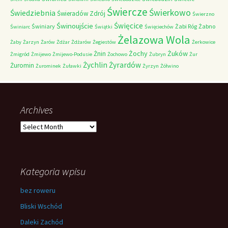
Świercze
Świerkowo
Świedziebnia
Świeradów Zdrój
Świerzno
Świnoujście
Święcice
Świniary
Żabi Róg
Żabno
Świniarc
Świątki
Święciechów
Żelazowa Wola
Żaby
Żarzyn
Żarów
Żdżar
Żdżarów
Żegiestów
Żerkowice
Żochy
Żuków
Żnin
Żmigród
Żmijewo
Żmijewo-Podusie
Żochowo
Żubryn
Żur
Żychlin
Żyrardów
Żuromin
Żurominek
Żuławki
Żyrzyn
Żółwino
Archives
Archives
Kategoria wpisu
bez roweru
Bliski Wschód
Daleki Zachód