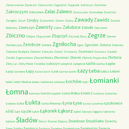
Zacharzowice
Zacieczki
Zaduszniki
Zagnańsk
Zajączek
Zakliczyn
Zaklików
Zalas
Zalewo
Zakroczym
Zakrzewo
Zamczysko
Zamordeje
Zarańsko
Zawady
Zawidz
Zaręby
Zarogów
Zaryń
Zaskwierki
Zatom
Zatory
Zawidz
Zawroty
Załubice
Zawiszyn
Załuski
Kościelny
Załom
Zbarzewo
Zegrze
Zbiczno
Zbąszyń
Zbójna
Zbąszynek
Zdziwój Stary
Zehren
Zgniłocha
Zembrze
Zgorzelec
Zielona
Zemborzyce
Zeńbok
Zgon
Zielonka
Zwartowo
Zielonka Pasłęcka
Zielonki
Ziemsko
Zienki
Zinnowitz
Zwiniarz
Zwoleń
Złotoria
Złocieniec
Złotniki
Zwolle
Zygmuntowo
Zławieś Wielka
Złotniki Kujawskie
Łacha
Łabiszyn
Łagów
Złoty Las
Złoty Potok
Ćmielów
Łabędnik
Łabędzie
Łachca
Łazy
Łeba
Łapy
Łajsy
Łask
Łebcz
Łebień
Łaniewo
Łasica
Łasin
Ławice
Ławki
Łomianki
Łochów
Łebki
Łebki Wielkie
Łobez
Łobżenica
Łochowo
Łojki
Łomna
Łowicz
Łomża
Łosia Wólka
Łomnica
Łopatki
Łubiana
Łubianka
Łukta
Łyna
Łyse
Łyszkowice
Łuka
Łubowo
Łukta Miłomłyn
Łysica
Łysomice
Łąkorz
Łąkorek
Łódź
Łączki
Łąck
Łąkie
Łąkoć
Łęczyca
Łęgajny
Łękawica
Śladów
Śniadowo
Śniadówko
Śniechy
Łętowo
Ślesin
Śliwice
Ślężany
Świdnica
Świebodzin
Świecie
Śrem
Śródka
Świdwin
Świebno
Świebodzice