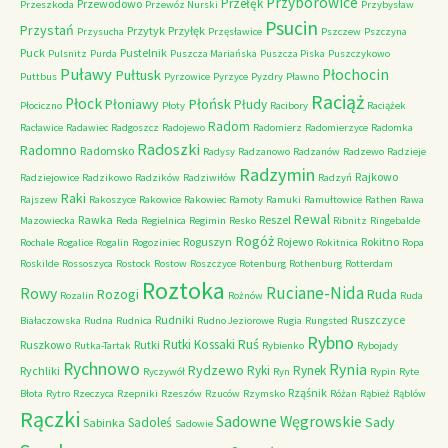
Przyborowice
Przełęk
Przewodowo
Przeszkoda
Przewóz Nurski
Przybysław
Psucin
Przystań
Przytyk
Przyłęk
Przysucha
Przęsławice
Pszczew
Pszczyna
Puck
Pustelnik
Pulsnitz
Purda
Puszcza Mariańska
Puszcza Piska
Puszczykowo
Puławy
Pułtusk
Płochocin
Puttbus
Pyrzowice
Pyrzyce
Pyzdry
Pławno
Raciąż
Płock
Płońsk
Płoniawy
Płudy
Płociczno
Płoty
Racibory
Raciążek
Radom
Racławice
Radawiec
Radgoszcz
Radojewo
Radomierz
Radomierzyce
Radomka
Radoszki
Radomno
Radomsko
Radysy
Radzanowo
Radzanów
Radzewo
Radzieje
Radzymin
Rajkowo
Radziejowice
Radzikowo
Radzików
Radziwiłów
Radzyń
Raki
Rajszew
Rakoszyce
Rakowice
Rakowiec
Ramoty
Ramuki
Ramułtowice
Rathen
Rawa
Rewal
Rawka
Reszel
Mazowiecka
Reda
Regielnica
Regimin
Resko
Ribnitz
Ringebalde
Rogóż
Roguszyn
Rojewo
Rokitno
Rochale
Rogalice
Rogalin
Rogoziniec
Rokitnica
Ropa
Roskilde
Rossoszyca
Rostock
Rostow
Roszczyce
Rotenburg
Rothenburg
Rotterdam
Roztoka
Ruciane-Nida
Rowy
Rozogi
Ruda
Rozalin
Rożnów
Ruda
Rudniki
Ruszczyce
Białaczowska
Rudna
Rudnica
Rudno Jeziorowe
Rugia
Rungsted
Rybno
Ruś
Rutki Kossaki
Ruszkowo
Rutki
Rutka-Tartak
Rybienko
Rybojady
Rychnowo
Rynia
Rydzewo
Ryki
Rynek
Rychliki
Ryczywół
Ryn
Rypin
Ryte
Rząśnik
Błota
Rytro
Rzeczyca
Rzepniki
Rzeszów
Rzuców
Rzymsko
Różan
Rąbież
Rąblów
Rączki
Sadowne Węgrowskie
Sady
Sadoleś
Sabinka
Sadowie