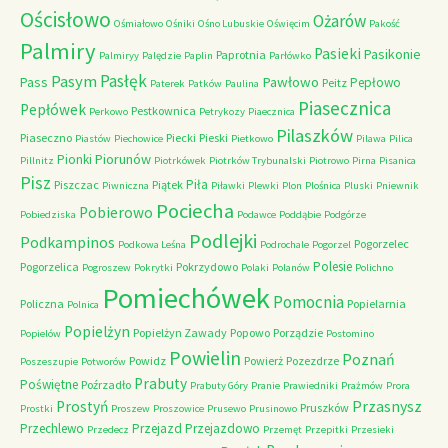
Ościsłowo
Ożarów
Ośmiałowo
Ośniki
Ośno Lubuskie
Oświęcim
Pakość
Palmiry
Pasieki
Pasikonie
Paprotnia
Palmiryy
Palędzie
Paplin
Parłówko
Pasłęk
Pasym
Pawłowo
Pass
Pepłowo
Peitz
Paterek
Patków
Paulina
Piasecznica
Pepłówek
Pestkownica
Perkowo
Petrykozy
Piaecznica
Pilaszków
Piaseczno
Piecki
Pieski
Piastów
Piechowice
Pietkowo
Pilawa
Pilica
Piorunów
Pionki
Pillnitz
Piotrkówek
Piotrków Trybunalski
Piotrowo
Pirna
Pisanica
Pisz
Piła
Piszczac
Piątek
Piwniczna
Piławki
Plewki
Plon
Plośnica
Pluski
Pniewnik
Pociecha
Pobierowo
Pobiedziska
Podawce
Poddąbie
Podgórze
Podlejki
Podkampinos
Pogorzelec
Podkowa Leśna
Podrochale
Pogorzel
Polesie
Pogorzelica
Pokrzydowo
Pogroszew
Pokrytki
Polaki
Polanów
Polichno
Pomiechówek
Pomocnia
Policzna
Popielarnia
Polnica
Popielżyn
Popielżyn Zawady
Popowo
Porządzie
Popielów
Postomino
Powielin
Poznań
Powidz
Powierż
Pozezdrze
Poszeszupie
Potworów
Prabuty
Poświętne
Poźrzadło
Prabuty Góry
Pranie
Prawiedniki
Prażmów
Prora
Przasnysz
Prostyń
Pruszków
Prostki
Proszew
Proszowice
Prusewo
Prusinowo
Przechlewo
Przejazd
Przejazdowo
Przedecz
Przemęt
Przepitki
Przesieki