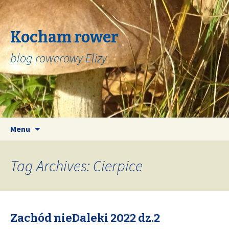
Kocham rower
blog rowerowy Elizy
Skip
Search
Menu
to
for:
content
Tag Archives: Cierpice
Zachód nieDaleki 2022 dz.2