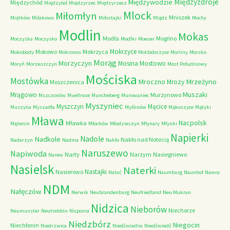
Międzyzdroje
Międzywodzie
Międzychód
Międzyleś
Międzyrzec
Międzyrzecz
Mlock
Miłomłyn
Mniszek
Miętków
Miłakowo
Miłostajki
Mlądz
Mochy
Modlin
Mokas
Modła
Mogilno
Moczyska
Moczysko
Modłki
Moeser
Mokrzyce
Mokowo
Mokrzyca
Mokobody
Mokronos
Molibdorzyce
Morliny
Morsko
Morąg
Morzyczyn
Mosina
Mostowo
Moryń
Morzeszczyn
Most Południowy
Mościska
Mostówka
Mrzeżyno
Mroczno
Mrozy
Moszczenica
Muszaki
Mrągowo
Murzynowo
Mszczonów
Muellrose
Muncheberg
Murowaniec
Myszyniec
Myszczyn
Mącice
Muszyna
Myszadła
Myślinów
Mąkoszyce
Mątyki
Mława
Nacpolsk
Mławka
Mężenin
Młochów
Młodzieszyn
Młynary
Młynki
Napierki
Nadkole
Nadole
Nakło nad Notecią
Nadarzyn
Nadma
Nakło
Naruszewo
Napiwoda
Narty
Narzym
Nasiegniewo
Narew
Nasielsk
Naterki
Nastajki
Nasierowo
Natać
Naumburg
Naunhof
Nawra
NDM
Nałęczów
Nerwik
Neubrandenburg
Neufriedland
Neu Mukran
Nidzica
Nieborów
Niechorze
Neumunster
Neutrebbin
Nicponia
Niedzbórz
Niegocin
Niechłonin
Niedrzwica
Niedźwiadna
Niedźwiedź