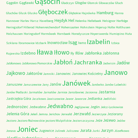
Gąsocin
Gągolin
Gągławki
Głogów
Gładczyn
Głomsk
Głowaczów
Głuch
Głęboczek
Hamburg
Głuchów
Głusk
Głusko
Głębokie
Hajnówka
Hanna
Hejdyk
Hel
Hannover
Harlev
Harsz
Havelberg
Helenka
Hellebaek
Helsignor
Herfolge
Heringsdorf
Hillerod
Hohenreichendorf
Hohensaaten
Hohnstein
Hojerup
Holte
Holthusen
Holzhausen
Horingsdorf
Hormówek
Hornbaek
Horodyszcze
Hoyerswerda
Humięcino
Huta
Izabelin
Isąg
Inowrocław
Iwno
Szklana
Ibramowice
Idzbark
Izbica
Iława
Iłowo
Iłów
Jabłonka
Izdebno
Jabłonna
Iły
Kujawska
Jabłoń
Jachranka
Jadów
Jabłonowo
Jabłonowo Pomorskie
Jadwisin
Janowo
Jajkowo
Jaktorów
Janowiec
Janowiec Kościelny
Jamniki
Janówek
Janów
Januszew
Januszewice
Jany
Janówko
Janów Lubelski
Jastarnia
Janów Podlaski
Jarmatów
Jarnatów
Jarnice
Jarosławiec
Jasionna
Jastrzębia Góra
Jedlanka
Jaszkowo
Jawiszowice
Jawor
Jaworze
Jedliński
Jedwabno
Jednorożec
Jedwabne
Jeglin
Jeglijowiec
Jelcz-Laskowice
Jerzwałd
Jelenia Góra
Jeziorany
Jeleń
Jemna
Jerichov
Jerwałd
Jezierzyce
Jeżewo
Jeże
Jezioro
Jezioro Rożnowskie
jezioro Wulpińskie
Jeziorszczyzna
Jeżów
Joniec
Jurzyn
Jurata
Jugowice
Jonava
Julinek
Juliszew
Jurki
Józefkowo