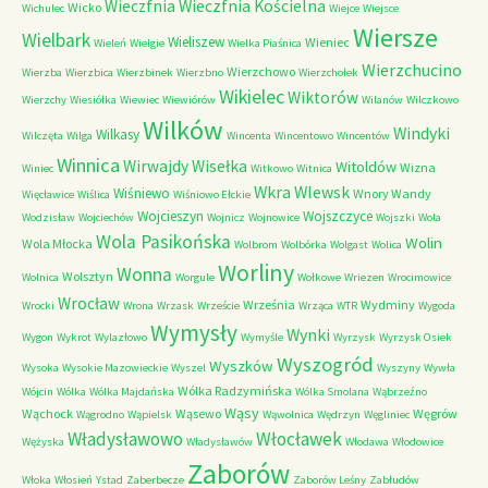
Wieczfnia Kościelna
Wieczfnia
Wicko
Wichulec
Wiejce
Wiejsce
Wiersze
Wielbark
Wieliszew
Wieniec
Wieleń
Wielgie
Wielka Piaśnica
Wierzchucino
Wierzchowo
Wierzba
Wierzbica
Wierzbinek
Wierzbno
Wierzchołek
Wikielec
Wiktorów
Wierzchy
Wiesiółka
Wiewiec
Wiewiórów
Wilanów
Wilczkowo
Wilków
Windyki
Wilkasy
Wilczęta
Wilga
Wincenta
Wincentowo
Wincentów
Winnica
Wirwajdy
Wisełka
Witoldów
Wizna
Winiec
Witkowo
Witnica
Wkra
Wlewsk
Wiśniewo
Wnory Wandy
Więcławice
Wiślica
Wiśniowo Ełckie
Wojcieszyn
Wojszczyce
Wodzisław
Wojciechów
Wojnicz
Wojnowice
Wojszki
Wola
Wola Pasikońska
Wolin
Wola Młocka
Wolbrom
Wolbórka
Wolgast
Wolica
Worliny
Wonna
Wolsztyn
Wolnica
Worgule
Wołkowe
Wriezen
Wrocimowice
Wrocław
Września
Wydminy
Wrocki
Wrona
Wrzask
Wrzeście
Wrząca
WTR
Wygoda
Wymysły
Wynki
Wygon
Wykrot
Wylazłowo
Wymyśle
Wyrzysk
Wyrzysk Osiek
Wyszogród
Wyszków
Wysoka
Wysokie Mazowieckie
Wyszel
Wyszyny
Wywła
Wólka Radzymińska
Wójcin
Wólka
Wólka Majdańska
Wólka Smolana
Wąbrzeźno
Wąsy
Wąchock
Wąsewo
Węgrów
Wągrodno
Wąpielsk
Wąwolnica
Wędrzyn
Węgliniec
Władysławowo
Włocławek
Wężyska
Władysławów
Włodawa
Włodowice
Zaborów
Włoka
Włosień
Ystad
Zaberbecze
Zaborów Leśny
Zabłudów