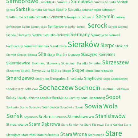
Samborowo
Sampława
Santok
Samoklęski
Samotnik
Sandau
Sanniki
Sarbsk
Sasino
Sassnitz
Sarbia
Sarnaki
Sarnowo
Scheveningen
Schiedam
Secymin
Schwedt
Schiffmuhle
Schleife
Schmilka
Schwepnitz
Schwerin
Seelow
Serock
Senftenberg
Seftenberg
Sellin
Semeliskes
Serby
Serniki
Seroki
Sianno
Siemiany
Siekierki
Sianów
Sieczychy
Siedlce
Siedlisko
Siemiatycze
Siemień
Sieraków
Sierpc
Siewierz
Nadrzeczny
Sieniawa
Siennica
Sierakowice
Siła
Skarżysko Kamienna
Skarlin
Siomki
Sitnica
Sitowa
Skaje
Skarżyce
Skrzeszew
Skierniewice
Skolimów
Skowrony
Skriebinai
Skrudki
Skrwilno
Skępe
Skwierzyna
Skórcz
Skrzynno
Skulsk
Skąpe
Slude
Smardzewice
Smardzewo
Smykowo
Smogulec
Smolarnia
Smarklice
Sobe
Sobieszewo
Sochaczew
Sochocin
Soboklęszcz
Sobolewo
Sokolniki
Sokołowo
Sopot
Sokoły
Somianka
Sokoły Jeziorne
Sokółka
Sominy
Sona
Sondenborg
Sowia Wola
Sosnowica
Sorkwity
Sosno
Sosnowe
Sosnówka
Sowia
Sońsk
Stanisławów
Srebrna
Stanisławowo
Spychowo
Srokowo
Stara Dąbrowa
Starachowice
Stara Kamienica
Stara Kiszewa
Stara Kornica
Stara
Stare
Stara Wrona
Sławogóra
Stara Wieś
Stara Wiśniewka
Starbienino