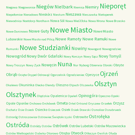
Nieporęt
Niegów
Nielbark
Niemiry
Niegowa
Niegowonice
Niemica
Nieszawa
Nieskórz
Niepołomice
Nieradowo
Niestum
Nieszawka
Nietoperek
Nowa Sól
Niewodnica
Nootdorp
Nordhavn
Nowa Wieś Ełcka
Nowa Wrona
Nowe Brzesko
Nowe Miasto
Nowe Guty
Nowe Miasto
Nowe Duninowo
Nowe Ramoty
Nowe Ramuki
Lubawskie
Nowe Miasto nad Pilicą
Nowe
Nowe Studzianki
Nowiny
Rumunki
Nowogard
Nowogrodziec
Nowogród
Nowy Dwór Gdański
Nowy Tomyśl
Nowy Korczyn
Nowy Sącz
Nuna
Nowęcin
Obryte
Nowy Troszyn
Nowy Zyck
Nur
Nyborg
Obierwia
Obroki
Ojrzeń
Obrąb
Ojerzyce
Ocięte
Ocypel
Odrowąż
Ogorzelnik
Ogrodzieniec
Olsztyn
Okuninka
Oleszno
Okalewo
Olecko
Olendy
Olpuch
Olszewka
Olsztynek
Opinogóra
Opalenica
Olędzkie
Opaleń
Opoczno
Opoki
Orneta
Orzysz
Opole
Oporów
Orchowo
Orchówek
Ortel
Ortrand
Oryszew
Orzełek
Osiecko
Osiek
Oschatz
Osie
Osieck
Osieczek
Osiek Drawski
Osmolice
Osnabrueck
Ostrołęka
Ostrowite
Ostroróg
Ostroszowice
Ostrowiec Świętokrzyski
Ostróda
Ostrówek
Ostrów Lubelski
Ostrów Mazowiecka
Ostródy
Ostrów
Otwock
Otręba
Ostrów Wielkopolski
Osówka
Otorowo
Otłoczyn
Owińsk
Ołuda