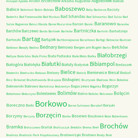
Arciechów
Augustówek
Arcelin
Arkadia
Augustów
Babiak
Annopol
Apolda
Baboszewo
Babice
Baciuty
Babimost
Babin
Babięta
Baby
Bachorze
Bad Schandau
Baderitz
Bad Freienwalde
Bad Muskau
Bad Schwartau
Bad Sulza
Bad
Baranowo
Bansin
Sulze
Bagienice
Bakus Wanda
Banie Mazurskie
Baraki
Baranów
Bartniczka
Barchów
Barczewo
Bartodzieje
Bardo
Barlinek
Bartków
Bartniki
Bartąg
Bartążek
Bartoszki
Bartłomiejowice
Baruchowo
Barłogi
Batowice
Bautzen
Bednary
Bełchów
Bemowo
Bergen am Rugen
Bałdowo
Becejły
Bedlno
Berlin
Białobrzegi
Biała Podlaska
Bełżyce
Biała Góra
Biała Piska
Białe Błoto
Białka
Białutki
Bibiampol
Białogóra
Białołęka
Białuty
Białystok
Biedaszek
Bielice
Bieniewice
Biesal
Bielawy
Bieżuń
Biederitz
Biedrusko
Bielawa
Bielnik
Biskupiec
Binz
Birkerod
Bischofswerda
Biskupice
Bisztynek
Bledzew
Bnin
Bobolice
Bogurzyn
Bobrowniki
Bobrowo
Bogaczewo
Bochotnica
Bodzentyn
Bogatka
Bolimów
Bolęcin
Bolesławiec
Bolino
Bolechowo
Boleszyno
Bolków
Bolszewo
Borkowo
Boreczno
Borki
Borsuki
Borne Sulinowo
Borsdorf
Borzęcin
Borzymy
Bosewo
Boszkowo
Borzyny
Borów
Boże
Bożenkowo
Brochów
Bramka
Brańsk
Bratuszewo
Brańszczyk
Breddin
Brema
Breń
Brodowe Łąki
Brodowo
Brodnica
Brodnicki Park Krajobrazowy
Brody
Brok