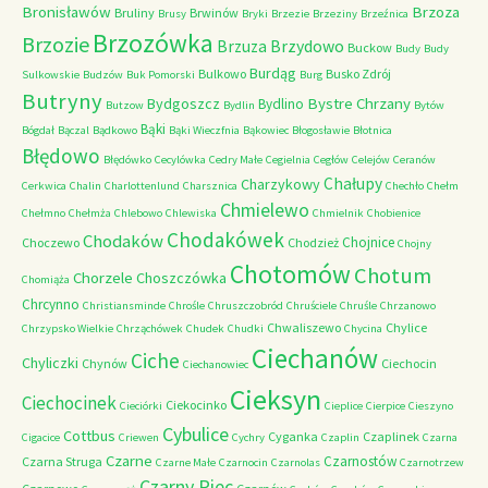
Bronisławów
Brzoza
Bruliny
Brwinów
Brusy
Bryki
Brzezie
Brzeziny
Brzeźnica
Brzozówka
Brzozie
Brzydowo
Brzuza
Buckow
Budy
Budy
Burdąg
Bulkowo
Busko Zdrój
Sulkowskie
Budzów
Buk Pomorski
Burg
Butryny
Bystre Chrzany
Bydgoszcz
Bydlino
Butzow
Bydlin
Bytów
Bąki
Bógdał
Bączal
Bądkowo
Bąki Wieczfnia
Bąkowiec
Błogosławie
Błotnica
Błędowo
Błędówko
Cecylówka
Cedry Małe
Cegielnia
Cegłów
Celejów
Ceranów
Chałupy
Charzykowy
Cerkwica
Chalin
Charlottenlund
Charsznica
Chechło
Chełm
Chmielewo
Chełmno
Chełmża
Chlebowo
Chlewiska
Chmielnik
Chobienice
Chodakówek
Chodaków
Chojnice
Choczewo
Chodzież
Chojny
Chotomów
Chotum
Chorzele
Choszczówka
Chomiąża
Chrcynno
Christiansminde
Chrośle
Chruszczobród
Chruściele
Chruśle
Chrzanowo
Chwaliszewo
Chylice
Chrzypsko Wielkie
Chrząchówek
Chudek
Chudki
Chycina
Ciechanów
Ciche
Chyliczki
Chynów
Ciechocin
Ciechanowiec
Cieksyn
Ciechocinek
Ciekocinko
Cieciórki
Cieplice
Cierpice
Cieszyno
Cybulice
Cottbus
Cyganka
Czaplinek
Cigacice
Criewen
Cychry
Czaplin
Czarna
Czarne
Czarnostów
Czarna Struga
Czarne Małe
Czarnocin
Czarnolas
Czarnotrzew
Czarny Piec