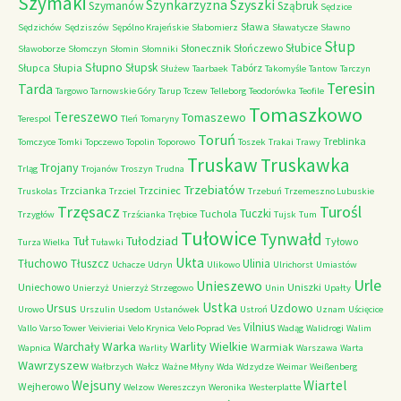
Szymaki
Szyszki
Szynkarzyzna
Szymanów
Sząbruk
Sędzice
Sława
Sędzichów
Sędziszów
Sępólno Krajeńskie
Słabomierz
Sławatycze
Sławno
Słup
Słubice
Słonecznik
Słończewo
Sławoborze
Słomczyn
Słomin
Słomniki
Słupno
Słupsk
Słupca
Słupia
Tabórz
Służew
Taarbaek
Takomyśle
Tantow
Tarczyn
Teresin
Tarda
Targowo
Tarnowskie Góry
Tarup
Tczew
Telleborg
Teodorówka
Teofile
Tomaszkowo
Tereszewo
Tomaszewo
Terespol
Tleń
Tomaryny
Toruń
Treblinka
Tomczyce
Tomki
Topczewo
Topolin
Toporowo
Toszek
Trakai
Trawy
Truskaw
Truskawka
Trojany
Trląg
Trojanów
Troszyn
Trudna
Trzebiatów
Trzcianka
Trzciniec
Truskolas
Trzciel
Trzebuń
Trzemeszno Lubuskie
Trzęsacz
Turośl
Tuczki
Tuchola
Trzygłów
Trzścianka
Trębice
Tujsk
Tum
Tułowice
Tynwałd
Tuł
Tułodziad
Tyłowo
Turza Wielka
Tuławki
Ukta
Tłuchowo
Tłuszcz
Ulinia
Uchacze
Udryn
Ulikowo
Ulrichorst
Umiastów
Urle
Unieszewo
Uniechowo
Uniszki
Unierzyż
Unierzyż Strzegowo
Unin
Upałty
Ustka
Ursus
Uzdowo
Urowo
Urszulin
Usedom
Ustanówek
Ustroń
Uznam
Uścięcice
Vilnius
Vallo
Varso Tower
Veivieriai
Velo Krynica
Velo Poprad
Ves
Wadąg
Walidrogi
Walim
Warka
Warlity Wielkie
Warchały
Warmiak
Wapnica
Warlity
Warszawa
Warta
Wawrzyszew
Wałbrzych
Wałcz
Ważne Młyny
Wda
Wdzydze
Weimar
Weißenberg
Wejsuny
Wiartel
Wejherowo
Welzow
Wereszczyn
Weronika
Westerplatte