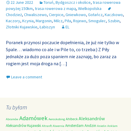
22 June 2022
Toruń, Bydgoszcz i okolice
,
trasa rowerowa
powyżej 150km
,
trasa rowerowa z mapą
,
Wielkopolska
Chodzież
,
Chwaliszewo
,
Cierpice
,
Gniewkowo
,
Gołańcz
,
Kaczkowo
,
Kaczory
,
Kcynia
,
Margonin
,
Milcz
,
Piła
,
Rojewo
,
Smogulec
,
Szubin
,
Złotniki Kujawskie
,
Łabiszyn
EL
Poranek przynosi poczucie dopełnienia, że już nie tylko w
Spale… wiadomo co ale i w Pile to, co trzeba:) Z Piły
jednakże za dużo poza spaniem nie zaznaję, bo zaraz za
rogiem jest moja droga na
[…]
Leave a comment
Tu byłam
Adamówek
Aleksandrów
Ahlbeck
Abramów
Aeroskobing
Andzin
Aleksandrów Kujawski
Amsterdam
Altranft
Alwernia
Anielin
Anklam