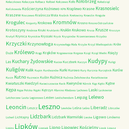
Kołobrzeg
Koło
Kołaczkowo
Kołaczyce
Kołbacz
Kołbiel
Kołczewo
Kołodziąż
Krasnosielc
Kościerzyna
Krasne
Koźniewo
Kraplewo
Końskowola
KPN
Kraszew
Kraśnicza Wola
Kraszewo
Kraśnik
Kretowiny
Kroeslin
Krogule
Kromnów
Krogulec
Krokowa
Krosno
Krojanty
Krosno Odrzańskie
Krusze
Krotoszyny
Kruklin
Krukowo
Kruki
Krośnice
Kruklanki
Krusa
Kruszyn
Krynica
Krysiaki
Krutyń
Krynickie
Krysk
Kryspinów
Krzemieniewo
Krzycko
Krzyczki
Krzynowłoga
Króle
Krzynowłoga Mała
Krzyże
Krzyż Wielkopolski
Królewo
Krąków
Księży
Duże
Krągi
Krąpiewnice
Krępice
Książ
Książ Wielki
Kudypy
Kuchary Żydowskie
Las
Kuczbork
Kucice
Kuczyn
Kuligi
Kuligów
Kulik
Kurki
Kurów
Kurowo
Kupin
Kurdwanów
Kury
Kurznia
Kurzętnik
Kutno
Kuźnica
Kuślin
Kusin
Kuznocin
Kuźnica Żelichowska
Kwiatkowice
Kwiatuszki
Kwidzyń
Kwirynów
Kątne
Kwieciszowice
Kwik
Kórnik
Kąp
Kątki
Kępa
Laski
Kętrzyn
Kępa Polska
Kępki
Kłanino
Kłodawa
Lachowo
Laskowice
Lelewo
Leipzig
Leiden
Latchorzew
Lauta
Legionowo
Leidschendam
Leszno
Leoncin
Liberadz
Leszcz
Leśna
Lewków
Leśno
Libiszów
Lidzbark
Ligowo
Lidzbark Warmiński
Lichtajny
Linówno
Licheń
Lieske
Lipków
Lipno
Lipowiec Kościelny
Lipiny
Lipniak
Lipsk
Lipusz