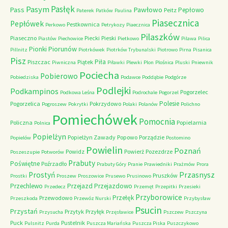
Pasłęk
Pasym
Pawłowo
Pass
Pepłowo
Peitz
Paterek
Patków
Paulina
Piasecznica
Pepłówek
Pestkownica
Perkowo
Petrykozy
Piaecznica
Pilaszków
Piaseczno
Piecki
Pieski
Piastów
Piechowice
Pietkowo
Pilawa
Pilica
Piorunów
Pionki
Pillnitz
Piotrkówek
Piotrków Trybunalski
Piotrowo
Pirna
Pisanica
Pisz
Piła
Piszczac
Piątek
Piwniczna
Piławki
Plewki
Plon
Plośnica
Pluski
Pniewnik
Pociecha
Pobierowo
Pobiedziska
Podawce
Poddąbie
Podgórze
Podlejki
Podkampinos
Pogorzelec
Podkowa Leśna
Podrochale
Pogorzel
Polesie
Pogorzelica
Pokrzydowo
Pogroszew
Pokrytki
Polaki
Polanów
Polichno
Pomiechówek
Pomocnia
Policzna
Popielarnia
Polnica
Popielżyn
Popielżyn Zawady
Popowo
Porządzie
Popielów
Postomino
Powielin
Poznań
Powidz
Powierż
Pozezdrze
Poszeszupie
Potworów
Prabuty
Poświętne
Poźrzadło
Prabuty Góry
Pranie
Prawiedniki
Prażmów
Prora
Przasnysz
Prostyń
Pruszków
Prostki
Proszew
Proszowice
Prusewo
Prusinowo
Przechlewo
Przejazd
Przejazdowo
Przedecz
Przemęt
Przepitki
Przesieki
Przyborowice
Przełęk
Przewodowo
Przeszkoda
Przewóz Nurski
Przybysław
Psucin
Przystań
Przytyk
Przyłęk
Przysucha
Przęsławice
Pszczew
Pszczyna
Puck
Pustelnik
Pulsnitz
Purda
Puszcza Mariańska
Puszcza Piska
Puszczykowo