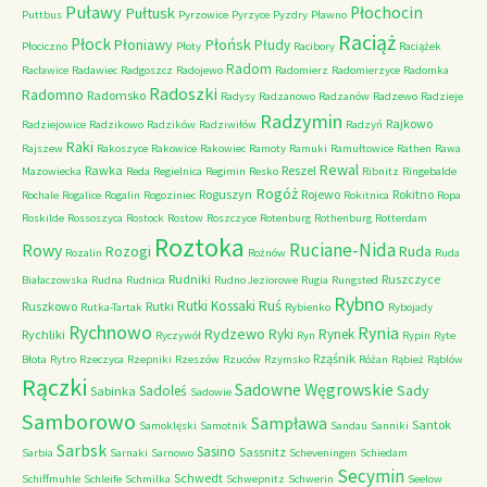
Puławy
Pułtusk
Płochocin
Puttbus
Pyrzowice
Pyrzyce
Pyzdry
Pławno
Raciąż
Płock
Płońsk
Płoniawy
Płudy
Płociczno
Płoty
Racibory
Raciążek
Radom
Racławice
Radawiec
Radgoszcz
Radojewo
Radomierz
Radomierzyce
Radomka
Radoszki
Radomno
Radomsko
Radysy
Radzanowo
Radzanów
Radzewo
Radzieje
Radzymin
Rajkowo
Radziejowice
Radzikowo
Radzików
Radziwiłów
Radzyń
Raki
Rajszew
Rakoszyce
Rakowice
Rakowiec
Ramoty
Ramuki
Ramułtowice
Rathen
Rawa
Rewal
Rawka
Reszel
Mazowiecka
Reda
Regielnica
Regimin
Resko
Ribnitz
Ringebalde
Rogóż
Roguszyn
Rojewo
Rokitno
Rochale
Rogalice
Rogalin
Rogoziniec
Rokitnica
Ropa
Roskilde
Rossoszyca
Rostock
Rostow
Roszczyce
Rotenburg
Rothenburg
Rotterdam
Roztoka
Ruciane-Nida
Rowy
Rozogi
Ruda
Rozalin
Rożnów
Ruda
Rudniki
Ruszczyce
Białaczowska
Rudna
Rudnica
Rudno Jeziorowe
Rugia
Rungsted
Rybno
Ruś
Rutki Kossaki
Ruszkowo
Rutki
Rutka-Tartak
Rybienko
Rybojady
Rychnowo
Rynia
Rydzewo
Ryki
Rynek
Rychliki
Ryczywół
Ryn
Rypin
Ryte
Rząśnik
Błota
Rytro
Rzeczyca
Rzepniki
Rzeszów
Rzuców
Rzymsko
Różan
Rąbież
Rąblów
Rączki
Sadowne Węgrowskie
Sady
Sadoleś
Sabinka
Sadowie
Samborowo
Sampława
Santok
Samoklęski
Samotnik
Sandau
Sanniki
Sarbsk
Sasino
Sassnitz
Sarbia
Sarnaki
Sarnowo
Scheveningen
Schiedam
Secymin
Schwedt
Schiffmuhle
Schleife
Schmilka
Schwepnitz
Schwerin
Seelow