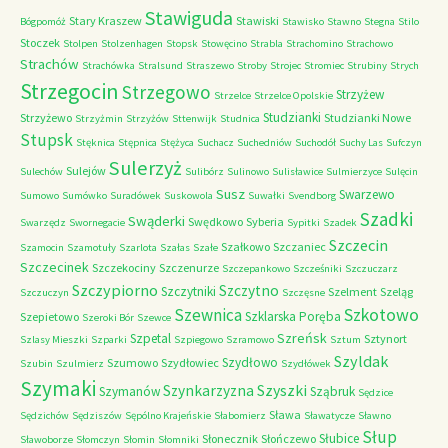
Stawiguda
Stary Kraszew
Stawiski
Bógpomóż
Stawisko
Stawno
Stegna
Stilo
Stoczek
Stolpen
Stolzenhagen
Stopsk
Stowęcino
Strabla
Strachomino
Strachowo
Strachów
Strachówka
Stralsund
Straszewo
Stroby
Strojec
Stromiec
Strubiny
Strych
Strzegocin
Strzegowo
Strzyżew
Strzelce
Strzelce Opolskie
Studzianki
Strzyżewo
Studzianki Nowe
Strzyżmin
Strzyżów
Sttenwijk
Studnica
Stupsk
Stęknica
Stępnica
Stężyca
Suchacz
Suchedniów
Suchodół
Suchy Las
Sufczyn
Sulerzyż
Sulejów
Sulechów
Sulibórz
Sulinowo
Sulisławice
Sulmierzyce
Sulęcin
Susz
Swarzewo
Sumowo
Sumówko
Suradówek
Suskowola
Suwałki
Svendborg
Szadki
Swąderki
Swędkowo
Syberia
Swarzędz
Swornegacie
Sypitki
Szadek
Szczecin
Szałkowo
Szczaniec
Szamocin
Szamotuły
Szarlota
Szałas
Szałe
Szczecinek
Szczekociny
Szczenurze
Szczepankowo
Szcześniki
Szczuczarz
Szczypiorno
Szczytno
Szczytniki
Szelment
Szeląg
Szczuczyn
Szczęsne
Szkotowo
Szewnica
Szklarska Poręba
Szepietowo
Szeroki Bór
Szewce
Szreńsk
Szpetal
Sztynort
Szlasy Mieszki
Szparki
Szpiegowo
Szramowo
Sztum
Szyldak
Szydłowo
Szumowo
Szydłowiec
Szubin
Szulmierz
Szydłówek
Szymaki
Szyszki
Szynkarzyzna
Szymanów
Sząbruk
Sędzice
Sława
Sędzichów
Sędziszów
Sępólno Krajeńskie
Słabomierz
Sławatycze
Sławno
Słup
Słubice
Słonecznik
Słończewo
Sławoborze
Słomczyn
Słomin
Słomniki