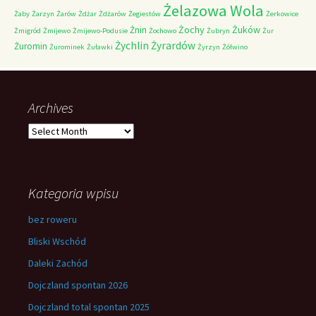
Żelazowa Wola
Żaby
Żarzyn
Żarów
Żdżar
Żdżarów
Żegiestów
Żerkowice
Żochy
Żuków
Żnin
Żmigród
Żmijewo
Żmijewo-Podusie
Żochowo
Żubryn
Żur
Żychlin
Żyrardów
Żuromin
Żurominek
Żuławki
Żyrzyn
Żółwino
Archives
Archives
Kategoria wpisu
bez roweru
Bliski Wschód
Daleki Zachód
Dojczland spontan 2026
Dojczland total spontan 2025