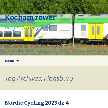
Kocham rower
blog rowerowy Elizy
Skip
Search
Menu
to
for:
content
Tag Archives: Flansburg
Nordic Cycling 2023 dz.4