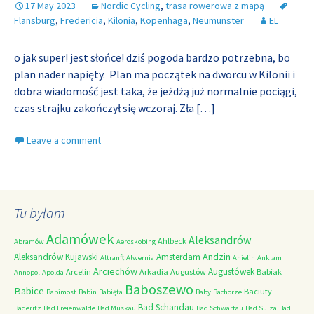
17 May 2023
Nordic Cycling
,
trasa rowerowa z mapą
Flansburg
,
Fredericia
,
Kilonia
,
Kopenhaga
,
Neumunster
EL
o jak super! jest słońce! dziś pogoda bardzo potrzebna, bo
plan nader napięty. Plan ma początek na dworcu w Kilonii i
dobra wiadomość jest taka, że jeżdżą już normalnie pociągi,
czas strajku zakończył się wczoraj. Zła
[…]
Leave a comment
Tu byłam
Adamówek
Aleksandrów
Ahlbeck
Abramów
Aeroskobing
Andzin
Aleksandrów Kujawski
Amsterdam
Altranft
Alwernia
Anielin
Anklam
Arciechów
Augustówek
Arcelin
Arkadia
Augustów
Babiak
Annopol
Apolda
Baboszewo
Babice
Baciuty
Babimost
Babin
Babięta
Baby
Bachorze
Bad Schandau
Baderitz
Bad Freienwalde
Bad Muskau
Bad Schwartau
Bad Sulza
Bad