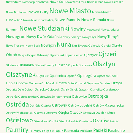
Nowa Sól
Niewodnica
Nootdorp
Nordhavn
Nowa Wieś Ełcka
Nowa Wrona
Nowe Brzesko
Nowe Miasto
Nowe Guty
Nowe Miasto
Nowe Duninowo
Nowe Ramoty
Nowe Ramuki
Lubawskie
Nowe Miasto nad Pilicą
Nowe
Nowe Studzianki
Nowiny
Rumunki
Nowogard
Nowogrodziec
Nowogród
Nowy Dwór Gdański
Nowy Tomyśl
Nowy Korczyn
Nowy Sącz
Nuna
Nowęcin
Obryte
Nowy Troszyn
Nowy Zyck
Nur
Nyborg
Obierwia
Obroki
Ojrzeń
Obrąb
Ojerzyce
Ocięte
Ocypel
Odrowąż
Ogorzelnik
Ogrodzieniec
Olsztyn
Okuninka
Oleszno
Okalewo
Olecko
Olendy
Olpuch
Olszewka
Olsztynek
Opinogóra
Opalenica
Olędzkie
Opaleń
Opoczno
Opoki
Orneta
Orzysz
Opole
Oporów
Orchowo
Orchówek
Ortel
Ortrand
Oryszew
Orzełek
Osiecko
Osiek
Oschatz
Osie
Osieck
Osieczek
Osiek Drawski
Osmolice
Osnabrueck
Ostrołęka
Ostrowite
Ostroróg
Ostroszowice
Ostrowiec Świętokrzyski
Ostróda
Ostrówek
Ostrów Lubelski
Ostrów Mazowiecka
Ostródy
Ostrów
Otwock
Otręba
Ostrów Wielkopolski
Osówka
Otorowo
Otłoczyn
Owińsk
Ołuda
Ościsłowo
Ożarów
Ośmiałowo
Ośniki
Ośno Lubuskie
Oświęcim
Pakość
Palmiry
Pasieki
Pasikonie
Paprotnia
Palmiryy
Palędzie
Paplin
Parłówko