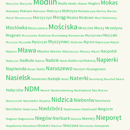
Modlin
Mokas
Modła
Mogilno
Moczyska
Moczysko
Modłki
Moeser
Mokrzyce
Mokowo
Mokrzyca
Mokobody
Mokronos
Molibdorzyce
Morliny
Morsko
Morąg
Morzyczyn
Mosina
Mostowo
Moryń
Morzeszczyn
Most Południowy
Mościska
Mostówka
Mrzeżyno
Mroczno
Mrozy
Moszczenica
Muszaki
Mrągowo
Murzynowo
Mszczonów
Muellrose
Muncheberg
Murowaniec
Myszyniec
Myszczyn
Mącice
Muszyna
Myszadła
Myślinów
Mąkoszyce
Mątyki
Mława
Nacpolsk
Mławka
Mężenin
Młochów
Młodzieszyn
Młynary
Młynki
Napierki
Nadkole
Nadole
Nakło nad Notecią
Nadarzyn
Nadma
Nakło
Naruszewo
Napiwoda
Narty
Narzym
Nasiegniewo
Narew
Nasielsk
Naterki
Nastajki
Nasierowo
Natać
Naumburg
Naunhof
Nawra
NDM
Nałęczów
Nerwik
Neubrandenburg
Neufriedland
Neu Mukran
Nidzica
Nieborów
Niechorze
Neumunster
Neutrebbin
Nicponia
Niedzbórz
Niegocin
Niechłonin
Niedrzwica
Niedźwiadna
Niedźwiedź
Nieporęt
Niegów
Nielbark
Niemiry
Niegowa
Niegowonice
Niemica
Nieszawa
Nieskórz
Niepołomice
Nieradowo
Niestum
Nieszawka
Nietoperek