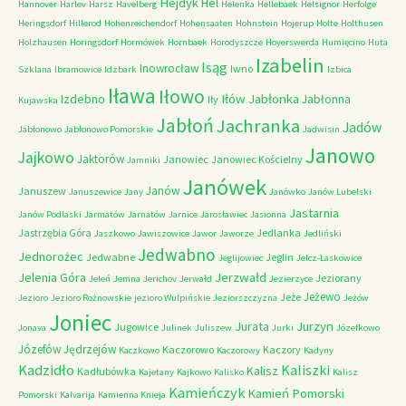
Hejdyk
Hel
Hannover
Harlev
Harsz
Havelberg
Helenka
Hellebaek
Helsignor
Herfolge
Heringsdorf
Hillerod
Hohenreichendorf
Hohensaaten
Hohnstein
Hojerup
Holte
Holthusen
Holzhausen
Horingsdorf
Hormówek
Hornbaek
Horodyszcze
Hoyerswerda
Humięcino
Huta
Izabelin
Isąg
Inowrocław
Iwno
Szklana
Ibramowice
Idzbark
Izbica
Iława
Iłowo
Iłów
Jabłonka
Izdebno
Jabłonna
Iły
Kujawska
Jabłoń
Jachranka
Jadów
Jabłonowo
Jabłonowo Pomorskie
Jadwisin
Janowo
Jajkowo
Jaktorów
Janowiec
Janowiec Kościelny
Jamniki
Janówek
Janów
Januszew
Januszewice
Jany
Janówko
Janów Lubelski
Jastarnia
Janów Podlaski
Jarmatów
Jarnatów
Jarnice
Jarosławiec
Jasionna
Jastrzębia Góra
Jedlanka
Jaszkowo
Jawiszowice
Jawor
Jaworze
Jedliński
Jedwabno
Jednorożec
Jedwabne
Jeglin
Jeglijowiec
Jelcz-Laskowice
Jerzwałd
Jelenia Góra
Jeziorany
Jeleń
Jemna
Jerichov
Jerwałd
Jezierzyce
Jeżewo
Jeże
Jezioro
Jezioro Rożnowskie
jezioro Wulpińskie
Jeziorszczyzna
Jeżów
Joniec
Jurzyn
Jurata
Jugowice
Jonava
Julinek
Juliszew
Jurki
Józefkowo
Józefów
Jędrzejów
Kaczorowo
Kaczory
Kaczkowo
Kaczorowy
Kadyny
Kadzidło
Kaliszki
Kalisz
Kadłubówka
Kajetany
Kajkowo
Kalisko
Kalisz
Kamieńczyk
Kamień Pomorski
Pomorski
Kalvarija
Kamienna Knieja