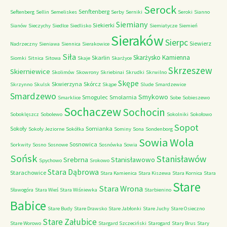
Serock
Senftenberg
Seftenberg
Sellin
Semeliskes
Serby
Serniki
Seroki
Sianno
Siemiany
Siekierki
Sianów
Sieczychy
Siedlce
Siedlisko
Siemiatycze
Siemień
Sieraków
Sierpc
Siewierz
Nadrzeczny
Sieniawa
Siennica
Sierakowice
Siła
Skarżysko Kamienna
Skarlin
Siomki
Sitnica
Sitowa
Skaje
Skarżyce
Skrzeszew
Skierniewice
Skolimów
Skowrony
Skriebinai
Skrudki
Skrwilno
Skępe
Skwierzyna
Skórcz
Skrzynno
Skulsk
Skąpe
Slude
Smardzewice
Smardzewo
Smykowo
Smogulec
Smolarnia
Smarklice
Sobe
Sobieszewo
Sochaczew
Sochocin
Soboklęszcz
Sobolewo
Sokolniki
Sokołowo
Sopot
Sokoły
Somianka
Sokoły Jeziorne
Sokółka
Sominy
Sona
Sondenborg
Sowia Wola
Sosnowica
Sorkwity
Sosno
Sosnowe
Sosnówka
Sowia
Sońsk
Stanisławów
Srebrna
Stanisławowo
Spychowo
Srokowo
Stara Dąbrowa
Starachowice
Stara Kamienica
Stara Kiszewa
Stara Kornica
Stara
Stare
Stara Wrona
Sławogóra
Stara Wieś
Stara Wiśniewka
Starbienino
Babice
Stare Budy
Stare Drawsko
Stare Jabłonki
Stare Juchy
Stare Osieczno
Stare Załubice
Stare Worowo
Stargard Szczeciński
Starogard
Stary Brus
Stary