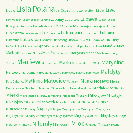
Lisia Polana
Liwa
Lipów
Lisi Ogon
Liski
Liszyno
Litwinki
Liw
Lubawa
Lubajny
Lubartów
Lommatsch
Lommatzsch
Loretto
Lubań
Lubań
Lubicz
Lubeka
Nowogrodziec
Lubiatowo
Lubiechów
Lubiejew
Lubiejewo
Lubiel
Lubniewice
Lubomin
Lublin
Lubieszewo
Lublewko
Lubmin
Lubomierz
Lubowidz
Luszyn
Lubomino
Lucynów
Lundeborg
Lusowo
Lusławice
Luta
Lutry
Maków Maz.
Lębork
Lwówek Śląski
Lyndby
Lędzin
Macierzysz
Magdeburg
Maków
Malbork
Malużyn
Margonin
Marianów
Malchin
Malmo
Mareczki
Marienburg
Mariew
Marynino
Marki
Schloss
Marijampole
Marlow
Martwa Wisła
Małdyty
Marzewo
Marzęcino
Marózek
Maszewo
Matyldów
Matyty
Maurycew
Małocice
Małkinia
Mańki
Mdzewo
Meißen
Małe Cybulice
Małyszyn
Miedniewice
Miechów
Melibdorzyce
Mescherin
Miastko
Michrów
Mieczkowo
Mielnica
Mierki
Mikołajew
Mikołajki
Mieszki
Mierziączka
Mierzwin
Mierzyn
Mieszaki
Milanówek
Mikołajów
Miksztal
Milcz
Milicz
Mirsk
Mirzec
Mirów
MISIE
Miączyn
Mistrzewice
Miszory
Miąse
Międzyborów
Międzybór
Międzybórz
Międzyzdroje
Międzywodzie
Międzychód
Międzyleś
Międzyrzec
Międzyrzecz
Mlock
Miłomłyn
Mniszek
Miętków
Miłakowo
Miłostajki
Mlądz
Mochy