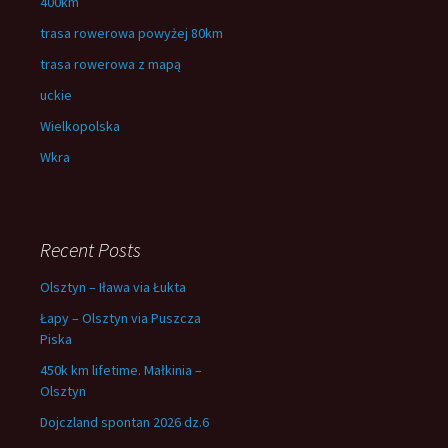
400km
trasa rowerowa powyżej 80km
trasa rowerowa z mapą
uckie
Wielkopolska
Wkra
Recent Posts
Olsztyn – Iława via Łukta
Łapy – Olsztyn via Puszcza
Piska
450k km lifetime. Małkinia –
Olsztyn
Dojczland spontan 2026 dz.6