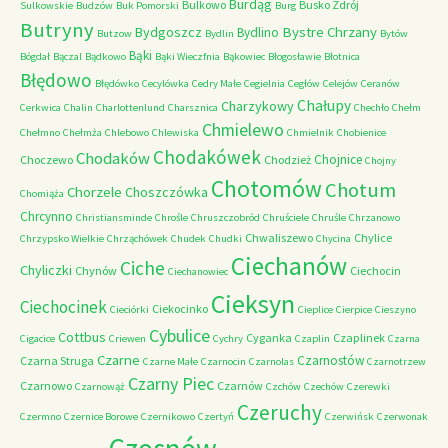
Burdąg
Bulkowo
Busko Zdrój
Sulkowskie
Budzów
Buk Pomorski
Burg
Butryny
Bystre Chrzany
Bydgoszcz
Bydlino
Butzow
Bydlin
Bytów
Bąki
Bógdał
Bączal
Bądkowo
Bąki Wieczfnia
Bąkowiec
Błogosławie
Błotnica
Błędowo
Błędówko
Cecylówka
Cedry Małe
Cegielnia
Cegłów
Celejów
Ceranów
Chałupy
Charzykowy
Cerkwica
Chalin
Charlottenlund
Charsznica
Chechło
Chełm
Chmielewo
Chełmno
Chełmża
Chlebowo
Chlewiska
Chmielnik
Chobienice
Chodakówek
Chodaków
Chojnice
Choczewo
Chodzież
Chojny
Chotomów
Chotum
Chorzele
Choszczówka
Chomiąża
Chrcynno
Christiansminde
Chrośle
Chruszczobród
Chruściele
Chruśle
Chrzanowo
Chwaliszewo
Chylice
Chrzypsko Wielkie
Chrząchówek
Chudek
Chudki
Chycina
Ciechanów
Ciche
Chyliczki
Chynów
Ciechocin
Ciechanowiec
Cieksyn
Ciechocinek
Ciekocinko
Cieciórki
Cieplice
Cierpice
Cieszyno
Cybulice
Cottbus
Cyganka
Czaplinek
Cigacice
Criewen
Cychry
Czaplin
Czarna
Czarne
Czarnostów
Czarna Struga
Czarne Małe
Czarnocin
Czarnolas
Czarnotrzew
Czarny Piec
Czarnowo
Czarnów
Czarnowąż
Czchów
Czechów
Czerewki
Czeruchy
Czermno
Czernice Borowe
Czernikowo
Czertyń
Czerwińsk
Czerwonak