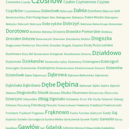
Czosnów
Czubin
Czymanowo
Czyżew
Czerwone
Czocha
Dalnia
Cząstków
Dalanówek
Daniłowo
Częstochowa
Daleszyce
Debrzno
Delft
Den Haag
Dobre Miasto
Dembskie Góry
Depot
Derc
Dobiegniew
Dobieżyn
Dobrojewo
Dobrzyń
Dobrzyków
Dobrylas
Dobrzeń
Dobrzyca
Doktorce
Dolna Grupa
Domaniew
Dorotowo
Drawsko Pomorskie
Drawno
Dosłońce
Dołubno
Drebkau
Drogiszka
Dresden
Dreszew
Drewniaczki
Drewnów
Drezdenko
Droblin
Dudy Puszczańskie
Drogoszewo
Drohiczyn
Droszków
Drwalew
Drygały
Drążewo
Działdowo
Duninowo
Duży Dół
Dymaczewo
Dzbądzek
Dziadkowice
Dziarny
Dziekanów
Dzierzgoń
Dziecinów
Dzierzgowo
Dziekanów Leśny
Dziemiany
Dziwnów
Dzierżążnia
Dzierzgów
Dzierżoniów
Dziewierzewo
Dziećmirowice
Dziunin
Dąbrowa
Dziwnówek
Dąbie
Dąbroszyn
Dąbrowa Białostocka
Dąbrowice
Dębina
Dębe
Dąbrówno
Dąbrówka
Dębionek
Dębki
Dęblin
Dębniki
Długosiodło
Dłużek
Dłużka
Dłużniewo
Dębowo
Dłużewo
Dźwierzuty
Dźwirzuty
Elbląg
Dźwirzyno
Elgnówko
Edwardów
Elżbietów
Erurt
Ełk Szyba
Fabianki
Faborgi
Flensburg
Falkowo
Flansburg
Florynki
Franciszkowo
Fredericia
Friedland
Friedrichstahl
Frąknowo
Gaj
Gady
Frombork
Frydland
Frygnowo
Funka
Fynshav
Gabrysin
Garwolin
Gartz
Gajówka
Garbów
Garczegorze
Gardna Wielka
Gardzienice
Garnek
Gassy
Gawłów
Gdańsk
Gdynia
Gawłowo
Gać
Gdynia Orłowo
Gidle
Giebałtów