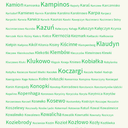
Kampinos
Kamion
Karaś
Kamionka
Karczmisko
Kaputy
Karczew
Karpa
Karniewo
Karolew
Karolino
Karolinowo
Karlsdorf
Karnin
Karpacz
Karwica
Kaunas
Karpniki
Karwia
Karwik
Kawki
Kawęczyn
Kazimierz
Kazimierz Dolny
Kazuń
Kałuszyn
Kałęczyn
Kcynia
Kazimierzowo
Kaznów
Kałeczyny
Kaługa
Kiernozia
Kiezmark
Kielce
Kerszek
Kicin
Kiciny
Kiekrz
Kiełbaski
Kiełkowice
Klaudyn
Kiścinne
Kikół
Kisiny
Kiełpin
Kilonia
Kiełpino
Klampenborg
Klembów
Klekotki
Klewinowo
Klewki
Kleczew
Kleinkoschen
Kleszczów
Klukowo
Kobiałka
Kniewo
Kluczewo
Kluki
Klępsk
Knieja
Kobylanka
Koczargi
Kobyłka
Kociesze
Kocień Wielki
Kociołek
Koczała
Kodeń
Kodrąb
Kolno
Koluszki
Koenigstein
Koge
Kolesin
Komornica
Kompina
Konarzyny
Koniecpol
Konopki
Konin
Konojady
Konradowo
Konotop
Konstancin
Konstantynów Łódzki
Kopenhaga
Korytnica
Korytów
Kopalino
Koronowo
Koryciny
Koryciska
Koryta
Kosewo
Kosewko
Kostrzyn
Korzeniewo
Korzeń
Kostomłoty
Koszajec
Koszalin
Koszelewy
Kotuń
Kowal
Kowalewice
Koszwały
Kosów Lacki
Kotermań
Kotowice
Kowalicha
Kowalewko
Kowalewo
Kowalik
Kownatki
Kownaty
Koziczyn
Kozłowo
Koziebrody
Kozioł
Kozły
Kozin
Kozłówka
Kozienice