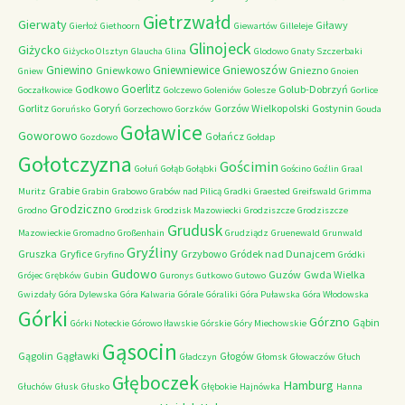
Gietrzwałd
Gierwaty
Giławy
Gierłoż
Giethoorn
Giewartów
Gilleleje
Glinojeck
Giżycko
Giżycko Olsztyn
Glaucha
Glina
Glodowo
Gnaty Szczerbaki
Gniewino
Gniewniewice
Gniewoszów
Gniewkowo
Gniezno
Gniew
Gnoien
Goerlitz
Godkowo
Golub-Dobrzyń
Goczałkowice
Golczewo
Goleniów
Golesze
Gorlice
Gorlitz
Goryń
Gorzów Wielkopolski
Gostynin
Goruńsko
Gorzechowo
Gorzków
Gouda
Goławice
Goworowo
Gołańcz
Gozdowo
Gołdap
Gołotczyzna
Gościmin
Gołuń
Gołąb
Gołąbki
Gościno
Goźlin
Graal
Grabie
Muritz
Grabin
Grabowo
Grabów nad Pilicą
Gradki
Graested
Greifswald
Grimma
Grodziczno
Grodno
Grodzisk
Grodzisk Mazowiecki
Grodziszcze
Grodziszcze
Grudusk
Mazowieckie
Gromadno
Großenhain
Grudziądz
Gruenewald
Grunwald
Gryźliny
Gruszka
Gryfice
Grzybowo
Gródek nad Dunajcem
Gryfino
Gródki
Gudowo
Guzów
Gwda Wielka
Grójec
Grębków
Gubin
Guronys
Gutkowo
Gutowo
Gwizdały
Góra Dylewska
Góra Kalwaria
Górale
Góraliki
Góra Puławska
Góra Włodowska
Górki
Górzno
Gąbin
Górki Noteckie
Górowo Iławskie
Górskie
Góry Miechowskie
Gąsocin
Gągolin
Gągławki
Głogów
Gładczyn
Głomsk
Głowaczów
Głuch
Głęboczek
Hamburg
Głuchów
Głusk
Głusko
Głębokie
Hajnówka
Hanna