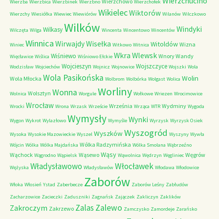
Wierzchucino
Wierzchowo
Wierzba
Wierzbica
Wierzbinek
Wierzbno
Wierzchołek
Wikielec
Wiktorów
Wierzchy
Wiesiółka
Wiewiec
Wiewiórów
Wilanów
Wilczkowo
Wilków
Windyki
Wilkasy
Wilczęta
Wilga
Wincenta
Wincentowo
Wincentów
Winnica
Wirwajdy
Wisełka
Witoldów
Wizna
Winiec
Witkowo
Witnica
Wkra
Wlewsk
Wiśniewo
Wnory Wandy
Więcławice
Wiślica
Wiśniowo Ełckie
Wojcieszyn
Wojszczyce
Wodzisław
Wojciechów
Wojnicz
Wojnowice
Wojszki
Wola
Wola Pasikońska
Wolin
Wola Młocka
Wolbrom
Wolbórka
Wolgast
Wolica
Worliny
Wonna
Wolsztyn
Wolnica
Worgule
Wołkowe
Wriezen
Wrocimowice
Wrocław
Września
Wydminy
Wrocki
Wrona
Wrzask
Wrzeście
Wrząca
WTR
Wygoda
Wymysły
Wynki
Wygon
Wykrot
Wylazłowo
Wymyśle
Wyrzysk
Wyrzysk Osiek
Wyszogród
Wyszków
Wysoka
Wysokie Mazowieckie
Wyszel
Wyszyny
Wywła
Wólka Radzymińska
Wójcin
Wólka
Wólka Majdańska
Wólka Smolana
Wąbrzeźno
Wąsy
Wąchock
Wąsewo
Węgrów
Wągrodno
Wąpielsk
Wąwolnica
Wędrzyn
Węgliniec
Władysławowo
Włocławek
Wężyska
Władysławów
Włodawa
Włodowice
Zaborów
Włoka
Włosień
Ystad
Zaberbecze
Zaborów Leśny
Zabłudów
Zacharzowice
Zacieczki
Zaduszniki
Zagnańsk
Zajączek
Zakliczyn
Zaklików
Zalas
Zalewo
Zakroczym
Zakrzewo
Zamczysko
Zamordeje
Zarańsko