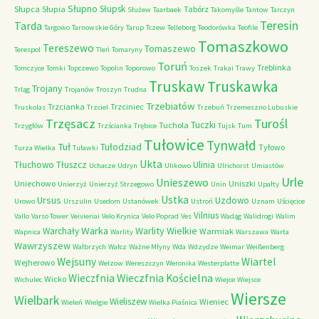
Słupno
Słupsk
Słupca
Słupia
Tabórz
Służew
Taarbaek
Takomyśle
Tantow
Tarczyn
Teresin
Tarda
Targowo
Tarnowskie Góry
Tarup
Tczew
Telleborg
Teodorówka
Teofile
Tomaszkowo
Tereszewo
Tomaszewo
Terespol
Tleń
Tomaryny
Toruń
Treblinka
Tomczyce
Tomki
Topczewo
Topolin
Toporowo
Toszek
Trakai
Trawy
Truskaw
Truskawka
Trojany
Trląg
Trojanów
Troszyn
Trudna
Trzebiatów
Trzcianka
Trzciniec
Truskolas
Trzciel
Trzebuń
Trzemeszno Lubuskie
Trzęsacz
Turośl
Tuczki
Tuchola
Trzygłów
Trzścianka
Trębice
Tujsk
Tum
Tułowice
Tynwałd
Tuł
Tułodziad
Tyłowo
Turza Wielka
Tuławki
Ukta
Tłuchowo
Tłuszcz
Ulinia
Uchacze
Udryn
Ulikowo
Ulrichorst
Umiastów
Urle
Unieszewo
Uniechowo
Uniszki
Unierzyż
Unierzyż Strzegowo
Unin
Upałty
Ustka
Ursus
Uzdowo
Urowo
Urszulin
Usedom
Ustanówek
Ustroń
Uznam
Uścięcice
Vilnius
Vallo
Varso Tower
Veivieriai
Velo Krynica
Velo Poprad
Ves
Wadąg
Walidrogi
Walim
Warka
Warlity Wielkie
Warchały
Warmiak
Wapnica
Warlity
Warszawa
Warta
Wawrzyszew
Wałbrzych
Wałcz
Ważne Młyny
Wda
Wdzydze
Weimar
Weißenberg
Wejsuny
Wiartel
Wejherowo
Welzow
Wereszczyn
Weronika
Westerplatte
Wieczfnia Kościelna
Wieczfnia
Wicko
Wichulec
Wiejce
Wiejsce
Wiersze
Wielbark
Wieliszew
Wieniec
Wieleń
Wielgie
Wielka Piaśnica