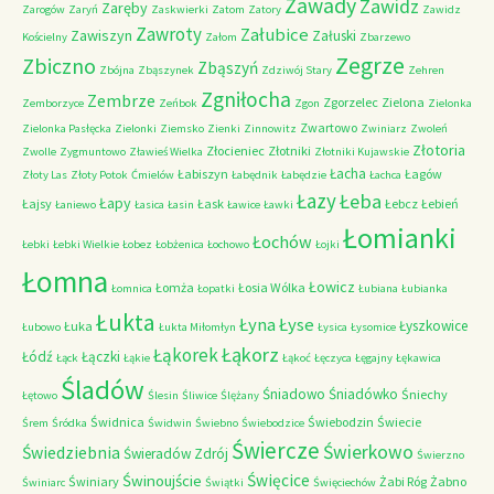
Zawady
Zawidz
Zaręby
Zarogów
Zaryń
Zaskwierki
Zatom
Zatory
Zawidz
Zawroty
Załubice
Zawiszyn
Załuski
Kościelny
Załom
Zbarzewo
Zegrze
Zbiczno
Zbąszyń
Zbójna
Zbąszynek
Zdziwój Stary
Zehren
Zgniłocha
Zembrze
Zgorzelec
Zielona
Zemborzyce
Zeńbok
Zgon
Zielonka
Zwartowo
Zielonka Pasłęcka
Zielonki
Ziemsko
Zienki
Zinnowitz
Zwiniarz
Zwoleń
Złotoria
Złocieniec
Złotniki
Zwolle
Zygmuntowo
Zławieś Wielka
Złotniki Kujawskie
Łacha
Łabiszyn
Łagów
Złoty Las
Złoty Potok
Ćmielów
Łabędnik
Łabędzie
Łachca
Łazy
Łeba
Łapy
Łajsy
Łask
Łebcz
Łebień
Łaniewo
Łasica
Łasin
Ławice
Ławki
Łomianki
Łochów
Łebki
Łebki Wielkie
Łobez
Łobżenica
Łochowo
Łojki
Łomna
Łowicz
Łomża
Łosia Wólka
Łomnica
Łopatki
Łubiana
Łubianka
Łukta
Łyna
Łyse
Łyszkowice
Łuka
Łubowo
Łukta Miłomłyn
Łysica
Łysomice
Łąkorz
Łąkorek
Łódź
Łączki
Łąck
Łąkie
Łąkoć
Łęczyca
Łęgajny
Łękawica
Śladów
Śniadowo
Śniadówko
Śniechy
Łętowo
Ślesin
Śliwice
Ślężany
Świdnica
Świebodzin
Świecie
Śrem
Śródka
Świdwin
Świebno
Świebodzice
Świercze
Świerkowo
Świedziebnia
Świeradów Zdrój
Świerzno
Świnoujście
Święcice
Świniary
Żabi Róg
Żabno
Świniarc
Świątki
Święciechów