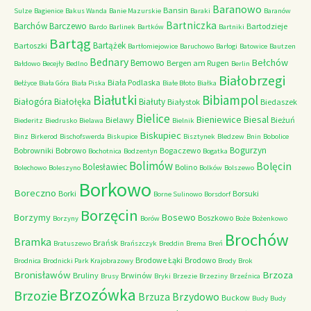
Baranowo
Bansin
Sulze
Bagienice
Bakus Wanda
Banie Mazurskie
Baraki
Baranów
Bartniczka
Barchów
Barczewo
Bartodzieje
Bardo
Barlinek
Bartków
Bartniki
Bartąg
Bartążek
Bartoszki
Bartłomiejowice
Baruchowo
Barłogi
Batowice
Bautzen
Bednary
Bełchów
Bemowo
Bergen am Rugen
Bałdowo
Becejły
Bedlno
Berlin
Białobrzegi
Biała Podlaska
Bełżyce
Biała Góra
Biała Piska
Białe Błoto
Białka
Białutki
Bibiampol
Białogóra
Białołęka
Białuty
Białystok
Biedaszek
Bielice
Bieniewice
Biesal
Bielawy
Bieżuń
Biederitz
Biedrusko
Bielawa
Bielnik
Biskupiec
Binz
Birkerod
Bischofswerda
Biskupice
Bisztynek
Bledzew
Bnin
Bobolice
Bogurzyn
Bobrowniki
Bobrowo
Bogaczewo
Bochotnica
Bodzentyn
Bogatka
Bolimów
Bolęcin
Bolesławiec
Bolino
Bolechowo
Boleszyno
Bolków
Bolszewo
Borkowo
Boreczno
Borki
Borsuki
Borne Sulinowo
Borsdorf
Borzęcin
Borzymy
Bosewo
Boszkowo
Borzyny
Borów
Boże
Bożenkowo
Brochów
Bramka
Brańsk
Bratuszewo
Brańszczyk
Breddin
Brema
Breń
Brodowe Łąki
Brodowo
Brodnica
Brodnicki Park Krajobrazowy
Brody
Brok
Bronisławów
Brzoza
Bruliny
Brwinów
Brusy
Bryki
Brzezie
Brzeziny
Brzeźnica
Brzozówka
Brzozie
Brzydowo
Brzuza
Buckow
Budy
Budy