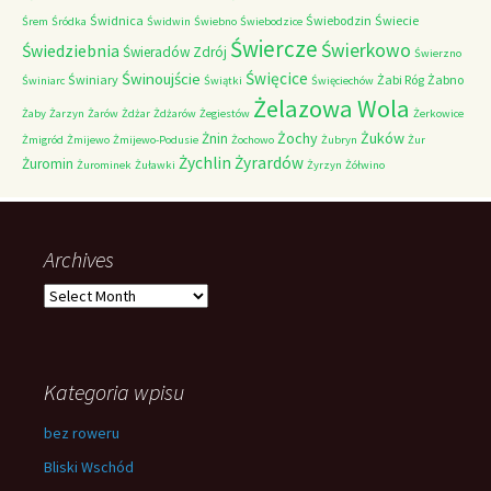
Świdnica
Świebodzin
Świecie
Śrem
Śródka
Świdwin
Świebno
Świebodzice
Świercze
Świerkowo
Świedziebnia
Świeradów Zdrój
Świerzno
Świnoujście
Święcice
Świniary
Żabi Róg
Żabno
Świniarc
Świątki
Święciechów
Żelazowa Wola
Żaby
Żarzyn
Żarów
Żdżar
Żdżarów
Żegiestów
Żerkowice
Żochy
Żuków
Żnin
Żmigród
Żmijewo
Żmijewo-Podusie
Żochowo
Żubryn
Żur
Żychlin
Żyrardów
Żuromin
Żurominek
Żuławki
Żyrzyn
Żółwino
Archives
Archives
Kategoria wpisu
bez roweru
Bliski Wschód