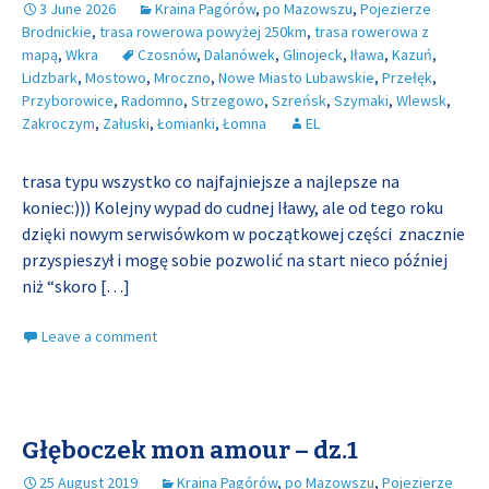
3 June 2026
Kraina Pagórów
,
po Mazowszu
,
Pojezierze
Brodnickie
,
trasa rowerowa powyżej 250km
,
trasa rowerowa z
mapą
,
Wkra
Czosnów
,
Dalanówek
,
Glinojeck
,
Iława
,
Kazuń
,
Lidzbark
,
Mostowo
,
Mroczno
,
Nowe Miasto Lubawskie
,
Przełęk
,
Przyborowice
,
Radomno
,
Strzegowo
,
Szreńsk
,
Szymaki
,
Wlewsk
,
Zakroczym
,
Załuski
,
Łomianki
,
Łomna
EL
trasa typu wszystko co najfajniejsze a najlepsze na
koniec:))) Kolejny wypad do cudnej Iławy, ale od tego roku
dzięki nowym serwisówkom w początkowej części znacznie
przyspieszył i mogę sobie pozwolić na start nieco później
niż “skoro
[…]
Leave a comment
Głęboczek mon amour – dz.1
25 August 2019
Kraina Pagórów
,
po Mazowszu
,
Pojezierze