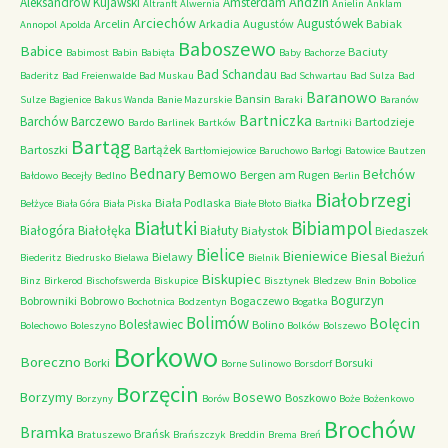
Andzin
Aleksandrów Kujawski
Amsterdam
Altranft
Alwernia
Anielin
Anklam
Arciechów
Augustówek
Arcelin
Arkadia
Augustów
Babiak
Annopol
Apolda
Baboszewo
Babice
Baciuty
Babimost
Babin
Babięta
Baby
Bachorze
Bad Schandau
Baderitz
Bad Freienwalde
Bad Muskau
Bad Schwartau
Bad Sulza
Bad
Baranowo
Bansin
Sulze
Bagienice
Bakus Wanda
Banie Mazurskie
Baraki
Baranów
Bartniczka
Barchów
Barczewo
Bartodzieje
Bardo
Barlinek
Bartków
Bartniki
Bartąg
Bartążek
Bartoszki
Bartłomiejowice
Baruchowo
Barłogi
Batowice
Bautzen
Bednary
Bełchów
Bemowo
Bergen am Rugen
Bałdowo
Becejły
Bedlno
Berlin
Białobrzegi
Biała Podlaska
Bełżyce
Biała Góra
Biała Piska
Białe Błoto
Białka
Białutki
Bibiampol
Białogóra
Białołęka
Białuty
Białystok
Biedaszek
Bielice
Bieniewice
Biesal
Bielawy
Bieżuń
Biederitz
Biedrusko
Bielawa
Bielnik
Biskupiec
Binz
Birkerod
Bischofswerda
Biskupice
Bisztynek
Bledzew
Bnin
Bobolice
Bogurzyn
Bobrowniki
Bobrowo
Bogaczewo
Bochotnica
Bodzentyn
Bogatka
Bolimów
Bolęcin
Bolesławiec
Bolino
Bolechowo
Boleszyno
Bolków
Bolszewo
Borkowo
Boreczno
Borki
Borsuki
Borne Sulinowo
Borsdorf
Borzęcin
Borzymy
Bosewo
Boszkowo
Borzyny
Borów
Boże
Bożenkowo
Brochów
Bramka
Brańsk
Bratuszewo
Brańszczyk
Breddin
Brema
Breń