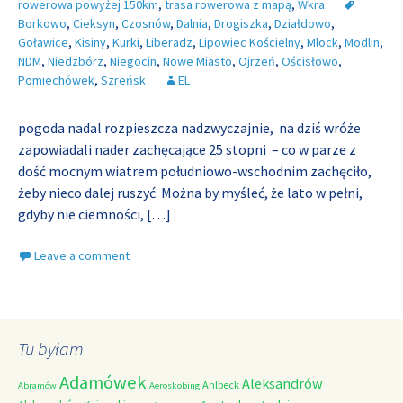
rowerowa powyżej 150km
,
trasa rowerowa z mapą
,
Wkra
Borkowo
,
Cieksyn
,
Czosnów
,
Dalnia
,
Drogiszka
,
Działdowo
,
Goławice
,
Kisiny
,
Kurki
,
Liberadz
,
Lipowiec Kościelny
,
Mlock
,
Modlin
,
NDM
,
Niedzbórz
,
Niegocin
,
Nowe Miasto
,
Ojrzeń
,
Ościsłowo
,
Pomiechówek
,
Szreńsk
EL
pogoda nadal rozpieszcza nadzwyczajnie, na dziś wróże
zapowiadali nader zachęcające 25 stopni – co w parze z
dość mocnym wiatrem południowo-wschodnim zachęciło,
żeby nieco dalej ruszyć. Można by myśleć, że lato w pełni,
gdyby nie ciemności,
[…]
Leave a comment
Tu byłam
Adamówek
Aleksandrów
Ahlbeck
Abramów
Aeroskobing