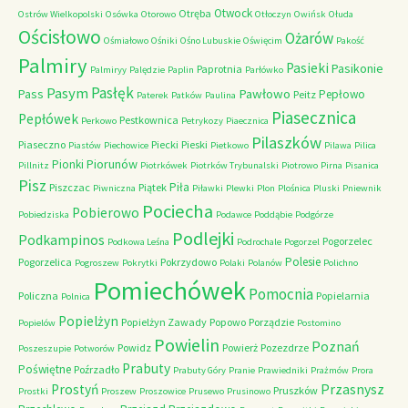
Otwock
Otręba
Ostrów Wielkopolski
Osówka
Otorowo
Otłoczyn
Owińsk
Ołuda
Ościsłowo
Ożarów
Ośmiałowo
Ośniki
Ośno Lubuskie
Oświęcim
Pakość
Palmiry
Pasieki
Pasikonie
Paprotnia
Palmiryy
Palędzie
Paplin
Parłówko
Pasłęk
Pasym
Pawłowo
Pass
Pepłowo
Peitz
Paterek
Patków
Paulina
Piasecznica
Pepłówek
Pestkownica
Perkowo
Petrykozy
Piaecznica
Pilaszków
Piaseczno
Piecki
Pieski
Piastów
Piechowice
Pietkowo
Pilawa
Pilica
Piorunów
Pionki
Pillnitz
Piotrkówek
Piotrków Trybunalski
Piotrowo
Pirna
Pisanica
Pisz
Piła
Piszczac
Piątek
Piwniczna
Piławki
Plewki
Plon
Plośnica
Pluski
Pniewnik
Pociecha
Pobierowo
Pobiedziska
Podawce
Poddąbie
Podgórze
Podlejki
Podkampinos
Pogorzelec
Podkowa Leśna
Podrochale
Pogorzel
Polesie
Pogorzelica
Pokrzydowo
Pogroszew
Pokrytki
Polaki
Polanów
Polichno
Pomiechówek
Pomocnia
Policzna
Popielarnia
Polnica
Popielżyn
Popielżyn Zawady
Popowo
Porządzie
Popielów
Postomino
Powielin
Poznań
Powidz
Powierż
Pozezdrze
Poszeszupie
Potworów
Prabuty
Poświętne
Poźrzadło
Prabuty Góry
Pranie
Prawiedniki
Prażmów
Prora
Przasnysz
Prostyń
Pruszków
Prostki
Proszew
Proszowice
Prusewo
Prusinowo