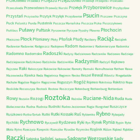
Przechlewo
Przejazd
Przejazdowo
Przedecz
Przemęt
Przepitki
Przesieki
Przyborowice
Przełęk
Przewodowo
Przeszkoda
Przewóz Nurski
Przybysław
Psucin
Przystań
Przytyk
Przyłęk
Przysucha
Przęsławice
Pszczew
Pszczyna
Puck
Pustelnik
Pulsnitz
Purda
Puszcza Mariańska
Puszcza Piska
Puszczykowo
Puławy
Pułtusk
Płochocin
Puttbus
Pyrzowice
Pyrzyce
Pyzdry
Pławno
Raciąż
Płock
Płońsk
Płoniawy
Płudy
Płociczno
Płoty
Racibory
Raciążek
Radom
Racławice
Radawiec
Radgoszcz
Radojewo
Radomierz
Radomierzyce
Radomka
Radoszki
Radomno
Radomsko
Radysy
Radzanowo
Radzanów
Radzewo
Radzieje
Radzymin
Rajkowo
Radziejowice
Radzikowo
Radzików
Radziwiłów
Radzyń
Raki
Rajszew
Rakoszyce
Rakowice
Rakowiec
Ramoty
Ramuki
Ramułtowice
Rathen
Rawa
Rewal
Rawka
Reszel
Mazowiecka
Reda
Regielnica
Regimin
Resko
Ribnitz
Ringebalde
Rogóż
Roguszyn
Rojewo
Rokitno
Rochale
Rogalice
Rogalin
Rogoziniec
Rokitnica
Ropa
Roskilde
Rossoszyca
Rostock
Rostow
Roszczyce
Rotenburg
Rothenburg
Rotterdam
Roztoka
Ruciane-Nida
Rowy
Rozogi
Ruda
Rozalin
Rożnów
Ruda
Rudniki
Ruszczyce
Białaczowska
Rudna
Rudnica
Rudno Jeziorowe
Rugia
Rungsted
Rybno
Ruś
Rutki Kossaki
Ruszkowo
Rutki
Rutka-Tartak
Rybienko
Rybojady
Rychnowo
Rynia
Rydzewo
Ryki
Rynek
Rychliki
Ryczywół
Ryn
Rypin
Ryte
Rząśnik
Błota
Rytro
Rzeczyca
Rzepniki
Rzeszów
Rzuców
Rzymsko
Różan
Rąbież
Rąblów
Rączki
Sadowne Węgrowskie
Sady
Sadoleś
Sabinka
Sadowie