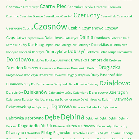
Czarny Piec
Czarnowo
Czarnów
Czarnowąż
Czchów
Czechów
Czerewki
Czeruchy
Czermno
Czernice Borowe
Czernikowo
Czertyń
Czerwińsk
Czerwonak
Czosnów
Czubin
Czymanowo
Czyżew
Czerwone
Czocha
Dalnia
Cząstków
Dalanówek
Daniłowo
Częstochowa
Daleszyce
Debrzno
Delft
Den Haag
Dobre Miasto
Dembskie Góry
Depot
Derc
Dobiegniew
Dobieżyn
Dobrojewo
Dobrzyń
Dobrzyków
Dobrylas
Dobrzeń
Dobrzyca
Doktorce
Dolna Grupa
Domaniew
Dorotowo
Drawsko Pomorskie
Drawno
Dosłońce
Dołubno
Drebkau
Drogiszka
Dresden
Dreszew
Drewniaczki
Drewnów
Drezdenko
Droblin
Dudy Puszczańskie
Drogoszewo
Drohiczyn
Droszków
Drwalew
Drygały
Drążewo
Działdowo
Duninowo
Duży Dół
Dymaczewo
Dzbądzek
Dziadkowice
Dziarny
Dziekanów
Dzierzgoń
Dziecinów
Dzierzgowo
Dziekanów Leśny
Dziemiany
Dziwnów
Dzierżążnia
Dzierzgów
Dzierżoniów
Dziewierzewo
Dziećmirowice
Dziunin
Dąbrowa
Dziwnówek
Dąbie
Dąbroszyn
Dąbrowa Białostocka
Dąbrowice
Dębina
Dębe
Dąbrówno
Dąbrówka
Dębionek
Dębki
Dęblin
Dębniki
Długosiodło
Dłużek
Dłużka
Dłużniewo
Dębowo
Dłużewo
Dźwierzuty
Dźwirzuty
Elbląg
Dźwirzyno
Elgnówko
Edwardów
Elżbietów
Erurt
Ełk Szyba
Fabianki
Faborgi