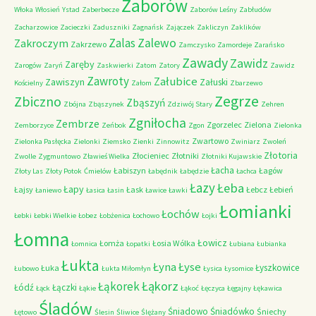
Zaborów
Włoka
Włosień
Ystad
Zaberbecze
Zaborów Leśny
Zabłudów
Zacharzowice
Zacieczki
Zaduszniki
Zagnańsk
Zajączek
Zakliczyn
Zaklików
Zalas
Zalewo
Zakroczym
Zakrzewo
Zamczysko
Zamordeje
Zarańsko
Zawady
Zawidz
Zaręby
Zarogów
Zaryń
Zaskwierki
Zatom
Zatory
Zawidz
Zawroty
Załubice
Zawiszyn
Załuski
Kościelny
Załom
Zbarzewo
Zegrze
Zbiczno
Zbąszyń
Zbójna
Zbąszynek
Zdziwój Stary
Zehren
Zgniłocha
Zembrze
Zgorzelec
Zielona
Zemborzyce
Zeńbok
Zgon
Zielonka
Zwartowo
Zielonka Pasłęcka
Zielonki
Ziemsko
Zienki
Zinnowitz
Zwiniarz
Zwoleń
Złotoria
Złocieniec
Złotniki
Zwolle
Zygmuntowo
Zławieś Wielka
Złotniki Kujawskie
Łacha
Łabiszyn
Łagów
Złoty Las
Złoty Potok
Ćmielów
Łabędnik
Łabędzie
Łachca
Łazy
Łeba
Łapy
Łajsy
Łask
Łebcz
Łebień
Łaniewo
Łasica
Łasin
Ławice
Ławki
Łomianki
Łochów
Łebki
Łebki Wielkie
Łobez
Łobżenica
Łochowo
Łojki
Łomna
Łowicz
Łomża
Łosia Wólka
Łomnica
Łopatki
Łubiana
Łubianka
Łukta
Łyna
Łyse
Łyszkowice
Łuka
Łubowo
Łukta Miłomłyn
Łysica
Łysomice
Łąkorz
Łąkorek
Łódź
Łączki
Łąck
Łąkie
Łąkoć
Łęczyca
Łęgajny
Łękawica
Śladów
Śniadowo
Śniadówko
Śniechy
Łętowo
Ślesin
Śliwice
Ślężany