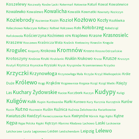
Koszelewy
Kotuń
Kowal
Kowalewice
Koszwały
Kosów Lacki
Kotermań
Kotowice
Kowalicha
Kowalewko
Kowalewo
Kowalik
Kownatki
Kownaty
Koziczyn
Kozłowo
Koziebrody
Kozioł
Kozły
Kozin
Kozłówka
Kozienice
Kołobrzeg
Koło
Kołaczkowo
Kołaczyce
Kołbacz
Kołbiel
Kołczewo
Kołodziąż
Krasnosielc
Kościerzyna
Krasne
Koźniewo
Kraplewo
Końskowola
KPN
Kraszew
Kraśnicza Wola
Kraszewo
Kraśnik
Kretowiny
Kroeslin
Krogule
Kromnów
Krogulec
Krokowa
Krosno
Krojanty
Krosno Odrzańskie
Krusze
Krotoszyny
Kruklin
Krukowo
Kruki
Krośnice
Kruklanki
Krusa
Kruszyn
Krynica
Krysiaki
Krutyń
Krynickie
Krysk
Kryspinów
Krzemieniewo
Krzycko
Krzyczki
Krzynowłoga
Króle
Krzynowłoga Mała
Krzyże
Krzyż Wielkopolski
Królewo
Krąków
Księży
Duże
Krągi
Krąpiewnice
Krępice
Książ
Książ Wielki
Kudypy
Kuchary Żydowskie
Las
Kuczbork
Kucice
Kuczyn
Kuligi
Kuligów
Kulik
Kurki
Kurów
Kurowo
Kupin
Kurdwanów
Kury
Kurznia
Kurzętnik
Kutno
Kuźnica
Kuślin
Kusin
Kuznocin
Kuźnica Żelichowska
Kwiatkowice
Kwiatuszki
Kwidzyń
Kwirynów
Kątne
Kwieciszowice
Kwik
Kórnik
Kąp
Kątki
Kępa
Laski
Kętrzyn
Kępa Polska
Kępki
Kłanino
Kłodawa
Lachowo
Laskowice
Lelewo
Leipzig
Leiden
Latchorzew
Lauta
Legionowo
Leidschendam