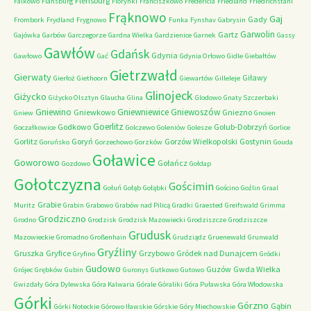
Flensburg
Falkowo
Flansburg
Florynki
Franciszkowo
Fredericia
Friedland
Friedrichstahl
Frąknowo
Gaj
Gady
Frombork
Frydland
Frygnowo
Funka
Fynshav
Gabrysin
Garwolin
Gartz
Gajówka
Garbów
Garczegorze
Gardna Wielka
Gardzienice
Garnek
Gassy
Gawłów
Gdańsk
Gdynia
Gawłowo
Gać
Gdynia Orłowo
Gidle
Giebałtów
Gietrzwałd
Gierwaty
Giławy
Gierłoż
Giethoorn
Giewartów
Gilleleje
Glinojeck
Giżycko
Giżycko Olsztyn
Glaucha
Glina
Glodowo
Gnaty Szczerbaki
Gniewino
Gniewniewice
Gniewoszów
Gniewkowo
Gniezno
Gniew
Gnoien
Goerlitz
Godkowo
Golub-Dobrzyń
Goczałkowice
Golczewo
Goleniów
Golesze
Gorlice
Gorlitz
Goryń
Gorzów Wielkopolski
Gostynin
Goruńsko
Gorzechowo
Gorzków
Gouda
Goławice
Goworowo
Gołańcz
Gozdowo
Gołdap
Gołotczyzna
Gościmin
Gołuń
Gołąb
Gołąbki
Gościno
Goźlin
Graal
Grabie
Muritz
Grabin
Grabowo
Grabów nad Pilicą
Gradki
Graested
Greifswald
Grimma
Grodziczno
Grodno
Grodzisk
Grodzisk Mazowiecki
Grodziszcze
Grodziszcze
Grudusk
Mazowieckie
Gromadno
Großenhain
Grudziądz
Gruenewald
Grunwald
Gryźliny
Gruszka
Gryfice
Grzybowo
Gródek nad Dunajcem
Gryfino
Gródki
Gudowo
Guzów
Gwda Wielka
Grójec
Grębków
Gubin
Guronys
Gutkowo
Gutowo
Gwizdały
Góra Dylewska
Góra Kalwaria
Górale
Góraliki
Góra Puławska
Góra Włodowska
Górki
Górzno
Gąbin
Górki Noteckie
Górowo Iławskie
Górskie
Góry Miechowskie