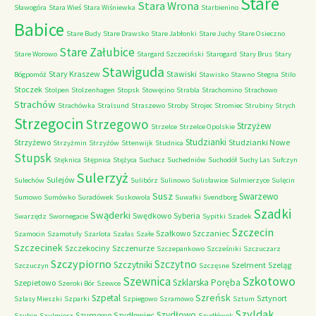
Stare
Stara Wrona
Sławogóra
Stara Wieś
Stara Wiśniewka
Starbienino
Babice
Stare Budy
Stare Drawsko
Stare Jabłonki
Stare Juchy
Stare Osieczno
Stare Załubice
Stare Worowo
Stargard Szczeciński
Starogard
Stary Brus
Stary
Stawiguda
Stary Kraszew
Stawiski
Bógpomóż
Stawisko
Stawno
Stegna
Stilo
Stoczek
Stolpen
Stolzenhagen
Stopsk
Stowęcino
Strabla
Strachomino
Strachowo
Strachów
Strachówka
Stralsund
Straszewo
Stroby
Strojec
Stromiec
Strubiny
Strych
Strzegocin
Strzegowo
Strzyżew
Strzelce
Strzelce Opolskie
Studzianki
Strzyżewo
Studzianki Nowe
Strzyżmin
Strzyżów
Sttenwijk
Studnica
Stupsk
Stęknica
Stępnica
Stężyca
Suchacz
Suchedniów
Suchodół
Suchy Las
Sufczyn
Sulerzyż
Sulejów
Sulechów
Sulibórz
Sulinowo
Sulisławice
Sulmierzyce
Sulęcin
Susz
Swarzewo
Sumowo
Sumówko
Suradówek
Suskowola
Suwałki
Svendborg
Szadki
Swąderki
Swędkowo
Syberia
Swarzędz
Swornegacie
Sypitki
Szadek
Szczecin
Szałkowo
Szczaniec
Szamocin
Szamotuły
Szarlota
Szałas
Szałe
Szczecinek
Szczekociny
Szczenurze
Szczepankowo
Szcześniki
Szczuczarz
Szczypiorno
Szczytno
Szczytniki
Szelment
Szeląg
Szczuczyn
Szczęsne
Szkotowo
Szewnica
Szklarska Poręba
Szepietowo
Szeroki Bór
Szewce
Szreńsk
Szpetal
Sztynort
Szlasy Mieszki
Szparki
Szpiegowo
Szramowo
Sztum
Szyldak
Szydłowo
Szumowo
Szydłowiec
Szubin
Szulmierz
Szydłówek