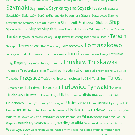
Szymaki
Szyszki
Szynkarzyzna
Szymanów
Sząbruk
Sędzice
Sława
Sędzichów
Sędziszów
Sępólno Krajeńskie
Słabomierz
Sławatycze
Sławno
Słup
Słubice
Słonecznik
Słończewo
Sławoborze
Słomczyn
Słomin
Słomniki
Słupno
Słupsk
Słupca
Słupia
Tabórz
Służew
Taarbaek
Takomyśle
Tantow
Tarczyn
Teresin
Tarda
Targowo
Tarnowskie Góry
Tarup
Tczew
Telleborg
Teodorówka
Teofile
Tomaszkowo
Tereszewo
Tomaszewo
Terespol
Tleń
Tomaryny
Toruń
Treblinka
Tomczyce
Tomki
Topczewo
Topolin
Toporowo
Toszek
Trakai
Trawy
Truskaw
Truskawka
Trojany
Trląg
Trojanów
Troszyn
Trudna
Trzebiatów
Trzcianka
Trzciniec
Truskolas
Trzciel
Trzebuń
Trzemeszno Lubuskie
Trzęsacz
Turośl
Tuczki
Tuchola
Trzygłów
Trzścianka
Trębice
Tujsk
Tum
Tułowice
Tynwałd
Tuł
Tułodziad
Tyłowo
Turza Wielka
Tuławki
Ukta
Tłuchowo
Tłuszcz
Ulinia
Uchacze
Udryn
Ulikowo
Ulrichorst
Umiastów
Urle
Unieszewo
Uniechowo
Uniszki
Unierzyż
Unierzyż Strzegowo
Unin
Upałty
Ustka
Ursus
Uzdowo
Urowo
Urszulin
Usedom
Ustanówek
Ustroń
Uznam
Uścięcice
Vilnius
Vallo
Varso Tower
Veivieriai
Velo Krynica
Velo Poprad
Ves
Wadąg
Walidrogi
Walim
Warka
Warlity Wielkie
Warchały
Warmiak
Wapnica
Warlity
Warszawa
Warta
Wawrzyszew
Wałbrzych
Wałcz
Ważne Młyny
Wda
Wdzydze
Weimar
Weißenberg