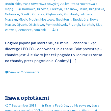
Brodnickie
,
trasa rowerowa powyżej 200km
,
trasa rowerowa z
mapą
Borkowo
,
Brzozie
,
Cieksyn
,
Czosnów
,
Dalnia
,
Drogiszka
,
Goławice
,
Gródki
,
Gruszka
,
Głęboczek
,
Kuczbork
,
Lidzbark
,
Miączyn
,
Mlock
,
Modlin
,
Mostowo
,
Niechłonin
,
Niedzbórz
,
Nowe
Miasto
,
Ojrzeń
,
Ościsłowo
,
Pomiechówek
,
Przełęk
,
Szreńsk
,
Słup
,
Wlewsk
,
Zembrze
,
Łomianki
EL
Pogoda piękna jak marzenie, a u mnie… chandra. Skąd,
dlaczego i PO CO – odpowiedzi nieznane. Fakt pozostaje –
chandra jest. Ale skoro jest też pogoda to i od razu szansa
na chandry precz pogonienie. Gonimy!
[…]
View all 2 comments
Iława opłotkami
7 September 2018
Kraina Pagórów
,
po Mazowszu
,
trasa
rowerowa powyżej 200km
,
trasa rowerowa z mapą
,
Wkra