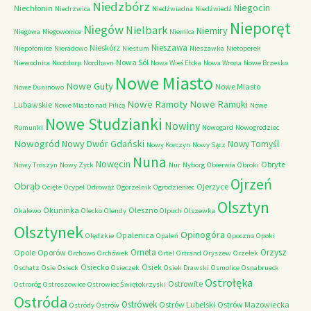
Niedzbórz
Niegocin
Niechłonin
Niedrzwica
Niedźwiadna
Niedźwiedź
Nieporęt
Niegów
Nielbark
Niemiry
Niegowa
Niegowonice
Niemica
Nieszawa
Nieskórz
Niepołomice
Nieradowo
Niestum
Nieszawka
Nietoperek
Nowa Sól
Niewodnica
Nootdorp
Nordhavn
Nowa Wieś Ełcka
Nowa Wrona
Nowe Brzesko
Nowe Miasto
Nowe Guty
Nowe Miasto
Nowe Duninowo
Nowe Ramoty
Nowe Ramuki
Lubawskie
Nowe Miasto nad Pilicą
Nowe
Nowe Studzianki
Nowiny
Rumunki
Nowogard
Nowogrodziec
Nowogród
Nowy Dwór Gdański
Nowy Tomyśl
Nowy Korczyn
Nowy Sącz
Nuna
Nowęcin
Obryte
Nowy Troszyn
Nowy Zyck
Nur
Nyborg
Obierwia
Obroki
Ojrzeń
Obrąb
Ojerzyce
Ocięte
Ocypel
Odrowąż
Ogorzelnik
Ogrodzieniec
Olsztyn
Okuninka
Oleszno
Okalewo
Olecko
Olendy
Olpuch
Olszewka
Olsztynek
Opinogóra
Opalenica
Olędzkie
Opaleń
Opoczno
Opoki
Orneta
Orzysz
Opole
Oporów
Orchowo
Orchówek
Ortel
Ortrand
Oryszew
Orzełek
Osiecko
Osiek
Oschatz
Osie
Osieck
Osieczek
Osiek Drawski
Osmolice
Osnabrueck
Ostrołęka
Ostrowite
Ostroróg
Ostroszowice
Ostrowiec Świętokrzyski
Ostróda
Ostrówek
Ostrów Lubelski
Ostrów Mazowiecka
Ostródy
Ostrów