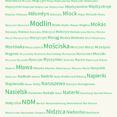
Miączyn
Mistrzewice
Miszory
Miąse
Międzyborów
Międzybór
Międzybórz
Międzyzdroje
Międzywodzie
Międzychód
Międzyleś
Międzyrzec
Międzyrzecz
Mlock
Miłomłyn
Mniszek
Miętków
Miłakowo
Miłostajki
Mlądz
Mochy
Modlin
Mokas
Modła
Mogilno
Moczyska
Moczysko
Modłki
Moeser
Mokrzyce
Mokowo
Mokrzyca
Mokobody
Mokronos
Molibdorzyce
Morliny
Morsko
Morąg
Morzyczyn
Mosina
Mostowo
Moryń
Morzeszczyn
Most Południowy
Mościska
Mostówka
Mrzeżyno
Mroczno
Mrozy
Moszczenica
Muszaki
Mrągowo
Murzynowo
Mszczonów
Muellrose
Muncheberg
Murowaniec
Myszyniec
Myszczyn
Mącice
Muszyna
Myszadła
Myślinów
Mąkoszyce
Mątyki
Mława
Nacpolsk
Mławka
Mężenin
Młochów
Młodzieszyn
Młynary
Młynki
Napierki
Nadkole
Nadole
Nakło nad Notecią
Nadarzyn
Nadma
Nakło
Naruszewo
Napiwoda
Narty
Narzym
Nasiegniewo
Narew
Nasielsk
Naterki
Nastajki
Nasierowo
Natać
Naumburg
Naunhof
Nawra
NDM
Nałęczów
Nerwik
Neubrandenburg
Neufriedland
Neu Mukran
Nidzica
Nieborów
Niechorze
Neumunster
Neutrebbin
Nicponia