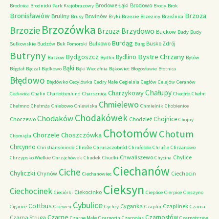
Brodowe Łąki
Brodowo
Brodnica
Brodnicki Park Krajobrazowy
Brody
Brok
Bronisławów
Brzoza
Bruliny
Brwinów
Brusy
Bryki
Brzezie
Brzeziny
Brzeźnica
Brzozówka
Brzozie
Brzydowo
Brzuza
Buckow
Budy
Budy
Burdąg
Bulkowo
Busko Zdrój
Sulkowskie
Budzów
Buk Pomorski
Burg
Butryny
Bystre Chrzany
Bydgoszcz
Bydlino
Butzow
Bydlin
Bytów
Bąki
Bógdał
Bączal
Bądkowo
Bąki Wieczfnia
Bąkowiec
Błogosławie
Błotnica
Błędowo
Błędówko
Cecylówka
Cedry Małe
Cegielnia
Cegłów
Celejów
Ceranów
Chałupy
Charzykowy
Cerkwica
Chalin
Charlottenlund
Charsznica
Chechło
Chełm
Chmielewo
Chełmno
Chełmża
Chlebowo
Chlewiska
Chmielnik
Chobienice
Chodakówek
Chodaków
Chojnice
Choczewo
Chodzież
Chojny
Chotomów
Chotum
Chorzele
Choszczówka
Chomiąża
Chrcynno
Christiansminde
Chrośle
Chruszczobród
Chruściele
Chruśle
Chrzanowo
Chwaliszewo
Chylice
Chrzypsko Wielkie
Chrząchówek
Chudek
Chudki
Chycina
Ciechanów
Ciche
Chyliczki
Chynów
Ciechocin
Ciechanowiec
Cieksyn
Ciechocinek
Ciekocinko
Cieciórki
Cieplice
Cierpice
Cieszyno
Cybulice
Cottbus
Cyganka
Czaplinek
Cigacice
Criewen
Cychry
Czaplin
Czarna
Czarne
Czarnostów
Czarna Struga
Czarne Małe
Czarnocin
Czarnolas
Czarnotrzew