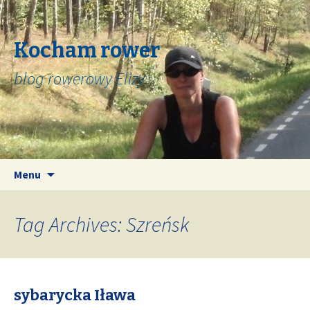
Kocham rower
blog rowerowy Elizy
Skip
Search
Menu
to
for:
content
Tag Archives: Szreńsk
sybarycka Iława