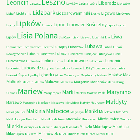
Leszno
Leoncin
Liberadz
Leszcz
Leśna
Lewków
Leśno
Libiszów
Lidzbark
Ligowo
Lidzbark Warmiński
Lichtajny
Linówno
Licheń
Lieske
Lipków
Lipno
Lipowiec Kościelny
Lipiny
Lipniak
Lipsk
Lipusz
Lisia Polana
Liwa
Lipów
Lisi Ogon
Liski
Liszyno
Litwinki
Liw
Lubawa
Lubajny
Lubartów
Lommatsch
Lommatzsch
Loretto
Lubań
Lubań
Lubicz
Lubeka
Nowogrodziec
Lubiatowo
Lubiechów
Lubiejew
Lubiejewo
Lubiel
Lubniewice
Lubomin
Lublin
Lubieszewo
Lublewko
Lubmin
Lubomierz
Lubowidz
Luszyn
Lubomino
Lucynów
Lundeborg
Lusowo
Lusławice
Luta
Lutry
Maków Maz.
Lębork
Lwówek Śląski
Lyndby
Lędzin
Macierzysz
Magdeburg
Maków
Malbork
Malużyn
Margonin
Marianów
Malchin
Malmo
Mareczki
Marienburg
Mariew
Marynino
Marki
Schloss
Marijampole
Marlow
Martwa Wisła
Małdyty
Marzewo
Marzęcino
Marózek
Maszewo
Matyldów
Matyty
Maurycew
Małocice
Małkinia
Mańki
Mdzewo
Meißen
Małe Cybulice
Małyszyn
Miedniewice
Miechów
Melibdorzyce
Mescherin
Miastko
Michrów
Mieczkowo
Mielnica
Mierki
Mikołajew
Mikołajki
Mieszki
Mierziączka
Mierzwin
Mierzyn
Mieszaki
Milanówek
Mikołajów
Miksztal
Milcz
Milicz
Mirsk
Mirzec
Mirów
MISIE