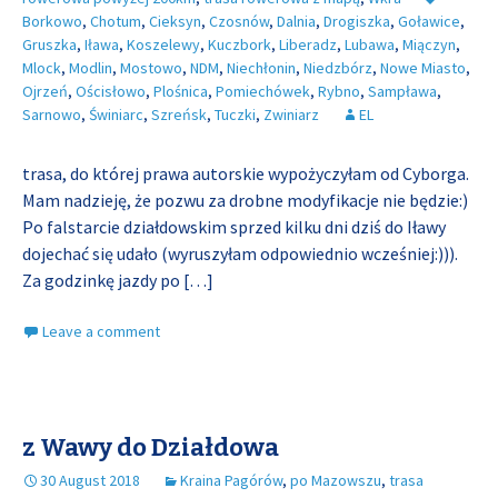
Borkowo
,
Chotum
,
Cieksyn
,
Czosnów
,
Dalnia
,
Drogiszka
,
Goławice
,
Gruszka
,
Iława
,
Koszelewy
,
Kuczbork
,
Liberadz
,
Lubawa
,
Miączyn
,
Mlock
,
Modlin
,
Mostowo
,
NDM
,
Niechłonin
,
Niedzbórz
,
Nowe Miasto
,
Ojrzeń
,
Ościsłowo
,
Plośnica
,
Pomiechówek
,
Rybno
,
Sampława
,
Sarnowo
,
Świniarc
,
Szreńsk
,
Tuczki
,
Zwiniarz
EL
trasa, do której prawa autorskie wypożyczyłam od Cyborga.
Mam nadzieję, że pozwu za drobne modyfikacje nie będzie:)
Po falstarcie działdowskim sprzed kilku dni dziś do Iławy
dojechać się udało (wyruszyłam odpowiednio wcześniej:))).
Za godzinkę jazdy po
[…]
Leave a comment
z Wawy do Działdowa
30 August 2018
Kraina Pagórów
,
po Mazowszu
,
trasa