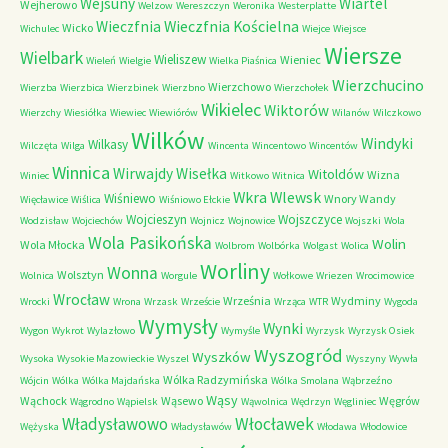
Wejsuny
Wiartel
Wejherowo
Welzow
Wereszczyn
Weronika
Westerplatte
Wieczfnia Kościelna
Wieczfnia
Wicko
Wichulec
Wiejce
Wiejsce
Wiersze
Wielbark
Wieliszew
Wieniec
Wieleń
Wielgie
Wielka Piaśnica
Wierzchucino
Wierzchowo
Wierzba
Wierzbica
Wierzbinek
Wierzbno
Wierzchołek
Wikielec
Wiktorów
Wierzchy
Wiesiółka
Wiewiec
Wiewiórów
Wilanów
Wilczkowo
Wilków
Windyki
Wilkasy
Wilczęta
Wilga
Wincenta
Wincentowo
Wincentów
Winnica
Wirwajdy
Wisełka
Witoldów
Wizna
Winiec
Witkowo
Witnica
Wkra
Wlewsk
Wiśniewo
Wnory Wandy
Więcławice
Wiślica
Wiśniowo Ełckie
Wojcieszyn
Wojszczyce
Wodzisław
Wojciechów
Wojnicz
Wojnowice
Wojszki
Wola
Wola Pasikońska
Wolin
Wola Młocka
Wolbrom
Wolbórka
Wolgast
Wolica
Worliny
Wonna
Wolsztyn
Wolnica
Worgule
Wołkowe
Wriezen
Wrocimowice
Wrocław
Września
Wydminy
Wrocki
Wrona
Wrzask
Wrzeście
Wrząca
WTR
Wygoda
Wymysły
Wynki
Wygon
Wykrot
Wylazłowo
Wymyśle
Wyrzysk
Wyrzysk Osiek
Wyszogród
Wyszków
Wysoka
Wysokie Mazowieckie
Wyszel
Wyszyny
Wywła
Wólka Radzymińska
Wójcin
Wólka
Wólka Majdańska
Wólka Smolana
Wąbrzeźno
Wąsy
Wąchock
Wąsewo
Węgrów
Wągrodno
Wąpielsk
Wąwolnica
Wędrzyn
Węgliniec
Władysławowo
Włocławek
Wężyska
Władysławów
Włodawa
Włodowice