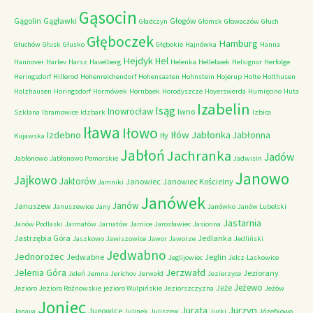
Gąsocin
Gągolin
Gągławki
Głogów
Gładczyn
Głomsk
Głowaczów
Głuch
Głęboczek
Hamburg
Głuchów
Głusk
Głusko
Głębokie
Hajnówka
Hanna
Hejdyk
Hel
Hannover
Harlev
Harsz
Havelberg
Helenka
Hellebaek
Helsignor
Herfolge
Heringsdorf
Hillerod
Hohenreichendorf
Hohensaaten
Hohnstein
Hojerup
Holte
Holthusen
Holzhausen
Horingsdorf
Hormówek
Hornbaek
Horodyszcze
Hoyerswerda
Humięcino
Huta
Izabelin
Isąg
Inowrocław
Iwno
Szklana
Ibramowice
Idzbark
Izbica
Iława
Iłowo
Iłów
Jabłonka
Izdebno
Jabłonna
Iły
Kujawska
Jabłoń
Jachranka
Jadów
Jabłonowo
Jabłonowo Pomorskie
Jadwisin
Janowo
Jajkowo
Jaktorów
Janowiec
Janowiec Kościelny
Jamniki
Janówek
Janów
Januszew
Januszewice
Jany
Janówko
Janów Lubelski
Jastarnia
Janów Podlaski
Jarmatów
Jarnatów
Jarnice
Jarosławiec
Jasionna
Jastrzębia Góra
Jedlanka
Jaszkowo
Jawiszowice
Jawor
Jaworze
Jedliński
Jedwabno
Jednorożec
Jedwabne
Jeglin
Jeglijowiec
Jelcz-Laskowice
Jerzwałd
Jelenia Góra
Jeziorany
Jeleń
Jemna
Jerichov
Jerwałd
Jezierzyce
Jeżewo
Jeże
Jezioro
Jezioro Rożnowskie
jezioro Wulpińskie
Jeziorszczyzna
Jeżów
Joniec
Jurzyn
Jurata
Jugowice
Jonava
Julinek
Juliszew
Jurki
Józefkowo