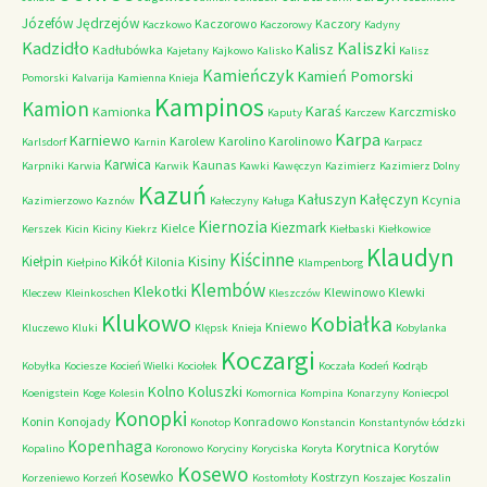
Józefów
Jędrzejów
Kaczorowo
Kaczory
Kaczkowo
Kaczorowy
Kadyny
Kadzidło
Kaliszki
Kalisz
Kadłubówka
Kajetany
Kajkowo
Kalisko
Kalisz
Kamieńczyk
Kamień Pomorski
Pomorski
Kalvarija
Kamienna Knieja
Kampinos
Kamion
Karaś
Kamionka
Karczmisko
Kaputy
Karczew
Karpa
Karniewo
Karolew
Karolino
Karolinowo
Karlsdorf
Karnin
Karpacz
Karwica
Kaunas
Karpniki
Karwia
Karwik
Kawki
Kawęczyn
Kazimierz
Kazimierz Dolny
Kazuń
Kałuszyn
Kałęczyn
Kcynia
Kazimierzowo
Kaznów
Kałeczyny
Kaługa
Kiernozia
Kiezmark
Kielce
Kerszek
Kicin
Kiciny
Kiekrz
Kiełbaski
Kiełkowice
Klaudyn
Kiścinne
Kikół
Kisiny
Kiełpin
Kilonia
Kiełpino
Klampenborg
Klembów
Klekotki
Klewinowo
Klewki
Kleczew
Kleinkoschen
Kleszczów
Klukowo
Kobiałka
Kniewo
Kluczewo
Kluki
Klępsk
Knieja
Kobylanka
Koczargi
Kobyłka
Kociesze
Kocień Wielki
Kociołek
Koczała
Kodeń
Kodrąb
Kolno
Koluszki
Koenigstein
Koge
Kolesin
Komornica
Kompina
Konarzyny
Koniecpol
Konopki
Konin
Konojady
Konradowo
Konotop
Konstancin
Konstantynów Łódzki
Kopenhaga
Korytnica
Korytów
Kopalino
Koronowo
Koryciny
Koryciska
Koryta
Kosewo
Kosewko
Kostrzyn
Korzeniewo
Korzeń
Kostomłoty
Koszajec
Koszalin