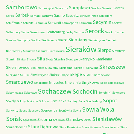
Samborowo
Sampława
Santok
Samoklęski
Samotnik
Sandau
Sanniki
Sarbsk
Sasino
Sassnitz
Sarbia
Sarnaki
Sarnowo
Scheveningen
Schiedam
Secymin
Schwedt
Schiffmuhle
Schleife
Schmilka
Schwepnitz
Schwerin
Seelow
Serock
Senftenberg
Seftenberg
Sellin
Semeliskes
Serby
Serniki
Seroki
Sianno
Siemiany
Siekierki
Sianów
Sieczychy
Siedlce
Siedlisko
Siemiatycze
Siemień
Sieraków
Sierpc
Siewierz
Nadrzeczny
Sieniawa
Siennica
Sierakowice
Siła
Skarżysko Kamienna
Skarlin
Siomki
Sitnica
Sitowa
Skaje
Skarżyce
Skrzeszew
Skierniewice
Skolimów
Skowrony
Skriebinai
Skrudki
Skrwilno
Skępe
Skwierzyna
Skórcz
Skrzynno
Skulsk
Skąpe
Slude
Smardzewice
Smardzewo
Smykowo
Smogulec
Smolarnia
Smarklice
Sobe
Sobieszewo
Sochaczew
Sochocin
Soboklęszcz
Sobolewo
Sokolniki
Sokołowo
Sopot
Sokoły
Somianka
Sokoły Jeziorne
Sokółka
Sominy
Sona
Sondenborg
Sowia Wola
Sosnowica
Sorkwity
Sosno
Sosnowe
Sosnówka
Sowia
Sońsk
Stanisławów
Srebrna
Stanisławowo
Spychowo
Srokowo
Stara Dąbrowa
Starachowice
Stara Kamienica
Stara Kiszewa
Stara Kornica
Stara