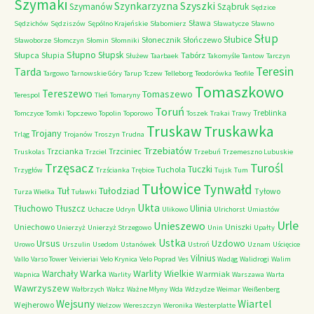
Szymaki
Szyszki
Szynkarzyzna
Szymanów
Sząbruk
Sędzice
Sława
Sędzichów
Sędziszów
Sępólno Krajeńskie
Słabomierz
Sławatycze
Sławno
Słup
Słubice
Słonecznik
Słończewo
Sławoborze
Słomczyn
Słomin
Słomniki
Słupno
Słupsk
Słupca
Słupia
Tabórz
Służew
Taarbaek
Takomyśle
Tantow
Tarczyn
Teresin
Tarda
Targowo
Tarnowskie Góry
Tarup
Tczew
Telleborg
Teodorówka
Teofile
Tomaszkowo
Tereszewo
Tomaszewo
Terespol
Tleń
Tomaryny
Toruń
Treblinka
Tomczyce
Tomki
Topczewo
Topolin
Toporowo
Toszek
Trakai
Trawy
Truskaw
Truskawka
Trojany
Trląg
Trojanów
Troszyn
Trudna
Trzebiatów
Trzcianka
Trzciniec
Truskolas
Trzciel
Trzebuń
Trzemeszno Lubuskie
Trzęsacz
Turośl
Tuczki
Tuchola
Trzygłów
Trzścianka
Trębice
Tujsk
Tum
Tułowice
Tynwałd
Tuł
Tułodziad
Tyłowo
Turza Wielka
Tuławki
Ukta
Tłuchowo
Tłuszcz
Ulinia
Uchacze
Udryn
Ulikowo
Ulrichorst
Umiastów
Urle
Unieszewo
Uniechowo
Uniszki
Unierzyż
Unierzyż Strzegowo
Unin
Upałty
Ustka
Ursus
Uzdowo
Urowo
Urszulin
Usedom
Ustanówek
Ustroń
Uznam
Uścięcice
Vilnius
Vallo
Varso Tower
Veivieriai
Velo Krynica
Velo Poprad
Ves
Wadąg
Walidrogi
Walim
Warka
Warlity Wielkie
Warchały
Warmiak
Wapnica
Warlity
Warszawa
Warta
Wawrzyszew
Wałbrzych
Wałcz
Ważne Młyny
Wda
Wdzydze
Weimar
Weißenberg
Wejsuny
Wiartel
Wejherowo
Welzow
Wereszczyn
Weronika
Westerplatte