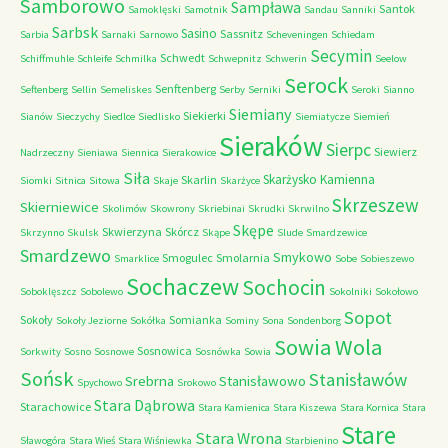
Samborowo
Sampława
Santok
Samoklęski
Samotnik
Sandau
Sanniki
Sarbsk
Sasino
Sassnitz
Sarbia
Sarnaki
Sarnowo
Scheveningen
Schiedam
Secymin
Schwedt
Schiffmuhle
Schleife
Schmilka
Schwepnitz
Schwerin
Seelow
Serock
Senftenberg
Seftenberg
Sellin
Semeliskes
Serby
Serniki
Seroki
Sianno
Siemiany
Siekierki
Sianów
Sieczychy
Siedlce
Siedlisko
Siemiatycze
Siemień
Sieraków
Sierpc
Siewierz
Nadrzeczny
Sieniawa
Siennica
Sierakowice
Siła
Skarżysko Kamienna
Skarlin
Siomki
Sitnica
Sitowa
Skaje
Skarżyce
Skrzeszew
Skierniewice
Skolimów
Skowrony
Skriebinai
Skrudki
Skrwilno
Skępe
Skwierzyna
Skórcz
Skrzynno
Skulsk
Skąpe
Slude
Smardzewice
Smardzewo
Smykowo
Smogulec
Smolarnia
Smarklice
Sobe
Sobieszewo
Sochaczew
Sochocin
Soboklęszcz
Sobolewo
Sokolniki
Sokołowo
Sopot
Sokoły
Somianka
Sokoły Jeziorne
Sokółka
Sominy
Sona
Sondenborg
Sowia Wola
Sosnowica
Sorkwity
Sosno
Sosnowe
Sosnówka
Sowia
Sońsk
Stanisławów
Srebrna
Stanisławowo
Spychowo
Srokowo
Stara Dąbrowa
Starachowice
Stara Kamienica
Stara Kiszewa
Stara Kornica
Stara
Stare
Stara Wrona
Sławogóra
Stara Wieś
Stara Wiśniewka
Starbienino