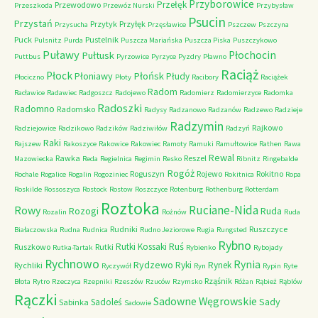
Przyborowice
Przełęk
Przewodowo
Przeszkoda
Przewóz Nurski
Przybysław
Psucin
Przystań
Przytyk
Przyłęk
Przysucha
Przęsławice
Pszczew
Pszczyna
Puck
Pustelnik
Pulsnitz
Purda
Puszcza Mariańska
Puszcza Piska
Puszczykowo
Puławy
Pułtusk
Płochocin
Puttbus
Pyrzowice
Pyrzyce
Pyzdry
Pławno
Raciąż
Płock
Płońsk
Płoniawy
Płudy
Płociczno
Płoty
Racibory
Raciążek
Radom
Racławice
Radawiec
Radgoszcz
Radojewo
Radomierz
Radomierzyce
Radomka
Radoszki
Radomno
Radomsko
Radysy
Radzanowo
Radzanów
Radzewo
Radzieje
Radzymin
Rajkowo
Radziejowice
Radzikowo
Radzików
Radziwiłów
Radzyń
Raki
Rajszew
Rakoszyce
Rakowice
Rakowiec
Ramoty
Ramuki
Ramułtowice
Rathen
Rawa
Rewal
Rawka
Reszel
Mazowiecka
Reda
Regielnica
Regimin
Resko
Ribnitz
Ringebalde
Rogóż
Roguszyn
Rojewo
Rokitno
Rochale
Rogalice
Rogalin
Rogoziniec
Rokitnica
Ropa
Roskilde
Rossoszyca
Rostock
Rostow
Roszczyce
Rotenburg
Rothenburg
Rotterdam
Roztoka
Ruciane-Nida
Rowy
Rozogi
Ruda
Rozalin
Rożnów
Ruda
Rudniki
Ruszczyce
Białaczowska
Rudna
Rudnica
Rudno Jeziorowe
Rugia
Rungsted
Rybno
Ruś
Rutki Kossaki
Ruszkowo
Rutki
Rutka-Tartak
Rybienko
Rybojady
Rychnowo
Rynia
Rydzewo
Ryki
Rynek
Rychliki
Ryczywół
Ryn
Rypin
Ryte
Rząśnik
Błota
Rytro
Rzeczyca
Rzepniki
Rzeszów
Rzuców
Rzymsko
Różan
Rąbież
Rąblów
Rączki
Sadowne Węgrowskie
Sady
Sadoleś
Sabinka
Sadowie