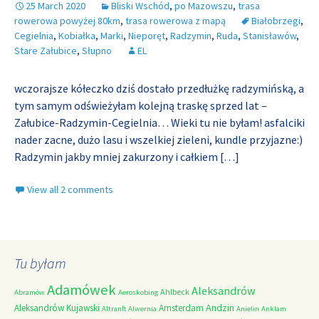
25 March 2020
Bliski Wschód
,
po Mazowszu
,
trasa
rowerowa powyżej 80km
,
trasa rowerowa z mapą
Białobrzegi
,
Cegielnia
,
Kobiałka
,
Marki
,
Nieporęt
,
Radzymin
,
Ruda
,
Stanisławów
,
Stare Załubice
,
Słupno
EL
wczorajsze kółeczko dziś dostało przedłużkę radzymińską, a
tym samym odświeżyłam kolejną traskę sprzed lat –
Załubice-Radzymin-Cegielnia… Wieki tu nie byłam! asfalciki
nader zacne, dużo lasu i wszelkiej zieleni, kundle przyjazne:)
Radzymin jakby mniej zakurzony i całkiem
[…]
View all 2 comments
Tu byłam
Adamówek
Aleksandrów
Ahlbeck
Abramów
Aeroskobing
Andzin
Aleksandrów Kujawski
Amsterdam
Altranft
Alwernia
Anielin
Anklam