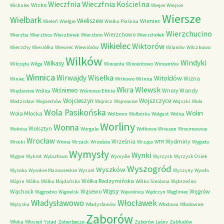
Wieczfnia Kościelna
Wieczfnia
Wicko
Wichulec
Wiejce
Wiejsce
Wiersze
Wielbark
Wieliszew
Wieniec
Wieleń
Wielgie
Wielka Piaśnica
Wierzchucino
Wierzchowo
Wierzba
Wierzbica
Wierzbinek
Wierzbno
Wierzchołek
Wikielec
Wiktorów
Wierzchy
Wiesiółka
Wiewiec
Wiewiórów
Wilanów
Wilczkowo
Wilków
Windyki
Wilkasy
Wilczęta
Wilga
Wincenta
Wincentowo
Wincentów
Winnica
Wirwajdy
Wisełka
Witoldów
Wizna
Winiec
Witkowo
Witnica
Wkra
Wlewsk
Wiśniewo
Wnory Wandy
Więcławice
Wiślica
Wiśniowo Ełckie
Wojcieszyn
Wojszczyce
Wodzisław
Wojciechów
Wojnicz
Wojnowice
Wojszki
Wola
Wola Pasikońska
Wolin
Wola Młocka
Wolbrom
Wolbórka
Wolgast
Wolica
Worliny
Wonna
Wolsztyn
Wolnica
Worgule
Wołkowe
Wriezen
Wrocimowice
Wrocław
Września
Wydminy
Wrocki
Wrona
Wrzask
Wrzeście
Wrząca
WTR
Wygoda
Wymysły
Wynki
Wygon
Wykrot
Wylazłowo
Wymyśle
Wyrzysk
Wyrzysk Osiek
Wyszogród
Wyszków
Wysoka
Wysokie Mazowieckie
Wyszel
Wyszyny
Wywła
Wólka Radzymińska
Wójcin
Wólka
Wólka Majdańska
Wólka Smolana
Wąbrzeźno
Wąsy
Wąchock
Wąsewo
Węgrów
Wągrodno
Wąpielsk
Wąwolnica
Wędrzyn
Węgliniec
Władysławowo
Włocławek
Wężyska
Władysławów
Włodawa
Włodowice
Zaborów
Włoka
Włosień
Ystad
Zaberbecze
Zaborów Leśny
Zabłudów