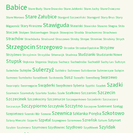
Babice
Stare Budy
Stare Drawsko
Stare Jabłonki
Stare Juchy
Stare Osieczno
Stare Załubice
Stare Worowo
Stargard Szczeciński
Starogard
Stary Brus
Stary
Stawiguda
Stary Kraszew
Stawiski
Bógpomóż
Stawisko
Stawno
Stegna
Stilo
Stoczek
Stolpen
Stolzenhagen
Stopsk
Stowęcino
Strabla
Strachomino
Strachowo
Strachów
Strachówka
Stralsund
Straszewo
Stroby
Strojec
Stromiec
Strubiny
Strych
Strzegocin
Strzegowo
Strzyżew
Strzelce
Strzelce Opolskie
Studzianki
Strzyżewo
Studzianki Nowe
Strzyżmin
Strzyżów
Sttenwijk
Studnica
Stupsk
Stęknica
Stępnica
Stężyca
Suchacz
Suchedniów
Suchodół
Suchy Las
Sufczyn
Sulerzyż
Sulejów
Sulechów
Sulibórz
Sulinowo
Sulisławice
Sulmierzyce
Sulęcin
Susz
Swarzewo
Sumowo
Sumówko
Suradówek
Suskowola
Suwałki
Svendborg
Szadki
Swąderki
Swędkowo
Syberia
Swarzędz
Swornegacie
Sypitki
Szadek
Szczecin
Szałkowo
Szczaniec
Szamocin
Szamotuły
Szarlota
Szałas
Szałe
Szczecinek
Szczekociny
Szczenurze
Szczepankowo
Szcześniki
Szczuczarz
Szczypiorno
Szczytno
Szczytniki
Szelment
Szeląg
Szczuczyn
Szczęsne
Szkotowo
Szewnica
Szklarska Poręba
Szepietowo
Szeroki Bór
Szewce
Szreńsk
Szpetal
Sztynort
Szlasy Mieszki
Szparki
Szpiegowo
Szramowo
Sztum
Szyldak
Szydłowo
Szumowo
Szydłowiec
Szubin
Szulmierz
Szydłówek