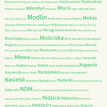
Międzyzdroje
Międzywodzie
Międzychód
Międzyleś
Międzyrzec
Międzyrzecz
Mlock
Miłomłyn
Mniszek
Miętków
Miłakowo
Miłostajki
Mlądz
Mochy
Modlin
Mokas
Modła
Mogilno
Moczyska
Moczysko
Modłki
Moeser
Mokrzyce
Mokowo
Mokrzyca
Mokobody
Mokronos
Molibdorzyce
Morliny
Morsko
Morąg
Morzyczyn
Mosina
Mostowo
Moryń
Morzeszczyn
Most Południowy
Mościska
Mostówka
Mrzeżyno
Mroczno
Mrozy
Moszczenica
Muszaki
Mrągowo
Murzynowo
Mszczonów
Muellrose
Muncheberg
Murowaniec
Myszyniec
Myszczyn
Mącice
Muszyna
Myszadła
Myślinów
Mąkoszyce
Mątyki
Mława
Nacpolsk
Mławka
Mężenin
Młochów
Młodzieszyn
Młynary
Młynki
Napierki
Nadkole
Nadole
Nakło nad Notecią
Nadarzyn
Nadma
Nakło
Naruszewo
Napiwoda
Narty
Narzym
Nasiegniewo
Narew
Nasielsk
Naterki
Nastajki
Nasierowo
Natać
Naumburg
Naunhof
Nawra
NDM
Nałęczów
Nerwik
Neubrandenburg
Neufriedland
Neu Mukran
Nidzica
Nieborów
Niechorze
Neumunster
Neutrebbin
Nicponia
Niedzbórz
Niegocin
Niechłonin
Niedrzwica
Niedźwiadna
Niedźwiedź