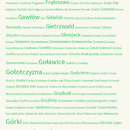
Frąknowo
Gaj
Gady
Frombork
Frydland
Frygnowo
Funka
Fynshav
Gabrysin
Garwolin
Gartz
Gajówka
Garbów
Garczegorze
Gardna Wielka
Gardzienice
Garnek
Gassy
Gawłów
Gdańsk
Gdynia
Gawłowo
Gać
Gdynia Orłowo
Gidle
Giebałtów
Gietrzwałd
Gierwaty
Giławy
Gierłoż
Giethoorn
Giewartów
Gilleleje
Glinojeck
Giżycko
Giżycko Olsztyn
Glaucha
Glina
Glodowo
Gnaty Szczerbaki
Gniewino
Gniewniewice
Gniewoszów
Gniewkowo
Gniezno
Gniew
Gnoien
Goerlitz
Godkowo
Golub-Dobrzyń
Goczałkowice
Golczewo
Goleniów
Golesze
Gorlice
Gorlitz
Goryń
Gorzów Wielkopolski
Gostynin
Goruńsko
Gorzechowo
Gorzków
Gouda
Goławice
Goworowo
Gołańcz
Gozdowo
Gołdap
Gołotczyzna
Gościmin
Gołuń
Gołąb
Gołąbki
Gościno
Goźlin
Graal
Grabie
Muritz
Grabin
Grabowo
Grabów nad Pilicą
Gradki
Graested
Greifswald
Grimma
Grodziczno
Grodno
Grodzisk
Grodzisk Mazowiecki
Grodziszcze
Grodziszcze
Grudusk
Mazowieckie
Gromadno
Großenhain
Grudziądz
Gruenewald
Grunwald
Gryźliny
Gruszka
Gryfice
Grzybowo
Gródek nad Dunajcem
Gryfino
Gródki
Gudowo
Guzów
Gwda Wielka
Grójec
Grębków
Gubin
Guronys
Gutkowo
Gutowo
Gwizdały
Góra Dylewska
Góra Kalwaria
Górale
Góraliki
Góra Puławska
Góra Włodowska
Górki
Górzno
Gąbin
Górki Noteckie
Górowo Iławskie
Górskie
Góry Miechowskie