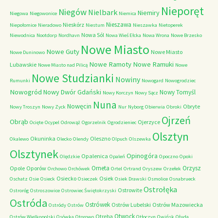
Nieporęt
Niegów
Nielbark
Niemiry
Niegowa
Niegowonice
Niemica
Nieszawa
Nieskórz
Niepołomice
Nieradowo
Niestum
Nieszawka
Nietoperek
Nowa Sól
Niewodnica
Nootdorp
Nordhavn
Nowa Wieś Ełcka
Nowa Wrona
Nowe Brzesko
Nowe Miasto
Nowe Guty
Nowe Miasto
Nowe Duninowo
Nowe Ramoty
Nowe Ramuki
Lubawskie
Nowe Miasto nad Pilicą
Nowe
Nowe Studzianki
Nowiny
Rumunki
Nowogard
Nowogrodziec
Nowogród
Nowy Dwór Gdański
Nowy Tomyśl
Nowy Korczyn
Nowy Sącz
Nuna
Nowęcin
Obryte
Nowy Troszyn
Nowy Zyck
Nur
Nyborg
Obierwia
Obroki
Ojrzeń
Obrąb
Ojerzyce
Ocięte
Ocypel
Odrowąż
Ogorzelnik
Ogrodzieniec
Olsztyn
Okuninka
Oleszno
Okalewo
Olecko
Olendy
Olpuch
Olszewka
Olsztynek
Opinogóra
Opalenica
Olędzkie
Opaleń
Opoczno
Opoki
Orneta
Orzysz
Opole
Oporów
Orchowo
Orchówek
Ortel
Ortrand
Oryszew
Orzełek
Osiecko
Osiek
Oschatz
Osie
Osieck
Osieczek
Osiek Drawski
Osmolice
Osnabrueck
Ostrołęka
Ostrowite
Ostroróg
Ostroszowice
Ostrowiec Świętokrzyski
Ostróda
Ostrówek
Ostrów Lubelski
Ostrów Mazowiecka
Ostródy
Ostrów
Otwock
Otręba
Ostrów Wielkopolski
Osówka
Otorowo
Otłoczyn
Owińsk
Ołuda