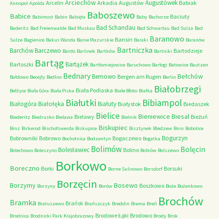
Arciechów
Augustówek
Arcelin
Arkadia
Augustów
Babiak
Annopol
Apolda
Baboszewo
Babice
Baciuty
Babimost
Babin
Babięta
Baby
Bachorze
Bad Schandau
Baderitz
Bad Freienwalde
Bad Muskau
Bad Schwartau
Bad Sulza
Bad
Baranowo
Bansin
Sulze
Bagienice
Bakus Wanda
Banie Mazurskie
Baraki
Baranów
Bartniczka
Barchów
Barczewo
Bartodzieje
Bardo
Barlinek
Bartków
Bartniki
Bartąg
Bartążek
Bartoszki
Bartłomiejowice
Baruchowo
Barłogi
Batowice
Bautzen
Bednary
Bełchów
Bemowo
Bergen am Rugen
Bałdowo
Becejły
Bedlno
Berlin
Białobrzegi
Biała Podlaska
Bełżyce
Biała Góra
Biała Piska
Białe Błoto
Białka
Białutki
Bibiampol
Białogóra
Białołęka
Białuty
Białystok
Biedaszek
Bielice
Bieniewice
Biesal
Bielawy
Bieżuń
Biederitz
Biedrusko
Bielawa
Bielnik
Biskupiec
Binz
Birkerod
Bischofswerda
Biskupice
Bisztynek
Bledzew
Bnin
Bobolice
Bogurzyn
Bobrowniki
Bobrowo
Bogaczewo
Bochotnica
Bodzentyn
Bogatka
Bolimów
Bolęcin
Bolesławiec
Bolino
Bolechowo
Boleszyno
Bolków
Bolszewo
Borkowo
Boreczno
Borki
Borsuki
Borne Sulinowo
Borsdorf
Borzęcin
Borzymy
Bosewo
Boszkowo
Borzyny
Borów
Boże
Bożenkowo
Brochów
Bramka
Brańsk
Bratuszewo
Brańszczyk
Breddin
Brema
Breń
Brodowe Łąki
Brodowo
Brodnica
Brodnicki Park Krajobrazowy
Brody
Brok