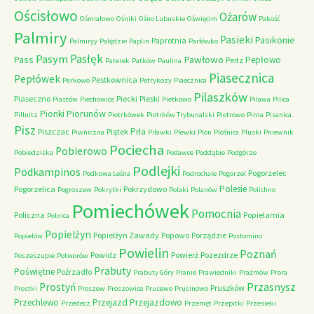
Ościsłowo
Ożarów
Ośmiałowo
Ośniki
Ośno Lubuskie
Oświęcim
Pakość
Palmiry
Pasieki
Pasikonie
Paprotnia
Palmiryy
Palędzie
Paplin
Parłówko
Pasłęk
Pasym
Pawłowo
Pass
Pepłowo
Peitz
Paterek
Patków
Paulina
Piasecznica
Pepłówek
Pestkownica
Perkowo
Petrykozy
Piaecznica
Pilaszków
Piaseczno
Piecki
Pieski
Piastów
Piechowice
Pietkowo
Pilawa
Pilica
Piorunów
Pionki
Pillnitz
Piotrkówek
Piotrków Trybunalski
Piotrowo
Pirna
Pisanica
Pisz
Piła
Piszczac
Piątek
Piwniczna
Piławki
Plewki
Plon
Plośnica
Pluski
Pniewnik
Pociecha
Pobierowo
Pobiedziska
Podawce
Poddąbie
Podgórze
Podlejki
Podkampinos
Pogorzelec
Podkowa Leśna
Podrochale
Pogorzel
Polesie
Pogorzelica
Pokrzydowo
Pogroszew
Pokrytki
Polaki
Polanów
Polichno
Pomiechówek
Pomocnia
Policzna
Popielarnia
Polnica
Popielżyn
Popielżyn Zawady
Popowo
Porządzie
Popielów
Postomino
Powielin
Poznań
Powidz
Powierż
Pozezdrze
Poszeszupie
Potworów
Prabuty
Poświętne
Poźrzadło
Prabuty Góry
Pranie
Prawiedniki
Prażmów
Prora
Przasnysz
Prostyń
Pruszków
Prostki
Proszew
Proszowice
Prusewo
Prusinowo
Przechlewo
Przejazd
Przejazdowo
Przedecz
Przemęt
Przepitki
Przesieki