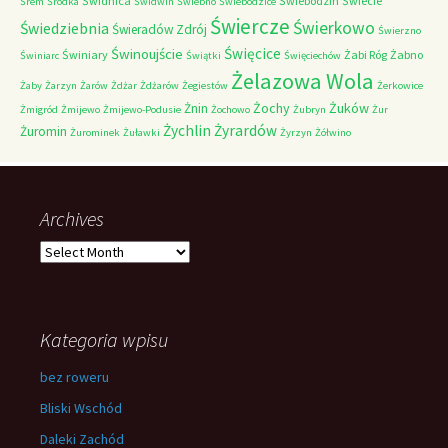
Świdnica
Świebodzin
Świecie
Śrem
Śródka
Świdwin
Świebno
Świebodzice
Świercze
Świerkowo
Świedziebnia
Świeradów Zdrój
Świerzno
Świnoujście
Święcice
Świniary
Żabi Róg
Żabno
Świniarc
Świątki
Święciechów
Żelazowa Wola
Żaby
Żarzyn
Żarów
Żdżar
Żdżarów
Żegiestów
Żerkowice
Żochy
Żuków
Żnin
Żmigród
Żmijewo
Żmijewo-Podusie
Żochowo
Żubryn
Żur
Żychlin
Żyrardów
Żuromin
Żurominek
Żuławki
Żyrzyn
Żółwino
Archives
Archives
Kategoria wpisu
bez roweru
Bliski Wschód
Daleki Zachód