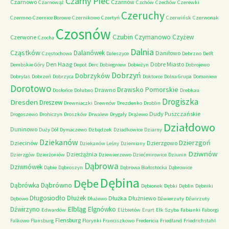
Czarny Piec
Czarnowo
Czarnów
Czarnowąż
Czchów
Czechów
Czerewki
Czeruchy
Czermno
Czernice Borowe
Czernikowo
Czertyń
Czerwińsk
Czerwonak
Czosnów
Czubin
Czymanowo
Czyżew
Czerwone
Czocha
Dalnia
Cząstków
Dalanówek
Daniłowo
Częstochowa
Daleszyce
Debrzno
Delft
Den Haag
Dobre Miasto
Dembskie Góry
Depot
Derc
Dobiegniew
Dobieżyn
Dobrojewo
Dobrzyń
Dobrzyków
Dobrylas
Dobrzeń
Dobrzyca
Doktorce
Dolna Grupa
Domaniew
Dorotowo
Drawsko Pomorskie
Drawno
Dosłońce
Dołubno
Drebkau
Drogiszka
Dresden
Dreszew
Drewniaczki
Drewnów
Drezdenko
Droblin
Dudy Puszczańskie
Drogoszewo
Drohiczyn
Droszków
Drwalew
Drygały
Drążewo
Działdowo
Duninowo
Duży Dół
Dymaczewo
Dzbądzek
Dziadkowice
Dziarny
Dziekanów
Dzierzgoń
Dziecinów
Dzierzgowo
Dziekanów Leśny
Dziemiany
Dziwnów
Dzierżążnia
Dzierzgów
Dzierżoniów
Dziewierzewo
Dziećmirowice
Dziunin
Dąbrowa
Dziwnówek
Dąbie
Dąbroszyn
Dąbrowa Białostocka
Dąbrowice
Dębina
Dębe
Dąbrówno
Dąbrówka
Dębionek
Dębki
Dęblin
Dębniki
Długosiodło
Dłużek
Dłużka
Dłużniewo
Dębowo
Dłużewo
Dźwierzuty
Dźwirzuty
Elbląg
Dźwirzyno
Elgnówko
Edwardów
Elżbietów
Erurt
Ełk Szyba
Fabianki
Faborgi
Flensburg
Falkowo
Flansburg
Florynki
Franciszkowo
Fredericia
Friedland
Friedrichstahl