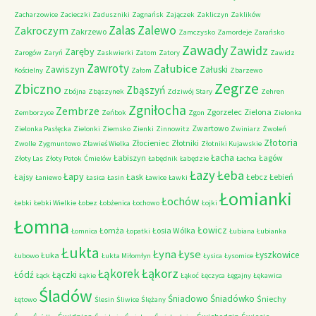
Zacharzowice
Zacieczki
Zaduszniki
Zagnańsk
Zajączek
Zakliczyn
Zaklików
Zalas
Zalewo
Zakroczym
Zakrzewo
Zamczysko
Zamordeje
Zarańsko
Zawady
Zawidz
Zaręby
Zarogów
Zaryń
Zaskwierki
Zatom
Zatory
Zawidz
Zawroty
Załubice
Zawiszyn
Załuski
Kościelny
Załom
Zbarzewo
Zegrze
Zbiczno
Zbąszyń
Zbójna
Zbąszynek
Zdziwój Stary
Zehren
Zgniłocha
Zembrze
Zgorzelec
Zielona
Zemborzyce
Zeńbok
Zgon
Zielonka
Zwartowo
Zielonka Pasłęcka
Zielonki
Ziemsko
Zienki
Zinnowitz
Zwiniarz
Zwoleń
Złotoria
Złocieniec
Złotniki
Zwolle
Zygmuntowo
Zławieś Wielka
Złotniki Kujawskie
Łacha
Łabiszyn
Łagów
Złoty Las
Złoty Potok
Ćmielów
Łabędnik
Łabędzie
Łachca
Łazy
Łeba
Łapy
Łajsy
Łask
Łebcz
Łebień
Łaniewo
Łasica
Łasin
Ławice
Ławki
Łomianki
Łochów
Łebki
Łebki Wielkie
Łobez
Łobżenica
Łochowo
Łojki
Łomna
Łowicz
Łomża
Łosia Wólka
Łomnica
Łopatki
Łubiana
Łubianka
Łukta
Łyna
Łyse
Łyszkowice
Łuka
Łubowo
Łukta Miłomłyn
Łysica
Łysomice
Łąkorz
Łąkorek
Łódź
Łączki
Łąck
Łąkie
Łąkoć
Łęczyca
Łęgajny
Łękawica
Śladów
Śniadowo
Śniadówko
Śniechy
Łętowo
Ślesin
Śliwice
Ślężany