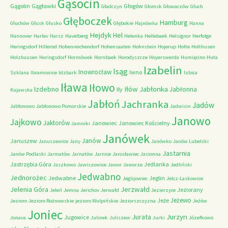
Gąsocin
Gągolin
Gągławki
Głogów
Gładczyn
Głomsk
Głowaczów
Głuch
Głęboczek
Hamburg
Głuchów
Głusk
Głusko
Głębokie
Hajnówka
Hanna
Hejdyk
Hel
Hannover
Harlev
Harsz
Havelberg
Helenka
Hellebaek
Helsignor
Herfolge
Heringsdorf
Hillerod
Hohenreichendorf
Hohensaaten
Hohnstein
Hojerup
Holte
Holthusen
Holzhausen
Horingsdorf
Hormówek
Hornbaek
Horodyszcze
Hoyerswerda
Humięcino
Huta
Izabelin
Isąg
Inowrocław
Iwno
Szklana
Ibramowice
Idzbark
Izbica
Iława
Iłowo
Iłów
Jabłonka
Izdebno
Jabłonna
Iły
Kujawska
Jabłoń
Jachranka
Jadów
Jabłonowo
Jabłonowo Pomorskie
Jadwisin
Janowo
Jajkowo
Jaktorów
Janowiec
Janowiec Kościelny
Jamniki
Janówek
Janów
Januszew
Januszewice
Jany
Janówko
Janów Lubelski
Jastarnia
Janów Podlaski
Jarmatów
Jarnatów
Jarnice
Jarosławiec
Jasionna
Jastrzębia Góra
Jedlanka
Jaszkowo
Jawiszowice
Jawor
Jaworze
Jedliński
Jedwabno
Jednorożec
Jedwabne
Jeglin
Jeglijowiec
Jelcz-Laskowice
Jerzwałd
Jelenia Góra
Jeziorany
Jeleń
Jemna
Jerichov
Jerwałd
Jezierzyce
Jeżewo
Jeże
Jezioro
Jezioro Rożnowskie
jezioro Wulpińskie
Jeziorszczyzna
Jeżów
Joniec
Jurzyn
Jurata
Jugowice
Jonava
Julinek
Juliszew
Jurki
Józefkowo