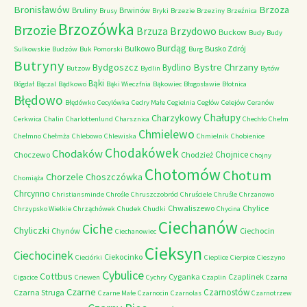
Bronisławów
Brzoza
Bruliny
Brwinów
Brusy
Bryki
Brzezie
Brzeziny
Brzeźnica
Brzozówka
Brzozie
Brzydowo
Brzuza
Buckow
Budy
Budy
Burdąg
Bulkowo
Busko Zdrój
Sulkowskie
Budzów
Buk Pomorski
Burg
Butryny
Bystre Chrzany
Bydgoszcz
Bydlino
Butzow
Bydlin
Bytów
Bąki
Bógdał
Bączal
Bądkowo
Bąki Wieczfnia
Bąkowiec
Błogosławie
Błotnica
Błędowo
Błędówko
Cecylówka
Cedry Małe
Cegielnia
Cegłów
Celejów
Ceranów
Chałupy
Charzykowy
Cerkwica
Chalin
Charlottenlund
Charsznica
Chechło
Chełm
Chmielewo
Chełmno
Chełmża
Chlebowo
Chlewiska
Chmielnik
Chobienice
Chodakówek
Chodaków
Chojnice
Choczewo
Chodzież
Chojny
Chotomów
Chotum
Chorzele
Choszczówka
Chomiąża
Chrcynno
Christiansminde
Chrośle
Chruszczobród
Chruściele
Chruśle
Chrzanowo
Chwaliszewo
Chylice
Chrzypsko Wielkie
Chrząchówek
Chudek
Chudki
Chycina
Ciechanów
Ciche
Chyliczki
Chynów
Ciechocin
Ciechanowiec
Cieksyn
Ciechocinek
Ciekocinko
Cieciórki
Cieplice
Cierpice
Cieszyno
Cybulice
Cottbus
Cyganka
Czaplinek
Cigacice
Criewen
Cychry
Czaplin
Czarna
Czarne
Czarnostów
Czarna Struga
Czarne Małe
Czarnocin
Czarnolas
Czarnotrzew