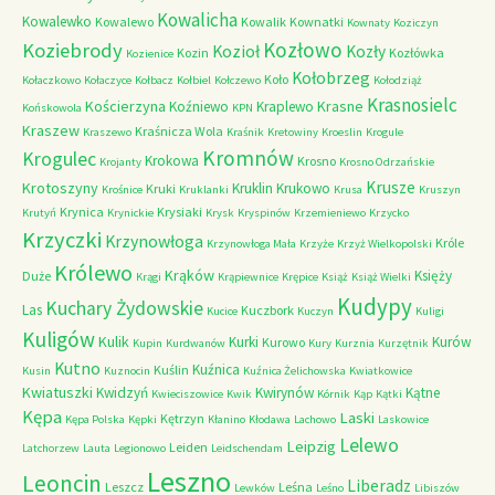
Kowalicha
Kowalewko
Kowalewo
Kowalik
Kownatki
Kownaty
Koziczyn
Kozłowo
Koziebrody
Kozioł
Kozły
Kozin
Kozłówka
Kozienice
Kołobrzeg
Koło
Kołaczkowo
Kołaczyce
Kołbacz
Kołbiel
Kołczewo
Kołodziąż
Krasnosielc
Kościerzyna
Krasne
Koźniewo
Kraplewo
Końskowola
KPN
Kraszew
Kraśnicza Wola
Kraszewo
Kraśnik
Kretowiny
Kroeslin
Krogule
Kromnów
Krogulec
Krokowa
Krosno
Krojanty
Krosno Odrzańskie
Krusze
Krotoszyny
Kruklin
Krukowo
Kruki
Krośnice
Kruklanki
Krusa
Kruszyn
Krynica
Krysiaki
Krutyń
Krynickie
Krysk
Kryspinów
Krzemieniewo
Krzycko
Krzyczki
Krzynowłoga
Króle
Krzynowłoga Mała
Krzyże
Krzyż Wielkopolski
Królewo
Krąków
Księży
Duże
Krągi
Krąpiewnice
Krępice
Książ
Książ Wielki
Kudypy
Kuchary Żydowskie
Las
Kuczbork
Kucice
Kuczyn
Kuligi
Kuligów
Kulik
Kurki
Kurów
Kurowo
Kupin
Kurdwanów
Kury
Kurznia
Kurzętnik
Kutno
Kuźnica
Kuślin
Kusin
Kuznocin
Kuźnica Żelichowska
Kwiatkowice
Kwiatuszki
Kwidzyń
Kwirynów
Kątne
Kwieciszowice
Kwik
Kórnik
Kąp
Kątki
Kępa
Laski
Kętrzyn
Kępa Polska
Kępki
Kłanino
Kłodawa
Lachowo
Laskowice
Lelewo
Leipzig
Leiden
Latchorzew
Lauta
Legionowo
Leidschendam
Leszno
Leoncin
Liberadz
Leszcz
Leśna
Lewków
Leśno
Libiszów