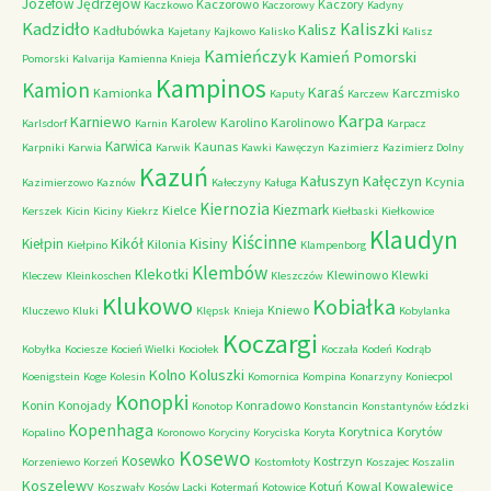
Józefów
Jędrzejów
Kaczorowo
Kaczory
Kaczkowo
Kaczorowy
Kadyny
Kadzidło
Kaliszki
Kalisz
Kadłubówka
Kajetany
Kajkowo
Kalisko
Kalisz
Kamieńczyk
Kamień Pomorski
Pomorski
Kalvarija
Kamienna Knieja
Kampinos
Kamion
Karaś
Kamionka
Karczmisko
Kaputy
Karczew
Karpa
Karniewo
Karolew
Karolino
Karolinowo
Karlsdorf
Karnin
Karpacz
Karwica
Kaunas
Karpniki
Karwia
Karwik
Kawki
Kawęczyn
Kazimierz
Kazimierz Dolny
Kazuń
Kałuszyn
Kałęczyn
Kcynia
Kazimierzowo
Kaznów
Kałeczyny
Kaługa
Kiernozia
Kiezmark
Kielce
Kerszek
Kicin
Kiciny
Kiekrz
Kiełbaski
Kiełkowice
Klaudyn
Kiścinne
Kikół
Kisiny
Kiełpin
Kilonia
Kiełpino
Klampenborg
Klembów
Klekotki
Klewinowo
Klewki
Kleczew
Kleinkoschen
Kleszczów
Klukowo
Kobiałka
Kniewo
Kluczewo
Kluki
Klępsk
Knieja
Kobylanka
Koczargi
Kobyłka
Kociesze
Kocień Wielki
Kociołek
Koczała
Kodeń
Kodrąb
Kolno
Koluszki
Koenigstein
Koge
Kolesin
Komornica
Kompina
Konarzyny
Koniecpol
Konopki
Konin
Konojady
Konradowo
Konotop
Konstancin
Konstantynów Łódzki
Kopenhaga
Korytnica
Korytów
Kopalino
Koronowo
Koryciny
Koryciska
Koryta
Kosewo
Kosewko
Kostrzyn
Korzeniewo
Korzeń
Kostomłoty
Koszajec
Koszalin
Koszelewy
Kotuń
Kowal
Kowalewice
Koszwały
Kosów Lacki
Kotermań
Kotowice