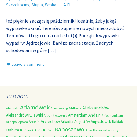
Szczekociny
,
Słupia
,
Włoka
EL
leż pięknie zaczął się październik! Idealnie, żeby jakąś
wyprawkę uknuć. Terenów zupełnie nowych nieco zdobyć.
Terenów – i tego co na nich stoi:))) Początek wyprawki
wypadł w Jędrzejowie. Bardzo zacna stacja. Żadnych
schodów ani w górę
[…]
Leave a comment
Tu byłam
Adamówek
Aleksandrów
Ahlbeck
Abramów
Aeroskobing
Andzin
Aleksandrów Kujawski
Amsterdam
Altranft
Alwernia
Anielin
Anklam
Arciechów
Augustówek
Arcelin
Arkadia
Augustów
Babiak
Annopol
Apolda
Baboszewo
Babice
Baciuty
Babimost
Babin
Babięta
Baby
Bachorze