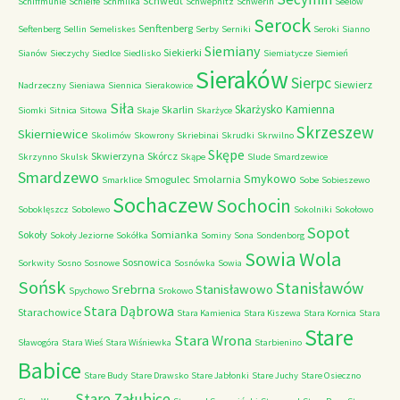
Schwedt
Schiffmuhle
Schleife
Schmilka
Schwepnitz
Schwerin
Seelow
Serock
Senftenberg
Seftenberg
Sellin
Semeliskes
Serby
Serniki
Seroki
Sianno
Siemiany
Siekierki
Sianów
Sieczychy
Siedlce
Siedlisko
Siemiatycze
Siemień
Sieraków
Sierpc
Siewierz
Nadrzeczny
Sieniawa
Siennica
Sierakowice
Siła
Skarżysko Kamienna
Skarlin
Siomki
Sitnica
Sitowa
Skaje
Skarżyce
Skrzeszew
Skierniewice
Skolimów
Skowrony
Skriebinai
Skrudki
Skrwilno
Skępe
Skwierzyna
Skórcz
Skrzynno
Skulsk
Skąpe
Slude
Smardzewice
Smardzewo
Smykowo
Smogulec
Smolarnia
Smarklice
Sobe
Sobieszewo
Sochaczew
Sochocin
Soboklęszcz
Sobolewo
Sokolniki
Sokołowo
Sopot
Sokoły
Somianka
Sokoły Jeziorne
Sokółka
Sominy
Sona
Sondenborg
Sowia Wola
Sosnowica
Sorkwity
Sosno
Sosnowe
Sosnówka
Sowia
Sońsk
Stanisławów
Srebrna
Stanisławowo
Spychowo
Srokowo
Stara Dąbrowa
Starachowice
Stara Kamienica
Stara Kiszewa
Stara Kornica
Stara
Stare
Stara Wrona
Sławogóra
Stara Wieś
Stara Wiśniewka
Starbienino
Babice
Stare Budy
Stare Drawsko
Stare Jabłonki
Stare Juchy
Stare Osieczno
Stare Załubice