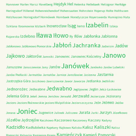
Hejdyk
Hel
Hannover
Harlev
Harsz
Havelberg
Helenka
Hellebaek
Helsignor
Herfolge
Heringsdorf
Hillerod
Hohenreichendorf
Hohensaaten
Hohnstein
Hojerup
Holte
Holthusen
Holzhausen
Horingsdorf
Hormówek
Hornbaek
Horodyszcze
Hoyerswerda
Humięcino
Huta
Izabelin
Isąg
Inowrocław
Iwno
Szklana
Ibramowice
Idzbark
Izbica
Iława
Iłowo
Iłów
Jabłonka
Izdebno
Jabłonna
Iły
Kujawska
Jabłoń
Jachranka
Jadów
Jabłonowo
Jabłonowo Pomorskie
Jadwisin
Janowo
Jajkowo
Jaktorów
Janowiec
Janowiec Kościelny
Jamniki
Janówek
Janów
Januszew
Januszewice
Jany
Janówko
Janów Lubelski
Jastarnia
Janów Podlaski
Jarmatów
Jarnatów
Jarnice
Jarosławiec
Jasionna
Jastrzębia Góra
Jedlanka
Jaszkowo
Jawiszowice
Jawor
Jaworze
Jedliński
Jedwabno
Jednorożec
Jedwabne
Jeglin
Jeglijowiec
Jelcz-Laskowice
Jerzwałd
Jelenia Góra
Jeziorany
Jeleń
Jemna
Jerichov
Jerwałd
Jezierzyce
Jeżewo
Jeże
Jezioro
Jezioro Rożnowskie
jezioro Wulpińskie
Jeziorszczyzna
Jeżów
Joniec
Jurzyn
Jurata
Jugowice
Jonava
Julinek
Juliszew
Jurki
Józefkowo
Józefów
Jędrzejów
Kaczorowo
Kaczory
Kaczkowo
Kaczorowy
Kadyny
Kadzidło
Kaliszki
Kalisz
Kadłubówka
Kajetany
Kajkowo
Kalisko
Kalisz
Kamieńczyk
Kamień Pomorski
Pomorski
Kalvarija
Kamienna Knieja