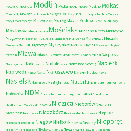
Modlin
Mokas
Modła
Mogilno
Moczyska
Moczysko
Modłki
Moeser
Mokrzyce
Mokowo
Mokrzyca
Mokobody
Mokronos
Molibdorzyce
Morliny
Morsko
Morąg
Morzyczyn
Mosina
Mostowo
Moryń
Morzeszczyn
Most Południowy
Mościska
Mostówka
Mrzeżyno
Mroczno
Mrozy
Moszczenica
Muszaki
Mrągowo
Murzynowo
Mszczonów
Muellrose
Muncheberg
Murowaniec
Myszyniec
Myszczyn
Mącice
Muszyna
Myszadła
Myślinów
Mąkoszyce
Mątyki
Mława
Nacpolsk
Mławka
Mężenin
Młochów
Młodzieszyn
Młynary
Młynki
Napierki
Nadkole
Nadole
Nakło nad Notecią
Nadarzyn
Nadma
Nakło
Naruszewo
Napiwoda
Narty
Narzym
Nasiegniewo
Narew
Nasielsk
Naterki
Nastajki
Nasierowo
Natać
Naumburg
Naunhof
Nawra
NDM
Nałęczów
Nerwik
Neubrandenburg
Neufriedland
Neu Mukran
Nidzica
Nieborów
Niechorze
Neumunster
Neutrebbin
Nicponia
Niedzbórz
Niegocin
Niechłonin
Niedrzwica
Niedźwiadna
Niedźwiedź
Nieporęt
Niegów
Nielbark
Niemiry
Niegowa
Niegowonice
Niemica
Nieszawa
Nieskórz
Niepołomice
Nieradowo
Niestum
Nieszawka
Nietoperek