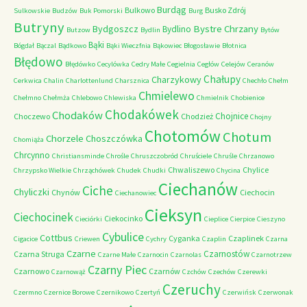
Burdąg
Bulkowo
Busko Zdrój
Sulkowskie
Budzów
Buk Pomorski
Burg
Butryny
Bystre Chrzany
Bydgoszcz
Bydlino
Butzow
Bydlin
Bytów
Bąki
Bógdał
Bączal
Bądkowo
Bąki Wieczfnia
Bąkowiec
Błogosławie
Błotnica
Błędowo
Błędówko
Cecylówka
Cedry Małe
Cegielnia
Cegłów
Celejów
Ceranów
Chałupy
Charzykowy
Cerkwica
Chalin
Charlottenlund
Charsznica
Chechło
Chełm
Chmielewo
Chełmno
Chełmża
Chlebowo
Chlewiska
Chmielnik
Chobienice
Chodakówek
Chodaków
Chojnice
Choczewo
Chodzież
Chojny
Chotomów
Chotum
Chorzele
Choszczówka
Chomiąża
Chrcynno
Christiansminde
Chrośle
Chruszczobród
Chruściele
Chruśle
Chrzanowo
Chwaliszewo
Chylice
Chrzypsko Wielkie
Chrząchówek
Chudek
Chudki
Chycina
Ciechanów
Ciche
Chyliczki
Chynów
Ciechocin
Ciechanowiec
Cieksyn
Ciechocinek
Ciekocinko
Cieciórki
Cieplice
Cierpice
Cieszyno
Cybulice
Cottbus
Cyganka
Czaplinek
Cigacice
Criewen
Cychry
Czaplin
Czarna
Czarne
Czarnostów
Czarna Struga
Czarne Małe
Czarnocin
Czarnolas
Czarnotrzew
Czarny Piec
Czarnowo
Czarnów
Czarnowąż
Czchów
Czechów
Czerewki
Czeruchy
Czermno
Czernice Borowe
Czernikowo
Czertyń
Czerwińsk
Czerwonak