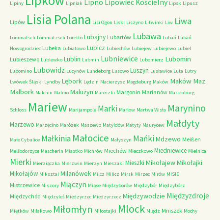
Lipków
Lipno
Lipowiec Kościelny
Lipiny
Lipniak
Lipsk
Lipusz
Lisia Polana
Liwa
Lipów
Lisi Ogon
Liski
Liszyno
Litwinki
Liw
Lubawa
Lubajny
Lubartów
Lommatsch
Lommatzsch
Loretto
Lubań
Lubań
Lubicz
Lubeka
Nowogrodziec
Lubiatowo
Lubiechów
Lubiejew
Lubiejewo
Lubiel
Lubniewice
Lubomin
Lublin
Lubieszewo
Lublewko
Lubmin
Lubomierz
Lubowidz
Luszyn
Lubomino
Lucynów
Lundeborg
Lusowo
Lusławice
Luta
Lutry
Maków Maz.
Lębork
Lwówek Śląski
Lyndby
Lędzin
Macierzysz
Magdeburg
Maków
Malbork
Malużyn
Margonin
Marianów
Malchin
Malmo
Mareczki
Marienburg
Mariew
Marynino
Marki
Schloss
Marijampole
Marlow
Martwa Wisła
Małdyty
Marzewo
Marzęcino
Marózek
Maszewo
Matyldów
Matyty
Maurycew
Małocice
Małkinia
Mańki
Mdzewo
Meißen
Małe Cybulice
Małyszyn
Miedniewice
Miechów
Melibdorzyce
Mescherin
Miastko
Michrów
Mieczkowo
Mielnica
Mierki
Mikołajew
Mikołajki
Mieszki
Mierziączka
Mierzwin
Mierzyn
Mieszaki
Milanówek
Mikołajów
Miksztal
Milcz
Milicz
Mirsk
Mirzec
Mirów
MISIE
Miączyn
Mistrzewice
Miszory
Miąse
Międzyborów
Międzybór
Międzybórz
Międzyzdroje
Międzywodzie
Międzychód
Międzyleś
Międzyrzec
Międzyrzecz
Mlock
Miłomłyn
Mniszek
Miętków
Miłakowo
Miłostajki
Mlądz
Mochy