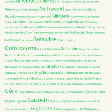
Gawłów
Gdańsk
Gdynia
Gawłowo
Gać
Gdynia Orłowo
Gidle
Giebałtów
Gietrzwałd
Gierwaty
Giławy
Gierłoż
Giethoorn
Giewartów
Gilleleje
Glinojeck
Giżycko
Giżycko Olsztyn
Glaucha
Glina
Glodowo
Gnaty Szczerbaki
Gniewino
Gniewniewice
Gniewoszów
Gniewkowo
Gniezno
Gniew
Gnoien
Goerlitz
Godkowo
Golub-Dobrzyń
Goczałkowice
Golczewo
Goleniów
Golesze
Gorlice
Gorlitz
Goryń
Gorzów Wielkopolski
Gostynin
Goruńsko
Gorzechowo
Gorzków
Gouda
Goławice
Goworowo
Gołańcz
Gozdowo
Gołdap
Gołotczyzna
Gościmin
Gołuń
Gołąb
Gołąbki
Gościno
Goźlin
Graal
Grabie
Muritz
Grabin
Grabowo
Grabów nad Pilicą
Gradki
Graested
Greifswald
Grimma
Grodziczno
Grodno
Grodzisk
Grodzisk Mazowiecki
Grodziszcze
Grodziszcze
Grudusk
Mazowieckie
Gromadno
Großenhain
Grudziądz
Gruenewald
Grunwald
Gryźliny
Gruszka
Gryfice
Grzybowo
Gródek nad Dunajcem
Gryfino
Gródki
Gudowo
Guzów
Gwda Wielka
Grójec
Grębków
Gubin
Guronys
Gutkowo
Gutowo
Gwizdały
Góra Dylewska
Góra Kalwaria
Górale
Góraliki
Góra Puławska
Góra Włodowska
Górki
Górzno
Gąbin
Górki Noteckie
Górowo Iławskie
Górskie
Góry Miechowskie
Gąsocin
Gągolin
Gągławki
Głogów
Gładczyn
Głomsk
Głowaczów
Głuch
Głęboczek
Hamburg
Głuchów
Głusk
Głusko
Głębokie
Hajnówka
Hanna