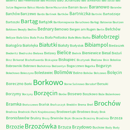
Bad Schandau
Baderitz
Bad Freienwalde
Bad Muskau
Bad Schwartau
Bad Sulza
Bad
Baranowo
Bansin
Sulze
Bagienice
Bakus Wanda
Banie Mazurskie
Baraki
Baranów
Bartniczka
Barchów
Barczewo
Bartodzieje
Bardo
Barlinek
Bartków
Bartniki
Bartąg
Bartążek
Bartoszki
Bartłomiejowice
Baruchowo
Barłogi
Batowice
Bautzen
Bednary
Bełchów
Bemowo
Bergen am Rugen
Bałdowo
Becejły
Bedlno
Berlin
Białobrzegi
Biała Podlaska
Bełżyce
Biała Góra
Biała Piska
Białe Błoto
Białka
Białutki
Bibiampol
Białogóra
Białołęka
Białuty
Białystok
Biedaszek
Bielice
Bieniewice
Biesal
Bielawy
Bieżuń
Biederitz
Biedrusko
Bielawa
Bielnik
Biskupiec
Binz
Birkerod
Bischofswerda
Biskupice
Bisztynek
Bledzew
Bnin
Bobolice
Bogurzyn
Bobrowniki
Bobrowo
Bogaczewo
Bochotnica
Bodzentyn
Bogatka
Bolimów
Bolęcin
Bolesławiec
Bolino
Bolechowo
Boleszyno
Bolków
Bolszewo
Borkowo
Boreczno
Borki
Borsuki
Borne Sulinowo
Borsdorf
Borzęcin
Borzymy
Bosewo
Boszkowo
Borzyny
Borów
Boże
Bożenkowo
Brochów
Bramka
Brańsk
Bratuszewo
Brańszczyk
Breddin
Brema
Breń
Brodowe Łąki
Brodowo
Brodnica
Brodnicki Park Krajobrazowy
Brody
Brok
Bronisławów
Brzoza
Bruliny
Brwinów
Brusy
Bryki
Brzezie
Brzeziny
Brzeźnica
Brzozówka
Brzozie
Brzydowo
Brzuza
Buckow
Budy
Budy