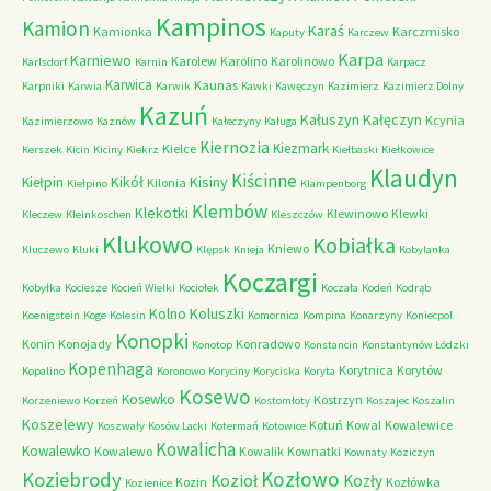
Kampinos
Kamion
Karaś
Kamionka
Karczmisko
Kaputy
Karczew
Karpa
Karniewo
Karolew
Karolino
Karolinowo
Karlsdorf
Karnin
Karpacz
Karwica
Kaunas
Karpniki
Karwia
Karwik
Kawki
Kawęczyn
Kazimierz
Kazimierz Dolny
Kazuń
Kałuszyn
Kałęczyn
Kcynia
Kazimierzowo
Kaznów
Kałeczyny
Kaługa
Kiernozia
Kiezmark
Kielce
Kerszek
Kicin
Kiciny
Kiekrz
Kiełbaski
Kiełkowice
Klaudyn
Kiścinne
Kikół
Kisiny
Kiełpin
Kilonia
Kiełpino
Klampenborg
Klembów
Klekotki
Klewinowo
Klewki
Kleczew
Kleinkoschen
Kleszczów
Klukowo
Kobiałka
Kniewo
Kluczewo
Kluki
Klępsk
Knieja
Kobylanka
Koczargi
Kobyłka
Kociesze
Kocień Wielki
Kociołek
Koczała
Kodeń
Kodrąb
Kolno
Koluszki
Koenigstein
Koge
Kolesin
Komornica
Kompina
Konarzyny
Koniecpol
Konopki
Konin
Konojady
Konradowo
Konotop
Konstancin
Konstantynów Łódzki
Kopenhaga
Korytnica
Korytów
Kopalino
Koronowo
Koryciny
Koryciska
Koryta
Kosewo
Kosewko
Kostrzyn
Korzeniewo
Korzeń
Kostomłoty
Koszajec
Koszalin
Koszelewy
Kotuń
Kowal
Kowalewice
Koszwały
Kosów Lacki
Kotermań
Kotowice
Kowalicha
Kowalewko
Kowalewo
Kowalik
Kownatki
Kownaty
Koziczyn
Kozłowo
Koziebrody
Kozioł
Kozły
Kozin
Kozłówka
Kozienice