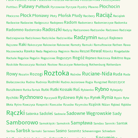
Puławy
Pułtusk
Płochocin
Puttbus
Pyrzowice
Pyrzyce
Pyzdry
Pławno
Raciąż
Płock
Płońsk
Płoniawy
Płudy
Płociczno
Płoty
Racibory
Raciążek
Radom
Racławice
Radawiec
Radgoszcz
Radojewo
Radomierz
Radomierzyce
Radomka
Radoszki
Radomno
Radomsko
Radysy
Radzanowo
Radzanów
Radzewo
Radzieje
Radzymin
Rajkowo
Radziejowice
Radzikowo
Radzików
Radziwiłów
Radzyń
Raki
Rajszew
Rakoszyce
Rakowice
Rakowiec
Ramoty
Ramuki
Ramułtowice
Rathen
Rawa
Rewal
Rawka
Reszel
Mazowiecka
Reda
Regielnica
Regimin
Resko
Ribnitz
Ringebalde
Rogóż
Roguszyn
Rojewo
Rokitno
Rochale
Rogalice
Rogalin
Rogoziniec
Rokitnica
Ropa
Roskilde
Rossoszyca
Rostock
Rostow
Roszczyce
Rotenburg
Rothenburg
Rotterdam
Roztoka
Ruciane-Nida
Rowy
Rozogi
Ruda
Rozalin
Rożnów
Ruda
Rudniki
Ruszczyce
Białaczowska
Rudna
Rudnica
Rudno Jeziorowe
Rugia
Rungsted
Rybno
Ruś
Rutki Kossaki
Ruszkowo
Rutki
Rutka-Tartak
Rybienko
Rybojady
Rychnowo
Rynia
Rydzewo
Ryki
Rynek
Rychliki
Ryczywół
Ryn
Rypin
Ryte
Rząśnik
Błota
Rytro
Rzeczyca
Rzepniki
Rzeszów
Rzuców
Rzymsko
Różan
Rąbież
Rąblów
Rączki
Sadowne Węgrowskie
Sady
Sadoleś
Sabinka
Sadowie
Samborowo
Sampława
Santok
Samoklęski
Samotnik
Sandau
Sanniki
Sarbsk
Sasino
Sassnitz
Sarbia
Sarnaki
Sarnowo
Scheveningen
Schiedam
Secymin