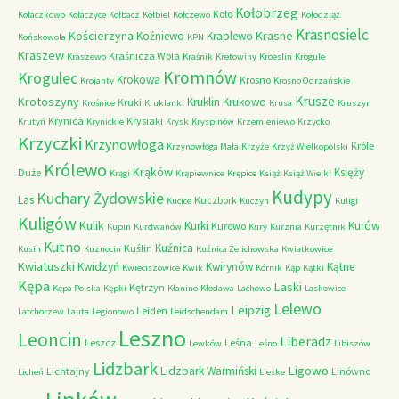
Kołobrzeg
Koło
Kołaczkowo
Kołaczyce
Kołbacz
Kołbiel
Kołczewo
Kołodziąż
Krasnosielc
Kościerzyna
Krasne
Koźniewo
Kraplewo
Końskowola
KPN
Kraszew
Kraśnicza Wola
Kraszewo
Kraśnik
Kretowiny
Kroeslin
Krogule
Kromnów
Krogulec
Krokowa
Krosno
Krojanty
Krosno Odrzańskie
Krusze
Krotoszyny
Kruklin
Krukowo
Kruki
Krośnice
Kruklanki
Krusa
Kruszyn
Krynica
Krysiaki
Krutyń
Krynickie
Krysk
Kryspinów
Krzemieniewo
Krzycko
Krzyczki
Krzynowłoga
Króle
Krzynowłoga Mała
Krzyże
Krzyż Wielkopolski
Królewo
Krąków
Księży
Duże
Krągi
Krąpiewnice
Krępice
Książ
Książ Wielki
Kudypy
Kuchary Żydowskie
Las
Kuczbork
Kucice
Kuczyn
Kuligi
Kuligów
Kulik
Kurki
Kurów
Kurowo
Kupin
Kurdwanów
Kury
Kurznia
Kurzętnik
Kutno
Kuźnica
Kuślin
Kusin
Kuznocin
Kuźnica Żelichowska
Kwiatkowice
Kwiatuszki
Kwidzyń
Kwirynów
Kątne
Kwieciszowice
Kwik
Kórnik
Kąp
Kątki
Kępa
Laski
Kętrzyn
Kępa Polska
Kępki
Kłanino
Kłodawa
Lachowo
Laskowice
Lelewo
Leipzig
Leiden
Latchorzew
Lauta
Legionowo
Leidschendam
Leszno
Leoncin
Liberadz
Leszcz
Leśna
Lewków
Leśno
Libiszów
Lidzbark
Ligowo
Lidzbark Warmiński
Lichtajny
Linówno
Licheń
Lieske