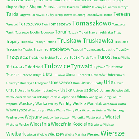
Sławoborze
Słomczyn
Słomin
Słomniki
Słupno
Słupsk
Słupca
Słupia
Tabórz
Służew
Taarbaek
Takomyśle
Tantow
Tarczyn
Teresin
Tarda
Targowo
Tarnowskie Góry
Tarup
Tczew
Telleborg
Teodorówka
Teofile
Tomaszkowo
Tereszewo
Tomaszewo
Terespol
Tleń
Tomczyce
Toruń
Treblinka
Tomki
Topczewo
Topolin
Toporowo
Toszek
Trakai
Trawy
Trląg
Truskaw
Truskawka
Trojany
Trojanów
Troszyn
Trudna
Truskolas
Trzebiatów
Trzcianka
Trzciniec
Trzciel
Trzebuń
Trzemeszno Lubuskie
Trzygłów
Trzęsacz
Turośl
Tuczki
Tuchola
Trzścianka
Trębice
Tujsk
Tum
Turza Wielka
Tułowice
Tynwałd
Tuł
Tułodziad
Tłuchowo
Tyłowo
Tuławki
Ukta
Tłuszcz
Ulinia
Uniechowo
Uchacze
Udryn
Ulikowo
Ulrichorst
Umiastów
Urle
Unieszewo
Uniszki
Unierzyż
Unierzyż Strzegowo
Unin
Upałty
Urowo
Ustka
Ursus
Uzdowo
Urszulin
Usedom
Ustanówek
Ustroń
Uznam
Uścięcice
Vallo
Vilnius
Varso Tower
Veivieriai
Velo Krynica
Velo Poprad
Ves
Wadąg
Walidrogi
Walim
Warka
Warlity Wielkie
Warchały
Warmiak
Wapnica
Warlity
Warszawa
Warta
Wawrzyszew
Wałbrzych
Wałcz
Ważne Młyny
Wda
Wdzydze
Weimar
Weißenberg
Wejsuny
Wiartel
Wejherowo
Welzow
Wereszczyn
Weronika
Westerplatte
Wieczfnia Kościelna
Wieczfnia
Wicko
Wichulec
Wiejce
Wiejsce
Wiersze
Wielbark
Wieliszew
Wieniec
Wieleń
Wielgie
Wielka Piaśnica