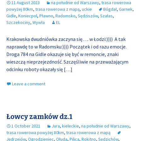
11 August 2023
na południe od Warszawy
,
trasa rowerowa
powyżej 80km
,
trasa rowerowa z mapą
,
uckie
Bógdał
,
Garnek
,
Gidle
,
Koniecpol
,
Pławno
,
Radomsko
,
Sędziszów
,
Szałas
,
Szczekociny
,
Wywła
EL
Krakowska dwudniówka zaczyna się…. w Łodzi:)))) A tak
naprawdę to w Radomsku:)))) Początek i od razu emocje.
Droga 784 na Gidle okazuje się być w remoncie, znaki
wieszczą nieprzejezdność. Szczęśliwie na przeważającym
odcinku roboty okazały się
[…]
Leave a comment
Łowcy zamków dz.1
1 October 2021
Jura
,
kieleckie
,
na południe od Warszawy
,
trasa rowerowa powyżej 80km
,
trasa rowerowa z mapą
Jędrzejów
,
Ogrodzieniec
,
Ołuda
,
Pilica
,
Rokitno
,
Sędzichów
,