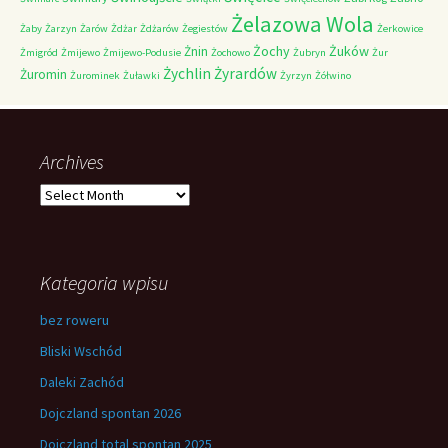
Żelazowa Wola
Żaby
Żarzyn
Żarów
Żdżar
Żdżarów
Żegiestów
Żerkowice
Żochy
Żuków
Żnin
Żmigród
Żmijewo
Żmijewo-Podusie
Żochowo
Żubryn
Żur
Żychlin
Żyrardów
Żuromin
Żurominek
Żuławki
Żyrzyn
Żółwino
Archives
Archives
Kategoria wpisu
bez roweru
Bliski Wschód
Daleki Zachód
Dojczland spontan 2026
Dojczland total spontan 2025