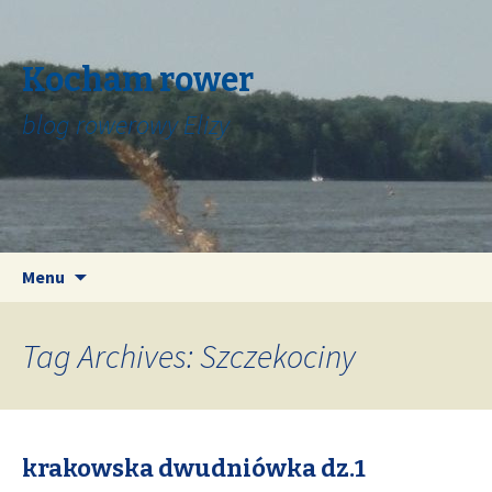
Kocham rower
blog rowerowy Elizy
Skip
Search
Menu
to
for:
content
Tag Archives: Szczekociny
krakowska dwudniówka dz.1