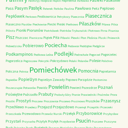
Pasieki
Pasikonie
Paprotnia
Palmiryy
Palędzie
Paplin
Parłówko
Pasłęk
Pasym
Pawłowo
Pass
Pepłowo
Peitz
Paterek
Patków
Paulina
Piasecznica
Pepłówek
Pestkownica
Perkowo
Petrykozy
Piaecznica
Pilaszków
Piaseczno
Piecki
Pieski
Piastów
Piechowice
Pietkowo
Pilawa
Pilica
Piorunów
Pionki
Pillnitz
Piotrkówek
Piotrków Trybunalski
Piotrowo
Pirna
Pisanica
Pisz
Piła
Piszczac
Piątek
Piwniczna
Piławki
Plewki
Plon
Plośnica
Pluski
Pniewnik
Pociecha
Pobierowo
Pobiedziska
Podawce
Poddąbie
Podgórze
Podlejki
Podkampinos
Pogorzelec
Podkowa Leśna
Podrochale
Pogorzel
Polesie
Pogorzelica
Pokrzydowo
Pogroszew
Pokrytki
Polaki
Polanów
Polichno
Pomiechówek
Pomocnia
Policzna
Popielarnia
Polnica
Popielżyn
Popielżyn Zawady
Popowo
Porządzie
Popielów
Postomino
Powielin
Poznań
Powidz
Powierż
Pozezdrze
Poszeszupie
Potworów
Prabuty
Poświętne
Poźrzadło
Prabuty Góry
Pranie
Prawiedniki
Prażmów
Prora
Przasnysz
Prostyń
Pruszków
Prostki
Proszew
Proszowice
Prusewo
Prusinowo
Przechlewo
Przejazd
Przejazdowo
Przedecz
Przemęt
Przepitki
Przesieki
Przyborowice
Przełęk
Przewodowo
Przeszkoda
Przewóz Nurski
Przybysław
Psucin
Przystań
Przytyk
Przyłęk
Przysucha
Przęsławice
Pszczew
Pszczyna
Puck
Pustelnik
Pulsnitz
Purda
Puszcza Mariańska
Puszcza Piska
Puszczykowo