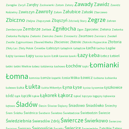
Zawady
Zawidz
Zaręby
Zarogów
Zaryń
Zaskwierki
Zatom
Zatory
Zawidz
Zawroty
Załubice
Zawiszyn
Załuski
Kościelny
Załom
Zbarzewo
Zegrze
Zbiczno
Zbąszyń
Zbójna
Zbąszynek
Zdziwój Stary
Zehren
Zgniłocha
Zembrze
Zgorzelec
Zielona
Zemborzyce
Zeńbok
Zgon
Zielonka
Zwartowo
Zielonka Pasłęcka
Zielonki
Ziemsko
Zienki
Zinnowitz
Zwiniarz
Zwoleń
Złotoria
Złocieniec
Złotniki
Zwolle
Zygmuntowo
Zławieś Wielka
Złotniki Kujawskie
Łacha
Łabiszyn
Łagów
Złoty Las
Złoty Potok
Ćmielów
Łabędnik
Łabędzie
Łachca
Łazy
Łeba
Łapy
Łajsy
Łask
Łebcz
Łebień
Łaniewo
Łasica
Łasin
Ławice
Ławki
Łomianki
Łochów
Łebki
Łebki Wielkie
Łobez
Łobżenica
Łochowo
Łojki
Łomna
Łowicz
Łomża
Łosia Wólka
Łomnica
Łopatki
Łubiana
Łubianka
Łukta
Łyna
Łyse
Łyszkowice
Łuka
Łubowo
Łukta Miłomłyn
Łysica
Łysomice
Łąkorz
Łąkorek
Łódź
Łączki
Łąck
Łąkie
Łąkoć
Łęczyca
Łęgajny
Łękawica
Śladów
Śniadowo
Śniadówko
Śniechy
Łętowo
Ślesin
Śliwice
Ślężany
Świdnica
Świebodzin
Świecie
Śrem
Śródka
Świdwin
Świebno
Świebodzice
Świercze
Świerkowo
Świedziebnia
Świeradów Zdrój
Świerzno
Świnoujście
Święcice
Świniary
Żabi Róg
Żabno
Świniarc
Świątki
Święciechów