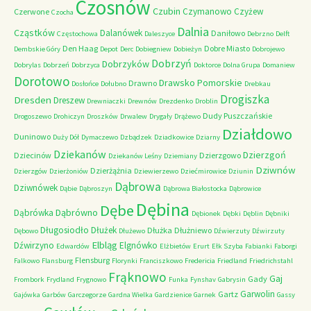
Czosnów
Czubin
Czymanowo
Czyżew
Czerwone
Czocha
Dalnia
Cząstków
Dalanówek
Daniłowo
Częstochowa
Daleszyce
Debrzno
Delft
Den Haag
Dobre Miasto
Dembskie Góry
Depot
Derc
Dobiegniew
Dobieżyn
Dobrojewo
Dobrzyń
Dobrzyków
Dobrylas
Dobrzeń
Dobrzyca
Doktorce
Dolna Grupa
Domaniew
Dorotowo
Drawsko Pomorskie
Drawno
Dosłońce
Dołubno
Drebkau
Drogiszka
Dresden
Dreszew
Drewniaczki
Drewnów
Drezdenko
Droblin
Dudy Puszczańskie
Drogoszewo
Drohiczyn
Droszków
Drwalew
Drygały
Drążewo
Działdowo
Duninowo
Duży Dół
Dymaczewo
Dzbądzek
Dziadkowice
Dziarny
Dziekanów
Dzierzgoń
Dziecinów
Dzierzgowo
Dziekanów Leśny
Dziemiany
Dziwnów
Dzierżążnia
Dzierzgów
Dzierżoniów
Dziewierzewo
Dziećmirowice
Dziunin
Dąbrowa
Dziwnówek
Dąbie
Dąbroszyn
Dąbrowa Białostocka
Dąbrowice
Dębina
Dębe
Dąbrówno
Dąbrówka
Dębionek
Dębki
Dęblin
Dębniki
Długosiodło
Dłużek
Dłużka
Dłużniewo
Dębowo
Dłużewo
Dźwierzuty
Dźwirzuty
Elbląg
Dźwirzyno
Elgnówko
Edwardów
Elżbietów
Erurt
Ełk Szyba
Fabianki
Faborgi
Flensburg
Falkowo
Flansburg
Florynki
Franciszkowo
Fredericia
Friedland
Friedrichstahl
Frąknowo
Gaj
Gady
Frombork
Frydland
Frygnowo
Funka
Fynshav
Gabrysin
Garwolin
Gartz
Gajówka
Garbów
Garczegorze
Gardna Wielka
Gardzienice
Garnek
Gassy