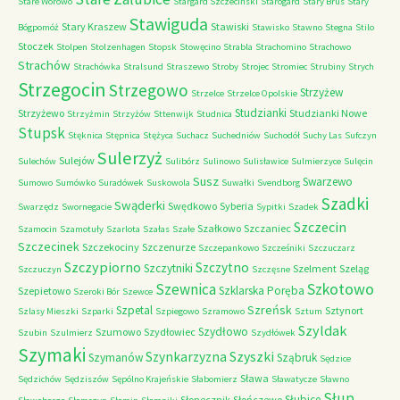
Stare Worowo
Stargard Szczeciński
Starogard
Stary Brus
Stary
Stawiguda
Stary Kraszew
Stawiski
Bógpomóż
Stawisko
Stawno
Stegna
Stilo
Stoczek
Stolpen
Stolzenhagen
Stopsk
Stowęcino
Strabla
Strachomino
Strachowo
Strachów
Strachówka
Stralsund
Straszewo
Stroby
Strojec
Stromiec
Strubiny
Strych
Strzegocin
Strzegowo
Strzyżew
Strzelce
Strzelce Opolskie
Studzianki
Strzyżewo
Studzianki Nowe
Strzyżmin
Strzyżów
Sttenwijk
Studnica
Stupsk
Stęknica
Stępnica
Stężyca
Suchacz
Suchedniów
Suchodół
Suchy Las
Sufczyn
Sulerzyż
Sulejów
Sulechów
Sulibórz
Sulinowo
Sulisławice
Sulmierzyce
Sulęcin
Susz
Swarzewo
Sumowo
Sumówko
Suradówek
Suskowola
Suwałki
Svendborg
Szadki
Swąderki
Swędkowo
Syberia
Swarzędz
Swornegacie
Sypitki
Szadek
Szczecin
Szałkowo
Szczaniec
Szamocin
Szamotuły
Szarlota
Szałas
Szałe
Szczecinek
Szczekociny
Szczenurze
Szczepankowo
Szcześniki
Szczuczarz
Szczypiorno
Szczytno
Szczytniki
Szelment
Szeląg
Szczuczyn
Szczęsne
Szkotowo
Szewnica
Szklarska Poręba
Szepietowo
Szeroki Bór
Szewce
Szreńsk
Szpetal
Sztynort
Szlasy Mieszki
Szparki
Szpiegowo
Szramowo
Sztum
Szyldak
Szydłowo
Szumowo
Szydłowiec
Szubin
Szulmierz
Szydłówek
Szymaki
Szyszki
Szynkarzyzna
Szymanów
Sząbruk
Sędzice
Sława
Sędzichów
Sędziszów
Sępólno Krajeńskie
Słabomierz
Sławatycze
Sławno
Słup
Słubice
Słonecznik
Słończewo