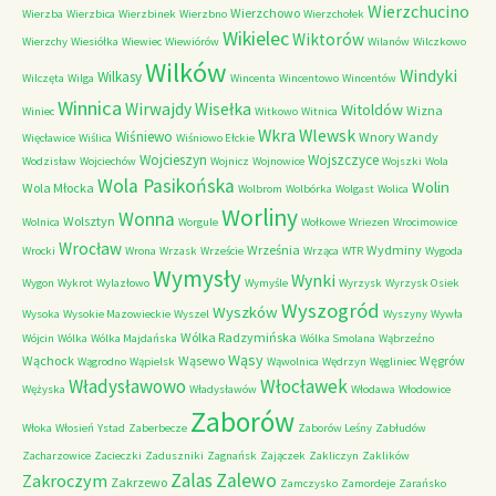
Wierzchucino
Wierzchowo
Wierzba
Wierzbica
Wierzbinek
Wierzbno
Wierzchołek
Wikielec
Wiktorów
Wierzchy
Wiesiółka
Wiewiec
Wiewiórów
Wilanów
Wilczkowo
Wilków
Windyki
Wilkasy
Wilczęta
Wilga
Wincenta
Wincentowo
Wincentów
Winnica
Wirwajdy
Wisełka
Witoldów
Wizna
Winiec
Witkowo
Witnica
Wkra
Wlewsk
Wiśniewo
Wnory Wandy
Więcławice
Wiślica
Wiśniowo Ełckie
Wojcieszyn
Wojszczyce
Wodzisław
Wojciechów
Wojnicz
Wojnowice
Wojszki
Wola
Wola Pasikońska
Wolin
Wola Młocka
Wolbrom
Wolbórka
Wolgast
Wolica
Worliny
Wonna
Wolsztyn
Wolnica
Worgule
Wołkowe
Wriezen
Wrocimowice
Wrocław
Września
Wydminy
Wrocki
Wrona
Wrzask
Wrzeście
Wrząca
WTR
Wygoda
Wymysły
Wynki
Wygon
Wykrot
Wylazłowo
Wymyśle
Wyrzysk
Wyrzysk Osiek
Wyszogród
Wyszków
Wysoka
Wysokie Mazowieckie
Wyszel
Wyszyny
Wywła
Wólka Radzymińska
Wójcin
Wólka
Wólka Majdańska
Wólka Smolana
Wąbrzeźno
Wąsy
Wąchock
Wąsewo
Węgrów
Wągrodno
Wąpielsk
Wąwolnica
Wędrzyn
Węgliniec
Władysławowo
Włocławek
Wężyska
Władysławów
Włodawa
Włodowice
Zaborów
Włoka
Włosień
Ystad
Zaberbecze
Zaborów Leśny
Zabłudów
Zacharzowice
Zacieczki
Zaduszniki
Zagnańsk
Zajączek
Zakliczyn
Zaklików
Zalas
Zalewo
Zakroczym
Zakrzewo
Zamczysko
Zamordeje
Zarańsko