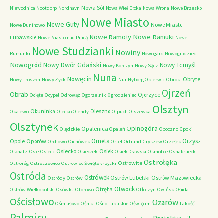
Nowa Sól
Niewodnica
Nootdorp
Nordhavn
Nowa Wieś Ełcka
Nowa Wrona
Nowe Brzesko
Nowe Miasto
Nowe Guty
Nowe Miasto
Nowe Duninowo
Nowe Ramoty
Nowe Ramuki
Lubawskie
Nowe Miasto nad Pilicą
Nowe
Nowe Studzianki
Nowiny
Rumunki
Nowogard
Nowogrodziec
Nowogród
Nowy Dwór Gdański
Nowy Tomyśl
Nowy Korczyn
Nowy Sącz
Nuna
Nowęcin
Obryte
Nowy Troszyn
Nowy Zyck
Nur
Nyborg
Obierwia
Obroki
Ojrzeń
Obrąb
Ojerzyce
Ocięte
Ocypel
Odrowąż
Ogorzelnik
Ogrodzieniec
Olsztyn
Okuninka
Oleszno
Okalewo
Olecko
Olendy
Olpuch
Olszewka
Olsztynek
Opinogóra
Opalenica
Olędzkie
Opaleń
Opoczno
Opoki
Orneta
Orzysz
Opole
Oporów
Orchowo
Orchówek
Ortel
Ortrand
Oryszew
Orzełek
Osiecko
Osiek
Oschatz
Osie
Osieck
Osieczek
Osiek Drawski
Osmolice
Osnabrueck
Ostrołęka
Ostrowite
Ostroróg
Ostroszowice
Ostrowiec Świętokrzyski
Ostróda
Ostrówek
Ostrów Lubelski
Ostrów Mazowiecka
Ostródy
Ostrów
Otwock
Otręba
Ostrów Wielkopolski
Osówka
Otorowo
Otłoczyn
Owińsk
Ołuda
Ościsłowo
Ożarów
Ośmiałowo
Ośniki
Ośno Lubuskie
Oświęcim
Pakość
Palmiry