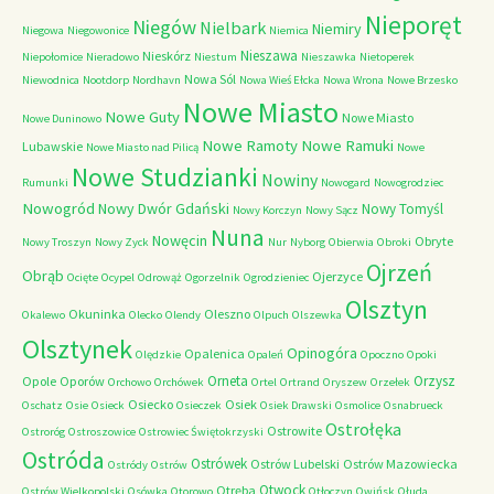
Nieporęt
Niegów
Nielbark
Niemiry
Niegowa
Niegowonice
Niemica
Nieszawa
Nieskórz
Niepołomice
Nieradowo
Niestum
Nieszawka
Nietoperek
Nowa Sól
Niewodnica
Nootdorp
Nordhavn
Nowa Wieś Ełcka
Nowa Wrona
Nowe Brzesko
Nowe Miasto
Nowe Guty
Nowe Miasto
Nowe Duninowo
Nowe Ramoty
Nowe Ramuki
Lubawskie
Nowe Miasto nad Pilicą
Nowe
Nowe Studzianki
Nowiny
Rumunki
Nowogard
Nowogrodziec
Nowogród
Nowy Dwór Gdański
Nowy Tomyśl
Nowy Korczyn
Nowy Sącz
Nuna
Nowęcin
Obryte
Nowy Troszyn
Nowy Zyck
Nur
Nyborg
Obierwia
Obroki
Ojrzeń
Obrąb
Ojerzyce
Ocięte
Ocypel
Odrowąż
Ogorzelnik
Ogrodzieniec
Olsztyn
Okuninka
Oleszno
Okalewo
Olecko
Olendy
Olpuch
Olszewka
Olsztynek
Opinogóra
Opalenica
Olędzkie
Opaleń
Opoczno
Opoki
Orneta
Orzysz
Opole
Oporów
Orchowo
Orchówek
Ortel
Ortrand
Oryszew
Orzełek
Osiecko
Osiek
Oschatz
Osie
Osieck
Osieczek
Osiek Drawski
Osmolice
Osnabrueck
Ostrołęka
Ostrowite
Ostroróg
Ostroszowice
Ostrowiec Świętokrzyski
Ostróda
Ostrówek
Ostrów Lubelski
Ostrów Mazowiecka
Ostródy
Ostrów
Otwock
Otręba
Ostrów Wielkopolski
Osówka
Otorowo
Otłoczyn
Owińsk
Ołuda