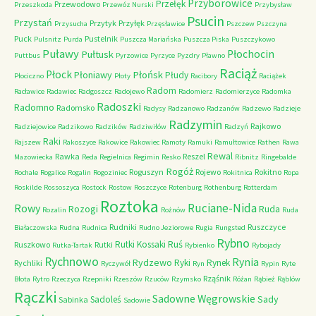
Przyborowice
Przełęk
Przewodowo
Przeszkoda
Przewóz Nurski
Przybysław
Psucin
Przystań
Przytyk
Przyłęk
Przysucha
Przęsławice
Pszczew
Pszczyna
Puck
Pustelnik
Pulsnitz
Purda
Puszcza Mariańska
Puszcza Piska
Puszczykowo
Puławy
Pułtusk
Płochocin
Puttbus
Pyrzowice
Pyrzyce
Pyzdry
Pławno
Raciąż
Płock
Płońsk
Płoniawy
Płudy
Płociczno
Płoty
Racibory
Raciążek
Radom
Racławice
Radawiec
Radgoszcz
Radojewo
Radomierz
Radomierzyce
Radomka
Radoszki
Radomno
Radomsko
Radysy
Radzanowo
Radzanów
Radzewo
Radzieje
Radzymin
Rajkowo
Radziejowice
Radzikowo
Radzików
Radziwiłów
Radzyń
Raki
Rajszew
Rakoszyce
Rakowice
Rakowiec
Ramoty
Ramuki
Ramułtowice
Rathen
Rawa
Rewal
Rawka
Reszel
Mazowiecka
Reda
Regielnica
Regimin
Resko
Ribnitz
Ringebalde
Rogóż
Roguszyn
Rojewo
Rokitno
Rochale
Rogalice
Rogalin
Rogoziniec
Rokitnica
Ropa
Roskilde
Rossoszyca
Rostock
Rostow
Roszczyce
Rotenburg
Rothenburg
Rotterdam
Roztoka
Ruciane-Nida
Rowy
Rozogi
Ruda
Rozalin
Rożnów
Ruda
Rudniki
Ruszczyce
Białaczowska
Rudna
Rudnica
Rudno Jeziorowe
Rugia
Rungsted
Rybno
Ruś
Rutki Kossaki
Ruszkowo
Rutki
Rutka-Tartak
Rybienko
Rybojady
Rychnowo
Rynia
Rydzewo
Ryki
Rynek
Rychliki
Ryczywół
Ryn
Rypin
Ryte
Rząśnik
Błota
Rytro
Rzeczyca
Rzepniki
Rzeszów
Rzuców
Rzymsko
Różan
Rąbież
Rąblów
Rączki
Sadowne Węgrowskie
Sady
Sadoleś
Sabinka
Sadowie