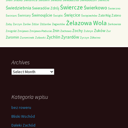
Śrem
Śródka
Świdwin
Świebno
Świebodzice
Świercze
Świerkowo
Świedziebnia
Świeradów Zdrój
Świerzno
Świnoujście
Święcice
Świniary
Żabi Róg
Żabno
Świniarc
Świątki
Święciechów
Żelazowa Wola
Żaby
Żarzyn
Żarów
Żdżar
Żdżarów
Żegiestów
Żerkowice
Żochy
Żuków
Żnin
Żmigród
Żmijewo
Żmijewo-Podusie
Żochowo
Żubryn
Żur
Żychlin
Żyrardów
Żuromin
Żurominek
Żuławki
Żyrzyn
Żółwino
Archives
Archives
Kategoria wpisu
bez roweru
Bliski Wschód
Daleki Zachód