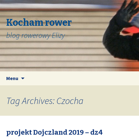
Kocham rower
blog rowerowy Elizy
Skip
Search
Menu
to
for:
content
Tag Archives: Czocha
projekt Dojczland 2019 – dz4