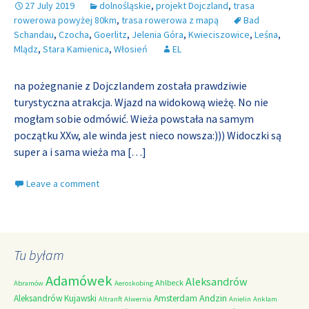
27 July 2019
dolnośląskie
,
projekt Dojczland
,
trasa
rowerowa powyżej 80km
,
trasa rowerowa z mapą
Bad
Schandau
,
Czocha
,
Goerlitz
,
Jelenia Góra
,
Kwieciszowice
,
Leśna
,
Mlądz
,
Stara Kamienica
,
Włosień
EL
na pożegnanie z Dojczlandem została prawdziwie
turystyczna atrakcja. Wjazd na widokową wieżę. No nie
mogłam sobie odmówić. Wieża powstała na samym
początku XXw, ale winda jest nieco nowsza:))) Widoczki są
super a i sama wieża ma
[…]
Leave a comment
Tu byłam
Adamówek
Aleksandrów
Ahlbeck
Abramów
Aeroskobing
Andzin
Aleksandrów Kujawski
Amsterdam
Altranft
Alwernia
Anielin
Anklam