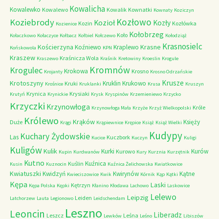
Kowalicha
Kowalewko
Kowalewo
Kowalik
Kownatki
Kownaty
Koziczyn
Kozłowo
Koziebrody
Kozioł
Kozły
Kozin
Kozłówka
Kozienice
Kołobrzeg
Koło
Kołaczkowo
Kołaczyce
Kołbacz
Kołbiel
Kołczewo
Kołodziąż
Krasnosielc
Kościerzyna
Krasne
Koźniewo
Kraplewo
Końskowola
KPN
Kraszew
Kraśnicza Wola
Kraszewo
Kraśnik
Kretowiny
Kroeslin
Krogule
Kromnów
Krogulec
Krokowa
Krosno
Krojanty
Krosno Odrzańskie
Krusze
Krotoszyny
Kruklin
Krukowo
Kruki
Krośnice
Kruklanki
Krusa
Kruszyn
Krynica
Krysiaki
Krutyń
Krynickie
Krysk
Kryspinów
Krzemieniewo
Krzycko
Krzyczki
Krzynowłoga
Króle
Krzynowłoga Mała
Krzyże
Krzyż Wielkopolski
Królewo
Krąków
Księży
Duże
Krągi
Krąpiewnice
Krępice
Książ
Książ Wielki
Kudypy
Kuchary Żydowskie
Las
Kuczbork
Kucice
Kuczyn
Kuligi
Kuligów
Kulik
Kurki
Kurów
Kurowo
Kupin
Kurdwanów
Kury
Kurznia
Kurzętnik
Kutno
Kuźnica
Kuślin
Kusin
Kuznocin
Kuźnica Żelichowska
Kwiatkowice
Kwiatuszki
Kwidzyń
Kwirynów
Kątne
Kwieciszowice
Kwik
Kórnik
Kąp
Kątki
Kępa
Laski
Kętrzyn
Kępa Polska
Kępki
Kłanino
Kłodawa
Lachowo
Laskowice
Lelewo
Leipzig
Leiden
Latchorzew
Lauta
Legionowo
Leidschendam
Leszno
Leoncin
Liberadz
Leszcz
Leśna
Lewków
Leśno
Libiszów