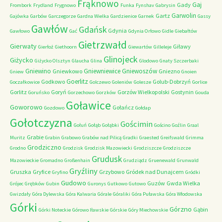
Frąknowo
Gaj
Gady
Frombork
Frydland
Frygnowo
Funka
Fynshav
Gabrysin
Garwolin
Gartz
Gajówka
Garbów
Garczegorze
Gardna Wielka
Gardzienice
Garnek
Gassy
Gawłów
Gdańsk
Gdynia
Gawłowo
Gać
Gdynia Orłowo
Gidle
Giebałtów
Gietrzwałd
Gierwaty
Giławy
Gierłoż
Giethoorn
Giewartów
Gilleleje
Glinojeck
Giżycko
Giżycko Olsztyn
Glaucha
Glina
Glodowo
Gnaty Szczerbaki
Gniewino
Gniewniewice
Gniewoszów
Gniewkowo
Gniezno
Gniew
Gnoien
Goerlitz
Godkowo
Golub-Dobrzyń
Goczałkowice
Golczewo
Goleniów
Golesze
Gorlice
Gorlitz
Goryń
Gorzów Wielkopolski
Gostynin
Goruńsko
Gorzechowo
Gorzków
Gouda
Goławice
Goworowo
Gołańcz
Gozdowo
Gołdap
Gołotczyzna
Gościmin
Gołuń
Gołąb
Gołąbki
Gościno
Goźlin
Graal
Grabie
Muritz
Grabin
Grabowo
Grabów nad Pilicą
Gradki
Graested
Greifswald
Grimma
Grodziczno
Grodno
Grodzisk
Grodzisk Mazowiecki
Grodziszcze
Grodziszcze
Grudusk
Mazowieckie
Gromadno
Großenhain
Grudziądz
Gruenewald
Grunwald
Gryźliny
Gruszka
Gryfice
Grzybowo
Gródek nad Dunajcem
Gryfino
Gródki
Gudowo
Guzów
Gwda Wielka
Grójec
Grębków
Gubin
Guronys
Gutkowo
Gutowo
Gwizdały
Góra Dylewska
Góra Kalwaria
Górale
Góraliki
Góra Puławska
Góra Włodowska
Górki
Górzno
Gąbin
Górki Noteckie
Górowo Iławskie
Górskie
Góry Miechowskie