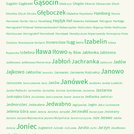
Gąsocin
Gągolin
Gągławki
Głogów
Gładczyn
Głomsk
Głowaczów
Głuch
Głęboczek
Hamburg
Głuchów
Głusk
Głusko
Głębokie
Hajnówka
Hanna
Hejdyk
Hel
Hannover
Harlev
Harsz
Havelberg
Helenka
Hellebaek
Helsignor
Herfolge
Heringsdorf
Hillerod
Hohenreichendorf
Hohensaaten
Hohnstein
Hojerup
Holte
Holthusen
Holzhausen
Horingsdorf
Hormówek
Hornbaek
Horodyszcze
Hoyerswerda
Humięcino
Huta
Izabelin
Isąg
Inowrocław
Iwno
Szklana
Ibramowice
Idzbark
Izbica
Iława
Iłowo
Iłów
Jabłonka
Izdebno
Jabłonna
Iły
Kujawska
Jabłoń
Jachranka
Jadów
Jabłonowo
Jabłonowo Pomorskie
Jadwisin
Janowo
Jajkowo
Jaktorów
Janowiec
Janowiec Kościelny
Jamniki
Janówek
Janów
Januszew
Januszewice
Jany
Janówko
Janów Lubelski
Jastarnia
Janów Podlaski
Jarmatów
Jarnatów
Jarnice
Jarosławiec
Jasionna
Jastrzębia Góra
Jedlanka
Jaszkowo
Jawiszowice
Jawor
Jaworze
Jedliński
Jedwabno
Jednorożec
Jedwabne
Jeglin
Jeglijowiec
Jelcz-Laskowice
Jerzwałd
Jelenia Góra
Jeziorany
Jeleń
Jemna
Jerichov
Jerwałd
Jezierzyce
Jeżewo
Jeże
Jezioro
Jezioro Rożnowskie
jezioro Wulpińskie
Jeziorszczyzna
Jeżów
Joniec
Jurzyn
Jurata
Jugowice
Jonava
Julinek
Juliszew
Jurki
Józefkowo