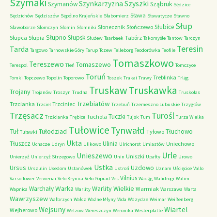
Szymaki
Szyszki
Szynkarzyzna
Szymanów
Sząbruk
Sędzice
Sława
Sędzichów
Sędziszów
Sępólno Krajeńskie
Słabomierz
Sławatycze
Sławno
Słup
Słubice
Słonecznik
Słończewo
Sławoborze
Słomczyn
Słomin
Słomniki
Słupno
Słupsk
Słupca
Słupia
Tabórz
Służew
Taarbaek
Takomyśle
Tantow
Tarczyn
Teresin
Tarda
Targowo
Tarnowskie Góry
Tarup
Tczew
Telleborg
Teodorówka
Teofile
Tomaszkowo
Tereszewo
Tomaszewo
Terespol
Tleń
Tomczyce
Toruń
Treblinka
Tomki
Topczewo
Topolin
Toporowo
Toszek
Trakai
Trawy
Trląg
Truskaw
Truskawka
Trojany
Trojanów
Troszyn
Trudna
Truskolas
Trzebiatów
Trzcianka
Trzciniec
Trzciel
Trzebuń
Trzemeszno Lubuskie
Trzygłów
Trzęsacz
Turośl
Tuczki
Tuchola
Trzścianka
Trębice
Tujsk
Tum
Turza Wielka
Tułowice
Tynwałd
Tuł
Tułodziad
Tłuchowo
Tyłowo
Tuławki
Ukta
Tłuszcz
Ulinia
Uniechowo
Uchacze
Udryn
Ulikowo
Ulrichorst
Umiastów
Urle
Unieszewo
Uniszki
Unierzyż
Unierzyż Strzegowo
Unin
Upałty
Urowo
Ustka
Ursus
Uzdowo
Urszulin
Usedom
Ustanówek
Ustroń
Uznam
Uścięcice
Vallo
Vilnius
Varso Tower
Veivieriai
Velo Krynica
Velo Poprad
Ves
Wadąg
Walidrogi
Walim
Warka
Warlity Wielkie
Warchały
Warmiak
Wapnica
Warlity
Warszawa
Warta
Wawrzyszew
Wałbrzych
Wałcz
Ważne Młyny
Wda
Wdzydze
Weimar
Weißenberg
Wejsuny
Wiartel
Wejherowo
Welzow
Wereszczyn
Weronika
Westerplatte