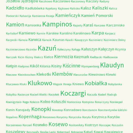
Józefów
Jędrzejów
Kaczorowo
Kaczory
Kaczkowo
Kaczorowy
Kadyny
Kadzidło
Kaliszki
Kalisz
Kadłubówka
Kajetany
Kajkowo
Kalisko
Kalisz
Kamieńczyk
Kamień Pomorski
Pomorski
Kalvarija
Kamienna Knieja
Kampinos
Kamion
Karaś
Kamionka
Karczmisko
Kaputy
Karczew
Karpa
Karniewo
Karolew
Karolino
Karolinowo
Karlsdorf
Karnin
Karpacz
Karwica
Kaunas
Karpniki
Karwia
Karwik
Kawki
Kawęczyn
Kazimierz
Kazimierz Dolny
Kazuń
Kałuszyn
Kałęczyn
Kcynia
Kazimierzowo
Kaznów
Kałeczyny
Kaługa
Kiernozia
Kiezmark
Kielce
Kerszek
Kicin
Kiciny
Kiekrz
Kiełbaski
Kiełkowice
Klaudyn
Kiścinne
Kikół
Kisiny
Kiełpin
Kilonia
Kiełpino
Klampenborg
Klembów
Klekotki
Klewinowo
Klewki
Kleczew
Kleinkoschen
Kleszczów
Klukowo
Kobiałka
Kniewo
Kluczewo
Kluki
Klępsk
Knieja
Kobylanka
Koczargi
Kobyłka
Kociesze
Kocień Wielki
Kociołek
Koczała
Kodeń
Kodrąb
Kolno
Koluszki
Koenigstein
Koge
Kolesin
Komornica
Kompina
Konarzyny
Koniecpol
Konopki
Konin
Konojady
Konradowo
Konotop
Konstancin
Konstantynów Łódzki
Kopenhaga
Korytnica
Korytów
Kopalino
Koronowo
Koryciny
Koryciska
Koryta
Kosewo
Kosewko
Kostrzyn
Korzeniewo
Korzeń
Kostomłoty
Koszajec
Koszalin
Koszelewy
Kotuń
Kowal
Kowalewice
Koszwały
Kosów Lacki
Kotermań
Kotowice