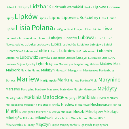
Lidzbark
Ligowo
Lidzbark Warmiński
Lichtajny
Linówno
Licheń
Lieske
Lipków
Lipno
Lipowiec Kościelny
Lipiny
Lipniak
Lipsk
Lipusz
Lisia Polana
Liwa
Lipów
Lisi Ogon
Liski
Liszyno
Litwinki
Liw
Lubawa
Lubajny
Lubartów
Lommatsch
Lommatzsch
Loretto
Lubań
Lubań
Lubicz
Lubeka
Nowogrodziec
Lubiatowo
Lubiechów
Lubiejew
Lubiejewo
Lubiel
Lubniewice
Lubomin
Lublin
Lubieszewo
Lublewko
Lubmin
Lubomierz
Lubowidz
Luszyn
Lubomino
Lucynów
Lundeborg
Lusowo
Lusławice
Luta
Lutry
Maków Maz.
Lębork
Lwówek Śląski
Lyndby
Lędzin
Macierzysz
Magdeburg
Maków
Malbork
Malużyn
Margonin
Marianów
Malchin
Malmo
Mareczki
Marienburg
Mariew
Marynino
Marki
Schloss
Marijampole
Marlow
Martwa Wisła
Małdyty
Marzewo
Marzęcino
Marózek
Maszewo
Matyldów
Matyty
Maurycew
Małocice
Małkinia
Mańki
Mdzewo
Meißen
Małe Cybulice
Małyszyn
Miedniewice
Miechów
Melibdorzyce
Mescherin
Miastko
Michrów
Mieczkowo
Mielnica
Mierki
Mikołajew
Mikołajki
Mieszki
Mierziączka
Mierzwin
Mierzyn
Mieszaki
Milanówek
Mikołajów
Miksztal
Milcz
Milicz
Mirsk
Mirzec
Mirów
MISIE
Miączyn
Mistrzewice
Miszory
Miąse
Międzyborów
Międzybór
Międzybórz