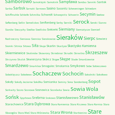
Samborowo
Sampława
Santok
Samoklęski
Samotnik
Sandau
Sanniki
Sarbsk
Sasino
Sassnitz
Sarbia
Sarnaki
Sarnowo
Scheveningen
Schiedam
Secymin
Schwedt
Schiffmuhle
Schleife
Schmilka
Schwepnitz
Schwerin
Seelow
Serock
Senftenberg
Seftenberg
Sellin
Semeliskes
Serby
Serniki
Seroki
Sianno
Siemiany
Siekierki
Sianów
Sieczychy
Siedlce
Siedlisko
Siemiatycze
Siemień
Sieraków
Sierpc
Siewierz
Nadrzeczny
Sieniawa
Siennica
Sierakowice
Siła
Skarżysko Kamienna
Skarlin
Siomki
Sitnica
Sitowa
Skaje
Skarżyce
Skrzeszew
Skierniewice
Skolimów
Skowrony
Skriebinai
Skrudki
Skrwilno
Skępe
Skwierzyna
Skórcz
Skrzynno
Skulsk
Skąpe
Slude
Smardzewice
Smardzewo
Smykowo
Smogulec
Smolarnia
Smarklice
Sobe
Sobieszewo
Sochaczew
Sochocin
Soboklęszcz
Sobolewo
Sokolniki
Sokołowo
Sopot
Sokoły
Somianka
Sokoły Jeziorne
Sokółka
Sominy
Sona
Sondenborg
Sowia Wola
Sosnowica
Sorkwity
Sosno
Sosnowe
Sosnówka
Sowia
Sońsk
Stanisławów
Srebrna
Stanisławowo
Spychowo
Srokowo
Stara Dąbrowa
Starachowice
Stara Kamienica
Stara Kiszewa
Stara Kornica
Stara
Stare
Stara Wrona
Sławogóra
Stara Wieś
Stara Wiśniewka
Starbienino