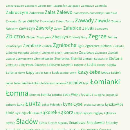
Zacharzowice
Zacieczki
Zaduszniki
Zagnańsk
Zajączek
Zakliczyn
Zaklików
Zalas
Zalewo
Zakroczym
Zakrzewo
Zamczysko
Zamordeje
Zarańsko
Zawady
Zawidz
Zaręby
Zarogów
Zaryń
Zaskwierki
Zatom
Zatory
Zawidz
Zawroty
Załubice
Zawiszyn
Załuski
Kościelny
Załom
Zbarzewo
Zegrze
Zbiczno
Zbąszyń
Zbójna
Zbąszynek
Zdziwój Stary
Zehren
Zgniłocha
Zembrze
Zgorzelec
Zielona
Zemborzyce
Zeńbok
Zgon
Zielonka
Zwartowo
Zielonka Pasłęcka
Zielonki
Ziemsko
Zienki
Zinnowitz
Zwiniarz
Zwoleń
Złotoria
Złocieniec
Złotniki
Zwolle
Zygmuntowo
Zławieś Wielka
Złotniki Kujawskie
Łacha
Łabiszyn
Łagów
Złoty Las
Złoty Potok
Ćmielów
Łabędnik
Łabędzie
Łachca
Łazy
Łeba
Łapy
Łajsy
Łask
Łebcz
Łebień
Łaniewo
Łasica
Łasin
Ławice
Ławki
Łomianki
Łochów
Łebki
Łebki Wielkie
Łobez
Łobżenica
Łochowo
Łojki
Łomna
Łowicz
Łomża
Łosia Wólka
Łomnica
Łopatki
Łubiana
Łubianka
Łukta
Łyna
Łyse
Łyszkowice
Łuka
Łubowo
Łukta Miłomłyn
Łysica
Łysomice
Łąkorz
Łąkorek
Łódź
Łączki
Łąck
Łąkie
Łąkoć
Łęczyca
Łęgajny
Łękawica
Śladów
Śniadowo
Śniadówko
Śniechy
Łętowo
Ślesin
Śliwice
Ślężany
Świdnica
Świebodzin
Świecie