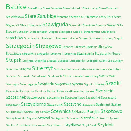
Babice
Stare Budy
Stare Drawsko
Stare Jabłonki
Stare Juchy
Stare Osieczno
Stare Załubice
Stare Worowo
Stargard Szczeciński
Starogard
Stary Brus
Stary
Stawiguda
Stary Kraszew
Stawiski
Bógpomóż
Stawisko
Stawno
Stegna
Stilo
Stoczek
Stolpen
Stolzenhagen
Stopsk
Stowęcino
Strabla
Strachomino
Strachowo
Strachów
Strachówka
Stralsund
Straszewo
Stroby
Strojec
Stromiec
Strubiny
Strych
Strzegocin
Strzegowo
Strzyżew
Strzelce
Strzelce Opolskie
Studzianki
Strzyżewo
Studzianki Nowe
Strzyżmin
Strzyżów
Sttenwijk
Studnica
Stupsk
Stęknica
Stępnica
Stężyca
Suchacz
Suchedniów
Suchodół
Suchy Las
Sufczyn
Sulerzyż
Sulejów
Sulechów
Sulibórz
Sulinowo
Sulisławice
Sulmierzyce
Sulęcin
Susz
Swarzewo
Sumowo
Sumówko
Suradówek
Suskowola
Suwałki
Svendborg
Szadki
Swąderki
Swędkowo
Syberia
Swarzędz
Swornegacie
Sypitki
Szadek
Szczecin
Szałkowo
Szczaniec
Szamocin
Szamotuły
Szarlota
Szałas
Szałe
Szczecinek
Szczekociny
Szczenurze
Szczepankowo
Szcześniki
Szczuczarz
Szczypiorno
Szczytno
Szczytniki
Szelment
Szeląg
Szczuczyn
Szczęsne
Szkotowo
Szewnica
Szklarska Poręba
Szepietowo
Szeroki Bór
Szewce
Szreńsk
Szpetal
Sztynort
Szlasy Mieszki
Szparki
Szpiegowo
Szramowo
Sztum
Szyldak
Szydłowo
Szumowo
Szydłowiec
Szubin
Szulmierz
Szydłówek