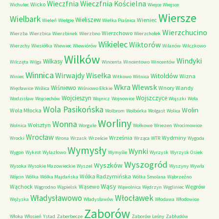
Wieczfnia Kościelna
Wieczfnia
Wicko
Wichulec
Wiejce
Wiejsce
Wiersze
Wielbark
Wieliszew
Wieniec
Wieleń
Wielgie
Wielka Piaśnica
Wierzchucino
Wierzchowo
Wierzba
Wierzbica
Wierzbinek
Wierzbno
Wierzchołek
Wikielec
Wiktorów
Wierzchy
Wiesiółka
Wiewiec
Wiewiórów
Wilanów
Wilczkowo
Wilków
Windyki
Wilkasy
Wilczęta
Wilga
Wincenta
Wincentowo
Wincentów
Winnica
Wirwajdy
Wisełka
Witoldów
Wizna
Winiec
Witkowo
Witnica
Wkra
Wlewsk
Wiśniewo
Wnory Wandy
Więcławice
Wiślica
Wiśniowo Ełckie
Wojcieszyn
Wojszczyce
Wodzisław
Wojciechów
Wojnicz
Wojnowice
Wojszki
Wola
Wola Pasikońska
Wolin
Wola Młocka
Wolbrom
Wolbórka
Wolgast
Wolica
Worliny
Wonna
Wolsztyn
Wolnica
Worgule
Wołkowe
Wriezen
Wrocimowice
Wrocław
Września
Wydminy
Wrocki
Wrona
Wrzask
Wrzeście
Wrząca
WTR
Wygoda
Wymysły
Wynki
Wygon
Wykrot
Wylazłowo
Wymyśle
Wyrzysk
Wyrzysk Osiek
Wyszogród
Wyszków
Wysoka
Wysokie Mazowieckie
Wyszel
Wyszyny
Wywła
Wólka Radzymińska
Wójcin
Wólka
Wólka Majdańska
Wólka Smolana
Wąbrzeźno
Wąsy
Wąchock
Wąsewo
Węgrów
Wągrodno
Wąpielsk
Wąwolnica
Wędrzyn
Węgliniec
Władysławowo
Włocławek
Wężyska
Władysławów
Włodawa
Włodowice
Zaborów
Włoka
Włosień
Ystad
Zaberbecze
Zaborów Leśny
Zabłudów