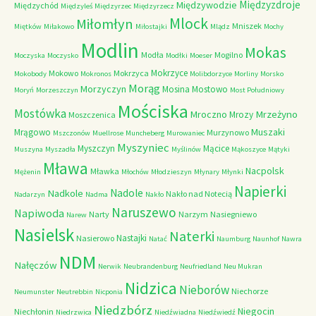
Międzyzdroje
Międzywodzie
Międzychód
Międzyleś
Międzyrzec
Międzyrzecz
Mlock
Miłomłyn
Mniszek
Miętków
Miłakowo
Miłostajki
Mlądz
Mochy
Modlin
Mokas
Modła
Mogilno
Moczyska
Moczysko
Modłki
Moeser
Mokrzyce
Mokowo
Mokrzyca
Mokobody
Mokronos
Molibdorzyce
Morliny
Morsko
Morąg
Morzyczyn
Mosina
Mostowo
Moryń
Morzeszczyn
Most Południowy
Mościska
Mostówka
Mrzeżyno
Mroczno
Mrozy
Moszczenica
Muszaki
Mrągowo
Murzynowo
Mszczonów
Muellrose
Muncheberg
Murowaniec
Myszyniec
Myszczyn
Mącice
Muszyna
Myszadła
Myślinów
Mąkoszyce
Mątyki
Mława
Nacpolsk
Mławka
Mężenin
Młochów
Młodzieszyn
Młynary
Młynki
Napierki
Nadkole
Nadole
Nakło nad Notecią
Nadarzyn
Nadma
Nakło
Naruszewo
Napiwoda
Narty
Narzym
Nasiegniewo
Narew
Nasielsk
Naterki
Nastajki
Nasierowo
Natać
Naumburg
Naunhof
Nawra
NDM
Nałęczów
Nerwik
Neubrandenburg
Neufriedland
Neu Mukran
Nidzica
Nieborów
Niechorze
Neumunster
Neutrebbin
Nicponia
Niedzbórz
Niegocin
Niechłonin
Niedrzwica
Niedźwiadna
Niedźwiedź