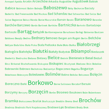
Arciechów
Augustówek
Arcelin
Arkadia
Augustów
Babiak
Annopol
Apolda
Baboszewo
Babice
Baciuty
Babimost
Babin
Babięta
Baby
Bachorze
Bad Schandau
Baderitz
Bad Freienwalde
Bad Muskau
Bad Schwartau
Bad Sulza
Bad
Baranowo
Bansin
Sulze
Bagienice
Bakus Wanda
Banie Mazurskie
Baraki
Baranów
Bartniczka
Barchów
Barczewo
Bartodzieje
Bardo
Barlinek
Bartków
Bartniki
Bartąg
Bartążek
Bartoszki
Bartłomiejowice
Baruchowo
Barłogi
Batowice
Bautzen
Bednary
Bełchów
Bemowo
Bergen am Rugen
Bałdowo
Becejły
Bedlno
Berlin
Białobrzegi
Biała Podlaska
Bełżyce
Biała Góra
Biała Piska
Białe Błoto
Białka
Białutki
Bibiampol
Białogóra
Białołęka
Białuty
Białystok
Biedaszek
Bielice
Bieniewice
Biesal
Bielawy
Bieżuń
Biederitz
Biedrusko
Bielawa
Bielnik
Biskupiec
Binz
Birkerod
Bischofswerda
Biskupice
Bisztynek
Bledzew
Bnin
Bobolice
Bogurzyn
Bobrowniki
Bobrowo
Bogaczewo
Bochotnica
Bodzentyn
Bogatka
Bolimów
Bolęcin
Bolesławiec
Bolino
Bolechowo
Boleszyno
Bolków
Bolszewo
Borkowo
Boreczno
Borki
Borsuki
Borne Sulinowo
Borsdorf
Borzęcin
Borzymy
Bosewo
Boszkowo
Borzyny
Borów
Boże
Bożenkowo
Brochów
Bramka
Brańsk
Bratuszewo
Brańszczyk
Breddin
Brema
Breń
Brodowe Łąki
Brodowo
Brodnica
Brodnicki Park Krajobrazowy
Brody
Brok