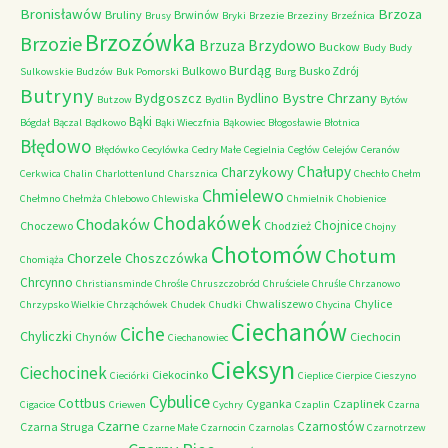
Bronisławów
Brzoza
Bruliny
Brwinów
Brusy
Bryki
Brzezie
Brzeziny
Brzeźnica
Brzozówka
Brzozie
Brzydowo
Brzuza
Buckow
Budy
Budy
Burdąg
Bulkowo
Busko Zdrój
Sulkowskie
Budzów
Buk Pomorski
Burg
Butryny
Bystre Chrzany
Bydgoszcz
Bydlino
Butzow
Bydlin
Bytów
Bąki
Bógdał
Bączal
Bądkowo
Bąki Wieczfnia
Bąkowiec
Błogosławie
Błotnica
Błędowo
Błędówko
Cecylówka
Cedry Małe
Cegielnia
Cegłów
Celejów
Ceranów
Chałupy
Charzykowy
Cerkwica
Chalin
Charlottenlund
Charsznica
Chechło
Chełm
Chmielewo
Chełmno
Chełmża
Chlebowo
Chlewiska
Chmielnik
Chobienice
Chodakówek
Chodaków
Chojnice
Choczewo
Chodzież
Chojny
Chotomów
Chotum
Chorzele
Choszczówka
Chomiąża
Chrcynno
Christiansminde
Chrośle
Chruszczobród
Chruściele
Chruśle
Chrzanowo
Chwaliszewo
Chylice
Chrzypsko Wielkie
Chrząchówek
Chudek
Chudki
Chycina
Ciechanów
Ciche
Chyliczki
Chynów
Ciechocin
Ciechanowiec
Cieksyn
Ciechocinek
Ciekocinko
Cieciórki
Cieplice
Cierpice
Cieszyno
Cybulice
Cottbus
Cyganka
Czaplinek
Cigacice
Criewen
Cychry
Czaplin
Czarna
Czarne
Czarnostów
Czarna Struga
Czarne Małe
Czarnocin
Czarnolas
Czarnotrzew