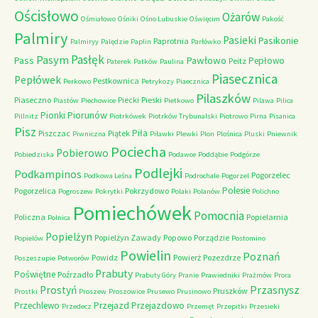
Ościsłowo
Ożarów
Ośmiałowo
Ośniki
Ośno Lubuskie
Oświęcim
Pakość
Palmiry
Pasieki
Pasikonie
Paprotnia
Palmiryy
Palędzie
Paplin
Parłówko
Pasłęk
Pasym
Pawłowo
Pass
Pepłowo
Peitz
Paterek
Patków
Paulina
Piasecznica
Pepłówek
Pestkownica
Perkowo
Petrykozy
Piaecznica
Pilaszków
Piaseczno
Piecki
Pieski
Piastów
Piechowice
Pietkowo
Pilawa
Pilica
Piorunów
Pionki
Pillnitz
Piotrkówek
Piotrków Trybunalski
Piotrowo
Pirna
Pisanica
Pisz
Piła
Piszczac
Piątek
Piwniczna
Piławki
Plewki
Plon
Plośnica
Pluski
Pniewnik
Pociecha
Pobierowo
Pobiedziska
Podawce
Poddąbie
Podgórze
Podlejki
Podkampinos
Pogorzelec
Podkowa Leśna
Podrochale
Pogorzel
Polesie
Pogorzelica
Pokrzydowo
Pogroszew
Pokrytki
Polaki
Polanów
Polichno
Pomiechówek
Pomocnia
Policzna
Popielarnia
Polnica
Popielżyn
Popielżyn Zawady
Popowo
Porządzie
Popielów
Postomino
Powielin
Poznań
Powidz
Powierż
Pozezdrze
Poszeszupie
Potworów
Prabuty
Poświętne
Poźrzadło
Prabuty Góry
Pranie
Prawiedniki
Prażmów
Prora
Przasnysz
Prostyń
Pruszków
Prostki
Proszew
Proszowice
Prusewo
Prusinowo
Przechlewo
Przejazd
Przejazdowo
Przedecz
Przemęt
Przepitki
Przesieki