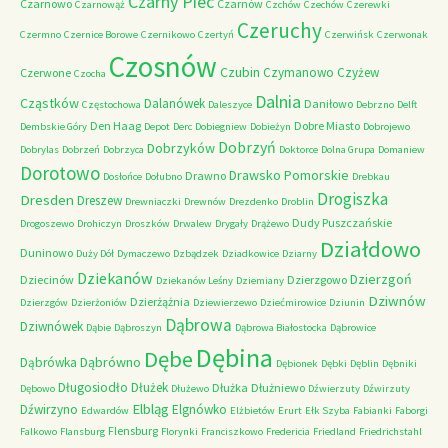
Czarny Piec
Czarnowo
Czarnów
Czarnowąż
Czchów
Czechów
Czerewki
Czeruchy
Czermno
Czernice Borowe
Czernikowo
Czertyń
Czerwińsk
Czerwonak
Czosnów
Czubin
Czymanowo
Czyżew
Czerwone
Czocha
Dalnia
Cząstków
Dalanówek
Daniłowo
Częstochowa
Daleszyce
Debrzno
Delft
Den Haag
Dobre Miasto
Dembskie Góry
Depot
Derc
Dobiegniew
Dobieżyn
Dobrojewo
Dobrzyń
Dobrzyków
Dobrylas
Dobrzeń
Dobrzyca
Doktorce
Dolna Grupa
Domaniew
Dorotowo
Drawsko Pomorskie
Drawno
Dosłońce
Dołubno
Drebkau
Drogiszka
Dresden
Dreszew
Drewniaczki
Drewnów
Drezdenko
Droblin
Dudy Puszczańskie
Drogoszewo
Drohiczyn
Droszków
Drwalew
Drygały
Drążewo
Działdowo
Duninowo
Duży Dół
Dymaczewo
Dzbądzek
Dziadkowice
Dziarny
Dziekanów
Dzierzgoń
Dziecinów
Dzierzgowo
Dziekanów Leśny
Dziemiany
Dziwnów
Dzierżążnia
Dzierzgów
Dzierżoniów
Dziewierzewo
Dziećmirowice
Dziunin
Dąbrowa
Dziwnówek
Dąbie
Dąbroszyn
Dąbrowa Białostocka
Dąbrowice
Dębina
Dębe
Dąbrówno
Dąbrówka
Dębionek
Dębki
Dęblin
Dębniki
Długosiodło
Dłużek
Dłużka
Dłużniewo
Dębowo
Dłużewo
Dźwierzuty
Dźwirzuty
Elbląg
Dźwirzyno
Elgnówko
Edwardów
Elżbietów
Erurt
Ełk Szyba
Fabianki
Faborgi
Flensburg
Falkowo
Flansburg
Florynki
Franciszkowo
Fredericia
Friedland
Friedrichstahl