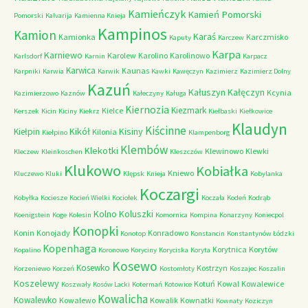
Kamieńczyk
Kamień Pomorski
Pomorski
Kalvarija
Kamienna Knieja
Kampinos
Kamion
Karaś
Kamionka
Karczmisko
Kaputy
Karczew
Karpa
Karniewo
Karolew
Karolino
Karolinowo
Karlsdorf
Karnin
Karpacz
Karwica
Kaunas
Karpniki
Karwia
Karwik
Kawki
Kawęczyn
Kazimierz
Kazimierz Dolny
Kazuń
Kałuszyn
Kałęczyn
Kcynia
Kazimierzowo
Kaznów
Kałeczyny
Kaługa
Kiernozia
Kiezmark
Kielce
Kerszek
Kicin
Kiciny
Kiekrz
Kiełbaski
Kiełkowice
Klaudyn
Kiścinne
Kikół
Kisiny
Kiełpin
Kilonia
Kiełpino
Klampenborg
Klembów
Klekotki
Klewinowo
Klewki
Kleczew
Kleinkoschen
Kleszczów
Klukowo
Kobiałka
Kniewo
Kluczewo
Kluki
Klępsk
Knieja
Kobylanka
Koczargi
Kobyłka
Kociesze
Kocień Wielki
Kociołek
Koczała
Kodeń
Kodrąb
Kolno
Koluszki
Koenigstein
Koge
Kolesin
Komornica
Kompina
Konarzyny
Koniecpol
Konopki
Konin
Konojady
Konradowo
Konotop
Konstancin
Konstantynów Łódzki
Kopenhaga
Korytnica
Korytów
Kopalino
Koronowo
Koryciny
Koryciska
Koryta
Kosewo
Kosewko
Kostrzyn
Korzeniewo
Korzeń
Kostomłoty
Koszajec
Koszalin
Koszelewy
Kotuń
Kowal
Kowalewice
Koszwały
Kosów Lacki
Kotermań
Kotowice
Kowalicha
Kowalewko
Kowalewo
Kowalik
Kownatki
Kownaty
Koziczyn