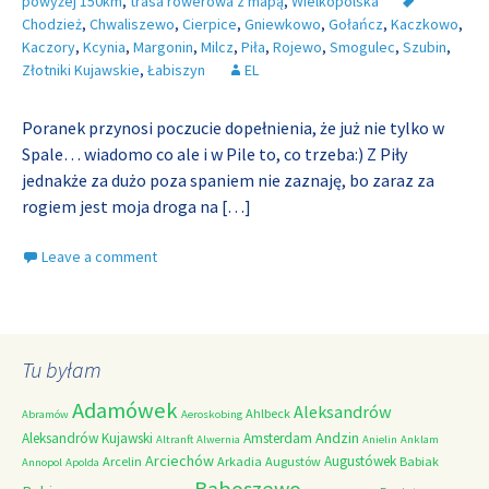
powyżej 150km
,
trasa rowerowa z mapą
,
Wielkopolska
Chodzież
,
Chwaliszewo
,
Cierpice
,
Gniewkowo
,
Gołańcz
,
Kaczkowo
,
Kaczory
,
Kcynia
,
Margonin
,
Milcz
,
Piła
,
Rojewo
,
Smogulec
,
Szubin
,
Złotniki Kujawskie
,
Łabiszyn
EL
Poranek przynosi poczucie dopełnienia, że już nie tylko w
Spale… wiadomo co ale i w Pile to, co trzeba:) Z Piły
jednakże za dużo poza spaniem nie zaznaję, bo zaraz za
rogiem jest moja droga na
[…]
Leave a comment
Tu byłam
Adamówek
Aleksandrów
Ahlbeck
Abramów
Aeroskobing
Andzin
Aleksandrów Kujawski
Amsterdam
Altranft
Alwernia
Anielin
Anklam
Arciechów
Augustówek
Arcelin
Arkadia
Augustów
Babiak
Annopol
Apolda