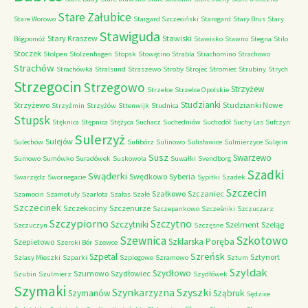
Stare Załubice
Stare Worowo
Stargard Szczeciński
Starogard
Stary Brus
Stary
Stawiguda
Stary Kraszew
Stawiski
Bógpomóż
Stawisko
Stawno
Stegna
Stilo
Stoczek
Stolpen
Stolzenhagen
Stopsk
Stowęcino
Strabla
Strachomino
Strachowo
Strachów
Strachówka
Stralsund
Straszewo
Stroby
Strojec
Stromiec
Strubiny
Strych
Strzegocin
Strzegowo
Strzyżew
Strzelce
Strzelce Opolskie
Studzianki
Strzyżewo
Studzianki Nowe
Strzyżmin
Strzyżów
Sttenwijk
Studnica
Stupsk
Stęknica
Stępnica
Stężyca
Suchacz
Suchedniów
Suchodół
Suchy Las
Sufczyn
Sulerzyż
Sulejów
Sulechów
Sulibórz
Sulinowo
Sulisławice
Sulmierzyce
Sulęcin
Susz
Swarzewo
Sumowo
Sumówko
Suradówek
Suskowola
Suwałki
Svendborg
Szadki
Swąderki
Swędkowo
Syberia
Swarzędz
Swornegacie
Sypitki
Szadek
Szczecin
Szałkowo
Szczaniec
Szamocin
Szamotuły
Szarlota
Szałas
Szałe
Szczecinek
Szczekociny
Szczenurze
Szczepankowo
Szcześniki
Szczuczarz
Szczypiorno
Szczytno
Szczytniki
Szelment
Szeląg
Szczuczyn
Szczęsne
Szkotowo
Szewnica
Szklarska Poręba
Szepietowo
Szeroki Bór
Szewce
Szreńsk
Szpetal
Sztynort
Szlasy Mieszki
Szparki
Szpiegowo
Szramowo
Sztum
Szyldak
Szydłowo
Szumowo
Szydłowiec
Szubin
Szulmierz
Szydłówek
Szymaki
Szyszki
Szynkarzyzna
Szymanów
Sząbruk
Sędzice