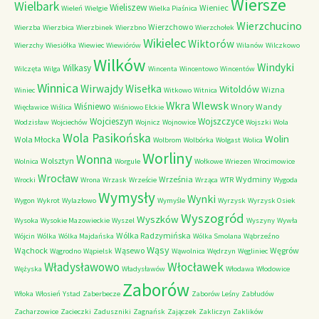
Wiersze
Wielbark
Wieliszew
Wieniec
Wieleń
Wielgie
Wielka Piaśnica
Wierzchucino
Wierzchowo
Wierzba
Wierzbica
Wierzbinek
Wierzbno
Wierzchołek
Wikielec
Wiktorów
Wierzchy
Wiesiółka
Wiewiec
Wiewiórów
Wilanów
Wilczkowo
Wilków
Windyki
Wilkasy
Wilczęta
Wilga
Wincenta
Wincentowo
Wincentów
Winnica
Wirwajdy
Wisełka
Witoldów
Wizna
Winiec
Witkowo
Witnica
Wkra
Wlewsk
Wiśniewo
Wnory Wandy
Więcławice
Wiślica
Wiśniowo Ełckie
Wojcieszyn
Wojszczyce
Wodzisław
Wojciechów
Wojnicz
Wojnowice
Wojszki
Wola
Wola Pasikońska
Wolin
Wola Młocka
Wolbrom
Wolbórka
Wolgast
Wolica
Worliny
Wonna
Wolsztyn
Wolnica
Worgule
Wołkowe
Wriezen
Wrocimowice
Wrocław
Września
Wydminy
Wrocki
Wrona
Wrzask
Wrzeście
Wrząca
WTR
Wygoda
Wymysły
Wynki
Wygon
Wykrot
Wylazłowo
Wymyśle
Wyrzysk
Wyrzysk Osiek
Wyszogród
Wyszków
Wysoka
Wysokie Mazowieckie
Wyszel
Wyszyny
Wywła
Wólka Radzymińska
Wójcin
Wólka
Wólka Majdańska
Wólka Smolana
Wąbrzeźno
Wąsy
Wąchock
Wąsewo
Węgrów
Wągrodno
Wąpielsk
Wąwolnica
Wędrzyn
Węgliniec
Władysławowo
Włocławek
Wężyska
Władysławów
Włodawa
Włodowice
Zaborów
Włoka
Włosień
Ystad
Zaberbecze
Zaborów Leśny
Zabłudów
Zacharzowice
Zacieczki
Zaduszniki
Zagnańsk
Zajączek
Zakliczyn
Zaklików