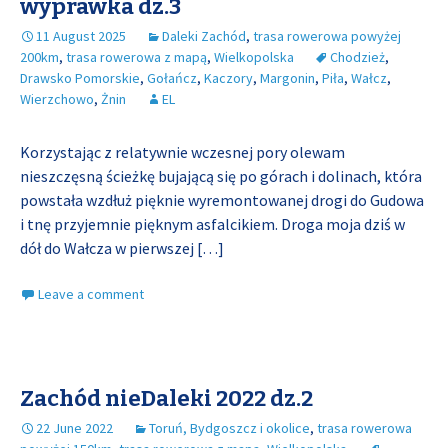
wyprawka dz.3
11 August 2025
Daleki Zachód
,
trasa rowerowa powyżej
200km
,
trasa rowerowa z mapą
,
Wielkopolska
Chodzież
,
Drawsko Pomorskie
,
Gołańcz
,
Kaczory
,
Margonin
,
Piła
,
Wałcz
,
Wierzchowo
,
Żnin
EL
Korzystając z relatywnie wczesnej pory olewam
nieszczęsną ścieżkę bujającą się po górach i dolinach, która
powstała wzdłuż pięknie wyremontowanej drogi do Gudowa
i tnę przyjemnie pięknym asfalcikiem. Droga moja dziś w
dół do Wałcza w pierwszej
[…]
Leave a comment
Zachód nieDaleki 2022 dz.2
22 June 2022
Toruń, Bydgoszcz i okolice
,
trasa rowerowa