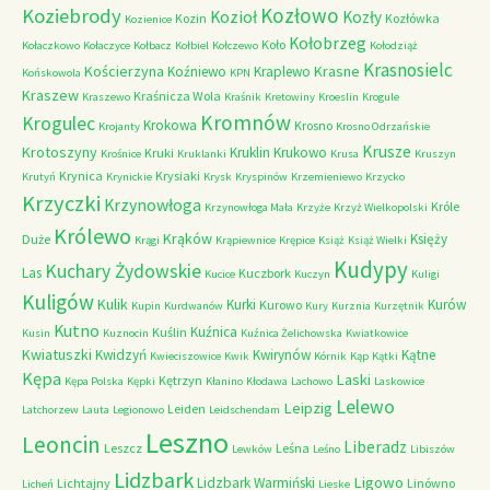
Kozłowo
Koziebrody
Kozioł
Kozły
Kozin
Kozłówka
Kozienice
Kołobrzeg
Koło
Kołaczkowo
Kołaczyce
Kołbacz
Kołbiel
Kołczewo
Kołodziąż
Krasnosielc
Kościerzyna
Krasne
Koźniewo
Kraplewo
Końskowola
KPN
Kraszew
Kraśnicza Wola
Kraszewo
Kraśnik
Kretowiny
Kroeslin
Krogule
Kromnów
Krogulec
Krokowa
Krosno
Krojanty
Krosno Odrzańskie
Krusze
Krotoszyny
Kruklin
Krukowo
Kruki
Krośnice
Kruklanki
Krusa
Kruszyn
Krynica
Krysiaki
Krutyń
Krynickie
Krysk
Kryspinów
Krzemieniewo
Krzycko
Krzyczki
Krzynowłoga
Króle
Krzynowłoga Mała
Krzyże
Krzyż Wielkopolski
Królewo
Krąków
Księży
Duże
Krągi
Krąpiewnice
Krępice
Książ
Książ Wielki
Kudypy
Kuchary Żydowskie
Las
Kuczbork
Kucice
Kuczyn
Kuligi
Kuligów
Kulik
Kurki
Kurów
Kurowo
Kupin
Kurdwanów
Kury
Kurznia
Kurzętnik
Kutno
Kuźnica
Kuślin
Kusin
Kuznocin
Kuźnica Żelichowska
Kwiatkowice
Kwiatuszki
Kwidzyń
Kwirynów
Kątne
Kwieciszowice
Kwik
Kórnik
Kąp
Kątki
Kępa
Laski
Kętrzyn
Kępa Polska
Kępki
Kłanino
Kłodawa
Lachowo
Laskowice
Lelewo
Leipzig
Leiden
Latchorzew
Lauta
Legionowo
Leidschendam
Leszno
Leoncin
Liberadz
Leszcz
Leśna
Lewków
Leśno
Libiszów
Lidzbark
Ligowo
Lidzbark Warmiński
Lichtajny
Linówno
Licheń
Lieske