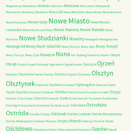
Nieszawa
Nieskórz
Niepołomice
Nieradowo
Niestum
Nieszawka
Nietoperek
Nowa Sól
Niewodnica
Nootdorp
Nordhavn
Nowa Wieś Ełcka
Nowa Wrona
Nowe Brzesko
Nowe Miasto
Nowe Guty
Nowe Miasto
Nowe Duninowo
Nowe Ramoty
Nowe Ramuki
Lubawskie
Nowe Miasto nad Pilicą
Nowe
Nowe Studzianki
Nowiny
Rumunki
Nowogard
Nowogrodziec
Nowogród
Nowy Dwór Gdański
Nowy Tomyśl
Nowy Korczyn
Nowy Sącz
Nuna
Nowęcin
Obryte
Nowy Troszyn
Nowy Zyck
Nur
Nyborg
Obierwia
Obroki
Ojrzeń
Obrąb
Ojerzyce
Ocięte
Ocypel
Odrowąż
Ogorzelnik
Ogrodzieniec
Olsztyn
Okuninka
Oleszno
Okalewo
Olecko
Olendy
Olpuch
Olszewka
Olsztynek
Opinogóra
Opalenica
Olędzkie
Opaleń
Opoczno
Opoki
Orneta
Orzysz
Opole
Oporów
Orchowo
Orchówek
Ortel
Ortrand
Oryszew
Orzełek
Osiecko
Osiek
Oschatz
Osie
Osieck
Osieczek
Osiek Drawski
Osmolice
Osnabrueck
Ostrołęka
Ostrowite
Ostroróg
Ostroszowice
Ostrowiec Świętokrzyski
Ostróda
Ostrówek
Ostrów Lubelski
Ostrów Mazowiecka
Ostródy
Ostrów
Otwock
Otręba
Ostrów Wielkopolski
Osówka
Otorowo
Otłoczyn
Owińsk
Ołuda
Ościsłowo
Ożarów
Ośmiałowo
Ośniki
Ośno Lubuskie
Oświęcim
Pakość