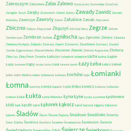
Zalas
Zalewo
Zakroczym
Zakrzewo
Zamczysko
Zamordeje
Zarańsko
Zawady
Zawidz
Zaręby
Zarogów
Zaryń
Zaskwierki
Zatom
Zatory
Zawidz
Zawroty
Załubice
Zawiszyn
Załuski
Kościelny
Załom
Zbarzewo
Zegrze
Zbiczno
Zbąszyń
Zbójna
Zbąszynek
Zdziwój Stary
Zehren
Zgniłocha
Zembrze
Zgorzelec
Zielona
Zemborzyce
Zeńbok
Zgon
Zielonka
Zwartowo
Zielonka Pasłęcka
Zielonki
Ziemsko
Zienki
Zinnowitz
Zwiniarz
Zwoleń
Złotoria
Złocieniec
Złotniki
Zwolle
Zygmuntowo
Zławieś Wielka
Złotniki Kujawskie
Łacha
Łabiszyn
Łagów
Złoty Las
Złoty Potok
Ćmielów
Łabędnik
Łabędzie
Łachca
Łazy
Łeba
Łapy
Łajsy
Łask
Łebcz
Łebień
Łaniewo
Łasica
Łasin
Ławice
Ławki
Łomianki
Łochów
Łebki
Łebki Wielkie
Łobez
Łobżenica
Łochowo
Łojki
Łomna
Łowicz
Łomża
Łosia Wólka
Łomnica
Łopatki
Łubiana
Łubianka
Łukta
Łyna
Łyse
Łyszkowice
Łuka
Łubowo
Łukta Miłomłyn
Łysica
Łysomice
Łąkorz
Łąkorek
Łódź
Łączki
Łąck
Łąkie
Łąkoć
Łęczyca
Łęgajny
Łękawica
Śladów
Śniadowo
Śniadówko
Śniechy
Łętowo
Ślesin
Śliwice
Ślężany
Świdnica
Świebodzin
Świecie
Śrem
Śródka
Świdwin
Świebno
Świebodzice
Świercze
Świerkowo
Świedziebnia
Świeradów Zdrój
Świerzno