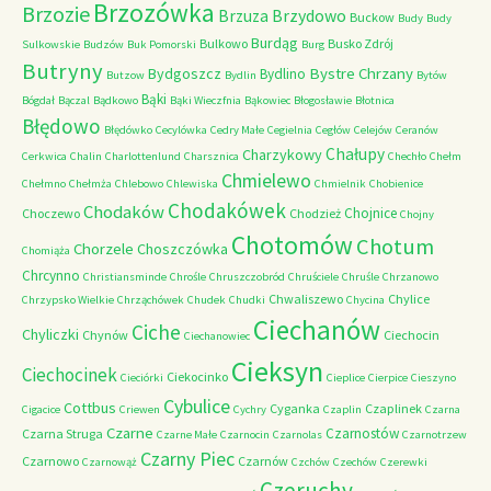
Brzozówka
Brzozie
Brzydowo
Brzuza
Buckow
Budy
Budy
Burdąg
Bulkowo
Busko Zdrój
Sulkowskie
Budzów
Buk Pomorski
Burg
Butryny
Bystre Chrzany
Bydgoszcz
Bydlino
Butzow
Bydlin
Bytów
Bąki
Bógdał
Bączal
Bądkowo
Bąki Wieczfnia
Bąkowiec
Błogosławie
Błotnica
Błędowo
Błędówko
Cecylówka
Cedry Małe
Cegielnia
Cegłów
Celejów
Ceranów
Chałupy
Charzykowy
Cerkwica
Chalin
Charlottenlund
Charsznica
Chechło
Chełm
Chmielewo
Chełmno
Chełmża
Chlebowo
Chlewiska
Chmielnik
Chobienice
Chodakówek
Chodaków
Chojnice
Choczewo
Chodzież
Chojny
Chotomów
Chotum
Chorzele
Choszczówka
Chomiąża
Chrcynno
Christiansminde
Chrośle
Chruszczobród
Chruściele
Chruśle
Chrzanowo
Chwaliszewo
Chylice
Chrzypsko Wielkie
Chrząchówek
Chudek
Chudki
Chycina
Ciechanów
Ciche
Chyliczki
Chynów
Ciechocin
Ciechanowiec
Cieksyn
Ciechocinek
Ciekocinko
Cieciórki
Cieplice
Cierpice
Cieszyno
Cybulice
Cottbus
Cyganka
Czaplinek
Cigacice
Criewen
Cychry
Czaplin
Czarna
Czarne
Czarnostów
Czarna Struga
Czarne Małe
Czarnocin
Czarnolas
Czarnotrzew
Czarny Piec
Czarnowo
Czarnów
Czarnowąż
Czchów
Czechów
Czerewki
Czeruchy