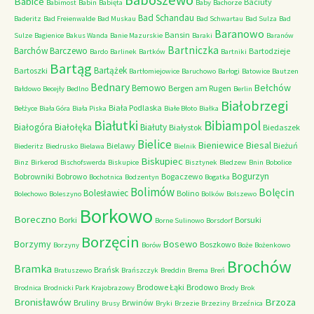
Baboszewo
Babice
Baciuty
Babimost
Babin
Babięta
Baby
Bachorze
Bad Schandau
Baderitz
Bad Freienwalde
Bad Muskau
Bad Schwartau
Bad Sulza
Bad
Baranowo
Bansin
Sulze
Bagienice
Bakus Wanda
Banie Mazurskie
Baraki
Baranów
Bartniczka
Barchów
Barczewo
Bartodzieje
Bardo
Barlinek
Bartków
Bartniki
Bartąg
Bartążek
Bartoszki
Bartłomiejowice
Baruchowo
Barłogi
Batowice
Bautzen
Bednary
Bełchów
Bemowo
Bergen am Rugen
Bałdowo
Becejły
Bedlno
Berlin
Białobrzegi
Biała Podlaska
Bełżyce
Biała Góra
Biała Piska
Białe Błoto
Białka
Białutki
Bibiampol
Białogóra
Białołęka
Białuty
Białystok
Biedaszek
Bielice
Bieniewice
Biesal
Bielawy
Bieżuń
Biederitz
Biedrusko
Bielawa
Bielnik
Biskupiec
Binz
Birkerod
Bischofswerda
Biskupice
Bisztynek
Bledzew
Bnin
Bobolice
Bogurzyn
Bobrowniki
Bobrowo
Bogaczewo
Bochotnica
Bodzentyn
Bogatka
Bolimów
Bolęcin
Bolesławiec
Bolino
Bolechowo
Boleszyno
Bolków
Bolszewo
Borkowo
Boreczno
Borki
Borsuki
Borne Sulinowo
Borsdorf
Borzęcin
Borzymy
Bosewo
Boszkowo
Borzyny
Borów
Boże
Bożenkowo
Brochów
Bramka
Brańsk
Bratuszewo
Brańszczyk
Breddin
Brema
Breń
Brodowe Łąki
Brodowo
Brodnica
Brodnicki Park Krajobrazowy
Brody
Brok
Bronisławów
Brzoza
Bruliny
Brwinów
Brusy
Bryki
Brzezie
Brzeziny
Brzeźnica