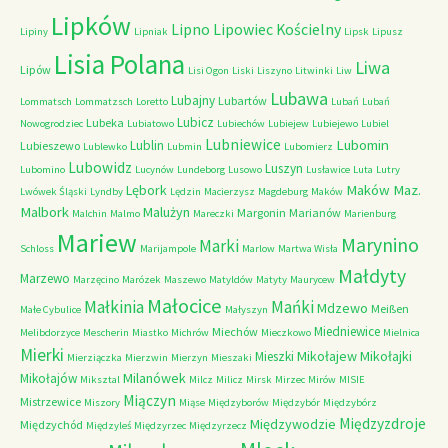
Lipków
Lipno
Lipowiec Kościelny
Lipiny
Lipniak
Lipsk
Lipusz
Lisia Polana
Liwa
Lipów
Lisi Ogon
Liski
Liszyno
Litwinki
Liw
Lubawa
Lubajny
Lubartów
Lommatsch
Lommatzsch
Loretto
Lubań
Lubań
Lubicz
Lubeka
Nowogrodziec
Lubiatowo
Lubiechów
Lubiejew
Lubiejewo
Lubiel
Lubniewice
Lubomin
Lublin
Lubieszewo
Lublewko
Lubmin
Lubomierz
Lubowidz
Luszyn
Lubomino
Lucynów
Lundeborg
Lusowo
Lusławice
Luta
Lutry
Maków Maz.
Lębork
Lwówek Śląski
Lyndby
Lędzin
Macierzysz
Magdeburg
Maków
Malbork
Malużyn
Margonin
Marianów
Malchin
Malmo
Mareczki
Marienburg
Mariew
Marynino
Marki
Schloss
Marijampole
Marlow
Martwa Wisła
Małdyty
Marzewo
Marzęcino
Marózek
Maszewo
Matyldów
Matyty
Maurycew
Małocice
Małkinia
Mańki
Mdzewo
Meißen
Małe Cybulice
Małyszyn
Miedniewice
Miechów
Melibdorzyce
Mescherin
Miastko
Michrów
Mieczkowo
Mielnica
Mierki
Mikołajew
Mikołajki
Mieszki
Mierziączka
Mierzwin
Mierzyn
Mieszaki
Milanówek
Mikołajów
Miksztal
Milcz
Milicz
Mirsk
Mirzec
Mirów
MISIE
Miączyn
Mistrzewice
Miszory
Miąse
Międzyborów
Międzybór
Międzybórz
Międzyzdroje
Międzywodzie
Międzychód
Międzyleś
Międzyrzec
Międzyrzecz