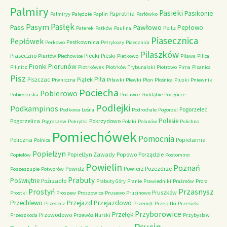
Palmiry
Pasieki
Pasikonie
Paprotnia
Palmiryy
Palędzie
Paplin
Parłówko
Pasłęk
Pasym
Pawłowo
Pass
Pepłowo
Peitz
Paterek
Patków
Paulina
Piasecznica
Pepłówek
Pestkownica
Perkowo
Petrykozy
Piaecznica
Pilaszków
Piaseczno
Piecki
Pieski
Piastów
Piechowice
Pietkowo
Pilawa
Pilica
Piorunów
Pionki
Pillnitz
Piotrkówek
Piotrków Trybunalski
Piotrowo
Pirna
Pisanica
Pisz
Piła
Piszczac
Piątek
Piwniczna
Piławki
Plewki
Plon
Plośnica
Pluski
Pniewnik
Pociecha
Pobierowo
Pobiedziska
Podawce
Poddąbie
Podgórze
Podlejki
Podkampinos
Pogorzelec
Podkowa Leśna
Podrochale
Pogorzel
Polesie
Pogorzelica
Pokrzydowo
Pogroszew
Pokrytki
Polaki
Polanów
Polichno
Pomiechówek
Pomocnia
Policzna
Popielarnia
Polnica
Popielżyn
Popielżyn Zawady
Popowo
Porządzie
Popielów
Postomino
Powielin
Poznań
Powidz
Powierż
Pozezdrze
Poszeszupie
Potworów
Prabuty
Poświętne
Poźrzadło
Prabuty Góry
Pranie
Prawiedniki
Prażmów
Prora
Przasnysz
Prostyń
Pruszków
Prostki
Proszew
Proszowice
Prusewo
Prusinowo
Przechlewo
Przejazd
Przejazdowo
Przedecz
Przemęt
Przepitki
Przesieki
Przyborowice
Przełęk
Przewodowo
Przeszkoda
Przewóz Nurski
Przybysław