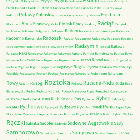
Psucin
Przystań
Przytyk
Przyłęk
Przysucha
Przęsławice
Pszczew
Pszczyna
Puck
Pustelnik
Pulsnitz
Purda
Puszcza Mariańska
Puszcza Piska
Puszczykowo
Puławy
Pułtusk
Płochocin
Puttbus
Pyrzowice
Pyrzyce
Pyzdry
Pławno
Raciąż
Płock
Płońsk
Płoniawy
Płudy
Płociczno
Płoty
Racibory
Raciążek
Radom
Racławice
Radawiec
Radgoszcz
Radojewo
Radomierz
Radomierzyce
Radomka
Radoszki
Radomno
Radomsko
Radysy
Radzanowo
Radzanów
Radzewo
Radzieje
Radzymin
Rajkowo
Radziejowice
Radzikowo
Radzików
Radziwiłów
Radzyń
Raki
Rajszew
Rakoszyce
Rakowice
Rakowiec
Ramoty
Ramuki
Ramułtowice
Rathen
Rawa
Rewal
Rawka
Reszel
Mazowiecka
Reda
Regielnica
Regimin
Resko
Ribnitz
Ringebalde
Rogóż
Roguszyn
Rojewo
Rokitno
Rochale
Rogalice
Rogalin
Rogoziniec
Rokitnica
Ropa
Roskilde
Rossoszyca
Rostock
Rostow
Roszczyce
Rotenburg
Rothenburg
Rotterdam
Roztoka
Ruciane-Nida
Rowy
Rozogi
Ruda
Rozalin
Rożnów
Ruda
Rudniki
Ruszczyce
Białaczowska
Rudna
Rudnica
Rudno Jeziorowe
Rugia
Rungsted
Rybno
Ruś
Rutki Kossaki
Ruszkowo
Rutki
Rutka-Tartak
Rybienko
Rybojady
Rychnowo
Rynia
Rydzewo
Ryki
Rynek
Rychliki
Ryczywół
Ryn
Rypin
Ryte
Rząśnik
Błota
Rytro
Rzeczyca
Rzepniki
Rzeszów
Rzuców
Rzymsko
Różan
Rąbież
Rąblów
Rączki
Sadowne Węgrowskie
Sady
Sadoleś
Sabinka
Sadowie
Samborowo
Sampława
Santok
Samoklęski
Samotnik
Sandau
Sanniki