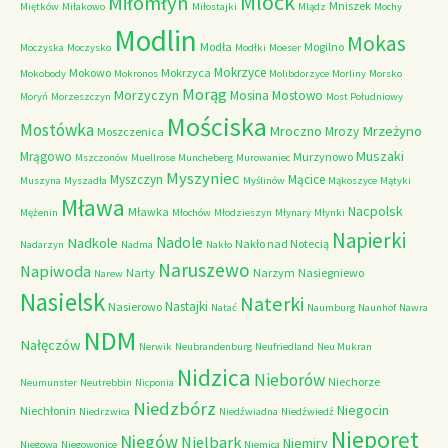
Mlock
Miłomłyn
Mniszek
Miętków
Miłakowo
Miłostajki
Mlądz
Mochy
Modlin
Mokas
Modła
Mogilno
Moczyska
Moczysko
Modłki
Moeser
Mokrzyce
Mokowo
Mokrzyca
Mokobody
Mokronos
Molibdorzyce
Morliny
Morsko
Morąg
Morzyczyn
Mosina
Mostowo
Moryń
Morzeszczyn
Most Południowy
Mościska
Mostówka
Mrzeżyno
Mroczno
Mrozy
Moszczenica
Muszaki
Mrągowo
Murzynowo
Mszczonów
Muellrose
Muncheberg
Murowaniec
Myszyniec
Myszczyn
Mącice
Muszyna
Myszadła
Myślinów
Mąkoszyce
Mątyki
Mława
Nacpolsk
Mławka
Mężenin
Młochów
Młodzieszyn
Młynary
Młynki
Napierki
Nadkole
Nadole
Nakło nad Notecią
Nadarzyn
Nadma
Nakło
Naruszewo
Napiwoda
Narty
Narzym
Nasiegniewo
Narew
Nasielsk
Naterki
Nastajki
Nasierowo
Natać
Naumburg
Naunhof
Nawra
NDM
Nałęczów
Nerwik
Neubrandenburg
Neufriedland
Neu Mukran
Nidzica
Nieborów
Niechorze
Neumunster
Neutrebbin
Nicponia
Niedzbórz
Niegocin
Niechłonin
Niedrzwica
Niedźwiadna
Niedźwiedź
Nieporęt
Niegów
Nielbark
Niemiry
Niegowa
Niegowonice
Niemica