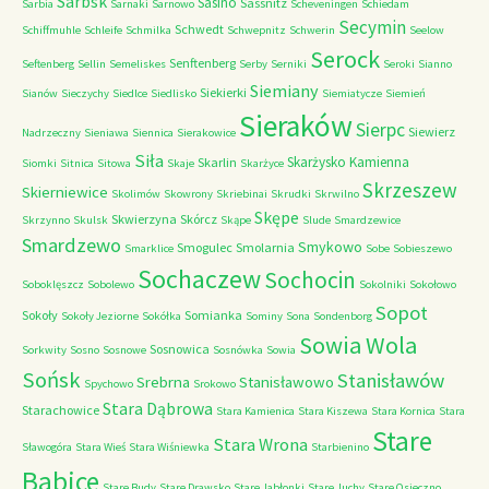
Sarbsk
Sasino
Sassnitz
Sarbia
Sarnaki
Sarnowo
Scheveningen
Schiedam
Secymin
Schwedt
Schiffmuhle
Schleife
Schmilka
Schwepnitz
Schwerin
Seelow
Serock
Senftenberg
Seftenberg
Sellin
Semeliskes
Serby
Serniki
Seroki
Sianno
Siemiany
Siekierki
Sianów
Sieczychy
Siedlce
Siedlisko
Siemiatycze
Siemień
Sieraków
Sierpc
Siewierz
Nadrzeczny
Sieniawa
Siennica
Sierakowice
Siła
Skarżysko Kamienna
Skarlin
Siomki
Sitnica
Sitowa
Skaje
Skarżyce
Skrzeszew
Skierniewice
Skolimów
Skowrony
Skriebinai
Skrudki
Skrwilno
Skępe
Skwierzyna
Skórcz
Skrzynno
Skulsk
Skąpe
Slude
Smardzewice
Smardzewo
Smykowo
Smogulec
Smolarnia
Smarklice
Sobe
Sobieszewo
Sochaczew
Sochocin
Soboklęszcz
Sobolewo
Sokolniki
Sokołowo
Sopot
Sokoły
Somianka
Sokoły Jeziorne
Sokółka
Sominy
Sona
Sondenborg
Sowia Wola
Sosnowica
Sorkwity
Sosno
Sosnowe
Sosnówka
Sowia
Sońsk
Stanisławów
Srebrna
Stanisławowo
Spychowo
Srokowo
Stara Dąbrowa
Starachowice
Stara Kamienica
Stara Kiszewa
Stara Kornica
Stara
Stare
Stara Wrona
Sławogóra
Stara Wieś
Stara Wiśniewka
Starbienino
Babice
Stare Budy
Stare Drawsko
Stare Jabłonki
Stare Juchy
Stare Osieczno