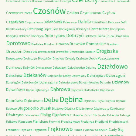
Czermno
Czernice Borowe
Czernikowo
Czertyń
Czerwińsk
Czerwonak
Czosnów
Czubin
Czymanowo
Czyżew
Czerwone
Czocha
Dalnia
Cząstków
Dalanówek
Daniłowo
Częstochowa
Daleszyce
Debrzno
Delft
Den Haag
Dobre Miasto
Dembskie Góry
Depot
Derc
Dobiegniew
Dobieżyn
Dobrojewo
Dobrzyń
Dobrzyków
Dobrylas
Dobrzeń
Dobrzyca
Doktorce
Dolna Grupa
Domaniew
Dorotowo
Drawsko Pomorskie
Drawno
Dosłońce
Dołubno
Drebkau
Drogiszka
Dresden
Dreszew
Drewniaczki
Drewnów
Drezdenko
Droblin
Dudy Puszczańskie
Drogoszewo
Drohiczyn
Droszków
Drwalew
Drygały
Drążewo
Działdowo
Duninowo
Duży Dół
Dymaczewo
Dzbądzek
Dziadkowice
Dziarny
Dziekanów
Dzierzgoń
Dziecinów
Dzierzgowo
Dziekanów Leśny
Dziemiany
Dziwnów
Dzierżążnia
Dzierzgów
Dzierżoniów
Dziewierzewo
Dziećmirowice
Dziunin
Dąbrowa
Dziwnówek
Dąbie
Dąbroszyn
Dąbrowa Białostocka
Dąbrowice
Dębina
Dębe
Dąbrówno
Dąbrówka
Dębionek
Dębki
Dęblin
Dębniki
Długosiodło
Dłużek
Dłużka
Dłużniewo
Dębowo
Dłużewo
Dźwierzuty
Dźwirzuty
Elbląg
Dźwirzyno
Elgnówko
Edwardów
Elżbietów
Erurt
Ełk Szyba
Fabianki
Faborgi
Flensburg
Falkowo
Flansburg
Florynki
Franciszkowo
Fredericia
Friedland
Friedrichstahl
Frąknowo
Gaj
Gady
Frombork
Frydland
Frygnowo
Funka
Fynshav
Gabrysin