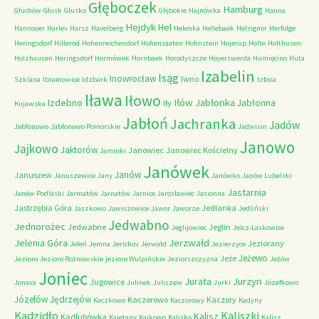
Głęboczek
Hamburg
Głuchów
Głusk
Głusko
Głębokie
Hajnówka
Hanna
Hejdyk
Hel
Hannover
Harlev
Harsz
Havelberg
Helenka
Hellebaek
Helsignor
Herfolge
Heringsdorf
Hillerod
Hohenreichendorf
Hohensaaten
Hohnstein
Hojerup
Holte
Holthusen
Holzhausen
Horingsdorf
Hormówek
Hornbaek
Horodyszcze
Hoyerswerda
Humięcino
Huta
Izabelin
Isąg
Inowrocław
Iwno
Szklana
Ibramowice
Idzbark
Izbica
Iława
Iłowo
Iłów
Jabłonka
Izdebno
Jabłonna
Iły
Kujawska
Jabłoń
Jachranka
Jadów
Jabłonowo
Jabłonowo Pomorskie
Jadwisin
Janowo
Jajkowo
Jaktorów
Janowiec
Janowiec Kościelny
Jamniki
Janówek
Janów
Januszew
Januszewice
Jany
Janówko
Janów Lubelski
Jastarnia
Janów Podlaski
Jarmatów
Jarnatów
Jarnice
Jarosławiec
Jasionna
Jastrzębia Góra
Jedlanka
Jaszkowo
Jawiszowice
Jawor
Jaworze
Jedliński
Jedwabno
Jednorożec
Jedwabne
Jeglin
Jeglijowiec
Jelcz-Laskowice
Jerzwałd
Jelenia Góra
Jeziorany
Jeleń
Jemna
Jerichov
Jerwałd
Jezierzyce
Jeżewo
Jeże
Jezioro
Jezioro Rożnowskie
jezioro Wulpińskie
Jeziorszczyzna
Jeżów
Joniec
Jurzyn
Jurata
Jugowice
Jonava
Julinek
Juliszew
Jurki
Józefkowo
Józefów
Jędrzejów
Kaczorowo
Kaczory
Kaczkowo
Kaczorowy
Kadyny
Kadzidło
Kaliszki
Kalisz
Kadłubówka
Kajetany
Kajkowo
Kalisko
Kalisz