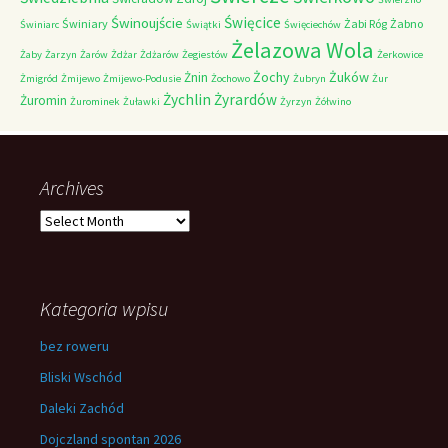
Świnoujście
Święcice
Świniary
Żabi Róg
Żabno
Świniarc
Świątki
Święciechów
Żelazowa Wola
Żaby
Żarzyn
Żarów
Żdżar
Żdżarów
Żegiestów
Żerkowice
Żochy
Żuków
Żnin
Żmigród
Żmijewo
Żmijewo-Podusie
Żochowo
Żubryn
Żur
Żychlin
Żyrardów
Żuromin
Żurominek
Żuławki
Żyrzyn
Żółwino
Archives
Archives
Kategoria wpisu
bez roweru
Bliski Wschód
Daleki Zachód
Dojczland spontan 2026