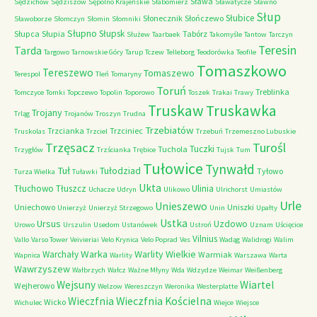
Sława
Sędzichów
Sędziszów
Sępólno Krajeńskie
Słabomierz
Sławatycze
Sławno
Słup
Słubice
Słonecznik
Słończewo
Sławoborze
Słomczyn
Słomin
Słomniki
Słupno
Słupsk
Słupca
Słupia
Tabórz
Służew
Taarbaek
Takomyśle
Tantow
Tarczyn
Teresin
Tarda
Targowo
Tarnowskie Góry
Tarup
Tczew
Telleborg
Teodorówka
Teofile
Tomaszkowo
Tereszewo
Tomaszewo
Terespol
Tleń
Tomaryny
Toruń
Treblinka
Tomczyce
Tomki
Topczewo
Topolin
Toporowo
Toszek
Trakai
Trawy
Truskaw
Truskawka
Trojany
Trląg
Trojanów
Troszyn
Trudna
Trzebiatów
Trzcianka
Trzciniec
Truskolas
Trzciel
Trzebuń
Trzemeszno Lubuskie
Trzęsacz
Turośl
Tuczki
Tuchola
Trzygłów
Trzścianka
Trębice
Tujsk
Tum
Tułowice
Tynwałd
Tuł
Tułodziad
Tyłowo
Turza Wielka
Tuławki
Ukta
Tłuchowo
Tłuszcz
Ulinia
Uchacze
Udryn
Ulikowo
Ulrichorst
Umiastów
Urle
Unieszewo
Uniechowo
Uniszki
Unierzyż
Unierzyż Strzegowo
Unin
Upałty
Ustka
Ursus
Uzdowo
Urowo
Urszulin
Usedom
Ustanówek
Ustroń
Uznam
Uścięcice
Vilnius
Vallo
Varso Tower
Veivieriai
Velo Krynica
Velo Poprad
Ves
Wadąg
Walidrogi
Walim
Warka
Warlity Wielkie
Warchały
Warmiak
Wapnica
Warlity
Warszawa
Warta
Wawrzyszew
Wałbrzych
Wałcz
Ważne Młyny
Wda
Wdzydze
Weimar
Weißenberg
Wejsuny
Wiartel
Wejherowo
Welzow
Wereszczyn
Weronika
Westerplatte
Wieczfnia Kościelna
Wieczfnia
Wicko
Wichulec
Wiejce
Wiejsce