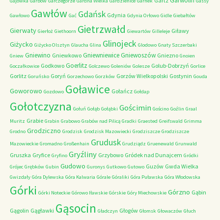
Garwolin
Gartz
Gajówka
Garbów
Garczegorze
Gardna Wielka
Gardzienice
Garnek
Gassy
Gawłów
Gdańsk
Gdynia
Gawłowo
Gać
Gdynia Orłowo
Gidle
Giebałtów
Gietrzwałd
Gierwaty
Giławy
Gierłoż
Giethoorn
Giewartów
Gilleleje
Glinojeck
Giżycko
Giżycko Olsztyn
Glaucha
Glina
Glodowo
Gnaty Szczerbaki
Gniewino
Gniewniewice
Gniewoszów
Gniewkowo
Gniezno
Gniew
Gnoien
Goerlitz
Godkowo
Golub-Dobrzyń
Goczałkowice
Golczewo
Goleniów
Golesze
Gorlice
Gorlitz
Goryń
Gorzów Wielkopolski
Gostynin
Goruńsko
Gorzechowo
Gorzków
Gouda
Goławice
Goworowo
Gołańcz
Gozdowo
Gołdap
Gołotczyzna
Gościmin
Gołuń
Gołąb
Gołąbki
Gościno
Goźlin
Graal
Grabie
Muritz
Grabin
Grabowo
Grabów nad Pilicą
Gradki
Graested
Greifswald
Grimma
Grodziczno
Grodno
Grodzisk
Grodzisk Mazowiecki
Grodziszcze
Grodziszcze
Grudusk
Mazowieckie
Gromadno
Großenhain
Grudziądz
Gruenewald
Grunwald
Gryźliny
Gruszka
Gryfice
Grzybowo
Gródek nad Dunajcem
Gryfino
Gródki
Gudowo
Guzów
Gwda Wielka
Grójec
Grębków
Gubin
Guronys
Gutkowo
Gutowo
Gwizdały
Góra Dylewska
Góra Kalwaria
Górale
Góraliki
Góra Puławska
Góra Włodowska
Górki
Górzno
Gąbin
Górki Noteckie
Górowo Iławskie
Górskie
Góry Miechowskie
Gąsocin
Gągolin
Gągławki
Głogów
Gładczyn
Głomsk
Głowaczów
Głuch