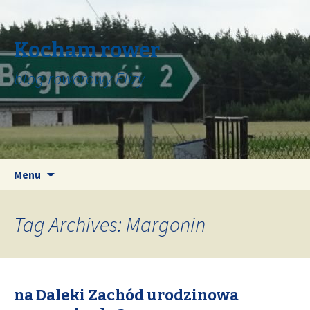
Kocham rower
blog rowerowy Elizy
Skip
Search
Menu
to
for:
content
Tag Archives: Margonin
na Daleki Zachód urodzinowa