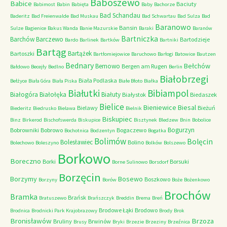
Baboszewo
Babice
Baciuty
Babimost
Babin
Babięta
Baby
Bachorze
Bad Schandau
Baderitz
Bad Freienwalde
Bad Muskau
Bad Schwartau
Bad Sulza
Bad
Baranowo
Bansin
Sulze
Bagienice
Bakus Wanda
Banie Mazurskie
Baraki
Baranów
Bartniczka
Barchów
Barczewo
Bartodzieje
Bardo
Barlinek
Bartków
Bartniki
Bartąg
Bartążek
Bartoszki
Bartłomiejowice
Baruchowo
Barłogi
Batowice
Bautzen
Bednary
Bełchów
Bemowo
Bergen am Rugen
Bałdowo
Becejły
Bedlno
Berlin
Białobrzegi
Biała Podlaska
Bełżyce
Biała Góra
Biała Piska
Białe Błoto
Białka
Białutki
Bibiampol
Białogóra
Białołęka
Białuty
Białystok
Biedaszek
Bielice
Bieniewice
Biesal
Bielawy
Bieżuń
Biederitz
Biedrusko
Bielawa
Bielnik
Biskupiec
Binz
Birkerod
Bischofswerda
Biskupice
Bisztynek
Bledzew
Bnin
Bobolice
Bogurzyn
Bobrowniki
Bobrowo
Bogaczewo
Bochotnica
Bodzentyn
Bogatka
Bolimów
Bolęcin
Bolesławiec
Bolino
Bolechowo
Boleszyno
Bolków
Bolszewo
Borkowo
Boreczno
Borki
Borsuki
Borne Sulinowo
Borsdorf
Borzęcin
Borzymy
Bosewo
Boszkowo
Borzyny
Borów
Boże
Bożenkowo
Brochów
Bramka
Brańsk
Bratuszewo
Brańszczyk
Breddin
Brema
Breń
Brodowe Łąki
Brodowo
Brodnica
Brodnicki Park Krajobrazowy
Brody
Brok
Bronisławów
Brzoza
Bruliny
Brwinów
Brusy
Bryki
Brzezie
Brzeziny
Brzeźnica