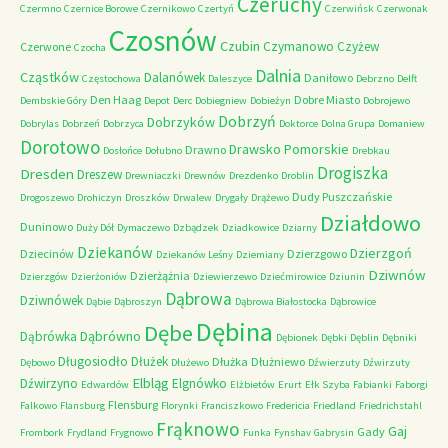
Czeruchy
Czermno
Czernice Borowe
Czernikowo
Czertyń
Czerwińsk
Czerwonak
Czosnów
Czubin
Czymanowo
Czyżew
Czerwone
Czocha
Dalnia
Cząstków
Dalanówek
Daniłowo
Częstochowa
Daleszyce
Debrzno
Delft
Den Haag
Dobre Miasto
Dembskie Góry
Depot
Derc
Dobiegniew
Dobieżyn
Dobrojewo
Dobrzyń
Dobrzyków
Dobrylas
Dobrzeń
Dobrzyca
Doktorce
Dolna Grupa
Domaniew
Dorotowo
Drawsko Pomorskie
Drawno
Dosłońce
Dołubno
Drebkau
Drogiszka
Dresden
Dreszew
Drewniaczki
Drewnów
Drezdenko
Droblin
Dudy Puszczańskie
Drogoszewo
Drohiczyn
Droszków
Drwalew
Drygały
Drążewo
Działdowo
Duninowo
Duży Dół
Dymaczewo
Dzbądzek
Dziadkowice
Dziarny
Dziekanów
Dzierzgoń
Dziecinów
Dzierzgowo
Dziekanów Leśny
Dziemiany
Dziwnów
Dzierżążnia
Dzierzgów
Dzierżoniów
Dziewierzewo
Dziećmirowice
Dziunin
Dąbrowa
Dziwnówek
Dąbie
Dąbroszyn
Dąbrowa Białostocka
Dąbrowice
Dębina
Dębe
Dąbrówno
Dąbrówka
Dębionek
Dębki
Dęblin
Dębniki
Długosiodło
Dłużek
Dłużka
Dłużniewo
Dębowo
Dłużewo
Dźwierzuty
Dźwirzuty
Elbląg
Dźwirzyno
Elgnówko
Edwardów
Elżbietów
Erurt
Ełk Szyba
Fabianki
Faborgi
Flensburg
Falkowo
Flansburg
Florynki
Franciszkowo
Fredericia
Friedland
Friedrichstahl
Frąknowo
Gaj
Gady
Frombork
Frydland
Frygnowo
Funka
Fynshav
Gabrysin