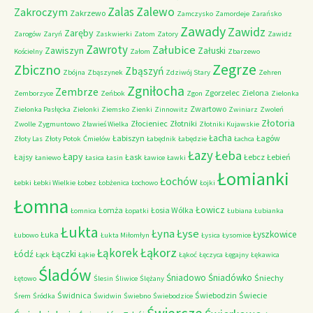
Zalas
Zalewo
Zakroczym
Zakrzewo
Zamczysko
Zamordeje
Zarańsko
Zawady
Zawidz
Zaręby
Zarogów
Zaryń
Zaskwierki
Zatom
Zatory
Zawidz
Zawroty
Załubice
Zawiszyn
Załuski
Kościelny
Załom
Zbarzewo
Zegrze
Zbiczno
Zbąszyń
Zbójna
Zbąszynek
Zdziwój Stary
Zehren
Zgniłocha
Zembrze
Zgorzelec
Zielona
Zemborzyce
Zeńbok
Zgon
Zielonka
Zwartowo
Zielonka Pasłęcka
Zielonki
Ziemsko
Zienki
Zinnowitz
Zwiniarz
Zwoleń
Złotoria
Złocieniec
Złotniki
Zwolle
Zygmuntowo
Zławieś Wielka
Złotniki Kujawskie
Łacha
Łabiszyn
Łagów
Złoty Las
Złoty Potok
Ćmielów
Łabędnik
Łabędzie
Łachca
Łazy
Łeba
Łapy
Łajsy
Łask
Łebcz
Łebień
Łaniewo
Łasica
Łasin
Ławice
Ławki
Łomianki
Łochów
Łebki
Łebki Wielkie
Łobez
Łobżenica
Łochowo
Łojki
Łomna
Łowicz
Łomża
Łosia Wólka
Łomnica
Łopatki
Łubiana
Łubianka
Łukta
Łyna
Łyse
Łyszkowice
Łuka
Łubowo
Łukta Miłomłyn
Łysica
Łysomice
Łąkorz
Łąkorek
Łódź
Łączki
Łąck
Łąkie
Łąkoć
Łęczyca
Łęgajny
Łękawica
Śladów
Śniadowo
Śniadówko
Śniechy
Łętowo
Ślesin
Śliwice
Ślężany
Świdnica
Świebodzin
Świecie
Śrem
Śródka
Świdwin
Świebno
Świebodzice