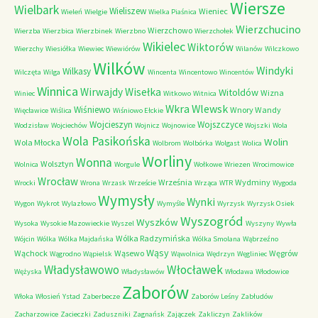
Wiersze
Wielbark
Wieliszew
Wieniec
Wieleń
Wielgie
Wielka Piaśnica
Wierzchucino
Wierzchowo
Wierzba
Wierzbica
Wierzbinek
Wierzbno
Wierzchołek
Wikielec
Wiktorów
Wierzchy
Wiesiółka
Wiewiec
Wiewiórów
Wilanów
Wilczkowo
Wilków
Windyki
Wilkasy
Wilczęta
Wilga
Wincenta
Wincentowo
Wincentów
Winnica
Wirwajdy
Wisełka
Witoldów
Wizna
Winiec
Witkowo
Witnica
Wkra
Wlewsk
Wiśniewo
Wnory Wandy
Więcławice
Wiślica
Wiśniowo Ełckie
Wojcieszyn
Wojszczyce
Wodzisław
Wojciechów
Wojnicz
Wojnowice
Wojszki
Wola
Wola Pasikońska
Wolin
Wola Młocka
Wolbrom
Wolbórka
Wolgast
Wolica
Worliny
Wonna
Wolsztyn
Wolnica
Worgule
Wołkowe
Wriezen
Wrocimowice
Wrocław
Września
Wydminy
Wrocki
Wrona
Wrzask
Wrzeście
Wrząca
WTR
Wygoda
Wymysły
Wynki
Wygon
Wykrot
Wylazłowo
Wymyśle
Wyrzysk
Wyrzysk Osiek
Wyszogród
Wyszków
Wysoka
Wysokie Mazowieckie
Wyszel
Wyszyny
Wywła
Wólka Radzymińska
Wójcin
Wólka
Wólka Majdańska
Wólka Smolana
Wąbrzeźno
Wąsy
Wąchock
Wąsewo
Węgrów
Wągrodno
Wąpielsk
Wąwolnica
Wędrzyn
Węgliniec
Władysławowo
Włocławek
Wężyska
Władysławów
Włodawa
Włodowice
Zaborów
Włoka
Włosień
Ystad
Zaberbecze
Zaborów Leśny
Zabłudów
Zacharzowice
Zacieczki
Zaduszniki
Zagnańsk
Zajączek
Zakliczyn
Zaklików