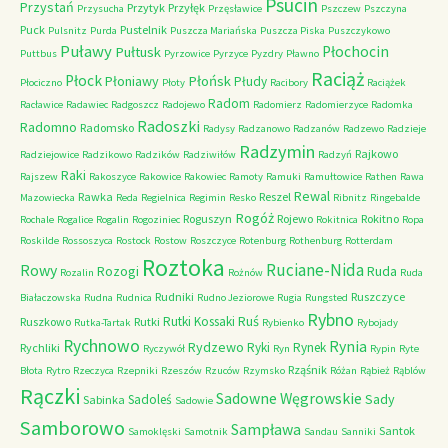
Psucin
Przystań
Przytyk
Przyłęk
Przysucha
Przęsławice
Pszczew
Pszczyna
Puck
Pustelnik
Pulsnitz
Purda
Puszcza Mariańska
Puszcza Piska
Puszczykowo
Puławy
Pułtusk
Płochocin
Puttbus
Pyrzowice
Pyrzyce
Pyzdry
Pławno
Raciąż
Płock
Płońsk
Płoniawy
Płudy
Płociczno
Płoty
Racibory
Raciążek
Radom
Racławice
Radawiec
Radgoszcz
Radojewo
Radomierz
Radomierzyce
Radomka
Radoszki
Radomno
Radomsko
Radysy
Radzanowo
Radzanów
Radzewo
Radzieje
Radzymin
Rajkowo
Radziejowice
Radzikowo
Radzików
Radziwiłów
Radzyń
Raki
Rajszew
Rakoszyce
Rakowice
Rakowiec
Ramoty
Ramuki
Ramułtowice
Rathen
Rawa
Rewal
Rawka
Reszel
Mazowiecka
Reda
Regielnica
Regimin
Resko
Ribnitz
Ringebalde
Rogóż
Roguszyn
Rojewo
Rokitno
Rochale
Rogalice
Rogalin
Rogoziniec
Rokitnica
Ropa
Roskilde
Rossoszyca
Rostock
Rostow
Roszczyce
Rotenburg
Rothenburg
Rotterdam
Roztoka
Ruciane-Nida
Rowy
Rozogi
Ruda
Rozalin
Rożnów
Ruda
Rudniki
Ruszczyce
Białaczowska
Rudna
Rudnica
Rudno Jeziorowe
Rugia
Rungsted
Rybno
Ruś
Rutki Kossaki
Ruszkowo
Rutki
Rutka-Tartak
Rybienko
Rybojady
Rychnowo
Rynia
Rydzewo
Ryki
Rynek
Rychliki
Ryczywół
Ryn
Rypin
Ryte
Rząśnik
Błota
Rytro
Rzeczyca
Rzepniki
Rzeszów
Rzuców
Rzymsko
Różan
Rąbież
Rąblów
Rączki
Sadowne Węgrowskie
Sady
Sadoleś
Sabinka
Sadowie
Samborowo
Sampława
Santok
Samoklęski
Samotnik
Sandau
Sanniki