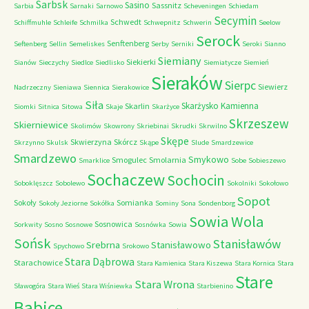
Sarbsk
Sasino
Sassnitz
Sarbia
Sarnaki
Sarnowo
Scheveningen
Schiedam
Secymin
Schwedt
Schiffmuhle
Schleife
Schmilka
Schwepnitz
Schwerin
Seelow
Serock
Senftenberg
Seftenberg
Sellin
Semeliskes
Serby
Serniki
Seroki
Sianno
Siemiany
Siekierki
Sianów
Sieczychy
Siedlce
Siedlisko
Siemiatycze
Siemień
Sieraków
Sierpc
Siewierz
Nadrzeczny
Sieniawa
Siennica
Sierakowice
Siła
Skarżysko Kamienna
Skarlin
Siomki
Sitnica
Sitowa
Skaje
Skarżyce
Skrzeszew
Skierniewice
Skolimów
Skowrony
Skriebinai
Skrudki
Skrwilno
Skępe
Skwierzyna
Skórcz
Skrzynno
Skulsk
Skąpe
Slude
Smardzewice
Smardzewo
Smykowo
Smogulec
Smolarnia
Smarklice
Sobe
Sobieszewo
Sochaczew
Sochocin
Soboklęszcz
Sobolewo
Sokolniki
Sokołowo
Sopot
Sokoły
Somianka
Sokoły Jeziorne
Sokółka
Sominy
Sona
Sondenborg
Sowia Wola
Sosnowica
Sorkwity
Sosno
Sosnowe
Sosnówka
Sowia
Sońsk
Stanisławów
Srebrna
Stanisławowo
Spychowo
Srokowo
Stara Dąbrowa
Starachowice
Stara Kamienica
Stara Kiszewa
Stara Kornica
Stara
Stare
Stara Wrona
Sławogóra
Stara Wieś
Stara Wiśniewka
Starbienino
Babice