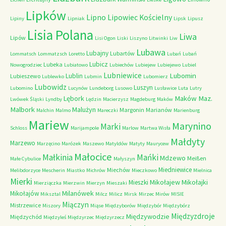
Lipków
Lipno
Lipowiec Kościelny
Lipiny
Lipniak
Lipsk
Lipusz
Lisia Polana
Liwa
Lipów
Lisi Ogon
Liski
Liszyno
Litwinki
Liw
Lubawa
Lubajny
Lubartów
Lommatsch
Lommatzsch
Loretto
Lubań
Lubań
Lubicz
Lubeka
Nowogrodziec
Lubiatowo
Lubiechów
Lubiejew
Lubiejewo
Lubiel
Lubniewice
Lubomin
Lublin
Lubieszewo
Lublewko
Lubmin
Lubomierz
Lubowidz
Luszyn
Lubomino
Lucynów
Lundeborg
Lusowo
Lusławice
Luta
Lutry
Maków Maz.
Lębork
Lwówek Śląski
Lyndby
Lędzin
Macierzysz
Magdeburg
Maków
Malbork
Malużyn
Margonin
Marianów
Malchin
Malmo
Mareczki
Marienburg
Mariew
Marynino
Marki
Schloss
Marijampole
Marlow
Martwa Wisła
Małdyty
Marzewo
Marzęcino
Marózek
Maszewo
Matyldów
Matyty
Maurycew
Małocice
Małkinia
Mańki
Mdzewo
Meißen
Małe Cybulice
Małyszyn
Miedniewice
Miechów
Melibdorzyce
Mescherin
Miastko
Michrów
Mieczkowo
Mielnica
Mierki
Mikołajew
Mikołajki
Mieszki
Mierziączka
Mierzwin
Mierzyn
Mieszaki
Milanówek
Mikołajów
Miksztal
Milcz
Milicz
Mirsk
Mirzec
Mirów
MISIE
Miączyn
Mistrzewice
Miszory
Miąse
Międzyborów
Międzybór
Międzybórz
Międzyzdroje
Międzywodzie
Międzychód
Międzyleś
Międzyrzec
Międzyrzecz