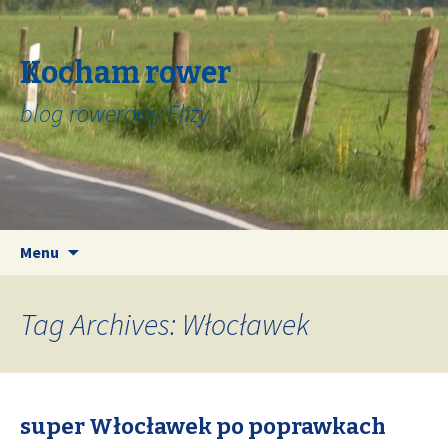
Kocham rower
blog rowerowy Elizy
Skip
Search
Menu
to
for:
content
Tag Archives: Włocławek
super Włocławek po poprawkach