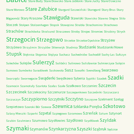
Stare Budy
Stare Drawsko
Stare Jabłonki
Stare Juchy
Stare Osieczno
Stare Załubice
Stare Worowo
Stargard Szczeciński
Starogard
Stary Brus
Stary
Stawiguda
Stary Kraszew
Stawiski
Bógpomóż
Stawisko
Stawno
Stegna
Stilo
Stoczek
Stolpen
Stolzenhagen
Stopsk
Stowęcino
Strabla
Strachomino
Strachowo
Strachów
Strachówka
Stralsund
Straszewo
Stroby
Strojec
Stromiec
Strubiny
Strych
Strzegocin
Strzegowo
Strzyżew
Strzelce
Strzelce Opolskie
Studzianki
Strzyżewo
Studzianki Nowe
Strzyżmin
Strzyżów
Sttenwijk
Studnica
Stupsk
Stęknica
Stępnica
Stężyca
Suchacz
Suchedniów
Suchodół
Suchy Las
Sufczyn
Sulerzyż
Sulejów
Sulechów
Sulibórz
Sulinowo
Sulisławice
Sulmierzyce
Sulęcin
Susz
Swarzewo
Sumowo
Sumówko
Suradówek
Suskowola
Suwałki
Svendborg
Szadki
Swąderki
Swędkowo
Syberia
Swarzędz
Swornegacie
Sypitki
Szadek
Szczecin
Szałkowo
Szczaniec
Szamocin
Szamotuły
Szarlota
Szałas
Szałe
Szczecinek
Szczekociny
Szczenurze
Szczepankowo
Szcześniki
Szczuczarz
Szczypiorno
Szczytno
Szczytniki
Szelment
Szeląg
Szczuczyn
Szczęsne
Szkotowo
Szewnica
Szklarska Poręba
Szepietowo
Szeroki Bór
Szewce
Szreńsk
Szpetal
Sztynort
Szlasy Mieszki
Szparki
Szpiegowo
Szramowo
Sztum
Szyldak
Szydłowo
Szumowo
Szydłowiec
Szubin
Szulmierz
Szydłówek
Szymaki
Szyszki
Szynkarzyzna
Szymanów
Sząbruk
Sędzice