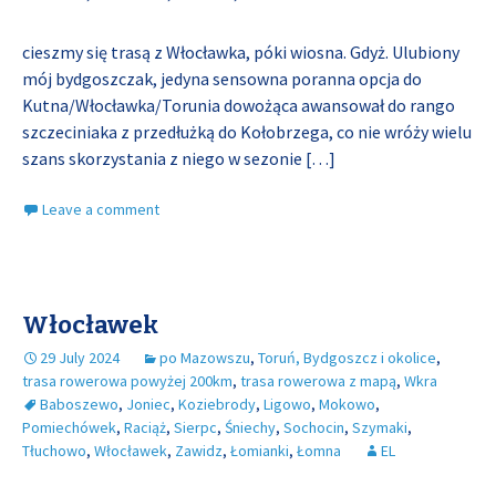
cieszmy się trasą z Włocławka, póki wiosna. Gdyż. Ulubiony
mój bydgoszczak, jedyna sensowna poranna opcja do
Kutna/Włocławka/Torunia dowożąca awansował do rango
szczeciniaka z przedłużką do Kołobrzega, co nie wróży wielu
szans skorzystania z niego w sezonie
[…]
Leave a comment
Włocławek
29 July 2024
po Mazowszu
,
Toruń, Bydgoszcz i okolice
,
trasa rowerowa powyżej 200km
,
trasa rowerowa z mapą
,
Wkra
Baboszewo
,
Joniec
,
Koziebrody
,
Ligowo
,
Mokowo
,
Pomiechówek
,
Raciąż
,
Sierpc
,
Śniechy
,
Sochocin
,
Szymaki
,
Tłuchowo
,
Włocławek
,
Zawidz
,
Łomianki
,
Łomna
EL