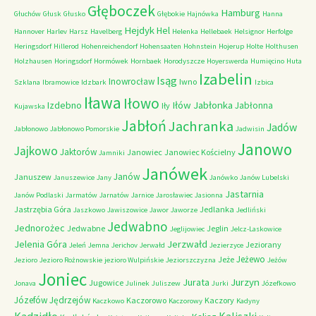
Głęboczek
Hamburg
Głuchów
Głusk
Głusko
Głębokie
Hajnówka
Hanna
Hejdyk
Hel
Hannover
Harlev
Harsz
Havelberg
Helenka
Hellebaek
Helsignor
Herfolge
Heringsdorf
Hillerod
Hohenreichendorf
Hohensaaten
Hohnstein
Hojerup
Holte
Holthusen
Holzhausen
Horingsdorf
Hormówek
Hornbaek
Horodyszcze
Hoyerswerda
Humięcino
Huta
Izabelin
Isąg
Inowrocław
Iwno
Szklana
Ibramowice
Idzbark
Izbica
Iława
Iłowo
Iłów
Jabłonka
Izdebno
Jabłonna
Iły
Kujawska
Jabłoń
Jachranka
Jadów
Jabłonowo
Jabłonowo Pomorskie
Jadwisin
Janowo
Jajkowo
Jaktorów
Janowiec
Janowiec Kościelny
Jamniki
Janówek
Janów
Januszew
Januszewice
Jany
Janówko
Janów Lubelski
Jastarnia
Janów Podlaski
Jarmatów
Jarnatów
Jarnice
Jarosławiec
Jasionna
Jastrzębia Góra
Jedlanka
Jaszkowo
Jawiszowice
Jawor
Jaworze
Jedliński
Jedwabno
Jednorożec
Jedwabne
Jeglin
Jeglijowiec
Jelcz-Laskowice
Jerzwałd
Jelenia Góra
Jeziorany
Jeleń
Jemna
Jerichov
Jerwałd
Jezierzyce
Jeżewo
Jeże
Jezioro
Jezioro Rożnowskie
jezioro Wulpińskie
Jeziorszczyzna
Jeżów
Joniec
Jurzyn
Jurata
Jugowice
Jonava
Julinek
Juliszew
Jurki
Józefkowo
Józefów
Jędrzejów
Kaczorowo
Kaczory
Kaczkowo
Kaczorowy
Kadyny