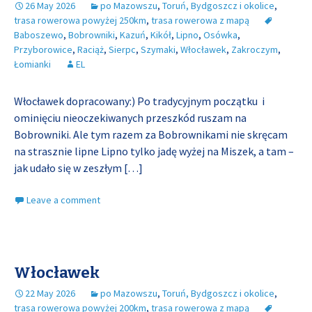
26 May 2026
po Mazowszu
,
Toruń, Bydgoszcz i okolice
,
trasa rowerowa powyżej 250km
,
trasa rowerowa z mapą
Baboszewo
,
Bobrowniki
,
Kazuń
,
Kikół
,
Lipno
,
Osówka
,
Przyborowice
,
Raciąż
,
Sierpc
,
Szymaki
,
Włocławek
,
Zakroczym
,
Łomianki
EL
Włocławek dopracowany:) Po tradycyjnym początku i
ominięciu nieoczekiwanych przeszkód ruszam na
Bobrowniki. Ale tym razem za Bobrownikami nie skręcam
na strasznie lipne Lipno tylko jadę wyżej na Miszek, a tam –
jak udało się w zeszłym
[…]
Leave a comment
Włocławek
22 May 2026
po Mazowszu
,
Toruń, Bydgoszcz i okolice
,
trasa rowerowa powyżej 200km
,
trasa rowerowa z mapą