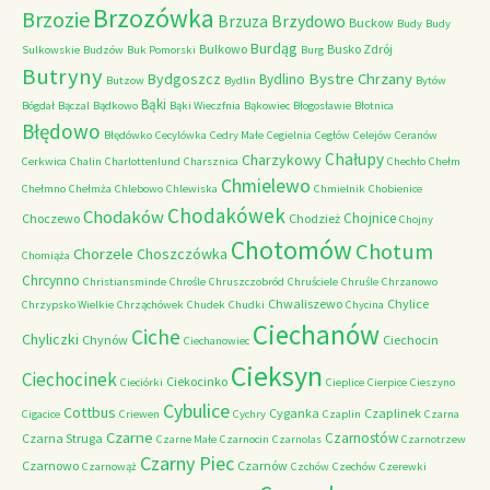
Brzozówka
Brzozie
Brzydowo
Brzuza
Buckow
Budy
Budy
Burdąg
Bulkowo
Busko Zdrój
Sulkowskie
Budzów
Buk Pomorski
Burg
Butryny
Bystre Chrzany
Bydgoszcz
Bydlino
Butzow
Bydlin
Bytów
Bąki
Bógdał
Bączal
Bądkowo
Bąki Wieczfnia
Bąkowiec
Błogosławie
Błotnica
Błędowo
Błędówko
Cecylówka
Cedry Małe
Cegielnia
Cegłów
Celejów
Ceranów
Chałupy
Charzykowy
Cerkwica
Chalin
Charlottenlund
Charsznica
Chechło
Chełm
Chmielewo
Chełmno
Chełmża
Chlebowo
Chlewiska
Chmielnik
Chobienice
Chodakówek
Chodaków
Chojnice
Choczewo
Chodzież
Chojny
Chotomów
Chotum
Chorzele
Choszczówka
Chomiąża
Chrcynno
Christiansminde
Chrośle
Chruszczobród
Chruściele
Chruśle
Chrzanowo
Chwaliszewo
Chylice
Chrzypsko Wielkie
Chrząchówek
Chudek
Chudki
Chycina
Ciechanów
Ciche
Chyliczki
Chynów
Ciechocin
Ciechanowiec
Cieksyn
Ciechocinek
Ciekocinko
Cieciórki
Cieplice
Cierpice
Cieszyno
Cybulice
Cottbus
Cyganka
Czaplinek
Cigacice
Criewen
Cychry
Czaplin
Czarna
Czarne
Czarnostów
Czarna Struga
Czarne Małe
Czarnocin
Czarnolas
Czarnotrzew
Czarny Piec
Czarnowo
Czarnów
Czarnowąż
Czchów
Czechów
Czerewki