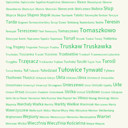
Sława
Sędzichów
Sędziszów
Sępólno Krajeńskie
Słabomierz
Sławatycze
Sławno
Słup
Słubice
Słonecznik
Słończewo
Sławoborze
Słomczyn
Słomin
Słomniki
Słupno
Słupsk
Słupca
Słupia
Tabórz
Służew
Taarbaek
Takomyśle
Tantow
Tarczyn
Teresin
Tarda
Targowo
Tarnowskie Góry
Tarup
Tczew
Telleborg
Teodorówka
Teofile
Tomaszkowo
Tereszewo
Tomaszewo
Terespol
Tleń
Tomaryny
Toruń
Treblinka
Tomczyce
Tomki
Topczewo
Topolin
Toporowo
Toszek
Trakai
Trawy
Truskaw
Truskawka
Trojany
Trląg
Trojanów
Troszyn
Trudna
Trzebiatów
Trzcianka
Trzciniec
Truskolas
Trzciel
Trzebuń
Trzemeszno Lubuskie
Trzęsacz
Turośl
Tuczki
Tuchola
Trzygłów
Trzścianka
Trębice
Tujsk
Tum
Tułowice
Tynwałd
Tuł
Tułodziad
Tyłowo
Turza Wielka
Tuławki
Ukta
Tłuchowo
Tłuszcz
Ulinia
Uchacze
Udryn
Ulikowo
Ulrichorst
Umiastów
Urle
Unieszewo
Uniechowo
Uniszki
Unierzyż
Unierzyż Strzegowo
Unin
Upałty
Ustka
Ursus
Uzdowo
Urowo
Urszulin
Usedom
Ustanówek
Ustroń
Uznam
Uścięcice
Vilnius
Vallo
Varso Tower
Veivieriai
Velo Krynica
Velo Poprad
Ves
Wadąg
Walidrogi
Walim
Warka
Warlity Wielkie
Warchały
Warmiak
Wapnica
Warlity
Warszawa
Warta
Wawrzyszew
Wałbrzych
Wałcz
Ważne Młyny
Wda
Wdzydze
Weimar
Weißenberg
Wejsuny
Wiartel
Wejherowo
Welzow
Wereszczyn
Weronika
Westerplatte
Wieczfnia Kościelna
Wieczfnia
Wicko
Wichulec
Wiejce
Wiejsce