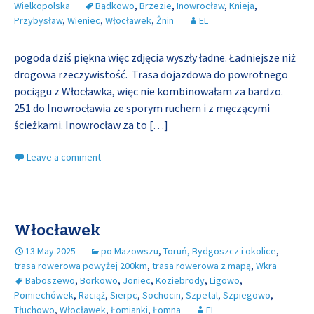
Wielkopolska
Bądkowo
,
Brzezie
,
Inowrocław
,
Knieja
,
Przybysław
,
Wieniec
,
Włocławek
,
Żnin
EL
pogoda dziś piękna więc zdjęcia wyszły ładne. Ładniejsze niż
drogowa rzeczywistość. Trasa dojazdowa do powrotnego
pociągu z Włocławka, więc nie kombinowałam za bardzo.
251 do Inowrocławia ze sporym ruchem i z męczącymi
ścieżkami. Inowrocław za to
[…]
Leave a comment
Włocławek
13 May 2025
po Mazowszu
,
Toruń, Bydgoszcz i okolice
,
trasa rowerowa powyżej 200km
,
trasa rowerowa z mapą
,
Wkra
Baboszewo
,
Borkowo
,
Joniec
,
Koziebrody
,
Ligowo
,
Pomiechówek
,
Raciąż
,
Sierpc
,
Sochocin
,
Szpetal
,
Szpiegowo
,
Tłuchowo
,
Włocławek
,
Łomianki
,
Łomna
EL