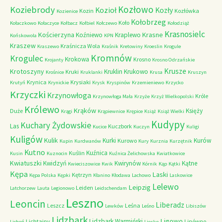
Kozłowo
Koziebrody
Kozioł
Kozły
Kozin
Kozłówka
Kozienice
Kołobrzeg
Koło
Kołaczkowo
Kołaczyce
Kołbacz
Kołbiel
Kołczewo
Kołodziąż
Krasnosielc
Kościerzyna
Krasne
Koźniewo
Kraplewo
Końskowola
KPN
Kraszew
Kraśnicza Wola
Kraszewo
Kraśnik
Kretowiny
Kroeslin
Krogule
Kromnów
Krogulec
Krokowa
Krosno
Krojanty
Krosno Odrzańskie
Krusze
Krotoszyny
Kruklin
Krukowo
Kruki
Krośnice
Kruklanki
Krusa
Kruszyn
Krynica
Krysiaki
Krutyń
Krynickie
Krysk
Kryspinów
Krzemieniewo
Krzycko
Krzyczki
Krzynowłoga
Króle
Krzynowłoga Mała
Krzyże
Krzyż Wielkopolski
Królewo
Krąków
Księży
Duże
Krągi
Krąpiewnice
Krępice
Książ
Książ Wielki
Kudypy
Kuchary Żydowskie
Las
Kuczbork
Kucice
Kuczyn
Kuligi
Kuligów
Kulik
Kurki
Kurów
Kurowo
Kupin
Kurdwanów
Kury
Kurznia
Kurzętnik
Kutno
Kuźnica
Kuślin
Kusin
Kuznocin
Kuźnica Żelichowska
Kwiatkowice
Kwiatuszki
Kwidzyń
Kwirynów
Kątne
Kwieciszowice
Kwik
Kórnik
Kąp
Kątki
Kępa
Laski
Kętrzyn
Kępa Polska
Kępki
Kłanino
Kłodawa
Lachowo
Laskowice
Lelewo
Leipzig
Leiden
Latchorzew
Lauta
Legionowo
Leidschendam
Leszno
Leoncin
Liberadz
Leszcz
Leśna
Lewków
Leśno
Libiszów
Lidzbark
Ligowo
Lidzbark Warmiński
Lichtajny
Linówno
Licheń
Lieske