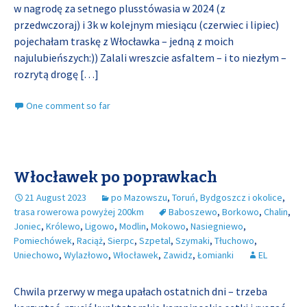
w nagrodę za setnego plusstówasia w 2024 (z
przedwczoraj) i 3k w kolejnym miesiącu (czerwiec i lipiec)
pojechałam traskę z Włocławka – jedną z moich
najulubieńszych:)) Zalali wreszcie asfaltem – i to niezłym –
rozrytą drogę
[…]
One comment so far
Włocławek po poprawkach
21 August 2023
po Mazowszu
,
Toruń, Bydgoszcz i okolice
,
trasa rowerowa powyżej 200km
Baboszewo
,
Borkowo
,
Chalin
,
Joniec
,
Królewo
,
Ligowo
,
Modlin
,
Mokowo
,
Nasiegniewo
,
Pomiechówek
,
Raciąż
,
Sierpc
,
Szpetal
,
Szymaki
,
Tłuchowo
,
Uniechowo
,
Wylazłowo
,
Włocławek
,
Zawidz
,
Łomianki
EL
Chwila przerwy w mega upałach ostatnich dni – trzeba