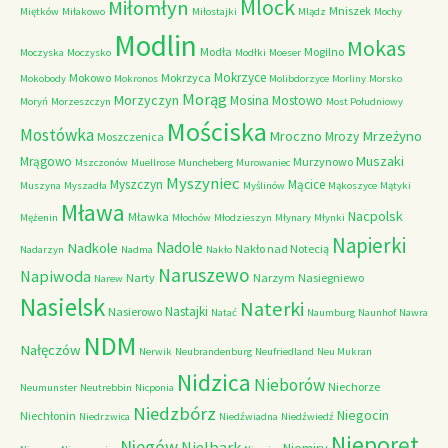
Mlock
Miłomłyn
Mniszek
Miętków
Miłakowo
Miłostajki
Mlądz
Mochy
Modlin
Mokas
Modła
Mogilno
Moczyska
Moczysko
Modłki
Moeser
Mokrzyce
Mokowo
Mokrzyca
Mokobody
Mokronos
Molibdorzyce
Morliny
Morsko
Morąg
Morzyczyn
Mosina
Mostowo
Moryń
Morzeszczyn
Most Południowy
Mościska
Mostówka
Mrzeżyno
Mroczno
Mrozy
Moszczenica
Muszaki
Mrągowo
Murzynowo
Mszczonów
Muellrose
Muncheberg
Murowaniec
Myszyniec
Myszczyn
Mącice
Muszyna
Myszadła
Myślinów
Mąkoszyce
Mątyki
Mława
Nacpolsk
Mławka
Mężenin
Młochów
Młodzieszyn
Młynary
Młynki
Napierki
Nadkole
Nadole
Nakło nad Notecią
Nadarzyn
Nadma
Nakło
Naruszewo
Napiwoda
Narty
Narzym
Nasiegniewo
Narew
Nasielsk
Naterki
Nastajki
Nasierowo
Natać
Naumburg
Naunhof
Nawra
NDM
Nałęczów
Nerwik
Neubrandenburg
Neufriedland
Neu Mukran
Nidzica
Nieborów
Niechorze
Neumunster
Neutrebbin
Nicponia
Niedzbórz
Niegocin
Niechłonin
Niedrzwica
Niedźwiadna
Niedźwiedź
Nieporęt
Niegów
Nielbark