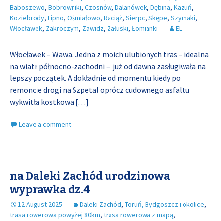
Baboszewo
,
Bobrowniki
,
Czosnów
,
Dalanówek
,
Dębina
,
Kazuń
,
Koziebrody
,
Lipno
,
Ośmiałowo
,
Raciąż
,
Sierpc
,
Skępe
,
Szymaki
,
Włocławek
,
Zakroczym
,
Zawidz
,
Załuski
,
Łomianki
EL
Włocławek – Wawa. Jedna z moich ulubionych tras – idealna
na wiatr północno-zachodni – już od dawna zasługiwała na
lepszy początek. A dokładnie od momentu kiedy po
remoncie drogi na Szpetal oprócz cudownego asfaltu
wykwitła kostkowa
[…]
Leave a comment
na Daleki Zachód urodzinowa
wyprawka dz.4
12 August 2025
Daleki Zachód
,
Toruń, Bydgoszcz i okolice
,
trasa rowerowa powyżej 80km
,
trasa rowerowa z mapą
,