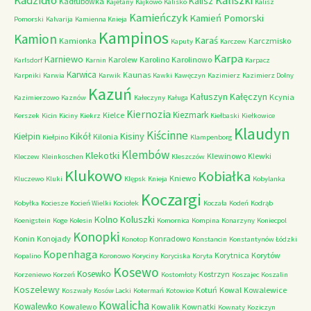
Kadzidło
Kaliszki
Kalisz
Kadłubówka
Kajetany
Kajkowo
Kalisko
Kalisz
Kamieńczyk
Kamień Pomorski
Pomorski
Kalvarija
Kamienna Knieja
Kampinos
Kamion
Karaś
Kamionka
Karczmisko
Kaputy
Karczew
Karpa
Karniewo
Karolew
Karolino
Karolinowo
Karlsdorf
Karnin
Karpacz
Karwica
Kaunas
Karpniki
Karwia
Karwik
Kawki
Kawęczyn
Kazimierz
Kazimierz Dolny
Kazuń
Kałuszyn
Kałęczyn
Kcynia
Kazimierzowo
Kaznów
Kałeczyny
Kaługa
Kiernozia
Kiezmark
Kielce
Kerszek
Kicin
Kiciny
Kiekrz
Kiełbaski
Kiełkowice
Klaudyn
Kiścinne
Kikół
Kisiny
Kiełpin
Kilonia
Kiełpino
Klampenborg
Klembów
Klekotki
Klewinowo
Klewki
Kleczew
Kleinkoschen
Kleszczów
Klukowo
Kobiałka
Kniewo
Kluczewo
Kluki
Klępsk
Knieja
Kobylanka
Koczargi
Kobyłka
Kociesze
Kocień Wielki
Kociołek
Koczała
Kodeń
Kodrąb
Kolno
Koluszki
Koenigstein
Koge
Kolesin
Komornica
Kompina
Konarzyny
Koniecpol
Konopki
Konin
Konojady
Konradowo
Konotop
Konstancin
Konstantynów Łódzki
Kopenhaga
Korytnica
Korytów
Kopalino
Koronowo
Koryciny
Koryciska
Koryta
Kosewo
Kosewko
Kostrzyn
Korzeniewo
Korzeń
Kostomłoty
Koszajec
Koszalin
Koszelewy
Kotuń
Kowal
Kowalewice
Koszwały
Kosów Lacki
Kotermań
Kotowice
Kowalicha
Kowalewko
Kowalewo
Kowalik
Kownatki
Kownaty
Koziczyn