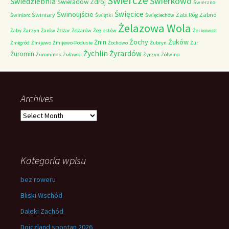
Świercze
Świerkowo
Świedziebnia
Świeradów Zdrój
Świerzno
Świnoujście
Święcice
Świniary
Żabi Róg
Żabno
Świniarc
Świątki
Święciechów
Żelazowa Wola
Żaby
Żarzyn
Żarów
Żdżar
Żdżarów
Żegiestów
Żerkowice
Żochy
Żuków
Żnin
Żmigród
Żmijewo
Żmijewo-Podusie
Żochowo
Żubryn
Żur
Żychlin
Żyrardów
Żuromin
Żurominek
Żuławki
Żyrzyn
Żółwino
Archives
Archives
Kategoria wpisu
bez roweru
Bliski Wschód
Daleki Zachód
Dojczland spontan 2026