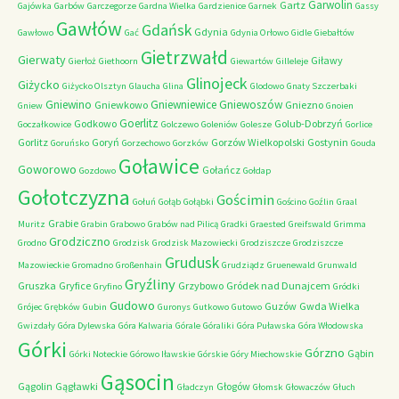
Garwolin
Gartz
Gajówka
Garbów
Garczegorze
Gardna Wielka
Gardzienice
Garnek
Gassy
Gawłów
Gdańsk
Gdynia
Gawłowo
Gać
Gdynia Orłowo
Gidle
Giebałtów
Gietrzwałd
Gierwaty
Giławy
Gierłoż
Giethoorn
Giewartów
Gilleleje
Glinojeck
Giżycko
Giżycko Olsztyn
Glaucha
Glina
Glodowo
Gnaty Szczerbaki
Gniewino
Gniewniewice
Gniewoszów
Gniewkowo
Gniezno
Gniew
Gnoien
Goerlitz
Godkowo
Golub-Dobrzyń
Goczałkowice
Golczewo
Goleniów
Golesze
Gorlice
Gorlitz
Goryń
Gorzów Wielkopolski
Gostynin
Goruńsko
Gorzechowo
Gorzków
Gouda
Goławice
Goworowo
Gołańcz
Gozdowo
Gołdap
Gołotczyzna
Gościmin
Gołuń
Gołąb
Gołąbki
Gościno
Goźlin
Graal
Grabie
Muritz
Grabin
Grabowo
Grabów nad Pilicą
Gradki
Graested
Greifswald
Grimma
Grodziczno
Grodno
Grodzisk
Grodzisk Mazowiecki
Grodziszcze
Grodziszcze
Grudusk
Mazowieckie
Gromadno
Großenhain
Grudziądz
Gruenewald
Grunwald
Gryźliny
Gruszka
Gryfice
Grzybowo
Gródek nad Dunajcem
Gryfino
Gródki
Gudowo
Guzów
Gwda Wielka
Grójec
Grębków
Gubin
Guronys
Gutkowo
Gutowo
Gwizdały
Góra Dylewska
Góra Kalwaria
Górale
Góraliki
Góra Puławska
Góra Włodowska
Górki
Górzno
Gąbin
Górki Noteckie
Górowo Iławskie
Górskie
Góry Miechowskie
Gąsocin
Gągolin
Gągławki
Głogów
Gładczyn
Głomsk
Głowaczów
Głuch