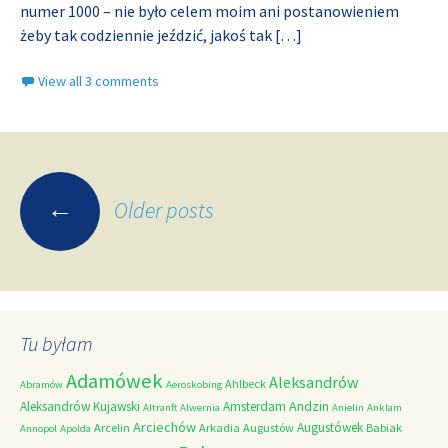
numer 1000 – nie było celem moim ani postanowieniem
żeby tak codziennie jeździć, jakoś tak
[…]
View all 3 comments
Posts
←
Older posts
navigation
Tu byłam
Adamówek
Aleksandrów
Ahlbeck
Abramów
Aeroskobing
Andzin
Aleksandrów Kujawski
Amsterdam
Altranft
Alwernia
Anielin
Anklam
Arciechów
Augustówek
Arcelin
Arkadia
Augustów
Babiak
Annopol
Apolda