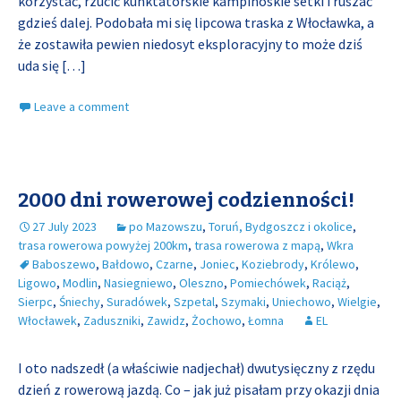
korzystać, rzucić kunktatorskie kampinoskie setki i ruszać
gdzieś dalej. Podobała mi się lipcowa traska z Włocławka, a
że zostawiła pewien niedosyt eksploracyjny to może dziś
uda się
[…]
Leave a comment
2000 dni rowerowej codzienności!
27 July 2023
po Mazowszu
,
Toruń, Bydgoszcz i okolice
,
trasa rowerowa powyżej 200km
,
trasa rowerowa z mapą
,
Wkra
Baboszewo
,
Bałdowo
,
Czarne
,
Joniec
,
Koziebrody
,
Królewo
,
Ligowo
,
Modlin
,
Nasiegniewo
,
Oleszno
,
Pomiechówek
,
Raciąż
,
Sierpc
,
Śniechy
,
Suradówek
,
Szpetal
,
Szymaki
,
Uniechowo
,
Wielgie
,
Włocławek
,
Zaduszniki
,
Zawidz
,
Żochowo
,
Łomna
EL
I oto nadszedł (a właściwie nadjechał) dwutysięczny z rzędu
dzień z rowerową jazdą. Co – jak już pisałam przy okazji dnia