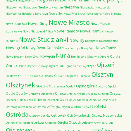
Niemiry
Niegowa
Niegowonice
Niemica
Nieszawa
Nieskórz
Niepołomice
Nieradowo
Niestum
Nieszawka
Nietoperek
Nowa Sól
Niewodnica
Nootdorp
Nordhavn
Nowa Wieś Ełcka
Nowa Wrona
Nowe Brzesko
Nowe Miasto
Nowe Guty
Nowe Miasto
Nowe Duninowo
Nowe Ramoty
Nowe Ramuki
Lubawskie
Nowe Miasto nad Pilicą
Nowe
Nowe Studzianki
Nowiny
Rumunki
Nowogard
Nowogrodziec
Nowogród
Nowy Dwór Gdański
Nowy Tomyśl
Nowy Korczyn
Nowy Sącz
Nuna
Nowęcin
Obryte
Nowy Troszyn
Nowy Zyck
Nur
Nyborg
Obierwia
Obroki
Ojrzeń
Obrąb
Ojerzyce
Ocięte
Ocypel
Odrowąż
Ogorzelnik
Ogrodzieniec
Olsztyn
Okuninka
Oleszno
Okalewo
Olecko
Olendy
Olpuch
Olszewka
Olsztynek
Opinogóra
Opalenica
Olędzkie
Opaleń
Opoczno
Opoki
Orneta
Orzysz
Opole
Oporów
Orchowo
Orchówek
Ortel
Ortrand
Oryszew
Orzełek
Osiecko
Osiek
Oschatz
Osie
Osieck
Osieczek
Osiek Drawski
Osmolice
Osnabrueck
Ostrołęka
Ostrowite
Ostroróg
Ostroszowice
Ostrowiec Świętokrzyski
Ostróda
Ostrówek
Ostrów Lubelski
Ostrów Mazowiecka
Ostródy
Ostrów
Otwock
Otręba
Ostrów Wielkopolski
Osówka
Otorowo
Otłoczyn
Owińsk
Ołuda
Ościsłowo
Ożarów