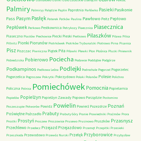
Ośmiałowo
Ośniki
Ośno Lubuskie
Oświęcim
Pakość
Palmiry
Pasieki
Pasikonie
Paprotnia
Palmiryy
Palędzie
Paplin
Parłówko
Pasłęk
Pasym
Pawłowo
Pass
Pepłowo
Peitz
Paterek
Patków
Paulina
Piasecznica
Pepłówek
Pestkownica
Perkowo
Petrykozy
Piaecznica
Pilaszków
Piaseczno
Piecki
Pieski
Piastów
Piechowice
Pietkowo
Pilawa
Pilica
Piorunów
Pionki
Pillnitz
Piotrkówek
Piotrków Trybunalski
Piotrowo
Pirna
Pisanica
Pisz
Piła
Piszczac
Piątek
Piwniczna
Piławki
Plewki
Plon
Plośnica
Pluski
Pniewnik
Pociecha
Pobierowo
Pobiedziska
Podawce
Poddąbie
Podgórze
Podlejki
Podkampinos
Pogorzelec
Podkowa Leśna
Podrochale
Pogorzel
Polesie
Pogorzelica
Pokrzydowo
Pogroszew
Pokrytki
Polaki
Polanów
Polichno
Pomiechówek
Pomocnia
Policzna
Popielarnia
Polnica
Popielżyn
Popielżyn Zawady
Popowo
Porządzie
Popielów
Postomino
Powielin
Poznań
Powidz
Powierż
Pozezdrze
Poszeszupie
Potworów
Prabuty
Poświętne
Poźrzadło
Prabuty Góry
Pranie
Prawiedniki
Prażmów
Prora
Przasnysz
Prostyń
Pruszków
Prostki
Proszew
Proszowice
Prusewo
Prusinowo
Przechlewo
Przejazd
Przejazdowo
Przedecz
Przemęt
Przepitki
Przesieki
Przyborowice
Przełęk
Przewodowo
Przeszkoda
Przewóz Nurski
Przybysław