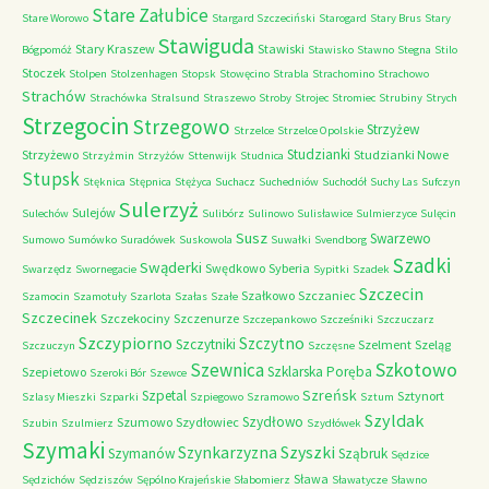
Stare Załubice
Stare Worowo
Stargard Szczeciński
Starogard
Stary Brus
Stary
Stawiguda
Stary Kraszew
Stawiski
Bógpomóż
Stawisko
Stawno
Stegna
Stilo
Stoczek
Stolpen
Stolzenhagen
Stopsk
Stowęcino
Strabla
Strachomino
Strachowo
Strachów
Strachówka
Stralsund
Straszewo
Stroby
Strojec
Stromiec
Strubiny
Strych
Strzegocin
Strzegowo
Strzyżew
Strzelce
Strzelce Opolskie
Studzianki
Strzyżewo
Studzianki Nowe
Strzyżmin
Strzyżów
Sttenwijk
Studnica
Stupsk
Stęknica
Stępnica
Stężyca
Suchacz
Suchedniów
Suchodół
Suchy Las
Sufczyn
Sulerzyż
Sulejów
Sulechów
Sulibórz
Sulinowo
Sulisławice
Sulmierzyce
Sulęcin
Susz
Swarzewo
Sumowo
Sumówko
Suradówek
Suskowola
Suwałki
Svendborg
Szadki
Swąderki
Swędkowo
Syberia
Swarzędz
Swornegacie
Sypitki
Szadek
Szczecin
Szałkowo
Szczaniec
Szamocin
Szamotuły
Szarlota
Szałas
Szałe
Szczecinek
Szczekociny
Szczenurze
Szczepankowo
Szcześniki
Szczuczarz
Szczypiorno
Szczytno
Szczytniki
Szelment
Szeląg
Szczuczyn
Szczęsne
Szkotowo
Szewnica
Szklarska Poręba
Szepietowo
Szeroki Bór
Szewce
Szreńsk
Szpetal
Sztynort
Szlasy Mieszki
Szparki
Szpiegowo
Szramowo
Sztum
Szyldak
Szydłowo
Szumowo
Szydłowiec
Szubin
Szulmierz
Szydłówek
Szymaki
Szyszki
Szynkarzyzna
Szymanów
Sząbruk
Sędzice
Sława
Sędzichów
Sędziszów
Sępólno Krajeńskie
Słabomierz
Sławatycze
Sławno