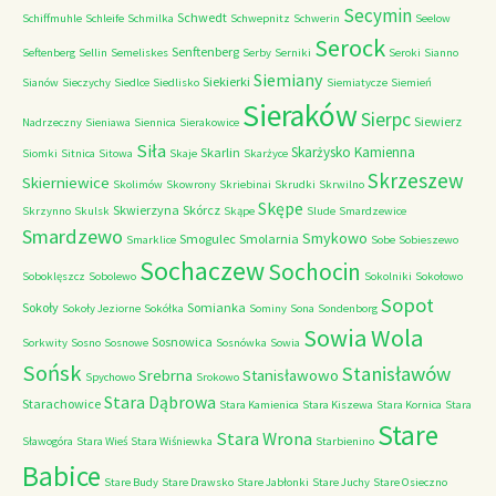
Secymin
Schwedt
Schiffmuhle
Schleife
Schmilka
Schwepnitz
Schwerin
Seelow
Serock
Senftenberg
Seftenberg
Sellin
Semeliskes
Serby
Serniki
Seroki
Sianno
Siemiany
Siekierki
Sianów
Sieczychy
Siedlce
Siedlisko
Siemiatycze
Siemień
Sieraków
Sierpc
Siewierz
Nadrzeczny
Sieniawa
Siennica
Sierakowice
Siła
Skarżysko Kamienna
Skarlin
Siomki
Sitnica
Sitowa
Skaje
Skarżyce
Skrzeszew
Skierniewice
Skolimów
Skowrony
Skriebinai
Skrudki
Skrwilno
Skępe
Skwierzyna
Skórcz
Skrzynno
Skulsk
Skąpe
Slude
Smardzewice
Smardzewo
Smykowo
Smogulec
Smolarnia
Smarklice
Sobe
Sobieszewo
Sochaczew
Sochocin
Soboklęszcz
Sobolewo
Sokolniki
Sokołowo
Sopot
Sokoły
Somianka
Sokoły Jeziorne
Sokółka
Sominy
Sona
Sondenborg
Sowia Wola
Sosnowica
Sorkwity
Sosno
Sosnowe
Sosnówka
Sowia
Sońsk
Stanisławów
Srebrna
Stanisławowo
Spychowo
Srokowo
Stara Dąbrowa
Starachowice
Stara Kamienica
Stara Kiszewa
Stara Kornica
Stara
Stare
Stara Wrona
Sławogóra
Stara Wieś
Stara Wiśniewka
Starbienino
Babice
Stare Budy
Stare Drawsko
Stare Jabłonki
Stare Juchy
Stare Osieczno