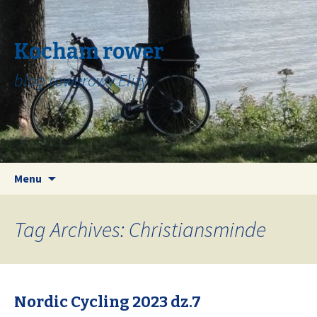
Kocham rower
blog rowerowy Elizy
Skip
Search
Menu
to
for:
content
Tag Archives: Christiansminde
Nordic Cycling 2023 dz.7