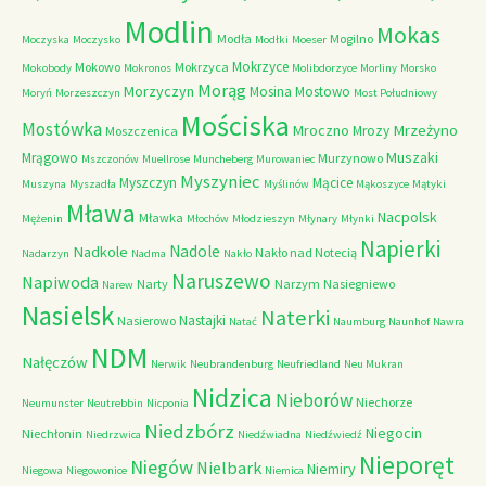
Modlin
Mokas
Modła
Mogilno
Moczyska
Moczysko
Modłki
Moeser
Mokrzyce
Mokowo
Mokrzyca
Mokobody
Mokronos
Molibdorzyce
Morliny
Morsko
Morąg
Morzyczyn
Mosina
Mostowo
Moryń
Morzeszczyn
Most Południowy
Mościska
Mostówka
Mrzeżyno
Mroczno
Mrozy
Moszczenica
Muszaki
Mrągowo
Murzynowo
Mszczonów
Muellrose
Muncheberg
Murowaniec
Myszyniec
Myszczyn
Mącice
Muszyna
Myszadła
Myślinów
Mąkoszyce
Mątyki
Mława
Nacpolsk
Mławka
Mężenin
Młochów
Młodzieszyn
Młynary
Młynki
Napierki
Nadkole
Nadole
Nakło nad Notecią
Nadarzyn
Nadma
Nakło
Naruszewo
Napiwoda
Narty
Narzym
Nasiegniewo
Narew
Nasielsk
Naterki
Nastajki
Nasierowo
Natać
Naumburg
Naunhof
Nawra
NDM
Nałęczów
Nerwik
Neubrandenburg
Neufriedland
Neu Mukran
Nidzica
Nieborów
Niechorze
Neumunster
Neutrebbin
Nicponia
Niedzbórz
Niegocin
Niechłonin
Niedrzwica
Niedźwiadna
Niedźwiedź
Nieporęt
Niegów
Nielbark
Niemiry
Niegowa
Niegowonice
Niemica