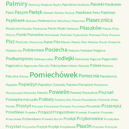
Palmiry
Pasieki
Pasikonie
Paprotnia
Palmiryy
Palędzie
Paplin
Parłówko
Pasłęk
Pasym
Pawłowo
Pass
Pepłowo
Peitz
Paterek
Patków
Paulina
Piasecznica
Pepłówek
Pestkownica
Perkowo
Petrykozy
Piaecznica
Pilaszków
Piaseczno
Piecki
Pieski
Piastów
Piechowice
Pietkowo
Pilawa
Pilica
Piorunów
Pionki
Pillnitz
Piotrkówek
Piotrków Trybunalski
Piotrowo
Pirna
Pisanica
Pisz
Piła
Piszczac
Piątek
Piwniczna
Piławki
Plewki
Plon
Plośnica
Pluski
Pniewnik
Pociecha
Pobierowo
Pobiedziska
Podawce
Poddąbie
Podgórze
Podlejki
Podkampinos
Pogorzelec
Podkowa Leśna
Podrochale
Pogorzel
Polesie
Pogorzelica
Pokrzydowo
Pogroszew
Pokrytki
Polaki
Polanów
Polichno
Pomiechówek
Pomocnia
Policzna
Popielarnia
Polnica
Popielżyn
Popielżyn Zawady
Popowo
Porządzie
Popielów
Postomino
Powielin
Poznań
Powidz
Powierż
Pozezdrze
Poszeszupie
Potworów
Prabuty
Poświętne
Poźrzadło
Prabuty Góry
Pranie
Prawiedniki
Prażmów
Prora
Przasnysz
Prostyń
Pruszków
Prostki
Proszew
Proszowice
Prusewo
Prusinowo
Przechlewo
Przejazd
Przejazdowo
Przedecz
Przemęt
Przepitki
Przesieki
Przyborowice
Przełęk
Przewodowo
Przeszkoda
Przewóz Nurski
Przybysław
Psucin
Przystań
Przytyk
Przyłęk
Przysucha
Przęsławice
Pszczew
Pszczyna