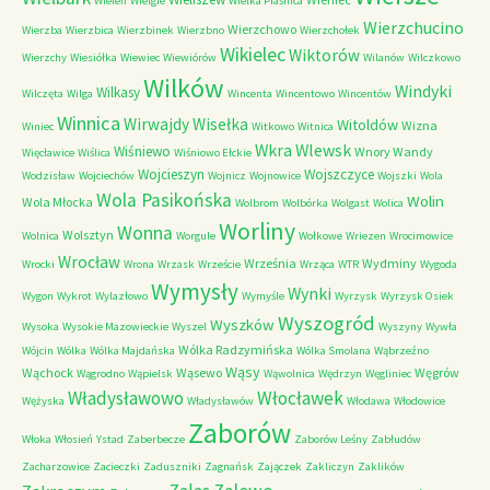
Wieleń
Wielgie
Wielka Piaśnica
Wierzchucino
Wierzchowo
Wierzba
Wierzbica
Wierzbinek
Wierzbno
Wierzchołek
Wikielec
Wiktorów
Wierzchy
Wiesiółka
Wiewiec
Wiewiórów
Wilanów
Wilczkowo
Wilków
Windyki
Wilkasy
Wilczęta
Wilga
Wincenta
Wincentowo
Wincentów
Winnica
Wirwajdy
Wisełka
Witoldów
Wizna
Winiec
Witkowo
Witnica
Wkra
Wlewsk
Wiśniewo
Wnory Wandy
Więcławice
Wiślica
Wiśniowo Ełckie
Wojcieszyn
Wojszczyce
Wodzisław
Wojciechów
Wojnicz
Wojnowice
Wojszki
Wola
Wola Pasikońska
Wolin
Wola Młocka
Wolbrom
Wolbórka
Wolgast
Wolica
Worliny
Wonna
Wolsztyn
Wolnica
Worgule
Wołkowe
Wriezen
Wrocimowice
Wrocław
Września
Wydminy
Wrocki
Wrona
Wrzask
Wrzeście
Wrząca
WTR
Wygoda
Wymysły
Wynki
Wygon
Wykrot
Wylazłowo
Wymyśle
Wyrzysk
Wyrzysk Osiek
Wyszogród
Wyszków
Wysoka
Wysokie Mazowieckie
Wyszel
Wyszyny
Wywła
Wólka Radzymińska
Wójcin
Wólka
Wólka Majdańska
Wólka Smolana
Wąbrzeźno
Wąsy
Wąchock
Wąsewo
Węgrów
Wągrodno
Wąpielsk
Wąwolnica
Wędrzyn
Węgliniec
Władysławowo
Włocławek
Wężyska
Władysławów
Włodawa
Włodowice
Zaborów
Włoka
Włosień
Ystad
Zaberbecze
Zaborów Leśny
Zabłudów
Zacharzowice
Zacieczki
Zaduszniki
Zagnańsk
Zajączek
Zakliczyn
Zaklików