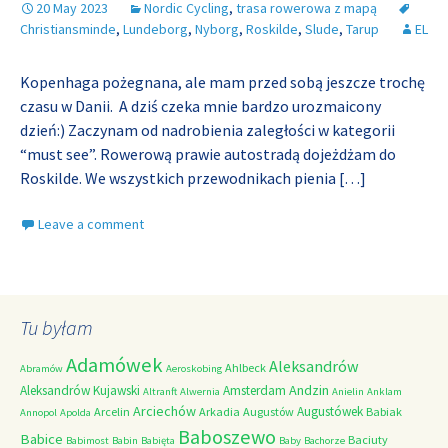
20 May 2023
Nordic Cycling
,
trasa rowerowa z mapą
Christiansminde
,
Lundeborg
,
Nyborg
,
Roskilde
,
Slude
,
Tarup
EL
Kopenhaga pożegnana, ale mam przed sobą jeszcze trochę
czasu w Danii. A dziś czeka mnie bardzo urozmaicony
dzień:) Zaczynam od nadrobienia zaległości w kategorii
“must see”. Rowerową prawie autostradą dojeżdżam do
Roskilde. We wszystkich przewodnikach pienia
[…]
Leave a comment
Tu byłam
Adamówek
Aleksandrów
Ahlbeck
Abramów
Aeroskobing
Andzin
Aleksandrów Kujawski
Amsterdam
Altranft
Alwernia
Anielin
Anklam
Arciechów
Augustówek
Arcelin
Arkadia
Augustów
Babiak
Annopol
Apolda
Baboszewo
Babice
Baciuty
Babimost
Babin
Babięta
Baby
Bachorze