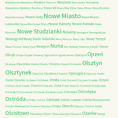
Nieszawa
Nieskórz
Niepołomice
Nieradowo
Niestum
Nieszawka
Nietoperek
Nowa Sól
Niewodnica
Nootdorp
Nordhavn
Nowa Wieś Ełcka
Nowa Wrona
Nowe Brzesko
Nowe Miasto
Nowe Guty
Nowe Miasto
Nowe Duninowo
Nowe Ramoty
Nowe Ramuki
Lubawskie
Nowe Miasto nad Pilicą
Nowe
Nowe Studzianki
Nowiny
Rumunki
Nowogard
Nowogrodziec
Nowogród
Nowy Dwór Gdański
Nowy Tomyśl
Nowy Korczyn
Nowy Sącz
Nuna
Nowęcin
Obryte
Nowy Troszyn
Nowy Zyck
Nur
Nyborg
Obierwia
Obroki
Ojrzeń
Obrąb
Ojerzyce
Ocięte
Ocypel
Odrowąż
Ogorzelnik
Ogrodzieniec
Olsztyn
Okuninka
Oleszno
Okalewo
Olecko
Olendy
Olpuch
Olszewka
Olsztynek
Opinogóra
Opalenica
Olędzkie
Opaleń
Opoczno
Opoki
Orneta
Orzysz
Opole
Oporów
Orchowo
Orchówek
Ortel
Ortrand
Oryszew
Orzełek
Osiecko
Osiek
Oschatz
Osie
Osieck
Osieczek
Osiek Drawski
Osmolice
Osnabrueck
Ostrołęka
Ostrowite
Ostroróg
Ostroszowice
Ostrowiec Świętokrzyski
Ostróda
Ostrówek
Ostrów Lubelski
Ostrów Mazowiecka
Ostródy
Ostrów
Otwock
Otręba
Ostrów Wielkopolski
Osówka
Otorowo
Otłoczyn
Owińsk
Ołuda
Ościsłowo
Ożarów
Ośmiałowo
Ośniki
Ośno Lubuskie
Oświęcim
Pakość