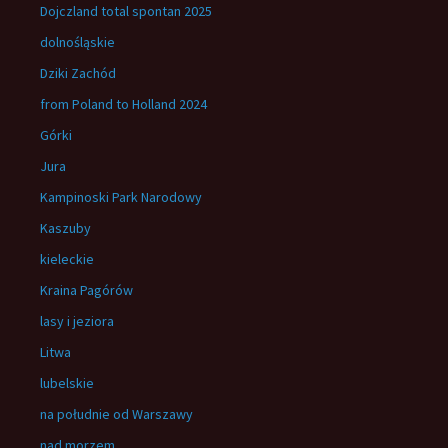
Dojczland total spontan 2025
dolnośląskie
Dziki Zachód
from Poland to Holland 2024
Górki
Jura
Kampinoski Park Narodowy
Kaszuby
kieleckie
Kraina Pagórów
lasy i jeziora
Litwa
lubelskie
na południe od Warszawy
nad morzem