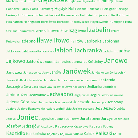
Hamburg
Głuchów
Głusk
Głusko
Głębokie
Hajnówka
Hanna
Hejdyk
Hel
Hannover
Harlev
Harsz
Havelberg
Helenka
Hellebaek
Helsignor
Herfolge
Heringsdorf
Hillerod
Hohenreichendorf
Hohensaaten
Hohnstein
Hojerup
Holte
Holthusen
Holzhausen
Horingsdorf
Hormówek
Hornbaek
Horodyszcze
Hoyerswerda
Humięcino
Huta
Izabelin
Isąg
Inowrocław
Iwno
Szklana
Ibramowice
Idzbark
Izbica
Iława
Iłowo
Iłów
Jabłonka
Izdebno
Jabłonna
Iły
Kujawska
Jabłoń
Jachranka
Jadów
Jabłonowo
Jabłonowo Pomorskie
Jadwisin
Janowo
Jajkowo
Jaktorów
Janowiec
Janowiec Kościelny
Jamniki
Janówek
Janów
Januszew
Januszewice
Jany
Janówko
Janów Lubelski
Jastarnia
Janów Podlaski
Jarmatów
Jarnatów
Jarnice
Jarosławiec
Jasionna
Jastrzębia Góra
Jedlanka
Jaszkowo
Jawiszowice
Jawor
Jaworze
Jedliński
Jedwabno
Jednorożec
Jedwabne
Jeglin
Jeglijowiec
Jelcz-Laskowice
Jerzwałd
Jelenia Góra
Jeziorany
Jeleń
Jemna
Jerichov
Jerwałd
Jezierzyce
Jeżewo
Jeże
Jezioro
Jezioro Rożnowskie
jezioro Wulpińskie
Jeziorszczyzna
Jeżów
Joniec
Jurzyn
Jurata
Jugowice
Jonava
Julinek
Juliszew
Jurki
Józefkowo
Józefów
Jędrzejów
Kaczorowo
Kaczory
Kaczkowo
Kaczorowy
Kadyny
Kadzidło
Kaliszki
Kalisz
Kadłubówka
Kajetany
Kajkowo
Kalisko
Kalisz