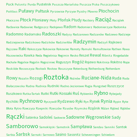
Puck
Pustelnik
Pulsnitz
Purda
Puszcza Mariańska
Puszcza Piska
Puszczykowo
Puławy
Pułtusk
Płochocin
Puttbus
Pyrzowice
Pyrzyce
Pyzdry
Pławno
Raciąż
Płock
Płońsk
Płoniawy
Płudy
Płociczno
Płoty
Racibory
Raciążek
Radom
Racławice
Radawiec
Radgoszcz
Radojewo
Radomierz
Radomierzyce
Radomka
Radoszki
Radomno
Radomsko
Radysy
Radzanowo
Radzanów
Radzewo
Radzieje
Radzymin
Rajkowo
Radziejowice
Radzikowo
Radzików
Radziwiłów
Radzyń
Raki
Rajszew
Rakoszyce
Rakowice
Rakowiec
Ramoty
Ramuki
Ramułtowice
Rathen
Rawa
Rewal
Rawka
Reszel
Mazowiecka
Reda
Regielnica
Regimin
Resko
Ribnitz
Ringebalde
Rogóż
Roguszyn
Rojewo
Rokitno
Rochale
Rogalice
Rogalin
Rogoziniec
Rokitnica
Ropa
Roskilde
Rossoszyca
Rostock
Rostow
Roszczyce
Rotenburg
Rothenburg
Rotterdam
Roztoka
Ruciane-Nida
Rowy
Rozogi
Ruda
Rozalin
Rożnów
Ruda
Rudniki
Ruszczyce
Białaczowska
Rudna
Rudnica
Rudno Jeziorowe
Rugia
Rungsted
Rybno
Ruś
Rutki Kossaki
Ruszkowo
Rutki
Rutka-Tartak
Rybienko
Rybojady
Rychnowo
Rynia
Rydzewo
Ryki
Rynek
Rychliki
Ryczywół
Ryn
Rypin
Ryte
Rząśnik
Błota
Rytro
Rzeczyca
Rzepniki
Rzeszów
Rzuców
Rzymsko
Różan
Rąbież
Rąblów
Rączki
Sadowne Węgrowskie
Sady
Sadoleś
Sabinka
Sadowie
Samborowo
Sampława
Santok
Samoklęski
Samotnik
Sandau
Sanniki
Sarbsk
Sasino
Sassnitz
Sarbia
Sarnaki
Sarnowo
Scheveningen
Schiedam