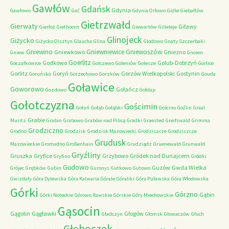
Gawłów
Gdańsk
Gdynia
Gawłowo
Gać
Gdynia Orłowo
Gidle
Giebałtów
Gietrzwałd
Gierwaty
Giławy
Gierłoż
Giethoorn
Giewartów
Gilleleje
Glinojeck
Giżycko
Giżycko Olsztyn
Glaucha
Glina
Glodowo
Gnaty Szczerbaki
Gniewino
Gniewniewice
Gniewoszów
Gniewkowo
Gniezno
Gniew
Gnoien
Goerlitz
Godkowo
Golub-Dobrzyń
Goczałkowice
Golczewo
Goleniów
Golesze
Gorlice
Gorlitz
Goryń
Gorzów Wielkopolski
Gostynin
Goruńsko
Gorzechowo
Gorzków
Gouda
Goławice
Goworowo
Gołańcz
Gozdowo
Gołdap
Gołotczyzna
Gościmin
Gołuń
Gołąb
Gołąbki
Gościno
Goźlin
Graal
Grabie
Muritz
Grabin
Grabowo
Grabów nad Pilicą
Gradki
Graested
Greifswald
Grimma
Grodziczno
Grodno
Grodzisk
Grodzisk Mazowiecki
Grodziszcze
Grodziszcze
Grudusk
Mazowieckie
Gromadno
Großenhain
Grudziądz
Gruenewald
Grunwald
Gryźliny
Gruszka
Gryfice
Grzybowo
Gródek nad Dunajcem
Gryfino
Gródki
Gudowo
Guzów
Gwda Wielka
Grójec
Grębków
Gubin
Guronys
Gutkowo
Gutowo
Gwizdały
Góra Dylewska
Góra Kalwaria
Górale
Góraliki
Góra Puławska
Góra Włodowska
Górki
Górzno
Gąbin
Górki Noteckie
Górowo Iławskie
Górskie
Góry Miechowskie
Gąsocin
Gągolin
Gągławki
Głogów
Gładczyn
Głomsk
Głowaczów
Głuch
Głęboczek