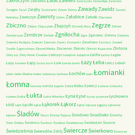
Zalas
Zalewo
Zakroczym
Zakrzewo
Zamczysko
Zamordeje
Zarańsko
Zawady
Zawidz
Zaręby
Zarogów
Zaryń
Zaskwierki
Zatom
Zatory
Zawidz
Zawroty
Załubice
Zawiszyn
Załuski
Kościelny
Załom
Zbarzewo
Zegrze
Zbiczno
Zbąszyń
Zbójna
Zbąszynek
Zdziwój Stary
Zehren
Zgniłocha
Zembrze
Zgorzelec
Zielona
Zemborzyce
Zeńbok
Zgon
Zielonka
Zwartowo
Zielonka Pasłęcka
Zielonki
Ziemsko
Zienki
Zinnowitz
Zwiniarz
Zwoleń
Złotoria
Złocieniec
Złotniki
Zwolle
Zygmuntowo
Zławieś Wielka
Złotniki Kujawskie
Łacha
Łabiszyn
Łagów
Złoty Las
Złoty Potok
Ćmielów
Łabędnik
Łabędzie
Łachca
Łazy
Łeba
Łapy
Łajsy
Łask
Łebcz
Łebień
Łaniewo
Łasica
Łasin
Ławice
Ławki
Łomianki
Łochów
Łebki
Łebki Wielkie
Łobez
Łobżenica
Łochowo
Łojki
Łomna
Łowicz
Łomża
Łosia Wólka
Łomnica
Łopatki
Łubiana
Łubianka
Łukta
Łyna
Łyse
Łyszkowice
Łuka
Łubowo
Łukta Miłomłyn
Łysica
Łysomice
Łąkorz
Łąkorek
Łódź
Łączki
Łąck
Łąkie
Łąkoć
Łęczyca
Łęgajny
Łękawica
Śladów
Śniadowo
Śniadówko
Śniechy
Łętowo
Ślesin
Śliwice
Ślężany
Świdnica
Świebodzin
Świecie
Śrem
Śródka
Świdwin
Świebno
Świebodzice
Świercze
Świerkowo
Świedziebnia
Świeradów Zdrój
Świerzno