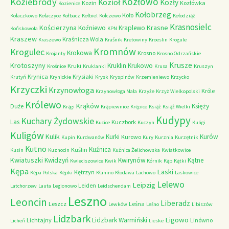
Kozłowo
Koziebrody
Kozioł
Kozły
Kozin
Kozłówka
Kozienice
Kołobrzeg
Koło
Kołaczkowo
Kołaczyce
Kołbacz
Kołbiel
Kołczewo
Kołodziąż
Krasnosielc
Kościerzyna
Krasne
Koźniewo
Kraplewo
Końskowola
KPN
Kraszew
Kraśnicza Wola
Kraszewo
Kraśnik
Kretowiny
Kroeslin
Krogule
Kromnów
Krogulec
Krokowa
Krosno
Krojanty
Krosno Odrzańskie
Krusze
Krotoszyny
Kruklin
Krukowo
Kruki
Krośnice
Kruklanki
Krusa
Kruszyn
Krynica
Krysiaki
Krutyń
Krynickie
Krysk
Kryspinów
Krzemieniewo
Krzycko
Krzyczki
Krzynowłoga
Króle
Krzynowłoga Mała
Krzyże
Krzyż Wielkopolski
Królewo
Krąków
Księży
Duże
Krągi
Krąpiewnice
Krępice
Książ
Książ Wielki
Kudypy
Kuchary Żydowskie
Las
Kuczbork
Kucice
Kuczyn
Kuligi
Kuligów
Kulik
Kurki
Kurów
Kurowo
Kupin
Kurdwanów
Kury
Kurznia
Kurzętnik
Kutno
Kuźnica
Kuślin
Kusin
Kuznocin
Kuźnica Żelichowska
Kwiatkowice
Kwiatuszki
Kwidzyń
Kwirynów
Kątne
Kwieciszowice
Kwik
Kórnik
Kąp
Kątki
Kępa
Laski
Kętrzyn
Kępa Polska
Kępki
Kłanino
Kłodawa
Lachowo
Laskowice
Lelewo
Leipzig
Leiden
Latchorzew
Lauta
Legionowo
Leidschendam
Leszno
Leoncin
Liberadz
Leszcz
Leśna
Lewków
Leśno
Libiszów
Lidzbark
Ligowo
Lidzbark Warmiński
Lichtajny
Linówno
Licheń
Lieske