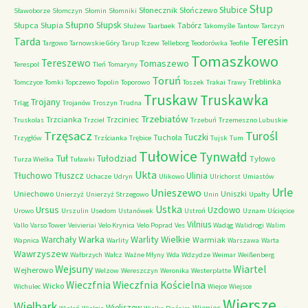
Słup
Słubice
Słonecznik
Słończewo
Sławoborze
Słomczyn
Słomin
Słomniki
Słupno
Słupsk
Słupca
Słupia
Tabórz
Służew
Taarbaek
Takomyśle
Tantow
Tarczyn
Teresin
Tarda
Targowo
Tarnowskie Góry
Tarup
Tczew
Telleborg
Teodorówka
Teofile
Tomaszkowo
Tereszewo
Tomaszewo
Terespol
Tleń
Tomaryny
Toruń
Treblinka
Tomczyce
Tomki
Topczewo
Topolin
Toporowo
Toszek
Trakai
Trawy
Truskaw
Truskawka
Trojany
Trląg
Trojanów
Troszyn
Trudna
Trzebiatów
Trzcianka
Trzciniec
Truskolas
Trzciel
Trzebuń
Trzemeszno Lubuskie
Trzęsacz
Turośl
Tuczki
Tuchola
Trzygłów
Trzścianka
Trębice
Tujsk
Tum
Tułowice
Tynwałd
Tuł
Tułodziad
Tyłowo
Turza Wielka
Tuławki
Ukta
Tłuchowo
Tłuszcz
Ulinia
Uchacze
Udryn
Ulikowo
Ulrichorst
Umiastów
Urle
Unieszewo
Uniechowo
Uniszki
Unierzyż
Unierzyż Strzegowo
Unin
Upałty
Ustka
Ursus
Uzdowo
Urowo
Urszulin
Usedom
Ustanówek
Ustroń
Uznam
Uścięcice
Vilnius
Vallo
Varso Tower
Veivieriai
Velo Krynica
Velo Poprad
Ves
Wadąg
Walidrogi
Walim
Warka
Warlity Wielkie
Warchały
Warmiak
Wapnica
Warlity
Warszawa
Warta
Wawrzyszew
Wałbrzych
Wałcz
Ważne Młyny
Wda
Wdzydze
Weimar
Weißenberg
Wejsuny
Wiartel
Wejherowo
Welzow
Wereszczyn
Weronika
Westerplatte
Wieczfnia Kościelna
Wieczfnia
Wicko
Wichulec
Wiejce
Wiejsce
Wiersze
Wielbark
Wieliszew
Wieniec