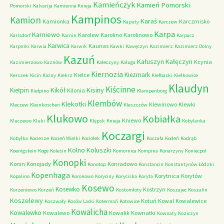
Kamieńczyk
Kamień Pomorski
Pomorski
Kalvarija
Kamienna Knieja
Kampinos
Kamion
Karaś
Kamionka
Karczmisko
Kaputy
Karczew
Karpa
Karniewo
Karolew
Karolino
Karolinowo
Karlsdorf
Karnin
Karpacz
Karwica
Kaunas
Karpniki
Karwia
Karwik
Kawki
Kawęczyn
Kazimierz
Kazimierz Dolny
Kazuń
Kałuszyn
Kałęczyn
Kcynia
Kazimierzowo
Kaznów
Kałeczyny
Kaługa
Kiernozia
Kiezmark
Kielce
Kerszek
Kicin
Kiciny
Kiekrz
Kiełbaski
Kiełkowice
Klaudyn
Kiścinne
Kikół
Kisiny
Kiełpin
Kilonia
Kiełpino
Klampenborg
Klembów
Klekotki
Klewinowo
Klewki
Kleczew
Kleinkoschen
Kleszczów
Klukowo
Kobiałka
Kniewo
Kluczewo
Kluki
Klępsk
Knieja
Kobylanka
Koczargi
Kobyłka
Kociesze
Kocień Wielki
Kociołek
Koczała
Kodeń
Kodrąb
Kolno
Koluszki
Koenigstein
Koge
Kolesin
Komornica
Kompina
Konarzyny
Koniecpol
Konopki
Konin
Konojady
Konradowo
Konotop
Konstancin
Konstantynów Łódzki
Kopenhaga
Korytnica
Korytów
Kopalino
Koronowo
Koryciny
Koryciska
Koryta
Kosewo
Kosewko
Kostrzyn
Korzeniewo
Korzeń
Kostomłoty
Koszajec
Koszalin
Koszelewy
Kotuń
Kowal
Kowalewice
Koszwały
Kosów Lacki
Kotermań
Kotowice
Kowalicha
Kowalewko
Kowalewo
Kowalik
Kownatki
Kownaty
Koziczyn