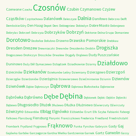
Czosnów
Czubin
Czymanowo
Czyżew
Czerwone
Czocha
Dalnia
Cząstków
Dalanówek
Daniłowo
Częstochowa
Daleszyce
Debrzno
Delft
Den Haag
Dobre Miasto
Dembskie Góry
Depot
Derc
Dobiegniew
Dobieżyn
Dobrojewo
Dobrzyń
Dobrzyków
Dobrylas
Dobrzeń
Dobrzyca
Doktorce
Dolna Grupa
Domaniew
Dorotowo
Drawsko Pomorskie
Drawno
Dosłońce
Dołubno
Drebkau
Drogiszka
Dresden
Dreszew
Drewniaczki
Drewnów
Drezdenko
Droblin
Dudy Puszczańskie
Drogoszewo
Drohiczyn
Droszków
Drwalew
Drygały
Drążewo
Działdowo
Duninowo
Duży Dół
Dymaczewo
Dzbądzek
Dziadkowice
Dziarny
Dziekanów
Dzierzgoń
Dziecinów
Dzierzgowo
Dziekanów Leśny
Dziemiany
Dziwnów
Dzierżążnia
Dzierzgów
Dzierżoniów
Dziewierzewo
Dziećmirowice
Dziunin
Dąbrowa
Dziwnówek
Dąbie
Dąbroszyn
Dąbrowa Białostocka
Dąbrowice
Dębina
Dębe
Dąbrówno
Dąbrówka
Dębionek
Dębki
Dęblin
Dębniki
Długosiodło
Dłużek
Dłużka
Dłużniewo
Dębowo
Dłużewo
Dźwierzuty
Dźwirzuty
Elbląg
Dźwirzyno
Elgnówko
Edwardów
Elżbietów
Erurt
Ełk Szyba
Fabianki
Faborgi
Flensburg
Falkowo
Flansburg
Florynki
Franciszkowo
Fredericia
Friedland
Friedrichstahl
Frąknowo
Gaj
Gady
Frombork
Frydland
Frygnowo
Funka
Fynshav
Gabrysin
Garwolin
Gartz
Gajówka
Garbów
Garczegorze
Gardna Wielka
Gardzienice
Garnek
Gassy