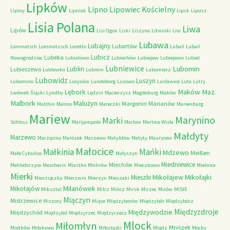
Lipków
Lipno
Lipowiec Kościelny
Lipiny
Lipniak
Lipsk
Lipusz
Lisia Polana
Liwa
Lipów
Lisi Ogon
Liski
Liszyno
Litwinki
Liw
Lubawa
Lubajny
Lubartów
Lommatsch
Lommatzsch
Loretto
Lubań
Lubań
Lubicz
Lubeka
Nowogrodziec
Lubiatowo
Lubiechów
Lubiejew
Lubiejewo
Lubiel
Lubniewice
Lubomin
Lublin
Lubieszewo
Lublewko
Lubmin
Lubomierz
Lubowidz
Luszyn
Lubomino
Lucynów
Lundeborg
Lusowo
Lusławice
Luta
Lutry
Maków Maz.
Lębork
Lwówek Śląski
Lyndby
Lędzin
Macierzysz
Magdeburg
Maków
Malbork
Malużyn
Margonin
Marianów
Malchin
Malmo
Mareczki
Marienburg
Mariew
Marynino
Marki
Schloss
Marijampole
Marlow
Martwa Wisła
Małdyty
Marzewo
Marzęcino
Marózek
Maszewo
Matyldów
Matyty
Maurycew
Małocice
Małkinia
Mańki
Mdzewo
Meißen
Małe Cybulice
Małyszyn
Miedniewice
Miechów
Melibdorzyce
Mescherin
Miastko
Michrów
Mieczkowo
Mielnica
Mierki
Mikołajew
Mikołajki
Mieszki
Mierziączka
Mierzwin
Mierzyn
Mieszaki
Milanówek
Mikołajów
Miksztal
Milcz
Milicz
Mirsk
Mirzec
Mirów
MISIE
Miączyn
Mistrzewice
Miszory
Miąse
Międzyborów
Międzybór
Międzybórz
Międzyzdroje
Międzywodzie
Międzychód
Międzyleś
Międzyrzec
Międzyrzecz
Mlock
Miłomłyn
Mniszek
Miętków
Miłakowo
Miłostajki
Mlądz
Mochy