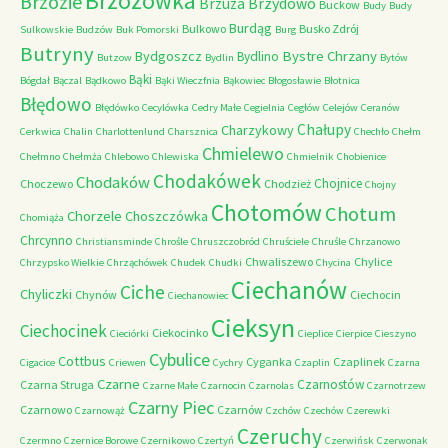
Brzozówka
Brzozie
Brzydowo
Brzuza
Buckow
Budy
Budy
Burdąg
Bulkowo
Busko Zdrój
Sulkowskie
Budzów
Buk Pomorski
Burg
Butryny
Bystre Chrzany
Bydgoszcz
Bydlino
Butzow
Bydlin
Bytów
Bąki
Bógdał
Bączal
Bądkowo
Bąki Wieczfnia
Bąkowiec
Błogosławie
Błotnica
Błędowo
Błędówko
Cecylówka
Cedry Małe
Cegielnia
Cegłów
Celejów
Ceranów
Chałupy
Charzykowy
Cerkwica
Chalin
Charlottenlund
Charsznica
Chechło
Chełm
Chmielewo
Chełmno
Chełmża
Chlebowo
Chlewiska
Chmielnik
Chobienice
Chodakówek
Chodaków
Chojnice
Choczewo
Chodzież
Chojny
Chotomów
Chotum
Chorzele
Choszczówka
Chomiąża
Chrcynno
Christiansminde
Chrośle
Chruszczobród
Chruściele
Chruśle
Chrzanowo
Chwaliszewo
Chylice
Chrzypsko Wielkie
Chrząchówek
Chudek
Chudki
Chycina
Ciechanów
Ciche
Chyliczki
Chynów
Ciechocin
Ciechanowiec
Cieksyn
Ciechocinek
Ciekocinko
Cieciórki
Cieplice
Cierpice
Cieszyno
Cybulice
Cottbus
Cyganka
Czaplinek
Cigacice
Criewen
Cychry
Czaplin
Czarna
Czarne
Czarnostów
Czarna Struga
Czarne Małe
Czarnocin
Czarnolas
Czarnotrzew
Czarny Piec
Czarnowo
Czarnów
Czarnowąż
Czchów
Czechów
Czerewki
Czeruchy
Czermno
Czernice Borowe
Czernikowo
Czertyń
Czerwińsk
Czerwonak