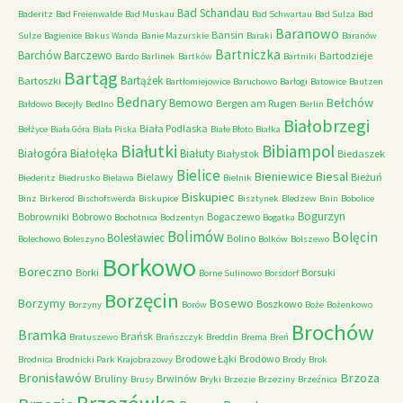
Bad Schandau
Baderitz
Bad Freienwalde
Bad Muskau
Bad Schwartau
Bad Sulza
Bad
Baranowo
Bansin
Sulze
Bagienice
Bakus Wanda
Banie Mazurskie
Baraki
Baranów
Bartniczka
Barchów
Barczewo
Bartodzieje
Bardo
Barlinek
Bartków
Bartniki
Bartąg
Bartążek
Bartoszki
Bartłomiejowice
Baruchowo
Barłogi
Batowice
Bautzen
Bednary
Bełchów
Bemowo
Bergen am Rugen
Bałdowo
Becejły
Bedlno
Berlin
Białobrzegi
Biała Podlaska
Bełżyce
Biała Góra
Biała Piska
Białe Błoto
Białka
Białutki
Bibiampol
Białogóra
Białołęka
Białuty
Białystok
Biedaszek
Bielice
Bieniewice
Biesal
Bielawy
Bieżuń
Biederitz
Biedrusko
Bielawa
Bielnik
Biskupiec
Binz
Birkerod
Bischofswerda
Biskupice
Bisztynek
Bledzew
Bnin
Bobolice
Bogurzyn
Bobrowniki
Bobrowo
Bogaczewo
Bochotnica
Bodzentyn
Bogatka
Bolimów
Bolęcin
Bolesławiec
Bolino
Bolechowo
Boleszyno
Bolków
Bolszewo
Borkowo
Boreczno
Borki
Borsuki
Borne Sulinowo
Borsdorf
Borzęcin
Borzymy
Bosewo
Boszkowo
Borzyny
Borów
Boże
Bożenkowo
Brochów
Bramka
Brańsk
Bratuszewo
Brańszczyk
Breddin
Brema
Breń
Brodowe Łąki
Brodowo
Brodnica
Brodnicki Park Krajobrazowy
Brody
Brok
Bronisławów
Brzoza
Bruliny
Brwinów
Brusy
Bryki
Brzezie
Brzeziny
Brzeźnica