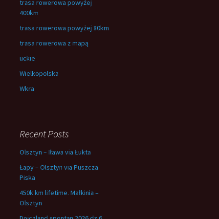
trasa rowerowa powyżej
400km
trasa rowerowa powyżej 80km
trasa rowerowa z mapą
uckie
Wielkopolska
Wkra
Recent Posts
Olsztyn – Iława via Łukta
Łapy – Olsztyn via Puszcza
Piska
450k km lifetime. Małkinia –
Olsztyn
Dojczland spontan 2026 dz.6