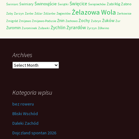
Świnoujście
Święcice
Świniary
Żabi Róg
Żabno
Świniarc
Świątki
Święciechów
Żelazowa Wola
Żaby
Żarzyn
Żarów
Żdżar
Żdżarów
Żegiestów
Żerkowice
Żochy
Żuków
Żnin
Żmigród
Żmijewo
Żmijewo-Podusie
Żochowo
Żubryn
Żur
Żychlin
Żyrardów
Żuromin
Żurominek
Żuławki
Żyrzyn
Żółwino
Archives
Archives
Kategoria wpisu
bez roweru
Bliski Wschód
Daleki Zachód
Dojczland spontan 2026